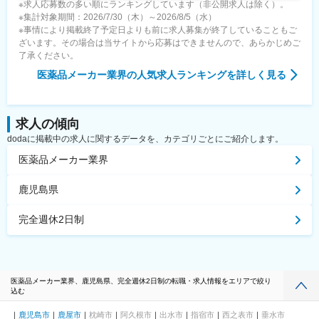
※求人応募数の多い順にランキングしています（非公開求人は除く）。
※集計対象期間：2026/7/30（木）～2026/8/5（水）
※事情により掲載終了予定日よりも前に求人募集が終了していることもご
ざいます。その場合は当サイトから応募はできませんので、あらかじめご
了承ください。
医薬品メーカー業界
の人気求人ランキングを詳しく見る
求人の傾向
dodaに掲載中の求人に関するデータを、カテゴリごとにご紹介します。
医薬品メーカー業界
鹿児島県
完全週休2日制
医薬品メーカー業界、鹿児島県、完全週休2日制の転職・求人情報をエリアで絞り
込む
鹿児島市
鹿屋市
枕崎市
阿久根市
出水市
指宿市
西之表市
垂水市