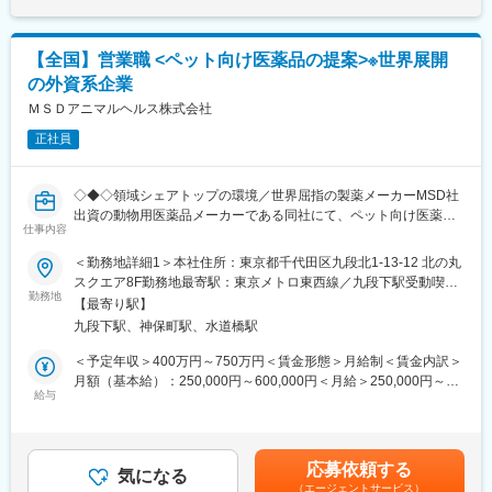
ンなども活用しながら顧客への営業活動を行っていきます。
います。
■担当エリア：九州（１人あたり２～３都道府県を担当いただきま
また当社は、研究開発センターを中心に国内外の大学や研究機関
す）
との強力な連携によりバイオ技術をも駆使した新しい医療ニーズ
【全国】営業職 <ペット向け医薬品の提案>※世界展開
■働き方
に対応した、より良い製品の創出に努めています。
の外資系企業
・担当エリアにもよりますが、月半分程度は宿泊を伴う出張が発
生します。
ＭＳＤアニマルヘルス株式会社
■入社後の研修
正社員
1か月は研修メイン（知識、システムなど）、2～3か月営業同行
（バディ制）、3～4か月から徐々に独り立ちいただく想定をして
います。その後は基本オンラインメインでやり取りで、顔を合わ
◇◆◇領域シェアトップの環境／世界屈指の製薬メーカーMSD社
せてのMTGなどは月１回程度です。
出資の動物用医薬品メーカーである同社にて、ペット向け医薬品
■採用背景
仕事内容
を販売して頂きます◇◆◇
新規ローンチ製品を控えていることによる、体制強化のための増
■業務内容：コンパニオンアニマル(愛玩動物)事業部のカスタマー
＜勤務地詳細1＞本社住所：東京都千代田区九段北1-13-12 北の丸
員採用となります。
コンサルタントとして、担当エリアの顧客（主に動物病院のドク
スクエア8F勤務地最寄駅：東京メトロ東西線／九段下駅受動喫煙
■当社について：
ター）に対してコンサルテーションサービスを提供し、コンパニ
勤務地
対策：屋内全面禁煙＜勤務地詳細2＞全国エリア住所：全国エリア
外資系大手製薬MSD株式会社100％子会社で、動物用医薬品など
【最寄り駅】
オンアニマル用医薬製品の適正な使用と販売を促進してビジネス
希望を考慮します。受動喫煙対策：屋内全面禁煙変更の範囲：会
の研究、開発、製造及び販売を行っています。牛、豚、鶏、水産
九段下駅、神保町駅、水道橋駅
の最大化に貢献していただきます。また、個人目標を達成すると
社の定める事業所
そしてコンパニオンアニマル（犬猫などのペット）と様々な動物
ともに、チーム、事業部、 他部門の目標達成を目指していただき
＜予定年収＞400万円～750万円＜賃金形態＞月給制＜賃金内訳＞
たちの健康を支える医薬品やワクチンと健康維持に関する情報を
ます。
月額（基本給）：250,000円～600,000円＜月給＞250,000円～
提供しています。
■１日の流れ（例）
給与
600,000円＜昇給有無＞有＜残業手当＞有＜給与補足＞給与詳細
午前：医薬品卸への訪問、動物病院へ訪問（１～２件）
は、経験・スキルを考慮のうえ内定時に決定します。上記年収と
変更の範囲：会社の定める業務
午後：動物病院へ訪問（２～３件）、セミナー実施、勉強会など
別途で日当が出ます賃金はあくまでも目安の金額であり、選考を
夕方～夜：事務作業など
通じて上下する可能性があります。月給(月額)は固定手当を含めた
応募依頼する
・基本的には直行直帰の働き方となります。
気になる
表記です。
（エージェントサービス）