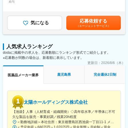
給与
350,000円＜昇給有無＞有＜残業手当＞有＜給与補足＞ご本人の
■事業ビジョン
スキル・経験等を考慮し、当社規程により優遇。会社業績によ
＜主力製品＞
口腔健康管理から全身健康管理（＝健康長寿社会）に貢献するた
り、別途期末賞与あり。入社時期により賞与が期間按分されま
・ビルタサ：高カリウム血症改善剤
めに、唯一無二の検査→診断→治療→予防の歯科医薬品の開発と
す。賃金はあくまでも目安の金額であり、選考を通じて上下する
・フェインジェクト：鉄欠乏性貧血治療剤
応募依頼する
口腔感染制御の勧奨を促すための販売情報提供活動により、患者
気になる
可能性があります。月給(月額)は固定手当を含めた表記です。
・アコファイド：機能性ディスペプシア治療薬
（エージェントサービス）
さまのQOL向上と歯科医療の未来を創造してまいります。
■研修制度：
・歯科局所麻酔、歯周病、う蝕、口腔粘膜疾患に関連した製品開
・製品研修（1ヶ月)：自社製品の基本知識や情報提供のスキルを
発
学びます。
人気求人ランキング
・口腔と全身の関係からアプローチした販売情報提供活動と適正
・フォロー研修：配属後も複数回の研修を通して、より専門的な
dodaに掲載中の求人を、応募数順にランキング形式でご紹介します。
使用のための情報の提供・収集・伝達の実践
知識を身につけます。
※応募数が同数の場合は、新着順に表示しています。
・安全性/有効性情報の迅速な収集と提供
・成長支援：階層別研修、部門別研修、コンプライアンス研修等
更新日：
2026/8/6（木）
・国内製造の品質と安定供給を確保するための製造管理体制の強
も充実しています。
化
鹿児島県
完全週休2日制
医薬品メーカー業界
■就業環境：
変更の範囲：会社の定める業務
・在宅勤務
・リモートワーク可
・出産・育児支援制度
・資格取得支援制度
太陽ホールディングス株式会社
・研修支援制度
【池袋】人事（人材育成・組織開発）◇高年収水準／半導体に不可
■当社の魅力：
欠な製品を販売・事業好調／残業20h程度
・専門性の高さ：消化器領域に強みを持ち、国内トップクラスの
＜勤務地詳細＞本社住所：東京都豊島区西池袋一丁目11-1 メトロポリタンプラザビル16F勤務地最寄駅：各線／池袋駅受動喫煙対策：屋内全面禁煙変更の範囲：会社の定める事業所（リモートワーク含む）
シェア
＜予定年収＞680万円～1,070万円＜賃金形態＞月給制＜賃金内訳＞月額（基本給）：335,000円～530,000円＜月給＞335,000円～530,000円＜昇給有無＞有＜残業手当＞有＜給与補足＞※年収概算には想定残業時間20時間分を含む・2025年度 全社平均残業時間：20時間・残業代全額支給（管理監督職については対象外)・賞与6か月分（2025年度実績）賃金はあくまでも目安の金額であり、選考を通じて上下する可能性があります。月給(月額)は固定手当を含めた表記です。
・安定した経営基盤：創業70年超、医療用医薬品とOTCの二本柱