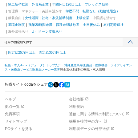
第二新卒歓迎
外資系企業
年間休日120日以上
フレックス勤務
管理職・マネジャー
英語を活かす
学歴不問
転勤なし（勤務地限定）
服装自由
女性活躍
社宅・家賃補助制度
上場企業
中国語を活かす
退職金制度
残業20時間未満
職種未経験歓迎
土日祝休み
原則定時退社
海外出張あり
U・Iターン支援あり
ほかの固定給で探す
固定給25万円以上
固定給35万円以上
転職・求人doda（デューダ）トップ
九州・沖縄
鹿児島県
医薬品・医療機器・ライフサイエン
ス・医療系サービス
医薬品メーカー業界
完全週休2日制の転職・求人情報
転職サイト dodaをシェア
ヘルプ
会社概要
拠点一覧
利用規約
免責事項
通信に関する情報の利用について
サイトマップ
採用を検討中の方へ
PCサイトを見る
利用者データの外部送信