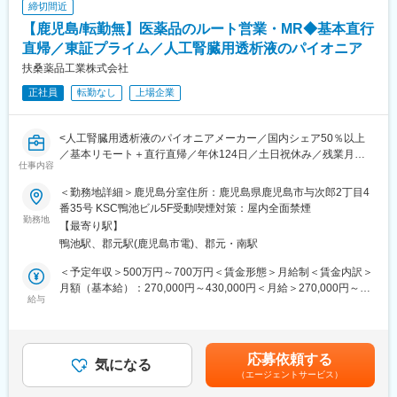
定手当を含めた表記です。
締切間近
・残業20h以内
【鹿児島/転勤無】医薬品のルート営業・MR◆基本直行
・スケジュールに合わせて直行直帰可
※一部、新たに配置薬を置いていただくお客様への訪問がありま
・転居を伴う転勤はありません
す。
直帰／東証プライム／人工腎臓用透析液のパイオニア
└配置薬は無料でおけるので、お客様も抵抗なく置いてくれる製
扶桑薬品工業株式会社
■やりがい：
品です。
・最近、健康のことで困っていることがないかなど、親身にお話
正社員
転勤なし
上場企業
を聞くことで、お客様と信頼関係を築き、お客様の健康管理に貢
■未経験の方も安心！充実した研修制度：
献することができます。
・入社直後～2週間 ： OJT形式で、薬の種類や成分など基礎知識
<人工腎臓用透析液のパイオニアメーカー／国内シェア50％以上
・「この薬すごく効き目があって良かったよ。」「こないだのリ
を身につけます。
／基本リモート＋直行直帰／年休124日／土日祝休み／残業月平
ンゴ酢美味しかった！ちょうどまた買おうと思ってたの。来てく
・入社2週間～1カ月 ： 先輩社員に同行し、仕事の流れを学びま
仕事内容
均15時間／住宅手当や家族手当など福利厚生も充実／離職率低>
れてありがとう。」など、「ありがとう」という言葉が一番のや
す。「会話のコツ」や「商品のご案内方法」といった実践的なス
■職務内容：
りがいです。
キルを習得します。
＜勤務地詳細＞鹿児島分室住所：鹿児島県鹿児島市与次郎2丁目4
人工腎臓用透析液などを中心とした、医薬品メーカーである当社
・入社1カ月以降 ： 慣れてきたら独り立ち。既存のお客様をメイ
番35号 KSC鴨池ビル5F受動喫煙対策：屋内全面禁煙
での営業職をお任せします。総合病院の腎臓内科、泌尿器系内科
変更の範囲：会社の定める業務
勤務地
ンに訪問します。
【最寄り駅】
や個人病院、血液透析室、ICU等を対象に医薬品情報を提供し、
★困ったら先輩社員に相談しやすい雰囲気です！
鴨池駅、郡元駅(鹿児島市電)、郡元・南駅
導入を勧めます。医師や臨床工学技士・看護師と信頼を築きなが
ら、製品の特徴をアピールしていただきます。
＜専門資格を取得できる＞
＜予定年収＞500万円～700万円＜賃金形態＞月給制＜賃金内訳＞
・入社後は、医薬品販売の専門知識を身につけるために、登録販
月額（基本給）：270,000円～430,000円＜月給＞270,000円～
■働き方魅力：
給与
売者資格を取得していただきます。（取得率90％以上）
430,000円＜昇給有無＞有＜残業手当＞有＜給与補足＞■賞与実
リモートワーク（在宅勤務）や担当エリアのお客様先に直行直帰
・資格取得にあたっては、無料で支援を行いますのでご安心くだ
績：年2回（平均4.6か月分）■営業手当、MR資格手当等有り■事
（社用車使用）で、裁量大きく自由度高く取り組んでいただけま
さい。
業場外みなし労働時間制※講演やセミナーで残業が発生した場合、
す。
・資格取得後は、資格手当として給与にも反映されます。
残業代は時間に応じて別途支給賃金はあくまでも目安の金額であ
応募依頼する
※担当エリア：鹿児島県/熊本県/宮崎県
気になる
り、選考を通じて上下する可能性があります。月給(月額)は固定手
（エージェントサービス）
■働き方：
当を含めた表記です。
■入社後の流れ：