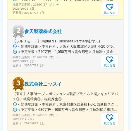
掲載予定期間：
で安定成長
2026/7/27（月）
〜
2026/10/25（日）
・幅広い製品ラインアップ：処方薬からOTC、健康食品、化粧品
気になる
更新日：
2026/7/27（月）
まで展開
・グローバル展開：欧州・アジアを中心に海外事業を拡大
・社会貢献度の高さ：生活習慣病や消化器疾患など、人々の健康
参天製薬株式会社
に直結する製品を提供
・働きやすい環境：完全週休二日制、住宅補助、資格取得支援な
【フルリモート】Digital & IT Business Partner(社内SE)
ど福利厚生充実
＜勤務地詳細＞本社住所：大阪府大阪市北区大深町4-20 グランフロント大阪タワーA25F勤務地最寄駅：JR各線／大阪駅受動喫煙対策：屋内全面禁煙変更の範囲：会社の定める事業所（リモートワーク含む）
・研修制度の充実：未経験者も安心して成長できる教育体制
＜予定年収＞740万円～1,050万円＜賃金形態＞月給制＜賃金内訳＞月額（基本給）：540,000円～770,000円＜月給＞540,000円～770,000円＜昇給有無＞有＜残業手当＞有＜給与補足＞※経験・能力等を考慮の上、当社規定により決定します。■賞与：年1回支給■基本給改定：年1回（4月）賃金はあくまでも目安の金額であり、選考を通じて上下する可能性があります。月給(月額)は固定手当を含めた表記です。
・長期勤続率の高さ：社員の定着率が高く、安定したキャリア形
掲載予定期間：
成が可能
2026/7/23（木）
〜
2026/10/21（水）
気になる
更新日：
2026/7/23（木）
変更の範囲：会社の定める業務
株式会社ニッスイ
【東京】人事/オープンポジション ※東証プライム上場／キャリアパ
ス◎／就業環境◎／福利厚生◎
＜勤務地詳細＞本社住所：東京都港区西新橋1-3-1 西新橋スクエア勤務地最寄駅：東京メトロ線／内幸町駅受動喫煙対策：屋内全面禁煙変更の範囲：会社の定める事業所（リモートワーク含む）
＜予定年収＞630万円～900万円＜賃金形態＞月給制補足事項なし＜賃金内訳＞月額（基本給）：330,000円～448,000円＜月給＞330,000円～448,000円＜昇給有無＞有＜残業手当＞有＜給与補足＞※給与詳細は、経験・経歴を考慮のうえ、決定します。■賞与：年2回（6月・12月）※2026年 度見込（ 6.0ヶ月）※時間外、法定外休日勤務をした場合は30%の割増手当支給法定休日勤務の場合は、35%の割増手当支給賃金はあくまでも目安の金額であり、選考を通じて上下する可能性があります。月給(月額)は固定手当を含めた表記です。
掲載予定期間：
2026/5/21（木）
〜
2026/8/19（水）
気になる
更新日：
2026/6/27（土）