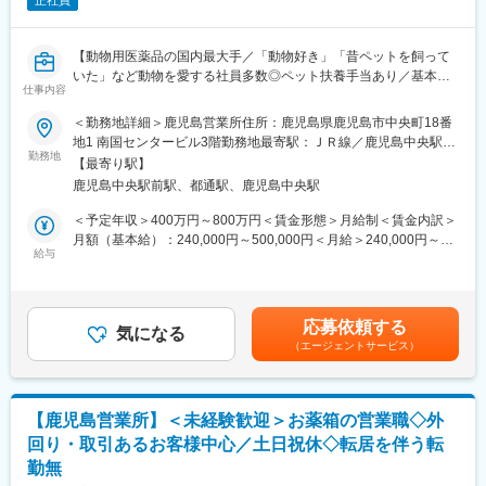
正社員
【動物用医薬品の国内最大手／「動物好き」「昔ペットを飼って
いた」など動物を愛する社員多数◎ペット扶養手当あり／基本直
仕事内容
行直帰／家族手当あり／退職金あり】
■仕事内容
＜勤務地詳細＞鹿児島営業所住所：鹿児島県鹿児島市中央町18番
主に牛・ 豚・鶏・水産などの畜水産動物向けの医薬品を担当しま
地1 南国センタービル3階勤務地最寄駅：ＪＲ線／鹿児島中央駅受
す。※PA営業：Production Animal(プロダクションアニマル 畜水
勤務地
動喫煙対策：敷地内全面禁煙変更の範囲：会社の定める事業所
【最寄り駅】
産動物）の略称
鹿児島中央駅前駅、都通駅、鹿児島中央駅
＜営業スタイル＞
担当エリア内の代理店や家畜保健衛生所、畜産農家などの取引先
＜予定年収＞400万円～800万円＜賃金形態＞月給制＜賃金内訳＞
を訪問し、動物用医薬品・飼料添加物・混合飼料等の情報提供と
月額（基本給）：240,000円～500,000円＜月給＞240,000円～
生産農家や獣医師の悩み事をヒアリングし、課題解決の提案を行
給与
500,000円＜昇給有無＞有＜残業手当＞有＜給与補足＞※年収は経
う営業です。
験に応じ、相談し決定します。■昇給：年1回（12月）■賞与：年2
※各種セミナーの企画・運営・開催、農場HACCPの指導も行いま
回（夏、冬）賃金はあくまでも目安の金額であり、選考を通じて
す
上下する可能性があります。月給(月額)は固定手当を含めた表記で
応募依頼する
※全国の関連施設と取引があるため、基本は既存顧客への訪問で
気になる
す。
（エージェントサービス）
す。（年に数件、新規営業が発生する可能性があります）
＜働き方＞
基本直行直帰となります。
どのエリアを訪問するか行動予定は、個人の采配で決められ、裁
【鹿児島営業所】＜未経験歓迎＞お薬箱の営業職◇外
量をもって営業できます。
回り・取引あるお客様中心／土日祝休◇転居を伴う転
※営業車支給、営業時移動にかかる経費は会社支給
勤無