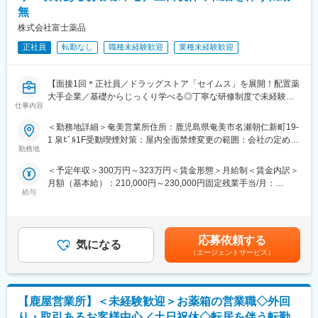
変更の範囲：会社の定める業務
無
す。
└配置薬は無料でおけるので、お客様も抵抗なく置いてくれる製
株式会社富士薬品
品です。
正社員
転勤なし
職種未経験歓迎
業種未経験歓迎
■未経験の方も安心！充実した研修制度：
・入社直後～2週間 ： OJT形式で、薬の種類や成分など基礎知識
【面接1回＊正社員／ドラッグストア「セイムス」を展開！配置薬
を身につけます。
大手企業／基礎からじっくり学べる◎丁寧な研修制度で未経験の
・入社2週間～1カ月 ： 先輩社員に同行し、仕事の流れを学びま
仕事内容
方も安心／残業20h＊直行直帰可】
す。「会話のコツ」や「商品のご案内方法」といった実践的なス
キルを習得します。
＜勤務地詳細＞奄美営業所住所：鹿児島県奄美市名瀬朝仁新町19-
■職務内容：
・入社1カ月以降 ： 慣れてきたら独り立ち。既存のお客様をメイ
1 泉ﾋﾞﾙ1F受動喫煙対策：屋内全面禁煙変更の範囲：会社の定める
担当エリアのお客様（個人宅や企業）へ訪問し、配置薬（お薬
勤務地
ンに訪問します。
事業所
箱）や健康食品の提案をお任せします。
★困ったら先輩社員に相談しやすい雰囲気です！
＜予定年収＞300万円～323万円＜賃金形態＞月給制＜賃金内訳＞
※既に、取引のあるお客様先を訪問するスタイルです。
月額（基本給）：210,000円～230,000円固定残業手当/月：
＜専門資格を取得できる＞
給与
35,796円～39,205円（固定残業時間22時間30分/月）超過した時
＜仕事の流れ＞
・入社後は、医薬品販売の専門知識を身につけるために、登録販
間外労働の残業手当は追加支給＜月給＞245,796円～269,205円
配置薬や健康食品、サプリメントの使用頻度に合わせて、1～6ヵ
売者資格を取得していただきます。（取得率90％以上）
（一律手当を含む）＜昇給有無＞有＜残業手当＞有＜給与補足＞※
月に1回程度のペースでお客様宅を訪問
・資格取得にあたっては、無料で支援を行いますのでご安心くだ
年収は当社規定に基づき、年齢や経験に応じて決定します。・昇
※社用車（軽自動車）に乗って、1日あたり16～18軒程のお客様宅
応募依頼する
さい。
気になる
給：年1回（4月）＜モデル給与＞※入社3年目平均基本給＋各種手
へ訪問をします。
（エージェントサービス）
・資格取得後は、資格手当として給与にも反映されます。
当＋業績連動給→総支給月額344,141円※業績連動給：月の予算達
成や売り上げに対して支払われます賃金はあくまでも目安の金額
・配置薬や健康食品の期限管理
■働き方：
であり、選考を通じて上下する可能性があります。月給(月額)は固
・使った分の配置薬を補充
・基本土日祝休み／年3回の大型連休あり
定手当を含めた表記です。
【鹿屋営業所】＜未経験歓迎＞お薬箱の営業職◇外回
・使用したお薬代金の集金
・残業20h以内
・健康相談、新商品・サービスのご提案 など
り・取引あるお客様中心／土日祝休◇転居を伴う転勤
・スケジュールに合わせて直行直帰可