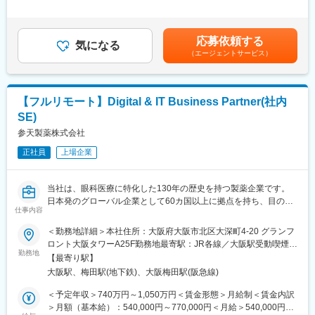
・医療機関（クリニック、病院）を訪問し、製品の情報提供や顧
は経験・能力・前職給与等を踏まえて決定※年収は会社の業績・個
高齢化社会が進行するなか、医療費の削減は喫緊の課題であり、
客ニーズやお困りごとのヒアリング
人の成績によって変動■昇給：年1回■賞与：年2回賃金はあくまで
国策としてバイオシミラー普及促進の方針を打ち出しています。
・医薬品に関する情報提供活動
も目安の金額であり、選考を通じて上下する可能性があります。
セルトリオンは、抗体医薬品のバイオシミラーを世界規模で研究
応募依頼する
└クリニック向けに勉強会なども実施します
気になる
月給(月額)は固定手当を含めた表記です。
開発から臨床試験、規制関連業務、製造、流通まで、バイオ医薬
（エージェントサービス）
・販売代理店を訪問し、代理店担当者との関係構築、製品PR、顧
品事業の全プロセスに対応するワンストップソリューションを提
客情報の交換
供することで、世界中の患者様にバイオ医薬品の新しい治療の選
・事務作業 等
択肢をお届けしています。
【フルリモート】Digital & IT Business Partner(社内
【MRとは】
変更の範囲：会社の定める業務
SE)
医薬品を正しく使用していただくためにドクターや薬剤師へ医薬
品の情報の提供や収集を行います。同時に、医療現場から得た情
参天製薬株式会社
報を正しく、タイムリーに医療関係者に伝達することもMRの役割
正社員
上場企業
です。
【担当商品（例）】
当社は、眼科医療に特化した130年の歴史を持つ製薬企業です。
当社は眼科領域に特化したスペシャリティファーマです。
日本発のグローバル企業として60カ国以上に拠点を持ち、目の健
ドライアイ治療薬を始めとした、幅広い点眼薬（目薬）を提案す
仕事内容
康のために様々な革新的な治療法とデジタルソリューションを提
ることができます。
供し、世界中の人々の視覚に関わる社会問題に取り組んでいま
＜勤務地詳細＞本社住所：大阪府大阪市北区大深町4-20 グランフ
す。
ロント大阪タワーA25F勤務地最寄駅：JR各線／大阪駅受動喫煙対
■研修体制：
勤務地
策：屋内全面禁煙変更の範囲：会社の定める事業所（リモートワ
＜入社後＞
【最寄り駅】
■業務概要：
ーク含む）
大阪本社にて、1か月半～2か月間の初期研修を行います。
大阪駅、梅田駅(地下鉄)、大阪梅田駅(阪急線)
日本およびグローバルの事業部門と連携しながら、業務の有効
性、業務効率、および組織パフォーマンスの向上につながるデジ
＜予定年収＞740万円～1,050万円＜賃金形態＞月給制＜賃金内訳
＜配属後＞
タルソリューションおよび情報システムの企画・設計・導入・運
＞月額（基本給）：540,000円～770,000円＜月給＞540,000円～
・先輩社員がOJTでサポートします。チーム制となっており、1グ