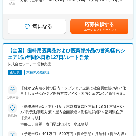
月額（基本給）：450,000円～640,000円＜月給＞450,000円～
・担当するシステムおよびアプリケーションの安定運用と継続的
・当社日本法人における GMP/GDP 品質部門の主導役を務め、
給与
640,000円＜昇給有無＞有＜残業手当＞有＜給与補足＞※経験・能
な改善を推進する。
GMP および GDP の実施及び遵守状況を確認し、かつ当社の品質
力等を考慮の上、当社規定により決定します。■賞与：年1回支給
■ステークホルダーコミュニケーション・協働
要件を満たすために、社内品質システムを継続的に構築、維持、
(6月)■基本給改定：年1回（4月）賃金はあくまでも目安の金額で
・プロジェクトの状況、リスク、課題、およびシステム変更に関
改善し、製造管理及び品質管理の適正運用を確認することで、医
あり、選考を通じて上下する可能性があります。月給(月額)は固定
する情報を、関係者へ適切に共有する。
応募依頼する
療用/一般用医薬品、健康補助食品および治験薬の品質保証を適切
気になる
手当を含めた表記です。
・グローバルおよびリージョナルのITチームと連携し、IT戦略、お
（エージェントサービス）
に行うことを基本使命としています。
よび各種イニシアチブの実行を支援する。
【具体的には】
・当社品質マニュアル、cGXPおよび国内外規制に従い社内工場お
変更の範囲：会社の定める業務
よびGXP組織と連携し、日本市場における主導役として品質シス
【全国】歯科用医薬品および医薬部外品の営業/国内シ
テムの構築と維持管理および強固なプロセスの構築・標準化に向
ェア1位/年間休日数127日/ルート営業
けた改善を行う。
・GQP管理基準および手順に準拠した医薬品品質システム（逸
株式会社ジーシー昭和薬品
脱/CAPA、変更管理、文書管理、教育訓練、取決めなど）を構
正社員
業種未経験歓迎
築、維持、改善する
・製造委託先、供給業者管理の運用および継続的な改善を行う。
・日本・海外規制及び標的市場国規制に適合する新製品の上市活
【確かな実績を持つ国内トップシェア企業で社会貢献性の高い仕
動を行う。
事をしませんか？／医療営業／MR／国内シェア1位／歯科医薬品
・国内市場向け製品及び輸出用製品の、治験薬Phase及び商用
仕事内容
のリーディングカンパニー／年間休日127日／社会貢献性◎】
Phaseにおける製品品質管理を推進する。
＜勤務地詳細1＞本社住所：東京都文京区本郷1-28-34 本郷MKビ
・ターゲット市場要件に基づく海外輸出入品の品質保証業務の実
■業務内容：
ル1階受動喫煙対策：屋内全面禁煙＜勤務地詳細2＞福岡県住所：
務およびサポートを行う。
医薬品、医療機器、医薬部外品等の製造販売を行う当社にて、以
勤務地
福岡県 受動喫煙対策：屋内全面禁煙＜勤務地詳細3＞名古屋住
・他社製造販売業者との販売提携製品の品質協定を遵守するとと
【最寄り駅】
下の業務をご担当いただきます。
所：愛知県名古屋市 受動喫煙対策：屋内全面禁煙変更の範囲：会
もに適正な品質情報の取扱いを行う。
本郷三丁目駅、春日駅(東京都)、水道橋駅
※入社直後からいきなり営業活動から始めるわけではなく、先輩社
社の定めるエリア（国内転勤の可能性あり）
・GDPガイドラインに準拠した医薬品販売業者への医薬品の市販
員の方の同席から行っていただけます。
＜予定年収＞401万円～500万円＜賃金形態＞月給制＜賃金内訳＞
後納入、保管、供給業務に関する品質保証業務を行う。