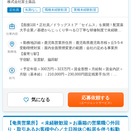
■研修制度
株式会社富士薬品
OJTがメインとなりますので、先輩社員の同行や営業所内での座
正社員
転勤なし
職種未経験歓迎
業種未経験歓迎
学などから始まります。また社内学術課でのセミナーや外部の製
品セミナーも用意しております。
【面接1回＊正社員／ドラッグストア「セイムス」を展開！配置薬
■キャリアパス
大手企業／基礎からじっくり学べる◎丁寧な研修制度で未経験の
年に1回昇進昇格があります。昇進昇格は1年間の評価を基に、行
仕事内容
方も安心／残業20h＊直行直帰可】
動面も含め2軸で決定していきます。キャリア申告と面談も制度が
ありますので、年に1回上長と1on1で面談し、短期キャリア中期
＜勤務地詳細＞鹿児島営業所住所：鹿児島県鹿児島市桜ヶ丘5-5-4
■職務内容：
キャリア長期キャリアや長所や短所などを面談しキャリア形成を
受動喫煙対策：屋内全面禁煙変更の範囲：会社の定める事業所
担当エリアのお客様（個人宅や企業）へ訪問し、配置薬（お薬
勤務地
推進しております。
【最寄り駅】
箱）や健康食品の提案をお任せします。
その中で他部署への異動も自己申告し上長と相談できる機会とな
宇宿駅、笹貫駅、脇田駅
※既に、取引のあるお客様先を訪問するスタイルです。
っておりますので、他部署でのキャリアパスも可能性あります
（キャリア申告制度、社内公募制度）。
＜予定年収＞300万円～323万円＜賃金形態＞月給制＜賃金内訳＞
＜仕事の流れ＞
月額（基本給）：210,000円～230,000円固定残業手当/月：
配置薬や健康食品、サプリメントの使用頻度に合わせて、1～6ヵ
給与
■当社の特徴／魅力
35,796円～39,205円（固定残業時間22時間30分/月）超過した時
月に1回程度のペースでお客様宅を訪問
共立製薬は社員一人ひとりが「動物と人の進む道を創る」をミッ
間外労働の残業手当は追加支給＜月給＞245,796円～269,205円
※社用車（軽自動車）に乗って、1日あたり16～18軒程のお客様宅
ションに掲げ、動物の健康と日本の食の安全・安心に貢献してい
（一律手当を含む）＜昇給有無＞有＜残業手当＞有＜給与補足＞※
へ訪問をします。
ます。
年収は当社規定に基づき、年齢や経験に応じて決定します。・昇
応募依頼する
気になる
動物医薬品メーカーとしては国内で高いシェアを誇り、世界での
給：年1回（4月）＜モデル給与＞※入社3年目平均基本給＋各種手
（エージェントサービス）
・配置薬や健康食品の期限管理
企業トップ10入りを目指し、更なる挑戦を続けています。
当＋業績連動給→総支給月額344,141円※業績連動給：月の予算達
・使った分の配置薬を補充
動物薬を通してペットや畜産動物の健康に貢献出来ることは勿
成や売り上げに対して支払われます賃金はあくまでも目安の金額
・使用したお薬代金の集金
論、人の健康にも間接的に貢献することが出来るやりがいがあり
であり、選考を通じて上下する可能性があります。月給(月額)は固
・健康相談、新商品・サービスのご提案 など
ます。
定手当を含めた表記です。
【奄美営業所】＜未経験歓迎＞お薬箱の営業職◇外回
り・取引あるお客様中心／土日祝休◇転居を伴う転勤
※一部、新たに配置薬を置いていただくお客様への訪問がありま