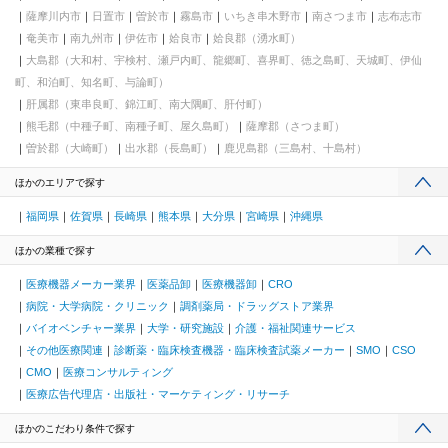
薩摩川内市
日置市
曽於市
霧島市
いちき串木野市
南さつま市
志布志市
奄美市
南九州市
伊佐市
姶良市
姶良郡（湧水町）
大島郡（大和村、宇検村、瀬戸内町、龍郷町、喜界町、徳之島町、天城町、伊仙
町、和泊町、知名町、与論町）
肝属郡（東串良町、錦江町、南大隅町、肝付町）
熊毛郡（中種子町、南種子町、屋久島町）
薩摩郡（さつま町）
曽於郡（大崎町）
出水郡（長島町）
鹿児島郡（三島村、十島村）
ほかのエリアで探す
福岡県
佐賀県
長崎県
熊本県
大分県
宮崎県
沖縄県
ほかの業種で探す
医療機器メーカー業界
医薬品卸
医療機器卸
CRO
病院・大学病院・クリニック
調剤薬局・ドラッグストア業界
バイオベンチャー業界
大学・研究施設
介護・福祉関連サービス
その他医療関連
診断薬・臨床検査機器・臨床検査試薬メーカー
SMO
CSO
CMO
医療コンサルティング
医療広告代理店・出版社・マーケティング・リサーチ
ほかのこだわり条件で探す