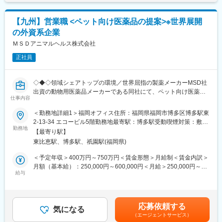
・基本土日祝休み／年3回の大型連休あり
入社後は2週間、大阪にて研修を実施し自社製品を学びます。その
・残業20h以内
後は拠点にて、先輩上司とのOJTや営業同行を行い営業手法を身
・スケジュールに合わせて直行直帰可
【九州】営業職 <ペット向け医薬品の提案>※世界展開
に付けます。本配属後も週1回程度、配属拠点に出社し会議にて情
・転居を伴う転勤はありません
の外資系企業
報共有・ノウハウ共有をしていただきます。
ＭＳＤアニマルヘルス株式会社
■やりがい：
■キャリアパス：
・最近、健康のことで困っていることがないかなど、親身にお話
正社員
個人目標＋チーム目標、自己評価＋上長の評価（S～Cランク）で
を聞くことで、お客様と信頼関係を築き、お客様の健康管理に貢
評価する制度を導入しました。ゆくゆくは主任、係長、課長代理
献することができます。
とキャリアを描くことができ、マネジメント業務にも携われま
・「この薬すごく効き目があって良かったよ。」「こないだのリ
◇◆◇領域シェアトップの環境／世界屈指の製薬メーカーMSD社
す。またキャリア支援として、社内研修や外部セミナー、学会参
ンゴ酢美味しかった！ちょうどまた買おうと思ってたの。来てく
出資の動物用医薬品メーカーである同社にて、ペット向け医薬品
加も可能です。
れてありがとう。」など、「ありがとう」という言葉が一番のや
仕事内容
を販売して頂きます◇◆◇
りがいです。
■業務内容：コンパニオンアニマル(愛玩動物)事業部のカスタマー
＜勤務地詳細1＞福岡オフィス住所：福岡県福岡市博多区博多駅東
■当社の魅力：
コンサルタントとして、担当エリアの顧客（主に動物病院のドク
2-13-34 エコービル5階勤務地最寄駅：博多駅受動喫煙対策：敷地
◎日本で先駆けて透析液の開発業務に着手。現在は人工腎臓用透
変更の範囲：会社の定める業務
ター）に対してコンサルテーションサービスを提供し、コンパニ
勤務地
内全面禁煙＜勤務地詳細2＞九州エリア住所：福岡県、佐賀県、長
析液のパイオニアとして不動の地位を確立しており、50％以上の
【最寄り駅】
オンアニマル用医薬製品の適正な使用と販売を促進してビジネス
崎県、熊本県、大分県、宮崎県、鹿児島県 受動喫煙対策：屋内全
シェアを獲得しています。
東比恵駅、博多駅、祇園駅(福岡県)
の最大化に貢献していただきます。また、個人目標を達成すると
面禁煙変更の範囲：会社の定める事業所
◎最近ではジェネリック医薬品も扱うなど、変化の激しい医療ニ
ともに、チーム、事業部、 他部門の目標達成を目指していただき
＜予定年収＞400万円～750万円＜賃金形態＞月給制＜賃金内訳＞
ーズに合わせた進化を続けています。
ます。
月額（基本給）：250,000円～600,000円＜月給＞250,000円～
◎前立腺疾患治療剤「セルニルトン」など泌尿器科系の医薬品の
■１日の流れ（例）
給与
600,000円＜昇給有無＞有＜残業手当＞有＜給与補足＞給与詳細
販売、自己組織化ペプチドを用いた止血材の開発など、最先端技
午前：医薬品卸への訪問、動物病院へ訪問（１～２件）
は、経験・スキルを考慮のうえ内定時に決定します。上記年収と
術を駆使して「人々の健康への願い」に貢献しています。
午後：動物病院へ訪問（２～３件）、セミナー実施、勉強会など
別途で日当が出ます賃金はあくまでも目安の金額であり、選考を
夕方～夜：事務作業など
通じて上下する可能性があります。月給(月額)は固定手当を含めた
■当社の特徴：
応募依頼する
・基本的には直行直帰の働き方となります。
気になる
表記です。
当社は国内でいち早く「人工腎臓灌流原液」の販売を開始しまし
（エージェントサービス）
・既存顧客が１００％。直接訪問だけでなく、メールやオンライ
た。現在、透析療法は驚異的な発展普及を遂げ、需要も高まって