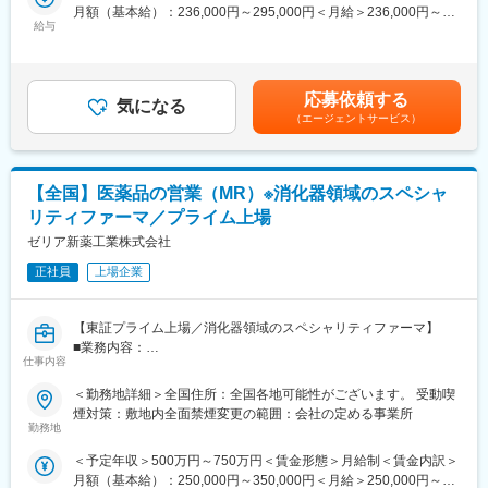
月額（基本給）：236,000円～295,000円＜月給＞236,000円～
・品質KPIsのモニタリング及び継続的改善の推進、マネジメント
■業務詳細：
給与
295,000円＜昇給有無＞有＜残業手当＞有＜給与補足＞■昇給：年
への報告を実施する
具体的には
1回■賞与：└夏季1.5か月／冬季1.5か月／その他2.0か月（注）
歯科局所麻酔、歯周病、う蝕、口腔粘膜疾患に関連した当社製品
└（注）その他の「2.0」は実績平均であり、会社業績や本人の勤
変更の範囲：会社の定める業務
を既にお付き合いのある既存の販売代理店、歯科医院、および病
務評価により変動します。賃金はあくまでも目安の金額であり、
応募依頼する
院へルート営業を行っていただきます。
気になる
選考を通じて上下する可能性があります。月給(月額)は固定手当を
（エージェントサービス）
含めた表記です。
■業務の魅力
・完全直行直帰のため、裁量を持って仕事を行うことが可能で
す。
【全国】医薬品の営業（MR）※消化器領域のスペシャ
・新規での営業はほとんど発生しなく、既にお付き合いのあるお
リティファーマ／プライム上場
客様へ営業活動を行っていくため、無理な提案や、飛び込み営業
などはございません。
ゼリア新薬工業株式会社
※新規が発生する場合は開業医からのお問い合わせや既存のお客様
正社員
上場企業
からのご紹介となるためニーズが無いところへ営業することはご
ざいません。
・専門的な知識が身につくため営業としてのスキルアップを実現
【東証プライム上場／消化器領域のスペシャリティファーマ】
できます。
■業務内容：
・国内トップシェアを誇る商材を扱うことができます。
仕事内容
担当エリア内の医療機関を訪問し、医師や薬剤師に対して自社製
品の情報提供や提案活動を行います。有効性・安全性や用法・用
＜勤務地詳細＞全国住所：全国各地可能性がございます。 受動喫
■育成環境
量などの医薬情報を正確に伝え、適正使用を推進に努めていただ
煙対策：敷地内全面禁煙変更の範囲：会社の定める事業所
・営業職向け研修(製品知識・製薬企業としての倫理)が月に1度実
きます。また、医療現場からの自社製品に関する情報を収集し、
勤務地
施されるため、知識習得が可能な環境です。
社内にフィードバックすることも重要な役割です。近年は消化器
・先輩社員の方の同席から始めていくため業界未経験の方でも安
＜予定年収＞500万円～750万円＜賃金形態＞月給制＜賃金内訳＞
領域以外の新薬も上市しており、腎内・循環器・婦人科など幅広
心できる環境です。
月額（基本給）：250,000円～350,000円＜月給＞250,000円～
い診療科を訪問しています。