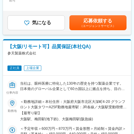
用支援を担います。
給与
770,000円＜昇給有無＞有＜残業手当＞有＜給与補足＞※経験・能
ループ8名程度、日常的にもチームメンバーと助け合える風土で
研究開発を主な担当領域とし、状況に応じて他領域(Healthcare、
力等を考慮の上、当社規定により決定します。■賞与：年1回支給
す。
Customer Engagement、人事、法務、財務など)の業務を支援す
■基本給改定：年1回（4月）賃金はあくまでも目安の金額であ
・月2回程度はグループ内MTGがあり、情報交換や製品に関する
ることもあります。
り、選考を通じて上下する可能性があります。月給(月額)は固定手
情報などをキャッチアップする機会があります。
応募依頼する
信頼されるDigital & IT Business Partnerとして、事業部門、
気になる
当を含めた表記です。
・MR教育の専門部署があり、定期的に階層別研修、MR向けの研
（エージェントサービス）
Digital & IT組織、外部パートナーと密接に連携しながら、ビジネ
修もあり、配属後も着実にスキルアップしていける環境です。
スニーズの理解、システム関連施策の推進、ITソリューションの
提供、および持続的な事業成果の実現を支援します。
■勤務地について：
【主な職務内容と責任】
・初期配属地はご希望を考慮し検討いたします。
【大阪/リモート可】品質保証(本社QA)
■ビジネスパートナーシップ
（京都府、東京都、青森県、愛知県、岐阜県いずれかのエリアで
参天製薬株式会社
・R&Dおよび関連部門のステークホルダーと信頼関係を構築し、
は優先的に採用を行っております）
業務上の課題、ニーズ、および優先事項を理解する。
・配属後は自宅を起点に直行直帰型の勤務となりますが、各エリ
・ビジネス目標の達成と事業価値の創出に向けて、ITおよびデジ
アに支店やサテライトオフィスがあるため、会議等やオフィスワ
正社員
上場企業
タルソリューションを提案し、その導入・活用を支援する。
ーク時に利用ができます。
・ビジネス部門とIT部門の橋渡し役として、優先順位、期待値、
およびソリューション方針の整合を図る。
■働き方：
当社は、眼科医療に特化した130年の歴史を持つ製薬企業です。
■プロジェクト推進
・土日祝休み／年間休日128日
日本発のグローバル企業として60カ国以上に拠点を持ち、目の健
・担当するITプロジェクトおよび施策について、計画策定、実
仕事内容
・有給休暇取得率：79.8％（2025年度）
康のために様々な革新的な治療法とデジタルソリューションを提
行、および進捗管理をリードする。
・「くるみん」「えるぼし」取得
供し、世界中の人々の視覚に関わる社会問題に取り組んでいま
＜勤務地詳細＞本社住所：大阪府大阪市北区大深町4-20 グランフ
・プロジェクトにおける課題やリスクを主体的に特定・管理し、
す。本ポジションは、本社QA職として活躍頂きます。
ロント大阪タワーA25F勤務地最寄駅：JR各線／大阪駅受動喫煙対
適切な対策を推進することで、円滑なプロジェクト遂行を実現す
■各種手当・福利厚生：
勤務地
策：屋内全面禁煙変更の範囲：会社の定める事業所（リモートワ
る。
【最寄り駅】
・社宅制度あり（適用条件あり・入社から7年間まで適用）
■業務内容：
ーク含む）
・社内外の関係者と連携しながら、プロジェクトの成功に向けて
大阪駅、梅田駅(地下鉄)、大阪梅田駅(阪急線)
・日当あり（別途支給）
・配属先は、日本国内で製造販売する医療用/一般用医薬品・健康
推進する。
補助食品の品質保証体制の維持・管理、および海外輸出入品を扱
＜予定年収＞600万円～870万円＜賃金形態＞月給制＜賃金内訳＞
■ソリューション・システム管理
変更の範囲：会社の定める業務
う本社品質保証機能（グローバル機能）を担っています。