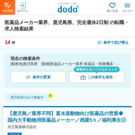
会員登録
ログイン
気になる
メニュー
医薬品メーカー業界、鹿児島県、完全週休2日制
の転職・
求人検索結果
14
条件で並び替え
件
現在の検索条件
[勤務地]鹿児島県 [業種]医薬品メーカー業界-医薬品・医療機器・ライフサイエンス・医療系サービス [こだわり条件ピックアップ]完全週休2日制 [詳細条件](休日・働き方)完全週休2日制
新着求人をいつでもチェック
条件の変更
この条件を保存
鹿児島県
のみで募集中
【鹿児島／業界不問】畜水産動物向け医薬品の営業◆
国内大手動物用医薬品メーカー／残業5ｈ／福利厚生◎
共立製薬株式会社