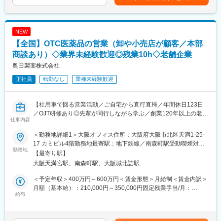
・既存顧客が１００％。直接訪問だけでなく、メールやオンライ
ンなども活用しながら顧客への営業活動を行っていきます。
■担当エリア：東北、関東、中国エリア、九州などのいずれか（１
人あたり２～３都道府県を担当いただきます）
NEW
■働き方
【全国】OTC医薬品の営業（卸や小売店が顧客／本部
・担当エリアにもよりますが、月半分程度は宿泊を伴う出張が発
生します。
商談あり）◇業界未経験歓迎◎残業10h◇老舗企業
■入社後の研修
奥田製薬株式会社
1か月は研修メイン（知識、システムなど）、2～3か月営業同行
正社員
転勤なし
業種未経験歓迎
（バディ制）、3～4か月から徐々に独り立ちいただく想定をして
います。その後は基本オンラインメインでやり取りで、顔を合わ
せてのMTGなどは月１回程度です。
【社用車で回る営業活動／ご自宅から直行直帰／年間休日123日
■採用背景
／OJT研修あり◎先輩が同行しながら学ぶ／創業120年以上の老舗
新規ローンチ製品を控えていることによる、体制強化のための増
仕事内容
安定医薬品メーカー】
員採用となります。
■当社について：
＜勤務地詳細1＞大阪オフィス住所：大阪府大阪市北区天満1-25-
■業務内容：
外資系大手製薬MSD株式会社100％子会社で、動物用医薬品など
17 カミビル4階勤務地最寄駅：地下鉄線／南森町駅受動喫煙対
医薬品卸やドラッグストア本部に対し、OTC医薬品の新商品提案
勤務地
の研究、開発、製造及び販売を行っています。牛、豚、鶏、水産
策：敷地内全面禁煙＜勤務地詳細2＞全国住所：自宅から直行直帰
【最寄り駅】
や販売促進施策の企画・提案営業をお任せします。
そしてコンパニオンアニマル（犬猫などのペット）と様々な動物
です 受動喫煙対策：屋内全面禁煙変更の範囲：無
大阪天満宮駅、南森町駅、大阪城北詰駅
営業先は既存取引先が主となりますが、新規先開拓も積極的に行
たちの健康を支える医薬品やワクチンと健康維持に関する情報を
います。
提供しています。
＜予定年収＞400万円～600万円＜賃金形態＞月給制＜賃金内訳＞
月額（基本給）：210,000円～350,000円固定残業手当/月：
＜詳細＞
給与
変更の範囲：会社の定める業務
41,780円～64,270円（固定残業時間20時間0分/月）超過した時間
・医薬品卸およびドラッグストア本部への提案営業
外労働の残業手当は追加支給＜月給＞251,780円～414,270円（一
・OTC医薬品の新商品導入提案
律手当を含む）＜昇給有無＞有＜残業手当＞有＜給与補足＞※上記
・販売促進施策の企画・提案