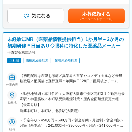
■評価制度について：
間40時間0分/月）超過した時間外労働の残業手当は追加支給＜月
・販売目標を達成させるために的確なイベントの企画と運営を実
担当顧客ごとに設定された目標（売上、利益）をもとに既存先や
給＞458,334円～666,667円（一律手当を含む）＜昇給有無＞有＜
践する
新規先への営業活動を行っています。
残業手当＞有＜給与補足＞※年収は経験に応じて決定します。年収
応募依頼する
気になる
目標の達成状況は評価項目の一つですが、達成率以外に、取り組
には営業手当を含みます。※固定残業代は、時間外労働の有無に関
（エージェントサービス）
■採用背景：
み内容も踏まえて評価しています。
わらず40時間分が付きます。※別途営業日当支給（2,000円/日）賃
今後の更なる事業拡大に向けての採用になります。
会社全体としては、個人ごとに目標シートを作成し半期ごとにレ
金はあくまでも目安の金額であり、選考を通じて上下する可能性
ビューを行い役員との面談を実施しています。
があります。月給(月額)は固定手当を含めた表記です。
■当社の特徴：
未経験◎MR（医薬品情報提供担当）1か月半～2か月の
韓国セルトリオングループは、韓国株式市場KOSPIに上市してい
■組織構成：
初期研修＊日当あり◇眼科に特化した医薬品メーカー
るバイオ医薬品を開発・製造する企業の中で、常に時価総額が
12名(40歳～72歳)が在籍しています。
Top5のバイオ医薬品の開発及び製造技術に注力しているグループ
千寿製薬株式会社
部署や役職を問わず意見や提案が活発な社風です。新しいことへ
です。
の挑戦を歓迎し、一人ひとりが主体的にチャレンジできる環境づ
正社員
職種未経験歓迎
業種未経験歓迎
当社は、セルトリオングループで開発及び製造しているバイオシ
くりを大切にしています。
ミラー＊を含めたバイオ医薬品を日本で販売するため、セルトリ
また、仕事とプライベートの両立を支援し、ワークライフバラン
オングループの日本法人として2014年に設立され、現在、4製品
スを重視した働きやすい職場づくりに努めています。
【初期配属は希望を考慮／異業界の営業やコメディカルなど未経
を販売しており、今後もパイプラインを拡大していきます。
験歓迎／配属後は直行直帰＊年間休日128日／配属後はチーム制
変更の範囲：会社の定める業務
仕事内容
で助け合う風土／社宅あり】
今後の更なる事業拡大に向け、ご自身の経験やノウハウを発揮頂
＜勤務地詳細＞本社住所：大阪府大阪市中央区瓦町3-1-9 勤務地最
きながら、会社・個人共に成長して行くメンバーを今回募集致し
■職務内容：
寄駅：御堂筋線／本町駅受動喫煙対策：屋内全面禁煙変更の範
ます。
医薬品の情報提供担当（MR）として、ドクターや医薬品卸へ訪
勤務地
囲：会社の定める事業所
【最寄り駅】
問、当社製品の提案・販売をお任せします。
＊バイオシミラー：先行バイオ医薬品と同等/同質の品質、安全性
堺筋本町駅、本町駅、北浜駅(大阪府)
および有効性を有し、異なる製造販売業者により開発される医薬
＜具体的な業務内容＞
＜予定年収＞450万円～690万円＜賃金形態＞月給制＜賃金内訳＞
品。
◎訪問先：主に大学病院や眼科クリニック
月額（基本給）：241,000円～390,000円＜月給＞241,000円～
給与
390,000円＜昇給有無＞有＜残業手当＞有＜給与補足＞※給与詳細
■事業の特徴：