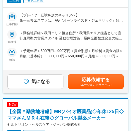
正社員
5名以上採用
【プレイヤー経験を次のキャリアへ】
第一三共エスファは、AG（オーソライズド・ジェネリック）領域
仕事内容
を強みに成長を続ける製薬メーカーです。
2024年よりクオールグループの中核企業として新たな成長フェー
＜勤務地詳細＞秋田エリア担当住所：秋田県エリア担当として直
ズを迎え、
行直帰型の営業スタイル 受動喫煙対策：屋内全面禁煙変更の範
現在は業界トップクラスのポジション確立に向けて事業拡大を進
勤務地
囲：会社の定める事業所
めています。
＜予定年収＞600万円～900万円＜賃金形態＞月給制＜賃金内訳＞
秋田エリアで将来の営業組織を担う次世代リーダー候補の募集で
月額（基本給）：300,000円～650,000円＜月給＞300,000円～
す。
給与
650,000円＜昇給有無＞有＜残業手当＞無＜給与補足＞※モデル年
「このままプレイヤーとしてキャリアを重ねるべきか」 「将来的
収：30代：650～750万円40代：750～950万円・モデル賃金に含
にマネジメントへ挑戦したい」
まない主な手当、費用支援として、子供手当、単身赴任手当、通
そんな想いをお持ちのMR経験者の方にぜひご覧いただきたいポジ
勤手当、社宅制度等があります。賃金はあくまでも目安の金額で
ションです。
応募依頼する
気になる
あり、選考を通じて上下する可能性があります。月給(月額)は固定
（エージェントサービス）
手当を含めた表記です。
【仕事内容】
医師・病院薬剤師・調剤薬局に対する情報提供活動を担当いただ
きます。
NEW
同社MRの特徴は、価格訴求中心の営業ではなく、
・先発品からの適切な切替提案
【全国＊勤務地考慮】MR(バイオ医薬品)◇年休125日◇
・医療安全の向上
ママさんＭＲも在籍◇グローバル製薬メーカー
・安定供給への貢献
セルトリオン・ヘルスケア・ジャパン株式会社
・医療機関・薬局の運営課題への提案