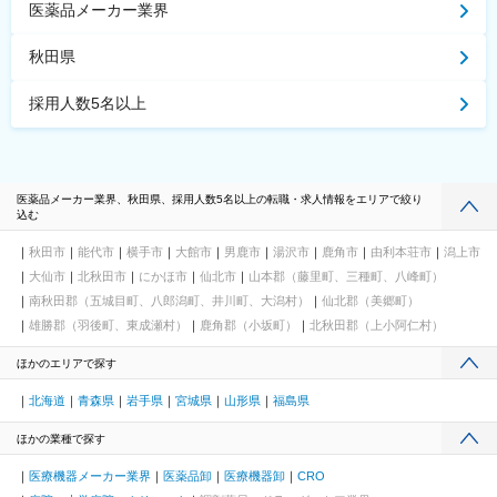
医薬品メーカー業界
秋田県
採用人数5名以上
医薬品メーカー業界、秋田県、採用人数5名以上の転職・求人情報をエリアで絞り
込む
秋田市
能代市
横手市
大館市
男鹿市
湯沢市
鹿角市
由利本荘市
潟上市
大仙市
北秋田市
にかほ市
仙北市
山本郡（藤里町、三種町、八峰町）
南秋田郡（五城目町、八郎潟町、井川町、大潟村）
仙北郡（美郷町）
雄勝郡（羽後町、東成瀬村）
鹿角郡（小坂町）
北秋田郡（上小阿仁村）
ほかのエリアで探す
北海道
青森県
岩手県
宮城県
山形県
福島県
ほかの業種で探す
医療機器メーカー業界
医薬品卸
医療機器卸
CRO