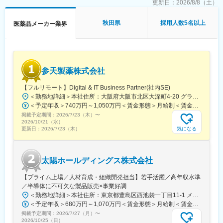
です。
更新日：
2026/8/8（土）
当社は、セルトリオングループで開発及び製造しているバイオシ
ミラー＊を含めたバイオ医薬品を日本で販売するため、セルトリ
秋田県
採用人数5名以上
医薬品メーカー業界
オングループの日本法人として2014年に設立され、現在、4製品
を販売しており、今後もパイプラインを拡大していきます。
今後の更なる事業拡大に向け、ご自身の経験やノウハウを発揮頂
きながら、会社・個人共に成長して行くメンバーを今回募集致し
参天製薬株式会社
ます。
【フルリモート】Digital & IT Business Partner(社内SE)
＊バイオシミラー：先行バイオ医薬品と同等/同質の品質、安全性
＜勤務地詳細＞本社住所：大阪府大阪市北区大深町4-20 グランフロント大阪タワーA25F勤務地最寄駅：JR各線／大阪駅受動喫煙対策：屋内全面禁煙変更の範囲：会社の定める事業所（リモートワーク含む）
および有効性を有し、異なる製造販売業者により開発される医薬
＜予定年収＞740万円～1,050万円＜賃金形態＞月給制＜賃金内訳＞月額（基本給）：540,000円～770,000円＜月給＞540,000円～770,000円＜昇給有無＞有＜残業手当＞有＜給与補足＞※経験・能力等を考慮の上、当社規定により決定します。■賞与：年1回支給■基本給改定：年1回（4月）賃金はあくまでも目安の金額であり、選考を通じて上下する可能性があります。月給(月額)は固定手当を含めた表記です。
品。
掲載予定期間：
2026/7/23（木）
〜
2026/10/21（水）
■事業の特徴：
気になる
更新日：
2026/7/23（木）
高齢化社会が進行するなか、医療費の削減は喫緊の課題であり、
国策としてバイオシミラー普及促進の方針を打ち出しています。
セルトリオンは、抗体医薬品のバイオシミラーを世界規模で研究
太陽ホールディングス株式会社
開発から臨床試験、規制関連業務、製造、流通まで、バイオ医薬
品事業の全プロセスに対応するワンストップソリューションを提
【プライム上場／人材育成・組織開発担当】若手活躍／高年収水準
供することで、世界中の患者様にバイオ医薬品の新しい治療の選
／半導体に不可欠な製品販売×事業好調
択肢をお届けしています。
＜勤務地詳細＞本社住所：東京都豊島区西池袋一丁目11-1 メトロポリタンプラザビル16F勤務地最寄駅：各線／池袋駅受動喫煙対策：屋内全面禁煙変更の範囲：会社の定める事業所（リモートワーク含む）
＜予定年収＞680万円～1,070万円＜賃金形態＞月給制＜賃金内訳＞月額（基本給）：335,000円～530,000円＜月給＞335,000円～530,000円＜昇給有無＞有＜残業手当＞有＜給与補足＞※年収概算には想定残業時間20時間分を含む・2025年度 全社平均残業時間：20時間・残業代全額支給（管理監督職については対象外)・賞与6か月分（2025年度実績）賃金はあくまでも目安の金額であり、選考を通じて上下する可能性があります。月給(月額)は固定手当を含めた表記です。
変更の範囲：会社の定める業務
掲載予定期間：
2026/7/27（月）
〜
2026/10/25（日）