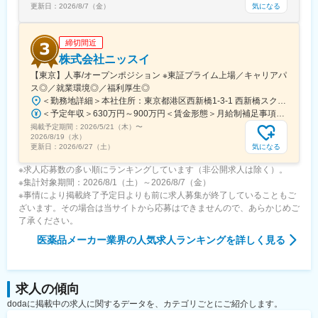
気になる
更新日：
2026/8/7（金）
締切間近
株式会社ニッスイ
【東京】人事/オープンポジション ※東証プライム上場／キャリアパ
ス◎／就業環境◎／福利厚生◎
＜勤務地詳細＞本社住所：東京都港区西新橋1-3-1 西新橋スクエア勤務地最寄駅：東京メトロ線／内幸町駅受動喫煙対策：屋内全面禁煙変更の範囲：会社の定める事業所（リモートワーク含む）
＜予定年収＞630万円～900万円＜賃金形態＞月給制補足事項なし＜賃金内訳＞月額（基本給）：330,000円～448,000円＜月給＞330,000円～448,000円＜昇給有無＞有＜残業手当＞有＜給与補足＞※給与詳細は、経験・経歴を考慮のうえ、決定します。■賞与：年2回（6月・12月）※2026年 度見込（ 6.0ヶ月）※時間外、法定外休日勤務をした場合は30%の割増手当支給法定休日勤務の場合は、35%の割増手当支給賃金はあくまでも目安の金額であり、選考を通じて上下する可能性があります。月給(月額)は固定手当を含めた表記です。
掲載予定期間：
2026/5/21（木）
〜
2026/8/19（水）
気になる
更新日：
2026/6/27（土）
※求人応募数の多い順にランキングしています（非公開求人は除く）。
※集計対象期間：2026/8/1（土）～2026/8/7（金）
※事情により掲載終了予定日よりも前に求人募集が終了していることもご
ざいます。その場合は当サイトから応募はできませんので、あらかじめご
了承ください。
医薬品メーカー業界
の人気求人ランキングを詳しく見る
求人の傾向
dodaに掲載中の求人に関するデータを、カテゴリごとにご紹介します。