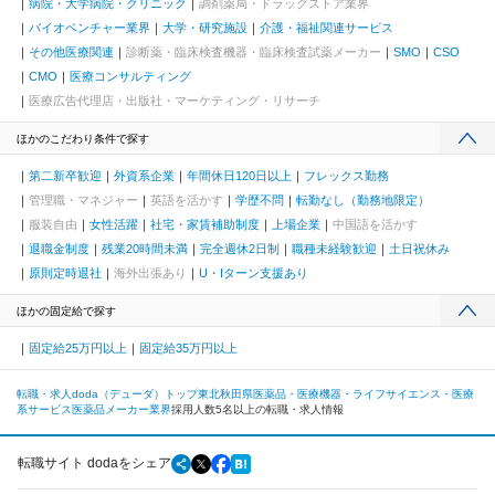
病院・大学病院・クリニック
調剤薬局・ドラッグストア業界
バイオベンチャー業界
大学・研究施設
介護・福祉関連サービス
その他医療関連
診断薬・臨床検査機器・臨床検査試薬メーカー
SMO
CSO
CMO
医療コンサルティング
医療広告代理店・出版社・マーケティング・リサーチ
ほかのこだわり条件で探す
第二新卒歓迎
外資系企業
年間休日120日以上
フレックス勤務
管理職・マネジャー
英語を活かす
学歴不問
転勤なし（勤務地限定）
服装自由
女性活躍
社宅・家賃補助制度
上場企業
中国語を活かす
退職金制度
残業20時間未満
完全週休2日制
職種未経験歓迎
土日祝休み
原則定時退社
海外出張あり
U・Iターン支援あり
ほかの固定給で探す
固定給25万円以上
固定給35万円以上
転職・求人doda（デューダ）トップ
東北
秋田県
医薬品・医療機器・ライフサイエンス・医療
系サービス
医薬品メーカー業界
採用人数5名以上の転職・求人情報
転職サイト dodaをシェア