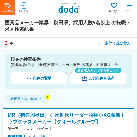
会員登録
ログイン
気になる
メニュー
医薬品メーカー業界、秋田県、採用人数5名以上
の転職・
求人検索結果
2
条件で並び替え
件
現在の検索条件
[勤務地]秋田県 [業種]医薬品メーカー業界-医薬品・医療機器・ライフサイエンス・医療系サービス [詳細条件](募集・採用情報)採用人数5名以上
新着求人をいつでもチェック
条件の変更
この条件を保存
秋田県
のみで募集中
MR（初任地秋田）◇次世代リーダー採用◇AG領域ト
ップクラスメーカー【クオールグループ】
第一三共エスファ株式会社