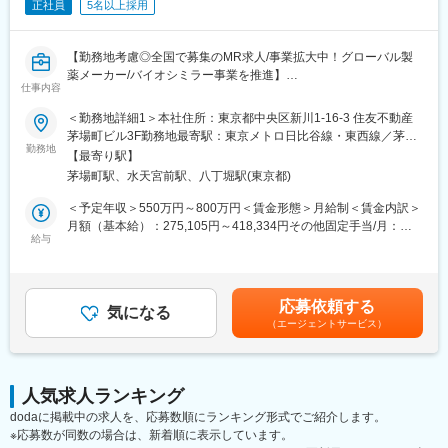
など、医療現場の課題解決に踏み込んだ提案型営業であること。
正社員
5名以上採用
ジェネリックメーカーでありながら、高い専門性と提案力を発揮
できる環境です。
【勤務地考慮◎全国で募集のMR求人/事業拡大中！グローバル製
【このポジションの魅力】
薬メーカー/バイオシミラー事業を推進】
仕事内容
◇将来のリーダー候補採用
今回は次世代組織を見据えた採用です。
バイオ医薬品を開発・製造する総合ヘルスケアグループの日本法
＜勤務地詳細1＞本社住所：東京都中央区新川1-16-3 住友不動産
入社後は経験を積みながら、エリアリーダー、営業所長、マネジ
人である当社にて、MRを募集いたします。
茅場町ビル3F勤務地最寄駅：東京メトロ日比谷線・東西線／茅場
メント職へのキャリアアップを期待しています。
勤務地
町駅受動喫煙対策：敷地内喫煙可能場所あり＜勤務地詳細2＞全国
【最寄り駅】
◇成長フェーズだからこそのチャンス
■業務内容：
住所：全国 受動喫煙対策：敷地内全面禁煙変更の範囲：会社の定
茅場町駅、水天宮前駅、八丁堀駅(東京都)
クオールグループ傘下となり、事業基盤はさらに強固になりまし
・MR職務の担当エリアにおいて当社製品の新規口座開設ならびに
める事業所
た。
シェアの拡大を目指す
＜予定年収＞550万円～800万円＜賃金形態＞月給制＜賃金内訳＞
今後の事業拡大に伴い、組織を牽引する中核人材の活躍が期待さ
・販売目標を達成させるために卸との協業を推進する
月額（基本給）：275,105円～418,334円その他固定手当/月：
れています。
・担当エリア内のKOLを育成し、その地区における波及効果を目
給与
40,000円固定残業手当/月：143,229円～208,333円（固定残業時
◇AG領域での高い競争力
指す
間40時間0分/月）超過した時間外労働の残業手当は追加支給＜月
第一三共ブランドを背景に、多くの医療機関から高い信頼を獲
・販売目標を達成させるために的確なイベントの企画と運営を実
給＞458,334円～666,667円（一律手当を含む）＜昇給有無＞有＜
得。
践する
残業手当＞有＜給与補足＞※年収は経験に応じて決定します。年収
応募依頼する
価格競争ではなく、品質・安定供給・情報提供力を武器に提案で
気になる
には営業手当を含みます。※固定残業代は、時間外労働の有無に関
きる環境があります。
（エージェントサービス）
■採用背景：
わらず40時間分が付きます。※別途営業日当支給（2,000円/日）賃
今後の更なる事業拡大に向けての採用になります。
金はあくまでも目安の金額であり、選考を通じて上下する可能性
【福利厚生】
があります。月給(月額)は固定手当を含めた表記です。
製薬業界トップクラスの福利厚生を整備しており、長期的なキャ
■当社の特徴：
人気求人ランキング
リア形成を支援します。
韓国セルトリオングループは、韓国株式市場KOSPIに上市してい
dodaに掲載中の求人を、応募数順にランキング形式でご紹介します。
るバイオ医薬品を開発・製造する企業の中で、常に時価総額が
変更の範囲：会社の定める業務
※応募数が同数の場合は、新着順に表示しています。
Top5のバイオ医薬品の開発及び製造技術に注力しているグループ