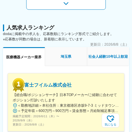
■管轄エリア：埼玉
※出張は基本入社1年後以降となりますが、入社1年目の間も先輩
社員との同行出張となる場合もございます。
【研修・教育】
約1年間の充実した研修教育制度を設けており、業界未経験者でも
人気求人ランキング
安心してご入社いただけます。
dodaに掲載中の求人を、応募数順にランキング形式でご紹介します。
・工場研修（計3回／2ヶ月ごと）
※応募数が同数の場合は、新着順に表示しています。
・現場OJT担当やサポートグループスタッフ、他営業所のスタッ
更新日：
2026/8/8（土）
フとの同行
・各種マニュアルを活用し、自主的に学習も可能
埼玉県
社会人経験10年以上歓迎
医療機器メーカー業界
独り立ち後に社用車貸与。駐車場費用も会社負担です。
■業務の魅力
・電気工事士2種の資格取得支援あり。手に職をつけたい方に最適
です。
富士フイルム株式会社
・自動車整備士や施工経験者のスキルを活かしやすい業務内容で
す。
【総合職/ポジションサーチ】日本TOPメーカー/ご経験に合わせて
・現場では利用者様から直接感謝の言葉をいただくことも多く、
ポジション打診いたします
社会貢献性とやりがいを実感できます。
＜勤務地詳細＞本社住所：東京都港区赤坂9-7-3 ミッドタウン・ウェスト勤務地最寄駅：東京メトロ日比谷線／都営大江戸線／六本木駅受動喫煙対策：敷地内全面禁煙
＜予定年収＞600万円～900万円＜賃金形態＞月給制補足事項なし＜賃金内訳＞月額（基本給）：300,000円～500,000円＜月給＞300,000円～500,000円＜昇給有無＞有＜残業手当＞有賃金はあくまでも目安の金額であり、選考を通じて上下する可能性があります。月給(月額)は固定手当を含めた表記です。
■働く環境
掲載予定期間：
全国で約40名のサービスエンジニアが在籍。各営業所は1～4名の
2026/6/11（木）
〜
2026/9/9（水）
少数精鋭で、社員間の距離が近く相談しやすい雰囲気です。
気になる
更新日：
2026/8/8（土）
平均勤続年数は15年以上と定着率も高く、安心して長く働けま