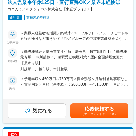
同社の就業環境はとてもよくワークライフバランスが保てる環境
法人営業◆年休125日・直行直帰OK／業界未経験◎
です。年間休日127日、毎週水曜日、金曜日はノー残業デーとな
コニカミノルタジャパン株式会社【東証プライムG】
っており、メリハリのある環境で就業して頂くことができます。
正社員
業種未経験歓迎
福利厚生も充実しており、住居手当や家族手当等各種手当の他、
産休育休の取得率は女性は100％、男性も60％を超えておりま
す。また復帰率も100％です。
～業界未経験者も活躍／離職率3％！フルフレックス・リモートや
直行直帰可など働きやすさ◎／グループの中核事業商材を扱う～
■当社の特徴：
仕事内容
電子天秤のシェアは国内トップ、家庭用血圧計の生産台数は国内2
■業務内容：
位、世界市場でも売上高トップクラスの優良企業です。それぞれ
＜勤務地詳細＞埼玉営業所住所：埼玉県川越市旭町1-15-7 勤務地
担当エリアの病院や代理店向けに、健康診断やレントゲン検査、
の分野において市場占有率の高い製品を有しており、国内にとど
最寄駅：JR川越線／川越駅受動喫煙対策：屋内全面禁煙変更の範
エコー検査などで使われる診断機器・医療機器の提案をお任せし
勤務地
まらずグローバルな視点で事業展開をしています。
囲：会社の定める事業所
【最寄り駅】
ます
川越駅、川越市駅、本川越駅
※1日に5～6件の病院、クリニックを訪問
変更の範囲：会社の定める業務
■担当商材
＜予定年収＞450万円～750万円＜賃金形態＞月給制補足事項なし
国内市場でトップクラスのシェアを誇るレントゲン機器「カセッ
＜賃金内訳＞月額（基本給）：260,000円～431,500円＜月給＞
テ型DR」など、業界でも注目されている動態解析等の最新のソリ
給与
260,000円～431,500円＜昇給有無＞有＜残業手当＞有＜給与補足
ューション機器を担当いただきます
＞※給与詳細は前職・経験を考慮し、同社社内規定に準じ決定しま
※製品例：CR（コンピュテッドラジオグラフィー）、FPD（フラ
す。■昇給：年1回■賞与：年2回（6月、12月）賃金はあくまでも
ットパネルディテクター）、超音波診断装置、医用画像情報シス
目安の金額であり、選考を通じて上下する可能性があります。月
応募依頼する
テムなど
気になる
給(月額)は固定手当を含めた表記です。
（エージェントサービス）
■1日の流れ（一例）
9：15～ メールチェック
10：30～ 自宅から社用車で訪問先へ移動
12：00～ Aクリニックで商談→Bクリニックで商談
NEW