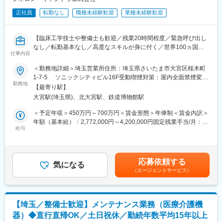
■インセンティブ：
・自社製品の品質保証に関する業務
正社員
転勤なし
職種未経験歓迎
業種未経験歓迎
・個人目標に対する達成度に応じてインセンティブを支給。
・QMSの運営、改善、教育に関する業務
※成果は四半期ごとに評価されるため、日々の頑張りが報酬に反映
・QMS監査（ISO13485等）の監査対応
されやすい環境です。
・海外製造所（マレーシアの子会社等）の手順書の整備などの支
【臨床工学技士や整備士も歓迎／残業20時間程度／緊急呼び出し
援業務
なし／転勤基本なし／高度なスキルが身に付く／世界100ヵ国以
■入社後のフォロー体制：
・サプライヤーと管理業務（外注先監査） など
仕事内容
上で事業展開をする美容医療機器メーカー】
・入社後は5日間のオリエンテーションで基礎知識を学びます。
■業務内容：
・その後、約3か月間のOJTを通じて商談の進め方や専門知識を習
＜勤務地詳細＞埼玉営業所住所：埼玉県さいたま市大宮区桜木町
■当ポジションの魅力：
サービスエンジニアとして、顧客先である美容クリニックへ訪問
得します。
1-7-5 ソニックシティビル16F受動喫煙対策：屋内全面禁煙変更
マーケットシェア1～3位を誇る製品群は、医療現場で高い信頼を
し、美容用レーザー機器の導入サポート、定期点検ならびに修理
勤務地
※4か月目以降で独り立ち後も、フォローアップや上長の商談同行
の範囲：会社の定める事業所（リモートワーク含む）
得ています。その「信頼」の最終防衛ラインを担うのが品質保証
【最寄り駅】
をお任せいたします。製品知識等については入社後にしっかりと
などがあります。現職のメンバーも業界未経験が大半であり、悩
チームです。自らの知見が、グローバルに展開される製品の安全
大宮駅(埼玉県)、北大宮駅、鉄道博物館駅
身に着けていただきますので、未経験の方でも安心してご応募く
み事も相談しやすい環境です。
性を担保しているという確かな手応えを感じられます。
ださい。
＜予定年収＞450万円～700万円＜賃金形態＞年俸制＜賃金内訳＞
＜詳細イメージ＞
変更の範囲：会社の定める業務
年額（基本給）：2,772,000円～4,200,000円固定残業手当/月：
■日本ライフラインについて：
・取扱製品：美容医療用のレーザー機器
給与
60,000円～100,000円（固定残業時間30時間0分/月）超過した時
1981年、「海外の最先端の医療を日本に届けたい」という想いか
・顧客：埼玉県内の美容クリニック（一部近隣のエリアもご担当
間外労働の残業手当は追加支給＜月額＞291,000円～450,000円
ら、心臓ペースメーカーの輸入商社として創業。1999年からは
いただく場合がございます）
（12分割）（一律手当を含む）＜昇給有無＞有＜残業手当＞有＜
「国内の医療ニーズにもっと応えたい」という想いから医療機器
・1日の訪問件数：平均2,3件（直行直帰も可能）
給与補足＞※ご経験やスキルを考慮のうえ、当社規定に基づき決定
メーカーとしての歩みも始め、不整脈治療で使われる電極カテー
応募依頼する
気になる
いたします■昇給：年1回■インセンティブ：年4回（四半期ごとに
テルや大動脈疾患の治療で使われる人工血管などで”オンリーワ
（エージェントサービス）
■働き方：
支給／業績により増額あり）賃金はあくまでも目安の金額であ
ン”の自社製品を医療現場に提供し続けています。現在は海外への
・平均残業：月20時間程度
り、選考を通じて上下する可能性があります。月給(月額)は固定手
製品展開や新たな疾患領域への参入などを視野に入れながら、さ
・緊急呼び出し：基本なし（コールセンターがございます）
当を含めた表記です。
らなる成長を目指しています。
・休日出勤：基本なし（一部電話対応あり）
【埼玉／整備士歓迎】メンテナンス業務（医療介護機
・転勤：企業都合での転勤は基本なし
変更の範囲：会社の定める業務
器）◆直行直帰OK／土日祝休／勤続年数平均15年以上