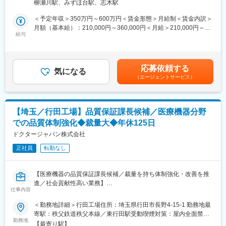
柳瀬川駅、みずほ台駅、志木駅
を担当する修理エンジニアとしてご活躍いただきます。
■配属先情報：
＜予定年収＞350万円～600万円＜賃金形態＞月給制＜賃金内訳＞
代表取締役1名、取締役１名、医療機器部9名、管理部1名、パー
埼玉拠点に戻ってきたポンプを対象に、補修、分解整備、組立、
月額（基本給）：210,000円～360,000円＜月給＞210,000円～
ト社員3名
故障原因の調査などをお任せします。
給与
360,000円＜昇給有無＞有＜残業手当＞有＜給与補足＞※給与詳細
対象製品は、主にノンシールポンプや往復動ポンプです。
は経験・能力・前職給与等を踏まえて決定※賞与：年2回（6月／
■当ポジションの魅力：
12月）昨年度実績賞与4.5カ月賃金はあくまでも目安の金額であ
・医療に直接貢献できる
日々の業務は拠点内での整備対応が中心となり、チームで協力し
り、選考を通じて上下する可能性があります。月給(月額)は固定手
患者様の生活を支える医療機器を扱うため、自分の仕事が社会貢
応募依頼する
ながら作業を進めていただきます。
気になる
当を含めた表記です。
献につながる実感を得られます。
（エージェントサービス）
・幅広い技術が身につく
案件によっては、1週間程度で完了するものから、数カ月単位で対
設計・製造・修理・品質改善まで一貫して携わることができるた
応するものまであり、幅広い整備経験を積むことができます。
め、技術者として総合的なスキルを習得できます。
・海外技術にも触れられる
【埼玉／行田工場】品質保証課長候補／医療機器分野
■業務詳細：
自社製品だけでなく海外メーカー製品も取り扱うため、最新の医
での品質体制強化◆裁量大◆年休125日
・自社製品の分解・整備・組立
療機器技術に触れる機会があります。
≪対象製品≫ ノンシールポンプ、往復動ポンプなど
ドクタージャパン株式会社
・少数精鋭だから裁量が大きい
≪使用工具≫ レンチ、ラチェット、スパナなどの一般工具
一人ひとりの役割が広く、自ら考え提案しながら仕事を進められ
正社員
転勤なし
・故障・トラブルが発生したポンプの原因調査
る環境です。
・作業報告書や台帳などの業務記録入力
≪使用システム≫ kintone、AS400など
変更の範囲：会社の定める業務
【医療機器の品質保証課長候補／裁量を持ち体制強化・改善を推
・作業手順や業務フローの改善・標準化
進／社会貢献性高い業務】
・その他、整備品質向上に向けた改善業務
仕事内容
■業務概要
＜勤務地詳細＞行田工場住所：埼玉県行田市長野4-15-1 勤務地最
■働き方：
当社の医療機器製品に関する品質保証課長候補として、品質維
寄駅：秩父鉄道秩父本線／東行田駅受動喫煙対策：屋内全面禁煙
基本的には、求人票記載の勤務地である埼玉拠点での勤務が中心
持・向上のための業務推進と品質保証体制の強化を担っていただ
勤務地
変更の範囲：会社の定める事業所
です。
【最寄り駅】