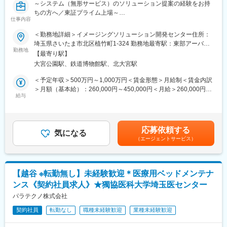
～システム（無形サービス）のソリューション提案の経験をお持
・業務で扱う製品は機械はパラマウント製品が主となり、業界最
ちの方へ／東証プライム上場～
高峰の製品や技術に触れる事が可能です。
仕事内容
・マンツーマンによる充実したOJT研修を実施しているため、未
当社イメージング事業では、人々・社会にとって不可欠な写真・
＜勤務地詳細＞イメージングソリューション開発センター住所：
経験者の方も安心してご就業いただけます。
映像の世界に、撮影からプリントまで富士フイルム独自の世界観
埼玉県さいたま市北区植竹町1-324 勤務地最寄駅：東部アーバン
とエコシステムで新たな価値を提供します。写真で培った画像技
勤務地
パークライン線／北大宮駅受動喫煙対策：屋内全面禁煙
【最寄り駅】
術を駆使・発展させ、社会インフラに関わる問題に至るまで解決
変更の範囲：会社の定める業務
大宮公園駅、鉄道博物館駅、北大宮駅
を目指すことで、世界をリードする「映像ソリューション創造企
業」であり続けます。当事業部では、来るべきCPS(サイバーフィ
＜予定年収＞500万円～1,000万円＜賃金形態＞月給制＜賃金内訳
ジカルシステム)社会を見据え、写真・映像が持つリアルなコミュ
＞月額（基本給）：260,000円～450,000円＜月給＞260,000円～
ニケーションの力をベースに、新たな価値ある製品・サービスを
給与
450,000円＜昇給有無＞有＜残業手当＞有＜給与補足＞経験・能
創出し続けることで人々に新たな感動や体験を届け、グループパ
力を考慮のうえ、決定します。賃金はあくまでも目安の金額であ
ーパスである『地球上の笑顔の回数を増やしていく。』ことを目
り、選考を通じて上下する可能性があります。月給(月額)は固定手
指しています。
当を含めた表記です。
応募依頼する
気になる
（エージェントサービス）
◆募集背景
イメージングソリューション事業は、デジタルカメラやチェキな
どの好調を背景に新たな柱となる新規ビジネスも手掛けており、
その中に画像データ解析を軸とした社会インフラ画像診断サービ
【越谷 ※転勤無し】未経験歓迎＊医療用ベッドメンテナ
ス「ひびみっけ」と、「トンネル点検DXソリューション」があり
ンス《契約社員求人》★獨協医科大学埼玉医センター
ます。更なる成長を実現するために営業人材の強化を進めていま
す。
パラテクノ株式会社
契約社員
転勤なし
職種未経験歓迎
業種未経験歓迎
◆担当職務
社会インフラ画像診断サービス領域において、開発/営業技術/業務