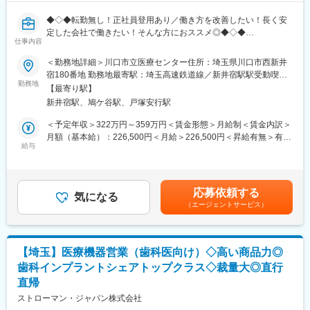
変更の範囲：会社の定める業務
◆◇◆転勤無し！正社員登用あり／働き方を改善したい！長く安
定した会社で働きたい！そんな方におススメ◎◆◇◆
仕事内容
【業務概要】
＜勤務地詳細＞川口市立医療センター住所：埼玉県川口市西新井
パラマウントベッド社製品を中心とした医療用ベッドのメンテナ
宿180番地 勤務地最寄駅：埼玉高速鉄道線／新井宿駅駅受動喫煙
ンス作業、ベッドの使用方法説明や製品紹介等をお任せ致しま
勤務地
対策：屋内全面禁煙変更の範囲：会社の定める事業所
【最寄り駅】
す。
新井宿駅、鳩ケ谷駅、戸塚安行駅
【業務内容】
・ベッド、車いす、点滴スタンド、ワゴン等の点検、修理、清拭
＜予定年収＞322万円～359万円＜賃金形態＞月給制＜賃金内訳＞
及び事務作業
月額（基本給）：226,500円＜月給＞226,500円＜昇給有無＞有＜
・レンタル、リース品の管理
給与
残業手当＞有＜給与補足＞■上記の上限年収は残業15時間/月をし
・TV,冷蔵庫付き床頭台メンテナンス及び事務作業
た場合の残業代を含む金額となっております。■賞与：年2回（6
・社内、病院への業務報告資料作成
月・12月）※平均2.25ヶ月／年（過去実績）賃金はあくまでも目
・パート スタッフ の業務指導、シフト作成
安の金額であり、選考を通じて上下する可能性があります。月給
応募依頼する
・慣れてきたら、病院への当社サービスのご紹介、及び病院のニ
気になる
(月額)は固定手当を含めた表記です。
（エージェントサービス）
ーズと課題解決に向けた活動
【求人の魅力】
■フォロー体制：
未経験者へのフォローは充実しており1ヵ月程度のOJT研修を用意
【埼玉】医療機器営業（歯科医向け）◇高い商品力◎
しておりますのでご安心ください。
歯科インプラントシェアトップクラス◇裁量大◎直行
■扱う製品について：
直帰
同社は医療用介護ベッド業界の最大手(シェアNo1)であるパラマウ
ントHDの中核企業となります。加えて、業務で扱う製品は機械は
ストローマン・ジャパン株式会社
パラマウント製品が主となり、業界最高峰の製品や技術に触れる