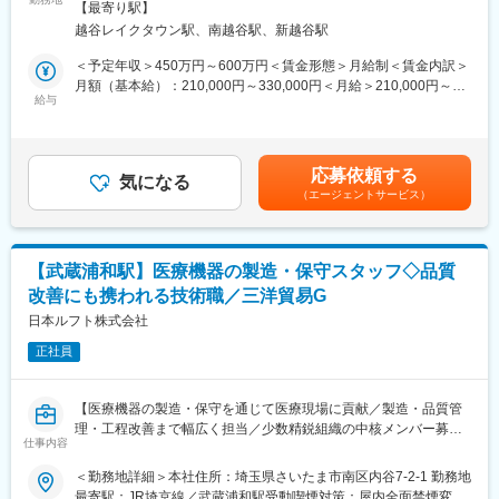
対策：屋内全面禁煙変更の範囲：会社の定める事業所
配属先は品質保証部品質保証課。部門間連携を重視し、課長候補
【最寄り駅】
リースされる新製品の納入に携わり、最先端の製品をお客様に届
としてマネジメントも期待されます。
越谷レイクタウン駅、南越谷駅、新越谷駅
けるという重要な業務です。納入時は1日～数日間お客様先に訪問
する形になりますが、メンテナンスではないため事前にスケジュ
＜予定年収＞450万円～600万円＜賃金形態＞月給制＜賃金内訳＞
■業務の魅力
ールを組み調整することが可能です。
月額（基本給）：210,000円～330,000円＜月給＞210,000円～
人命や身体を守る医療機器製品に携わり、社会貢献性が高いこと
給与
330,000円＜昇給有無＞有＜残業手当＞有＜給与補足＞※経験やス
が特長です。安定した基盤のもと、裁量を持って品質改善に取り
【納品先】病院、検査センター等
キルを考慮の上、当社規定により決定いたします。賃金はあくま
組めます。
でも目安の金額であり、選考を通じて上下する可能性がありま
【担当エリア】静岡県以東
す。月給(月額)は固定手当を含めた表記です。
■教育体制
応募依頼する
気になる
研修支援制度やOJTで、医療機器業界未経験の方でもキャッチア
（エージェントサービス）
【出張の頻度】主に直行直帰にて1週間に1回程度（目安は数日
ップ可能な環境を整えています。
間）を想定しています。入社後、半年～1年間は先輩社員の同行と
なります。
■想定されるキャリアパス
課長候補としての経験を通じて、将来的には部門全体のマネジメ
【武蔵浦和駅】医療機器の製造・保守スタッフ◇品質
【土日出勤】納品先要望によっては、月1～3回程度土日出勤にな
ントや品質保証体制の構築など、より責任あるポジションへキャ
改善にも携われる技術職／三洋貿易G
ることもありますが、その際は代休取得で対応します。また夜遅
リアアップが可能です。
くまで業務になる場合は、翌日の出勤時間を遅らせるといった時
日本ルフト株式会社
差制度も取り入れています。急な呼び出しなどはございません。
■企業の特徴/魅力
正社員
医療用特殊針を主力に、日本品質の医療機器を世界へ届けるメー
【組織構成】センター長1名、係長１名、社員7名、パート・派遣
カーになります。独自の微細加工技術で製品を形にし、設計から
２名 （30～50代）
量産、OEM/ODMまで幅広く挑戦可能です。医療現場に貢献する
【医療機器の製造・保守を通じて医療現場に貢献／製造・品質管
やりがいと、少数精鋭で技術力を磨ける環境です。
理・工程改善まで幅広く担当／少数精鋭組織の中核メンバー募集
【入社後のフロー】半年～1年間は先輩社員の同行と機器の技術研
仕事内容
／残業月平均5時間程度・土日祝休み】
修を受講後、認定試験の受験いただきます。合格後、小型機器よ
変更の範囲：会社の定める業務
＜勤務地詳細＞本社住所：埼玉県さいたま市南区内谷7-2-1 勤務地
り順次施設へ据え付け業務を実施して頂きます。その後、同様に
■求人ポイント：
最寄駅：JR埼京線／武蔵浦和駅受動喫煙対策：屋内全面禁煙変更