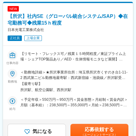
・SQL等を用いてデータ基盤からデータ抽出・分析し、BIツール
の技術やノウハウを活用した製品・サービスを展開。欧米シェア
でレポートを作成
No.1の「カラー複合機」や世界トップクラスのシェアの「デジタ
NEW
・分析結果をもとに、ユーザー体験向上や新たな価値創出を目指
ル印刷機」、国内市場でトップクラスのシェアを誇るレントゲン
【所沢】社内SE（グローバル統合システム/SAP）◆在
したアプリやサービスのバージョンアップや新規施策の企画・推
機器「カセッテ型DR」などを取り扱っております
進
宅勤務可◆残業15ｈ程度
・グローバル各地域の消費者ニーズをデータから把握し、現地に
変更の範囲：会社の定める業務
日本光電工業株式会社
即した改善提案を実施
正社員
上場企業
・施策実行後はユーザー反応やKPI変化を継続的にモニタリング
し、PDCAを推進
【リモート・フレックス可／残業１５時間程度／東証プライム上
■担当領域
場・シェアTOP製品あり／AED・生体情報モニタなど展開】
インスタントカメラ、プリントサービス、デジタルカメラ、関連
仕事内容
グローバル基幹システムの企画、推進、改善までリードいただく
スマホアプリやWebサービスなど多岐にわたります。
方を募集しています。
＜勤務地詳細＞★所沢事業所住所：埼玉県所沢市くすのき台1-11-
■組織構成
2 西武第二ビル勤務地最寄駅：西武新宿線・池袋線／所沢駅受動
■業務内容
勤務地
約70名規模の組織で、企画・販促・需給/調達・エリアマーケティ
喫煙対策：屋内全面禁煙変更の範囲：会社の定める事業所
【最寄り駅】
・グローバル基幹システム刷新の戦略・構想立案、プロジェクト
ング・データ分析等の各チームが連携し、データ分析と企画を担
所沢駅、航空公園駅、西所沢駅
企画・推進、稼働後の安定化・継続改善までを一貫してリード
います。
・エージェントAI等の最新技術を活用した業務改革の企画・実装
＜予定年収＞550万円～950万円＜賃金形態＞月給制＜賃金内訳＞
・海外拠点（米州・欧州・アジア・中東）との連携によるグロー
■業務の魅力
月額（基本給）：238,500円～355,000円＜月給＞238,500円～
バルDXの推進
給与
データ収集から分析、戦略立案、施策実行まで一気通貫で携わ
355,000円＜昇給有無＞有＜残業手当＞有＜給与補足＞上記年収
・「基幹システム刷新」「エージェントAIの実装」「経営課題に
れ、世界中の消費者の反応をダイレクトに感じながらグローバル
は、あくまで目安であり選考を通じて決定いたします。■昇給／年
直結したDX戦略」の三位一体の変革を中核リーダーとして推進
規模のサービス改善・新価値創出に挑戦できます。
1回（2024年昇給率：3.52％）■賞与／年2回（2024年実績：6.0
ヵ月）■家族、住宅手当は該当者に別途支給賃金はあくまでも目安
応募依頼する
＜具体的には＞
気になる
■教育体制
の金額であり、選考を通じて上下する可能性があります。月給(月
（エージェントサービス）
・SAP S/4HANAを中心としたグローバル刷新に関する戦略・構想