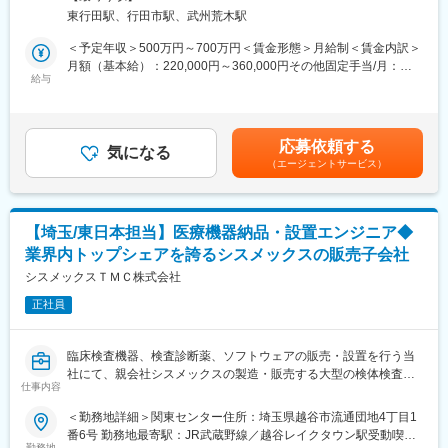
きます。事業拡大および取扱製品の増加に伴い、製品品質を守り
1日の業務は整備対応がメインとなり、チームで協力しながら案件
東行田駅、行田市駅、武州荒木駅
顧客満足度向上へ貢献いただくポジションです。幅広い業務領域
を進めていきます。
で裁量を持ち、業務改善や組織マネジメントにも携われます。
＜予定年収＞500万円～700万円＜賃金形態＞月給制＜賃金内訳＞
整備案件は、短期間で完了するものから、数カ月かけて対応する
月額（基本給）：220,000円～360,000円その他固定手当/月：
ものまでさまざまです。
■業務詳細
給与
25,000円～80,000円＜月給＞245,000円～440,000円＜昇給有無
製品の状態や故障内容に応じて、分解、確認、原因調査、整備、
・不具合発生時の原因分析および是正・予防処置の立案、実行
＞有＜残業手当＞無＜給与補足＞上記の金額は目安の金額であ
組立まで一連の工程に携わることができます。
・顧客からの品質に関する問い合わせ・クレーム対応
り、これまでのご経験・スキル・現年収等を総合的に考慮し決定
また、月1回程度、出張対応が発生する可能性があります。
・各種品質関連文書・記録の作成・管理
いたします。残業代別途支給 ※管理監督者のポジションで採用の
出張先の例としては宮崎などがあります。
応募依頼する
・供給者監査、製造所監査
気になる
場合は支給無し賞与：基本給5か月分（昨年実績）月給および手当
まれに土日対応が発生する場合がありますが、その際は平日に振
（エージェントサービス）
・社内関係部署（製造、技術、購買等）との連携・調整
は個人条件により変動するため、月額・基本給・各種手当は必ず
替休日を取得いただきます。
・計測器・試験設備の選定
しも比例しません。賃金はあくまでも目安の金額であり、選考を
・バイオバーデン試験(製品に付着する微生物量を確認する試験)の
通じて上下する可能性があります。月給(月額)は固定手当を含めた
■ポジションの特徴
試験委託および結果評価
表記です。
本ポジションは、埼玉拠点に戻ってきたポンプの修理・整備を行
【埼玉/東日本担当】医療機器納品・設置エンジニア◆
業務範囲はご経験やスキルを考慮し決定します。
う、工場内作業メインの修理エンジニア職です。
業界内トップシェアを誇るシスメックスの販売子会社
出張頻度は月1回程度、残業も月10時間程度と少なめで、安定し
■採用背景
シスメックスＴＭＣ株式会社
た働き方が可能です。
取扱製品の拡大とグローバル取引の進展により、品質保証機能の
一方で、扱う製品は産業分野やインフラを支える重要な機械であ
正社員
強化が必要となっています。将来のマネジメントを見据え、体制
り、分解整備から故障原因調査、改善・標準化まで幅広く携わる
づくりを主導できる人材を求めています。
ことができます。
臨床検査機器、検査診断薬、ソフトウェアの販売・設置を行う当
■扱うサービス
変更の範囲：会社の定める業務
社にて、親会社シスメックスの製造・販売する大型の検体検査装
医療機器の品質保証業務全般に携わり、製品の信頼性や安全性を
仕事内容
置や手術用ロボットの納品・設置を担当いただきます。
確保します。
＜勤務地詳細＞関東センター住所：埼玉県越谷市流通団地4丁目1
■業務の特徴：
番6号 勤務地最寄駅：JR武蔵野線／越谷レイクタウン駅受動喫煙
■組織構成
シスメックス各支店・営業所メンバーと協働します。継続的にリ
勤務地