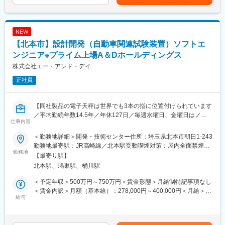
OJTやチームでのナレッジ共有、社外研修も活用し、未経験分野
額)は固定手当を含めた表記です。
の策定
もキャッチアップできます。
・プロジェクト企画（計画・体制・予算）および推進リード（要
件定義～設計～導入～テスト～展開）
■就業環境
NEW
・稼働後の安定化、保守・運用最適化、継続的な改善（データ活
フレックスタイム制・在宅勤務制度を導入し、柔軟な働き方が可
【北本市】設計開発（自動車関連試験装置）ソフトエ
用・AI活用を含む）
能です。
・海外拠点との連携・ガバナンス運営、グローバル標準化の推進
ンジニア※プライム上場A＆Dホールディングス
■想定されるキャリアパス
株式会社エー・アンド・デイ
■組織構成：
データ分析やサービス企画のスペシャリスト、グローバルプロジ
正社員
・CDX統括部（情報システム部門）：約54名（社員72％、派遣
ェクトリーダー等、多様なキャリアを目指せます。
28％）
・海外駐在：アメリカ2名、ドイツ2名
■企業の特徴／魅力
【同社製品の電子天秤は世界でも3本の指に位置付けられています
・管掌範囲：グローバルのシステムアプリケーション、保守運用
「新たな感動体験を創造し豊かな社会へ貢献」をビジョンに掲
／平均勤続年数14.5年／年休127日／毎週水曜日、金曜日はノー
げ、独自技術とグローバル展開で進化を続けるリーディングカン
仕事内容
残業デー／車通勤可能／独身寮あり／産休育休の取得率：女性
■将来的なキャリアパスについて
パニーです。
100％、男性50％以上】
・新システム企画・経営課題解決型プロジェクトを推進する課長
＜勤務地詳細＞開発・技術センター住所：埼玉県北本市朝日1-243
・経営戦略に基づく全社IT・DX戦略を統括する部長
勤務地最寄駅：JR高崎線／北本駅受動喫煙対策：屋内全面禁煙変
■職務概要：
勤務地
更の範囲：会社の定める事業所
【最寄り駅】
自動車関連試験装置におけるソフト開発をご担当いただきます。
■働き方
北本駅、鴻巣駅、桶川駅
主な業務内容は以下のとおりです。
出張頻度：0～2回/年（期間１週間程度）
ハイブリッドワーク（在宅勤務含む）と平均残業約15時間
＜予定年収＞500万円～750万円＜賃金形態＞月給制特記事項なし
【業務内容】
＜賃金内訳＞月額（基本給）：278,000円～400,000円＜月給＞
・組込み・制御系ソフトウェアの設計・実装・評価
給与
■本ポジションの魅力
278,000円～400,000円＜昇給有無＞有＜残業手当＞有＜給与補足
・C、C++、C#を用いた機能開発、既存コードの改修、リファク
・経営課題に直結するIT・DXを推進
＞■昇給：年1回 ■賞与：年2回(6・12月)年収モデル840万円／37
タリング
・大企業の安定基盤を有しつつ、過度に巨大ではない組織規模の
歳 入社15年（月給42万円＋住宅手当＋時間外手当＋賞与）720
・Matlab Simulinkによるモデル作成・検証