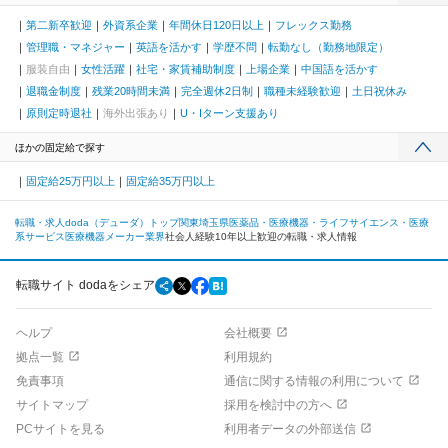
第二新卒歓迎
外資系企業
年間休日120日以上
フレックス勤務
管理職・マネジャー
英語を活かす
学歴不問
転勤なし（勤務地限定）
服装自由
女性活躍
社宅・家賃補助制度
上場企業
中国語を活かす
退職金制度
残業20時間未満
完全週休2日制
職種未経験歓迎
土日祝休み
原則定時退社
海外出張あり
U・Iターン支援あり
ほかの固定給で探す
固定給25万円以上
固定給35万円以上
転職・求人doda（デューダ）トップ
関東
埼玉県
医薬品・医療機器・ライフサイエンス・医療
系サービス
医療機器メーカー業界
社会人経験10年以上歓迎の転職・求人情報
転職サイト dodaをシェア
ヘルプ
会社概要
拠点一覧
利用規約
免責事項
通信に関する情報の利用について
サイトマップ
採用を検討中の方へ
PCサイトを見る
利用者データの外部送信