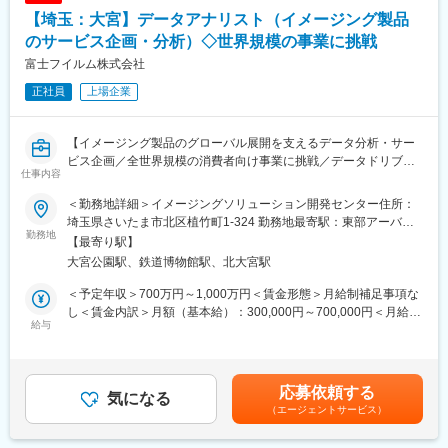
14：00～ 昼食
【埼玉：大宮】データアナリスト（イメージング製品
15：10～ C病院訪問→D病院訪問
18：00～ Eクリニックで商談
のサービス企画・分析）◇世界規模の事業に挑戦
18：30～ 自宅へ直帰
富士フイルム株式会社
■キャリアパス：
正社員
上場企業
将来的には、リーダーシップを発揮し、チームを牽引する役割を
担っていただくことも期待しています
■キャリアの幅広さ：
【イメージング製品のグローバル展開を支えるデータ分析・サー
同社では自由公募制度がありご自身が希望される事業部・職種に
ビス企画／全世界規模の消費者向け事業に挑戦／データドリブン
チャレンジが可能です
仕事内容
な価値創出を推進】
また、開催期間は不定期となりますがグループ企業を横断した公
募もあり積極的に制度活用されております
＜勤務地詳細＞イメージングソリューション開発センター住所：
■業務概要
■業界未経験でも安心
埼玉県さいたま市北区植竹町1-324 勤務地最寄駅：東部アーバン
当社イメージングソリューション事業部のコンシューマイメージ
勤務地
入社後1週間のオリエンテーションを実施し、その後は支店の営業
パークライン線／北大宮駅受動喫煙対策：屋内全面禁煙
【最寄り駅】
ンググループにおいて、インスタントカメラやプリントサービ
メンバーに同行していただきます
大宮公園駅、鉄道博物館駅、北大宮駅
ス、デジタルカメラに関連するスマートフォンアプリ・Webサー
また、定期的に製品の勉強会も実施し、知識のアップデートが可
ビスのデータ基盤を活用し、データ分析から新サービス企画・改
能です
＜予定年収＞700万円～1,000万円＜賃金形態＞月給制補足事項な
善施策立案まで一貫してご担当いただきます。グローバルな視点
過去入社者には、アパレル業界の法人営業・リハビリ関連の営業
し＜賃金内訳＞月額（基本給）：300,000円～700,000円＜月給＞
でデータを活用した戦略立案やサービス価値向上を推進する役割
給与
経験者などがおり、業界未経験でもしっかりご活躍いただける環
300,000円～700,000円＜昇給有無＞有＜残業手当＞有＜給与補足
です。
境です
＞※表記年収は想定年収範囲ですが、実際の給与提示は前職や経験
■事業概要：
を考慮の上、同社社内規程に準じ決定します。賃金はあくまでも
■業務詳細
コニカミノルタジャパンは、コニカミノルタグループの中核事業
目安の金額であり、選考を通じて上下する可能性があります。月
応募依頼する
・商品企画やアプリ開発、データエンジニア等の関連部署と連携
気になる
である情報機器、医療機器、産業用計測機器などの販売・サービ
給(月額)は固定手当を含めた表記です。
（エージェントサービス）
し、スマホアプリやWebサービスから得られる多様なデータの収
ス提供を行う日本国内の事業会社です。オフィスや医療など様々
集計画や可視化仕様を策定
なお客様との接点を担いデジタルイメージング（画像・データ）