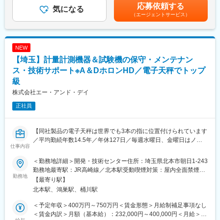
ため、経営層との直接対話および意思決定のプロセスに接する機
万円／32歳 入社10年（月給36万円＋住宅手当＋時間外手当＋賞
応募依頼する
・要件定義（または仕様検討）、設計、実装、単体・結合試験ま
気になる
会を得やすい
与）610万円／27歳 入社5年（月給31万円＋住宅手当＋時間外手
（エージェントサービス）
での一連工程
・エージェントAI／生成AIの社内実装を当事者として遂行
当＋賞与）賃金はあくまでも目安の金額であり、選考を通じて上
・不具合解析（ログ解析、デバッグ）、原因特定と対策立案、再
・米州・欧州・アジア・中東を対象とするグローバル案件に関与
下する可能性があります。月給(月額)は固定手当を含めた表記で
発防止
・企画～実装～運用～改善まで一気通貫で関与
す。
・開発ドキュメント作成（設計書、テスト仕様書、レビュー記録
・所沢駅至近で通勤利便性が高く、都心部に比べて通勤混雑が比
NEW
等）
較的少ない環境
【埼玉】計量計測機器＆試験機の保守・メンテナン
■就業環境：
ス・技術サポート※A＆DホロンHD／電子天秤でトップ
変更の範囲：会社の定める業務
同社の就業環境はとてもよくワークライフバランスが保てる環境
級
です。年間休日127日、毎週水曜日、金曜日はノー残業デーとな
株式会社エー・アンド・デイ
っており、メリハリのある環境で就業して頂くことができます。
福利厚生も充実しており、住居手当や家族手当等各種手当の他、
正社員
産休育休の取得率は女性は100％、男性も50％を超えておりま
す。また復帰率も100％です。
【同社製品の電子天秤は世界でも3本の指に位置付けられています
■当社の特徴：
／平均勤続年数14.5年／年休127日／毎週水曜日、金曜日はノー
仕事内容
電子天秤のシェアは国内トップ、家庭用血圧計の生産台数は国内2
残業デー／直行直帰可】
位、世界市場でも売上高トップクラスの優良企業です。それぞれ
＜勤務地詳細＞開発・技術センター住所：埼玉県北本市朝日1-243
の分野において市場占有率の高い製品を有しており、国内にとど
■職務概要：
勤務地最寄駅：JR高崎線／北本駅受動喫煙対策：屋内全面禁煙変
まらずグローバルな視点で事業展開をしています。
当社は産業用計測機器、計量器、血圧計など計測機器を開発、製
勤務地
更の範囲：会社の定める事業所
【最寄り駅】
造、販売しております。本ポジションではフィールドサービスエ
北本駅、鴻巣駅、桶川駅
変更の範囲：会社の定める業務
ンジニア職として、産業用計測機器、計量器のエンジニア業務を
お任せいたします。
＜予定年収＞400万円～750万円＜賃金形態＞月給制補足事項なし
＜賃金内訳＞月額（基本給）：232,000円～400,000円＜月給＞
■業務概要：