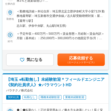
率3％と就業環境◎～
★商材ごとの専任セールスやフィールドサービスエンジニア、導
仕事内容
■業務内容：
入エンジニアなど、多くの関係者と連携し、全体を円滑に進行さ
・歯科用医療機器（歯科用治療台）の分野で国内トップの同社に
＜勤務地詳細＞本社住所：埼玉県北足立郡伊奈町大字小室7129 勤
せる「コーディネーター」としても活躍します。「製品を広く理
て自社開発、歯科用医療機器の組立工程の自動化推進のプロジェ
務地最寄駅：埼玉新都市交通伊奈線／志久駅受動喫煙対策：屋内
解し、社内の専門人材を適切に巻き込み提案を前に進める役割」
クトに携わって頂きます。
勤務地
全面禁煙変更の範囲：無
が求められます。
【最寄り駅】
・設備導入をメインに企画～工程設計／ライン再設計、作業者ア
★ネットワーク関連製品などの高額商材は、受注までに半年～1年
志久駅、伊奈中央駅、丸山駅(埼玉県)
シスト方法の考案等、一連のプロジェクト推進をお任せします。
かかるケースも多く、短期的な売り切りではなく、中長期での関
・働き方改革に伴い、省人化を推進中です。現在製造工程は手作
＜予定年収＞400万円～500万円＜賃金形態＞月給制＜賃金内訳＞
係構築・調整力が重要になります。
業の工程が多く、多品種小ロットで生産を行っており、年間で
月額（基本給）：250,000円～300,000円その他固定手当/月：
2000台、多くて月200台、1日にして10台程度を生産。部品は
給与
3,000円＜月給＞253,000円～303,000円＜昇給有無＞有＜残業手
＜取り扱い製品（一例）＞
2,500パーツからなり、工程が複雑であるため投資に見合う自動化
当＞有＜給与補足＞■前職給与、経験等を考慮し決定■上記には時
・X線画像診断装置
設備導入を目指し取り組んでおります。そのため、知見のある方
間外手当を含みません■昇給：年1回（4月）■賞与：年2回（7、12
・医用画像情報ネットワークシステム
をお迎えして自動化を加速し、当社のさらなる成長を支える方を
月）賃金はあくまでも目安の金額であり、選考を通じて上下する
・電子内視鏡
応募依頼する
お待ちしております。
気になる
可能性があります。月給(月額)は固定手当を含めた表記です。
・超音波診断装置
（エージェントサービス）
■同社の魅力：
・医療用/動物用医療関連製品 など
【ホワイトな職場が作る離職率3％】
※富士フイルムメディカルが扱う製品群を中心に提案
同社は年間休日127日・残業時間30時間程度・ノー残業デーがあ
るなど就業環境は大変良好となっております。働き方改革を積極
■入社後の教育体制：
【埼玉 ※転勤無し】未経験歓迎＊フィールドエンジニア
的に推進しており、現在は新卒入社後定着率90％・育休取得率
・医療業界に関する知識、医療機器業界に関する知識、商品知識
《契約社員求人》★パラマウントHD
90％とワークライフバランスも充実していることもあり、わずか
等は入社後の研修やOJT、勉強会等の用意があります。
280社しか認定されない多様な働き方実践企業プラチナを認定し
パラテクノ株式会社
・製品に実際に触れて学ぶことのできる小田原研修センターも保
ております。それにより離職率は3％以下と長期的に就業可能な職
有しております。
契約社員
転勤なし
職種未経験歓迎
業種未経験歓迎
場となっております。
※異業界入社の社員が活躍しております！各医療機器やシステムの
【グループ創業100年超の老舗企業/グローバル展開】
専任セールスもいるため、専門的な知識はフォローできる環境で
現在医療機器業界の市場規模は4兆円となっており、毎年の平均伸
す。
◆◇◆転勤なし！正社員登用あり／働き方を改善したい！長く安