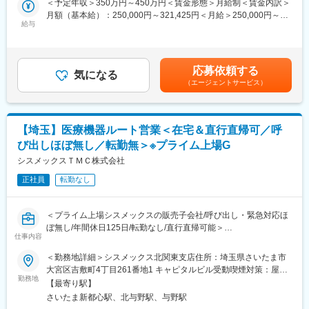
勤はほとんどございません。また住居手当や家族手当等各種手当
＜予定年収＞350万円～450万円＜賃金形態＞月給制＜賃金内訳＞
・加工した製品の仕上げのバリ取り
も充実しています。スケジュールに応じて直行直帰も可能です。
月額（基本給）：250,000円～321,425円＜月給＞250,000円～
・検査担当者への製品引き継ぎ
給与
321,425円＜昇給有無＞有＜残業手当＞有＜給与補足＞■賞与：有
■当社の特徴：
（年２回支給／昨年度、通年で平均して月給2.0か月分を支給しま
■業務のポイント：
電子天秤のシェアは国内トップ、家庭用血圧計の生産台数は国内2
した。） ■上記年収に予め含む手当：技能手当■上記年収とは別に
・溶接やメッキ加工といった他の業務を担当することはなく、NC
位、世界市場でも売上高トップクラスの優良企業です。それぞれ
支給する手当：禁煙手当、安全作業手当 ※上記年収は昨年度実績
応募依頼する
旋盤加工に集中できます。
気になる
の分野において市場占有率の高い製品を有しており、国内にとど
の平均賞与を含めて試算しています。賃金はあくまでも目安の金
（エージェントサービス）
・銅やアルミは一定の重さがあり、持ち運ぶ作業が発生すること
まらずグローバルな視点で事業展開をしています。※身近な製品で
額であり、選考を通じて上下する可能性があります。月給(月額)は
があります。
すと健康診断に使用される計測機器に同社の製品が用いられてい
固定手当を含めた表記です。
るケースがございます。
■加工製品：
【埼玉】医療機器ルート営業＜在宅＆直行直帰可／呼
バッキンプレート／ヒートシンク／ブスバー（バスバー）／クラ
変更の範囲：会社の定める業務
び出しほぼ無し／転勤無＞※プライム上場G
イオスタット／真空チャンバー／ビーム配管等
シスメックスＴＭＣ株式会社
■加工方法：
正社員
転勤なし
・機械加工：マシニング、旋盤、研削、ワイヤーカット
・板金・レーザー・溶接加工：板金加工、TIG溶接、ろう付け
・メッキ加工：銅メッキ、金メッキ、アルマイト処理加工
＜プライム上場シスメックスの販売子会社/呼び出し・緊急対応ほ
ぼ無し/年間休日125日/転勤なし/直行直帰可能＞
■就業環境：
仕事内容
・加工工場は空調完備です。個人ロッカーや休憩所もあります。
■職務内容：
＜勤務地詳細＞シスメックス北関東支店住所：埼玉県さいたま市
・残業月平均10時間、年間休日120日、 土日休みです。
ヘマトロジー（血球計数検査）分野で世界トップクラスのシェア
大宮区吉敷町4丁目261番地1 キャピタルビル受動喫煙対策：屋内
を誇るシスメックス100％資本のグループ企業において、検査装
勤務地
全面禁煙変更の範囲：会社の定める事業所
■組織構成：製造現場には9名の社員がいます。そのうちNC旋盤は
【最寄り駅】
置のルート営業をご担当いただきます。同社は東証プライム上場
30代後半の社員1名が担当しています。若い方の在籍が全体的に
さいたま新都心駅、北与野駅、与野駅
のシスメックス株式会社の販売子会社で、同社の検査機器を中小
多く、現在の旋盤はベトナム人の方が活躍していらっしゃいま