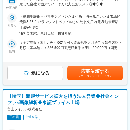
び率は約3.0%、景気の影響を受けにくい安定市場と言え、売上
定した会社で働きたい！そんな方におススメ◎◆◇◆
高・収益ともに右肩上がりに推移して、今後も高齢化社会に伴い
仕事内容
■キャリアパス：
順調に売り上げを増加することが予想されております。その中で
将来的なキャリアパスも幅広く検討。営業職から専門職・企画
【はじめに】
＜勤務地詳細＞パラテクノさいたま住所：埼玉県さいたま市緑区
同社は在宅医療のニーズに応えられるよう、「訪問歯科医療」が
職・管理職など様々なキャリアパスがあります。
当ポジションはサービスエンジニアと言われる、機械のメンテナ
美園3-23-1 パラマウントベッド㈱さいたま支店内 勤務地最寄駅：
できる機器を設計・開発に着手しており、今後のライフスタイル
ンスを行う技術職となります。メンテナンススキルの市場価値は
勤務地
埼玉高速鉄道埼玉スタジアム線／浦和美園駅受動喫煙対策：屋内
を変える製品の設計・開発に携わることができます。また同社グ
【最寄り駅】
変更の範囲：会社の定める業務
上昇の一途を辿っており、同社で得られるスキルも例外ではあり
全面禁煙変更の範囲：会社の定める事業所
ループは海外の6つの販売会社を拠点に、70カ国以上に正規代理
浦和美園駅、東川口駅、東浦和駅
ません。エンジニア未経験から市場価値を高める事ができる貴重
店ネットワークを構築。最先端の情報を収集、提供しながら、独
な求人となります。
＜予定年収＞359万円～382万円＜賃金形態＞月給制＜賃金内訳＞
創的な開発力、サービス力で、世界の医療関係者と信頼関係を深
月額（基本給）：226,500円固定残業手当/月：30,990円（固定残
めており、グローバル展開を見込まれております。
【業務内容】
給与
業時間15時間0分/月）超過した時間外労働の残業手当は追加支給
・パラマウントベッド株式会社製品（ベッド、車いす等）の修
＜月給＞257,490円（一律手当を含む）＜昇給有無＞有＜残業手
変更の範囲：会社の定める業務
理・点検・清掃・保守及び事務作業
当＞有＜給与補足＞上限年収には平均残業時間に基づく残業代＋
・ベッド、備品の個体調査及び事務作業
日帰り日当の想定額が含まれています。■日当：・社命で1日5h以
応募依頼する
・担当病院、介護施設への当社サービスの紹介、提案
気になる
上の外出：1200円支給・宿泊を伴う1日5h以上の外出：2200円支
（エージェントサービス）
・担当病院、介護施設のニーズ、課題の把握と情報の社内共有活
給■支給例：週4日日帰り出張をした場合・1200円×4=週4800円・
動
4800円×4=月19200円賃金はあくまでも目安の金額であり、選考
※入社後３ヶ月を目途に社有車を貸与
を通じて上下する可能性があります。月給(月額)は固定手当を含め
た表記です。
【埼玉】新規サービス拡大を担う法人営業◆社会イン
【出張について】
フラ×画像解析◆東証プライム上場
・出張可能性のあるエリア：栃木県、群馬県、長野県、新潟県
・出張１回の宿泊数目安：1泊2日～3泊4日（頻度：毎週）
富士フイルム株式会社
正社員
上場企業
【求人の魅力】
・同社は医療用介護ベッド業界の最大手(シェアNo1)であるパラマ
ウントHDの中核企業となります。