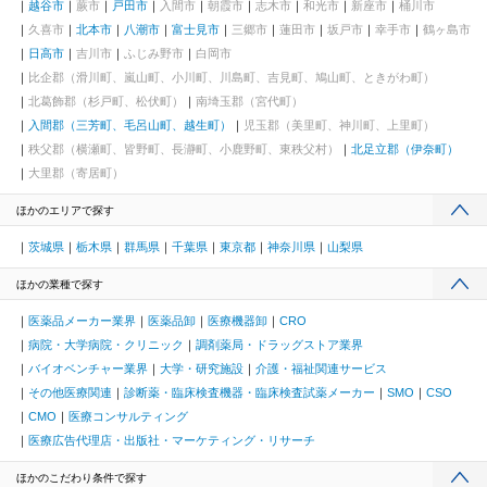
越谷市
蕨市
戸田市
入間市
朝霞市
志木市
和光市
新座市
桶川市
久喜市
北本市
八潮市
富士見市
三郷市
蓮田市
坂戸市
幸手市
鶴ヶ島市
日高市
吉川市
ふじみ野市
白岡市
比企郡（滑川町、嵐山町、小川町、川島町、吉見町、鳩山町、ときがわ町）
北葛飾郡（杉戸町、松伏町）
南埼玉郡（宮代町）
入間郡（三芳町、毛呂山町、越生町）
児玉郡（美里町、神川町、上里町）
秩父郡（横瀬町、皆野町、長瀞町、小鹿野町、東秩父村）
北足立郡（伊奈町）
大里郡（寄居町）
ほかのエリアで探す
茨城県
栃木県
群馬県
千葉県
東京都
神奈川県
山梨県
ほかの業種で探す
医薬品メーカー業界
医薬品卸
医療機器卸
CRO
病院・大学病院・クリニック
調剤薬局・ドラッグストア業界
バイオベンチャー業界
大学・研究施設
介護・福祉関連サービス
その他医療関連
診断薬・臨床検査機器・臨床検査試薬メーカー
SMO
CSO
CMO
医療コンサルティング
医療広告代理店・出版社・マーケティング・リサーチ
ほかのこだわり条件で探す