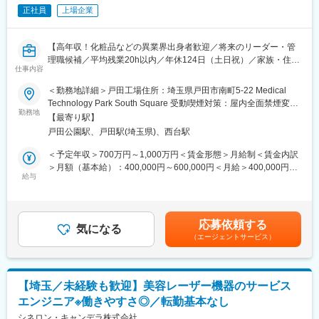
◎当社関連コース・セミナー・イベントの提案、販売代金回収
正社員
上場企業
◎情報収集（競合製品・企業、関連施設、薬機法に基づく製品情
報）
【高年収！化粧品などの異業界出身者歓迎／将来のリーダー・管
【新規と既存の割合】
理職候補／平均残業20h以内／年休124日（土日祝）／家族・住宅
仕事内容
既存：8割／新規：2割
手当など各種手当充実】
＜勤務地詳細＞戸田工場住所：埼玉県戸田市南町5-22 Medical
【1日あたりの訪問件数】
■募集背景とミッション：
Technology Park South Square 受動喫煙対策：屋内全面禁煙変更
・平均5件程度（うち2件ほどが、商談メインの訪問）
品質保証（QA）組織の拡大およびグローバル展開の加速に伴う増
勤務地
の範囲：会社の定める事業所（リモートワーク含む）
【最寄り駅】
※アポイントは、昼休みや診療後の時間が多いです。
員募集です。
戸田公園駅、戸田駅(埼玉県)、西台駅
今後の組織成長を支えるコア人材として、将来的にリーダー・管
【担当製品】
理職としてご活躍いただくことを期待しています。また、良好な
＜予定年収＞700万円～1,000万円＜賃金形態＞月給制＜賃金内訳
当社ブランドの全製品を幅広くご担当いただきます。
チーム風土を維持・発展させながら、メンバー育成や組織づくり
＞月額（基本給）：400,000円～600,000円＜月給＞400,000円～
・代表製品の1つであるストローマンインプラントは業界随一の最
を推進いただくとともに、海外展開に向けた各国要求事項の調査
給与
600,000円＜昇給有無＞有＜残業手当＞有＜給与補足＞※ご経験や
高品質の製品です。製品開発力も高く、歯科医からの信頼される
や品質保証体制の標準化にも携わっていただきます。
スキルを考慮し決定いたします。■昇給：年1回■賞与：年2回（別
製品です。
途決算賞与あり）＜モデル年収＞34歳/750万円（月給40万＋定期
・廉価なブランドである『Neodent』や、口腔内スキャナーの展
■業務内容：
賞与＋残業20時間）37歳/880万円（月給46万＋定期賞与＋残業20
応募依頼する
開にも注力しております。
マーケットシェア1~3位を獲得している高品質な製品の品質保証
気になる
時間）賃金はあくまでも目安の金額であり、選考を通じて上下す
（エージェントサービス）
業務となります。
る可能性があります。月給(月額)は固定手当を含めた表記です。
【働き方】
海外輸出を予定している製品もあり、今後の事業拡大とグローバ
・直行直帰可能（スケジュールは自身で調整可）
ル化を見据え、品質保証業務のさらなる強化が必要になりまし
・基本オフィスへの出社は無く、月1回チームでのMTGを実施し
た。
【埼玉／未経験も歓迎】美容レーザー機器のサービス
ます。
実務の推進に加えて、チーム運営やメンバー育成などを担ってい
エンジニア※働きやすさ◎／転勤基本なし
・会社命令での転勤はほぼありません。
ただくことも期待しています。
・チームマネジメント業務
シネロン・キャンデラ株式会社