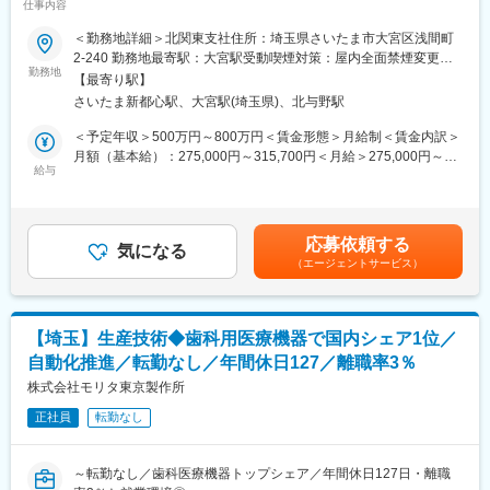
・社内各部署との修理・メンテナンスに関する調整
仕事内容
キャリアパスも用意】
＜勤務地詳細＞北関東支社住所：埼玉県さいたま市大宮区浅間町
■働き方：
■職務内容：
2-240 勤務地最寄駅：大宮駅受動喫煙対策：屋内全面禁煙変更の
コアタイムなしのフレックス勤務制を導入しており、ご自身の裁
富士フイルムの医療ITシステムを中心に、放射線・内視鏡・超音
勤務地
範囲：会社の定める事業所（リモートワーク含む）
量を持って業務を進めることが可能です。勤務地は川越サービス
【最寄り駅】
波診断装置や体外検査機器など、様々な医療機器の販売・提案を
センターとなり、CPAPや人工呼吸器などの修理・点検業務の運営
さいたま新都心駅、大宮駅(埼玉県)、北与野駅
お任せします。
管理や品質向上活動を中心に担当いただきます。現場での緊急駆
本ポジションは、アカウントセールスとして、医療機関が抱える
＜予定年収＞500万円～800万円＜賃金形態＞月給制＜賃金内訳＞
けつけ対応はなく、計画的に業務を進められる環境です。また、
課題を丁寧にヒアリングし、最適な商材・ソリューションを提案
月額（基本給）：275,000円～315,700円＜月給＞275,000円～
修理スタッフや関連部署と連携しながら、業務改善や修理品質の
します。
給与
315,700円＜昇給有無＞有＜残業手当＞有＜給与補足＞年収例：
標準化など、センター全体の運営にも携わっていただきます。
■28歳/520万円(入社3年・経験6年、手当含)：月給32万円■30
＜具体的な業務内容＞
歳/650万円(入社6年・経験10年、手当含)：月給33万円■35歳/750
■福利厚生：
◎顧客：大規模病院、中小規模のクリニック
万円(入社8年・経験11年、手当含)：月給37万円賃金はあくまでも
・PhiliFlex：健康増進のために使用できるポイント年72000ptを付
応募依頼する
※既存顧客を中心としたルートセールスが基本です。
気になる
目安の金額であり、選考を通じて上下する可能性があります。月
与（1pt=1円相当、非課税）
（エージェントサービス）
※1日5～6施設を訪問。
給(月額)は固定手当を含めた表記です。
・Care leave制度…有給に加え10日間の本人／家族の為のケア休
※病院であれば院長・事務長・各科の医師・診療放射線技師、開業
暇
医（クリニック）であれば院長や看護師長へ訪問します。
・Sick leave…業務外の傷病でも最大30日の療養が承認
・連続有給休暇…1年に1回以上5日連続の有給を推奨
【埼玉】生産技術◆歯科用医療機器で国内シェア1位／
★入社後、担当エリアを決定。エリア内の医療施設への営業活動
自動化推進／転勤なし／年間休日127／離職率3％
をお任せします。
変更の範囲：会社の定める業務
株式会社モリタ東京製作所
◎業務スタイル：
正社員
転勤なし
・顧客からの様々な問い合わせ、製品相談からデモ調整
・見積作成
・導入スケジュール調整 など
～転勤なし／歯科医療機器トップシェア／年間休日127日・離職