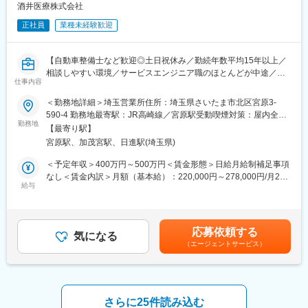
■魅力ポイント：
酒井医療株式会社
＜高度なスキルが身に付く＞
正社員
業種未経験歓迎
美容用レーザー機器は、光学、電気、機械が組み合わさった最先
端でハイテクな機器ですので、より深く専門知識を身に着けるこ
とが可能です。
【自動車整備士など歓迎◎土日祝休み／勤続年数平均15年以上／
＜社会貢献性の高さ＞
相談しやすい環境／サービスエンジニア職のほとんどが中途／研
美容医療機器は高額で、クリニックにとっては売上の要となる設
仕事内容
修体制充実で業界未経験歓迎！】
備です。そのため、医師・スタッフから「ありがとう！」とお声
＜勤務地詳細＞埼玉営業所住所：埼玉県さいたま市北区宮原3-
を頂けることも多く、大きなやりがいを感じられるお仕事です。
■企業魅力
590-4 勤務地最寄駅：JR高崎線／宮原駅受動喫煙対策：屋内全面
高齢化が進むなか、介護施設の「入浴支援」は欠かせないケアの
勤務地
禁煙
■キャリアパス：
【最寄り駅】
ひとつです。
サービスのスペシャリストとしてスキルを高めていただく他に、
宮原駅、加茂宮駅、日進駅(埼玉県)
当社の介護用入浴装置は、利用者様の安全と快適さ、介護スタッ
リーダーや管理職を目指すといったキャリアパスもございます。
フの負担軽減を支えるインフラ設備です。
＜予定年収＞400万円～500万円＜賃金形態＞日給月給制補足事項
本ポジションは、この「介護の現場に欠かせない設備」を支える
なし＜賃金内訳＞月額（基本給）：220,000円～278,000円/月20
【シネロン・キャンデラについて】
役割。社会貢献性の高い仕事です。
給与
日間勤務想定固定残業手当/月：34,100円～43,100円（固定残業時
医療・美容向けレーザー機器を中心に扱う米国「Candela
間20時間0分/月）超過した時間外労働の残業手当は追加支給＜想
Corporation」の日本法人です。脱毛レーザー、皮膚科・美容外科
■業務内容
定月額＞254,100円～321,100円（一律手当を含む）＜昇給有無＞
向けの治療用レーザー、紫外線治療器など、美容医療分野で世界
病院や介護施設を訪問し、同社製品である介護用特殊入浴装置の
有＜残業手当＞有＜給与補足＞※上記年収は固定残業代を含みま
的に有名な機器を取り扱っています。世界100ヵ国以上で事業展
応募依頼する
設置、修理、保守点検を担当します。
気になる
す。※ご経験・スキルに応じ規定により決定いたします。■昇給：
開をし、日本国内でも大手クリニック等で幅広く導入されていま
（エージェントサービス）
利用者様や現場スタッフと直接関わり、安全で快適な入浴環境を
年1回■賞与：年2回賃金はあくまでも目安の金額であり、選考を
す。
提供する重要な役割です。場合によっては、同社製品以外のメン
通じて上下する可能性があります。月給(月額)は固定手当を含めた
テナンスや販売活動を行うこともあります。
表記です。
変更の範囲：会社の定める業務
【業務詳細】
さらに25件読み込む