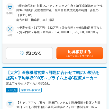
向上や業務改善にも携われるポジションです！
■当社の特徴：
＜勤務地詳細＞川越DC・さいたま支店住所：埼玉県川越市大字鴨
★人工呼吸器やCPAPなど、人々の生活と医療を支える製品を扱う
当社の研究開発は、基本方針である「クリーン・ヘルス・セーフ
田3453番地1 受動喫煙対策：屋内全面禁煙変更の範囲：会社の定
社会貢献性の高い仕事です！
勤務地
ティ」の追求に対し、自由で独創的な技術開発とその多面的応用
める事業所（リモートワーク含む）
【最寄り駅】
を目指して活動しています。業界トップクラスのシェアを持つ防
南古谷駅、指扇駅、本川越駅
■求人概要：
じんマスクのみならず、環境関連事業では、近年「KOACH」を中
フィリップスのSRC（Sleep & Respiratory Care）事業部は、睡
心としたクリーン事業を立上げ、オープン空間にクリーンゾーン
＜予定年収＞517万円～632万円＜賃金形態＞年俸制補足事項なし
眠時無呼吸症候群や呼吸器疾患に対する在宅医療ソリューション
を形成することができる商品群により、クリーンビジネスへの本
＜賃金内訳＞年額（基本給）：4,500,000円～5,500,000円固定残
を提供するグローバルリーダーです。CPAP（持続陽圧呼吸療法装
給与
格的参入を進めています。かねてより標榜してきた「クリーン、
業手当/月：70,000円～96,000円（固定残業時間30時間0分/月）超
置）や人工呼吸器をはじめとする製品を通じて、患者さんのQOL
ヘルス、セーフティ」それぞれの事業を一本立ちさせることで、
過した時間外労働の残業手当は追加支給＜月額＞445,000円～
向上と医療現場の負担軽減に貢献しています。
安定感があり、力強く成長して行く企業を目指し、全社一丸とな
554,333円（12分割）（一律手当を含む）＜昇給有無＞有＜残業
本ポジションでは、川越サービスセンターにおいて、医療機器の
って取り組んでいます。
手当＞有＜給与補足＞■昇給：年1回■賞与：基本年俸の15％を毎
応募依頼する
修理・点検業務の運営管理を担当いただきます。修理品質の維持
気になる
年3月に賞与として支給（会社業績、部門業績、個人評価によって
（エージェントサービス）
向上や業務改善、修理スタッフの支援を通じて、全国のお客様へ
変動する可能性があります。）※上記年収範囲は目安でございます
安定したサービス提供を実現する重要な役割を担っていただきま
ので、ご経験や選考の過程で上下することがございます※年度途中
す。
変更の範囲：会社の定める業務
入社者は対象期間中、日割計算あり賃金はあくまでも目安の金額
であり、選考を通じて上下する可能性があります。月給(月額)は固
【大宮】医療機器営業＜課題に合わせて幅広い製品を
■業務内容：
定手当を含めた表記です。
提案＞平均年収900万～プライム上場G医療メーカー
・修理業務のマニュアル、修理手順の翻訳、保守管理規定等の作
成
富士フイルムメディカル株式会社
・各修理センターでの修理業務の運営維持・品質の標準化
正社員
業種未経験歓迎
・USのカウンターパートとの調整や、国内で発生している問題の
エスカレーション
・修理・メンテナンスパーツの使用フォーキャストを作成・発注
【キャリアアップ叶う！医療ITシステムや医療機器を提案／年間
・各種測定器の校正等の管理
休日125日／専門知識不要◎入社後のフォロー体制充実！幅広い