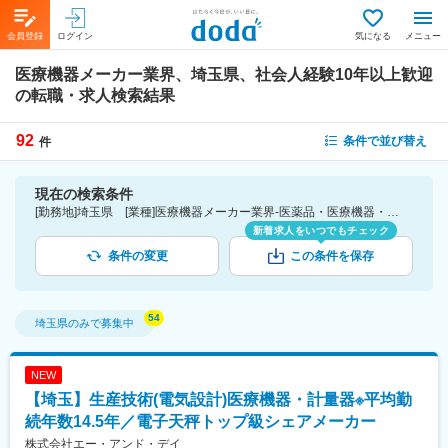
会員登録
ログイン
気になる
メニュー
医療機器メーカー業界、埼玉県、社会人経験10年以上歓迎
の転職・求人検索結果
92
条件で並び替え
件
現在の検索条件
[勤務地]埼玉県 [業種]医療機器メーカー業界-医薬品・医療機器・ライフサイエンス・医療系サービス [詳細条件](募集・採用情報)社会人経験10年以上歓迎
新着求人をいつでもチェック
条件の変更
この条件を保存
埼玉県
のみで募集中
NEW
【埼玉】生産技術(電気設計)医療機器・計量器※平均勤
続年数14.5年／電子天秤トップ級シェアメーカー
株式会社エー・アンド・デイ