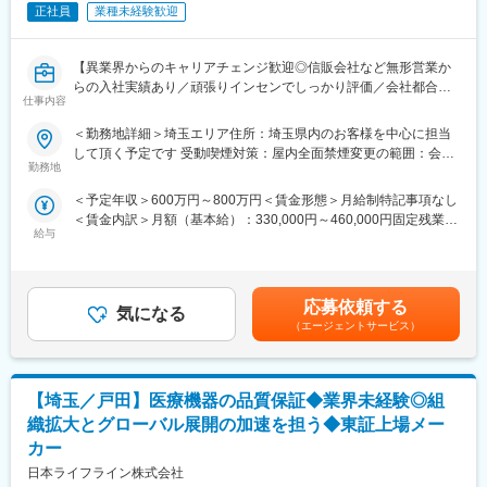
正社員
業種未経験歓迎
事が可能です。
■活躍されている方：
職歴問わず幅広いキャリアの方が勤務しております（接客、営
【異業界からのキャリアチェンジ歓迎◎信販会社など無形営業か
業、技術職、販売、アパレル、飲食店員、等）
らの入社実績あり／頑張りインセンでしっかり評価／会社都合で
【同社について】
仕事内容
の転勤なし】
同社は医療介護用ベッド国内No1シェアを有するパラマウントベ
ッドHDの中核子会社です。介護用ベッド、医療用のベッド市場で
＜勤務地詳細＞埼玉エリア住所：埼玉県内のお客様を中心に担当
＜業界トップクラスブランドを武器に提案できる営業職＞
国内において約7割の業界TOPシェアを誇り海外でも高いシェアを
して頂く予定です 受動喫煙対策：屋内全面禁煙変更の範囲：会社
自費診療を行う歯科医院では高い認知度を誇り、多くの院長先生
勤務地
獲得しています。
の定める事業所
が当社製品をご存知です。
＜予定年収＞600万円～800万円＜賃金形態＞月給制特記事項なし
「まず話を聞いてもらうことに苦労しない」「商品力に自信を持
変更の範囲：会社の定める業務
＜賃金内訳＞月額（基本給）：330,000円～460,000円固定残業手
って提案できる」そんな環境で営業活動に取り組めます。
給与
当/月：75,000円～107,000円（固定残業時間30時間0分/月）超過
した時間外労働の残業手当は追加支給＜月給＞405,000円～
■職務内容：
567,000円（一律手当を含む）＜昇給有無＞有＜残業手当＞有＜
歯科医院・歯科技工所に対して、インプラント製品や関連商材の
給与補足＞※過去のご経験・スキルにより検討します。管理職の場
提案営業を行います。
応募依頼する
気になる
合は、残業手当の支給対象外となります賃金はあくまでも目安の
（エージェントサービス）
金額であり、選考を通じて上下する可能性があります。月給(月額)
＜具体的な業務内容＞
は固定手当を含めた表記です。
【訪問先】
歯科医院・歯科技工所
【埼玉／戸田】医療機器の品質保証◆業界未経験◎組
※当社は、代理店への営業はありません。
織拡大とグローバル展開の加速を担う◆東証上場メー
◎営業活動（既存顧客への販売および新規開拓）
カー
◎製品情報提供（新商品のプロモーション、学術情報・使用方法
日本ライフライン株式会社
の案内）