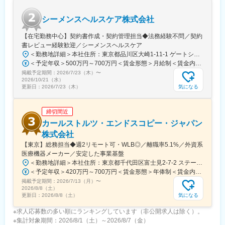
す。
シーメンスヘルスケア株式会社
■働き方
・土日祝休みでプライベート充実
【在宅勤務中心】契約書作成・契約管理担当◆法務経験不問／契約
・残業は月平均20時間以内
書レビュー経験歓迎／シーメンスヘルスケア
・夜勤なし、緊急呼び出しも少なめ
＜勤務地詳細＞本社住所：東京都品川区大崎1-11-1 ゲートシティ大崎ウエストタワー勤務地最寄駅：JR線／大崎駅受動喫煙対策：屋内全面禁煙変更の範囲：会社の定める事業所（リモートワーク含む）
・直行直帰OKで効率的な働き方が可能
＜予定年収＞500万円～700万円＜賃金形態＞月給制＜賃金内訳＞月額（基本給）：250,000円～500,000円＜月給＞250,000円～500,000円＜昇給有無＞有＜残業手当＞有＜給与補足＞※給与詳細は経験・能力・前職給与等を踏まえて決定致します。■昇給：年1回（10月）■賞与：年2回（6月・12月）賃金はあくまでも目安の金額であり、選考を通じて上下する可能性があります。月給(月額)は固定手当を含めた表記です。
掲載予定期間：
■キャリアパス
2026/7/23（木）
〜
2026/10/21（水）
サービスエンジニアとして専門性を高めるプロフェッショナル
気になる
更新日：
2026/7/23（木）
職、またはマネジメント職へのステップアップが可能。希望に応
じて管理部門への異動も選択できます。
締切間近
カールストルツ・エンドスコピー・ジャパン
株式会社
【東京】総務担当◆週2リモート可・WLB◎／離職率5.1%／外資系
医療機器メーカー／安定した事業基盤
＜勤務地詳細＞本社住所：東京都千代田区富士見2-7-2 ステージビルディング8F勤務地最寄駅：JR総武線／飯田橋駅受動喫煙対策：屋内全面禁煙変更の範囲：会社の定める事業所（リモートワーク含む）
＜予定年収＞420万円～700万円＜賃金形態＞年俸制＜賃金内訳＞年額（基本給）：3,319,800円～5,440,000円固定残業手当/月：73,350円～130,000円（固定残業時間30時間0分/月）超過した時間外労働の残業手当は追加支給＜月額＞350,000円～583,333円（12分割）（一律手当を含む）＜昇給有無＞有＜残業手当＞有＜給与補足＞※経験・能力・前職での給与を考慮し､当社規定により決定します。■パフォーマンスボーナス（個人実績連動／年1回■昇給：有（人事評価・会社業績に基づく）賃金はあくまでも目安の金額であり、選考を通じて上下する可能性があります。月給(月額)は固定手当を含めた表記です。
掲載予定期間：
2026/7/13（月）
〜
2026/8/8（土）
気になる
更新日：
2026/8/8（土）
※求人応募数の多い順にランキングしています（非公開求人は除く）。
※集計対象期間：2026/8/1（土）～2026/8/7（金）