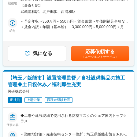
大学病院などで採用されている大型システム機器・手術支援ロボ
・医療現場を支える社会貢献性の高い仕事
勤務地
の範囲：会社の定める事業所
ット機器の研修を受けて頂き認定試験合格後、同機器の据え付け
【最寄り駅】
医療機器の製造・組立・保守を通じて、患者様の生活や医療現場
業務実施頂きます。
武蔵浦和駅、北戸田駅、西浦和駅
を支えるやりがいの大きなポジションです。社会に役立つ製品づ
また、繁忙期は3月と9月です。
くりに携わることができます。
＜予定年収＞350万円～550万円＜賃金形態＞年俸制補足事項なし
・製造から保守・品質改善まで幅広いスキルが身につく
＜賃金内訳＞年額（基本給）：3,300,000円～5,000,000円＜月額
■研修：
組立・製造だけでなく、修理対応、品質確認、製造工程改善、新
給与
＞235,714円～357,142円（14分割）＜昇給有無＞有＜残業手当＞
シスメックスと同じ研修に参加しながらスキルを身につける機会
製品の技術評価など幅広い業務に携われるため、技術者として総
有＜給与補足＞・6月・12月に賞与として各1か月分相当を支給・
があります。臨床基礎知識、各検体検査装置の技術的知識（流体
合的なスキルアップが可能です。
決算賞与あり（業績による）・残業手当別途支給賃金はあくまで
／電気／機械／光学等）を習得いただけるよう技術習得を含めた
・働きやすい環境で長期的なキャリア形成が可能
も目安の金額であり、選考を通じて上下する可能性があります。
教育制度があります。
応募依頼する
月平均残業5時間程度、完全週休2日制（土日祝）とワークライフ
気になる
月給(月額)は固定手当を含めた表記です。
（エージェントサービス）
バランスを重視できる環境です。また、少数精鋭の組織のため、
変更の範囲：会社の定める業務
一人ひとりが裁量を持って活躍できます。
■採用背景：
【埼玉／飯能市】設置管理監督／自社設備製品の施工
日本ルフト株式会社では、医療現場で使用される医療機器の製
管理◆土日祝休み／福利厚生充実
造・保守を担うメンバーを募集しています。患者様のQOL向上を
支える製品に携わり、製造から保守、品質改善まで幅広い経験を
興研株式会社
積むことができます。
正社員
上場企業
職種未経験歓迎
■業務内容：
医療機器の製造・組立・保守業務を担当していただきます。
◆工場や建設現場で使用される防塵マスクのシェア国内トップク
【具体的には】
ラス
・医療機器の組立・製造作業
仕事内容
◆自社製品である、オープンクリーンシステム「KOACH（コー
・製品の検査および品質確認
チ）」は2015年「第6回ものづくり日本大賞」内閣総理大臣賞を
＜勤務地詳細＞先進技術センター住所：埼玉県飯能市茜台3-10-1
・定期メンテナンス・修理対応