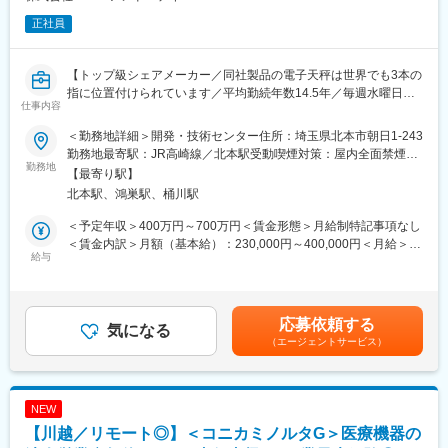
正社員
【トップ級シェアメーカー／同社製品の電子天秤は世界でも3本の
指に位置付けられています／平均勤続年数14.5年／毎週水曜日、
仕事内容
金曜日はノー残業デー／車通勤可能／独身寮あり】
＜勤務地詳細＞開発・技術センター住所：埼玉県北本市朝日1-243
■職務概要：
勤務地最寄駅：JR高崎線／北本駅受動喫煙対策：屋内全面禁煙変
当社は産業用計測機器、計量器、血圧計など計測機器を開発、製
勤務地
更の範囲：会社の定める事業所
【最寄り駅】
造、販売しております。本ポジションでは医療機器、計量器の生
北本駅、鴻巣駅、桶川駅
産技術業務をお任せいたします。
＜予定年収＞400万円～700万円＜賃金形態＞月給制特記事項なし
【業務内容】
＜賃金内訳＞月額（基本給）：230,000円～400,000円＜月給＞
・設備設計製作業務
給与
230,000円～400,000円＜昇給有無＞有＜残業手当＞有＜給与補足
国内外の生産拠点で使用する生産設備・治工具について、法令・
＞■昇給：年1回 ■賞与：年2回(6・12月)賃金はあくまでも目安
規格・生産性・品質・安全を考慮し、自動化や品質安定を目的と
の金額であり、選考を通じて上下する可能性があります。月給(月
した設備の企画設計、製作、立上げまでの一連の業務を担当しま
額)は固定手当を含めた表記です。
応募依頼する
す。
気になる
（エージェントサービス）
・製品移管業務
国内外の生産拠点における新製品および既存製品の生産工程の構
築・作業方法の標準化、生産性改善、生産指導を行います。
NEW
【川越／リモート◎】＜コニカミノルタG＞医療機器の
■就業環境：