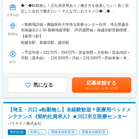
委託先等の関連部門と連携し、ビジネス拡大に繋がる以下の業務
◆◇◆転勤無し！正社員登用あり／働き方を改善したい！長く安
を担当いただきます。
定した会社で働きたい！そんな方におススメ◎◆◇◆
・顧客への新製品導入に向けた戦略立案
仕事内容
・顧客対応およびビジネス交渉の推進
【業務内容】
＜勤務地詳細＞獨協医科大学埼玉医療センター住所：埼玉県越谷
・ビジネス拡大に向けた事業・製品戦略の構築、および遂行管理
（1）：ベッド・病室備品・医療機器・TV床頭台・ベッドパンウ
市南越谷2-1-50 勤務地最寄駅：JR武蔵野線／南越谷駅受動喫煙対
ォシャー等のレンタル品のメンテナンスと管理
勤務地
策：敷地内全面禁煙変更の範囲：会社の定める事業所
◆仕事の魅力
【最寄り駅】
（2）：退院時のベッド周り清掃や入院アメニティセットの貸出業
当社祖業で長い歴史を持つイメージングソリューション事業は、
南越谷駅、新越谷駅、越谷駅
務を行うパートスタッフ業務支援
映像業界をリードしてきた高い技術力を背景に、様々なアイデア
（3）：車いすの点検・修理
＜予定年収＞322万円～359万円＜賃金形態＞月給制＜賃金内訳＞
を形にし、実績を残してきました。「従来にない価値やサービス
（4）：マットレス・リフトの貸出、配達、回収
月額（基本給）：226,500円＜月給＞226,500円＜昇給有無＞有＜
を生み出す」「社会や業界に変革を起こす」といったメーカーの
（5）：（1）～（4）に関する事務作業
給与
残業手当＞有＜給与補足＞■上記の上限年収は残業15時間/月をし
ダイナミズムを、臨場感を持って体感することができます。開発
（6）：慣れてきたら、病院への当社サービスのご紹介、及び病院
た場合の残業代を含む金額となっております。■賞与：年2回（6
等技術陣/事業企画などが一体となって日々の業務を推進する環境
のニーズと課題解決に向けた活動
月・12月）※平均2.25ヶ月／年（過去実績）賃金はあくまでも目
が整っており、全体を俯瞰したビジネス総合力を養うことが可能
安の金額であり、選考を通じて上下する可能性があります。月給
です。また、事業環境が非常に良い状況であり、新しいことにチ
応募依頼する
【求人の魅力】
気になる
(月額)は固定手当を含めた表記です。
ャレンジする自由度が高く、自主性を活かしながら創造的な仕事
（エージェントサービス）
■フォロー体制：
に取り組むことが可能です。
未経験者へのフォローは充実しており3ヵ月程度のOJT研修を用意
しておりますのでご安心ください。
■扱う製品について：
【埼玉・川口 ※転勤無し】未経験歓迎＊医療用ベッドメ
同社は医療用介護ベッド業界の最大手(シェアNo1)であるパラマウ
ンテナンス《契約社員求人》★川口市立医療センター
ントHDの中核企業となります。加えて、業務で扱う製品は機械は
パラマウント製品が主となり、業界最高峰の製品や技術に触れる
パラテクノ株式会社
事が可能です。
契約社員
転勤なし
職種未経験歓迎
業種未経験歓迎