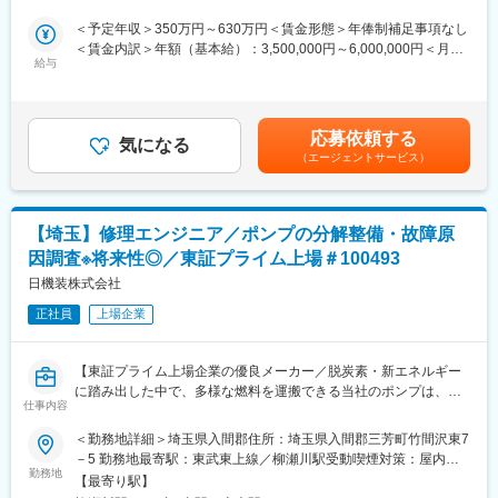
きるため、医療機器エンジニアとして市場価値を高められる環境
ていることで営業の棲み分けをしています。
です。
＜予定年収＞350万円～630万円＜賃金形態＞年俸制補足事項なし
・働きやすさ良好によるプライベートとの両立も可能
＜賃金内訳＞年額（基本給）：3,500,000円～6,000,000円＜月額
■組織構成
残業月平均5時間程度／土日祝休み／17:30終業
給与
＞250,000円～428,571円（14分割）＜昇給有無＞有＜残業手当＞
新潟を管轄する組織に入っていただきます。
・社会貢献性の実現
有＜給与補足＞予定年収は残業、賞与込み・残業手当別途支給※年
現在、営業職はユニット長1名とメンバー3名が在籍しておりま
修理・改善した医療機器が、患者様の在宅療養や医療現場を支え
俸額を14分割し月給として支給※6月・12月に同額を賞与として支
す。
ます。人の命や生活を支える製品に携われる、やりがいの大きな
給※別途決算賞与あり（業績による）賃金はあくまでも目安の金額
応募依頼する
仕事です。
気になる
であり、選考を通じて上下する可能性があります。月給(月額)は固
■研修：
（エージェントサービス）
定手当を含めた表記です。
製品知識については、入社後、当社での研修や親会社のシスメッ
■採用背景：
クスの研修にも参加しながらスキルを身に着けていただきます。
酸素濃縮装置や呼吸器関連機器など、在宅医療・医療現場で使用
（研修については神戸本社にて2週間程度実施後、配属先でのOJT
される医療機器の開発・改良・修理を担う技術職を募集します。
を予定しております。）
【埼玉】修理エンジニア／ポンプの分解整備・故障原
当社は自社開発製品に加え、海外メーカーの先進医療機器も取り
因調査※将来性◎／東証プライム上場＃100493
扱っています。設計・製造・修理・品質改善まで幅広い業務に携
変更の範囲：会社の定める業務
わることができるため、技術者として専門性を高めながら社会に
日機装株式会社
貢献できる環境です。
正社員
上場企業
■業務内容：
医療機器の品質維持・製品改良・修理対応を通じて、医療現場や
【東証プライム上場企業の優良メーカー／脱炭素・新エネルギー
在宅医療を支える技術業務を担当していただきます。
に踏み出した中で、多様な燃料を運搬できる当社のポンプは、時
・医療機器の設計・開発・製造・修理
仕事内容
代に沿ったアプローチができるため、ニーズ拡大しており、将来
・故障診断、保守点検、品質改善
性抜群です】
＜勤務地詳細＞埼玉県入間郡住所：埼玉県入間郡三芳町竹間沢東7
・新製品導入時の技術評価・検証
－5 勤務地最寄駅：東武東上線／柳瀬川駅受動喫煙対策：屋内全
・営業部門や医療機関からの技術的問い合わせ対応
■業務概要：
勤務地
面禁煙変更の範囲：会社の定める事業所
・海外メーカーとの技術情報確認・連携
【最寄り駅】
当社インダストリアル事業本部にて、自社製ポンプの修理・整備