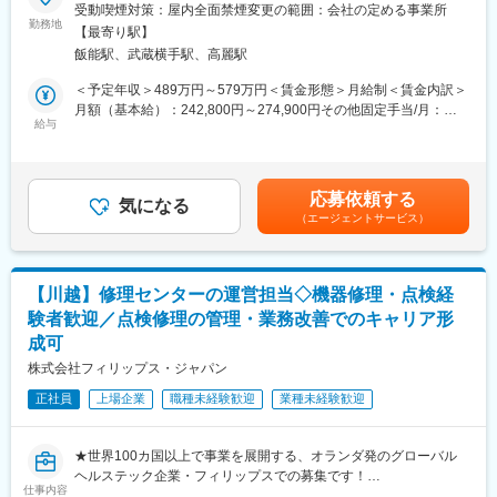
受賞
受動喫煙対策：屋内全面禁煙変更の範囲：会社の定める事業所
・製造工程の改善活動
◆土日祝休み／年休120日／福利厚生充実
勤務地
・作業標準書の整備
【最寄り駅】
・部品・資材・在庫管理
飯能駅、武蔵横手駅、高麗駅
■業務内容：
・営業部門や技術部門との連携
研究室や半導体、電子機器、化学、工場等の施設内にてクリーン
＜予定年収＞489万円～579万円＜賃金形態＞月給制＜賃金内訳＞
・新製品導入時の技術評価や検証業務
環境生成装置の設置管理（施工に関する計画や進行、安全・品質
月額（基本給）：242,800円～274,900円その他固定手当/月：
管理）をご担当いただきます。
給与
25,000円～50,000円＜月給＞267,800円～324,900円＜昇給有無
■ポジションの魅力：
＞有＜残業手当＞有＜給与補足＞■賞与実績：年3回（過去実績：
・医療現場を支える社会貢献度の高い仕事
■具体的な業務内容：
基本給6.0ヵ月分）賃金はあくまでも目安の金額であり、選考を通
・製造・保守・品質改善まで幅広いスキルが身につく
・施工に関する計画の立案
じて上下する可能性があります。月給(月額)は固定手当を含めた表
・少数精鋭の組織で裁量を持って活躍できる
応募依頼する
・設置作業の進行管理
気になる
記です。
・残業月平均5時間程度でワークライフバランスも良好
（エージェントサービス）
・安全管理
・品質管理
■組織構成：合計15名
・設置後の確認作業
代表取締役：1名、取締役：1名、医療機器部門：9名、管理部
・クリーン生成装置「KOACH（コーチ）」の担当
門：1名、パート社員：3名
【川越】修理センターの運営担当◇機器修理・点検経
経験やスキルに応じて先輩社員が丁寧にフォローするため、業界
験者歓迎／点検修理の管理・業務改善でのキャリア形
■業務の特徴：
知識は入社後に習得可能です。
成可
・設置作業は非常に簡便で、1週間程度（大きな規模になると2週
間程度の場合あり）の短期で納品が可能です。
株式会社フィリップス・ジャパン
変更の範囲：会社の定める業務
・クリーン生成装置「KOACH（コーチ）」をご担当いただきま
正社員
上場企業
職種未経験歓迎
業種未経験歓迎
す。世界最高クラスの高い清浄度が形成できる一方で、短期間設
置で設置できる革新的なクリーンシステムです。導入ユーザーは
国内だけで延べ1600を超え、JAXA、産業技術総合研究所、理化
★世界100カ国以上で事業を展開する、オランダ発のグローバル
学研究所、東京大学等の有名研究機関をはじめ、多くの国内有名
ヘルステック企業・フィリップスでの募集です！
メーカーでも採用実績があります。
仕事内容
★自動車整備士やサービスエンジニア経験を活かし、修理品質の