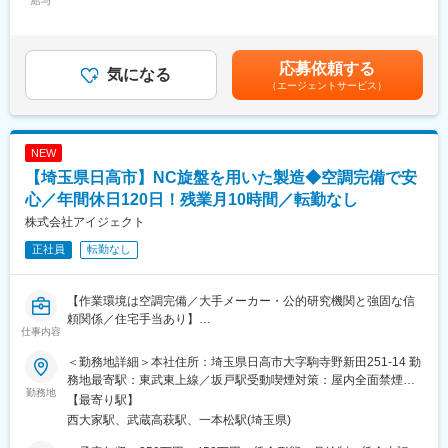
給与
232,000円～400,000円＜昇給有無＞有＜残業手当＞有＜給与補足
サービスエンジニアとして、当社製品の設置やメンテナンス・品
＞※給与は経験・年齢・能力を考慮し、同社規定により決定しま
質保証等の業務を行います。具体的な業務内容は下記になりま
す。■昇給：年1回 ■賞与：年2回（6月、12月）※過去実績6.2ヶ
す。
月賃金はあくまでも目安の金額であり、選考を通じて上下する可
応募依頼する
・製品の設置
気になる
能性があります。月給(月額)は固定手当を含めた表記です。
（エージェントサービス）
・使用説明
・製品の保守、修理、検査業務
・技術サポート業務
社用車またはレンタカーを利用しながら、訪問を行います。夜間
NEW
対応や土日対応もほとんどないため、メリハリをつけて働くこと
【埼玉県日高市】NC旋盤を用いた製造◆空調完備で安
が可能です。
※日帰りから1週間程度の出張がございます。
心／年間休日120日！残業月10時間／転勤なし
株式会社アイジェクト
■担当製品について：
正社員
転勤なし
計量計測機器/試験機を想定しております。
■研修体制：
【作業環境は空調完備／大手メーカー・公的研究機関と強固な信
入社後半年から1年間をかけて、現場でのOJT研修を通しながら業
頼関係／住宅手当あり】
務を習得して頂きます。座学研修もございますので、製品に関す
仕事内容
銅・アルミの精密加工メーカーである当社では、航空宇宙や医療
る知識がなくてもキャッチアップいただける環境を整えておりま
分野の研究開発に必要な精密部品を、受託開発しています。オー
す。
＜勤務地詳細＞本社住所：埼玉県日高市大字駒寺野新田251-14 勤
ダーメイドされた部品をNC旋盤を用いて製造いただきます。
務地最寄駅：東武東上線／坂戸駅受動喫煙対策：屋内全面禁煙変
勤務地
■就業環境：
更の範囲：会社の定める事業所
【最寄り駅】
■業務概要：
同社の就業環境はとてもよくワークライフバランスが保てる環境
西大家駅、武蔵高萩駅、一本松駅(埼玉県)
・対話形式でのプログラミング
です。本ポジションは夜勤も無く、土日出勤も年3日程度、突発出
・NC旋盤のオペレーション