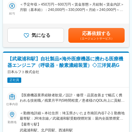
病院・クリニックを中心に販売しております。
＜予定年収＞450万円～600万円＜賃金形態＞月給制＜賃金内訳＞
す。
～具体的には～
月額（基本給）：240,000円～330,000円＜月給＞240,000円～
血液･尿･凝固･免疫等の検体検査装置といったシスメックス製品を
給与
330,000円＜昇給有無＞有＜残業手当＞有＜給与補足＞※経験やス
■教育制度：
代理店向けにルート営業。中小病院やクリニック、動物病院がメ
キルを考慮の上、当社規定により決定いたします。賃金はあくま
入社後はOJT期間を設け、先輩社員のもとで実際の業務を行いな
インクライアント。他社からのリプレイスをミッションとし、そ
でも目安の金額であり、選考を通じて上下する可能性がありま
がら仕事の流れを覚えていただきます。
のために代理店と密にコミュニケーションを取り、協働しなが
す。月給(月額)は固定手当を含めた表記です。
応募依頼する
ら、リプレイス情報や病院情報を得て、クライアントを紹介して
気になる
■当社の特徴：
（エージェントサービス）
もらう流れになります。
・当社は大手医療機器メーカーや理化学研究所、国立の研究所等
に向けて理化学機器、医療関連装置、インフラ設備等の部品の設
■担当エリア：埼玉エリアをご担当いただきます。
計・開発製造を行う会社です。銅やアルミの精密切削加工を得意
としています。設計・加工・組立まで一貫対応できる体制も整え
【武蔵浦和駅】自社製品×海外医療機器に携わる医療機
■業務の特徴：
ています。
器エンジニア（呼吸器・酸素濃縮装置）◇三洋貿易G
・製品力も高く、品質の高さをPRして顧客に貢献する事ができま
・ロケットエンジンの試験部品、航空エンジンの試験部品、加速
す。
日本ルフト株式会社
器ラインの試験装置部品、極低温装置、無酸素銅製クライオスタ
・シスメックスの営業担当や技術者など多くの関係各者と連携し
ット用シールド部品など様々な部品の小ロット製作に実績があり
正社員
ながら情報収集が必要です。クライアントは院長といった経営層
ます。
になるため、細やかなフォロー、論理的な対話と難易度の高い営
・休日や労働時間が安定していますのでこれからご結婚を考えて
業となりますが、「関係構築力や推進力、折衝力」などの多くの
いる方や
【医療機器業界経験者歓迎／設計・修理・品質改善まで幅広く携
力を身につけることができます。
お子様が小さく、子育てにも積極的に関わるなど、ご家庭との両
われる技術職／残業月平均5時間程度／患者様のQOL向上に貢献す
仕事内容
立も実現できます。
る医療機器メーカー／三洋貿易グループ会社】
■1日の業務イメージ：
＜勤務地詳細＞本社住所：埼玉県さいたま市南区内谷7-2-1 勤務地
朝、夕は代理店に訪問、午後に主に施設へ訪問し、ご自宅を拠点
変更の範囲：会社の定める業務
■求人ポイント：
最寄駅：JR埼京線／武蔵浦和駅受動喫煙対策：屋内全面禁煙変更
に直行直帰。週の一日程度は内勤をし、事務手処理を進めます。
・設計・製造・修理・品質改善まで一貫して携われる
勤務地
の範囲：会社の定める事業所
立ち合いはなし、緊急の呼び出しなどはほぼありません。
【最寄り駅】
一部分の工程だけではなく、設計から品質改善まで幅広く経験で
なお、シスメックスの営業担当は大手病院向けの販売体制をとっ
武蔵浦和駅、北戸田駅、西浦和駅