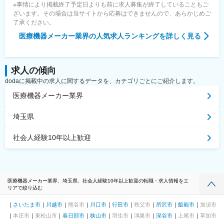
※事情により掲載終了予定日よりも前に求人募集が終了していることもご
ざいます。その場合は当サイトから応募はできませんので、あらかじめご
了承ください。
医療機器メーカー業界
の人気求人ランキングを詳しく見る
求人の傾向
dodaに掲載中の求人に関するデータを、カテゴリごとにご紹介します。
医療機器メーカー業界
埼玉県
社会人経験10年以上歓迎
医療機器メーカー業界、埼玉県、社会人経験10年以上歓迎の転職・求人情報をエ
リアで絞り込む
さいたま市
川越市
熊谷市
川口市
行田市
秩父市
所沢市
飯能市
加須市
本庄市
東松山市
春日部市
狭山市
羽生市
鴻巣市
深谷市
上尾市
草加市