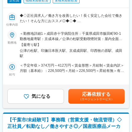
正社員
職種未経験歓迎
業種未経験歓迎
・年休123日、土日祝休み
り、対価での評価も行っています。独り立ちまでは数値目標はつ
・家族手当や住宅手当、借り上げ社宅、退職金制度など福利厚生
きません。
充実！ご家庭との両立をしたい方にお勧めです。
◆◇正社員求人／働き方を改善したい！長く安定した会社で働き
変更の範囲：会社の定める業務
たい！そんな方におススメ◎◆◇◆
【評価制度】
仕事内容
「定量面（数値目標）」と「定性面（プロセス評価）」で評価さ
【はじめに】
＜勤務地詳細1＞成田赤十字病院住所：千葉県成田市飯田町90-1
れます。上長とのミーティングで目標を決める為、モチベーショ
当ポジションはサービスエンジニアと言われる、機械のメンテナ
勤務地最寄駅：京成本線／公津の杜駅受動喫煙対策：屋内全面禁
ンを保ちながらお仕事に励んでいただくことが可能です。
ンスを行う技術職となります。メンテナンススキルの市場価値は
勤務地
煙＜勤務地詳細2＞日本医科大学千葉北総病院住所：千葉県印西市
【最寄り駅】
上昇の一途を辿っており、同社で得られるスキルも例外ではあり
鎌苅1715 勤務地最寄駅：北総鉄道線／印旛日本医大駅受動喫煙対
【当社について】
公津の杜駅、印旛日本医大駅、京成成田駅、印西牧の原駅、成田
ません。完全未経験から市場価値を高める事ができる貴重な求人
策：屋内全面禁煙変更の範囲：会社の定める事業所
1881年創業の歴史ある医療機器メーカーです。福祉施設や病院に
駅
となります。
おける入浴装置においてはトップクラスシェアを誇っています。
＜予定年収＞374万円～412万円＜賃金形態＞月給制＜賃金内訳＞
主力である「介護浴槽事業」や「リハビリテーション事業」をは
【業務概要】
月額（基本給）：226,500円＜月給＞226,500円＜昇給有無＞有＜
じめ、「ウェルビーイング支援事業」など、幅広い事業で確固た
パラマウントベッド社製品を中心とした医療用ベッドのメンテナ
給与
残業手当＞有＜給与補足＞■上記の上限年収は残業15時間/月をし
る地位を築き上げてきました。また、近年ではメジャーリーガー
ンス作業、ベッドの使用方法説明や製品紹介等をお任せ致しま
た場合の残業代を含む金額となっております。■賞与：年2回（6
や陸上選手など、トップアスリートのサポートにも大きく貢献し
す。
月・12月）※平均4.55ヶ月／年の支給賃金はあくまでも目安の金
ており、今後も需要拡大を見込んでおります。
【業務内容】
額であり、選考を通じて上下する可能性があります。月給(月額)は
今後も医療・福祉・保健の分野において、健康を願う人・支える
応募依頼する
・ベッド、点滴スタンド、ストレッチャー、車いす等の修理、点
気になる
固定手当を含めた表記です。
人、双方の信頼に応え価値ある製品とサービスを提供し、いきい
（エージェントサービス）
検及び事務作業
きとした豊かな会社作りに貢献します。
・パートスタッフの勤怠管理、業務教育指導
・退院時ベッド清掃およびベッドメイク業務に関わる備品手配
【社風について】
・慣れてきたら、病院への当社サービスのご紹介、及び病院のニ
当社の社員は医療に貢献しようとする意欲が高く、その志のもと
【千葉市/未経験可】事務職（営業支援・物流管理）◇
ーズと課題解決に向けた活動
やりがいをもって働いています。また、落ち着いた人柄の社員が
正社員／転勤なし／働きやすさ◎／国産医療品メーカ
多いのが特徴です。