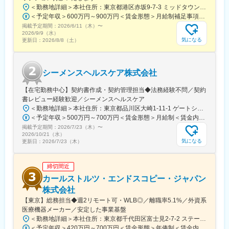
＜勤務地詳細＞本社住所：東京都港区赤坂9-7-3 ミッドタウン・ウェスト勤務地最寄駅：東京メトロ日比谷線／都営大江戸線／六本木駅受動喫煙対策：敷地内全面禁煙
て、遺伝子研究の現場に対し様々な自動化装置を事業展開。
＜予定年収＞600万円～900万円＜賃金形態＞月給制補足事項なし＜賃金内訳＞月額（基本給）：300,000円～500,000円＜月給＞300,000円～500,000円＜昇給有無＞有＜残業手当＞有賃金はあくまでも目安の金額であり、選考を通じて上下する可能性があります。月給(月額)は固定手当を含めた表記です。
■遺伝子解析の際にはサンプルから遺伝子を抽出する前処理工程が
掲載予定期間：
必要不可欠です。当社はそのプロセスを自動化できる国際特許技
2026/6/11（木）
〜
2026/9/9（水）
術「マグトレーション・テクノロジー」を取得。
気になる
更新日：
2026/8/8（土）
■独自の技術、特許を複数保有し、他社にないシステムを設計開発
が可能。
■装置全体に関わることができ、様々な知識を得ることができま
シーメンスヘルスケア株式会社
す。
【在宅勤務中心】契約書作成・契約管理担当◆法務経験不問／契約
変更の範囲：会社の定める業務
書レビュー経験歓迎／シーメンスヘルスケア
＜勤務地詳細＞本社住所：東京都品川区大崎1-11-1 ゲートシティ大崎ウエストタワー勤務地最寄駅：JR線／大崎駅受動喫煙対策：屋内全面禁煙変更の範囲：会社の定める事業所（リモートワーク含む）
＜予定年収＞500万円～700万円＜賃金形態＞月給制＜賃金内訳＞月額（基本給）：250,000円～500,000円＜月給＞250,000円～500,000円＜昇給有無＞有＜残業手当＞有＜給与補足＞※給与詳細は経験・能力・前職給与等を踏まえて決定致します。■昇給：年1回（10月）■賞与：年2回（6月・12月）賃金はあくまでも目安の金額であり、選考を通じて上下する可能性があります。月給(月額)は固定手当を含めた表記です。
掲載予定期間：
2026/7/23（木）
〜
2026/10/21（水）
気になる
更新日：
2026/7/23（木）
締切間近
カールストルツ・エンドスコピー・ジャパン
株式会社
【東京】総務担当◆週2リモート可・WLB◎／離職率5.1%／外資系
医療機器メーカー／安定した事業基盤
＜勤務地詳細＞本社住所：東京都千代田区富士見2-7-2 ステージビルディング8F勤務地最寄駅：JR総武線／飯田橋駅受動喫煙対策：屋内全面禁煙変更の範囲：会社の定める事業所（リモートワーク含む）
＜予定年収＞420万円～700万円＜賃金形態＞年俸制＜賃金内訳＞年額（基本給）：3,319,800円～5,440,000円固定残業手当/月：73,350円～130,000円（固定残業時間30時間0分/月）超過した時間外労働の残業手当は追加支給＜月額＞350,000円～583,333円（12分割）（一律手当を含む）＜昇給有無＞有＜残業手当＞有＜給与補足＞※経験・能力・前職での給与を考慮し､当社規定により決定します。■パフォーマンスボーナス（個人実績連動／年1回■昇給：有（人事評価・会社業績に基づく）賃金はあくまでも目安の金額であり、選考を通じて上下する可能性があります。月給(月額)は固定手当を含めた表記です。