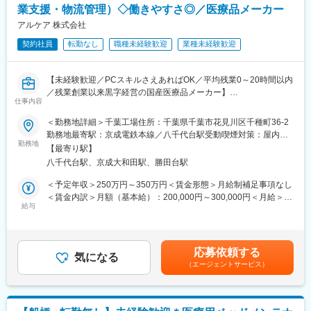
業支援・物流管理）◇働きやすさ◎／医療品メーカー
くする。
変更の範囲：会社の定める業務
・営業活動のサポート業務を実施し、全体最適を目指す。
アルケア 株式会社
契約社員
転勤なし
職種未経験歓迎
業種未経験歓迎
■組織構成：
部長1名、課長1名、メンバー4名が在籍。
※千葉工場勤務の社員は2名、ほかアルバイト社員、派遣社員が在
【未経験歓迎／PCスキルさえあればOK／平均残業0～20時間以内
籍しています。
／残業創業以来黒字経営の国産医療品メーカー】
仕事内容
◆◇◆アルケアについて◆◇◆
■主な業務内容：
＜勤務地詳細＞千葉工場住所：千葉県千葉市花見川区千種町36-2
同社は「人の役に立ちたい」「医療に貢献したい」という思いや
・サンプル入出庫管理
勤務地最寄駅：京成電鉄本線／八千代台駅受動喫煙対策：屋内全
りを持った社員が活躍しており、お互いに助け合う風土が根付い
・セールスフォースでの発送等に関わる業務（発送伝票の出力）
勤務地
面禁煙変更の範囲：無
ています。
【最寄り駅】
・展示会の物品管理および準備、発送業務
今から70年近く前、病院で骨折治療をする際には、看護師の方が
八千代台駅、京成大和田駅、勝田台駅
数時間かけて包帯に石膏を塗り込む「ギプス包帯」を作っていま
■その他業務内容：
＜予定年収＞250万円～350万円＜賃金形態＞月給制補足事項なし
した。
・臨床試用書、カタログ、販促ツールの管理
＜賃金内訳＞月額（基本給）：200,000円～300,000円＜月給＞
「看護師の方の負担を軽くしたい」、「患者さんが早く治療を受
・事業部の備品貸出
給与
200,000円～300,000円＜昇給有無＞有＜残業手当＞有＜給与補足
けられるようにしたい」という想いから、国内初の「スピードギ
・運送費の清算処理
＞※ご経験・スキルを考慮し、社内規定により決定いたします。賃
プスの開発に成功。骨折治療に大きなイノベーションをもたら
・繁忙日、繁忙時間帯の発送業務
金はあくまでも目安の金額であり、選考を通じて上下する可能性
し、現在では石膏ギプス包帯のスタンダードとなっています。こ
があります。月給(月額)は固定手当を含めた表記です。
の開発に込められた創業者や社員の志が、アルケアの全ての原点
応募依頼する
■お仕事のミッション：
気になる
です。
（エージェントサービス）
・営業ロジで生産性をアップし、サンプルの発送業務等を効率良
くする。
変更の範囲：会社の定める業務
・営業活動のサポート業務を実施し、全体最適を目指す。