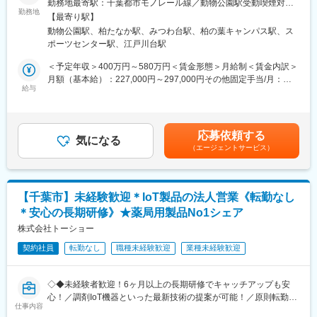
定時は9時～18時ですが、9時から院内業務を開始することができ
勤務地最寄駅：千葉都市モノレール線／動物公園駅受動喫煙対
っています
勤務地
るよう8:30に出勤し、17時半に退社するスタッフが多いです。
策：敷地内喫煙可能場所あり＜勤務地詳細2＞東関東支店 柏営業
【最寄り駅】
※8:30に荷物のピックアップなどを行い、9時に病院に到着のイメ
所住所：千葉県柏市小青田30-4 受動喫煙対策：敷地内喫煙可能場
動物公園駅、柏たなか駅、みつわ台駅、柏の葉キャンパス駅、ス
■業務内容：
ージ
所あり変更の範囲：会社の定める事業所
ポーツセンター駅、江戸川台駅
医療ガスを使用いただいている医療機関・高齢者施設等へ訪問
※直行直帰も可能
し、医療ガスや在宅医療、医療機器等の販売を行います。様々な
※社用車貸与
＜予定年収＞400万円～580万円＜賃金形態＞月給制＜賃金内訳＞
商品の中からお得意様や患者様にベス
月額（基本給）：227,000円～297,000円その他固定手当/月：
トと思われるものを紹介し、商談していただきます。
給与
■組織構成について
10,000円＜月給＞237,000円～307,000円＜昇給有無＞有＜残業手
一人一台社用車があり、直行直帰可能です。
営業組織全体で約70名です。20代・30代の割合が約53％。
当＞有賃金はあくまでも目安の金額であり、選考を通じて上下す
※営業職の多くが異業種からの転職者です。入社後の研修と現場で
る可能性があります。月給(月額)は固定手当を含めた表記です。
■キャリアパス：
のサポート体制により、着実に専門知識を身につけて活躍してい
応募依頼する
メンバー→主任→課長代理→所長代理→課長→所長→部長→支店
気になる
ます。
（エージェントサービス）
長のキャリアパスがございます多様な分野でご活躍いただき、将
来的には管理職としてのご活躍を期待します。
■研修体制について
ご入社後はOJTや研修を通して、3年を目安に独り立ち頂きます。
■当ポジションの魅力：
社内研修では、３段階に研修内容を分け、やれることや覚えるこ
【千葉市】未経験歓迎＊IoT製品の法人営業《転勤なし
医療ガスは「医薬品」に規定されるガスもあり、一人一人が「命
とを徐々に増やしていくという形をとっています。ステップが1つ
＊安心の長期研修》★薬局用製品No1シェア
に直接かかわる」重要性を心に刻み仕事に取り組んでいます。責
上がるごとに、営業能力手当を１万円付与（最大３万円）してお
任は大きいですが、医療や福祉の基盤を支える社会貢献度の高い
株式会社トーショー
り、対価での評価も行っています。独り立ちまでは数値目標はつ
仕事です。
きません。
契約社員
転勤なし
職種未経験歓迎
業種未経験歓迎
■働き方：
変更の範囲：会社の定める業務
・年間休日123日
◇◆未経験者歓迎！6ヶ月以上の長期研修でキャッチアップも安
・直行直帰可能
心！／調剤IoT機器といった最新技術の提案が可能！／原則転勤は
・転勤なし
仕事内容
無いため特定エリアで就業されたい方も歓迎！社会貢献性の高い
・残業20h程度