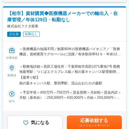
変更の範囲：会社の定める業務
■業務内容
病院やクリニックへ訪問し、白内障手術装置や硝子体手術装置、
【柏市】資材購買◆医療機器メーカーでの輸出入・在
眼科手術ロボットなどの点検・保守・修理業務を担当いただきま
庫管理／年休129日・転勤なし
す。医療現場の安全を支えるポジションとして、医療機器の安定
稼働を支援していただきます。
株式会社フクダ産業
保守契約の締結業務（既存顧客中心）については、業務全体の約4
正社員
転勤なし
割を占めますが、既存顧客への提案がメインで、新規開拓や飛び
込み営業はありません。※保守契約は同社が近年注力している分野
であり、安定的な収益基盤を支えています。
～医療機器の知識不問／創業90年の医療機器パイオニア／「医療
機器」資材購買でグローバルに活躍／有休取得率91％・年休129
■担当商材
仕事内容
日以上／家族手当あり／退職金制度あり／転勤無し／働きやすさ
白内障・網膜手術に用いられる最先端の眼科手術装置や、手術精
抜群の環境～
＜勤務地詳細＞高田工場住所：千葉県柏市高田1071番地7号 勤務
度を高める手術支援システム、診断機器などです。医療現場の最
地最寄駅：つくばエクスプレス線／柏の葉キャンパス駅受動喫煙
前線で使用されるこれらの製品の安定稼働を支えることで、患者
■業務概要
勤務地
対策：屋内全面禁煙変更の範囲：【変更の範囲：流山本社および
様のQOL（生活の質）向上に直接貢献いただきます。
【最寄り駅】
今回募集する資材購買職は、製品の製造や品質維持に不可欠な部
高田工場】
柏の葉キャンパス駅、豊四季駅、流山おおたかの森駅
品や資材の調達・在庫管理、海外との輸出入業務、社内外の関係
■働き方
者との連携・調整などを担うポジションです。医療機器の専門知
＜予定年収＞450万円～750万円＜賃金形態＞月給制＜賃金内訳＞
眼科領域は夜間や緊急の手術が少なく、突発的な呼び出しや夜
識は入社後に学べるので、業界未経験でも安心して挑戦できま
月額（基本給）：250,000円～430,000円＜月給＞250,000円～
勤・休日対応はほぼありません。
す。
給与
430,000円＜昇給有無＞有＜残業手当＞有＜給与補足＞※給与詳細
また、お客様からの問い合わせはコールセンターが一次対応を行
は経験・スキルを考慮の上、決定します。■賞与：年2回（7・12
うため、業務負荷が調整されています。
■業務詳細
月） ※昨年実績4.2ヶ月分■昇給：年1回（1月）■モデル年収：以
・海外サプライヤーや顧客とのメール・会話による折衝
下、それぞれ諸手当含む・年収580万円 主任（月給34万円×12ヶ
■育成体制
応募依頼する
・資材の発注および在庫管理
気になる
月＋諸手当）・年収820万円 課長（月給48万円×12ヶ月＋諸手
入社後は技術部にて4～6ヶ月の研修を実施。
（エージェントサービス）
・生産管理部門や営業部門との連携・調整
当）賃金はあくまでも目安の金額であり、選考を通じて上下する