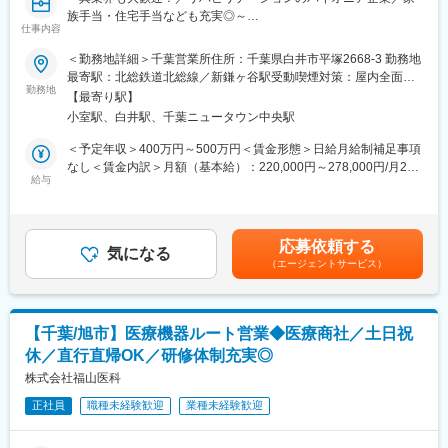
＜サーバー運用・保守・管理＞
族手当・住宅手当なども充実◎～
◇社内サーバーの運用／保守／監視／障害対応
仕事内容
◇定期的なバックアップ作業
【概要】
＜勤務地詳細＞千葉営業所住所：千葉県白井市平塚2668-3 勤務地
＜ネットワークの運用・保守＞
病院・介護施設・大学等に対して同社の機器の提案や販売を行っ
最寄駅：北総鉄道北総線／新鎌ヶ谷駅受動喫煙対策：屋内全面禁
◇社内ネットワークの運用／保守／監視
ていただきます。お客様のニーズヒアリング、施設の課題解決に
勤務地
煙
◇ネットワーク機器の管理
【最寄り駅】
向けた改善策のご提案なども行います。
＜IT関連の契約・ベンダー管理＞
小室駅、白井駅、千葉ニュータウン中央駅
◇ITサービスや機器に関する契約管理
【業務詳細】
＜予定年収＞400万円～500万円＜賃金形態＞日給月給制補足事項
◇ベンダーとの折衝／契約内容の確認
お客様の課題解決を目指す提案型営業です。
なし＜賃金内訳＞月額（基本給）：220,000円～278,000円/月20
医療介護機器製品のリプレイスが必要な既存顧客、他社製品を使
給与
日間勤務想定固定残業手当/月：34,100円～43,100円（固定残業時
■魅力
用している施設に対して、主力製品である介護浴槽やリハビリテ
間20時間0分/月）超過した時間外労働の残業手当は追加支給＜想
「問題・課題の改善度合い」「情報セキュリティに関する知識習
ーション機器をご提案いただきます。高齢化を背景に新規施設も
定月額＞254,100円～321,100円（一律手当を含む）＜昇給有無＞
得、社内改善提案」など、定性的なことも評価するのが当社のス
増えているため新規営業も増加しています。
有＜残業手当＞有＜給与補足＞※上記年収は固定残業代を含みま
タンスです。
応募依頼する
気になる
す。※ご経験・スキルに応じ規定により決定いたします。■昇給：
年齢や年次を問わず、頑張り・成果をしっかり評価・還元いたし
（エージェントサービス）
■製品詳細
年1回■賞与：年2回賃金はあくまでも目安の金額であり、選考を
ます。
（1）入浴装置…当社の主力製品で介護レベルに応じた製品を揃え
通じて上下する可能性があります。月給(月額)は固定手当を含めた
メンバー→主任→課長と着実にステップアップ・収入アップもで
ています。
表記です。
きる環境です。
（2）リハビリテーション機器…創業以来1世紀以上にわたり製造
【千葉/旭市】医療機器ルート営業◆医療商社／土日祝
販売してい ます。疾患治療以外にトレーニングによる再発防止指
■当社について
休／直行直帰OK／研修体制充実◎
導も行っています。
1935年創業、医療機器メーカーとして主に肺や呼吸器の機能にま
株式会社福山医科
つわる医療機器の企画・製造・販売や輸入・販売事業を展開して
【研修・教育制度】
います。
正社員
職種未経験歓迎
業種未経験歓迎
入社後はご経験に応じた基礎的な業界・製品知識や営業スタイル
＜当社の特徴＞
などの研修を通じ、理解を深めていただき、その後先輩社員との
◇前向きな意見・アイデア歓迎
同行などで現場に慣れ、一人立ちしていただきます。