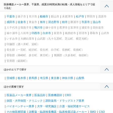
医療機器メーカー業界、千葉県、残業20時間未満の転職・求人情報をエリアで絞
り込む
千葉市
銚子市
市川市
船橋市
館山市
木更津市
松戸市
野田市
茂原市
成田市
佐倉市
東金市
旭市
習志野市
柏市
勝浦市
市原市
流山市
八千代市
我孫子市
鴨川市
鎌ケ谷市
君津市
富津市
浦安市
四街道市
袖ケ浦市
八街市
印西市
白井市
富里市
南房総市
匝瑳市
香取市
山武市
いすみ市
大網白里市
山武郡（九十九里町、芝山町、横芝光町）
印旛郡（酒々井町、栄町）
長生郡（一宮町、睦沢町、長生村、白子町、長柄町、長南町）
香取郡（神崎町、多古町、東庄町）
夷隅郡（大多喜町、御宿町）
安房郡（鋸南町）
ほかのエリアで探す
茨城県
栃木県
群馬県
埼玉県
東京都
神奈川県
山梨県
ほかの業種で探す
医薬品メーカー業界
医薬品卸
医療機器卸
CRO
病院・大学病院・クリニック
調剤薬局・ドラッグストア業界
バイオベンチャー業界
大学・研究施設
介護・福祉関連サービス
その他医療関連
診断薬・臨床検査機器・臨床検査試薬メーカー
SMO
CSO