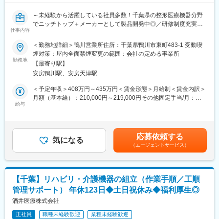
・機器返却のための梱包・配送
り、対価での評価も行っています。独り立ちまでは数値目標はつ
・事務作業 等
きません。
～未経験から活躍している社員多数！千葉県の整形医療機器分野
※担当施設数は、大きい病院の場合は1施設程、中小規模であれば
でニッチトップ＋メーカーとして製品開発中◎／研修制度充実／
2~4施設を担当
仕事内容
変更の範囲：会社の定める業務
100％既存営業／年休120日・月平均残業20時間～
※手術への立ち合いは発生しません。
＜勤務地詳細＞鴨川営業所住所：千葉県鴨川市東町483-1 受動喫
■業務概要
煙対策：屋内全面禁煙変更の範囲：会社の定める事業所
■研修体制について
すでにお取引がある病院に対して、手術の器具を届けるルート営
勤務地
入社後は約3年の育成期間を設けていますので、営業未経験の方で
【最寄り駅】
業です。
も安心してチャレンジできる環境です◎
安房鴨川駅、安房天津駅
社内には未経験から入社している人が多く、
研修では、３段階に研修内容を分け、できることを徐々に増やし
医師や患者様を間接的に助けることができやりがいを感じること
＜予定年収＞408万円～435万円＜賃金形態＞月給制＜賃金内訳＞
ていくステップアップ制度をとっています。ステップが1つ上がる
ができるお仕事です。
月額（基本給）：210,000円～219,000円その他固定手当/月：
ごとに、営業能力手当を１万円付与（最大３万円）しています。
ドクターお一人おひとりにしっかり寄り添い、長くお付き合いで
給与
18,000円～46,000円固定残業手当/月：44,000円～56,000円（固
きるのが特徴です。「手術を絶対に止めない」責任感や医療現場
定残業時間25時間0分/月）超過した時間外労働の残業手当は追加
の課題解決を重視していますので、ノルマという考えはなく、目
支給＜月給＞272,000円～321,000円（一律手当を含む）＜昇給有
■組織構成について
標値として数値を掲げています。
無＞有＜残業手当＞有＜給与補足＞■賞与：年2回（3か月分※実績
千葉本社は25名が在籍。（営業全体で約70名在籍）
応募依頼する
気になる
次第）■昇給：有 ■その他固定手当の内訳 営業能力手当、調整手
20代・30代の割合が過半数を占めています。
（エージェントサービス）
■詳細
当、特別手当賃金はあくまでも目安の金額であり、選考を通じて
すでにお取引のある病院へ毎日訪問しながら、器具のお届けやド
上下する可能性があります。月給(月額)は固定手当を含めた表記で
■働き方
クターのお困りごとに対して打ち合わせを行います。
す。
定時は9時～18時です。業務に合わせて自由度高く働いていま
担当施設数は、大きい病院の場合は1施設程、中小規模であれば
す。9時から病院内での業務を開始することができるよう8:30に出
【千葉】リハビリ・介護機器の組立（作業手順／工順
2~4施設を担当頂きます。手術への立ち合いは発生しません。
勤し、17時半に退社するスタッフが多いです。
管理サポート） 年休123日◆土日祝休み◆福利厚生◎
＜院内業務＞
※直行直帰も可能で、社用車を貸与いたします。
・納品作業
酒井医療株式会社
※残業時間は月20時間以内のスタッフが多く、プライベートと両
・手術後に使用しなかったインプラント・医療機器の回収
立頂きながら勤務可能です。
正社員
職種未経験歓迎
業種未経験歓迎
・手術のオーダーに合わせたドクターと打ち合わせ