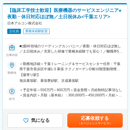
頂きますが、経験に応じて他のシステムや対応範囲を広げて頂き
ます。
【臨床工学技士歓迎】医療機器のサービスエンジニア※
夜勤・休日対応ほぼ無／土日祝休み<千葉エリア>
【ポジションの魅力】
・長期間の研修を用意しているため職種未経験＆技術的な知識が
日本アルコン株式会社
全く無い方でも立ち上りが可能となっております。
正社員
業種未経験歓迎
・業界トップクラスの調剤システムやIoT製品を扱っており、業務
を通して最新の技術に触れることが可能です。
・正社員登用は前提の採用です。就業態度に問題がなければ原則
■□眼科領域のリーディングカンパニー／夜勤・休日対応ほぼ無し
登用となり、業界トップクラスシェアを誇る優良企業の正社員と
／土日祝休み／充実した研修で業種未経験でも安心！／離職率5％
して安定就業が可能です。（登用率98%、試験ノルマなし）
仕事内容
以下の安定した就業環境■□
■概要
＜勤務地詳細＞千葉トレーニング＆サービスセンター住所：千葉
【同社の魅力】
日本アルコンは、眼科領域に特化した世界有数のリーディングカ
県千葉市美浜区中瀬1-3 幕張 テクノガーデンD棟10階受動喫煙対
◆医療業界に貢献：
ンパニーです。眼科用医療機器、眼内レンズ、医薬品、コンタク
勤務地
策：敷地内全面禁煙変更の範囲：会社の定める事業所
最新のIoT技術に注力しており、これまで人の手でアナログに行わ
【最寄り駅】
トレンズなど幅広い製品を展開し、世界180ヵ国以上でアイケア
れていた薬剤管理を、全自動で管理、調整、計測、分包まで対応
海浜幕張駅、幕張豊砂駅、京成幕張駅
医療を支えています。サージカル分野では世界トップクラスのシ
可能にしました。当社の製品やシステムが、24時間止めてはなら
ェアを有し、最先端技術を通じて患者様の「見える喜び」に貢献
＜予定年収＞550万円～800万円＜賃金形態＞月給制特記事項なし
ない医療現場の安心安全や、医療従事者の負担軽減に大きく貢献
しています。
＜賃金内訳＞月額（基本給）：300,000円～450,000円＜月給＞
しています。
当ポジションでは、眼科医療機器のフィールドサービスエンジニ
給与
300,000円～450,000円＜昇給有無＞有＜残業手当＞有＜給与補足
◆高いシェアを持つ製品：
アとしてご活躍いただきます。（担当エリア：千葉県、茨城県）
＞※記載年収は目安となります。■前職・経験考慮のうえ、弊社規
調剤というニッチな分野で、業界トップクラスのシェアを誇る製
医療機器の知識やメンテナンス経験、医療従事者とのコミュニケ
定により優遇致します■インセンティブが年1回あります。賃金は
品が多数あります。寡占市場だからこそ、競合製品を使っている
ーション力を活かしつつ、グローバルで高いシェアを誇る製品群
あくまでも目安の金額であり、選考を通じて上下する可能性があ
顧客からいかにシェアを獲得するか試行錯誤する面白さがありま
応募依頼する
を扱い、最先端の医療機器に携わりながら専門性を高めることが
気になる
ります。月給(月額)は固定手当を含めた表記です。
す。
（エージェントサービス）
可能です。