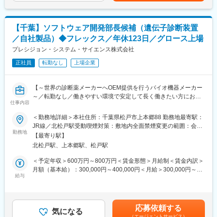
基礎から専門知識まで体系的に学べるため、医療業界未経験でも
・新規サプライヤー開拓、コストダウン提案
可能性があります。月給(月額)は固定手当を含めた表記です。
安心です。
・輸出入に伴う実務処理、納期管理
その後もOJTや追加トレーニング（国内・海外）など継続的なス
キルアップ支援があり、実際に未経験から入社し活躍している社
【千葉】ソフトウェア開発部長候補（遺伝子診断装置
将来的には部品管理の最適化やシステム化推進にも挑戦してい
員が多数在籍しています。
／自社製品）◆フレックス／年休123日／グロース上場
ただきたいです。
プレシジョン・システム・サイエンス株式会社
変更の範囲：会社の定める業務
■組織構成
正社員
転勤なし
上場企業
資材購買スタッフは7名体制。20～40代中心で活発なコミュニケ
ーションと助け合いの風土があります。中途入社も多く馴染みや
すい環境です。
【～世界の診断薬メーカーへOEM提供を行うバイオ機器メーカー
～／転勤なし／働きやすい環境で安定して長く働きたい方にお勧
■業務の魅力
仕事内容
め】
グローバルな取引に携わり英語力を活かせるほか、実力次第で早
＜勤務地詳細＞本社住所：千葉県松戸市上本郷88 勤務地最寄駅：
期キャリアアップも可能。医療現場を支えるやりがいも感じられ
PCR検査や遺伝子検査に使われる検査装置・試薬を開発・製造す
JR線／北松戸駅受動喫煙対策：敷地内全面禁煙変更の範囲：会社
ます。
る当社にて、医療機器のソフトウェアシステム設計・開発業務を
勤務地
の定める事業所
【最寄り駅】
部長候補として担当いただきます。
■教育体制
北松戸駅、上本郷駅、松戸駅
病気の診断や感染症検査を支える製品を世界中の医療機関や研究
教育担当やチーム全体で丁寧にサポート。半年～1年で一人立ちを
機関に提供しています。
＜予定年収＞600万円～800万円＜賃金形態＞月給制＜賃金内訳＞
目指します。
月額（基本給）：300,000円～400,000円＜月給＞300,000円～
また月に2回、海外でのビジネス経験がある欧米人の講師を招い
【業務詳細】※プレイングマネージャーとして実務もお任せいたし
給与
400,000円＜昇給有無＞有＜残業手当＞有＜給与補足＞■賞与：年
て、実践的な英語スキルを身につけられる機会をご用意していま
ます。
2回※過去実績賃金はあくまでも目安の金額であり、選考を通じて
す。
・体外診断 医療機器(IEC62304)のソフトウェアシステムの設計、
上下する可能性があります。月給(月額)は固定手当を含めた表記で
開発、検証、ドキュメント作成。
す。
■就業環境
応募依頼する
・ソフトウェア開発チームリーダ、外注管理
気になる
年間休日129日、完全週休2日制、有休取得率91％とワークライフ
（エージェントサービス）