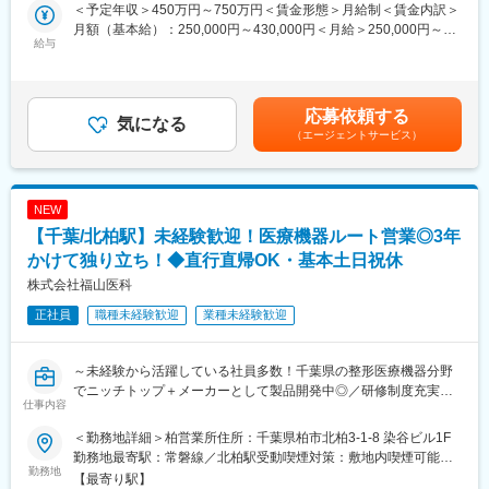
ポジションです。
製造部門：社員3名＋パート数名（40代中心）
＜予定年収＞450万円～750万円＜賃金形態＞月給制＜賃金内訳＞
また、将来的には海外の先進医療機器の調査・発掘や、日本市場
生産管理部門：4名（40代3名、20代1名／兼務あり）
月額（基本給）：250,000円～430,000円＜月給＞250,000円～
への導入企画、販売戦略立案などマーケティング業務にも挑戦い
給与
430,000円＜昇給有無＞有＜残業手当＞有＜給与補足＞※経験・ス
ただけます。
■働く魅力：
キルを考慮の上決定いたします。■賞与：年2回（7月・12月）※昨
当社が取り扱う製品は睡眠時無呼吸症候群（SAS）関連機器や呼
・医療、介護、スポーツ、宇宙など幅広い分野に貢献できる
年実績4.2ヶ月■昇給：年1回（1月）■モデル年収：・年収580万円
吸器領域の医療機器が中心であり、成長市場で専門性を身につけ
・オーダーメイド製品が多く、ものづくりの面白さを実感できる
主任（月給34万円×12ヶ月＋諸手当）・年収820万円 課長（月給
応募依頼する
ることが可能です。
気になる
・お客様の声を反映した製品開発に携われる
48万円×12ヶ月＋諸手当）賃金はあくまでも目安の金額であり、
（エージェントサービス）
・少人数組織のためアイデアや改善提案が届きやすい
選考を通じて上下する可能性があります。月給(月額)は固定手当を
■入社後の流れ：
・将来的には開発職や新製品企画へのキャリアアップも可能
含めた表記です。
海外メーカーとの打ち合わせや納品後のアフターフォロー等を通
・年間休日125日、土日祝休み、日勤のみで働きやすい
じて、医療機器の特性や臨床知識を習得いただきます。
NEW
商品ごとにチームを組んで業務を進めるため、まずは先輩社員の
■企業の特徴：
【千葉/北柏駅】未経験歓迎！医療機器ルート営業◎3年
サポート業務からスタートし、段階的に専門知識や業界理解を深
スピーディな製品開発力と幅広い業界への展開力が強み。お客様
めていただきます。
かけて独り立ち！◆直行直帰OK・基本土日祝休
の声を反映したオーダーメイド製品づくりで成長を続けていま
す。医療ドラマで使用された実績もあり、私たちの技術はさまざ
株式会社福山医科
■キャリアパス：
まな場面で人々の生活や健康を支えています。
正社員
職種未経験歓迎
業種未経験歓迎
医療業界の専門知識に加え、
・海外メーカーとの折衝力
変更の範囲：会社の定める業務
・製品企画・導入力
～未経験から活躍している社員多数！千葉県の整形医療機器分野
・マーケティング知識
でニッチトップ＋メーカーとして製品開発中◎／研修制度充実／
・グローバルビジネススキル
仕事内容
100％既存営業／年休120日・月平均残業20時間～
を身につけながらキャリア形成が可能です。
将来的には担当製品責任者やマネジメント職、新規商材探索やマ
＜勤務地詳細＞柏営業所住所：千葉県柏市北柏3-1-8 染谷ビル1F
■業務概要
ーケティング業務など幅広いキャリアを築けます。
勤務地最寄駅：常磐線／北柏駅受動喫煙対策：敷地内喫煙可能場
すでにお取引がある病院に対して、手術の器具を届けるルート営
勤務地
所あり変更の範囲：会社の定める事業所
【最寄り駅】
業です。