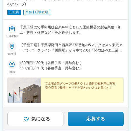
のグループ)
正社員
業種未経験歓迎
千葉工場にて手術用縫合糸を中心とした医療機器の製造業務（加
工・処理・梱包など）をお任せします。
仕事内容
【千葉工場】千葉県野田市西高野278番地の5＜アクセス＞東武ア
ーバンパークライン『川間駅』から車で20分『関宿はやま工業団
勤務地
地バス停』から徒歩1分※マイカー通勤OK！（駐車場完備）
480万円／20代（各種手当・賞与含む ）
650万円／30代（各種手当・賞与含む）
給与
◎上場企業グループ◎働きやすさ抜群◎福利厚生充実
安心環境で長期キャリアを築きたい方は必見です！
気になる
応募する