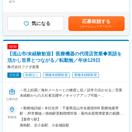
給与
300,000円＜昇給有無＞有＜残業手当＞有賃金はあくまでも目安
■仕事内容：
の金額であり、選考を通じて上下する可能性があります。月給(月
今回募集するのは、そんな製品づくりを支える製造・生産管理職
額)は固定手当を含めた表記です。
です。
応募依頼する
ご本人の適性や希望に応じて、製造または生産管理を担当いただ
気になる
（エージェントサービス）
きます。
●組立・検査
・医療用電極やセンサーパッドの組立 ・細かな部品の取り付け ・
NEW
製品の検査、梱包、出荷準備 ・品質向上に向けた改善提案
【流山市/未経験歓迎】医療機器の代理店営業◆英語を
エアコン完備の快適な環境で作業を行います。オーダーメイド製
品も多く、大量生産ラインの単純作業ではなく、一つひとつの製
活かし世界とつながる／転勤無／年休129日
品づくりに携われることが特徴です。
株式会社フクダ産業
●生産管理
正社員
転勤なし
職種未経験歓迎
業種未経験歓迎
・製造スケジュールの管理 ・部品や資材の管理 ・人員配置の調整
・納期管理 ・出荷前検査
製品がお客様へ届くまでの全体工程を支えます。製造担当や協力
～売上好調／海外メーカーとの橋渡し役／語学力活かせる／営業
会社と連携しながら、円滑なものづくりをサポートします。
未経験からの入社者活躍中／キャリアアップ可能～
仕事内容
■入社後の流れ：
■業務内容：
入社後は先輩社員によるOJT研修を約3カ月実施。
＜勤務地詳細＞本社住所：千葉県流山市名都借996 勤務地最寄
海外医療機器メーカーの日本国内代理店として、販売先であるフ
まずは製品知識や作業工程を覚えるところからスタートし、段階
駅：JR常磐線／南柏駅受動喫煙対策：屋内全面禁煙変更の範囲：
クダ電子と海外メーカーとの納期管理、価格交渉、不具合対応、
勤務地
的にできる業務を増やしていきます。
本文参照
【最寄り駅】
製品導入支援などの調整業務を担当いただきます。
南柏駅、北小金駅、小金城趾駅
海外メーカーと国内販売チャネルの橋渡し役として活躍いただく
■組織構成：