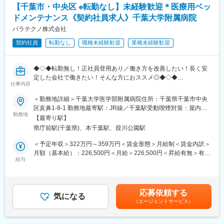
■扱う製品について：
【千葉市・中央区 ※転勤なし】未経験歓迎＊医療用ベッ
同社は医療用介護ベッド業界の最大手(シェアNo1)であるパラマウ
ドメンテナンス《契約社員求人》千葉大学附属病院
ントHDの中核企業となります。加えて、業務で扱う製品は機械は
パラマウント製品が主となり、業界最高峰の製品や技術に触れる
パラテクノ株式会社
事が可能です。
契約社員
転勤なし
職種未経験歓迎
業種未経験歓迎
【同社について】
同社は医療介護用ベッド国内No1シェアを有するパラマウントベ
ッドHDの中核子会社です。介護用ベッド、医療用のベッド市場で
◆◇◆転勤無し！正社員登用あり／働き方を改善したい！長く安
国内において約7割の業界TOPシェアを誇り海外でも高いシェアを
定した会社で働きたい！そんな方におススメ◎◆◇◆
獲得しています。
仕事内容
【業務概要】
＜勤務地詳細＞千葉大学医学部附属病院住所：千葉県千葉市中央
変更の範囲：会社の定める業務
パラマウントベッド社製品を中心とした医療用ベッドのメンテナ
区亥鼻1-8-1 勤務地最寄駅：JR線／千葉駅受動喫煙対策：屋内全
ンス作業、ベッドの使用方法説明や製品紹介等をお任せ致しま
勤務地
面禁煙変更の範囲：会社の定める事業所
【最寄り駅】
す。
県庁前駅(千葉県)、本千葉駅、葭川公園駅
【業務内容】
（1）：床頭台(テレビ・冷蔵庫・Wi-Fi・テレビ台・契約管理シス
＜予定年収＞322万円～359万円＜賃金形態＞月給制＜賃金内訳＞
テム)の保守業務
月額（基本給）：226,500円＜月給＞226,500円＜昇給有無＞有＜
（2）：入院案内業務（入院セット・テレビセット・おむつセッ
給与
残業手当＞有＜給与補足＞■上記の上限年収は残業15時間/月をし
ト）
た場合の残業代を含む金額となっております。■賞与：年2回（6
（3）：利用受付業務（PC情報登録・退院処理）
月・12月）※平均2.25ヶ月／年（過去実績）賃金はあくまでも目
（4）：退院時清掃業務（清掃計画立案・パートスタッフ管理・清
安の金額であり、選考を通じて上下する可能性があります。月給
応募依頼する
掃品質管理）
気になる
(月額)は固定手当を含めた表記です。
（エージェントサービス）
（5）：ベッドセンター業務（管理対象備品の定期点検・修理・備
品管理・更新計画の立案）
（6）：（1）～（5）の事務作業