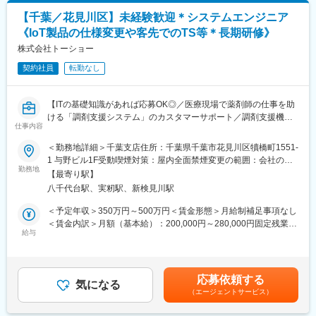
（7）：慣れてきたら、病院への当社サービスのご紹介、及び病院
【千葉／花見川区】未経験歓迎＊システムエンジニア
のニーズと課題解決に向けた活動
《IoT製品の仕様変更や客先でのTS等＊長期研修》
【求人の魅力】
株式会社トーショー
■フォロー体制：未経験者へのフォローは充実しており3ヵ月程度
契約社員
転勤なし
のOJT研修を用意しておりますのでご安心ください。
■扱う製品について：同社は医療用介護ベッド業界の最大手(シェ
アNo1)であるパラマウントHDの中核企業となります。加えて、
【ITの基礎知識があれば応募OK◎／医療現場で薬剤師の仕事を助
業務で扱う製品は機械はパラマウント製品が主となり、業界最高
ける「調剤支援システム」のカスタマーサポート／調剤支援機
峰の製品や技術に触れる事が可能です。
仕事内容
器・システムで総合病院でのシェアNo.1】
■活躍されている方：職歴問わず幅広いキャリアの方が勤務してお
＜勤務地詳細＞千葉支店住所：千葉県千葉市花見川区犢橋町1551-
ります（接客、営業、技術職、販売、アパレル、飲食店員、
【はじめに】
1 与野ビル1F受動喫煙対策：屋内全面禁煙変更の範囲：会社の定
等）。
当ポジションは自社販売している大型IoT製品や薬剤システムの運
勤務地
める事業所（リモートワーク含む）
【同社について】
【最寄り駅】
用～保守を担うシステムエンジニア職となっております。未経験
同社は医療介護用ベッド国内No1シェアを有するパラマウントベ
八千代台駅、実籾駅、新検見川駅
からチャレンジできる事に加えて、メーカー直雇用という貴重な
ッドHDの中核子会社です。介護用ベッド、医療用のベッド市場で
求人となっております。IT領域へキャリアチェンジされたい方歓
＜予定年収＞350万円～500万円＜賃金形態＞月給制補足事項なし
国内において約7割の業界TOPシェアを誇り海外でも高いシェアを
迎しております！
＜賃金内訳＞月額（基本給）：200,000円～280,000円固定残業手
獲得しています。
給与
当/月：40,000円～70,000円（固定残業時間33時間0分/月）超過し
【業務内容】
た時間外労働の残業手当は追加支給＜月給＞240,000円～350,000
変更の範囲：会社の定める業務
お客様との仕様打合せや現地でのシステムカスタマイズも発生す
円（一律手当を含む）＜昇給有無＞有＜残業手当＞有＜給与補足
るため、社内でのデスクワークが6割、お客様先での業務が4割ほ
＞※給与詳細は、年齢・スキルを考慮し決定します。■昇給：年1
応募依頼する
どとなります。また、外部のITベンダーとの打ち合わせ等もある
気になる
回■賞与：年2回賃金はあくまでも目安の金額であり、選考を通じ
（エージェントサービス）
ため、関係者が多いのも当職種の特徴の一つとなります。
て上下する可能性があります。月給(月額)は固定手当を含めた表記
最初は一つの製品を担当いただきシステムと製品専門性を高めて
です。