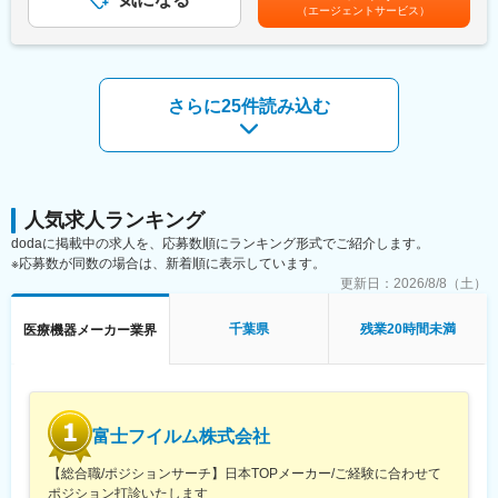
（エージェントサービス）
【会社・求人の魅力】
【所属部門構成】
■当社はバイオ関連業界において、血液や組織細胞などの検体から
4名（部長、メンバー）
遺伝子を抽出するための自動化装置（DNA抽出装置）を中心とし
て、遺伝子研究の現場に対し様々な自動化装置を事業展開。
【働き方】
さらに25件読み込む
■遺伝子解析の際にはサンプルから遺伝子を抽出する前処理工程が
■転勤もありませんので、安心して長期就業することが可能です。
必要不可欠です。当社はそのプロセスを自動化できる国際特許技
■土日祝日休みの完全週休二日制。年休123日＋夏季休暇5日。
術「マグトレーション・テクノロジー」を取得。
■有休が取得しやすく、フレックスタイム制等により働きやすい環
■独自の技術、特許を複数保有し、他社にないシステムを設計開発
境です。
が可能。
■会社として4～5年前くらいからDX化やホワイト化に動いてお
り、休日出勤が発生しないように会社として対策している為、現
人気求人ランキング
変更の範囲：会社の定める業務
在では休日出勤はほぼございません。
dodaに掲載中の求人を、応募数順にランキング形式でご紹介します。
■出張は年数回あり（自社や委託会社の工場がある場所：茨城、岩
※応募数が同数の場合は、新着順に表示しています。
手、秋田、大阪など）
更新日：
2026/8/8（土）
【当社の魅力】
千葉県
残業20時間未満
医療機器メーカー業界
■PCR検査装置、核酸抽出装置等の体外診断機器を開発する仕事
で、社会貢献を感じられる仕事です。
■装置全体に関わる事が出来、色々な知識を得る事が出来ます。
■育休制度完備（女性取得率は100％で、復帰も100％です。パパ
育休の取得も推進しています。）
富士フイルム株式会社
【会社・求人の魅力】
【総合職/ポジションサーチ】日本TOPメーカー/ご経験に合わせて
■当社はバイオ関連業界において、血液や組織細胞などの検体から
ポジション打診いたします
遺伝子を抽出するための自動化装置（DNA抽出装置）を中心とし