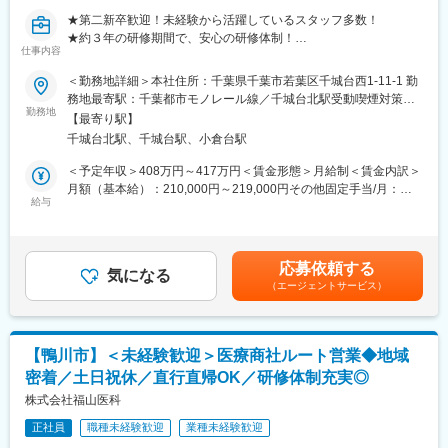
門的な知識が身につきます。
＜その他＞
★第二新卒歓迎！未経験から活躍しているスタッフ多数！
・メーカーに連絡してインプラント・医療機器を手配
■社会貢献性
★約３年の研修期間で、安心の研修体制！
・インプラント・医療機器の返却のための梱包・配送
仕事内容
近年、国内において少子高齢化や介護業界の人員不足が大きな社
★千葉県の整形医療機器分野でニッチトップ＋メーカーとして製
・事務作業 等
会課題となっております。介護浴槽やリハビリ機器はそのような
品開発も！★ノルマなし、100％既存営業、月平均残業20時間で
＜勤務地詳細＞本社住所：千葉県千葉市若葉区千城台西1-11-1 勤
課題解決につながる製品のため、大きなやりがい・社会貢献を感
プライベートとの両立◎
務地最寄駅：千葉都市モノレール線／千城台北駅受動喫煙対策：
■働き方
じられます。
勤務地
屋内全面禁煙変更の範囲：会社の定める事業所
定時は9時～18時ですが、9時から院内業務を開始することができ
【最寄り駅】
幅広い医療機器を取り扱う当社において、手術で使用するインプ
るよう8:30に出勤し、17時半に退社するスタッフが多いです。
千城台北駅、千城台駅、小倉台駅
ラントや医療消耗品等を病院へ提供するルート営業をお任せいた
※8:30に荷物のピックアップなどを行い、9時に病院に到着のイメ
します。
＜予定年収＞408万円～417万円＜賃金形態＞月給制＜賃金内訳＞
ージ
月額（基本給）：210,000円～219,000円その他固定手当/月：
※直行直帰も可能
■業務詳細
給与
18,000円～33,000円固定残業手当/月：44,000円～56,000円（固
※社用車貸与
既存のお客様（医師）の割合が100％で、医師ひとりひとりにし
定残業時間25時間0分/月）超過した時間外労働の残業手当は追加
っかり寄り添い、長くお付き合いできるのが特徴です。「手術を
支給＜月給＞272,000円～308,000円（一律手当を含む）＜昇給有
■組織構成について
絶対に止めない」責任感や使命をもって、社会貢献頂けます。
無＞有＜残業手当＞有＜給与補足＞■賞与：年2回（3か月分※実績
営業組織全体で約70名です。20代・30代の割合が約53％。旭営業
応募依頼する
気になる
次第）■昇給：有 賃金はあくまでも目安の金額であり、選考を通
所は8名が在籍。
（エージェントサービス）
＜具体的には・・＞
じて上下する可能性があります。月給(月額)は固定手当を含めた表
※営業職の多くが異業種からの転職者です。入社後の研修と現場で
病院に赴いて業務を行います。１日の訪問件数は、1~２件程度。
記です。
のサポート体制により、着実に専門知識を身につけて活躍してい
ノルマはなく、自分のペースで仕事を進めて頂けます。
ます。
◇院内業務
【鴨川市】＜未経験歓迎＞医療商社ルート営業◆地域
・病院へ医療機器の納品作業
■研修体制について
密着／土日祝休／直行直帰OK／研修体制充実◎
・手術後に使用しなかった機器の回収
ご入社後はOJTや研修を通して、3年を目安に独り立ち頂きます。
・手術内容や患者さんに合わせた機器の提案 等
株式会社福山医科
社内研修では、３段階に研修内容を分け、やれることや覚えるこ
◇その他
とを徐々に増やしていくという形をとっています。ステップが1つ
正社員
職種未経験歓迎
業種未経験歓迎
・メーカーに連絡して使用予定の機器の手配
上がるごとに、営業能力手当を１万円付与（最大３万円）してお