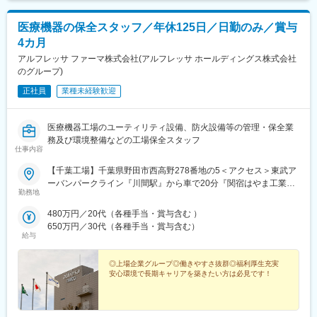
医療機器の保全スタッフ／年休125日／日勤のみ／賞与
4カ月
アルフレッサ ファーマ株式会社(アルフレッサ ホールディングス株式会社
のグループ)
正社員
業種未経験歓迎
医療機器工場のユーティリティ設備、防火設備等の管理・保全業
務及び環境整備などの工場保全スタッフ
仕事内容
【千葉工場】千葉県野田市西高野278番地の5＜アクセス＞東武ア
ーバンパークライン『川間駅』から車で20分『関宿はやま工業団
勤務地
地バス停』から徒歩1分※マイカー通勤OK！（駐車場完備）
480万円／20代（各種手当・賞与含む ）
650万円／30代（各種手当・賞与含む）
給与
◎上場企業グループ◎働きやすさ抜群◎福利厚生充実
安心環境で長期キャリアを築きたい方は必見です！