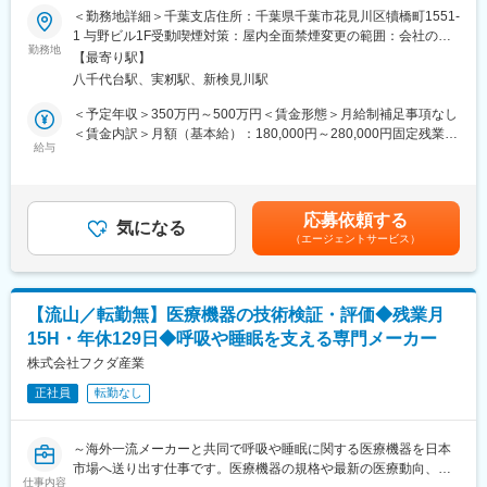
仕事◆◇
＜勤務地詳細＞千葉支店住所：千葉県千葉市花見川区犢橋町1551-
・育産休取得率・復帰率100％・男性の取得実績あり
1 与野ビル1F受動喫煙対策：屋内全面禁煙変更の範囲：会社の定
・個人ノルマなし
【はじめに】
勤務地
める事業所（リモートワーク含む）
・医療機関がお取引先となるため土日祝日の出勤が発生する可能
【最寄り駅】
既存のお客様である調剤薬局やドラッグストアに対して、主力製
性あり
八千代台駅、実籾駅、新検見川駅
品である全自動調剤分包機などの調剤IoT機器を販売いただく職種
※その場合平日に振替休日を取得するか休日出勤手当を支給
となります。
＜予定年収＞350万円～500万円＜賃金形態＞月給制補足事項なし
IoT製品の販売スキルの市場価値は上昇の一途を辿っており、同社
＜賃金内訳＞月額（基本給）：180,000円～280,000円固定残業手
■当社について
で得られるスキルも例外ではありません。完全未経験から市場価
給与
当/月：40,000円～70,000円（固定残業時間33時間0分/月）超過し
2005年に医療ガスディーラー3社が合併し、医療ガス業界の中で
値を高める事ができる貴重な求人となります。
た時間外労働の残業手当は追加支給＜月給＞220,000円～350,000
売上トップクラスの日本メガケアが誕生しました。医療ガスの専
円（一律手当を含む）＜昇給有無＞有＜残業手当＞有＜給与補足
門商社として、医療機関に良質な商品とサービスを提供すること
【業務概要】
＞※給与詳細は、年齢・スキルを考慮し決定します。■昇給：年1
で医療現場を支えています。医療ガスは無くてはならない医療の
応募依頼する
・提案資料作成
気になる
回■賞与：年2回年収420万円／30歳 経験5年年収500万円／32歳
基盤である為、将来的にも必要とされ続けます。
（エージェントサービス）
・顧客要望のヒアリング、製品提案
経験7年賃金はあくまでも目安の金額であり、選考を通じて上下す
・見積もり作成
る可能性があります。月給(月額)は固定手当を含めた表記です。
変更の範囲：会社の定める業務
・製品導入後の定期的なアフターフォロー
・新規訪問
【流山／転勤無】医療機器の技術検証・評価◆残業月
15H・年休129日◆呼吸や睡眠を支える専門メーカー
【その他補足情報】
・長期間の研修を用意しているため職種未経験＆技術的な知識が
株式会社フクダ産業
全く無い方でも立ち上りが可能となっております。
正社員
転勤なし
・正社員登用は前提の採用です。就業態度に問題がなければ原則
登用となり、業界トップクラスシェアを誇る優良企業の正社員と
して安定就業が可能です。（登用率98%、試験やノルマなし）
～海外一流メーカーと共同で呼吸や睡眠に関する医療機器を日本
・業界トップクラスのIoT製品や医療システムに触れる事が可能で
市場へ送り出す仕事です。医療機器の規格や最新の医療動向、法
す。また、販売スキルだけでなく薬局運営コンサルティングのス
仕事内容