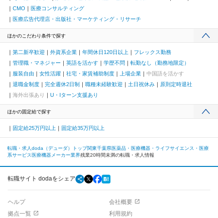
CMO
医療コンサルティング
医療広告代理店・出版社・マーケティング・リサーチ
ほかのこだわり条件で探す
第二新卒歓迎
外資系企業
年間休日120日以上
フレックス勤務
管理職・マネジャー
英語を活かす
学歴不問
転勤なし（勤務地限定）
服装自由
女性活躍
社宅・家賃補助制度
上場企業
中国語を活かす
退職金制度
完全週休2日制
職種未経験歓迎
土日祝休み
原則定時退社
海外出張あり
U・Iターン支援あり
ほかの固定給で探す
固定給25万円以上
固定給35万円以上
転職・求人doda（デューダ）トップ
関東
千葉県
医薬品・医療機器・ライフサイエンス・医療
系サービス
医療機器メーカー業界
残業20時間未満の転職・求人情報
転職サイト dodaをシェア
ヘルプ
会社概要
拠点一覧
利用規約