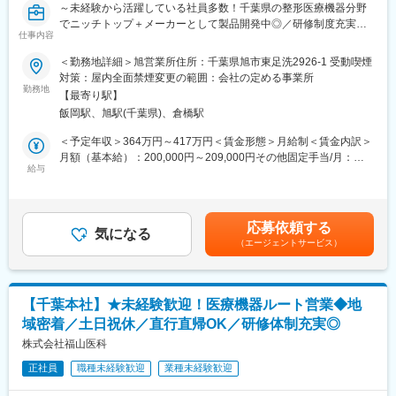
社歴や年齢・役職などに関係なく、良い意見・アイデアは採用さ
～未経験から活躍している社員多数！千葉県の整形医療機器分野
＊異業界出身の方も多く活躍中です！
れやすいことが当社の特徴。仕事を進める上で気になった点や改
でニッチトップ＋メーカーとして製品開発中◎／研修制度充実／
仕事内容
善したい点などがあれば、どんどん発信してください。
100％既存営業／年休120日・月平均残業20時間～
【組織】
＜勤務地詳細＞旭営業所住所：千葉県旭市東足洗2926-1 受動喫煙
5名のメンバーがおります。
変更の範囲：会社の定める業務
■業務概要
対策：屋内全面禁煙変更の範囲：会社の定める事業所
すでにお取引がある病院に対して、手術の器具を届けるルート営
勤務地
【働き方について】
【最寄り駅】
業です。
19:45にPCが強制シャットダウンする仕様となっており、残業抑
飯岡駅、旭駅(千葉県)、倉橋駅
社内には未経験から入社している人が多く、
制に取り組んでいます。
医師や患者様を間接的に助けることができやりがいを感じること
＜予定年収＞364万円～417万円＜賃金形態＞月給制＜賃金内訳＞
ができるお仕事です。
月額（基本給）：200,000円～209,000円その他固定手当/月：
【キャリアについて】
ドクターお一人おひとりにしっかり寄り添い、長くお付き合いで
給与
11,000円～33,000円固定残業手当/月：49,000円～56,000円（固
まずは営業としてご活躍いただきますが、ご希望や適性に合わせ
きるのが特徴です。「手術を絶対に止めない」責任感や医療現場
定残業時間30時間0分/月）超過した時間外労働の残業手当は追加
て、将来的にはマネジメントや他部署（マーケティング等）への
の課題解決を重視していますので、ノルマという考えはなく、目
支給＜月給＞260,000円～298,000円（一律手当を含む）＜昇給有
キャリアパスも可能です。
標値として数値を掲げています。
無＞有＜残業手当＞有＜給与補足＞■賞与：年2回（2か月分※実績
応募依頼する
気になる
次第）■昇給：有 ■その他固定手当の内訳 調整手当、 営業能力手
【評価制度】
（エージェントサービス）
■詳細
当 賃金はあくまでも目安の金額であり、選考を通
「定量面（数値目標）」と「定性面（プロセス評価）」で評価さ
すでにお取引のある病院へ毎日訪問しながら、器具のお届けやド
じて上下する可能性があります。月給(月額)は固定手当を含めた表
れます。上長とのミーティングで目標を決める為、モチベーショ
クターのお困りごとに対して打ち合わせを行います。
記です。
ンを保ちながらお仕事に励んでいただくことが可能です。
担当施設数は、大きい病院の場合は1施設程、中小規模であれば
【千葉本社】★未経験歓迎！医療機器ルート営業◆地
2~4施設を担当頂きます。手術への立ち合いは発生しません。
【ポジション魅力】
域密着／土日祝休／直行直帰OK／研修体制充実◎
＜院内業務＞
■専門的な知識
・納品作業
株式会社福山医科
入浴装置を提案するにあたり、お客様の要望に合わせたサイズ感
・手術後に使用しなかったインプラント・医療機器の回収
や機能を確認する為、図面作成なども必要となります。営業とし
正社員
職種未経験歓迎
業種未経験歓迎
・手術のオーダーに合わせたドクターと打ち合わせ
てのスキルだけではなく、CADの知識・経験も積むことができ専
・手術内容や患者さんに合わせたインプラントの提案 等