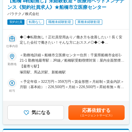
【船橋 ※転勤無し】未経験歓迎＊医療用ベッドメンテナ
■組織構成：
ンス《契約社員求人》★船橋市立医療センター
部長1名、課長1名、メンバー4名が在籍。
※千葉工場勤務の社員は2名、ほかアルバイト社員、派遣社員が在
パラテクノ株式会社
籍しています。
契約社員
転勤なし
職種未経験歓迎
業種未経験歓迎
◆◇◆アルケアについて◆◇◆
同社は「人の役に立ちたい」「医療に貢献したい」という思いや
◆◇◆転勤無し！正社員登用あり／働き方を改善したい！長く安
りを持った社員が活躍しており、お互いに助け合う風土が根付い
定した会社で働きたい！そんな方におススメ◎◆◇◆
ています。
仕事内容
今から70年近く前、病院で骨折治療をする際には、看護師の方が
【業務内容】
＜勤務地詳細＞船橋市立医療センター住所：千葉県船橋市金杉1-
数時間かけて包帯に石膏を塗り込む「ギプス包帯」を作っていま
（1）：パラマウントベッド製品（ベッド、備品）の修理、点検
21-1 勤務地最寄駅：JR線／船橋駅受動喫煙対策：屋内全面禁煙変
した。
（2）：ベッド洗浄機によるベッド洗浄、洗浄後の清拭・メンテナ
勤務地
更の範囲：会社の定める事業所
「看護師の方の負担を軽くしたい」、「患者さんが早く治療を受
【最寄り駅】
ンス・ベッドメイク作業
けられるようにしたい」という想いから、国内初の「スピードギ
塚田駅、馬込沢駅、新船橋駅
（3）：病棟からの修理、点検、洗浄依頼受付、対応
プスの開発に成功。骨折治療に大きなイノベーションをもたら
（4）：病棟で使用している柵やマットレスの交換
＜予定年収＞322万円～359万円＜賃金形態＞月給制＜賃金内訳＞
し、現在では石膏ギプス包帯のスタンダードとなっています。こ
（5）：パートスタッフの業務指導・教育、シフト作成
月額（基本給）：226,500円＜月給＞226,500円＜昇給有無＞有＜
の開発に込められた創業者や社員の志が、アルケアの全ての原点
（6）：（1）～（4）の事務作業・管理
給与
残業手当＞有＜給与補足＞■上記の上限年収は残業15時間/月をし
です。
（7）：慣れてきたら、病院への当社サービスのご紹介、及び病院
た場合の残業代を含む金額となっております。■賞与：年2回（6
のニーズと課題解決に向けた活動
月・12月）※平均2.25ヶ月／年（過去実績）賃金はあくまでも目
変更の範囲：会社の定める業務
安の金額であり、選考を通じて上下する可能性があります。月給
応募依頼する
【求人の魅力】
気になる
(月額)は固定手当を含めた表記です。
（エージェントサービス）
■フォロー体制：
未経験者へのフォローは充実しており3ヵ月程度のOJT研修を用意
しておりますのでご安心ください。