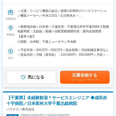
・手術内容や患者さんに合わせたインプラントの提案 等
＜その他＞
変更の範囲：会社の定める業務
～介護・リハビリ機器の組立／創業140周年のリハビリテーショ
・メーカーに連絡してインプラント・医療機器を手配
ン機器メーカー／年休123日／土日祝休み～
・インプラント・医療機器の返却のための梱包・配送
仕事内容
・事務作業 等
【業務内容】
＜勤務地詳細＞白井第一工場住所：千葉県白井市平塚2668-3 勤務
下記の組立業務をお任せします。
地最寄駅：北総線／新鎌ヶ谷駅受動喫煙対策：屋内全面禁煙
■働き方
（1） 介護浴槽やトレーニング機器の組立作業
勤務地
定時は9時～18時ですが、9時から院内業務を開始することができ
【最寄り駅】
（2） 作業手順、工順管理のサポート業務
るよう8:30に出勤し、17時半に退社するスタッフが多いです。
小室駅、白井駅、千葉ニュータウン中央駅
※8:30に荷物のピックアップなどを行い、9時に病院に到着のイメ
【同社製品の魅力】
＜予定年収＞350万円～550万円＜賃金形態＞月給制補足事項なし
ージ
（1）入浴装置…
＜賃金内訳＞月額（基本給）：220,000円～350,000円＜月給＞
※直行直帰も可能
リハビリテーションや介護（入浴介助）の為に利用される製品で
給与
220,000円～350,000円＜昇給有無＞有＜残業手当＞有＜給与補足
す。介護レベルに応じた製品があり、高齢化社会の中様々なニー
＞※給与詳細は経験・能力に応じて決定します。■賞与：年2回
■組織構成について
ズに応えるために常に開発、改良を行っており、当社の主力製品
（過去実績…計3.8ヶ月）賃金はあくまでも目安の金額であり、選
営業組織全体で約70名です。20代・30代の割合が約53％。鴨川営
です。
考を通じて上下する可能性があります。月給(月額)は固定手当を含
業所は4名が在籍。
応募依頼する
気になる
めた表記です。
※営業職の多くが異業種からの転職者です。入社後の研修と現場で
（エージェントサービス）
（2）リハビリテーション機器…
のサポート体制により、着実に専門知識を身につけて活躍してい
医学的根拠に基づき、創業以来1世紀以上に渡り、製造販売してお
ます。
ります。疾患を治療するだけでなく、トレーニングで修正し再発
を防止するための指導を行うとともにトレーニングに必要なリハ
■研修体制について
【千葉県】未経験歓迎＊サービスエンジニア ◆成田赤
ビリテーション機器の開発、改良を行っております。
ご入社後はOJTや研修を通して、3年を目安に独り立ち頂きます。
十字病院／日本医科大学千葉北総病院
社内研修では、３段階に研修内容を分け、やれることや覚えるこ
【働き方の魅力】
パラテクノ株式会社
とを徐々に増やしていくという形をとっています。ステップが1つ
・平均残業20時間程度
上がるごとに、営業能力手当を１万円付与（最大３万円）してお