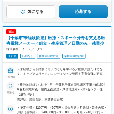
気になる
応募する
NEW
【千葉市/未経験歓迎】医療・スポーツ分野を支える医
療電極メーカー／組立・生産管理／日勤のみ・残業少
株式会社アイ・メデックス
正社員
転勤なし
職種未経験歓迎
業種未経験歓迎
～未経験から段階的にモノづくりを学べる／医療介護だけでな
く、トップアスリートのコンディション管理や宇宙分野の研究な
仕事内容
ど、幅広く活用～
＜勤務地詳細1＞本社住所：千葉県千葉市花見川区宇那谷町1504-
■採用背景：
6 受動喫煙対策：屋内全面禁煙＜勤務地詳細2＞第2センター住
当社は、脳波・心電・筋電などを測定する医療用電極を開発・製
勤務地
所：千葉県千葉市花見川区宇那谷町1500-1 受動喫煙対策：屋内全
【最寄り駅】
造し、医療・介護だけでなくスポーツや宇宙分野でも活用される
面禁煙変更の範囲：会社の定める事業所
志津駅、勝田台駅、東葉勝田台駅
製品を手掛けています。
受注増加と事業拡大に伴い、現場の若手を次のステップに進め、
＜予定年収＞320万円～420万円＜賃金形態＞月給制＜賃金内訳＞
次の世代の育成を想定した募集です。※複数名採用
月額（基本給）：240,000円～300,000円＜月給＞240,000円～