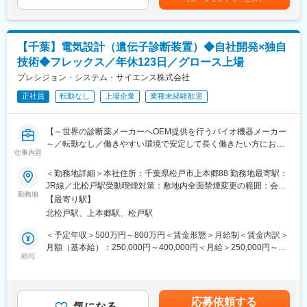
・新規案件の構想と原理検証
バランス良好。時差出勤やマイカー通勤も可能です。
【所属部門構成】
■当社について：
7名（兼任部長、課長、メンバー5名）
1935年創業、医療機器メーカーとして主に肺や呼吸器の機能にま
【千葉】電気設計（遺伝子診断装置）◆自社開発×独自
つわる医療機器の企画・製造・販売や輸入・販売事業を展開して
技術◆フレックス／年休123日／グロース上場
【働き方】
います。
■転勤もありませんので、安心して長期就業することが可能です。
プレシジョン・システム・サイエンス株式会社
■土日祝日休みの完全週休二日制。年休123日＋夏季休暇5日。
■当社の特徴：
正社員
転勤なし
上場企業
業種未経験歓迎
■有休が取得しやすく、フレックスタイム制等により働きやすい環
＜前向きな意見・アイデア歓迎＞
境です。
社歴や年齢・役職などに関係なく、良い意見・アイデアは採用さ
■会社として4～5年前くらいからDX化やホワイト化に動いてお
れやすいことが当社の特徴。仕事を進める上で気になった点や改
【～世界の診断薬メーカーへOEM提供を行うバイオ機器メーカー
り、休日出勤が発生しないように会社として対策している為、現
善したい点などがあれば、どんどん発信してください。
～／転勤なし／働きやすい環境で安定して長く働きたい方にお勧
在では休日出勤はほぼございません。
仕事内容
＜英語力アップや資格取得など、成長支援制度あり＞
め】
■出張は年数回あり（自社や委託会社の工場がある場所：茨城、岩
月2回、講師を招いて実践的な英語スキルを身につけられる勉強会
＜勤務地詳細＞本社住所：千葉県松戸市上本郷88 勤務地最寄駅：
手、秋田、大阪など）
を開催しています（参加費無料）
PCR検査や遺伝子検査に使われる検査装置・試薬を開発・製造す
JR線／北松戸駅受動喫煙対策：敷地内全面禁煙変更の範囲：会社
る当社にて、医療機器（体外診断機器）等の電気設計業務を担当
勤務地
の定める事業所
【当社の魅力】
【最寄り駅】
変更の範囲：会社の定める業務
いただきます。
■同社の技術は今後必要性がさらに高まるDNA鑑定の精度向上に
北松戸駅、上本郷駅、松戸駅
病気の診断や感染症検査を支える製品を世界中の医療機関や研究
も役立つとされており、社会貢献性の高い業務に関わることがで
機関に提供しています。
＜予定年収＞500万円～800万円＜賃金形態＞月給制＜賃金内訳＞
きます。
月額（基本給）：250,000円～400,000円＜月給＞250,000円～
最近では COVID-19 のPCR検査へ大きな貢献を果たしていま
【業務詳細】
給与
400,000円＜昇給有無＞有＜残業手当＞有＜給与補足＞■賞与：年
す。
・システム構成設計
2回※過去実績賃金はあくまでも目安の金額であり、選考を通じて
■装置全体に関わる事が出来、色々な知識を得る事が出来ます。
・配線構成図、配線図、回路図作成、要求仕様書、製造手順書等
上下する可能性があります。月給(月額)は固定手当を含めた表記で
■育休制度完備（女性取得率は100％で、復帰も100％です。パパ
の書類作成
す。
育休の取得も推進しています。）
応募依頼する
・EMC試験、安全認証試験
気になる