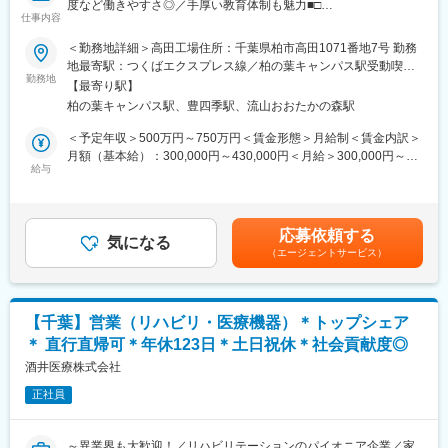
度など働きやすさ◎／手厚い教育体制も魅力■□
残業時間月20時間ほどで働きやすい環境です。
仕事内容
1935年創業の医療機器メーカーで、社内SEとしてご活躍いただき
＜勤務地詳細＞高田工場住所：千葉県柏市高田1071番地7号 勤務
■魅力：
ます。
地最寄駅：つくばエクスプレス線／柏の葉キャンパス駅受動喫煙
（1）同社では100種500品目を超える医療機器を取り扱っており
まずはヘルプデスクやPC・サーバー運用からスタートし、将来的
勤務地
対策：屋内全面禁煙変更の範囲：【変更の範囲：流山本社および
改良・開発も頻繁に行っています。また、一つの製品を1人で設計
【最寄り駅】
にはシステム導入やDX推進にも携われる環境です。
高田工場】
から納品まで一貫して担当するので、自分で設計した製品を確認
柏の葉キャンパス駅、豊四季駅、流山おおたかの森駅
年間休日129日、有休取得率91％、転勤なしと長期就業しやすい
することができ、次回の設計につながる情報を得ることが出来ま
環境も魅力です。
＜予定年収＞500万円～750万円＜賃金形態＞月給制＜賃金内訳＞
す。やればやるほど、キャリアアップにつながる所が魅力です。
月額（基本給）：300,000円～430,000円＜月給＞300,000円～
（2）既存製品のカスタマイズだけではなく、医師の要望を反映し
■業務概要
給与
430,000円＜昇給有無＞有＜残業手当＞有＜給与補足＞※経験・ス
たフルオーダーメイドの医療機器の設計開発を行える機会がある
PC・デバイス管理、ヘルプデスク、サーバー運用・保守・管理な
キルを考慮の上決定いたします。■賞与：年2回（7月・12月）※昨
為、最先端の技術に触れることが出来ます。
ど、幅広い業務をお任せします。
年実績4.2ヶ月■昇給：年1回（1月）■モデル年収：・年収580万円
（3）設計した製品の販売を自社で行っているので、ユーザーの声
最初はヘルプデスク（問合せ対応など）から、その後はご経験に
主任（月給34万円×12ヶ月＋諸手当）・年収820万円 課長（月給
を営業を通してですが聞くことが出来る為、モチベーションアッ
応募依頼する
合わせて、社内システムの最適化・導入や生産性向上のための業
気になる
48万円×12ヶ月＋諸手当）賃金はあくまでも目安の金額であり、
プにもつながります。
（エージェントサービス）
務効率化、さらなるDX化推進などに携わっていただきます。
選考を通じて上下する可能性があります。月給(月額)は固定手当を
これまでの経験を活かし、コアメンバーとしてチームを牽引され
含めた表記です。
■当社について
ることを期待します。
医療現場から求められる手術台や手術用器具、ケガの治療器具と
いった医療器具を企画・製造・販売。1946年の創業以来、「メー
【千葉】営業（リハビリ・医療機器）＊トップシェア
■業務詳細
カー」と「商社」の機能を併せ持ち、医療業界を支えておりま
＊ 直行直帰可＊年休123日＊土日祝休＊社会貢献度◎
＜PC・デバイス管理、キッティング＞
す。
◇PC・スマホなどのキッティング／セットアップ／配備
酒井医療株式会社
◇PCや周辺機器のトラブルシューティング
正社員
＜ヘルプデスク＞
◇社内からのIT関連の問合せ対応
◇IT関連のFAQ作成／運用マニュアルの整備
～異業界も大歓迎！／リハビリテーションのパイオニア企業／家