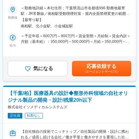
的な要求事項まで深く理解するプロフェッショナルになれます！
キルも習得可能なため市場価値向上が可能です。
～
＜勤務地詳細＞本社住所：千葉県流山市名都借996 勤務地最寄
駅：JR常磐線／南柏駅受動喫煙対策：屋内全面禁煙変更の範囲：
【ポジションの魅力】
■業務内容：
勤務地
本文参照
・同社の製品やシステムが、24時間止めてはならない医療現場の
【最寄り駅】
海外から医療機器を輸入し、国内で販売するために必要な全ての
安心安全や、医療従事者の負担軽減に大きく貢献しています。
南柏駅、北小金駅、小金城趾駅
工程に関わり、技術資料の作成、仕様の確認・検証、行政機関へ
・調剤というニッチな分野で、業界トップクラスのシェアを誇る
の申請等を行います。
＜予定年収＞600万円～900万円＜賃金形態＞月給制＜賃金内訳＞
製品が多数あります。寡占市場だからこそ、競合製品を使ってい
また、生産移行（自社製造工場での生産体制の確認）、機器のリ
月額（基本給）：350,000円～500,000円＜月給＞350,000円～
る顧客からいかにシェアを獲得するか、試行錯誤する面白さがあ
リース後は、海外メーカーの技術者と連携を取りながらの業務も
給与
500,000円＜昇給有無＞有＜残業手当＞有＜給与補足＞※経験・ス
ります。
担当します。
キルを考慮の上決定いたします。■賞与：年2回（7月・12月）※昨
・同社の営業に決まったマニュアルはなく、自分なりの創意工夫
【変更の範囲：会社の定める業務】
年実績4.2ヶ月■昇給：年1回（1月）■年収例：・年収820万円 課
が重要です。また個人だけでなく拠点単位での表彰制度もありチ
長（月給48万円×12ヶ月＋諸手当）賃金はあくまでも目安の金額
ーム一丸で取り組む環境も魅力です。
応募依頼する
■業務詳細：
気になる
であり、選考を通じて上下する可能性があります。月給(月額)は固
（エージェントサービス）
海外メーカーとのやり取りや装置の評価計画・評価検証、製造及
定手当を含めた表記です。
【同社について】
び検査工程向けの手順書および技術資料の作成や改訂業務等があ
当社は売上高256億円、全国77拠点、従業員数570名規模を誇る調
ります。
剤機器メーカーです。1971年創業と半世紀以上歴史をもち、特に
また、新製品導入前はその医療機器を実際に触り、最新の機能を
1980年代から他社に先駆けてスウェーデンなどヨーロッパに販売
【千葉/柏】医療器具の設計◆整形外科領域の自社オリ
体験し、医療現場の最前線に情報を提供するための調査や必要に
網を拡大してきました。国内だけでなく、海外での売上も安定的
ジナル製品の開発・設計/残業20h以下
応じてチームメンバーへの教育にも携わっていただきます。
に伸びているため経営が安定しています。
これまで培ってきたスキルや経験を活かし、実力に応じてチーム
株式会社イソメディカルシステムズ
を牽引するポジションでご活躍いただくことを期待しています。
正社員
転勤なし
変更の範囲：会社の定める業務
■社長メッセージ
世界の医療機器を、日本の医療現場へ。フクダ産業は海外メーカ
【自社独自の技術でニッチトップ／自社製品の開発・設計に携わ
ーと協力し、医療機器を日本市場へ届ける専門メーカーです。あ
れる／成長し続ける会社／働き甲斐と働きやすさを重視した社