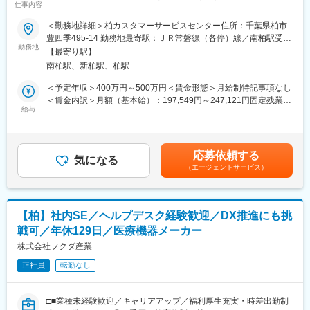
なたにお任せしたいのは、技術文書作成、機器の評価、工場での
仕事内容
風】
検査手順の作成などを通じて、安全で高品質な医療機器を医療現
＜勤務地詳細＞柏カスタマーサービスセンター住所：千葉県柏市
場へ送り出す仕事です。私たちが扱うのは、人の命や健康を支え
■業務概要：
豊四季495-14 勤務地最寄駅：ＪＲ常磐線（各停）線／南柏駅受動
る医療機器です。一つひとつの仕事が、医療現場の安心につなが
整形外科領域における医療機器（手術用器具、手術台関連製品）
勤務地
喫煙対策：敷地内全面禁煙
っています。
【最寄り駅】
の設計開発がメインの業務になります。設計以外に取扱説明書作
南柏駅、新柏駅、柏駅
成、添付文書の追記や、試作品の組立、実験などの作業もありま
■組織構成：
す。設計開発の全体的な流れとしては下記の通りです。
＜予定年収＞400万円～500万円＜賃金形態＞月給制特記事項なし
20代～40代の男女7名で構成されています。
〈業務の流れ〉
＜賃金内訳＞月額（基本給）：197,549円～247,121円固定残業手
輸入医療機器を取扱う部署であるため、中途入社の社員も多く、
・会議でどのような製品を開発するかを決定します。
給与
当/月：69,451円～86,879円（固定残業時間45時間0分/月）超過し
さまざまなキャリアを持つ社員が集まっています。
・設計担当者は、顧客の要望を確認し、詳細機能を検討し、設計
た時間外労働の残業手当は追加支給＜月給＞267,000円～334,000
社内はいつも和やかな雰囲気です。新人からベテラン社員まで一
を進めます。
円（一律手当を含む）＜昇給有無＞有＜残業手当＞有＜給与補足
つのファミリーのような空気で溢れていますので、すぐに溶け込
・定期的に進捗状況を会議で報告しながら、形状・機能を決定し
＞※超過した時間外労働の残業時間代は追加支給■賞与実績:年2
めると思います。
応募依頼する
ていきます。
気になる
回、昨年度実績4か月分賃金はあくまでも目安の金額であり、選考
（エージェントサービス）
・設計完了後、試作の製作・組立を行い、完成品を関係者で確認
を通じて上下する可能性があります。月給(月額)は固定手当を含め
■当社の魅力：
します。改良点があれば、その都度行います。
た表記です。
◇月平均残業時間15時間程度
・強度試験の実施、顧客の意見を取り入れるなどをして完成度を
◇年間休日129日以上
高め、製品化となります。
◇資格支援、家族手当など福利厚生充実
【柏】社内SE／ヘルプデスク経験歓迎／DX推進にも挑
・設計から完成まで一貫して担当していただきます。
戦可／年休129日／医療機器メーカー
変更の範囲：本文参照
■組織構成：
株式会社フクダ産業
機械設計は３名おります。医療機器分野以外の製品開発や設計経
正社員
転勤なし
験者がおり、20代から50代まで幅広い年齢で構成されておりま
す。
□■業種未経験歓迎／キャリアアップ／福利厚生充実・時差出勤制
■就業環境