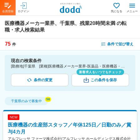
会員登録
ログイン
気になる
メニュー
医療機器メーカー業界、千葉県、残業20時間未満
の転
職・求人検索結果
75
条件で並び替え
件
現在の検索条件
[勤務地]千葉県 [業種]医療機器メーカー業界-医薬品・医療機器・ライフサイエンス・医療系サービス [詳細条件](休日・働き方)残業20時間未満
新着求人をいつでもチェック
条件の変更
この条件を保存
千葉県
のみで募集中
NEW
医療機器の生産部スタッフ／年休125日／日勤のみ／賞
与4カ月
アルフレッサ ファーマ株式会社(アルフレッサ ホールディングス株式会社