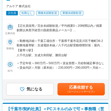
ー
【勤務先について】
午前と午後で勤務先が分かれており、午前は成田市の『成田赤十
アルケア 株式会社
字病院』、午後は印西市の『日本医科大学千葉北総病院』での勤
正社員
転勤なし
職種未経験歓迎
業種未経験歓迎
務となります。なお、通勤・病院間の移動はご本人に社有車を運
転して頂きます。
【正社員採用／完全未経験歓迎／平均残業0～20時間以内／残業
【社有車について】
創業以来黒字経営の国産医療品メーカー】
社有車の貸与タイミングに関して、入社時２週間研修(千葉県船橋
仕事内容
市)期間終了後、パラテクノ東京（江東区）にて運転能力チェック
■主な業務内容：
を行い、問題がなければ社有車貸与となります。
＜勤務地詳細＞千葉工場住所：千葉県千葉市花見川区千種町36-2
・営業ロジのマネジメント（業務の効率化・生産性の向上・営業
自宅付近にて当社で駐車場を借りるまでは、コインパーキング等
勤務地最寄駅：京成電鉄本線／八千代台駅受動喫煙対策：屋内全
サポート）
勤務地
に停めていただくことになります（駐車料金は会社負担)
面禁煙変更の範囲：会社の定める事業所
【最寄り駅】
・営業ロジ業務
八千代台駅、京成大和田駅、勝田台駅
└サンプル入出庫管理
【求人の魅力】
└セールスフォース：発送等に関わる業務（発送伝票の出力）
■フォロー体制：未経験者へのフォローは充実しており数ヶ月の
＜予定年収＞380万円～500万円＜賃金形態＞月給制補足事項なし
└展示会の物品管理及び準備、発送業務
OJT研修を用意しておりますのでご安心ください。
＜賃金内訳＞月額（基本給）：230,000円～290,000円＜月給＞
給与
■扱う製品について：同社は医療用介護ベッド業界の最大手(シェ
230,000円～290,000円＜昇給有無＞有＜残業手当＞有＜給与補足
■その他業務内容：
アNo1)であるパラマウントHDの中核企業となります。加えて、
＞※ご経験・スキルを考慮し、社内規定により決定いたします。■
・臨床試用書、カタログ、販促ツールの管理
業務で扱う製品は機械はパラマウント製品が主となり、業界最高
昇給：年1回（7月）■賞与：年2回（3月・9月／※過去実績：4.4ヶ
・事業部の備品貸出
峰の製品や技術に触れる事が可能です。
月）賃金はあくまでも目安の金額であり、選考を通じて上下する
応募依頼する
・運送費の清算処理
気になる
【同社について】
可能性があります。月給(月額)は固定手当を含めた表記です。
（エージェントサービス）
・繁忙日、繁忙時間帯の発送業務
同社は医療介護用ベッド国内No1シェアを有するパラマウントベ
ッドHDの中核子会社です。介護用ベッド、医療用のベッド市場で
■お仕事のミッション：
国内において約7割の業界TOPシェアを誇り海外でも高いシェアを
・チームマネジメントを実施することで職場環境を整備する。
獲得しています。
【千葉市/契約社員】＜PCスキルのみで可＞事務職（営
・営業ロジで生産性をアップし、サンプルの発送業務等を効率良