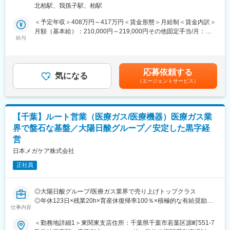
■当社の魅力：
北柏駅、我孫子駅、柏駅
社内には未経験から入社している人が多く、
◇創業90年・売上106億円超の安定経営基盤
医師や患者様を間接的に助けることができやりがいを感じること
◇呼吸器・睡眠医療領域に特化した専門メーカー
＜予定年収＞408万円～417万円＜賃金形態＞月給制＜賃金内訳＞
ができるお仕事です。
◇欧米の医療機器メーカーとの折衝を通じて英語を活かせる環境
月額（基本給）：210,000円～219,000円その他固定手当/月：
ドクターお一人おひとりにしっかり寄り添い、長くお付き合いで
給与
◇月平均残業15時間程度
18,000円～33,000円固定残業手当/月：44,000円～56,000円（固
きるのが特徴です。「手術を絶対に止めない」責任感や医療現場
◇年間休日129日、有給取得率91％
定残業時間25時間0分/月）超過した時間外労働の残業手当は追加
の課題解決を重視していますので、ノルマという考えはなく、目
◇TOEIC手当・無料英会話レッスンなど語学支援制度充実
支給＜月給＞272,000円～308,000円（一律手当を含む）＜昇給有
標値として数値を掲げています。
◇資格支援制度、家族手当など福利厚生充実
無＞有＜残業手当＞有＜給与補足＞■賞与：年2回（3か月分※実績
応募依頼する
気になる
次第）■昇給：有 ■その他固定手当の内訳 調整手当、 営業能力手
（エージェントサービス）
■詳細
■当社について：
当 賃金はあくまでも目安の金額であり、選考を通
すでにお取引のある病院へ毎日訪問しながら、器具のお届けやド
医療先進国である欧米メーカー各社とは長年の信頼関係を築いて
じて上下する可能性があります。月給(月額)は固定手当を含めた表
クターのお困りごとに対して打ち合わせを行います。
おり、顧客であるフクダ電子とは創業以来の取引関係を継続して
記です。
担当施設数は、大きい病院の場合は1施設程、中小規模であれば
います。
【千葉】ルート営業（医療ガス/医療機器）医療ガス業
2~4施設を担当頂きます。手術への立ち合いは発生しません。
睡眠時無呼吸症候群（SAS）の検査・治療市場は年々拡大してお
界で盤石な基盤／大陽日酸グループ／安定した黒字経
＜院内業務＞
り、当社が取り扱うCPAPやPSG関連機器の需要も増加していま
営
・納品作業
す。
・手術後に使用しなかったインプラント・医療機器の回収
また、医療機器の開発・製造・輸入・販売までを一貫して手掛け
日本メガケア株式会社
・手術のオーダーに合わせたドクターと打ち合わせ
る体制を持ち、医療機器業界における高い専門性と技術力を強み
正社員
・手術内容や患者さんに合わせたインプラントの提案 等
としています。
＜その他＞
・メーカーに連絡してインプラント・医療機器を手配
変更の範囲：会社の定める業務
◎大陽日酸グループ/医療ガス業界で売り上げトップクラス
・インプラント・医療機器の返却のための梱包・配送
◎年休123日×残業20h×育産休復帰率100％×積極的な有給奨励
・事務作業 等
仕事内容
◎医療現場では必要不可欠な医療ガスで社会貢献度の高い仕事で
す！
■働き方
＜勤務地詳細1＞東関東支店住所：千葉県千葉市若葉区源町551-7
◎取引先は大学病院をはじめ医療/福祉施設で盤石の経営基盤を持