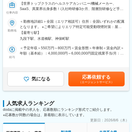
脳卒中の軌跡を変え、脳卒中治療をさらに加速させることを使命
【世界トップクラスのヘルスケアカンパニー/機械メーカー、
としています。
SaaS、異業界出身多数！/入社時研修3か月、階層別研修など手厚
■魅力・やりがい
仕事内容
い研修体制/キャリアパス充実/圧倒的な製品力/業界トップシェア
ニューロバスキュラー営業部では、1/3が女性と、女性も活躍しや
の製品多数/インセンティブ制度】
＜勤務地詳細1＞全国（エリア相談可）住所：全国いずれかの配属
すく、時間的制約のある中でも、デジタルの活用や担当施設のマ
となります。 ※ご希望によりエリア特定可能受動喫煙対策：屋内
ネジメントの工夫により、成果を生み出しやすいビジネスです。
■業務詳細：
勤務地
全面禁煙＜勤務地詳細2＞本社住所：東京都千代田区西神田3-5-2
性別を問わず、デジタルやエリアマネジメント、面談スキルなど
【最寄り駅】
担当エリアの病院（主に医師）に対し、当社メディカルカンパニ
千代田ファーストビル西館勤務地最寄駅：東西線／九段下駅受動
汎用性のあるスキルの向上が求められ、トレーニング機会の提供
九段下駅、水道橋駅、神保町駅
ーの扱っている製品を提案していただきます。
喫煙対策：屋内全面禁煙変更の範囲：会社の定める事業所（リモ
もさることながら、実践を通じて自己成長が可能です。
＜具体的な業務例＞
ートワーク含む）
＜予定年収＞550万円～800万円＜賃金形態＞年俸制＜賃金内訳＞
■研修・教育制度
・担当する製品の提案、技術サポート（手術の立会いあり）
年額（基本給）：4,000,000円～6,000,000円固定残業手当/月：
業界や企業、製品に関して知識を深めるため、3ヶ月程度の初期研
・最新の医療関連情報の提供
給与
50,000円～100,000円（固定残業時間20時間0分/月）超過した時
修（東京本社で実施予定）がございます。座学のみならず実際に
・医療機関へのサポート（勉強・セミナーの主催など）
間外労働の残業手当は追加支給＜月額＞383,333円～600,000円
機器にも触れていただくなど、基礎的な知識・スキルをインプッ
・販売代理店へのサポート（製品情報の提供・勉強会の主催な
（12分割）（一律手当を含む）＜昇給有無＞有＜残業手当＞有＜
トしてから現場へ配属となります。配属後についてもOJT研修な
ど）
給与補足＞※上記年収は目安であり、ご経験やスキルを考慮し決定
らびにeラーニングのプログラムがあるため、業界未経験の方でも
応募依頼する
・各種学会への参加
気になる
いたします。賃金はあくまでも目安の金額であり、選考を通じて
キャッチアップできる環境があります。
（エージェントサービス）
＜配属エリア＞
上下する可能性があります。月給(月額)は固定手当を含めた表記で
※初期研修期間中は会社で手配するビジネスホテルに宿泊していた
選考を通して決定いたします。
す。
だきます。
■研修・教育制度：
変更の範囲：会社の定める業務
人気求人ランキング
入社後は会社、製品に関して知識を深めていただくため3か月の研
dodaに掲載中の求人を、応募数順にランキング形式でご紹介します。
修を行っています。座学だけでなく、実際に担当する製品の操作
※応募数が同数の場合は、新着順に表示しています。
を頂くなど基礎的な知識を身につけてからの現場配属になりま
す。現場配属後も上長や先輩社員との営業動向や勉強会、年次や
更新日：
2026/8/6（木）
階層別の研修プログラムを用意しているため、継続的に知識習得
をする環境が整っております。そのため業界未経験の方も安心し