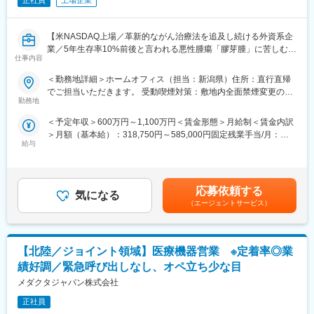
正社員
上場企業
【米NASDAQ上場／革新的ながん治療法を追及し続ける外資系企
業／5年生存率10%前後と言われる悪性腫瘍「膠芽腫」に苦しむ患
仕事内容
者様を支える画期的な医療機器】
＜勤務地詳細＞ホームオフィス（担当：新潟県）住所：直行直帰
＼MR経験が活かせます／
でご担当いただきます。 受動喫煙対策：敷地内全面禁煙変更の範
本ポジションは、がん患者に対する「腫瘍治療電場療法」の情報
勤務地
囲：会社の定める事業所（リモートワーク含む）
提供を通して、患者さんへ治療法の提供を行います。
＜予定年収＞600万円～1,100万円＜賃金形態＞月給制＜賃金内訳
これまでMRの方に多く入社頂いており、がん領域の最先端治療機
＞月額（基本給）：318,750円～585,000円固定残業手当/月：
器（非侵襲デバイス）を保有しており、抗がん剤で効果が得られ
給与
106,250円～195,000円（固定残業時間40時間0分/月）超過した時
にくい領域に対して併用できる治療法として医師に提案できる、
間外労働の残業手当は追加支給＜月給＞425,000円～780,000円
やりがいある業務です。
（一律手当を含む）＜昇給有無＞有＜残業手当＞有＜給与補足＞■
賞与実績:前年度実績（年間給与の15％）賃金はあくまでも目安の
■業務内容：
応募依頼する
気になる
金額であり、選考を通じて上下する可能性があります。月給(月額)
・大学病院などに所属する医師に対して、実際の症例をベースに
（エージェントサービス）
は固定手当を含めた表記です。
した適切な情報提供・適正使用の推進
・医療機関との賃貸借契約の契約締結と与信管理
・医療機器に対して使用成績調査等のPMS業務
【北陸／ジョイント領域】医療機器営業 ※定着率◎業
・治療開始時における機器の手配、医療機関や社内各部署との調
整
績好調／緊急呼び出しなし、オペ立ち少な目
メダクタジャパン株式会社
＜営業スタイル＞
主に大学病院や基幹病院の医師や医療従事者に対して、実際の症
正社員