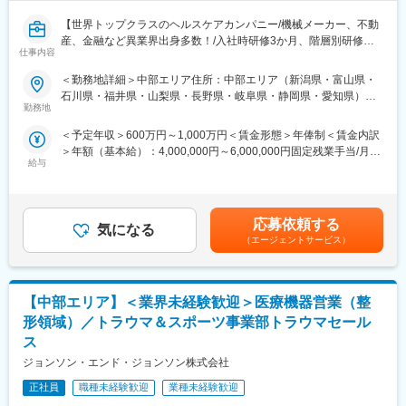
125日、退職金制度など福利厚生も充実しており、長期的に就業
・市場動向・競合・新製品情報の収集および社内へのフィードバ
できる環境です。
【世界トップクラスのヘルスケアカンパニー/機械メーカー、不動
ック
産、金融など異業界出身多数！/入社時研修3か月、階層別研修な
変更の範囲：会社の定める業務
仕事内容
ど手厚い研修体制/キャリアパス充実/圧倒的な製品力/業界トップ
◆働き方
シェアの製品多数/インセンティブ制度/入社想定日：2026年10月1
・直行直帰型の営業スタイル
＜勤務地詳細＞中部エリア住所：中部エリア（新潟県・富山県・
日】
・営業車貸与
石川県・福井県・山梨県・長野県・岐阜県・静岡県・愛知県）を
・目標訪問件数：5件／日
勤務地
担当 ※詳細は入社後に決定受動喫煙対策：屋内全面禁煙変更の範
★自分の提案が、医療現場の課題解決に繋がる営業職です！
・手術立ち合い：5～6件程度／月 ただし、長時間の立ち合いはな
囲：会社の定める事業所
＜予定年収＞600万円～1,000万円＜賃金形態＞年俸制＜賃金内訳
★個人の裁量が大きく、年齢・性別関係・社歴関係なく活躍でき
し
＞年額（基本給）：4,000,000円～6,000,000円固定残業手当/月：
る環境です！
・夜間対応なし
給与
50,000円～65,000円（固定残業時間20時間0分/月）超過した時間
★研修制度が非常に手厚く、医療機器営業のキャリア形成には最
※入社後は、製品知識・業界理解を深めるため、約3か月間の本社
外労働の残業手当は追加支給＜月額＞383,333円～565,000円（12
適な環境です！
研修を実施します。
分割）（一律手当を含む）＜昇給有無＞有＜残業手当＞有＜給与
補足＞※ご経験やスキルを考慮し決定いたします。※上記はインセ
■業務詳細
◆部門構成および担当範囲
応募依頼する
気になる
ンティブを含む金額です。賃金はあくまでも目安の金額であり、
担当エリアの病院（主に医師）に対し、当社にて扱っている製品
VIR営業部
（エージェントサービス）
選考を通じて上下する可能性があります。月給(月額)は固定手当を
を提案していただきます。医師のニーズを掘り下げた上で解決に
部長1名／中日本リージョンリーダー1名／Salesメンバー7名
含めた表記です。
最適なソリューションを提案する、コンサルティングのような営
（VIR営業部全体で19名）
業スタイルになります。
担当施設数：約50施設（うち重点病院 約20施設）
【中部エリア】＜業界未経験歓迎＞医療機器営業（整
＜具体的な業務内容＞
・担当する製品の提案、技術サポート（手術の立会いあり）
◆この仕事・当社の魅力
形領域）／トラウマ＆スポーツ事業部トラウマセール
・最新の医療関連情報の提供、医療機関へのサポート（勉強・セ
・未経験からでも、医療業界に挑戦できる研修体制 入社後約3か
ス
ミナーの主催など）
月間の導入研修では、基礎から製品・医療知識の習得が可能で
ジョンソン・エンド・ジョンソン株式会社
・販売代理店へのサポート
す。
・各種学会への参加
・主体性・自発性が成長に直結する環境 成長期の組織だからこ
正社員
職種未経験歓迎
業種未経験歓迎
・担当施設の患者集患の提案、実行
そ、行動や工夫が成果につながりやすい環境です。