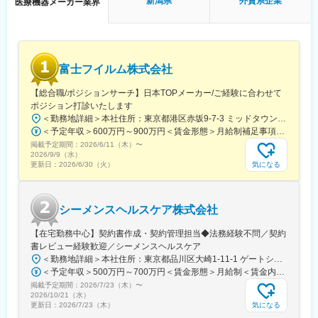
新潟県
外資系企業
医療機器メーカー業界
てご入社いただけます。
■キャリアパス：
マネージャー、本社部門など、長期的に多くのキャリアパスがご
ざいます。社員一人ひとりが自らの能力及びキャリアに対してオ
富士フイルム株式会社
ーナーシップを持ち、研修ツールや社内公募制度を利用し、自ら
のキャリアを築くための環境が整っています。
【総合職/ポジションサーチ】日本TOPメーカー/ご経験に合わせて
例）GROWプログラム：短期間にて他部署の業務体験が可能／社
ポジション打診いたします
内公募制度：職種、セクター間の異動を行える制度
＜勤務地詳細＞本社住所：東京都港区赤坂9-7-3 ミッドタウン・ウェスト勤務地最寄駅：東京メトロ日比谷線／都営大江戸線／六本木駅受動喫煙対策：敷地内全面禁煙変更の範囲：会社の定める事業所（リモートワーク含む）
＜予定年収＞600万円～900万円＜賃金形態＞月給制補足事項なし＜賃金内訳＞月額（基本給）：300,000円～500,000円＜月給＞300,000円～500,000円＜昇給有無＞有＜残業手当＞有賃金はあくまでも目安の金額であり、選考を通じて上下する可能性があります。月給(月額)は固定手当を含めた表記です。
■仕事のやりがい：
掲載予定期間：
2026/6/11（木）
〜
自社製品の普及が、医療の質の向上に繋がります。また個人の裁
2026/9/9（水）
量が大きく、1年目から大きな仕事も担当できるため、自己成長に
気になる
更新日：
2026/6/30（火）
繋がる環境です。
■ジョンソン・エンド・ジョンソンについて：
シーメンスヘルスケア株式会社
・アメリカに本社を構えるグローバルトップクラスのヘルスケア
カンパニー。グローバルでの売上は10兆円を超え、世界の最上位
【在宅勤務中心】契約書作成・契約管理担当◆法務経験不問／契約
の格付け（トリプルA）にも選ばれております。
書レビュー経験歓迎／シーメンスヘルスケア
・全世界で14万人以上の従業員が在籍し、社員一人ひとりが医療
＜勤務地詳細＞本社住所：東京都品川区大崎1-11-1 ゲートシティ大崎ウエストタワー勤務地最寄駅：JR線／大崎駅受動喫煙対策：屋内全面禁煙変更の範囲：会社の定める事業所（リモートワーク含む）
に対しての想いや仕事に対しての誇りを持って活躍しておりま
＜予定年収＞500万円～700万円＜賃金形態＞月給制＜賃金内訳＞月額（基本給）：250,000円～500,000円＜月給＞250,000円～500,000円＜昇給有無＞有＜残業手当＞有＜給与補足＞※給与詳細は経験・能力・前職給与等を踏まえて決定致します。■昇給：年1回（10月）■賞与：年2回（6月・12月）賃金はあくまでも目安の金額であり、選考を通じて上下する可能性があります。月給(月額)は固定手当を含めた表記です。
す。
掲載予定期間：
2026/7/23（木）
〜
・イノベーションに対しても積極的で、総売上高の約15%を研究
2026/10/21（水）
開発費として投資しております。
気になる
更新日：
2026/7/23（木）