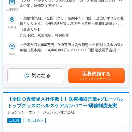
【グローバルトップクラスの医療メーカー／女性活躍のグローバ
ん。
ル企業／研修制度充実】
仕事内容
■メインミッション
■サポート体制：
担当エリアの病院（主に医師）に対し、当社にて扱っている製品
＜勤務地詳細1＞全国（エリア確約不可）住所：全国いずれかの配
不明な点は本部アプリケーションエンジニアなどがいるため、最
を提案していただきます。
属となります。 受動喫煙対策：屋内全面禁煙＜勤務地詳細2＞本
初は専門的な知識はそこまで持っていなくても大丈夫です。
医師のニーズを掘り下げた上で解決に最適なソリューションを提
勤務地
社住所：東京都千代田区西神田3-5-2 千代田ファーストビル西館勤
【最寄り駅】
案する、コンサルティングのような営業スタイルになります。
務地最寄駅：東西線／九段下駅受動喫煙対策：屋内全面禁煙変更
■研修制度：
九段下駅、水道橋駅、神保町駅
■具体的な業務内容
の範囲：会社の定める事業所（リモートワーク含む）
各営業所の先輩社員とOJT形式で半年～1年程度かけて育成を行い
・担当製品の提案、技術サポート（手術の立会いあり）
＜予定年収＞600万円～949万円＜賃金形態＞年俸制＜賃金内訳＞
ます。過去にも未経験の方も多く入社していますのでご安心くだ
・最新の医療関連情報の提供、医療機関へのサポート（勉強・セ
年額（基本給）：4,000,000円～6,000,000円固定残業手当/月：
さい。
ミナーの主催など）
給与
50,000円～65,000円（固定残業時間20時間0分/月）超過した時間
・販売代理店へのサポート（製品情報の提供・勉強会の主催な
外労働の残業手当は追加支給＜月額＞383,333円～565,000円（12
■長期的な就業可能：
ど）
分割）（一律手当を含む）＜昇給有無＞有＜残業手当＞有＜給与
現在は勤続年数20年と在籍している方も多数おり年齢層も20歳～
・各種学会への参加
補足＞※ご経験やスキルを考慮し決定いたします。※上記年収はイ
50歳とバランスよく活躍しています。
応募依頼する
■事業部について
気になる
ンセンティブを含む金額です。賃金はあくまでも目安の金額であ
自己都合の退職も3~5％と大手日系メーカーと同様に非常に長く
（エージェントサービス）
脳血管障害治療製品のグローバルリーダーとして脳卒中治療の課
り、選考を通じて上下する可能性があります。月給(月額)は固定手
働ける環境です。
題に挑み続けています。脳卒中治療は後遺症に繋がりやすく
当を含めた表記です。
QOL（生活の質）やADL（日常生活動作）を損なう可能性の高い
■キャリアパス：
疾患として知られています。その治療に使用する治療デバイスは
機械だけでなく電気やITの知識も身に着けることができます。
【全国◇異業界入社多数！】医療機器営業※グローバル
大きな役割を担っております。
エンジニアのキャリアパスは無限であり、社内公募制度によりサ
トップクラスのヘルスケアカンパニー/研修制度充実
■担当製品
ービスマネージャーとして現場のマネジメント、本社工場での製
脳血管障害の治療に使用される塞栓用コイルや、国内で最初の頭
ジョンソン・エンド・ジョンソン株式会社
品開発・改良、サービス体制の仕組み作りなどキャリア構築が可
蓋内ステント、急性期虚血性脳梗塞の血栓除去デバイスを取り扱
能です。
正社員
5名以上採用
っています。虚血そして出血性脳卒中ケア領域におけるアンメッ
トニーズに応えられる画期的なソリューションの提供を通じて、
変更の範囲：会社の定める業務