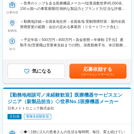
～世界のトップを走る医療機器メーカー/従業員数世界95,000名、
※担当病院数は10～15施設ほどです。
150ヵ国への事業展開/圧倒的な製品力とブランド力/正当な評価体
※緊急の呼び出し等は発生いたしません。
仕事内容
制/1秒に2人の患者さんの生活を毎時間、毎日、変え続けられると
いう社会貢献度～
■担当製品
＜勤務地詳細＞全国各地住所：全国各地 受動喫煙対策：屋内全面
サージェリー事業本部で展開している外科の製品群で「手術用縫
禁煙変更の範囲：会社の定める事業所（リモートワーク含む）
■企業の特徴／魅力：
合糸」「手術用器機」「止血剤」の大きく3つ分けれております。
勤務地
当社は、業界内での圧倒的知名度を誇り、医療機器メーカーとし
入社後はいずれかの製品群を担当いただきます。豊富なラインナ
＜予定年収＞500万円～800万円＜賃金形態＞年俸制【手当】 通
て最前線で業界をリードしています。
ップを揃えており、顧客のニーズに合わせた最適なソリューショ
勤手当(営業職は営業車支給までの間)、深夜勤務手当、休日勤務手
当社は1949年の設立以来、医療技術の革新を続け、電池式体外型
ン提案が可能です。
給与
当＜賃金内訳＞年額（基本給）：4,200,000円～6,000,000円＜月
ペースメーカの開発やリードレスペースメーカ、手術支援ロボッ
額＞350,000円～500,000円（12分割）＜昇給有無＞有＜残業手当
トなどを提供しています。フレックスタイム制度や育児費用補助
■研修・教育制度
＞無＜給与補足＞※記載年収はあくまで目安■営業職29歳、入社4
制度など、働きやすい環境を整えています。市場シェアの高い製
入社後は会社、製品に関して知識を深めていただくため3か月の研
年目の場合固定年収 500万円 インセンティブ 380万円35歳、
品を扱い、社会貢献性の高い仕事に携わりたい方におすすめで
修を行っています。座学だけでなく、実際に担当する製品の操作
応募依頼する
気になる
入社8年目の場合固定年収 600万円 インセンティブ 400万円
す。
を頂くなど基礎的な知識を身につけてからの現場配属になりま
（エージェントサービス）
賃金はあくまでも目安の金額であり、選考を通じて上下する可能
す。現場配属後も上長や先輩社員との営業動向や勉強会、年次や
性があります。月給(月額)は固定手当を含めた表記です。
■評価制度：
階層別の研修プログラムを用意しているため、継続的に知識習得
社員の努力と成果を正当に評価するインセンティブ制度が充実し
をする環境が整っております。
【勤務地相談可／未経験歓迎】医療機器サービスエン
ています。
※初期研修期間中は会社で手配するビジネスホテルに宿泊していた
100%達成の場合は3桁の支給が見込めます。
だきます。
ジニア（新製品担当）◇世界No.1医療機器メーカー
日本メドトロニック株式会社
■業務概要：
■キャリアパス
医療機器の営業職として、医師や販売代理店と連携し、最適な治
正社員
業種未経験歓迎
・マネージャー、本社部門など、長期的に多くのキャリアパスが
療方法の提案を行います。新製品の特徴や効果を説明し、データ
ございます。それを実現するための社内制度も大変充実しており
分析を駆使して戦略的にアプローチします。また、手術に立ち会
ます。
◇◆◇1秒に2人の患者さんの生活を毎時間、毎日、変え続けてい
い、技術的なサポートも担当し、患者様の健康に貢献します。
例）GROWプログラム：短期間にて他部署の業務体験が可能／社