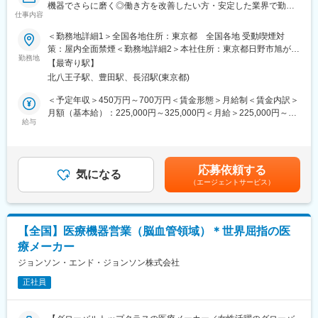
機器でさらに磨く◎働き方を改善したい方・安定した業界で勤務
ョンからの声で製品改良に繋がった事例が複数あり、オープンな
仕事内容
したい方にもおすすめ◆充実した研修教育体制でしっかりフォロ
環境、かつチーム全員で協力・分担する環境があります。
ー】
＜勤務地詳細1＞全国各地住所：東京都 全国各地 受動喫煙対
■働き方：
策：屋内全面禁煙＜勤務地詳細2＞本社住所：東京都日野市旭が丘
■業務内容：
勤務地
・月平均残業時間は20時間程度
4-7-127 勤務地最寄駅：JR中央線／豊田駅受動喫煙対策：屋内全
【最寄り駅】
医療画像診断装置（CT,MRI）、超音波診断装置や麻酔器、生体モ
・機器の新規設置は夕方～夜にかけて行うケースが月に数回あり
面禁煙変更の範囲：会社の定める事業所（リモートワーク含む）
北八王子駅、豊田駅、長沼駅(東京都)
ニターを展開する同社のサービスステーションの一員として、下
得ます。また大型連休など、医療機関がお休みの際に作業が集中
記のような業務をお任せします。
します。夜間/休日の対応は週単位でチームで当番制で行ってお
＜予定年収＞450万円～700万円＜賃金形態＞月給制＜賃金内訳＞
・医療装置の保守 修理、点検等メンテナンス
り、特定の人員が多くならないようにしています。また、当番や
月額（基本給）：225,000円～325,000円＜月給＞225,000円～
・機器導入後の技術支援や購入前後のサポート
給与
緊急対応などで夜間/休日勤務を行なった場合は翌日半休や代休な
325,000円＜昇給有無＞有＜残業手当＞有＜給与補足＞※過去のご
・技術的な問い合わせ対応
どを必ず取得いただくのが前提です。
経験・スキルにより検討いたします。■昇給：年1回（4月） ■賞
※マニュアルは英語ですが、翻訳サービスを用いたり、技術力を身
与：年3回（季節賞与7月・12月、業績賞与翌年3月） 賃金はあく
に着けることで自然と対応が可能になりますのでご安心くださ
■研修体制：
までも目安の金額であり、選考を通じて上下する可能性がありま
応募依頼する
い。
気になる
入社後6か月間は東京本社での研修を予定しております。（遠方の
す。賃金はあくまでも目安の金額であり、選考を通じて上下する
（エージェントサービス）
方は住居を手配します。）取り扱い製品数は多いですが、支店配
可能性があります。月給(月額)は固定手当を含めた表記です。
■就業環境：
属後も先輩社員との同行を通して業務習得していただくため、業
年間を通しての残業時間は平均して30～40時間となっておりま
界未経験であっても一人立ちできるよう研修体制を整えておりま
す。
す。
【全国】医療機器営業（脳血管領域）＊世界屈指の医
スキルを備えたあとは土日や夜間（当番制）に呼び出し（月2, 3回
療メーカー
程度）はありますが、一次対応はコールセンターが行い、現場で
の対応が必要な場合のみ、出勤します。
ジョンソン・エンド・ジョンソン株式会社
変更の範囲：会社の定める業務
また呼び出し手当、待機手当、時間外出勤手当などはしっかり完
正社員
備されております。
こちらはスキルを備えられたことが確認できたのちに入ることに
なりますので、新人の内から対応を求められることはありませ