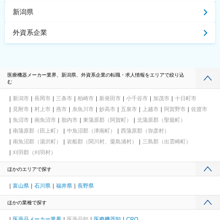
新潟県
外資系企業
医療機器メーカー業界、新潟県、外資系企業の転職・求人情報をエリアで絞り込
む
新潟市
長岡市
三条市
柏崎市
新発田市
小千谷市
加茂市
十日町市
見附市
村上市
燕市
糸魚川市
妙高市
五泉市
上越市
阿賀野市
佐渡市
魚沼市
南魚沼市
胎内市
東蒲原郡（阿賀町）
北蒲原郡（聖籠町）
南蒲原郡（田上町）
中魚沼郡（津南町）
西蒲原郡（弥彦村）
南魚沼郡（湯沢町）
岩船郡（関川村、粟島浦村）
三島郡（出雲崎町）
刈羽郡（刈羽村）
ほかのエリアで探す
富山県
石川県
福井県
長野県
ほかの業種で探す
医薬品メーカー業界
医薬品卸
医療機器卸
CRO