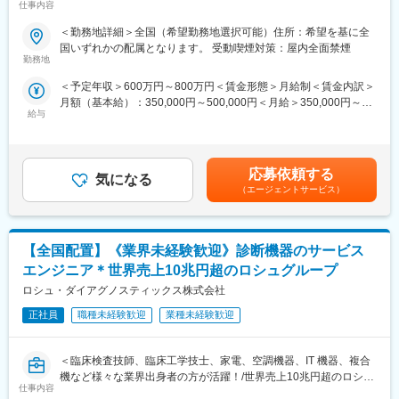
仕事内容
ンの日本法人である日本ストライカー株式会社の営業担当とし
・他製品サポート: 他の医療機器の設置や保守、修理
て、担当エリアでの売上拡大に貢献いただきます。※担当エリア…
＜勤務地詳細＞全国（希望勤務地選択可能）住所：希望を基に全
お住いの地域やご希望を加味して決定します。
■やりがい
国いずれかの配属となります。 受動喫煙対策：屋内全面禁煙
最先端の医療技術を導入することで、患者さんの治療をサポート
勤務地
■事業部について
する重要な役割を担います。ご自身の努力が直接、医療の質を向
＜予定年収＞600万円～800万円＜賃金形態＞月給制＜賃金内訳＞
【ジョイントリプレースメント/サージカル事業本部】
上させ、患者さんの命を救うことにつながります。新製品導入に
月額（基本給）：350,000円～500,000円＜月給＞350,000円～
人工関節手術用製品、手術室用備品 人工関節関連製品において高
携われることができ、技術的な知識とスキルを磨きながら、医療
給与
500,000円＜昇給有無＞有＜残業手当＞無＜給与補足＞※別途イン
い認知度とシェアを誇り、日本ストライカーで最大の規模を有す
現場での実践的な経験を積むことができます。
センティブあり※社用車貸与（会社負担にて自宅近辺の駐車場を利
る部門です。特にCAS＊の分野ではマーケットをリードし、先進
用）※賃金はあくまでも目安の金額であり、選考を通じて上下する
的な支援技術によって手術の精度を高め、患者さんのQOL向上に
■担当製品：
可能性があります。賃金はあくまでも目安の金額であり、選考を
貢献しています。 長年にわたって築き上げた技術を活かし、患者
・3Dマッピングシステム
応募依頼する
気になる
通じて上下する可能性があります。月給(月額)は固定手当を含めた
さんだけではなく医療従事者の 健康や労働環境にも配慮した手術
診断と治療（マッピング・アブレーション）が一体化の新モデ
（エージェントサービス）
表記です。
室装備品にも注力し、医療に貢献しています。
ル。患者の合併症のリスクを限りなく低減することに成功した他
＊CAS=Computer-Assisted Surgery ナビゲーションシステムやロ
社にはない新製品。
ボティクス技術を用いた手術支援システム
https://www.medtronic.com/jp-ja/our-company/press/2025-06-
【全国配置】《業界未経験歓迎》診断機器のサービス
affera-mapping-ablation-system.html
■業務詳細
エンジニア＊世界売上10兆円超のロシュグループ
・担当する製品の提案、技術サポート
■企業の魅力／特徴
ロシュ・ダイアグノスティックス株式会社
・医療機関へのサポート（手術立ち会い、勉強・セミナーの主催
当社は1949年の設立以来、医療技術の革新を続けており、電池式
など）
正社員
職種未経験歓迎
業種未経験歓迎
体外型ペースメーカの開発やリードレスペースメーカ、手術支援
・販売代理店へのサポート（製品情報の提供、勉強会の主催な
ロボットなどを提供しています。
ど）
＜臨床検査技師、臨床工学技士、家電、空調機器、IT 機器、複合
・各種学会への参加
変更の範囲：会社の定める業務
機など様々な業界出身者の方が活躍！/世界売上10兆円超のロシュ
仕事内容
グループ/PCR検査を開発したメーカー/キャリア入社6割/月平均残
■事業部や取り扱う製品について