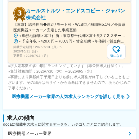
変更の範囲：会社の定める業務
カールストルツ・エンドスコピー・ジャパン
株式会社
【東京】総務担当◆週2リモート可・WLB◎／離職率5.1%／外資系
医療機器メーカー／安定した事業基盤
＜勤務地詳細＞本社住所：東京都千代田区富士見2-7-2 ステージビルディング8F勤務地最寄駅：JR総武線／飯田橋駅受動喫煙対策：屋内全面禁煙変更の範囲：会社の定める事業所（リモートワーク含む）
＜予定年収＞420万円～700万円＜賃金形態＞年俸制＜賃金内訳＞年額（基本給）：3,319,800円～5,440,000円固定残業手当/月：73,350円～130,000円（固定残業時間30時間0分/月）超過した時間外労働の残業手当は追加支給＜月額＞350,000円～583,333円（12分割）（一律手当を含む）＜昇給有無＞有＜残業手当＞有＜給与補足＞※経験・能力・前職での給与を考慮し､当社規定により決定します。■パフォーマンスボーナス（個人実績連動／年1回■昇給：有（人事評価・会社業績に基づく）賃金はあくまでも目安の金額であり、選考を通じて上下する可能性があります。月給(月額)は固定手当を含めた表記です。
掲載予定期間：
2026/7/13（月）
〜
2026/10/11（日）
気になる
更新日：
2026/7/13（月）
※求人応募数の多い順にランキングしています（非公開求人は除く）。
※集計対象期間：2026/7/30（木）～2026/8/5（水）
※事情により掲載終了予定日よりも前に求人募集が終了していることもご
ざいます。その場合は当サイトから応募はできませんので、あらかじめご
了承ください。
医療機器メーカー業界
の人気求人ランキングを詳しく見る
求人の傾向
dodaに掲載中の求人に関するデータを、カテゴリごとにご紹介します。
医療機器メーカー業界