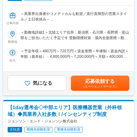
のが特徴です。グローバル・日本法人ともにボトムアップの文化
変更の範囲：会社の定める業務
があり、日本のマーケットやKOLの声に即した製品提供を行って
いるため、自信をもった営業活動が可能です。
～異業界出身者やコメディカルも歓迎／直行直帰型の営業スタイ
ル／土日祝休み～
▽業務内容
仕事内容
国公立および主要私立病院の整形外科等のドクターに対し、ご自
◆募集背景
＜勤務地詳細1＞北陸エリア住所：新潟県・石川県・長野県・富山
宅からの直行直帰でジョイント機器の営業活動を行って頂きま
当社では、グローバル戦略に基づく新製品の導入拡大や、 取扱製
県をご担当いただく予定です 受動喫煙対策：屋内全面禁煙＜勤務
す。営業のスタイルは深耕営業で、医師との関係構築によるアカ
品・ビジネス領域の拡大が継続的に進んでいます。今後の事業成
勤務地
地詳細2＞メリットメディカル・ジャパン株式会社住所：新宿区西
デミカルな営業スタイルを重要視しています。
長および市場ニーズの拡大を見据え、中日本リージョンにおける
新宿1-26-2 新宿野村ビル３９階勤務地最寄駅：JR・地下鉄線／新
（1）製品PR活動
＜予定年収＞480万円～720万円＜賃金形態＞年俸制＜賃金内訳＞
営業活動をさらに強化するため、新たな営業メンバーを募集する
宿・西新宿駅受動喫煙対策：屋内全面禁煙変更の範囲：会社の定
（2）製品に関連する情報提供（手術手技、臨床データ、医学情報
年額（基本給）：4,800,000円～7,200,000円＜月額＞400,000円
こととなりました。
める事業所（リモートワーク含む）
等）
給与
～600,000円（12分割）＜昇給有無＞有＜残業手当＞有＜給与補
地域医療への貢献を大切にしながらも、グローバル企業ならでは
（3）ドクター・ナースへの勉強会（独自の教育施設等を使用）
足＞※ご経験やスキルを考慮し決定いたします。・昇給・昇格：年
の製品力や成長機会を活かし、全国各地で活躍できる環境を整え
※手術の立ち会いは原則別ポジションで実施します。初オペの場合
1回・インセンティブ：年間目標達成時、年収の最大20％支給賃
ています。成長フェーズにある組織の一員として、事業拡大に主
など、顧客の要請に応じて同席するケースはありますが頻度は少
金はあくまでも目安の金額であり、選考を通じて上下する可能性
体的に関わりながら活躍いただけるポジションです。
応募依頼する
な目です。
気になる
があります。月給(月額)は固定手当を含めた表記です。
※担当エリア：新潟県・石川県・長野県・富山県を予定していま
（エージェントサービス）
す。
▽入社後のイメージ
ご経験にもよりますが、基本的には座学研修を1週間実施したあ
◆業務内容
と、営業同行やオペの見学を行いながら半年～1年ほどかけて教育
【1day選考会◇中部エリア】医療機器営業（外科領
・インターベンション領域およびクリティカルケア領域製品の営
していきます。
業
域）◆異業界入社多数！/インセンティブ制度
・医療機関・代理店（新規／既存）への製品提案、導入・販売支
ジョンソン・エンド・ジョンソン株式会社
▽働き方
援
製品特性上、緊急の呼び出しが基本的に発生せず、手術の立ち会
・医療関係者との関係構築およびニーズの把握
正社員
職種未経験歓迎
業種未経験歓迎
い頻度も少ないため、安定的に働くことができます。年間休日も
・社内関連部署と連携した営業活動、目標達成への取り組み