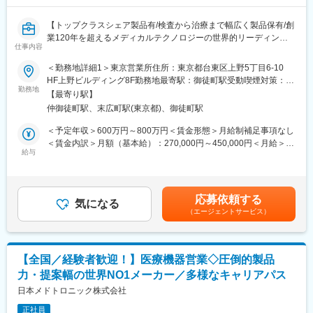
内公募制度：職種、セクター間の異動を行える制度
腱板断裂修復術などに用いるスーチャーアンカーを世界て初めて
発売。国内においても最初に生体内吸収性の製品を導入し、金属
【トップクラスシェア製品有/検査から治療まで幅広く製品保有/創
変更の範囲：会社の定める業務
製、PEEK製を含め、手指・肘・股・膝・足関節の靱帯等修復術に
業120年を超えるメディカルテクノロジーの世界的リーディング
仕事内容
対応する多様なラインナップをそろえています。
カンパニー】
■研修・教育：
＜勤務地詳細1＞東京営業所住所：東京都台東区上野5丁目6-10
業界・企業・製品理解のため、東京本社で1～2か月の初期研修を
当社はライフサイエンス分野における検査機器製品、医療機器等
HF上野ビルディング8F勤務地最寄駅：御徒町駅受動喫煙対策：屋
実施。実機に触れて基礎を習得後配属。配属後もOJTやeラーニン
を展開しているグローバル企業です。今回は当社製品のセールス
勤務地
内全面禁煙＜勤務地詳細2＞全国各地住所：全国 ※ご希望の勤務地
【最寄り駅】
グで未経験者も成長可能な体制です。基礎重視で安心して学べる
を担当いただける方を募集しています。
で応相談（出張ベースでの勤務）受動喫煙対策：屋内全面禁煙変
仲御徒町駅、末広町駅(東京都)、御徒町駅
環境。
更の範囲：会社の定める事業所（リモートワーク含む）
■留意事項：
※ご経験、希望に応じて選考部署・エリアをご提案させていただき
＜予定年収＞600万円～800万円＜賃金形態＞月給制補足事項なし
ジョンソン・エンド・ジョンソンは、当社の整形外科事業を分
ます。
＜賃金内訳＞月額（基本給）：270,000円～450,000円＜月給＞
離・独立（セパレーション）し、DePuy Synthes として独立した
ご希望を応募時に合わせてご連絡ください。
給与
270,000円～450,000円＜昇給有無＞有＜残業手当＞無＜給与補足
企業を設立する計画を発表しています。必要な諸条件が満たされ
＞※給与詳細は、経験・能力により決定します。※上記はインセン
ることを前提に、18～24ヶ月以内に完了する見込みです。本ポジ
■選考ポジション：
ティブ込みの金額です。※外勤日当は実績に応じて別途支給となり
ションはセパレーション完了後、DePuy Synthes の従業員として
これまでのご経験やご希望に合わせてご紹介いたします。
ます。賃金はあくまでも目安の金額であり、選考を通じて上下す
応募依頼する
雇用される予定であり、同社の雇用体系・プログラム・ポリシ
≪配属部門一例≫
気になる
る可能性があります。月給(月額)は固定手当を含めた表記です。
ー・福利厚生が適用されます。詳細は、適切なタイミングで
（エージェントサービス）
・アドバンスド ペイシェント モニタリング（血行動態モニタリン
DePuy Synthes より別途通知される予定です。
グ／クリティカルケア等）
・MMS事業部（薬局DX推進（自動薬剤ピッキング装置））
変更の範囲：会社の定める業務
・サージュリー事業部（止血材など）
【全国／経験者歓迎！】医療機器営業◇圧倒的製品
・SM事業部（採血管を含む検査関連製品）
力・提案幅の世界NO1メーカー／多様なキャリアパス
・オンコロジー営業部
日本メドトロニック株式会社
■職務詳細
正社員