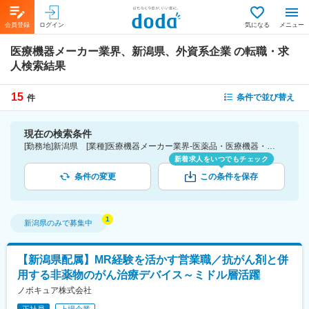
会員登録
ログイン
気になる
メニュー
医療機器メーカー業界、新潟県、外資系企業
の転職・求
人検索結果
15
条件で並び替え
件
現在の検索条件
[勤務地]新潟県 [業種]医療機器メーカー業界-医薬品・医療機器・ライフサイエンス・医療系サービス [詳細条件](会社・職場の環境)外資系企業
新着求人をいつでもチェック
条件の変更
この条件を保存
新潟県
のみで募集中
【新潟県配属】MR経験を活かす営業職／抗がん剤と併
用する非薬物のがん治療デバイス～ミドル層活躍
ノボキュア株式会社