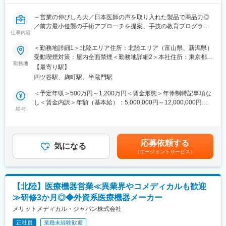
例と治療方針を確認しながら製品の情報提供と患者状態に合わせ
た提案活動を行います。また製品の処方時には施設との契約締結
～営業の伸びしろ大／日本医師の声を取り入れた製品で商品力◎
を行います。
／前方最小侵襲の手術アプローチを提案、手技の教育プログラム
※宿泊を伴う国内出張あり。日本全国の大学病院・基幹病院および
仕事内容
も提供～
学会等への出張があります。
＜勤務地詳細1＞北陸エリア住所：北陸エリア（富山県、新潟県）
▽概要
■担当製品：
受動喫煙対策：屋内全面禁煙＜勤務地詳細2＞本社住所：東京都千
・同社はスイスに本社を置き、世界45か国で事業展開するジョイ
担当製品である「オプチューン（Optune）」は、特定の悪性腫瘍
勤務地
代田区麹町5-3-5 麹町中田ビル2階勤務地最寄駅：JR・東京メトロ
【最寄り駅】
ント・スパイン領域の医療機器メーカーです。
（脳腫瘍の膠芽腫や非小細胞肺がんなどの固形癌）の細胞分裂
線／四ツ谷駅受動喫煙対策：屋内全面禁煙変更の範囲：会社の定
四ツ谷駅、麹町駅、半蔵門駅
・患者の肉体的負担が少ない、前方最小侵襲手術（AIMS）に強み
を、体に発生させた特殊な電場で阻害する在宅用の医療機器で
める事業所
を持っています。製品のほか、医師に向けた手技の教育プログラ
す。セラミック製の電極パッド（アレイ）を身体に貼り、持ち運
＜予定年収＞500万円～1,200万円＜賃金形態＞年俸制特記事項な
ムやAR技術を用いたサポートシステムも提供しており、既にグロ
び可能な本体から交流電場を送り続けることで腫瘍の増殖を抑え
し＜賃金内訳＞年額（基本給）：5,000,000円～12,000,000円＜
ーバルでTOP5シェアながら、過去10年で平均25%と非常に高い
ます。
給与
月額＞416,666円～1,000,000円（12分割）＜昇給有無＞有＜残業
成長率で規模を拡大。
同製品による治療は投薬治療や放射線治療と異なり、全身性の副
手当＞無＜給与補足＞上記はあくまでも目安の年収金額であり、
・日本でも更に事業展開を進めていくため、積極的な増員採用を
作用が少ないことが特徴で、5年生存率10%と言われる膠芽腫に対
選考を通じて上下する可能性があります。また、予定年収以外
進めています。
して一定の有用性が実証されています。
に、ターゲットボーナスのインセンティブがあります。賃金はあ
応募依頼する
※2017年に保険収載が開始され、現在は膠芽腫（脳腫瘍）／切除
気になる
くまでも目安の金額であり、選考を通じて上下する可能性があり
（エージェントサービス）
▽求人のポイント
不能な進行・再発の非小細胞肺癌（NSCLC）に対して適応があり
ます。月給(月額)は固定手当を含めた表記です。
★拡大フェーズで様々なチャンス
ます。
拡大期のため、新規開拓による評価の機会、部門や拠点拡大によ
る昇進の機会など、営業における白地・伸びしろが大きくキャリ
■入社後の流れ：
【北陸】医療機器営業≪異業界やコメディカルも歓迎
アアップのチャンスが多くあります。
東京での2～3週間（予定）の研修を終えた後、現場でのOJT研修
≫研修3か月◎◆外資系医療機器メーカー
★高い定着率と社風
となります。これまでMRの方に多くご入社頂いており、ミドル・
異なるエリア同士でも連携するなどチームワークのある社風で、
メリットメディカル・ジャパン株式会社
シニア問わずご活躍いただいています。
退職者が少なく、若手だけでなく40代以上のベテラン社員も多い
正社員
業種未経験歓迎