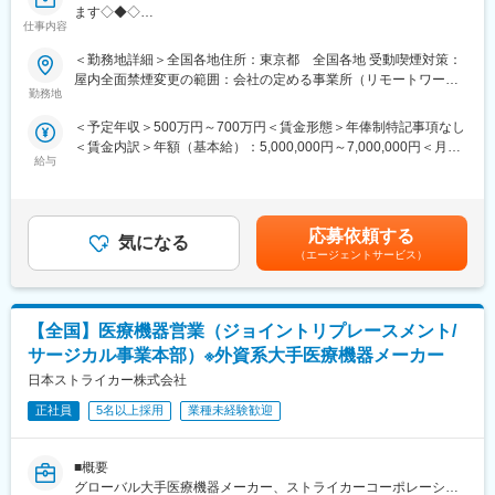
ます◇◆◇
内公募制度：職種、セクター間の異動を行える制度
仕事内容
～世界のトップを走る医療機器メーカー/従業員数世界90,000名、
■職務詳細：
150ヵ国への事業展開/圧倒的な製品力とブランド力/子育てサポー
・医師への新製品提案／レクチャー
変更の範囲：会社の定める業務
＜勤務地詳細＞全国各地住所：東京都 全国各地 受動喫煙対策：
ト「くるみんマーク」取得/正当な評価体制～
・販売代理店との協力／教育
屋内全面禁煙変更の範囲：会社の定める事業所（リモートワーク
・手術立ち会い／技術サポート
勤務地
含む）
■採用背景
・データ分析に基づく戦略的アプローチ
＜予定年収＞500万円～700万円＜賃金形態＞年俸制特記事項なし
Cardiac Ablation Solutions（CAS：循環器領域）事業にて新製品
＜賃金内訳＞年額（基本給）：5,000,000円～7,000,000円＜月額
の導入を行っており、保守・メンテナンス等を担うService &
■研修／フォロー体制：
給与
＞416,666円～583,333円（12分割）＜昇給有無＞有＜残業手当＞
Repair部でも増員を行っています。
入社後、約1年をかけて1人前になれる研修・OJT制度を完備。座
有＜給与補足＞※記載年収はあくまで目安賃金はあくまでも目安の
学研修と先輩社員との同行で、着実に力をつけることができま
金額であり、選考を通じて上下する可能性があります。月給(月額)
■業務内容
す。戦略的な営業活動を通じて、医師との折衝やデータ分析のス
は固定手当を含めた表記です。
新しい医療機器の導入とそのサポート業務を担当するポジション
キルも磨かれます。
応募依頼する
気になる
です。病院や医療施設で新しい医療機器を導入し、スムーズに運
（エージェントサービス）
用されるようにサポートして頂きます。顧客とのコミュニケーシ
変更の範囲：会社の定める業務
ョンや技術的なサポートを通じて、医療現場での問題解決に寄与
する重要な役割を担います。
【全国】医療機器営業（ジョイントリプレースメント/
■業務詳細
サージカル事業本部）※外資系大手医療機器メーカー
・新製品導入プロセス構築: 新しい医療機器を導入するための計
日本ストライカー株式会社
画、実行
・保守点検／故障修復: 機器が安定して動作するように定期的な点
正社員
5名以上採用
業種未経験歓迎
検、修理
・症例立会: 手術や治療の際に立ち会い、機器の使用サポート
■概要
・顧客対応: 顧客からの問い合わせや要望に対応
グローバル大手医療機器メーカー、ストライカーコーポレーショ
・データ分析: 機器の使用データを分析し、運用の改善提案