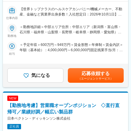
※担当病院数は10～15施設ほどです。
・若手リーダーを目指せるキャリア機会 異業界出身者が数年でリ
※緊急の呼び出し等は発生いたしません。
ーダーへ昇進した実績もあります。
【世界トップクラスのヘルスケアカンパニー/機械メーカー、不動
・社会貢献と自己成長、評価がつながる仕事 医療現場への貢献
産、金融など異業界出身多数！入社想定日：2026年10月1日】
仕事内容
■担当製品
が、自身の成長や報酬としても還元されます。
■業務詳細
サージェリー事業本部で展開している外科の製品群で「手術用縫
担当エリアの病院（主に医師）に対し、当社にて扱っている製品
＜勤務地詳細＞中部エリア住所：中部エリア（新潟県・富山県・
合糸」「手術用器機」「止血剤」の大きく3つ分けれております。
変更の範囲：会社の定める業務
を提案していただきます。医師のニーズを掘り下げた上で解決に
石川県・福井県・山梨県・長野県・岐阜県・静岡県・愛知県）を
入社後はいずれかの製品群を担当いただきます。豊富なラインナ
最適なソリューションを提案する、コンサルティングのような営
勤務地
担当 ※詳細は入社後に決定受動喫煙対策：屋内全面禁煙変更の範
ップを揃えており、顧客のニーズに合わせた最適なソリューショ
業スタイルになります。
囲：会社の定める事業所
＜予定年収＞600万円～949万円＜賃金形態＞年俸制＜賃金内訳＞
ン提案が可能です。
＜具体的な業務内容＞
年額（基本給）：4,000,000円～6,000,000円固定残業手当/月：
・担当する製品の提案、技術サポート（手術の立会いあり）
給与
50,000円～65,000円（固定残業時間20時間0分/月）超過した時間
■研修・教育制度
・最新の医療関連情報の提供、医療機関へのサポート（勉強・セ
外労働の残業手当は追加支給＜月額＞383,333円～565,000円（12
入社後は会社、製品に関して知識を深めていただくため3か月の研
ミナーの主催など）
分割）（一律手当を含む）＜昇給有無＞有＜残業手当＞有＜給与
修を行っています。座学だけでなく、実際に担当する製品の操作
・販売代理店へのサポート
補足＞※ご経験やスキルを考慮し決定いたします。※上記年収はイ
を頂くなど基礎的な知識を身につけてからの現場配属になりま
・各種学会への参加
応募依頼する
気になる
ンセンティブを含む金額です。賃金はあくまでも目安の金額であ
す。現場配属後も上長や先輩社員との営業動向や勉強会、年次や
■事業部について：
（エージェントサービス）
り、選考を通じて上下する可能性があります。月給(月額)は固定手
階層別の研修プログラムを用意しているため、継続的に知識習得
オーソペディックス事業本部は、整形領域で使用されるインプラ
当を含めた表記です。
をする環境が整っております。
ント製品を取り扱っています。今回採用するのはトラウマ／スポ
※初期研修期間中は会社で手配するビジネスホテルに宿泊していた
ーツビジネスの営業職を募集しております。
だきます。
NEW
トラウマビジネスは、四肢の外傷製品を取り扱い、歴史的にマー
ケットリーダーを維持し、そして今後も新製品の導入を継続的に
【勤務地考慮】営業職オープンポジション ◇直行直
■キャリアパス
計画しています。
帰可／業績好調／幅広い製品群
・マネージャー、本社部門など、長期的に多くのキャリアパスが
圧倒的な製品ポートフォリオとセールスカバレッジにより、更な
日本ベクトン・ディッキンソン株式会社
ございます。それを実現するための社内制度も大変充実しており
るシェアアップと共に他社の追随を許さないポジションを目指し
ます。
ています
正社員
例）GROWプログラム：短期間にて他部署の業務体験が可能／社
スポーツビジネス（スポーツ整形領域）は、反復性肩関節脱臼、