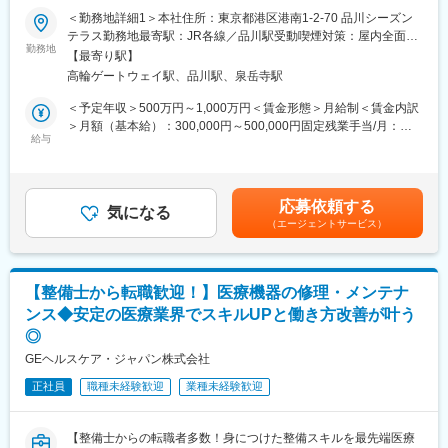
業20時間/夜間呼び出しほとんどなし/直行直属/研修体制充実＞
配属先の「ジョイントリプレースメント/サージカル事業本部」
＜勤務地詳細1＞本社住所：東京都港区港南1-2-70 品川シーズン
は、数ある同社の事業部の中で最も売上比率の大きい事業部の一
テラス勤務地最寄駅：JR各線／品川駅受動喫煙対策：屋内全面禁
■求人概要：
つです。慢性的な関節疾患に用いる人工関節や、業界随一のシェ
勤務地
煙＜勤務地詳細2＞全国（エリア確約不可）住所：全国いずれかの
【最寄り駅】
フィールドサービスエンジニア職として、当社製品の新規据付、
アを誇る整形外科用手術ロボット「Mako」のほか、手術現場の課
配属となります。 受動喫煙対策：敷地内喫煙可能場所あり変更の
高輪ゲートウェイ駅、品川駅、泉岳寺駅
保守点検をお任せいたします。コロナ禍以降、医療や検査の意義
題を解決するための様々なデバイスを取り扱っています。
範囲：会社の定める事業所（リモートワーク含む）
が更に高まりニーズが増加する中での増員採用となります。社会
＜予定年収＞500万円～1,000万円＜賃金形態＞月給制＜賃金内訳
貢献、顧客への価値向上意識が高く、自身の専門性を高めたい方
■研修について
＞月額（基本給）：300,000円～500,000円固定残業手当/月：
にはおすすめのポジションです。
座学とOJTを織り交ぜた研修制度を用意しております。約1ヶ月間
給与
51,936円～70,000円（固定残業時間20時間0分/月）超過した時間
で医療や製品の知識を習得し、2ヶ月目以降はOJT形式で徐々に実
外労働の残業手当は追加支給＜月給＞351,936円～570,000円（一
■業務内容：
務に取り組んでいきます。
律手当を含む）＜昇給有無＞有＜残業手当＞有＜給与補足＞※今ま
・当社検査機器の新規据付
でのご経験に応じ、決定します。賃金はあくまでも目安の金額で
応募依頼する
・ユーザー（臨床検査技師）に対する機器の操作説明
■働き方に関して
気になる
あり、選考を通じて上下する可能性があります。月給(月額)は固定
（エージェントサービス）
・当社検査機器の保守点検
基本的に直行直帰スタイルですので、柔軟な働き方が可能です。
手当を含めた表記です。
・緊急修理対応
また、人工関節領域は基本的に予定手術のため、緊急の呼び出し
・保守点検のスケジューリング、作業報告書の作成
等は滅多に発生しません。
※保守点検は契約締結や請求業務はありますが、契約目標などの予
【整備士から転職歓迎！】医療機器の修理・メンテナ
算はありません。
■キャリアパス
ンス◆安定の医療業界でスキルUPと働き方改善が叶う
※緊急時の一次対応はコールセンターが対応です。二次対応として
部内でのキャリアパス以外にも、マーケティングやトレーニング
◎
後日修理に訪問することがメインとなります。
部隊、バックオフィスなどといった様々な職種へチャレンジでき
る社内公募制度がございます。また、女性活躍も推進しており、
GEヘルスケア・ジャパン株式会社
■担当製品・環境：
出産・育休を経て復帰し活躍している社員もいます。
正社員
職種未経験歓迎
業種未経験歓迎
医療機関や検査センターで使用される臨床検査機器になります。
顧客から圧倒的な知名度があるだけでなく、業務を通して顧客と
深く接点を持てるため、営業職など社内連携を通して、顧客の検
【整備士からの転職者多数！身につけた整備スキルを最先端医療
査の質や生産性向上に貢献することができます。実際に本ポジシ