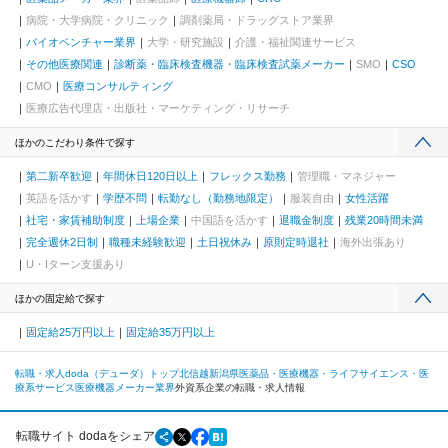
病院・大学病院・クリニック
調剤薬局・ドラッグストア業界
バイオベンチャー業界
大学・研究施設
介護・福祉関連サービス
その他医療関連
診断薬・臨床検査機器・臨床検査試薬メーカー
SMO
CSO
CMO
医療コンサルティング
医療広告代理店・出版社・マーケティング・リサーチ
ほかのこだわり条件で探す
第二新卒歓迎
年間休日120日以上
フレックス勤務
管理職・マネジャー
英語を活かす
学歴不問
転勤なし（勤務地限定）
服装自由
女性活躍
社宅・家賃補助制度
上場企業
中国語を活かす
退職金制度
残業20時間未満
完全週休2日制
職種未経験歓迎
土日祝休み
原則定時退社
海外出張あり
U・Iターン支援あり
ほかの固定給で探す
固定給25万円以上
固定給35万円以上
転職・求人doda（デューダ）トップ
北信越
新潟県
医薬品・医療機器・ライフサイエンス・医
療系サービス
医療機器メーカー業界
外資系企業の転職・求人情報
転職サイト dodaをシェア