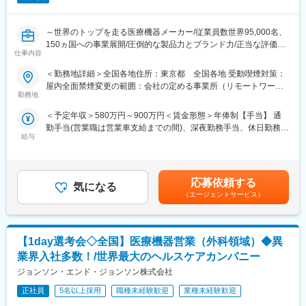
※配属部署によりますが、基本的には病院、薬局などへの営業とな
ります。
・担当施設・地区における製品の販売活動や代理店との協働
～世界のトップを走る医療機器メーカー/従業員数世界95,000名、
・学会・地域セミナー等の企画・運営・サポート
150ヵ国への事業展開/圧倒的な製品力とブランド力/正当な評価体
・医療従事者へのトレーニングなど
仕事内容
制/1秒に2人の患者さんの生活を毎時間、毎日、変え続けられると
いう社会貢献度～
＜勤務地詳細＞全国各地住所：東京都 全国各地 受動喫煙対策：
屋内全面禁煙変更の範囲：会社の定める事業所（リモートワーク
■同社の魅力
■企業の特徴／魅力：
勤務地
含む）
・当社の診断機器は適切な治療をする上で非常に重要で、高いシ
当社は、業界内での圧倒的知名度を誇り、医療機器メーカーとし
ェアも持っているなど、医療現場のお客様から高く評価されてい
＜予定年収＞580万円～900万円＜賃金形態＞年俸制【手当】 通
て最前線で業界をリードしています。当社は1949年の設立以来、
ます。検査だけに留まらず、臨床医へのフィードバックまで一貫
勤手当(営業職は営業車支給までの間)、深夜勤務手当、休日勤務手
医療技術の革新を続け、電池式体外型ペースメーカの開発やリー
して携わることができるのも大きなやりがいです。また、目標達
給与
当＜賃金内訳＞年額（基本給）：5,000,000円～8,000,000円＜月
ドレスペースメーカ、手術支援ロボットなどを提供しています。
成率だけでなく、会社として定めている注力製品に対してのイン
額＞416,666円～666,666円（12分割）＜昇給有無＞有＜残業手当
育児費用補助制度など、働きやすい環境を整えています。市場シ
センティブなどもあります。
＞無＜給与補足＞※記載年収はあくまで目安■営業職35歳、入社8
ェアの高い製品を扱い、社会貢献性の高い仕事に携わりたい方に
年目の場合固定年収 600万円 インセンティブ 400万円賃金は
おすすめです。
応募依頼する
・バックアップ体制：製品担当のマーケや学術チームもいるの
気になる
あくまでも目安の金額であり、選考を通じて上下する可能性があ
（エージェントサービス）
で、一緒に同行してサポートなども可能です。商談内容やステー
ります。月給(月額)は固定手当を含めた表記です。
■評価制度：
クホルダーを意識して社内のリソースを活用しながら進めていく
社員の努力と成果を正当に評価するインセンティブ制度が充実し
ことが可能です。
ています。
【1day選考会◇全国】医療機器営業（外科領域）◆異
100%達成の場合は3桁の支給が見込めます。
・現在、世界50ヵ国で医療サービスを提供し、全世界の社員数は
業界入社多数！/世界最大のヘルスケアカンパニー
6万5千人となっています。国外だけでなく、日本の福島にも生産
■業務概要：
ジョンソン・エンド・ジョンソン株式会社
工場を有しており、安定供給を図りつつ、日本の医療現場に貢献
医療機器の営業職として、医師や販売代理店と連携し、最適な治
しています。
療方法の提案を行います。新製品の特徴や効果を説明し、データ
正社員
5名以上採用
職種未経験歓迎
業種未経験歓迎
分析を駆使して戦略的にアプローチします。また、手術に立ち会