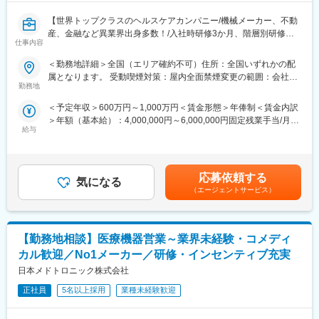
変更の範囲：会社の定める業務
い、技術的なサポートも担当し、患者様の健康に貢献します。
【世界トップクラスのヘルスケアカンパニー/機械メーカー、不動
産、金融など異業界出身多数！/入社時研修3か月、階層別研修な
■職務詳細：
仕事内容
ど手厚い研修体制/キャリアパス充実/圧倒的な製品力/業界トップ
・医師への新製品提案／レクチャー
シェアの製品多数/インセンティブ制度/入社想定日：2026年10月1
・販売代理店との協力／教育
＜勤務地詳細＞全国（エリア確約不可）住所：全国いずれかの配
日】
・手術立ち会い／技術サポート
属となります。 受動喫煙対策：屋内全面禁煙変更の範囲：会社の
・データ分析に基づく戦略的アプローチ
勤務地
定める事業所
★自分の提案が、医療現場の課題解決に繋がる営業職です！
＜予定年収＞600万円～1,000万円＜賃金形態＞年俸制＜賃金内訳
★個人の裁量が大きく、年齢・性別関係・社歴関係なく活躍でき
■研修／フォロー体制：
＞年額（基本給）：4,000,000円～6,000,000円固定残業手当/月：
る環境です！
入社後、早期立ち上がりが可能な研修・OJT制度を完備。座学研
給与
50,000円～65,000円（固定残業時間20時間0分/月）超過した時間
★研修制度が非常に手厚く、医療機器営業のキャリア形成には最
修と先輩社員との同行で、着実に力をつけることができます。戦
外労働の残業手当は追加支給＜月額＞383,333円～565,000円（12
適な環境です！
略的な営業活動を通じて、医師との折衝やデータ分析のスキルも
分割）（一律手当を含む）＜昇給有無＞有＜残業手当＞有＜給与
磨かれます。
補足＞※ご経験やスキルを考慮し決定いたします。※上記はインセ
■業務詳細
応募依頼する
気になる
ンティブを含む金額です。賃金はあくまでも目安の金額であり、
担当エリアの病院（主に医師）に対し、当社にて扱っている製品
■選考ポジション：
（エージェントサービス）
選考を通じて上下する可能性があります。月給(月額)は固定手当を
を提案していただきます。医師のニーズを掘り下げた上で解決に
これまでのご経験やご希望に合わせてご紹介いたします。
含めた表記です。
最適なソリューションを提案する、コンサルティングのような営
≪配属部門一例≫
業スタイルになります。
・Cardiac Rhythm Management
【勤務地相談】医療機器営業～業界未経験・コメディ
＜具体的な業務内容＞
・Cardiac Ablation Solutions
・担当する製品の提案、技術サポート（手術の立会いあり）
・Structural Heart
カル歓迎／No1メーカー／研修・インセンティブ充実
・最新の医療関連情報の提供、医療機関へのサポート（勉強・セ
・SPINE
日本メドトロニック株式会社
ミナーの主催など）
・Neuro Vascular
・販売代理店へのサポート
正社員
5名以上採用
業種未経験歓迎
・Neuro Modulation 等
・各種学会への参加
・担当施設の患者集患の提案、実行
変更の範囲：会社の定める業務