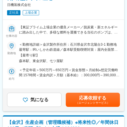
会もございます。
日機装株式会社
■働き方：
・残業時間：平均20～30H程
正社員
上場企業
■業務魅力：
・休日出勤：学会や勉強会へ参加する際に発生（振替休日を取得
・医療機器の中での透析装置は生産台数が多く（月2,000台程
いただきます）
度）、購買調達スキルを磨くことのできる環境です。
・緊急呼び出し：緊急呼び出しはコールセンター、サービスエン
【東証プライム上場企業の優良メーカー／脱炭素・新エネルギー
生産台数の伸びも見込まれており、取引先との交渉がし易い、か
ジニアが対応するため、営業が対応することはありません。
に踏み出した中で、多様な燃料を運搬できる当社のポンプは、時
つ新規開拓のチャンスもございます。
仕事内容
代に沿ったアプローチができるため、ニーズ拡大しており、将来
・通常業務以外にも業務改善にも取り組んでおり、新システムの
変更の範囲：会社の定める業務
性抜群です】
＜勤務地詳細＞金沢製作所住所：石川県金沢市北陽台3-1 勤務地
導入なども行っています。
最寄駅：IRいしかわ鉄道線／森本駅受動喫煙対策：屋内全面禁煙
■業務概要：
勤務地
変更の範囲：会社の定める事業所（リモートワーク含む）
■部署魅力：
【最寄り駅】
メディカル事業本部金沢製作所に消耗品の生産管理業務をご担当
・新機種開発の際には技術のメンバーと一緒になって話し合いを
森本駅、東金沢駅、七ツ屋駅
いただきます。
進めている（コンカレントエンジニアリング）ため調達部門から
配属先の生産管理部では透析装置グループと消耗品グループとで
＜予定年収＞500万円～650万円＜賃金形態＞月給制※想定労働時
技術部門へ提案などにチャレンジが可能な環境です
担当が分かれており、本ポジションでは消耗品（Dドライ、ダイ
間 157時間＜賃金内訳＞月額（基本給）：300,000円～390,000円
・調達未経験者の入社実績もあり、部署全体でメンバー育成に取
アライザー）の生産管理を担当します。
給与
＜月給＞300,000円～390,000円＜昇給有無＞有＜残業手当＞有＜
り組んでいる組織です（OJTにて教育を行っております。）
給与補足＞※給与詳細は経験・能力・前職給与等を踏まえて決定い
■業務詳細：
たします。■賞与：年2回（6月12月）※昨年度実績賞与4.5か月賃
■組織構成：
入社後は適性に応じ下記業務をご担当いただきます。
金はあくまでも目安の金額であり、選考を通じて上下する可能性
・メディカル金沢工場の資材部では23名が在籍しております。
応募依頼する
・生産計画立案…半期の予算に応じて月別／日別の生産計画を立
気になる
があります。月給(月額)は固定手当を含めた表記です。
（原料、部品ごとに担当が決まっております）
（エージェントサービス）
案
・計画に基づいた滅菌工程の手配、原料／部品の購買依頼
■金沢工場について：
・生産現場との調整（型式によって生産量を調整）
・金沢工場では当社のメディカル事業関係の主要製品はこちらで
・在庫管理
生産しています。
【金沢】生産企画（管理職候補）※将来性◎／年間休日
・海外生産拠点への製品発注及び、部材支給に伴う輸出入の各種
・当社の製品は患者様の命に直結するものになりますので非常に