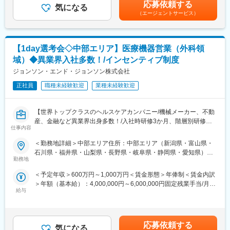
金はあくまでも目安の金額であり、選考を通じて上下する可能性
体的に関わりながら活躍いただけるポジションです。
線）が可能で、スマートフォンでの音量、低音/高音調節、聞き取
応募依頼する
気になる
があります。月給(月額)は固定手当を含めた表記です。
※担当エリア：新潟県・石川県・長野県・富山県を予定していま
りが困難な環境への対応などが可能な補聴器を販売しておりま
（エージェントサービス）
す。
す！
・当社の製品はＤＳＰ（デジタル信号処理）テクノロジーを応用
◆業務内容
することによって、自動音声調整、雑音抑制・ハウリング抑制な
【1day選考会◇中部エリア】医療機器営業（外科領
・インターベンション領域およびクリティカルケア領域製品の営
どの機能を世界に先駆けて開発してており、高品質の「音」を提
業
供可能とした製品を持っています！
域）◆異業界入社多数！/インセンティブ制度
・医療機関・代理店（新規／既存）への製品提案、導入・販売支
・一見補聴器と気付かないスタイリッシュなデザインとカラー展
ジョンソン・エンド・ジョンソン株式会社
援
開があり、「補聴器を使ってみたいけれど、少し抵抗がある」と
・医療関係者との関係構築およびニーズの把握
正社員
職種未経験歓迎
業種未経験歓迎
いう方々の心のバリアを払拭する優れたデザイン性を兼ね備えて
・社内関連部署と連携した営業活動、目標達成への取り組み
います。
・市場動向・競合・新製品情報の収集および社内へのフィードバ
【世界トップクラスのヘルスケアカンパニー/機械メーカー、不動
ック
変更の範囲：会社の定める業務
産、金融など異業界出身多数！/入社時研修3か月、階層別研修な
仕事内容
ど手厚い研修体制/キャリアパス充実/圧倒的な製品力/業界トップ
◆働き方
シェアの製品多数/インセンティブ制度/入社想定日：2026年10月1
・直行直帰型の営業スタイル
＜勤務地詳細＞中部エリア住所：中部エリア（新潟県・富山県・
日】
・営業車貸与
石川県・福井県・山梨県・長野県・岐阜県・静岡県・愛知県）を
・目標訪問件数：5件／日
勤務地
担当 ※詳細は入社後に決定受動喫煙対策：屋内全面禁煙変更の範
★自分の提案が、医療現場の課題解決に繋がる営業職です！
・手術立ち合い：5～6件程度／月 ただし、長時間の立ち合いはな
囲：会社の定める事業所
＜予定年収＞600万円～1,000万円＜賃金形態＞年俸制＜賃金内訳
★個人の裁量が大きく、年齢・性別関係・社歴関係なく活躍でき
し
＞年額（基本給）：4,000,000円～6,000,000円固定残業手当/月：
る環境です！
・夜間対応なし
給与
50,000円～65,000円（固定残業時間20時間0分/月）超過した時間
★研修制度が非常に手厚く、医療機器営業のキャリア形成には最
※入社後は、製品知識・業界理解を深めるため、約3か月間の本社
外労働の残業手当は追加支給＜月額＞383,333円～565,000円（12
適な環境です！
研修を実施します。
分割）（一律手当を含む）＜昇給有無＞有＜残業手当＞有＜給与
補足＞※ご経験やスキルを考慮し決定いたします。※上記はインセ
■業務詳細
◆部門構成および担当範囲
応募依頼する
気になる