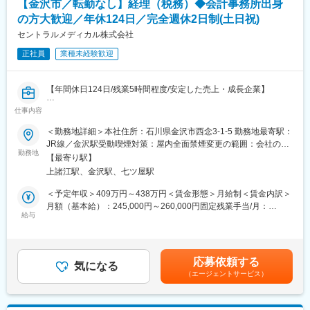
在宅勤務、フレックスの利用が可能な環境です。
【金沢市／転勤なし】経理（税務）◆会計事務所出身
■働き方
残業は20～30H程度です。
の方大歓迎／年休124日／完全週休2日制(土日祝)
・在宅勤務：利用可能（原則は出社をお願いします。）
・FX勤務：利用可能
セントラルメディカル株式会社
■金沢製作所について：
・残業：40H/月
金沢製作所では当社のメディカル事業関係の主要製品を生産して
正社員
業種未経験歓迎
います。
■当社について：
当社の製品は患者様のいのちに直結するものになりますので非常
当社は『いのち』と『環境』を原点として、ものづくりを行うプ
に社会貢献性が高いお仕事です。
【年間休日124日/残業5時間程度/安定した売上・成長企業】
ライム市場上場のメーカーです。世界屈指の「流体制御」技術を
もとに、社会インフラや命を支えています。多数のトップ級シェ
仕事内容
■当社について：
■仕事内容：
ア製品をもちながらも、新規事業などの新たな試みも多数展開し
当社は『いのち』と『環境』を原点として、ものづくりを行うプ
・経理部にて一般的な経理業務、法人税や消費税の申告、年末調
＜勤務地詳細＞本社住所：石川県金沢市西念3-1-5 勤務地最寄駅：
ており、若手から活躍できる風土もございます。
ライム市場上場のメーカーです。世界屈指の「流体制御」技術を
整をお任せします。
JR線／金沢駅受動喫煙対策：屋内全面禁煙変更の範囲：会社の定
もとに、社会インフラや命を支えています。多数のトップクラス
■主な業務内容：
勤務地
める事業所
変更の範囲：会社の定める業務
【最寄り駅】
のシェア製品をもちながらも、新規事業などの新たな試みも多数
・税務会計業務
上諸江駅、金沢駅、七ツ屋駅
展開しており、若手から活躍できる風土もございます。
・請求書発行業務
・入金処理業務
＜予定年収＞409万円～438万円＜賃金形態＞月給制＜賃金内訳＞
変更の範囲：会社の定める業務
・支払処理業務他
月額（基本給）：245,000円～260,000円固定残業手当/月：
給与
35,000円～40,000円（固定残業時間20時間0分/月）超過した時間
■上司になる方
外労働の残業手当は追加支給＜月給＞280,000円～300,000円（一
税理士事務所出身で、転職でセントラルメディカル社へ。非常に
律手当を含む）＜昇給有無＞有＜残業手当＞有＜給与補足＞■超勤
フランクなお人柄で、会社になくてはならない存在に。専門性が
手当は時間外労働の有無にかかわらず20時間分の時間外手当とし
応募依頼する
身につくことと規模の大きな仕事ができることやりがいに働かれ
気になる
て支給。超過分は別途支給。■昇給：年1回■賞与：年2回（計3か
（エージェントサービス）
ています。
月分、前年度実績）賃金はあくまでも目安の金額であり、選考を
通じて上下する可能性があります。月給(月額)は固定手当を含めた
■働き方：
表記です。