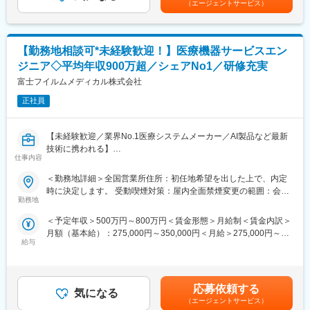
■業務概要
（エージェントサービス）
動を行っています。
す。月給(月額)は固定手当を含めた表記です。
医療機器、医療画像処理機器、医療画像ネットワークシステムの
設置および医療機関への保守サポートを担当する業務です。主に
■同社の特色：
医用画像処理機器、医用画像ネットワークシステムの設置、立ち
１、民間のシンクタンクの調査では、整形外科向けセラミックス
【勤務地相談可*未経験歓迎！】医療機器サービスエン
上げ、定期点検、トラブルシューティングなどの技術サポートを
人工骨販売金額では国内シェアトップクラス。
行います。
ジニア◇平均年収900万超／シェアNo1／研修充実
２、入社と同時に有給休暇を比例付与。社員の産休育休取得率お
富士フイルムメディカル株式会社
よび復職率は契約社員を含め100％。
■研修制度
３、従業員からのアイデアや提案を賞賛。主体性のある方はやり
入社後は、小田原にある研修センターにて、機械の解体・組み立
正社員
がいを感じられます。
てなどの基礎技術を学び、先輩社員とのOJTを通じて、現場での
４、社内は社長、副社長問わず「さん」付けで呼び合う風通しの
実務に慣れていただきます。上記のとおり実機を用いたトレーニ
良い風土があり、これまでの新卒社員の定着率は9割超と勤務しや
【未経験歓迎／業界No.1医療システムメーカー／AI製品など最新
ングなどから必要なスキルを段階的に習得できますので、MEの方
すい風土が整っています。
技術に携われる】
でもキャッチアップいただける環境です！
５、開発・製造～販売まで全て自社にて一気通貫で行っていま
仕事内容
医療現場を支える「サービスエンジニア」に挑戦したい方募集！
※その他年間研修カリキュラムがあり、成熟度に応じて参加可能
す。
これまでのご経験を、医療機器の設置・保守に活かせます。
＜勤務地詳細＞全国営業所住所：初任地希望を出した上で、内定
PACS（医療用画像管理システム）やCT・MRIなどの高度な機器
■働き方魅力
時に決定します。 受動喫煙対策：屋内全面禁煙変更の範囲：会社
変更の範囲：会社の定める業務
を扱い、病院の診断を支える重要な仕事です。最新のAI技術やネ
フレックス制度を導入しており、午前・午後の半休制度もあるた
勤務地
の定める事業所（リモートワーク含む）
ットワークシステムにも関わるため、ITスキルも身につきます。
め、柔軟な働き方が可能です。さらに、担当エリアが狭いため、
＜予定年収＞500万円～800万円＜賃金形態＞月給制＜賃金内訳＞
■PACSとは
各担当の負担を軽減し、バランスの取れたワークライフを実現で
月額（基本給）：275,000円～350,000円＜月給＞275,000円～
レントゲン、CT、MRIなどで撮影したデジタルデータを保存・管
きます。休日・夜間の問い合わせはコールセンター対応であり、
給与
350,000円＜昇給有無＞有＜残業手当＞有＜給与補足＞【年収
理・共有するシステム
メリハリをつけて働くことが可能です。（当番制あり）
例】・28歳/520万円(入社3年・経験6年、手当含)：月給32万円・
https://www.fujifilm.com/jp/ja/healthcare/healthcare-it/it-
30歳/650万円(入社6年・経験10年、手当含)：月給33万円・35
imaging/enterprise-pacs
■待遇・手当
歳/750万円(入社8年・経験11年、手当含)：月給37万円賃金はあく
平均年収907万円と医療機器メーカーでNo1の平均年収を誇り、住
応募依頼する
気になる
までも目安の金額であり、選考を通じて上下する可能性がありま
■業務概要
宅手当・家族手当・借り上げ社宅等と手当がかなり充実しており
（エージェントサービス）
す。月給(月額)は固定手当を含めた表記です。