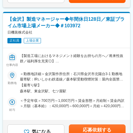
2026年4月以降は「株式会社グッドマン」から社名が変更とな
紹介スタッフの工場見学の段取り
り、「ニプロバスキュラー株式会社」となりました。
契約管理（継続や新規契約含む）
勤務地も含めその他変更点はございません。
新規派遣会社の開拓
【金沢】製造マネージャー◆年間休日128日／東証プラ
・教育研修業務
変更の範囲：会社の定める業務
イム市場上場メーカー◆＃103972
集合研修やWeb研修の準備と実施
→ハラスメント研修などの講師役
日機装株式会社
→入社受入教育（安全衛生について）
正社員
上場企業
※その他の人事関連業務（高卒採用（学校訪問や説明会）、社会保
険、勤怠、人材紹介会社や派遣会社からの請求書対応など）、を
状況を見ながら順次携わって頂く予定です
【製造工場におけるマネジメント経験をお持ちの方へ／将来性抜
群／福利厚生充実◎】
■働き方
仕事内容
・残業時間：10H程度/月
◆業務内容
＜勤務地詳細＞金沢製作所住所：石川県金沢市北陽台3-1 勤務地
・FX勤務：あり
石川県金沢市にあるメディカル事業本部金沢製作所メディカル工
最寄駅：IRいしかわ鉄道線／森本駅受動喫煙対策：屋内全面禁煙
・在宅勤務：あり（週一程度）
場にて透析関連消耗品製品の製造のマネジメント（ピープル）業
勤務地
変更の範囲：会社の定める事業所
※出社がメインとなります。
【最寄り駅】
務をお任せします。
・通勤：マイカー通勤
森本駅、東金沢駅、七ツ屋駅
◆業務詳細
＜予定年収＞700万円～1,000万円＜賃金形態＞月給制＜賃金内訳
■当社について：
・部下や後輩へのマネジメント（育成・指導）
＞月額（基本給）：420,000円～600,000円＜月給＞420,000円～
当社は『いのち』と『環境』を原点として、ものづくりを行うプ
・工場全体の運営企画
給与
600,000円＜昇給有無＞有＜残業手当＞有＜給与補足＞※給与詳細
ライム市場上場のメーカーです。世界屈指の「流体制御」技術を
・設計⇒製造への設計移管業務
は経験・能力・前職給与等を踏まえて決定■賞与：年2回（6月/12
もとに、社会インフラや命を支えています。多数のトップ級シェ
・設計側および製造側とのすり合わせ
月）昨年度実績賞与4.5か月賃金はあくまでも目安の金額であり、
ア製品をもちながらも、新規事業などの新たな試みも多数展開し
・設計変更対応
選考を通じて上下する可能性があります。月給(月額)は固定手当を
ており、若手から活躍できる風土もございます。
応募依頼する
・品質管理
気になる
含めた表記です。