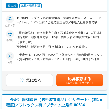
《既設新規先》
正社員
業種未経験歓迎
すでに開業している医療機関等との取引を開拓します。リースや
分割払いでの取引を提案し、医療機器の円滑な導入や、省エネ設
備の導入など施設運営の効率化をサポートする等、幅広い提案に
◆◇国内トップクラスの医療機器・試薬を複数誇るメーカー「ア
より取引の獲得を目指します。
ークレイ」100％出資子会社で安定性◎／中途入社者多数で馴染
仕事内容
みやすい／教育・研修体制豊富／年休122日・土日祝休／家族・
【当社のリースについて】
住宅手当有り◆◇
＜勤務地詳細＞金沢営業所住所：石川県金沢市神野1-31 蔵王貸事
医療機器を中心に必需品を4～5年の期間でリース契約（貸出）を
務所倉庫Ｃ勤務地最寄駅：JR線／西金沢駅受動喫煙対策：屋内全
行います。
■職務内容：
勤務地
面禁煙変更の範囲：会社の定める事業所
取引先の医療機器メーカーや金融機関と連携し、医療機関向けの
【最寄り駅】
医療施設（病院、開業医、検査センター等）や販売代理店へ訪
リースサービスを提供しています。扱うリース商品は、医療機器
西金沢駅、新西金沢駅、野々市駅(ＩＲいしかわ鉄道線)
問、医療情報の提供や臨床検査機器、体外診断用医薬品の販売を
（MRIや手術用機器など）メインとするほか、開業の際の資金や
お任せします。
＜予定年収＞500万円～700万円＜賃金形態＞月給制補足事項なし
物件などです。
◎訪問先：大規模病院、クリニック、歯科、動物病院等。医師や
＜賃金内訳＞月額（基本給）：260,000円～340,000円その他固定
臨床検査技師、看護師がお客様です。
給与
手当/月：37,000円～72,000円＜月給＞297,000円～412,000円＜
【当社の強み】
◎担当エリア：石川県及び周辺エリア
昇給有無＞有＜残業手当＞無＜給与補足＞■昇給／年1回（5月）■
当社は医療機器だけではなく、不動産リースや銀行・金融リー
◎新規、既存の割合：新規2割、既存8割
賞与／年2回（7月、12月） ※昨年度実績※住居から職場まで2時間
ス、事業コンサルティングなど、クリニックの開業支援や経営に
以上かかり、引越しの場合は引っ越し費用を会社負担いたしま
対して幅広く提案ができるため、当社で完結させることが可能で
応募依頼する
■業務の特徴：
気になる
す。礼金が15万（単身）、25万（家族帯同）、仲介手数料家賃1
す。
（エージェントサービス）
・基本直行直帰になります（社用車貸与・駐車場は自宅近くに法
ヶ月分も会社負担となります。尚、社宅適用となった場合は、適
人契約）。担当エリアによって出張が発生する場合があります。
用が異なります。賃金はあくまでも目安の金額であり、選考を通
【研修体制】
・新規顧客は、学会や展示会で問い合わせや、医師からの紹介、
じて上下する可能性があります。月給(月額)は固定手当を含めた表
配属店で2ヶ月の研修があり、リースや医療業界の基礎知識、OJT
新規クリニック開業の情報が入った場合の対応がメインです。飛
記です。
での外訪・事務処理を習得いただきます。
【金沢】資材調達（透析装置部品）◇リモート可(週1日
び込みやテレアポはありません。
程度)／フレックス有／プライム上場#100534
・売上目標は、基本的にはチームで数字を追いかけています。個
【おすすめポイント】