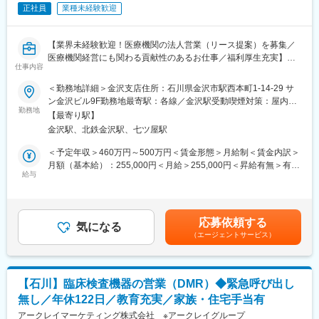
・在宅勤務：利用可能（原則は出社をお願いします。）
正社員
業種未経験歓迎
・FX勤務：利用可能
■当社について
【業界未経験歓迎！医療機関の法人営業（リース提案）を募集／
当社は「いのち」と「環境」を原点として、ものづくりを行う東
医療機関経営にも関わる貢献性のあるお仕事／福利厚生充実】
証プライム市場上場メーカーです。
仕事内容
世界屈指の「流体制御」技術を強みに、社会インフラや人々の暮
【はじめに】
＜勤務地詳細＞金沢支店住所：石川県金沢市駅西本町1-14-29 サ
らしを支えています。
今回は部署の増員を目的に、法人営業担当を募集します。医療機
ン金沢ビル9F勤務地最寄駅：各線／金沢駅受動喫煙対策：屋内全
多数のトップ級シェア製品を有する一方、新規事業にも積極的に
関や開業をお考えの医師などに対して、リース商品の提案をメイ
勤務地
面禁煙変更の範囲：会社の定める事業所（リモートワーク含む）
挑戦しており、若手社員も早期から活躍できる風土があります。
【最寄り駅】
ンでお任せします。
金沢駅、北鉄金沢駅、七ツ屋駅
【業務内容】
＜予定年収＞460万円～500万円＜賃金形態＞月給制＜賃金内訳＞
変更の範囲：会社の定める業務
病院やクリニック、介護施設などを対象に、医療機器をはじめと
月額（基本給）：255,000円＜月給＞255,000円＜昇給有無＞有＜
するリース提案営業をご担当いただきます。
給与
残業手当＞有＜給与補足＞※スキル・経験に応じて検討いたしま
■既存・ルート営業（5～6割）：
す。■昇給：有賃金はあくまでも目安の金額であり、選考を通じて
既存顧客へのリース商品の提案や追加取引を獲得し、継続的にサ
上下する可能性があります。月給(月額)は固定手当を含めた表記で
ポートいただきます。
す。
応募依頼する
気になる
（エージェントサービス）
■新規営業（4～5割）：
《新規開業支援》
開業を予定している医師に対し、医療機器メーカーやコンサルタ
ントと協力して、開業の支援をします。集患シュミレーションで
【石川】臨床検査機器の営業（DMR）◆緊急呼び出し
ある診療圏の分析、収益予測のノウハウがあり、付加価値の高い
無し／年休122日／教育充実／家族・住宅手当有
提案型の営業を目指します。
アークレイマーケティング株式会社 ※アークレイグループ