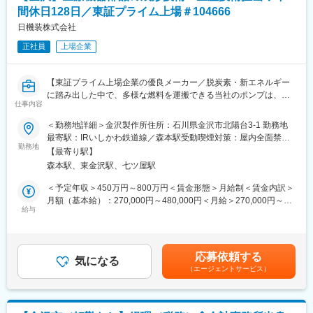
当社は『いのち』と『環境』を原点として、ものづくりを行うプ
間休日128日／東証プライム上場＃104666
■期待役割：
ライム市場上場のメーカーです。世界屈指の「流体制御」技術を
製作所全体の経営視点を持ち、組織のブレーンとして活躍いただ
日機装株式会社
もとに、社会インフラや命を支えています。多数のトップクラス
ける方を求めています。
のシェア製品をもちながらも、新規事業などの新たな試みも多数
正社員
上場企業
経験に応じて企画・分析業務を担い、広い視野で客観的な判断を
展開しており、若手から活躍できる風土もございます。
行うスキルが必要です。
単なる数字の積み上げにとどまらず、分析結果をもとに具体的な
変更の範囲：会社の定める業務
【東証プライム上場企業の優良メーカー／脱炭素・新エネルギー
アクションを導き、他部署を巻き込みながら統括していくリーダ
に踏み出した中で、多様な燃料を運搬できる当社のポンプは、時
ーシップを期待しています。
仕事内容
代に沿ったアプローチができるため、ニーズ拡大しており、将来
性抜群です】
＜勤務地詳細＞金沢製作所住所：石川県金沢市北陽台3-1 勤務地
■キャリアパス：
最寄駅：IRいしかわ鉄道線／森本駅受動喫煙対策：屋内全面禁煙
入社直後は装置・消耗品どちらかをご担当いただき、将来的には
■業務内容：※経験に応じて以下業務をお任せします。
勤務地
変更の範囲：会社の定める事業所（リモートワーク含む）
担当製品の幅を広げて頂きます。
【最寄り駅】
・装置メンテナンスや成形品のテストや評価実務、出荷までの全
業務理解を深めて頂き将来的には管理職として部署を牽引してい
森本駅、東金沢駅、七ツ屋駅
体計画の立案と調整
ただく予定です。
・射出成形金型の仕様書作成（基本構造・構想）
＜予定年収＞450万円～800万円＜賃金形態＞月給制＜賃金内訳＞
・射出成形部品の成形条件だし（バリデーション作業含む）
月額（基本給）：270,000円～480,000円＜月給＞270,000円～
■部署での取り組み：
・射出成形金型のメンテナンスおよび軽微な修正
給与
480,000円＜昇給有無＞有＜残業手当＞有＜給与補足＞※給与詳細
・海外向けの装置生産台数が増加しているため、海外向け製品の
・射出成形金型起因による工程内不適合の原因調査及び対策
は経験・能力・前職給与等を踏まえて決定■定期昇給：年1回（非
生産体制・人員体制の見直し、設備投資の検討を行っています。
管理職のみ）賃金はあくまでも目安の金額であり、選考を通じて
・材料費の高騰予測を確認し、部品変更などコストダウン戦略の
■成形品
上下する可能性があります。月給(月額)は固定手当を含めた表記で
検討を行っています。
応募依頼する
透析装置本体やダイヤライザー、血液回路など
気になる
す。
・工場全体の目標達成に向けてKGI・KPIを明確に設定し、それら
（エージェントサービス）
を各部署へ適切に落とし込みながら業務を推進しています。
■教育
ご経験のない業務については、OJTで支援を致します。
■働き方：