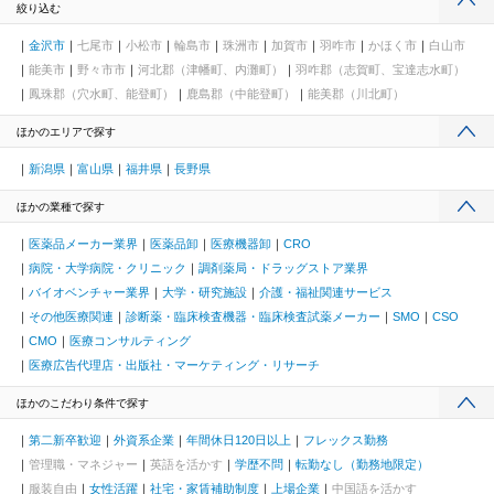
絞り込む
金沢市
七尾市
小松市
輪島市
珠洲市
加賀市
羽咋市
かほく市
白山市
能美市
野々市市
河北郡（津幡町、内灘町）
羽咋郡（志賀町、宝達志水町）
鳳珠郡（穴水町、能登町）
鹿島郡（中能登町）
能美郡（川北町）
ほかのエリアで探す
新潟県
富山県
福井県
長野県
ほかの業種で探す
医薬品メーカー業界
医薬品卸
医療機器卸
CRO
病院・大学病院・クリニック
調剤薬局・ドラッグストア業界
バイオベンチャー業界
大学・研究施設
介護・福祉関連サービス
その他医療関連
診断薬・臨床検査機器・臨床検査試薬メーカー
SMO
CSO
CMO
医療コンサルティング
医療広告代理店・出版社・マーケティング・リサーチ
ほかのこだわり条件で探す
第二新卒歓迎
外資系企業
年間休日120日以上
フレックス勤務
管理職・マネジャー
英語を活かす
学歴不問
転勤なし（勤務地限定）
服装自由
女性活躍
社宅・家賃補助制度
上場企業
中国語を活かす