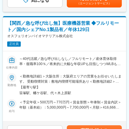
気になる
ンセンティブを含む金額です。賃金はあくまでも目安の金額であ
す。現場配属後も上長や先輩社員との営業動向や勉強会、年次や
■事業部について：
（エージェントサービス）
り、選考を通じて上下する可能性があります。月給(月額)は固定手
階層別の研修プログラムを用意しているため、継続的に知識習得
オーソペディックス事業本部は、整形領域で使用されるインプラ
当を含めた表記です。
をする環境が整っております。
ント製品を取り扱っています。今回採用するのはトラウマ／スポ
※初期研修期間中は会社で手配するビジネスホテルに宿泊していた
ーツビジネスの営業職を募集しております。
だきます。
【関西／急な呼び出し無】医療機器営業 ◆フルリモー
トラウマビジネスは、四肢の外傷製品を取り扱い、歴史的にマー
ケットリーダーを維持し、そして今後も新製品の導入を継続的に
ト／国内シェアNo.1製品有／年休129日
■キャリアパス
計画しています。
オスフェリオンバイオマテリアル株式会社
・マネージャー、本社部門など、長期的に多くのキャリアパスが
圧倒的な製品ポートフォリオとセールスカバレッジにより、更な
ございます。それを実現するための社内制度も大変充実しており
るシェアアップと共に他社の追随を許さないポジションを目指し
正社員
ます。
ています
例）GROWプログラム：短期間にて他部署の業務体験が可能／社
スポーツビジネス（スポーツ整形領域）は、反復性肩関節脱臼、
内公募制度：職種、セクター間の異動を行える制度
～40代活躍／急な呼び出しなし／フルリモート／産休育休取得
腱板断裂修復術などに用いるスーチャーアンカーを世界て初めて
率・復職率100％／将来的に大幅な年収UPも目指しつつWLBも担
発売。国内においても最初に生体内吸収性の製品を導入し、金属
仕事内容
変更の範囲：会社の定める業務
保できる環境～
製、PEEK製を含め、手指・肘・股・膝・足関節の靱帯等修復術に
対応する多様なラインナップをそろえています。
＜勤務地詳細1＞大阪住所：大阪府エリアの営業をお任せいたしま
★フルリモートで自宅から顧客先へ直行直帰の営業スタイル、全
■研修・教育：
す。 受動喫煙対策：敷地内喫煙可能場所あり＜勤務地詳細2＞本
国どこでも勤務可能！
業界・企業・製品理解のため、東京本社で1～2か月の初期研修を
勤務地
社住所：東京都渋谷区笹塚1-50-1 Daiwa笹塚タワー受動喫煙対
【最寄り駅】
★予定手術が大半のため緊急呼び出しはなし！
実施。実機に触れて基礎を習得後配属。配属後もOJTやeラーニン
策：敷地内喫煙可能場所あり変更の範囲：会社の定める事業所
笹塚駅、幡ケ谷駅、代々木上原駅
★WLBを改善したくて入社している社員多数！
グで未経験者も成長可能な体制です。基礎重視で安心して学べる
（リモートワーク含む）
★セラミックス人工骨の国内シェアNo.1企業！
環境。
＜予定年収＞500万円～770万円＜賃金形態＞年俸制＜賃金内訳＞
■留意事項：
年額（基本給）：5,000,000円～7,700,000円＜月額＞416,666円
■業務概要
ジョンソン・エンド・ジョンソンは、当社の整形外科事業を分
給与
～641,666円（12分割）＜昇給有無＞有＜残業手当＞無＜給与補
整形外科向けの人工骨等を研究開発・製造する当社にて、膝・足
離・独立（セパレーション）し、DePuy Synthes として独立した
足＞※その方の経験・能力に応じて決定します。■残業手当：無
の関節に関連する人工骨並びに金属インプラント品の営業活動、
企業を設立する計画を発表しています。必要な諸条件が満たされ
（事業場外みなし労働制適用）■インセンティブ（予定年収に含ま
マーケティング業務のサポートをお任せいたします。
ることを前提に、18～24ヶ月以内に完了する見込みです。本ポジ
ず）：年2回。半期ごとに予算の達成に応じて支給。（0～100万