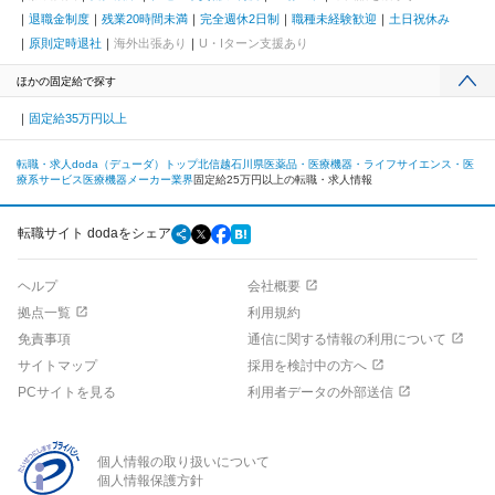
退職金制度
残業20時間未満
完全週休2日制
職種未経験歓迎
土日祝休み
原則定時退社
海外出張あり
U・Iターン支援あり
ほかの固定給で探す
固定給35万円以上
転職・求人doda（デューダ）トップ
北信越
石川県
医薬品・医療機器・ライフサイエンス・医
療系サービス
医療機器メーカー業界
固定給25万円以上の転職・求人情報
転職サイト dodaをシェア
ヘルプ
会社概要
拠点一覧
利用規約
免責事項
通信に関する情報の利用について
サイトマップ
採用を検討中の方へ
PCサイトを見る
利用者データの外部送信
個人情報の取り扱いについて
個人情報保護方針