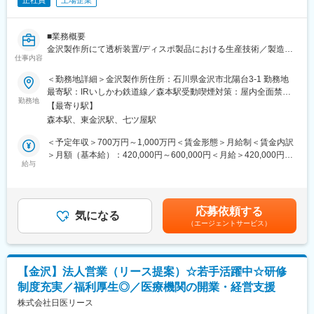
正社員
上場企業
■業務概要
金沢製作所にて透析装置/ディスポ製品における生産技術／製造技
仕事内容
術の技術系管理をお任せします。
＜勤務地詳細＞金沢製作所住所：石川県金沢市北陽台3-1 勤務地
■業務詳細
最寄駅：IRいしかわ鉄道線／森本駅受動喫煙対策：屋内全面禁煙
※経験に応じて以下業務をお任せします。
勤務地
変更の範囲：会社の定める事業所（リモートワーク含む）
【最寄り駅】
・人工腎臓透析用剤（Dドライ）の増産のための新ラインの立ち
森本駅、東金沢駅、七ツ屋駅
上げ
・ダイアライザ増産体制の構築
＜予定年収＞700万円～1,000万円＜賃金形態＞月給制＜賃金内訳
・生産、販売、在庫（PSI）の適正化
＞月額（基本給）：420,000円～600,000円＜月給＞420,000円～
・工場の収益化や原価管理の強化
給与
600,000円＜昇給有無＞有＜残業手当＞有＜給与補足＞※給与詳細
・工場の見せる化の進化、工場の見学の充実
は経験・能力・前職給与等を踏まえて決定■定期昇給：年1回（非
・品質目標に向けた、品質管理業務
管理職のみ）■賞与：年2回（6月/12月）昨年度実績4.5か月賃金は
・人材戦略（部下の教育、育成）
あくまでも目安の金額であり、選考を通じて上下する可能性があ
応募依頼する
・他部署との密な連携
気になる
ります。月給(月額)は固定手当を含めた表記です。
（エージェントサービス）
■募集背景
今後次期機種の更新や新規案件、増産体制および製造実行システ
ム（MES）の更新対応を進め、成型の自動化設計を整える組織強
【金沢】法人営業（リース提案）☆若手活躍中☆研修
化のため。
制度充実／福利厚生◎／医療機関の開業・経営支援
■働き方
株式会社日医リース