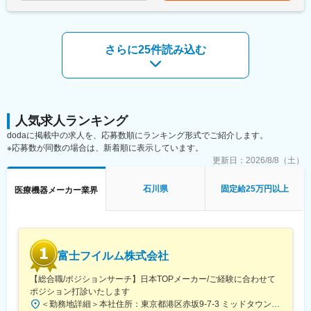
医療機器、医療画像処理機器、医療画像ネットワークシステムの
ます。
設置および医療機関への保守サポートを担当する業務です。主に
医用画像処理機器、医用画像ネットワークシステムの設置、立ち
■キャリア
上げ、定期点検、トラブルシューティングなどの技術サポートを
富士フイルムグループの育成制度「＋STORY」で成長をサポー
さらに25件読み込む
行います。
ト。ジョブローテーションや研修でキャリアの幅を広げられま
す。
■研修制度
HP：https://fms-careers.fujifilm.com/environment/training/
入社後は、小田原の研修センターにて、機械の解体・組み立てな
どの基礎技術を学び、先輩社員とのOJTを通じて、現場での実務
変更の範囲：会社の定める業務
に慣れていただきます。上記のとおり実機を用いたトレーニング
人気求人ランキング
などから必要なスキルを段階的に習得できますので、未経験の方
dodaに掲載中の求人を、応募数順にランキング形式でご紹介します。
でもキャッチアップいただける環境です！
※応募数が同数の場合は、新着順に表示しています。
※その他年間研修カリキュラムがあり、成熟度に応じて参加可能
更新日：
2026/8/8（土）
■働き方魅力
フレックス制度を導入しており、午前・午後の半休制度もあるた
石川県
固定給25万円以上
医療機器メーカー業界
め、柔軟な働き方が可能です。さらに、担当エリアが狭いため、
各担当の負担を軽減し、バランスの取れたワークライフを実現で
きます。休日・夜間の問い合わせはコールセンター対応であり、
メリハリをつけて働くことが可能です。（当番制あり）
富士フイルム株式会社
■待遇・手当
平均年収907万円と医療機器メーカーでNo1の平均年収を誇り、住
【総合職/ポジションサーチ】日本TOPメーカー/ご経験に合わせて
宅手当・家族手当・借り上げ社宅等と手当がかなり充実しており
ポジション打診いたします
ます。
＜勤務地詳細＞本社住所：東京都港区赤坂9-7-3 ミッドタウン・ウェスト勤務地最寄駅：東京メトロ日比谷線／都営大江戸線／六本木駅受動喫煙対策：敷地内全面禁煙