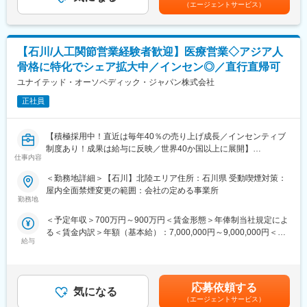
（エージェントサービス）
・生産設備検討、投資計画立案
変更の範囲：会社の定める業務
・原価管理
・監査対応
・規格対応（ISO13485、14001）
【石川/人工関節営業経験者歓迎】医療営業◇アジア人
※上記内容からご経験に応じてお任せ致します。
骨格に特化でシェア拡大中／インセン◎／直行直帰可
◆入社後の流れ
ユナイテッド・オーソペディック・ジャパン株式会社
まずは現場製造部門で1年程度経験をしていただき、若手社員や派
正社員
遣社員との関係を構築し、課題の吸い上げから組織マネジメント
をお任せする予定です。
【積極採用中！直近は毎年40％の売り上げ成長／インセンティブ
◆働き方
制度あり！成果は給与に反映／世界40か国以上に展開】
・出社がメイン（在宅勤務なし）
仕事内容
・FX勤務あり（但し、管理部署が3交代制勤務を行なっており、
■業務内容
＜勤務地詳細＞【石川】北陸エリア住所：石川県 受動喫煙対策：
緊急対応の可能性あり）
人工関節（ヒップ・ニー領域）の医療機関向け営業を担当してい
屋内全面禁煙変更の範囲：会社の定める事業所
ただきます。ご自宅から近いエリアをカバーしていただきます。
勤務地
◆当社の魅力
新規開拓では、病院を訪問し、医師に製品の紹介を行います。新
【トップクラスのシェア製品を多数保有】
＜予定年収＞700万円～900万円＜賃金形態＞年俸制当社規定によ
規開拓後、一度使用していただくとリピート率が高いです。新規
当社は、各事業部ごとにトップクラスのシェアを誇る製品を有し
る＜賃金内訳＞年額（基本給）：7,000,000円～9,000,000円＜月
開拓は製品の使用時には、手術に立ち会い、製品の特性について
ています。インダストリアル事業はオイル&ガス分野で活躍する
給与
額＞583,333円～750,000円（12分割）＜昇給有無＞有＜残業手当
医師にサポートを行います。
「往復動ポンプ」。精密機器事業は多くの発電所で活躍する「水
＞無＜給与補足＞■昇給：年1回■インセンティブボーナス：年1回
ドクターと長期的な関係構築が必要となるため、簡単な営業活動
質調整装置」。航空宇宙事業は、世界シェア90％以上を誇る航空
（個人業績、会社業績に応じ支給）賃金はあくまでも目安の金額
ではありませんが、患者さんが日常生活を安心して送れるように
機用部品「カスケード」。メディカル事業は、「人工透析装置」
であり、選考を通じて上下する可能性があります。月給(月額)は固
なるやりがいは、医療業界ならではの醍醐味です。また、予算を
応募依頼する
などが国内シェアトップ級製品になります。
気になる
定手当を含めた表記です。
達成できた際のインセンティブ制度も充実しているため、自身の
（エージェントサービス）