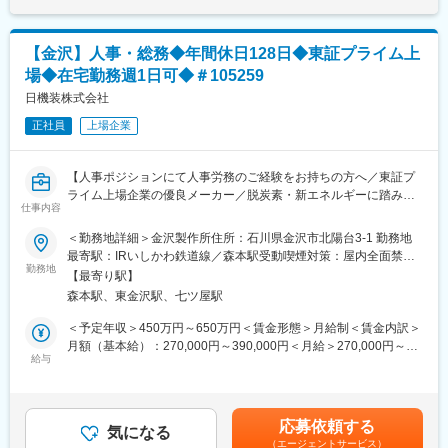
す。
ます。
す。月給(月額)は固定手当を含めた表記です。
心不全や心筋梗塞などの心臓病を中心に、体内に挿入し、様々な
病気を治療することができる柔らかく細い管のことを指します。
■入社後の流れ：
【金沢】人事・総務◆年間休日128日◆東証プライム上
画期的な技術であり、傷を最小限にとどめることに、安全に、迅
東京での2～3週間（予定）の研修を終えた後、現場でのOJT研修
場◆在宅勤務週1日可◆＃105259
速に、心臓循環器分野の診断・治療を可能にするシステムです。
となります。これまでMRの方に多くご入社頂いており、ミドル・
この手法は確立され、なお発展を続けております。
日機装株式会社
シニア問わずご活躍いただいています。
正社員
上場企業
■教育体制：
変更の範囲：会社の定める業務
まずは入社後、研修を行いますので、先輩と共に業務にあたりな
がらできる事から段階的に覚えてください。
【人事ポジションにて人事労務のご経験をお持ちの方へ／東証プ
月に2～3回ほど定期開催される学会やセミナーに参加したりと、
ライム上場企業の優良メーカー／脱炭素・新エネルギーに踏み出
学ぶ機会は豊富に用意されています。
仕事内容
した中で、多様な燃料を運搬できる当社のポンプは、時代に沿っ
たアプローチができるため、ニーズ拡大しており、将来性抜群で
＜勤務地詳細＞金沢製作所住所：石川県金沢市北陽台3-1 勤務地
■当社の特徴：
す】
最寄駅：IRいしかわ鉄道線／森本駅受動喫煙対策：屋内全面禁煙
当社は心臓循環器分野のカテーテルを中心に脳外科・消化器・泌
勤務地
変更の範囲：会社の定める事業所（リモートワーク含む）
尿器などの分野に関わる診断・治療用医療機器の開発等で医療技
【最寄り駅】
■業務内容：
術をサポートしています。
森本駅、東金沢駅、七ツ屋駅
金沢製作所の総務・人事として以下の業務をお任せ致します。
独自の技術により、当社の製品を使った治療法が存在するため、
＜予定年収＞450万円～650万円＜賃金形態＞月給制＜賃金内訳＞
他社にはない技術であることから、全国の医療機関からの受注が
【採用業務】
月額（基本給）：270,000円～390,000円＜月給＞270,000円～
増加しています。
・特定職（地域限定社員）
給与
390,000円＜昇給有無＞有＜残業手当＞有＜給与補足＞※給与詳細
更に、ニプロ株式会社が親会社ということもあり、海外でユニー
求人広告の作成、ハローワーク等の訪問
は経験・能力・前職給与等を踏まえて決定■定期昇給：年1回（非
クなアイディアと技術を有するベンチャーメーカーを積極的に買
応募書類の整理と選考の段取り
管理職のみ）賃金はあくまでも目安の金額であり、選考を通じて
収・技術提携し、最先端の医療機器開発に取り組んでいます。
選考対応（面接、合否連絡、労働条件通知面談）
上下する可能性があります。月給(月額)は固定手当を含めた表記で
応募依頼する
・派遣社員
気になる
す。
■社名変更について：
（エージェントサービス）
派遣会社との面談