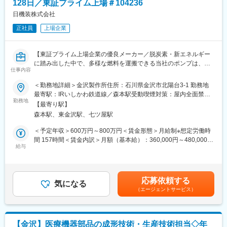
128日／東証プライム上場＃104236
手配と調整（ベトナム・タイ工場）
社会貢献性が高いお仕事です。
※海外とのやりとりは基本的にはメールで実施します。
日機装株式会社
・透析装置は電気電子部品（半導体、モーター）、金属（板金、
※月に1回定例MTGを実施します。
切削、ダイカスト）、プラスチック成形品等で構成されており、
正社員
上場企業
国内の取引先が主ですが、ここ10年程で海外の取引先も少しずつ
■期待役割：
増えて来ています。
将来的な組織の中核を担う人材の育成を目指しています。
・金沢製作所では透析装置用のフィルター、薬等も生産しており
【東証プライム上場企業の優良メーカー／脱炭素・新エネルギー
入社後は現場業務をしっかりと習得いただき、経験を積みながら
これらの原料調達も資材部の業務です。
に踏み出した中で、多様な燃料を運搬できる当社のポンプは、時
チームを牽引する存在へと成長していただきたいと考えていま
仕事内容
代に沿ったアプローチができるため、ニーズ拡大しており、将来
す。
変更の範囲：会社の定める業務
性抜群です】
＜勤務地詳細＞金沢製作所住所：石川県金沢市北陽台3-1 勤務地
将来的には管理職として、メンバーの育成や業務改善、組織運営
最寄駅：IRいしかわ鉄道線／森本駅受動喫煙対策：屋内全面禁煙
に携わり、事業の発展に貢献していただくことを期待していま
■業務概要：
勤務地
変更の範囲：会社の定める事業所（リモートワーク含む）
す。
【最寄り駅】
メディカル事業部にて透析装置・消耗品の生産企画業務をご担当
森本駅、東金沢駅、七ツ屋駅
いただきます。
■働き方：
＜予定年収＞600万円～800万円＜賃金形態＞月給制※想定労働時
・在宅勤務、フレックスの利用は一部利用可能です。
■業務詳細：
間 157時間＜賃金内訳＞月額（基本給）：360,000円～480,000円
・出張はほとんどありません。
・中期生産戦略立案
給与
＜月給＞360,000円～480,000円＜昇給有無＞有＜残業手当＞有＜
・残業は10～20H程度です。
・中期生産計画立案
給与補足＞※給与詳細は経験・能力・前職給与等を踏まえて決定い
・製造原価管理
たします。■賞与：年2回（6月12月）※昨年度実績賞与4.5か月賃
■金沢製作所について：
・部署横断的な戦略の立案・実行
金はあくまでも目安の金額であり、選考を通じて上下する可能性
金沢製作所では当社のメディカル事業関係の主要製品を生産して
応募依頼する
（例）原価低減活動
気になる
があります。月給(月額)は固定手当を含めた表記です。
います。
（エージェントサービス）
…仕掛在庫削減、LT短縮
当社の製品は患者様のいのちに直結するものになりますので非常
…材料費分析、削減活動
に社会貢献性が高いお仕事です。
…物流効率化
…BCP対応
■当社について：
【金沢】医療機器部品の成形技術・生産技術担当◇年