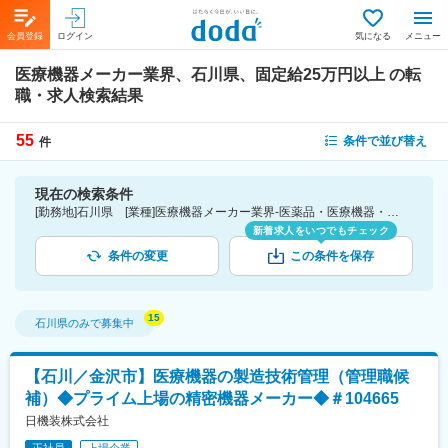
会員登録
ログイン
気になる
メニュー
医療機器メーカー業界、石川県、固定給25万円以上
の転
職・求人検索結果
55
条件で並び替え
件
現在の検索条件
[勤務地]石川県 [業種]医療機器メーカー業界-医薬品・医療機器・ライフサイエンス・医療系サービス [詳細条件](待遇・福利厚生)固定給25万円以上
新着求人をいつでもチェック
条件の変更
この条件を保存
石川県
のみで募集中
【石川／金沢市】医療機器の製造技術管理（管理職候
補）◆プライム上場の精密機器メーカー◆＃104665
日機装株式会社