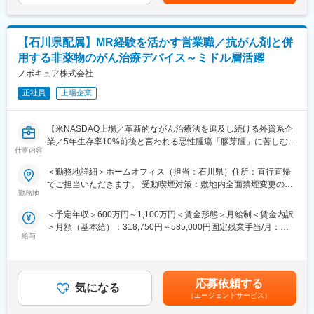
【業務内容】
【研修体制】
病院やクリニック、介護施設などを対象に、医療機器をはじめと
配属店で2ヶ月の研修があり、リースや医療業界の基礎知識、OJT
するリース提案営業をご担当いただきます。
での外訪・事務処理を習得いただきます。
【石川県配属】MR経験を活かす営業職／抗がん剤と併
■既存・ルート営業（5～6割）：
用する非薬物のがん治療デバイス～ミドル層活躍
既存顧客へのリース商品の提案や追加取引を獲得し、継続的にサ
【おすすめポイント】
ポートいただきます。
ノボキュア株式会社
■やりがい・貢献性◎
医療機関にとって、施設運営に関わる機器や物品などは金額が大
正社員
上場企業
■新規営業（4～5割）：
きく経営にも大きな影響を与えます。当社のリース提案を通じ
《新規開業支援》
て、事業計画や病院経営の改善にも繋がるため、貢献性が高いで
開業を予定している医師に対し、医療機器メーカーやコンサルタ
す。
【米NASDAQ上場／革新的ながん治療法を追及し続ける外資系企
ントと協力して、開業の支援をします。集患シュミレーションで
■充実した福利厚生◎
業／5年生存率10%前後と言われる悪性腫瘍「膠芽腫」に苦しむ患
ある診療圏の分析、収益予測のノウハウがあり、付加価値の高い
仕事内容
社宅制度や各種手当、持株会、毎年3万円分ポイント付与（旅行等
者様を支える画期的な医療機器】
提案型の営業を目指します。
に利用可）など、嬉しい福利厚生制度がございます。
＜勤務地詳細＞ホームオフィス（担当：石川県）住所：直行直帰
＼MR経験が活かせます／
でご担当いただきます。 受動喫煙対策：敷地内全面禁煙変更の範
《既設新規先》
変更の範囲：会社の定める業務
本ポジションは、がん患者に対する「腫瘍治療電場療法」の情報
勤務地
囲：会社の定める事業所（リモートワーク含む）
すでに開業している医療機関等との取引を開拓します。リースや
提供を通して、患者さんへ治療法の提供を行います。
分割払いでの取引を提案し、医療機器の円滑な導入や、省エネ設
＜予定年収＞600万円～1,100万円＜賃金形態＞月給制＜賃金内訳
これまでMRの方に多く入社頂いており、がん領域の最先端治療機
備の導入など施設運営の効率化をサポートする等、幅広い提案に
＞月額（基本給）：318,750円～585,000円固定残業手当/月：
器（非侵襲デバイス）を保有しており、抗がん剤で効果が得られ
より取引の獲得を目指します。
給与
106,250円～195,000円（固定残業時間40時間0分/月）超過した時
にくい領域に対して併用できる治療法として医師に提案できる、
間外労働の残業手当は追加支給＜月給＞425,000円～780,000円
やりがいある業務です。
【当社の強み】
（一律手当を含む）＜昇給有無＞有＜残業手当＞有＜給与補足＞■
当社は医療機器だけではなく、不動産リースや銀行・金融リー
賞与実績:前年度実績（年間給与の15％）賃金はあくまでも目安の
■業務内容：
応募依頼する
ス、事業コンサルティングなど、クリニックの開業支援や経営に
気になる
金額であり、選考を通じて上下する可能性があります。月給(月額)
・大学病院などに所属する医師に対して、実際の症例をベースに
（エージェントサービス）
対して幅広く提案ができるため、当社で完結させることが可能で
は固定手当を含めた表記です。
した適切な情報提供・適正使用の推進
す。