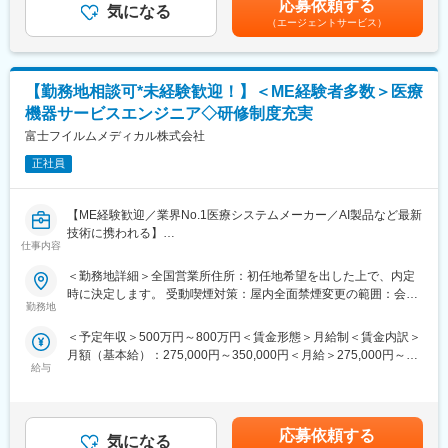
応募依頼する
ションはセパレーション完了後、DePuy Synthes の従業員として
気になる
円/半期）賃金はあくまでも目安の金額であり、選考を通じて上下
（エージェントサービス）
■業務詳細
雇用される予定であり、同社の雇用体系・プログラム・ポリシ
する可能性があります。月給(月額)は固定手当を含めた表記です。
単なる製品営業ではなく新しい手術方法などを医師に紹介するな
ー・福利厚生が適用されます。詳細は、適切なタイミングで
ど、医療現場に入り込んだ提案が可能です。手術の立ち合いは、
DePuy Synthes より別途通知される予定です。
基本1日1件で、手術時間は長くても3時間程度のものがほとんど
【勤務地相談可*未経験歓迎！】＜ME経験者多数＞医療
です。
変更の範囲：会社の定める業務
機器サービスエンジニア◇研修制度充実
医師から製品の開発提案を頂いた場合は、自社の開発部門と連
携・ディスカッションをするケースもあります。
富士フイルムメディカル株式会社
正社員
・手術立ち合い・器械出しサポート
・医師への製品説明・手技提案
・医局説明会の企画運営とプレゼン
【ME経験歓迎／業界No.1医療システムメーカー／AI製品など最新
・顧客フォローと販売・契約業務
技術に携われる】
・開発部門との改良・臨床導入連携
仕事内容
医療現場を支えるサービスエンジニアに挑戦したい方募集！これ
※営業担当には営業車が各自1台割り当てられ、原則は自宅から営
までのご経験を、医療機器の設置・保守に活かせます。PACS（医
＜勤務地詳細＞全国営業所住所：初任地希望を出した上で、内定
業先へ直行直帰のスタイルです。
療用画像管理システム）やCT・MRIなどの高度な機器を扱い、病
時に決定します。 受動喫煙対策：屋内全面禁煙変更の範囲：会社
院の診断を支える重要な仕事です。最新のAI技術やネットワーク
勤務地
の定める事業所（リモートワーク含む）
■休暇
システムにも関わるため、ITスキルも身につきます。
有休取得に関して、積極取得を掲げています。
＜予定年収＞500万円～800万円＜賃金形態＞月給制＜賃金内訳＞
■PACSとは
長期休暇にも寛容であり、今年のGWは、30日・１日も休業日と
月額（基本給）：275,000円～350,000円＜月給＞275,000円～
レントゲン、CT、MRIなどで撮影したデジタルデータを保存・管
し、長期休暇を会社として設定されておりました。
給与
350,000円＜昇給有無＞有＜残業手当＞有＜給与補足＞【年収
理・共有するシステム
例】・28歳/520万円(入社3年・経験6年、手当含)：月給32万円・
https://www.fujifilm.com/jp/ja/healthcare/healthcare-it/it-
■組織体制：
30歳/650万円(入社6年・経験10年、手当含)：月給33万円・35
imaging/enterprise-pacs
営業部門としては全国で約35名ほどが在籍。
歳/750万円(入社8年・経験11年、手当含)：月給37万円賃金はあく
応募依頼する
各エリアごとに平均4名～5名のグループを編成し、全国で営業活
気になる
までも目安の金額であり、選考を通じて上下する可能性がありま