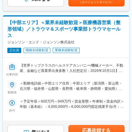
ンティブを含む金額です。賃金はあくまでも目安の金額であり、
担当エリアの病院（主に医師）に対し、当社にて扱っている製品
VIR営業部
（エージェントサービス）
選考を通じて上下する可能性があります。月給(月額)は固定手当を
を提案していただきます。医師のニーズを掘り下げた上で解決に
部長1名／中日本リージョンリーダー1名／Salesメンバー7名
含めた表記です。
最適なソリューションを提案する、コンサルティングのような営
（VIR営業部全体で19名）
業スタイルになります。
担当施設数：約50施設（うち重点病院 約20施設）
【中部エリア】＜業界未経験歓迎＞医療機器営業（整
＜具体的な業務内容＞
・担当する製品の提案、技術サポート（手術の立会いあり）
◆この仕事・当社の魅力
形領域）／トラウマ＆スポーツ事業部トラウマセール
・最新の医療関連情報の提供、医療機関へのサポート（勉強・セ
・未経験からでも、医療業界に挑戦できる研修体制 入社後約3か
ス
ミナーの主催など）
月間の導入研修では、基礎から製品・医療知識の習得が可能で
ジョンソン・エンド・ジョンソン株式会社
・販売代理店へのサポート
す。
・各種学会への参加
・主体性・自発性が成長に直結する環境 成長期の組織だからこ
正社員
職種未経験歓迎
業種未経験歓迎
・担当施設の患者集患の提案、実行
そ、行動や工夫が成果につながりやすい環境です。
※担当病院数は10～15施設ほどです。
・若手リーダーを目指せるキャリア機会 異業界出身者が数年でリ
※緊急の呼び出し等は発生いたしません。
ーダーへ昇進した実績もあります。
【世界トップクラスのヘルスケアカンパニー/機械メーカー、不動
・社会貢献と自己成長、評価がつながる仕事 医療現場への貢献
産、金融など異業界出身多数！入社想定日：2026年10月1日】
仕事内容
■担当製品
が、自身の成長や報酬としても還元されます。
■業務詳細
サージェリー事業本部で展開している外科の製品群で「手術用縫
担当エリアの病院（主に医師）に対し、当社にて扱っている製品
＜勤務地詳細＞中部エリア住所：中部エリア（新潟県・富山県・
合糸」「手術用器機」「止血剤」の大きく3つ分けれております。
変更の範囲：会社の定める業務
を提案していただきます。医師のニーズを掘り下げた上で解決に
石川県・福井県・山梨県・長野県・岐阜県・静岡県・愛知県）を
入社後はいずれかの製品群を担当いただきます。豊富なラインナ
最適なソリューションを提案する、コンサルティングのような営
勤務地
担当 ※詳細は入社後に決定受動喫煙対策：屋内全面禁煙変更の範
ップを揃えており、顧客のニーズに合わせた最適なソリューショ
業スタイルになります。
囲：会社の定める事業所
＜予定年収＞600万円～949万円＜賃金形態＞年俸制＜賃金内訳＞
ン提案が可能です。
＜具体的な業務内容＞
年額（基本給）：4,000,000円～6,000,000円固定残業手当/月：
・担当する製品の提案、技術サポート（手術の立会いあり）
給与
50,000円～65,000円（固定残業時間20時間0分/月）超過した時間
■研修・教育制度
・最新の医療関連情報の提供、医療機関へのサポート（勉強・セ
外労働の残業手当は追加支給＜月額＞383,333円～565,000円（12
入社後は会社、製品に関して知識を深めていただくため3か月の研
ミナーの主催など）
分割）（一律手当を含む）＜昇給有無＞有＜残業手当＞有＜給与
修を行っています。座学だけでなく、実際に担当する製品の操作
・販売代理店へのサポート
補足＞※ご経験やスキルを考慮し決定いたします。※上記年収はイ
を頂くなど基礎的な知識を身につけてからの現場配属になりま
・各種学会への参加
応募依頼する