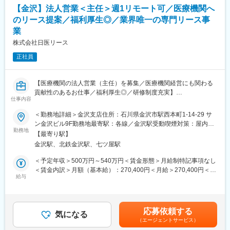
・残業時間は平均で5～10ｈ（繁忙期で20時間程度）
【金沢】法人営業＜主任＞週1リモート可／医療機関へ
のリース提案／福利厚生◎／業界唯一の専門リース事
■会社／求人の魅力：
業
・医療関連施設への医療機器や医療消耗品の商品卸売を中心に、
地域の医療現場を支える会社です。
株式会社日医リース
・命を扱う現場を支える一員である責任感があり、社会への貢献
正社員
も感じられる仕事です。
・売り上げも堅調で、北陸の中で確かな地位を築いています。
・社内は雰囲気も明るく、活気のある職場です。
【医療機関の法人営業（主任）を募集／医療機関経営にも関わる
貢献性のあるお仕事／福利厚生◎／研修制度充実】
変更の範囲：会社の定める業務
仕事内容
【はじめに】
＜勤務地詳細＞金沢支店住所：石川県金沢市駅西本町1-14-29 サ
今回は部署の増員を目的に、法人営業担当を募集します。医療機
ン金沢ビル9F勤務地最寄駅：各線／金沢駅受動喫煙対策：屋内全
関や開業をお考えの医師などに対して、リース商品の提案をメイ
勤務地
面禁煙変更の範囲：会社の定める事業所（リモートワーク含む）
【最寄り駅】
ンでお任せします。
金沢駅、北鉄金沢駅、七ツ屋駅
【当社のリースについて】
＜予定年収＞500万円～540万円＜賃金形態＞月給制特記事項なし
医療機器を中心に必需品を4～5年の期間でリース契約（貸出）を
＜賃金内訳＞月額（基本給）：270,400円＜月給＞270,400円＜昇
行います。
給与
給有無＞有＜残業手当＞有＜給与補足＞※スキル・経験に応じて検
取引先の医療機器メーカーや金融機関と連携し、医療機関向けの
討いたします。■昇給：有賃金はあくまでも目安の金額であり、選
リースサービスを提供しています。扱うリース商品は、医療機器
考を通じて上下する可能性があります。月給(月額)は固定手当を含
（MRIや手術用機器など）メインとするほか、開業の際の資金や
めた表記です。
応募依頼する
物件などです。
気になる
（エージェントサービス）