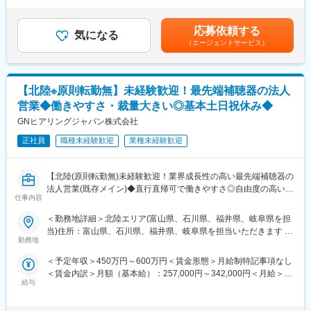
■28歳/520万円(入社3年・経験6年、手当含)：月給32万円■30
・2027年度に新研究棟が完成予定のため、整った環境で働くこと
めの増員採用です。
歳/650万円(入社6年・経験10年、手当含)：月給33万円■35歳/750
が可能です。
万円(入社8年・経験11年、手当含)：月給37万円賃金はあくまでも
・本ポジションは4事業の様々な技術を学び、当社のこれからの技
応募依頼する
■業務詳細：
気になる
目安の金額であり、選考を通じて上下する可能性があります。月
術を成長させてゆくフェーズに携わっていただくことが可能で
（エージェントサービス）
・医療施設へのヒアリング、マーケティング活動
給(月額)は固定手当を含めた表記です。
す。
・医用内視鏡及びその周辺機器、消耗品の販売
・医用ネットワークシステムの販売、営業活動
■当社について：
・導入後の定期サポート
当社は『いのち』と『環境』を原点として、ものづくりを行うプ
【北陸※原則転勤無】未経験歓迎！最先端補聴器の法人
ライム市場上場のメーカーです。世界屈指の「流体制御」技術を
営業◆働きやすさ・裁量大きい◎基本土日祝休み◆
■製品の魅力：
もとに、社会インフラや命を支えています。多数のトップ級シェ
・医療の最先端技術に携われる
GNヒアリングジャパン株式会社
ア製品をもちながらも、新規事業などの新たな試みも多数展開し
最先端のAI技術を搭載しており、自信をもって営業活動に取り組
ており、若手から活躍できる風土もございます。
正社員
職種未経験歓迎
業種未経験歓迎
むことが可能です。また、製品開発やアップデートは国内のドク
ターのニーズを汲み上げて行っているのも特徴です。
変更の範囲：会社の定める業務
・他製品も組み合わせたソリューション提案ができる
【北陸(原則転勤無)未経験歓迎！業界成長性の高い最先端補聴器の
内視鏡以外にも、PACS・超音波など様々なラインナップを展開し
法人営業(既存メイン)◆直行直帰可で働きやすさ◎自由度の高い営
ておりますので、ドクターに対して幅広いアプローチが可能で
仕事内容
業スタイルで、自身の市場価値を高めませんか？～中途9割・フラ
す。
ンクな社風～】
＜勤務地詳細＞北陸エリア(富山県、石川県、福井県、岐阜県を担
当)住所：富山県、石川県、福井県、岐阜県を担当いただきます 受
■教育制度・環境：
■業務内容
勤務地
動喫煙対策：屋内全面禁煙変更の範囲：会社の定める事業所
当社製品の知識、医療機器に関する知識等は入社後の研修や
当社の主力製品である最先端技術を搭載した補聴器や、関連ソフ
OJT、勉強会等でバックアップいたします。約半年～1年かけて一
＜予定年収＞450万円～600万円＜賃金形態＞月給制特記事項なし
トウェアの提案及び販売フォローを行っていただきます！
人前になっていただきます。また、離職率も非常に低く、富士フ
＜賃金内訳＞月額（基本給）：257,000円～342,000円＜月給＞
・担当エリア：北陸地方
イルムグループ基準の充実した福利厚生や各種手当など長期的に
給与
257,000円～342,000円＜昇給有無＞有＜残業手当＞無＜給与補足
・担当顧客：
活躍・就業できる環境が整っています。
＞■給与は前職考慮の上、決定致します。■想定年収＝月給×17.5
（1）補聴器専門店(製品技術や集客に関する情報提供を行いま