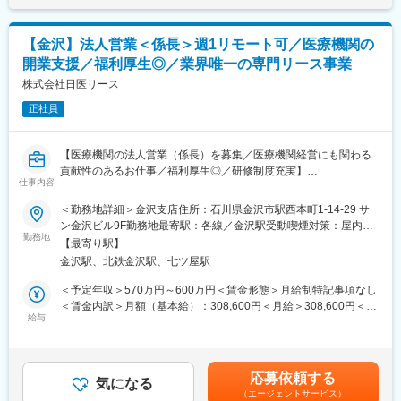
【業務内容】
病院やクリニック、介護施設などを対象に、医療機器をはじめと
するリース提案営業をご担当いただきます。
【金沢】法人営業＜係長＞週1リモート可／医療機関の
■既存・ルート営業（5～6割）：
開業支援／福利厚生◎／業界唯一の専門リース事業
既存顧客へのリース商品の提案や追加取引を獲得し、継続的にサ
ポートいただきます。
株式会社日医リース
正社員
■新規営業（4～5割）：
《新規開業支援》
開業を予定している医師に対し、医療機器メーカーやコンサルタ
【医療機関の法人営業（係長）を募集／医療機関経営にも関わる
ントと協力して、開業の支援をします。集患シュミレーションで
貢献性のあるお仕事／福利厚生◎／研修制度充実】
ある診療圏の分析、収益予測のノウハウがあり、付加価値の高い
仕事内容
提案型の営業を目指します。
【はじめに】
＜勤務地詳細＞金沢支店住所：石川県金沢市駅西本町1-14-29 サ
今回は部署の増員を目的に、法人営業担当を募集します。医療機
ン金沢ビル9F勤務地最寄駅：各線／金沢駅受動喫煙対策：屋内全
《既設新規先》
関や開業をお考えの医師などに対して、リース商品の提案をメイ
勤務地
面禁煙変更の範囲：会社の定める事業所（リモートワーク含む）
すでに開業している医療機関等との取引を開拓します。リースや
【最寄り駅】
ンでお任せします。
分割払いでの取引を提案し、医療機器の円滑な導入や、省エネ設
金沢駅、北鉄金沢駅、七ツ屋駅
備の導入など施設運営の効率化をサポートする等、幅広い提案に
【当社のリースについて】
＜予定年収＞570万円～600万円＜賃金形態＞月給制特記事項なし
より取引の獲得を目指します。
医療機器を中心に必需品を4～5年の期間でリース契約（貸出）を
＜賃金内訳＞月額（基本給）：308,600円＜月給＞308,600円＜昇
行います。
給与
給有無＞有＜残業手当＞有＜給与補足＞※スキル・経験に応じて検
【当社の強み】
取引先の医療機器メーカーや金融機関と連携し、医療機関向けの
討いたします。■昇給：有賃金はあくまでも目安の金額であり、選
当社は医療機器だけではなく、不動産リースや銀行・金融リー
リースサービスを提供しています。扱うリース商品は、医療機器
考を通じて上下する可能性があります。月給(月額)は固定手当を含
ス、事業コンサルティングなど、クリニックの開業支援や経営に
（MRIや手術用機器など）メインとするほか、開業の際の資金や
めた表記です。
対して幅広く提案ができるため、当社で完結させることが可能で
応募依頼する
物件などです。
気になる
す。
（エージェントサービス）