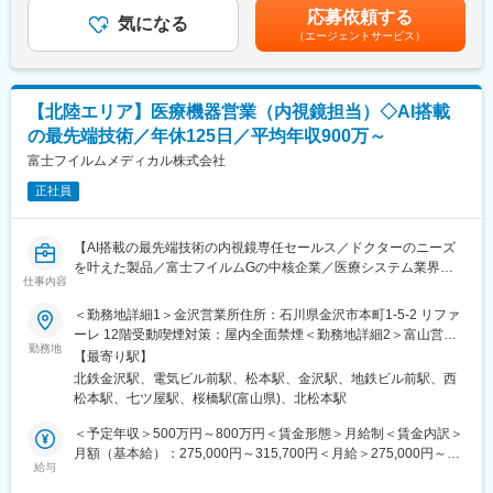
全対策など）
上下する可能性があります。月給(月額)は固定手当を含めた表記で
応募依頼する
・プロセスバリデーション業務
気になる
す。
■当社について
（エージェントサービス）
・プロセスFMEAによるリスク管理
整形外科領域の製品を得意とし「日本人が日本人のために作る」
・他部署との密な連携
というモノづくりのコンセプトを大切にしています。手や肩専門
の骨折医療機器に特化した製品を提供し続けており、国産企業な
■海外工場での働き方：
らではの迅速な対応、使いやすさ、顧客目線の営業活動により、
【北陸エリア】医療機器営業（内視鏡担当）◇AI搭載
入社後、国内の拠点で研修／業務を行っていただき、2～５年後を
多くのドクターから支持されています。
の最先端技術／年休125日／平均年収900万～
目安にベトナムやタイ工場へ赴任する予定。
平均の赴任期間は3～5年程度（組織状況やご希望などにより変更
富士フイルムメディカル株式会社
変更の範囲：会社の定める業務
有）
正社員
帰任後は国内の拠点（金沢/東村山）にて業務頂きます。
■仕事の魅力・やりがい：
【AI搭載の最先端技術の内視鏡専任セールス／ドクターのニーズ
・日機装研究所に新たに設立された技術DX推進のための事業横断
を叶えた製品／富士フイルムGの中核企業／医療システム業界
的な開発や支援を行う部署です。
仕事内容
No.1／安定して働ける環境／年間休日125日／手当・福利厚生充
・自動化技術を軸に、事業部の技術者と伴走しながら製品開発や
実】
＜勤務地詳細1＞金沢営業所住所：石川県金沢市本町1-5-2 リファ
生産現場の自動化を推進頂きます。自身が関わった製品が上市し
ーレ 12階受動喫煙対策：屋内全面禁煙＜勤務地詳細2＞富山営業
た際にやりがいを感じられるポジションです。
■業務内容：
勤務地
所住所：富山県富山市桜橋通り5-13 富山興銀ビル5階受動喫煙対
・当社ではポンプ、医療機器、航空部品など幅広い製品を扱って
【最寄り駅】
内視鏡機器及び関連するシステムの専任セールスを担当していた
策：屋内全面禁煙＜勤務地詳細3＞長野営業所住所：長野県松本市
おり、自動化技術の応用範囲も多岐に渡るため、専門スキルをベ
北鉄金沢駅、電気ビル前駅、松本駅、金沢駅、地鉄ビル前駅、西
だきます。
中央2-1-27 松本本町第一生命ビルディング8F勤務地最寄駅：JR線
ースに様々な製品や現場に関わることが可能な環境です。
松本駅、七ツ屋駅、桜橋駅(富山県)、北松本駅
主な担当製品：CAD EYE（国内で初めて上市したAI搭載の内視鏡
／松本駅受動喫煙対策：屋内全面禁煙変更の範囲：会社の定める
・自身の着想を形にした自動化技術を導入することで様々な製品
支援システム）
事業所（リモートワーク含む）
＜予定年収＞500万円～800万円＜賃金形態＞月給制＜賃金内訳＞
や現場に貢献でき、継続的なスキルアップも可能なやりがいのあ
https://www.fujifilm.com/jp/ja/healthcare/endoscopy/diagnostic-
月額（基本給）：275,000円～315,700円＜月給＞275,000円～
るポジションです。また使用場面によってはAI/機械学習を自動化
support/cadeye
給与
315,700円＜昇給有無＞有＜残業手当＞有＜給与補足＞年収例：
に活用する可能性もあります。
クリニックを中心にシェア拡大をしており、今後も広げていくた