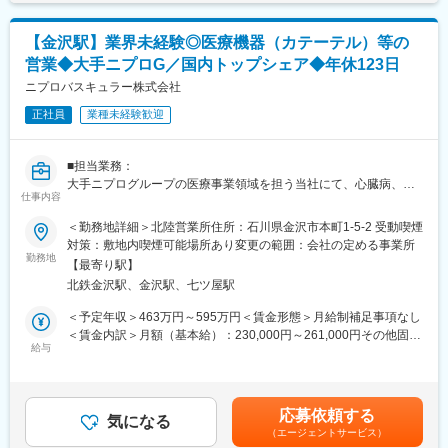
・医療機関との賃貸借契約の契約締結と与信管理
・医療機器に対して使用成績調査等のPMS業務
【研修体制】
【金沢駅】業界未経験◎医療機器（カテーテル）等の
・治療開始時における機器の手配、医療機関や社内各部署との調
配属店で2ヶ月の研修があり、リースや医療業界の基礎知識、OJT
整
営業◆大手ニプロG／国内トップシェア◆年休123日
での外訪・事務処理を習得いただきます。
ニプロバスキュラー株式会社
＜営業スタイル＞
【おすすめポイント】
主に大学病院や基幹病院の医師や医療従事者に対して、実際の症
正社員
業種未経験歓迎
■やりがい・貢献性◎
例と治療方針を確認しながら製品の情報提供と患者状態に合わせ
医療機関にとって、施設運営に関わる機器や物品などは金額が大
た提案活動を行います。また製品の処方時には施設との契約締結
きく経営にも大きな影響を与えます。当社のリース提案を通じ
■担当業務：
を行います。
て、事業計画や病院経営の改善にも繋がるため、貢献性が高いで
大手ニプログループの医療事業領域を担う当社にて、心臓病、脳
※宿泊を伴う国内出張あり。日本全国の大学病院・基幹病院および
す。
仕事内容
梗塞等の血管治療や診断に活用される「カテーテル」という医療
学会等への出張があります。
■充実した福利厚生◎
機器を中心としたバスキュラー製品の法人営業をご担当いただき
＜勤務地詳細＞北陸営業所住所：石川県金沢市本町1-5-2 受動喫煙
社宅制度や各種手当、持株会、毎年3万円分ポイント付与（旅行等
ます。
■担当製品：
対策：敷地内喫煙可能場所あり変更の範囲：会社の定める事業所
に利用可）など、嬉しい福利厚生制度がございます。
※入社後、研修期間、先輩と同行経て、北陸エリア担当施設の営業
担当製品である「オプチューン（Optune）」は、特定の悪性腫瘍
勤務地
【最寄り駅】
員として勤務(駐在)となります。
（脳腫瘍の膠芽腫や非小細胞肺がんなどの固形癌）の細胞分裂
変更の範囲：会社の定める業務
北鉄金沢駅、金沢駅、七ツ屋駅
を、体に発生させた特殊な電場で阻害する在宅用の医療機器で
■業務詳細：
す。セラミック製の電極パッド（アレイ）を身体に貼り、持ち運
＜予定年収＞463万円～595万円＜賃金形態＞月給制補足事項なし
・北陸営業所管轄内のバスキュラー製品の営業活動
び可能な本体から交流電場を送り続けることで腫瘍の増殖を抑え
＜賃金内訳＞月額（基本給）：230,000円～261,000円その他固定
・営業活動に伴う事務処理
ます。
給与
手当/月：42,000円～87,500円＜月給＞272,000円～348,500円＜
・担当施設の預託管理
同製品による治療は投薬治療や放射線治療と異なり、全身性の副
昇給有無＞有＜残業手当＞無＜給与補足＞※上記年収はあくまで想
・売上管理 等
作用が少ないことが特徴で、5年生存率10%と言われる膠芽腫に対
定で経験・能力を考慮し決定します※上記基本給とは別に、諸手当
して一定の有用性が実証されています。
支給（皆勤手当、住宅手当、家族手当、意欲業績手当等）■昇給：
応募依頼する
■当社の主力製品「カテーテル」とは：
※2017年に保険収載が開始され、現在は膠芽腫（脳腫瘍）／切除
気になる
年1回■賞与：年2回（※業績により別途決算賞与有）賃金はあくま
（エージェントサービス）
全国でもシェアトップクラスを誇る自社開発の医療器具の１つで
不能な進行・再発の非小細胞肺癌（NSCLC）に対して適応があり
でも目安の金額であり、選考を通じて上下する可能性がありま