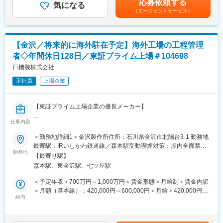
応募依頼する
て学んでいただき、その後経験豊富な営業担当がOJTでサポート
■入社後の流れ
気になる
ンティブ：年2回※基本給以外に、営業外勤手当、管理職手当、家
（エージェントサービス）
いたします。
（1）ご入社後3カ月前後は、東京もしくは大阪営業所にて研修を
族手当(該当者のみ)等を支給します。※金額は前職考慮のうえで決
受けていただきます。業務に必要な知識や業界に関する基礎研
定致します。賃金はあくまでも目安の金額であり、選考を通じて
■会社情報
修、先輩社員との営業同行を通じて、実際の業務を経験していき
上下する可能性があります。月給(月額)は固定手当を含めた表記で
当社は2019年6月12日にカリフォルニアで開催された第21回
ます。加えて、定期的な勉強会や製品PRの練習なども継続して実
す。
【金沢／将来的に海外駐在予定】海外工場の工程管理
AnnualMedicalDesignExcellenceAward(MDEA)でブロンズ賞を受
施していきます。
者◇年間休日128日／東証プライム上場＃104698
賞しました。また、「ImplantandTissue-ReplacementProduct」
※ホテルなどは会社が用意、費用を負担いたします。
部門でも優れた評価を得ています。2004年には台湾証券取引所に
日機装株式会社
上場し、成長を続けています。
（2）研修終了次第、北陸に拠点を移動していただきます。1人立
正社員
上場企業
ちしてからは1日3～5件の病院に対して、骨折の手術で使用する
変更の範囲：会社の定める業務
医療機器の紹介を行い、ドクターとの関係性を深め、より良い関
係構築を築いていただきます。時には製品の取り扱い説明の為に
【東証プライム上場企業の優良メーカー】
手術現場に立会うこともあります。
仕事内容
■業務概要：
■組織構成
金沢製作所にて「血液回路の製造プロセス設計」や「血液回路の
＜勤務地詳細1＞金沢製作所住所：石川県金沢市北陽台3-1 勤務地
北陸エリアは現在東京拠点から応援で対応しております。何か分
量産ライン構築」などの以下業務をお任せします。入社後２～５
最寄駅：IRいしかわ鉄道線／森本駅受動喫煙対策：屋内全面禁煙
からないことは電話やオンラインなどですぐにコミュニケーショ
年を目安に海外工場へ赴任していただいて工程管理をお任せする
勤務地
＜勤務地詳細2＞ベトナム・タイ工場住所：海外 受動喫煙対策：
ンを取れる環境です。
【最寄り駅】
予定です。
屋内全面禁煙変更の範囲：会社の定める事業所（リモートワーク
森本駅、東金沢駅、七ツ屋駅
含む）
■評価制度
■業務内容：
＜予定年収＞700万円～1,000万円＜賃金形態＞月給制＜賃金内訳
6カ月に1回報奨金制度があり、個人の成果だけでなくチーム成果
※経験に応じて以下の業務をお任せします。
＞月額（基本給）：420,000円～600,000円＜月給＞420,000円～
やプロセス(売上実績+説明会実施回数など)も重要な評価対象で、
・血液回路の製造プロセス設計（タクトタイム、作業者数、設備
給与
600,000円＜昇給有無＞有＜残業手当＞有＜給与補足＞※給与詳細
年間で最大60万円の支給がございます。
配置、安全対策）
は経験・能力・前職給与等を踏まえて決定■定期昇給：年1回（非
仕事の成果だけでなく仕事への姿勢や組織への貢献度を評価して
・血液回路の量産ライン構築（動線設計、自動化の適用範囲、安
管理職のみ）賃金はあくまでも目安の金額であり、選考を通じて
いるため、自分の頑張りが給与・賞与にしっかり反映されます。