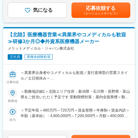
ヶ月分 実績：夏期冬期賞与は各1.25ヶ月分■四半期ごとにイン
す）
■社風について：
センティブがあります。100%達成で年間3.0ヶ月分です。賃金は
（2）眼鏡店(販売員への製品説明等、販売におけるトレーニング
応募依頼する
総合職採用の風土が強く様々なキャリアパスがあります。離職率
気になる
あくまでも目安の金額であり、選考を通じて上下する可能性があ
を行います）
（エージェントサービス）
も非常に低く、富士フイルムグループ基準の充実した福利厚生や
ります。月給(月額)は固定手当を含めた表記です。
★業界成長性・需要は今後もますます高まっていく業界の為、ご
各種手当など長期的に活躍・就業できる環境が整っています。
自身の裁量で様々なスキルを身に付けながら安定した就業が叶
う、魅力的なポジションです！
■当社の概要：
【北陸】医療機器営業≪異業界やコメディカルも歓迎
同社は医療業界の中でITシステムのリーディングカンパニーで
■働き方
≫研修3か月◎◆外資系医療機器メーカー
す。医療業界のIT化が至上命題の中、10年前よりいち早く社内の
・社用車にて1日の平均4店舗程訪問します
メリットメディカル・ジャパン株式会社
改革を進めてきました。結果、医療向けシステムが全売上の4割以
・直行直帰可・ご自身で業務設計頂くため、裁量を持って働くこ
上を占めるまでに事業を拡大しました。
とができます◎
正社員
業種未経験歓迎
・顧客先が土日営業の場合は休日出勤となる場合もありますが、
変更の範囲：会社の定める業務
しっかりと振替休日を取得いただけます◎
～異業界出身者やコメディカルも歓迎／直行直帰型の営業スタイ
ル／土日祝休み～
■組織・フォロー体制
仕事内容
・中途9割・異業界出身の方がほとんど、30～40代の子育て世代
◆募集背景
も活躍しており、フランクで気さくな方が多いです。適宜チーム
＜勤務地詳細1＞北陸エリア住所：新潟県・石川県・長野県・富山
当社では、グローバル戦略に基づく新製品の導入拡大や、 取扱製
チャット・月1回のMTG等でノウハウ共有しながら売上目標に向
県をご担当いただく予定です 受動喫煙対策：屋内全面禁煙＜勤務
品・ビジネス領域の拡大が継続的に進んでいます。今後の事業成
かって高め合える環境です！
勤務地
地詳細2＞メリットメディカル・ジャパン株式会社住所：新宿区西
長および市場ニーズの拡大を見据え、中日本リージョンにおける
・本社での入社後研修に加え、BUDDY制度(3か月間のOJT)があ
新宿1-26-2 新宿野村ビル３９階勤務地最寄駅：JR・地下鉄線／新
＜予定年収＞480万円～720万円＜賃金形態＞年俸制＜賃金内訳＞
営業活動をさらに強化するため、新たな営業メンバーを募集する
り、慣れるまでは先輩社員の同行となります。異業界の方もご安
宿・西新宿駅受動喫煙対策：屋内全面禁煙変更の範囲：会社の定
年額（基本給）：4,800,000円～7,200,000円＜月額＞400,000円
こととなりました。
心ください◎
める事業所（リモートワーク含む）
給与
～600,000円（12分割）＜昇給有無＞有＜残業手当＞有＜給与補
地域医療への貢献を大切にしながらも、グローバル企業ならでは
足＞※ご経験やスキルを考慮し決定いたします。・昇給・昇格：年
の製品力や成長機会を活かし、全国各地で活躍できる環境を整え
■最先端技術搭載の補聴器の魅力
1回・インセンティブ：年間目標達成時、年収の最大20％支給賃
ています。成長フェーズにある組織の一員として、事業拡大に主
・iPhoneをはじめとしたApple製品からのダイレクト通信（無