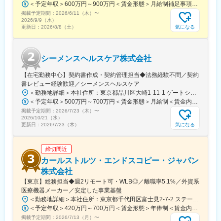
＜予定年収＞600万円～900万円＜賃金形態＞月給制補足事項なし＜賃金内訳＞月額（基本給）：300,000円～500,000円＜月給＞300,000円～500,000円＜昇給有無＞有＜残業手当＞有賃金はあくまでも目安の金額であり、選考を通じて上下する可能性があります。月給(月額)は固定手当を含めた表記です。
■キャリア
掲載予定期間：
2026/6/11（木）
〜
富士フイルムグループの育成制度「＋STORY」で成長をサポー
2026/9/9（水）
気になる
更新日：
2026/8/8（土）
ト。ジョブローテーションや研修でキャリアの幅を広げられま
す。
HP：https://fms-careers.fujifilm.com/environment/training/
シーメンスヘルスケア株式会社
変更の範囲：会社の定める業務
【在宅勤務中心】契約書作成・契約管理担当◆法務経験不問／契約
書レビュー経験歓迎／シーメンスヘルスケア
＜勤務地詳細＞本社住所：東京都品川区大崎1-11-1 ゲートシティ大崎ウエストタワー勤務地最寄駅：JR線／大崎駅受動喫煙対策：屋内全面禁煙変更の範囲：会社の定める事業所（リモートワーク含む）
＜予定年収＞500万円～700万円＜賃金形態＞月給制＜賃金内訳＞月額（基本給）：250,000円～500,000円＜月給＞250,000円～500,000円＜昇給有無＞有＜残業手当＞有＜給与補足＞※給与詳細は経験・能力・前職給与等を踏まえて決定致します。■昇給：年1回（10月）■賞与：年2回（6月・12月）賃金はあくまでも目安の金額であり、選考を通じて上下する可能性があります。月給(月額)は固定手当を含めた表記です。
掲載予定期間：
2026/7/23（木）
〜
2026/10/21（水）
気になる
更新日：
2026/7/23（木）
締切間近
カールストルツ・エンドスコピー・ジャパン
株式会社
【東京】総務担当◆週2リモート可・WLB◎／離職率5.1%／外資系
医療機器メーカー／安定した事業基盤
＜勤務地詳細＞本社住所：東京都千代田区富士見2-7-2 ステージビルディング8F勤務地最寄駅：JR総武線／飯田橋駅受動喫煙対策：屋内全面禁煙変更の範囲：会社の定める事業所（リモートワーク含む）
＜予定年収＞420万円～700万円＜賃金形態＞年俸制＜賃金内訳＞年額（基本給）：3,319,800円～5,440,000円固定残業手当/月：73,350円～130,000円（固定残業時間30時間0分/月）超過した時間外労働の残業手当は追加支給＜月額＞350,000円～583,333円（12分割）（一律手当を含む）＜昇給有無＞有＜残業手当＞有＜給与補足＞※経験・能力・前職での給与を考慮し､当社規定により決定します。■パフォーマンスボーナス（個人実績連動／年1回■昇給：有（人事評価・会社業績に基づく）賃金はあくまでも目安の金額であり、選考を通じて上下する可能性があります。月給(月額)は固定手当を含めた表記です。
掲載予定期間：
2026/7/13（月）
〜