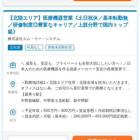
成長を数字で感じることが可能です。
◆当社について
当社は『いのち』と『環境』を原点として、ものづくりを行うプ
＜一日のスケジュール＞
ライム市場上場のメーカーです。世界屈指の「流体制御」技術を
【北陸エリア】医療機器営業《土日祝休／基本転勤無
午前：医療機器の販売代理店を訪問し情報収集⇒病院訪問1件
もとに、社会インフラや命を支えています。多数のシェアトップ
午後：病院訪問2件⇒手術立ち合い
／研修制度◎豊富なキャリア／上肢分野で国内トップ
級製品をもちながらも、新規事業などの新たな試みも多数展開し
直行直帰での勤務となるため、自由にスケジュールを組める環境
級》
ており、若手から活躍できる風土もございます。
です。
株式会社エム・イー・システム
＜製品情報＞
変更の範囲：会社の定める業務
・人工関節（ヒップ・ニー領域）
正社員
転勤なし
業種未経験歓迎
台湾で製造される精密な人工関節は、アジア人の骨格にフィット
する設計で高い評価を得ています。欧米人向けの製品が多い中、
アジア人に特化した製品として医師や患者から喜ばれています。
＼ 成長も、安定も、プライベートも全部大切にしたい方へ！／日
本人のための医療機器を作る国産メーカー＊安定の医療業界で活
仕事内容
■組織構成
躍◎
18名の営業社員が活躍。外資系ながらわからないことは気軽に聞
＜勤務地詳細1＞北陸エリア住所：北陸全域を担当いただきます。
ける環境です。
＜本求人のポイント＞
オフィスはない為、ご自宅から直行直帰での勤務となります。 受
◇営業スキルを“専門性”に！医療業界で市場価値も高まる◎
勤務地
動喫煙対策：屋内喫煙可能場所あり＜勤務地詳細2＞本社住所：東
【最寄り駅】
■働き方
◇“売って終わり”じゃない！お客様とじっくり向き合い、信頼関係
京都中野区弥生町2-13-4 勤務地最寄駅：東京メトロ丸の内線／中
中野新橋駅、中野富士見町駅、新中野駅
・残業の有無を含めて、全てご自身の裁量で調整いただけます。
を築くやりがい！
野新橋駅受動喫煙対策：屋内全面禁煙変更の範囲：会社の定める
残業実態は平均1日1Hほどです。
◇頑張りはしっかり評価！年2回のインセンティブ制度あり。
事業所（リモートワーク含む）
＜予定年収＞500万円～800万円＜賃金形態＞月給制特記事項なし
・緊急手術は基本的にないため、土日夜間などの緊急の呼び出し
◇安心の教育体制◎座学研修＋OJTで、医療業界の基礎から学べ
＜賃金内訳＞月額（基本給）：266,000円～455,000円固定残業手
は基本ございません。
ます！
給与
当/月：84,000円～100,000円（固定残業時間40時間0分/月）超過
※社員インタビュー※
した時間外労働の残業手当は追加支給＜月給＞350,000円～
■研修について
https://mesystem.co.jp/recruit/interview/
555,000円（一律手当を含む）＜昇給有無＞有＜残業手当＞有＜
入社後3週間程度は横浜本社での座学研修を行い、まず製品につい
給与補足＞■昇給：年1回(8月) ■賞与：年2回(7月、12月) ■インセ