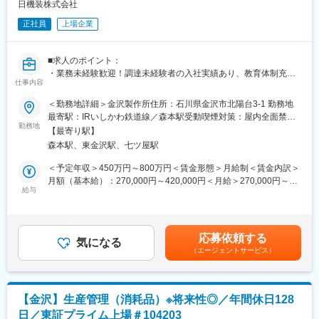
人目標もありますが、メンバーへのフォローが手厚い職場です。
日機装株式会社
■やりがい・貢献性◎
・裁量をもって、営業スケジュールを決めることができます。
医療機関にとって、施設運営に関わる機器や物品などは金額が大
正社員
上場企業
きく経営にも大きな影響を与えます。当社のリース提案を通じ
■取り扱い分野：
て、事業計画や病院経営の改善にも繋がるため、貢献性が高いで
大型検査装置から小型検査装置、検査に使用する体外診断薬ま
す。
■求人のポイント：
で、幅広い商品を取り扱っております。
・業務未経験歓迎！調達未経験者の入社実績あり、教育体制充実
◎糖尿病検査分野
仕事内容
■充実した福利厚生◎
・プライム上場航空・メディカル・ポンプ業界でトップシェア製
◎尿検査分野
社宅制度や各種手当、持株会、毎年3万円分ポイント付与（旅行等
品を有する優良メーカー
＜勤務地詳細＞金沢製作所住所：石川県金沢市北陽台3-1 勤務地
◎遺伝子検査分野
に利用可）など、嬉しい福利厚生制度がございます。
・月平均残業10～30H／週1在宅可／フレックス可で就業しやすい
最寄駅：IRいしかわ鉄道線／森本駅受動喫煙対策：屋内全面禁煙
◎ポイントオブケア分野
環境◎
勤務地
変更の範囲：会社の定める事業所（リモートワーク含む）
◎血糖自己測定分野
【最寄り駅】
変更の範囲：会社の定める業務
森本駅、東金沢駅、七ツ屋駅
■業務概要：
■入社後の流れ：
◇メディカル事業用（透析装置）の部品、原料の調達業務をお任
＜予定年収＞450万円～800万円＜賃金形態＞月給制＜賃金内訳＞
・入社後は、2週間程、Eラーニングで基本的な知識を学びます。
せします。
月額（基本給）：270,000円～420,000円＜月給＞270,000円～
また、臨床検査薬情報担当者資格（DMR）の資格取得をしていた
◇ご経験に応じて下記いずれかの原料、部品をご担当いただきま
給与
420,000円＜昇給有無＞有＜残業手当＞有＜給与補足＞※給与詳細
だくため、フォローアップも行います。
す。
は経験・能力・前職給与等を踏まえて決定■定期昇給：年1回（非
・実機研修や、OJTでフォローしながら独り立ちしていただきま
※Dドライ、ダイアライザー、プラスチック（樹脂）、金属部品
管理職のみ）※賞与：年2回（6月/12月）昨年度実績賞与4.5か月賃
す。業界未経験の場合、入社後3か月間は研修期間となる予定で
金はあくまでも目安の金額であり、選考を通じて上下する可能性
す。
応募依頼する
■業務詳細：
気になる
があります。月給(月額)は固定手当を含めた表記です。
（エージェントサービス）
・価格交渉、納期調整、不良対応（サプライヤーの数は20～30社
■キャリアパス：
程度）
プロモーター・エリアマネージャーといったポジションを用意し
・新規取引先の開拓
ています。「営業スキルの深堀」以外の領域（マーケティング部
・調達方法の改善（物流改善、システム構築）
など）へ異動実績もあり、社内公募やフリーエージェント権など
【金沢】生産管理（消耗品）※将来性◎／年間休日128
・取引先管理
挑戦の場も用意しています。
日／東証プライム上場＃104203
※国内の取引先がメインですが、海外との取引もあり海外調達の機