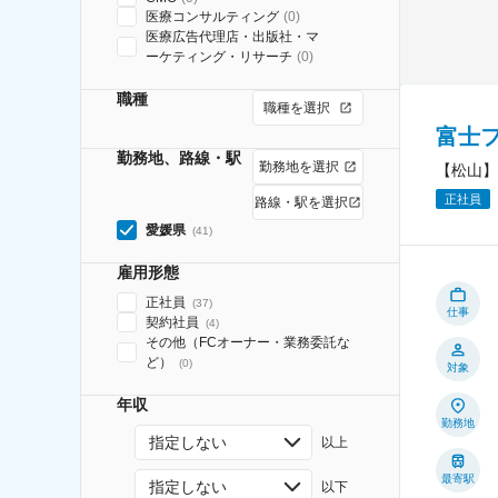
医療コンサルティング
(
0
)
医療広告代理店・出版社・マ
ーケティング・リサーチ
(
0
)
職種
職種を選択
富士
勤務地、路線・駅
勤務地を選択
【松山】
正社員
路線・駅を選択
愛媛県
(
41
)
雇用形態
正社員
(
37
)
仕事
契約社員
(
4
)
その他（FCオーナー・業務委託な
ど）
(
0
)
対象
年収
勤務地
指定しない
以上
最寄駅
指定しない
以下