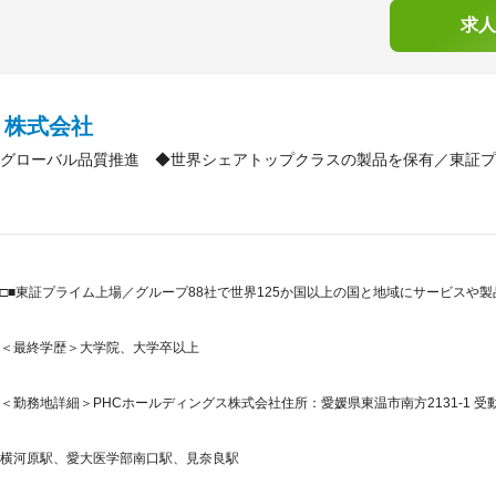
求人
Ｃ株式会社
グローバル品質推進 ◆世界シェアトップクラスの製品を保有／東証プ
□■東証プライム上場／グループ88社で世界125か国以上の国と地域にサービスや
＜最終学歴＞大学院、大学卒以上
＜勤務地詳細＞PHCホールディングス株式会社住所：愛媛県東温市南方2131-1 受
横河原駅、愛大医学部南口駅、見奈良駅