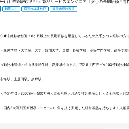
松山】未経験歓迎＊IoT製品サービスエンジニア《安心の長期研修＊専
転勤なし
職種未経験歓迎
業種未経験歓迎
◇◆未経験者歓迎！6ヶ月以上の長期研修を用意しているため文系かつ未経験の方で
＜最終学歴＞大学院、大学、短期大学、専修・各種学校、高等専門学校、高等学校
＜勤務地詳細＞松山営業所住所：愛媛県松山市古川西2-8-1 西沢ビル103号勤務地最
市坪駅、土居田駅、余戸駅
＜予定年収＞350万円～500万円＜賃金形態＞月給制補足事項なし＜賃金内訳＞月額（基本
～国内3大調剤医療機器メーカーの一角を担う安定した経営基盤を持ちます！人柄重視