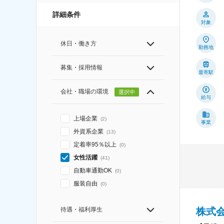
詳細条件
対象
休日・働き方
勤務地
募集・採用情報
最寄駅
会社・職場の環境
選択中
給与
上場企業
(
2
)
事業
外資系企業
(
13
)
定着率95％以上
(
0
)
女性活躍
(
41
)
自動車通勤OK
(
0
)
服装自由
(
0
)
待遇・福利厚生
株式