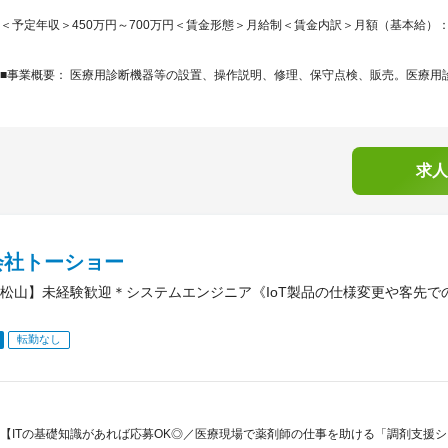
＜予定年収＞450万円～700万円＜賃金形態＞月給制＜賃金内訳＞月額（基本給）：250,0
■事業概要： 医療用診断機器等の設置、操作説明、修理、保守点検、販売。医療用診
求人
会社トーショー
松山】未経験歓迎＊システムエンジニア《IoT製品の仕様変更や客先で
転勤なし
【ITの基礎知識があれば応募OK◎／医療現場で薬剤師の仕事を助ける「調剤支援