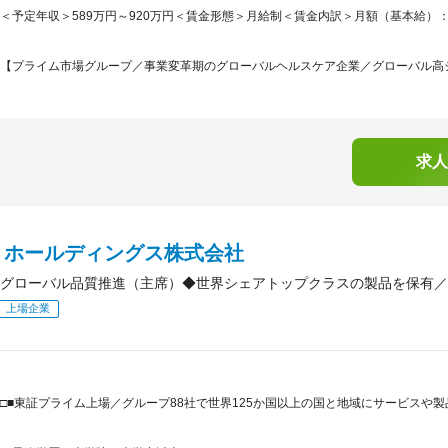
＜予定年収＞589万円～920万円＜賃金形態＞月給制＜賃金内訳＞月額（基本給）：300,0
【プライム市場グループ／事業変革期のグローバルヘルスケア企業／グローバル高シェ
求人
Ｃホールディングス株式会社
グローバル品質推進（主席）◆世界シェアトップクラスの製品を保有／
上場企業
□■東証プライム上場／グループ88社で世界125か国以上の国と地域にサービスや