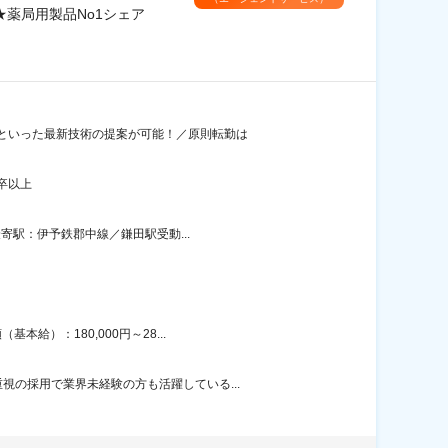
薬局用製品No1シェア
器といった最新技術の提案が可能！／原則転勤は
卒以上
寄駅：伊予鉄郡中線／鎌田駅受動...
給）：180,000円～28...
の採用で業界未経験の方も活躍している...