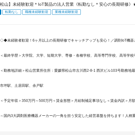
松山】未経験歓迎＊IoT製品の法人営業《転勤なし＊安心の長期研修》★
転勤なし
職種未経験歓迎
業種未経験歓迎
◇◆未経験者歓迎！6ヶ月以上の長期研修でキャッチアップも安心！／調剤IoT機
＜最終学歴＞大学院、大学、短期大学、専修・各種学校、高等専門学校、高等学校
＜勤務地詳細＞松山営業所住所：愛媛県松山市古川西2-8-1 西沢ビル103号勤務地最
市坪駅、土居田駅、余戸駅
＜予定年収＞350万円～500万円＜賃金形態＞月給制補足事項なし＜賃金内訳＞月額（基本
～国内3大調剤医療機器メーカーの一角を担う安定した経営基盤を持ちます！人柄重視