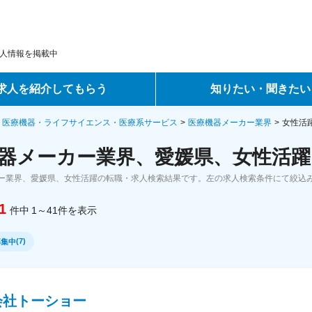
人情報を掲載中
求人を紹介してもらう
知りたい・聞きたい
ントサービス
転職ノウハウ
・医療機器・ライフサイエンス・医療系サービス
医療機器メーカー業界
女性活
器メーカー業界、愛媛県、女性活躍
サービス
データで見る転職
ー業界、愛媛県、女性活躍の転職・求人検索結果です。左の求人検索条件にて絞込
ーエージェントサービス
コラム・インタビュー
1
件中
1～41
件
を表示
転職Q&A
(
7
)
募集中
会社トーショー