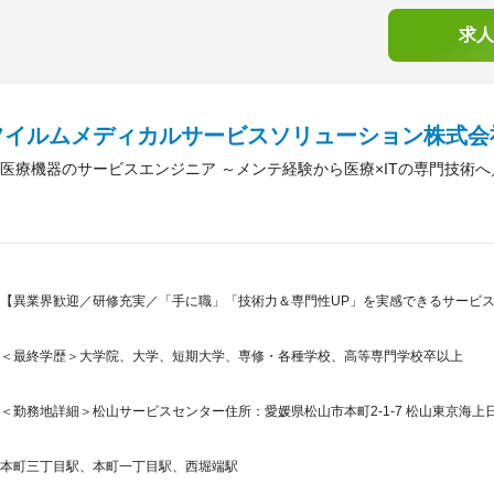
求人
フイルムメディカルサービスソリューション株式会
医療機器のサービスエンジニア ～メンテ経験から医療×ITの専門技術
【異業界歓迎／研修充実／「手に職」「技術力＆専門性UP」を実感できるサービ
＜最終学歴＞大学院、大学、短期大学、専修・各種学校、高等専門学校卒以上
＜勤務地詳細＞松山サービスセンター住所：愛媛県松山市本町2-1-7 松山東京海上日
本町三丁目駅、本町一丁目駅、西堀端駅