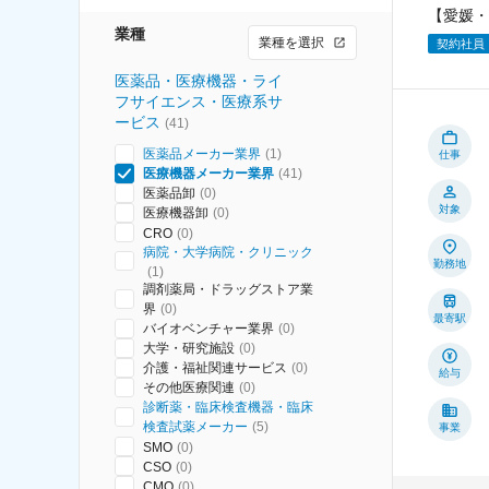
【愛媛・
業種
業種を選択
契約社員
医薬品・医療機器・ライ
フサイエンス・医療系サ
ービス
(
41
)
医薬品メーカー業界
(
1
)
仕事
医療機器メーカー業界
(
41
)
医薬品卸
(
0
)
対象
医療機器卸
(
0
)
CRO
(
0
)
病院・大学病院・クリニック
勤務地
(
1
)
調剤薬局・ドラッグストア業
界
(
0
)
最寄駅
バイオベンチャー業界
(
0
)
大学・研究施設
(
0
)
介護・福祉関連サービス
(
0
)
給与
その他医療関連
(
0
)
診断薬・臨床検査機器・臨床
検査試薬メーカー
(
5
)
事業
SMO
(
0
)
CSO
(
0
)
CMO
(
0
)