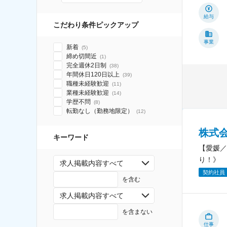
給与
こだわり条件ピックアップ
事業
新着
(
5
)
締め切間近
(
1
)
完全週休2日制
(
38
)
年間休日120日以上
(
39
)
職種未経験歓迎
(
11
)
業種未経験歓迎
(
14
)
学歴不問
(
8
)
転勤なし（勤務地限定）
(
12
)
株式
キーワード
【愛媛／
り！》
求人掲載内容すべて
契約社員
を含む
求人掲載内容すべて
を含まない
仕事