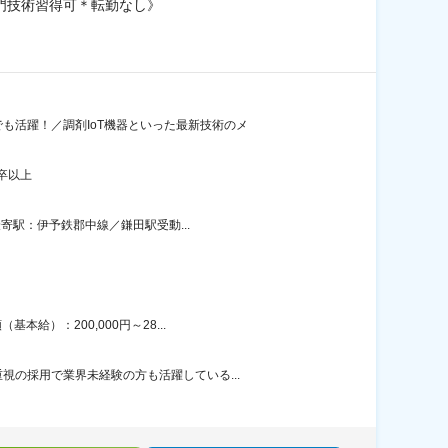
門技術習得可＊転勤なし》
も活躍！／調剤IoT機器といった最新技術のメ
卒以上
寄駅：伊予鉄郡中線／鎌田駅受動...
給）：200,000円～28...
の採用で業界未経験の方も活躍している...