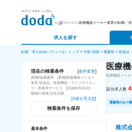
医療機器メーカー業界の転職・求
求人を探す
詳細条件から探す
エージェ
転職・求人doda（デューダ）トップ
中国･四国
愛媛県
医薬品
医療機
新着求人から探す
スカウト
[
]
現在の検索条件
条件変更
医療機器メーカ
[勤務地]愛媛県 [業種]医療機器メーカー
求人特集から探す
パートナ
業界-医薬品・医療機器・ライフサイエン
4
ス・医療系サービス [詳細条件](会社・
該当求人数
職場の環境)女性活躍
詳細を見る
愛媛県のみで
検索条件を保存
株式
基本条件