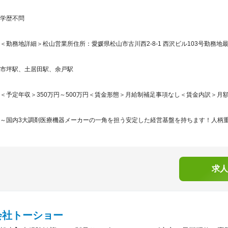
学歴不問
＜勤務地詳細＞松山営業所住所：愛媛県松山市古川西2-8-1 西沢ビル103号勤務地最
市坪駅、土居田駅、余戸駅
＜予定年収＞350万円～500万円＜賃金形態＞月給制補足事項なし＜賃金内訳＞月額（基本
～国内3大調剤医療機器メーカーの一角を担う安定した経営基盤を持ちます！人柄重視
求人
会社トーショー