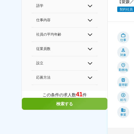
【愛媛／
語学
契約社員
仕事内容
社員の平均年齢
仕事
従業員数
対象
設立
勤務地
応募方法
最寄駅
41
この条件の求人数
件
給与
検索する
事業