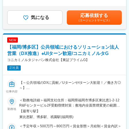
ングの決定、効果的な画像やバナーの選定などがありますが、前
ぜひ、私たちと一緒に社会に貢献しながら成長していきましょ
外労働の残業手当は追加支給＜月給＞280,000円～350,000円（一
例や既存の方法にこだわらず新しい施策に挑戦していただきたい
う。ご応募をお待ちしております。
律手当を含む）＜昇給有無＞有＜残業手当＞有＜給与補足＞■給与
と考えています。
改定：年1回 （6月）■賞与：年2回（5月・11月）賃金はあくまで
応募依頼する
・自身で考えた企画や施策の反響を数字で見ることができるた
気になる
変更の範囲：会社の定める業務
も目安の金額であり、選考を通じて上下する可能性があります。
（エージェントサービス）
め、とてもやりがいがあり、自身の成長を体感していただけま
月給(月額)は固定手当を含めた表記です。
す。
■具体的には：
NEW
（1）ECサイト運営・プロジェクト推進
【福岡/博多区】公共領域におけるソリューション法人
・売上目標達成に向けたEC運営全般の推進
・販促施策や各種更新作業（商品情報・価格・キャンペーン等）
営業（DX推進）※UIターン歓迎/コニカミノルタG
の進行管理・実行
コニカミノルタジャパン株式会社【東証プライムG】
・EC運営で発生する課題・トラブルへの対応および改善
正社員
（2）販売戦略・販促企画
・売上目標達成に向けた販促施策の企画・実行
・新商品発売やキャンペーンなどの販売施策の企画・運営
【～公共領域のDXに貢献／UターンやIターン大歓迎！／働き方◎
・在庫状況を踏まえた販売計画・施策の立案・調整
～】
・CRM・広告・制作など関係部署と連携した売上拡大施策の推進
仕事内容
（3）データ分析・改善
■業務概要
・商品別売上・競合・過去実績などの分析
＜勤務地詳細＞福岡支社住所：福岡県福岡市博多区東比恵1-2-12
公共分野におけるDX推進ニーズの高まりに対応するため、既存顧
・分析結果をもとにした改善提案・施策立案
R&Fセンタービル2F受動喫煙対策：敷地内全面禁煙変更の範囲：
客との関係を深化させるとともに、新規顧客の開拓を積極的に推
勤務地
・PDCAサイクルを回しながら継続的な運営改善
会社の定める事業所
【最寄り駅】
進していただきます。顧客の潜在的な課題を深くヒアリングし、
東比恵駅、博多駅、祇園駅(福岡県)
最適なソリューションを企画・提案することで、地域社会の発展
■魅力：
に貢献し、当社のプレゼンスを確立します。
【やりがい】
＜予定年収＞500万円～800万円＜賃金形態＞月給制＜賃金内訳＞