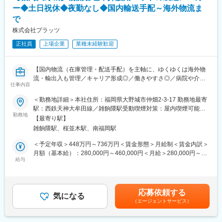
栽培指導担当として、お客様や社内関係者と円滑に正確にコミュ
網を拡大してきました。国内だけでなく、海外での売上も安定的
ー◆土日祝休◆夜勤なし◆国内輸送手配～海外物流ま
ニケーションが取れること
に伸びているため経営が安定しています。
で
■アグリ事業部について：
株式会社プラッツ
アグリ事業部は「しぜん」にやさしい新しい発想と創造で、お客
変更の範囲：会社の定める業務
正社員
上場企業
業種未経験歓迎
様に必要とされる革新的な農業資材の開発と製造、販売を行って
います。
独自開発の「いちご高設栽培システム」は、農家の高齢化が悩み
【国内物流（在庫管理・配送手配）を主軸に、ゆくゆくは海外物
となっているいちご産地の問題点を解消し、作業性の向上と収穫
流・輸出入も管理／キャリア形成◎／働きやすさ◎／病院や介護
増の両立を実現したことで高い評価を受けました。近年では観光
仕事内容
施設を支える安定経営／東証スタンダード上場】
農園への導入も進んでいます。
＜勤務地詳細＞本社住所：福岡県大野城市仲畑2-3-17 勤務地最寄
■業務概要
■社風：
駅：西鉄天神大牟田線／雑餉隈駅受動喫煙対策：屋内喫煙可能場
累計約70万台の出荷実績を持ち、国内トップクラスのシェアを誇
勤務地
若い社員が多く活気の有る職場です。（平均年齢も30代前半）ま
所あり変更の範囲：会社の定める事業所（リモートワーク含む）
【最寄り駅】
る介護ベッド等の国内大手メーカーにて、物流管理をお任せしま
た事業部長も40代前半と若い社員にもチャンスを与える風土があ
雑餉隈駅、桜並木駅、南福岡駅
す。
り、中途入社の方も多く、ハンディは全く御座いません。また社
※まずは国内物流（在庫管理・配送手配等）を主軸にお任せし、経
内でバンドも組んだりしており、社員同士が仲が非常に良いで
＜予定年収＞448万円～736万円＜賃金形態＞月給制＜賃金内訳＞
験・適性に応じて将来的に海外工場・物流業者との調整等へ業務
す。
月額（基本給）：280,000円～460,000円＜月給＞280,000円～
を広げます。
給与
460,000円＜昇給有無＞有＜残業手当＞有＜給与補足＞※経験等を
変更の範囲：本文参照
考慮した上で決定します。■賞与実績：年2回（6、12月）＜年収
■業務詳細
例＞530万円 入社7年目 メンバー（月給31万円+賞与）710万円 入
＜国内物流＞
社13年目 管理職（月給40万円+賞与）賃金はあくまでも目安の金
応募依頼する
◇国内の物流会社や営業と連携した、最適な在庫管理・倉庫管理
気になる
額であり、選考を通じて上下する可能性があります。月給(月額)は
（エージェントサービス）
◇輸送手配、受注処理など
固定手当を含めた表記です。
＜海外物流・調達（経験や適性に応じて段階的にお任せ）＞