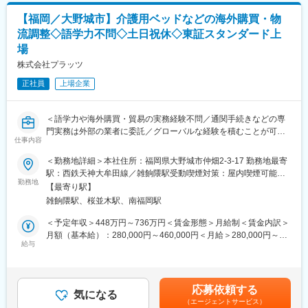
◇国内外の物流業者との納期調整・やり取り、契約締結事務など
【福岡／大野城市】介護用ベッドなどの海外購買・物
◇輸出入関連業務、商品の発注（通関は外注）
流調整◇語学力不問◇土日祝休◇東証スタンダード上
◇仕入先の評価、価格調整、サプライヤー選定・契約交渉
場
※スキルに合わせて適切な業務配分を行います。
株式会社プラッツ
■業務の特徴
正社員
上場企業
◇海外（ベトナムや中国の工場）で生産され、日本国内に届いた
製品の「国内流通管理」をまず担っていただきます。国内の物流
会社や営業メンバーと密に連携し、最適な在庫バランスを保ちな
＜語学力や海外購買・貿易の実務経験不問／通関手続きなどの専
がらお客様のもとへ遅滞なく届ける手配（倉庫管理、輸送手配、
門実務は外部の業者に委託／グローバルな経験を積むことが可能
在庫管理、受注処理など）を行うのがメインの役割です。
仕事内容
＞
◇ご経験や適性に応じて、将来的には「グローバル物流・調達」
の領域へ業務を広げることが可能。海外の物流業者との納期調
＜勤務地詳細＞本社住所：福岡県大野城市仲畑2-3-17 勤務地最寄
■当社について：
整、輸入・輸出関連業務（通関手続き自体は外部委託）、仕入先
駅：西鉄天神大牟田線／雑餉隈駅受動喫煙対策：屋内喫煙可能場
◇医療施設や介護施設、そして在宅向けの電動ベッドやマットレ
勤務地
の評価や価格交渉など、グローバルな経験を積むことができま
所あり変更の範囲：会社の定める事業所（リモートワーク含む）
【最寄り駅】
ス、手すりなどの周辺機器を企画・開発・製造・販売しているメ
す。
雑餉隈駅、桜並木駅、南福岡駅
ーカーとして、累計約70万台の出荷実績を持ち、国内トップクラ
スのシェアを誇ります。
■就業環境
＜予定年収＞448万円～736万円＜賃金形態＞月給制＜賃金内訳＞
◇「高品質・高機能・低価格」を追求し、超高齢社会を支える社
◇1月から3月は繁忙期の為、月の残業時間が多くなる傾向にあり
月額（基本給）：280,000円～460,000円＜月給＞280,000円～
会貢献度の非常に高い自社製品の流通を裏から支える、やりがい
給与
ます(月30時間ほど)
460,000円＜昇給有無＞有＜残業手当＞有＜給与補足＞※経験等を
の大きなポジションです。
◇現在業務見直しを行っており、将来的な就業環境の改善を目指
考慮した上で決定します。■賞与実績：年2回（6、12月）賃金は
しています。
あくまでも目安の金額であり、選考を通じて上下する可能性があ
■業務概要：
ります。月給(月額)は固定手当を含めた表記です。
応募依頼する
介護ベッド等の国内大手メーカーにて、海外購買をお任せしま
気になる
■当社について
（エージェントサービス）
す。ベトナムや中国の提携工場との各種調整や、国内外の物流業
当社は病院や施設、ご自宅で使われる電動ベッドや伝い歩き用の