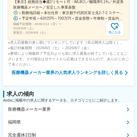
【東京】総務担当◆週2リモート可・WLB◎／離職率5.1%／外資系
医療機器メーカー／安定した事業基盤
＜勤務地詳細＞本社住所：東京都千代田区富士見2-7-2 ステージビルディング8F勤務地最寄駅：JR総武線／飯田橋駅受動喫煙対策：屋内全面禁煙変更の範囲：会社の定める事業所（リモートワーク含む）
＜予定年収＞420万円～700万円＜賃金形態＞年俸制＜賃金内訳＞年額（基本給）：3,319,800円～5,440,000円固定残業手当/月：73,350円～130,000円（固定残業時間30時間0分/月）超過した時間外労働の残業手当は追加支給＜月額＞350,000円～583,333円（12分割）（一律手当を含む）＜昇給有無＞有＜残業手当＞有＜給与補足＞※経験・能力・前職での給与を考慮し､当社規定により決定します。■パフォーマンスボーナス（個人実績連動／年1回■昇給：有（人事評価・会社業績に基づく）賃金はあくまでも目安の金額であり、選考を通じて上下する可能性があります。月給(月額)は固定手当を含めた表記です。
掲載予定期間：
2026/7/13（月）
〜
2026/8/8（土）
気になる
更新日：
2026/8/8（土）
※求人応募数の多い順にランキングしています（非公開求人は除く）。
※集計対象期間：2026/8/1（土）～2026/8/7（金）
※事情により掲載終了予定日よりも前に求人募集が終了していることもご
ざいます。その場合は当サイトから応募はできませんので、あらかじめご
了承ください。
医療機器メーカー業界
の人気求人ランキングを詳しく見る
求人の傾向
dodaに掲載中の求人に関するデータを、カテゴリごとにご紹介します。
医療機器メーカー業界
福岡県
完全週休2日制