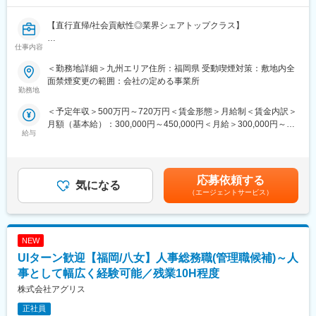
ェクトやチームをリード
10年後: マネージャーとしてPJや商談の対応だけでなく戦略的な
【直行直帰/社会貢献性◎業界シェアトップクラス】
ビジネス展開を検討し展開をリード
仕事内容
■業務内容：
■ポジションの魅力
同社が製造・販売を手掛ける生体内分解吸収性骨接合材「スーパ
・公共領域の社会課題解決に貢献出来る
＜勤務地詳細＞九州エリア住所：福岡県 受動喫煙対策：敷地内全
ーフィクソーブ」の提案・導入営業をお任せします。
公共における業務現場の課題解決を通じて職員の働き方改善に直
面禁煙変更の範囲：会社の定める事業所
＜具体的には…＞
勤務地
接寄与する事ができます。更に、実際の売上という形で事業への
・営業活動：お医者様へニーズを確認し、適宜提案を行います。
貢献も実感できます。
＜予定年収＞500万円～720万円＜賃金形態＞月給制＜賃金内訳＞
・手術立ち会い：製品を適切に活用できるよう、説明・サポート
・新しい組織のネットワーク専門の有識者メンバーとして活躍出
月額（基本給）：300,000円～450,000円＜月給＞300,000円～
を行います。
来る
給与
450,000円＜昇給有無＞有＜残業手当＞有＜給与補足＞■賞与：年
・説明会：医療関係者に向けた商材の魅力・使用方法のレクチャ
今回のポジションは新しい組織の中で、その専門知識を活かした
2回（過去実績：4カ月分以上）■昇給：年1回賃金はあくまでも目
ーなどを行います。
メンバーとしての活躍を期待します。
安の金額であり、選考を通じて上下する可能性があります。月給
・ワークショップ…製品のデモンストレーションや疑似手術の場
・公共領域における様々な業務の経験を幅広く積む事が出来る
(月額)は固定手当を含めた表記です。
を提供し、実践してもらいます。
応募依頼する
現在は公共領域における文書管理業務が中心となるが、今後は課
気になる
題解決する業務の幅を広げていく予定です。エンジニアとしてIT
（エージェントサービス）
■提案先について：
技術の知識だけでなく、公共領域における業務の観点から幅広く
提案先は「形成外科」「口腔外科」のお医者様。既存顧客への営
経験を積む事が出来ます。
業が8割、新規営業が2割となります。保険適用になる製品を扱う
NEW
ため、患者様の負担が軽減されます。導入時はお医者様と面談の
■当社特徴
上、製品紹介やデモンストレーションを実施いたします。
UIターン歓迎【福岡/八女】人事総務職(管理職候補)～人
同社はコニカミノルタグループの国内中核企業として、情報機
器・医療機器・産業用計測機器などを通じて社会課題の解決に取
事として幅広く経験可能／残業10H程度
■働き方の特徴：
り組んでいます。
株式会社アグリス
・基本的にご自宅を拠点とし、クライアント先へ直行直帰いただ
く勤務スタイルです。定期会議などで本社に出社頂くこともあり
変更の範囲：会社の定める業務
正社員