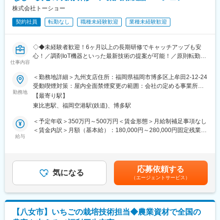
歯科業界に特化して事業展開しており、国内で50％以上の歯科医
■組織構成：
株式会社トーショー
療機器シェアを占める商品もあり、「歯科医療機器ならヨシダ」
営業職は5名（30代～40代が中心）が在籍しております。
と言われるほどの知名度を築いています。
契約社員
転勤なし
職種未経験歓迎
業種未経験歓迎
■評価制度：
変更の範囲：会社の定める業務
期首に予算を組みます。その後は適宜上長へ状況報告を行ってい
◇◆未経験者歓迎！6ヶ月以上の長期研修でキャッチアップも安
ただきます。業績の達成度合いのほか、日々の行動評価などを考
心！／調剤IoT機器といった最新技術の提案が可能！／原則転勤は
慮した上で、期末の人事評価を経て決定致します。
仕事内容
無いため特定エリアで就業されたい方も歓迎！社会貢献性の高い
仕事◆◇
＜勤務地詳細＞九州支店住所：福岡県福岡市博多区上牟田2-12-24
■入社後の流れ：
受動喫煙対策：屋内全面禁煙変更の範囲：会社の定める事業所
入社して1～2週間は座学研修を行い、直に機械に触りながら見識
【はじめに】
勤務地
（リモートワーク含む）
を深め、その後は先輩社員に同行しながらOJTで業務を学んでい
【最寄り駅】
既存のお客様である調剤薬局やドラッグストアに対して、主力製
きます。
東比恵駅、福岡空港駅(鉄道)、博多駅
品である全自動調剤分包機などの調剤IoT機器を販売いただく職種
となります。
＜予定年収＞350万円～500万円＜賃金形態＞月給制補足事項なし
■当社の中途入社社員：
IoT製品の販売スキルの市場価値は上昇の一途を辿っており、同社
＜賃金内訳＞月額（基本給）：180,000円～280,000円固定残業手
医療機器メーカー、ディーラー、医薬品卸、産業機械メーカー、
で得られるスキルも例外ではありません。完全未経験から市場価
給与
当/月：40,000円～70,000円（固定残業時間33時間0分/月）超過し
ハウスメーカー出身などの方が、当社へ中途入社されておりま
値を高める事ができる貴重な求人となります。
た時間外労働の残業手当は追加支給＜月給＞220,000円～350,000
す。
円（一律手当を含む）＜昇給有無＞有＜残業手当＞有＜給与補足
【業務概要】
＞※給与詳細は、年齢・スキルを考慮し決定します。■昇給：年1
■当社の魅力：
応募依頼する
・提案資料作成
気になる
回■賞与：年2回年収420万円／30歳 経験5年年収500万円／32歳
当社は利益率15%を超える東証スタンダード上場の優良メーカー
（エージェントサービス）
・顧客要望のヒアリング、製品提案
経験7年賃金はあくまでも目安の金額であり、選考を通じて上下す
であり、国内シェア8割を誇る製品を持っています。医療現場は最
・見積もり作成
る可能性があります。月給(月額)は固定手当を含めた表記です。
も安全・安心な場所でないといけないこともあり、製品も一定の
・製品導入後の定期的なアフターフォロー
期間で必ず入れ替え需要があります。従来、大型の施設向けの導
・新規訪問
入が多かったのですが、規模の小さな病院に対してのソリューシ
【八女市】いちごの栽培技術担当◆農業資材で全国の
ョンも積極的に開発しており、着実に販路を広げています。また