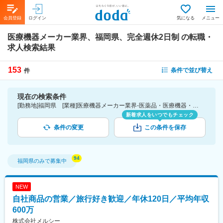
会員登録
ログイン
気になる
メニュー
医療機器メーカー業界、福岡県、完全週休2日制
の転職・
求人検索結果
153
条件で並び替え
件
現在の検索条件
[勤務地]福岡県 [業種]医療機器メーカー業界-医薬品・医療機器・ライフサイエンス・医療系サービス [こだわり条件ピックアップ]完全週休2日制 [詳細条件](休日・働き方)完全週休2日制
新着求人をいつでもチェック
条件の変更
この条件を保存
福岡県
のみで募集中
NEW
自社商品の営業／旅行好き歓迎／年休120日／平均年収
600万
株式会社メルシー