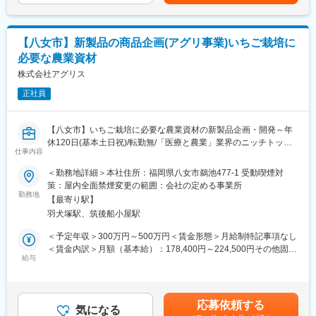
者とのやり取りが中心です。
手すり等の周辺機器を国内で開発・設計し、海外工場に製造を委
託しています。これまでに約70万台を出荷し、全国のご家庭や約
■業務詳細：
1万の施設様にご使用いただいてきました。
【八女市】新製品の商品企画(アグリ事業)いちご栽培に
◇簡単な読み書きレベルの英語（AIや翻訳ツールの使用で対応可
必要な農業資材
能）を使用し、メールをメインにやり取りを行います。
■職務内容の変更の範囲補足
◇輸入・輸出関連業務、商品の発注（通関手続きは外注）
株式会社アグリス
入社後当面は記載の業務に従事いただきますが、将来的にご本人
◇納期調整、国内外の物流業者とのやり取り
の適性に合わせ配置転換の可能性があります。
正社員
◇仕入先の評価や価格調整 等
通関など専門業務は外部委託しているため、実務未経験の方も安
変更の範囲：当社業務全般（本文内に詳細記載）
心して始められます。高品質・低価格なモノづくりを支える重要
【八女市】いちご栽培に必要な農業資材の新製品企画・開発～年
ポジションです。
休120日(基本土日祝)/転勤無/「医療と農業」業界のニッチトップ
仕事内容
を目指す企業～
■就業環境：
■募集概要：
＜勤務地詳細＞本社住所：福岡県八女市鵜池477-1 受動喫煙対
◇1月から3月は繁忙期の為、月の残業時間が多くなる傾向にあり
業界TOPシェアを誇る当社のアグリ事業にて、新製品の商品企画
策：屋内全面禁煙変更の範囲：会社の定める事業所
ます(月30時間ほど)
をお任せします。
勤務地
◇現在業務見直しを行っており、将来的な就業環境の改善を目指
【最寄り駅】
しています。
羽犬塚駅、筑後船小屋駅
■業務内容：
・いちごを作っていくうえで必要な農業資材の肥料・資材の開
＜予定年収＞300万円～500万円＜賃金形態＞月給制特記事項なし
■当社について：
発 等
＜賃金内訳＞月額（基本給）：178,400円～224,500円その他固定
当社は病院や施設、ご自宅で使われる電動ベッドや伝い歩き用の
・既存商品の改良、新商品企画 等
給与
手当/月：23,000円～56,000円＜月給＞214,400円～302,500円
手すり等の周辺機器を国内で開発・設計し、海外工場に製造を委
【変更の範囲：会社の定める業務】
（一律手当を含む）＜昇給有無＞有＜残業手当＞有＜給与補足＞■
託しています。これまでに約70万台を出荷し、全国のご家庭や約
経験・年齢等を考慮し、決定いたします。■昇給：年1回■賞与：
1万の施設様にご使用いただいてきました。
■アグリ事業部について：
年2回(基本給×3～4ヶ月分)業績に伴い別途期末賞与有■固定時間を
応募依頼する
アグリ事業部は「しぜん」にやさしい新しい発想と創造で、お客
気になる
超過した場合、別途残業代支給。■その他固定手当には、業務手当
■職務内容の変更の範囲補足：