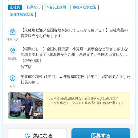
正社員
転勤なし
5名以上採用
職種未経験歓迎
業種未経験歓迎
【未経験歓迎／全国各地を旅してしっかり稼げる！】自社商品の
営業販売をお任せします
仕事内容
【転勤なし！】全国の百貨店・小売店・展示会など◎さまざまな
地域を訪れます└北海道から九州・沖縄まで、全国の百貨店など
勤務地
を回りながら仕事します。◎仕事がプチ旅行に！└各地域の名産
【最寄り駅】
品や観光地も楽しみながら活躍してください！◎旅の手配は会社
竹下駅
で行います└ホテルや交通機関などはすべて会社が手配するの
で、お仕事に集中できる環境。■本社福岡県福岡市博多区博多駅南
年収600万円（1年目）→ 年収800万円（2年目）※37歳で入社した
6-10-13※転勤はありません※受動喫煙対策あり
社員の例
給与
年収1000万円（入社5年）
＼日本全国が活躍の舞台！旅行好きな方は必見◎／
しっかり稼げて、グルメや観光地も楽しめる仕事です♪
気になる
応募する