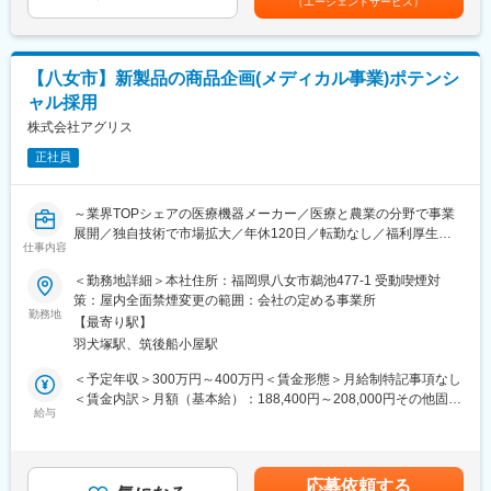
（エージェントサービス）
様に必要とされる革新的な農業資材の開発と製造、販売を行って
（16,000円）・住宅手当（7,000円～40,000円）を含みます賃金
入社後当面は記載の業務に従事いただきますが、将来的にご本人
います。
はあくまでも目安の金額であり、選考を通じて上下する可能性が
の適性に合わせ配置転換の可能性があります。
独自開発の「いちご高設栽培システム」は、農家の高齢化が悩み
あります。月給(月額)は固定手当を含めた表記です。
となっているいちご産地の問題点を解消し、作業性の向上と収穫
変更の範囲：当社業務全般（本文内に詳細記載）
【八女市】新製品の商品企画(メディカル事業)ポテンシ
増の両立を実現したことで高い評価を受けました。近年では観光
ャル採用
農園への導入も進んでいます。
株式会社アグリス
■社風：
正社員
若い社員が多く活気の有る職場です。（平均年齢も30代前半）ま
た事業部長も40代前半と若い社員にもチャンスを与える風土があ
り、中途入社の方も多く、ハンディは全く御座いません。また社
～業界TOPシェアの医療機器メーカー／医療と農業の分野で事業
内でバンドも組んだりしており、社員同士が仲が非常に良いで
展開／独自技術で市場拡大／年休120日／転勤なし／福利厚生充
す。
仕事内容
実／若手が活躍中の職場／中途入社多数／社員同士の仲が良く、
活気のある環境～
＜勤務地詳細＞本社住所：福岡県八女市鵜池477-1 受動喫煙対
変更の範囲：本文参照
策：屋内全面禁煙変更の範囲：会社の定める事業所
■募集概要
勤務地
【最寄り駅】
【変更の範囲：会社の定める業務】
羽犬塚駅、筑後船小屋駅
業界TOPシェアを誇る同社にて医療業界等で使用される消毒用の
消耗品関連での既存・新商品企画をご担当頂ける方を募集いたし
＜予定年収＞300万円～400万円＜賃金形態＞月給制特記事項なし
ます。またその他商品企画もゆくゆく担うことは可能となってお
＜賃金内訳＞月額（基本給）：188,400円～208,000円その他固定
ります。
給与
手当/月：23,000円～56,000円固定残業手当/月：13,000円～
■業務内容
16,000円（固定残業時間9時間30分/月）超過した時間外労働の残
具体的には、病院へ赴き現場状況を把握いただき課題やニーズを
業手当は追加支給＜月給＞224,400円～280,000円（一律手当を含
くみ取り、社内へ持ち帰り、当社にてどのような商品を作ること
む）＜昇給有無＞有＜残業手当＞有＜給与補足＞■経験・年齢等を
応募依頼する
ができるのか社内部署と連携・すり合わせを行い商品企画を行っ