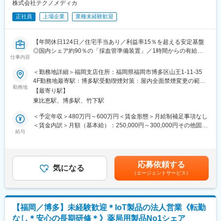
株式会社テクノメディカ
変更の範囲：会社の定める業務
◆ユニット…患歯科治療を行うための診療台
正社員
上場企業
業種未経験歓迎
◆タービン…歯の切削に用いる精密機械
◆レーザー機器…最新治療を可能にする機材
◆画像診断機器…正確なレントゲン撮影が可能
【年間休日124日／住宅手当あり／利益率15％を超える安定基盤
◆レセプトコンピューター…診療報酬を請求するためのコンピュ
◎国内シェア約90％の「採血管準備装置」／1時間からの有給取
ーター
仕事内容
得も可能！】
◆CADCAM…歯の詰め物などを設計・加工するシステム
＜勤務地詳細＞福岡支店住所：福岡県福岡市博多区山王1-11-35
◆その他歯科用材料、予防製品など
■業務内容：
4F勤務地最寄駅：博多駅受動喫煙対策：屋内全面禁煙変更の範
担当エリアの病院、検査センター、クリニックなど医療機関の検
勤務地
囲：会社の定める事業所
【入社後のフォロー体制】
【最寄り駅】
査技師や看護師・医師の方々に対して、医療機器(採血管準備装
■配属後のOJT研修のほか、本社での集合研修を年に数回開催しま
東比恵駅、博多駅、竹下駅
置、血液ガス分析装置、各種消耗品)などを提案していただきま
す。
す。
＜予定年収＞480万円～600万円＜賃金形態＞月給制補足事項なし
■また、オンライン勉強会やEラーニング等が充実しており、無理
＜賃金内訳＞月額（基本給）：250,000円～300,000円その他固定
なく業界・製品知識の習得が可能です。
■働き方：
給与
手当/月：40,000円固定残業手当/月：40,000円～45,000円（固定
■金融や販売業など異業界からご入社された方が活躍しています。
年間休日124日、フルフレックス制度、1時間からの有給取得可能
残業時間20時間0分/月）超過した時間外労働の残業手当は追加支
制度、残業時間の抑制などがあり、ワークライフバランスが整え
給＜月給＞330,000円～385,000円（一律手当を含む）＜昇給有無
【働き方】
やすい環境がございます。
＞有＜残業手当＞有＜給与補足＞※給与詳細は経験などを考慮の
■歯科医院の終業後の時間帯での商談が発生することがあります
応募依頼する
顧客の都合により、土曜日の出社が月に数回ある場合もあります
気になる
上、決定します。■昇給：年1回(4月)■賞与：年2回(7月、12月)※昨
が、それを含めても平均残業は20時間程度となり、働きやすい環
（エージェントサービス）
が、その際は代休を取得いただいております。当面は初任地での
年度実績4.8ヶ月※都市手当40,000円にて算出（18,500円～40,000
境です。
勤務をいただき、組織状況などに応じて転勤になる場合もありま
円）■年収例：560万円／30歳・5年目賃金はあくまでも目安の金
■商談やメンテナンス等の対応のため、歯科医院が開業している土
すが、その際の社宅の手当も充実しており安心して長く就業でき
額であり、選考を通じて上下する可能性があります。月給(月額)は
曜日の勤務が発生することがあります。※振休有り
る環境です。
固定手当を含めた表記です。
【福岡／博多】未経験歓迎＊IoT製品の法人営業《転勤
宿泊を伴う出張は拠点にもよりますが、平均月1回程度です。
【当社の魅力】
なし＊安心の長期研修＊》薬局用製品No1シェア