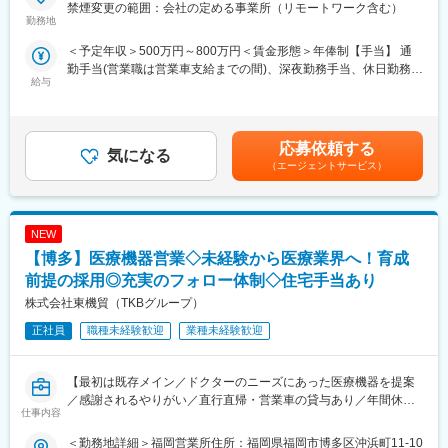
公共における業務現場の課題解決を通じて職員の働き方改善に直
禁煙変更の範囲：会社の定める事業所（リモートワーク含む）
接寄与する事ができます。更に、実際の売上という形で事業への
■企業の特徴／魅力：
勤務地
貢献も実感できます。
当社は、業界内での圧倒的知名度を誇り、医療機器メーカーとし
＜予定年収＞500万円～800万円＜賃金形態＞年俸制【手当】 通
・新しい組織のネットワーク専門の有識者メンバーとして活躍出
て最前線で業界をリードしています。
勤手当(営業職は営業車支給までの間)、深夜勤務手当、休日勤務手
来る
当社は1949年の設立以来、医療技術の革新を続け、電池式体外型
給与
当＜賃金内訳＞年額（基本給）：4,200,000円～6,000,000円＜月
今回のポジションは新しい組織の中で、その専門知識を活かした
ペースメーカの開発やリードレスペースメーカ、手術支援ロボッ
額＞350,000円～500,000円（12分割）＜昇給有無＞有＜残業手当
メンバーとしての活躍を期待します。
トなどを提供しています。育児費用補助制度など、働きやすい環
＞無＜給与補足＞※記載年収はあくまで目安■営業職29歳、入社4
・公共領域における様々な業務の経験を幅広く積む事が出来る
境を整えています。市場シェアの高い製品を扱い、社会貢献性の
年目の場合固定年収 500万円 インセンティブ 380万円35歳、
現在は公共領域における文書管理業務が中心となるが、今後は課
高い仕事に携わりたい方におすすめです。
応募依頼する
気になる
入社8年目の場合固定年収 600万円 インセンティブ 400万円
題解決する業務の幅を広げていく予定です。エンジニアとしてIT
（エージェントサービス）
賃金はあくまでも目安の金額であり、選考を通じて上下する可能
技術の知識だけでなく、公共領域における業務の観点から幅広く
■組織体制：Cardiac Surgery
性があります。月給(月額)は固定手当を含めた表記です。
経験を積む事が出来ます。
主に心臓血管外科・血管外科における外科手術製品を取り扱って
いる部署です。人工心臓弁（Surgery）と大動脈用ステントグラフ
NEW
ト（Aortic）を取り扱うチームに分かれています。
変更の範囲：会社の定める業務
・主要製品URL：Surgeryチーム
【博多】医療機器営業◇未経験から医療業界へ！育成
https://www.medtronic.com/jp-ja/healthcare-
前提の採用◎充実のフォロー体制◇住宅手当あり
professionals/products/cardiovascular/heart-valves-surgical-
株式会社東機貿（TKBグループ）
replacement.html
正社員
職種未経験歓迎
業種未経験歓迎
■評価制度：
社員の努力と成果を正当に評価するインセンティブ制度が充実し
ています。
【最初は既存メイン／ドクターのニーズにあった医療機器を提案
100%達成の場合は3桁の支給が見込めます。
／感謝されるやりがい／直行直帰・営業車の貸与あり／年間休日
仕事内容
120日／日本の歴史あるグローバル企業】
■業務概要：
＜勤務地詳細＞福岡営業所住所：福岡県福岡市博多区沖浜町11-10