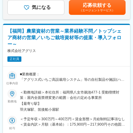
将来的には新製品の開発業務・試作品の製造から厚生労働省の申
月分)業績に伴い別途期末賞与有■その他固定手当には、業務手当
応募依頼する
請業務、認可までのフォロー等の幅広い業務をを行って頂きま
気になる
（16,000円）・住宅手当（7,000円～40,000円）を含みます賃金
（エージェントサービス）
す。
はあくまでも目安の金額であり、選考を通じて上下する可能性が
医療業界における学会や研究会等にも積極的に参加頂き、意見交
あります。月給(月額)は固定手当を含めた表記です。
換等も行って頂きます。
また他メーカーとの共同生産も想定される為、その際の担当も担
【福岡】農業資材の営業～業界経験不問／トップシェ
って頂きます。【変更の範囲：会社の定める業務】
ア商材の営業／いちご栽培資材等の提案・導入フォロ
ー～
■募集背景：
社会問題である生活習慣病等の増加から人工透析の市場は年々拡
株式会社アグリス
大しております。それに伴い人工透析向けの受注は増加してお
正社員
り、既存のビジネスの拡大と派生的な分野（医療を含め化粧品分
野等）で使用される製品の開発業務に力を入れていく為の増員募
集となります。また、同部署内でリーダー的な役割を担って頂き
■業務概要：
たく思っております。
「アグリス式いちご高設栽培システム」等の自社製品や施設(ハウ
■社風：
仕事内容
ス、温室)資材全般の営業業務を担当します。
若い社員が多く活気の有る職場です。（平均年齢も30代前半）ま
た事業部長も40代前半と若い社員にもチャンスを与える風土があ
＜勤務地詳細＞本社住所：福岡県八女市鵜池477-1 受動喫煙対
■詳細：
り、中途入社の方も多く、ハンディは全く御座いません。また社
策：屋内全面禁煙変更の範囲：会社の定める事業所
顧客は農業者、新規就農者(法人含む)、JA及び農業資材を取り扱
勤務地
内でバンドも組んだりしており、社員同士が仲が非常に良いで
【最寄り駅】
っている代理店等です。案件に応じて、受注～納品手配、現場立
す。
羽犬塚駅、筑後船小屋駅
ち合い等をワンストップで業務を行います。※施工管理は外注して
■セル生産方式補足：
います。
消毒液を入れるための容器が一体化したプラスチックトレーに綿
＜予定年収＞300万円～400万円＜賃金形態＞月給制特記事項なし
棒や綿球・ガーゼ・ピンセット・絆創膏等を収めたものをセル生
＜賃金内訳＞月額（基本給）：175,900円～217,900円その他固定
■アグリス式いちご高設栽培システムについて：
給与
産方式（数名単位でライン構成するのではなく、1人で作業が完結
手当/月：28,000円～61,000円固定残業手当/月：17,000円～
・当社で開発したいちご栽培を行う設備で、多段式で栽培が可