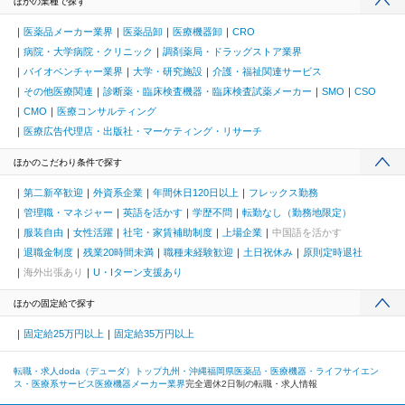
ほかの業種で探す
医薬品メーカー業界
医薬品卸
医療機器卸
CRO
病院・大学病院・クリニック
調剤薬局・ドラッグストア業界
バイオベンチャー業界
大学・研究施設
介護・福祉関連サービス
その他医療関連
診断薬・臨床検査機器・臨床検査試薬メーカー
SMO
CSO
CMO
医療コンサルティング
医療広告代理店・出版社・マーケティング・リサーチ
ほかのこだわり条件で探す
第二新卒歓迎
外資系企業
年間休日120日以上
フレックス勤務
管理職・マネジャー
英語を活かす
学歴不問
転勤なし（勤務地限定）
服装自由
女性活躍
社宅・家賃補助制度
上場企業
中国語を活かす
退職金制度
残業20時間未満
職種未経験歓迎
土日祝休み
原則定時退社
海外出張あり
U・Iターン支援あり
ほかの固定給で探す
固定給25万円以上
固定給35万円以上
転職・求人doda（デューダ）トップ
九州・沖縄
福岡県
医薬品・医療機器・ライフサイエン
ス・医療系サービス
医療機器メーカー業界
完全週休2日制の転職・求人情報