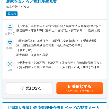
農家を支える／福利厚生充実
【その他補足情報】
直近は関連する消耗品の売り上げも順調に推移しており、安定的
・長期間の研修を用意しているため職種未経験＆技術的な知識が
株式会社アグリス
な収益を伸ばすことができています。
全く無い方でも立ち上りが可能となっております。
正社員
・正社員登用は前提の採用です。就業態度に問題がなければ原則
変更の範囲：会社の定める業務
登用となり、業界トップクラスシェアを誇る優良企業の正社員と
して安定就業が可能です。（登用率98%、試験やノルマなし）
【八女市】当社独自の先端技術◎個人農家や法人顧客向けいちご
・業界トップクラスのIoT製品や医療システムに触れる事が可能で
栽培指導～年休120日(基本土日祝)/昇給・賞与あり／「医療と農
す。また、販売スキルだけでなく薬局運営コンサルティングのス
仕事内容
業」業界のニッチトップを目指す企業～
キルも習得可能なため市場価値向上が可能です。
■募集概要：
＜勤務地詳細＞本社住所：福岡県八女市鵜池477-1 受動喫煙対
業界TOPシェアを誇る当社のアグリ事業にて、いちごの栽培技術
策：屋内全面禁煙変更の範囲：会社の定める事業所
【ポジションの魅力】
担当を募集します。自社の栽培システムを導入いただいた生産者
勤務地
・同社の製品やシステムが、24時間止めてはならない医療現場の
【最寄り駅】
の方に向けて、システムを利用したいちごの栽培方法を指導する
安心安全や、医療従事者の負担軽減に大きく貢献しています。
羽犬塚駅、筑後船小屋駅
お仕事です。また、消耗品の営業活動も行います。農業未経験の
・調剤というニッチな分野で、業界トップクラスのシェアを誇る
法人顧客も含め、お客様は全国規模で年々増加傾向です。業界ト
＜予定年収＞300万円～500万円＜賃金形態＞月給制特記事項なし
製品が多数あります。寡占市場だからこそ、競合製品を使ってい
ップクラスのシェアを誇り、今後の需要拡大を見越した採用で
＜賃金内訳＞月額（基本給）：188,400円～234,500円その他固定
る顧客からいかにシェアを獲得するか、試行錯誤する面白さがあ
す。
給与
手当/月：23,000円～56,000円＜月給＞224,400円～312,500円
ります。
（一律手当を含む）＜昇給有無＞有＜残業手当＞有＜給与補足＞■
・同社の営業に決まったマニュアルはなく、自分なりの創意工夫
■業務内容：【変更の範囲：会社の定める業務】
経験・年齢等を考慮し、決定いたします。■昇給：年1回■賞与：
が重要です。また個人だけでなく拠点単位での表彰制度もありチ
・農業者、新規就農者（法人含む）、JA、農業資材を取り扱って
年2回(基本給×3～4ヶ月分)業績に伴い別途期末賞与有■その他固定
ーム一丸で取り組む環境も魅力です。
応募依頼する
いる代理店等に対して「いちご高設栽培システム」等の自社製
気になる
手当には、業務手当（16,000円）・住宅手当（7,000円～40,000
（エージェントサービス）
品、施設（ハウス、温室）資材全般の栽培指導や質問応対
円）を含みます■固定時間を超過した場合、別途残業代支給。賃金
【同社について】
・農業用資材の販売など
はあくまでも目安の金額であり、選考を通じて上下する可能性が
当社は売上高256億円、全国77拠点、従業員数570名規模を誇る調
あります。月給(月額)は固定手当を含めた表記です。
剤機器メーカーです。1971年創業と半世紀以上歴史をもち、特に
■期待する役割：
1980年代から他社に先駆けてスウェーデンなどヨーロッパに販売
【福岡大野城】物流管理◆介護用ベッドの製造メーカ