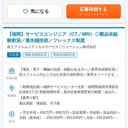
変更の範囲：会社の定める業務
＞有＜残業手当＞有＜給与補足＞■手当：職能手当/部署手当/資格
加速に伴い、組織強化を進めており、その為の増員募集となりま
手当■賞与：年3回 ※基本給の5ヶ月分■昇給：年1回賃金はあくま
す。10～15年後を見据えた将来の幹部候補として、チーム内のロ
応募依頼する
気になる
でも目安の金額であり、選考を通じて上下する可能性がありま
ーテーションを含め長期的な視点で育成します。
（エージェントサービス）
す。月給(月額)は固定手当を含めた表記です。
■業務概要：
医療機器の品質管理・品質保証を担当いただきます。
【福岡】サービスエンジニア（CT／MRI）◇製品未経
単なる検査ではなく、国内外の法規制や品質基準に基づき、開発
部門や生産部門と連携して「安全で高品質な製品を市場へ届ける
験歓迎／最先端技術／フレックス制度
仕組みづくり」を担います。細分化された業務の一部ではなく、
富士フイルムメディカルサービスソリューション株式会社
一つの製品に対して上流から下流まで一貫して関わることができ
ます。
正社員
職種未経験歓迎
業種未経験歓迎
未経験からでも社内研修で専門知識をしっかり習得できる環境で
す。
【電気・電子・機械の知識・経験がある方へ／業界未経験歓迎／
富士フイルムGならではの充実の福利厚生／業界をリードするメ
■業務詳細：
仕事内容
ディカル事業の安定基盤】
ご経験や適性に応じて、以下の業務を段階的にお任せします。
◎品質マネジメントシステム（QMS）の運用
＜勤務地詳細＞福岡サービスセンター住所：福岡県福岡市博多区
■業務内容：
◎医療機器開発に関する品質管理業務
比恵町17-22 受動喫煙対策：屋内全面禁煙変更の範囲：会社の定
サービスエンジニアとして、医療機器の据付・保守・修理等を行
◎法規制・認証対応
勤務地
める事業所（リモートワーク含む）
【最寄り駅】
います。
◎社内横断プロジェクトへの参画
東比恵駅、博多駅、竹下駅
作業だけではなく、お客様である医療機関の方々と的確なコミュ
ニケーション、迅速・誠実な対応を行うことで、信頼関係を構築
■入社後のキャリアイメージ：
＜予定年収＞450万円～680万円＜賃金形態＞月給制＜賃金内訳＞
していきます。技術者としての知識・能力のみならず、コミュニ
◎1年目
月額（基本給）：250,000円～350,000円＜月給＞250,000円～
ケーション能力も大切なお仕事です。
・品質管理の基礎習得、開発プロジェクト参画
給与
350,000円＜昇給有無＞有＜残業手当＞有＜給与補足＞※経験・能
・QMS運用・品質評価の実務経験獲得
力等を考慮の上、当社規定により決定します。■給与改定：年1回