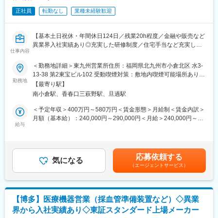
営業スタイルですので自由度は抜群。目標達成に向けて自分の考
や、入力業務等をお任せし慣れてきましたら、人事、労務等にも
え、ペースで挑める環境です。
正社員
転勤なし
業種未経験歓迎
広げて多岐にわたる業務に携わっていただきます。
変更の範囲：会社の定める業務
【ゆくゆくは下記のような業務もお任せしたいと考えています】
【基本土日祝休・年間休日124日／残業20h程度／金融や販売など
・社内制度の構築・整備
異業界入社実績あり◎充実した研修制度／住宅手当など充実した
・人事労務全般のマネジメント
仕事内容
福利厚生あり】
・各部署との横断的な取り組み・プロジェクトの推進
＜勤務地詳細＞東九州営業所住所：福岡県北九州市小倉北区 水3-
【業務内容】
■配属先部署
13-38 第2東宝ビル102 受動喫煙対策：敷地内喫煙可能場所あり変
■担当エリア内の歯科医院・代理店様へ、歯科医院で使用する診療
勤務地
総務部は12名在籍しております。
更の範囲：会社の定める事業所
【最寄り駅】
台（ユニット）や各種機器の導入を提案・支援していただきま
専務取締役1名、相談役2名、経理2名、人事・総務5名、システム
南小倉駅、香春口三萩野駅、旦過駅
す。
2名
製品の提案から設置・メンテナンスのアフターサービスまで、チ
＜予定年収＞400万円～580万円＜賃金形態＞月給制＜賃金内訳＞
ーム全体で協力しながら対応いただきます。
■魅力
月額（基本給）：240,000円～290,000円＜月給＞240,000円～
■各製品ごとの専任者や修理担当が在籍しており、専門知識はバッ
給与
・当社事業である、農業×医療は今後も確実に伸びていきますので
290,000円＜昇給有無＞有＜残業手当＞有＜給与補足＞上記年
クアップいたします。
長期的に安定的に働けます。
収、月収はあくまで目安であり年齢・経験・スキルを考慮の上、
■医療機器のため機器トラブル等で医療機関からの呼び出しが発生
・当社経営層との距離が近く、経営視点を持ちながら裁量のある
決定致します。■賞与（年2回）■賞与実績:昨年度5.4ヶ月分支給■
しますが、夜間・休日の緊急対応は無く、基本勤務時間内での対
仕事を行えます。
年収例年収880万円（40代前半・マネージャー）年収670万円
応募依頼する
応となります。
気になる
・独自開発した高シェア製品群による商品ポートフォリオで持続
（30代後半・係長）年収560万円（30代前半・主任）賃金はあく
（エージェントサービス）
的な成長を実現しており、業界のニーズは堅調に増加しておりま
までも目安の金額であり、選考を通じて上下する可能性がありま
【取り扱い製品】
す。
す。月給(月額)は固定手当を含めた表記です。
自社製品から世界的な口腔ケアブランドまで、多岐に渡る製品を
・地域の働く場の創出や地域雇用に貢献している点も評価され、
ご提案します。アイテム数の多さも当社の大きな強みです。
「平成28年度ふるさと企業大賞（総務大臣賞）」を受賞しまし
【博多】医療機器営業（採血管準備装置など）◇異業
オンライン勉強会やEラーニング等が充実しており、無理なく業
た。
界から入社実績あり◇東証スタンダード上場メーカー
界・製品知識の習得が可能です。