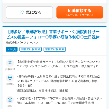
■具体的な業務：
◎2～4年目
■賞与：年2回（7月、12月）賃金はあくまでも目安の金額であ
◇据付（搬入・組立・調整・取扱い説明）
・主担当として案件推進、法規制やリスクマネジメント対応
り、選考を通じて上下する可能性があります。月給(月額)は固定手
応募依頼する
◇保守（保守契約・点検契約）
・品質改善活動のリーダー
気になる
当を含めた表記です。
（エージェントサービス）
◇整備（保守に含まない部品等の交換）
◎将来
◇修理（故障オンコールを受け訪問し復旧）
・品質保証・薬事のスペシャリスト、マネジメント職
■取扱う医療機器
■組織構成：
【博多駅／未経験歓迎】営業サポート◇病院向けサー
MRI装置、CT装置、X線撮影装置、超音波診断装置、骨密度測定
品質管理部門：6名（30代・40代男性2名、20代・30代・40代女
ビスの提案～フォロー◇手厚い研修体制◎◇土日祝休
装置等
性4名）
株式会社パースジャパン
■主なお客様
◇当社の特徴◇
正社員
職種未経験歓迎
業種未経験歓迎
病院、クリニック等の医療機関
同社は、福岡で医療機器・理化学機器の専門商社と発足しまし
た。研究職の方々とふれ会う事業活動の中で、日々進化する様々
■組織構成：
なニーズにお応えするため、1986年に自社ブランドの販売をスタ
【未経験歓迎の営業サポート／快適な入院生活に欠かせないアメ
3名（男性2名・女性1名）平均年齢42歳
ートしました。その後、細胞培養関連、遺伝子関連の機器の開発
ニティやTVシステムのレンタルサービスの提案・導入後フォロー
を進める中で、日本品質が持つ精密さが認められる事となり、現
仕事内容
／取引あるお客様のフォロー対応メイン／年間休日128日】
■業務の魅力：
在は国内をはじめ海外約50か国に機器が導入され、活躍の場を広
＜勤務地詳細＞九州営業所住所：福岡県福岡市博多区博多駅前2-
お客様が満足する製品・サービス・ソリューションを提供するこ
げ続けています。
【業務概要】
12-10 第7グリーンビル5F勤務地最寄駅：JR鹿児島本線／博多駅
とで、医療業界の課題を解決し人々の健康や豊かな生活に貢献す
TVシステム・アメニティ商材のレンタル事業を展開しており、病
勤務地
受動喫煙対策：屋内全面禁煙変更の範囲：会社の定める事業所
ることができます。
【最寄り駅】
変更の範囲：会社の定める業務
院向けに製品を提供することで患者様の入院環境の快適を実現す
祇園駅(福岡県)、櫛田神社前駅、博多駅
ることを目的とし、当社サービス（ソリューション事業、商品販
■教育制度：
売・サービス事業等）を病院向けに提案のフォロー等（営業サポ
＜予定年収＞397万円～479万円＜賃金形態＞月給制＜賃金内訳＞
千葉県柏市にある研修施設でサービスエンジニアとしての研修実
ート）をしていただきます。
月額（基本給）：231,400円～263,800円その他固定手当/月：
施の場合があります。また、ビジネス基礎力向上のため富士フイ
給与
23,000円～48,000円＜月給＞254,400円～311,800円＜昇給有無
ルムグループの学び支援を利用したEラーニング受講が可能です。