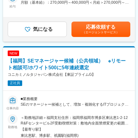
案件のリード発掘から案件推進、入札対応、契約締結、その後の
◎自ら企画し実行した取り組みが、売上やユーザーの反応に直結
月額（基本給）：270,000円～400,000円＜月給＞270,000円～
営業フェーズにおけるプロジェクト推進までSEや他部門と協働し
給与
◎企画や実行～改善まで、一貫して携われる
400,000円＜昇給有無＞有＜残業手当＞有＜給与補足＞前職・経
ながら一貫して担当し、目標達成に向けて自律的に行動していた
◎幅広いチーム（CRM、広告、制作など）と連携しながら売上貢
験を考慮のうえ、社内規程に準じ決定致します。賃金はあくまで
だきます。
献
も目安の金額であり、選考を通じて上下する可能性があります。
【社風】
月給(月額)は固定手当を含めた表記です。
応募依頼する
■業務詳細
気になる
◎メンバー1人ひとりの挑戦や成長を応援する文化があり、自由に
（エージェントサービス）
・九州・中国エリアの公共機関に対する新規顧客開拓活動
意見を発信しやすい環境
・既存顧客の課題を深く理解し、ITソリューションを提案
◎大きな裁量をもって、自分のアイデアを積極的に業務に反映
・公共分野のDX推進に貢献する企画・提案活動の実施
・入札案件における提案書作成から契約締結までの推進
■当社について：
NEW
・ソリューション提供に向けた社内外の関係者との連携・調整
・当社は自社ブランド『MYTREX』をはじめとするマッサージ機
【福岡】SEマネージャー候補（公共領域） ※リモー
・地域社会の発展に貢献するソリューションの提供と推進
や美容機器などを企画開発、提供している企業です。
商材例：文書管理システム、ペーパーレス会議システム他
ト相談可/ホワイト500に5年連続選定
・MYTREX「REBIVEシリーズ」を筆頭に、継続しやすい、かつ
※必要に応じて他拠点や顧客先への出張が発生します。
習慣に溶け込むセルフケアアイテムを多数開発してまいりまし
コニカミノルタジャパン株式会社【東証プライムG】
た。
正社員
■組織構成
組織全体では部長のもと9名のメンバー（正社員8名、業務委託1
変更の範囲：会社の定める業務
名）となります。組織内で4つのチームに分けており、その1チー
■業務概要
ムがソリューション商材の拡販を担っております。チームメンバ
SEのマネージャー候補として、増加・複雑化するITプロジェクト
ーは4名です。
仕事内容
に対応し、チームを牽引する重要な役割を担っていただきます。
要件定義～運用におけるプロジェクトマネジメントを主導し、複
■業務の魅力
＜勤務地詳細＞福岡支社住所：福岡県福岡市博多区東比恵1-2-12
数プロジェクトの計画から実行、監視、終結までを一貫して管理
・公共領域のDXに貢献出来る
R&Fセンタービル2F受動喫煙対策：敷地内全面禁煙変更の範囲：
します。
勤務地
多くの地域で少子化・高齢化が進み、また地域が抱える課題は複
会社の定める事業所（リモートワーク含む）
【最寄り駅】
また、組織をリードし、チームメンバーの育成、評価、モチベー
雑化しています。一方で行政職員の数は人手不足の中、デジタル
東比恵駅、博多駅、祇園駅(福岡県)
ション管理を通じて、既存チームの生産性向上とエンゲージメン