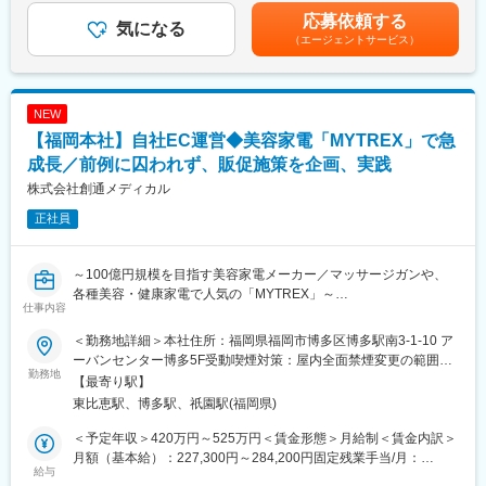
業務をお任せします。
ります。月給(月額)は固定手当を含めた表記です。
応募依頼する
- 各部品および全体の設計
気になる
（エージェントサービス）
- 海外の委託工場（ベトナムや中国）とのやり取り（簡単な英語の
読み書きが発生します）
- 製品の量産確認と品質管理
NEW
■仕事の魅力：
【福岡本社】自社EC運営◆美容家電「MYTREX」で急
- 設計から量産確認まで一貫して関われるため、製品が完成するま
での全工程を見届けることができます。
成長／前例に囚われず、販促施策を企画、実践
- 海外業者とのやり取りが発生するため、国際的な経験も積むこと
株式会社創通メディカル
ができます。
正社員
- 社会貢献度の高い製品に携わることで、大きなやりがいを感じら
れます。
～100億円規模を目指す美容家電メーカー／マッサージガンや、
■当社について：
各種美容・健康家電で人気の「MYTREX」～
当社は病院や施設、ご自宅で使われる電動ベッドや伝い歩き用の
仕事内容
手すり等の周辺機器を国内で開発・設計し、海外工場に製造を委
■ミッション：
託しています。これまでに約70万台を出荷し、全国のご家庭や約
＜勤務地詳細＞本社住所：福岡県福岡市博多区博多駅南3-1-10 ア
【自社ECモールの運営】
1万の施設様にご使用いただいてきました。
ーバンセンター博多5F受動喫煙対策：屋内全面禁煙変更の範囲：
・KPIとしてインプレッションやコンバージョンを追い、ユーザー
勤務地
会社の定める事業所（リモートワーク含む）
【最寄り駅】
の購買行動やトレンドを分析しながら、より効果的な企画や施策
■組織構成：
東比恵駅、博多駅、祇園駅(福岡県)
を立案・実行します。
機械設計部門は現在5名のメンバーで構成されており、チームで協
・最終的には、ECモール全体の売上拡大や顧客満足度向上を目指
力しながら業務を進めています。平均年齢は30代後半で、経験豊
＜予定年収＞420万円～525万円＜賃金形態＞月給制＜賃金内訳＞
していただく重要なポジションです。
富なメンバーが揃っています。
月額（基本給）：227,300円～284,200円固定残業手当/月：
・施策の具体例として、クーポン発行やディスカウントのタイミ
給与
52,700円～65,800円（固定残業時間30時間0分/月）超過した時間