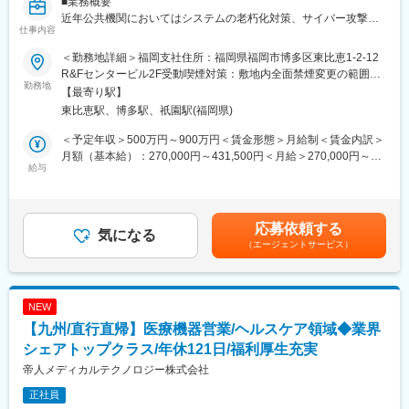
■業務概要
やりがいのある環境です。
近年公共機関においてはシステムの老朽化対策、サイバー攻撃の
仕事内容
脅威増大に伴うセキュリティ強化、そして行政サービスのデジタ
■当社の特徴：
ル化を加速させるクラウド化が喫緊の課題となっています。これ
創業100年となる当社は、経営基盤、商品力、働きやすさが整っ
＜勤務地詳細＞福岡支社住所：福岡県福岡市博多区東比恵1-2-12
らのDX推進は、国民生活に直結する重要な取組みであり高度な専
た、歯科業界のリーディングカンパニーです。当社の製品は臨床
R&Fセンタービル2F受動喫煙対策：敷地内全面禁煙変更の範囲：
門知識と高い信頼性が求められます。この課題解決に貢献し、よ
勤務地
現場で必要不可欠なものばかりで、設立以来数多くの日本初世界
会社の定める事業所（リモートワーク含む）
【最寄り駅】
り安全で効率的な社会基盤を構築する為、新たなネットワークエ
初の開発に成功し、業界においては「技術の松風」と評され、伝
東比恵駅、博多駅、祇園駅(福岡県)
ンジニアを募集します。
統の技術と最新のテクノロジーを駆使した独創的な技術を持っ
て、常に世界の歯科医療をリードしています。主力製品である人
＜予定年収＞500万円～900万円＜賃金形態＞月給制＜賃金内訳＞
■職務詳細
工歯分野及び研削研磨材においては国内トップシェアを誇る業界
月額（基本給）：270,000円～431,500円＜月給＞270,000円～
・公共機関向けネットワークの要件定義・基本/詳細設計
給与
唯一の東証上場企業です。また、売上に関しては、100ヶ国以上
431,500円＜昇給有無＞有＜残業手当＞有＜給与補足＞前職・経
・Firewall、VPN等を用いたセキュアなNW構築・導入・設定
に販売し、売上比率としては国内6割、海外4割の割合で、世界的
験を考慮のうえ、社内規程に準じ決定致します。■賞与 年2回
・既存ネットワークの運用・保守・監視、老朽化対策提案
にマーケットが拡大していることから、今後、海外の売り上げを
（6月・12月）■昇給 年1回（4月）賃金はあくまでも目安の金額
・AWS/Azure等クラウド環境へのネットワーク移行設計・構築
国内の2倍にまで増やしていくことを目標としています。
であり、選考を通じて上下する可能性があります。月給(月額)は固
応募依頼する
・提案書・設計書など技術ドキュメント作成及び顧客提案
気になる
定手当を含めた表記です。
（エージェントサービス）
変更の範囲：会社の定める業務
■組織体制
公共営業統括部公共システム部への配属です。部長のもと、20代
～50代迄幅広い年齢構成でメンバー約16名＋派遣・業務委託で構
NEW
成されています。東日本・西日本の専門チームが連携し、現在は
【九州/直行直帰】医療機器営業/ヘルスケア領域◆業界
自治体向け文書管理システムが中心ですが今後はネットワークを
軸とした新規ソリューションを拡大予定です。
シェアトップクラス/年休121日/福利厚生充実
帝人メディカルテクノロジー株式会社
■キャリア
正社員
5年後:専門知識を活かしつつリーダーとして大規模な案件プロジ