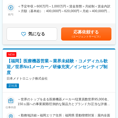
の力で行政業務を変えていくことにより日本の社会課題を解決す
ト強化に貢献いただきます。
ることを目指します。
＜予定年収＞600万円～1,000万円＜賃金形態＞月給制＜賃金内訳
・地元に密着した営業活動が出来る・UターンIターン就業が可能
＞月額（基本給）：400,000円～620,000円＜月給＞400,000円～
■職務詳細
給与
今回の募集は当社九州支社（福岡）を拠点とした募集となりま
620,000円＜昇給有無＞有＜残業手当＞有＜給与補足＞前職・経
・ITプロジェクトの計画・実行・進捗・品質・リスク管理
す。九州を拠点とした地元密着型の業務が可能です。また、Uタ
験を考慮のうえ、社内規程に準じ決定致します。■賞与 年2回
・SEチームの育成、評価、モチベーション管理と生産性向上
ーンやIターンでの就業も可能です。
（6月・12月）■昇給 年1回（4月）賃金はあくまでも目安の金額
・顧客や社内外ステークホルダーとの円滑な関係構築と調整
・BtoGセールスの経験を幅広く積むことが出来る
であり、選考を通じて上下する可能性があります。月給(月額)は固
応募依頼する
・システム開発ライフサイクル全般における各工程の統括
気になる
公共向け（BtoG）セールスについて、リード発掘から既存案件の
定手当を含めた表記です。
（エージェントサービス）
・複雑化するIT課題への対応と開発プロセスの継続的改善
フォロー・アップセルクロスセル提案まで幅広い経験を積むこと
が出来ます。
■組織体制
公共営業統括部公共システム部への配属です。部長のもと、20代
NEW
～50代迄幅広い年齢構成でメンバー約16名＋派遣・業務委託で構
変更の範囲：会社の定める業務
【福岡】医療機器営業～業界未経験・コメディカル歓
成されています。東日本・西日本の専門チームが連携し、現在は
自治体向け文書管理システムが中心ですが今後はネットワークを
迎／世界No1メーカー／研修充実／インセンティブ制
軸とした新規ソリューションを拡大予定です。
度
日本メドトロニック株式会社
■キャリア
5年後:西日本エリアのマネージャーとして、PJた商談の全体対応
正社員
だけでなく、戦略的なビジネス展開を検討し展開をリード
10年後: マネージャーとして、PJや商談の対応だけでなく、戦略
的なビジネス展開を検討し展開をリード
～世界のトップを走る医療機器メーカー/従業員数世界95,000名、
150ヵ国への事業展開/圧倒的な製品力とブランド力/正当な評価体
仕事内容
■ポジションの魅力
制/1秒に2人の患者さんの生活を毎時間、毎日、変え続けられると
・公共領域の社会課題解決に貢献出来る
いう社会貢献度～
＜勤務地詳細＞福岡エリア住所：福岡県 受動喫煙対策：屋内全面