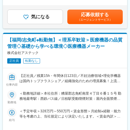
する方式）にて製造を行っております。
20,000円（固定残業時間13時間0分/月）超過した時間外労働の残
能。
業手当は追加支給＜月給＞220,900円～298,900円（一律手当を含
1.収穫時に腰を屈める必要もなく楽な姿勢で作業ができること。
変更の範囲：本文参照
む）＜昇給有無＞有＜残業手当＞有＜給与補足＞■賞与：年2回(基
応募依頼する
2.葉の陰にいちごが隠れず、太陽光を浴び均一に着色をさせるこ
気になる
本給×3～4ヶ月分)業績に伴い別途期末賞与有■昇給年1回■その他
（エージェントサービス）
とが可能。
固定手当には営業手当（21,000円）・住宅手当（7,000円～
・農業未経験の法人顧客も含め、お客様は全国規模で年々増加傾
40,000円）を含みます■最大年収は約450万円ほどを想定しており
向。業界
ます。※経験などを考慮いたします。賃金はあくまでも目安の金額
トップクラスのシェアを誇り、需要拡大を見越した採用です。
であり、選考を通じて上下する可能性があります。月給(月額)は固
【福岡/志免町※転勤無】＜理系卒歓迎＞医療機器の品質
定手当を含めた表記です。
管理◇基礎から学べる環境◇医療機器メーカー
■配属先部署：
アグリ営業統括管理部は、営業部：11名 取締役1名40代、部長1
株式会社アステック
名50代、
正社員
転勤なし
課長クラス4名（50代2名、40代2名）、係長1名30代、担当4名
（30代2名、20代2名）全員男性が在籍しています。
【正社員／残業15h・年間休日123日／不妊治療領域×理化学機器
■魅力：
は国内トップクラスシェア／組織強化のための増員募集！上流業
・当社事業である、農業×医療は今後も確実に伸びていきますので
仕事内容
務でも経験が積める】
長期的に安定的に働けます。
＜勤務地詳細＞本社住所：糟屋郡志免町南里４丁目６番１５号 勤
・独自開発した高シェア製品群による商品ポートフォリオで持続
未経験歓迎！医療分野に興味があり、医療機器のプロフェッショ
務地最寄駅：西鉄バス線／日枝駅受動喫煙対策：屋内全面禁煙変
的な成長を実現しており、業界のニーズは堅調に増加しておりま
ナルを目指したい方を歓迎します。高い成長意欲とキャリア志向
勤務地
更の範囲：無
す。
をお持ちの方をお待ちしています。
・地域の働く場の創出や地域雇用に貢献している点も評価され、
＜予定年収＞328万円～550万円＜賃金形態＞月給制※経験・能力
「平成28年度ふるさと企業大賞（総務大臣賞）」を受賞しまし
等を考慮の上、当社規定により決定いたします。＜賃金内訳＞月
■募集背景：
た。
給与
額（基本給）：138,000円～223,000円その他固定手当/月：
不妊治療・細胞培養分野の医療機器等を開発・製造し、世界約80
78,000円～170,000円＜月給＞216,000円～393,000円＜昇給有無
カ国へ展開しています。事業成長による新製品開発や海外展開の