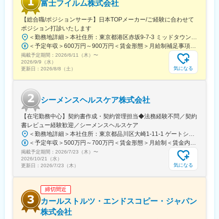
富士フイルム株式会社
ーサービス】、医療の現場で働きたい人を応援する【人材サービ
ス事業】をスタートしております。
【総合職/ポジションサーチ】日本TOPメーカー/ご経験に合わせて
■今の時代やニーズに合わせてサービスを自分の手で作ることがで
ポジション打診いたします
きるのも、当社で働く魅力のひとつです。
＜勤務地詳細＞本社住所：東京都港区赤坂9-7-3 ミッドタウン・ウェスト勤務地最寄駅：東京メトロ日比谷線／都営大江戸線／六本木駅受動喫煙対策：敷地内全面禁煙
＜予定年収＞600万円～900万円＜賃金形態＞月給制補足事項なし＜賃金内訳＞月額（基本給）：300,000円～500,000円＜月給＞300,000円～500,000円＜昇給有無＞有＜残業手当＞有賃金はあくまでも目安の金額であり、選考を通じて上下する可能性があります。月給(月額)は固定手当を含めた表記です。
変更の範囲：会社の定める業務
掲載予定期間：
2026/6/11（木）
〜
2026/9/9（水）
気になる
更新日：
2026/8/8（土）
シーメンスヘルスケア株式会社
【在宅勤務中心】契約書作成・契約管理担当◆法務経験不問／契約
書レビュー経験歓迎／シーメンスヘルスケア
＜勤務地詳細＞本社住所：東京都品川区大崎1-11-1 ゲートシティ大崎ウエストタワー勤務地最寄駅：JR線／大崎駅受動喫煙対策：屋内全面禁煙変更の範囲：会社の定める事業所（リモートワーク含む）
＜予定年収＞500万円～700万円＜賃金形態＞月給制＜賃金内訳＞月額（基本給）：250,000円～500,000円＜月給＞250,000円～500,000円＜昇給有無＞有＜残業手当＞有＜給与補足＞※給与詳細は経験・能力・前職給与等を踏まえて決定致します。■昇給：年1回（10月）■賞与：年2回（6月・12月）賃金はあくまでも目安の金額であり、選考を通じて上下する可能性があります。月給(月額)は固定手当を含めた表記です。
掲載予定期間：
2026/7/23（木）
〜
2026/10/21（水）
気になる
更新日：
2026/7/23（木）
締切間近
カールストルツ・エンドスコピー・ジャパン
株式会社