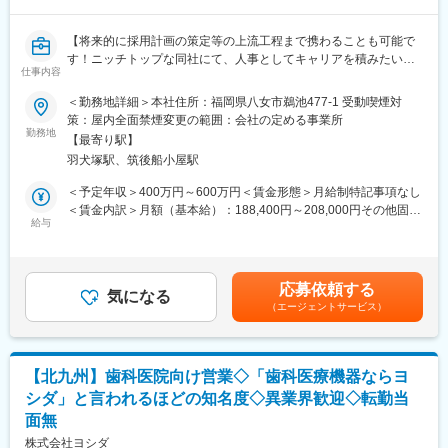
ますが、WEBで行ったりしているため、頻度は2~3か月に１回程
度です。
【将来的に採用計画の策定等の上流工程まで携わることも可能で
□■代表製品：生体内分解吸収性骨接合材とは□■
す！ニッチトップな同社にて、人事としてキャリアを積みたい方
仕事内容
「スーパーフィクソーブ」
を大歓迎しております！／残業平均10時間程度※繁忙期は超過す
整形外科/心臓血管・胸部外科/形成・口腔外科/脳外科の多くの領
ることもございます。】
＜勤務地詳細＞本社住所：福岡県八女市鵜池477-1 受動喫煙対
域でご使用いただける医療材料です。
策：屋内全面禁煙変更の範囲：会社の定める事業所
◎体内で自然に分解・吸収される、◎手術後に再摘出の必要がな
医療・農業分野を両輪に市場から求められる商品を開発し、国内
勤務地
【最寄り駅】
く患者の負担を軽減できる、◎生体内にあって安全、という特性
のみならず海外にも販路を拡大している当社にて、人事総務業務
羽犬塚駅、筑後船小屋駅
を持ちます。
を担当していただきます。
＜予定年収＞400万円～600万円＜賃金形態＞月給制特記事項なし
■入社後の流れ・研修体制：
■業務概要：人事総務業務全般を担当していただきます。
＜賃金内訳＞月額（基本給）：188,400円～208,000円その他固定
安心して独り立ちできるよう、入社後の研修も充実しています。
・採用活動
給与
手当/月：23,000円～56,000円固定残業手当/月：13,000円～
これまでの経験を活かしつつ、帝人グループの一員として輝ける
求人情報の作成・掲載
16,000円（固定残業時間9時間30分/月）超過した時間外労働の残
ようサポートしていきます。
応募者の選考・面接
業手当は追加支給＜月給＞224,400円～280,000円（一律手当を含
▼入社～1週間程度
内定者のフォローアップ
む）＜昇給有無＞有＜残業手当＞有＜給与補足＞■経験・年齢等を
応募依頼する
座学研修で商材や当社についての知識を学んでいただきます。
気になる
考慮し、決定いたします。■昇給：年1回■賞与：年2回(基本給×3
▼座学後～3カ月程度
（エージェントサービス）
・労務業務
～4ヶ月分)業績に伴い別途期末賞与有■その他固定手当には、業務
先輩とのOJT研修を実施。訪問折衝や手術立ち会いなど、業務に
勤怠管理
手当（16,000円）・住宅手当（7,000円～40,000円）を含みます■
必要な知識・ノウハウをじっくりとお教えしていきます。
給与計算
固定時間を超過した場合、別途残業代支給。賃金はあくまでも目
社会保険手続き
安の金額であり、選考を通じて上下する可能性があります。月給
【北九州】歯科医院向け営業◇「歯科医療機器ならヨ
■業務のやりがい：
人材育成
(月額)は固定手当を含めた表記です。
シダ」と言われるほどの知名度◇異業界歓迎◇転勤当
取り扱う商材は業界シェアトップクラスの医療機器。これまでの
経験を活かし、大手メーカーで営業としてキャリアを積み上げて
面無
■入社後の業務
いけるチャンスがあります。また、自宅を拠点とした直行直帰の
入社後はOJTで業務を進めていきます。まず簡単な事務作業業務
株式会社ヨシダ