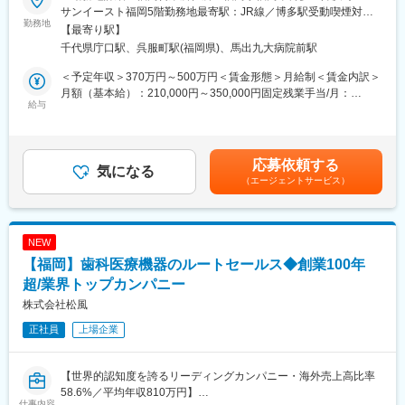
医療機器の営業職として、医師や販売代理店と連携し、最適な治
■職務詳細：
サンイースト福岡5階勤務地最寄駅：JR線／博多駅受動喫煙対
療方法の提案を行います。新製品の特徴や効果を説明し、データ
担当エリア病院へ訪問、ドクターや医療従事者がどんな医療機器
勤務地
策：屋内全面禁煙変更の範囲：会社の定める事業所
【最寄り駅】
分析を駆使して戦略的にアプローチします。また、手術に立ち会
を必要としているかヒアリングします。ニーズを把握したら適切
千代県庁口駅、呉服町駅(福岡県)、馬出九大病院前駅
い、技術的なサポートも担当し、患者様の健康に貢献します。
な製品を提案し、導入して頂きます。提案先は最初は既存がメイ
ンで、ゆくゆくは新規開拓もお任せいたします。手術に立ち会う
＜予定年収＞370万円～500万円＜賃金形態＞月給制＜賃金内訳＞
■職務詳細：
こともあり、実際の臨床現場での製品説明なども行います。
月額（基本給）：210,000円～350,000円固定残業手当/月：
・医師への新製品提案／レクチャー
※直行直帰型
給与
40,000円（固定残業時間22時間0分/月～17時間0分/月）超過した
・販売代理店との協力／教育
※会社貸与の営業車で各お客様先を訪問
時間外労働の残業手当は追加支給＜月給＞250,000円～390,000円
・手術立ち会い／技術サポート
（一律手当を含む）＜昇給有無＞有＜残業手当＞有＜給与補足＞■
・データ分析に基づく戦略的アプローチ
■入社後の研修について：
経験・スキル考慮の上決定します。賃金はあくまでも目安の金額
応募依頼する
導入研修・OJTを通じて仕事を学びます。入社後は2～3カ月間は
気になる
であり、選考を通じて上下する可能性があります。月給(月額)は固
■研修／フォロー体制：
（エージェントサービス）
OJTで知識をつけていただき、早ければ2～3カ月、遅ければ半年
定手当を含めた表記です。
入社後、約1年をかけて1人前になれる研修・OJT制度を完備。座
で一人立ちとなる想定です。製品についての勉強会なども営業所
学研修と先輩社員との同行で、着実に力をつけることができま
ごとで開催されており継続的にフォローをする体制も整っている
す。戦略的な営業活動を通じて、医師との折衝やデータ分析のス
他、社風としても社員同士で助け合う風土がありますので業務未
NEW
キルも磨かれます。
経験であってもご安心ください。実際に営業未経験の方も入社後
【福岡】歯科医療機器のルートセールス◆創業100年
活躍中です。
変更の範囲：会社の定める業務
超/業界トップカンパニー
■組織について：
株式会社松風
営業は下記の部門に分かれており、いずれかの製品を担当いただ
正社員
上場企業
きます。
・クリティカルケア関連製品（人工呼吸器、気管支鏡等）
・病院設備関連製品（手術用無影灯、ICUベッド等）
【世界的認知度を誇るリーディングカンパニー・海外売上高比率
・脳神経外科（電気メス、圧可変式シャントバルブ等）
58.6%／平均年収810万円】
・産婦人科（分娩後バルーン、不妊治療関連製品等）
仕事内容