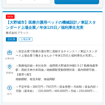
NEW
【大野城市】医療介護用ベッドの機械設計／東証スタ
ンダード上場企業／年休125日／福利厚生充実
株式会社プラッツ
正社員
上場企業
＼安定企業で医療介護分野に貢献するチャンス！／東証スタンダ
ード上場企業で働きませんか？年休125日と福利厚生が充実して
仕事内容
おり、ワークライフバランスも抜群です。
＜勤務地詳細＞本社住所：福岡県大野城市仲畑2-3-17 勤務地最寄
■採用背景：
駅：西鉄天神大牟田線／雑餉隈駅受動喫煙対策：屋内喫煙可能場
当社は1992年の設立以来、医療および介護用電動ベッドのメーカ
勤務地
所あり変更の範囲：会社の定める事業所（リモートワーク含む）
【最寄り駅】
ーとして成長してきました。2025年3月に「東証スタンダード市
雑餉隈駅、桜並木駅、南福岡駅
場」へ上場し、さらなる事業拡大を目指しています。そのため、
機械設計部門の強化を図り、新たなメンバーを募集いたします。
＜予定年収＞380万円～750万円＜賃金形態＞月給制＜賃金内訳＞
月額（基本給）：220,000円～460,000円＜月給＞220,000円～
■業務内容：
給与
460,000円＜昇給有無＞有＜残業手当＞有＜給与補足＞※経験等を
医療介護用ベッドの機械設計を担当していただきます。設計から
考慮した上で決定します。■賞与実績：年2回（6、12月）賃金は
量産確認まで一貫して関わることが可能です。具体的には以下の
あくまでも目安の金額であり、選考を通じて上下する可能性があ