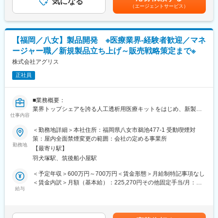
気になる
考慮し、決定いたします。■昇給：年1回■賞与：年2回(基本給×3
（エージェントサービス）
ていただきます。
～4ヶ月分)業績に伴い別途期末賞与有■その他固定手当には、業務
また既存商品に関してはよりよくなるように改良できることがな
手当（16,000円）・住宅手当（7,000円～40,000円）を含みます
いか社内部署と連携・すり合わせを行います。
賃金はあくまでも目安の金額であり、選考を通じて上下する可能
将来的には新製品の開発業務・試作品の製造から厚生労働省の申
性があります。月給(月額)は固定手当を含めた表記です。
【福岡／八女】製品開発 ※医療業界-経験者歓迎／マネ
請業務、認可までのフォロー等の幅広い業務をを行って頂きま
ージャー職／新規製品立ち上げ～販売戦略策定まで※
す。
医療業界における学会や研究会等にも積極的に参加頂き、意見交
株式会社アグリス
換等も行って頂きます。
正社員
また他メーカーとの共同生産も想定される為、その際の担当も担
って頂きます。
■募集背景：
■業務概要：
社会問題である生活習慣病等の増加から人工透析の市場は年々拡
業界トップシェアを誇る人工透析用医療キットをはじめ、新製品
大しております。それに伴い人工透析向けの受注は増加してお
仕事内容
の研究開
り、既存のビジネスの拡大と派生的な分野（医療を含め化粧品分
発・製品企画・マーケティング・販売戦略策定など上流～下流の
＜勤務地詳細＞本社住所：福岡県八女市鵜池477-1 受動喫煙対
野等）で使用される製品の開発業務に力を入れていく為の増員募
全行程の
策：屋内全面禁煙変更の範囲：会社の定める事業所
集となります。また、同部署内でリーダー的な役割を担って頂き
プロジェクト推進、マネジメントを担当します。
勤務地
たく思っております。
【最寄り駅】
【変更の範囲：会社の定める業務】
■社風：
羽犬塚駅、筑後船小屋駅
■ミッション：
若い社員が多く活気の有る職場です。（平均年齢も30代前半）ま
顧客ニーズに応える製品づくりを心掛けながらも「売れる」製品
＜予定年収＞600万円～700万円＜賃金形態＞月給制特記事項なし
た事業部長も40代前半と若い社員にもチャンスを与える風土があ
の開発、売上増大を推進できる取組みを期待しています。
＜賃金内訳＞月額（基本給）：225,270円その他固定手当/月：
り、中途入社の方も多く、ハンディは全く御座いません。また社
■配属先部署
給与
23,000円～56,000円＜月給＞248,270円～281,270円＜昇給有無
内でバンドも組んだりしており、社員同士が仲が非常に良いで
開発部は、担当執行役員1名、係長1名、主任2名、メンバー3名在
＞有＜残業手当＞無＜給与補足＞※ご経験を考慮して年収を算出い
す。
籍しております。
たします■賞与年2回(基本給×3～4ヶ月分)※業績に伴い別途期末賞
■セル生産方式補足：
■魅力
与有り■昇給年1回■その他固定手当には、業務手当（16,000