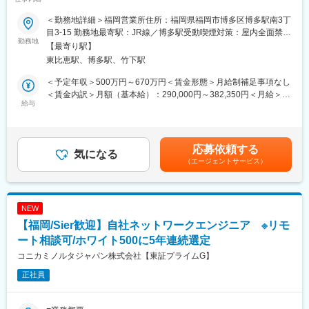
担当いただく可能性があるエリアは九州地方9県です。
当社は、歯科治療で使用される材料や機器を扱う医療機器メーカ
＜勤務地詳細＞福岡営業所住所：福岡県福岡市博多区博多駅南3丁
ーです。業界では「技術の松風」と呼ばれるほど、製品のクオリ
■同社の魅力
目3-15 勤務地最寄駅：JR線／博多駅受動喫煙対策：屋内全面禁煙
ティやスペックに拘ることで、世界中のユーザー(歯科医師、歯科
勤務地
【幅広い商品群】
変更の範囲：会社の定める事業所
【最寄り駅】
衛生士など)に支持されています。本ポジションでは、営業担当と
開発、販売の歴史を持つ人工呼吸器のみならず、急性期領域、在
東比恵駅、博多駅、竹下駅
して活躍頂きます。
宅ケア、手術室設備、外科系製品、産婦人科製品など、幅広い商
■仕事内容：
品群を持ちます。
＜予定年収＞500万円～670万円＜賃金形態＞月給制補足事項なし
・顧客への営業活動(提案、情報提供など)
【日系×世界展開の医療機器企業】
＜賃金内訳＞月額（基本給）：290,000円～382,350円＜月給＞
※顧客は、歯科医院、大学や病院、歯科技工所です。
給与
日本における最先端医療機器の輸入商社として国内トップシェア
290,000円～382,350円＜昇給有無＞有＜残業手当＞有＜給与補足
・担当地域の代理店営業
の製品を持ち、海外グループ会社による世界規模(アメリカ、フラ
＞※上記年収は各種手当を含まない基本給ベースの金額です。※給
・担当地域のマーケット情報の収集と分析
ンス、イタリア、スイス等)の事業展開を行なっています。社会貢
与詳細は年齢・経験・能力を考慮し、応相談の上決定します。■昇
・ユーザーへの製品のデモ説明及びフォロー対応
献性が高く、安定している医療業界かつ日本の歴史あるグローバ
給：年1回■賞与：年2回（7月・12月）※2024年度実績5.524ヶ月
応募依頼する
・展示会や研修会、製品説明会等の企画運営 ほか
気になる
ル企業という非常に珍しい同社にて力を存分に発揮して頂きたい
分賃金はあくまでも目安の金額であり、選考を通じて上下する可
（エージェントサービス）
全国に代理店があり強力な流通網を有しています。歯科クリニッ
と考えています。
能性があります。月給(月額)は固定手当を含めた表記です。
クを中心に歯科医療を提供する医療機関は数多くあるため、代理
店を協業しながら、戦略的に営業活動を行っています。知名度、
変更の範囲：会社の定める業務
製品の優位性・ラインナップの豊富さなど、営業活動がしやすい
NEW
環境です。
【福岡/Sier歓迎】自社ネットワークエンジニア ※リモ
■社風：
ート相談可/ホワイト500に5年連続選定
・アットホームで中途入社でも馴染みやすい落ち着いた雰囲気が
コニカミノルタジャパン株式会社【東証プライムG】
特徴です。
正社員
・月平均残業時間10時間以下、年間休日127日と生活環境を整え
るための工夫が多数ございます。
・少数精鋭でチャレンジがしたい方には幅広い裁量が与えられる