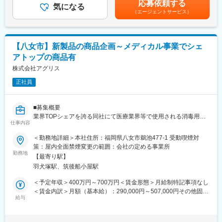
消毒液を入れるための容器が一体化したプラスチックトレーに綿
応募依頼する
・当社事業である、農業×医療は今後も確実に伸びていきますので
気になる
円）・住宅手当（7,000円～40,000円）を含みます賃金はあくま
棒や綿球・ガーゼ・ピンセット・絆創膏等を収めたものをセル生
（エージェントサービス）
長期的に安定的に働けます。
でも目安の金額であり、選考を通じて上下する可能性がありま
産方式（数名単位でライン構成するのではなく、1人で作業が完結
・当社経営層との距離が近く、経営支店を持ちながら裁量のある
す。月給(月額)は固定手当を含めた表記です。
する方式）にて製造を行っております。
仕事を行えます。
・中堅メーカーの事業運営を支える縁の下の力持ちとして、期待
変更の範囲：本文参照
【八女市】新製品の商品企画～メディカル事業でシェ
しております。
アトップの商品有
・独自開発した高シェア製品群による商品ポートフォリオで持続
的な成長を実現しており、業界のニーズは堅調に増加しておりま
株式会社アグリス
す。
正社員
・地域の働く場の創出や地域雇用に貢献している点も評価され、
「平成28年度ふるさと企業大賞（総務大臣賞）」を受賞しまし
た。
■募集概要
業界TOPシェアを誇る同社にて医療業界等で使用される消毒用の
変更の範囲：本文参照
仕事内容
消耗品関連での既存・新商品企画をご担当頂ける方を募集いたし
ます。またその他商品企画もゆくゆく担うことは可能となってお
＜勤務地詳細＞本社住所：福岡県八女市鵜池477-1 受動喫煙対
ります。
策：屋内全面禁煙変更の範囲：会社の定める事業所
勤務地
【最寄り駅】
■業務内容
羽犬塚駅、筑後船小屋駅
具体的には、病院へ赴き現場状況を把握いただき課題やニーズを
くみ取り、社内へ持ち帰り、当社にてどのような商品を作ること
＜予定年収＞400万円～700万円＜賃金形態＞月給制特記事項なし
ができるのか社内部署と連携・すり合わせを行い商品企画を行っ
＜賃金内訳＞月額（基本給）：290,000円～507,000円その他固定
ていただきます。
給与
手当/月：23,000円～56,000円＜月給＞313,000円～563,000円＜
また既存商品に関してはよりよくなるように改良できることがな
昇給有無＞有＜残業手当＞有＜給与補足＞■経験・年齢等を考慮
いか社内部署と連携・すり合わせを行います。
し、決定いたします。■昇給：年1回■賞与：年2回(基本給×3～4ヶ