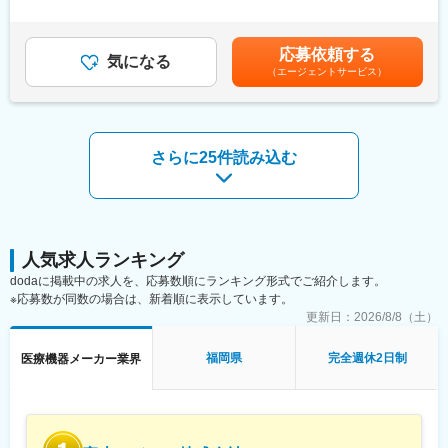
【業務詳細】
＞有＜残業手当＞有＜給与補足＞■手当：外勤手当、等級手当、住
その他、状況に応じて各種研修もございます。
■常駐管理、PERSPay/入院セット導入（院内業務）サポート、説
宅手当など■賞与：年2回■昇給：年1回賃金はあくまでも目安の金
明会/プレゼンの補助、集金、メンテナンス、備品配送、深耕開拓
額であり、選考を通じて上下する可能性があります。月給(月額)は
応募依頼する
など
気になる
固定手当を含めた表記です。
（エージェントサービス）
■業務量は多く、範囲も広いですが、その分自分自身の市場価値を
変更の範囲：会社の定める業務
高められる環境が整っています。
【入社後の流れ・研修】
■入社から1年ほどは、OJTでの研修期間となります（※個人により
さらに25件読み込む
OJT期間は変動があります）。
■入社後、2週間程度は導入研修としてパースジャパンの理解を深
めていただきます。
■その後本配属となり、先輩社員から製品や、サービスの説明、業
務の進め方などを学んでいただきます。
■3～5年後には、独り立ちしていただけるようにサポートいたし
人気求人ランキング
ます。
dodaに掲載中の求人を、応募数順にランキング形式でご紹介します。
※応募数が同数の場合は、新着順に表示しています。
【ポジションの魅力】
更新日：
2026/8/8（土）
■当社の主力サービスの一つである病院のベッドサイドのテレビシ
ステムの導入数は、全国1650施設に24万台設置しており、業界
福岡県
完全週休2日制
医療機器メーカー業界
NO1の実績を誇ります。業界NO1でなければ経験できない仕事が
当社にはあります。
■そして、社会の時代や社会の変化にあわせた新サービスとして、
入院時のアメニティサービスを定額で利用できるPERSpayや病院
Wi-Fiサービス、入院環境をよりよくしていただく【ファシリティ