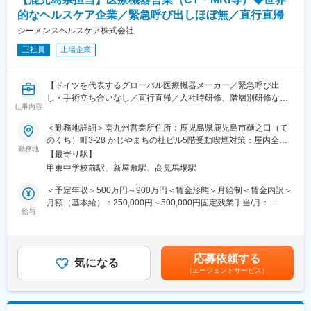
的なヘルスケア企業／緊急呼び出しほぼ無／直行直帰
【ポジションの魅力】
■身につくスキル
・長期間の研修を用意しているため職種未経験＆技術的な知識が
シーメンスヘルスケア株式会社
・医療・歯科業界の専門知識
全く無い方でも立ち上りが可能となっております。
・お客様のニーズをくみ取るヒアリング力
正社員
上場企業
・業界トップクラスの調剤システムやIoT製品を扱っており、業務
・歯科医師や歯科技工士との連携を通じた調整力
を通して最新の技術に触れることが可能です。
・製品知識を活かした提案力
・正社員登用は前提の採用です。就業態度に問題がなければ原則
【ドイツを代表するグローバル医療機器メーカー／緊急呼び出
登用となり、業界トップクラスシェアを誇る優良企業の正社員と
し・手術立ち合いなし／直行直帰／入社時研修、階層別研修など
して安定就業が可能です。（登用率98%、試験ノルマなし）
仕事内容
手厚い研修体制/社内公募制度など、キャリアパス充実／「2025年
働きがい認定企業」受賞】
＜勤務地詳細＞南九州営業所住所：鹿児島県鹿児島市樋之口（て
【同社の魅力】
のくち）町3-28 かじやまちの杜ビル5階受動喫煙対策：屋内全面
◆医療業界に貢献：
■仕事詳細
勤務地
禁煙変更の範囲：会社の定める事業所（リモートワーク含む）
最新のIoT技術に注力しており、これまで人の手でアナログに行わ
【最寄り駅】
当社の医療機器全般を取り扱う営業担当として、各エリアの大病
れていた薬剤管理を、全自動で管理、調整、計測、分包まで対応
甲東中学校前駅、新屋敷駅、高見馬場駅
院に対してシーメンス社製の大型医療機器を納入すべく、営業活
可能にしました。当社の製品やシステムが、24時間止めてはなら
動していただきます。
＜予定年収＞500万円～900万円＜賃金形態＞月給制＜賃金内訳＞
ない医療現場の安心安全や、医療従事者の負担軽減に大きく貢献
・CT、MRI、X線撮影装置、超音波画像診断装置等の製品の販売
月額（基本給）：250,000円～500,000円固定残業手当/月：
しています。
ならびに保守の受注
給与
80,000円～130,000円（固定残業時間28時間0分/月）超過した時
◆高いシェアを持つ製品：
・自身およびチームの営業目標（受注目標/売り上げ目標）の達成
間外労働の残業手当は追加支給＜月給＞330,000円～630,000円
調剤というニッチな分野で、業界トップクラスのシェアを誇る製
・自社製品の販売と販売後フォローなどの営業活動やソリューシ
（一律手当を含む）＜昇給有無＞有＜残業手当＞有＜給与補足＞※
品が多数あります。寡占市場だからこそ、競合製品を使っている
ョン提案
給与詳細は経験・能力・前職給与等を踏まえて決定致します。■昇
顧客からいかにシェアを獲得するか試行錯誤する面白さがありま
応募依頼する
※製品毎に技術営業の方が社内にいるため、専門性が高い分野の営
気になる
給：年1回（10月）■賞与：年2回（6月・12月）賃金はあくまでも
す。
（エージェントサービス）
業は同行します。
目安の金額であり、選考を通じて上下する可能性があります。月
給(月額)は固定手当を含めた表記です。
変更の範囲：会社の定める業務
■ミッション／身につくスキル
顧客の導入・購入形態に関して多岐にわたる提案を求められるた