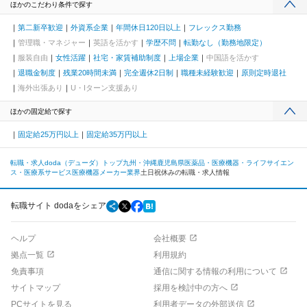
ほかのこだわり条件で探す
第二新卒歓迎
外資系企業
年間休日120日以上
フレックス勤務
管理職・マネジャー
英語を活かす
学歴不問
転勤なし（勤務地限定）
服装自由
女性活躍
社宅・家賃補助制度
上場企業
中国語を活かす
退職金制度
残業20時間未満
完全週休2日制
職種未経験歓迎
原則定時退社
海外出張あり
U・Iターン支援あり
ほかの固定給で探す
固定給25万円以上
固定給35万円以上
転職・求人doda（デューダ）トップ
九州・沖縄
鹿児島県
医薬品・医療機器・ライフサイエン
ス・医療系サービス
医療機器メーカー業界
土日祝休みの転職・求人情報
転職サイト dodaをシェア
ヘルプ
会社概要
拠点一覧
利用規約
免責事項
通信に関する情報の利用について
サイトマップ
採用を検討中の方へ
PCサイトを見る
利用者データの外部送信