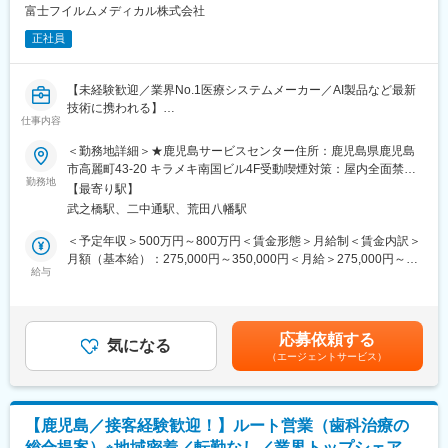
※直行直帰となるため、行動予定は個人の采配で決定可能です。ア
富士フイルムメディカル株式会社
クションは個人の裁量である程度決定できるため、ご自身の売上
に反映されやすい点も特徴です。
正社員
■製品について
【未経験歓迎／業界No.1医療システムメーカー／AI製品など最新
〇手術室またはICUで使用される、手術用手袋から栄養チュー
技術に携われる】
ブ、血管用カテーテルまで、1,800を超える製品を取り扱ってお
仕事内容
医療現場を支える「サービスエンジニア」に挑戦したい方募集！
り、日本の病院のおよそ9割で当社の製品が使用されています。
これまでのご経験を、医療機器の設置・保守に活かせます。
〇一人の営業担当が当社のすべての製品を取り扱うため、複数の
＜勤務地詳細＞★鹿児島サービスセンター住所：鹿児島県鹿児島
PACS（医療用画像管理システム）やCT・MRIなどの高度な機器
診療科・カウンターパートに対しニーズに応じた提案活動を行う
市高麗町43-20 キラメキ南国ビル4F受動喫煙対策：屋内全面禁煙
を扱い、病院の診断を支える重要な仕事です。最新のAI技術やネ
ことが出来ます。
勤務地
変更の範囲：会社の定める事業所（リモートワーク含む）
【最寄り駅】
ットワークシステムにも関わるため、ITスキルも身につきます。
〇新生児用栄養関連製品のシェアは90％以上で「日本の新生児の
武之橋駅、二中通駅、荒田八幡駅
■PACSとは
致死率が低いのは当社の製品があるから」と言われるほど社会貢
レントゲン、CT、MRIなどで撮影したデジタルデータを保存・管
献性が高いです。
＜予定年収＞500万円～800万円＜賃金形態＞月給制＜賃金内訳＞
理・共有するシステム
〇使用方法が知られている製品が多く、手術立ち合いや緊急対応
月額（基本給）：275,000円～350,000円＜月給＞275,000円～
https://www.fujifilm.com/jp/ja/healthcare/healthcare-it/it-
が業界他社と比べてかなり少ないです。
給与
350,000円＜昇給有無＞有＜残業手当＞有＜給与補足＞【年収
imaging/enterprise-pacs
例】・28歳/520万円(入社3年・経験6年、手当含)：月給32万円・
■業務概要
詳細は下記URLよりご確認ください。
30歳/650万円(入社6年・経験10年、手当含)：月給33万円・35
医療機器、医療画像処理機器、医療画像ネットワークシステムの
https://cardinalhealth-info.jp/
歳/750万円(入社8年・経験11年、手当含)：月給37万円賃金はあく
応募依頼する
設置および医療機関への保守サポートを担当する業務です。主に
気になる
までも目安の金額であり、選考を通じて上下する可能性がありま
（エージェントサービス）
医用画像処理機器、医用画像ネットワークシステムの設置、立ち
■教育体制
す。月給(月額)は固定手当を含めた表記です。
上げ、定期点検、トラブルシューティングなどの技術サポートを
◎専門チームとの3か月の研修で成長を後押しします。医療の基礎
行います。
知識、製品知識や取り扱い方はもちろん実際に導入する上で必要
■研修制度
なノウハウだけでなく、それをどのように医療従事者の方にアウ
【鹿児島／接客経験歓迎！】ルート営業（歯科治療の
入社後は、小田原の研修センターにて、機械の解体・組み立てな
トプットするのか、営業手法まで指導します。
総合提案）※地域密着／転勤なし／業界トップシェア