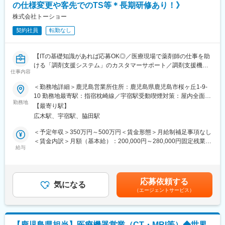
の仕様変更や客先でのTS等＊長期研修あり！》
■未経験入社が9割！接客経験が活かせます
当社の営業は 中途入社の約9割が営業未経験スタート。
株式会社トーショー
前職はドラッグストア、医療事務、飲食、アパレルなどさまざ
契約社員
転勤なし
ま。
「人と話すのが好き」「丁寧な対応が得意」
そんな方が活躍しています。
【ITの基礎知識があれば応募OK◎／医療現場で薬剤師の仕事を助
ける「調剤支援システム」のカスタマーサポート／調剤支援機
■教育研修
仕事内容
器・システムで総合病院でのシェアNo.1】
未経験の方でも安心してスタートできるよう、段階的な研修を用
＜勤務地詳細＞鹿児島営業所住所：鹿児島県鹿児島市桜ヶ丘1-9-
意しています。
【はじめに】
10 勤務地最寄駅：指宿枕崎線／宇宿駅受動喫煙対策：屋内全面禁
座学研修・OJT・製品勉強会に加え、技工業務を体験する研修や
当ポジションは自社販売している大型IoT製品や薬剤システムの運
勤務地
煙変更の範囲：会社の定める事業所（リモートワーク含む）
全国の営業・技工社員との交流研修も実施。
【最寄り駅】
用～保守を担うシステムエンジニア職となっております。未経験
スマホ教材やテキストでの自主学習も可能で、分からないことは
広木駅、宇宿駅、脇田駅
からチャレンジできる事に加えて、メーカー直雇用という貴重な
すぐに先輩に相談できる環境です。
求人となっております。IT領域へキャリアチェンジされたい方歓
＜予定年収＞350万円～500万円＜賃金形態＞月給制補足事項なし
迎しております！
＜賃金内訳＞月額（基本給）：200,000円～280,000円固定残業手
■キャリアパス
給与
当/月：40,000円～70,000円（固定残業時間33時間0分/月）超過し
入社後は先輩のサポートを受けながら業務を習得し、3か月前後で
【業務内容】
た時間外労働の残業手当は追加支給＜月給＞240,000円～350,000
主担当にを想定しております。
お客様との仕様打合せや現地でのシステムカスタマイズも発生す
円（一律手当を含む）＜昇給有無＞有＜残業手当＞有＜給与補足
将来的には、歯科技工士と連携した提案力を磨きリーダーやマネ
るため、社内でのデスクワークが6割、お客様先での業務が4割ほ
＞※給与詳細は、年齢・スキルを考慮し決定します。■昇給：年1
ジメント職へのキャリアアップも可能です。
応募依頼する
どとなります。また、外部のITベンダーとの打ち合わせ等もある
気になる
回■賞与：年2回賃金はあくまでも目安の金額であり、選考を通じ
（エージェントサービス）
ため、関係者が多いのも当職種の特徴の一つとなります。
て上下する可能性があります。月給(月額)は固定手当を含めた表記
■働き方
最初は一つの製品を担当いただきシステムと製品専門性を高めて
です。
完全週休2日制／転勤なし／地域密着で長く働ける環境です。
頂きますが、経験に応じて他のシステムや対応範囲を広げて頂き
「シフト制から卒業したい」「生活リズムを整えたい」方におす
ます。
すめです。
【鹿児島県担当】医療機器営業（CT・MRI等）◆世界