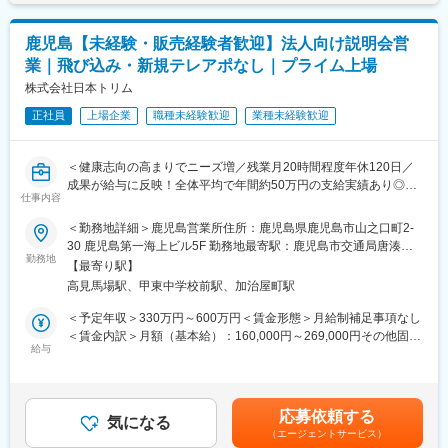
す。月給(月額)は固定手当を含めた表記です。
自社製品から世界的な口腔ケアブランドまで、多岐に渡る製品を
ご提案します。アイテム数の多さも当社の大きな強みです。
鹿児島【未経験・販売経験者歓迎】法人向け説明会営
オンライン勉強会やEラーニング等が充実しており、無理なく業
業｜飛び込み・新規テレアポなし｜プライム上場
界・製品知識の習得が可能です。
株式会社日本トリム
◆ユニット…患歯科治療を行うための診療台
正社員
上場企業
職種未経験歓迎
業種未経験歓迎
◆タービン…歯の切削に用いる精密機械
◆レーザー機器…最新治療を可能にする機材
◆画像診断機器…正確なレントゲン撮影が可能
＜健康志向の高まりでニーズ増／残業月20時間程度年休120日／
◆レセプトコンピューター…診療報酬を請求するためのコンピュ
成果が給与に反映！全体平均で年間約50万円の支給実績あり◎＞
ーター
仕事内容
◆CADCAM…歯の詰め物などを設計・加工するシステム
【仕事の内容】
＜勤務地詳細＞鹿児島営業所住所：鹿児島県鹿児島市山之口町2-
◆その他歯科用材料、予防製品など
当社は、東証プライム上場の電解水素水整水器メーカーです。
30 鹿児島第一海上ビル5F 勤務地最寄駅：鹿児島市交通局唐湊線
今回募集するのは、法人企業の従業員様向けに製品説明会・体験
勤務地
／高見馬場駅受動喫煙対策：屋内全面禁煙変更の範囲：会社の定
【入社後のフォロー体制】
【最寄り駅】
会を行う営業職です。
める事業所
■配属後のOJT研修のほか、本社での集合研修を年に数回開催しま
高見馬場駅、甲東中学校前駅、加治屋町駅
新規飛び込みや無作為なテレアポではなく、代理店からの紹介先
す。
やお問い合わせのあった法人様が中心です。
＜予定年収＞330万円～600万円＜賃金形態＞月給制補足事項なし
■また、オンライン勉強会やEラーニング等が充実しており、無理
入社後は専任トレーナーがつき、商品知識・説明トーク・商談の
＜賃金内訳＞月額（基本給）：160,000円～269,000円その他固定
なく業界・製品知識の習得が可能です。
進め方を同行しながら学べます。
給与
手当/月：20,000円固定残業手当/月：52,000円～131,000円（固定
■金融や販売業など異業界からご入社された方が活躍しています。
これまでのご経験を活かし、安定した上場企業で成果に応じた収
残業時間40時間0分/月）超過した時間外労働の残業手当は追加支
入アップを目指せる環境です。
給＜月給＞232,000円～420,000円（一律手当を含む）＜昇給有無
【働き方】
＞有＜残業手当＞有＜給与補足＞■固定給に加え、販売実績に応じ
■歯科医院の終業後の時間帯での商談が発生することがあります
応募依頼する
【求人ポイント◎】
気になる
たインセンティブ制度があります。■昇給年１回■賞与：年2回（7
が、それを含めても平均残業は20時間程度となり、働きやすい環
（エージェントサービス）
■未経験の方も歓迎です。異業種・営業未経験から入社された方も
月・12月）■実績に応じてインセンティブが付きます。賃金はあ
境です。