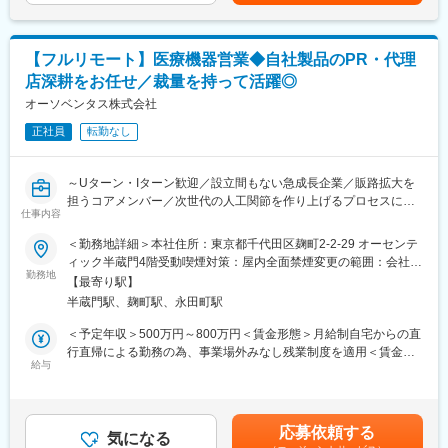
ティング等の技術サポートがメインとなります。医療機関特有の
を軽減するような働き方が可能です。
効率的運用のご提案、開発部門へのフィードバック等、安心して
ユーザーに同社の医療機器をご使用いただけるよう様々な側面か
変更の範囲：会社の定める業務
【フルリモート】医療機器営業◆自社製品のPR・代理
らサービス＆サポートするポジションです。 サポート＆サービス
の品質を高め、お客様にご提案することで、お客様からの信頼や
店深耕をお任せ／裁量を持って活躍◎
安心を獲得いただきます。
オーソベンタス株式会社
■転勤について：
正社員
転勤なし
キャリアアップに関する転勤の可能性は0ではございませんが、事
前に上長との相談のうえ異動を決定いたします。
～Uターン・Iターン歓迎／設立間もない急成長企業／販路拡大を
※突発的に発生することはございません。
担うコアメンバー／次世代の人工関節を作り上げるプロセスに携
仕事内容
われる／直行直帰／裁量大～
■研修制度について：
研修センターがあり、機械を実際に解体したり、組み立てたりす
＜勤務地詳細＞本社住所：東京都千代田区麹町2-2-29 オーセンテ
■業務内容：
る研修や、実際にコールセンターに届くお問い合わせ内容を把握
ィック半蔵門4階受動喫煙対策：屋内全面禁煙変更の範囲：会社の
人工関節等の輸入販売を行う当社の営業職として、関東・関西・
していただくための研修もございます。その他、先輩社員との
勤務地
定める事業所（リモートワーク含む）
【最寄り駅】
九州エリアの主に整形外科ドクターに対する自社製品のPR活動、
OJTもじっくり行っており、1人前になるまで手厚くサポート致し
半蔵門駅、麹町駅、永田町駅
および代理店（ディーラー）への深耕営業をお任せします。
ます。未経験の方でも安心してキャッチアップいただけるよう充
実した研修制度をご用意しています。
＜予定年収＞500万円～800万円＜賃金形態＞月給制自宅からの直
■具体的には：
行直帰による勤務の為、事業場外みなし残業制度を適用＜賃金内
◇整形外科医を中心に製品紹介情報提供、手術への立ち会い・サ
■緊急呼び出しについて：
給与
訳＞月額（基本給）：350,000円～600,000円＜月給＞350,000円
ポート
大病院とは違い、クリニックがお客様となる為、基本的に夜間に
～600,000円＜昇給有無＞有＜残業手当＞無＜給与補足＞■賞与：
◇医療機器販売代理店（ディーラー）への営業支援・情報共有
呼ばれることはありません。一方でイレギュラーな自体に備えて
年1回■昇給：年1回賃金はあくまでも目安の金額であり、選考を
◇学会や勉強会を通じた、日本のドクターのニーズ収集と開発フ
当番制（自宅待機）を取り入れており、万が一、対応（出動）が
通じて上下する可能性があります。月給(月額)は固定手当を含めた
応募依頼する
ィードバック
発生した場合、代休を取得いただきます。
気になる
表記です。