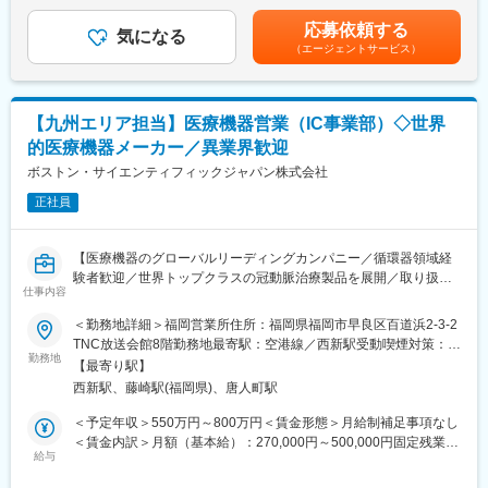
業手当は追加支給＜月額＞335,100円～503,200円（12分割）（一
マン指導でサポートいたします。またメンターだけではなく「チ
■病院の医師や看護師等に対する製品PR
律手当を含む）＜昇給有無＞有＜残業手当＞有＜給与補足＞■営業
応募依頼する
ームで協力して業務を遂行していく」のが当社流です。
■販売代理店に対する販売促進、販売支援活動および情報交換
気になる
インセンティブ：目標予算100%達成時に年収の約16％(約
（エージェントサービス）
■幅広いキャリアパス
■顧客を対象とした製品勉強会の企画、運営
640,000円～960,000円)を支給、達成率100%以上はさらに増額
将来は、エリアを統括するリージョナルマネージャー (30代前半
■自社製品を使用する手術への立ち会い など
(上限なし)、但し達成率95%以上で支給。■給与改定：年1回（4
のリージョナルマネージャーもいます)、または営業スペシャリス
月）※給与詳細は経験等を考慮し、同社規定により決定します。賃
トとしての専門職、マーケティングのキャリアパスも開かれてい
【研修制度】
金はあくまでも目安の金額であり、選考を通じて上下する可能性
【九州エリア担当】医療機器営業（IC事業部）◇世界
ます。
これまで異業種からの転職が90％と未経験の方に多くご入社頂い
があります。月給(月額)は固定手当を含めた表記です。
的医療機器メーカー／異業界歓迎
ているため、お早めに一人立ちできるよう充実した研修制度を用
変更の範囲：会社の定める業務
意しています。具体的には下記になります。
ボストン・サイエンティフィックジャパン株式会社
1か月目：座学研修(業界・製品・医学に関する基礎知識)
正社員
2か月目：先輩社員との営業同行
3か月目：座学研修(製品・医学に関する専門知識)、営業ロールプ
レイング
【医療機器のグローバルリーディングカンパニー／循環器領域経
4か月目以降：OJT研修、勉強会など
験者歓迎／世界トップクラスの冠動脈治療製品を展開／取り扱い
仕事内容
製品の75％以上が市場TOP3シェア】
【担当エリア】
＜勤務地詳細＞福岡営業所住所：福岡県福岡市早良区百道浜2-3-2
熊本、鹿児島、宮崎の南九州エリアを想定。
★狭心症・心筋梗塞治療で使用されるステントや画像診断製品な
TNC放送会館8階勤務地最寄駅：空港線／西新駅受動喫煙対策：屋
※基本は3県を直行直帰で営業していただくイメージです。
ど、最先端の循環器製品を取り扱います！
勤務地
内全面禁煙変更の範囲：会社の定める事業所（リモートワーク含
【最寄り駅】
★医師とともに治療方針を考え、患者さんの命に直結する治療を
む）
【組織構成・社風】
西新駅、藤崎駅(福岡県)、唐人町駅
支援できる仕事です！
営業所長(40代)の下、管理職（30代）、3名(30代～50代)の営業職
★循環器領域は医療機器営業の中でも特に専門性が高く、市場価
＜予定年収＞550万円～800万円＜賃金形態＞月給制補足事項なし
の方が在籍しております。
値の高いキャリアを形成できます！
＜賃金内訳＞月額（基本給）：270,000円～500,000円固定残業手
面倒見の良い先輩社員が多く、会社としても1on1制度を取り入れ
給与
当/月：50,000円～80,000円（固定残業時間20時間0分/月）超過し
ており、困ったときは先輩や上司に対して気さくに相談できる環
■求人概要：
た時間外労働の残業手当は追加支給＜月給＞320,000円～580,000
境があります。