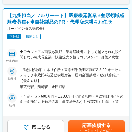
入社後は約3か月間、会社や製品について学ぶ研修を実施します。
座学だけでなく、実際に製品を操作しながら基礎を身につけたう
■当社の強み
えで現場に配属されます。配属後も、上司・先輩のフォローや勉
【九州担当／フルリモート】医療機器営業 ※整形領域経
GEヘルスケアは造影剤のみならず、CT・MRI・超音波の装置な
強会、年次・階層別研修など継続的な学びの機会があり、業界未
ど、画像診断に関するモダリティを幅広く取り扱っています。
経験の方も安心して成長できる環境です。
験者募集※ ◆自社製品のPR・代理店深耕をお任せ
そのため担当施設にサービス（メンテナンス等）や営業など複数
※初期研修期間中は会社で手配するビジネスホテルに宿泊していた
オーソベンタス株式会社
の担当者がおり、協力を得られる環境にあります。
だきます。
また、造影剤と診断機器をセットで売れるのはGE社の強みです。
正社員
転勤なし
（造影剤MRとデバイス営業が協力して、一つの医療機関にアプロ
■キャリアパス
ーチしています。）
マネージャー、本社部門など、長期的に多くのキャリアパスがご
◆◇カジュアル面談も歓迎！業界経験者によって創立された設立
ざいます。
間もない急成長企業／販路拡大を担うコアメンバー募集／次世代
■担当製品
例）GROWプログラム：短期間にて他部署の業務体験が可能／社
仕事内容
の人工関節を作り上げるプロセスに携われる／直行直帰可能／裁
・オムニパーク（非イオン性Ｘ線用造影剤）
内公募制度：職種、セクター間の異動を行える制度
量大◆◇
・オムニスキャン（非イオン性MRI用造影剤）
＜勤務地詳細1＞本社住所：東京都千代田区麹町2-2-29 オーセン
・ビジパーク（非イオン性等浸透圧X線用造影剤）
変更の範囲：会社の定める業務
ティック半蔵門4階受動喫煙対策：屋内全面禁煙＜勤務地詳細2＞
■初めに：
・ソナゾイド（超音波用造影剤）
勤務地
九州エリア住所：福岡県を含む九州エリア 受動喫煙対策：屋内全
【最寄り駅】
同社は2022年に業界経験豊富なメンバーによって設立された整形
※ヨード造影剤は自社管理下で製品化まで行っています。
面禁煙変更の範囲：会社の定める事業所（リモートワーク含む）
半蔵門駅、麹町駅、永田町駅
外科領域に特化した医療機器企業です！今後もパイプラインが見
込まれる中での増員募集を行っております。企業としては以下記
■その他
＜予定年収＞600万円～1,200万円＜賃金形態＞月給制自宅からの
載の通りの強みがあり、働き方の面でもご自身の裁量で進めてい
・担当エリア：九州（ご面談の中でご相談しながら決定）
直行直帰による勤務の為、事業場外みなし残業制度を適用＜賃金
ける働きやすさがございます！
・キャリアパス：社内公募制度があり、将来的にMRだけでなく医
給与
内訳＞月額（基本給）：420,000円～600,000円＜月給＞420,000
選考意思不問のカジュアル面談等も歓迎いたしますので、ご興味
療機器営業など他職種へのジョブチェンジも可能です
円～600,000円＜昇給有無＞有＜残業手当＞無＜給与補足＞■賞
を持っていただける方は是非ご応募くださいませ。
・転勤：「本拠地制度」により、社員の希望勤務地への配属を優
与：年1回■昇給：年1回賃金はあくまでも目安の金額であり、選
先的に行う体制があります
考を通じて上下する可能性があります。月給(月額)は固定手当を含
応募依頼する
■当社の強み：
気になる
めた表記です。
（エージェントサービス）
◎整形外科領域のプロが厳選した高品質の人工関節を提供してい