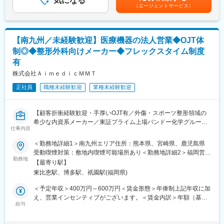
気になる
きるものではありません。■インセンティブ：年間目標を個人・チ
■担当エリア：鹿児島、宮崎
（エージェントサービス）
対して幅広く提案ができるため、当社で完結させることが可能で
ーム・会社の3つの軸で100％達成した場合、135万円を支給賃金
■担当製品：人工股関節、人口膝関節など
す。
はあくまでも目安の金額であり、選考を通じて上下する可能性が
■本ポジションの魅力
あります。月給(月額)は固定手当を含めた表記です。
ジンマー・バイオメット社は、整形外科領域ではトップクラスの
【研修体制】
【南九州／未経験歓迎】医療機器の法人営業◆OJT体
会社で、整形のドクターで知らない人はほとんどいません。 整形
配属店で座学によるリースや医療業界の基礎知識を、OJTで外
外科分野は高齢化によりもっとも伸びる市場の一つです。
制◎◆整形外科向けメーカー◆フレックスタイム制度
訪・事務処理を習得いただきます。
製品力・製品数がありますので、患者の多種多様な疾患に対し幅
有
広い提案ができます。また、実際に自分の売った製品で患者の
【おすすめポイント】
株式会社ＡｉｍｅｄｉｃＭＭＴ
QOL向上を叶えられたお話をドクター経由で聞くこともある、非
■やりがい・貢献性◎
常に社会貢献度の高い営業職になります。
正社員
職種未経験歓迎
業種未経験歓迎
医療機関にとって、施設運営に関わる機器や物品などは金額が大
■働き方
きく経営にも大きな影響を与えます。当社のリース提案を通じ
直行直帰のワークスタイルですので、ご自身の裁量次第でフレキ
て、事業計画や病院経営の改善にも繋がるため、貢献性が高いで
シブルなスケジューリングも可能です。エリア毎に週1回のペース
【顧客折衝経験歓迎・手厚いOJT有／外傷・スポーツ整形領域の
す。
でミーティングを行いますし(エリアにより差異あり)、社内イント
希少な内資系メーカー／東証プライム上場バンドー化学グループ
仕事内容
ラネットから学術文献などのナレッジが共有可能のため、直行直
／日本人の体格・骨格に合わせた製品が特徴／インセンティブ支
■充実した福利厚生◎
帰に不安な方でも安心していただけます。
給率87％】
社宅制度や各種手当、持株会、毎年3万円分ポイント付与（旅行等
＜勤務地詳細1＞南九州エリア住所：熊本県、宮崎県、鹿児島県
■教育制度
に利用可）など、嬉しい福利厚生制度がございます。
受動喫煙対策：敷地内喫煙可能場所あり＜勤務地詳細2＞福岡営業
当社ではトレーニングルームとオンラインのハイブリッドでの研
【業務概要】
勤務地
所住所：福岡県福岡市博多区比恵町1-1 楠本第7ビル502号勤務地
【最寄り駅】
修もあります。研修期間は3～6ヶ月間。医療ビジネスや整形外科
■当社は整形外科向け医療機器の製造・販売・アフターサービスを
最寄駅：JR線／博多駅受動喫煙対策：敷地内喫煙可能場所あり変
東比恵駅、博多駅、祇園駅(福岡県)
の基礎知識、製品知識などしっかりと身につけることができま
行っております。
更の範囲：会社の定める事業所
す。
■本ポジションでは整形外科医を相手とした医療機器（整形外科向
＜予定年収＞400万円～600万円＜賃金形態＞年俸制上記年収に加
■フォロー体制
けインプラント）の営業を担当します。自宅からの直行直帰が基
え、営業インセンティブがございます。＜賃金内訳＞年額（基本
未経験からスタートしたメンバーが多いため、新人をサポートす
本の営業スタイルです。
給与
給）：3,265,200円～4,903,200円固定残業手当/月：63,000円～
る風土は全拠点をまたいで浸透しています。「メンター制度」も
94,600円（固定残業時間30時間0分/月）超過した時間外労働の残
取り入れており、独り立ちまでメンターを中心に、全てマンツー
【業務内容】