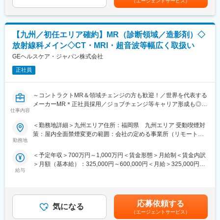
■教育制度・環境：
（エージェントサービス）
り、選考を通じて上下する可能性があります。月給(月額)は固定手
＜具体的な業務例＞
個人の経験・能力に応じますが、基本的には1～2年は、ベテラン
当を含めた表記です。
・担当製品の提案、技術サポート（手術の立会いあり）
社員のOJTにて業務を習得いただきます。最新の業界用語などは
・最新の医療関連情報の提供、医療機関へのサポート
社内掲示板等で情報共有し、ノウハウ共有は社内を挙げて行って
【九州／初任エリア確約】MR（診断領域／造影剤）◇
・販売代理店へのサポート
います。また、セールス研修などは成長段階に応じて用意があ
・各種学会への参加
り、様々な形でスキルアップを支援しています。加えて社員の将
放射線科メイン◇CT・MRI・超音波等幅広く取扱い
＜担当エリア＞
来に合わせた幅広いキャリアパスがあります。また、離職率も非
GEヘルスケア・ジャパン株式会社
全国の各拠点に配属の可能性がございます。ご希望の勤務地を考
常に低く、富士フイルムグループ基準の充実した福利厚生や各種
慮の上、決定いたします。
正社員
手当など長期的に活躍・就業できる環境が整っています。
■担当製品
変更の範囲：会社の定める業務
～コントラクトMR＆領域チェンジの方も歓迎！／世界を代表する
心臓のリズム異常（不整脈）を治療する医療機器を、医師に提
メーカーMR＊正社員採用／ジョブチェンジ等キャリア形成も◎～
案・サポートします。ただ製品を売るのではなく、「この患者さ
仕事内容
んの場合は、この機器をこう使うとよい」といった使い方まで含
■職務概要
めてアドバイスをし、専門知識を活かしたコンサルティング型の
＜勤務地詳細＞九州エリア住所：福岡県 九州エリア 受動喫煙対
CT・MRI・超音波の装置など、画像診断に関するモダリティを幅
営業です。
策：屋内全面禁煙変更の範囲：会社の定める事業所（リモートワ
広く取り扱っている当社にて、造影剤のスペシャリストとしてシ
また、治療や手術に立ち会い、医療スタッフの機器操作をサポー
勤務地
ーク含む）
ェア拡大に向けた提案をお任せします。
トします。
＜予定年収＞700万円～1,000万円＜賃金形態＞月給制＜賃金内訳
＞月額（基本給）：325,000円～600,000円＜月給＞325,000円～
■詳細
■不整脈とは
給与
600,000円＜昇給有無＞有＜残業手当＞有＜給与補足＞※過去のご
・診断に最適な造影剤の使い方の提案を通じてお客様とのパート
通常、心臓は一定のリズムで規則正しく動いていますが、そのリ
経験・スキルにより検討いたします。賃金はあくまでも目安の金
ナーシップを強化し、市場におけるGE社の価値向上に寄与しま
ズムが遅くなったり、速くなったり、不規則になったりする状態
額であり、選考を通じて上下する可能性があります。月給(月額)は
す。
をまとめて「不整脈」と呼びます。
固定手当を含めた表記です。
・チームメンバーと連携し、学会、研究会等、顧客の活動を支援
応募依頼する
気になる
し顧客満足の最大化を図ります。
■研修制度
（エージェントサービス）
・放射線科がメイン顧客となります。