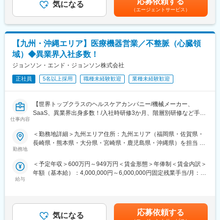
【当社の強み】
応募依頼する
気になる
ります。月給(月額)は固定手当を含めた表記です。
報ソリューションに強み
当社は医療機器だけではなく、不動産リースや銀行・金融リー
（エージェントサービス）
上記の実績を武器に手術・重症部門や循環器部門、生理検査部門
ス、事業コンサルティングなど、クリニックの開業支援や経営に
など各部門で利用されているシステムの一元化へ向けて積極的に
対して幅広く提案ができるため、当社で完結させることが可能で
ソリューションを展開していきます。
す。
【九州・沖縄エリア】医療機器営業／不整脈（心臓領
■業務詳細：
【研修体制】
域）◆異業界入社多数！
病院・クリニックにおける課題解決のため、弊社製品を提案する
配属店で2ヶ月の研修があり、リースや医療業界の基礎知識、OJT
ジョンソン・エンド・ジョンソン株式会社
セールス職です。
での外訪・事務処理を習得いただきます。
・大病院やクリニック含めた医療施設へのヒアリング、マーケテ
正社員
5名以上採用
職種未経験歓迎
業種未経験歓迎
ィング活動
【おすすめポイント】
・課題に対して製品、システムを組み合わせたソリューションの
■やりがい・貢献性◎
【世界トップクラスのヘルスケアカンパニー/機械メーカー、
提案
医療機関にとって、施設運営に関わる機器や物品などは金額が大
SaaS、異業界出身多数！/入社時研修3か月、階層別研修など手厚
・プロジェクトリーダーとしての進捗管理
きく経営にも大きな影響を与えます。当社のリース提案を通じ
仕事内容
い研修体制/キャリアパス充実/圧倒的な製品力/業界トップシェア
・導入後の定期サポート など
て、事業計画や病院経営の改善にも繋がるため、貢献性が高いで
の製品多数/インセンティブ制度/入社想定日：2026年9月1日】
す。
＜勤務地詳細＞九州エリア住所：九州エリア（福岡県・佐賀県・
■本ポジションの魅力：
長崎県・熊本県・大分県・宮崎県・鹿児島県・沖縄県）を担当 ※
★ 自分の提案が、患者さんの命や健康を支えることにつながる仕
・AI技術も含めた、医療の最先端技術に触れられる
勤務地
■充実した福利厚生◎
詳細は入社後に決定受動喫煙対策：屋内全面禁煙変更の範囲：会
事です
最先端のAI技術を搭載しており、自信をもって営業活動に取り組
社宅制度や各種手当、持株会、毎年3万円分ポイント付与（旅行等
社の定める事業所
＜予定年収＞600万円～949万円＜賃金形態＞年俸制＜賃金内訳＞
★ 年齢や性別、入社年数に関係なく、主体的に活躍できる環境で
んでいただくことが可能です。
に利用可）など、嬉しい福利厚生制度がございます。
年額（基本給）：4,000,000円～6,000,000円固定残業手当/月：
す
・他製品も組み合わせたソリューション提案ができる
給与
50,000円～65,000円（固定残業時間20時間0分/月）超過した時間
★ 研修制度が充実しており、医療機器営業として成長したい方に
PACS以外にも、内視鏡・超音波装置など様々なラインナップを展
外労働の残業手当は追加支給＜月額＞383,333円～565,000円（12
最適な環境です
開しておりますので、ドクターに対して幅広いアプローチが可能
分割）（一律手当を含む）＜昇給有無＞有＜残業手当＞有＜給与
■業務詳細
です。
補足＞※ご経験やスキルを考慮し決定いたします。※上記年収はイ
医師や医療従事者に対して、循環器内科、不整脈領域における製
応募依頼する
気になる
ンセンティブを含む金額です。賃金はあくまでも目安の金額であ
品の提案営業を行っていただきます。