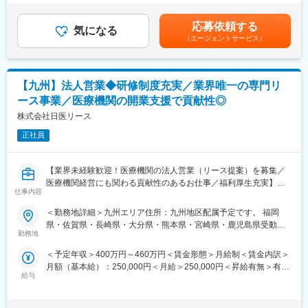
ボストン・サイエンティフィックのIC事業部（Interventional
円（一律手当を含む）＜昇給有無＞有＜残業手当＞有＜給与補足
チーム全体でより良い営業活動をしていこうという雰囲気のある
Cardiology）にて、冠動脈疾患の治療に使用される医療機器の提
＞※上記は、セールスインセンティブのターゲット金額を含めた理
組織です。
応募依頼する
案営業をお任せします。
気になる
論年収となります。セールスインセンティブは個人業績により算
（エージェントサービス）
単なる製品販売ではなく、医師や医療従事者と連携しながら治療
定されます。※具体的な年収金額については能力・経験等を考慮し
【業績達成のインセンティブについて】
方針の実現をサポートするコンサルティング型の営業スタイルで
て決定・提示いたします。賃金はあくまでも目安の金額であり、
■支給率：営業社員全体の87％に及びます。
す。
選考を通じて上下する可能性があります。月給(月額)は固定手当を
■営業インセンティブ：目標予算100%達成時に年収の約16％(約
狭心症や心筋梗塞などの冠動脈疾患に対し、ステントやバルーン
含めた表記です。
640,000円～960,000円)を支給、達成率100%以上はさらに増額
【九州】法人営業◆研修制度充実／業界唯一の専門リ
カテーテル、血管内イメージングシステムなどの先進的な医療機
(上限なし)、但し達成率95%以上で支給。
ース事業／医療機関の開業支援で貢献性◎
器を用いた低侵襲治療の普及を通じて、患者さんの生命予後や
QOL向上、そして医療現場への価値提供に貢献いただきます。
株式会社日医リース
【業務のやりがい】
医療のプロである医師と折衝するため、高いレベルの知識や営業
正社員
■業務内容：
力が求められますが、顧客ニーズに応えられたとき、直接感謝の
医師や医療従事者に対して、当社製品の提案営業を行っていただ
言葉をかけられたときには大きなやりがいと社会貢献性の高さを
きます。
肌で感じることができます。
【業界未経験歓迎！医療機関の法人営業（リース提案）を募集／
・担当製品の提案、技術サポート（手術の立会いあり）
医療機関経営にも関わる貢献性のあるお仕事／福利厚生充実】
・最新の医療関連情報の提供、サポート（勉強・セミナーの主催
仕事内容
変更の範囲：会社の定める業務
など）
【はじめに】
＜勤務地詳細＞九州エリア住所：九州地区配属予定です。 福岡
・販売代理店へのサポート（製品情報の提供、勉強会の主催な
今回は部署の増員を目的に、法人営業担当を募集します。医療機
県・佐賀県・長崎県・大分県・熊本県・宮崎県・鹿児島県受動喫
ど）
関や開業をお考えの医師などに対して、リース商品の提案をメイ
勤務地
煙対策：敷地内全面禁煙
・各種学会への参加
ンでお任せします。
＜予定年収＞400万円～460万円＜賃金形態＞月給制＜賃金内訳＞
■ポジション魅力：
月額（基本給）：250,000円＜月給＞250,000円＜昇給有無＞有＜
【業務内容】
・価格競争ではなく、エビデンスや治療価値に基づいた提案を行
給与
残業手当＞有＜給与補足＞※スキル・経験に応じて検討いたしま
病院やクリニック、介護施設などを対象に、医療機器をはじめと
うコンサルティング型営業
す。■借り上げ社宅制度有り（条件に合致された方は一部の家賃負
するリース提案営業をご担当いただきます。
・狭心症・心筋梗塞など生命に直結する疾患領域に携わり、医師
担で借り上げ社宅を利用）※会社負担金額は上記年収には含まれて
■既存・ルート営業（5～6割）：