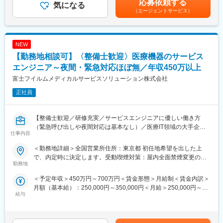
ティング等の技術サポートがメインとなります。医療機関特有の
応募依頼する
気になる
■働き方：
効率的運用のご提案、開発部門へのフィードバック等、安心して
（エージェントサービス）
フルリモートの勤務になります。自宅からの直行直帰スタイル
ユーザーに同社の医療機器をご使用いただけるよう様々な側面か
で、裁量を持って働けます。
らサービス＆サポートするポジションです。 サポート＆サービス
の品質を高め、お客様にご提案することで、お客様からの信頼や
NEW
変更の範囲：会社の定める業務
安心を獲得いただきます。
■研修制度について：
【勤務地相談可】〈整備士歓迎〉医療機器のサービス
研修センターがあり、機械を実際に解体したり、組み立てたりす
エンジニア～夜間・緊急対応ほぼ無／年収450万以上
る研修や、実際にコールセンターに届くお問い合わせ内容を把握
富士フイルムメディカルサービスソリューション株式会社
していただくための研修もございます。その他、先輩社員との
OJTもじっくり行っており、1人前になるまで手厚くサポート致し
正社員
ます。未経験の方でも安心してキャッチアップいただけるよう充
実した研修制度をご用意しています。
■取得できるスキルについて：
【整備士歓迎／研修充実／サービスエンジニアに優しい働き方
X線診断装置や医療ITシステム等の幅広い製品がありますので、幅
（緊急呼び出しや夜間対応は基本なし）／医療IT領域の大手企業
仕事内容
広く多くのスキルを習得可能です。デジタル化・ネットワーク化
である富士フイルムグループ／福利厚生充実／企業都合の転勤ほ
が加速的に進む医療業界であるため、ソフトウェアやネットワー
ぼ無】
＜勤務地詳細＞全国営業所住所：東京都 初任地希望を出した上
クに関してのスキルも活用される場面も多く、医療機器という枠
■職務内容：
で、内定時に決定します。受動喫煙対策：屋内全面禁煙変更の範
にとどまらない幅広いスキルを磨けます。
同グループの医療機器の設置や、既にご導入頂いているクリニッ
勤務地
囲：会社の定める事業所（リモートワーク含む）
■緊急呼び出しについて：
クへの保守サポートを担当するサービスエンジニア職になりま
＜予定年収＞450万円～700万円＜賃金形態＞月給制＜賃金内訳＞
大病院とは違い、クリニックがお客様となる為、基本的に夜間に
す。1日の訪問頻度は点検、オンコール呼び出しを含み2～3件程
月額（基本給）：250,000円～350,000円＜月給＞250,000円～
呼ばれることはありません。一方でイレギュラーな自体に備えて
度になります。
給与
350,000円＜昇給有無＞有＜残業手当＞有賃金はあくまでも目安
当番制（自宅待機）を取り入れており、万が一、対応（出動）が
■職務内容詳細：
の金額であり、選考を通じて上下する可能性があります。月給(月
発生した場合、代休を取得いただきます。
主にCR（デジタル画像診断システム・エックスレイフィルム自動
額)は固定手当を含めた表記です。
■働き方について：
現像機）X線撮影装置の設置、立上げ、定期点検、トラブルシュー