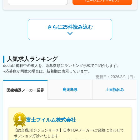
（エージェントサービス）
高い開発力を背景に、日本の現場に最適化された新製品をスピー
ディーに提案可能です。
■働き方について：
コールセンターでの一次対応を行っており、各エンジニアの負担
■配属先について：
を軽減するような働き方が可能です。
関東・関西・九州エリアの営業として、5名体制への拡充を予定し
さらに25件読み込む
ています。
変更の範囲：会社の定める業務
■働き方：
フルリモートの勤務になります。自宅からの直行直帰スタイル
で、裁量を持って働けます。
人気求人ランキング
■当社の強み：
dodaに掲載中の求人を、応募数順にランキング形式でご紹介します。
◎整形外科領域のプロが厳選した高品質の人工関節を提供してい
※応募数が同数の場合は、新着順に表示しています。
ます。
更新日：
2026/8/9（日）
◎オーストラリア発の先進技術と日本のニーズを融合させた開発
力に強みを持ちます。
鹿児島県
土日祝休み
医療機器メーカー業界
◎独立系日本法人として、海外の先進技術を日本の臨床現場に最
適化させる機動力があります。
◎既存大手に比べ、新製品の投入スピードが営業の武器となりま
す。
富士フイルム株式会社
変更の範囲：会社の定める業務
【総合職/ポジションサーチ】日本TOPメーカー/ご経験に合わせて
ポジション打診いたします