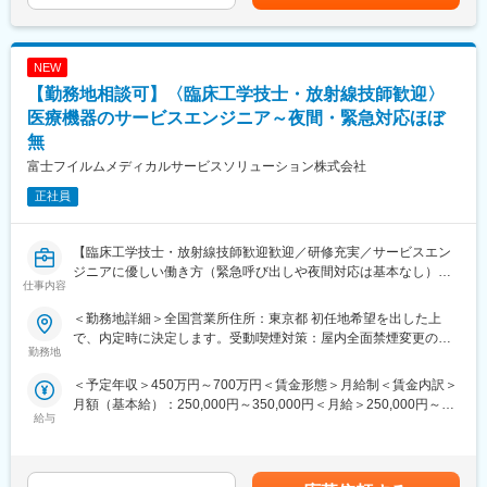
■出向について
ます
GEヘルスケアファーマ株式会社への出向です。
◎オーストラリア発の先進技術と日本のニーズを融合させた開発
≪勤務地≫
力に強みを持ちます
・直行直帰となります
NEW
◎独立系日本法人として、海外の先進技術を日本の臨床現場に最
・籍を置く事業所：東京都港区赤坂5-2-20 赤坂パークビル
【勤務地相談可】〈臨床工学技士・放射線技師歓迎〉
適化させる機動力があります
≪出向先の事業内容≫
◎既存大手に比べ、新製品の投入スピードが営業の武器となりま
医療機器のサービスエンジニア～夜間・緊急対応ほぼ
・医薬品、医薬品の原材料及び再生医療等製品の輸出入
す
・開発、製造及び販売
無
※GEヘルスケアファーマ株式会社は、2020年3月に第一三共株式
富士フイルムメディカルサービスソリューション株式会社
■業務内容：
会社から造影剤4製品を承継し、医薬品製造販売業者として日本国
人工関節等の輸入販売を行う当社の営業職として、九州エリアを
内での活動を本格的に開始しました。
正社員
メインに主に整形外科ドクターに対する自社製品のPR活動、およ
び代理店（ディーラー）への深耕営業をお任せします。
変更の範囲：会社の定める業務
顧客（医師・ディーラー）とのこれまでの関係・経験を活かし、
【臨床工学技士・放射線技師歓迎歓迎／研修充実／サービスエン
既存・新規を問わず、確実に売り上げを創出していける方には、
ジニアに優しい働き方（緊急呼び出しや夜間対応は基本なし）／
仕事内容
スペシャリスト人材としてお迎えしたいと考えています。
医療IT領域の大手企業である富士フイルムグループ／福利厚生充
実／企業都合の転勤ほぼ無】
＜勤務地詳細＞全国営業所住所：東京都 初任地希望を出した上
■具体的には：
■職務内容：
で、内定時に決定します。受動喫煙対策：屋内全面禁煙変更の範
◇整形外科医を中心に製品紹介情報提供、手術への立ち会い・サ
同グループの医療機器の設置や、既にご導入頂いているクリニッ
勤務地
囲：会社の定める事業所（リモートワーク含む）
ポート
クへの保守サポートを担当するサービスエンジニア職になりま
＜予定年収＞450万円～700万円＜賃金形態＞月給制＜賃金内訳＞
◇医療機器販売代理店（ディーラー）への営業支援・情報共有
す。1日の訪問頻度は点検、オンコール呼び出しを含み2～3件程
月額（基本給）：250,000円～350,000円＜月給＞250,000円～
◇学会や勉強会を通じた、日本のドクターのニーズ収集と開発フ
度になります。
給与
350,000円＜昇給有無＞有＜残業手当＞有賃金はあくまでも目安
ィードバック
■職務内容詳細：
の金額であり、選考を通じて上下する可能性があります。月給(月
高い開発力を背景に、日本の現場に最適化された新製品をスピー
主にCR（デジタル画像診断システム・エックスレイフィルム自動
額)は固定手当を含めた表記です。
ディーに提案可能です。
現像機）X線撮影装置の設置、立上げ、定期点検、トラブルシュー