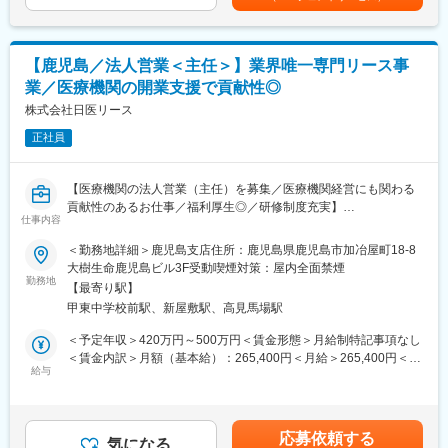
売、勉強会や展示会での販売、代理店先顧客への販売等幅広い営
昇給年１回■賞与：年2回（7月・12月）基本給の3ヶ月分程度を想
https://www.youtube.com/watch?v=Ge4KiEjNYaM
業手法を行います。また、アフターサービスの一環としてお客様
定■実績に応じてインセンティブが付きます。賃金はあくまでも目
■採用サイト内動画ページ
宅への機器取付も行います。(取付：1か月5～10件程度)入社後は
安の金額であり、選考を通じて上下する可能性があります。月給
https://trim-saiyo.jp/movie/
トレーナーがつき同行や実践を通して研修いたしますので、安心
(月額)は固定手当を含めた表記です。
【鹿児島／法人営業＜主任＞】業界唯一専門リース事
して業務を頂けます。※TELアポや飛び込み営業はありません
変更の範囲：会社の定める業務
業／医療機関の開業支援で貢献性◎
【求人ポイント◎】
株式会社日医リース
■営業経験者の方に加え、未経験の方も歓迎です。異業種・営業未
正社員
経験から入社された方も多数活躍中です。
■成績等に応じて若くしてのキャリアアップが可能です。(30代で
の支店長登用実績多数あり)
【医療機関の法人営業（主任）を募集／医療機関経営にも関わる
■インセンティブ制度／販売キャンペーンがあり、業績(販売台数)
貢献性のあるお仕事／福利厚生◎／研修制度充実】
を正当に評価されます。(ハイプレイヤーの方だと40～50万円／月
仕事内容
のインセンティブを獲得されている方もおられます。)
【はじめに】
＜勤務地詳細＞鹿児島支店住所：鹿児島県鹿児島市加冶屋町18-8
■転勤は基本的にありません。(管理職になった場合、打診可能性
今回は部署の増員を目的に、法人営業担当を募集します。医療機
大樹生命鹿児島ビル3F受動喫煙対策：屋内全面禁煙
はありますが意向に沿います。)
関や開業をお考えの医師などに対して、リース商品の提案をメイ
勤務地
■担当エリアは配属先及び周辺都道府県となります。
【最寄り駅】
ンでお任せします。
甲東中学校前駅、新屋敷駅、高見馬場駅
【中途入社者アンケート】
【当社のリースについて】
＜予定年収＞420万円～500万円＜賃金形態＞月給制特記事項なし
■入社を決めた理由
医療機器を中心に必需品を4～5年の期間でリース契約（貸出）を
＜賃金内訳＞月額（基本給）：265,400円＜月給＞265,400円＜昇
（1）社会貢献できる・お客様に喜んで頂ける
行います。
給与
給有無＞有＜残業手当＞有＜給与補足＞※スキル・経験に応じて検
（2）安定性・信頼性
取引先の医療機器メーカーや金融機関と連携し、医療機関向けの
討いたします。■借り上げ社宅制度有り（条件に合致された方は一
（3）面接官・人
リースサービスを提供しています。扱うリース商品は、医療機器
部の家賃負担で借り上げ社宅を利用）※会社負担金額は上記年収に
■働いてみて感じた魅力
（MRIや手術用機器など）メインとするほか、開業の際の資金や
は含まれていません■昇給：有賃金はあくまでも目安の金額であ
（1）人間関係が良い、先輩が親切
応募依頼する
物件などです。
気になる