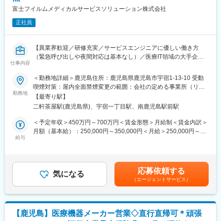
富士フイルムメディカルサービスソリューション株式会社
正社員
【異業界歓迎／研修充実／サービスエンジニアに優しい働き方
（緊急呼び出しや夜間対応は基本なし）／医療IT領域の大手企業
仕事内容
である富士フイルムグループ／福利厚生充実／企業都合の転勤ほ
ぼ無（基本、鹿児島で働けます）】
＜勤務地詳細＞鹿児島住所：鹿児島県鹿児島市宇宿1-13-10 受動
■職務内容：
喫煙対策：屋内全面禁煙変更の範囲：会社の定める事業所（リモ
同グループの医療機器の設置や、既にご導入頂いているクリニッ
勤務地
ートワーク含む）
【最寄り駅】
クへの保守サポートを担当するサービスエンジニア職になりま
二軒茶屋駅(鹿児島県)、宇宿一丁目駅、南鹿児島駅前駅
す。1日の訪問頻度は点検、オンコール呼び出しを含み2～3件程
度になります。
＜予定年収＞450万円～700万円＜賃金形態＞月給制＜賃金内訳＞
■職務内容詳細：
月額（基本給）：250,000円～350,000円＜月給＞250,000円～
主にCR（デジタル画像診断システム・エックスレイフィルム自動
給与
350,000円＜昇給有無＞有＜残業手当＞有賃金はあくまでも目安
現像機）X線撮影装置の設置、立上げ、定期点検、トラブルシュー
の金額であり、選考を通じて上下する可能性があります。月給(月
ティング等の技術サポートがメインとなります。医療機関特有の
額)は固定手当を含めた表記です。
効率的運用のご提案、開発部門へのフィードバック等、安心して
応募依頼する
ユーザーに同社の医療機器をご使用いただけるよう様々な側面か
気になる
（エージェントサービス）
らサービス＆サポートするポジションです。 サポート＆サービス
の品質を高め、お客様にご提案することで、お客様からの信頼や
安心を獲得いただきます。
■研修制度について：
【鹿児島】医療機器メーカー営業◇直行直帰可＊頑張
研修センターがあり、機械を実際に解体したり、組み立てたりす