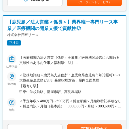
り、選考を通じて上下する可能性があります。月給(月額)は固定手
（2）社会貢献できる、客様に喜んで頂ける・応援頂ける
（エージェントサービス）
当を含めた表記です。
（3）様々な業界の普段会えない役職者に会える
【業務内容】
病院やクリニック、介護施設などを対象に、医療機器をはじめと
【企業紹介WEBページ】
するリース提案営業をご担当いただきます。
■会社概要
【鹿児島／法人営業＜係長＞】業界唯一専門リース事
■既存・ルート営業（5～6割）：
https://www.youtube.com/watch?v=Ge4KiEjNYaM
業／医療機関の開業支援で貢献性◎
既存顧客へのリース商品の提案や追加取引を獲得し、継続的にサ
■採用サイト内動画ページ
ポートいただきます。
株式会社日医リース
https://trim-saiyo.jp/movie/
正社員
■新規営業（4～5割）：
変更の範囲：会社の定める業務
《新規開業支援》
開業を予定している医師に対し、医療機器メーカーやコンサルタ
【医療機関の法人営業（係長）を募集／医療機関経営にも関わる
ントと協力して、開業の支援をします。集患シュミレーションで
貢献性のあるお仕事／福利厚生◎】
ある診療圏の分析、収益予測のノウハウがあり、付加価値の高い
仕事内容
提案型の営業を目指します。
【はじめに】
＜勤務地詳細＞鹿児島支店住所：鹿児島県鹿児島市加冶屋町18-8
今回は部署の増員を目的に、法人営業担当を募集します。医療機
大樹生命鹿児島ビル3F受動喫煙対策：屋内全面禁煙
《既設新規先》
関や開業をお考えの医師などに対して、リース商品の提案をメイ
勤務地
すでに開業している医療機関等との取引を開拓します。リースや
【最寄り駅】
ンでお任せします。
分割払いでの取引を提案し、医療機器の円滑な導入や、省エネ設
甲東中学校前駅、新屋敷駅、高見馬場駅
備の導入など施設運営の効率化をサポートする等、幅広い提案に
【当社のリースについて】
＜予定年収＞480万円～590万円＜賃金形態＞月給制特記事項なし
より取引の獲得を目指します。
医療機器を中心に必需品を4～5年の期間でリース契約（貸出）を
＜賃金内訳＞月額（基本給）：303,600円＜月給＞303,600円＜昇
行います。
給与
給有無＞有＜残業手当＞有＜給与補足＞※スキル・経験に応じて検
【当社の強み】
取引先の医療機器メーカーや金融機関と連携し、医療機関向けの
討いたします。■借り上げ社宅制度有り（条件に合致された方は一
当社は医療機器だけではなく、不動産リースや銀行・金融リー
リースサービスを提供しています。扱うリース商品は、医療機器
部の家賃負担で借り上げ社宅を利用）※会社負担金額は上記年収に
ス、事業コンサルティングなど、クリニックの開業支援や経営に
（MRIや手術用機器など）メインとするほか、開業の際の資金や
は含まれていません■昇給：有賃金はあくまでも目安の金額であ
対して幅広く提案ができるため、当社で完結させることが可能で