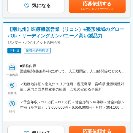
は含まれていません■昇給：有賃金はあくまでも目安の金額であ
対して幅広く提案ができるため、当社で完結させることが可能で
応募依頼する
気になる
り、選考を通じて上下する可能性があります。月給(月額)は固定手
す。
（エージェントサービス）
■新規営業（4～5割）：
当を含めた表記です。
《新規開業支援》
【研修体制】
開業を予定している医師に対し、医療機器メーカーやコンサルタ
配属店で座学によりリースや医療業界の基礎知識を、OJTで外
ントと協力して、開業の支援をします。集患シュミレーションで
訪・事務処理を習得いただきます。
【南九州】医療機器営業（リコン）※整形領域のグロー
ある診療圏の分析、収益予測のノウハウがあり、付加価値の高い
バル・リーディングカンパニー／高い製品力
提案型の営業を目指します。
【おすすめポイント】
ジンマー・バイオメット合同会社
■やりがい・貢献性◎
《既設新規先》
医療機関にとって、施設運営に関わる機器や物品などは金額が大
正社員
業種未経験歓迎
すでに開業している医療機関等との取引を開拓します。リースや
きく経営にも大きな影響を与えます。当社のリース提案を通じ
分割払いでの取引を提案し、医療機器の円滑な導入や、省エネ設
て、事業計画や病院経営の改善にも繋がるため、貢献性が高いで
備の導入など施設運営の効率化をサポートする等、幅広い提案に
す。
■業務内容
より取引の獲得を目指します。
■充実した福利厚生◎
医療機関(整形外科)に対して、人工股関節、人口膝関節などのリコ
仕事内容
社宅制度や各種手当、持株会、毎年3万円分ポイント付与（旅行等
ン製品の営業活動を行っていただきます。既存営業が中心で、ド
【当社のリースについて】
に利用可）など、嬉しい福利厚生制度がございます。
クターと関係構築を進めながら、患者様の1人1人に合わせた提案
＜勤務地詳細＞南九州エリア住所：鹿児島県、宮崎県 受動喫煙対
医療機器を中心に必需品を4～5年の期間でリース契約（貸出）を
を行っていただきます。
策：屋内全面禁煙変更の範囲：会社の定める事業所
行います。
＜具体的な業務例＞
勤務地
取引先の医療機器メーカーや金融機関と連携し、医療機関向けの
・担当する製品の提案、技術サポート（手術の立会いあり／週10
リースサービスを提供しています。扱うリース商品は、医療機器
＜予定年収＞500万円～800万円＜賃金形態＞年俸制＜賃金内訳＞
件程度）
（MRIや手術用機器など）メインとするほか、開業の際の資金や
年額（基本給）：3,650,000円～6,650,000円＜月額＞304,166円
・最新の医療関連情報の提供、医療機関へのサポート（勉強・セ
物件などです。
給与
～554,166円（12分割）＜昇給有無＞有＜残業手当＞無＜給与補
ミナーの主催など）
足＞上記年収には100％達成時のセールスインセンティブを含
・販売代理店へのサポート（製品情報の提供・勉強会の主催な
【当社の強み】
む。（年俸制+セールスインセンティブ）※現年収や経験をふまえ
ど）
当社は医療機器だけではなく、不動産リースや銀行・金融リー
つつ、選考を通じて変動する可能性がある為、上記条件を約束で
・各種学会への参加
応募依頼する
ス、事業コンサルティングなど、クリニックの開業支援や経営に