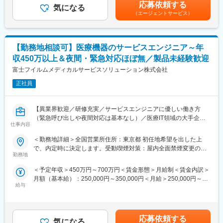
コールセンターでの一次対応を行っており、各エンジニアの負担
ティング等の技術サポートがメインとなります。医療機関特有の
応募依頼する
気になる
を軽減するような働き方が可能です。
効率的運用のご提案、開発部門へのフィードバック等、安心して
（エージェントサービス）
ユーザーに同社の医療機器をご使用いただけるよう様々な側面か
変更の範囲：会社の定める業務
らサービス＆サポートするポジションです。 サポート＆サービス
の品質を高め、お客様にご提案することで、お客様からの信頼や
【勤務地相談可】医療機器のサービスエンジニア～年
安心を獲得いただきます。
■研修制度について：
収450万以上＆夜間・緊急対応ほぼ無／製品未経験歓迎
研修センターがあり、機械を実際に解体したり、組み立てたりす
富士フイルムメディカルサービスソリューション株式会社
る研修や、実際にコールセンターに届くお問い合わせ内容を把握
していただくための研修もございます。その他、先輩社員との
正社員
OJTもじっくり行っており、1人前になるまで手厚くサポート致し
ます。未経験の方でも安心してキャッチアップいただけるよう充
【異業界歓迎／研修充実／サービスエンジニアに優しい働き方
実した研修制度をご用意しています。
（緊急呼び出しや夜間対応は基本なし）／医療IT領域の大手企業
■取得できるスキルについて：
仕事内容
である富士フイルムグループ／福利厚生充実／企業都合の転勤ほ
X線診断装置や医療ITシステム等の幅広い製品がありますので、幅
ぼ無】
広く多くのスキルを習得可能です。デジタル化・ネットワーク化
＜勤務地詳細＞全国営業所住所：東京都 初任地希望を出した上
■職務内容：
が加速的に進む医療業界であるため、ソフトウェアやネットワー
で、内定時に決定します。受動喫煙対策：屋内全面禁煙変更の範
同グループの医療機器の設置や、既にご導入頂いているクリニッ
クに関してのスキルも活用される場面も多く、医療機器という枠
勤務地
囲：会社の定める事業所（リモートワーク含む）
クへの保守サポートを担当するサービスエンジニア職になりま
にとどまらない幅広いスキルを磨けます。
＜予定年収＞450万円～700万円＜賃金形態＞月給制＜賃金内訳＞
す。1日の訪問頻度は点検、オンコール呼び出しを含み2～3件程
■緊急呼び出しについて：
月額（基本給）：250,000円～350,000円＜月給＞250,000円～
度になります。
大病院とは違い、クリニックがお客様となる為、基本的に夜間に
給与
350,000円＜昇給有無＞有＜残業手当＞有賃金はあくまでも目安
■職務内容詳細：
呼ばれることはありません。一方でイレギュラーな自体に備えて
の金額であり、選考を通じて上下する可能性があります。月給(月
主にCR（デジタル画像診断システム・エックスレイフィルム自動
当番制（自宅待機）を取り入れており、万が一、対応（出動）が
額)は固定手当を含めた表記です。
現像機）X線撮影装置の設置、立上げ、定期点検、トラブルシュー
発生した場合、代休を取得いただきます。
ティング等の技術サポートがメインとなります。医療機関特有の
■働き方について：
応募依頼する
気になる