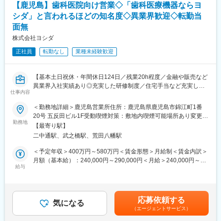
【鹿児島】歯科医院向け営業◇「歯科医療機器ならヨ
め、戦略的な思考で提案型の営業活動を行い、シェア拡大がミッ
シダ」と言われるほどの知名度◇異業界歓迎◇転勤当
ションとなります。
面無
高品質かつ、医療従事者様や患者様にとって使い勝手の良い製品
開発をしています。その為、価格勝負ではなく品質をご評価いた
株式会社ヨシダ
だいて決済に至ることが多く、顧客との関係構築や提案スキルが
正社員
転勤なし
業種未経験歓迎
身に付けられます。
■研修制度
【基本土日祝休・年間休日124日／残業20h程度／金融や販売など
製品研修、3か月程OJTの実施。先輩社員同行のもと従事しながら
異業界入社実績あり◎充実した研修制度／住宅手当など充実した
他製品のOJT等も実施いたします。
仕事内容
福利厚生あり】
■組織構成
＜勤務地詳細＞鹿児島営業所住所：鹿児島県鹿児島市錦江町1番
【業務内容】
各拠点5～10数名ほどの営業社員が在籍しており、全国で120名ほ
20号 五反田ビル1F受動喫煙対策：敷地内喫煙可能場所あり変更の
■担当エリア内の歯科医院・代理店様へ、歯科医院で使用する診療
勤務地
どが在籍。
範囲：会社の定める事業所
【最寄り駅】
台（ユニット）や各種機器の導入を提案・支援していただきま
二中通駅、武之橋駅、荒田八幡駅
す。
■同社の特徴
製品の提案から設置・メンテナンスのアフターサービスまで、チ
CTやMRIなど最先端の画像診断装置、医療ITの分野でも製品やサ
＜予定年収＞400万円～580万円＜賃金形態＞月給制＜賃金内訳＞
ーム全体で協力しながら対応いただきます。
ービスを展開するグローバルリーディングカンパニーで、日本国
月額（基本給）：240,000円～290,000円＜月給＞240,000円～
■各製品ごとの専任者や修理担当が在籍しており、専門知識はバッ
給与
内においても130年以上の長い歴史を持ちます。直近では「フォ
290,000円＜昇給有無＞有＜残業手当＞有＜給与補足＞上記年
クアップいたします。
トンカウンティングCT」と呼ばれる世界初の高解像度CTを開発販
収、月収はあくまで目安であり年齢・経験・スキルを考慮の上、
■医療機器のため機器トラブル等で医療機関からの呼び出しが発生
売するなど、常に製品品質と技術力の高さで高い評価を獲得し続
決定致します。■賞与（年2回）■賞与実績:昨年度5.4ヶ月分支給■
しますが、夜間・休日の緊急対応は無く、基本勤務時間内での対
けております。
年収例年収880万円（40代前半・マネージャー）年収670万円
応募依頼する
応となります。
気になる
（30代後半・係長）年収560万円（30代前半・主任）賃金はあく
（エージェントサービス）
変更の範囲：会社の定める業務
までも目安の金額であり、選考を通じて上下する可能性がありま
【取り扱い製品】