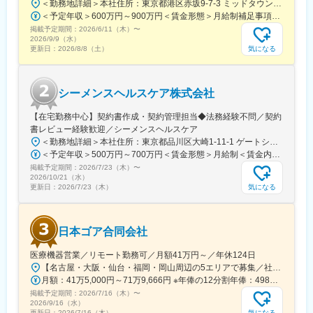
＜勤務地詳細＞本社住所：東京都港区赤坂9-7-3 ミッドタウン・ウェスト勤務地最寄駅：東京メトロ日比谷線／都営大江戸線／六本木駅受動喫煙対策：敷地内全面禁煙
＜予定年収＞600万円～900万円＜賃金形態＞月給制補足事項なし＜賃金内訳＞月額（基本給）：300,000円～500,000円＜月給＞300,000円～500,000円＜昇給有無＞有＜残業手当＞有賃金はあくまでも目安の金額であり、選考を通じて上下する可能性があります。月給(月額)は固定手当を含めた表記です。
掲載予定期間：
2026/6/11（木）
〜
2026/9/9（水）
気になる
更新日：
2026/8/8（土）
シーメンスヘルスケア株式会社
【在宅勤務中心】契約書作成・契約管理担当◆法務経験不問／契約
書レビュー経験歓迎／シーメンスヘルスケア
＜勤務地詳細＞本社住所：東京都品川区大崎1-11-1 ゲートシティ大崎ウエストタワー勤務地最寄駅：JR線／大崎駅受動喫煙対策：屋内全面禁煙変更の範囲：会社の定める事業所（リモートワーク含む）
＜予定年収＞500万円～700万円＜賃金形態＞月給制＜賃金内訳＞月額（基本給）：250,000円～500,000円＜月給＞250,000円～500,000円＜昇給有無＞有＜残業手当＞有＜給与補足＞※給与詳細は経験・能力・前職給与等を踏まえて決定致します。■昇給：年1回（10月）■賞与：年2回（6月・12月）賃金はあくまでも目安の金額であり、選考を通じて上下する可能性があります。月給(月額)は固定手当を含めた表記です。
掲載予定期間：
2026/7/23（木）
〜
2026/10/21（水）
気になる
更新日：
2026/7/23（木）
日本ゴア合同会社
医療機器営業／リモート勤務可／月額41万円～／年休124日
【名古屋・大阪・仙台・福岡・岡山周辺の5エリアで募集／社用車使用可】就業場所：ホームオフィス／顧客先への直行直帰スタイル(1)名古屋エリア愛知県、岐阜県、福井県、三重県(2)大阪エリア滋賀県、京都府、大阪府、兵庫県、奈良県、和歌山県(3)仙台エリア宮城県、青森県、秋田県、山形県、岩手県、福島県※上記東北6件をチームで担当(4)福岡エリア福岡県、大分県、佐賀県、熊本県、長崎県、宮崎県、鹿児島県、沖縄県(5)岡山エリア鳥取県、島根県、岡山県、広島県、山口県※今後は東京エリアでの募集も予定です。◎社用車での訪問が可能です◎訪問のない日は在宅勤務となります◎研修、社内の打ち合わせ、イベント等で出社が発生する可能性がございます◎転勤は基本ありません本社：東京都港区港南1-8-15 Wビル14F受動喫煙対策：敷地内全面禁煙
月額：41万5,000円～71万9,666円 ※年俸の12分割年俸：498万円～863万5,992円（固定残業手当を含む）＋Sales Pay（内訳）年額（基本給）：450万円～800万円固定残業手当：月4万円～5万3,000円（12時間分）※超過した時間外労働の残業手当は追加支給◎Sales Pay：年額（基本給）の10％支給あり
掲載予定期間：
2026/7/16（木）
〜
2026/9/16（水）
気になる
更新日：
2026/7/16（木）