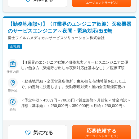
効率的運用のご提案、開発部門へのフィードバック等、安心して
コールセンターでの一次対応を行っており、各エンジニアの負担
（エージェントサービス）
ユーザーに同社の医療機器をご使用いただけるよう様々な側面か
を軽減するような働き方が可能です。
らサービス＆サポートするポジションです。 サポート＆サービス
の品質を高め、お客様にご提案することで、お客様からの信頼や
変更の範囲：会社の定める業務
【勤務地相談可】〈IT業界のエンジニア歓迎〉医療機器
安心を獲得いただきます。
■研修制度について：
のサービスエンジニア～夜間・緊急対応ほぼ無
研修センターがあり、機械を実際に解体したり、組み立てたりす
富士フイルムメディカルサービスソリューション株式会社
る研修や、実際にコールセンターに届くお問い合わせ内容を把握
していただくための研修もございます。その他、先輩社員との
正社員
OJTもじっくり行っており、1人前になるまで手厚くサポート致し
ます。未経験の方でも安心してキャッチアップいただけるよう充
【IT業界のエンジニア歓迎／研修充実／サービスエンジニアに優
実した研修制度をご用意しています。
しい働き方（緊急呼び出しや夜間対応は基本なし）／医療IT領域
■取得できるスキルについて：
仕事内容
の大手企業である富士フイルムグループ／福利厚生充実／企業都
X線診断装置や医療ITシステム等の幅広い製品がありますので、幅
合の転勤ほぼ無】
広く多くのスキルを習得可能です。デジタル化・ネットワーク化
＜勤務地詳細＞全国営業所住所：東京都 初任地希望を出した上
が加速的に進む医療業界であるため、ソフトウェアやネットワー
で、内定時に決定します。受動喫煙対策：屋内全面禁煙変更の範
■職務内容：
クに関してのスキルも活用される場面も多く、医療機器という枠
勤務地
囲：会社の定める事業所（リモートワーク含む）
同グループの医療機器の設置や、既にご導入頂いているクリニッ
にとどまらない幅広いスキルを磨けます。
＜予定年収＞450万円～700万円＜賃金形態＞月給制＜賃金内訳＞
クへの保守サポートを担当するサービスエンジニア職になりま
■緊急呼び出しについて：
月額（基本給）：250,000円～350,000円＜月給＞250,000円～
す。1日の訪問頻度は点検、オンコール呼び出しを含み2～3件程
大病院とは違い、クリニックがお客様となる為、基本的に夜間に
給与
350,000円＜昇給有無＞有＜残業手当＞有賃金はあくまでも目安
度になります。
呼ばれることはありません。一方でイレギュラーな自体に備えて
の金額であり、選考を通じて上下する可能性があります。月給(月
当番制（自宅待機）を取り入れており、万が一、対応（出動）が
額)は固定手当を含めた表記です。
■職務内容詳細：
発生した場合、代休を取得いただきます。
主にCR（デジタル画像診断システム・エックスレイフィルム自動
■働き方について：
応募依頼する
気になる
現像機）X線撮影装置の設置、立上げ、定期点検、トラブルシュー
コールセンターでの一次対応を行っており、各エンジニアの負担
（エージェントサービス）