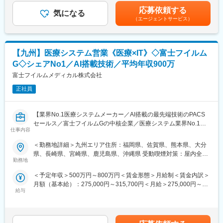
の治療戦略を支援できる
いません■昇給：有賃金はあくまでも目安の金額であり、選考を通
既存顧客へのリース商品の提案や追加取引を獲得し、継続的にサ
応募依頼する
・循環器領域の高度な専門性を磨きながら、市場価値の高いキャ
気になる
じて上下する可能性があります。月給(月額)は固定手当を含めた表
ポートいただきます。
（エージェントサービス）
リアを形成できる
記です。
■新規営業（4～5割）：
■キャリアパス：
《新規開業支援》
社員の自律的キャリア開発を推進するため、「社内公募制度」を
【九州】医療システム営業《医療×IT》◇富士フイルム
開業を予定している医師に対し、医療機器メーカーやコンサルタ
積極的に推進しています。また「社内インターンシップ」を導入
ントと協力して、開業の支援をします。集患シュミレーションで
G◇シェアNo1／AI搭載技術／平均年収900万
しており、今の仕事を続けたまま興味のある仕事を６ヵ月間体験
ある診療圏の分析、収益予測のノウハウがあり、付加価値の高い
富士フイルムメディカル株式会社
できる制度あるため、マネージャーだけでなくマーケティングや
提案型の営業を目指します。
管理部門など幅広いポジションにチャレンジできる環境がありま
正社員
す。
《既設新規先》
すでに開業している医療機関等との取引を開拓します。リースや
変更の範囲：会社の定める業務
【業界No.1医療システムメーカー／AI搭載の最先端技術のPACS
分割払いでの取引を提案し、医療機器の円滑な導入や、省エネ設
セールス／富士フイルムGの中核企業／医療システム業界No.1／
備の導入など施設運営の効率化をサポートする等、幅広い提案に
仕事内容
年間休日125日／手当・福利厚生充実】
より取引の獲得を目指します。
＜勤務地詳細＞九州エリア住所：福岡県、佐賀県、熊本県、大分
■業務内容：
【当社のリースについて】
県、長崎県、宮崎県、鹿児島県、沖縄県 受動喫煙対策：屋内全面
医用画像情報システム（PACS）を中心に自社システムの専任セー
医療機器を中心に必需品を4～5年の期間でリース契約（貸出）を
勤務地
禁煙変更の範囲：会社の定める事業所（リモートワーク含む）
ルスを担当していただきます。
行います。
＜予定年収＞500万円～800万円＜賃金形態＞月給制＜賃金内訳＞
主な担当製品：SYNAPSE
取引先の医療機器メーカーや金融機関と連携し、医療機関向けの
月額（基本給）：275,000円～315,700円＜月給＞275,000円～
https://www.fujifilm.com/jp/ja/healthcare/healthcare-it/it-
リースサービスを提供しています。扱うリース商品は、医療機器
給与
315,700円＜昇給有無＞有＜残業手当＞有＜給与補足＞年収例■28
imaging/enterprise-pacs
（MRIや手術用機器など）メインとするほか、開業の際の資金や
歳/500万円(入社3年・経験6年、手当含)：固定月給29万円■35
・医用画像情報システム（PACS）の分野においては業界シェア
物件などです。
歳/700万円(入社8年・経験11年、手当含)：固定月給36万円賃金は
No1を獲得
あくまでも目安の金額であり、選考を通じて上下する可能性があ
・特に放射線科向けシステム「SYNAPSE」を中心とした診療情