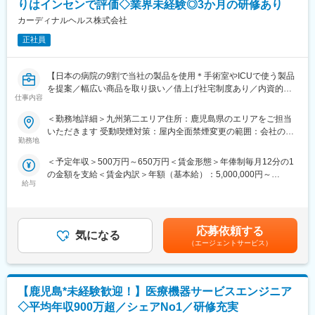
りはインセンで評価◇業界未経験◎3か月の研修あり
る研修や、実際にコールセンターに届くお問い合わせ内容を把握
していただくための研修もございます。その他、先輩社員との
カーディナルヘルス株式会社
OJTもじっくり行っており、1人前になるまで手厚くサポート致し
正社員
ます。未経験の方でも安心してキャッチアップいただけるよう充
実した研修制度をご用意しています。
■取得できるスキルについて：
【日本の病院の9割で当社の製品を使用＊手術室やICUで使う製品
X線診断装置や医療ITシステム等の幅広い製品がありますので、幅
を提案／幅広い商品を取り扱い／借上げ社宅制度あり／内資的風
広く多くのスキルを習得可能です。デジタル化・ネットワーク化
仕事内容
土を持つグローバル企業】
が加速的に進む医療業界であるため、ソフトウェアやネットワー
＜勤務地詳細＞九州第二エリア住所：鹿児島県のエリアをご担当
クに関してのスキルも活用される場面も多く、医療機器という枠
■業務内容
いただきます 受動喫煙対策：屋内全面禁煙変更の範囲：会社の定
にとどまらない幅広いスキルを磨けます。
大学病院・急性病院・基幹病院を主に担当し、医師や看護師など
勤務地
める事業所
■緊急呼び出しについて：
医療従事者の方向けの当社の医療機器を提案いただきます。
大病院とは違い、クリニックがお客様となる為、基本的に夜間に
＜予定年収＞500万円～650万円＜賃金形態＞年俸制毎月12分の1
◇課題のヒアリング、課題解決策（製品、情報等）の提案
呼ばれることはありません。一方でイレギュラーな自体に備えて
の金額を支給＜賃金内訳＞年額（基本給）：5,000,000円～
◇製品の扱い方の説明・手術立ち合い等
当番制（自宅待機）を取り入れており、万が一、対応（出動）が
給与
6,500,000円＜月額＞416,666円～541,666円（12分割）＜昇給有
◇医療従事者向けの各種トレーニング・セミナーのサポートなど
発生した場合、代休を取得いただきます。
無＞有＜残業手当＞有＜給与補足＞※年齢と経験に応じて上記年収
■働き方について：
から前後する可能性があります。■昇給：年1回（9月）■セールス
■1日の流れ（一例）
コールセンターでの一次対応を行っており、各エンジニアの負担
インセンティブ：上記年収に加えて、業績目標の達成度合いに応
9:00～ 内勤（事務処理、資料作成）、代理店訪問
応募依頼する
を軽減するような働き方が可能です。
気になる
じて支給される業績連動賞与があります。 営業は個人またはチー
10:00～担当病院（1）を訪問 （医師や看護師と面談）
（エージェントサービス）
ム、事業部の売上目標に対する達成度合いに応じて年2 回支給さ
12:00～昼食
変更の範囲：会社の定める業務
れます。賃金はあくまでも目安の金額であり、選考を通じて上下
13:00～担当病院（2）の手術室・ICU・救急を訪問
する可能性があります。月給(月額)は固定手当を含めた表記です。
15:00～担当病院（3）へ訪問 勉強会またはハンズオントレーニン
【鹿児島*未経験歓迎！】医療機器サービスエンジニア
グ実施
18:00 営業車の中で内勤（事務処理、上長への報告）
◇平均年収900万超／シェアNo1／研修充実