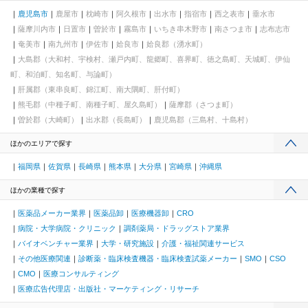
鹿児島市
鹿屋市
枕崎市
阿久根市
出水市
指宿市
西之表市
垂水市
薩摩川内市
日置市
曽於市
霧島市
いちき串木野市
南さつま市
志布志市
奄美市
南九州市
伊佐市
姶良市
姶良郡（湧水町）
大島郡（大和村、宇検村、瀬戸内町、龍郷町、喜界町、徳之島町、天城町、伊仙
町、和泊町、知名町、与論町）
肝属郡（東串良町、錦江町、南大隅町、肝付町）
熊毛郡（中種子町、南種子町、屋久島町）
薩摩郡（さつま町）
曽於郡（大崎町）
出水郡（長島町）
鹿児島郡（三島村、十島村）
ほかのエリアで探す
福岡県
佐賀県
長崎県
熊本県
大分県
宮崎県
沖縄県
ほかの業種で探す
医薬品メーカー業界
医薬品卸
医療機器卸
CRO
病院・大学病院・クリニック
調剤薬局・ドラッグストア業界
バイオベンチャー業界
大学・研究施設
介護・福祉関連サービス
その他医療関連
診断薬・臨床検査機器・臨床検査試薬メーカー
SMO
CSO
CMO
医療コンサルティング
医療広告代理店・出版社・マーケティング・リサーチ