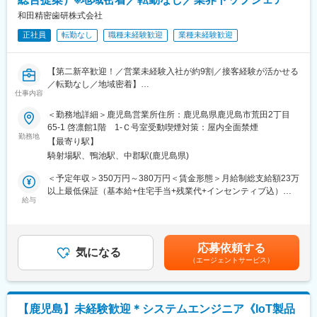
どの基礎技術を学び、先輩社員とのOJTを通じて、現場での実務
◎現場に配属後も、上司・メンター・研修担当者による営業同行
に慣れていただきます。上記のとおり実機を用いたトレーニング
和田精密歯研株式会社
やOJT、各種の勉強会などを通じ、継続して成長の機会を提供し
などから必要なスキルを段階的に習得できますので、未経験の方
ます。
正社員
転勤なし
職種未経験歓迎
業種未経験歓迎
でもキャッチアップいただける環境です！
※その他年間研修カリキュラムがあり、成熟度に応じて参加可能
変更の範囲：会社の定める業務
■働き方魅力
【第二新卒歓迎！／営業未経験入社が約9割／接客経験が活かせる
フレックス制度を導入しており、午前・午後の半休制度もあるた
／転勤なし／地域密着】
め、柔軟な働き方が可能です。さらに、担当エリアが狭いため、
仕事内容
■業務内容：
各担当の負担を軽減し、バランスの取れたワークライフを実現で
同社は創業65年超の歴史を持つ歯科技工製品メーカーです。
＜勤務地詳細＞鹿児島営業所住所：鹿児島県鹿児島市荒田2丁目
きます。休日・夜間の問い合わせはコールセンター対応であり、
「同社を知らない歯科医師はいない」と言われるほど、圧倒的な
65-1 啓凛館1階 1-Ｃ号室受動喫煙対策：屋内全面禁煙
メリハリをつけて働くことが可能です。（当番制あり）
知名度とシェアを誇ります。
勤務地
■待遇・手当
【最寄り駅】
歯科医院に向け、入れ歯や差し歯といった歯科技工製品を提案す
平均年収907万円と医療機器メーカーでNo1の平均年収を誇り、住
騎射場駅、鴨池駅、中郡駅(鹿児島県)
るルート営業に従事いただきます。
宅手当・家族手当・借り上げ社宅等と手当がかなり充実しており
担当エリア内の歯科医院を訪問し、製品の納品・受注を行うスタ
＜予定年収＞350万円～380万円＜賃金形態＞月給制総支給額23万
ます。
イルで、テレアポや飛び込みはほぼありません。
以上最低保証（基本給+住宅手当+残業代+インセンティブ込）＜
■キャリア
訪問時に次の発注をいただくことも多く、既存顧客との信頼関係
給与
賃金内訳＞月額（基本給）：230,000円～250,000円＜月給＞
富士フイルムグループの育成制度「＋STORY」で成長をサポー
構築に注力できる環境です。
230,000円～250,000円＜昇給有無＞有＜残業手当＞有＜給与補足
ト。ジョブローテーションや研修でキャリアの幅を広げられま
＞※ご年齢・ご経験に応じて決定します。■昇給：年1回（4月）■
す。
＜具体的には…＞
賞与：年2回（7月・12月）※昨年度実績：4ヶ月■インセンティ
HP：https://fms-careers.fujifilm.com/environment/training/
応募依頼する
1.製品が依頼通りに仕上がっているか、納品前のチェック
気になる
ブ：有■モデル年収：・25歳（入社1年）年収380万/月収27万円
（エージェントサービス）
2.担当エリアの歯科医院を訪問、納品の際に次の受注があります
+賞与・28歳（入社3年）年収410万/月収30万円+賞与賃金はあく
変更の範囲：会社の定める業務
3.受注した製品の指示内容を確認し、社内の歯科技工士に製作を
までも目安の金額であり、選考を通じて上下する可能性がありま
依頼
す。月給(月額)は固定手当を含めた表記です。
◎社用車を使用して訪問します。出張はほぼ発生しません。
【鹿児島】未経験歓迎＊システムエンジニア《IoT製品