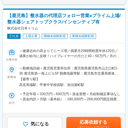
多数活躍中です。※入社直後からトレーナーが1名つきます。商品
くまでも目安の金額であり、選考を通じて上下する可能性があり
■商談やメンテナンス等の対応のため、歯科医院が開業している土
説明のトーク練習や営業同行を行います。
ます。月給(月額)は固定手当を含めた表記です。
曜日の勤務が発生することがあります。※振休有り
■成績等に応じて若くしてのキャリアアップが可能です。(30代で
【鹿児島】整水器の代理店フォロー営業※プライム上場/
の支店長登用実績多数あり)
【当社の魅力】
整水器シェアトップクラス/インセンティブ有
■固定給に加え、販売実績に応じたインセンティブ制度がありま
歯科業界に特化して事業展開しており、国内で50％以上の歯科医
す。
株式会社日本トリム
療機器シェアを占める商品もあり、「歯科医療機器ならヨシダ」
全体平均で年間約50万円の支給実績があり、成果に応じてさらに
と言われるほどの知名度を築いています。
正社員
上場企業
職種未経験歓迎
業種未経験歓迎
高収入を目指すことも可能です。
入社後すぐに数字を任せるのではなく、研修・同行を経て段階的
変更の範囲：会社の定める業務
に目標を持っていただきます。
＜健康志向の高まりでニーズ増／残業月20時間程度年休120日／
■転勤は基本的にありません。(管理職になった場合、打診可能性
成果が給与に反映！ハイプレイヤーの方だと40～50万円／月のイ
はありますが意向に沿います。)
仕事内容
ンセンティブを獲得＞
【同社の紹介】
＜勤務地詳細＞鹿児島営業所住所：鹿児島県鹿児島市山之口町2-
【中途入社者アンケート】
■整水器の販売等を行うリーディングカンパニーです。
30 鹿児島第一海上ビル5F 勤務地最寄駅：鹿児島市交通局唐湊線
■入社を決めた理由
■同社の整水器について：浄水した水を電気分解し<電解水素水>
勤務地
／高見馬場駅受動喫煙対策：屋内全面禁煙変更の範囲：会社の定
（1）社会貢献できる・お客様に喜んで頂ける
【最寄り駅】
を作ります。飲む事により胃腸症状改善の効果等が認められ管理
める事業所
（2）安定性・信頼性
高見馬場駅、甲東中学校前駅、加治屋町駅
医療機器として認証されており、コア技術による高い製品力が特
（3）面接官・人
長です。予防医療や健康維持志向の高まりからニーズが増加して
＜予定年収＞330万円～600万円＜賃金形態＞月給制補足事項なし
■働いてみて感じた魅力
います。
＜賃金内訳＞月額（基本給）：180,000円～289,000円固定残業手
（1）人間関係が良い、先輩が親切
■個人向け以外にもプロ・企業・大学・高校などスポーツ関連施設
給与
当/月：52,000円～131,000円（固定残業時間40時間0分/月）超過
（2）社会貢献できる、客様に喜んで頂ける・応援頂ける
に納入実績があります。
した時間外労働の残業手当は追加支給＜月給＞232,000円～
（3）様々な業界の普段会えない役職者に会える
420,000円（一律手当を含む）＜昇給有無＞有＜残業手当＞有＜
【営業スタイル】
給与補足＞■想定年収には、インセンティブと賞与の支給平均額、
【企業紹介WEBページ】
応募依頼する
代理店担当者に同行販売したり、団体向けへのプロモーション販
気になる
固定残業代を含みます。キャリア／能力により決定いたします。■
■会社概要
（エージェントサービス）