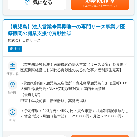
応募依頼する
物件などです。
気になる
り、選考を通じて上下する可能性があります。月給(月額)は固定手
す。
（エージェントサービス）
当を含めた表記です。
【業務内容】
【研修体制】
病院やクリニック、介護施設などを対象に、医療機器をはじめと
配属店で座学によりリースや医療業界の基礎知識を、OJTで外
するリース提案営業をご担当いただきます。
訪・事務処理を習得いただきます。
【鹿児島】法人営業◆業界唯一の専門リース事業／医
■既存・ルート営業（5～6割）：
療機関の開業支援で貢献性◎
既存顧客へのリース商品の提案や追加取引を獲得し、継続的にサ
【おすすめポイント】
ポートいただきます。
株式会社日医リース
■やりがい・貢献性◎
医療機関にとって、施設運営に関わる機器や物品などは金額が大
正社員
■新規営業（4～5割）：
きく経営にも大きな影響を与えます。当社のリース提案を通じ
《新規開業支援》
て、事業計画や病院経営の改善にも繋がるため、貢献性が高いで
開業を予定している医師に対し、医療機器メーカーやコンサルタ
す。
【業界未経験歓迎！医療機関の法人営業（リース提案）を募集／
ントと協力して、開業の支援をします。集患シュミレーションで
■充実した福利厚生◎
医療機関経営にも関わる貢献性のあるお仕事／福利厚生充実】
ある診療圏の分析、収益予測のノウハウがあり、付加価値の高い
仕事内容
社宅制度や各種手当、持株会、毎年3万円分ポイント付与（旅行等
提案型の営業を目指します。
に利用可）など、嬉しい福利厚生制度がございます。
【はじめに】
＜勤務地詳細＞鹿児島支店住所：鹿児島県鹿児島市加冶屋町18-8
今回は部署の増員を目的に、法人営業担当を募集します。医療機
大樹生命鹿児島ビル3F受動喫煙対策：屋内全面禁煙
《既設新規先》
関や開業をお考えの医師などに対して、リース商品の提案をメイ
勤務地
すでに開業している医療機関等との取引を開拓します。リースや
【最寄り駅】
ンでお任せします。
分割払いでの取引を提案し、医療機器の円滑な導入や、省エネ設
甲東中学校前駅、新屋敷駅、高見馬場駅
備の導入など施設運営の効率化をサポートする等、幅広い提案に
【業務内容】
＜予定年収＞400万円～460万円＜賃金形態＞月給制特記事項なし
より取引の獲得を目指します。
病院やクリニック、介護施設などを対象に、医療機器をはじめと
＜賃金内訳＞月額（基本給）：250,000円＜月給＞250,000円＜昇
するリース提案営業をご担当いただきます。
給与
給有無＞有＜残業手当＞有＜給与補足＞※スキル・経験に応じて検
【当社の強み】
■既存・ルート営業（5～6割）：
討いたします。■借り上げ社宅制度有り（条件に合致された方は一
当社は医療機器だけではなく、不動産リースや銀行・金融リー
既存顧客へのリース商品の提案や追加取引を獲得し、継続的にサ
部の家賃負担で借り上げ社宅を利用）※会社負担金額は上記年収に
ス、事業コンサルティングなど、クリニックの開業支援や経営に
ポートいただきます。