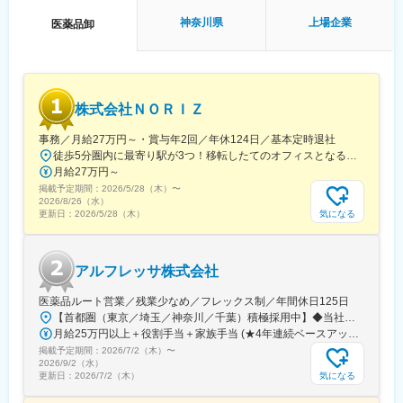
・住所：東京都世田谷区玉川3丁目17-1 玉川高島屋ショッピング
・「治療から予防へ」「外来から訪問へ」という業界変革の追い
神奈川県
上場企業
医薬品卸
センター西館1F
風を受け、主力製品『AI・音声Hiクラテス』の全国展開を加速し
・営業：月～土／10:00－20:00 日・祝／休
ています。
◆ファーマライズ薬局・東中野店
・住所：東京都中野区東中野一丁目55番４号 OS melia 2階 2n号
変更の範囲：会社の定める業務
株式会社ＮＯＲＩＺ
室
・営業：月・火・水・金／9:30－12:30、14:00－18:30 土／
事務／月給27万円～・賞与年2回／年休124日／基本定時退社
9:00－12:30、14:00－17:00 日／10:00－15:00木・祝日／休
徒歩5分圏内に最寄り駅が3つ！移転したてのオフィスとなるため、新しくキレイなオフィスで働けます！★転勤なし東京都中央区銀座6-13-16 ヒューリック銀座ウォールビル3階新富町から徒歩3分※受動喫煙対策：屋内禁煙
月給27万円～
◆ファーマライズ薬局・文京店
掲載予定期間：
・住所：文京区湯島3丁目3-8
2026/5/28（木）
〜
2026/8/26（水）
・営業：月～金／9:00－18:00 土／9:00－13:00 日・祝／休
気になる
更新日：
2026/5/28（木）
◆ファーマライズ薬局・日本橋店
・住所：中央区日本橋2丁目8-1 東京日本橋タワーアネックス地
アルフレッサ株式会社
下2階
・営業：月～金／9:00－21:00 土・日・祝／9:00－18:00
医薬品ルート営業／残業少なめ／フレックス制／年間休日125日
【首都圏（東京／埼玉／神奈川／千葉）積極採用中】◆当社が展開する【北海道／関東／首都圏／中部／近畿／九州】の各事業所へご希望を考慮した上で配属となります。【北海道】北海道【関東】栃木／群馬／茨城／長野／山梨／新潟【首都圏】東京／埼玉／神奈川／千葉★積極採用エリア【中部】静岡／愛知／三重／岐阜【近畿】滋賀／兵庫／大阪／京都／奈良／和歌山【九州】福岡／長崎／熊本／大分／宮崎／鹿児島各事業所の詳細については、弊社HPよりご確認ください※「企業情報」→「拠点」よりご確認いただけます。屋内禁煙(※喫煙室あり※禁煙タイムあり※喫煙室での就労はありません)
◆ファーマライズ薬局・新山下店
月給25万円以上＋役割手当＋家族手当 (★4年連続ベースアップ実施！)※時間外手当別途支給※年齢、経験、能力を考慮の上、優遇します
・住所：神奈川県横浜市中区新山下3丁目13-22
掲載予定期間：
・営業：月～金／9:00－18:00 土・日・祝／休
2026/7/2（木）
〜
2026/9/2（水）
気になる
更新日：
2026/7/2（木）
※始業・終業・休憩時間は店舗営業時間・勤務シフトによる
※日曜営業店舗の場合、日曜勤務は月1回程度です。希望休に応じ