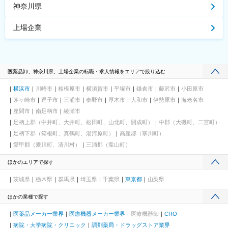
神奈川県
上場企業
医薬品卸、神奈川県、上場企業の転職・求人情報をエリアで絞り込む
横浜市
川崎市
相模原市
横須賀市
平塚市
鎌倉市
藤沢市
小田原市
茅ヶ崎市
逗子市
三浦市
秦野市
厚木市
大和市
伊勢原市
海老名市
座間市
南足柄市
綾瀬市
足柄上郡（中井町、大井町、松田町、山北町、開成町）
中郡（大磯町、二宮町）
足柄下郡（箱根町、真鶴町、湯河原町）
高座郡（寒川町）
愛甲郡（愛川町、清川村）
三浦郡（葉山町）
ほかのエリアで探す
茨城県
栃木県
群馬県
埼玉県
千葉県
東京都
山梨県
ほかの業種で探す
医薬品メーカー業界
医療機器メーカー業界
医療機器卸
CRO
病院・大学病院・クリニック
調剤薬局・ドラッグストア業界