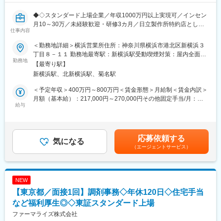
◆◇スタンダード上場企業／年収1000万円以上実現可／インセン
月10～30万／未経験歓迎・研修3カ月／日立製作所特約店として
仕事内容
全国拠点を展開◎顧客伴走型営業で歯科DXを推進／同年代より圧
倒的に稼ぎたい方へ◆◇
＜勤務地詳細＞横浜営業所住所：神奈川県横浜市港北区新横浜３
丁目８－１１ 勤務地最寄駅：新横浜駅受動喫煙対策：屋内全面禁
■業務内容
勤務地
煙変更の範囲：会社の定める事業所
【最寄り駅】
医療×AIソリューション営業
新横浜駅、北新横浜駅、菊名駅
・顧客の業務効率を高めるシステム提案（BtoB営業）
・システムの操作説明、サポート、新規システムの導入提案
＜予定年収＞400万円～800万円＜賃金形態＞月給制＜賃金内訳＞
・顧客からの依頼・要望等のヒアリング
月額（基本給）：217,000円～270,000円その他固定手当/月：
給与
14,000円固定残業手当/月：49,000円～60,000円（固定残業時間
担当顧客数は約20～30社程度となります。歯科医院に対して、歯
30時間0分/月）超過した時間外労働の残業手当は追加支給＜月給
科システムのコンサルタントとして、医院の課題を聞きながら提
＞280,000円～344,000円（一律手当を含む）＜昇給有無＞有＜残
案営業を行います。
業手当＞有＜給与補足＞※上記年収条件はあくまで目安であり、ス
応募依頼する
会社の方針として「サポートなくして販売なし」を掲げており、
気になる
キルによってはこれ以上に上がる可能性があります。■昇給：1ヶ
（エージェントサービス）
営業がアフターフォローまで深く関与します。
月あたり5,000円／月（過去実績）■賞与：年3回、60万円～450万
※業務は、新規営業7割：既存3割の割合です。新規営業が中心の
円（過去実績）賃金はあくまでも目安の金額であり、選考を通じ
ため成果を出しやすく、インセンティブ獲得のチャンスが豊富で
て上下する可能性があります。月給(月額)は固定手当を含めた表記
す。
です。
NEW
【東京都／面接1回】調剤事務◇年休120日◇住宅手当
■メイン商材
・AI・音声入力対応の歯科電子カルテ統合システム
など福利厚生◎◇東証スタンダード上場
（電子カルテ、レセプト、画像管理、患者説明などを統合管理）
ファーマライズ株式会社
・AI・音声対応の歯周病検査システム