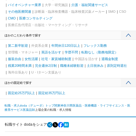
バイオベンチャー業界
大学・研究施設
介護・福祉関連サービス
その他医療関連
診断薬・臨床検査機器・臨床検査試薬メーカー
SMO
CSO
CMO
医療コンサルティング
医療広告代理店・出版社・マーケティング・リサーチ
ほかのこだわり条件で探す
第二新卒歓迎
外資系企業
年間休日120日以上
フレックス勤務
管理職・マネジャー
英語を活かす
学歴不問
転勤なし（勤務地限定）
服装自由
女性活躍
社宅・家賃補助制度
中国語を活かす
退職金制度
残業20時間未満
完全週休2日制
職種未経験歓迎
土日祝休み
原則定時退社
海外出張あり
U・Iターン支援あり
ほかの固定給で探す
固定給25万円以上
固定給35万円以上
転職・求人doda（デューダ）トップ
関東
神奈川県
医薬品・医療機器・ライフサイエンス・医
療系サービス
医薬品卸
上場企業の転職・求人情報
転職サイト dodaをシェア