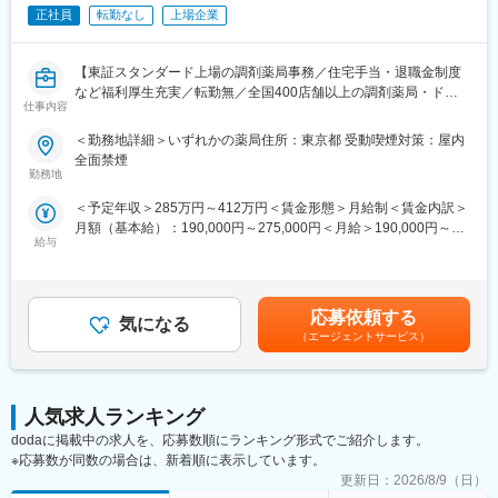
正社員
転勤なし
上場企業
・その他オプション製品
■入社後の流れ：
【東証スタンダード上場の調剤薬局事務／住宅手当・退職金制度
入社後3ヶ月程度は同社の宿泊研修施設「セミナーハウス」にて研
など福利厚生充実／転勤無／全国400店舗以上の調剤薬局・ドラ
修を行います。商品知識、歯科知識、IT知識、顧客対応を学んで
仕事内容
ッグストアを展開・運営】
いただきます。
3ヶ月の研修後も先輩社員がしっかりとサポートいたしますので安
＜勤務地詳細＞いずれかの薬局住所：東京都 受動喫煙対策：屋内
【業務概要】
心です。
全面禁煙
当社の調剤薬局のメディカルケアスタッフとして、調剤事務・受
勤務地
付をお任せいたします！
■インセンティブ：
＜予定年収＞285万円～412万円＜賃金形態＞月給制＜賃金内訳＞
社歴・年齢・学歴・性別、一切関係ありません。
月額（基本給）：190,000円～275,000円＜月給＞190,000円～
【業務詳細】
実力と成果で評価する独自の評価制度を導入しています。
給与
275,000円＜昇給有無＞有＜残業手当＞有＜給与補足＞※現年収を
・調剤薬局に関わる受付
内容としては、ランクに応じて月10万円～30万円＋年間100万円
考慮し、当社規定により提示します※別途、役職手当 例：店長手
・レセプト業務
～300万円の追加報酬を設定しています。
当 25,000円/月■賞与：2回/年■昇給：1回/年《モデル年収/入社2
・PC入力
医療DX推進を背景に需要が高く、一件あたりの契約単価も高いた
年目》・残業15時間/月の場合 311～450万円・残業15時間/月＋
・事務作業
応募依頼する
め成果が収入へ直結します。
気になる
店長手当25,000円/月の場合 352～491万円賃金はあくまでも目
・調剤補助（薬剤師指導のもと）
参考例.
（エージェントサービス）
安の金額であり、選考を通じて上下する可能性があります。月給
・薬剤師と一緒に施設への配薬 など
・中途入社1年目20代／年収580万円（未経験者）
(月額)は固定手当を含めた表記です。
・中途入社2年目20代／年収760万円（未経験者）
＜配属店舗＞下記店舗のいずれか
・中途入社5年目30代／年収1,100万円
◆キタマチ薬局
人気求人ランキング
・中途入社8年目30代／年収1,500万円
・住所：東京都練馬区北町1丁目30-3
dodaに掲載中の求人を、応募数順にランキング形式でご紹介します。
・営業：月～金／9:00－18:30 土／9:00－15:00 日・祝／休
■会社概要
※応募数が同数の場合は、新着順に表示しています。
・電子カルテ、AI音声認識、訪問歯科支援まで、歯科DXを総合的
更新日：
2026/8/9（日）
◆佐々浪薬局
に支援。