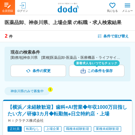
会員登録
ログイン
気になる
メニュー
医薬品卸、神奈川県、上場企業
の転職・求人検索結果
2
条件で並び替え
件
現在の検索条件
[勤務地]神奈川県 [業種]医薬品卸-医薬品・医療機器・ライフサイエンス・医療系サービス [詳細条件](会社・職場の環境)上場企業
新着求人をいつでもチェック
条件の変更
この条件を保存
神奈川県
のみで募集中
【横浜／未経験歓迎】歯科×AI営業◆年収1000万目指し
たい方／研修3カ月◆転勤無※日立特約店・上場
Ｈｉクラテス株式会社
正社員
転勤なし
上場企業
職種未経験歓迎
業種未経験歓迎