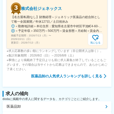
て、柔軟にシフト作成します。
株式会社ジェネックス
【キャリアステップ】
【名古屋/転勤なし】財務経理～ジェネリック医薬品の総合卸とし
当社は成長途上のため、意欲的に頑張る方にはチャンスが多い会
て唯一全国展開／年休127日／土日祝休み
社です。そのため、早期昇給・昇格が可能です。スタッフ→店長
＜勤務地詳細＞本社住所：愛知県名古屋市中村区平池町4-60-12 グローバルゲート27F受動喫煙対策：敷地内喫煙可能場所あり変更の範囲：無
→エリア長と、キャリアアップを目指せます。
＜予定年収＞350万円～500万円＜賃金形態＞月給制＜賃金内訳＞月額（基本給）：250,000円～357,000円＜月給＞250,000円～357,000円＜昇給有無＞有＜残業手当＞有＜給与補足＞昇給：年１回（３月）賞与：年２回（6月、12月）※経験、スキルに応じて相談のうえ決定いたします※残業手当は別途支給30歳年収：350万円／月給25万円+賞与35歳年収：400万円／月給28.5万円+賞与賃金はあくまでも目安の金額であり、選考を通じて上下する可能性があります。月給(月額)は固定手当を含めた表記です。
掲載予定期間：
2026/7/13（月）
〜
2026/10/11（日）
気になる
更新日：
2026/7/13（月）
※求人応募数の多い順にランキングしています（非公開求人は除く）。
※集計対象期間：2026/8/2（日）～2026/8/8（土）
※事情により掲載終了予定日よりも前に求人募集が終了していることもご
ざいます。その場合は当サイトから応募はできませんので、あらかじめご
了承ください。
医薬品卸
の人気求人ランキングを詳しく見る
求人の傾向
dodaに掲載中の求人に関するデータを、カテゴリごとにご紹介します。
医薬品卸