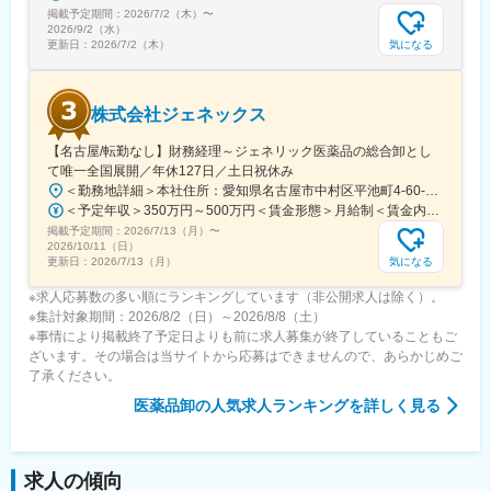
掲載予定期間：
2026/7/2（木）
〜
2026/9/2（水）
気になる
更新日：
2026/7/2（木）
株式会社ジェネックス
【名古屋/転勤なし】財務経理～ジェネリック医薬品の総合卸とし
て唯一全国展開／年休127日／土日祝休み
＜勤務地詳細＞本社住所：愛知県名古屋市中村区平池町4-60-12 グローバルゲート27F受動喫煙対策：敷地内喫煙可能場所あり変更の範囲：無
＜予定年収＞350万円～500万円＜賃金形態＞月給制＜賃金内訳＞月額（基本給）：250,000円～357,000円＜月給＞250,000円～357,000円＜昇給有無＞有＜残業手当＞有＜給与補足＞昇給：年１回（３月）賞与：年２回（6月、12月）※経験、スキルに応じて相談のうえ決定いたします※残業手当は別途支給30歳年収：350万円／月給25万円+賞与35歳年収：400万円／月給28.5万円+賞与賃金はあくまでも目安の金額であり、選考を通じて上下する可能性があります。月給(月額)は固定手当を含めた表記です。
掲載予定期間：
2026/7/13（月）
〜
2026/10/11（日）
気になる
更新日：
2026/7/13（月）
※求人応募数の多い順にランキングしています（非公開求人は除く）。
※集計対象期間：2026/8/2（日）～2026/8/8（土）
※事情により掲載終了予定日よりも前に求人募集が終了していることもご
ざいます。その場合は当サイトから応募はできませんので、あらかじめご
了承ください。
医薬品卸
の人気求人ランキングを詳しく見る
求人の傾向