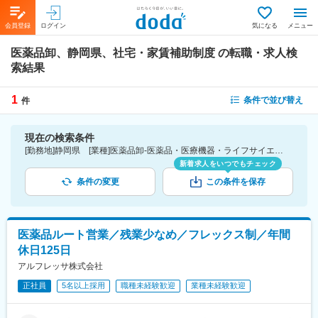
会員登録
ログイン
気になる
メニュー
医薬品卸、静岡県、社宅・家賃補助制度
の転職・求人検
索結果
1
条件で並び替え
件
現在の検索条件
[勤務地]静岡県 [業種]医薬品卸-医薬品・医療機器・ライフサイエンス・医療系サービス [詳細条件](待遇・福利厚生)社宅・家賃補助制度
新着求人をいつでもチェック
条件の変更
この条件を保存
医薬品ルート営業／残業少なめ／フレックス制／年間
休日125日
アルフレッサ株式会社
正社員
5名以上採用
職種未経験歓迎
業種未経験歓迎