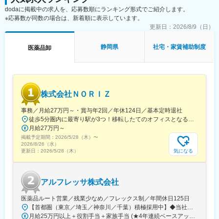
門真市駅、交野市駅、鳳駅、青木駅、総合運動公園駅、武庫之荘
dodaに掲載中の求人を、応募数順にランキング形式でご紹介します。
駅、岡場駅、石生駅、西新町駅、加古川駅、英賀保駅、江原駅、
※応募数が同数の場合は、新着順に表示しています。
帯解駅、耳成駅、日前宮駅、紀伊新庄駅、新宮駅、尾鷲駅、高茶
屋駅、中川原駅、四十九駅、手力駅、東大垣駅、小泉駅、高山
更新日：
2026/8/9（日）
駅、琴似駅(札幌市営)、淡路町駅、新桜台駅、新越谷駅、東宮原
駅、幸浦駅、緑町駅、堀ノ内駅、蘇我駅、清水駅(愛知県)、烏森
静岡県
社宅・家賃補助制度
医薬品卸
駅、萩原駅(福岡県)、動植物園入口駅、中洲通駅、八尾駅、津久野
駅、新御茶ノ水駅、江古田駅、名城公園駅、近鉄八田駅、神田駅
(鹿児島県)
株式会社ＮＯＲＩＺ
事務／月給27万円～・賞与年2回／年休124日／基本定時退社
徒歩5分圏内に最寄り駅が3つ！移転したてのオフィスとなるため、新しくキレイなオフィスで働けます！★転勤なし東京都中央区銀座6-13-16 ヒューリック銀座ウォールビル3階新富町から徒歩3分※受動喫煙対策：屋内禁煙
月給27万円～
掲載予定期間：
2026/5/28（木）
〜
2026/8/26（水）
気になる
更新日：
2026/5/28（木）
アルフレッサ株式会社
医薬品ルート営業／残業少なめ／フレックス制／年間休日125日
【首都圏（東京／埼玉／神奈川／千葉）積極採用中】◆当社が展開する【北海道／関東／首都圏／中部／近畿／九州】の各事業所へご希望を考慮した上で配属となります。【北海道】北海道【関東】栃木／群馬／茨城／長野／山梨／新潟【首都圏】東京／埼玉／神奈川／千葉★積極採用エリア【中部】静岡／愛知／三重／岐阜【近畿】滋賀／兵庫／大阪／京都／奈良／和歌山【九州】福岡／長崎／熊本／大分／宮崎／鹿児島各事業所の詳細については、弊社HPよりご確認ください※「企業情報」→「拠点」よりご確認いただけます。屋内禁煙(※喫煙室あり※禁煙タイムあり※喫煙室での就労はありません)
月給25万円以上＋役割手当＋家族手当 (★4年連続ベースアップ実施！)※時間外手当別途支給※年齢、経験、能力を考慮の上、優遇します