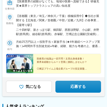
【医療業界の経験がなくても、地域や医療へ貢献できる】研修充
実★業界トップクラスシェアの高い知名度
仕事内容
【首都圏（東京／埼玉／神奈川／千葉）積極採用中】◆当社が展
開する【北海道／関東／首都圏／中部／近畿／九州】の各事業所
勤務地
へご希望を考慮した上で配属となります。【北海道】北海道【関
【最寄り駅】
東】栃木／群馬／茨城／長野／山梨／新潟【首都圏】東京／埼玉
二十四軒駅、新さっぽろ駅、鶴田駅、西那須野駅、小山駅、井野
／神奈川／千葉★積極採用エリア【中部】静岡／愛知／三重／岐
駅(群馬県)、細谷駅(群馬県)、赤塚駅、万博記念公園駅(茨城県)、
阜【近畿】滋賀／兵庫／大阪／京都／奈良／和歌山【九州】福岡
大甕駅、新治駅、川中島駅、渚駅(長野県)、伊那八幡駅、小井川
／長崎／熊本／大分／宮崎／鹿児島各事業所の詳細については、
月給25万円以上＋役割手当＋家族手当 (★4年連続ベースアップ実
駅、寺尾駅、宮内駅(新潟県)、直江津駅、小川町駅(東京都)、江戸
弊社HPよりご確認ください※「企業情報」→「拠点」よりご確認
施！)※時間外手当別途支給※年齢、経験、能力を考慮の上、優遇し
川橋駅、竹ノ塚駅、小村井駅、井荻駅、志村三丁目駅、学芸大学
給与
いただけます。屋内禁煙(※喫煙室あり※禁煙タイムあり※喫煙室で
ます
駅、千歳船橋駅、北野駅(東京都)、小作駅、鶴川駅、北府中駅、桜
の就労はありません)
台駅(東京都)、北戸田駅、南越谷駅、久喜駅、加茂宮駅、新座駅、
医療系の知識は一切不問！文系出身者多数！
航空公園駅、南古谷駅、ソシオ流通センター駅、三ツ沢上町駅、
業界未経験からルート営業に挑戦しませんか？
並木中央駅、踊場駅、江田駅(神奈川県)、元住吉駅、原当麻駅、社
家駅、藤沢本町駅、井細田駅、県立大学駅、平塚駅、千葉寺駅、
◎東証プライム上場企業グループの安定基盤
◎社会人経験で培った対人スキルを活かせる
佐倉駅、旭駅(千葉県)、木更津駅、館山駅、茂原駅、東船橋駅、小
◎家族手当や退職金制度など福利厚生充実
金城趾駅、春日町駅、大岡駅(静岡県)、竪堀駅、南伊東駅、助信
◎結婚等特別休暇やリフレッシュ休暇あり
駅、掛川市役所前駅、焼津駅、黒川駅(愛知県)、小本駅(愛知県)、
奥町駅、赤池駅(愛知県)、西岡崎駅、牛久保駅、住吉町駅、竹下
気になる
応募する
駅、守恒駅、陣原駅、浦田駅(福岡県)、荒木駅、現川駅、大村車両
基地駅、健軍校前駅、牧駅(大分県)、宮崎神宮駅、市立病院前駅
(鹿児島県)、栗東駅、田村駅、竹田駅(京都府)、荒河かしの木台
駅、西舞鶴駅、天神橋筋六丁目駅、玉出駅、久宝寺駅、茨木駅、
人気求人ランキング