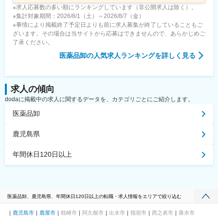
※求人応募数の多い順にランキングしています（非公開求人は除く）。
※集計対象期間：2026/8/1（土）～2026/8/7（金）
※事情により掲載終了予定日よりも前に求人募集が終了していることもご
ざいます。その場合は当サイトから応募はできませんので、あらかじめご
了承ください。
医薬品卸
の人気求人ランキングを詳しく見る
求人の傾向
dodaに掲載中の求人に関するデータを、カテゴリごとにご紹介します。
医薬品卸
鹿児島県
年間休日120日以上
医薬品卸、鹿児島県、年間休日120日以上の転職・求人情報をエリアで絞り込む
鹿児島市
鹿屋市
枕崎市
阿久根市
出水市
指宿市
西之表市
垂水市