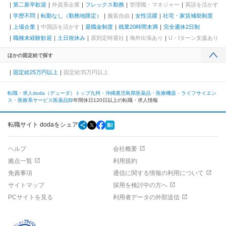
第二新卒歓迎
外資系企業
フレックス勤務
管理職・マネジャー
英語を活かす
学歴不問
転勤なし（勤務地限定）
服装自由
女性活躍
社宅・家賃補助制度
上場企業
中国語を活かす
退職金制度
残業20時間未満
完全週休2日制
職種未経験歓迎
土日祝休み
原則定時退社
海外出張あり
U・Iターン支援あり
ほかの固定給で探す
固定給25万円以上
固定給35万円以上
転職・求人doda（デューダ）トップ
九州・沖縄
鹿児島県
医薬品・医療機器・ライフサイエン
ス・医療系サービス
医薬品卸
年間休日120日以上の転職・求人情報
転職サイト dodaをシェア
ヘルプ
会社概要
拠点一覧
利用規約
免責事項
通信に関する情報の利用について
サイトマップ
採用を検討中の方へ
PCサイトを見る
利用者データの外部送信