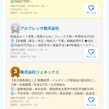
月給27万円～
掲載予定期間：
2026/5/28（木）
〜
2026/8/26（水）
気になる
更新日：
2026/5/28（木）
アルフレッサ株式会社
医薬品ルート営業／残業少なめ／フレックス制／年間休日125日
【首都圏（東京／埼玉／神奈川／千葉）積極採用中】◆当社が展開する【北海道／関東／首都圏／中部／近畿／九州】の各事業所へご希望を考慮した上で配属となります。【北海道】北海道【関東】栃木／群馬／茨城／長野／山梨／新潟【首都圏】東京／埼玉／神奈川／千葉★積極採用エリア【中部】静岡／愛知／三重／岐阜【近畿】滋賀／兵庫／大阪／京都／奈良／和歌山【九州】福岡／長崎／熊本／大分／宮崎／鹿児島各事業所の詳細については、弊社HPよりご確認ください※「企業情報」→「拠点」よりご確認いただけます。屋内禁煙(※喫煙室あり※禁煙タイムあり※喫煙室での就労はありません)
月給25万円以上＋役割手当＋家族手当 (★4年連続ベースアップ実施！)※時間外手当別途支給※年齢、経験、能力を考慮の上、優遇します
掲載予定期間：
2026/7/2（木）
〜
2026/9/2（水）
気になる
更新日：
2026/7/2（木）
株式会社ジェネックス
【名古屋/転勤なし】財務経理～ジェネリック医薬品の総合卸とし
て唯一全国展開／年休127日／土日祝休み
＜勤務地詳細＞本社住所：愛知県名古屋市中村区平池町4-60-12 グローバルゲート27F受動喫煙対策：敷地内喫煙可能場所あり変更の範囲：無
＜予定年収＞350万円～500万円＜賃金形態＞月給制＜賃金内訳＞月額（基本給）：250,000円～357,000円＜月給＞250,000円～357,000円＜昇給有無＞有＜残業手当＞有＜給与補足＞昇給：年１回（３月）賞与：年２回（6月、12月）※経験、スキルに応じて相談のうえ決定いたします※残業手当は別途支給30歳年収：350万円／月給25万円+賞与35歳年収：400万円／月給28.5万円+賞与賃金はあくまでも目安の金額であり、選考を通じて上下する可能性があります。月給(月額)は固定手当を含めた表記です。
掲載予定期間：
2026/7/13（月）
〜
2026/10/11（日）
気になる
更新日：
2026/7/13（月）