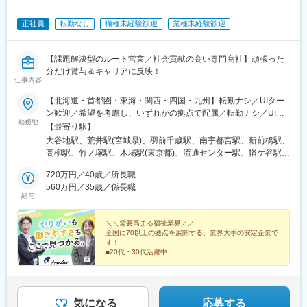
す
●帰社後／伝票整理、資料作成、商品勉強会出席など
正社員
転勤なし
職種未経験歓迎
業種未経験歓迎
●退社（基本は19時前には退社できます）
■営業目標について
担当顧客の対前年の売上などを考慮しながら目標を設定。売上実
【課題解決型のルート営業／社会貢献の高い専門商社】頑張った
績ほか、行動評価として目標に対して起こした行動内容など、職
分だけ賞与＆キャリアに反映！
務等級に応じた評価をしていきます。無理な目標や数字に対する
仕事内容
過度なプレッシャーはありません。お客様との関係性構築が出
来、信頼関係を築くことが出来ればおのずと実績もついてくる環
【北海道・首都圏・東海・関西・四国・九州】転勤ナシ／UIター
境です。
ン歓迎／希望を考慮し、いずれかの拠点で配属／転勤ナシ／UIタ
勤務地
ーン歓迎！【北海道】札幌東営業所【宮城県】仙台東営業所【山
【最寄り駅】
■研修について
形県】山形営業所【栃木県】宇都宮営業所【群馬県】群馬営業所
大谷地駅、荒井駅(宮城県)、羽前千歳駅、南宇都宮駅、新前橋駅、
メーカー勉強会等で商品知識を習得していただきます。また、薬
【千葉県】柏営業所【東京都】足立営業所江東営業所大田営業所
高柳駅、竹ノ塚駅、木場駅(東京都)、流通センター駅、幡ケ谷駅、
事室など他部門の研修に参加し、法改正の対応など医薬品・動物
渋谷営業所世田谷営業所板橋営業所練馬営業所西東京営業所府中
千歳烏山駅、中板橋駅、練馬高野台駅、西武柳沢駅、分倍河原
医薬品卸の社員として必要な知識も習得していただきます。
営業所立川営業所八王子営業所【神奈川県】川崎東営業所川崎営
720万円／40歳／所長職
駅、泉体育館駅、北八王子駅、川崎大師駅、中野島駅、東山田
業所横浜北営業所横浜営業所横浜南営業所大和営業所相模原営業
560万円／35歳／係長職
駅、阪東橋駅、港南台駅、鶴間駅、相模原駅、東海大学前駅、尼
給与
■働き方について
所平塚営業所【愛知県】名古屋営業所名古屋南営業所【大阪府】
ケ坂駅、呼続駅、吹田駅(阪急線)、加美駅、新大宮駅、アイランド
グループ全体で生産性向上、残業時間の抑制の取り組みを実施し
吹田営業所大阪東営業所【奈良県】奈良営業所【兵庫県】神戸営
センター駅、勝瑞駅、西小倉駅、賀来駅、大森海岸駅、笹塚駅、
ており、残業は20時間程度、19:00には退社できるように各支店
業所【徳島県】徳島営業所【福岡県】北九州営業所【大分県】大
＼＼需要高まる福祉業界／／
大山駅(東京都)、府中本町駅、立飛駅、鈴木町駅、吉野町駅、南林
全国に70以上の拠点を展開する、業界大手の安定企業で
で取り組んでいます。
分営業所
間駅、志賀本通駅、妙音通駅、吹田駅(東海道本線)、新加美駅、奈
す！
良駅、アイランド北口駅、東門前駅、黄金町駅、清水駅(愛知県)、
■20代・30代活躍中
■キャリアパス
■毎日ノー残業デー／毎日18時半完全退社
桜駅(愛知県)、マリンパーク駅
メンバー→リーダー→支店長→部長とキャリアアップをしていき
■完全週休2日制（土日祝休み）
■手当が充実（営業手当・住宅手当など）
ます。当社の中核を担っていただくことを期待しています。
気になる
応募する