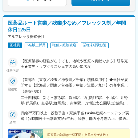
変更の範囲：会社の定める業務
医薬品ルート営業／残業少なめ／フレックス制／年間
休日125日
アルフレッサ株式会社
正社員
5名以上採用
職種未経験歓迎
業種未経験歓迎
【医療業界の経験がなくても、地域や医療へ貢献できる】研修充
実★業界トップクラスシェアの高い知名度
仕事内容
【首都圏（東京／埼玉／神奈川／千葉）積極採用中】◆当社が展
開する【北海道／関東／首都圏／中部／近畿／九州】の各事業所
勤務地
へご希望を考慮した上で配属となります。【北海道】北海道【関
【最寄り駅】
東】栃木／群馬／茨城／長野／山梨／新潟【首都圏】東京／埼玉
二十四軒駅、新さっぽろ駅、鶴田駅、西那須野駅、小山駅、井野
／神奈川／千葉★積極採用エリア【中部】静岡／愛知／三重／岐
駅(群馬県)、細谷駅(群馬県)、赤塚駅、万博記念公園駅(茨城県)、
阜【近畿】滋賀／兵庫／大阪／京都／奈良／和歌山【九州】福岡
大甕駅、新治駅、川中島駅、渚駅(長野県)、伊那八幡駅、小井川
／長崎／熊本／大分／宮崎／鹿児島各事業所の詳細については、
月給25万円以上＋役割手当＋家族手当 (★4年連続ベースアップ実
駅、寺尾駅、宮内駅(新潟県)、直江津駅、小川町駅(東京都)、江戸
弊社HPよりご確認ください※「企業情報」→「拠点」よりご確認
施！)※時間外手当別途支給※年齢、経験、能力を考慮の上、優遇し
川橋駅、竹ノ塚駅、小村井駅、井荻駅、志村三丁目駅、学芸大学
給与
いただけます。屋内禁煙(※喫煙室あり※禁煙タイムあり※喫煙室で
ます
駅、千歳船橋駅、北野駅(東京都)、小作駅、鶴川駅、北府中駅、桜
の就労はありません)
台駅(東京都)、北戸田駅、南越谷駅、久喜駅、加茂宮駅、新座駅、
医療系の知識は一切不問！文系出身者多数！
航空公園駅、南古谷駅、ソシオ流通センター駅、三ツ沢上町駅、