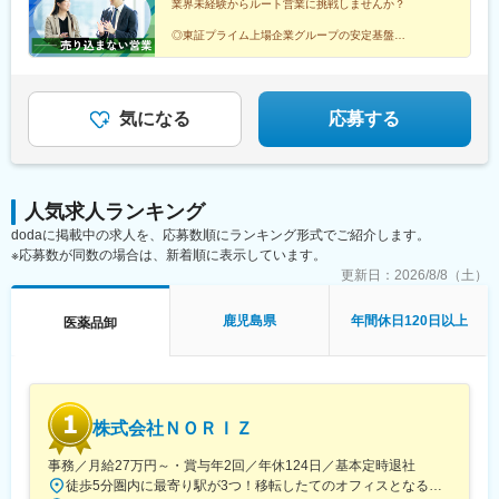
業界未経験からルート営業に挑戦しませんか？
並木中央駅、踊場駅、江田駅(神奈川県)、元住吉駅、原当麻駅、社
家駅、藤沢本町駅、井細田駅、県立大学駅、平塚駅、千葉寺駅、
◎東証プライム上場企業グループの安定基盤
◎社会人経験で培った対人スキルを活かせる
佐倉駅、旭駅(千葉県)、木更津駅、館山駅、茂原駅、東船橋駅、小
◎家族手当や退職金制度など福利厚生充実
金城趾駅、春日町駅、大岡駅(静岡県)、竪堀駅、南伊東駅、助信
◎結婚等特別休暇やリフレッシュ休暇あり
駅、掛川市役所前駅、焼津駅、黒川駅(愛知県)、小本駅(愛知県)、
奥町駅、赤池駅(愛知県)、西岡崎駅、牛久保駅、住吉町駅、竹下
気になる
応募する
駅、守恒駅、陣原駅、浦田駅(福岡県)、荒木駅、現川駅、大村車両
基地駅、健軍校前駅、牧駅(大分県)、宮崎神宮駅、市立病院前駅
(鹿児島県)、栗東駅、田村駅、竹田駅(京都府)、荒河かしの木台
駅、西舞鶴駅、天神橋筋六丁目駅、玉出駅、久宝寺駅、茨木駅、
人気求人ランキング
門真市駅、交野市駅、鳳駅、青木駅、総合運動公園駅、武庫之荘
dodaに掲載中の求人を、応募数順にランキング形式でご紹介します。
駅、岡場駅、石生駅、西新町駅、加古川駅、英賀保駅、江原駅、
※応募数が同数の場合は、新着順に表示しています。
帯解駅、耳成駅、日前宮駅、紀伊新庄駅、新宮駅、尾鷲駅、高茶
屋駅、中川原駅、四十九駅、手力駅、東大垣駅、小泉駅、高山
更新日：
2026/8/8（土）
駅、琴似駅(札幌市営)、淡路町駅、新桜台駅、新越谷駅、東宮原
駅、幸浦駅、緑町駅、堀ノ内駅、蘇我駅、清水駅(愛知県)、烏森
鹿児島県
年間休日120日以上
医薬品卸
駅、萩原駅(福岡県)、動植物園入口駅、中洲通駅、八尾駅、津久野
駅、新御茶ノ水駅、江古田駅、名城公園駅、近鉄八田駅、神田駅
(鹿児島県)
株式会社ＮＯＲＩＺ
事務／月給27万円～・賞与年2回／年休124日／基本定時退社
徒歩5分圏内に最寄り駅が3つ！移転したてのオフィスとなるため、新しくキレイなオフィスで働けます！★転勤なし東京都中央区銀座6-13-16 ヒューリック銀座ウォールビル3階新富町から徒歩3分※受動喫煙対策：屋内禁煙