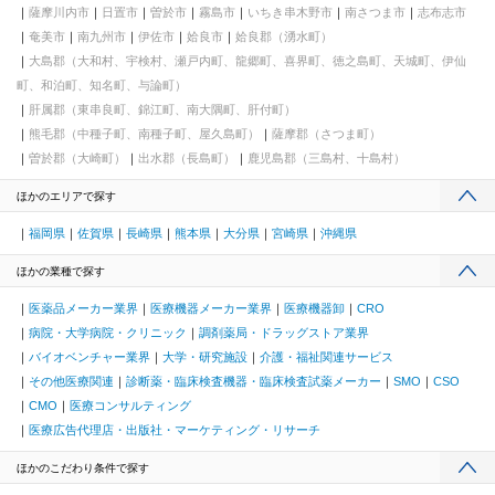
薩摩川内市
日置市
曽於市
霧島市
いちき串木野市
南さつま市
志布志市
奄美市
南九州市
伊佐市
姶良市
姶良郡（湧水町）
大島郡（大和村、宇検村、瀬戸内町、龍郷町、喜界町、徳之島町、天城町、伊仙
町、和泊町、知名町、与論町）
肝属郡（東串良町、錦江町、南大隅町、肝付町）
熊毛郡（中種子町、南種子町、屋久島町）
薩摩郡（さつま町）
曽於郡（大崎町）
出水郡（長島町）
鹿児島郡（三島村、十島村）
ほかのエリアで探す
福岡県
佐賀県
長崎県
熊本県
大分県
宮崎県
沖縄県
ほかの業種で探す
医薬品メーカー業界
医療機器メーカー業界
医療機器卸
CRO
病院・大学病院・クリニック
調剤薬局・ドラッグストア業界
バイオベンチャー業界
大学・研究施設
介護・福祉関連サービス
その他医療関連
診断薬・臨床検査機器・臨床検査試薬メーカー
SMO
CSO
CMO
医療コンサルティング
医療広告代理店・出版社・マーケティング・リサーチ
ほかのこだわり条件で探す