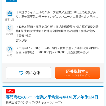
正社員
【東証プライム上場のグループ企業／全国に30以上の拠点があ
り、動物薬事業のリーディングカンパニー／土日祝休み／平均残
仕事内容
業20時間程度／既存顧客9割】
＜勤務地詳細＞鹿屋支店住所：鹿児島県鹿屋市 郷之原町15104番
■仕事内容
地1号 受動喫煙対策：敷地内全面禁煙変更の範囲：会社の定める
畜産農家や動物病院を対象とした動物用医薬品、飼料の提案営業
勤務地
事業所
【最寄り駅】
です。食の安全やペットの暮らしに貢献するやりがいのある仕事
宮ケ浜駅
です。■畜産農家や動物病院への定期訪問・情報提供 ■動物用医
薬品・ワクチン・飼料等の提案・販売 ■受発注・見積書作成など
＜予定年収＞350万円～450万円＜賃金形態＞月給制＜賃金内訳＞
の営業に付随する事務作業 ■他の業界・異業種からの入社事例も
月額（基本給）：200,000円～230,000円固定残業手当/月：
多数あり。ひとり立ちまで支店・営業推進部など全体でフォロー
給与
31,260円～35,940円（固定残業時間20時間0分/月）超過した時間
いたします。未経験でも食の安全や動物の健康に貢献していきた
外労働の残業手当は追加支給＜月給＞231,260円～265,940円（一
いという方、歓迎します。
律手当を含む）＜昇給有無＞有＜残業手当＞有＜給与補足＞固定
・取扱商品…動物用医薬品・機器、サプリメント、フードなどの
残業代制 超過分別途支給 固定残業代の時間：20時間/月 賞
応募依頼する
動物に関わる商品や畜産農家向けの飼料や消毒資材など
気になる
与実績 昨年度実績年２回（6月、12月支給 合計5.15ヶ月） ※初
（エージェントサービス）
■業務詳細
年度の賞与は社内規定により独自計算の上で支給となります。賃
担当する地域の顧客を定期的に訪問し、要望に合った商品の提案
金はあくまでも目安の金額であり、選考を通じて上下する可能性
や新商品の紹介を行います。研修による知識の習得や先輩同行な
があります。月給(月額)は固定手当を含めた表記です。
どをしていき、徐々に顧客を引継ぎをしていきます。
NEW
【1日の流れのイメージ】
専門商社のルート営業／平均賞与年141万／年休124日
●出社後／メール確認、訪問準備/メーカー担当者と打合せ
●営業開始／営業車を利用し、1日5～8件程度のお客様を訪問しま
株式会社フロンティア(ワタキューグループ)