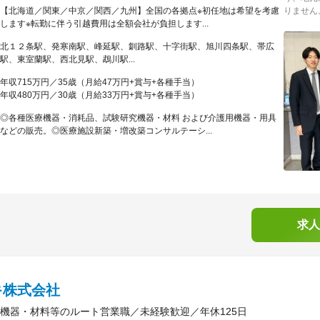
【北海道／関東／中京／関西／九州】全国の各拠点※初任地は希望を考慮
りません
します※転勤に伴う引越費用は全額会社が負担します...
北１２条駅、発寒南駅、峰延駅、釧路駅、十字街駅、旭川四条駅、帯広
駅、東室蘭駅、西北見駅、鵡川駅...
年収715万円／35歳（月給47万円+賞与+各種手当）
年収480万円／30歳（月給33万円+賞与+各種手当）
◎各種医療機器・消耗品、試験研究機器・材料 および介護用機器・用具
などの販売。◎医療施設新築・増改築コンサルテーシ...
求人
キ株式会社
機器・材料等のルート営業職／未経験歓迎／年休125日