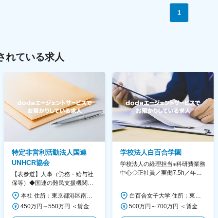
1
されている求人
特定非営利活動法人国連
学校法人白百合学園
UNHCR協会
学校法人の経理担当※科研費業務
中心◇正社員／実働7.5h／年休
【表参道】人事（労務・給与社
130日／1881年創立の伝統女子
保等）◆国連の難民支援機関の
大学
活動を支える日本公式支援窓口
本社 住所：東京都港区南青山6-10-11 ウェスレーセンター3F 勤務地最寄駅：地下鉄各線／表参道駅 受動喫煙対策：屋内全面禁煙 変更の範囲：会社の定める事業所（リモートワーク含む）
白百合女子大学 住所：東京都調布市緑ヶ丘1-25 勤務地最寄駅：京王線／仙川駅 受動喫煙対策：屋内全面禁煙 変更の範囲：会社の定める事業所
◆正職員登用前提
450万円～550万円 ＜賃金形態＞ 月給制 ＜賃金内訳＞ 月額（基本給）：340,000円～420,000円 ＜月給＞ 340,000円～420,000円 ＜昇給有無＞ 有 ＜残業手当＞ 有 ＜給与補足＞ ※能力・経験によって決定します。 ■賞与あり（業績評価に応じて支給） 賃金はあくまでも目安の金額であり、選考を通じて上下する可能性があります。 月給(月額)は固定手当を含めた表記です。
500万円～700万円 ＜賃金形態＞ 月給制 ＜賃金内訳＞ 月額（基本給）：280,000円～430,000円 ＜月給＞ 280,000円～430,000円 ＜昇給有無＞ 有 ＜残業手当＞ 有 ＜給与補足＞ ※年齢・過去の経験に基づき、本学規定に合わせ決定 【残業手当】有 /残業時間に応じて全額支給（※想定年収に含む） 【各種手当】扶養手当/住宅手当/通勤手当 等 【賞与】年2回（6月、12月） 【昇給】年1回（4月） 賃金はあくまでも目安の金額であり、選考を通じて上下する可能性があります。 月給(月額)は固定手当を含めた表記です。