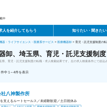
載中
求人を紹介してもらう
知りたい・聞きたい
ントサービス
転職ノウハウ
機器・ライフサイエンス・医療系サービス
医療機器卸
育児・託児支援制度の転
器卸、埼玉県、育児・託児支援制度
サービス
データで見る転職
玉県、育児・託児支援制度の転職・求人検索結果です。左の求人検索条件にて絞込
ーエージェントサービス
コラム・インタビュー
件中
1～4
件
を表示
転職Q&A
会社八神製作所
を支えるルートセールス／未経験歓迎／土日祝休み
転勤なし
5名以上採用
職種未経験歓迎
業種未経験歓迎