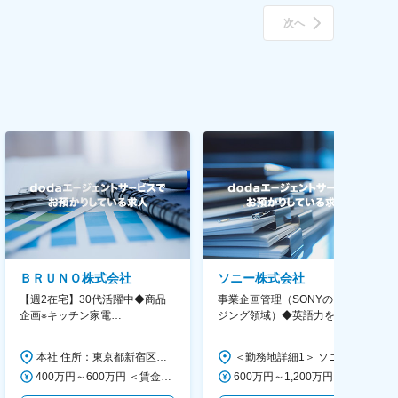
次へ
ＢＲＵＮＯ株式会社
ソニー株式会社
【週2在宅】30代活躍中◆商品
事業企画管理（SONYのイメー
企画※キッチン家電
ジング領域）◆英語力を活か
◆「BRUNO」新商品の企画／企
す/CFO管轄＃SECCFO0027
画～調達／働き方◎
本社 住所：東京都新宿区西新宿6丁目22-1 新宿スクエアタワー B1階 勤務地最寄駅：東京メトロ丸ノ内線／西新宿駅 受動喫煙対策：屋内全面禁煙 変更の範囲：会社の定める事業所（リモートワーク含む）
＜勤務地詳細1＞ ソニー株式会社 住所：神奈川県横浜市西区みなとみらい5-1-1 受動喫煙対策：屋内全面禁煙 ＜勤務地詳細2＞ ソニーシティ大崎 住所：東京都品川区大崎2-10-1 勤務地最寄駅：JR線／大崎駅 受動喫煙対策：屋内全面禁煙 変更の範囲：会社の定める事業所（リモートワーク含む）
400万円～600万円 ＜賃金形態＞ 月給制 経験・能力を考慮の上、優遇いたします。 ＜賃金内訳＞ 月額（基本給）：300,000円～450,000円 ＜月給＞ 300,000円～450,000円 ＜昇給有無＞ 有 ＜残業手当＞ 有 ＜給与補足＞ ・賞与実績：年2回 ・昇給：年1回 ※半年毎に評価を行い、評価が高ければ年齢に関係なく昇給・昇格していきます。創造性の高い人・新しいことにチャレンジした人が高い評価を得られます。 賃金はあくまでも目安の金額であり、選考を通じて上下する可能性があります。 月給(月額)は固定手当を含めた表記です。
600万円～1,200万円 ＜賃金形態＞ 月給制 ＜賃金内訳＞ 月額（基本給）：350,000円～500,000円 ＜月給＞ 350,000円～500,000円 ＜昇給有無＞ 有 ＜残業手当＞ 有 ＜給与補足＞ ※年収は経験や能力を考慮の上、当社規定により決定します。 賃金はあくまでも目安の金額であり、選考を通じて上下する可能性があります。 月給(月額)は固定手当を含めた表記です。