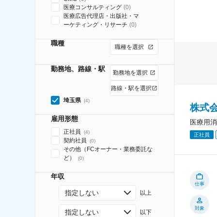
医療コンサルティング
(
0
)
医療広告代理店・出版社・マ
ーケティング・リサーチ
(
0
)
職種
職種を選択
勤務地、路線・駅
勤務地を選択
路線・駅を選択
埼玉県
(
4
)
株式
雇用形態
医療用消
正社員
(
4
)
正社員
契約社員
(
0
)
その他（FCオーナー・業務委託な
ど）
(
0
)
年収
仕事
指定しない
以上
対象
指定しない
以下