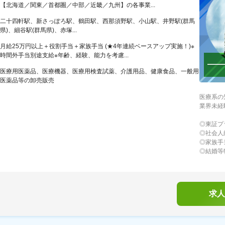
【北海道／関東／首都圏／中部／近畿／九州】の各事業...
二十四軒駅、新さっぽろ駅、鶴田駅、西那須野駅、小山駅、井野駅(群馬
県)、細谷駅(群馬県)、赤塚...
月給25万円以上＋役割手当＋家族手当 (★4年連続ベースアップ実施！)※
時間外手当別途支給※年齢、経験、能力を考慮...
医療用医薬品、医療機器、医療用検査試薬、介護用品、健康食品、一般用
医薬品等の卸売販売
医療系の
業界未経
◎東証プ
◎社会人
◎家族手
◎結婚等
求人