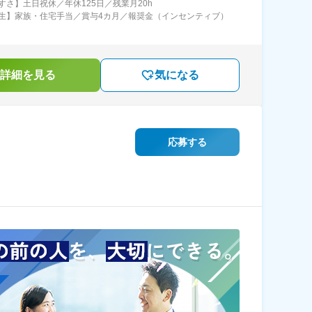
すさ】土日祝休／年休125日／残業月20h
生】家族・住宅手当／賞与4カ月／報奨金（インセンティブ）
詳細を見る
気になる
応募する