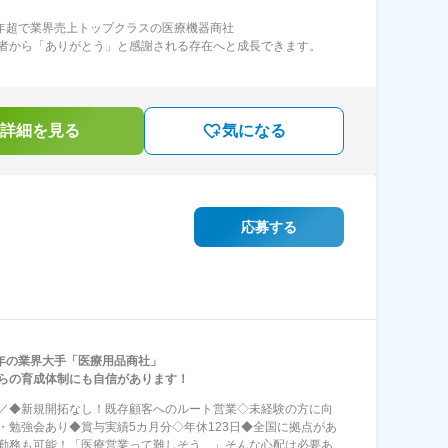
0年超で業界売上トップクラスの医療機器商社
者から「ありがとう」と感謝される存在へと成長できます。
詳細を見る
気になる
応募する
8年の業界大手「医療用品商社」
らの育成体制にも自信があります！
NT／◆新規開拓なし！既存顧客へのルート営業◇未経験の方に向
・勉強会あり◆賞与実績5カ月分◇年休123日◆全国に拠点があ
勤務も可能！「医療営業って難しそう…」そんな心配は必要あ