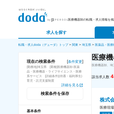
医療機器卸の転職・求人情報を掲
求人を探す
詳細条件から探す
エージェ
転職・求人doda（デューダ）トップ
関東
埼玉県
医薬品・医療
医療機
新着求人から探す
スカウト
[
]
現在の検索条件
条件変更
医療機器卸、埼
[勤務地]埼玉県 [業種]医療機器卸-医薬
求人特集から探す
パートナ
品・医療機器・ライフサイエンス・医療
4
系サービス [詳細条件](待遇・福利厚生)
該当求人数
育児・託児支援制度
詳細を見る
検索条件を保存
株式
医療現場
基本条件
正社員