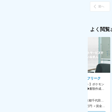
前へ
よく閲覧
AGC株式会社
株式会社ゲームフリーク
【横浜※一般職/転勤なし】庶
【庶務アシスタント】ポケモン
務・事務担当～開発部材の発注
シリーズ開発企業◆書類作成・
やDXに向けたシステム利用等～
データ入力など◆年休126日・
食事補助あり◎
AGC横浜テクニカルセンター 住所：神奈川県横浜市鶴見区末広町1-1 勤務地最寄駅：JR線／弁天橋駅 受動喫煙対策：敷地内喫煙可能場所あり 変更の範囲：無
本社 住所：東京都千代田区神田錦町2-2-1 KANDASQUARE 受動喫煙対策：屋内全面禁煙 変更の範囲：会社の定める事業所
400万円～550万円 ＜賃金形態＞ 月給制 固定給＋業績給 ＜賃金内訳＞ 月額（基本給）：230,000円～280,000円 ＜月給＞ 230,000円～280,000円 ＜昇給有無＞ 有 ＜残業手当＞ 有 ＜給与補足＞ ※上記はあくまで最低保証額です。実際にはこれまでの経験やスキルを考慮の上、決定します。 年収には残業代は含めておりません。 ■昇給：年1回 ■賞与：年2回 賃金はあくまでも目安の金額であり、選考を通じて上下する可能性があります。 月給(月額)は固定手当を含めた表記です。
350万円～500万円 ＜賃金形態＞ 月給制 ＜賃金内訳＞ 月額（基本給）：215,000円～307,000円 固定残業手当/月：76,700円～110,000円（固定残業時間45時間0分/月） 超過した時間外労働の残業手当は追加支給 ＜月給＞ 291,700円～417,000円（一律手当を含む） ＜昇給有無＞ 有 ＜残業手当＞ 有 ＜給与補足＞ ※経験・能力を考慮の上、年齢に関わりなく当社規定により優遇します。 賃金はあくまでも目安の金額であり、選考を通じて上下する可能性があります。 月給(月額)は固定手当を含めた表記です。