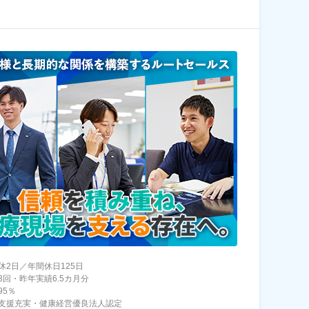
休2日／年間休日125日
3回・昨年実績6.5カ月分
95％
支援充実・健康経営優良法人認定