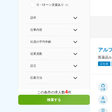
U・Iターン支援あり
(
0
)
語学
仕事内容
社員の平均年齢
アル
従業員数
医薬品ル
正社員
設立
応募方法
仕事
4
この条件の求人数
件
検索する
対象