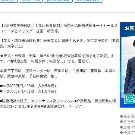
【9割が業界未経験／手厚い教育体制】病院への医療機器ルートセールス
（ニーズヒアリング・提案・納品等）
【業界・職種未経験歓迎】医療業界に興味のある方／第二新卒歓迎（要普
免・大卒以上）
★東京・神奈川・千葉・埼玉の拠点○配属先は希望を踏まえて決定しま
す。○地域限定型（転居を伴う転勤なし）でも、通勤可...
本郷三丁目駅、流通センター駅、西国立駅、二俣川駅、藤沢駅、本厚木
駅、武蔵中原駅、千葉中央駅、柏...
■年収480万円／28歳（入社5年目）
■年収560万円／31歳（入社8年目）
■医療機器の販売、メンテナンス及びレンタル■介護用品・福祉用具の販
売及びレンタル/住宅改修■健康関連製品、サービス...
◆完全週
◆賞与年
◆定着率
◆子育て