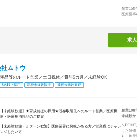
創業15
医療従事
求人
会社ムトウ
耗品等のルート営業／土日祝休／賞与5カ月／未経験OK
5名以上採用
職種未経験歓迎
業種未経験歓迎
創業10
【未経験歓迎】★育成前提の採用★既存取引先へのルート営業／医療機
未経験か
器・医療用消耗品のご提案
＼POI
【未経験歓迎・UIターン歓迎】医療業界に興味がある方／営業職にチャレ
けた研修
ンジしたい方
り、地元