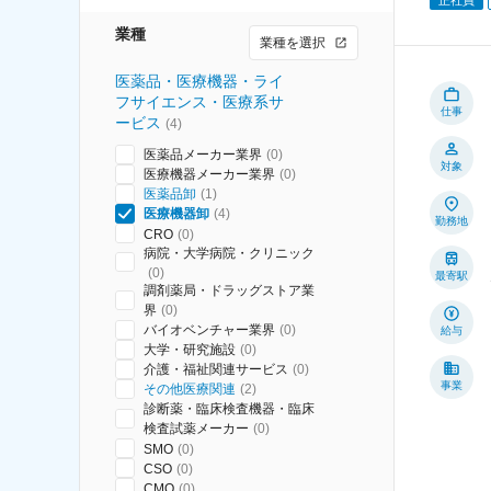
業種
業種を選択
医薬品・医療機器・ライ
フサイエンス・医療系サ
仕事
ービス
(
4
)
医薬品メーカー業界
(
0
)
対象
医療機器メーカー業界
(
0
)
医薬品卸
(
1
)
医療機器卸
(
4
)
勤務地
CRO
(
0
)
病院・大学病院・クリニック
(
0
)
最寄駅
調剤薬局・ドラッグストア業
界
(
0
)
バイオベンチャー業界
(
0
)
給与
大学・研究施設
(
0
)
介護・福祉関連サービス
(
0
)
事業
その他医療関連
(
2
)
診断薬・臨床検査機器・臨床
検査試薬メーカー
(
0
)
SMO
(
0
)
CSO
(
0
)
CMO
(
0
)