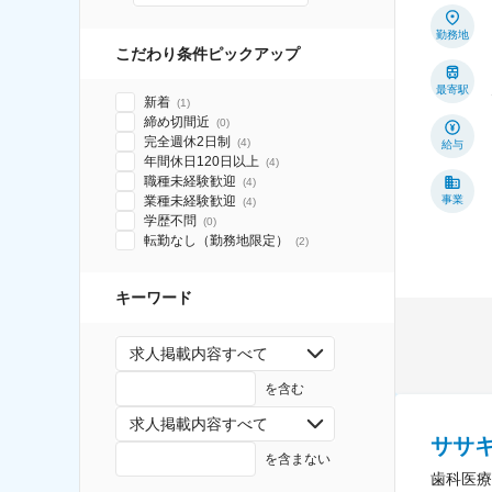
勤務地
こだわり条件ピックアップ
最寄駅
新着
(
1
)
締め切間近
(
0
)
完全週休2日制
(
4
)
給与
年間休日120日以上
(
4
)
職種未経験歓迎
(
4
)
業種未経験歓迎
事業
(
4
)
学歴不問
(
0
)
転勤なし（勤務地限定）
(
2
)
キーワード
求人掲載内容すべて
を含む
求人掲載内容すべて
ササ
を含まない
歯科医療