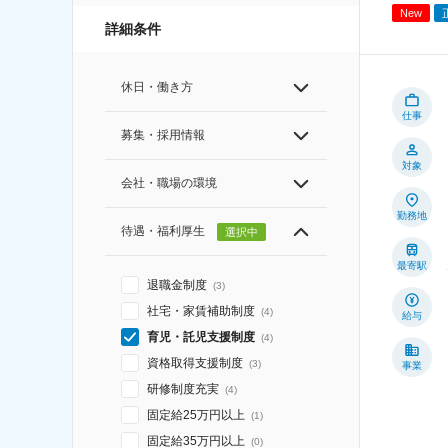
New
詳細条件
休日・働き方
仕事
募集・採用情報
対象
会社・職場の環境
勤務地
待遇・福利厚生
選択中
最寄駅
退職金制度
(
3
)
社宅・家賃補助制度
(
4
)
給与
育児・託児支援制度
(
4
)
資格取得支援制度
(
3
)
事業
研修制度充実
(
4
)
固定給25万円以上
(
1
)
固定給35万円以上
(
0
)