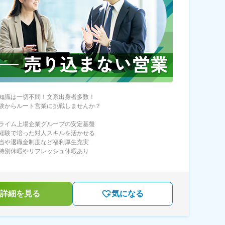
知識は一切不問！文系出身者多数！
験からルート営業に挑戦しませんか？
ライム上場企業グループの安定基盤
経験で培った対人スキルを活かせる
当や退職金制度など福利厚生充実
特別休暇やリフレッシュ休暇あり
詳細を見る
気になる