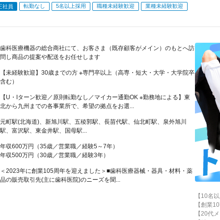
転勤なし
5名以上採用
職種未経験歓迎
業種未経験歓迎
正社員
歯科医療機器の総合商社にて、お客さま（既存顧客がメイン）のもとへ訪
問し商品の提案や配送をお任せします
【未経験歓迎】30歳までの方 ※専門卒以上（高専・短大・大学・大学院卒
含む）
【U・Iターン歓迎／原則転勤なし／マイカー通勤OK ※勤務地による】東
北から九州までの各事業所で、希望の拠点をお選...
元町駅(北海道)、新旭川駅、五稜郭駅、長苗代駅、仙北町駅、泉外旭川
駅、富沢駅、東金井駅、国母駅...
年収600万円（35歳／営業職／経験5～7年）
年収500万円（30歳／営業職／経験3年）
＜2023年に創業105周年を迎えました＞■歯科医療器械・器具・材料・薬
品の販売取引先(主に歯科医院)のニーズを聞...
【10名
【創業1
【20代