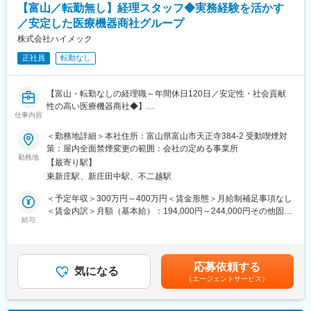
社内では書類作成（見積書や提案資料）や納品がある場合は商品
輩社員に同行しながら顧客対応や提案方法を学び、実践を通じて
【富山／転勤無し】経理スタッフ◆実務経験を活かす
の数や売り上げの確認などを行ないます。
着実に成長していただきます。
／安定した医療機器商社グループ
・顧客は地域ごとに割り振っており、一人当たり20社ほどを担当
また、初期研修終了後も継続的な学びの機会を提供しており、メ
する予定です。既存顧客を回るルート営業が約9割となっており、
株式会社ハイメック
ーカー主催の製品勉強会やフィロソフィ勉強会などに参加しなが
新規開拓として訪問をする場合もあります。また、年に数回出張
ら、専門知識の習得や他部署・他拠点の社員とのネットワークづ
正社員
転勤なし
をすることがあります。
くりを進めることができます。
※社用車貸与のため通勤手当はありません。
■組織構成：
【富山・転勤なしの経理職～年間休日120日／安定性・社会貢献
■組織構成：
富山営業所営業社員：46名
性の高い医療機器商社◆】
現在は20代～60代までの76名が営業職として活躍しています。
仕事内容
高岡営業所営業社員：20名
（20代15名、30代26名、40代12名、50代15名、60代5名）若手
当社の経理スタッフとして、
＜勤務地詳細＞本社住所：富山県富山市天正寺384-2 受動喫煙対
からベテランまで幅が広いので、自分の目標となる先輩社員が見
変更の範囲：会社の定める業務
下記業務を担当いただける方を募集いたします！
策：屋内全面禁煙変更の範囲：会社の定める事業所
つけやすい環境です。
勤務地
【最寄り駅】
■業務内容：
■入社後の流れ：
東新庄駅、新庄田中駅、不二越駅
・入出金管理、伝票処理、帳簿記帳、集計
医療業界の経験や知識は入社後OJTを通して身に着けていただき
・月次・年次決算補助
＜予定年収＞300万円～400万円＜賃金形態＞月給制補足事項なし
ます。先輩スタッフも業務をフォローするので未経験でも安心し
・税務関連資料の作成
＜賃金内訳＞月額（基本給）：194,000円～244,000円その他固定
てスタート出来ます。
★会計システムを活用し、正確で迅速な処理を行うことで、会社
給与
手当/月：6,000円＜月給＞200,000円～250,000円＜昇給有無＞有
運営の基盤を支える重要な役割を担えるポジションです。
＜残業手当＞有＜給与補足＞※業界経験、即戦力性、能力等、ま
■キャリアパス：
た、前職給与を考慮し当社規程により決定致します※賞与年2回支
ご自身の希望と適性を見ながらキャリアを築いていくことができ
■組織構成やミッション：
給賃金はあくまでも目安の金額であり、選考を通じて上下する可
ます。
応募依頼する
経理部門は現在課長代理1名の体制です。
気になる
能性があります。月給(月額)は固定手当を含めた表記です。
（エージェントサービス）
新しく入社される方には、日常経理を中心に幅広く実務を担って
■会社・求人の魅力：
いただき、将来的には決算や予算管理など経営に直結する業務も
・医療関連施設への医療機器や医療消耗品の商品卸売を中心に、
担っていただくことを期待しています。