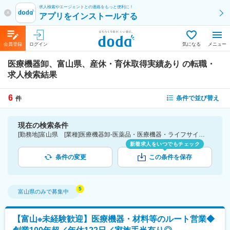
求人検索やエージェントとの連絡をもっと便利に！
x
アプリをインストールする
会員登録
ログイン
気になる
メニュー
医療機器卸、富山県、産休・育休取得実績あり
の転職・
求人検索結果
6
条件で並び替え
件
現在の検索条件
[勤務地]富山県 [業種]医療機器卸-医薬品・医療機器・ライフサイエンス・医療系サービス [詳細条件](休日・働き方)産休・育休取得実績あり
新着求人をいつでもチェック
条件の変更
この条件を保存
富山県
のみで募集中
【富山※未経験歓迎】医療機器・材料等のルート営業◆