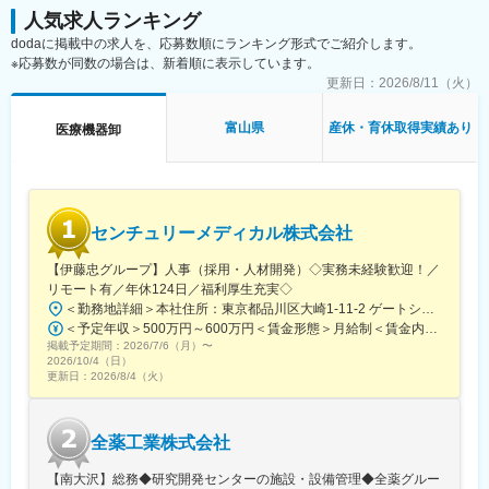
に貢献したい」という思いのもと、医療現場に医療機器及び適正
・インターベンション領域およびクリティカルケア領域製品の営
人気求人ランキング
使用のための技術情報の提供を行ってまいりました。国内外を問
業
dodaに掲載中の求人を、応募数順にランキング形式でご紹介します。
わず医療分野全体を見渡せるようなグローバルな視野、医療現場
・医療機関・代理店（新規／既存）への製品提案、導入・販売支
※応募数が同数の場合は、新着順に表示しています。
の様々なニーズに対応できるようなきめ細かな視点、そして市場
援
更新日：
2026/8/11（火）
変化に柔軟に対応できるようなしなやかさを大切にし、多様化す
・医療関係者との関係構築およびニーズの把握
る医療現場のニーズに対しグループ一丸となって新しい価値をよ
・社内関連部署と連携した営業活動、目標達成への取り組み
り具体的に創造し続けてまいりたいと考えております。
富山県
産休・育休取得実績あり
医療機器卸
・市場動向・競合・新製品情報の収集および社内へのフィードバ
ック
◆働き方
・直行直帰型の営業スタイル
センチュリーメディカル株式会社
・営業車貸与
・目標訪問件数：5件／日
【伊藤忠グループ】人事（採用・人材開発）◇実務未経験歓迎！／
・手術立ち合い：5～6件程度／月 ただし、長時間の立ち合いはな
リモート有／年休124日／福利厚生充実◇
し
＜勤務地詳細＞本社住所：東京都品川区大崎1-11-2 ゲートシティ大崎イーストタワー22Ｆ勤務地最寄駅：JR山手線／大崎駅受動喫煙対策：屋内全面禁煙変更の範囲：会社の定める事業所（リモートワーク含む）
・夜間対応なし
＜予定年収＞500万円～600万円＜賃金形態＞月給制＜賃金内訳＞月額（基本給）：300,000円～350,000円＜月給＞300,000円～350,000円＜昇給有無＞有＜残業手当＞有＜給与補足＞上記年収は、あくまで目安であり、前職・経験を考慮し検討させて頂きます。■昇給：あり■賞与：あり※会社業績と個人業績に応じて算定されます。賃金はあくまでも目安の金額であり、選考を通じて上下する可能性があります。月給(月額)は固定手当を含めた表記です。
※入社後は、製品知識・業界理解を深めるため、約3か月間の本社
掲載予定期間：
2026/7/6（月）
〜
研修を実施します。
2026/10/4（日）
更新日：
2026/8/4（火）
◆部門構成および担当範囲
VIR営業部
部長1名／中日本リージョンリーダー1名／Salesメンバー7名
全薬工業株式会社
（VIR営業部全体で19名）
担当施設数：約50施設（うち重点病院 約20施設）
【南大沢】総務◆研究開発センターの施設・設備管理◆全薬グルー