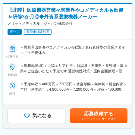
営業部には約20名が在籍し、40代中心の落ち着いた組織です。
けてまいりたいと考えております。
新しく入社される方は、既存営業のサポートからスタートし、将
【北陸】医療機器営業≪異業界やコメディカルも歓迎
来的には特定領域のスペシャリストや担当施設を持つ営業として
変更の範囲：会社の定める業務
≫研修3か月◎◆外資系医療機器メーカー
独り立ちいただきます。
メリットメディカル・ジャパン株式会社
■働き方：
正社員
業種未経験歓迎
1日2～3施設を訪問し、ドクターや臨床工学技士と打合せをした
り、フォロー業務を行います。
手術立会いも行っており、臨場感あふれる仕事を経験できます。
～異業界出身者やコメディカルも歓迎／直行直帰型の営業スタイ
＊直行直帰になることもあります。
ル／土日祝休み～
仕事内容
■昇給やキャリアパス：
◆募集背景
＜勤務地詳細1＞北陸エリア住所：新潟県・石川県・長野県・富山
入社後は座学研修とOJTで基礎を習得いただきます。
当社では、グローバル戦略に基づく新製品の導入拡大や、 取扱製
県をご担当いただく予定です 受動喫煙対策：屋内全面禁煙＜勤務
経験を積んだ後、主要施設を担当したり、新人教育や営業リーダ
品・ビジネス領域の拡大が継続的に進んでいます。今後の事業成
勤務地
地詳細2＞メリットメディカル・ジャパン株式会社住所：新宿区西
ーを担うなど、キャリアアップが可能です。
長および市場ニーズの拡大を見据え、中日本リージョンにおける
新宿1-26-2 新宿野村ビル３９階勤務地最寄駅：JR・地下鉄線／新
＜予定年収＞480万円～720万円＜賃金形態＞年俸制＜賃金内訳＞
営業活動をさらに強化するため、新たな営業メンバーを募集する
宿・西新宿駅受動喫煙対策：屋内全面禁煙変更の範囲：会社の定
■このポジションの魅力：
年額（基本給）：4,800,000円～7,200,000円＜月額＞400,000円
こととなりました。
める事業所（リモートワーク含む）
自分が納入に携わった製品で患者さんの命が救われる瞬間に立ち
給与
～600,000円（12分割）＜昇給有無＞有＜残業手当＞有＜給与補
地域医療への貢献を大切にしながらも、グローバル企業ならでは
会えるやりがいがあります。
足＞※ご経験やスキルを考慮し決定いたします。・昇給・昇格：年
の製品力や成長機会を活かし、全国各地で活躍できる環境を整え
未経験から専門性を高め、地域医療に直接貢献できる社会的意義
1回・インセンティブ：年間目標達成時、年収の最大20％支給賃
ています。成長フェーズにある組織の一員として、事業拡大に主
の大きな仕事です。
金はあくまでも目安の金額であり、選考を通じて上下する可能性
体的に関わりながら活躍いただけるポジションです。
応募依頼する
気になる
があります。月給(月額)は固定手当を含めた表記です。
※担当エリア：新潟県・石川県・長野県・富山県を予定していま
（エージェントサービス）
■USCIグループの特徴：
す。
当社はUSCIホールディングスの一員です。
USCIグループは、その創業より30年以上にわたり、「人々の健康
◆業務内容