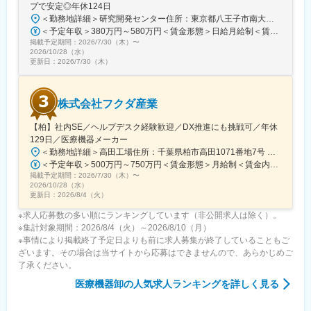
プで安定◎年休124日
◆この仕事・当社の魅力
＜勤務地詳細＞研究開発センター住所：東京都八王子市南大沢四丁目７－１ 勤務地最寄駅：京王相模原線／南大沢駅受動喫煙対策：屋内全面禁煙変更の範囲：会社の定める事業所
・未経験からでも、医療業界に挑戦できる研修体制 入社後約3か
＜予定年収＞380万円～580万円＜賃金形態＞日給月給制＜賃金内訳＞月額（基本給）：243,000円～370,000円/月20日間勤務想定＜想定月額＞243,000円～370,000円＜昇給有無＞有＜残業手当＞有＜給与補足＞※経験やスキルを考慮して決定します。■昇給：年1回■賞与：年2回(7月、12月)賃金はあくまでも目安の金額であり、選考を通じて上下する可能性があります。月給(月額)は固定手当を含めた表記です。
月間の導入研修では、基礎から製品・医療知識の習得が可能で
掲載予定期間：
2026/7/30（木）
〜
す。
2026/10/28（水）
・主体性・自発性が成長に直結する環境 成長期の組織だからこ
更新日：
2026/7/30（木）
そ、行動や工夫が成果につながりやすい環境です。
・若手リーダーを目指せるキャリア機会 異業界出身者が数年でリ
ーダーへ昇進した実績もあります。
株式会社フクダ産業
・社会貢献と自己成長、評価がつながる仕事 医療現場への貢献
が、自身の成長や報酬としても還元されます。
【柏】社内SE／ヘルプデスク経験歓迎／DX推進にも挑戦可／年休
129日／医療機器メーカー
変更の範囲：会社の定める業務
＜勤務地詳細＞高田工場住所：千葉県柏市高田1071番地7号 勤務地最寄駅：つくばエクスプレス線／柏の葉キャンパス駅受動喫煙対策：屋内全面禁煙変更の範囲：【変更の範囲：流山本社および高田工場】
＜予定年収＞500万円～750万円＜賃金形態＞月給制＜賃金内訳＞月額（基本給）：300,000円～430,000円＜月給＞300,000円～430,000円＜昇給有無＞有＜残業手当＞有＜給与補足＞※経験・スキルを考慮の上決定いたします。■賞与：年2回（7月・12月）※昨年実績4.2ヶ月■昇給：年1回（1月）■モデル年収：・年収580万円 主任（月給34万円×12ヶ月＋諸手当）・年収820万円 課長（月給48万円×12ヶ月＋諸手当）賃金はあくまでも目安の金額であり、選考を通じて上下する可能性があります。月給(月額)は固定手当を含めた表記です。
掲載予定期間：
2026/7/30（木）
〜
2026/10/28（水）
更新日：
2026/8/4（火）
※求人応募数の多い順にランキングしています（非公開求人は除く）。
※集計対象期間：2026/8/4（火）～2026/8/10（月）
※事情により掲載終了予定日よりも前に求人募集が終了していることもご
ざいます。その場合は当サイトから応募はできませんので、あらかじめご
了承ください。
医療機器卸
の人気求人ランキングを詳しく見る