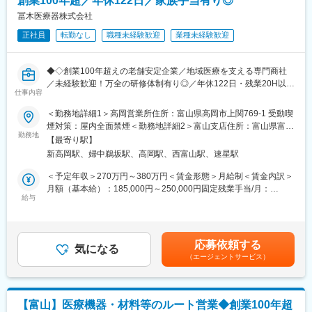
創業100年超／年休122日／家族手当有り◎
冨木医療器株式会社
正社員
転勤なし
職種未経験歓迎
業種未経験歓迎
◆◇創業100年超えの老舗安定企業／地域医療を支える専門商社
／未経験歓迎！万全の研修体制有り◎／年休122日・残業20H以下
仕事内容
でワークライフバランス／福利厚生充実◎◆◇
＜勤務地詳細1＞高岡営業所住所：富山県高岡市上関769-1 受動喫
■業務内容：
煙対策：屋内全面禁煙＜勤務地詳細2＞富山支店住所：富山県富山
病院やクリニックなどの医療機関に対し、医療機器や医療材料の
勤務地
市金屋767-18 受動喫煙対策：屋内全面禁煙変更の範囲：無
【最寄り駅】
提案・販売をお任せします。
新高岡駅、婦中鵜坂駅、高岡駅、西富山駅、速星駅
医療現場に欠かせない製品を通じて、医師や看護師をはじめとす
る医療従事者を支援し、地域医療に貢献できるやりがいのあるポ
＜予定年収＞270万円～380万円＜賃金形態＞月給制＜賃金内訳＞
ジションです。
月額（基本給）：185,000円～250,000円固定残業手当/月：
給与
21,413円～28,935円（固定残業時間15時間0分/月）超過した時間
■業務詳細：
外労働の残業手当は追加支給＜月給＞206,413円～278,935円（一
（1）納品業務：
律手当を含む）＜昇給有無＞有＜残業手当＞有＜給与補足＞※ご経
医療機関へ医療材料や医療機器を納品し、円滑な医療提供をサポ
験・スキルによって年収は決定します。・賞与：年2回（7月・12
応募依頼する
ートします。
気になる
月）・昇給：年1回（5月）賃金はあくまでも目安の金額であり、
（エージェントサービス）
（2）商品提案・PR：
選考を通じて上下する可能性があります。月給(月額)は固定手当を
医師や看護師など医療従事者に対し、商品のご案内や提案を行い
含めた表記です。
ます。
取り扱う商材は、マスクやガーゼといった医療用消耗品から、電
【富山】医療機器・材料等のルート営業◆創業100年超
気メスやエコーなどの高度医療機器まで幅広く、医療現場のニー