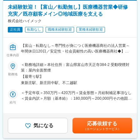
地域の医療現場を支える会社です。
・命を扱う現場を支える一員である責任感があり、社会への貢献
未経験歓迎！【富山／転勤無し】医療機器営業◆研修
■働き方：
も感じられる仕事です。
充実／既存顧客メイン◎地域医療を支える
富山本社での勤務となり、転勤はありません。
・社内は雰囲気も明るく、活気のある職場です。
電話対応や事務補助も一部ありますが、経理業務が中心です。地
株式会社ハイメック
域に根差した安定企業で腰を据えて働ける環境です。
変更の範囲：会社の定める業務
正社員
転勤なし
職種未経験歓迎
業種未経験歓迎
■昇給やキャリアパス：
入社後は日常経理をベースにスキルを磨き、経験に応じて決算主
【富山・転勤なし～専門性が身につく医療機器商社の法人営業～
担当や経理リーダーなどへのキャリアアップが可能です。
年間休日120日／安定性・社会貢献性の高い医療機器商社◆】
仕事内容
■このポジションの魅力：
当社の営業担当としてご活躍いただける方を募集いたします！
＜勤務地詳細＞本社住所：富山県富山市天正寺384-2 受動喫煙対
昭和62年設立、平成22年よりＵＳＣＩホールディングスグループ
策：屋内全面禁煙
傘下となった安定企業で、経理として専門性を高められる。少人
■業務内容：
勤務地
数体制のため裁量が大きく、自らの成長を実感しながら会社の根
【最寄り駅】
循環器領域を中心とした医療機器を扱う商社での営業職です。
幹を支えるやりがいがあります。
東新庄駅、新庄田中駅、不二越駅
・担当病院への訪問
・製品搬入
＜予定年収＞350万円～420万円＜賃金形態＞月給制補足事項なし
■USCIグループの特徴：
・手術の立会い
＜賃金内訳＞月額（基本給）：180,000円～200,000円その他固定
当社はUSCIホールディングスの一員です。USCIグループは、そ
・新製品のご紹介
給与
手当/月：6,000円～15,000円固定残業手当/月：35,000円～45,000
の創業より30年以上にわたり、「人々の健康に貢献したい」とい
・見積り作成や在庫管理
円（固定残業時間20時間0分/月）超過した時間外労働の残業手当
う思いのもと、医療現場に医療機器及び適正使用のための技術情
・医師とメーカーの打ち合わせへの同席など
は追加支給＜月給＞221,000円～260,000円（一律手当を含む）＜
報の提供を行ってまいりました。国内外を問わず医療分野全体を
※既存顧客が約9割を占めており、長期的な信頼関係を築くことが
昇給有無＞有＜残業手当＞有＜給与補足＞※業界経験、即戦力性、
見渡せるようなグローバルな視野、医療現場の様々なニーズに対
応募依頼する
大きな役割です◎
気になる
能力等、また、前職給与を考慮し当社規程により決定致します。
応できるようなきめ細かな視点、そして市場変化に柔軟に対応で
（エージェントサービス）
賃金はあくまでも目安の金額であり、選考を通じて上下する可能
きるようなしなやかさを大切にし、多様化する医療現場のニーズ
■組織構成やミッション：
性があります。月給(月額)は固定手当を含めた表記です。
に対しグループ一丸となって新しい価値をより具体的に創造し続