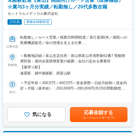
未経験歓迎【富山】病院向けルート営業（医療機器）
気メスやエコーなどの高度医療機器まで幅広く、医療現場のニー
着実に成長していただきます。
☆賞与3ヶ月分実績／転勤無し／20代多数在籍
ズに応じた提案を行います。
また、初期研修終了後も継続的な学びの機会を提供しており、メ
（3）病院内業務：
セントラルメディカル株式会社
ーカー主催の製品勉強会やフィロソフィ勉強会などに参加しなが
病院内の在庫状況や滅菌期限（使用期限）の確認を行い、適切な
ら、専門知識の習得や他部署・他拠点の社員とのネットワークづ
正社員
業種未経験歓迎
製品管理をサポートします。
くりを進めることができます。
※担当顧客数は1～20施設程度を予定しています。
■組織構成：
転勤無し／ルート営業／残業20時間程度／直行直帰OK／病院への
富山営業所営業社員：46名
医療機器販売／命の現場を支える仕事
■取り扱い商材：
仕事内容
高岡営業所営業社員：20名
・医療材料：医療・介護現場で日常的に使用される各種医療用消
■職務概要：
＜勤務地詳細＞富山支店住所：富山県富山市境野新62番7 受動喫
耗品
変更の範囲：会社の定める業務
医療機器・介護機器の販売などを行なう当社にて、医療機器のル
煙対策：屋内全面禁煙変更の範囲：会社の定める事業所
・医療機器：病院の受付から退院までのあらゆる場面で使用され
ート営業をご担当いただきます。
勤務地
る医療機器
【最寄り駅】
・研究機器：電子顕微鏡や分析装置、実験台、超低温フリーザー
速星駅、婦中鵜坂駅、西富山駅
■職務詳細：
など
・医療機器や消耗品の販売及び納品…担当する医療機関などを訪
＜予定年収＞300万円～400万円＜賃金形態＞日給月給制＜賃金内
・IT医療ソフトウェア：電子カルテ、医療機器管理システム、医
問し、見積書の提出、納品した商品の使用報告書を確認します。
訳＞月額（基本給）：200,000円～280,000円/月20日間勤務想定
科システム、画像診断システム、内視鏡関連システムなど
飛び込み営業ではなく、決まった顧客先を回るルート営業です。
給与
固定残業手当/月：27,000円～37,800円（固定残業時間20時間0分/
・アフターフォロー業務…商品購入後、お客様にご利用いただい
月）超過した時間外労働の残業手当は追加支給＜想定月額＞
■安心の教育体制：
ている機器のメンテナンスや保守等も当社で請け負っています。
227,000円～317,800円（一律手当を含む）＜昇給有無＞有＜残業
入社後は、企業理念の理解からスタートし、会社概要や業界知
・商材…メインはマスクや注射器などの医療用消耗品のほか、
手当＞有＜給与補足＞※日給月給のため欠勤した場合は欠勤控除が
識、取扱製品の知識など、業務の基礎を体系的に学んでいただき
応募依頼する
MRIやCT等の大型医療機器まで、医療の現場で必要とされる幅広
気になる
あります。■賞与：年２回、3カ月分賃金はあくまでも目安の金額
ます。あわせて、先輩社員との同行研修やメーカー研修を通じ
（エージェントサービス）
い医療機器です。国内外の様々なメーカーを取り扱っており、お
であり、選考を通じて上下する可能性があります。月給(月額)は固
て、営業活動に必要な知識・スキルを段階的に習得できる環境を
客様の要望に沿った商品を提案・販売することができます。
定手当を含めた表記です。
整えています。
・訪問先の状況によっては自宅からの直行などもあります。また
実務については、OJTを中心とした育成体制を採用しており、先