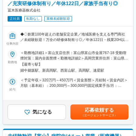
／充実研修体制有り／年休122日／家族手当有り◎
ズに応じた提案を行います。
（3）病院内業務：
冨木医療器株式会社
病院内の在庫状況や滅菌期限（使用期限）の確認を行い、適切な
正社員
転勤なし
業種未経験歓迎
製品管理をサポートします。
※担当顧客数は1～20施設程度を予定しています。
◆◇創業100年超えの老舗安定企業／地域医療を支える専門商社
／未経験歓迎！万全の研修体制有り◎／年休122日・残業20H以下
■取り扱い商材：
仕事内容
でワークライフバランス／福利厚生充実◎◆◇
・医療材料：医療・介護現場で日常的に使用される各種医療用消
＜勤務地詳細1＞富山支店住所：富山県富山市金屋767-18 受動喫
耗品
■業務内容：
煙対策：屋内全面禁煙＜勤務地詳細2＞高岡営業所住所：富山県高
・医療機器：病院の受付から退院までのあらゆる場面で使用され
病院やクリニックなどの医療機関に対し、医療機器や医療材料の
勤務地
岡市上関769-1 受動喫煙対策：屋内全面禁煙変更の範囲：無
る医療機器
【最寄り駅】
提案・販売をお任せします。
・研究機器：電子顕微鏡や分析装置、実験台、超低温フリーザー
婦中鵜坂駅、新高岡駅、西富山駅、高岡駅、速星駅
医療現場に欠かせない製品を通じて、医師や看護師をはじめとす
など
る医療従事者を支援し、地域医療に貢献できるやりがいのあるポ
＜予定年収＞320万円～450万円＜賃金形態＞月給制＜賃金内訳＞
・IT医療ソフトウェア：電子カルテ、医療機器管理システム、医
ジションです。
月額（基本給）：200,000円～300,000円固定残業手当/月：
科システム、画像診断システム、内視鏡関連システムなど
給与
23,148円～34,722円（固定残業時間15時間0分/月）超過した時間
■業務詳細：
外労働の残業手当は追加支給＜月給＞223,148円～334,722円（一
■安心の教育体制：
（1）納品業務：
律手当を含む）＜昇給有無＞有＜残業手当＞有＜給与補足＞※ご経
入社後は、企業理念の理解からスタートし、会社概要や業界知
医療機関へ医療材料や医療機器を納品し、円滑な医療提供をサポ
験・スキルによって年収は決定します。・賞与：年2回（7月・12
識、取扱製品の知識など、業務の基礎を体系的に学んでいただき
応募依頼する
ートします。
気になる
月）・昇給：年1回（5月）賃金はあくまでも目安の金額であり、
ます。あわせて、先輩社員との同行研修やメーカー研修を通じ
（エージェントサービス）
（2）商品提案・PR：
選考を通じて上下する可能性があります。月給(月額)は固定手当を
て、営業活動に必要な知識・スキルを段階的に習得できる環境を
医師や看護師など医療従事者に対し、商品のご案内や提案を行い
含めた表記です。
整えています。
ます。
実務については、OJTを中心とした育成体制を採用しており、先
取り扱う商材は、マスクやガーゼといった医療用消耗品から、電
輩社員に同行しながら顧客対応や提案方法を学び、実践を通じて