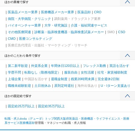
ほかの業種で探す
医薬品メーカー業界
医療機器メーカー業界
医薬品卸
CRO
病院・大学病院・クリニック
調剤薬局・ドラッグストア業界
バイオベンチャー業界
大学・研究施設
介護・福祉関連サービス
その他医療関連
診断薬・臨床検査機器・臨床検査試薬メーカー
SMO
CSO
CMO
医療コンサルティング
医療広告代理店・出版社・マーケティング・リサーチ
ほかのこだわり条件で探す
第二新卒歓迎
外資系企業
年間休日120日以上
フレックス勤務
英語を活かす
学歴不問
転勤なし（勤務地限定）
服装自由
女性活躍
社宅・家賃補助制度
上場企業
中国語を活かす
退職金制度
残業20時間未満
完全週休2日制
職種未経験歓迎
土日祝休み
原則定時退社
海外出張あり
U・Iターン支援あり
ほかの固定給で探す
固定給25万円以上
固定給35万円以上
転職・求人doda（デューダ）トップ
関西
大阪府
医薬品・医療機器・ライフサイエンス・医療
系サービス
医療機器卸
管理職・マネジャーの転職・求人情報