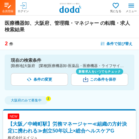
会員登録
ログイン
気になる
メニュー
医療機器卸、大阪府、管理職・マネジャー
の転職・求人
検索結果
2
条件で並び替え
件
現在の検索条件
[勤務地]大阪府 [業種]医療機器卸-医薬品・医療機器・ライフサイエンス・医療系サービス [詳細条件](仕事内容)管理職・マネジャー
新着求人をいつでもチェック
条件の変更
この条件を保存
大阪府
のみで募集中
NEW
【大阪／中崎町駅】労務マネージャー≪組織の方針決
定に携われる≫創立50年以上×総合ヘルスケアG
株式会社エイジュ