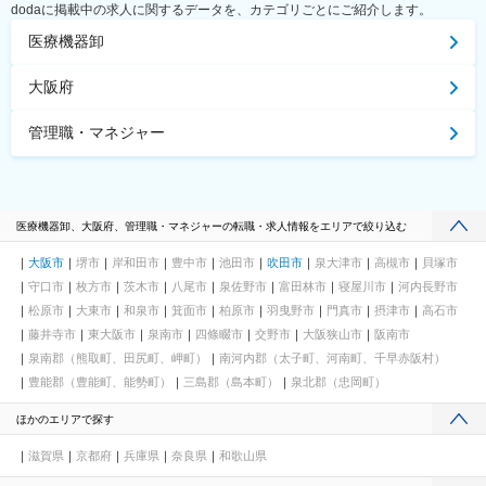
dodaに掲載中の求人に関するデータを、カテゴリごとにご紹介します。
医療機器卸
大阪府
管理職・マネジャー
医療機器卸、大阪府、管理職・マネジャーの転職・求人情報をエリアで絞り込む
大阪市
堺市
岸和田市
豊中市
池田市
吹田市
泉大津市
高槻市
貝塚市
守口市
枚方市
茨木市
八尾市
泉佐野市
富田林市
寝屋川市
河内長野市
松原市
大東市
和泉市
箕面市
柏原市
羽曳野市
門真市
摂津市
高石市
藤井寺市
東大阪市
泉南市
四條畷市
交野市
大阪狭山市
阪南市
泉南郡（熊取町、田尻町、岬町）
南河内郡（太子町、河南町、千早赤阪村）
豊能郡（豊能町、能勢町）
三島郡（島本町）
泉北郡（忠岡町）
ほかのエリアで探す
滋賀県
京都府
兵庫県
奈良県
和歌山県