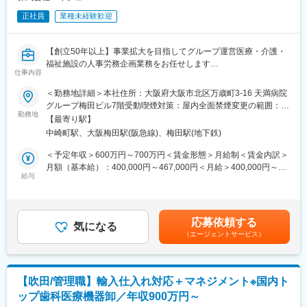
正社員
業種未経験歓迎
【創立50年以上】事業拡大を目指してグループ運営医療・介護・
福祉施設の人事労務企画業務をお任せします
仕事内容
■主な業務内容：
＜勤務地詳細＞本社住所：大阪府大阪市北区万歳町3-16 天満病院
・法人全体の規程類やコンプライアンス体制の整備・運用
グループ梅田ビル7階受動喫煙対策：屋内全面禁煙変更の範囲：会
・給与計算、労務系管理システムの運用管理
勤務地
社の定める事業所
【最寄り駅】
・労務問題や課題の取り組みと解決
中崎町駅、大阪梅田駅(阪急線)、梅田駅(地下鉄)
・HRBPと協業をして人事制度の見直し企画に参画
・シェアードサービス部門との連携
＜予定年収＞600万円～700万円＜賃金形態＞月給制＜賃金内訳＞
・労働安全衛生管理体制の構築と課題改善
月額（基本給）：400,000円～467,000円＜月給＞400,000円～
・総務業務全般の管理
給与
467,000円＜昇給有無＞有＜残業手当＞有＜給与補足＞■年収構
・グループ内法人の理事会事務局運営
成：月給＋賞与（年2回）賃金はあくまでも目安の金額であり、選
・行政対応・監査対応（医療・介護特有のもの含む）
考を通じて上下する可能性があります。月給(月額)は固定手当を含
・経営層や他部署との連携・調整業務 など
めた表記です。
応募依頼する
※労務実務は、シェアードサービス部門が行います
気になる
（エージェントサービス）
■組織構成：HR戦略部門 総勢7名（シェアードサービス部門に5
名）
情報共有をしっかりと進める体制をとり、風通しの良い雰囲気で
【吹田/管理職】輸入仕入れ対応＋マネジメント※国内ト
す。疑問や課題に思うことは、すぐに上長や関係者と相談をして
ップ歯科医療機器卸／年収900万円～
解決して、スピード感を持って仕事をしています。現場である医