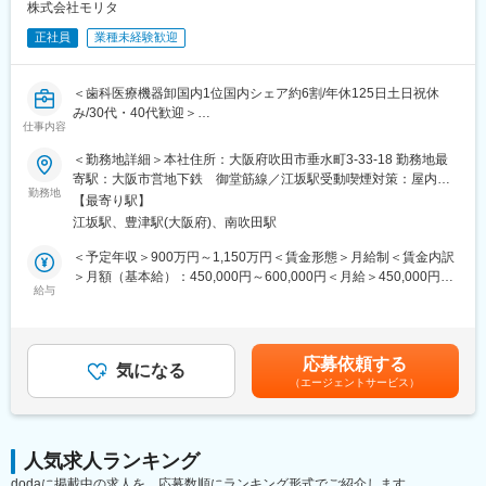
療、介護、福祉で働く皆様の環境整備に務めることを第一に、
株式会社モリタ
日々、業務改善を実行しています。
正社員
業種未経験歓迎
■キャリアパス：
労務や総務の分野を幅広く経験頂き、人事業務の上流部分である
＜歯科医療機器卸国内1位国内シェア約6割/年休125日土日祝休
戦略企画業務を極めて頂くことで、人事・労務系でのより高いポ
み/30代・40代歓迎＞
ジションを目指していただけます。
仕事内容
■概要
＜勤務地詳細＞本社住所：大阪府吹田市垂水町3-33-18 勤務地最
■魅力：
仕入部の輸入仕入グループは歯医療機器を海外メーカーから輸入
寄駅：大阪市営地下鉄 御堂筋線／江坂駅受動喫煙対策：屋内全
創立50年を迎えると同時に、M&Aによる事業拡大を予定しており
し国内で販売するための仕入れ業務を行います。
勤務地
面禁煙変更の範囲：会社の定める事業所
ます。安定期であると同時に、成長期でもあり、両側面のステー
【最寄り駅】
既存の取引先から仕入れが基本ですが、新規メーカーの開拓も行
ジをご経験いただくことでキャリアを積むことができます。
江坂駅、豊津駅(大阪府)、南吹田駅
っております。
今回は本部署にてマネージャー（管理職）をご担当いただき、主
＜予定年収＞900万円～1,150万円＜賃金形態＞月給制＜賃金内訳
変更の範囲：会社の定める業務
に課員のマネジメントをお任せします。今までのご経験を活かし
＞月額（基本給）：450,000円～600,000円＜月給＞450,000円～
プレーヤーとして活躍いただくことも可能です。
給与
600,000円＜昇給有無＞有＜残業手当＞無＜給与補足＞■昇給年1
回（7月）■賞与年2回（6月・12月。昨年度実績：5.3ヶ月分）賃
■業務内容
金はあくまでも目安の金額であり、選考を通じて上下する可能性
部署業務は担当の海外仕入先管理、薬事対応、仕入業務（発注、
があります。月給(月額)は固定手当を含めた表記です。
応募依頼する
在庫管理、棚卸評価等）輸入取扱品目増に向けた海外展示会参
気になる
（エージェントサービス）
加、契約交渉などとなります。
取引先とのやり取りは電話とメールで行います。時差の関係でメ
ールでのやりとりとなることが多いです。
マネージャーとして課員に対する目標設定や評価、その他マネジ
人気求人ランキング
メント業務もお任せします。
dodaに掲載中の求人を、応募数順にランキング形式でご紹介します。