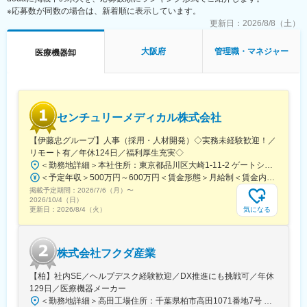
※応募数が同数の場合は、新着順に表示しています。
■組織構成：
正社員10名、契約社員1名、パート4名、派遣4名
更新日：
2026/8/8（土）
仕入部部長の下に入っていただき、１０名程度のマネジメントを
お任せする想定です。
大阪府
管理職・マネジャー
医療機器卸
【当社の魅力】
◎創業1916年、歯科医療業界No.1の総合歯科医療商社
従業員数はグループ計で約2,000名。京都・東京の製作所と流通部
門である株式会社モリタは東京・大阪の本社と全国に44の支店・
センチュリーメディカル株式会社
営業所等の拠点を展開しており、さらに約200店の販売代理店網
を有しています。
【伊藤忠グループ】人事（採用・人材開発）◇実務未経験歓迎！／
海外にはアメリカ、ヨーロッパ、南アメリカ、東南アジアに拠点
リモート有／年休124日／福利厚生充実◇
をもち、モリタ製品の流通とサービスを60数カ国の代理店を通じ
＜勤務地詳細＞本社住所：東京都品川区大崎1-11-2 ゲートシティ大崎イーストタワー22Ｆ勤務地最寄駅：JR山手線／大崎駅受動喫煙対策：屋内全面禁煙変更の範囲：会社の定める事業所（リモートワーク含む）
て行っています。海外の優秀なメーカー数社と技術交渉はもとよ
＜予定年収＞500万円～600万円＜賃金形態＞月給制＜賃金内訳＞月額（基本給）：300,000円～350,000円＜月給＞300,000円～350,000円＜昇給有無＞有＜残業手当＞有＜給与補足＞上記年収は、あくまで目安であり、前職・経験を考慮し検討させて頂きます。■昇給：あり■賞与：あり※会社業績と個人業績に応じて算定されます。賃金はあくまでも目安の金額であり、選考を通じて上下する可能性があります。月給(月額)は固定手当を含めた表記です。
り、輸入品の国内マーケティングなどまで手がける歯科医療総合
掲載予定期間：
2026/7/6（月）
〜
商社として、事業を展開しています。
2026/10/4（日）
気になる
更新日：
2026/8/4（火）
◎2021年人事制度を改訂し給与原資を増額、2023年に給与ベース
アップ
不況に強いビジネスモデルを当社は構築しており、2021年・2022
株式会社フクダ産業
年と共に過去最高の売上高を更新。通常賞与とは別に決算賞与を2
年連続で支給しました。
【柏】社内SE／ヘルプデスク経験歓迎／DX推進にも挑戦可／年休
また当社では単に売上の成長だけを目指すのではなく、一人当た
129日／医療機器メーカー
りの生産性を上げ、その利益を社員に分配還元しようとしていま
＜勤務地詳細＞高田工場住所：千葉県柏市高田1071番地7号 勤務地最寄駅：つくばエクスプレス線／柏の葉キャンパス駅受動喫煙対策：屋内全面禁煙変更の範囲：【変更の範囲：流山本社および高田工場】