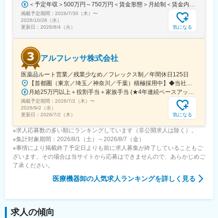
す。そのため新人事制度では『貢献し続ける人材の創出を下支え
＜予定年収＞500万円～750万円＜賃金形態＞月給制＜賃金内訳＞月額（基本給）：300,000円～430,000円＜月給＞300,000円～430,000円＜昇給有無＞有＜残業手当＞有＜給与補足＞※経験・スキルを考慮の上決定いたします。■賞与：年2回（7月・12月）※昨年実績4.2ヶ月■昇給：年1回（1月）■モデル年収：・年収580万円 主任（月給34万円×12ヶ月＋諸手当）・年収820万円 課長（月給48万円×12ヶ月＋諸手当）賃金はあくまでも目安の金額であり、選考を通じて上下する可能性があります。月給(月額)は固定手当を含めた表記です。
する制度』として運用を開始しています。
掲載予定期間：
2026/7/30（木）
〜
2026/10/28（水）
変更の範囲：会社の定める業務
気になる
更新日：
2026/8/4（火）
アルフレッサ株式会社
医薬品ルート営業／残業少なめ／フレックス制／年間休日125日
【首都圏（東京／埼玉／神奈川／千葉）積極採用中】◆当社が展開する【北海道／関東／首都圏／中部／近畿／九州】の各事業所へご希望を考慮した上で配属となります。【北海道】北海道【関東】栃木／群馬／茨城／長野／山梨／新潟【首都圏】東京／埼玉／神奈川／千葉★積極採用エリア【中部】静岡／愛知／三重／岐阜【近畿】滋賀／兵庫／大阪／京都／奈良／和歌山【九州】福岡／長崎／熊本／大分／宮崎／鹿児島各事業所の詳細については、弊社HPよりご確認ください※「企業情報」→「拠点」よりご確認いただけます。屋内禁煙(※喫煙室あり※禁煙タイムあり※喫煙室での就労はありません)
月給25万円以上＋役割手当＋家族手当 (★4年連続ベースアップ実施！)※時間外手当別途支給※年齢、経験、能力を考慮の上、優遇します
掲載予定期間：
2026/7/2（木）
〜
2026/9/2（水）
気になる
更新日：
2026/7/2（木）
※求人応募数の多い順にランキングしています（非公開求人は除く）。
※集計対象期間：2026/8/1（土）～2026/8/7（金）
※事情により掲載終了予定日よりも前に求人募集が終了していることもご
ざいます。その場合は当サイトから応募はできませんので、あらかじめご
了承ください。
医療機器卸
の人気求人ランキングを詳しく見る
求人の傾向