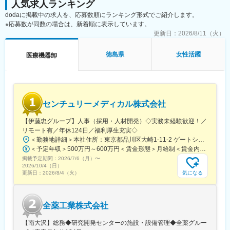
人気求人ランキング
dodaに掲載中の求人を、応募数順にランキング形式でご紹介します。
※応募数が同数の場合は、新着順に表示しています。
更新日：
2026/8/11（火）
徳島県
女性活躍
医療機器卸
センチュリーメディカル株式会社
【伊藤忠グループ】人事（採用・人材開発）◇実務未経験歓迎！／
リモート有／年休124日／福利厚生充実◇
＜勤務地詳細＞本社住所：東京都品川区大崎1-11-2 ゲートシティ大崎イーストタワー22Ｆ勤務地最寄駅：JR山手線／大崎駅受動喫煙対策：屋内全面禁煙変更の範囲：会社の定める事業所（リモートワーク含む）
＜予定年収＞500万円～600万円＜賃金形態＞月給制＜賃金内訳＞月額（基本給）：300,000円～350,000円＜月給＞300,000円～350,000円＜昇給有無＞有＜残業手当＞有＜給与補足＞上記年収は、あくまで目安であり、前職・経験を考慮し検討させて頂きます。■昇給：あり■賞与：あり※会社業績と個人業績に応じて算定されます。賃金はあくまでも目安の金額であり、選考を通じて上下する可能性があります。月給(月額)は固定手当を含めた表記です。
掲載予定期間：
2026/7/6（月）
〜
2026/10/4（日）
気になる
更新日：
2026/8/4（火）
全薬工業株式会社
【南大沢】総務◆研究開発センターの施設・設備管理◆全薬グルー