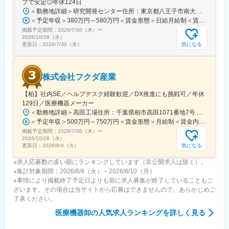
プで安定◎年休124日
＜勤務地詳細＞研究開発センター住所：東京都八王子市南大沢四丁目７－１ 勤務地最寄駅：京王相模原線／南大沢駅受動喫煙対策：屋内全面禁煙変更の範囲：会社の定める事業所
＜予定年収＞380万円～580万円＜賃金形態＞日給月給制＜賃金内訳＞月額（基本給）：243,000円～370,000円/月20日間勤務想定＜想定月額＞243,000円～370,000円＜昇給有無＞有＜残業手当＞有＜給与補足＞※経験やスキルを考慮して決定します。■昇給：年1回■賞与：年2回(7月、12月)賃金はあくまでも目安の金額であり、選考を通じて上下する可能性があります。月給(月額)は固定手当を含めた表記です。
掲載予定期間：
2026/7/30（木）
〜
2026/10/28（水）
気になる
更新日：
2026/7/30（木）
株式会社フクダ産業
【柏】社内SE／ヘルプデスク経験歓迎／DX推進にも挑戦可／年休
129日／医療機器メーカー
＜勤務地詳細＞高田工場住所：千葉県柏市高田1071番地7号 勤務地最寄駅：つくばエクスプレス線／柏の葉キャンパス駅受動喫煙対策：屋内全面禁煙変更の範囲：【変更の範囲：流山本社および高田工場】
＜予定年収＞500万円～750万円＜賃金形態＞月給制＜賃金内訳＞月額（基本給）：300,000円～430,000円＜月給＞300,000円～430,000円＜昇給有無＞有＜残業手当＞有＜給与補足＞※経験・スキルを考慮の上決定いたします。■賞与：年2回（7月・12月）※昨年実績4.2ヶ月■昇給：年1回（1月）■モデル年収：・年収580万円 主任（月給34万円×12ヶ月＋諸手当）・年収820万円 課長（月給48万円×12ヶ月＋諸手当）賃金はあくまでも目安の金額であり、選考を通じて上下する可能性があります。月給(月額)は固定手当を含めた表記です。
掲載予定期間：
2026/7/30（木）
〜
2026/10/28（水）
気になる
更新日：
2026/8/4（火）
※求人応募数の多い順にランキングしています（非公開求人は除く）。
※集計対象期間：2026/8/4（火）～2026/8/10（月）
※事情により掲載終了予定日よりも前に求人募集が終了していることもご
ざいます。その場合は当サイトから応募はできませんので、あらかじめご
了承ください。
医療機器卸
の人気求人ランキングを詳しく見る