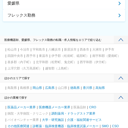
愛媛県
フレックス勤務
医療機器卸、愛媛県、フレックス勤務の転職・求人情報をエリアで絞り込む
松山市
今治市
宇和島市
八幡浜市
新居浜市
西条市
大洲市
伊予市
四国中央市
西予市
東温市
伊予郡（松前町、砥部町）
南宇和郡（愛南町）
喜多郡（内子町）
北宇和郡（松野町、鬼北町）
西宇和郡（伊方町）
上浮穴郡（久万高原町）
越智郡（上島町）
ほかのエリアで探す
鳥取県
島根県
岡山県
広島県
山口県
徳島県
香川県
高知県
ほかの業種で探す
医薬品メーカー業界
医療機器メーカー業界
医薬品卸
CRO
病院・大学病院・クリニック
調剤薬局・ドラッグストア業界
バイオベンチャー業界
大学・研究施設
介護・福祉関連サービス
その他医療関連
診断薬・臨床検査機器・臨床検査試薬メーカー
SMO
CSO