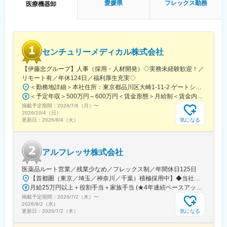
■働き方
愛媛県
フレックス勤務
医療機器卸
・ご自身で出張を含む業務設計を行い（直行直帰可）、残業時間
は月10時間程とワークライフバランスを整えやすい環境です。
・始業時間は7：00～10：00の範囲内で調整が可能です。
■モデル年収
センチュリーメディカル株式会社
例：5年目590万円、7年目710万円
【伊藤忠グループ】人事（採用・人材開発）◇実務未経験歓迎！／
■環境について
リモート有／年休124日／福利厚生充実◇
全社員中途入社で、過去3年の平均離職率は4.1% です。当事業部
＜勤務地詳細＞本社住所：東京都品川区大崎1-11-2 ゲートシティ大崎イーストタワー22Ｆ勤務地最寄駅：JR山手線／大崎駅受動喫煙対策：屋内全面禁煙変更の範囲：会社の定める事業所（リモートワーク含む）
は3年連続で高水準の売上と営業利益を達成し、部全体で能力を遺
＜予定年収＞500万円～600万円＜賃金形態＞月給制＜賃金内訳＞月額（基本給）：300,000円～350,000円＜月給＞300,000円～350,000円＜昇給有無＞有＜残業手当＞有＜給与補足＞上記年収は、あくまで目安であり、前職・経験を考慮し検討させて頂きます。■昇給：あり■賞与：あり※会社業績と個人業績に応じて算定されます。賃金はあくまでも目安の金額であり、選考を通じて上下する可能性があります。月給(月額)は固定手当を含めた表記です。
憾なく発揮いただけます。
掲載予定期間：
2026/7/6（月）
〜
2026/10/4（日）
■魅力・得られる経験
気になる
更新日：
2026/8/4（火）
フィブロスキャンは従来の検査対象のウイルス性肝炎患者だけで
なく、国内罹患者も多い生活習慣病に起因する脂肪性肝疾患ま
で、多くの肝疾患患者様の病態を非侵襲かつ簡便に検査できる検
アルフレッサ株式会社
査機器です。この生活習慣病を背景とする肝疾患は増加の一途で
あり、多数の製薬企業が同領域の治療薬開発を行っていること等
医薬品ルート営業／残業少なめ／フレックス制／年間休日125日
から、市場の成長が大いに期待されます。世界各国で膨大な文献
【首都圏（東京／埼玉／神奈川／千葉）積極採用中】◆当社が展開する【北海道／関東／首都圏／中部／近畿／九州】の各事業所へご希望を考慮した上で配属となります。【北海道】北海道【関東】栃木／群馬／茨城／長野／山梨／新潟【首都圏】東京／埼玉／神奈川／千葉★積極採用エリア【中部】静岡／愛知／三重／岐阜【近畿】滋賀／兵庫／大阪／京都／奈良／和歌山【九州】福岡／長崎／熊本／大分／宮崎／鹿児島各事業所の詳細については、弊社HPよりご確認ください※「企業情報」→「拠点」よりご確認いただけます。屋内禁煙(※喫煙室あり※禁煙タイムあり※喫煙室での就労はありません)
に基づいたエビデンスベースドの本製品は、既に国内肝臓専門医
月給25万円以上＋役割手当＋家族手当 (★4年連続ベースアップ実施！)※時間外手当別途支給※年齢、経験、能力を考慮の上、優遇します
の認知度も高く、検査に対する顧客からの信頼も厚く、国内外の
掲載予定期間：
2026/7/2（木）
〜
ガイドラインで参照・推奨されています。更に、肝臓だけでなく
2026/9/2（水）
糖尿病専門医ともシナジーのある医療機器であり、加えて弊社は
気になる
更新日：
2026/7/2（木）
本製品の国内専売企業です。あることから、力強い製品背景の下