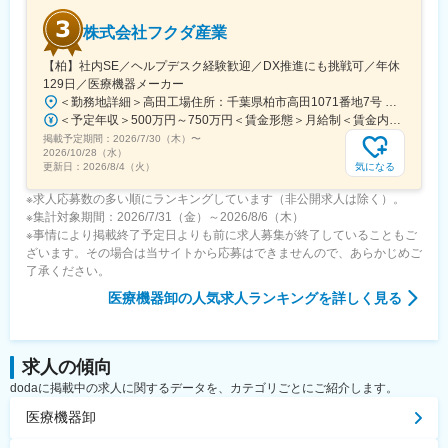
で営業活動にお取り組みいただけます。
株式会社フクダ産業
変更の範囲：会社の定める業務
【柏】社内SE／ヘルプデスク経験歓迎／DX推進にも挑戦可／年休
129日／医療機器メーカー
＜勤務地詳細＞高田工場住所：千葉県柏市高田1071番地7号 勤務地最寄駅：つくばエクスプレス線／柏の葉キャンパス駅受動喫煙対策：屋内全面禁煙変更の範囲：【変更の範囲：流山本社および高田工場】
＜予定年収＞500万円～750万円＜賃金形態＞月給制＜賃金内訳＞月額（基本給）：300,000円～430,000円＜月給＞300,000円～430,000円＜昇給有無＞有＜残業手当＞有＜給与補足＞※経験・スキルを考慮の上決定いたします。■賞与：年2回（7月・12月）※昨年実績4.2ヶ月■昇給：年1回（1月）■モデル年収：・年収580万円 主任（月給34万円×12ヶ月＋諸手当）・年収820万円 課長（月給48万円×12ヶ月＋諸手当）賃金はあくまでも目安の金額であり、選考を通じて上下する可能性があります。月給(月額)は固定手当を含めた表記です。
掲載予定期間：
2026/7/30（木）
〜
2026/10/28（水）
気になる
更新日：
2026/8/4（火）
※求人応募数の多い順にランキングしています（非公開求人は除く）。
※集計対象期間：2026/7/31（金）～2026/8/6（木）
※事情により掲載終了予定日よりも前に求人募集が終了していることもご
ざいます。その場合は当サイトから応募はできませんので、あらかじめご
了承ください。
医療機器卸
の人気求人ランキングを詳しく見る
求人の傾向
dodaに掲載中の求人に関するデータを、カテゴリごとにご紹介します。
医療機器卸