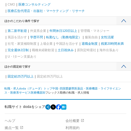
CMO
医療コンサルティング
医療広告代理店・出版社・マーケティング・リサーチ
ほかのこだわり条件で探す
第二新卒歓迎
外資系企業
年間休日120日以上
管理職・マネジャー
英語を活かす
学歴不問
転勤なし（勤務地限定）
服装自由
女性活躍
社宅・家賃補助制度
上場企業
中国語を活かす
退職金制度
残業20時間未満
完全週休2日制
職種未経験歓迎
土日祝休み
原則定時退社
海外出張あり
U・Iターン支援あり
ほかの固定給で探す
固定給25万円以上
固定給35万円以上
転職・求人doda（デューダ）トップ
中国･四国
愛媛県
医薬品・医療機器・ライフサイエン
ス・医療系サービス
医療機器卸
フレックス勤務の転職・求人情報
転職サイト dodaをシェア
ヘルプ
会社概要
拠点一覧
利用規約