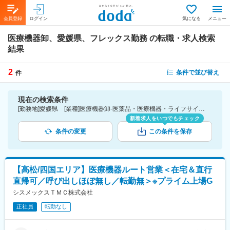
会員登録
ログイン
気になる
メニュー
医療機器卸、愛媛県、フレックス勤務
の転職・求人検索
結果
2
条件で並び替え
件
現在の検索条件
[勤務地]愛媛県 [業種]医療機器卸-医薬品・医療機器・ライフサイエンス・医療系サービス [詳細条件](休日・働き方)フレックス勤務
新着求人をいつでもチェック
条件の変更
この条件を保存
【高松/四国エリア】医療機器ルート営業＜在宅＆直行
直帰可／呼び出しほぼ無し／転勤無＞※プライム上場G
シスメックスＴＭＣ株式会社
正社員
転勤なし