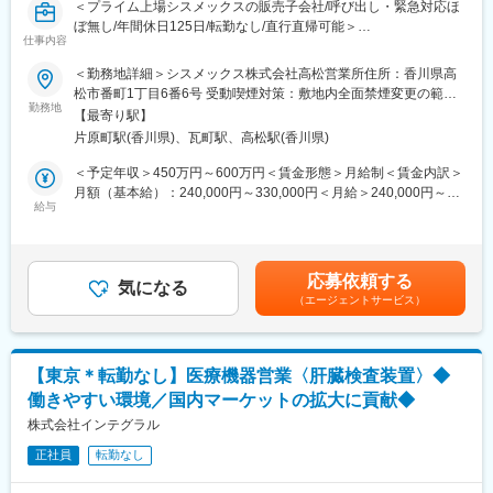
＜プライム上場シスメックスの販売子会社/呼び出し・緊急対応ほ
ぼ無し/年間休日125日/転勤なし/直行直帰可能＞
仕事内容
■職務内容：
＜勤務地詳細＞シスメックス株式会社高松営業所住所：香川県高
ヘマトロジー（血球計数検査）分野で世界トップクラスのシェア
松市番町1丁目6番6号 受動喫煙対策：敷地内全面禁煙変更の範
を誇るシスメックス100％資本のグループ企業において、検査装
勤務地
囲：会社の定める事業所
【最寄り駅】
置のルート営業をご担当いただきます。同社は東証プライム上場
片原町駅(香川県)、瓦町駅、高松駅(香川県)
のシスメックス株式会社の販売子会社で、同社の検査機器を中小
病院・クリニックを中心に販売しております。
＜予定年収＞450万円～600万円＜賃金形態＞月給制＜賃金内訳＞
～具体的には～
月額（基本給）：240,000円～330,000円＜月給＞240,000円～
血液･尿･凝固･免疫等の検体検査装置といったシスメックス製品を
給与
330,000円＜昇給有無＞有＜残業手当＞有＜給与補足＞※経験やス
代理店向けにルート営業。中小病院やクリニック、動物病院がメ
キルを考慮の上、当社規定により決定いたします。賃金はあくま
インクライアント。他社からのリプレイスをミッションとし、そ
でも目安の金額であり、選考を通じて上下する可能性がありま
のために代理店と密にコミュニケーションを取り、協働しなが
す。月給(月額)は固定手当を含めた表記です。
応募依頼する
ら、リプレイス情報や病院情報を得て、クライアントを紹介して
気になる
（エージェントサービス）
もらう流れになります。
■担当エリア：四国全域をご担当いただきます。
【東京＊転勤なし】医療機器営業〈肝臓検査装置〉◆
■業務の特徴：
働きやすい環境／国内マーケットの拡大に貢献◆
・製品力も高く、品質の高さをPRして顧客に貢献する事ができま
す。
株式会社インテグラル
・シスメックスの営業担当や技術者など多くの関係各者と連携し
正社員
転勤なし
ながら情報収集が必要です。クライアントは院長といった経営層
になるため、細やかなフォロー、論理的な対話と難易度の高い営