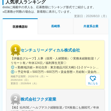
人気求人ランキング
dodaに掲載中の求人を、応募数順にランキング形式でご紹介します。
※応募数が同数の場合は、新着順に表示しています。
更新日：
2026/8/10（月）
長崎県
外資系企業
医療機器卸
センチュリーメディカル株式会社
【伊藤忠グループ】人事（採用・人材開発）◇実務未経験歓迎！／
リモート有／年休124日／福利厚生充実◇
＜勤務地詳細＞本社住所：東京都品川区大崎1-11-2 ゲートシティ大崎イーストタワー22Ｆ勤務地最寄駅：JR山手線／大崎駅受動喫煙対策：屋内全面禁煙変更の範囲：会社の定める事業所（リモートワーク含む）
＜予定年収＞500万円～600万円＜賃金形態＞月給制＜賃金内訳＞月額（基本給）：300,000円～350,000円＜月給＞300,000円～350,000円＜昇給有無＞有＜残業手当＞有＜給与補足＞上記年収は、あくまで目安であり、前職・経験を考慮し検討させて頂きます。■昇給：あり■賞与：あり※会社業績と個人業績に応じて算定されます。賃金はあくまでも目安の金額であり、選考を通じて上下する可能性があります。月給(月額)は固定手当を含めた表記です。
掲載予定期間：
2026/7/6（月）
〜
2026/10/4（日）
気になる
更新日：
2026/8/4（火）
株式会社フクダ産業
【柏】社内SE／ヘルプデスク経験歓迎／DX推進にも挑戦可／年休