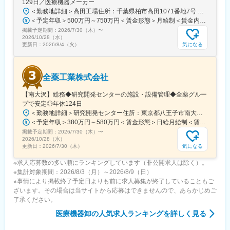
129日／医療機器メーカー
＜勤務地詳細＞高田工場住所：千葉県柏市高田1071番地7号 勤務地最寄駅：つくばエクスプレス線／柏の葉キャンパス駅受動喫煙対策：屋内全面禁煙変更の範囲：【変更の範囲：流山本社および高田工場】
＜予定年収＞500万円～750万円＜賃金形態＞月給制＜賃金内訳＞月額（基本給）：300,000円～430,000円＜月給＞300,000円～430,000円＜昇給有無＞有＜残業手当＞有＜給与補足＞※経験・スキルを考慮の上決定いたします。■賞与：年2回（7月・12月）※昨年実績4.2ヶ月■昇給：年1回（1月）■モデル年収：・年収580万円 主任（月給34万円×12ヶ月＋諸手当）・年収820万円 課長（月給48万円×12ヶ月＋諸手当）賃金はあくまでも目安の金額であり、選考を通じて上下する可能性があります。月給(月額)は固定手当を含めた表記です。
掲載予定期間：
2026/7/30（木）
〜
2026/10/28（水）
気になる
更新日：
2026/8/4（火）
全薬工業株式会社
【南大沢】総務◆研究開発センターの施設・設備管理◆全薬グルー
プで安定◎年休124日
＜勤務地詳細＞研究開発センター住所：東京都八王子市南大沢四丁目７－１ 勤務地最寄駅：京王相模原線／南大沢駅受動喫煙対策：屋内全面禁煙変更の範囲：会社の定める事業所
＜予定年収＞380万円～580万円＜賃金形態＞日給月給制＜賃金内訳＞月額（基本給）：243,000円～370,000円/月20日間勤務想定＜想定月額＞243,000円～370,000円＜昇給有無＞有＜残業手当＞有＜給与補足＞※経験やスキルを考慮して決定します。■昇給：年1回■賞与：年2回(7月、12月)賃金はあくまでも目安の金額であり、選考を通じて上下する可能性があります。月給(月額)は固定手当を含めた表記です。
掲載予定期間：
2026/7/30（木）
〜
2026/10/28（水）
気になる
更新日：
2026/7/30（木）
※求人応募数の多い順にランキングしています（非公開求人は除く）。
※集計対象期間：2026/8/3（月）～2026/8/9（日）
※事情により掲載終了予定日よりも前に求人募集が終了していることもご
ざいます。その場合は当サイトから応募はできませんので、あらかじめご
了承ください。
医療機器卸
の人気求人ランキングを詳しく見る