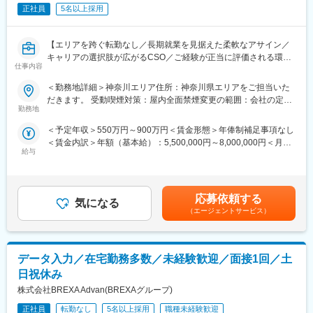
社員が多いのも特徴です。
正社員
5名以上採用
（２）豊富なキャリアップの機会があります： MRとして専門性
を磨き、管理職を目指していただく方も多くございますし、社内
【エリアを跨ぐ転勤なし／長期就業を見据えた柔軟なアサイン／
公募制度も充実しておりますので、IQVIAが展開している他の事業
キャリアの選択肢が広がるCSO／ご経験が正当に評価される環
部への異動も可能です。
仕事内容
境】
※病院の経営コンサル、医薬品メーカーのマーケティング支援、人
事担当者などの管理部門など
＜勤務地詳細＞神奈川エリア住所：神奈川県エリアをご担当いた
【はじめに】
（３）手厚い研修体制でスキルアップができます：製品研修、ス
だきます。 受動喫煙対策：屋内全面禁煙変更の範囲：会社の定め
今回はMRを募集します。MR資格更新予定の方・ベテランの方も
キル研修、学術研修と、国内最大手だからこそ仕事に必要な知識
勤務地
る事業所（リモートワーク含む）
歓迎です。勤務地はご本人様の希望を鑑み決定いたします。20代
やスキルをしっかりと身に付けられる研修制度があります。MRと
＜予定年収＞550万円～900万円＜賃金形態＞年俸制補足事項なし
～50代まで幅広く活躍しており、長期就業も叶う環境です。
してのスキルのみならず、データ分析、マーケティングなど多角
＜賃金内訳＞年額（基本給）：5,500,000円～8,000,000円＜月額
的にヘルスケアのプロフェッショナル人材を育成する研修制度を
給与
＞458,333円～666,666円（12分割）＜昇給有無＞有＜残業手当＞
【業務内容】
整備しています。
無＜給与補足＞同社は年俸制になります。別途以下のような手当
大手製薬会社などを中心としたクライアントのプロジェクトへの
があります。・四半期一時金：10万円（四半期に1回、10万円程
配属です。担当エリアの医療機関（開業医、病院）を訪問して、
【IQVIAサービシーズジャパンについて】
度支給）※ただし支給条件有。賃金はあくまでも目安の金額であ
医師、薬剤師に課題解決するための医薬品情報を提供、副作用情
・世界100以上の国と地域／8万人の社員が、医薬品の臨床開発～
応募依頼する
気になる
り、選考を通じて上下する可能性があります。月給(月額)は固定手
報を収集を行っていただきます。
プロモーションに携わり、市場を流通するほぼすべての医薬品に
（エージェントサービス）
当を含めた表記です。
関与しています
《具体的には...》
・日本においても業界トップシェアを誇り、常時100以上のPJが
■新薬のプロモーション
稼働しています
データ入力／在宅勤務多数／未経験歓迎／面接1回／土
■長期収載品の市場拡大
■ジェネリック医薬品のプロモーション
日祝休み
※プロジェクトの状況によっては、選考保留（ご紹介できるプロジ
変更の範囲：会社の定める業務
株式会社BREXA Advan(BREXAグループ)
ェクトが出るまで保留）となる場合もございますのであらかじめ
ご認識の程よろしくお願いします※
正社員
転勤なし
5名以上採用
職種未経験歓迎