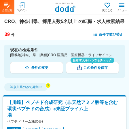
会員登録
ログイン
気になる
メニュー
CRO、神奈川県、採用人数5名以上
の転職・求人検索結果
39
条件で並び替え
件
現在の検索条件
[勤務地]神奈川県 [業種]CRO-医薬品・医療機器・ライフサイエンス・医療系サービス [詳細条件](募集・採用情報)採用人数5名以上
新着求人をいつでもチェック
条件の変更
この条件を保存
神奈川県
のみで募集中
【川崎】ペプチド合成研究（非天然アミノ酸等を含む
環状ペプチドの合成）※東証プライム上
場
ペプチドリーム株式会社