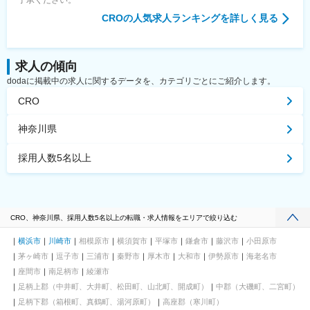
CRO
の人気求人ランキングを詳しく見る
求人の傾向
dodaに掲載中の求人に関するデータを、カテゴリごとにご紹介します。
CRO
神奈川県
採用人数5名以上
CRO、神奈川県、採用人数5名以上の転職・求人情報をエリアで絞り込む
横浜市
川崎市
相模原市
横須賀市
平塚市
鎌倉市
藤沢市
小田原市
茅ヶ崎市
逗子市
三浦市
秦野市
厚木市
大和市
伊勢原市
海老名市
座間市
南足柄市
綾瀬市
足柄上郡（中井町、大井町、松田町、山北町、開成町）
中郡（大磯町、二宮町）
足柄下郡（箱根町、真鶴町、湯河原町）
高座郡（寒川町）