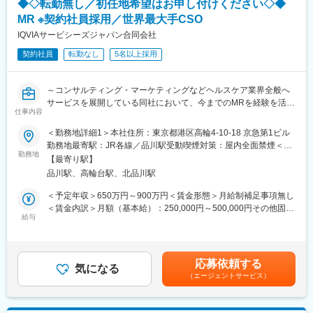
◆◇転勤無し／初任地希望はお申し付けください◇◆
努力がきちんと報われる報酬制度になっています。
変更の範囲：会社の定める業務
MR ※契約社員採用／世界最大手CSO
《丁寧な研修・支援体制で成長を応援！》
IQVIAサービシーズジャパン合同会社
入社後は2カ月間の研修制度がありますので、未経験の方も安心し
てご応募ください！同期社員と一緒に集中的に研修を行い、その
契約社員
転勤なし
5名以上採用
後配属先に応じた製品研修を行います。
※配属は入社後に確定する予定です。
～コンサルティング・マーケティングなどヘルスケア業界全般へ
また、配属後も一人ひとりの知識とスキルレベルを上げるために
サービスを展開している同社において、今までのMRを経験を活か
様々な研修をご用意しています。
仕事内容
し活躍することが可能です～
《あなたの想いを実現する豊富なキャリアプランとサポート体
＜勤務地詳細1＞本社住所：東京都港区高輪4-10-18 京急第1ビル
■具体的な業務詳細：これまでのMRとしての実績、経験をもと
制！》
勤務地最寄駅：JR各線／品川駅受動喫煙対策：屋内全面禁煙＜勤
に、同社のコントラクトMRとしてクライアントのビジネスに貢献
志向性やその時の環境に応じてや「１つの領域で専門性を高め
勤務地
務地詳細2＞全国住所：全国 ※希望勤務地はアドバイザーにお伝
【最寄り駅】
いただきます。
る」「幅広い疾患をカバーできるオールラウンダーになる」「本
えください。 受動喫煙対策：屋内全面禁煙変更の範囲：会社の定
品川駅、高輪台駅、北品川駅
・現在MRは正社員採用を積極的に行っておりますが、ご転勤が難
社部門（マネージャー、研修部門など）へのキャリアチェンジ」
める事業所
しい方に向けて、契約社員採用も実施しております
など幅広いキャリアプランがあります。また、弊社のマネージャ
＜予定年収＞650万円～900万円＜賃金形態＞月給制補足事項無し
・担当エリア内での訪問医療施設のターゲティング、担当医療施
ーのほとんどは、MRからキャリアをチェンジしているメンバーで
＜賃金内訳＞月額（基本給）：250,000円～500,000円その他固定
設への訪問計画作成、担当医療施設への訪問、医療従事者とのリ
す。担当マネージャーが定期的に面談を行い、分からないことや
給与
手当/月：27,000円＜月給＞277,000円～527,000円＜昇給有無＞
レーション構築
将来のキャリアに関してサポートをしていきます。
有＜残業手当＞無＜給与補足＞【残業手当について】管理監督者
・卸への訪問、同行、卸 MS（Marketing Specialist 医薬品卸販売
の承認の上、研究会、顧客との会議等が発生する場合、別途残業
担当者）とのリレーション構築
《職種に関して》
手当支給する。【補足】プロジェクト稼働手当(35,000円)、外勤
応募依頼する
・医療従事者向けの説明会の企画・実施、医師同士のコミュニケ
■MRとは主に医師や薬剤師等へ、担当製品の情報提供を行いま
気になる
日当（1日1,500円／外勤3.5時間以上）■変動賞与制（6月・12
（エージェントサービス）
ーション推進のための研究会・勉強会の立ち上げ、講演会の企
す。担当施設の患者様に応じた情報提供や、担当製品の処方後の
月・3月）※平均実績6ヶ月分■インセンティブ：3月（対象者）賃
画・運営 等
情報収集を行います。
金はあくまでも目安の金額であり、選考を通じて上下する可能性
があります。月給(月額)は固定手当を含めた表記です。