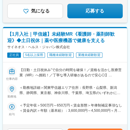
・土日祝休／年間休日122日
・長期休暇が取りやすい！（連続休暇の取得を奨励しています）
気になる
応募する
・有給取得率：70％以上
■福利厚生（転勤を伴う場合）：
＜社宅制度（法人契約）＞
【1月入社｜甲信越】未経験MR《看護師・薬剤師歓
・家賃：一部会社負担
・住居契約初期経費：会社負担（上限設定あり）
迎》◆土日祝休｜薬や医療機器で健康を支える
・入居時の引越し費用：会社負担（会社指定業者）
サイネオス・ヘルス・ジャパン株式会社
変更の範囲：会社の定める業務
正社員
5名以上採用
職種未経験歓迎
業種未経験歓迎
【日勤・土日祝休み”で自分の時間を確保！／資格を活かし医療営
業（MR）へ挑戦！／丁寧な導入研修があるので安心◎】
仕事内容
《資格と想いがあれば活躍できる！》
＜勤務地詳細＞関東甲信越エリア住所：長野県・山梨県、新潟
「誰かのためになる仕事がしたい」「社会貢献につながる仕事を
県、静岡県、東京都、神奈川県、千葉県、埼玉県のいずれかに配
したい」という想いがあればOK！当社には、臨床経験を活かして
勤務地
属となります。 受動喫煙対策：屋内全面禁煙変更の範囲：会社の
医療営業にチャレンジし活躍しているメンバーが多数在籍してい
定める事業所
＜予定年収＞500万円～650万円＜賃金形態＞年俸制補足事項なし
ます。
＜賃金内訳＞年額（基本給）：3,600,000円～4,500,000円＜月額
これまでの経験を活かして新たなフィールドで活躍したい方を歓
給与
＞300,000円～375,000円（12分割）＜昇給有無＞有＜残業手当＞
迎いたします。
有＜給与補足＞同社は年俸制になります。別途以下のような手当
があります。■プロジェクト賞与：会社及び個人業績により変動■
《おススメポイント》