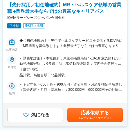
■CSO業界の動向：CSO業界の今後の動向としては今後のニーズ
変更の範囲：会社の定める業務
【先行採用／初任地確約】MR・ヘルスケア領域の営業
が拡大していくことが見込まれます。メーカーMRの場合は新製品
職 ※業界最大手ならではの豊富なキャリアパス
の上市、競合品の出現、特許切れ、等によってMRの雇用が流動的
となるケースもありますが、ヘルスケアのマーケットで見た時に
IQVIAサービシーズジャパン合同会社
は市場はかなりの拡大フェーズにございます。そのため、販売を
正社員
5名以上採用
アウトソースする欧米的な手法が今後はベーシックなものとな
り、コントラクトMRとして息の長いキャリアを形成することがで
きるのです。
◆◇初任地確約！世界中でヘルスケアサービスを提供するIQVIAに
てMR担当を募集致します！業界最大手ならではの豊富なキャリア
■当社について：当社は米国に本社を置き、世界100以上の国や地
仕事内容
パスがございます◆◇
域で約55,000名の社員を有し、情報や革新的テクノロジー、およ
＜勤務地詳細1＞本社住所：東京都港区高輪4-10-18 京急第1ビル
び臨床試験サービスを提供する世界的なリーディングカンパニー
■具体的な業務詳細
勤務地最寄駅：JR各線／品川駅受動喫煙対策：屋内全面禁煙＜勤
です。当社は、疾患領域、サイエンス、解析における長年の経験
国内トップクラスのプロジェクト受託実績を誇る当社の一員とし
勤務地
務地詳細2＞全国住所：全国 ※希望勤務地はアドバイザーにお伝
や知識を生かして、様々なサービスを提供し続けています。
【最寄り駅】
て、医薬品PJなどを中心にクライアントビジネス拡大に貢献して
えください。 受動喫煙対策：屋内全面禁煙変更の範囲：会社の定
品川駅、高輪台駅、北品川駅
いただきます。
める事業所
変更の範囲：会社の定める業務
・担当エリアの訪問医療施設のターゲティング、担当医療施設へ
＜予定年収＞650万円～900万円＜賃金形態＞月給制補足事項無し
の訪問計画作成、担当医療施設への訪問、医療従事者とのリレー
＜賃金内訳＞月額（基本給）：300,000円～600,000円その他固定
ション構築
給与
手当/月：27,000円＜月給＞327,000円～627,000円＜昇給有無＞
・卸への訪問、同行、卸 MSとのリレーション構築
有＜残業手当＞無＜給与補足＞【残業手当について】管理監督者
・医療従事者向けの説明会の企画・実施、医師同士のコミュニケ
の承認の上、研究会、顧客との会議等が発生する場合、別途残業
ーション推進のための研究会・勉強会の立ち上げ、講演会の企
手当支給する。【補足】プロジェクト稼働手当(35,000円)、外勤
応募依頼する
画・運営 等
気になる
日当（1日1,500円／外勤3.5時間以上）■変動賞与制（6月・12
（エージェントサービス）
月・3月）※平均実績6ヶ月分■インセンティブ：3月（対象者）賃
■先行採用について
金はあくまでも目安の金額であり、選考を通じて上下する可能性
・初任地の配属プロジェクトを、ご希望の1つの都道府県確約で先