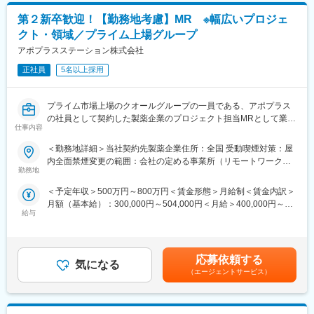
があります。月給(月額)は固定手当を含めた表記です。
行採用オファーをお出しいたします
第２新卒歓迎！【勤務地考慮】MR ※幅広いプロジェ
・再配属時は全国勤務が対象となります（希望勤務地は考慮いた
クト・領域／プライム上場グループ
します）
・プロジェクトは先発医薬品のみならず、長期収載品・ジェネリ
アポプラスステーション株式会社
ック・医療機器などの全てのプロジェクトが対象です
正社員
5名以上採用
・配属プロジェクトの検討は、入社確定後に順次、検討を開始さ
せていただきます
プライム市場上場のクオールグループの一員である、アポプラス
■当社について
の社員として契約した製薬企業のプロジェクト担当MRとして業務
・世界100以上の国と地域／8万人の社員が、医薬品の臨床開発～
仕事内容
に従事していただきます。内資・外資の新薬メーカー、ジェネリ
プロモーションに携わり、市場を流通するほぼすべての医薬品に
ックメーカーなどプロジェクトは多岐に渡りますので、今までの
＜勤務地詳細＞当社契約先製薬企業住所：全国 受動喫煙対策：屋
関与しています
経験を活かせる環境が整っています。
内全面禁煙変更の範囲：会社の定める事業所（リモートワーク含
・日本においても業界トップシェアを誇り、常時100以上のPJが
■営業スタイル：担当エリアの医療機関（開業医、病院）を訪問し
勤務地
む）
稼働しています
て、医師、薬剤師に課題解決するための医薬品情報を提供、副作
＜予定年収＞500万円～800万円＜賃金形態＞月給制＜賃金内訳＞
用情報を収集を行っていただきます。
■当社の魅力
月額（基本給）：300,000円～504,000円＜月給＞400,000円～
・新薬のプロモーション
・研修体制：製品研修、スキル研修、学術研修と、国内最大手だ
給与
654,000円（一律手当を含む）＜昇給有無＞有＜残業手当＞有＜
・長期収載品の市場拡大
からこそ仕事に必要な知識やスキルをしっかりと身に付けられる
給与補足＞※別途営業日当有（年間約40万円／1日2000円／4時間
・ジェネリック医薬品のプロモーション
研修制度があります。MRとしてのスキルのみならず、データ分
以上外勤の場合）※能力・前給などを考慮し、規定により決定しま
※1プロジェクトを約2年程度担当します。
析、マーケティングなど多角的にヘルスケアのプロフェッショナ
す。※その他の手当は「待遇・福利厚生」欄をご参照ください。昇
※プロジェクトマネージャー（PM）、スーパーバイザー(SV)よ
応募依頼する
ル人材を育成する研修制度を整備しています。
気になる
給：年1回★頑張りに応じて年収UP★赴任先の評価次第で大幅に
り、日々の活動についてフォローを受けられる環境です。全国に
（エージェントサービス）
・充実の待遇：同業他社の中でも平均給与の高さや日当の支給の
年収をUPできます。（年2回業績給改定）賃金はあくまでも目安
SVを配置し、素早くフォローができる体制をとっています。
他、退職金や団体保険制度など福利厚生が充実しています。長期
の金額であり、選考を通じて上下する可能性があります。月給(月
■中途入社社員の年収例：
就業が可能です。
額)は固定手当を含めた表記です。
・入社3年目（MR経験者）28歳：642万（月給＋日当＋住宅手
・豊富なキャリアップ・スキルアップの機会：ヘルスケア業界を