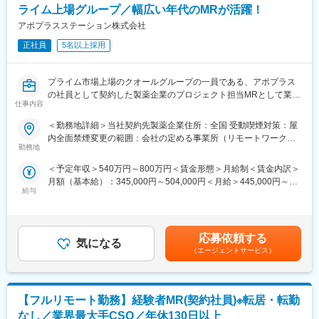
【同社の魅力】
変更の範囲：会社の定める業務
ライム上場グループ／幅広い年代のMRが活躍！
（1）充実したサポート体制
アポプラスステーション株式会社
配属後は担当マネージャーが丁寧に支援します。日々の仕事の悩
みや、キャリア形成の相談等、伴走者として活躍をサポートしま
正社員
5名以上採用
す。また知識・スキルレベルを上げるために様々な研修をご用意
しています。
プライム市場上場のクオールグループの一員である、アポプラス
（2）明確な評価制度
の社員として契約した製薬企業のプロジェクト担当MRとして業務
自身の成果や頑張りが客観的に評価され、年収に反映されます。
仕事内容
に従事していただきます。内資・外資の新薬メーカー、ジェネリ
また、在籍年数が増えると永年勤続報奨金や四半期一時金などの
ックメーカーなどプロジェクトは多岐に渡りますので、今までの
手当もアップします。つまり、やりがいや努力がきちんと報われ
＜勤務地詳細＞当社契約先製薬企業住所：全国 受動喫煙対策：屋
経験を活かせる環境が整っています。
る報酬制度になっています。
内全面禁煙変更の範囲：会社の定める事業所（リモートワーク含
■営業スタイル：担当エリアの医療機関（開業医、病院）を訪問し
（3）柔軟なキャリア
勤務地
む）
て、医師、薬剤師に課題解決するための医薬品情報を提供、副作
入社後は希望や経験に応じたプロジェクトに配属します。そのプ
＜予定年収＞540万円～800万円＜賃金形態＞月給制＜賃金内訳＞
用情報を収集を行っていただきます。
ロジェクトが気に入り、メーカーからオファーを受けた場合、メ
月額（基本給）：345,000円～504,000円＜月給＞445,000円～
・新薬のプロモーション
ーカーに転籍することも可能です。オファーや延長依頼があった
給与
654,000円（一律手当を含む）＜昇給有無＞有＜残業手当＞有＜
・長期収載品の市場拡大
としても、別のプロジェクトにチャレンジしたい場合は断ること
給与補足＞※別途営業日当有（年間約40万円／1日2000円／4時間
・ジェネリック医薬品のプロモーション
もできます。また、定期的な面談を通じて、その時々に応じたプ
以上外勤の場合）※能力・前給などを考慮し、規定により決定しま
※1プロジェクトを約2年程度担当します。
ロジェクトを提示するなどフレキシブルにキャリアが形成できま
す。※その他の手当は「待遇・福利厚生」欄をご参照ください。昇
※プロジェクトマネージャー、スーパーバイザー(SV)より、日々の
す。その他、本社部門（マネージャー、研修部門など）への道も
応募依頼する
気になる
給：年1回★頑張りに応じて年収UP★赴任先の評価次第で大幅に
活動についてフォローを受けられる環境です。全国にSVを配置
あります。
（エージェントサービス）
年収をUPできます。（年2回業績給改定）賃金はあくまでも目安
し、素早くフォローができる体制をとっています。
の金額であり、選考を通じて上下する可能性があります。月給(月
■組織：約600名のコントラクトMRが在籍しています。社長をは
【同社について】
額)は固定手当を含めた表記です。
じめ、役員クラスが元MR出身のためMRのキャリアや育成、長期
同社は、医療機器・製薬メーカーの営業領域を支援するCSOと呼
【フルリモート勤務】経験者MR(契約社員)※転居・転勤
就業について力を入れている企業です。
ばれる業種です。「新製品が発売されたため営業を増員したい」
■特徴：
「このエリアで営業活動を拡大したい」といったようなメーカー
なし／業界最大手CSO／年休130日以上