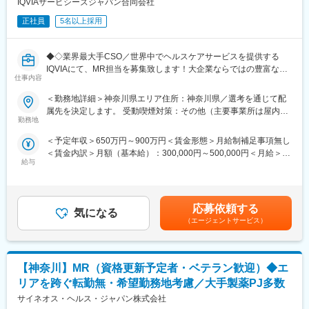
・バイオ医薬品企業として、ペプチド創薬開発を行ってきまし
IQVIAサービシーズジャパン合同会社
た。複数の大手医薬品メーカーと共に、共同研究開発も進行中で
正社員
5名以上採用
す。自社プロジェクトだけではなく、PDPSの技術ライセンス契
約も各社と進めており、創薬だけでない収入源を確保していま
す。
◆◇業界最大手CSO／世界中でヘルスケアサービスを提供する
・世界中の戦略的パートナーと緊密な連携を取り、疾患領域や薬
IQVIAにて、MR担当を募集致します！大企業ならではの豊富なキ
物の投与経路などを問わずに、各ターゲットに対するヒット化合
仕事内容
ャリアパスがございます◆◇
物の探索などを行っております。
＜勤務地詳細＞神奈川県エリア住所：神奈川県／選考を通じて配
・今後は自社創薬にも事業を展開する展望があり、オンコロジー
【具体的な業務詳細】
属先を決定します。 受動喫煙対策：その他（主要事業所は屋内全
関連など複数のパイプラインが進行しています。
国内トップクラスのプロジェクト受託実績を誇る当社の一員とし
勤務地
面禁煙）変更の範囲：会社の定める事業所
て、医薬品PJなどを中心にクライアントビジネス拡大に貢献して
変更の範囲：会社の定める業務
＜予定年収＞650万円～900万円＜賃金形態＞月給制補足事項無し
いただきます。
＜賃金内訳＞月額（基本給）：300,000円～500,000円＜月給＞
・担当エリアの訪問医療施設のターゲティング、担当医療施設へ
給与
300,000円～500,000円＜昇給有無＞有＜残業手当＞無＜給与補足
の訪問計画作成、担当医療施設への訪問、医療従事者とのリレー
＞【残業手当について】管理監督者の承認の上、研究会、顧客と
ション構築
の会議等が発生する場合、別途残業手当支給する。【補足】プロ
・卸への訪問、同行、卸 MSとのリレーション構築
ジェクト稼働手当(35,000円)、外勤日当（1日1,500円／外勤3.5時
・医療従事者向けの説明会の企画・実施、医師同士のコミュニケ
応募依頼する
気になる
間以上）■変動賞与制（6月・12月・3月）※平均実績6ヶ月分■イン
ーション推進のための研究会・勉強会の立ち上げ、講演会の企
（エージェントサービス）
センティブ：3月（対象者）賃金はあくまでも目安の金額であり、
画・運営 等
選考を通じて上下する可能性があります。月給(月額)は固定手当を
※勤務地については、選考内で希望を伺ったうえで決定します。
含めた表記です。
【神奈川】MR（資格更新予定者・ベテラン歓迎）◆エ
＼IQVIAでMRとして働く魅力／
（１）充実の待遇：同業他社の中でも平均給与の高さや非課税の
リアを跨ぐ転勤無・希望勤務地考慮／大手製薬PJ多数
日当の支給の他、退職金や団体保険制度、単身赴任手当や月1回の
サイネオス・ヘルス・ジャパン株式会社
帰省交通費の支給など福利厚生が充実しており、長期就業される