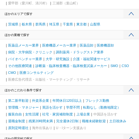
愛甲郡（愛川町、清川村）
三浦郡（葉山町）
ほかのエリアで探す
茨城県
栃木県
群馬県
埼玉県
千葉県
東京都
山梨県
ほかの業種で探す
医薬品メーカー業界
医療機器メーカー業界
医薬品卸
医療機器卸
病院・大学病院・クリニック
調剤薬局・ドラッグストア業界
バイオベンチャー業界
大学・研究施設
介護・福祉関連サービス
その他医療関連
診断薬・臨床検査機器・臨床検査試薬メーカー
SMO
CSO
CMO
医療コンサルティング
医療広告代理店・出版社・マーケティング・リサーチ
ほかのこだわり条件で探す
第二新卒歓迎
外資系企業
年間休日120日以上
フレックス勤務
管理職・マネジャー
英語を活かす
学歴不問
転勤なし（勤務地限定）
服装自由
女性活躍
社宅・家賃補助制度
上場企業
中国語を活かす
退職金制度
残業20時間未満
完全週休2日制
職種未経験歓迎
土日祝休み
原則定時退社
海外出張あり
U・Iターン支援あり
ほかの固定給で探す