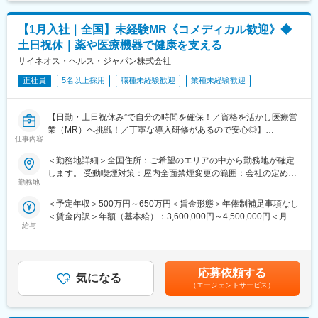
す。また知識・スキルレベルを上げるために様々な研修をご用意
しています。
【1月入社｜全国】未経験MR《コメディカル歓迎》◆
■エリアを跨ぐ転勤なし：
土日祝休｜薬や医療機器で健康を支える
初任地希望だけでなく、エリアを跨いでの転勤はございません。
サイネオス・ヘルス・ジャパン株式会社
2ndプロジェクト以降も希望や適性に応じて、アサインを検討い
たします。
正社員
5名以上採用
職種未経験歓迎
業種未経験歓迎
■明確な評価制度：
【日勤・土日祝休み”で自分の時間を確保！／資格を活かし医療営
自身の成果や頑張りが客観的に評価され、年収に反映されます。
業（MR）へ挑戦！／丁寧な導入研修があるので安心◎】
また、在籍年数が増えると永年勤続報奨金や四半期一時金などの
仕事内容
手当もアップします。つまり、やりがいや努力がきちんと報われ
《資格と想いがあれば活躍できる！》
る報酬制度になっています。
＜勤務地詳細＞全国住所：ご希望のエリアの中から勤務地が確定
「誰かのためになる仕事がしたい」「社会貢献につながる仕事を
します。 受動喫煙対策：屋内全面禁煙変更の範囲：会社の定める
したい」という想いがあればOK！当社には、臨床経験を活かして
【キャリアパス】
勤務地
事業所
医療営業にチャレンジし活躍しているメンバーが多数在籍してい
入社後は希望や経験に応じたプロジェクトに配属します。メーカ
＜予定年収＞500万円～650万円＜賃金形態＞年俸制補足事項なし
ます。
ーからオファーを受けた場合、メーカーに転籍することも可能で
＜賃金内訳＞年額（基本給）：3,600,000円～4,500,000円＜月額
これまでの経験を活かして新たなフィールドで活躍したい方を歓
す。オファーや延長依頼があったとしても、別のプロジェクトに
給与
＞300,000円～375,000円（12分割）＜昇給有無＞有＜残業手当＞
迎いたします。
チャレンジしたい場合は断ることもできます。また、定期的な面
有＜給与補足＞同社は年俸制になります。別途以下のような手当
談を通じて、その時々に応じたプロジェクトを提示するなどフレ
があります。・プロジェクト賞与：会社及び個人業績により変
《おススメポイント》
キシブルにキャリアが形成できます。その他、本社部門（マネー
動・四半期一時金：10万円（四半期に1回、10万円程度支給）※た
■夜勤なし！日勤・土日祝休みで働き方改善・ワークライフバラン
ジャー、研修部門など）への道もあります。
応募依頼する
気になる
だし支給条件有。他、永続勤務報奨金（3年勤務5万円支給、5年
スの両立が叶う！
（エージェントサービス）
勤務10万円…）ございます。賃金はあくまでも目安の金額であ
■明確な評価制度あり！自身の成果や頑張りが客観的に評価され、
【業務内容】
り、選考を通じて上下する可能性があります。月給(月額)は固定手
年収に反映されます。また、在籍年数が増えると永年勤続報奨金
大手製薬会社などを中心としたクライアントのプロジェクトへの