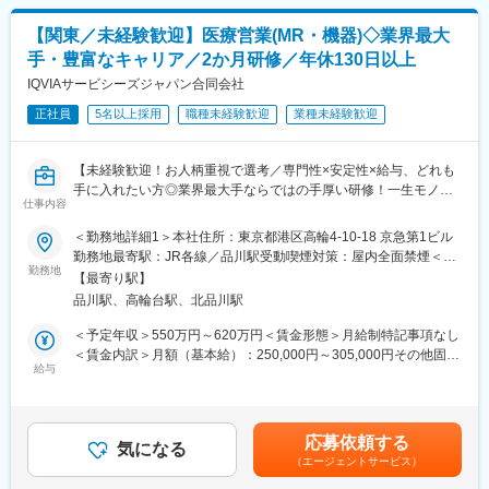
＜社会貢献度の高さ＞
当を含めた表記です。
や四半期一時金などの手当もアップします。つまり、やりがいや
自身の売上・営業活動が患者さんのQOLの向上や病気から救うこ
【関東／未経験歓迎】医療営業(MR・機器)◇業界最大
努力がきちんと報われる報酬制度になっています。
とに繋がるため、やりがいをもって営業できます。
手・豊富なキャリア／2か月研修／年休130日以上
《丁寧な研修・支援体制で成長を応援！》
IQVIAサービシーズジャパン合同会社
＜頑張りは適切に評価＞
入社後は2カ月間の研修制度がありますので、未経験の方も安心し
成果に応じた評価制度が整っており、頑張り次第で大幅な年収UP
てご応募ください！同期社員と一緒に集中的に研修を行い、その
正社員
5名以上採用
職種未経験歓迎
業種未経験歓迎
も目指せます。
後配属先に応じた製品研修を行います。
※配属は入社後に確定する予定です。
■福利厚生（転勤を伴う場合）：
【未経験歓迎！お人柄重視で選考／専門性×安定性×給与、どれも
また、配属後も一人ひとりの知識とスキルレベルを上げるために
＜社宅制度（法人契約）＞
手に入れたい方◎業界最大手ならではの手厚い研修！一生モノの
様々な研修をご用意しています。
・家賃：一部会社負担
仕事内容
スキルを磨く／マーケ・コンサル・管理部門など将来のキャリア
・住居契約初期経費：会社負担（上限設定あり）
パス豊富】
《あなたの想いを実現する豊富なキャリアプランとサポート体
＜勤務地詳細1＞本社住所：東京都港区高輪4-10-18 京急第1ビル
・入居時の引越し費用：会社負担（会社指定業者）
制！》
勤務地最寄駅：JR各線／品川駅受動喫煙対策：屋内全面禁煙＜勤
＼そもそも「MR」とは？／
志向性やその時の環境に応じてや「１つの領域で専門性を高め
勤務地
務地詳細2＞関東エリア住所：関東(東京都、神奈川県、千葉県、
【最寄り駅】
「医薬情報提供者」と呼ばれる専門資格を取得して活動する営業
る」「幅広い疾患をカバーできるオールラウンダーになる」「本
埼玉県、群馬県、茨城県)/選考を通じて決定します。 受動喫煙対
変更の範囲：会社の定める業務
品川駅、高輪台駅、北品川駅
職です。IQVIAのお客様である国内医薬品メーカーにて、医薬品の
社部門（マネージャー、研修部門など）へのキャリアチェンジ」
策：その他（主要勤務地は屋内全面禁煙だが、就業先の規則に準
営業活動を行っていただきます。
など幅広いキャリアプランがあります。また、弊社のマネージャ
ずる）変更の範囲：会社の定める事業所
＜予定年収＞550万円～620万円＜賃金形態＞月給制特記事項なし
人々の命を守る商材に携わるため、社会貢献性と安定性を兼ね備
ーのほとんどは、MRからキャリアをチェンジしているメンバーで
＜賃金内訳＞月額（基本給）：250,000円～305,000円その他固定
えたお仕事です。
す。担当マネージャーが定期的に面談を行い、分からないことや
給与
手当/月：35,000円＜月給＞285,000円～340,000円＜昇給有無＞
将来のキャリアに関してサポートをしていきます。
有＜残業手当＞無＜給与補足＞【残業手当について】管理監督者
■入社後の流れ
の承認の上、研究会、顧客との会議等が発生する場合、別途残業
まずはご入社から2か月間MR導入研修を受講し、MR資格を取得
《職種に関して》
手当支給する。【補足】プロジェクト稼働手当(35,000円)、外勤
応募依頼する
していただきます。
■MRとは主に医師や薬剤師等へ、担当製品の情報提供を行いま
気になる
日当（1日1,500円／外勤3.5時間以上）■変動賞与制（6月・12
（エージェントサービス）
資格取得と聞くとハードルが高く思われる方もいるかもしれませ
す。担当施設の患者様に応じた情報提供や、担当製品の処方後の
月・3月）※平均実績6ヶ月分■インセンティブ：3月（対象者）賃
んが、当社の取得率は業界平均より20%ほど高い95%程度を維持
情報収集を行います。