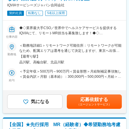
(1)充実した教育体制：
からのオーダーに対し自社の社員を派遣しています。同社では転
IQVIAサービシーズジャパン合同会社
・製品研修（約2週間～2ヶ月、プロジェクトによる）：入社オリ
職せずに様々な医薬品・医療機器を経験し、自身に合った営業ス
エンテーション後に配属先プロジェクトの製薬メーカーにて製品
契約社員
転勤なし
5名以上採用
タイルを探ることが可能です。また、同社では全国転勤ではなく
研修を受けていただきます。
地方単位内での転勤などエリアの相談が可能です。
・継続教育：入社時に配属先の製薬会社で行なわれますが、その
◆◇業界最大手CSO／世界中でヘルスケアサービスを提供する
他、横断研修、eラーニングの研修等も受けることが可能です。
変更の範囲：会社の定める業務
IQVIAにて、リモートMR担当を募集致します！◆◇
・オンコロジー専門MR育成プログラム、IBD専門育成プログラ
仕事内容
ム、CNS専門育成プログラムなどがあり、専門領域MRの育成も
【具体的な業務詳細】
しています。
＜勤務地詳細1＞リモートワーク可能住所：リモートワークが可能
国内トップクラスのプロジェクト受託実績を誇る当社の一員とし
(2)プロジェクトマネジメント体制：プロジェクトマネージャー、
なため、配属エリアは選考を通じて決定しますが、東京へ出張が
て、医薬品PJなどを中心にリモートMRとしてクライアントビジ
スーパーバイザーが日々の活動をフォローします。定期的な連絡
勤務地
可能な方歓迎です。 受動喫煙対策：屋内全面禁煙＜勤務地詳細2
【最寄り駅】
ネス拡大に貢献していただきます。
や面談のほか、必要に応じて素早くバックアップに入るなど、MR
＞本社住所：東京都港区高輪4-10-18 京急第1ビル勤務地最寄駅：
品川駅、高輪台駅、北品川駅
具体的なプロジェクトは選考の過程でお伝えいたしますので、是
として結果を出せるように万全のサポート体制を整えています。
JR各線／品川駅受動喫煙対策：屋内全面禁煙変更の範囲：会社の
非お気軽にご応募くださいませ！
(3)豊富なプロジェクト数、50社を超える多数の取引メーカー：同
定める事業所
＜予定年収＞500万円～900万円＜賃金形態＞月給制補足事項無し
業他社と比較しても、多くのプロジェクト数があり、様々なご経
＜賃金内訳＞月額（基本給）：300,000円～500,000円＜月給＞
【IQVIAサービシーズジャパンについて】
験を活かしていただくことが可能です。20代～60代までの幅広い
給与
300,000円～500,000円＜昇給有無＞有＜残業手当＞無＜給与補足
・世界100以上の国と地域／8万人の社員が、医薬品の臨床開発～
年代のMRの方が活躍されています。
＞【残業手当について】管理監督者の承認の上、研究会、顧客と
プロモーションに携わり、市場を流通するほぼすべての医薬品に
■中途入社社員の年収例：
の会議等が発生する場合、別途残業手当支給する。【補足】プロ
関与しています
・入社3年目（MR経験者）28歳：642万（月給＋日当＋住宅手
ジェクト稼働手当(35,000円)、外勤日当（1日1,500円／外勤3.5時
応募依頼する
・日本においても業界トップシェアを誇り、常時100以上のPJが
当）
気になる
間以上）■変動賞与制（6月・12月・3月）※平均実績6ヶ月分■イン
（エージェントサービス）
稼働しています
・入社5年目（MR経験者）33歳：712万（月給＋日当＋住宅手
センティブ：3月（対象者）賃金はあくまでも目安の金額であり、
当）
選考を通じて上下する可能性があります。月給(月額)は固定手当を
変更の範囲：会社の定める業務
含めた表記です。
変更の範囲：会社の定める業務
【全国】★先行採用 MR（経験者）◆希望勤務地考慮