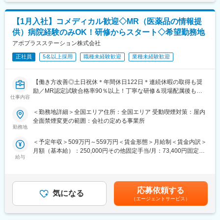
金はあくまでも目安の金額であり、選考を通じて上下する可能性
しています。
があります。月給(月額)は固定手当を含めた表記です。
文理問わず一から学べる環境を整えているため、専門知識は入社
変更の範囲：会社の定める業務
【1月入社】コメディカル歓迎◇MR（医薬品の情報提
後に身に付ける意欲があれば問題ございません。
供）病院経験のみOK！研修からスタート◇希望勤務地
社員の活躍事例についての詳細は、是非こちらのURLも併せてご
覧ください。
アポプラスステーション株式会社
https://healthcarecareerpark.iqvia.com/
正社員
5名以上採用
職種未経験歓迎
業種未経験歓迎
■具体的な業務
すでに取引のある病院の医師や薬剤師に向け、医薬品の効果や副
【働き方改善◎土日祝休＊年間休日122日＊連続休暇の取得も奨
作用・適切な使用方法などの情報を提供し、薬剤のプロモーショ
励／MR認定試験合格率90％以上！丁寧な研修＆現場配属後も伴
ン活動を行っていただきます。メインの業務は情報提供となるた
仕事内容
走サポートあり】
め、価格交渉・納品・注文書の対応等は基本的に発生せず、営業
＜勤務地詳細＞全国エリア住所：全国エリア 受動喫煙対策：屋内
活動に専念できる環境です。
★医療従事者の経験が活かせる！次の新しいキャリアを築く！
全面禁煙変更の範囲：会社の定める事業所
個人の予算はありますが、チーム内で助け合う社風が整ってお
＜2人に1人は未経験入社、75%は異業種からの転職者です＞
勤務地
り、過度なプレッシャーなく顧客とじっくり関係構築が可能で
す。
＜予定年収＞509万円～559万円＜賃金形態＞月給制＜賃金内訳＞
＜医療従事者の方におススメの理由＞
月額（基本給）：250,000円その他固定手当/月：73,400円固定残
・身につけた医療知識や、臨床経験が活かせます！
■働き方
給与
業手当/月：101,200円（固定残業時間40時間0分/月）超過した時
・今までは、目の前の患者様を助ける仕事でしたが、これから
社用車を利用して自宅から病院へ直行直帰の働き方となるため、
間外労働の残業手当は追加支給＜月給＞424,600円（一律手当を
は、自分の提案で多くの患者様を救うことができます！
柔軟にスケジュール調整が可能です。年間休日130日に加えて有
含む）＜昇給有無＞有＜残業手当＞有＜給与補足＞※能力・前給な
・営業や企業勤務が初めての方も安心◎最初の3か月は研修のみ。
給取得もしやすく、年間140日ほど休んでいる方も多くいます。
どを考慮し、規定により決定します。※年収の他に別途日当（月額
現場配属後も、担当サポーターが伴走します。1人にしません！
応募依頼する
気になる
3～4万円）・諸手当有昇給：年1回★頑張りに応じて年収UP★赴
・東証プライム上場Gの安定基盤×内資系企業◎安定して働ける環
（エージェントサービス）
■将来的なキャリア：
任先の評価次第で大幅に年収をUPできます。（年2回業績給改
境です！
医療営業として専門性を磨き管理職を目指すのはもちろん、他事
定）賃金はあくまでも目安の金額であり、選考を通じて上下する
業部やグループ会社への異動実績も豊富にございます。（※病院の