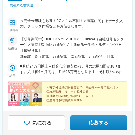
業種未経験歓迎
【魅力ポイント】
■エリアを跨ぐ転勤なし：
初任地希望だけでなく、エリアを跨いでの転勤はないため、転勤
＜完全未経験も歓迎！PCスキル不問！＞医薬に関するデータ入
負担が軽減できます。2ndプロジェクト以降も希望や適性に応じ
力、チェック作業などをお任せします。
仕事内容
て、アサインを検討します。
【研修期間中】■BREXA ACADEMY―Clinical（自社研修センタ
■キャリアの選択肢を広げる働き方：
ー）／東京都新宿区西新宿2-7-1 新宿第一生命ビルディング3F└都
スペシャリティ領域への挑戦、新薬PJなど市場価値を高める機
勤務地
営大江戸線「都庁前駅」A7出口から徒歩1～2分└東京メトロ丸ノ
【最寄り駅】
会、自身の強みを活かしたPJ相談などが可能です。定期的な面談
内線「西新宿駅」2番出口から徒歩5分└JR山手線など「新宿駅」
新宿駅、都庁前駅、西新宿駅、南新宿駅、西新宿五丁目駅
を通じて、その時々に応じたプロジェクトを提示するなどフレキ
西口から徒歩10～12分【研修終了後】＜転勤なし！在宅・フルリ
シブルにキャリアが形成できます。その他、本社部門（マネージ
モート案件多数！＞□東京・神奈川・埼玉・千葉などの各プロジェ
■月給24万円以上＋残業代全額支給※3ヵ月の試用期間がありま
ャー、研修部門など）への道もあります。
クト先★東京都23区内で勤務できる方を積極採用中！※変更の範
す。入社後6ヵ月間は、月給23万円となります。それ以外の待遇
給与
囲、上記を除く当社関連勤務地※週に数回リモートワーク（在宅勤
に変更はありません。入社半年後には必ず月給24万円へ一律で昇
■明確な評価制度：
務）可能なプロジェクトもあります。※将来的にプロジェクトによ
給します！【年収例】年収350万円／経験2年（20代）年収480万
自身の成果や頑張りが客観的に評価され、年収に反映されます。
って異なりますがフルリモートも可能です。※プロジェクト先によ
円／経験4年（30代）年収720万円／経験10年（30代）
＜安定性抜群の医薬業界で、未経験から専門職へ！＞
また、在籍年数が増えると永年勤続報奨金や四半期一時金などの
◎在宅勤務、リモート案件多数！
り異なりますが、最寄駅から徒歩5～10分圏内の駅チカオフィス
手当もアップします。つまり、やりがいや努力がきちんと報われ
◎残業月5h程度／年休120日以上♪
です。
◎産育休取得実績率100%
る報酬制度になっています。
◎自社研修センターあり！転勤なし！
◎事務スキルを磨きながら成長できる！
【サポート体制】
◎20代～30代の女性活躍中
配属後は担当マネージャーが丁寧に支援します。日々の仕事の悩
気になる
応募する
みや、キャリア形成の相談等、伴走者として活躍をサポートしま
す。また知識・スキルレベルを上げるために様々な研修をご用意
しています。