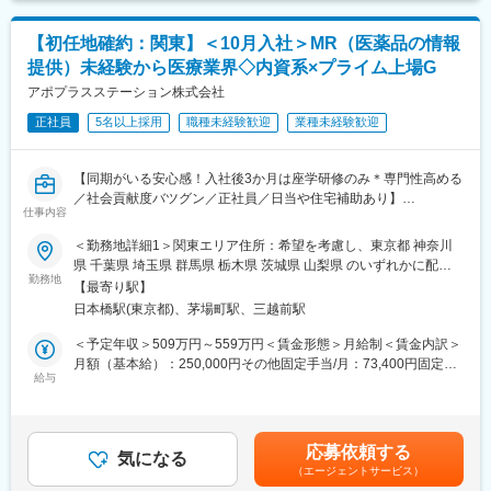
変更の範囲：会社の定める業務
【初任地確約：関東】＜10月入社＞MR（医薬品の情報
提供）未経験から医療業界◇内資系×プライム上場G
アポプラスステーション株式会社
正社員
5名以上採用
職種未経験歓迎
業種未経験歓迎
【同期がいる安心感！入社後3か月は座学研修のみ＊専門性高める
／社会貢献度バツグン／正社員／日当や住宅補助あり】
仕事内容
★本ポジションは、未経験から医療業界で活躍できます！
＜勤務地詳細1＞関東エリア住所：希望を考慮し、東京都 神奈川
・医療を通じて社会に貢献したい
県 千葉県 埼玉県 群馬県 栃木県 茨城県 山梨県 のいずれかに配属
・仕事を通じて学びを深め自己の成長を実感したい
勤務地
致します。受動喫煙対策：屋内全面禁煙＜勤務地詳細2＞本社住
【最寄り駅】
・専門職として知識、技能を身に付けたい
所：東京都中央区日本橋2-14-1 フロントプレイス日本橋勤務地最
日本橋駅(東京都)、茅場町駅、三越前駅
・内資系の安定企業で働きたい
寄駅：各線／日本橋駅受動喫煙対策：敷地内喫煙可能場所あり変
という方にはおススメです！
更の範囲：会社の定める事業所
＜予定年収＞509万円～559万円＜賃金形態＞月給制＜賃金内訳＞
＜2人に1人は未経験入社、75%は異業種からの転職者です＞
月額（基本給）：250,000円その他固定手当/月：73,400円固定残
給与
業手当/月：101,200円（固定残業時間40時間0分/月）超過した時
■職務内容：
間外労働の残業手当は追加支給＜月給＞424,600円（一律手当を
MR（医薬情報担当者）として、ドクターや医薬品卸へ訪問、医薬
含む）＜昇給有無＞有＜残業手当＞有＜給与補足＞※能力・前給な
品に関する情報提供を行います。
どを考慮し、規定により決定します。※年収の他に別途日当（月額
応募依頼する
気になる
3～4万円）・諸手当有昇給：年1回★頑張りに応じて年収UP★赴
（エージェントサービス）
＜MRとは＞
任先の評価次第で大幅に年収をUPできます。（年2回業績給改