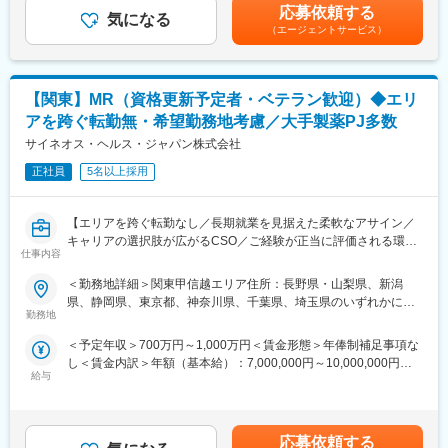
四半期一時金：10万円（四半期に1回、10万円程度支給）※ただし
■夜勤なし！日勤・土日祝休みで働き方改善・ワークライフバラン
応募依頼する
気になる
支給条件有。他、永続勤務報奨金（3年勤務5万円支給、5年勤務
スの両立が叶う！
（エージェントサービス）
10万円…）ございます。賃金はあくまでも目安の金額であり、選
■明確な評価制度あり！自身の成果や頑張りが客観的に評価され、
考を通じて上下する可能性があります。月給(月額)は固定手当を含
年収に反映されます。また、在籍年数が増えると永年勤続報奨金
めた表記です。
や四半期一時金などの手当もアップします。つまり、やりがいや
【関東】MR（資格更新予定者・ベテラン歓迎）◆エリ
努力がきちんと報われる報酬制度になっています。
アを跨ぐ転勤無・希望勤務地考慮／大手製薬PJ多数
《丁寧な研修・支援体制で成長を応援！》
サイネオス・ヘルス・ジャパン株式会社
入社後は2カ月間の研修制度がありますので、未経験の方も安心し
てご応募ください！同期社員と一緒に集中的に研修を行い、その
正社員
5名以上採用
後配属先に応じた製品研修を行います。
※配属は入社後に確定する予定です。
【エリアを跨ぐ転勤なし／長期就業を見据えた柔軟なアサイン／
また、配属後も一人ひとりの知識とスキルレベルを上げるために
キャリアの選択肢が広がるCSO／ご経験が正当に評価される環
様々な研修をご用意しています。
仕事内容
境】
《あなたの想いを実現する豊富なキャリアプランとサポート体
＜勤務地詳細＞関東甲信越エリア住所：長野県・山梨県、新潟
【はじめに】
制！》
県、静岡県、東京都、神奈川県、千葉県、埼玉県のいずれかに配
今回はMRを募集します。MR資格更新予定の方・ベテランの方も
志向性やその時の環境に応じてや「１つの領域で専門性を高め
勤務地
属となります。 受動喫煙対策：屋内全面禁煙変更の範囲：会社の
歓迎です。勤務地はご本人様の希望を鑑み決定いたします。20代
る」「幅広い疾患をカバーできるオールラウンダーになる」「本
定める事業所（リモートワーク含む）
＜予定年収＞700万円～1,000万円＜賃金形態＞年俸制補足事項な
～50代まで幅広く活躍しており、長期就業も叶う環境です。
社部門（マネージャー、研修部門など）へのキャリアチェンジ」
し＜賃金内訳＞年額（基本給）：7,000,000円～10,000,000円＜
など幅広いキャリアプランがあります。また、弊社のマネージャ
給与
月額＞583,333円～833,333円（12分割）＜昇給有無＞有＜残業手
【業務内容】
ーのほとんどは、MRからキャリアをチェンジしているメンバーで
当＞無＜給与補足＞同社は年俸制になります。別途以下のような
大手製薬会社などを中心としたクライアントのプロジェクトへの
す。担当マネージャーが定期的に面談を行い、分からないことや
手当があります。・四半期一時金：10万円（四半期毎に支給）、
配属です。担当エリアの医療機関（開業医、病院）を訪問して、
将来のキャリアに関してサポートをしていきます。
年間最大40万円※ただし支給条件有。賃金はあくまでも目安の金
医師、薬剤師に課題解決するための医薬品情報を提供、副作用情
応募依頼する