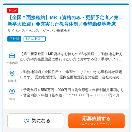
(東京都)、茅場町駅、高島町駅、電鉄富山駅、福井城址大名町駅、
日吉町駅、大阪梅田駅(阪神線)、高速神戸駅、西川緑道公園駅、猿
NEW
猴橋町駅、大手町駅(愛媛県)、高知橋駅、五島町駅、二本木口駅、
鹿児島中央駅
【全国＊面接確約】MR（資格のみ・更新予定者／第二
新卒大歓迎）◆充実した教育体制／希望勤務地考慮
サイネオス・ヘルス・ジャパン株式会社
正社員
5名以上採用
【第二新卒歓迎！MR資格をお持ちのMSも歓迎！／勤務地を叶え
たい方や先発医薬品に携わりたい方におすすめ◎／手厚いフォロ
仕事内容
ー体制・プロジェクトマネージャーとの連携強】
＜勤務地詳細＞全国住所：ご希望のエリアの中から勤務地が確定
【はじめに】
します。 受動喫煙対策：屋内全面禁煙変更の範囲：会社の定める
MR資格をお持ちの方（MRの実務未経験OK）をお待ちしておりま
勤務地
事業所
す。CSOの中でも特に手厚いサポート体制の中で、若手や経験が
＜予定年収＞550万円～900万円＜賃金形態＞年俸制補足事項なし
浅い方もMRとしてスキルが身に着く環境です。外資製薬メーカー
＜賃金内訳＞年額（基本給）：5,500,000円～8,000,000円＜月額
やバイオベンチャーとの繋がりが強く最先端の医薬品に携われる
給与
＞458,333円～666,666円（12分割）＜昇給有無＞有＜残業手当＞
チャンスがあります。
無＜給与補足＞同社は年俸制になります。別途以下のような手当
があります。■四半期一時金：10万円（四半期に1回、10万円程度
【魅力ポイント】
支給）※ただし支給条件があります賃金はあくまでも目安の金額で
■充実したサポート体制：
応募依頼する
気になる
あり、選考を通じて上下する可能性があります。月給(月額)は固定
配属後は担当マネージャーが丁寧に支援します。日々の仕事の悩
（エージェントサービス）
手当を含めた表記です。
みや、キャリア形成の相談等、伴走者として活躍をサポートしま