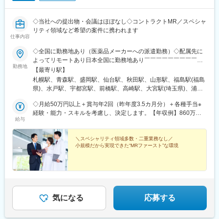
◇当社への提出物・会議はほぼなし◇コントラクトMR／スペシャ
リティ領域など希望の案件に携われます
仕事内容
◇全国に勤務地あり（医薬品メーカーへの派遣勤務）◇配属先に
よってリモートあり日本全国に勤務地あり￣￣￣￣￣￣￣￣￣￣
勤務地
北海道から沖縄県まで…日本全国に勤務地があります。配属先に
【最寄り駅】
ついては希望を最大限に考慮して決定！U・Iターン就職も大歓迎
札幌駅、青森駅、盛岡駅、仙台駅、秋田駅、山形駅、福島駅(福島
です。
県)、水戸駅、宇都宮駅、前橋駅、高崎駅、大宮駅(埼玉県)、浦和
駅、千葉駅、東海神駅、新宿三丁目駅、東京駅、日本橋駅(東京
◇月給50万円以上＋賞与年2回（昨年度3.5カ月分）＋各種手当※
都)、横浜駅、京急川崎駅、新潟駅、富山駅、金沢駅、福井駅、甲
経験・能力・スキルを考慮し、決定します。【年収例】860万円
府駅、長野駅、岐阜駅、静岡駅、名古屋駅、津駅、大津駅、京都
給与
／42歳（月給64万円+賞与）830万円／35歳（月給61万円+賞与）
駅、大阪駅、神戸駅(兵庫県)、奈良駅、和歌山駅、鳥取駅、松江
700万円／30歳（月給51万円+賞与）
駅、岡山駅、広島駅、山口駅(山口県)、徳島駅、高松駅(香川県)、
＼スペシャリティ領域多数・二重業務なし／
松山駅(愛媛県)、高知駅、博多駅、佐賀駅、長崎駅(長崎県)、熊本
小規模だから実現できた“MRファースト”な環境
駅、大分駅、宮崎駅、鹿児島中央駅前駅、さっぽろ駅、仙台駅(地
下鉄)、曽根田駅、宇都宮駅東口駅、中央前橋駅、京成千葉駅、船
橋駅、新宿駅(東京メトロ)、二重橋前駅、三越前駅、新高島駅、川
崎駅、七ツ屋駅、福井駅(福井県)、名鉄岐阜駅、新静岡駅、名鉄名
古屋駅、上栄町駅、西梅田駅、ハーバーランド駅、田中口駅、岡
山駅前駅、高松築港駅、ＪＲ松山駅前駅、高知駅前駅、祇園駅(福
気になる
応募する
岡県)、長崎駅前駅、熊本駅前駅、高見橋駅、北１２条駅、あおば
通駅、東宿郷駅、栄町駅(千葉県)、京成船橋駅、新宿駅、大手町駅