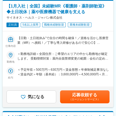
当を含めた表記です。
や四半期一時金などの手当もアップします。つまり、やりがいや
配属です。担当エリアの医療機関（開業医、病院）を訪問して、
【1月入社｜全国】未経験MR《看護師・薬剤師歓迎》
努力がきちんと報われる報酬制度になっています。
医師、薬剤師に課題解決するための医薬品情報を提供、副作用情
報の収集を行っていただきます。
◆土日祝休｜薬や医療機器で健康を支える
《丁寧な研修・支援体制で成長を応援！》
サイネオス・ヘルス・ジャパン株式会社
入社後は2カ月間の研修制度がありますので、未経験の方も安心し
《具体的には...》
てご応募ください！同期社員と一緒に集中的に研修を行い、その
正社員
5名以上採用
職種未経験歓迎
業種未経験歓迎
■新薬のプロモーション
後配属先に応じた製品研修を行います。
■長期収載品の市場拡大
※配属は入社後に確定する予定です。
■ジェネリック医薬品のプロモーション
【日勤・土日祝休み”で自分の時間を確保！／資格を活かし医療営
また、配属後も一人ひとりの知識とスキルレベルを上げるために
※プロジェクトの状況によっては、選考保留（ご紹介できるプロジ
業（MR）へ挑戦！／丁寧な導入研修があるので安心◎】
様々な研修をご用意しています。
ェクトが出るまで保留）となる場合もございますのであらかじめ
仕事内容
ご認識の程よろしくお願いします※
《資格と想いがあれば活躍できる！》
《あなたの想いを実現する豊富なキャリアプランとサポート体
＜勤務地詳細＞全国住所：ご希望のエリアの中から勤務地が確定
「誰かのためになる仕事がしたい」「社会貢献につながる仕事を
制！》
変更の範囲：会社の定める業務
します。 受動喫煙対策：屋内全面禁煙変更の範囲：会社の定める
したい」という想いがあればOK！当社には、臨床経験を活かして
志向性やその時の環境に応じてや「１つの領域で専門性を高め
勤務地
事業所
医療営業にチャレンジし活躍しているメンバーが多数在籍してい
る」「幅広い疾患をカバーできるオールラウンダーになる」「本
＜予定年収＞500万円～630万円＜賃金形態＞年俸制補足事項なし
ます。
社部門（マネージャー、研修部門など）へのキャリアチェンジ」
＜賃金内訳＞年額（基本給）：3,600,000円～4,500,000円＜月額
これまでの経験を活かして新たなフィールドで活躍したい方を歓
など幅広いキャリアプランがあります。また、弊社のマネージャ
給与
＞300,000円～375,000円（12分割）＜昇給有無＞有＜残業手当＞
迎いたします。
ーのほとんどは、MRからキャリアをチェンジしているメンバーで
有＜給与補足＞同社は年俸制になります。別途以下のような手当
す。担当マネージャーが定期的に面談を行い、分からないことや
があります。■プロジェクト賞与：会社及び個人業績により変動■
《おススメポイント》
将来のキャリアに関してサポートをしていきます。
四半期一時金：10万円（四半期に1回、10万円程度支給）※ただし
■夜勤なし！日勤・土日祝休みで働き方改善・ワークライフバラン
応募依頼する
気になる
支給条件有。他、永続勤務報奨金（3年勤務5万円支給、5年勤務
スの両立が叶う！
《職種に関して》
（エージェントサービス）
10万円…）ございます。賃金はあくまでも目安の金額であり、選
■明確な評価制度あり！自身の成果や頑張りが客観的に評価され、
■MRとは主に医師や薬剤師等へ、担当製品の情報提供を行いま
考を通じて上下する可能性があります。月給(月額)は固定手当を含
年収に反映されます。また、在籍年数が増えると永年勤続報奨金
す。担当施設の患者様に応じた情報提供や、担当製品の処方後の
めた表記です。
や四半期一時金などの手当もアップします。つまり、やりがいや
情報収集を行います。