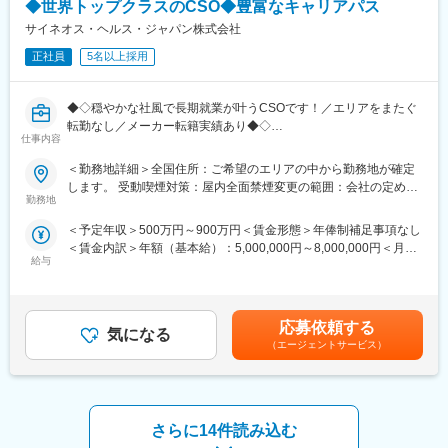
◆世界トップクラスのCSO◆豊富なキャリアパス
サイネオス・ヘルス・ジャパン株式会社
正社員
5名以上採用
◆◇穏やかな社風で長期就業が叶うCSOです！／エリアをまたぐ
転勤なし／メーカー転籍実績あり◆◇
仕事内容
■業務内容：
＜勤務地詳細＞全国住所：ご希望のエリアの中から勤務地が確定
大手製薬会社などを中心としたクライアントのプロジェクトへの
します。 受動喫煙対策：屋内全面禁煙変更の範囲：会社の定める
配属です。担当エリアの医療機関（開業医、病院）を訪問して、
勤務地
事業所
医師、薬剤師に課題解決するための医薬品情報を提供、副作用情
＜予定年収＞500万円～900万円＜賃金形態＞年俸制補足事項なし
報を収集を行っていただきます。
＜賃金内訳＞年額（基本給）：5,000,000円～8,000,000円＜月額
・新薬のプロモーション
給与
＞416,666円～666,666円（12分割）＜昇給有無＞有＜残業手当＞
・長期収載品の市場拡大
無＜給与補足＞同社は年俸制になります。別途以下のような手当
・ジェネリック医薬品のプロモーション
があります。・四半期一時金：10万円（四半期に1回、10万円程
勤務地はご本人様の希望を鑑み決定致します。（セカンドPJ以降
度支給）※ただし支給条件有。賃金はあくまでも目安の金額であ
も極力勤務地を考慮させていただきます）
応募依頼する
気になる
り、選考を通じて上下する可能性があります。月給(月額)は固定手
※プロジェクトの状況によっては、選考保留（ご紹介できるプロジ
（エージェントサービス）
当を含めた表記です。
ェクトが出るまで保留）となる場合もございますのであらかじめ
ご認識の程よろしくお願いします※
■同社の魅力：
さらに14件読み込む
（1）充実したサポート体制