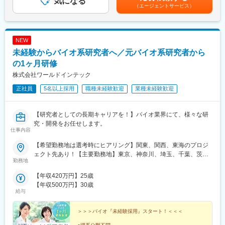
気になる
額であり、選考を通じて上下する可能性があります。月給(月額)は
報を収集を行っていただきます。
《職種に関して》
（エージェントサービス）
固定手当を含めた表記です。
■MRとは主に医師や薬剤師等へ、担当製品の情報提供を行いま
《具体的には...》
す。担当施設の患者様に応じた情報提供や、担当製品の処方後の
■新薬のプロモーション
情報収集を行います。
NEW
■長期収載品の市場拡大
■ジェネリック医薬品のプロモーション
変更の範囲：会社の定める業務
未経験からバイオ系研究者へ／元バイオ系研究者から
※プロジェクトの状況によっては、選考保留（ご紹介できるプロジ
の1ヶ月研修
ェクトが出るまで保留）となる場合もございますのであらかじめ
株式会社ワールドインテック
ご認識の程よろしくお願いします※
正社員
5名以上採用
職種未経験歓迎
業種未経験歓迎
【魅力ポイント】
■エリアを跨ぐ転勤なし：
初任地希望だけでなく、エリアを跨いでの転勤はないため、転勤
【研究者としての長期キャリアを！】バイオ業界にて、様々な研
負担が軽減できます。2ndプロジェクト以降も希望や適性に応じ
究・開発をお任せします。
仕事内容
て、アサインを検討します。
【希望勤務地は選考時にヒアリング】関東、関西、東海のプロジ
■キャリアの選択肢を広げる働き方：
ェクト先あり！【主要勤務地】東京、神奈川、埼玉、千葉、茨
スペシャリティ領域への挑戦、新薬PJなど市場価値を高める機
勤務地
城、栃木、群馬、大阪、兵庫、京都、滋賀、静岡、愛知＼NEW！
会、自身の強みを活かしたPJ相談などが可能です。定期的な面談
エリア制度導入／全国でスキルを伸ばしたい方も、好きな場所で
【年収420万円】25歳
を通じて、その時々に応じたプロジェクトを提示するなどフレキ
研究をしたい方も、ご希望をお聞かせください！詳細は選考時に
【年収500万円】30歳
シブルにキャリアが形成できます。その他、本社部門（マネージ
ご案内いたします。
給与
ャー、研修部門など）への道もあります。
＞＞＞バイオ『未経験採用』スタート！＜＜＜
■明確な評価制度：
自身の成果や頑張りが客観的に評価され、年収に反映されます。