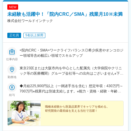
可能性があります。月給(月額)は固定手当を含めた表記です。
■職務内容：
経営コンサル、医薬品メーカーのマーケティング支援、人事担当
NEW
MR（医薬情報担当者）として、医師や医薬品卸へ訪問、医薬品に
者などの管理部門）
関する情報提供を行います。
未経験も活躍中！「院内CRC／SMA」残業月10Ｈ未満
営業経験を活かして様々なキャリアプランを実現できるのは、当
社ならではの強みです。
株式会社ワールドインテック
＜MRとは＞
医薬品販売に際し、医師への医薬品の効果、効能、副作用を情報
変更の範囲：会社の定める業務
提供がミッションです。
正社員
5名以上採用
医薬品は「どの成分に、どのような効果があって、誰に使うと良
いのか」などの情報が付加されて、初めて効果的に使うことがで
きます。医師への適切な医薬品情報の提供を通じて、患者さんの
<院内CRC・SMA>ワークライフバランス◎希少疾患やオンコロジ
治療、地域医療課題に貢献することができます。
ー領域等含め幅広い領域でスキルアップ
仕事内容
■安心の研修体制：
東京23区または大阪市内を中心とした配属先（大学病院やクリニ
・入社から3か月間：座学研修（導入教育）のみ
ック等の医療機関）グループ会社等への出向はございません※下記
└医薬品や医療業界、営業方法についての知識を身につけます。
勤務地
エリアの医療機関にて勤務できる方も大歓迎！（千葉県・埼玉
・導入教育終了後は、Web講義、e-Learning、集合研修を組み合
県・神奈川県・福島県・京都府・兵庫県・和歌山県・福岡県）
◆月給225,900円以上（一律諸手当を含む）想定年収：430万円～
わせて行う、MR認定試験に100％を担保する対策講座がありま
R&D事業部 臨床開発グループ【東京営業所】東京都港区東新橋
700万円※残業代は別途支給します。※能力・資格・経験・年齢な
す。
2丁目14-1 NBFコモディオ汐留4F【大阪営業所】大阪市西区北堀
給与
どを考慮の上、当社規定により優遇します。
★MR認定試験の合格率は9割以上！
江2-2-18 ワールドホールディングス北堀江4F
・現場配属後も、担当SVと月1回以上の面談を設けており、成果
職種未経験から医薬品業界でキャリアを積める。
を出すためのフォロー体制を整えております。
研究開発の最前線を支える当社で活躍！
★入社同期がいるため、一緒に頑張れる環境です！専門性の高い
営業職が目指せます。
■長く働ける◎働きやすい環境：