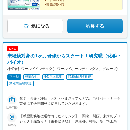
●理系分野不問
また、在籍年数が増えると永年勤続報奨金や四半期一時金などの
●実務経験不問
手当もアップします。つまり、やりがいや努力がきちんと報われ
●出身大学や偏差値不問
る報酬制度になっています。
未経験者を対象とした
ワールドインテックRDの1ヶ月研修制度！
【サポート体制】
気になる
応募する
給与をもらいながら、
配属後は担当マネージャーが丁寧に支援します。日々の仕事の悩
一から知識・技術を身につけられます！
みや、キャリア形成の相談等、伴走者として活躍をサポートしま
す。また知識・スキルレベルを上げるために様々な研修をご用意
しています。
NEW
未経験対象の1ヶ月研修からスタート！研究職（化学・
変更の範囲：会社の定める業務
バイオ）
株式会社ワールドインテック(「ワールドホールディングス」グループ)
正社員
転勤なし
5名以上採用
職種未経験歓迎
業種未経験歓迎
化学・医薬・評価・分析・ヘルスケアなどの、当社パートナー企
業様にて研究開発に従事していただきます。
仕事内容
【希望勤務地は選考時にヒアリング】 関東、関西、東海のプロ
ジェクト先あり！【主要勤務地】 東京都、神奈川県、埼玉県、
勤務地
千葉県、茨城県、栃木県、群馬県、大阪府、兵庫県、京都府、滋