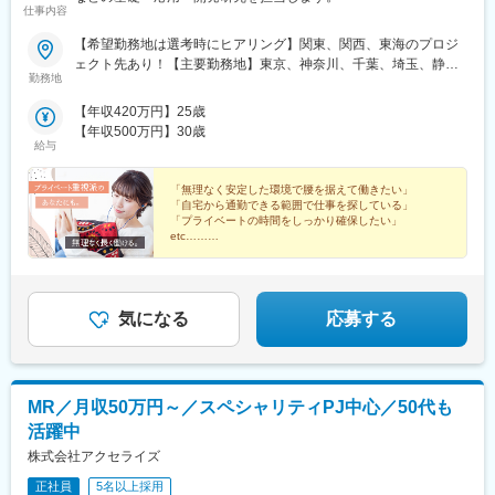
仕事内容
【希望勤務地は選考時にヒアリング】関東、関西、東海のプロジ
ェクト先あり！【主要勤務地】東京、神奈川、千葉、埼玉、静
勤務地
岡、愛知、三重、滋賀、京都、大阪、兵庫＼NEW！エリア制度導
入／全国でスキルを伸ばしたい方も、好きな場所で研究をしたい
【年収420万円】25歳
方も、ご希望をお聞かせください！詳細は選考時にご案内いたし
【年収500万円】30歳
ます。
給与
「無理なく安定した環境で腰を据えて働きたい」
「自宅から通勤できる範囲で仕事を探している」
「プライベートの時間をしっかり確保したい」
etc……
自分の時間をしっかり確保しながら、研究者として長く
働ける様々な制度が整っています☆
気になる
応募する
MR／月収50万円～／スペシャリティPJ中心／50代も
活躍中
株式会社アクセライズ
正社員
5名以上採用