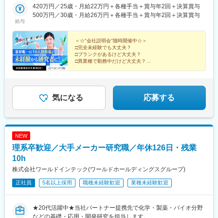
賀県、静岡県、愛知県、三重県、広島県、福岡県※住宅補助あり！
420万円／25歳・月給22万円＋各種手当＋賞与年2回＋決算賞与
（月6万7000円まで会社補助）【配属先一例】中外製薬株式会社
500万円／30歳・月給26万円＋各種手当＋賞与年2回＋決算賞与
中外製薬工業株式会社株式会社明治堺化学工業株式会社日本化薬
給与
株式会社日東電工株式会社 豊橋事業所ニプロファーマ株式会社 大
舘工場株式会社カネカ株式会社DNPファインケミカル宇都宮株式
＜☆"会社説明会"随時開催中☆＞
会社中外医科学研究所東邦チタニウム株式会社高田製薬株式会社
□完全未経験でも大丈夫？
□ブランクがあるけど大丈夫？
株式会社理研ジェネシス株式会社マテリアルゲート三井化学EMS
□異業種で勤務中だけど大丈夫？
株式会社株式会社エネコート 他＼NEW！エリア制度導入／全国
→給与をもらいながら知識・技術を身につける、【1ヶ
でスキルを伸ばしたい方も、好きな場所で研究をしたい方も、ご
月研修制度】で解決！
希望をお聞かせください！詳細は選考時にご案内いたします。
まずは説明だけ聞いてみたいという方も大歓迎♪
気になる
応募する
NEW
理系卒歓迎／大手メーカー研究職／年休126日・残業
10h
株式会社ワールドインテック(ワールドホールディングスグループ)
正社員
5名以上採用
職種未経験歓迎
業種未経験歓迎
★20代活躍中★当社パートナー提携先で化学・製薬・バイオ分野
などの基礎・応用・開発研究を担当します。