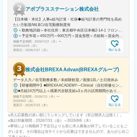
タイルを探ることが可能です。また、同社では全国転勤ではなく
地方単位内での転勤などエリアの相談が可能です。
アポプラスステーション株式会社
変更の範囲：会社の定める業務
【日本橋・本社】人事※給与計算・社保◆給与計算の専門性を高め
たい方歓迎/WLB◎/在宅勤務制度有
＜勤務地詳細＞本社住所：東京都中央区日本橋2-14-1 フロントプレイス日本橋勤務地最寄駅：各線／日本橋駅受動喫煙対策：敷地内喫煙可能場所あり変更の範囲：会社の定める事業所
＜予定年収＞450万円～600万円＜賃金形態＞月給制＜賃金内訳＞月額（基本給）：243,000円～330,300円固定残業手当/月：57,000円～77,700円（固定残業時間30時間0分/月）超過した時間外労働の残業手当は追加支給＜月給＞300,000円～408,000円（一律手当を含む）＜昇給有無＞有＜残業手当＞有＜給与補足＞※上記金額にスキル・ご経験に応じて加算する可能性がございます※給与詳細は、経験・スキルを考慮した上で決定。■昇給：年1回（4月）賃金はあくまでも目安の金額であり、選考を通じて上下する可能性があります。月給(月額)は固定手当を含めた表記です。
掲載予定期間：
2026/7/27（月）
〜
2026/10/25（日）
気になる
更新日：
2026/7/27（月）
株式会社BREXA Advan(BREXAグループ)
データ入力／在宅勤務多数／未経験歓迎／面接1回／土日祝休み
【研修期間中】■BREXA ACADEMY―Clinical（自社研修センター）／東京都新宿区西新宿2-7-1 新宿第一生命ビルディング3F└都営大江戸線「都庁前駅」A7出口から徒歩1～2分└東京メトロ丸ノ内線「西新宿駅」2番出口から徒歩5分└JR山手線など「新宿駅」西口から徒歩10～12分【研修終了後】＜転勤なし！在宅・フルリモート案件多数！＞□東京・神奈川・埼玉・千葉などの各プロジェクト先★東京都23区内で勤務できる方を積極採用中！※変更の範囲、上記を除く当社関連勤務地※週に数回リモートワーク（在宅勤務）可能なプロジェクトもあります。※将来的にプロジェクトによって異なりますがフルリモートも可能です。※プロジェクト先により異なりますが、最寄駅から徒歩5～10分圏内の駅チカオフィスです。
■月給24万円以上＋残業代全額支給※3ヵ月の試用期間があります。入社後6ヵ月間は、月給23万円となります。それ以外の待遇に変更はありません。入社半年後には必ず月給24万円へ一律で昇給します！【年収例】年収350万円／経験2年（20代）年収480万円／経験4年（30代）年収720万円／経験10年（30代）
掲載予定期間：
2026/7/2（木）
〜
2026/9/2（水）
気になる
更新日：
2026/7/23（木）
※求人応募数の多い順にランキングしています（非公開求人は除く）。
※集計対象期間：2026/7/31（金）～2026/8/6（木）
※事情により掲載終了予定日よりも前に求人募集が終了していることもご
ざいます。その場合は当サイトから応募はできませんので、あらかじめご
了承ください。