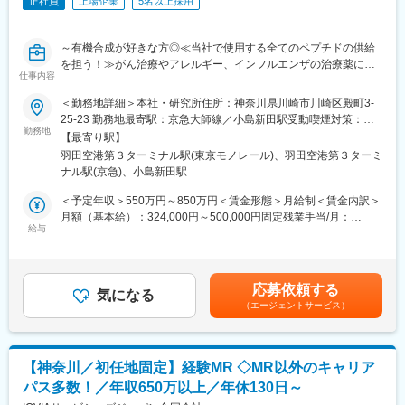
正社員
上場企業
5名以上採用
～有機合成が好きな方◎≪当社で使用する全てのペプチドの供給
を担う！≫がん治療やアレルギー、インフルエンザの治療薬に活
仕事内容
用されるペプチド創薬開発／フレックス制／自己資本比率50%超
と安定企業～
＜勤務地詳細＞本社・研究所住所：神奈川県川崎市川崎区殿町3-
25-23 勤務地最寄駅：京急大師線／小島新田駅受動喫煙対策：屋
■業務内容
勤務地
内全面禁煙変更の範囲：会社の定める事業所
【最寄り駅】
社内で探索、デザインされた多種多様なペプチドを合成し、活性
羽田空港第３ターミナル駅(東京モノレール)、羽田空港第３ターミ
評価や更なる構造最適化の為に研究部門に供給することで、創薬
ナル駅(京急)、小島新田駅
開発を促進するグループです。
当社で使用する全てのペプチドの供給を担っており、欠かすこと
＜予定年収＞550万円～850万円＜賃金形態＞月給制＜賃金内訳＞
のできない重要な機能です。
月額（基本給）：324,000円～500,000円固定残業手当/月：
給与
84,000円～129,000円（固定残業時間45時間0分/月）超過した時
・新薬創出に貢献
間外労働の残業手当は追加支給＜月給＞408,000円～629,000円
・多品種、新規化合物合成へのチャレンジ
（一律手当を含む）＜昇給有無＞有＜残業手当＞有＜給与補足＞※
・ペプチド合成技術の習熟およびノウハウの蓄積
現在の年収・希望・経験・能力等を総合的に考慮して決定しま
応募依頼する
・ペプチドの合成工程の見直しを含む新たな合成法の開発
気になる
す。■昇給：年1回■賞与：業績により支給■その他：住宅手当賃金
（エージェントサービス）
はあくまでも目安の金額であり、選考を通じて上下する可能性が
■当社の特徴：
あります。月給(月額)は固定手当を含めた表記です。
・「最短距離で経験を積める」点が魅力です。社員数に対してプ
ロジェクト数が多く、インハウス（自社の案件）とアライアンス
【神奈川／初任地固定】経験MR ◇MR以外のキャリア
（海外）の案件が両方あるため、共同研究で様々なプロジェクト
パス多数！／年収650万以上／年休130日～
に関われる点が魅力です。