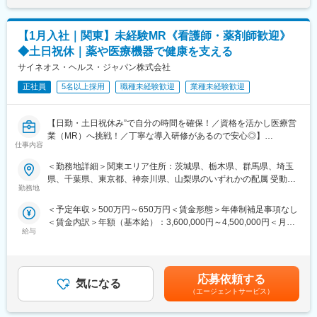
医薬品販売に際し、医師への医薬品の効果、効能、副作用を情報
定）賃金はあくまでも目安の金額であり、選考を通じて上下する
提供がミッションです。
可能性があります。月給(月額)は固定手当を含めた表記です。
医薬品は「どの成分に、どのような効果があって、誰に使うと良
【1月入社｜関東】未経験MR《看護師・薬剤師歓迎》
いのか」などの情報が付加されて、初めて効果的に使うことがで
◆土日祝休｜薬や医療機器で健康を支える
きます。医師への適切な医薬品情報の提供を通じて、患者さんの
治療、地域医療課題に貢献することができます。
サイネオス・ヘルス・ジャパン株式会社
正社員
5名以上採用
職種未経験歓迎
業種未経験歓迎
■安心の研修体制：
・入社から3か月間：座学研修（導入教育）のみ
└医薬品や医療業界、営業方法についての知識を身につけます。
【日勤・土日祝休み”で自分の時間を確保！／資格を活かし医療営
・導入教育終了後は、Web講義、e-Learning、集合研修を組み合
業（MR）へ挑戦！／丁寧な導入研修があるので安心◎】
わせて行う、MR認定試験に100％を担保する対策講座がありま
仕事内容
す。
《資格と想いがあれば活躍できる！》
＜勤務地詳細＞関東エリア住所：茨城県、栃木県、群馬県、埼玉
・現場配属後も月1回以上の面談を設けており、成果を出すための
「誰かのためになる仕事がしたい」「社会貢献につながる仕事を
県、千葉県、東京都、神奈川県、山梨県のいずれかの配属 受動喫
フォロー体制を整えております。
したい」という想いがあればOK！当社には、臨床経験を活かして
勤務地
煙対策：屋内全面禁煙変更の範囲：会社の定める事業所
★入社同期がいるため、一緒に頑張れる環境です！専門性の高い
医療営業にチャレンジし活躍しているメンバーが多数在籍してい
営業職が目指せます。
＜予定年収＞500万円～650万円＜賃金形態＞年俸制補足事項なし
ます。
＜賃金内訳＞年額（基本給）：3,600,000円～4,500,000円＜月額
これまでの経験を活かして新たなフィールドで活躍したい方を歓
■魅力ポイント：
給与
＞300,000円～375,000円（12分割）＜昇給有無＞有＜残業手当＞
迎いたします。
＜安定性＞
有＜給与補足＞同社は年俸制になります。別途以下のような手当
・誰にとっても必要不可欠な医療業界は、景気の影響に左右され
があります。・プロジェクト賞与：会社及び個人業績により変
《おススメポイント》
にくく、安定した売上を誇っています。
動・四半期一時金：10万円（四半期に1回、10万円程度支給）※た
■夜勤なし！日勤・土日祝休みで働き方改善・ワークライフバラン
応募依頼する
・当社は、東証プライム上場以来、10期連続で増収中のクオール
気になる
だし支給条件有。他、永続勤務報奨金（3年勤務5万円支給、5年
スの両立が叶う！
（エージェントサービス）
グループに属しており、主力事業を担っています。
勤務10万円…）ございます。賃金はあくまでも目安の金額であ
■明確な評価制度あり！自身の成果や頑張りが客観的に評価され、
り、選考を通じて上下する可能性があります。月給(月額)は固定手
年収に反映されます。また、在籍年数が増えると永年勤続報奨金