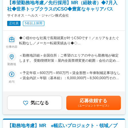
【希望勤務地考慮／先行採用】MR（経験者）◆7月入
当）
取り巻く環境変化に対し、当社はグローバルで培った様々なデー
・入社5年目（MR経験者）33歳：712万（月給＋日当＋住宅手
社◆世界トップクラスのCSO◆豊富なキャリアパス
タベース、ネットワークで多様なニーズにこたえるサービス展開
当）
サイネオス・ヘルス・ジャパン株式会社
をしています。MRの現在のあり方だけでなく、プラスαの付加価
■評価制度：
値が必要と捉え、従業員のキャリア開発、豊富なプロジェクトの
クライアント先の上司、当社PM・SVそれぞれが評価を定量、定
正社員
5名以上採用
配属機会などが用意されています。
性両方の面から評価できる仕組みが整っています。
■特徴：
変更の範囲：会社の定める業務
◆◇穏やかな社風で長期就業が叶うCSOです！／エリアをまたぐ
(1)充実した教育体制：
転勤なし／メーカー転籍実績あり◆◇
・製品研修（約2週間～2ヶ月、プロジェクトによる）：入社オリ
仕事内容
エンテーション後に配属先プロジェクトの製薬メーカーにて製品
【業務内容】
研修を受けていただきます。
＜勤務地詳細＞全国住所：ご希望のエリアの中から勤務地が確定
大手製薬会社などを中心としたクライアントのプロジェクトへの
・継続教育：入社時に配属先の製薬会社で行なわれますが、その
します。 受動喫煙対策：屋内全面禁煙変更の範囲：会社の定める
配属です。担当エリアの医療機関（開業医、病院）を訪問して、
他、横断研修、eラーニングの研修等も受けることが可能です。
勤務地
事業所（リモートワーク含む）
医師、薬剤師に課題解決するための医薬品情報を提供、副作用情
・オンコロジー専門MR育成プログラム、IBD専門育成プログラ
＜予定年収＞600万円～850万円＜賃金形態＞年俸制補足事項なし
報を収集を行っていただきます。
ム、CNS専門育成プログラムなどがあり、専門領域MRの育成も
＜賃金内訳＞年額（基本給）：6,000,000円～8,500,000円その他
しています。
給与
固定手当/月：40,000円～120,000円＜月額＞540,000円～828,333
■新薬のプロモーション
(2)プロジェクトマネジメント体制：プロジェクトマネージャー、
円（12分割）＜昇給有無＞有＜残業手当＞無＜給与補足＞同社は
■長期収載品の市場拡大
スーパーバイザーが日々の活動をフォローします。定期的な連絡
年俸制になります。別途以下のような手当があります。・四半期
■ジェネリック医薬品のプロモーション
や面談のほか、必要に応じて素早くバックアップに入るなど、MR
一時金：10万円（四半期に1回、10万円程度支給）※ただし支給条
勤務地はご本人様の希望を鑑み決定致します。（セカンドPJ以降
として結果を出せるように万全のサポート体制を整えています。
応募依頼する
気になる
件有。賃金はあくまでも目安の金額であり、選考を通じて上下す
も極力勤務地を考慮させていただきます）
(3)豊富なプロジェクト数、50社を超える多数の取引メーカー：同
（エージェントサービス）
る可能性があります。月給(月額)は固定手当を含めた表記です。
※プロジェクトの状況によっては、選考保留（ご紹介できるプロジ
業他社と比較しても、多くのプロジェクト数があり、様々なご経
ェクトが出るまで保留）となる場合もございますのであらかじめ
験を活かしていただくことが可能です。20代～60代までの幅広い
ご認識の程よろしくお願いします※
年代のMRの方が活躍されています。
【勤務地考慮】MR ※幅広いプロジェクト・領域／プ