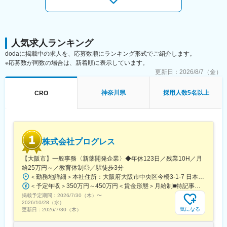
配属後は担当マネージャーが丁寧に支援します。日々の仕事の悩
みや、キャリア形成の相談等、伴走者として活躍をサポートしま
す。また知識・スキルレベルを上げるために様々な研修をご用意
しています。
（2）明確な評価制度
人気求人ランキング
自身の成果や頑張りが客観的に評価され、年収に反映されます。
dodaに掲載中の求人を、応募数順にランキング形式でご紹介します。
また、在籍年数が増えると永年勤続報奨金や四半期一時金などの
※応募数が同数の場合は、新着順に表示しています。
手当もアップします。つまり、やりがいや努力がきちんと報われ
更新日：
2026/8/7（金）
る報酬制度になっています。
（3）柔軟なキャリア
入社後は希望や経験に応じたプロジェクトに配属します。そのプ
神奈川県
採用人数5名以上
CRO
ロジェクトが気に入り、メーカーからオファーを受けた場合、メ
ーカーに転籍することも可能です。オファーや延長依頼があった
としても、別のプロジェクトにチャレンジしたい場合は断ること
もできます。また、定期的な面談を通じて、その時々に応じたプ
ロジェクトを提示するなどフレキシブルにキャリアが形成できま
株式会社プログレス
す。その他、本社部門（マネージャー、研修部門など）への道も
あります。
【大阪市】一般事務〈新薬開発企業〉◆年休123日／残業10H／月
給25万円～／教育体制◎／駅徒歩3分
■同社について：
＜勤務地詳細＞本社住所：大阪府大阪市中央区今橋3-1-7 日本生命今橋ビル受動喫煙対策：屋内全面禁煙変更の範囲：無
同社は、医療機器・製薬メーカーの営業領域を支援するCSOと呼
＜予定年収＞350万円～450万円＜賃金形態＞月給制■特記事項なし＜賃金内訳＞月額（基本給）：232,000円～260,000円固定残業手当/月：18,000円～20,000円（固定残業時間10時間0分/月）超過した時間外労働の残業手当は追加支給＜月給＞250,000円～280,000円（一律手当を含む）＜昇給有無＞有＜残業手当＞有＜給与補足＞■賞与（年4回）：初年度0.7か月分、2年目以降1.4か月（変動有）■昇給（年1回以上）＊通勤手当（全額）＊住宅手当＊習い事支援手当 （社員が契約した習い事を上限7,000円として80％を支給）＊医療費補助手当 （社員とその両親の保険診療の医療費の自己負担額の50％を支給）賃金はあくまでも目安の金額であり、選考を通じて上下する可能性があります。月給(月額)は固定手当を含めた表記です。
ばれる業種です。「新製品が発売されたため営業を増員したい」
掲載予定期間：
2026/7/30（木）
〜
「このエリアで営業活動を拡大したい」といったようなメーカー
2026/10/28（水）
気になる
更新日：
2026/7/30（木）
からのオーダーに対し自社の社員を派遣しています。同社では転
職せずに様々な医薬品・医療機器を経験し、自身に合った営業ス