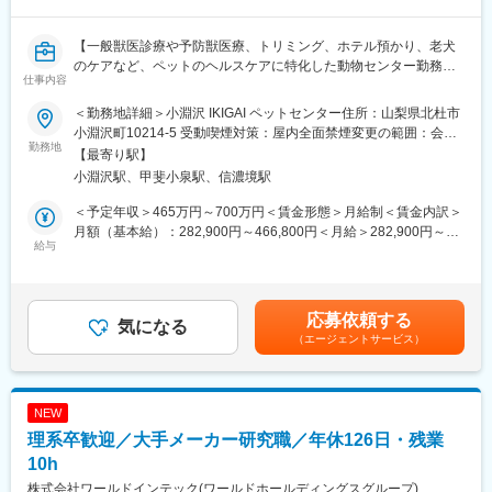
・ 一般外科手術
・救急対応
【一般獣医診療や予防獣医療、トリミング、ホテル預かり、老犬
・飼い主への診療内容・治療方針の説明
のケアなど、ペットのヘルスケアに特化した動物センター勤務】
・必要に応じた専門病院・二次診療施設との連携
仕事内容
■業務内容：
＜勤務地詳細＞小淵沢 IKIGAI ペットセンター住所：山梨県北杜市
○IKIGAIペットセンターならではの医療提供
・小淵沢IKIGAIペットセンターでの小動物診療
小淵沢町10214-5 受動喫煙対策：屋内全面禁煙変更の範囲：会社
・ペットホテル利用時の健康管理
・ホテル、トリミングサービスの際の健康チェック
勤務地
の定める事業所
・トリミング利用動物の健康チェック
【最寄り駅】
・シニア動物・介護動物への医療支援
小淵沢駅、甲斐小泉駅、信濃境駅
就業中の獣医師や愛玩動物看護師などのスタッフと共に、ご自身
・飼い主へのライフステージに応じたアドバイス
のブランド向上とキャリアアップにもつながる大変やりがいと責
＜予定年収＞465万円～700万円＜賃金形態＞月給制＜賃金内訳＞
・予防医療・食事・生活習慣を含む総合的な健康サポート
任のあるお仕事です。
月額（基本給）：282,900円～466,800円＜月給＞282,900円～
・動物病院、トリミング、ホテル、介護部門間の連携
給与
466,800円＜昇給有無＞有＜残業手当＞有＜給与補足＞※給与は経
・新しいペットヘルスケアサービスの企画・改善
経営やマーケティングは専門スタッフが中心にサポートしますの
験能力等を考慮し、当社規定により決定します賃金はあくまでも
で、獣医療に集中していただける環境です。
目安の金額であり、選考を通じて上下する可能性があります。月
○組織運営・病院づくり
給(月額)は固定手当を含めた表記です。
・獣医師、動物看護師の指導・育成
応募依頼する
■募集背景：
気になる
・職種間の連携促進とチームづくり
（エージェントサービス）
ペットが家族の一員として、大切な存在となっているご家庭も多
・診療体制や業務フロー、サービス品質の改善提案
いかと思います。ペットで癒されたり、生きがいを感じたりする
・患者・飼い主のニーズを踏まえたサービス提案
方も多いでしょう。 その一方で、飼い主やペットを取り巻く生活
・病院経営や組織運営への参画
環境の変化により、ペットとの暮らし方や関わり方についてさま
・地域の動物病院・関係機関との連携
NEW
ざまな課題が生じるようになっています。
※経営・運営に関する役割や裁量の範囲は、経験や入社後の状況を
理系卒歓迎／大手メーカー研究職／年休126日・残業
そのような背景から、ペットとその飼い主の生きがいを切り口
踏まえて相談しながら決定します。
に、2024年6月に山梨県小淵沢にて「小淵沢 IKIGAI ペットセンタ
10h
ー」を開設しました。
株式会社ワールドインテック(ワールドホールディングスグループ)
変更の範囲：会社の定める業務