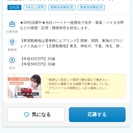
正社員
5名以上採用
職種未経験歓迎
業種未経験歓迎
当センターでは、ペットのQOL向上を含め、生涯を通じたヘルス
ケア事業として「ペットライフをサポートする」ことをミッショ
ンとしています。すなわち、生まれてから最期までのライフステ
★20代活躍中★当社パートナー提携先で化学・製薬・バイオ分野
ージに寄り添うヘルスケアモデルの実現を目指しています。
などの基礎・応用・開発研究を担当します。
仕事内容
今回は、ペットセンター動物病院部門の体制強化に伴い、私たち
の想いに共感し、ともに取り組んでいただける獣医師を募集いた
【希望勤務地は選考時にヒアリング】関東、関西、東海のプロジ
します。
ェクト先あり！【主要勤務地】東京、神奈川、千葉、埼玉、静
勤務地
岡、愛知、三重、滋賀、京都、大阪、兵庫＼NEW！エリア制度導
小淵沢IKIGAIペットセンターホームページ
入／全国でスキルを伸ばしたい方も、好きな場所で研究をしたい
【年収420万円】25歳
https://ikigai-pet.com/
方も、ご希望をお聞かせください！詳細は選考時にご案内いたし
【年収500万円】30歳
ます。
給与
https://www.instagram.com/ikigai_petcenter?
igsh=MTI1MnF1dHpncmJoNQ==
「無理なく安定した環境で腰を据えて働きたい」
「自宅から通勤できる範囲で仕事を探している」
自然豊かな小淵沢で、動物と飼い主の「IKIGAI」のために一緒に
「プライベートの時間をしっかり確保したい」
etc……
働きませんか？
ご応募をお待ちしております。
自分の時間をしっかり確保しながら、研究者として長く
働ける様々な制度が整っています☆
変更の範囲：会社の定める業務
気になる
応募する