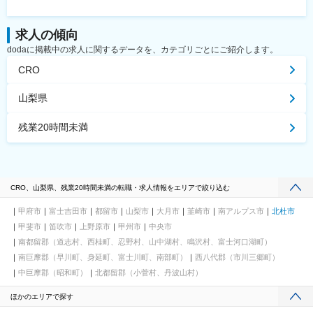
求人の傾向
dodaに掲載中の求人に関するデータを、カテゴリごとにご紹介します。
CRO
山梨県
残業20時間未満
CRO、山梨県、残業20時間未満の転職・求人情報をエリアで絞り込む
甲府市
富士吉田市
都留市
山梨市
大月市
韮崎市
南アルプス市
北杜市
甲斐市
笛吹市
上野原市
甲州市
中央市
南都留郡（道志村、西桂町、忍野村、山中湖村、鳴沢村、富士河口湖町）
南巨摩郡（早川町、身延町、富士川町、南部町）
西八代郡（市川三郷町）
中巨摩郡（昭和町）
北都留郡（小菅村、丹波山村）
ほかのエリアで探す