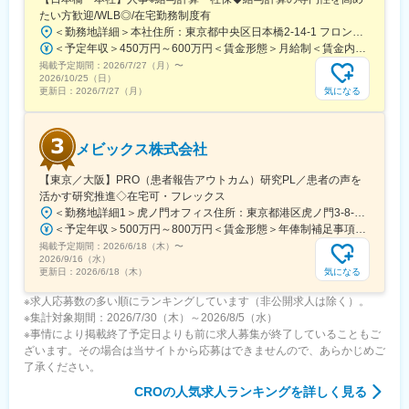
たい方歓迎/WLB◎/在宅勤務制度有
＜勤務地詳細＞本社住所：東京都中央区日本橋2-14-1 フロントプレイス日本橋勤務地最寄駅：各線／日本橋駅受動喫煙対策：敷地内喫煙可能場所あり変更の範囲：会社の定める事業所
＜予定年収＞450万円～600万円＜賃金形態＞月給制＜賃金内訳＞月額（基本給）：243,000円～330,300円固定残業手当/月：57,000円～77,700円（固定残業時間30時間0分/月）超過した時間外労働の残業手当は追加支給＜月給＞300,000円～408,000円（一律手当を含む）＜昇給有無＞有＜残業手当＞有＜給与補足＞※上記金額にスキル・ご経験に応じて加算する可能性がございます※給与詳細は、経験・スキルを考慮した上で決定。■昇給：年1回（4月）賃金はあくまでも目安の金額であり、選考を通じて上下する可能性があります。月給(月額)は固定手当を含めた表記です。
掲載予定期間：
2026/7/27（月）
〜
2026/10/25（日）
気になる
更新日：
2026/7/27（月）
メビックス株式会社
【東京／大阪】PRO（患者報告アウトカム）研究PL／患者の声を
活かす研究推進◇在宅可・フレックス
＜勤務地詳細1＞虎ノ門オフィス住所：東京都港区虎ノ門3-8-21 虎ノ門33森ビル10階勤務地最寄駅：東京メトロ銀座線／虎ノ門駅受動喫煙対策：屋内全面禁煙＜勤務地詳細2＞大阪オフィス住所：大阪府大阪市中央区平野町3-6-1 あいおいニッセイ同和損保御堂筋ビル9階勤務地最寄駅：京阪本線・地下鉄御堂筋線／淀屋橋駅受動喫煙対策：屋内全面禁煙変更の範囲：会社の定める事業所（リモートワーク含む）
＜予定年収＞500万円～800万円＜賃金形態＞年俸制補足事項なし＜賃金内訳＞年額（基本給）：5,000,000円～8,000,000円固定残業手当/月：100,000円～150,000円（固定残業時間30時間0分/月）超過した時間外労働の残業手当は追加支給＜月額＞516,666円～816,666円（12分割）（一律手当を含む）＜昇給有無＞有＜残業手当＞有＜給与補足＞※給与詳細は、経験・前職年収に応じて決定します。賃金はあくまでも目安の金額であり、選考を通じて上下する可能性があります。月給(月額)は固定手当を含めた表記です。
掲載予定期間：
2026/6/18（木）
〜
2026/9/16（水）
気になる
更新日：
2026/6/18（木）
※求人応募数の多い順にランキングしています（非公開求人は除く）。
※集計対象期間：2026/7/30（木）～2026/8/5（水）
※事情により掲載終了予定日よりも前に求人募集が終了していることもご
ざいます。その場合は当サイトから応募はできませんので、あらかじめご
了承ください。
CRO
の人気求人ランキングを詳しく見る