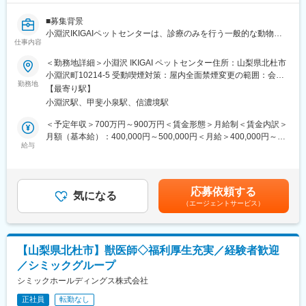
■募集背景
小淵沢IKIGAIペットセンターは、診療のみを行う一般的な動物病
仕事内容
院とは異なり、ペットの生涯に寄り添う総合ヘルスケア施設で
す。動物病院、トリミング、ホテル、介護サービスが連携してい
＜勤務地詳細＞小淵沢 IKIGAI ペットセンター住所：山梨県北杜市
るため、病気の治療だけではなく、予防からシニアケアまで一貫
小淵沢町10214-5 受動喫煙対策：屋内全面禁煙変更の範囲：会社
して関わることができます。
勤務地
の定める事業所
【最寄り駅】
小淵沢駅、甲斐小泉駅、信濃境駅
また、「互いに尊重する（Respect each other）」を価値観とし
て掲げ、職種や立場を超えて協力し合う文化を大切にしていま
＜予定年収＞700万円～900万円＜賃金形態＞月給制＜賃金内訳＞
す。
月額（基本給）：400,000円～500,000円＜月給＞400,000円～
給与
500,000円＜昇給有無＞有＜残業手当＞有＜給与補足＞※給与は経
小淵沢IKIGAIペットセンターホームページ
験能力等を考慮し、当社規定により決定します賃金はあくまでも
https://ikigai-pet.com/
目安の金額であり、選考を通じて上下する可能性があります。月
https://www.instagram.com/ikigai_petcenter?
給(月額)は固定手当を含めた表記です。
応募依頼する
igsh=MTI1MnF1dHpncmJoNQ==
気になる
（エージェントサービス）
自然豊かな小淵沢で、動物と飼い主の「IKIGAI」のために一緒に
働きませんか？
■業務内容
【山梨県北杜市】獣医師◇福利厚生充実／経験者歓迎
○小動物診療業務
／シミックグループ
・犬・猫を中心とした一次診療
・予防医療・健康診断
シミックホールディングス株式会社
・内科診療
正社員
転勤なし
・画像診断（レントゲン・超音波など）