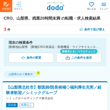
会員登録
ログイン
気になる
メニュー
CRO、山梨県、残業20時間未満
の転職・求人検索結果
3
条件で並び替え
件
現在の検索条件
[勤務地]山梨県 [業種]CRO-医薬品・医療機器・ライフサイエンス・医療系サービス [詳細条件](休日・働き方)残業20時間未満
新着求人をいつでもチェック
条件の変更
この条件を保存
山梨県
のみで募集中
【山梨県北杜市】獣医師/院長候補◇福利厚生充実／経
験者歓迎／シミックグループ
シミックホールディングス株式会社
正社員
転勤なし