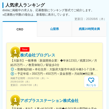
人気求人ランキング
dodaに掲載中の求人を、応募数順にランキング形式でご紹介します。
※応募数が同数の場合は、新着順に表示しています。
更新日：
2026/8/6（木）
山梨県
残業20時間未満
CRO
New
株式会社プログレス
【大阪市】一般事務〈新薬開発企業〉◆年休123日／残業10H／月
給25万円～／教育体制◎／駅徒歩3分
＜勤務地詳細＞本社住所：大阪府大阪市中央区今橋3-1-7 日本生命今橋ビル受動喫煙対策：屋内全面禁煙変更の範囲：無
＜予定年収＞350万円～450万円＜賃金形態＞月給制■特記事項なし＜賃金内訳＞月額（基本給）：232,000円～260,000円固定残業手当/月：18,000円～20,000円（固定残業時間10時間0分/月）超過した時間外労働の残業手当は追加支給＜月給＞250,000円～280,000円（一律手当を含む）＜昇給有無＞有＜残業手当＞有＜給与補足＞■賞与（年4回）：初年度0.7か月分、2年目以降1.4か月（変動有）■昇給（年1回以上）＊通勤手当（全額）＊住宅手当＊習い事支援手当 （社員が契約した習い事を上限7,000円として80％を支給）＊医療費補助手当 （社員とその両親の保険診療の医療費の自己負担額の50％を支給）賃金はあくまでも目安の金額であり、選考を通じて上下する可能性があります。月給(月額)は固定手当を含めた表記です。
掲載予定期間：
2026/7/30（木）
〜
2026/10/28（水）
気になる
更新日：
2026/7/30（木）
アポプラスステーション株式会社
【日本橋・本社】人事※給与計算・社保◆給与計算の専門性を高め