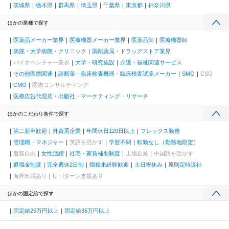
茨城県
栃木県
群馬県
埼玉県
千葉県
東京都
神奈川県
ほかの業種で探す
医薬品メーカー業界
医療機器メーカー業界
医薬品卸
医療機器卸
病院・大学病院・クリニック
調剤薬局・ドラッグストア業界
バイオベンチャー業界
大学・研究施設
介護・福祉関連サービス
その他医療関連
診断薬・臨床検査機器・臨床検査試薬メーカー
SMO
CSO
CMO
医療コンサルティング
医療広告代理店・出版社・マーケティング・リサーチ
ほかのこだわり条件で探す
第二新卒歓迎
外資系企業
年間休日120日以上
フレックス勤務
管理職・マネジャー
英語を活かす
学歴不問
転勤なし（勤務地限定）
服装自由
女性活躍
社宅・家賃補助制度
上場企業
中国語を活かす
退職金制度
完全週休2日制
職種未経験歓迎
土日祝休み
原則定時退社
海外出張あり
U・Iターン支援あり
ほかの固定給で探す
固定給25万円以上
固定給35万円以上