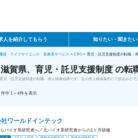
求人を紹介してもらう
知りたい・聞きたい
ントサービス
転職ノウハウ
機器・ライフサイエンス・医療系サービス
CRO
育児・託児支援制度の転職・
、滋賀県、育児・託児支援制度 の転
サービス
データで見る転職
、育児・託児支援制度の転職・求人検索結果です。左の求人検索条件にて絞込みがで
ーエージェントサービス
コラム・インタビュー
件中
1～4
件
を表示
転職Q&A
会社ワールドインテック
らバイオ系研究者へ／元バイオ系研究者からの1ヶ月研修
5名以上採用
職種未経験歓迎
業種未経験歓迎
正社員