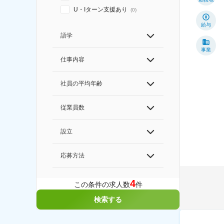
U・Iターン支援あり
(
0
)
給与
語学
事業
仕事内容
社員の平均年齢
従業員数
設立
応募方法
4
この条件の求人数
件
検索する