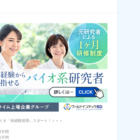
イオ『未経験採用』スタート！＜＜＜
野不問
験不問