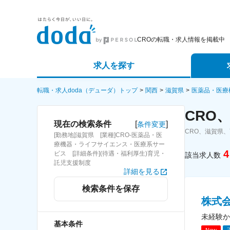
CROの転職・求人情報を掲載中
求人を探す
詳細条件から探す
エージェ
転職・求人doda（デューダ）トップ
関西
滋賀県
医薬品・医療
CRO
新着求人から探す
スカウト
[
]
現在の検索条件
条件変更
CRO、滋賀県
[勤務地]滋賀県 [業種]CRO-医薬品・医
求人特集から探す
パートナ
療機器・ライフサイエンス・医療系サー
4
ビス [詳細条件](待遇・福利厚生)育児・
該当求人数
託児支援制度
詳細を見る
検索条件を保存
株式
未経験か
基本条件
New