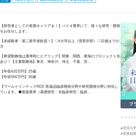
【研究者としての長期キャリアを！】バイオ業界にて、様々な研究・開発
をお任せします。
【未経験者・第二新卒者歓迎！】◇4大卒以上（理系学部）◇32歳までの
方
【希望勤務地は選考時にヒアリング】関東、関西、東海のプロジェクト先
あり！【主要勤務地】東京、神奈川、埼玉、千葉、茨...
【年収420万円】25歳
【年収500万円】30歳
【ワールドインテックRD】医薬品臨床開発分野や研究開発分野に特化し
ています。◆製薬業界（基礎研究・非臨床研究・臨床...
＞＞＞バ
●理系分
●実務経