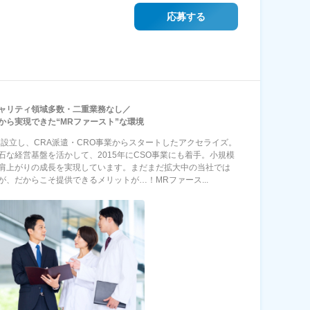
応募する
ャリティ領域多数・二重業務なし／
から実現できた“MRファースト”な環境
年に設立し、CRA派遣・CRO事業からスタートしたアクセライズ。
石な経営基盤を活かして、2015年にCSO事業にも着手。小規模
肩上がりの成長を実現しています。まだまだ拡大中の当社では
が、だからこそ提供できるメリットが…！MRファース...