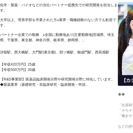
化学・製薬・バイオなどの当社パートナー提携先での研究開発を担当しま
す。
大卒以上、理系学部を卒業された方※業界・職種経験のない方でも歓迎で
す。
パートナー企業での勤務 ※全国に勤務地あり[主要勤務地]茨城県、埼玉
県、千葉県、東京都、神奈川県、岐阜県、静岡県、...
汐留駅、西大橋駅、大門駅(東京都)、四ツ橋駅、御成門駅、西長堀駅
【年収420万円】25歳
【年収500万円】30歳
【R&D事業部】医薬品臨床開発分野や研究開発分野に特化しています。
◆製薬業界（基礎研究・非臨床研究・臨床開発・申請...
◆◆
「生涯研
「そろそ
「働きや
などの想