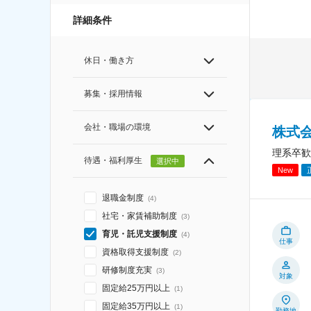
詳細条件
休日・働き方
募集・採用情報
会社・職場の環境
株式
理系卒歓
待遇・福利厚生
選択中
New
退職金制度
(
4
)
社宅・家賃補助制度
(
3
)
育児・託児支援制度
(
4
)
仕事
資格取得支援制度
(
2
)
研修制度充実
(
3
)
対象
固定給25万円以上
(
1
)
固定給35万円以上
(
1
)
勤務地