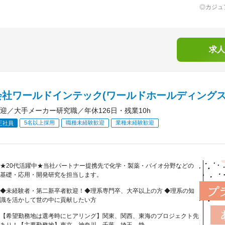
◎カジュ
求人
会社ワールドインテック(ワールドホールディングス
迎／大手メーカー研究職／年休126日・残業10h
5名以上採用
職種未経験歓迎
業種未経験歓迎
正社員
★20代活躍中★当社パートナー提携先で化学・製薬・バイオ分野などの
基礎・応用・開発研究を担当します。
◆未経験者・第二新卒者歓迎！◆理系専門卒、大卒以上の方 ◆理系の知
識を活かして世の中に貢献したい方
【希望勤務地は選考時にヒアリング】関東、関西、東海のプロジェクト先