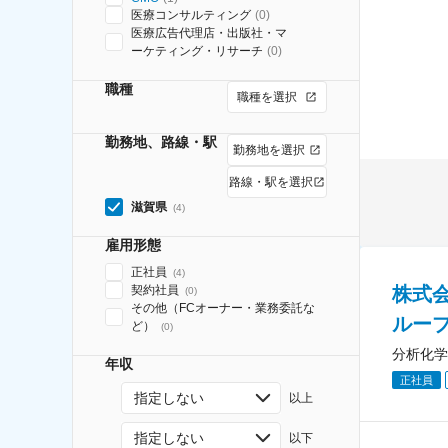
医療コンサルティング
(
0
)
医療広告代理店・出版社・マ
ーケティング・リサーチ
(
0
)
職種
職種を選択
勤務地、路線・駅
勤務地を選択
路線・駅を選択
滋賀県
(
4
)
雇用形態
正社員
(
4
)
株式
契約社員
(
0
)
その他（FCオーナー・業務委託な
ループ
ど）
(
0
)
分析化学
年収
正社員
指定しない
以上
指定しない
以下