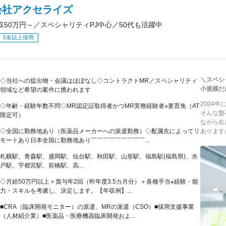
会社アクセライズ
収50万円～／スペシャリティPJ中心／50代も活躍中
5名以上採用
＼スペシ
◇当社への提出物・会議はほぼなし◇コントラクトMR／スペシャリティ
小規模だ
領域など希望の案件に携われます
2004
◇年齢・経験年数不問◇MR認定証取得者かつMR実務経験者※要普免（AT
そんな盤
限定可）
ながら右
◇全国に勤務地あり（医薬品メーカーへの派遣勤務）◇配属先によってリ
あります
モートあり日本全国に勤務地あり￣￣￣￣￣￣￣￣￣...
札幌駅、青森駅、盛岡駅、仙台駅、秋田駅、山形駅、福島駅(福島県)、水
戸駅、宇都宮駅、前橋駅、高...
◇月給50万円以上＋賞与年2回（昨年度3.5カ月分）＋各種手当※経験・能
力・スキルを考慮し、決定します。【年収例】...
■CRA（臨床開発モニター）の派遣、MRの派遣（CSO）■採用支援事業
（人材紹介業）■医薬品・医療機器臨床開発およ...