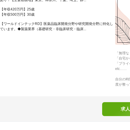
あり！【主要勤務地】東京、神奈川、千葉、埼玉、静...
【年収420万円】25歳
【年収500万円】30歳
【ワールドインテックRD】医薬品臨床開発分野や研究開発分野に特化し
ています。◆製薬業界（基礎研究・非臨床研究・臨床...
「無理な
「自宅か
「プライ
etc……
自分の時
度が整っ
求人