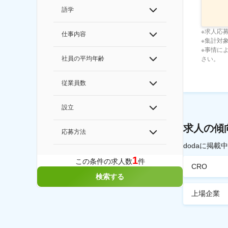
語学
※求人応
仕事内容
※集計対象期
※事情に
社員の平均年齢
さい。
従業員数
設立
求人の傾
応募方法
dodaに掲
1
この条件の求人数
件
CRO
検索する
上場企業