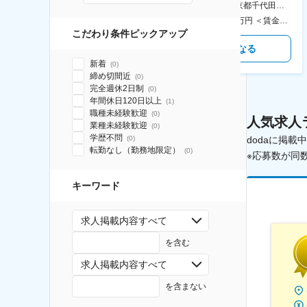
AGC横浜テクニカルセンター 住所：神奈川県横浜市鶴見区末広町1-1 勤務地最寄駅：JR線／弁天橋駅 受動喫煙対策：敷地内喫煙可能場所あり 変更の範囲：無
本社 住所：東京都千代田区神田錦町2-2-1 KANDASQUARE 受動喫煙対策：屋内全面禁煙 変更の範囲：会社の定める事業所
400万円～550万円 ＜賃金形態＞ 月給制 固定給＋業績給 ＜賃金内訳＞ 月額（基本給）：230,000円～280,000円 ＜月給＞ 230,000円～280,000円 ＜昇給有無＞ 有 ＜残業手当＞ 有 ＜給与補足＞ ※上記はあくまで最低保証額です。実際にはこれまでの経験やスキルを考慮の上、決定します。 年収には残業代は含めておりません。 ■昇給：年1回 ■賞与：年2回 賃金はあくまでも目安の金額であり、選考を通じて上下する可能性があります。 月給(月額)は固定手当を含めた表記です。
350万円～500万円 ＜賃金形態＞ 月給制 ＜賃金内訳＞ 月額（基本給）：215,000円～307,000円 固定残業手当/月：76,700円～110,000円（固定残業時間45時間0分/月） 超過した時間外労働の残業手当は追加支給 ＜月給＞ 291,700円～417,000円（一律手当を含む） ＜昇給有無＞ 有 ＜残業手当＞ 有 ＜給与補足＞ ※経験・能力を考慮の上、年齢に関わりなく当社規定により優遇します。 賃金はあくまでも目安の金額であり、選考を通じて上下する可能性があります。 月給(月額)は固定手当を含めた表記です。
こだわり条件ピックアップ
気になる
気になる
新着
(
0
)
締め切間近
(
0
)
完全週休2日制
(
0
)
年間休日120日以上
(
1
)
職種未経験歓迎
(
0
)
人気求人
業種未経験歓迎
(
0
)
学歴不問
dodaに掲
(
0
)
転勤なし（勤務地限定）
(
0
)
※応募数が同
キーワード
求人掲載内容すべて
を含む
求人掲載内容すべて
を含まない