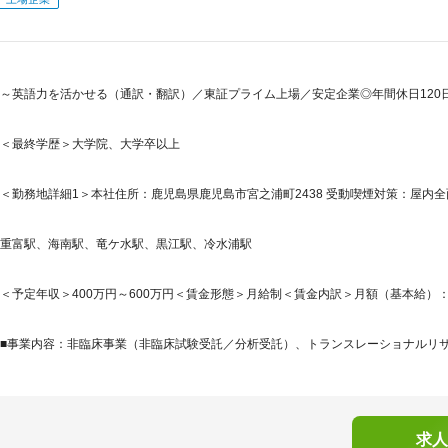
～英語力を活かせる（通訳・翻訳）／東証プライム上場／安定企業◎年間休日120日
＜最終学歴＞大学院、大学卒以上
＜勤務地詳細1＞本社住所：鹿児島県鹿児島市宮之浦町2438 受動喫煙対策：屋内全面
重富駅、海南駅、竜ケ水駅、黒江駅、冷水浦駅
＜予定年収＞400万円～600万円＜賃金形態＞月給制＜賃金内訳＞月額（基本給）：275,0
■事業内容：非臨床事業（非臨床試験受託／分析受託）、トランスレーショナルリサー
求人