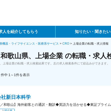
求人を紹介してもらう
知りたい・聞きたい
ントサービス
転職ノウハウ
療機器・ライフサイエンス・医療系サービス
CRO
上場企業の転職・求人情報
、和歌山県、上場企業 の転職・求人
サービス
データで見る転職
県、上場企業の転職・求人検索結果です。左の求人検索条件にて絞込みができます。
ーエージェントサービス
コラム・インタビュー
件中
1～1
件
を表示
転職Q&A
会社新日本科学
／和歌山】海外顧客との通訳・翻訳◆英語力を活かせる◆東証プライム上
上場企業