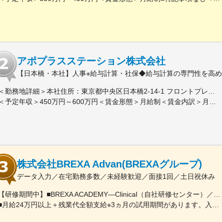
アポプラスステーション株式会社
【日本橋・本社】人事※給与計算・社保◆給与計算の専門性を高めた
＜勤務地詳細＞本社住所：東京都中央区日本橋2-14-1 フロントプレイス日本橋勤務地最寄駅：各線／日本橋駅受動喫煙対策：敷地内喫煙可能場所あり変更の範囲：会社の定める事業所
＜予定年収＞450万円～600万円＜賃金形態＞月給制＜賃金内訳＞月額（基本給）：243,000円～330,300円固定残業手当/月：57,000円～77,700円（固定残業時間30時間0分/月）超過した時間外労働の残業手当は追加支給＜月給＞300,000円～408,000円（一律手当を含む）＜昇給有無＞有＜残業手当＞有＜給与補足＞※上記金額にスキル・ご経験に応じて加算する可能性がございます※給与詳細は、経験・スキルを考慮した上で決定。■昇給：年1回（4月）賃金はあくまでも目安の金額であり、選考を通じて上下する可能性があります。月給(月額)は固定手当を含めた表記です。
株式会社BREXA Advan(BREXAグループ)
データ入力／在宅勤務多数／未経験歓迎／面接1回／土日祝休み
【研修期間中】■BREXA ACADEMY―Clinical（自社研修センター）／東京都新宿区西新宿2-7-1 新宿第一生命ビルディング3F└都営大江戸線「都庁前駅」A7出口から徒歩1～2分└東京メトロ丸ノ内線「西新宿駅」2番出口から徒歩5分└JR山手線など「新宿駅」西口から徒歩10～12分【研修終了後】＜転勤なし！在宅・フルリモート案件多数！＞□東京・神奈川・埼玉・千葉などの各プロジェクト先★東京都23区内で勤務できる方を積極採用中！※変更の範囲、上記を除く当社関連勤務地※週に数回リモートワーク（在宅勤務）可能なプロジェクトもあります。※将来的にプロジェクトによって異なりますがフルリモートも可能です。※プロジェクト先により異なりますが、最寄駅から徒歩5～10分圏内の駅チカオフィスです。
■月給24万円以上＋残業代全額支給※3ヵ月の試用期間があります。入社後6ヵ月間は、月給23万円となります。それ以外の待遇に変更はありません。入社半年後には必ず月給24万円へ一律で昇給します！【年収例】年収350万円／経験2年（20代）年収480万円／経験4年（30代）年収720万円／経験10年（30代）