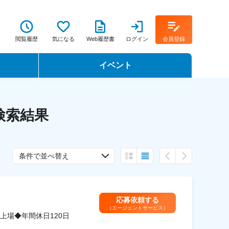
閲覧履歴
気になる
Web履歴書
ログイン
会員登録
イベント
転職イベント・転職セミナー
検索結果
転職フェア
転職セミナー動画
条件で並べ替え
応募依頼する
（エージェントサービス）
場◆年間休日120日