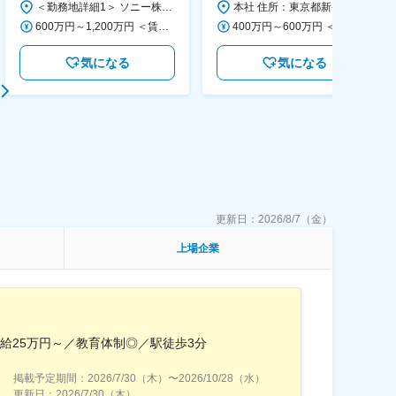
＜勤務地詳細1＞ ソニー株式会社 住所：神奈川県横浜市西区みなとみらい5-1-1 受動喫煙対策：屋内全面禁煙 ＜勤務地詳細2＞ ソニーシティ大崎 住所：東京都品川区大崎2-10-1 勤務地最寄駅：JR線／大崎駅 受動喫煙対策：屋内全面禁煙 変更の範囲：会社の定める事業所（リモートワーク含む）
本社 住所：東京都新宿区西新宿6丁目22-1 新宿スクエアタワー B1階 勤務地最寄駅：東京メトロ丸ノ内線／西新宿駅 受動喫煙対策：屋内全面禁煙 変更の範囲：会社の定める事業所（リモートワーク含む）
600万円～1,200万円 ＜賃金形態＞ 月給制 ＜賃金内訳＞ 月額（基本給）：350,000円～500,000円 ＜月給＞ 350,000円～500,000円 ＜昇給有無＞ 有 ＜残業手当＞ 有 ＜給与補足＞ ※年収は経験や能力を考慮の上、当社規定により決定します。 賃金はあくまでも目安の金額であり、選考を通じて上下する可能性があります。 月給(月額)は固定手当を含めた表記です。
400万円～600万円 ＜賃金形態＞ 月給制 経験・能力を考慮の上、優遇いたします。 ＜賃金内訳＞ 月額（基本給）：300,000円～450,000円 ＜月給＞ 300,000円～450,000円 ＜昇給有無＞ 有 ＜残業手当＞ 有 ＜給与補足＞ ・賞与実績：年2回 ・昇給：年1回 ※半年毎に評価を行い、評価が高ければ年齢に関係なく昇給・昇格していきます。創造性の高い人・新しいことにチャレンジした人が高い評価を得られます。 賃金はあくまでも目安の金額であり、選考を通じて上下する可能性があります。 月給(月額)は固定手当を含めた表記です。
気になる
気になる
更新日：
2026/8/7（金）
上場企業
月給25万円～／教育体制◎／駅徒歩3分
掲載予定期間：
2026/7/30（木）
〜
2026/10/28（水）
更新日：
2026/7/30（木）