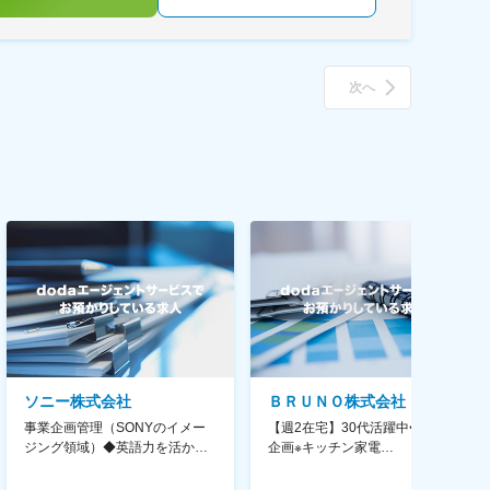
次へ
ソニー株式会社
ＢＲＵＮＯ株式会社
事業企画管理（SONYのイメー
【週2在宅】30代活躍中◆商品
ジング領域）◆英語力を活か
企画※キッチン家電
す/CFO管轄＃SECCFO0027
◆「BRUNO」新商品の企画／企
画～調達／働き方◎