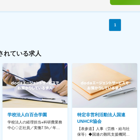
1
されている求人
学校法人白百合学園
特定非営利活動法人国連
UNHCR協会
学校法人の経理担当※科研費業務
中心◇正社員／実働7.5h／年休
【表参道】人事（労務・給与社
130日／1881年創立の伝統女子
保等）◆国連の難民支援機関の
大学
活動を支える日本公式支援窓口