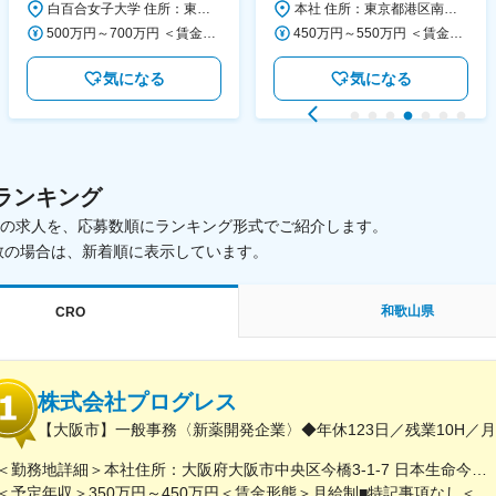
白百合女子大学 住所：東京都調布市緑ヶ丘1-25 勤務地最寄駅：京王線／仙川駅 受動喫煙対策：屋内全面禁煙 変更の範囲：会社の定める事業所
本社 住所：東京都港区南青山6-10-11 ウェスレーセンター3F 勤務地最寄駅：地下鉄各線／表参道駅 受動喫煙対策：屋内全面禁煙 変更の範囲：会社の定める事業所（リモートワーク含む）
◆正職員登用前提
500万円～700万円 ＜賃金形態＞ 月給制 ＜賃金内訳＞ 月額（基本給）：280,000円～430,000円 ＜月給＞ 280,000円～430,000円 ＜昇給有無＞ 有 ＜残業手当＞ 有 ＜給与補足＞ ※年齢・過去の経験に基づき、本学規定に合わせ決定 【残業手当】有 /残業時間に応じて全額支給（※想定年収に含む） 【各種手当】扶養手当/住宅手当/通勤手当 等 【賞与】年2回（6月、12月） 【昇給】年1回（4月） 賃金はあくまでも目安の金額であり、選考を通じて上下する可能性があります。 月給(月額)は固定手当を含めた表記です。
450万円～550万円 ＜賃金形態＞ 月給制 ＜賃金内訳＞ 月額（基本給）：340,000円～420,000円 ＜月給＞ 340,000円～420,000円 ＜昇給有無＞ 有 ＜残業手当＞ 有 ＜給与補足＞ ※能力・経験によって決定します。 ■賞与あり（業績評価に応じて支給） 賃金はあくまでも目安の金額であり、選考を通じて上下する可能性があります。 月給(月額)は固定手当を含めた表記です。
気になる
気になる
ランキング
載中の求人を、応募数順にランキング形式でご紹介します。
数の場合は、新着順に表示しています。
和歌山県
CRO
株式会社プログレス
【大阪市】一般事務〈新薬開発企業〉◆年休123日／残業10H／
＜勤務地詳細＞本社住所：大阪府大阪市中央区今橋3-1-7 日本生命今橋ビル受動喫煙対策：屋内全面禁煙変更の範囲：無
＜予定年収＞350万円～450万円＜賃金形態＞月給制■特記事項なし＜賃金内訳＞月額（基本給）：232,000円～260,000円固定残業手当/月：18,000円～20,000円（固定残業時間10時間0分/月）超過した時間外労働の残業手当は追加支給＜月給＞250,000円～280,000円（一律手当を含む）＜昇給有無＞有＜残業手当＞有＜給与補足＞■賞与（年4回）：初年度0.7か月分、2年目以降1.4か月（変動有）■昇給（年1回以上）＊通勤手当（全額）＊住宅手当＊習い事支援手当 （社員が契約した習い事を上限7,000円として80％を支給）＊医療費補助手当 （社員とその両親の保険診療の医療費の自己負担額の50％を支給）賃金はあくまでも目安の金額であり、選考を通じて上下する可能性があります。月給(月額)は固定手当を含めた表記です。