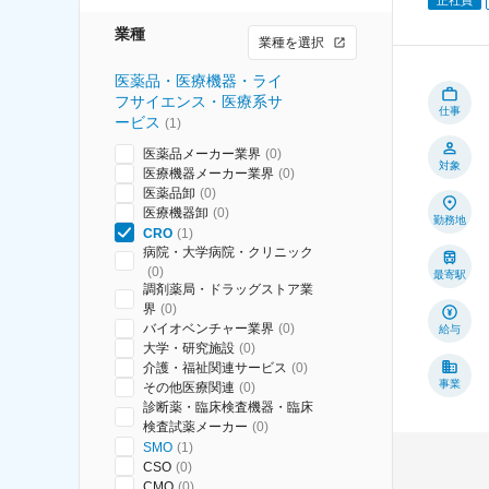
業種
業種を選択
医薬品・医療機器・ライ
フサイエンス・医療系サ
仕事
ービス
(
1
)
医薬品メーカー業界
(
0
)
対象
医療機器メーカー業界
(
0
)
医薬品卸
(
0
)
医療機器卸
(
0
)
勤務地
CRO
(
1
)
病院・大学病院・クリニック
(
0
)
最寄駅
調剤薬局・ドラッグストア業
界
(
0
)
バイオベンチャー業界
(
0
)
給与
大学・研究施設
(
0
)
介護・福祉関連サービス
(
0
)
事業
その他医療関連
(
0
)
診断薬・臨床検査機器・臨床
検査試薬メーカー
(
0
)
SMO
(
1
)
CSO
(
0
)
CMO
(
0
)