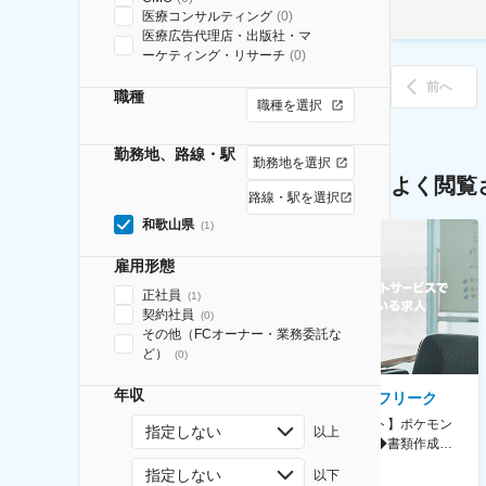
医療コンサルティング
(
0
)
医療広告代理店・出版社・マ
ーケティング・リサーチ
(
0
)
前へ
職種
職種を選択
勤務地、路線・駅
勤務地を選択
よく閲覧
路線・駅を選択
和歌山県
(
1
)
雇用形態
正社員
(
1
)
契約社員
(
0
)
その他（FCオーナー・業務委託な
ど）
(
0
)
年収
AGC株式会社
株式会社ゲームフリーク
【横浜※一般職/転勤なし】庶
【庶務アシスタント】ポケモン
指定しない
以上
務・事務担当～開発部材の発注
シリーズ開発企業◆書類作成・
やDXに向けたシステム利用等～
データ入力など◆年休126日・
指定しない
以下
食事補助あり◎