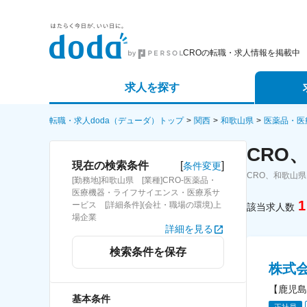
CROの転職・求人情報を掲載中
求人を探す
詳細条件から探す
エージェ
転職・求人doda（デューダ）トップ
関西
和歌山県
医薬品・医
CRO
新着求人から探す
スカウト
[
]
現在の検索条件
条件変更
CRO、和歌山
[勤務地]和歌山県 [業種]CRO-医薬品・
求人特集から探す
パートナ
医療機器・ライフサイエンス・医療系サ
1
ービス [詳細条件](会社・職場の環境)上
該当求人数
場企業
詳細を見る
検索条件を保存
株式
【鹿児島
基本条件
正社員