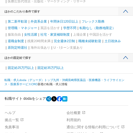
医療広告代理店・出版社・マーケティング・リサーチ
ほかのこだわり条件で探す
第二新卒歓迎
外資系企業
年間休日120日以上
フレックス勤務
管理職・マネジャー
英語を活かす
学歴不問
転勤なし（勤務地限定）
服装自由
女性活躍
社宅・家賃補助制度
上場企業
中国語を活かす
退職金制度
残業20時間未満
完全週休2日制
職種未経験歓迎
土日祝休み
原則定時退社
海外出張あり
U・Iターン支援あり
ほかの固定給で探す
固定給25万円以上
固定給35万円以上
転職・求人doda（デューダ）トップ
九州・沖縄
長崎県
医薬品・医療機器・ライフサイエン
ス・医療系サービス
CRO
新着の転職・求人情報
転職サイト dodaをシェア
ヘルプ
会社概要
拠点一覧
利用規約
免責事項
通信に関する情報の利用について