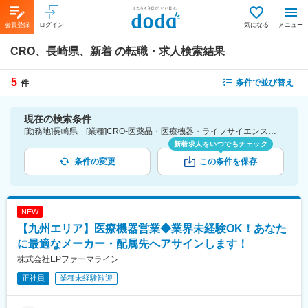
会員登録
ログイン
気になる
メニュー
CRO、長崎県、新着
の転職・求人検索結果
5
条件で並び替え
件
現在の検索条件
[勤務地]長崎県 [業種]CRO-医薬品・医療機器・ライフサイエンス・医療系サービス [こだわり条件ピックアップ]新着
新着求人をいつでもチェック
条件の変更
この条件を保存
NEW
【九州エリア】医療機器営業◆業界未経験OK！あなた
に最適なメーカー・配属先へアサインします！
株式会社EPファーマライン
正社員
業種未経験歓迎