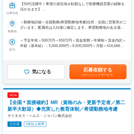
【50代活躍中！希望の居住地＆転勤なしで医療機器営業の経験を
■入社後も強力なバックアップを受けられます！
活かせます】
仕事内容
CSOは本部のバックアップ体制が何より重要です。1人のプロジ
ェクトマネージャーが管理する営業は約20名程度であり、相談事
【はじめに】
＜勤務地詳細＞全国勤務(希望勤務地考慮)住所：全国に営業所がご
があればいつでも連絡できる距離感です。1～2カ月に一度の面談
大手CSO、EPファーマラインでは医療機器営業においてベテラン
ざいます。配属先は入社後に確定します。希望勤務地がある場合
も実施しており、日々の業務だけでなく中長期的な視点での相談
の方を募集いたします！
勤務地
はご相談ください。 受動喫煙対策：その他（顧客先により異なり
も可能です。また、クライアント・社内評価に基いた明確な評価
契約社員採用となるため、今までの全国転勤から解放された働き
ます。）変更の範囲：会社の定める事業所
＜予定年収＞500万円～650万円＜賃金形態＞年俸制＜賃金内訳＞
制度により、キャリアや年収アップに向けた目標を定めやすい環
方が可能です。
年額（基本給）：5,000,000円～6,500,000円＜月額＞416,666円
境です。
主に医療機器メーカーを早期退職したメンバー、介護などで短期
給与
～541,666円（12分割）＜昇給有無＞有＜残業手当＞有賃金はあ
間医療現場を離れていた方が現在活躍をしています。
くまでも目安の金額であり、選考を通じて上下する可能性があり
■基本的に稼働率は100%！
※別途正社員募集も行っております(転勤あり)ので、ご要望がござ
ます。月給(月額)は固定手当を含めた表記です。
常時、待機期間が発生することが無いよう隙間なくアサインをし
いましたらお申し付けください！
ています。これも比較的少数規模に抑えて運営を行っているから
応募依頼する
気になる
こそ実現ができていることであり、強みの部分です。
【業務内容】
（エージェントサービス）
入社後は配属前研修を受けたのち、当社クライアントである医療
■数字で見るEPファーマライン（2025年10月時点）：
機器メーカーへ配属されます。
・従業員数1400名以上／入社3年以内の離職率6%
行っていただくお仕事は、医療機器メーカーとして製品のシェア
・男女比4:6
NEW
拡大と適正使用のための働きかけ。
・有給取得率70%
医療機器営業時代に培った経験をそのまま活かしていただきま
【全国＊面接確約】MR（資格のみ・更新予定者／第二
・産休産後休暇取得率100%／育休復帰率95%
す。
新卒大歓迎）◆充実した教育体制／希望勤務地考慮
・医療系有資格者：1040名在籍
今までのご経験を活かせるプロジェクトをご提案いたします。
サイネオス・ヘルス・ジャパン株式会社
・従業員平均年齢：従業員平均年齢37.1歳
正社員
5名以上採用
変更の範囲：会社の定める業務
【EPファーマラインでキャリアを築くメリット】
■入社後も強力なバックアップが受けられます！