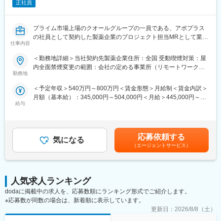
ェクトが出るまで保留）となる場合もございますのであらかじめ
正社員
機器メーカーの正規社員としての勤務が可能) これを可能にして
ご認識の程よろしくお願いします※
いる背景としては、比較的少数規模を保って運営を行っているか
らこそマネージャーの目が行き届く環境を整えることができ、顧
プライム市場上場のクオールグループの一員である、アポプラス
変更の範囲：会社の定める業務
客からの信頼が厚いためです。
の社員として契約した製薬企業のプロジェクト担当MRとして業務
仕事内容
に従事していただきます。内資・外資の新薬メーカー、ジェネリ
■入社後も強力なバックアップが受けられます！
ックメーカーなどプロジェクトは多岐に渡りますので、今までの
CSOは本部のバックアップ体制が何より重要です。1人のプロジ
＜勤務地詳細＞当社契約先製薬企業住所：全国 受動喫煙対策：屋
経験を活かせる環境が整っています。
ェクトマネージャーが管理する営業は約20名程度であり、相談事
内全面禁煙変更の範囲：会社の定める事業所（リモートワーク含
■営業スタイル：担当エリアの医療機関（開業医、病院）を訪問し
勤務地
があればいつでも連絡できる距離感です。1～2カ月に一度の面談
む）
て、医師、薬剤師に課題解決するための医薬品情報を提供、副作
も実施しており、日々の業務だけでなく中長期的な視点での相談
＜予定年収＞540万円～800万円＜賃金形態＞月給制＜賃金内訳＞
用情報を収集を行っていただきます。
も可能です。また、クライアント・社内評価に基いた明確な評価
月額（基本給）：345,000円～504,000円＜月給＞445,000円～
・新薬のプロモーション
制度により、キャリアや年収アップに向けた目標を定めやすい環
給与
654,000円（一律手当を含む）＜昇給有無＞有＜残業手当＞有＜
・長期収載品の市場拡大
境です。
給与補足＞※別途営業日当有（年間約40万円／1日2000円／4時間
・ジェネリック医薬品のプロモーション
以上外勤の場合）※能力・前給などを考慮し、規定により決定しま
※1プロジェクトを約2年程度担当します。
■基本的に稼働率は100%：常時、待機期間が発生することが無い
す。※その他の手当は「待遇・福利厚生」欄をご参照ください。昇
※プロジェクトマネージャー、スーパーバイザー(SV)より、日々の
応募依頼する
よう隙間なくアサインをしています。これも比較的少数規模に抑
気になる
給：年1回★頑張りに応じて年収UP★赴任先の評価次第で大幅に
活動についてフォローを受けられる環境です。全国にSVを配置
えて運営を行っているからこそ実現ができていることであり、強
（エージェントサービス）
年収をUPできます。（年2回業績給改定）賃金はあくまでも目安
し、素早くフォローができる体制をとっています。
みの部分です。
の金額であり、選考を通じて上下する可能性があります。月給(月
■組織：約600名のコントラクトMRが在籍しています。社長をは
額)は固定手当を含めた表記です。
じめ、役員クラスが元MR出身のためMRのキャリアや育成、長期
変更の範囲：会社の定める業務
就業について力を入れている企業です。
人気求人ランキング
■特徴：
dodaに掲載中の求人を、応募数順にランキング形式でご紹介します。
(1)充実した教育体制：
※応募数が同数の場合は、新着順に表示しています。
・製品研修（約2週間～2ヶ月、プロジェクトによる）：入社オリ
更新日：
2026/8/8（土）
エンテーション後に配属先プロジェクトの製薬メーカーにて製品