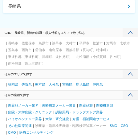
長崎県
CRO、長崎県、新着の転職・求人情報をエリアで絞り込む
長崎市
佐世保市
島原市
諫早市
大村市
平戸市
松浦市
対馬市
壱岐市
五島市
西海市
雲仙市
南島原市
西彼杵郡（長与町、時津町）
東彼杵郡（東彼杵町、川棚町、波佐見町）
北松浦郡（小値賀町、佐々町）
南松浦郡（新上五島町）
ほかのエリアで探す
福岡県
佐賀県
熊本県
大分県
宮崎県
鹿児島県
沖縄県
ほかの業種で探す
医薬品メーカー業界
医療機器メーカー業界
医薬品卸
医療機器卸
病院・大学病院・クリニック
調剤薬局・ドラッグストア業界
バイオベンチャー業界
大学・研究施設
介護・福祉関連サービス
その他医療関連
診断薬・臨床検査機器・臨床検査試薬メーカー
SMO
CSO
CMO
医療コンサルティング