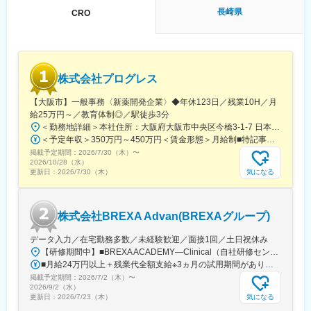
研修を受けていただきます。
長崎県
CRO
・継続教育：入社時に配属先の製薬会社で行なわれますが、その
他、横断研修、eラーニングの研修等も受けることが可能です。
・オンコロジー専門MR育成プログラム、IBD専門育成プログラ
ム、CNS専門育成プログラムなどがあり、専門領域MRの育成も
しています。
株式会社プログレス
(2)プロジェクトマネジメント体制：プロジェクトマネージャー、
スーパーバイザーが日々の活動をフォローします。定期的な連絡
【大阪市】一般事務〈新薬開発企業〉◆年休123日／残業10H／月
や面談のほか、必要に応じて素早くバックアップに入るなど、MR
給25万円～／教育体制◎／駅徒歩3分
として結果を出せるように万全のサポート体制を整えています。
＜勤務地詳細＞本社住所：大阪府大阪市中央区今橋3-1-7 日本生命今橋ビル受動喫煙対策：屋内全面禁煙変更の範囲：無
(3)豊富なプロジェクト数、50社を超える多数の取引メーカー：同
＜予定年収＞350万円～450万円＜賃金形態＞月給制■特記事項なし＜賃金内訳＞月額（基本給）：232,000円～260,000円固定残業手当/月：18,000円～20,000円（固定残業時間10時間0分/月）超過した時間外労働の残業手当は追加支給＜月給＞250,000円～280,000円（一律手当を含む）＜昇給有無＞有＜残業手当＞有＜給与補足＞■賞与（年4回）：初年度0.7か月分、2年目以降1.4か月（変動有）■昇給（年1回以上）＊通勤手当（全額）＊住宅手当＊習い事支援手当 （社員が契約した習い事を上限7,000円として80％を支給）＊医療費補助手当 （社員とその両親の保険診療の医療費の自己負担額の50％を支給）賃金はあくまでも目安の金額であり、選考を通じて上下する可能性があります。月給(月額)は固定手当を含めた表記です。
業他社と比較しても、多くのプロジェクト数があり、様々なご経
掲載予定期間：
験を活かしていただくことが可能です。20代～60代までの幅広い
2026/7/30（木）
〜
2026/10/28（水）
年代のMRの方が活躍されています。
気になる
更新日：
2026/7/30（木）
■中途入社社員の年収例：
・入社3年目（MR経験者）28歳：642万（月給＋日当＋住宅手
当）
株式会社BREXA Advan(BREXAグループ)
・入社5年目（MR経験者）33歳：712万（月給＋日当＋住宅手
当）
データ入力／在宅勤務多数／未経験歓迎／面接1回／土日祝休み
【研修期間中】■BREXA ACADEMY―Clinical（自社研修センター）／東京都新宿区西新宿2-7-1 新宿第一生命ビルディング3F└都営大江戸線「都庁前駅」A7出口から徒歩1～2分└東京メトロ丸ノ内線「西新宿駅」2番出口から徒歩5分└JR山手線など「新宿駅」西口から徒歩10～12分【研修終了後】＜転勤なし！在宅・フルリモート案件多数！＞□東京・神奈川・埼玉・千葉などの各プロジェクト先★東京都23区内で勤務できる方を積極採用中！※変更の範囲、上記を除く当社関連勤務地※週に数回リモートワーク（在宅勤務）可能なプロジェクトもあります。※将来的にプロジェクトによって異なりますがフルリモートも可能です。※プロジェクト先により異なりますが、最寄駅から徒歩5～10分圏内の駅チカオフィスです。
変更の範囲：会社の定める業務
■月給24万円以上＋残業代全額支給※3ヵ月の試用期間があります。入社後6ヵ月間は、月給23万円となります。それ以外の待遇に変更はありません。入社半年後には必ず月給24万円へ一律で昇給します！【年収例】年収350万円／経験2年（20代）年収480万円／経験4年（30代）年収720万円／経験10年（30代）
掲載予定期間：
2026/7/2（木）
〜
2026/9/2（水）
気になる
更新日：
2026/7/23（木）