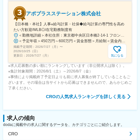
アポプラスステーション株式会社
【日本橋・本社】人事※給与計算・社保◆給与計算の専門性を高め
たい方歓迎/WLB◎/在宅勤務制度有
＜勤務地詳細＞本社住所：東京都中央区日本橋2-14-1 フロントプレイス日本橋勤務地最寄駅：各線／日本橋駅受動喫煙対策：敷地内喫煙可能場所あり変更の範囲：会社の定める事業所
＜予定年収＞450万円～600万円＜賃金形態＞月給制＜賃金内訳＞月額（基本給）：243,000円～330,300円固定残業手当/月：57,000円～77,700円（固定残業時間30時間0分/月）超過した時間外労働の残業手当は追加支給＜月給＞300,000円～408,000円（一律手当を含む）＜昇給有無＞有＜残業手当＞有＜給与補足＞※上記金額にスキル・ご経験に応じて加算する可能性がございます※給与詳細は、経験・スキルを考慮した上で決定。■昇給：年1回（4月）賃金はあくまでも目安の金額であり、選考を通じて上下する可能性があります。月給(月額)は固定手当を含めた表記です。
掲載予定期間：
2026/7/27（月）
〜
2026/10/25（日）
気になる
更新日：
2026/7/27（月）
※求人応募数の多い順にランキングしています（非公開求人は除く）。
※集計対象期間：2026/8/1（土）～2026/8/7（金）
※事情により掲載終了予定日よりも前に求人募集が終了していることもご
ざいます。その場合は当サイトから応募はできませんので、あらかじめご
了承ください。
CRO
の人気求人ランキングを詳しく見る
求人の傾向
dodaに掲載中の求人に関するデータを、カテゴリごとにご紹介します。
CRO