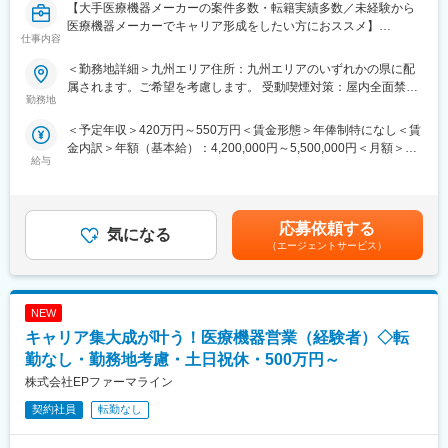
【大手医療機器メーカーの案件多数・転籍実績多数／未経験から
医療機器メーカーでキャリア形成をしたい方におススメ】
仕事内容
■概要：
＜勤務地詳細＞九州エリア住所：九州エリアのいずれかの県に配
入社後は配属前研修を受けたのち、当社クライアントである医療
属されます。ご希望を考慮します。 受動喫煙対策：屋内全面禁煙
機器メーカーへ配属され、その企業の名刺をもって営業活動を行
勤務地
変更の範囲：会社の定める事業所
っていただきます。※雇用元はEPファーマライン正社員雇用
＜予定年収＞420万円～550万円＜賃金形態＞年俸制特になし＜賃
金内訳＞年額（基本給）：4,200,000円～5,500,000円＜月額＞
カテーテル、検査機器、電子カルテ、中には医療系Saas製品など
給与
350,000円～458,333円（12分割）＜昇給有無＞有＜残業手当＞有
幅広いアサイン先の中から面談を積み重ね、あなたの希望するキ
賃金はあくまでも目安の金額であり、選考を通じて上下する可能
ャリアや働き方、勤務場所に最も適したご提案をさせていただき
性があります。月給(月額)は固定手当を含めた表記です。
ます。
応募依頼する
気になる
少しでも医療業界でキャリア形成したい！というお気持ちのある
（エージェントサービス）
方はカジュアル面談からの参加でも構いませんので一度ご応募く
ださい！
NEW
■優良案件多数◎
他では見かけないような大手メーカーの案件や最先端製品の案件
キャリア集大成が叶う！医療機器営業（経験者）◇転
を保有しています。また、原則的に一時的な補充要員としてでは
勤なし・勤務地考慮・土日祝休・500万円～
なく将来的なメーカーへの転籍（メーカー雇用への切り替え）も
株式会社EPファーマライン
視野に入れた内容でPJを受諾しています。これを可能にしている
背景としては、他社CSOに比べて、比較的少数規模を保って運営
契約社員
転勤なし
を行っているからこそプロジェクトマネージャーの目が行き届く
環境を整えることができ、顧客からの信頼が厚いためです。