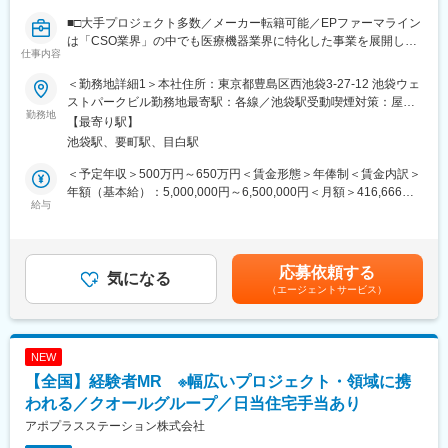
自身の成果や頑張りが客観的に評価され、年収に反映されます。
また、在籍年数が増えると永年勤続報奨金や四半期一時金などの
■□大手プロジェクト多数／メーカー転籍可能／EPファーマライン
手当もアップします。つまり、やりがいや努力がきちんと報われ
は「CSO業界」の中でも医療機器業界に特化した事業を展開して
仕事内容
る報酬制度になっています。
いる、国内でも数少ない大手企業です！■□
＜勤務地詳細1＞本社住所：東京都豊島区西池袋3-27-12 池袋ウェ
【キャリアパス】
■募集概要：
ストパークビル勤務地最寄駅：各線／池袋駅受動喫煙対策：屋内
入社後は希望や経験に応じたプロジェクトに配属します。メーカ
EPファーマラインは「CSO業界」の中でも医療機器業界に特化し
勤務地
全面禁煙＜勤務地詳細2＞全国勤務(希望勤務地考慮)住所：全国に
【最寄り駅】
ーからオファーを受けた場合、メーカーに転籍することも可能で
た事業を展開している、国内でも数少ない大手企業です！現在医
営業所がございます。配属先は入社後に確定します。希望勤務地
池袋駅、要町駅、目白駅
す。オファーや延長依頼があったとしても、別のプロジェクトに
療業界での営業経験をお持ちの方を対象に、医療機器の営業担当
がある場合はご相談ください。 受動喫煙対策：その他（顧客先に
チャレンジしたい場合は断ることもできます。また、定期的な面
を募集しております。
より異なります。）変更の範囲：会社の定める事業所
＜予定年収＞500万円～650万円＜賃金形態＞年俸制＜賃金内訳＞
談を通じて、その時々に応じたプロジェクトを提示するなどフレ
当社では大手メーカーの案件を数多く保有しており、カテーテ
年額（基本給）：5,000,000円～6,500,000円＜月額＞416,666円
キシブルにキャリアが形成できます。その他、本社部門（マネー
ル、検査機器、電子カルテ、中には医療系Saas製品など幅広いア
給与
～541,666円（12分割）＜昇給有無＞有＜残業手当＞有賃金はあ
ジャー、研修部門など）への道もあります。
サイン先の中から面談を積み重ね、あなたの希望するキャリアや
くまでも目安の金額であり、選考を通じて上下する可能性があり
働き方、勤務場所に最も適したご提案をさせていただきます！
ます。月給(月額)は固定手当を含めた表記です。
【業務内容】
医療業界内でのキャリアアップを考えている方、メーカーへの転
応募依頼する
大手製薬会社などを中心としたクライアントのプロジェクトへの
職を視野に入れている方等、全力でサポートいたしますので是非
気になる
配属です。担当エリアの医療機関（開業医、病院）を訪問して、
（エージェントサービス）
ご応募ください！
医師、薬剤師に課題解決するための医薬品情報を提供、副作用情
※未経験の方も募集を行っておりますので、お気軽にご相談くださ
報の収集を行っていただきます。
い
NEW
《具体的には...》
【EPファーマラインでキャリアを築くメリット】
【全国】経験者MR ※幅広いプロジェクト・領域に携
■新薬のプロモーション
■優良案件多数／メーカー転籍を支援
■長期収載品の市場拡大
他社では見かけないような大手メーカーの案件や最先端製品の案
われる／クオールグループ／日当住宅手当あり
■ジェネリック医薬品のプロモーション
件を保有しています。また原則、将来的にクライアント先への転
アポプラスステーション株式会社
※プロジェクトの状況によっては、選考保留（ご紹介できるプロジ
籍も視野に入れた内容で案件を受注しています。(＝将来的に医療