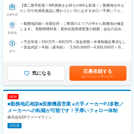
業界のご経験があっても、会社が異なれば「当たり前」も異なり
【第二新卒歓迎！MR資格をお持ちのMSも歓迎！／勤務地を叶え
ます。
たい方や先発医薬品に携わりたい方におすすめ◎／手厚いフォロ
仕事内容
業界経験者だからこそのギャップをいち早く解消するのが、本部
ー体制・プロジェクトマネージャーとの連携強】
スタッフであるプロジェクトマネージャーの役割です。
＜勤務地詳細＞全国住所：ご希望のエリアの中から勤務地が確定
1人のプロジェクトマネージャーが管理する営業は約20名程度で
【はじめに】
します。 受動喫煙対策：屋内全面禁煙変更の範囲：会社の定める
あり、相談事があればいつでも連絡できる距離感です。
MR資格をお持ちの方（MRの実務未経験OK）をお待ちしておりま
勤務地
事業所
1～2カ月に一度の面談も実施しており、日々の業務だけでなく中
す。CSOの中でも特に手厚いサポート体制の中で、若手や経験が
＜予定年収＞550万円～900万円＜賃金形態＞年俸制補足事項なし
長期的な視点での相談も可能です。ぜひ頼ってください。
浅い方もMRとしてスキルが身に着く環境です。外資製薬メーカー
＜賃金内訳＞年額（基本給）：5,500,000円～8,000,000円＜月額
やバイオベンチャーとの繋がりが強く最先端の医薬品に携われる
給与
＞458,333円～666,666円（12分割）＜昇給有無＞有＜残業手当＞
■基本的に稼働率は100%
チャンスがあります。
無＜給与補足＞同社は年俸制になります。別途以下のような手当
常時、待機期間が発生することが無いよう隙間なくアサインをし
があります。■四半期一時金：10万円（四半期に1回、10万円程度
ています。これも比較的少数規模に抑えて運営を行っているから
【魅力ポイント】
支給）※ただし支給条件があります賃金はあくまでも目安の金額で
こそ実現ができていることであり、強みの部分です。
■充実したサポート体制：
応募依頼する
気になる
あり、選考を通じて上下する可能性があります。月給(月額)は固定
配属後は担当マネージャーが丁寧に支援します。日々の仕事の悩
（エージェントサービス）
手当を含めた表記です。
変更の範囲：会社の定める業務
みや、キャリア形成の相談等、伴走者として活躍をサポートしま
す。また知識・スキルレベルを上げるために様々な研修をご用意
しています。
NEW
■エリアを跨ぐ転勤なし：
■勤務地応相談■医療機器営業 ※大手メーカーPJ多数／
初任地希望だけでなく、エリアを跨いでの転勤はございません。
メーカーへの転籍が可能です！手厚いフォロー体制
2ndプロジェクト以降も希望や適性に応じて、アサインを検討い
株式会社EPファーマライン
たします。
正社員
■明確な評価制度：