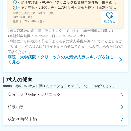
＜勤務地詳細＞AGAヘアクリニック秋葉原本院住所：東京都千代田区外神田3-12-8 住友不動産秋葉原ビル9F受動喫煙対策：屋内全面禁煙変更の範囲：会社の定める事業所（リモートワーク含む）
＜予定年収＞1,200万円～1,794万円＜賃金形態＞月給制＜賃金内訳＞月額（基本給）：240,000円その他固定手当/月：120,000円～640,000円＜月給＞360,000円～880,000円＜昇給有無＞有＜残業手当＞無＜給与補足＞事業統括本部長級1686万円（1200～1794万円）。全員一律の基本給に5つの手当と+αを組み合わせた金額が報酬となります。賃金はあくまでも目安の金額であり、選考を通じて上下する可能性があります。月給(月額)は固定手当を含めた表記です。
掲載予定期間：
2026/6/11（木）
〜
2026/9/9（水）
気になる
更新日：
2026/8/7（金）
※求人応募数の多い順にランキングしています（非公開求人は除く）。
※集計対象期間：2026/8/2（日）～2026/8/8（土）
※事情により掲載終了予定日よりも前に求人募集が終了していることもご
ざいます。その場合は当サイトから応募はできませんので、あらかじめご
了承ください。
病院・大学病院・クリニック
の人気求人ランキングを詳し
く見る
求人の傾向
dodaに掲載中の求人に関するデータを、カテゴリごとにご紹介します。
病院・大学病院・クリニック
和歌山県
残業20時間未満