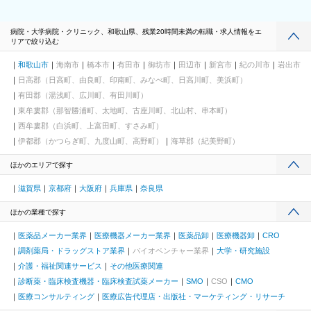
病院・大学病院・クリニック、和歌山県、残業20時間未満の転職・求人情報をエ
リアで絞り込む
和歌山市
海南市
橋本市
有田市
御坊市
田辺市
新宮市
紀の川市
岩出市
日高郡（日高町、由良町、印南町、みなべ町、日高川町、美浜町）
有田郡（湯浅町、広川町、有田川町）
東牟婁郡（那智勝浦町、太地町、古座川町、北山村、串本町）
西牟婁郡（白浜町、上富田町、すさみ町）
伊都郡（かつらぎ町、九度山町、高野町）
海草郡（紀美野町）
ほかのエリアで探す
滋賀県
京都府
大阪府
兵庫県
奈良県
ほかの業種で探す
医薬品メーカー業界
医療機器メーカー業界
医薬品卸
医療機器卸
CRO
調剤薬局・ドラッグストア業界
バイオベンチャー業界
大学・研究施設
介護・福祉関連サービス
その他医療関連
診断薬・臨床検査機器・臨床検査試薬メーカー
SMO
CSO
CMO
医療コンサルティング
医療広告代理店・出版社・マーケティング・リサーチ