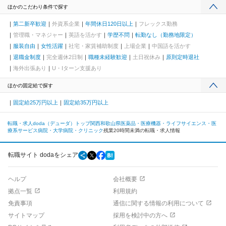
ほかのこだわり条件で探す
第二新卒歓迎
外資系企業
年間休日120日以上
フレックス勤務
管理職・マネジャー
英語を活かす
学歴不問
転勤なし（勤務地限定）
服装自由
女性活躍
社宅・家賃補助制度
上場企業
中国語を活かす
退職金制度
完全週休2日制
職種未経験歓迎
土日祝休み
原則定時退社
海外出張あり
U・Iターン支援あり
ほかの固定給で探す
固定給25万円以上
固定給35万円以上
転職・求人doda（デューダ）トップ
関西
和歌山県
医薬品・医療機器・ライフサイエンス・医
療系サービス
病院・大学病院・クリニック
残業20時間未満の転職・求人情報
転職サイト dodaをシェア
ヘルプ
会社概要
拠点一覧
利用規約
免責事項
通信に関する情報の利用について
サイトマップ
採用を検討中の方へ