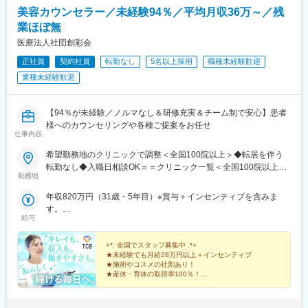
駅、県庁前駅(沖縄県)、新宿西口駅、新宿駅(東京メトロ)、学習院
美容カウンセラー／未経験94％／平均月収36万～／残
下駅、東池袋駅、日比谷駅、銀座駅、岩本町駅、立川駅、京王八
業ほぼ無
王子駅、高輪台駅、奥沢駅、神奈川駅、平沼橋駅、京急川崎駅、
石上駅、新越谷駅、宇都宮駅東口駅、新千葉駅、栄町駅(千葉県)、
医療法人社団創彩会
船橋駅、札幌駅、仙台駅(地下鉄)、曽根田駅、栄駅(愛知県)、名古
正社員
契約社員
転勤なし
5名以上採用
職種未経験歓迎
屋駅、西高蔵駅、新豊田駅、新豊橋駅、岐阜駅、新静岡駅、浜松
業種未経験歓迎
駅、三島田町駅、市役所前駅(長野県)、金沢駅、あすなろう四日市
駅、電鉄富山駅・エスタ前駅、福井駅(福井県)、大阪梅田駅(阪神
線)、なんば駅(地下鉄)、高槻駅、梅田駅(地下鉄)、宮之阪駅、大阪
【94％が未経験／ノルマなし＆研修充実＆チーム制で安心】患者
阿部野橋駅、四ツ橋駅、七条駅、四条駅(京都市営)、三宮駅(神戸
様へのカウンセリングや各種ご提案をお任せ
新交通)、山陽姫路駅、田中口駅、八丁堀駅(広島県)、高松築港
仕事内容
駅、高知橋駅、眉山ロープウェイ山麓駅、天神駅、小倉駅(福岡
県)、東比恵駅、鹿児島中央駅、水道町駅、五島町駅、旭橋駅、西
希望勤務地のクリニックで調整＜全国100院以上＞◆転居を伴う
早稲田駅、末広町駅(東京都)、立川南駅、高輪ゲートウェイ駅、九
転勤なし◆入職日相談OK＝＝クリニック一覧＜全国100院以上展
勤務地
品仏駅、新高島駅、東宿郷駅、葭川公園駅、大神宮下駅、大通
開＞＝＝【北海道・東北】旭川駅前院、札幌駅前院、青森院、盛
駅、仙台駅、栄町駅(愛知県)、国際センター駅、日吉町駅、第一通
岡院、秋田院、山形院、仙台駅前院、福島院、郡山院など【関
年収820万円（31歳・5年目）※賞与＋インセンティブを含みま
り駅、三島駅、七ツ屋駅、富山駅、福井城址大名町駅、なんば駅
東】新宿東口院、池袋駅前院、品川院、秋葉原院、町田院、八王
す。
(南海線)、大阪駅、天王寺駅、西大橋駅、五条駅(京都市営)、京都
子院、千葉東口院、柏院、船橋院、川崎院、新横浜院、大宮東口
給与
年収550万円（27歳・2年目）※賞与＋インセンティブを含みま
河原町駅、神戸三宮駅(阪神)、本通駅、高松駅(香川県)、南堀端
院、水戸院、つくば院、宇都宮院、高崎院、前橋院など【中部】
す。
駅、はりまや橋駅、旦過駅、高見橋駅、熊本城・市役所前駅、長
名古屋栄院、岐阜院、静岡院、浜松院、三島院、新潟院、金沢
+*. 全国でスタッフ募集中 .*+
崎駅(長崎県)、美栄橋駅
院、福井院、富山院、長野院、松本院、山梨甲府駅前院など【近
★未経験でも月給28万円以上＋インセンティブ
★施術やコスメの社割あり！
畿】大阪駅前院、天王寺院、京都駅前院、奈良院、姫路院、神戸
★産休・育休の取得率100％！
院、和歌山院、四日市院など【中四国】広島院、福山院、松山
院、高松院、高知院、徳島院、松江院、周南徳山駅ビル院【九
先輩スタッフの94％が未経験からの挑戦！
州・沖縄】福岡博多院、小倉院、佐賀院、長崎院、熊本院、宮崎
美容業界が初めてという方も安心してスキルを身に付け