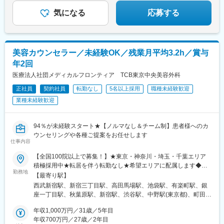
られます♪
院、鹿児島院、那覇院など※受動喫煙対策あり
気になる
応募する
美容カウンセラー／未経験OK／残業月平均3.2h／賞与
年2回
医療法人社団メディカルフロンティア TCB東京中央美容外科
正社員
契約社員
転勤なし
5名以上採用
職種未経験歓迎
業種未経験歓迎
94％が未経験スタート★【ノルマなし＆チーム制】患者様へのカ
ウンセリングや各種ご提案をお任せします
仕事内容
【全国100院以上で募集！】★東京・神奈川・埼玉・千葉エリア
積極採用中★転居を伴う転勤なし★希望エリアに配属します◆ク
勤務地
リニック一覧＜全国100院以上展開＞【北海道・東北】旭川駅前
【最寄り駅】
院、青森院、盛岡院、秋田院、山形院、仙台駅前院、福島院、郡
西武新宿駅、新宿三丁目駅、高田馬場駅、池袋駅、有楽町駅、銀
山院 など【関東】新宿東口院、池袋駅前院、品川院、秋葉原
座一丁目駅、秋葉原駅、新宿駅、渋谷駅、中野駅(東京都)、町田
院、町田院、八王子院、千葉東口院、柏院、船橋院、川崎院、新
駅、立川北駅、八王子駅、品川駅、北千住駅、自由が丘駅、新横
横浜院、大宮東口院、水戸院、つくば院、宇都宮院、高崎院、前
年収1,000万円／31歳／5年目
浜駅、横浜駅、川崎駅、藤沢駅、本厚木駅、大宮駅(埼玉県)、川口
橋院 など【中部】名古屋駅前院 、名古屋栄院、金山院、岐阜
年収700万円／27歳／2年目
駅、川越駅、南越谷駅、宇都宮駅、水戸駅、つくば駅、千葉駅、