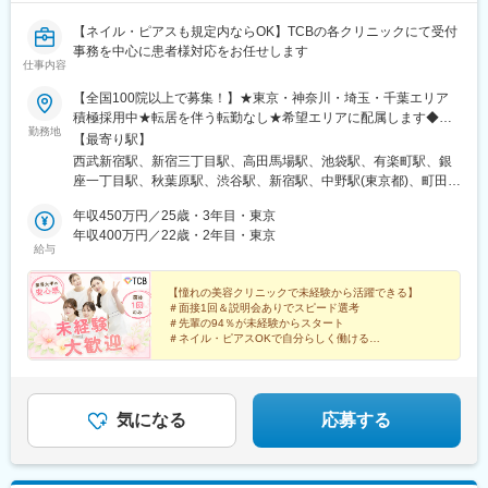
【ネイル・ピアスも規定内ならOK】TCBの各クリニックにて受付
事務を中心に患者様対応をお任せします
仕事内容
【全国100院以上で募集！】★東京・神奈川・埼玉・千葉エリア
積極採用中★転居を伴う転勤なし★希望エリアに配属します◆ク
勤務地
リニック一覧＜全国100院以上展開＞【北海道・東北】旭川駅前
【最寄り駅】
院、青森院、盛岡院、秋田院、山形院、仙台駅前院、福島院、郡
西武新宿駅、新宿三丁目駅、高田馬場駅、池袋駅、有楽町駅、銀
山院 など【関東】新宿東口院、池袋駅前院、品川院、秋葉原
座一丁目駅、秋葉原駅、渋谷駅、新宿駅、中野駅(東京都)、町田
院、町田院、八王子院、千葉東口院、柏院、船橋院、川崎院、新
駅、立川北駅、八王子駅、品川駅、北千住駅、自由が丘駅、新横
横浜院、大宮東口院、水戸院、つくば院、宇都宮院、高崎院、前
年収450万円／25歳・3年目・東京
浜駅、横浜駅、川崎駅、藤沢駅、本厚木駅、大宮駅(埼玉県)、川口
橋院 など【中部】名古屋駅前院 、名古屋栄院、金山院、岐阜
年収400万円／22歳・2年目・東京
駅、川越駅、南越谷駅、宇都宮駅、水戸駅、つくば駅、千葉駅、
給与
院、静岡院、浜松院、三島院、新潟院、金沢院、福井院、富山
京成千葉駅、柏駅、京成船橋駅、松戸駅、高崎駅、前橋駅、旭川
院、長野院、松本院、山梨甲府駅前院 など【近畿】梅田大阪駅
駅、さっぽろ駅、あおば通駅、福島駅(福島県)、郡山駅(福島県)、
前院、大阪阪急梅田駅前院、枚方院、天王寺院、堺院、なんば
【憧れの美容クリニックで未経験から活躍できる】
青森駅、盛岡駅、山形駅、秋田駅、矢場町駅、近鉄名古屋駅、金
＃面接1回＆説明会ありでスピード選考
院、心斎橋院、京都駅前院、奈良院、和歌山院、四日市院 など
山駅(愛知県)、豊田市駅、駅前大通駅、名鉄岐阜駅、静岡駅、新浜
＃先輩の94％が未経験からスタート
【中四国】広島院、福山院、松山院、高松院、高知院、徳島院、
松駅、三島広小路駅、長野駅、松本駅、北鉄金沢駅、新潟駅、近
＃ネイル・ピアスOKで自分らしく働ける
松江院、周南徳山駅ビル院 など【九州・沖縄】小倉院、佐賀
＃残業月平均3.2時間／プライベートも充実
鉄四日市駅、電鉄富山駅、福井駅、甲府駅、東梅田駅、大阪難波
＃月9日～10日休みでしっかりリフレッシュ
院、長崎院、熊本院、宮崎院、鹿児島院、那覇院 など【受動喫
駅、高槻市駅、大阪梅田駅(阪急線)、枚方市駅、堺東駅、天王寺駅
煙対策】屋内原則禁煙
前駅、江坂駅、心斎橋駅、京都駅、烏丸駅、三ノ宮駅、姫路駅、
近鉄奈良駅、和歌山駅、草津駅(滋賀県)、徳山駅、立町駅、福山
気になる
応募する
駅、松江駅、片原町駅(香川県)、松山市駅、蓮池町通駅、徳島駅、
西鉄久留米駅、西鉄福岡駅、平和通駅、博多駅、天神南駅、鹿児
島中央駅前駅、通町筋駅、宮崎駅、長崎駅前駅、佐賀駅、大分