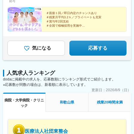
給与
院、静岡院、浜松院、三島院、新潟院、金沢院、福井院、富山
京成千葉駅、柏駅、京成船橋駅、松戸駅、高崎駅、前橋駅、旭川
院、長野院、松本院、山梨甲府駅前院 など【近畿】梅田大阪駅
駅、さっぽろ駅、あおば通駅、福島駅(福島県)、郡山駅(福島県)、
前院、大阪阪急梅田駅前院、枚方院、天王寺院、堺院、なんば
＃面接１回／即日内定のチャンスあり
青森駅、盛岡駅、山形駅、秋田駅、矢場町駅、近鉄名古屋駅、金
＃残業月平均3.2ｈ／プライベートも充実
院、心斎橋院、京都駅前院、奈良院、和歌山院、四日市院 など
山駅(愛知県)、豊田市駅、駅前大通駅、名鉄岐阜駅、静岡駅、新浜
＃賞与年2回支給
【中四国】広島院、福山院、松山院、高松院、高知院、徳島院、
松駅、三島広小路駅、長野駅、松本駅、北鉄金沢駅、新潟駅、近
＃全国で積極採用を実施中
松江院、周南徳山駅ビル院 など【九州・沖縄】小倉院、佐賀
鉄四日市駅、電鉄富山駅、福井駅、甲府駅、東梅田駅、大阪難波
全国100院以上を展開する大手美容クリニックだからこ
院、長崎院、熊本院、宮崎院、鹿児島院、那覇院 など【受動喫
駅、高槻市駅、大阪梅田駅(阪急線)、枚方市駅、堺東駅、天王寺駅
そ、「やりがい・高収入・キャリア」のすべてをバラン
煙対策】屋内原則禁煙
前駅、西梅田駅、心斎橋駅、京都駅、烏丸駅、三ノ宮駅、姫路
スよく実現できます！
駅、近鉄奈良駅、和歌山駅、草津駅(滋賀県)、徳山駅、立町駅、福
気になる
応募する
山駅、松江駅、片原町駅(香川県)、松山市駅、蓮池町通駅、徳島
駅、西鉄久留米駅、西鉄福岡駅、平和通駅、博多駅、天神南駅、
鹿児島中央駅前駅、通町筋駅、宮崎駅、長崎駅前駅、佐賀駅、大
分駅、県庁前駅(沖縄県)、新宿西口駅、新宿駅(東京メトロ)、学習
人気求人ランキング
院下駅、東池袋駅、日比谷駅、銀座駅、岩本町駅、立川駅、京王
dodaに掲載中の求人を、応募数順にランキング形式でご紹介します。
八王子駅、高輪台駅、奥沢駅、神奈川駅、平沼橋駅、京急川崎
※応募数が同数の場合は、新着順に表示しています。
駅、石上駅、新越谷駅、宇都宮駅東口駅、新千葉駅、栄町駅(千葉
県)、船橋駅、札幌駅、仙台駅(地下鉄)、曽根田駅、栄駅(愛知県)、
更新日：
2026/8/9（日）
名古屋駅、西高蔵駅、新豊田駅、新豊橋駅、岐阜駅、新静岡駅、
病院・大学病院・クリニ
浜松駅、三島田町駅、市役所前駅(長野県)、金沢駅、あすなろう四
和歌山県
残業20時間未満
ック
日市駅、電鉄富山駅・エスタ前駅、福井駅(福井県)、大阪梅田駅
(阪神線)、なんば駅(地下鉄)、高槻駅、梅田駅(地下鉄)、宮之阪
駅、大阪阿部野橋駅、北新地駅、四ツ橋駅、七条駅、四条駅(京都
市営)、三宮駅(神戸新交通)、山陽姫路駅、田中口駅、八丁堀駅(広
島県)、高松築港駅、高知橋駅、眉山ロープウェイ山麓駅、天神
医療法人社団東整会
駅、小倉駅(福岡県)、東比恵駅、鹿児島中央駅、水道町駅、五島町