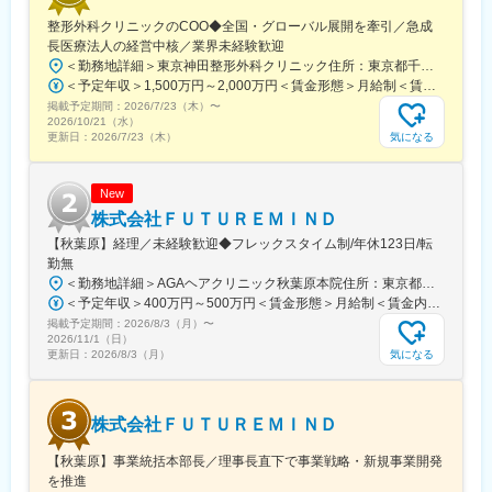
駅、旭橋駅、西早稲田駅、末広町駅(東京都)、立川南駅、高輪ゲー
整形外科クリニックのCOO◆全国・グローバル展開を牽引／急成
トウェイ駅、九品仏駅、新高島駅、東宿郷駅、葭川公園駅、大神
長医療法人の経営中核／業界未経験歓迎
宮下駅、大通駅、仙台駅、栄町駅(愛知県)、国際センター駅、日吉
＜勤務地詳細＞東京神田整形外科クリニック住所：東京都千代田区鍛冶町2丁目8-6 メディカルプライム神田3F勤務地最寄駅：JR山手線／神田駅受動喫煙対策：屋内全面禁煙変更の範囲：会社の定める事業所
町駅、第一通り駅、三島駅、七ツ屋駅、富山駅、福井城址大名町
＜予定年収＞1,500万円～2,000万円＜賃金形態＞月給制＜賃金内訳＞月額（基本給）：1,200,000円～1,500,000円＜月給＞1,200,000円～1,500,000円＜昇給有無＞有＜残業手当＞有＜給与補足＞※経験やスキルを考慮して決定します。■昇給：年1回■賞与：年2回賃金はあくまでも目安の金額であり、選考を通じて上下する可能性があります。月給(月額)は固定手当を含めた表記です。
駅、なんば駅(南海線)、大阪駅、天王寺駅、西大橋駅、五条駅(京
掲載予定期間：
2026/7/23（木）
〜
都市営)、京都河原町駅、神戸三宮駅(阪神)、本通駅、高松駅(香川
2026/10/21（水）
県)、南堀端駅、はりまや橋駅、旦過駅、高見橋駅、熊本城・市役
気になる
更新日：
2026/7/23（木）
所前駅、長崎駅(長崎県)、美栄橋駅
New
株式会社ＦＵＴＵＲＥＭＩＮＤ
【秋葉原】経理／未経験歓迎◆フレックスタイム制/年休123日/転
勤無
＜勤務地詳細＞AGAヘアクリニック秋葉原本院住所：東京都千代田区外神田3-12-8 住友不動産秋葉原ビル9F受動喫煙対策：屋内全面禁煙変更の範囲：会社の定める事業所（リモートワーク含む）
＜予定年収＞400万円～500万円＜賃金形態＞月給制＜賃金内訳＞月額（基本給）：275,000円～350,000円＜月給＞275,000円～350,000円＜昇給有無＞有＜残業手当＞有＜給与補足＞■ 多職種手当:5万円（複数の職種をマルチに対応するスタッフへの手当） ■ 多エリア手当:4万円（複数の拠点を横断してくれるスタッフへの手当） ■ 役職手当:0～52万円■ 達成手当：0～100万円（半期評価によって増減する手当）賃金はあくまでも目安の金額であり、選考を通じて上下する可能性があります。月給(月額)は固定手当を含めた表記です。
掲載予定期間：
2026/8/3（月）
〜
2026/11/1（日）
気になる
更新日：
2026/8/3（月）
株式会社ＦＵＴＵＲＥＭＩＮＤ
【秋葉原】事業統括本部長／理事長直下で事業戦略・新規事業開発
を推進