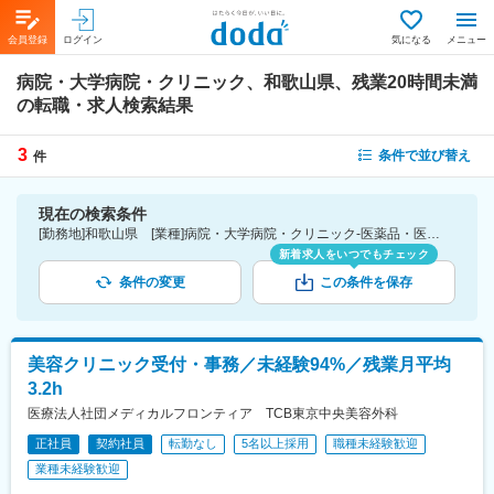
会員登録
ログイン
気になる
メニュー
病院・大学病院・クリニック、和歌山県、残業20時間未満
の転職・求人検索結果
3
条件で並び替え
件
現在の検索条件
[勤務地]和歌山県 [業種]病院・大学病院・クリニック-医薬品・医療機器・ライフサイエンス・医療系サービス [詳細条件](休日・働き方)残業20時間未満
新着求人をいつでもチェック
条件の変更
この条件を保存
美容クリニック受付・事務／未経験94%／残業月平均
3.2h
医療法人社団メディカルフロンティア TCB東京中央美容外科
正社員
契約社員
転勤なし
5名以上採用
職種未経験歓迎
業種未経験歓迎