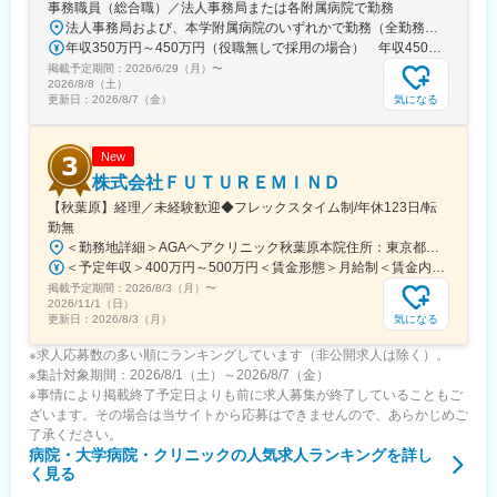
事務職員（総合職）／法人事務局または各附属病院で勤務
法人事務局および、本学附属病院のいずれかで勤務（全勤務地、最寄り駅から徒歩5分以内）【関西医科大学 法人事務局】大阪府枚方市新町2丁目5-1■京阪本線 枚方市駅～徒歩5分※京阪 枚方市駅まで…・京阪 京橋駅から特急乗車14分・京阪 中書島駅から特急乗車16分【附属病院】大阪府枚方市新町2丁目3-1■京阪本線 枚方市駅～徒歩3分【総合医療センター】大阪府守口市文園町10-15■京阪本線 滝井駅～徒歩3分■地下鉄谷町線・今里筋線 太子橋今市駅～徒歩5分 ※京阪 滝井駅まで… ・京阪 京橋駅から各停乗車9分 ※谷町線 太子橋今市駅まで…・谷町線 大日駅から乗車8分・谷町線 東梅田駅から乗車13分【香里病院】大阪府寝屋川市香里本通町8-45■京阪本線 香里園駅～徒歩1分 ※京阪 香里園駅まで… ・京阪 京橋駅・樟葉駅から準急乗車15分 ・京阪中書島駅から準急乗車35分（特急乗車、枚方市駅で乗り換えると25分） ◎経験・能力など適性を考慮し配属します。 ※転居を伴う転勤なし※U・Iターン歓迎
年収350万円～450万円（役職無しで採用の場合） 年収450万円～550万円（主任級で採用の場合）
掲載予定期間：
2026/6/29（月）
〜
2026/8/8（土）
気になる
更新日：
2026/8/7（金）
New
株式会社ＦＵＴＵＲＥＭＩＮＤ
【秋葉原】経理／未経験歓迎◆フレックスタイム制/年休123日/転
勤無
＜勤務地詳細＞AGAヘアクリニック秋葉原本院住所：東京都千代田区外神田3-12-8 住友不動産秋葉原ビル9F受動喫煙対策：屋内全面禁煙変更の範囲：会社の定める事業所（リモートワーク含む）
＜予定年収＞400万円～500万円＜賃金形態＞月給制＜賃金内訳＞月額（基本給）：275,000円～350,000円＜月給＞275,000円～350,000円＜昇給有無＞有＜残業手当＞有＜給与補足＞■ 多職種手当:5万円（複数の職種をマルチに対応するスタッフへの手当） ■ 多エリア手当:4万円（複数の拠点を横断してくれるスタッフへの手当） ■ 役職手当:0～52万円■ 達成手当：0～100万円（半期評価によって増減する手当）賃金はあくまでも目安の金額であり、選考を通じて上下する可能性があります。月給(月額)は固定手当を含めた表記です。
掲載予定期間：
2026/8/3（月）
〜
2026/11/1（日）
気になる
更新日：
2026/8/3（月）
※求人応募数の多い順にランキングしています（非公開求人は除く）。
※集計対象期間：2026/8/1（土）～2026/8/7（金）
※事情により掲載終了予定日よりも前に求人募集が終了していることもご
ざいます。その場合は当サイトから応募はできませんので、あらかじめご
了承ください。
病院・大学病院・クリニック
の人気求人ランキングを詳し
く見る