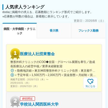
人気求人ランキング
dodaに掲載中の求人を、応募数順にランキング形式でご紹介します。
※応募数が同数の場合は、新着順に表示しています。
更新日：
2026/8/8（土）
病院・大学病院・クリニ
香川県
フレックス勤務
ック
医療法人社団東整会
整形外科クリニックのCOO◆全国・グローバル展開を牽引／急成
長医療法人の経営中核／業界未経験歓迎
＜勤務地詳細＞東京神田整形外科クリニック住所：東京都千代田区鍛冶町2丁目8-6 メディカルプライム神田3F勤務地最寄駅：JR山手線／神田駅受動喫煙対策：屋内全面禁煙変更の範囲：会社の定める事業所
＜予定年収＞1,500万円～2,000万円＜賃金形態＞月給制＜賃金内訳＞月額（基本給）：1,200,000円～1,500,000円＜月給＞1,200,000円～1,500,000円＜昇給有無＞有＜残業手当＞有＜給与補足＞※経験やスキルを考慮して決定します。■昇給：年1回■賞与：年2回賃金はあくまでも目安の金額であり、選考を通じて上下する可能性があります。月給(月額)は固定手当を含めた表記です。
掲載予定期間：
2026/7/23（木）
〜
2026/10/21（水）
気になる
更新日：
2026/7/23（木）
締切間近
学校法人関西医科大学