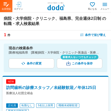
会員登録
ログイン
気になる
メニュー
病院・大学病院・クリニック、福島県、完全週休2日制
の
転職・求人検索結果
1
条件で並び替え
件
現在の検索条件
[勤務地]福島県 [業種]病院・大学病院・クリニック-医薬品・医療機器・ライフサイエンス・医療系サービス [こだわり条件ピックアップ]完全週休2日制 [詳細条件](休日・働き方)完全週休2日制
新着求人をいつでもチェック
条件の変更
この条件を保存
NEW
訪問歯科の診療スタッフ／未経験歓迎／年休125日
医療法人社団立靖会
正社員
転勤なし
5名以上採用
職種未経験歓迎