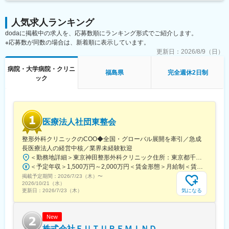
人気求人ランキング
dodaに掲載中の求人を、応募数順にランキング形式でご紹介します。
※応募数が同数の場合は、新着順に表示しています。
更新日：
2026/8/9（日）
病院・大学病院・クリニ
福島県
完全週休2日制
ック
医療法人社団東整会
整形外科クリニックのCOO◆全国・グローバル展開を牽引／急成
長医療法人の経営中核／業界未経験歓迎
＜勤務地詳細＞東京神田整形外科クリニック住所：東京都千代田区鍛冶町2丁目8-6 メディカルプライム神田3F勤務地最寄駅：JR山手線／神田駅受動喫煙対策：屋内全面禁煙変更の範囲：会社の定める事業所
＜予定年収＞1,500万円～2,000万円＜賃金形態＞月給制＜賃金内訳＞月額（基本給）：1,200,000円～1,500,000円＜月給＞1,200,000円～1,500,000円＜昇給有無＞有＜残業手当＞有＜給与補足＞※経験やスキルを考慮して決定します。■昇給：年1回■賞与：年2回賃金はあくまでも目安の金額であり、選考を通じて上下する可能性があります。月給(月額)は固定手当を含めた表記です。
掲載予定期間：
2026/7/23（木）
〜
2026/10/21（水）
気になる
更新日：
2026/7/23（木）
New
株式会社ＦＵＴＵＲＥＭＩＮＤ