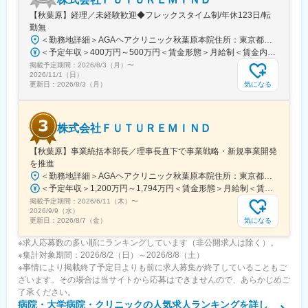
【秋葉原】経理／未経験歓迎◆フレックスタイム制/年休123日/転
勤無
＜勤務地詳細＞AGAヘアクリニック秋葉原本院住所：東京都千代田区外神田3-12-8 住友不動産秋葉原ビル9F受動喫煙対策：屋内全面禁煙変更の範囲：会社の定める事業所（リモートワーク含む）
＜予定年収＞400万円～500万円＜賃金形態＞月給制＜賃金内訳＞月額（基本給）：275,000円～350,000円＜月給＞275,000円～350,000円＜昇給有無＞有＜残業手当＞有＜給与補足＞■ 多職種手当:5万円（複数の職種をマルチに対応するスタッフへの手当） ■ 多エリア手当:4万円（複数の拠点を横断してくれるスタッフへの手当） ■ 役職手当:0～52万円■ 達成手当：0～100万円（半期評価によって増減する手当）賃金はあくまでも目安の金額であり、選考を通じて上下する可能性があります。月給(月額)は固定手当を含めた表記です。
掲載予定期間：
2026/8/3（月）
〜
2026/11/1（日）
気になる
更新日：
2026/8/3（月）
株式会社ＦＵＴＵＲＥＭＩＮＤ
【秋葉原】事業統括本部長／理事長直下で事業戦略・新規事業開発
を推進
＜勤務地詳細＞AGAヘアクリニック秋葉原本院住所：東京都千代田区外神田3-12-8 住友不動産秋葉原ビル9F受動喫煙対策：屋内全面禁煙変更の範囲：会社の定める事業所（リモートワーク含む）
＜予定年収＞1,200万円～1,794万円＜賃金形態＞月給制＜賃金内訳＞月額（基本給）：240,000円その他固定手当/月：120,000円～640,000円＜月給＞360,000円～880,000円＜昇給有無＞有＜残業手当＞無＜給与補足＞事業統括本部長級1686万円（1200～1794万円）。全員一律の基本給に5つの手当と+αを組み合わせた金額が報酬となります。賃金はあくまでも目安の金額であり、選考を通じて上下する可能性があります。月給(月額)は固定手当を含めた表記です。
掲載予定期間：
2026/6/11（木）
〜
2026/9/9（水）
気になる
更新日：
2026/8/7（金）
※求人応募数の多い順にランキングしています（非公開求人は除く）。
※集計対象期間：2026/8/2（日）～2026/8/8（土）
※事情により掲載終了予定日よりも前に求人募集が終了していることもご
ざいます。その場合は当サイトから応募はできませんので、あらかじめご
了承ください。
病院・大学病院・クリニック
の人気求人ランキングを詳し