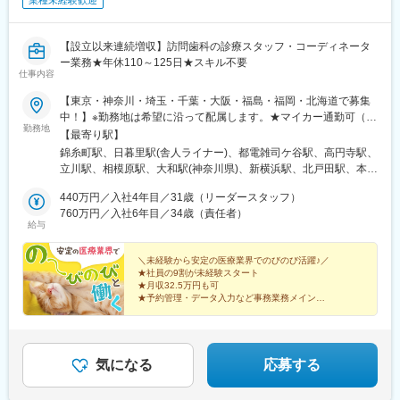
業種未経験歓迎
【設立以来連続増収】訪問歯科の診療スタッフ・コーディネータ
ー業務★年休110～125日★スキル不要
仕事内容
【東京・神奈川・埼玉・千葉・大阪・福島・福岡・北海道で募集
中！】※勤務地は希望に沿って配属します。★マイカー通勤可（勤
勤務地
務場所による）★受動喫煙対策：屋内全面禁煙★福岡は2026年9
【最寄り駅】
月開院予定のオープニングスタッフ＜東京エリア＞錦糸町事業所
錦糸町駅、日暮里駅(舎人ライナー)、都電雑司ケ谷駅、高円寺駅、
日暮里事業所池袋事業所高円寺事業所立川事業所＜神奈川エリア
立川駅、相模原駅、大和駅(神奈川県)、新横浜駅、北戸田駅、本川
＞相模原事業所大和事業所横浜事業所＜埼玉エリア＞戸田事業所
越駅、大宮駅(埼玉県)、津田沼駅、千葉駅、市川駅、四天王寺前夕
大宮事業所川越事業所＜千葉エリア＞船橋事業所千葉事業所市川
440万円／入社4年目／31歳（リーダースタッフ）
陽ケ丘駅、博多駅、郡山駅(福島県)、北２４条駅、北広島駅、菊水
事業所＜大阪エリア＞浪速事務所＜福島エリア＞郡山事業所＜福
760万円／入社6年目／34歳（責任者）
駅、宮の沢駅、日暮里駅、東池袋駅、新高円寺駅、立川南駅、川
給与
岡エリア＞福岡事業所＜北海道エリア＞札幌事業所北広島事業所
越市駅、新津田沼駅、京成千葉駅、市川真間駅、恵美須町駅、東
白石区事業所西区事業所
札幌駅、西日暮里駅、鬼子母神前駅、栄町駅(千葉県)、国府台駅
＼未経験から安定の医療業界でのびのび活躍♪／
★社員の9割が未経験スタート
★月収32.5万円も可
★予約管理・データ入力など事務業務メイン
★特別な経験・医療の知識・PCスキルは不要
★全国27拠点展開＆新拠点も拡大中
★設立から連続増収を継続中
気になる
応募する