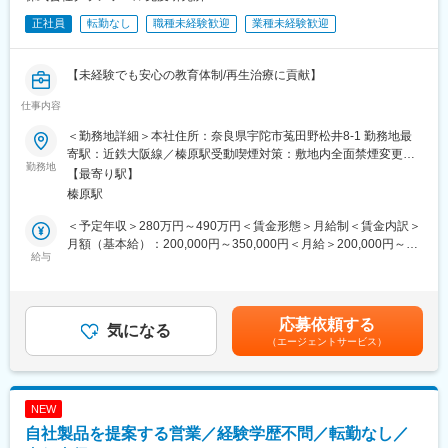
正社員
転勤なし
職種未経験歓迎
業種未経験歓迎
【未経験でも安心の教育体制/再生治療に貢献】
仕事内容
～正職員・培養スタッフ募集～
■業務内容：
＜勤務地詳細＞本社住所：奈良県宇陀市菟田野松井8-1 勤務地最
再生医療に用いる幹細胞やがん治療に用いる免疫細胞を扱う医療
寄駅：近鉄大阪線／榛原駅受動喫煙対策：敷地内全面禁煙変更の
技術職を募集しております。患者様から取り出した細胞を治療用
勤務地
範囲：会社の定める事業所
【最寄り駅】
細胞として増殖・活性化や品質検査等を行います。
榛原駅
※CPCと呼ばれる医療機関に併設されたクリーンルーム内での無
菌操作を伴う作業をお願いします。
＜予定年収＞280万円～490万円＜賃金形態＞月給制＜賃金内訳＞
※雇い入れ後の業務内容の変更の範囲、就業場所の変更範囲の詳細
月額（基本給）：200,000円～350,000円＜月給＞200,000円～
は面談時にお伝えします。
給与
350,000円＜昇給有無＞有＜残業手当＞有＜給与補足＞※経験・能
力により異なる■昇給：規定による■定期賞与（年2回）、決算賞
■組織構成：
与（年1回）を支給することあり※業績、個人評価などにより異な
培養スタッフ：9名
る賃金はあくまでも目安の金額であり、選考を通じて上下する可
応募依頼する
/男女比：3:6
気になる
能性があります。月給(月額)は固定手当を含めた表記です。
（エージェントサービス）
20代後半～30代中盤が多い環境です。
■教育体制：
未経験者向けにOJT研修を用意しています。はじめは培養工程の
NEW
一部を少しずつお任せしていき、多くの方が1年をかけて1人前に
自社製品を提案する営業／経験学歴不問／転勤なし／
なっていきます。