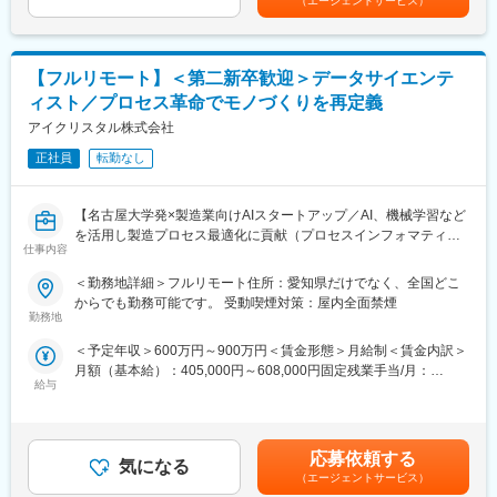
（エージェントサービス）
■業務の魅力
できます。
ります。月給(月額)は固定手当を含めた表記です。
・多種多様な製造ラインのシミュレーション業務に携わるため、
幅広い製造プロセスの知識習得が可能です。
■差別化ポイント
・CAE解析にAIを組み合わせたソリューションの経験を積むこと
仲間はAIエンジニアや大手企業出身者など多彩なメンバーで、資
【フルリモート】＜第二新卒歓迎＞データサイエンテ
が可能です。
金調達も完了し、業界のトップランナーとして走り続けていま
ィスト／プロセス革命でモノづくりを再定義
・クライアントの製造現場のエンジニアの方々とのコミュニケー
す。
ション機会も豊富です。現場の方から情報を引き出すためのコミ
アイクリスタル株式会社
国家プロジェクトや大手企業との共同研究も進行中で、日本のも
ュニケーション力が求められます。
のづくりに新しい常識を生み出す挑戦を続けています。
正社員
転勤なし
■中途入社者からの声
「前職の経験を活かしながら新しい技術に挑戦できる」「役員と
【名古屋大学発×製造業向けAIスタートアップ／AI、機械学習など
もフラットに議論できる」「自社開発の教育システムで学びなが
を活用し製造プロセス最適化に貢献（プロセスインフォマティク
らスピード成長」「国家プロジェクトや大手企業との共同研究に
仕事内容
ス）／週刊東洋経済「すごいベンチャー100」2024年掲載】
関われる」などの声が挙がっています！
＜勤務地詳細＞フルリモート住所：愛知県だけでなく、全国どこ
■業務内容
からでも勤務可能です。 受動喫煙対策：屋内全面禁煙
■フルリモート勤務
製造業のクライアントから頂く現場の各種データを解析し、生産
勤務地
全国に顧客を有し、自社開発の教育ソフトがあるなど、日本全国
設備の性能向上や生産プロセス最適化に繋がるソリューション提
どこからでも勤務可能です。実際に隔月出社のペースで働いてい
＜予定年収＞600万円～900万円＜賃金形態＞月給制＜賃金内訳＞
案を担当して頂きます。企業や大学との共同研究プロジェクトも
る社員もいます。
月額（基本給）：405,000円～608,000円固定残業手当/月：
多く、新規性のあるものについては学会発表や論文投稿、特許の
※入社後1か月は社員を知る目的で出社を頂きます。
給与
95,000円～143,000円（固定残業時間30時間0分/月）超過した時
取得等をして頂くことも可能です。
間外労働の残業手当は追加支給＜月給＞500,000円～751,000円
≪ポイント≫
■当社について
（一律手当を含む）＜昇給有無＞有＜残業手当＞有＜給与補足＞■
・クライアントの製造・開発プロセスをインフォマティクス技術
・名古屋大学・宇治原研究室の先端研究を基盤に生まれたスター
給与改定：年2回（１月、７月）■賞与：年2回（3月、9月）賃金
で最適化し、顧客の製品の品質向上やスピード向上、不良率の低
応募依頼する
トアップ企業です。
気になる
はあくまでも目安の金額であり、選考を通じて上下する可能性が
減などに貢献します。
（エージェントサービス）
・製造業の「当たり前」を変える新技術である、プロセスインフ
あります。月給(月額)は固定手当を含めた表記です。
・製造現場のエンジニアとコミュニケーション機会も豊富です。