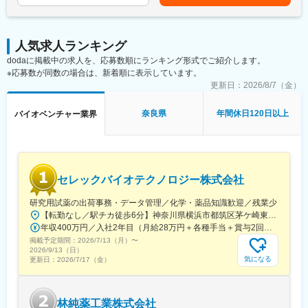
ができます。
■仕事内容：
◇社内R&D会議への参加、技術内容の整理、BD・経営陣向け資料
■差別化ポイント
人気求人ランキング
の作成補助
仲間はAIエンジニアや大手企業出身者など多彩なメンバーで、資
dodaに掲載中の求人を、応募数順にランキング形式でご紹介します。
◇新規PJT候補の技術的フィージビリティ検討の補助（文献調
金調達も完了し、業界のトップランナーとして走り続けていま
※応募数が同数の場合は、新着順に表示しています。
査、社内データ収集、関係部署との調整等）
す。
◇顧客・共同研究先・CDMO・ベンダーなど外部ステークホルダ
更新日：
2026/8/7（金）
国家プロジェクトや大手企業との共同研究も進行中で、日本のも
ーとの技術コミュニケーション支援（資料作成、打合せ準備・同
のづくりに新しい常識を生み出す挑戦を続けています。
席、フォローアップ）
奈良県
年間休日120日以上
バイオベンチャー業界
◇学術・産業界の R&D 連携候補の調査、提携評価レポート作成補
助
◇社外専門家を招いたセミナー・技術講演会の企画・運営サポー
ト（候補リストアップ、日程調整、当日運営等）
◇AIツール、ラボオートメーション、先端分析機器などの新技術
セレックバイオテクノロジー株式会社
導入における情報収集、デモ調整、評価結果の整理
◇プロジェクト・パートナー・技術動向に関する社内データベー
研究用試薬の出荷事務・データ管理／化学・薬品知識歓迎／残業少
ス/トラッカーの更新・管理
【転勤なし／駅チカ徒歩6分】神奈川県横浜市都筑区茅ケ崎東4-5-34 長沢ビル＊U.Iターン歓迎
年収400万円／入社2年目（月給28万円＋各種手当＋賞与2回） 年収500万円／入社5年目（月給30万円＋各種手当＋賞与2回）
■仕事魅力：
掲載予定期間：
2026/7/13（月）
〜
◇R&D・BD・経営の交差点で、会社の技術判断と提携判断のプロ
2026/9/13（日）
セスを学べる
気になる
更新日：
2026/7/17（金）
◇学術・産業界の最前線にいる研究者や企業と接点を持てる
◇AI/自動化/先端分析(オミクス、ECHO MS 等)等、最新技術に触
れられる
林純薬工業株式会社
◇スタートアップらしいスピード感の中で、専門性と実務経験を