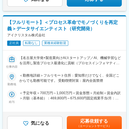
【フルリモート】＜プロセス革命でモノづくりを再定
義＞データサイエンティスト（研究開発）
アイクリスタル株式会社
正社員
転勤なし
業種未経験歓迎
【名古屋大学発×製造業向けAIスタートアップ／AI、機械学習など
を活用し製造プロセス最適化に貢献（プロセスインフォマティク
仕事内容
ス）／週刊東洋経済「すごいベンチャー100」2024年掲載】
＜勤務地詳細＞フルリモート住所：愛知県だけでなく、全国どこ
■業務内容
からでも勤務可能です。 受動喫煙対策：屋内全面禁煙
機械学習や統計学、数理最適化を駆使して製造業における課題解
勤務地
決を行います。課題に対する適切な手法の検討や新規開発を行っ
＜予定年収＞700万円～1,000万円＜賃金形態＞月給制＜賃金内訳
て頂きます。企業や研究所、大学との共同研究プロジェクトも多
＞月額（基本給）：469,800円～675,600円固定残業手当/月：
く、新規性のあるものについては学会発表や論文投稿、特許の取
給与
110,200円～158,400円（固定残業時間30時間0分/月）超過した時
得等をして頂くことも可能です。
間外労働の残業手当は追加支給＜月給＞580,000円～834,000円
≪ポイント≫
（一律手当を含む）＜昇給有無＞有＜残業手当＞有＜給与補足＞■
・多種多様なデータを扱うため幅広い知識が身に付きます。もの
給与改定：年2回（１月、７月）■賞与：年2回（3月、9月）賃金
づくりを根本から改善し、直接社会の役に立てます。
応募依頼する
気になる
はあくまでも目安の金額であり、選考を通じて上下する可能性が
・製造業ドメイン知識を持つ社員との議論をしながらの機械学
（エージェントサービス）