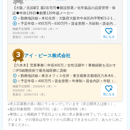
急速に広げられる
【大阪／北浜駅】週2在宅可◆新設部署／化学薬品の品質管理・保
◇海外パートナー訪問や国際学会への出張機会など、国内外でグ
証◆年休126日◆創業120年超メーカー
ローバルな実務経験を積める
＜勤務地詳細＞本社住所：大阪府大阪市中央区内平野町3-2-12 HPCビル勤務地最寄駅：Osaka Metro堺筋線／北浜駅受動喫煙対策：屋内全面禁煙変更の範囲：会社の定める事業所
◇石川を拠点としつつ、能力・役割に応じてフルリモートも相談
＜予定年収＞450万円～630万円＜賃金形態＞月給制＜賃金内訳＞月額（基本給）：263,000円～371,000円＜月給＞263,000円～371,000円＜昇給有無＞有＜残業手当＞有＜給与補足＞■年収補足：・賞与実績／年2回、昨年度実績5ヵ月分・最終面接にて等級を決定。管理監督者の場合は残業手当なし。賃金はあくまでも目安の金額であり、選考を通じて上下する可能性があります。月給(月額)は固定手当を含めた表記です。
可能
掲載予定期間：
2026/7/30（木）
〜
2026/10/28（水）
変更の範囲：会社の定める業務
気になる
更新日：
2026/7/30（木）
アイ・ピース株式会社
【六本木】営業事務◇年収400万／女性活躍中！事務経験を活かす
◇iPS細胞技術で最先端医療に貢献
＜勤務地詳細＞東京オフィス住所：東京都東京都港区六本木6-15-1 勤務地最寄駅：東京メトロ 日比谷線／六本木駅受動喫煙対策：屋内全面禁煙変更の範囲：会社の定める事業所
＜予定年収＞400万円＜賃金形態＞年俸制＜賃金内訳＞年額（基本給）：3,108,920円固定残業手当/月：74,490円（固定残業時間40時間0分/月）超過した時間外労働の残業手当は追加支給＜月額＞333,566円（12分割）（一律手当を含む）＜昇給有無＞有＜残業手当＞有＜給与補足＞※固定残業代制、超過分別途支給賃金はあくまでも目安の金額であり、選考を通じて上下する可能性があります。月給(月額)は固定手当を含めた表記です。
掲載予定期間：
2026/6/4（木）
〜
2026/9/2（水）
気になる
更新日：
2026/7/23（木）
※求人応募数の多い順にランキングしています（非公開求人は除く）。
※集計対象期間：2026/7/31（金）～2026/8/6（木）
※事情により掲載終了予定日よりも前に求人募集が終了していることもご
ざいます。その場合は当サイトから応募はできませんので、あらかじめご
了承ください。