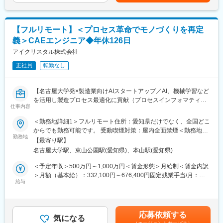
あります。月給(月額)は固定手当を含めた表記です。
習、統計的手法や数理最適化を用いて課題解決に取り組めます。
研究要素・新規性のあるものについては学会発表や論文投稿、特
許の取得等をすることも可能です。
【フルリモート】＜プロセス革命でモノづくりを再定
■中途入社者からの声
義＞CAEエンジニア◆年休126日
「前職の経験を活かしながら新しい技術に挑戦できる」「役員と
アイクリスタル株式会社
もフラットに議論できる環境」「自社開発の教育システムで学び
ながらスピード成長」「国家プロジェクトや大手企業との共同研
正社員
転勤なし
究に関われる」など、成長と挑戦を両立できると声が挙がってい
ます！
【名古屋大学発×製造業向けAIスタートアップ／AI、機械学習など
を活用し製造プロセス最適化に貢献（プロセスインフォマティク
■フルリモート勤務
仕事内容
ス）／週刊東洋経済「すごいベンチャー100」2024年掲載】
全国に顧客を有し、自社開発の教育ソフトがあるなど、日本全国
どこからでも勤務可能です。実際に隔月出社のペースで働いてい
＜勤務地詳細1＞フルリモート住所：愛知県だけでなく、全国どこ
■業務内容
る社員もいます。
からでも勤務可能です。 受動喫煙対策：屋内全面禁煙＜勤務地詳
・製造業のクライアントからいただく現場の各種データを用い
※入社後1か月は社員を知る目的で出社を頂きます。
勤務地
細2＞本社住所：愛知県名古屋市千種区不老町1 名古屋大学 TOIC
【最寄り駅】
て、シミュレーション解析業務をご担当頂きます。
受動喫煙対策：屋内全面禁煙
名古屋大学駅、東山公園駅(愛知県)、本山駅(愛知県)
・シミュレーションを有効活用し、試作や製造工程を短縮し歩留
■当社について
まり向上に貢献頂きます。
名古屋大学・宇治原研究室の先端研究を基盤に生まれたスタート
＜予定年収＞500万円～1,000万円＜賃金形態＞月給制＜賃金内訳
アップ企業です。
＞月額（基本給）：332,100円～676,400円固定残業手当/月：
・オープンソースCAEのソルバー開発
製造業の「当たり前」を変える新技術である、プロセスインフォ
給与
77,900円～158,600円（固定残業時間30時間0分/月）超過した時
・CAEとAIを組み合わせた技術開発
マティクス（PI）で、カンや試行錯誤に頼る開発から、データ駆
間外労働の残業手当は追加支給＜月給＞410,000円～835,000円
・シミュレーションを用いた顧客プロセスの課題解決
動のスマートなプロセスへ。わずかな実データからデジタルツイ
（一律手当を含む）＜昇給有無＞有＜残業手当＞有＜給与補足＞■
・CAEや物理ドメインに関するリサーチ
ンを作り、仮想実験で最適条件を瞬時に導きます。
給与改定：年2回（1月、7月）■賞与：年2回（3月、9月）賃金は
応募依頼する
結果、開発期間は短縮、さらに高品質な製品開発に繋げることが
気になる
あくまでも目安の金額であり、選考を通じて上下する可能性があ