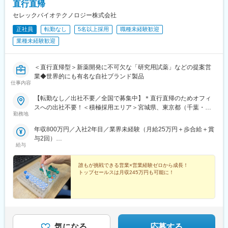
直行直帰
■創業以来奈良県で20年以上に渡って再生医療を研究・開発を
セレックバイオテクノロジー株式会社
し、従来はグループ病院や近隣エリアの医療機関向けに細胞加工
正社員
転勤なし
5名以上採用
職種未経験歓迎
受託サービスを行ってきましたが、国内外からのニーズ増加に伴
い事業拡大を進めています。
業種未経験歓迎
変更の範囲：会社の定める業務
＜直行直帰型＞新薬開発に不可欠な「研究用試薬」などの提案営
業◆世界的にも有名な自社ブランド製品
仕事内容
【転勤なし／出社不要／全国で募集中】＊直行直帰のためオフィ
スへの出社不要！＜積極採用エリア＞宮城県、東京都（千葉・埼
勤務地
玉）、神奈川県、大阪府、兵庫県、広島県、福岡県
年収800万円／入社2年目／業界未経験（月給25万円＋歩合給＋賞
与2回）
給与
年収1200万円／入社5年目／業界未経験（月給25万円＋歩合給＋
賞与2回）
誰もが挑戦できる営業×営業経験ゼロから成長！
トップセールスは月収245万円も可能に！
気になる
応募する