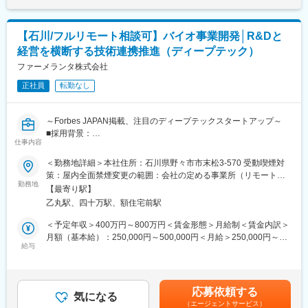
ォマティクス（PI）で、カンや試行錯誤に頼る開発から、データ
現場の方から情報を引き出すためコミュニケーション力や課題を
駆動のスマートなプロセスへ。僅かな実データからデジタルツイ
抽出し整理する力が身につきます。
ンを作り、仮想実験で最適条件を瞬時に導きます。結果、開発期
【石川/フルリモート相談可】バイオ事業開発│R&Dと
間は短縮、さらに高品質な製品開発に繋げることができます。
■中途入社者からの声
経営を横断する技術連携推進（ディープテック）
・仲間はAIエンジニアや大手企業出身者など多彩なメンバーで構
「前職の経験を活かしながら新しい技術に挑戦できる」「役員と
ファーメランタ株式会社
成され、資金調達も完了しています。
もフラットに議論できる環境」「自社開発の教育システムで学び
・国家プロジェクトや大手企業との共同研究も進行中で、日本の
ながらスピード成長」「国家プロジェクトや大手企業との共同研
正社員
転勤なし
ものづくりに新しい常識を生み出す挑戦を続けています。
究に関われる」など、成長と挑戦を両立できると声が挙がってい
ます！
～Forbes JAPAN掲載、注目のディープテックスタートアップ～
■採用背景：
■フルリモート勤務
仕事内容
当社は、合成生物学による持続可能でスケーラブルなバイオもの
全国に顧客を有し、自社開発の教育ソフトがあるなど、日本全国
づくり拠点を構築するスタートアップです。創業以来、パイプラ
どこからでも勤務可能です。実際に隔月出社のペースで働いてい
＜勤務地詳細＞本社住所：石川県野々市市末松3-570 受動喫煙対
インと外部連携を拡大しており、R&D・事業開発・経営の「あい
る社員もいます。
策：屋内全面禁煙変更の範囲：会社の定める事業所（リモートワ
だ」を担う新規ポジションを募集します。
※入社後1か月は社員を知る目的で出社を頂きます。
勤務地
ーク含む）
【最寄り駅】
乙丸駅、四十万駅、額住宅前駅
■ポジション概要：
■当社について
研究と事業をつなぐ現場に近い距離で、技術評価・協力関係検
名古屋大学・宇治原研究室の先端研究を基盤に生まれたスタート
＜予定年収＞400万円～800万円＜賃金形態＞月給制＜賃金内訳＞
討・新技術導入に横断的に関わるエントリー～ジュニア向けポジ
アップ企業です。
月額（基本給）：250,000円～500,000円＜月給＞250,000円～
ションです。外部の研究者・企業・CDMO・ベンダーとの連携プ
製造業の「当たり前」を変える新技術である、プロセスインフォ
給与
500,000円＜昇給有無＞有＜残業手当＞有＜給与補足＞賞与あり
ロセスを学びながら、専門性とビジネス視点を広げられる役割で
マティクス（PI）で、カンや試行錯誤に頼る開発から、データ駆
（2カ月分）※今後ストックオプション導入も予定あり賃金はあく
す。バイオ領域を軸に、提携・技術選定・事業開発へ踏み出した
動のスマートなプロセスへ。
までも目安の金額であり、選考を通じて上下する可能性がありま
い方を歓迎します。
わずかな実データからデジタルツインを作り、仮想実験で最適条
す。月給(月額)は固定手当を含めた表記です。
応募依頼する
7カ国以上のメンバーが集う国際チームで、海外との共同研究・技
件を瞬時に導きます。
気になる
（エージェントサービス）
術連携・事業連携が日常的に進んでいます。
結果、開発期間は短縮、さらに高品質な製品開発につなげること