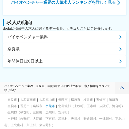
バイオベンチャー業界
の人気求人ランキングを詳しく見る
求人の傾向
dodaに掲載中の求人に関するデータを、カテゴリごとにご紹介します。
バイオベンチャー業界
奈良県
年間休日120日以上
バイオベンチャー業界、奈良県、年間休日120日以上の転職・求人情報をエリアで
絞り込む
奈良市
大和高田市
大和郡山市
天理市
橿原市
桜井市
五條市
御所市
生駒市
香芝市
葛城市
宇陀市
北葛城郡（上牧町、王寺町、広陵町、河合町）
生駒郡（平群町、三郷町、斑鳩町、安堵町）
吉野郡（吉野町、大淀町、下市町、黒滝村、天川村、野迫川村、十津川村、下北山
村、上北山村、川上村、東吉野村）