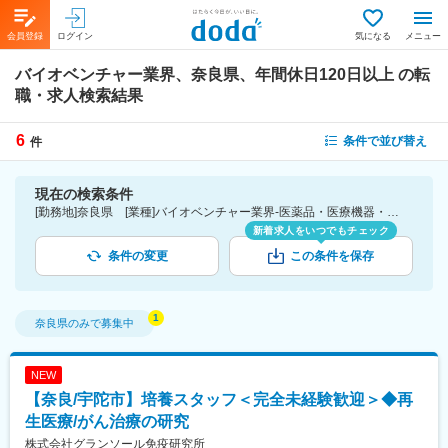
会員登録
ログイン
気になる
メニュー
バイオベンチャー業界、奈良県、年間休日120日以上
の転
職・求人検索結果
6
条件で並び替え
件
現在の検索条件
[勤務地]奈良県 [業種]バイオベンチャー業界-医薬品・医療機器・ライフサイエンス・医療系サービス [こだわり条件ピックアップ]年間休日120日以上 [詳細条件](休日・働き方)年間休日120日以上
新着求人をいつでもチェック
条件の変更
この条件を保存
奈良県
のみで募集中
NEW
【奈良/宇陀市】培養スタッフ＜完全未経験歓迎＞◆再
生医療/がん治療の研究
株式会社グランソール免疫研究所