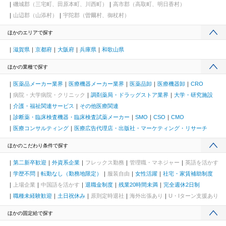
磯城郡（三宅町、田原本町、川西町）
高市郡（高取町、明日香村）
山辺郡（山添村）
宇陀郡（曽爾村、御杖村）
ほかのエリアで探す
滋賀県
京都府
大阪府
兵庫県
和歌山県
ほかの業種で探す
医薬品メーカー業界
医療機器メーカー業界
医薬品卸
医療機器卸
CRO
病院・大学病院・クリニック
調剤薬局・ドラッグストア業界
大学・研究施設
介護・福祉関連サービス
その他医療関連
診断薬・臨床検査機器・臨床検査試薬メーカー
SMO
CSO
CMO
医療コンサルティング
医療広告代理店・出版社・マーケティング・リサーチ
ほかのこだわり条件で探す
第二新卒歓迎
外資系企業
フレックス勤務
管理職・マネジャー
英語を活かす
学歴不問
転勤なし（勤務地限定）
服装自由
女性活躍
社宅・家賃補助制度
上場企業
中国語を活かす
退職金制度
残業20時間未満
完全週休2日制
職種未経験歓迎
土日祝休み
原則定時退社
海外出張あり
U・Iターン支援あり
ほかの固定給で探す