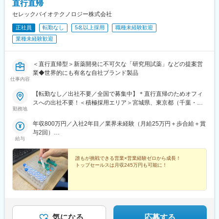
OK！
直行直帰
セレックバイオテクノロジー株式会社
【仕事内容】
正社員
転勤なし
5名以上採用
職種未経験歓迎
■発毛施術業務
独自技術を用いた施術や、食事・生活習慣・メンタルケアを組み
業種未経験歓迎
合わせたトータルサポートを提供。カウンセラーと連携し、チー
ムでお客様を支えます。
■カウンセリング業務
＜直行直帰型＞新薬開発に不可欠な「研究用試薬」などの提案営
頭皮チェックや生活習慣のヒアリングを通じて最適なプランをご
業◆世界的にも有名な自社ブランド製品
仕事内容
提案。契約から施術・アフターケアまで一貫して担当します。
【転勤なし／出社不要／全国で募集中】＊直行直帰のためオフィ
【研修・キャリアステップ】
スへの出社不要！＜積極採用エリア＞宮城県、東京都（千葉・埼
入社後は2週間の技術研修からスタート。店舗でのOJTやカウンセ
勤務地
玉）、神奈川県、大阪府、兵庫県、広島県、福岡県
リング研修を経て、約6ヶ月でカウンセラーとしてデビュー可能で
年収800万円／入社2年目／業界未経験（月給25万円＋歩合給＋賞
す。
与2回）
給与
年収1200万円／入社5年目／業界未経験（月給25万円＋歩合給＋
【働く環境・制度】
賞与2回）
・産休・育休取得率100％／復職後は時短勤務もOK（例：9:00～
誰もが挑戦できる営業×営業経験ゼロから成長！
15:00）
トップセールスは月収245万円も可能に！
・年間休日114日／完全週休2日制＋特別休暇5日（好きなタイミ
ングで取得可能）
・有給消化率77％／毎年リフレッシュ休暇として最大10連休を取
得するスタッフも多数！
・残業ほとんどなし（店舗によりますが基本的に残業が少なく、
週に1時間ほど）
気になる
応募する