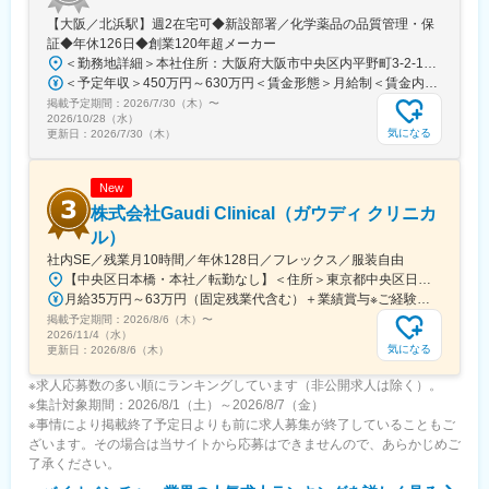
できます。
【大阪／北浜駅】週2在宅可◆新設部署／化学薬品の品質管理・保
証◆年休126日◆創業120年超メーカー
■差別化ポイント
＜勤務地詳細＞本社住所：大阪府大阪市中央区内平野町3-2-12 HPCビル勤務地最寄駅：Osaka Metro堺筋線／北浜駅受動喫煙対策：屋内全面禁煙変更の範囲：会社の定める事業所
仲間はAIエンジニアや大手企業出身者など多彩なメンバーで、資
＜予定年収＞450万円～630万円＜賃金形態＞月給制＜賃金内訳＞月額（基本給）：263,000円～371,000円＜月給＞263,000円～371,000円＜昇給有無＞有＜残業手当＞有＜給与補足＞■年収補足：・賞与実績／年2回、昨年度実績5ヵ月分・最終面接にて等級を決定。管理監督者の場合は残業手当なし。賃金はあくまでも目安の金額であり、選考を通じて上下する可能性があります。月給(月額)は固定手当を含めた表記です。
金調達も完了し、業界のトップランナーとして走り続けていま
掲載予定期間：
す。
2026/7/30（木）
〜
2026/10/28（水）
国家プロジェクトや大手企業との共同研究も進行中で、日本のも
気になる
更新日：
2026/7/30（木）
のづくりに新しい常識を生み出す挑戦を続けています。
New
株式会社Gaudi Clinical（ガウディ クリニカ
ル）
社内SE／残業月10時間／年休128日／フレックス／服装自由
【中央区日本橋・本社／転勤なし】＜住所＞東京都中央区日本橋本町4-8-15 ネオカワイビル10F＜アクセス＞・JR「新日本橋駅」から徒歩1分、「神田駅」から徒歩8分・東京メトロ「三越前駅」から徒歩5分、「小伝馬町駅」から徒歩5分※受動喫煙対策あり（屋内全面禁煙）
月給35万円～63万円（固定残業代含む）＋業績賞与※ご経験・スキルを考慮の上決定いたします※固定残業代は、時間外労働の有無にかかわらず月35時間分を、月8万3400円～15万円支給。（35時間を超える時間外労働分は追加で支給）
掲載予定期間：
2026/8/6（木）
〜
2026/11/4（水）
気になる
更新日：
2026/8/6（木）
※求人応募数の多い順にランキングしています（非公開求人は除く）。
※集計対象期間：2026/8/1（土）～2026/8/7（金）
※事情により掲載終了予定日よりも前に求人募集が終了していることもご
ざいます。その場合は当サイトから応募はできませんので、あらかじめご
了承ください。