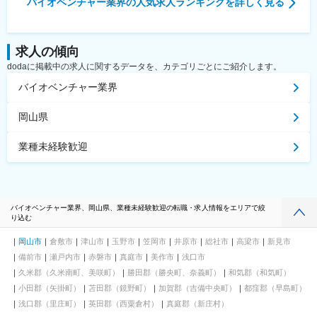
バイオベンチャー業界
の人気求人ランキングを詳しく見る
求人の傾向
dodaに掲載中の求人に関するデータを、カテゴリごとにご紹介します。
バイオベンチャー業界
岡山県
業種未経験歓迎
バイオベンチャー業界、岡山県、業種未経験歓迎の転職・求人情報をエリアで絞
り込む
岡山市
倉敷市
津山市
玉野市
笠岡市
井原市
総社市
高梁市
新見市
備前市
瀬戸内市
赤磐市
真庭市
美作市
浅口市
久米郡（久米南町、美咲町）
勝田郡（勝央町、奈義町）
和気郡（和気町）
小田郡（矢掛町）
苫田郡（鏡野町）
加賀郡（吉備中央町）
都窪郡（早島町）
浅口郡（里庄町）
英田郡（西粟倉村）
真庭郡（新庄村）