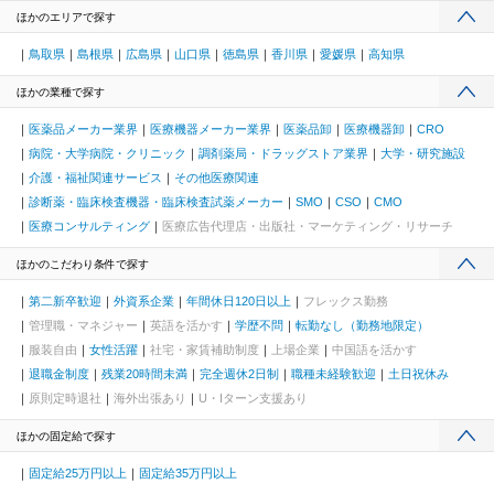
ほかのエリアで探す
鳥取県
島根県
広島県
山口県
徳島県
香川県
愛媛県
高知県
ほかの業種で探す
医薬品メーカー業界
医療機器メーカー業界
医薬品卸
医療機器卸
CRO
病院・大学病院・クリニック
調剤薬局・ドラッグストア業界
大学・研究施設
介護・福祉関連サービス
その他医療関連
診断薬・臨床検査機器・臨床検査試薬メーカー
SMO
CSO
CMO
医療コンサルティング
医療広告代理店・出版社・マーケティング・リサーチ
ほかのこだわり条件で探す
第二新卒歓迎
外資系企業
年間休日120日以上
フレックス勤務
管理職・マネジャー
英語を活かす
学歴不問
転勤なし（勤務地限定）
服装自由
女性活躍
社宅・家賃補助制度
上場企業
中国語を活かす
退職金制度
残業20時間未満
完全週休2日制
職種未経験歓迎
土日祝休み
原則定時退社
海外出張あり
U・Iターン支援あり
ほかの固定給で探す
固定給25万円以上
固定給35万円以上