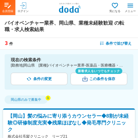
会員登録
ログイン
気になる
メニュー
バイオベンチャー業界、岡山県、業種未経験歓迎
の転
職・求人検索結果
3
条件で並び替え
件
現在の検索条件
[勤務地]岡山県 [業種]バイオベンチャー業界-医薬品・医療機器・ライフサイエンス・医療系サービス [こだわり条件ピックアップ]業種未経験歓迎 [詳細条件](募集・採用情報)業種未経験歓迎
新着求人をいつでもチェック
条件の変更
この条件を保存
岡山県
のみで募集中
【岡山】髪の悩みに寄り添うカウンセラー◆8割が未経
験◎研修制度充実◆残業ほぼなし◆発毛専門クリニッ
ク
株式会社毛髪クリニック リーブ21