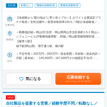
正社員
転勤なし
職種未経験歓迎
業種未経験歓迎
【未経験から“髪の悩み”に寄り添うプロへ】ホワイト企業認定プラ
チナ取得／女性活躍中／産育休取得率100％／8割が未経験者／完
仕事内容
全週休2日制◎
＜勤務地詳細＞岡山OC住所：岡山県岡山市北区表町1-5-1 岡山シ
毛髪クリニックリーブ21は、独自の技術とアプローチで育毛・発
ンフォニービル2F勤務地最寄駅：JR線／岡山駅受動喫煙対策：屋
毛サービスを提供する専門クリニック。
勤務地
内全面禁煙変更の範囲：会社の定める事業所
【最寄り駅】
お客様の悩みに寄り添い、発毛施術とカウンセリングを通じてサ
城下駅(岡山県)、県庁通り駅、柳川駅
ポートする【カウンセラー職】を募集します。
＜予定年収＞320万円～350万円＜賃金形態＞月給制＜賃金内訳＞
【この仕事のポイント】
月額（基本給）：145,000円～167,000円その他固定手当/月：
■未経験からスタートOK！
給与
100,000円＜月給＞245,000円～267,000円＜昇給有無＞有＜残業
・未経験の方も8割ほど！人の悩みに寄り添いたい方にお勧めの求
手当＞有＜給与補足＞・半年に2回の表彰制度やインセンティブ支
人です！
給があります！・会員様の効果・評価、商品の売上高等によって
■教育体制が充実！
店舗スタッフ全員に賞与支給。・カウンセラー認定後3ヶ月毎の成
応募依頼する
・入社後はインストラクターによる研修からスタート。店舗配属
気になる
績評価：業績給10,000円⇒40,000円までUP・成績によりランク
（エージェントサービス）
後もチーフやメンターがしっかりサポートしてくれるので、安心
が変動：役職手当80,000円⇒130,000円までUP賃金はあくまでも
して成長できます。
目安の金額であり、選考を通じて上下する可能性があります。月
■(月)(火)の連休で固定休！
給(月額)は固定手当を含めた表記です。
・有給消化率は77％と高く、毎年リフレッシュ休暇として最大10
NEW
連休も可能！それとは別に1年に2回、4～5連休を取得するスタッ
自社製品を提案する営業／経験学歴不問／転勤なし／
フも多数。特別休暇5日間は好きなタイミングで取得でき、土日も