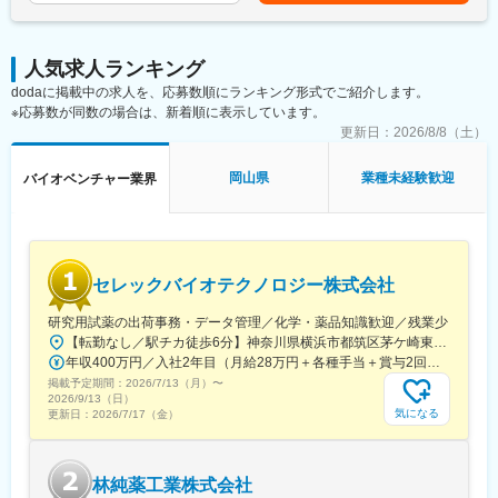
習、統計的手法や数理最適化を用いて課題解決に取り組めます。
研究要素・新規性のあるものについては学会発表や論文投稿、特
許の取得等をすることも可能です。
人気求人ランキング
■中途入社者からの声
dodaに掲載中の求人を、応募数順にランキング形式でご紹介します。
「前職の経験を活かしながら新しい技術に挑戦できる」「役員と
※応募数が同数の場合は、新着順に表示しています。
もフラットに議論できる環境」「自社開発の教育システムで学び
更新日：
2026/8/8（土）
ながらスピード成長」「国家プロジェクトや大手企業との共同研
究に関われる」など、成長と挑戦を両立できると声が挙がってい
岡山県
業種未経験歓迎
バイオベンチャー業界
ます！
■フルリモート勤務
全国に顧客を有し、自社開発の教育ソフトがあるなど、日本全国
どこからでも勤務可能です。実際に隔月出社のペースで働いてい
セレックバイオテクノロジー株式会社
る社員もいます。
※入社後1か月は社員を知る目的で出社を頂きます。
研究用試薬の出荷事務・データ管理／化学・薬品知識歓迎／残業少
【転勤なし／駅チカ徒歩6分】神奈川県横浜市都筑区茅ケ崎東4-5-34 長沢ビル＊U.Iターン歓迎
■当社について
年収400万円／入社2年目（月給28万円＋各種手当＋賞与2回） 年収500万円／入社5年目（月給30万円＋各種手当＋賞与2回）
名古屋大学・宇治原研究室の先端研究を基盤に生まれたスタート
掲載予定期間：
アップ企業です。
2026/7/13（月）
〜
2026/9/13（日）
製造業の「当たり前」を変える新技術である、プロセスインフォ
気になる
更新日：
2026/7/17（金）
マティクス（PI）で、カンや試行錯誤に頼る開発から、データ駆
動のスマートなプロセスへ。わずかな実データからデジタルツイ
ンを作り、仮想実験で最適条件を瞬時に導きます。
林純薬工業株式会社
結果、開発期間は短縮、さらに高品質な製品開発に繋げることが