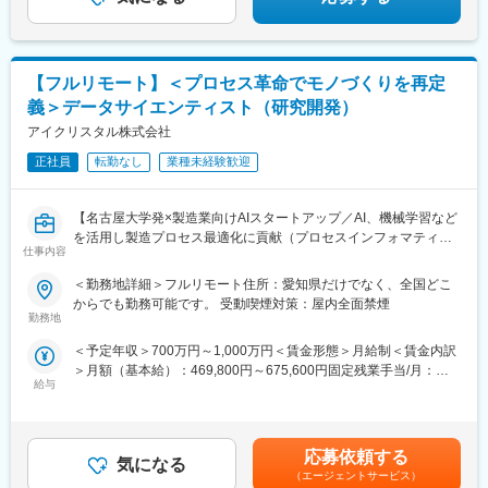
【社員の声から見える“やりがい”】※社員アンケート一例
「お客様から『髪が生えてきた！ありがとう！』と言われた時、
心から嬉しい」
【フルリモート】＜プロセス革命でモノづくりを再定
「皆で目標に向かって取り組める職場。感謝の言葉をいただける
瞬間が多く、誇りを持てる仕事」
義＞データサイエンティスト（研究開発）
「10連休が取れるなど、休みの取りやすさが最大の魅力！」
アイクリスタル株式会社
正社員
転勤なし
業種未経験歓迎
変更の範囲：会社の定める業務
【名古屋大学発×製造業向けAIスタートアップ／AI、機械学習など
を活用し製造プロセス最適化に貢献（プロセスインフォマティク
仕事内容
ス）／週刊東洋経済「すごいベンチャー100」2024年掲載】
＜勤務地詳細＞フルリモート住所：愛知県だけでなく、全国どこ
■業務内容
からでも勤務可能です。 受動喫煙対策：屋内全面禁煙
機械学習や統計学、数理最適化を駆使して製造業における課題解
勤務地
決を行います。課題に対する適切な手法の検討や新規開発を行っ
＜予定年収＞700万円～1,000万円＜賃金形態＞月給制＜賃金内訳
て頂きます。企業や研究所、大学との共同研究プロジェクトも多
＞月額（基本給）：469,800円～675,600円固定残業手当/月：
く、新規性のあるものについては学会発表や論文投稿、特許の取
給与
110,200円～158,400円（固定残業時間30時間0分/月）超過した時
得等をして頂くことも可能です。
間外労働の残業手当は追加支給＜月給＞580,000円～834,000円
≪ポイント≫
（一律手当を含む）＜昇給有無＞有＜残業手当＞有＜給与補足＞■
・多種多様なデータを扱うため幅広い知識が身に付きます。もの
給与改定：年2回（１月、７月）■賞与：年2回（3月、9月）賃金
づくりを根本から改善し、直接社会の役に立てます。
応募依頼する
気になる
はあくまでも目安の金額であり、選考を通じて上下する可能性が
・製造業ドメイン知識を持つ社員との議論をしながらの機械学
（エージェントサービス）
あります。月給(月額)は固定手当を含めた表記です。