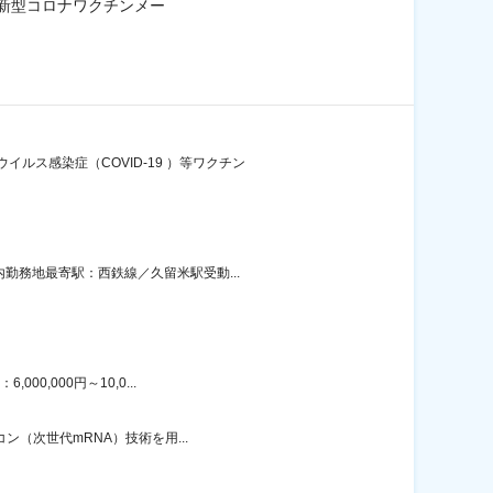
／新型コロナワクチンメー
ス感染症（COVID-19 ）等ワクチン
勤務地最寄駅：西鉄線／久留米駅受動...
0,000円～10,0...
ン（次世代mRNA）技術を用...