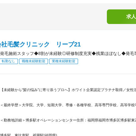
求人
会社毛髪クリニック リーブ21
発毛施術スタッフ◆8割が未経験◎研修制度充実◆残業ほぼなし◆発毛
転勤なし
職種未経験歓迎
業種未経験歓迎
【未経験から“髪の悩み”に寄り添うプロへ】ホワイト企業認定プラチナ取得／女性活
＜最終学歴＞大学院、大学、短期大学、専修・各種学校、高等専門学校、高等学校
＜勤務地詳細＞博多駅オペレーションセンター住所：福岡県福岡市博多区博多駅東2-5-2
博多駅、東比恵駅、祇園駅(福岡県)