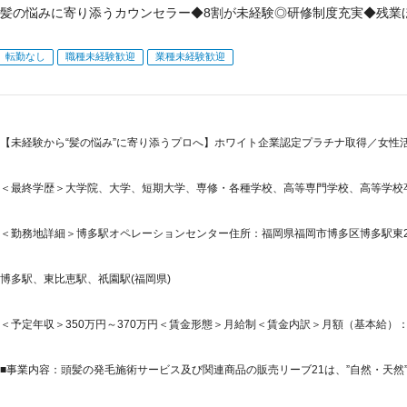
髪の悩みに寄り添うカウンセラー◆8割が未経験◎研修制度充実◆残業
転勤なし
職種未経験歓迎
業種未経験歓迎
【未経験から“髪の悩み”に寄り添うプロへ】ホワイト企業認定プラチナ取得／女性活
＜最終学歴＞大学院、大学、短期大学、専修・各種学校、高等専門学校、高等学校
＜勤務地詳細＞博多駅オペレーションセンター住所：福岡県福岡市博多区博多駅東2-5-2
博多駅、東比恵駅、祇園駅(福岡県)
＜予定年収＞350万円～370万円＜賃金形態＞月給制＜賃金内訳＞月額（基本給）：145,0
■事業内容：頭髪の発毛施術サービス及び関連商品の販売リーブ21は、”自然・天然”