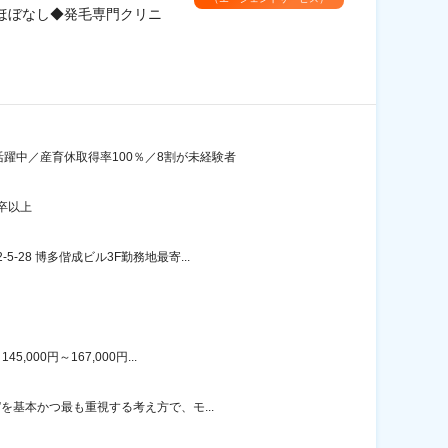
ほぼなし◆発毛専門クリニ
躍中／産育休取得率100％／8割が未経験者
卒以上
8 博多偕成ビル3F勤務地最寄...
00円～167,000円...
を基本かつ最も重視する考え方で、モ...