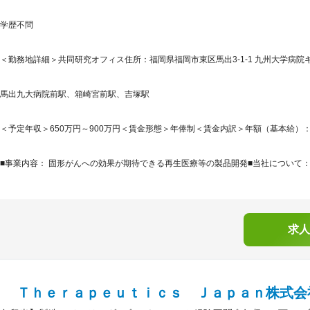
学歴不問
＜勤務地詳細＞共同研究オフィス住所：福岡県福岡市東区馬出3-1-1 九州大学病院キ
馬出九大病院前駅、箱崎宮前駅、吉塚駅
＜予定年収＞650万円～900万円＜賃金形態＞年俸制＜賃金内訳＞年額（基本給）：6,500,
■事業内容： 固形がんへの効果が期待できる再生医療等の製品開発■当社について：弊社
求人
Ｐ Ｔｈｅｒａｐｅｕｔｉｃｓ Ｊａｐａｎ株式会