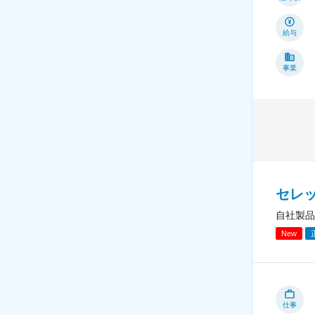
給与
事業
セレ
自社製品
New
仕事