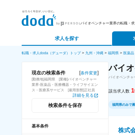
バイオベンチャー業界の転職・求
求人を探す
詳細条件から探す
エージェ
転職・求人doda（デューダ）トップ
九州・沖縄
福岡県
医薬品
バイオ
新着求人から探す
スカウト
[
]
現在の検索条件
条件変更
バイオベンチャ
[勤務地]福岡県 [業種]バイオベンチャー
求人特集から探す
パートナ
業界-医薬品・医療機器・ライフサイエン
1
ス・医療系サービス [雇用形態]正社員
該当求人数
詳細を見る
福岡県のみで
検索条件を保存
基本条件
株式