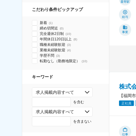
最寄駅
こだわり条件ピックアップ
給与
新着
(
1
)
締め切間近
(
0
)
事業
完全週休2日制
(
10
)
年間休日120日以上
(
8
)
職種未経験歓迎
(
3
)
業種未経験歓迎
(
4
)
学歴不問
(
3
)
転勤なし（勤務地限定）
(
10
)
キーワード
株式
求人掲載内容すべて
【福岡市
を含む
正社員
求人掲載内容すべて
を含まない
仕事