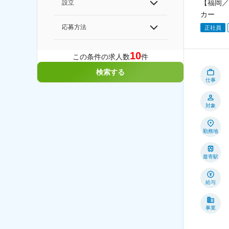
【福岡／
設立
カー
応募方法
正社員
10
この条件の求人数
件
検索する
仕事
対象
勤務地
最寄駅
給与
事業