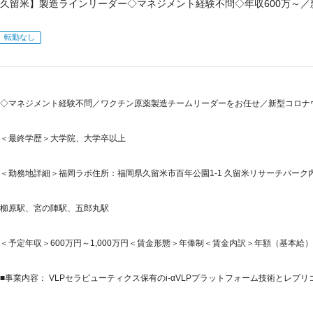
久留米】製造ラインリーダー◇マネジメント経験不問◇年収600万～
転勤なし
◇マネジメント経験不問／ワクチン原薬製造チームリーダーをお任せ／新型コロナウイル
＜最終学歴＞大学院、大学卒以上
＜勤務地詳細＞福岡ラボ住所：福岡県久留米市百年公園1-1 久留米リサーチパーク内
櫛原駅、宮の陣駅、五郎丸駅
＜予定年収＞600万円～1,000万円＜賃金形態＞年俸制＜賃金内訳＞年額（基本給）：6,00
■事業内容： VLPセラピューティクス保有のi-αVLPプラットフォーム技術とレプリコ