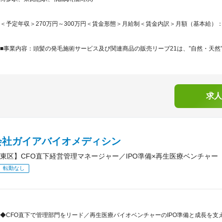
＜予定年収＞270万円～300万円＜賃金形態＞月給制＜賃金内訳＞月額（基本給）：145,0
■事業内容：頭髪の発毛施術サービス及び関連商品の販売リーブ21は、”自然・天然”
求人
会社ガイアバイオメディシン
東区】CFO直下経営管理マネージャー／IPO準備×再生医療ベンチャー
転勤なし
◆CFO直下で管理部門をリード／再生医療バイオベンチャーのIPO準備と成長を