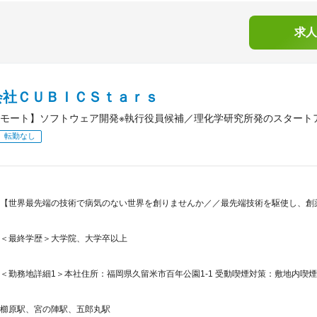
求人
会社ＣＵＢＩＣＳｔａｒｓ
モート】ソフトウェア開発※執行役員候補／理化学研究所発のスタート
転勤なし
【世界最先端の技術で病気のない世界を創りませんか／／最先端技術を駆使し、創
＜最終学歴＞大学院、大学卒以上
＜勤務地詳細1＞本社住所：福岡県久留米市百年公園1-1 受動喫煙対策：敷地内喫煙
櫛原駅、宮の陣駅、五郎丸駅