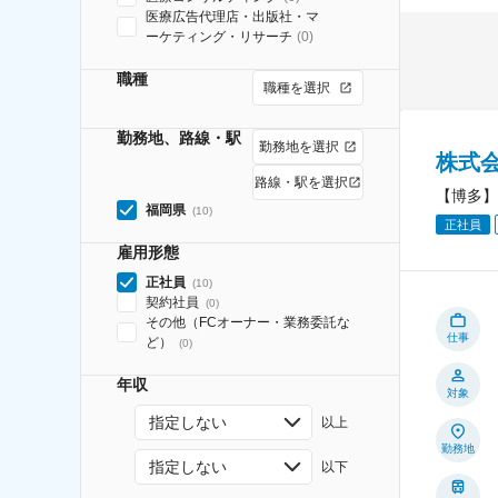
医療広告代理店・出版社・マ
ーケティング・リサーチ
(
0
)
職種
職種を選択
勤務地、路線・駅
勤務地を選択
株式
路線・駅を選択
【博多】
福岡県
(
10
)
正社員
雇用形態
正社員
(
10
)
契約社員
(
0
)
その他（FCオーナー・業務委託な
仕事
ど）
(
0
)
年収
対象
指定しない
以上
勤務地
指定しない
以下