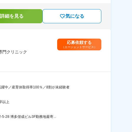
詳細を見る
気になる
応募依頼する
（エージェントサービス）
専門クリニック
躍中／産育休取得率100％／8割が未経験者
卒以上
8 博多偕成ビル3F勤務地最寄...