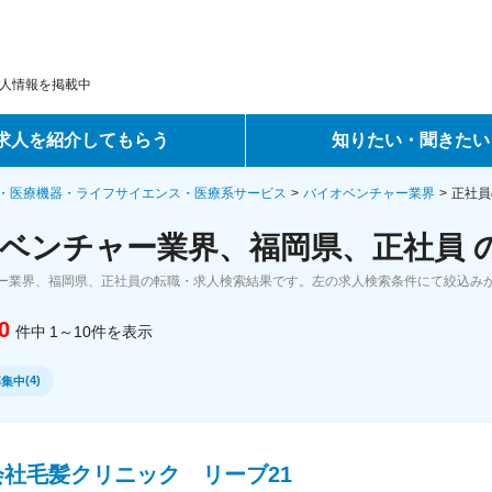
人情報を掲載中
求人を紹介してもらう
知りたい・聞きたい
ントサービス
転職ノウハウ
・医療機器・ライフサイエンス・医療系サービス
バイオベンチャー業界
正社員
ベンチャー業界、福岡県、正社員 
サービス
データで見る転職
ー業界、福岡県、正社員の転職・求人検索結果です。左の求人検索条件にて絞込み
ーエージェントサービス
コラム・インタビュー
0
件中
1～10
件
を表示
転職Q&A
(
4
)
募集中
会社毛髪クリニック リーブ21