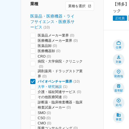
業種
【博多】
業種を選択
ック
医薬品・医療機器・ライ
正社員
フサイエンス・医療系サ
ービス
(
10
)
医薬品メーカー業界
(
0
)
医療機器メーカー業界
(
0
)
医薬品卸
(
0
)
仕事
医療機器卸
(
0
)
CRO
(
0
)
病院・大学病院・クリニック
対象
(
0
)
調剤薬局・ドラッグストア業
界
(
0
)
勤務地
バイオベンチャー業界
(
10
)
大学・研究施設
(
1
)
最寄駅
介護・福祉関連サービス
(
0
)
その他医療関連
(
0
)
診断薬・臨床検査機器・臨床
給与
検査試薬メーカー
(
0
)
SMO
(
0
)
CSO
(
0
)
事業
CMO
(
0
)
医療コンサルティング
(
0
)