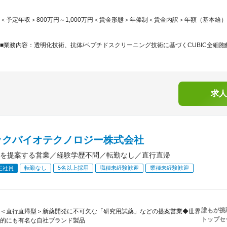
＜予定年収＞800万円～1,000万円＜賃金形態＞年俸制＜賃金内訳＞年額（基本給）：4,48
■業務内容：透明化技術、抗体/ペプチドスクリーニング技術に基づくCUBIC全細胞
求人
ックバイオテクノロジー株式会社
を提案する営業／経験学歴不問／転勤なし／直行直帰
転勤なし
5名以上採用
職種未経験歓迎
業種未経験歓迎
正社員
誰もが挑
＜直行直帰型＞新薬開発に不可欠な「研究用試薬」などの提案営業◆世界
トップセ
的にも有名な自社ブランド製品