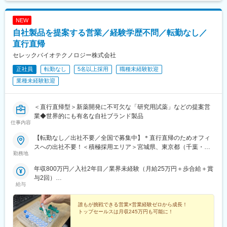
率化などを図る為の工程改善提案や生産性向上などにも携わって
頂く予定です。
NEW
自社製品を提案する営業／経験学歴不問／転勤なし／
■組織構成
製造ニ課は50名程のメンバーがおり、20～40代を中心に幅広い年
直行直帰
齢層で構成されています。初期導入教育実施後に、現場配属とな
セレックバイオテクノロジー株式会社
ります。
正社員
転勤なし
5名以上採用
職種未経験歓迎
■働く魅力
業種未経験歓迎
・マイカー通勤可（駐車場完備）
・借上社宅制度有（条件を満たした場合、一部引越費用補助有）
＜直行直帰型＞新薬開発に不可欠な「研究用試薬」などの提案営
■当社の特徴
業◆世界的にも有名な自社ブランド製品
仕事内容
◇自社事業場での就業のため、裁量権を持ち、幅広い業務を遂行
することが可能です。また、風通しが良く現場の要望を吸い上げ
【転勤なし／出社不要／全国で募集中】＊直行直帰のためオフィ
る環境が整っています。
スへの出社不要！＜積極採用エリア＞宮城県、東京都（千葉・埼
◇医薬品の製法開発から製造まで手掛けています。医薬品の有効
勤務地
玉）、神奈川県、大阪府、兵庫県、広島県、福岡県
成分である原薬の製法研究段階から製造段階まで幅広く関わるこ
年収800万円／入社2年目／業界未経験（月給25万円＋歩合給＋賞
とができ、患者様が期待する医薬品原薬を継続的に世の中に提供
与2回）
していくことができる点が当社事業の魅力です。
給与
年収1200万円／入社5年目／業界未経験（月給25万円＋歩合給＋
◇自らの仕事が患者様の生活を支えることに繋がります。あらゆ
賞与2回）
る職種の社員が在籍していますが、目的は同じ「顧客の、そして
誰もが挑戦できる営業×営業経験ゼロから成長！
患者様の期待に応えること」です。品質、製造コストなど、あら
トップセールスは月収245万円も可能に！
ゆる条件をクリアし、顧客の要求を達成し、患者様に医薬品を届
けることに大きなやりがいを感じる事業です。