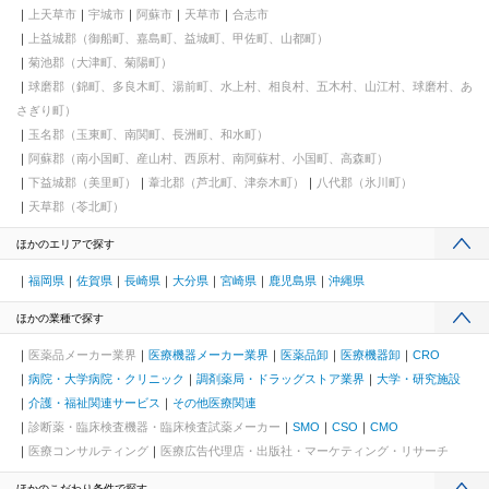
上天草市
宇城市
阿蘇市
天草市
合志市
上益城郡（御船町、嘉島町、益城町、甲佐町、山都町）
菊池郡（大津町、菊陽町）
球磨郡（錦町、多良木町、湯前町、水上村、相良村、五木村、山江村、球磨村、あ
さぎり町）
玉名郡（玉東町、南関町、長洲町、和水町）
阿蘇郡（南小国町、産山村、西原村、南阿蘇村、小国町、高森町）
下益城郡（美里町）
葦北郡（芦北町、津奈木町）
八代郡（氷川町）
天草郡（苓北町）
ほかのエリアで探す
福岡県
佐賀県
長崎県
大分県
宮崎県
鹿児島県
沖縄県
ほかの業種で探す
医薬品メーカー業界
医療機器メーカー業界
医薬品卸
医療機器卸
CRO
病院・大学病院・クリニック
調剤薬局・ドラッグストア業界
大学・研究施設
介護・福祉関連サービス
その他医療関連
診断薬・臨床検査機器・臨床検査試薬メーカー
SMO
CSO
CMO
医療コンサルティング
医療広告代理店・出版社・マーケティング・リサーチ
ほかのこだわり条件で探す