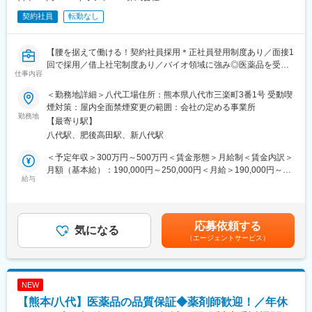
契約社員
転勤なし
【腰を据えて働ける！契約社員採用＊正社員登用制度あり／面接1
回で採用／借上社宅制度あり／バイオ領域に強み◎医薬品を受託
仕事内容
開発・製造する企業】
＜勤務地詳細＞八代工場住所：熊本県八代市三楽町3番1号 受動喫
微生物を応用した特徴あるCDMO（医薬品や有用物質のプロセス
煙対策：屋内全面禁煙変更の範囲：会社の定める事業所
開発・製造支援）事業を展開している当社にて、段階に応じた教
勤務地
【最寄り駅】
育を実施し、製造工程の品質管理業務を担当いただきます。
八代駅、肥後高田駅、新八代駅
■業務内容（一例）
＜予定年収＞300万円～500万円＜賃金形態＞月給制＜賃金内訳＞
・製造工程での工程分析（精密秤量、溶液調製、機器分析
月額（基本給）：190,000円～250,000円＜月給＞190,000円～
（HPLC、UV）含む）
給与
250,000円＜昇給有無＞有＜残業手当＞有＜給与補足＞予定年収
・工程分析に係るサンプリング
はあくまでも目安の金額であり、選考を通じて上下する可能性が
・製造設備洗浄後の残留評価（機器分析（HPLC、UV））
あります。■賞与：年2回■昇給：年1回賃金はあくまでも目安の金
・工程分析手順書、記録書の制定、改訂
額であり、選考を通じて上下する可能性があります。月給(月額)は
応募依頼する
・分析機器（HPLC）の点検校正
気になる
固定手当を含めた表記です。
（エージェントサービス）
・上記に伴う書類・報告書等の作成業務
■組織構成
品質管理課には29名のメンバーが在籍しており、20～50代の幅広
NEW
い年代のメンバーで構成されています
【熊本/八代】医薬品の品質保証◆薬剤師歓迎！／年休