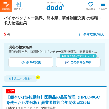
会員登録
ログイン
気になる
メニュー
バイオベンチャー業界、熊本県、研修制度充実
の転職・
求人検索結果
5
条件で並び替え
件
現在の検索条件
[勤務地]熊本県 [業種]バイオベンチャー業界-医薬品・医療機器・ライフサイエンス・医療系サービス [詳細条件](待遇・福利厚生)研修制度充実
新着求人をいつでもチェック
条件の変更
この条件を保存
熊本県
のみで募集中
NEW
【熊本/八代※転勤無】医薬品の品質管理（HPLCやGC
を使った化学分析）異業界歓迎◇年間休日125日
日本マイクロバイオファーマ株式会社