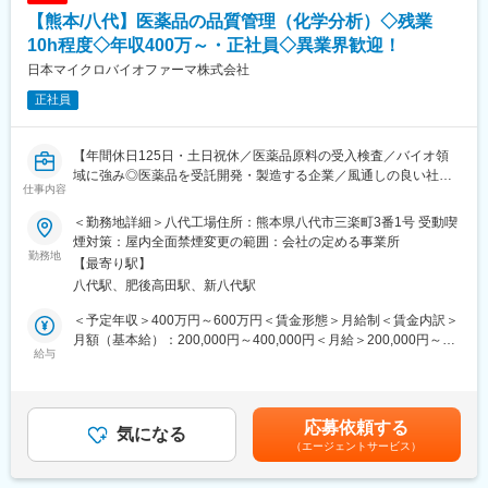
■入社後の流れ
の顧客にも国内と同様の活動を行っています。
【熊本/八代】医薬品の品質管理（化学分析）◇残業
まずはこれまでのご経験に合わせて、お任せできる業務から担当
いただきます。
10h程度◇年収400万～・正社員◇異業界歓迎！
変更の範囲：会社の定める業務
具体的には、ＧＭＰ管理（逸脱・変更・バリテーションなど）
日本マイクロバイオファーマ株式会社
や、文章作成からスタートいただきます。
正社員
■組織構成
グループ長のもとメンバー4名が在籍しています。
【年間休日125日・土日祝休／医薬品原料の受入検査／バイオ領
経験豊富な社員が多く、薬剤師資格をもっているメンバーも在籍
域に強み◎医薬品を受託開発・製造する企業／風通しの良い社
しており、ＯＪＴにて業務のキャッチアップを手厚くサポートで
仕事内容
風】
きる環境です。
＜勤務地詳細＞八代工場住所：熊本県八代市三楽町3番1号 受動喫
微生物を応用した特徴あるCDMO（医薬品や有用物質のプロセス
■働く魅力など
煙対策：屋内全面禁煙変更の範囲：会社の定める事業所
開発・製造支援）事業を展開している当社にて、段階に応じた教
勤務地
・マイカー通勤可（駐車場完備）
【最寄り駅】
育を実施し、受け入れ原材料の品質管理業務を担当いただきま
・借上社宅制度有（条件を満たした場合、一部引越費用補助有）
八代駅、肥後高田駅、新八代駅
す。
■当社の特徴
＜予定年収＞400万円～600万円＜賃金形態＞月給制＜賃金内訳＞
■業務内容（一例）
◇自社事業場での就業のため、裁量権を持ち、幅広い業務を遂行
月額（基本給）：200,000円～400,000円＜月給＞200,000円～
・製品試験（精密秤量、溶液調製、機器分析含む）
給与
することが可能です。また、風通しが良く現場の要望を吸い上げ
400,000円＜昇給有無＞有＜残業手当＞有＜給与補足＞予定年収
・製造用水、原材料の試験業務（サンプリング含む）
る環境が整っています。
はあくまでも目安の金額であり、選考を通じて上下する可能性が
・上記に関係する試験手順書、記録書の制定、改訂
◇医薬品の製法開発から製造まで手掛けています。医薬品の有効
あります。■賞与：年2回■昇給：年1回賃金はあくまでも目安の金
・分析機器の点検校正
成分である原薬の製法研究段階から製造段階まで幅広く関わるこ
額であり、選考を通じて上下する可能性があります。月給(月額)は
応募依頼する
・上記に伴う書類・報告書等の作成業務
気になる
とができ、患者様が期待する医薬品原薬を継続的に世の中に提供
固定手当を含めた表記です。
（エージェントサービス）
していくことができる点が当社事業の魅力です。
■組織構成
◇自らの仕事が患者様の生活を支えることに繋がります。あらゆ