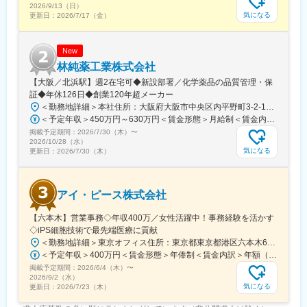
2026/9/13（日）
気になる
更新日：
2026/7/17（金）
New
林純薬工業株式会社
【大阪／北浜駅】週2在宅可◆新設部署／化学薬品の品質管理・保
証◆年休126日◆創業120年超メーカー
＜勤務地詳細＞本社住所：大阪府大阪市中央区内平野町3-2-12 HPCビル勤務地最寄駅：Osaka Metro堺筋線／北浜駅受動喫煙対策：屋内全面禁煙変更の範囲：会社の定める事業所
＜予定年収＞450万円～630万円＜賃金形態＞月給制＜賃金内訳＞月額（基本給）：263,000円～371,000円＜月給＞263,000円～371,000円＜昇給有無＞有＜残業手当＞有＜給与補足＞■年収補足：・賞与実績／年2回、昨年度実績5ヵ月分・最終面接にて等級を決定。管理監督者の場合は残業手当なし。賃金はあくまでも目安の金額であり、選考を通じて上下する可能性があります。月給(月額)は固定手当を含めた表記です。
掲載予定期間：
2026/7/30（木）
〜
2026/10/28（水）
気になる
更新日：
2026/7/30（木）
アイ・ピース株式会社
【六本木】営業事務◇年収400万／女性活躍中！事務経験を活かす
◇iPS細胞技術で最先端医療に貢献
＜勤務地詳細＞東京オフィス住所：東京都東京都港区六本木6-15-1 勤務地最寄駅：東京メトロ 日比谷線／六本木駅受動喫煙対策：屋内全面禁煙変更の範囲：会社の定める事業所
＜予定年収＞400万円＜賃金形態＞年俸制＜賃金内訳＞年額（基本給）：3,108,920円固定残業手当/月：74,490円（固定残業時間40時間0分/月）超過した時間外労働の残業手当は追加支給＜月額＞333,566円（12分割）（一律手当を含む）＜昇給有無＞有＜残業手当＞有＜給与補足＞※固定残業代制、超過分別途支給賃金はあくまでも目安の金額であり、選考を通じて上下する可能性があります。月給(月額)は固定手当を含めた表記です。
掲載予定期間：
2026/6/4（木）
〜
2026/9/2（水）
気になる
更新日：
2026/7/23（木）