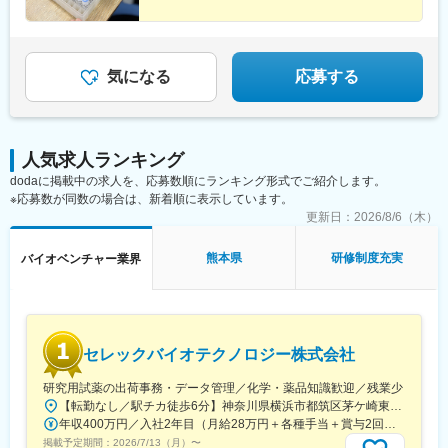
◇営業活動は国内のみならず、グローバルに展開しており、海外
の顧客にも国内と同様の活動を行っています。
変更の範囲：会社の定める業務
気になる
応募する
人気求人ランキング
dodaに掲載中の求人を、応募数順にランキング形式でご紹介します。
※応募数が同数の場合は、新着順に表示しています。
更新日：
2026/8/6（木）
熊本県
研修制度充実
バイオベンチャー業界
セレックバイオテクノロジー株式会社
研究用試薬の出荷事務・データ管理／化学・薬品知識歓迎／残業少
【転勤なし／駅チカ徒歩6分】神奈川県横浜市都筑区茅ケ崎東4-5-34 長沢ビル＊U.Iターン歓迎
年収400万円／入社2年目（月給28万円＋各種手当＋賞与2回） 年収500万円／入社5年目（月給30万円＋各種手当＋賞与2回）
掲載予定期間：
2026/7/13（月）
〜