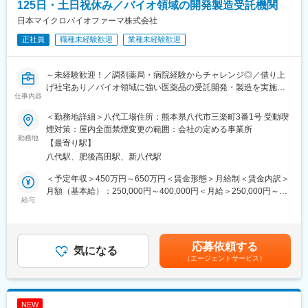
■働く魅力など
125日・土日祝休み／バイオ領域の開発製造受託機関
・マイカー通勤可（駐車場完備）
日本マイクロバイオファーマ株式会社
・借上社宅制度有（条件を満たした場合、一部引越費用補助有）
正社員
職種未経験歓迎
業種未経験歓迎
※契約社員の場合、転居を伴う異動がないため腰を据えて業務に取
り組めます
・正社員登用制度有（年1回/4月登用）
～未経験歓迎！／調剤薬局・病院経験からチャレンジ◎／借り上
※登用された場合、住宅手当（支給条件有）、確定給付企業年金が
げ社宅あり／バイオ領域に強い医薬品の受託開発・製造を実施／
適用となります
仕事内容
段階別の教育ありで安心◎】
・有期契約が通算5年以上になった場合、無期雇用への転換も自己
申告にて相談可能です
＜勤務地詳細＞八代工場住所：熊本県八代市三楽町3番1号 受動喫
微生物を応用した特徴あるCDMO（医薬品や有用物質のプロセス
煙対策：屋内全面禁煙変更の範囲：会社の定める事業所
開発・製造支援）事業を展開している当社にて、八代工場の製品
勤務地
■当社の特徴
【最寄り駅】
の品質保証業務を担当いただきます。
◇自社事業場での就業のため、裁量権を持ち、幅広い業務を遂行
八代駅、肥後高田駅、新八代駅
することが可能です。また、風通しが良く現場の要望を吸い上げ
■業務内容
る環境が整っています。
＜予定年収＞450万円～650万円＜賃金形態＞月給制＜賃金内訳＞
・各種品質保証活動：ＧＭＰ管理における品質イベント（逸脱・
◇医薬品の製法開発から製造まで手掛けています。医薬品の有効
月額（基本給）：250,000円～400,000円＜月給＞250,000円～
変更・バリテーションなど）
給与
成分である原薬の製法研究段階から製造段階まで幅広く関わるこ
400,000円＜昇給有無＞有＜残業手当＞有＜給与補足＞予定年収
・工場のGMP管理状況のチェックと報告
とができ、患者様が期待する医薬品原薬を継続的に世の中に提供
はあくまでも目安の金額であり、選考を通じて上下する可能性が
・国内外の監督官庁及び顧客（製薬企業）による工場査察及び監
していくことができる点が当社事業の魅力です。
あります。■賞与：年2回■昇給：年1回賃金はあくまでも目安の金
査への対応
◇自らの仕事が患者様の生活を支えることに繋がります。あらゆ
額であり、選考を通じて上下する可能性があります。月給(月額)は
応募依頼する
・サプライヤーの管理
気になる
る職種の社員が在籍していますが、目的は同じ「顧客の、そして
固定手当を含めた表記です。
（エージェントサービス）
・専用システム（ＱＭＳ）の運用
患者様の期待に応えること」です。品質、製造コストなど、あら
・GMP関連文書の承認及び管理業務
ゆる条件をクリアし、顧客の要求を達成し、患者様に医薬品を届
※年間で5回程度、監査対応のため、出張が発生します。
けることに大きなやりがいを感じる事業です。
◇営業活動は国内のみならず、グローバルに展開しており、海外
NEW