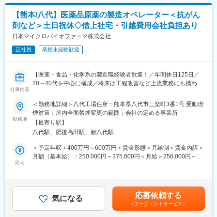
品質管理課には29名のメンバーが在籍しており、20～50代の幅広
る職種の社員が在籍していますが、目的は同じ「顧客の、そして
い年代のメンバーで構成されています
患者様の期待に応えること」です。品質、製造コストなど、あら
【熊本/八代】医薬品原薬の製造オペレーター＜抗がん
ゆる条件をクリアし、顧客の要求を達成し、患者様に医薬品を届
剤など＞土日祝休◇借上社宅・引越費用会社負担あり
■働く魅力など
けることに大きなやりがいを感じる事業です。
・マイカー通勤可（駐車場完備）
日本マイクロバイオファーマ株式会社
◇営業活動は国内のみならず、グローバルに展開しており、海外
・借上社宅制度有（条件を満たした場合、一部引越費用補助有）
の顧客にも国内と同様の活動を行っています。
正社員
業種未経験歓迎
■当社の特徴
変更の範囲：会社の定める業務
◇自社事業場での就業のため、裁量権を持ち、幅広い業務を遂行
【医薬・食品・化学系の製造職経験者歓迎！／年間休日125日／
することが可能です。また、風通しが良く現場の要望を吸い上げ
20～40代を中心に構成／将来は工程改善など上流業務にも携わる
る環境が整っています。
仕事内容
／マイカー通勤可】
◇医薬品の製法開発から製造まで手掛けています。医薬品の有効
＜勤務地詳細＞八代工場住所：熊本県八代市三楽町3番1号 受動喫
成分である原薬の製法研究段階から製造段階まで幅広く関わるこ
■当社は微生物発酵技術を応用したCDMO（医薬品や有用物質のプ
煙対策：屋内全面禁煙変更の範囲：会社の定める事業所
とができ、患者様が期待する医薬品原薬を継続的に世の中に提供
ロセス開発・製造受託）事業を展開しています。
勤務地
していくことができる点が当社事業の魅力です。
【最寄り駅】
◇自らの仕事が患者様の生活を支えることに繋がります。あらゆ
八代駅、肥後高田駅、新八代駅
◆職務内容：医薬品GMPに則った製造業務（3交替勤務）
る職種の社員が在籍していますが、目的は同じ「顧客の、そして
原料秤量・溶解 ⇒ 合成反応 ⇒ 製品充填 ⇒ 出荷
＜予定年収＞400万円～600万円＜賃金形態＞月給制＜賃金内訳＞
患者様の期待に応えること」です。品質、製造コストなど、あら
◆職務詳細（一例）
月額（基本給）：250,000円～375,000円＜月給＞250,000円～
ゆる条件をクリアし、顧客の要求を達成し、患者様に医薬品を届
・上記工程に係る製造業務（自動/手動）
給与
375,000円＜昇給有無＞有＜残業手当＞有＜給与補足＞予定年収
けることに大きなやりがいを感じる事業です。
・各種製造パラメーターの管理
はあくまでも目安の金額であり、選考を通じて上下する可能性が
◇営業活動は国内のみならず、グローバルに展開しており、海外
・サンプリング
あります。■賞与：年2回■昇給：年1回賃金はあくまでも目安の金
の顧客にも国内と同様の活動を行っています。
・製造・作業場所の5S
額であり、選考を通じて上下する可能性があります。月給(月額)は
応募依頼する
・設備等の日常・月次点検
気になる
固定手当を含めた表記です。
変更の範囲：会社の定める業務
（エージェントサービス）
・有機溶媒等の受入（タンクローリー等）、産廃排出
※入社後は上記業務がメインとなりますが、将来は既存フローの効