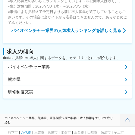
※求人応募数の多い順にランキングしています（非公開求人は除く）。
※集計対象期間：2026/7/30（木）～2026/8/5（水）
※事情により掲載終了予定日よりも前に求人募集が終了していることもご
ざいます。その場合は当サイトから応募はできませんので、あらかじめご
了承ください。
バイオベンチャー業界
の人気求人ランキングを詳しく見る
求人の傾向
dodaに掲載中の求人に関するデータを、カテゴリごとにご紹介します。
バイオベンチャー業界
熊本県
研修制度充実
バイオベンチャー業界、熊本県、研修制度充実の転職・求人情報をエリアで絞り
込む
熊本市
八代市
人吉市
荒尾市
水俣市
玉名市
山鹿市
菊池市
宇土市