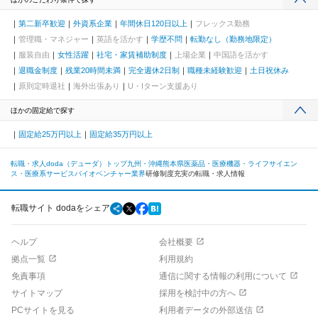
第二新卒歓迎
外資系企業
年間休日120日以上
フレックス勤務
管理職・マネジャー
英語を活かす
学歴不問
転勤なし（勤務地限定）
服装自由
女性活躍
社宅・家賃補助制度
上場企業
中国語を活かす
退職金制度
残業20時間未満
完全週休2日制
職種未経験歓迎
土日祝休み
原則定時退社
海外出張あり
U・Iターン支援あり
ほかの固定給で探す
固定給25万円以上
固定給35万円以上
転職・求人doda（デューダ）トップ
九州・沖縄
熊本県
医薬品・医療機器・ライフサイエン
ス・医療系サービス
バイオベンチャー業界
研修制度充実の転職・求人情報
転職サイト dodaをシェア
ヘルプ
会社概要
拠点一覧
利用規約
免責事項
通信に関する情報の利用について
サイトマップ
採用を検討中の方へ
PCサイトを見る
利用者データの外部送信