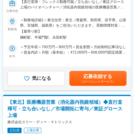
【直行直帰・フレックス勤務可能／立ち合いなし／東証グロース
上場のバイオベンチャー／消化器内視鏡領域の医療機器営業／新
仕事内容
たな市場開拓に寄与】
＜勤務地詳細1＞東北住所：東北（青森県、秋田県、岩手県、山形
【業務概要】
県、宮城県、福島県）をご担当いただきます。 受動喫煙対策：屋
医療機器や医療材料の研究開発・製造・販売を行うバイオベンチ
勤務地
内全面禁煙＜勤務地詳細2＞本社住所：東京都千代田区麹町3-2-4
【最寄り駅】
ャーの当社にて、消化器内視鏡領域の医療機器営業を募集しま
麹町HFビル7F受動喫煙対策：屋内全面禁煙変更の範囲：会社の定
麹町駅、半蔵門駅、永田町駅
す。
める事業所（リモートワーク含む）
＜予定年収＞700万円～900万円＜賃金形態＞月給制特記事項なし
【業務詳細】
＜賃金内訳＞月額（基本給）：472,000円～608,000円固定残業手
■担当エリアの医療機関のドクターや代理店との関係構築
給与
当/月：111,000円～142,000円（固定残業時間30時間0分/月）超
■ピュアスタット（消化器内視鏡の止血材）の提案・販売・製品説
過した時間外労働の残業手当は追加支給＜月給＞583,000円～
明
750,000円（一律手当を含む）＜昇給有無＞有＜残業手当＞有＜
※1日の訪問件数は3～4件程度です。
給与補足＞※スキルやご経験を考慮し決定します。■昇給：有賃金
応募依頼する
気になる
はあくまでも目安の金額であり、選考を通じて上下する可能性が
（エージェントサービス）
【働き方】
あります。月給(月額)は固定手当を含めた表記です。
■直行直帰スタイルを採用しており、ご自身の裁量で営業活動がで
きます。
■代理店営業がメインであり、緊急対応や夜間対応などはほとんど
【東北】医療機器営業（消化器内視鏡領域）◆直行直
発生しません。
帰可・立ち合いなし／市場開拓に寄与／東証グロース
■手術の立ち会いもなく、ワークライフバランスが整えやすい環境
上場
です。
株式会社スリー・ディー・マトリックス
【当ポジションの魅力】
正社員
上場企業
裁量をもって事業成長フェーズを牽引ができる：