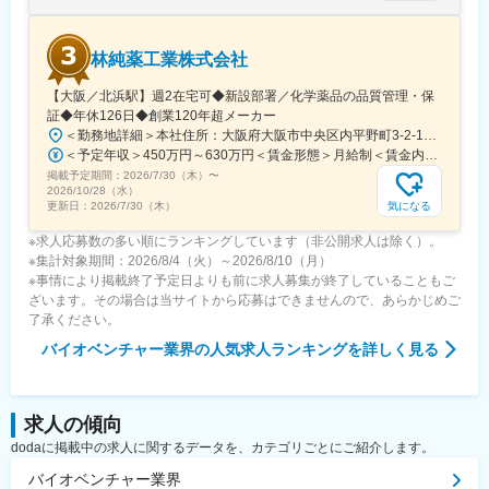
■外科 × 再生医療 × DDSに展開できる成長性：
現在の主力は外科・内視鏡領域ですが、同じ技術を使って組織再
生医療やドラッグデリバリー（DDS）にも応用可能なため、中長
林純薬工業株式会社
期での事業拡張余地が大きい企業です。
【大阪／北浜駅】週2在宅可◆新設部署／化学薬品の品質管理・保
変更の範囲：会社の定める業務
証◆年休126日◆創業120年超メーカー
＜勤務地詳細＞本社住所：大阪府大阪市中央区内平野町3-2-12 HPCビル勤務地最寄駅：Osaka Metro堺筋線／北浜駅受動喫煙対策：屋内全面禁煙変更の範囲：会社の定める事業所
＜予定年収＞450万円～630万円＜賃金形態＞月給制＜賃金内訳＞月額（基本給）：263,000円～371,000円＜月給＞263,000円～371,000円＜昇給有無＞有＜残業手当＞有＜給与補足＞■年収補足：・賞与実績／年2回、昨年度実績5ヵ月分・最終面接にて等級を決定。管理監督者の場合は残業手当なし。賃金はあくまでも目安の金額であり、選考を通じて上下する可能性があります。月給(月額)は固定手当を含めた表記です。
掲載予定期間：
2026/7/30（木）
〜
2026/10/28（水）
気になる
更新日：
2026/7/30（木）
※求人応募数の多い順にランキングしています（非公開求人は除く）。
※集計対象期間：2026/8/4（火）～2026/8/10（月）
※事情により掲載終了予定日よりも前に求人募集が終了していることもご
ざいます。その場合は当サイトから応募はできませんので、あらかじめご
了承ください。
バイオベンチャー業界
の人気求人ランキングを詳しく見る
求人の傾向
dodaに掲載中の求人に関するデータを、カテゴリごとにご紹介します。
バイオベンチャー業界