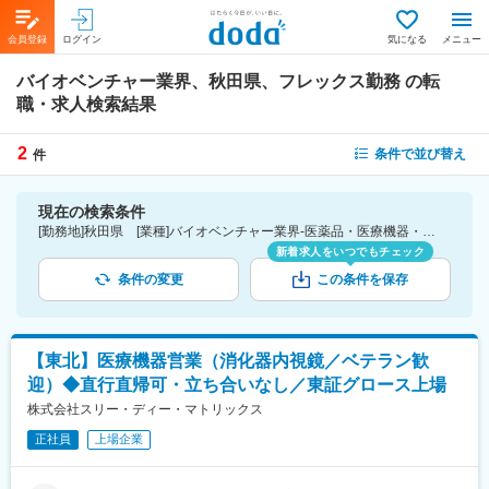
会員登録
ログイン
気になる
メニュー
バイオベンチャー業界、秋田県、フレックス勤務
の転
職・求人検索結果
2
条件で並び替え
件
現在の検索条件
[勤務地]秋田県 [業種]バイオベンチャー業界-医薬品・医療機器・ライフサイエンス・医療系サービス [詳細条件](休日・働き方)フレックス勤務
新着求人をいつでもチェック
条件の変更
この条件を保存
【東北】医療機器営業（消化器内視鏡／ベテラン歓
迎）◆直行直帰可・立ち合いなし／東証グロース上場
株式会社スリー・ディー・マトリックス
正社員
上場企業