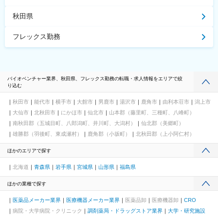
秋田県
フレックス勤務
バイオベンチャー業界、秋田県、フレックス勤務の転職・求人情報をエリアで絞
り込む
秋田市
能代市
横手市
大館市
男鹿市
湯沢市
鹿角市
由利本荘市
潟上市
大仙市
北秋田市
にかほ市
仙北市
山本郡（藤里町、三種町、八峰町）
南秋田郡（五城目町、八郎潟町、井川町、大潟村）
仙北郡（美郷町）
雄勝郡（羽後町、東成瀬村）
鹿角郡（小坂町）
北秋田郡（上小阿仁村）
ほかのエリアで探す
北海道
青森県
岩手県
宮城県
山形県
福島県
ほかの業種で探す
医薬品メーカー業界
医療機器メーカー業界
医薬品卸
医療機器卸
CRO
病院・大学病院・クリニック
調剤薬局・ドラッグストア業界
大学・研究施設