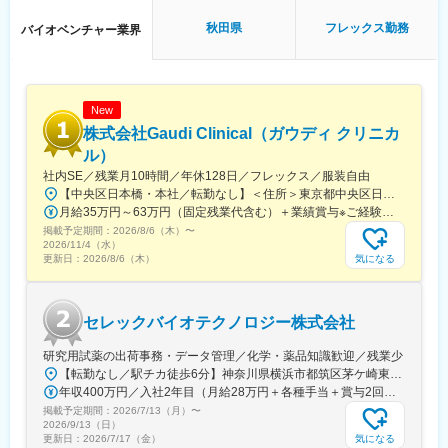
【当ポジションの魅力】
生医療やドラッグデリバリー（DDS）にも応用可能なため、中長
裁量をもって事業成長フェーズを牽引ができる：
期での事業拡張余地が大きい企業です。
秋田県
フレックス勤務
バイオベンチャー業界
2021年に日本でピュアスタットを上市し営業・販売を開始し、現
在は開拓した市場をスケールするフェーズです。今後製品のパイ
変更の範囲：会社の定める業務
プラインの増加も予定されており、市場を大きく拡大していく動
きが期待できます。
New
【当社について】
株式会社Gaudi Clinical（ガウディ クリニカ
自己組織化ペプチド技術に関する様々な権利をもとに、医療機器
ル）
事業、研究試薬事業、ライセンス事業を柱としてグローバルな事
社内SE／残業月10時間／年休128日／フレックス／服装自由
業を展開しています。
【中央区日本橋・本社／転勤なし】＜住所＞東京都中央区日本橋本町4-8-15 ネオカワイビル10F＜アクセス＞・JR「新日本橋駅」から徒歩1分、「神田駅」から徒歩8分・東京メトロ「三越前駅」から徒歩5分、「小伝馬町駅」から徒歩5分※受動喫煙対策あり（屋内全面禁煙）
マサチューセッツ工科大（MIT）からライセンスを受けているペプ
月給35万円～63万円（固定残業代含む）＋業績賞与※ご経験・スキルを考慮の上決定いたします※固定残業代は、時間外労働の有無にかかわらず月35時間分を、月8万3400円～15万円支給。（35時間を超える時間外労働分は追加で支給）
チド技術をコアとし、再生医療や外科医療、細胞医療、創薬技術
掲載予定期間：
2026/8/6（木）
〜
の分野で実用化を目指す技術の開発及び自社製品開発に取り組ん
2026/11/4（水）
でいます。
気になる
更新日：
2026/8/6（木）
【当社の魅力】
■MIT発の独自技術を核にした高い技術力：
セレックバイオテクノロジー株式会社
MITで生まれた「自己組織化ペプチド技術」を基盤とし、他社が簡
単に真似できない医療用バイオマテリアルを保有・独占的に活用
研究用試薬の出荷事務・データ管理／化学・薬品知識歓迎／残業少
しています。高い生体適合性と安全性が評価されています。
【転勤なし／駅チカ徒歩6分】神奈川県横浜市都筑区茅ケ崎東4-5-34 長沢ビル＊U.Iターン歓迎
■すでに実用化されているグローバル医療ビジネス：
年収400万円／入社2年目（月給28万円＋各種手当＋賞与2回） 年収500万円／入社5年目（月給30万円＋各種手当＋賞与2回）
止血材「ピュアスタット」などは、日本・欧州・米国で承認・販
掲載予定期間：
2026/7/13（月）
〜
売実績があり、研究段階に留まらず、世界の医療現場で使われて
2026/9/13（日）
いる製品を持つ点が大きな強みです。
気になる
更新日：
2026/7/17（金）