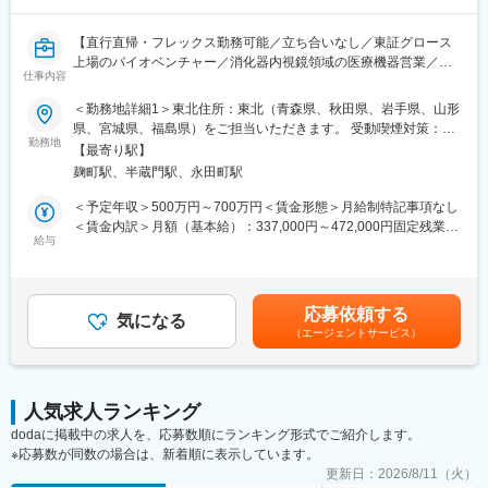
2021年に日本でピュアスタットを上市し営業・販売を開始し、現
在は開拓した市場をスケールするフェーズです。今後製品のパイ
【直行直帰・フレックス勤務可能／立ち合いなし／東証グロース
プラインの増加も予定されており、市場を大きく拡大していく動
上場のバイオベンチャー／消化器内視鏡領域の医療機器営業／新
きが期待できます。
仕事内容
たな市場開拓に寄与】
【当社について】
＜勤務地詳細1＞東北住所：東北（青森県、秋田県、岩手県、山形
【業務概要】
自己組織化ペプチド技術に関する様々な権利をもとに、医療機器
県、宮城県、福島県）をご担当いただきます。 受動喫煙対策：屋
医療機器や医療材料の研究開発・製造・販売を行うバイオベンチ
勤務地
事業、研究試薬事業、ライセンス事業を柱としてグローバルな事
内全面禁煙＜勤務地詳細2＞本社住所：東京都千代田区麹町3-2-4
【最寄り駅】
ャーの当社にて、消化器内視鏡領域の医療機器営業を募集しま
業を展開しています。
麹町HFビル7F受動喫煙対策：屋内全面禁煙変更の範囲：会社の定
麹町駅、半蔵門駅、永田町駅
す。
マサチューセッツ工科大（MIT）からライセンスを受けているペプ
める事業所（リモートワーク含む）
チド技術をコアとし、再生医療や外科医療、細胞医療、創薬技術
＜予定年収＞500万円～700万円＜賃金形態＞月給制特記事項なし
【業務詳細】
の分野で実用化を目指す技術の開発及び自社製品開発に取り組ん
＜賃金内訳＞月額（基本給）：337,000円～472,000円固定残業手
■担当エリアの医療機関のドクターや代理店との関係構築
給与
でいます。
当/月：79,000円～111,000円（固定残業時間30時間0分/月）超過
■ピュアスタット（消化器内視鏡の止血材）の提案・販売・製品説
した時間外労働の残業手当は追加支給＜月給＞416,000円～
明
【当社の魅力】
583,000円（一律手当を含む）＜昇給有無＞有＜残業手当＞有＜
※1日の訪問件数は3～4件程度です。
■MIT発の独自技術を核にした高い技術力：
給与補足＞※スキルやご経験を考慮し決定します。■昇給：有賃金
応募依頼する
気になる
MITで生まれた「自己組織化ペプチド技術」を基盤とし、他社が簡
はあくまでも目安の金額であり、選考を通じて上下する可能性が
（エージェントサービス）
【働き方】
単に真似できない医療用バイオマテリアルを保有・独占的に活用
あります。月給(月額)は固定手当を含めた表記です。
■直行直帰スタイルを採用しており、ご自身の裁量で営業活動がで
しています。高い生体適合性と安全性が評価されています。
きます。
■すでに実用化されているグローバル医療ビジネス：
■代理店営業がメインであり、緊急対応や夜間対応などはほとんど
止血材「ピュアスタット」などは、日本・欧州・米国で承認・販
人気求人ランキング
発生しません。
売実績があり、研究段階に留まらず、世界の医療現場で使われて
dodaに掲載中の求人を、応募数順にランキング形式でご紹介します。
■手術の立ち会いもなく、ワークライフバランスが整えやすい環境
いる製品を持つ点が大きな強みです。
※応募数が同数の場合は、新着順に表示しています。
です。
■外科 × 再生医療 × DDSに展開できる成長性：
更新日：
2026/8/11（火）
現在の主力は外科・内視鏡領域ですが、同じ技術を使って組織再