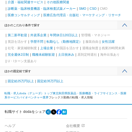
介護・福祉関連サービス
その他医療関連
診断薬・臨床検査機器・臨床検査試薬メーカー
SMO
CSO
CMO
医療コンサルティング
医療広告代理店・出版社・マーケティング・リサーチ
ほかのこだわり条件で探す
第二新卒歓迎
外資系企業
年間休日120日以上
管理職・マネジャー
英語を活かす
学歴不問
転勤なし（勤務地限定）
服装自由
女性活躍
社宅・家賃補助制度
上場企業
中国語を活かす
退職金制度
残業20時間未満
完全週休2日制
職種未経験歓迎
土日祝休み
原則定時退社
海外出張あり
U・Iターン支援あり
ほかの固定給で探す
固定給25万円以上
固定給35万円以上
転職・求人doda（デューダ）トップ
東北
秋田県
医薬品・医療機器・ライフサイエンス・医療
系サービス
バイオベンチャー業界
フレックス勤務の転職・求人情報
転職サイト dodaをシェア
ヘルプ
会社概要