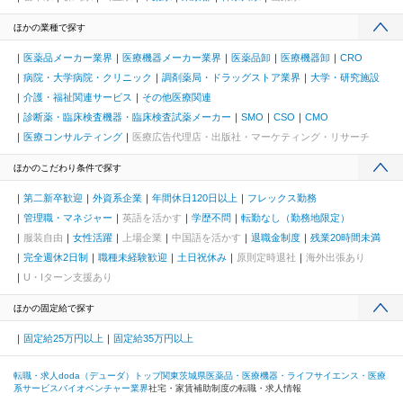
ほかの業種で探す
医薬品メーカー業界
医療機器メーカー業界
医薬品卸
医療機器卸
CRO
病院・大学病院・クリニック
調剤薬局・ドラッグストア業界
大学・研究施設
介護・福祉関連サービス
その他医療関連
診断薬・臨床検査機器・臨床検査試薬メーカー
SMO
CSO
CMO
医療コンサルティング
医療広告代理店・出版社・マーケティング・リサーチ
ほかのこだわり条件で探す
第二新卒歓迎
外資系企業
年間休日120日以上
フレックス勤務
管理職・マネジャー
英語を活かす
学歴不問
転勤なし（勤務地限定）
服装自由
女性活躍
上場企業
中国語を活かす
退職金制度
残業20時間未満
完全週休2日制
職種未経験歓迎
土日祝休み
原則定時退社
海外出張あり
U・Iターン支援あり
ほかの固定給で探す
固定給25万円以上
固定給35万円以上
転職・求人doda（デューダ）トップ
関東
茨城県
医薬品・医療機器・ライフサイエンス・医療
系サービス
バイオベンチャー業界
社宅・家賃補助制度の転職・求人情報