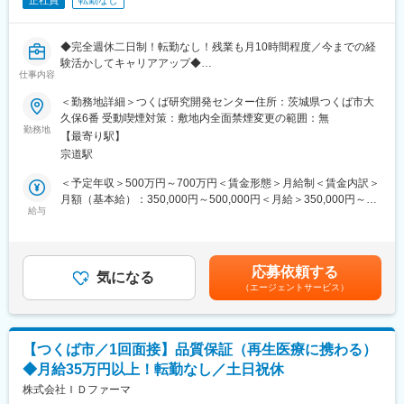
正社員
転勤なし
◆完全週休二日制！転勤なし！残業も月10時間程度／今までの経
験活かしてキャリアアップ◆
仕事内容
■業務概要：
＜勤務地詳細＞つくば研究開発センター住所：茨城県つくば市大
医薬品および再生医療等製品の品質試験関連のラボの運営管理業
久保6番 受動喫煙対策：敷地内全面禁煙変更の範囲：無
務、新規測定法の立ち上げ業務をご担当いただきます。
勤務地
【最寄り駅】
宗道駅
＜具体的には＞
・試験の進捗管理、物品購入、トラブル対応、試験機器の立ち上
＜予定年収＞500万円～700万円＜賃金形態＞月給制＜賃金内訳＞
げなど、試験実施を管理
月額（基本給）：350,000円～500,000円＜月給＞350,000円～
・新しい試験方法の設定や新ライン立ち上げ時の設定業務など、
給与
500,000円＜昇給有無＞有＜残業手当＞有＜給与補足＞※前職とお
技術的な側面や新規プロジェクトに関わる業務
持ちのスキルを考慮し、給与を決定いたします・昇給/年1回・賞
・外部測定機関の外注管理（技術移転、監査など）
与/年2回賃金はあくまでも目安の金額であり、選考を通じて上下
する可能性があります。月給(月額)は固定手当を含めた表記です。
応募依頼する
■組織構成：
気になる
（エージェントサービス）
他のメンバーもおりますので、入社後は先輩社員と一緒に業務に
慣れていただきます。
距離感も近いので気軽に相談もしやすい雰囲気です。
【つくば市／1回面接】品質保証（再生医療に携わる）
■当社の魅力：
◆月給35万円以上！転勤なし／土日祝休
株式会社IDファーマは、アイロムグループの先端医療事業を担う
企業です。難病の克服のために、次世代の医療技術や医薬品とし
株式会社ＩＤファーマ