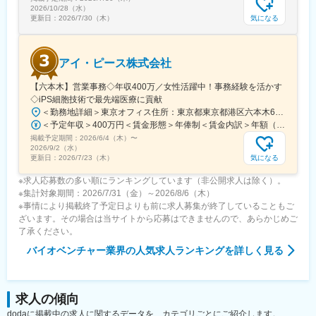
2026/10/28（水）
気になる
更新日：
2026/7/30（木）
アイ・ピース株式会社
【六本木】営業事務◇年収400万／女性活躍中！事務経験を活かす
◇iPS細胞技術で最先端医療に貢献
＜勤務地詳細＞東京オフィス住所：東京都東京都港区六本木6-15-1 勤務地最寄駅：東京メトロ 日比谷線／六本木駅受動喫煙対策：屋内全面禁煙変更の範囲：会社の定める事業所
＜予定年収＞400万円＜賃金形態＞年俸制＜賃金内訳＞年額（基本給）：3,108,920円固定残業手当/月：74,490円（固定残業時間40時間0分/月）超過した時間外労働の残業手当は追加支給＜月額＞333,566円（12分割）（一律手当を含む）＜昇給有無＞有＜残業手当＞有＜給与補足＞※固定残業代制、超過分別途支給賃金はあくまでも目安の金額であり、選考を通じて上下する可能性があります。月給(月額)は固定手当を含めた表記です。
掲載予定期間：
2026/6/4（木）
〜
2026/9/2（水）
気になる
更新日：
2026/7/23（木）
※求人応募数の多い順にランキングしています（非公開求人は除く）。
※集計対象期間：2026/7/31（金）～2026/8/6（木）
※事情により掲載終了予定日よりも前に求人募集が終了していることもご
ざいます。その場合は当サイトから応募はできませんので、あらかじめご
了承ください。
バイオベンチャー業界
の人気求人ランキングを詳しく見る
求人の傾向
dodaに掲載中の求人に関するデータを、カテゴリごとにご紹介します。