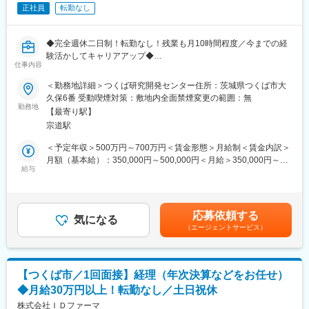
て、創出と実用化を待望されているもののひとつが、再生医療や
正社員
転勤なし
遺伝子創薬といった先端医療テクノロジーです。
アイロムグループにおいて先端医療事業を推進する株式会社IDフ
ァーマでは、自社ベクター技術を活用し、再生医療・遺伝子創薬
◆完全週休二日制！転勤なし！残業も月10時間程度／今までの経
等における様々な事業を推進しています。
験活かしてキャリアアップ◆
IDファーマは、センダイウイルスベクターをはじめとしたベクタ
仕事内容
ー開発・製造において世界トップクラスの技術を保有し、バイオ
■業務概要：
＜勤務地詳細＞つくば研究開発センター住所：茨城県つくば市大
業界で高い評価を得ています。
医薬品および再生医療等製品の品質保証業務をご担当いただきま
久保6番 受動喫煙対策：敷地内全面禁煙変更の範囲：無
このベクター技術を活用して、iPS 細胞作製をはじめとした再生
す。
勤務地
医療や遺伝子治療薬・ワクチンなどの遺伝子創薬に取り組んでい
【最寄り駅】
ます。
宗道駅
＜具体的には＞
・品質保証体制（QMS）の構築および運用責任
＜予定年収＞500万円～700万円＜賃金形態＞月給制＜賃金内訳＞
変更の範囲：会社の定める業務
・製造・品質管理部門に対する独立した品質判断
月額（基本給）：350,000円～500,000円＜月給＞350,000円～
・PMDA当局査察対応および申請関連資料のレビュー
給与
500,000円＜昇給有無＞有＜残業手当＞有＜給与補足＞※前職とお
・将来的な出荷判定責任者としての機能
持ちのスキルを考慮し、給与を決定いたします・昇給/年1回・賞
・製造所立ち上げ、GMP・GCTP適合制取得
与/年2回賃金はあくまでも目安の金額であり、選考を通じて上下
する可能性があります。月給(月額)は固定手当を含めた表記です。
応募依頼する
■組織構成：
気になる
（エージェントサービス）
他のメンバーもおりますので、入社後は先輩社員と一緒に業務に
慣れていただきます。
距離感も近いので気軽に相談もしやすい雰囲気です。
【つくば市／1回面接】経理（年次決算などをお任せ）
■当社の魅力：
◆月給30万円以上！転勤なし／土日祝休
株式会社IDファーマは、アイロムグループの先端医療事業を担う
企業です。難病の克服のために、次世代の医療技術や医薬品とし
株式会社ＩＤファーマ