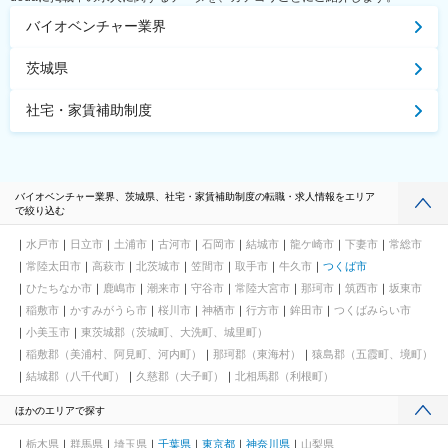
バイオベンチャー業界
茨城県
社宅・家賃補助制度
バイオベンチャー業界、茨城県、社宅・家賃補助制度の転職・求人情報をエリア
で絞り込む
水戸市
日立市
土浦市
古河市
石岡市
結城市
龍ケ崎市
下妻市
常総市
常陸太田市
高萩市
北茨城市
笠間市
取手市
牛久市
つくば市
ひたちなか市
鹿嶋市
潮来市
守谷市
常陸大宮市
那珂市
筑西市
坂東市
稲敷市
かすみがうら市
桜川市
神栖市
行方市
鉾田市
つくばみらい市
小美玉市
東茨城郡（茨城町、大洗町、城里町）
稲敷郡（美浦村、阿見町、河内町）
那珂郡（東海村）
猿島郡（五霞町、境町）
結城郡（八千代町）
久慈郡（大子町）
北相馬郡（利根町）
ほかのエリアで探す
栃木県
群馬県
埼玉県
千葉県
東京都
神奈川県
山梨県