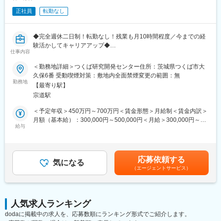
て、創出と実用化を待望されているもののひとつが、再生医療や
正社員
転勤なし
遺伝子創薬といった先端医療テクノロジーです。
アイロムグループにおいて先端医療事業を推進する株式会社IDフ
ァーマでは、自社ベクター技術を活用し、再生医療・遺伝子創薬
◆完全週休二日制！転勤なし！残業も月10時間程度／今までの経
等における様々な事業を推進しています。
験活かしてキャリアアップ◆
IDファーマは、センダイウイルスベクターをはじめとしたベクタ
仕事内容
ー開発・製造において世界トップクラスの技術を保有し、バイオ
■業務概要：
＜勤務地詳細＞つくば研究開発センター住所：茨城県つくば市大
業界で高い評価を得ています。
当社の経理担当として年次決算までの一連の経理業務を主業務と
久保6番 受動喫煙対策：敷地内全面禁煙変更の範囲：無
このベクター技術を活用して、iPS 細胞作製をはじめとした再生
して、
勤務地
医療や遺伝子治療薬・ワクチンなどの遺伝子創薬に取り組んでい
【最寄り駅】
施設管理や総務などのバックオフィス業務を行う同部署のメンバ
ます。
宗道駅
ーをフォロー頂きます。
＜予定年収＞450万円～700万円＜賃金形態＞月給制＜賃金内訳＞
変更の範囲：会社の定める業務
＜具体的に＞
月額（基本給）：300,000円～500,000円＜月給＞300,000円～
・売掛・買掛業務
給与
500,000円＜昇給有無＞有＜残業手当＞有＜給与補足＞・昇給/年1
・仕訳、月次決算等の経理業務全般
回・賞与/年2回賃金はあくまでも目安の金額であり、選考を通じ
・施設管理や総務などのバックオフィス業務を行う同部署のメン
て上下する可能性があります。月給(月額)は固定手当を含めた表記
バーのフォロー
です。
応募依頼する
気になる
（エージェントサービス）
■組織構成：
他のメンバーもおりますので、入社後は先輩社員と一緒に業務に
慣れていただきます。
距離感も近いので気軽に相談もしやすい雰囲気です。
人気求人ランキング
dodaに掲載中の求人を、応募数順にランキング形式でご紹介します。
■当社の魅力：