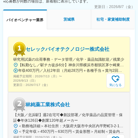
※応募数が同数の場合は、新着順に表示しています。
株式会社IDファーマは、アイロムグループの先端医療事業を担う
企業です。難病の克服のために、次世代の医療技術や医薬品とし
更新日：
2026/8/7（金）
て、創出と実用化を待望されているもののひとつが、再生医療や
遺伝子創薬といった先端医療テクノロジーです。
茨城県
社宅・家賃補助制度
バイオベンチャー業界
アイロムグループにおいて先端医療事業を推進する株式会社IDフ
ァーマでは、自社ベクター技術を活用し、再生医療・遺伝子創薬
等における様々な事業を推進しています。
IDファーマは、センダイウイルスベクターをはじめとしたベクタ
ー開発・製造において世界トップクラスの技術を保有し、バイオ
セレックバイオテクノロジー株式会社
業界で高い評価を得ています。
このベクター技術を活用して、iPS 細胞作製をはじめとした再生
研究用試薬の出荷事務・データ管理／化学・薬品知識歓迎／残業少
医療や遺伝子治療薬・ワクチンなどの遺伝子創薬に取り組んでい
【転勤なし／駅チカ徒歩6分】神奈川県横浜市都筑区茅ケ崎東4-5-34 長沢ビル＊U.Iターン歓迎
ます。
年収400万円／入社2年目（月給28万円＋各種手当＋賞与2回） 年収500万円／入社5年目（月給30万円＋各種手当＋賞与2回）
掲載予定期間：
2026/7/13（月）
〜
変更の範囲：会社の定める業務
2026/9/13（日）
気になる
更新日：
2026/7/17（金）
林純薬工業株式会社
【大阪／北浜駅】週2在宅可◆新設部署／化学薬品の品質管理・保
証◆年休126日◆創業120年超メーカー
＜勤務地詳細＞本社住所：大阪府大阪市中央区内平野町3-2-12 HPCビル勤務地最寄駅：Osaka Metro堺筋線／北浜駅受動喫煙対策：屋内全面禁煙変更の範囲：会社の定める事業所
＜予定年収＞450万円～630万円＜賃金形態＞月給制＜賃金内訳＞月額（基本給）：263,000円～371,000円＜月給＞263,000円～371,000円＜昇給有無＞有＜残業手当＞有＜給与補足＞■年収補足：・賞与実績／年2回、昨年度実績5ヵ月分・最終面接にて等級を決定。管理監督者の場合は残業手当なし。賃金はあくまでも目安の金額であり、選考を通じて上下する可能性があります。月給(月額)は固定手当を含めた表記です。
掲載予定期間：
2026/7/30（木）
〜