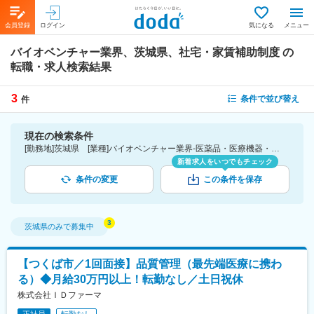
会員登録
ログイン
気になる
メニュー
バイオベンチャー業界、茨城県、社宅・家賃補助制度
の
転職・求人検索結果
3
条件で並び替え
件
現在の検索条件
[勤務地]茨城県 [業種]バイオベンチャー業界-医薬品・医療機器・ライフサイエンス・医療系サービス [詳細条件](待遇・福利厚生)社宅・家賃補助制度
新着求人をいつでもチェック
条件の変更
この条件を保存
茨城県
のみで募集中
【つくば市／1回面接】品質管理（最先端医療に携わ
る）◆月給30万円以上！転勤なし／土日祝休
株式会社ＩＤファーマ