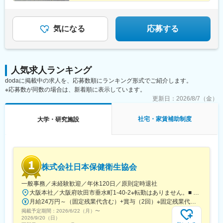
広島、岡山、山口、徳島九州エリア…福岡、佐賀、長崎、熊本、
鹿児島中央駅前駅、東京駅、札幌駅、あおば通駅、上熊谷駅、千
大分、宮崎、鹿児島、山口※複数エリアの選択可能※転居を伴う場
葉駅、東大前駅、立川駅、京急川崎駅、日吉町駅、新浜松駅、新
合、家賃補助が支給されます
豊田駅、近鉄名古屋駅、電気ビル前駅、足羽山公園口駅、近鉄四
気になる
応募する
日市駅、四条駅(京都市営)、千里中央駅(北大阪急行)、西梅田駅、
旧居留地・大丸前駅、山陽明石駅、田町駅(岡山県)、胡町駅、眉山
ロープウェイ山麓駅、平和通駅、西鉄福岡駅、花畑町駅、高見橋
駅、二重橋前駅、大通駅、仙台駅、千葉中央駅、立川南駅、桜木
人気求人ランキング
町駅、新静岡駅、浜松駅、名鉄名古屋駅、電鉄富山駅・エスタ前
駅、仁愛女子高校駅、四日市駅、京都河原町駅、大阪梅田駅(阪神
dodaに掲載中の求人を、応募数順にランキング形式でご紹介します。
線)、貿易センター駅、西新町駅、新西大寺町筋駅、立町駅、天神
※応募数が同数の場合は、新着順に表示しています。
南駅、通町筋駅、鹿児島中央駅
更新日：
2026/8/7（金）
社宅・家賃補助制度
大学・研究施設
株式会社日本保健衛生協会
一般事務／未経験歓迎／年休120日／原則定時退社
大阪本社／大阪府吹田市垂水町1-40-2※転勤はありません。■ アクセス阪急電鉄千里線「豊津駅」より徒歩9分大阪メトロ御堂筋線「江坂駅」より徒歩12分※受動喫煙対策実施
月給24万円～（固定残業代含む）+賞与（2回）※固定残業代は、時間外労働の有無に関わらず25時間・月3万8600円～支給上記を超える時間外労働分は追加で支給※年齢・経験・保有資格を考慮のうえ決定します
掲載予定期間：
2026/6/22（月）
〜
2026/9/20（日）