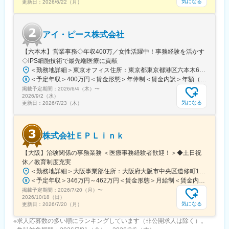
気になる
更新日：
2026/6/22（月）
アイ・ピース株式会社
【六本木】営業事務◇年収400万／女性活躍中！事務経験を活かす
◇iPS細胞技術で最先端医療に貢献
＜勤務地詳細＞東京オフィス住所：東京都東京都港区六本木6-15-1 勤務地最寄駅：東京メトロ 日比谷線／六本木駅受動喫煙対策：屋内全面禁煙変更の範囲：会社の定める事業所
＜予定年収＞400万円＜賃金形態＞年俸制＜賃金内訳＞年額（基本給）：3,108,920円固定残業手当/月：74,490円（固定残業時間40時間0分/月）超過した時間外労働の残業手当は追加支給＜月額＞333,566円（12分割）（一律手当を含む）＜昇給有無＞有＜残業手当＞有＜給与補足＞※固定残業代制、超過分別途支給賃金はあくまでも目安の金額であり、選考を通じて上下する可能性があります。月給(月額)は固定手当を含めた表記です。
掲載予定期間：
2026/6/4（木）
〜
2026/9/2（水）
気になる
更新日：
2026/7/23（木）
株式会社ＥＰＬｉｎｋ
【大阪】治験関係の事務業務 ＜医療事務経験者歓迎！＞◆土日祝
休／教育制度充実
＜勤務地詳細＞大阪事業部住所：大阪府大阪市中央区道修町1-5-18 朝日生命道修町ビル3階勤務地最寄駅：大阪市営堺筋線／北浜駅受動喫煙対策：敷地内全面禁煙変更の範囲：会社の定める事業所
＜予定年収＞346万円～462万円＜賃金形態＞月給制＜賃金内訳＞月額（基本給）：210,500円～277,900円その他固定手当/月：8,000円～15,000円＜月給＞218,500円～292,900円＜昇給有無＞有＜残業手当＞有＜給与補足＞前職・経験を考慮の上、決定致します。■年収内訳＝基本給×12ヶ月＋賞与（基本給×4ヶ月)■賞与：年2回（6月、12月）／昇給：年1回（10月）※業績に応じ、決算賞与（秋季賞与）支給の場合あり（10月）■時間外・休日出勤手当等の割増賃金は別途支給賃金はあくまでも目安の金額であり、選考を通じて上下する可能性があります。月給(月額)は固定手当を含めた表記です。
掲載予定期間：
2026/7/20（月）
〜
2026/10/18（日）
気になる
更新日：
2026/7/20（月）
※求人応募数の多い順にランキングしています（非公開求人は除く）。