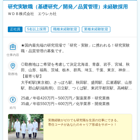
駅、二重橋前駅、大通駅、仙台駅、千葉中央駅、立川南駅、桜木
研究実験職（基礎研究／開発／品質管理）未経験採用
町駅、新静岡駅、浜松駅、名鉄名古屋駅、電鉄富山駅・エスタ前
駅、仁愛女子高校駅、四日市駅、京都河原町駅、大阪梅田駅(阪神
ＷＤＢ株式会社 エウレカ社
線)、貿易センター駅、西新町駅、新西大寺町筋駅、立町駅、天神
南駅、通町筋駅、鹿児島中央駅
正社員
5名以上採用
職種未経験歓迎
業種未経験歓迎
★国内最先端の研究現場で「研究・実験」に携われる！研究実験
職・品質管理の募集です。
仕事内容
◎勤務地はご希望を考慮して決定北海道、青森、岩手、宮城、秋
田、山形、福島、茨城、栃木、群馬、埼玉、千葉、東京、神奈
勤務地
川、新潟、長野、富山、石川、福井、山梨、岐阜、静岡、愛知、
【最寄り駅】
三重、滋賀、京都、大阪、兵庫、奈良、和歌山、岡山、広島、山
大手町駅(東京都)、さっぽろ駅、秋田駅、盛岡駅、広瀬通駅、山形
口、徳島、香川、愛媛、高知、福岡、佐賀、長崎、熊本、大分、
駅、郡山駅(福島県)、日立駅、つくば駅、東武宇都宮駅、高崎駅、
宮崎、鹿児島◎勤務地は以下3種類からお選びください・地域限
館林駅、大宮駅(埼玉県)、熊谷駅、川越駅、柏駅、京成千葉駅、五
定：ご自宅から90分以内の就業先・エリア限定：下記エリア内の
25歳／年収420万円～500万円／製薬業界・研究業務
井駅、勝どき駅、根津駅、立川北駅、町田駅、川崎駅、みなとみ
就業先。エリア内での転居を伴う場合あり・全国：全国の中でス
35歳／年収550万円～600万円／化学業界・開発業務
らい駅、平塚駅、新潟駅、春日山駅、甲府駅、沼津駅、静岡駅、
給与
キルや希望業界を考慮した就業先※全国手当2万円/月★エリア限定
第一通り駅、豊田市駅、名古屋駅、地鉄ビル前駅、福井城址大名
の区分★東北エリア…青森、岩手、宮城、秋田、山形、福島北関
町駅、あすなろう四日市駅、彦根駅、草津駅(滋賀県)、烏丸駅、茨
東エリア…茨木、栃木、群馬、埼玉、東京南関東エリア…東京、
実務経験がゼロでも研究職を生涯の仕事にできる。
木駅、千里中央駅(大阪モノレール)、大阪駅、三田駅(兵庫県)、三
専任コーチがあなたのキャリア形成をサポート！
神奈川、千葉甲信越エリア…山梨、長野、新潟、東京東海エリ
宮・花時計前駅、西神中央駅、明石駅、加古川駅、岡山駅前駅、
ア…静岡、愛知、岐阜、三重北陸エリア…富山、石川、福井関西
倉敷駅、福山駅、八丁堀駅(広島県)、徳山駅、徳島駅、新居浜駅、
エリア…滋賀、京都、大阪、兵庫、奈良、和歌山中四国エリア…
小倉駅(福岡県)、天神駅、大分駅、熊本城・市役所前駅、宮崎駅、