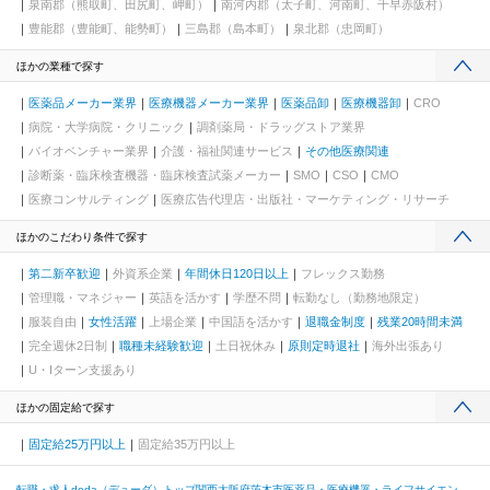
泉南郡（熊取町、田尻町、岬町）
南河内郡（太子町、河南町、千早赤阪村）
豊能郡（豊能町、能勢町）
三島郡（島本町）
泉北郡（忠岡町）
ほかの業種で探す
医薬品メーカー業界
医療機器メーカー業界
医薬品卸
医療機器卸
CRO
病院・大学病院・クリニック
調剤薬局・ドラッグストア業界
バイオベンチャー業界
介護・福祉関連サービス
その他医療関連
診断薬・臨床検査機器・臨床検査試薬メーカー
SMO
CSO
CMO
医療コンサルティング
医療広告代理店・出版社・マーケティング・リサーチ
ほかのこだわり条件で探す
第二新卒歓迎
外資系企業
年間休日120日以上
フレックス勤務
管理職・マネジャー
英語を活かす
学歴不問
転勤なし（勤務地限定）
服装自由
女性活躍
上場企業
中国語を活かす
退職金制度
残業20時間未満
完全週休2日制
職種未経験歓迎
土日祝休み
原則定時退社
海外出張あり
U・Iターン支援あり
ほかの固定給で探す
固定給25万円以上
固定給35万円以上
転職・求人doda（デューダ）トップ
関西
大阪府
茨木市
医薬品・医療機器・ライフサイエン