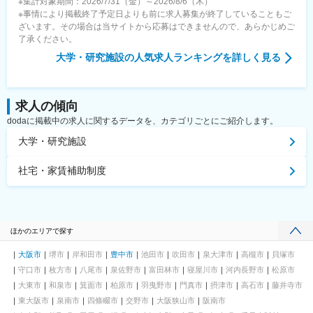
※集計対象期間：2026/7/31（金）～2026/8/6（木）
※事情により掲載終了予定日よりも前に求人募集が終了していることもご
ざいます。その場合は当サイトから応募はできませんので、あらかじめご
了承ください。
大学・研究施設
の人気求人ランキングを詳しく見る
求人の傾向
dodaに掲載中の求人に関するデータを、カテゴリごとにご紹介します。
大学・研究施設
社宅・家賃補助制度
ほかのエリアで探す
大阪市
堺市
岸和田市
豊中市
池田市
吹田市
泉大津市
高槻市
貝塚市
守口市
枚方市
八尾市
泉佐野市
富田林市
寝屋川市
河内長野市
松原市
大東市
和泉市
箕面市
柏原市
羽曳野市
門真市
摂津市
高石市
藤井寺市
東大阪市
泉南市
四條畷市
交野市
大阪狭山市
阪南市