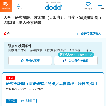
会員登録
ログイン
気になる
メニュー
大学・研究施設、茨木市（大阪府）、社宅・家賃補助制度
の転職・求人検索結果
2
条件で並び替え
件
現在の検索条件
[勤務地]茨木市 [業種]大学・研究施設-医薬品・医療機器・ライフサイエンス・医療系サービス [詳細条件](待遇・福利厚生)社宅・家賃補助制度
新着求人をいつでもチェック
条件の変更
この条件を保存
NEW
研究実験職（基礎研究／開発／品質管理）経験者採用
ＷＤＢ株式会社 エウレカ社
正社員
5名以上採用