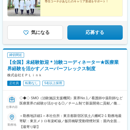
専任コーチがあなたのキャリア形成をサポート！
神奈川、千葉甲信越エリア…山梨、長野、新潟、東京東海エリ
宮・花時計前駅、西神中央駅、明石駅、加古川駅、岡山駅前駅、
ア…静岡、愛知、岐阜、三重北陸エリア…富山、石川、福井関西
倉敷駅、福山駅、八丁堀駅(広島県)、徳山駅、徳島駅、新居浜駅、
エリア…滋賀、京都、大阪、兵庫、奈良、和歌山中四国エリア…
小倉駅(福岡県)、天神駅、大分駅、熊本城・市役所前駅、宮崎駅、
広島、岡山、山口、徳島九州エリア…福岡、佐賀、長崎、熊本、
鹿児島中央駅前駅、東京駅、札幌駅、あおば通駅、上熊谷駅、千
大分、宮崎、鹿児島、山口※複数エリアの選択可能※転居を伴う場
葉駅、東大前駅、立川駅、京急川崎駅、日吉町駅、新浜松駅、新
合、家賃補助が支給されます
豊田駅、近鉄名古屋駅、電気ビル前駅、足羽山公園口駅、近鉄四
気になる
応募する
日市駅、四条駅(京都市営)、千里中央駅(北大阪急行)、西梅田駅、
旧居留地・大丸前駅、山陽明石駅、田町駅(岡山県)、胡町駅、眉山
ロープウェイ山麓駅、平和通駅、西鉄福岡駅、花畑町駅、高見橋
駅、二重橋前駅、大通駅、仙台駅、千葉中央駅、立川南駅、桜木
締切間近
町駅、新静岡駅、浜松駅、名鉄名古屋駅、電鉄富山駅・エスタ前
駅、仁愛女子高校駅、四日市駅、京都河原町駅、大阪梅田駅(阪神
【全国】未経験歓迎＊治験コーディネーター★医療業
線)、貿易センター駅、西新町駅、新西大寺町筋駅、立町駅、天神
界経験を活かす／スーパーフレックス制度
南駅、通町筋駅、鹿児島中央駅
株式会社ＥＰＬｉｎｋ
正社員
転勤なし
5名以上採用
◇◆◇ SMO（治験施設支援機関）業界No.1／看護師や薬剤師など
医療業界の経験が活かせる◎／チーム制で新薬開発に貢献／働き
仕事内容
方改革制度多数 ◇◆◇
＜勤務地詳細1＞本社住所：東京都新宿区筑土八幡町2-1 勤務地最
【CRC=治験コーディネーターとは？】
寄駅：東京メトロ有楽町線／飯田橋駅受動喫煙対策：屋内全面禁
病院・クリニックを訪問して、患者様や医師や院内スタッフ、さ
勤務地
煙＜勤務地詳細2＞全国いずれかの医療施設住所：全国いずれかの
【最寄り駅】
らに製薬企業との連絡・調整役を担います。また、治験を受けて