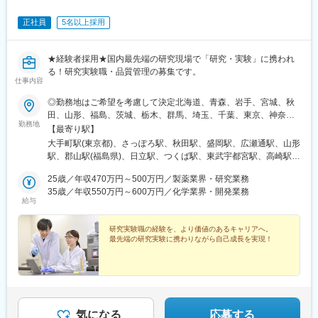
や時間単位の有給取得、スーパーフレックスタイム制度を導入し
変更の範囲：会社の定める業務
ております。（原則OJT終了後に適用）
正社員
5名以上採用
【未経験安心の研修制度】
■導入研修(入社後2週間の座学研修)ビジネスマナー、PC操作、薬
★経験者採用★国内最先端の研究現場で「研究・実験」に携われ
機法やGCPなどの関連法、CRC業務に必要な知識やスキルなどを
る！研究実験職・品質管理の募集です。
仕事内容
学びます。各単元毎に専属社員が講義をします。
■OJT研修(社後半年間）：導入研修で学んだことを現場で体験
◎勤務地はご希望を考慮して決定北海道、青森、岩手、宮城、秋
し、応用力を身につけます。
田、山形、福島、茨城、栃木、群馬、埼玉、千葉、東京、神奈
■継続研修：週に1回、最新の治験情報や振り返りを行い、スキル
勤務地
川、新潟、長野、富山、石川、福井、山梨、岐阜、静岡、愛知、
【最寄り駅】
アップを図っていきます。
三重、滋賀、京都、大阪、兵庫、奈良、和歌山、岡山、広島、山
大手町駅(東京都)、さっぽろ駅、秋田駅、盛岡駅、広瀬通駅、山形
口、徳島、香川、愛媛、高知、福岡、佐賀、長崎、熊本、大分、
駅、郡山駅(福島県)、日立駅、つくば駅、東武宇都宮駅、高崎駅、
【お客様先（医療機関）】
宮崎、鹿児島◎勤務地は以下3種類からお選びください・地域限
館林駅、大宮駅(埼玉県)、熊谷駅、川越駅、柏駅、京成千葉駅、五
■医療機関は、全国約30の大学病院、がんセンターなどの大規模
定：ご自宅から90分以内の就業先・エリア限定：下記エリア内の
25歳／年収470万円～500万円／製薬業界・研究業務
井駅、勝どき駅、根津駅、立川北駅、町田駅、川崎駅、みなとみ
病院のみ。■対象疾患はオンコロジー領域（化学療法、免疫療法、
就業先。エリア内での転居を伴う場合あり・全国：全国の中でス
35歳／年収550万円～600万円／化学業界・開発業務
らい駅、平塚駅、新潟駅、春日山駅、甲府駅、沼津駅、静岡駅、
遺伝子治療など）が最も多く、再生医療や医療機器、バイオ医薬
給与
キルや希望業界を考慮した就業先※全国手当2万円/月★エリア限定
第一通り駅、豊田市駅、名古屋駅、地鉄ビル前駅、福井城址大名
品など大規模病院ならではのプロジェクトを深く経験できます。
の区分★東北エリア…青森、岩手、宮城、秋田、山形、福島北関
町駅、あすなろう四日市駅、彦根駅、草津駅(滋賀県)、烏丸駅、茨
東エリア…茨木、栃木、群馬、埼玉、東京南関東エリア…東京、
研究実験職の経験を、より価値のあるキャリアへ。
木駅、千里中央駅(大阪モノレール)、大阪駅、三田駅(兵庫県)、三
【キャリアパス】
最先端の研究実験に携わりながら自己成長を実現！
神奈川、千葉甲信越エリア…山梨、長野、新潟、東京東海エリ
宮・花時計前駅、西神中央駅、明石駅、加古川駅、岡山駅前駅、
■約4～5年後にチームをまとめるチーフやリーダーに任命される
ア…静岡、愛知、岐阜、三重北陸エリア…富山、石川、福井関西
倉敷駅、福山駅、八丁堀駅(広島県)、徳山駅、徳島駅、新居浜駅、
と、チームのプロジェクトの進進管理やメンバーのフォローをし
エリア…滋賀、京都、大阪、兵庫、奈良、和歌山中四国エリア…
小倉駅(福岡県)、天神駅、大分駅、熊本城・市役所前駅、宮崎駅、
ています。更に経験を積み管理職であるマネージャーに任命され
広島、岡山、山口、徳島九州エリア…福岡、佐賀、長崎、熊本、
鹿児島中央駅前駅、東京駅、札幌駅、あおば通駅、上熊谷駅、千
るとオフィス全体を管轄します。■社員のキャリアプランに応じ
大分、宮崎、鹿児島、山口※複数エリアの選択可能※転居を伴う場
葉駅、東大前駅、立川駅、京急川崎駅、日吉町駅、新浜松駅、新
て、マネジメント側ではなく、CRCスペシャリスト（役職無し）
合、家賃補助が支給されます
豊田駅、近鉄名古屋駅、電気ビル前駅、足羽山公園口駅、近鉄四
として働くことも可能です。
気になる
応募する