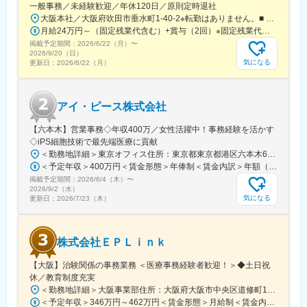
一般事務／未経験歓迎／年休120日／原則定時退社
入社いただけます。
大阪本社／大阪府吹田市垂水町1-40-2※転勤はありません。■ アクセス阪急電鉄千里線「豊津駅」より徒歩9分大阪メトロ御堂筋線「江坂駅」より徒歩12分※受動喫煙対策実施
■配属後も丁寧なフォロー：
月給24万円～（固定残業代含む）+賞与（2回）※固定残業代は、時間外労働の有無に関わらず25時間・月3万8600円～支給上記を超える時間外労働分は追加で支給※年齢・経験・保有資格を考慮のうえ決定します
現場配属後は、OJTで独り立ちまでサポートその後も定期的なフ
掲載予定期間：
2026/6/22（月）
〜
ォローアップ研修や、専門性を高める継続研修、階層別研修など
2026/9/20（日）
様々な研修をご用意しています。
気になる
更新日：
2026/6/22（月）
【働きやすい制度と環境】
・ご自宅から1時間程度で通える施設をお任せする予定です。
アイ・ピース株式会社
・スーパーフレックスタイム制を導入しており、社員自身が業務
のスケジュールに合わせて始業、就業時間を決めることができま
【六本木】営業事務◇年収400万／女性活躍中！事務経験を活かす
す。
◇iPS細胞技術で最先端医療に貢献
・5日間のリフレッシュ休暇制度や、時間単位で取得できる有給休
＜勤務地詳細＞東京オフィス住所：東京都東京都港区六本木6-15-1 勤務地最寄駅：東京メトロ 日比谷線／六本木駅受動喫煙対策：屋内全面禁煙変更の範囲：会社の定める事業所
暇。
＜予定年収＞400万円＜賃金形態＞年俸制＜賃金内訳＞年額（基本給）：3,108,920円固定残業手当/月：74,490円（固定残業時間40時間0分/月）超過した時間外労働の残業手当は追加支給＜月額＞333,566円（12分割）（一律手当を含む）＜昇給有無＞有＜残業手当＞有＜給与補足＞※固定残業代制、超過分別途支給賃金はあくまでも目安の金額であり、選考を通じて上下する可能性があります。月給(月額)は固定手当を含めた表記です。
・産前産後休暇（妊娠中時短勤務あり）、子供が3歳になるまで取
掲載予定期間：
2026/6/4（木）
〜
得できる育児休業、
2026/9/2（水）
復帰後は短時間勤務制度の利用も可能。
気になる
更新日：
2026/7/23（木）
※育児休業から復帰し3ヶ月後に、育児補助支援金を給付。
※育児休業、時短勤務制度は入社～1年経過後から取得可能。
株式会社ＥＰＬｉｎｋ
変更の範囲：会社の定める業務
【大阪】治験関係の事務業務 ＜医療事務経験者歓迎！＞◆土日祝
休／教育制度充実
＜勤務地詳細＞大阪事業部住所：大阪府大阪市中央区道修町1-5-18 朝日生命道修町ビル3階勤務地最寄駅：大阪市営堺筋線／北浜駅受動喫煙対策：敷地内全面禁煙変更の範囲：会社の定める事業所
＜予定年収＞346万円～462万円＜賃金形態＞月給制＜賃金内訳＞月額（基本給）：210,500円～277,900円その他固定手当/月：8,000円～15,000円＜月給＞218,500円～292,900円＜昇給有無＞有＜残業手当＞有＜給与補足＞前職・経験を考慮の上、決定致します。■年収内訳＝基本給×12ヶ月＋賞与（基本給×4ヶ月)■賞与：年2回（6月、12月）／昇給：年1回（10月）※業績に応じ、決算賞与（秋季賞与）支給の場合あり（10月）■時間外・休日出勤手当等の割増賃金は別途支給賃金はあくまでも目安の金額であり、選考を通じて上下する可能性があります。月給(月額)は固定手当を含めた表記です。