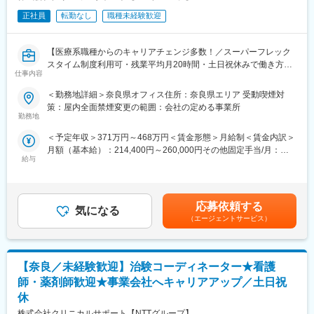
正社員
転勤なし
職種未経験歓迎
【医療系職種からのキャリアチェンジ多数！／スーパーフレック
スタイム制度利用可・残業平均月20時間・土日祝休みで働き方◎
仕事内容
／未経験安心の研修体制／ママさんも活躍中！】
＜勤務地詳細＞奈良県オフィス住所：奈良県エリア 受動喫煙対
【はじめに】
策：屋内全面禁煙変更の範囲：会社の定める事業所
大病院を中心とした医療機関内で、患者様や医師、各部門間のコ
勤務地
ーディネート（調整）業務を行い、製薬会社と医療機関の架け橋
＜予定年収＞371万円～468万円＜賃金形態＞月給制＜賃金内訳＞
となり、臨床試験（治験）のスムーズな進行支援をお任せしま
月額（基本給）：214,400円～260,000円その他固定手当/月：
す。
給与
25,000円固定残業手当/月：40,000円（固定残業時間15時間0分/
月）超過した時間外労働の残業手当は追加支給＜月給＞279,400
【CRC=治験コーディネーターとは？】
円～325,000円（一律手当を含む）＜昇給有無＞有＜残業手当＞
病院・クリニックを訪問して、患者様や医師や院内スタッフ、さ
有＜給与補足＞■月給制+賞与となります。賞与は年2回です。■優
らに製薬企業との連絡・調整役を担います。また、治験を受けて
応募依頼する
気になる
秀成績者は別途5万円、3万円、1万円/月の報奨金あり■入社5年目
いただく患者様の相談相手となり、じっくり向き合う仕事です。
（エージェントサービス）
チーフ、500万円（手当込・残業代別）■入社7年目リーダー、550
万円（手当込・残業代別）■2025年度賞与実績 基本給7.28ヶ月
【働き方◎の就業環境】
分賃金はあくまでも目安の金額であり、選考を通じて上下する可
■大規模病院では、複数のプロジェクトを受託する為、必ず複数名
能性があります。月給(月額)は固定手当を含めた表記です。
【奈良／未経験歓迎】治験コーディネーター★看護
のチームで業務を進めます。
■チームメンバー間でリアルタイムで最新情報を共有するため、急
師・薬剤師歓迎★事業会社へキャリアアップ／土日祝
な休暇や長期休暇にも対応可。
休
■ライフイベントと両立して長く就業出来るように、完全チーム制
株式会社クリニカルサポート【NTTグループ】