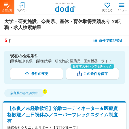
会員登録
ログイン
気になる
メニュー
大学・研究施設、奈良県、産休・育休取得実績あり
の転
職・求人検索結果
5
条件で並び替え
件
現在の検索条件
[勤務地]奈良県 [業種]大学・研究施設-医薬品・医療機器・ライフサイエンス・医療系サービス [詳細条件](休日・働き方)産休・育休取得実績あり
新着求人をいつでもチェック
条件の変更
この条件を保存
奈良県
のみで募集中
【奈良／未経験歓迎】治験コーディネーター★医療資
格歓迎／土日祝休み／スーパーフレックスタイム制度
有
株式会社クリニカルサポート【NTTグループ】