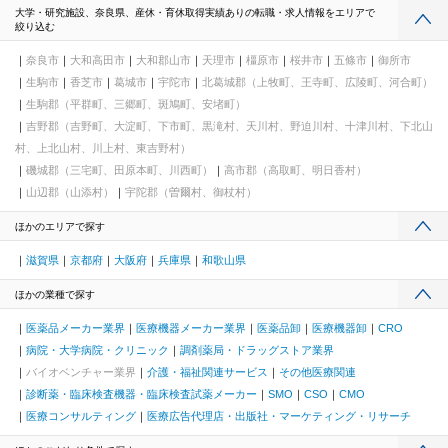
大学・研究施設、奈良県、産休・育休取得実績ありの転職・求人情報をエリアで
絞り込む
奈良市
大和高田市
大和郡山市
天理市
橿原市
桜井市
五條市
御所市
生駒市
香芝市
葛城市
宇陀市
北葛城郡（上牧町、王寺町、広陵町、河合町）
生駒郡（平群町、三郷町、斑鳩町、安堵町）
吉野郡（吉野町、大淀町、下市町、黒滝村、天川村、野迫川村、十津川村、下北山
村、上北山村、川上村、東吉野村）
磯城郡（三宅町、田原本町、川西町）
高市郡（高取町、明日香村）
山辺郡（山添村）
宇陀郡（曽爾村、御杖村）
ほかのエリアで探す
滋賀県
京都府
大阪府
兵庫県
和歌山県
ほかの業種で探す
医薬品メーカー業界
医療機器メーカー業界
医薬品卸
医療機器卸
CRO
病院・大学病院・クリニック
調剤薬局・ドラッグストア業界
バイオベンチャー業界
介護・福祉関連サービス
その他医療関連
診断薬・臨床検査機器・臨床検査試薬メーカー
SMO
CSO
CMO
医療コンサルティング
医療広告代理店・出版社・マーケティング・リサーチ