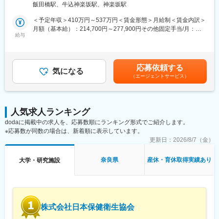
医療施設 受動喫煙対策：屋内全面禁煙変更の範囲：会社の定める
飯田橋駅、牛込神楽坂駅、神楽坂駅
いただく患者様の相談相手となり、じっくり向き合う仕事です。
事業所
＜予定年収＞410万円～537万円＜賃金形態＞月給制＜賃金内訳＞
【CRCのやりがい】
月額（基本給）：214,700円～277,900円その他固定手当/月：
CRCが集めている臨床データは、新薬の承認申請に欠かせない根
給与
58,000円～77,000円＜月給＞272,700円～354,900円＜昇給有無
拠データであり、CRCは新薬開発の一翼を担っております。
＞有＜残業手当＞有＜給与補足＞前職・経験を考慮の上、決定致
また、薬の効果を患者様の近くで見ることができ、喜びの声を直
します。■年収内訳＝(基本給＋手当)×12ヶ月＋賞与■各種手当：
接聞けることもあります。患者様や医療機関から「ありがとう」
CRC手当・休日連絡対応手当■賞与：年2回（6月、12月）／昇
応募依頼する
と感謝の言葉をいただけたときの喜びは、ひとしおです。
気になる
給：年1回（10月）※業績に応じ、決算賞与（秋季賞与）支給の場
（エージェントサービス）
合あり（10月）■時間外・休日出勤手当等の割増賃金は別途支給
【一日の流れ※一例】
賃金はあくまでも目安の金額であり、選考を通じて上下する可能
■朝：担当の医療機関に出勤
性があります。月給(月額)は固定手当を含めた表記です。
■午前：
人気求人ランキング
・治験の進捗状況の確認や患者様対応の予定などを、院内の治験
dodaに掲載中の求人を、応募数順にランキング形式でご紹介します。
事務局に共有
※応募数が同数の場合は、新着順に表示しています。
・来院された患者様の診察や検査に同席し、治験が手順通りに行
われているか、患者様の状態変化が無いかを確認します。
更新日：
2026/8/7（金）
■午後：
・患者様の報告書作成
奈良県
産休・育休取得実績あり
大学・研究施設
・治験の参加候補となる患者様をカルテから探す
・医師との打ち合わせ
【研修制度について】
■基礎研修が充実：
株式会社日本保健衛生協会
入社後1か月は研修期間となります。ビジネスマナーやPCスキル
研修が入社後研修としてあり、PC慣れしていない方も安心してご