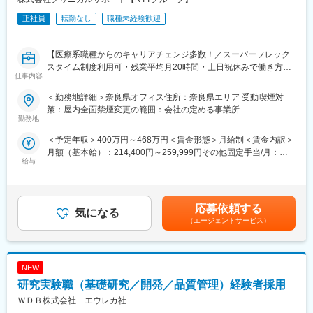
や時間単位の有給取得、スーパーフレックスタイム制度を導入し
ております。（原則OJT終了後に適用）
正社員
転勤なし
職種未経験歓迎
【未経験安心の研修制度】
■導入研修(入社後2週間の座学研修)ビジネスマナー、PC操作、薬
【医療系職種からのキャリアチェンジ多数！／スーパーフレック
機法やGCPなどの関連法、CRC業務に必要な知識やスキルなどを
スタイム制度利用可・残業平均月20時間・土日祝休みで働き方◎
仕事内容
学びます。各単元毎に専属社員が講義をします。
／未経験安心の研修体制／ママさんも活躍中！】
■OJT研修(社後半年間）：導入研修で学んだことを現場で体験
＜勤務地詳細＞奈良県オフィス住所：奈良県エリア 受動喫煙対
し、応用力を身につけます。
【はじめに】
策：屋内全面禁煙変更の範囲：会社の定める事業所
■継続研修：週に1回、最新の治験情報や振り返りを行い、スキル
大病院を中心とした医療機関内で、患者様や医師、各部門間のコ
勤務地
アップを図っていきます。
ーディネート（調整）業務を行い、製薬会社と医療機関の架け橋
＜予定年収＞400万円～468万円＜賃金形態＞月給制＜賃金内訳＞
となり、臨床試験（治験）のスムーズな進行支援をお任せしま
月額（基本給）：214,400円～259,999円その他固定手当/月：
【お客様先（医療機関）】
す。
給与
25,000円固定残業手当/月：40,000円（固定残業時間15時間0分/
■医療機関は、全国約30の大学病院、がんセンターなどの大規模
月）超過した時間外労働の残業手当は追加支給＜月給＞279,400
病院のみ。■対象疾患はオンコロジー領域（化学療法、免疫療法、
【CRC=治験コーディネーターとは？】
円～324,999円（一律手当を含む）＜昇給有無＞有＜残業手当＞
遺伝子治療など）が最も多く、再生医療や医療機器、バイオ医薬
病院・クリニックを訪問して、患者様や医師や院内スタッフ、さ
有＜給与補足＞■月給制+賞与となります。賞与は年2回です。■優
品など大規模病院ならではのプロジェクトを深く経験できます。
らに製薬企業との連絡・調整役を担います。また、治験を受けて
応募依頼する
気になる
秀成績者は別途5万円、3万円、1万円/月の報奨金あり■入社5年目
いただく患者様の相談相手となり、じっくり向き合う仕事です。
（エージェントサービス）
チーフ、500万円（手当込・残業代別）■入社7年目リーダー、550
【キャリアパス】
万円（手当込・残業代別）■2025年度賞与実績 基本給7.28ヶ月
■約4～5年後にチームをまとめるチーフやリーダーに任命される
【働き方◎の就業環境】
分賃金はあくまでも目安の金額であり、選考を通じて上下する可
と、チームのプロジェクトの進進管理やメンバーのフォローをし
■大規模病院では、複数のプロジェクトを受託する為、必ず複数名
能性があります。月給(月額)は固定手当を含めた表記です。
ています。更に経験を積み管理職であるマネージャーに任命され
NEW
のチームで業務を進めます。
るとオフィス全体を管轄します。■社員のキャリアプランに応じ
■チームメンバー間でリアルタイムで最新情報を共有するため、急
研究実験職（基礎研究／開発／品質管理）経験者採用
て、マネジメント側ではなく、CRCスペシャリスト（役職無し）
な休暇や長期休暇にも対応可。
ＷＤＢ株式会社 エウレカ社
として働くことも可能です。
■ライフイベントと両立して長く就業出来るように、完全チーム制