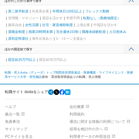
ほかのこだわり条件で探す
第二新卒歓迎
外資系企業
年間休日120日以上
フレックス勤務
管理職・マネジャー
英語を活かす
学歴不問
転勤なし（勤務地限定）
服装自由
女性活躍
社宅・家賃補助制度
上場企業
中国語を活かす
退職金制度
残業20時間未満
完全週休2日制
職種未経験歓迎
土日祝休み
原則定時退社
海外出張あり
U・Iターン支援あり
ほかの固定給で探す
固定給25万円以上
固定給35万円以上
転職・求人doda（デューダ）トップ
関西
奈良県
医薬品・医療機器・ライフサイエンス・医療
系サービス
大学・研究施設
産休・育休取得実績ありの転職・求人情報
転職サイト dodaをシェア
ヘルプ
会社概要
拠点一覧
利用規約
免責事項
通信に関する情報の利用について
サイトマップ
採用を検討中の方へ
PCサイトを見る
利用者データの外部送信