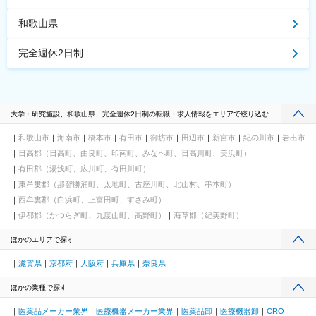
和歌山県
完全週休2日制
大学・研究施設、和歌山県、完全週休2日制の転職・求人情報をエリアで絞り込む
和歌山市
海南市
橋本市
有田市
御坊市
田辺市
新宮市
紀の川市
岩出市
日高郡（日高町、由良町、印南町、みなべ町、日高川町、美浜町）
有田郡（湯浅町、広川町、有田川町）
東牟婁郡（那智勝浦町、太地町、古座川町、北山村、串本町）
西牟婁郡（白浜町、上富田町、すさみ町）
伊都郡（かつらぎ町、九度山町、高野町）
海草郡（紀美野町）
ほかのエリアで探す
滋賀県
京都府
大阪府
兵庫県
奈良県
ほかの業種で探す
医薬品メーカー業界
医療機器メーカー業界
医薬品卸
医療機器卸
CRO