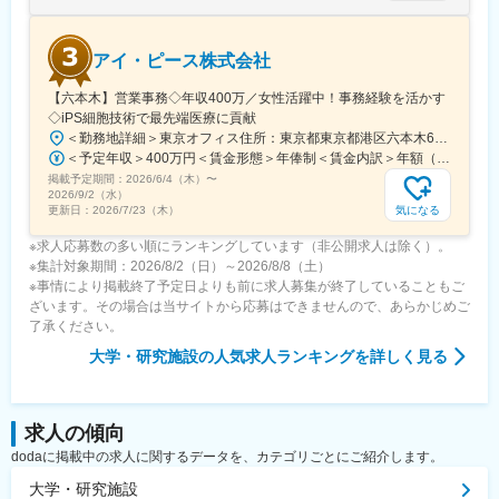
アイ・ピース株式会社
【六本木】営業事務◇年収400万／女性活躍中！事務経験を活かす
◇iPS細胞技術で最先端医療に貢献
＜勤務地詳細＞東京オフィス住所：東京都東京都港区六本木6-15-1 勤務地最寄駅：東京メトロ 日比谷線／六本木駅受動喫煙対策：屋内全面禁煙変更の範囲：会社の定める事業所
＜予定年収＞400万円＜賃金形態＞年俸制＜賃金内訳＞年額（基本給）：3,108,920円固定残業手当/月：74,490円（固定残業時間40時間0分/月）超過した時間外労働の残業手当は追加支給＜月額＞333,566円（12分割）（一律手当を含む）＜昇給有無＞有＜残業手当＞有＜給与補足＞※固定残業代制、超過分別途支給賃金はあくまでも目安の金額であり、選考を通じて上下する可能性があります。月給(月額)は固定手当を含めた表記です。
掲載予定期間：
2026/6/4（木）
〜
2026/9/2（水）
気になる
更新日：
2026/7/23（木）
※求人応募数の多い順にランキングしています（非公開求人は除く）。
※集計対象期間：2026/8/2（日）～2026/8/8（土）
※事情により掲載終了予定日よりも前に求人募集が終了していることもご
ざいます。その場合は当サイトから応募はできませんので、あらかじめご
了承ください。
大学・研究施設
の人気求人ランキングを詳しく見る
求人の傾向
dodaに掲載中の求人に関するデータを、カテゴリごとにご紹介します。
大学・研究施設