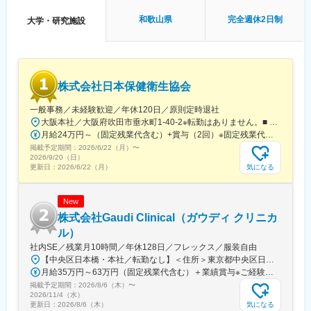
ーとの技術コミュニケーション支援（資料作成、打合せ準備・同
復帰後は短時間勤務制度の利用も可能。
席、フォローアップ）
※育児休業から復帰し3ヶ月後に、育児補助支援金を給付。
和歌山県
完全週休2日制
大学・研究施設
◇学術・産業界の R&D 連携候補の調査、提携評価レポート作成補
※育児休業、時短勤務制度は入社～1年経過後から取得可能。
助
◇社外専門家を招いたセミナー・技術講演会の企画・運営サポー
ト（候補リストアップ、日程調整、当日運営等）
変更の範囲：会社の定める業務
◇AIツール、ラボオートメーション、先端分析機器などの新技術
株式会社日本保健衛生協会
導入における情報収集、デモ調整、評価結果の整理
◇プロジェクト・パートナー・技術動向に関する社内データベー
一般事務／未経験歓迎／年休120日／原則定時退社
ス/トラッカーの更新・管理
大阪本社／大阪府吹田市垂水町1-40-2※転勤はありません。■ アクセス阪急電鉄千里線「豊津駅」より徒歩9分大阪メトロ御堂筋線「江坂駅」より徒歩12分※受動喫煙対策実施
月給24万円～（固定残業代含む）+賞与（2回）※固定残業代は、時間外労働の有無に関わらず25時間・月3万8600円～支給上記を超える時間外労働分は追加で支給※年齢・経験・保有資格を考慮のうえ決定します
■仕事魅力：
掲載予定期間：
2026/6/22（月）
〜
◇R&D・BD・経営の交差点で、会社の技術判断と提携判断のプロ
2026/9/20（日）
セスを学べる
気になる
更新日：
2026/6/22（月）
◇学術・産業界の最前線にいる研究者や企業と接点を持てる
◇AI/自動化/先端分析(オミクス、ECHO MS 等)等、最新技術に触
New
れられる
◇スタートアップらしいスピード感の中で、専門性と実務経験を
株式会社Gaudi Clinical（ガウディ クリニカ
急速に広げられる
ル）
◇海外パートナー訪問や国際学会への出張機会など、国内外でグ
社内SE／残業月10時間／年休128日／フレックス／服装自由
ローバルな実務経験を積める
【中央区日本橋・本社／転勤なし】＜住所＞東京都中央区日本橋本町4-8-15 ネオカワイビル10F＜アクセス＞・JR「新日本橋駅」から徒歩1分、「神田駅」から徒歩8分・東京メトロ「三越前駅」から徒歩5分、「小伝馬町駅」から徒歩5分※受動喫煙対策あり（屋内全面禁煙）
◇石川を拠点としつつ、能力・役割に応じてフルリモートも相談
月給35万円～63万円（固定残業代含む）＋業績賞与※ご経験・スキルを考慮の上決定いたします※固定残業代は、時間外労働の有無にかかわらず月35時間分を、月8万3400円～15万円支給。（35時間を超える時間外労働分は追加で支給）
可能
掲載予定期間：
2026/8/6（木）
〜
2026/11/4（水）
変更の範囲：会社の定める業務
気になる
更新日：
2026/8/6（木）