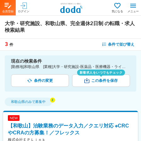
会員登録
ログイン
気になる
メニュー
大学・研究施設、和歌山県、完全週休2日制
の転職・求人
検索結果
3
条件で並び替え
件
現在の検索条件
[勤務地]和歌山県 [業種]大学・研究施設-医薬品・医療機器・ライフサイエンス・医療系サービス [こだわり条件ピックアップ]完全週休2日制 [詳細条件](休日・働き方)完全週休2日制
新着求人をいつでもチェック
条件の変更
この条件を保存
和歌山県
のみで募集中
NEW
【和歌山】治験業務のデータ入力／クエリ対応 ※CRC
やCRAの方募集！／フレックス
株式会社ＥＰＬｉｎｋ