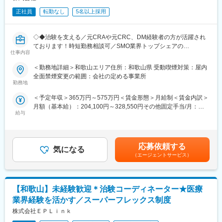
正社員
転勤なし
5名以上採用
◇◆治験を支える／元CRAや元CRC、DM経験者の方が活躍され
ております！時短勤務相談可／SMO業界トップシェアの
仕事内容
EPLink◇◆
＜勤務地詳細＞和歌山エリア住所：和歌山県 受動喫煙対策：屋内
【はじめに】
全面禁煙変更の範囲：会社の定める事業所
EPLinkでは治験業務の効率化を目指し、これまでCRCが行ってい
勤務地
たEDC入力やクエリ対応を今回の募集職種「Site Data Manager」
＜予定年収＞365万円～575万円＜賃金形態＞月給制＜賃金内訳＞
が行うことで、治験の業務の「Speed」と「Quality」を高めてお
月額（基本給）：204,100円～328,550円その他固定手当/月：
ります！
給与
30,000円～40,000円＜月給＞234,100円～368,550円＜昇給有無
※基本的に勤務地は担当する医療機関での業務となり、出張はあり
＞有＜残業手当＞有＜給与補足＞前職・経験を考慮の上、決定致
ません。
します。■年収内訳＝基本給×12ヶ月＋職種手当×12ヶ月＋賞与
（基本給×4ヶ月）■賞与：年2回（6月、12月）／昇給：年1回
【担当業務】
応募依頼する
気になる
（10月）※業績に応じ、決算賞与（秋季賞与）支給の場合あり
・データチェック・入力、クエリー対応等を中心に実施
（エージェントサービス）
（10月）■時間外・休日出勤手当等の割増賃金は別途支給賃金は
・適格性等のダブルチェックの実施
あくまでも目安の金額であり、選考を通じて上下する可能性があ
・その他、医療機関のニーズに合わせた被験者対応以外の業務を
ります。月給(月額)は固定手当を含めた表記です。
実施
【和歌山】未経験歓迎＊治験コーディネーター★医療
【SDMへ転職された方の声／転職してよかったこと】
業界経験を活かす／スーパーフレックス制度
・イレギュラーが少ないため精神衛生良好に仕事ができる
株式会社ＥＰＬｉｎｋ
・施設に訪問するが、ママでも定時（時短含め）で業務できる