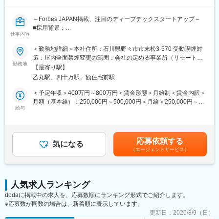
われているか、患者様の状態変化が無いかを確認します。
■午後：
変更の範囲：会社の定める業務
～Forbes JAPAN掲載、注目のディープテックスタートアップ～
・患者様の報告書作成
■採用背景：
・治験の参加候補となる患者様をカルテから探す
仕事内容
当社は、合成生物学による持続可能でスケーラブルなバイオもの
・医師との打ち合わせ
づくり拠点を構築するスタートアップです。創業以来、パイプラ
＜勤務地詳細＞本社住所：石川県野々市市末松3-570 受動喫煙対
インと外部連携を拡大しており、R&D・事業開発・経営の「あい
【研修制度について】
策：屋内全面禁煙変更の範囲：会社の定める事業所（リモートワ
だ」を担う新規ポジションを募集します。
■基礎研修が充実：
勤務地
ーク含む）
【最寄り駅】
入社後1か月は研修期間となります。ビジネスマナーやPCスキル
乙丸駅、四十万駅、額住宅前駅
■ポジション概要：
研修が入社後研修としてあり、PC慣れしていない方も安心してご
研究と事業をつなぐ現場に近い距離で、技術評価・協力関係検
入社いただけます。
＜予定年収＞400万円～800万円＜賃金形態＞月給制＜賃金内訳＞
討・新技術導入に横断的に関わるエントリー～ジュニア向けポジ
■配属後も丁寧なフォロー：
月額（基本給）：250,000円～500,000円＜月給＞250,000円～
ションです。外部の研究者・企業・CDMO・ベンダーとの連携プ
現場配属後は、OJTで独り立ちまでサポートその後も定期的なフ
給与
500,000円＜昇給有無＞有＜残業手当＞有＜給与補足＞賞与あり
ロセスを学びながら、専門性とビジネス視点を広げられる役割で
ォローアップ研修や、専門性を高める継続研修、階層別研修など
（2カ月分）※今後ストックオプション導入も予定あり賃金はあく
す。バイオ領域を軸に、提携・技術選定・事業開発へ踏み出した
様々な研修をご用意しています。
までも目安の金額であり、選考を通じて上下する可能性がありま
い方を歓迎します。
す。月給(月額)は固定手当を含めた表記です。
応募依頼する
7カ国以上のメンバーが集う国際チームで、海外との共同研究・技
【働きやすい制度と環境】
気になる
（エージェントサービス）
術連携・事業連携が日常的に進んでいます。
・ご自宅から1時間程度で通える施設をお任せする予定です。
・スーパーフレックスタイム制を導入しており、社員自身が業務
■仕事内容：
のスケジュールに合わせて始業、就業時間を決めることができま
◇社内R&D会議への参加、技術内容の整理、BD・経営陣向け資料
す。
人気求人ランキング
の作成補助
・5日間のリフレッシュ休暇制度や、時間単位で取得できる有給休
dodaに掲載中の求人を、応募数順にランキング形式でご紹介します。
◇新規PJT候補の技術的フィージビリティ検討の補助（文献調
暇。
※応募数が同数の場合は、新着順に表示しています。
査、社内データ収集、関係部署との調整等）
・産前産後休暇（妊娠中時短勤務あり）、子供が3歳になるまで取
◇顧客・共同研究先・CDMO・ベンダーなど外部ステークホルダ
更新日：
2026/8/9（日）
得できる育児休業、