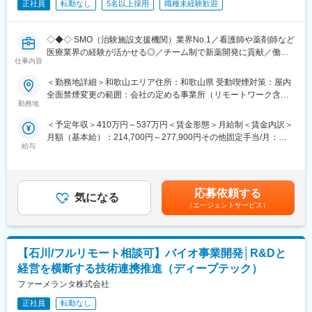
・出張がない
正社員
転勤なし
5名以上採用
職種未経験歓迎
・CRC業務、医療機関の業務理解ができる
・タスク整理が得意な方は、自分のスキルを活かせる（期限管
◇◆◇ SMO（治験施設支援機関）業界No.1／看護師や薬剤師など
理）
医療業界の経験が活かせる◎／チーム制で新薬開発に貢献／働き
仕事内容
方改革制度多数 ◇◆◇
【フレキシブルに働きやすい環境】
・全国約6,300施設のネットワークを持つため、ご自宅近くや家族
＜勤務地詳細＞和歌山エリア住所：和歌山県 受動喫煙対策：屋内
【CRC=治験コーディネーターとは？】
の転勤などに合わせた働き方ができます。
全面禁煙変更の範囲：会社の定める事業所（リモートワーク含
病院・クリニックを訪問して、患者様や医師や院内スタッフ、さ
・入社日から有給休暇付与のため、家庭事情やライフイベントが
勤務地
む）
らに製薬企業との連絡・調整役を担います。また、治験を受けて
あっても問題ありません。
＜予定年収＞410万円～537万円＜賃金形態＞月給制＜賃金内訳＞
いただく患者様の相談相手となり、じっくり向き合う仕事です。
・産前産後休暇それぞれ8週間（妊娠中時短勤務あり）／子供が3
月額（基本給）：214,700円～277,900円その他固定手当/月：
歳になるまで育児休業取得可能。育休所得者は平成29年12月現在
給与
58,000円～77,000円＜月給＞272,700円～354,900円＜昇給有無
【CRCのやりがい】
では90名。
＞有＜残業手当＞有＜給与補足＞前職・経験を考慮の上、決定致
CRCが集めている臨床データは、新薬の承認申請に欠かせない根
・経験豊富な社員に相談できる職場の相談窓口あり。
します。■年収内訳＝(基本給＋手当)×12ヶ月＋賞与■各種手当：
拠データであり、CRCは新薬開発の一翼を担っております。
・女性管理職55％（日本平均12％）、社員の男女比1：9と女性が
CRC手当・休日連絡対応手当■賞与：年2回（6月、12月）／昇
また、薬の効果を患者様の近くで見ることができ、喜びの声を直
長く働きやすい環境が整っています。
応募依頼する
気になる
給：年1回（10月）※業績に応じ、決算賞与（秋季賞与）支給の場
接聞けることもあります。患者様や医療機関から「ありがとう」
（エージェントサービス）
合あり（10月）■時間外・休日出勤手当等の割増賃金は別途支給
と感謝の言葉をいただけたときの喜びは、ひとしおです。
【EPLink社とは】
賃金はあくまでも目安の金額であり、選考を通じて上下する可能
国内最大手SMO：EPSグループに属し、売上140億円超と業界内
性があります。月給(月額)は固定手当を含めた表記です。
【一日の流れ※一例】
で圧倒的トップを誇る企業です（業界シェア40％）。大手製薬企
【石川/フルリモート相談可】バイオ事業開発│R&Dと
■朝：担当の医療機関に出勤
業から「プリファードSMO」として第一選択肢に指名されてお
■午前：
り、業界内での信頼があります。日本の三大疾病の筆頭として治
経営を横断する技術連携推進（ディープテック）
・治験の進捗状況の確認や患者様対応の予定などを、院内の治験
験薬や治療法が開発されるがん分野においては、治験実施には高
ファーメランタ株式会社
事務局に共有
度な専門知識が求められるため、専門教育をうけたCRCを育成し
・来院された患者様の診察や検査に同席し、治験が手順通りに行
正社員
転勤なし
ています。