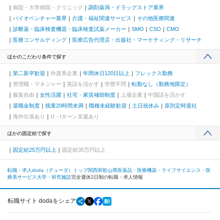
病院・大学病院・クリニック
調剤薬局・ドラッグストア業界
バイオベンチャー業界
介護・福祉関連サービス
その他医療関連
診断薬・臨床検査機器・臨床検査試薬メーカー
SMO
CSO
CMO
医療コンサルティング
医療広告代理店・出版社・マーケティング・リサーチ
ほかのこだわり条件で探す
第二新卒歓迎
外資系企業
年間休日120日以上
フレックス勤務
管理職・マネジャー
英語を活かす
学歴不問
転勤なし（勤務地限定）
服装自由
女性活躍
社宅・家賃補助制度
上場企業
中国語を活かす
退職金制度
残業20時間未満
職種未経験歓迎
土日祝休み
原則定時退社
海外出張あり
U・Iターン支援あり
ほかの固定給で探す
固定給25万円以上
固定給35万円以上
転職・求人doda（デューダ）トップ
関西
和歌山県
医薬品・医療機器・ライフサイエンス・医
療系サービス
大学・研究施設
完全週休2日制の転職・求人情報
転職サイト dodaをシェア