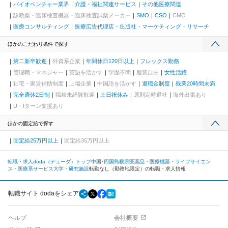
バイオベンチャー業界
介護・福祉関連サービス
その他医療関連
診断薬・臨床検査機器・臨床検査試薬メーカー
SMO
CSO
CMO
医療コンサルティング
医療広告代理店・出版社・マーケティング・リサーチ
ほかのこだわり条件で探す
第二新卒歓迎
外資系企業
年間休日120日以上
フレックス勤務
管理職・マネジャー
英語を活かす
学歴不問
服装自由
女性活躍
社宅・家賃補助制度
上場企業
中国語を活かす
退職金制度
残業20時間未満
完全週休2日制
職種未経験歓迎
土日祝休み
原則定時退社
海外出張あり
U・Iターン支援あり
ほかの固定給で探す
固定給25万円以上
固定給35万円以上
転職・求人doda（デューダ）トップ
中国･四国
島根県
医薬品・医療機器・ライフサイエン
ス・医療系サービス
大学・研究施設
転勤なし（勤務地限定）の転職・求人情報
転職サイト dodaをシェア
ヘルプ
会社概要