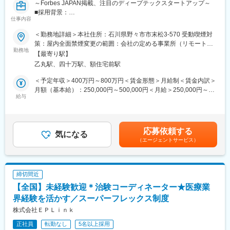
～Forbes JAPAN掲載、注目のディープテックスタートアップ～
■採用背景：
仕事内容
当社は、合成生物学による持続可能でスケーラブルなバイオもの
づくり拠点を構築するスタートアップです。創業以来、パイプラ
＜勤務地詳細＞本社住所：石川県野々市市末松3-570 受動喫煙対
インと外部連携を拡大しており、R&D・事業開発・経営の「あい
策：屋内全面禁煙変更の範囲：会社の定める事業所（リモートワ
だ」を担う新規ポジションを募集します。
勤務地
ーク含む）
【最寄り駅】
乙丸駅、四十万駅、額住宅前駅
■ポジション概要：
研究と事業をつなぐ現場に近い距離で、技術評価・協力関係検
＜予定年収＞400万円～800万円＜賃金形態＞月給制＜賃金内訳＞
討・新技術導入に横断的に関わるエントリー～ジュニア向けポジ
月額（基本給）：250,000円～500,000円＜月給＞250,000円～
ションです。外部の研究者・企業・CDMO・ベンダーとの連携プ
給与
500,000円＜昇給有無＞有＜残業手当＞有＜給与補足＞賞与あり
ロセスを学びながら、専門性とビジネス視点を広げられる役割で
（2カ月分）※今後ストックオプション導入も予定あり賃金はあく
す。バイオ領域を軸に、提携・技術選定・事業開発へ踏み出した
までも目安の金額であり、選考を通じて上下する可能性がありま
い方を歓迎します。
す。月給(月額)は固定手当を含めた表記です。
応募依頼する
7カ国以上のメンバーが集う国際チームで、海外との共同研究・技
気になる
（エージェントサービス）
術連携・事業連携が日常的に進んでいます。
■仕事内容：
◇社内R&D会議への参加、技術内容の整理、BD・経営陣向け資料
締切間近
の作成補助
【全国】未経験歓迎＊治験コーディネーター★医療業
◇新規PJT候補の技術的フィージビリティ検討の補助（文献調
査、社内データ収集、関係部署との調整等）
界経験を活かす／スーパーフレックス制度
◇顧客・共同研究先・CDMO・ベンダーなど外部ステークホルダ
株式会社ＥＰＬｉｎｋ
ーとの技術コミュニケーション支援（資料作成、打合せ準備・同
正社員
転勤なし
5名以上採用
席、フォローアップ）