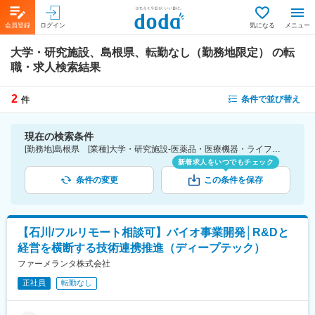
会員登録
ログイン
気になる
メニュー
大学・研究施設、島根県、転勤なし（勤務地限定）
の転
職・求人検索結果
2
条件で並び替え
件
現在の検索条件
[勤務地]島根県 [業種]大学・研究施設-医薬品・医療機器・ライフサイエンス・医療系サービス [こだわり条件ピックアップ]転勤なし（勤務地限定） [詳細条件](募集・採用情報)転勤なし（勤務地限定）
新着求人をいつでもチェック
条件の変更
この条件を保存
【石川/フルリモート相談可】バイオ事業開発│R&Dと
経営を横断する技術連携推進（ディープテック）
ファーメランタ株式会社
正社員
転勤なし