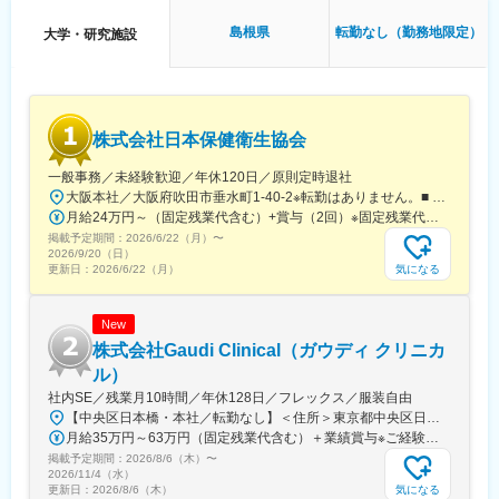
■午後：
・患者様の報告書作成
島根県
転勤なし（勤務地限定）
大学・研究施設
・治験の参加候補となる患者様をカルテから探す
・医師との打ち合わせ
【研修制度について】
■基礎研修が充実：
株式会社日本保健衛生協会
入社後1か月は研修期間となります。ビジネスマナーやPCスキル
研修が入社後研修としてあり、PC慣れしていない方も安心してご
一般事務／未経験歓迎／年休120日／原則定時退社
入社いただけます。
大阪本社／大阪府吹田市垂水町1-40-2※転勤はありません。■ アクセス阪急電鉄千里線「豊津駅」より徒歩9分大阪メトロ御堂筋線「江坂駅」より徒歩12分※受動喫煙対策実施
■配属後も丁寧なフォロー：
月給24万円～（固定残業代含む）+賞与（2回）※固定残業代は、時間外労働の有無に関わらず25時間・月3万8600円～支給上記を超える時間外労働分は追加で支給※年齢・経験・保有資格を考慮のうえ決定します
現場配属後は、OJTで独り立ちまでサポートその後も定期的なフ
掲載予定期間：
2026/6/22（月）
〜
ォローアップ研修や、専門性を高める継続研修、階層別研修など
2026/9/20（日）
様々な研修をご用意しています。
気になる
更新日：
2026/6/22（月）
【働きやすい制度と環境】
New
・ご自宅から1時間程度で通える施設をお任せする予定です。
・スーパーフレックスタイム制を導入しており、社員自身が業務
株式会社Gaudi Clinical（ガウディ クリニカ
のスケジュールに合わせて始業、就業時間を決めることができま
ル）
す。
社内SE／残業月10時間／年休128日／フレックス／服装自由
・5日間のリフレッシュ休暇制度や、時間単位で取得できる有給休
【中央区日本橋・本社／転勤なし】＜住所＞東京都中央区日本橋本町4-8-15 ネオカワイビル10F＜アクセス＞・JR「新日本橋駅」から徒歩1分、「神田駅」から徒歩8分・東京メトロ「三越前駅」から徒歩5分、「小伝馬町駅」から徒歩5分※受動喫煙対策あり（屋内全面禁煙）
暇。
月給35万円～63万円（固定残業代含む）＋業績賞与※ご経験・スキルを考慮の上決定いたします※固定残業代は、時間外労働の有無にかかわらず月35時間分を、月8万3400円～15万円支給。（35時間を超える時間外労働分は追加で支給）
・産前産後休暇（妊娠中時短勤務あり）、子供が3歳になるまで取
掲載予定期間：
2026/8/6（木）
〜
得できる育児休業、
2026/11/4（水）
復帰後は短時間勤務制度の利用も可能。
気になる
更新日：
2026/8/6（木）