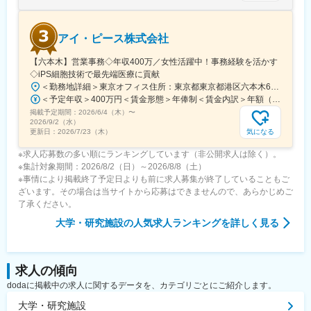
※育児休業から復帰し3ヶ月後に、育児補助支援金を給付。
※育児休業、時短勤務制度は入社～1年経過後から取得可能。
アイ・ピース株式会社
変更の範囲：会社の定める業務
【六本木】営業事務◇年収400万／女性活躍中！事務経験を活かす
◇iPS細胞技術で最先端医療に貢献
＜勤務地詳細＞東京オフィス住所：東京都東京都港区六本木6-15-1 勤務地最寄駅：東京メトロ 日比谷線／六本木駅受動喫煙対策：屋内全面禁煙変更の範囲：会社の定める事業所
＜予定年収＞400万円＜賃金形態＞年俸制＜賃金内訳＞年額（基本給）：3,108,920円固定残業手当/月：74,490円（固定残業時間40時間0分/月）超過した時間外労働の残業手当は追加支給＜月額＞333,566円（12分割）（一律手当を含む）＜昇給有無＞有＜残業手当＞有＜給与補足＞※固定残業代制、超過分別途支給賃金はあくまでも目安の金額であり、選考を通じて上下する可能性があります。月給(月額)は固定手当を含めた表記です。
掲載予定期間：
2026/6/4（木）
〜
2026/9/2（水）
気になる
更新日：
2026/7/23（木）
※求人応募数の多い順にランキングしています（非公開求人は除く）。
※集計対象期間：2026/8/2（日）～2026/8/8（土）
※事情により掲載終了予定日よりも前に求人募集が終了していることもご
ざいます。その場合は当サイトから応募はできませんので、あらかじめご
了承ください。
大学・研究施設
の人気求人ランキングを詳しく見る
求人の傾向
dodaに掲載中の求人に関するデータを、カテゴリごとにご紹介します。
大学・研究施設