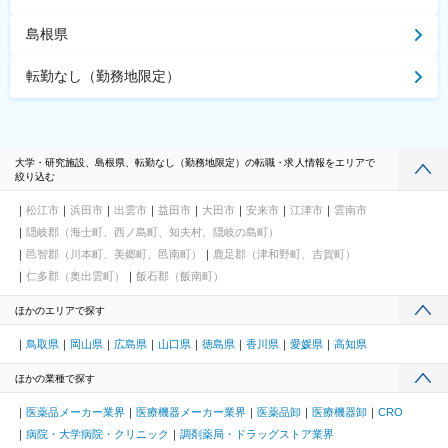
島根県
転勤なし（勤務地限定）
大学・研究施設、島根県、転勤なし（勤務地限定）の転職・求人情報をエリアで
絞り込む
松江市
浜田市
出雲市
益田市
大田市
安来市
江津市
雲南市
隠岐郡（海士町、西ノ島町、知夫村、隠岐の島町）
邑智郡（川本町、美郷町、邑南町）
鹿足郡（津和野町、吉賀町）
仁多郡（奥出雲町）
飯石郡（飯南町）
ほかのエリアで探す
鳥取県
岡山県
広島県
山口県
徳島県
香川県
愛媛県
高知県
ほかの業種で探す
医薬品メーカー業界
医療機器メーカー業界
医薬品卸
医療機器卸
CRO
病院・大学病院・クリニック
調剤薬局・ドラッグストア業界