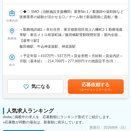
◇学術・産業界の R&D 連携候補の調査、提携評価レポート作成補
助
◇◆◇ SMO（治験施設支援機関）業界No.1／看護師や薬剤師など
◇社外専門家を招いたセミナー・技術講演会の企画・運営サポー
医療業界の経験が活かせる◎／チーム制で新薬開発に貢献／働き
ト（候補リストアップ、日程調整、当日運営等）
仕事内容
方改革制度多数 ◇◆◇
◇AIツール、ラボオートメーション、先端分析機器などの新技術
導入における情報収集、デモ調整、評価結果の整理
＜勤務地詳細1＞本社住所：東京都新宿区筑土八幡町2-1 勤務地最
【CRC=治験コーディネーターとは？】
◇プロジェクト・パートナー・技術動向に関する社内データベー
寄駅：東京メトロ有楽町線／飯田橋駅受動喫煙対策：屋内全面禁
病院・クリニックを訪問して、患者様や医師や院内スタッフ、さ
勤務地
ス/トラッカーの更新・管理
煙＜勤務地詳細2＞全国いずれかの医療施設住所：全国いずれかの
【最寄り駅】
らに製薬企業との連絡・調整役を担います。また、治験を受けて
医療施設 受動喫煙対策：屋内全面禁煙変更の範囲：会社の定める
飯田橋駅、牛込神楽坂駅、神楽坂駅
いただく患者様の相談相手となり、じっくり向き合う仕事です。
■仕事魅力：
事業所
◇R&D・BD・経営の交差点で、会社の技術判断と提携判断のプロ
＜予定年収＞410万円～537万円＜賃金形態＞月給制＜賃金内訳＞
【CRCのやりがい】
セスを学べる
月額（基本給）：214,700円～277,900円その他固定手当/月：
CRCが集めている臨床データは、新薬の承認申請に欠かせない根
給与
◇学術・産業界の最前線にいる研究者や企業と接点を持てる
58,000円～77,000円＜月給＞272,700円～354,900円＜昇給有無
拠データであり、CRCは新薬開発の一翼を担っております。
◇AI/自動化/先端分析(オミクス、ECHO MS 等)等、最新技術に触
＞有＜残業手当＞有＜給与補足＞前職・経験を考慮の上、決定致
また、薬の効果を患者様の近くで見ることができ、喜びの声を直
れられる
します。■年収内訳＝(基本給＋手当)×12ヶ月＋賞与■各種手当：
接聞けることもあります。患者様や医療機関から「ありがとう」
◇スタートアップらしいスピード感の中で、専門性と実務経験を
CRC手当・休日連絡対応手当■賞与：年2回（6月、12月）／昇
応募依頼する
と感謝の言葉をいただけたときの喜びは、ひとしおです。
気になる
急速に広げられる
給：年1回（10月）※業績に応じ、決算賞与（秋季賞与）支給の場
（エージェントサービス）
◇海外パートナー訪問や国際学会への出張機会など、国内外でグ
合あり（10月）■時間外・休日出勤手当等の割増賃金は別途支給
【一日の流れ※一例】
ローバルな実務経験を積める
賃金はあくまでも目安の金額であり、選考を通じて上下する可能
■朝：担当の医療機関に出勤
◇石川を拠点としつつ、能力・役割に応じてフルリモートも相談
性があります。月給(月額)は固定手当を含めた表記です。
■午前：
可能
人気求人ランキング
・治験の進捗状況の確認や患者様対応の予定などを、院内の治験
dodaに掲載中の求人を、応募数順にランキング形式でご紹介します。
事務局に共有
変更の範囲：会社の定める業務
※応募数が同数の場合は、新着順に表示しています。
・来院された患者様の診察や検査に同席し、治験が手順通りに行
われているか、患者様の状態変化が無いかを確認します。
更新日：
2026/8/9（日）