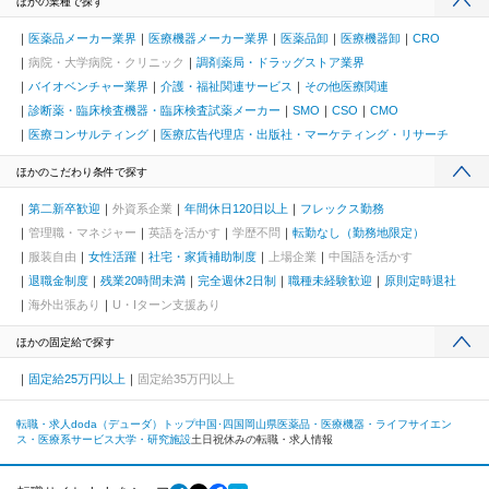
ほかの業種で探す
医薬品メーカー業界
医療機器メーカー業界
医薬品卸
医療機器卸
CRO
病院・大学病院・クリニック
調剤薬局・ドラッグストア業界
バイオベンチャー業界
介護・福祉関連サービス
その他医療関連
診断薬・臨床検査機器・臨床検査試薬メーカー
SMO
CSO
CMO
医療コンサルティング
医療広告代理店・出版社・マーケティング・リサーチ
ほかのこだわり条件で探す
第二新卒歓迎
外資系企業
年間休日120日以上
フレックス勤務
管理職・マネジャー
英語を活かす
学歴不問
転勤なし（勤務地限定）
服装自由
女性活躍
社宅・家賃補助制度
上場企業
中国語を活かす
退職金制度
残業20時間未満
完全週休2日制
職種未経験歓迎
原則定時退社
海外出張あり
U・Iターン支援あり
ほかの固定給で探す
固定給25万円以上
固定給35万円以上
転職・求人doda（デューダ）トップ
中国･四国
岡山県
医薬品・医療機器・ライフサイエン
ス・医療系サービス
大学・研究施設
土日祝休みの転職・求人情報