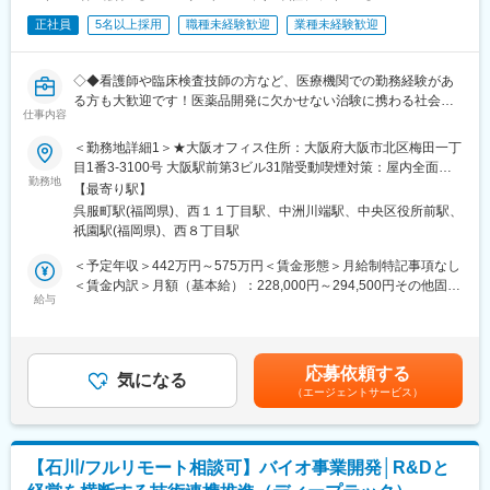
復帰後は短時間勤務制度の利用も可能。
プすることができます！
※育児休業から復帰し3ヶ月後に、育児補助支援金を給付。
正社員
5名以上採用
職種未経験歓迎
業種未経験歓迎
・原則転勤はなく、残業も月10～20時間、年休125日（土日
※育児休業、時短勤務制度は入社～1年経過後から取得可能。
祝）、直行直帰可能で非常にワークライフバランスを保って長期
就業ができます！
◇◆看護師や臨床検査技師の方など、医療機関での勤務経験があ
変更の範囲：会社の定める業務
る方も大歓迎です！医薬品開発に欠かせない治験に携わる社会貢
■SMAの仕事内容：
仕事内容
献性の高い営業ポジションです◆◇
治験実施を行っていただける提携医療機関の新規拡大、および既
＜勤務地詳細1＞★大阪オフィス住所：大阪府大阪市北区梅田一丁
存施設とのリレーションの強化がSMAのメインミッションです。
【求人概要】
目1番3-3100号 大阪駅前第3ビル31階受動喫煙対策：屋内全面禁
医療機関への新規治験紹介やアンケート回収、新規施設開拓を行
新薬開発に欠かせない治験の実施を支援する同社にて、治験施設
勤務地
煙＜勤務地詳細2＞福岡オフィス住所：福岡県福岡市博多区店屋町
い、医師や治験依頼者（製薬会社等）の窓口となっていただきま
【最寄り駅】
開拓・フォローの営業活動を行っていただきます。中途入社者も
6-18 ランダムスクウェア3階勤務地最寄駅：地下鉄空港線／中洲
す。
呉服町駅(福岡県)、西１１丁目駅、中洲川端駅、中央区役所前駅、
多く、未経験の方でもご活躍できるようフォロー体制はございま
川端駅受動喫煙対策：屋内全面禁煙＜勤務地詳細3＞札幌オフィス
また、治験をスムーズに行えるよう、医師や関連部門のアポイン
祇園駅(福岡県)、西８丁目駅
すので安心してご応募ください。
住所：北海道札幌市中央区大通西11丁目4番地 大通藤井ビル10階
ト取得等の院内調整、契約書の作成や管理、各種委員会の申請手
勤務地最寄駅：地下鉄 東西線／西11丁目駅受動喫煙対策：屋内全
＜予定年収＞442万円～575万円＜賃金形態＞月給制特記事項なし
続きなどの業務をご担当頂きます。
【仕事内容】
面禁煙変更の範囲：会社の定める事業所
＜賃金内訳＞月額（基本給）：228,000円～294,500円その他固定
また、治験事務局は営業的側面と事務的側面を併せ持つお仕事で
治験実施を行っていただける提携医療機関の新規拡大、および既
給与
手当/月：20,000円～27,500円固定残業手当/月：62,010円～
す。
存施設とのリレーションの強化がミッションの営業職です。医療
80,520円（固定残業時間30時間0分/月）超過した時間外労働の残
治験を依頼する製薬企業側と受け入れる医療機関側、双方の間に
機関への新規治験紹介やアンケート回収、新規施設開拓を行い、
業手当は追加支給＜月給＞310,010円～402,520円（一律手当を含
立ち、お互いが納得できる点を調整する役割もあり、社会貢献性
医師や治験依頼者（製薬会社等）の窓口となるお仕事です。
む）＜昇給有無＞有＜残業手当＞有＜給与補足＞■上記金額はあく
の高いやりがいのあるお仕事です。
応募依頼する
また、治験をスムーズに行えるよう、医師や関連部門のアポイン
気になる
まで、目安となっております。取得されている資格や業務経験に
（エージェントサービス）
ト取得等の院内調整、契約書の作成や管理、各種委員会の申請手
より、算定致しますのでご了承下さい。・賞与：基本給3.4か月分
■ご入社後の流れとキャリアパス：
続きなどの業務をご担当頂きます。治験を依頼する製薬企業側と
（年2回の合計）・昇給：年1回賃金はあくまでも目安の金額であ
導入研修後、OJTにて仕事の仕方を学んでいただきます。1年ほど
受け入れる医療機関側、双方の間に立ち、お互いが納得できる点
り、選考を通じて上下する可能性があります。月給(月額)は固定手
で一人前と呼ばれるくらいの習熟度になります。その後はグルー
を調整する役割もあり、社会貢献性の高いやりがいのあるお仕事
当を含めた表記です。
プマネージャーや管理職を目指してスキルを積んでいただきま
【石川/フルリモート相談可】バイオ事業開発│R&Dと
となります！
す。