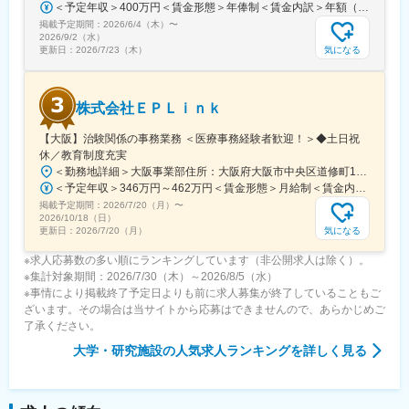
＜予定年収＞400万円＜賃金形態＞年俸制＜賃金内訳＞年額（基本給）：3,108,920円固定残業手当/月：74,490円（固定残業時間40時間0分/月）超過した時間外労働の残業手当は追加支給＜月額＞333,566円（12分割）（一律手当を含む）＜昇給有無＞有＜残業手当＞有＜給与補足＞※固定残業代制、超過分別途支給賃金はあくまでも目安の金額であり、選考を通じて上下する可能性があります。月給(月額)は固定手当を含めた表記です。
可能
掲載予定期間：
2026/6/4（木）
〜
2026/9/2（水）
変更の範囲：会社の定める業務
気になる
更新日：
2026/7/23（木）
株式会社ＥＰＬｉｎｋ
【大阪】治験関係の事務業務 ＜医療事務経験者歓迎！＞◆土日祝
休／教育制度充実
＜勤務地詳細＞大阪事業部住所：大阪府大阪市中央区道修町1-5-18 朝日生命道修町ビル3階勤務地最寄駅：大阪市営堺筋線／北浜駅受動喫煙対策：敷地内全面禁煙変更の範囲：会社の定める事業所
＜予定年収＞346万円～462万円＜賃金形態＞月給制＜賃金内訳＞月額（基本給）：210,500円～277,900円その他固定手当/月：8,000円～15,000円＜月給＞218,500円～292,900円＜昇給有無＞有＜残業手当＞有＜給与補足＞前職・経験を考慮の上、決定致します。■年収内訳＝基本給×12ヶ月＋賞与（基本給×4ヶ月)■賞与：年2回（6月、12月）／昇給：年1回（10月）※業績に応じ、決算賞与（秋季賞与）支給の場合あり（10月）■時間外・休日出勤手当等の割増賃金は別途支給賃金はあくまでも目安の金額であり、選考を通じて上下する可能性があります。月給(月額)は固定手当を含めた表記です。
掲載予定期間：
2026/7/20（月）
〜
2026/10/18（日）
気になる
更新日：
2026/7/20（月）
※求人応募数の多い順にランキングしています（非公開求人は除く）。
※集計対象期間：2026/7/30（木）～2026/8/5（水）
※事情により掲載終了予定日よりも前に求人募集が終了していることもご
ざいます。その場合は当サイトから応募はできませんので、あらかじめご
了承ください。
大学・研究施設
の人気求人ランキングを詳しく見る