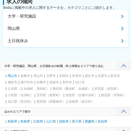
求人の傾向
dodaに掲載中の求人に関するデータを、カテゴリごとにご紹介します。
大学・研究施設
岡山県
土日祝休み
大学・研究施設、岡山県、土日祝休みの転職・求人情報をエリアで絞り込む
岡山市
倉敷市
津山市
玉野市
笠岡市
井原市
総社市
高梁市
新見市
備前市
瀬戸内市
赤磐市
真庭市
美作市
浅口市
久米郡（久米南町、美咲町）
勝田郡（勝央町、奈義町）
和気郡（和気町）
小田郡（矢掛町）
苫田郡（鏡野町）
加賀郡（吉備中央町）
都窪郡（早島町）
浅口郡（里庄町）
英田郡（西粟倉村）
真庭郡（新庄村）
ほかのエリアで探す
鳥取県
島根県
広島県
山口県
徳島県
香川県
愛媛県
高知県