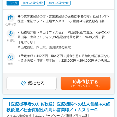
われているか、患者様の状態変化が無いかを確認します。
正社員
職種未経験歓迎
業種未経験歓迎
■午後：
・患者様の報告書作成
・治験の参加候補となる患者様をカルテから探す
◆◇業界未経験の方・営業未経験の医療従事者の方も歓迎！／IT×
・医師との打ち合わせ
医療・東証プライム上場エムスリーG／医師や治験依頼者（製薬
仕事内容
会社等）の窓口となる仕事／コミュニケーション能力、プレゼン
【研修制度について】
能力が磨ける◎／転勤ほぼ無・残業月10～20時間・年休125日
＜勤務地詳細＞岡山オフィス住所：岡山県岡山市北区下石井2-1-3
■基礎研修が充実：
◆◇
岡山第一生命ビルディング6階勤務地最寄駅：JR各線／岡山駅受
入社後1か月は研修期間となります。ビジネスマナーやPCスキル
勤務地
動喫煙対策：屋内全面禁煙変更の範囲：会社の定める事業所
研修が入社後研修としてあり、PC慣れしていない方も安心してご
【最寄り駅】
■はじめに：
入社いただけます。
岡山駅前駅、岡山駅、西川緑道公園駅
あまり聞きなじみがない業界かもしれませんが、同社は人の命を
■配属後も丁寧なフォロー：
救う新薬の開発に欠かせない「治験」の実施を支援する「SMO」
＜予定年収＞442万円～564万円＜賃金形態＞月給制特記事項なし
現場配属後は、OJTで独り立ちまでサポートその後も定期的なフ
という業界の大手企業です。 (東証プライム上場エムスリーグルー
＜賃金内訳＞月額（基本給）：228,000円～294,500円その他固定
ォローアップ研修や、専門性を高める継続研修、階層別研修など
プ)
給与
手当/月：20,000円固定残業手当/月：62,010円～78,630円（固定
様々な研修をご用意しています。
現在同社では、治験実施施設の開拓・フォローの営業活動を行っ
残業時間30時間0分/月）超過した時間外労働の残業手当は追加支
ていただくSMAという職種を募集しており、これまでにも業界未
給＜月給＞310,010円～393,130円（一律手当を含む）＜昇給有無
【働きやすい制度と環境】
経験から多くの方がご活躍いただいておりますので是非ご応募く
＞有＜残業手当＞有＜給与補足＞■上記金額はあくまで、目安とな
・ご自宅から1時間程度で通える施設をお任せする予定です。
応募依頼する
ださいませ！
気になる
っております。取得されている資格や業務経験により、算定致し
・スーパーフレックスタイム制を導入しており、社員自身が業務
（エージェントサービス）
ますのでご了承下さい。・賞与：基本給3.4か月分（年2回の合
のスケジュールに合わせて始業、就業時間を決めることができま
■この仕事の魅力／おすすめポイント：
計）・昇給：年1回賃金はあくまでも目安の金額であり、選考を通
す。
・人の命を救う医薬品開発の一端を担う事業の為、取り扱う商材
じて上下する可能性があります。月給(月額)は固定手当を含めた表
・5日間のリフレッシュ休暇制度や、時間単位で取得できる有給休
の社会貢献性が非常に高く、他の営業職では得難いやりがいを感
記です。
暇。
【医療従事者の方も歓迎】医療機関への法人営業 ※未経
じられ、ご家族やご友人にも誇れるお仕事です！
・産前産後休暇（妊娠中時短勤務あり）、子供が3歳になるまで取
験歓迎／社会貢献性の高い営業職／エムスリーG
・個人ノルマは無く、チーム全体で協力しながら治験を進めてい
得できる育児休業、
く風土がありますので、営業未経験の方でも早期にキャッチアッ
ノイエス株式会社【エムスリーグループ／東証プライムG】