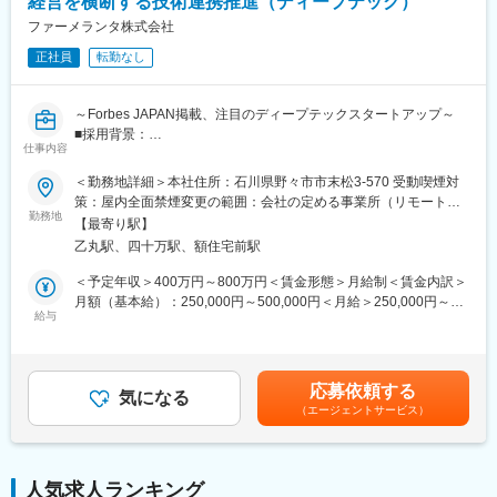
経営を横断する技術連携推進（ディープテック）
【この仕事の魅力】
ファーメランタ株式会社
変更の範囲：会社の定める業務
・チーム全体で協力しながら治験を進めていく風土があります。
正社員
転勤なし
各部門でお互いの情報連携が密な働きができます。
・転勤がほぼなく、残業も10～20時間のため、長期就業しやすい
環境です。女性管理職も多いです。
～Forbes JAPAN掲載、注目のディープテックスタートアップ～
■採用背景：
■キャリアパス：
仕事内容
当社は、合成生物学による持続可能でスケーラブルなバイオもの
導入研修後、OJTにて仕事の仕方を学んでいただきます。1年ほど
づくり拠点を構築するスタートアップです。創業以来、パイプラ
＜勤務地詳細＞本社住所：石川県野々市市末松3-570 受動喫煙対
で一人前と呼ばれるくらいの習熟度になります。その後はグルー
インと外部連携を拡大しており、R&D・事業開発・経営の「あい
策：屋内全面禁煙変更の範囲：会社の定める事業所（リモートワ
プマネージャーや管理職を目指してスキルを積んでいただきま
だ」を担う新規ポジションを募集します。
勤務地
ーク含む）
す。
【最寄り駅】
乙丸駅、四十万駅、額住宅前駅
■ポジション概要：
■IT×医療・東証プライムのエムスリーグループ：
研究と事業をつなぐ現場に近い距離で、技術評価・協力関係検
＜予定年収＞400万円～800万円＜賃金形態＞月給制＜賃金内訳＞
医療×ITを手掛ける国内大手エムスリーのグループ会社です。
討・新技術導入に横断的に関わるエントリー～ジュニア向けポジ
月額（基本給）：250,000円～500,000円＜月給＞250,000円～
2019年9月に3社合併を行い（ノイエス、アルメック、イスモ）、
ションです。外部の研究者・企業・CDMO・ベンダーとの連携プ
給与
500,000円＜昇給有無＞有＜残業手当＞有＜給与補足＞賞与あり
業界3位の規模となりました。
ロセスを学びながら、専門性とビジネス視点を広げられる役割で
（2カ月分）※今後ストックオプション導入も予定あり賃金はあく
エムスリーグループのITを活用して「治験のe化」を推進してお
す。バイオ領域を軸に、提携・技術選定・事業開発へ踏み出した
までも目安の金額であり、選考を通じて上下する可能性がありま
り、スピーディな治験運用ができるのも特徴です（新規の治験先
い方を歓迎します。
す。月給(月額)は固定手当を含めた表記です。
開拓／症例登録の短縮など）。社内システムも充実しており、外
応募依頼する
7カ国以上のメンバーが集う国際チームで、海外との共同研究・技
気になる
出しながらも社員感の連携がとりやすい環境です。
（エージェントサービス）
術連携・事業連携が日常的に進んでいます。
変更の範囲：会社の定める業務
■仕事内容：
◇社内R&D会議への参加、技術内容の整理、BD・経営陣向け資料
人気求人ランキング
の作成補助