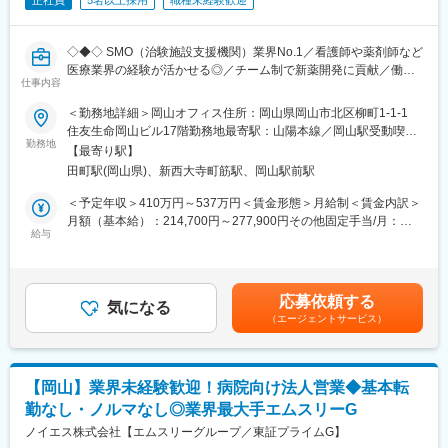
正社員
5名以上採用
職種未経験歓迎
◇◆◇ SMO（治験施設支援機関）業界No.1／看護師や薬剤師など
医療業界の経験が活かせる◎／チーム制で新薬開発に貢献／働き
仕事内容
方改革制度多数 ◇◆◇
＜勤務地詳細＞岡山オフィス住所：岡山県岡山市北区柳町1-1-1
【CRC=治験コーディネーターとは？】
住友生命岡山ビル17階勤務地最寄駅：山陽本線／岡山駅受動喫煙
病院・クリニックを訪問して、患者様や医師や院内スタッフ、さ
勤務地
対策：屋内全面禁煙変更の範囲：会社の定める事業所
【最寄り駅】
らに製薬企業との連絡・調整役を担います。また、治験を受けて
田町駅(岡山県)、新西大寺町筋駅、岡山駅前駅
いただく患者様の相談相手となり、じっくり向き合う仕事です。
＜予定年収＞410万円～537万円＜賃金形態＞月給制＜賃金内訳＞
【CRCのやりがい】
月額（基本給）：214,700円～277,900円その他固定手当/月：
CRCが集めている臨床データは、新薬の承認申請に欠かせない根
給与
58,000円～77,000円＜月給＞272,700円～354,900円＜昇給有無
拠データであり、CRCは新薬開発の一翼を担っております。
＞有＜残業手当＞有＜給与補足＞前職・経験を考慮の上、決定致
また、薬の効果を患者様の近くで見ることができ、喜びの声を直
します。■年収内訳＝(基本給＋手当)×12ヶ月＋賞与■各種手当：
接聞けることもあります。患者様や医療機関から「ありがとう」
CRC手当・休日連絡対応手当■賞与：年2回（6月、12月）／昇
応募依頼する
と感謝の言葉をいただけたときの喜びは、ひとしおです。
気になる
給：年1回（10月）※業績に応じ、決算賞与（秋季賞与）支給の場
（エージェントサービス）
合あり（10月）■時間外・休日出勤手当等の割増賃金は別途支給
【一日の流れ※一例】
賃金はあくまでも目安の金額であり、選考を通じて上下する可能
■朝：担当の医療機関に出勤
性があります。月給(月額)は固定手当を含めた表記です。
■午前：
【岡山】業界未経験歓迎！病院向け法人営業◆基本転
・治験の進捗状況の確認や患者様対応の予定などを、院内の治験
勤なし・ノルマなし◎業界最大手エムスリーG
事務局に共有
・来院された患者様の診察や検査に同席し、治験が手順通りに行
ノイエス株式会社【エムスリーグループ／東証プライムG】