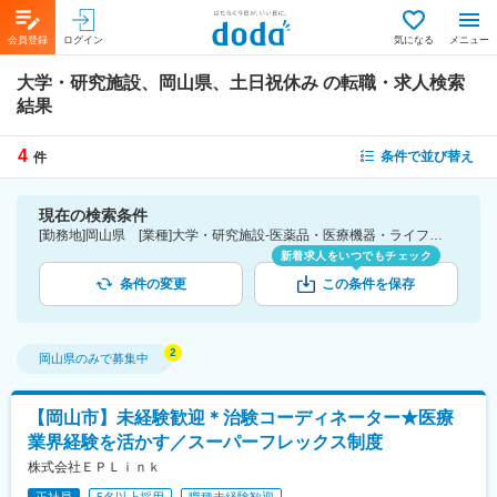
会員登録
ログイン
気になる
メニュー
大学・研究施設、岡山県、土日祝休み
の転職・求人検索
結果
4
条件で並び替え
件
現在の検索条件
[勤務地]岡山県 [業種]大学・研究施設-医薬品・医療機器・ライフサイエンス・医療系サービス [詳細条件](休日・働き方)土日祝休み
新着求人をいつでもチェック
条件の変更
この条件を保存
岡山県
のみで募集中
【岡山市】未経験歓迎＊治験コーディネーター★医療
業界経験を活かす／スーパーフレックス制度
株式会社ＥＰＬｉｎｋ