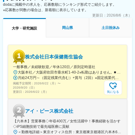
dodaに掲載中の求人を、応募数順にランキング形式でご紹介します。
◇新規PJT候補の技術的フィージビリティ検討の補助（文献調
※応募数が同数の場合は、新着順に表示しています。
査、社内データ収集、関係部署との調整等）
◇顧客・共同研究先・CDMO・ベンダーなど外部ステークホルダ
更新日：
2026/8/6（木）
ーとの技術コミュニケーション支援（資料作成、打合せ準備・同
席、フォローアップ）
岡山県
土日祝休み
大学・研究施設
◇学術・産業界の R&D 連携候補の調査、提携評価レポート作成補
助
◇社外専門家を招いたセミナー・技術講演会の企画・運営サポー
ト（候補リストアップ、日程調整、当日運営等）
◇AIツール、ラボオートメーション、先端分析機器などの新技術
株式会社日本保健衛生協会
導入における情報収集、デモ調整、評価結果の整理
◇プロジェクト・パートナー・技術動向に関する社内データベー
一般事務／未経験歓迎／年休120日／原則定時退社
ス/トラッカーの更新・管理
大阪本社／大阪府吹田市垂水町1-40-2※転勤はありません。■ アクセス阪急電鉄千里線「豊津駅」より徒歩9分大阪メトロ御堂筋線「江坂駅」より徒歩12分※受動喫煙対策実施
月給24万円～（固定残業代含む）+賞与（2回）※固定残業代は、時間外労働の有無に関わらず25時間・月3万8600円～支給上記を超える時間外労働分は追加で支給※年齢・経験・保有資格を考慮のうえ決定します
■仕事魅力：
掲載予定期間：
2026/6/22（月）
〜
◇R&D・BD・経営の交差点で、会社の技術判断と提携判断のプロ
2026/9/20（日）
セスを学べる
気になる
更新日：
2026/6/22（月）
◇学術・産業界の最前線にいる研究者や企業と接点を持てる
◇AI/自動化/先端分析(オミクス、ECHO MS 等)等、最新技術に触
れられる
アイ・ピース株式会社
◇スタートアップらしいスピード感の中で、専門性と実務経験を
急速に広げられる
【六本木】営業事務◇年収400万／女性活躍中！事務経験を活かす
◇海外パートナー訪問や国際学会への出張機会など、国内外でグ
◇iPS細胞技術で最先端医療に貢献
ローバルな実務経験を積める
＜勤務地詳細＞東京オフィス住所：東京都東京都港区六本木6-15-1 勤務地最寄駅：東京メトロ 日比谷線／六本木駅受動喫煙対策：屋内全面禁煙変更の範囲：会社の定める事業所
◇石川を拠点としつつ、能力・役割に応じてフルリモートも相談