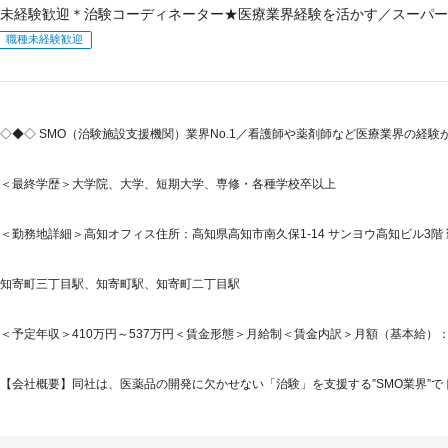
未経験歓迎＊治験コーディネーター★医療業界経験を活かす／スーパー
職種未経験歓迎
◇◆◇ SMO（治験施設支援機関）業界No.1／看護師や薬剤師など医療業界の経
＜最終学歴＞大学院、大学、短期大学、専修・各種学校卒以上
＜勤務地詳細＞高知オフィス住所：高知県高知市南久保1-14 サンヨウ高知ビル3階 
知寄町三丁目駅、知寄町駅、知寄町二丁目駅
＜予定年収＞410万円～537万円＜賃金形態＞月給制＜賃金内訳＞月額（基本給）：214,7
【会社概要】同社は、医薬品の開発に欠かせない「治験」を支援する”SMO業界”でト