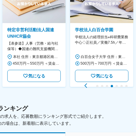
特定非営利活動法人国連
学校法人白百合学園
UNHCR協会
学校法人の経理担当※科研費業務
中心◇正社員／実働7.5h／年休
【表参道】人事（労務・給与社
130日／1881年創立の伝統女子
保等）◆国連の難民支援機関の
大学
活動を支える日本公式支援窓口
本社 住所：東京都港区南青山6-10-11 ウェスレーセンター3F 勤務地最寄駅：地下鉄各線／表参道駅 受動喫煙対策：屋内全面禁煙 変更の範囲：会社の定める事業所（リモートワーク含む）
白百合女子大学 住所：東京都調布市緑ヶ丘1-25 勤務地最寄駅：京王線／仙川駅 受動喫煙対策：屋内全面禁煙 変更の範囲：会社の定める事業所
◆正職員登用前提
450万円～550万円 ＜賃金形態＞ 月給制 ＜賃金内訳＞ 月額（基本給）：340,000円～420,000円 ＜月給＞ 340,000円～420,000円 ＜昇給有無＞ 有 ＜残業手当＞ 有 ＜給与補足＞ ※能力・経験によって決定します。 ■賞与あり（業績評価に応じて支給） 賃金はあくまでも目安の金額であり、選考を通じて上下する可能性があります。 月給(月額)は固定手当を含めた表記です。
500万円～700万円 ＜賃金形態＞ 月給制 ＜賃金内訳＞ 月額（基本給）：280,000円～430,000円 ＜月給＞ 280,000円～430,000円 ＜昇給有無＞ 有 ＜残業手当＞ 有 ＜給与補足＞ ※年齢・過去の経験に基づき、本学規定に合わせ決定 【残業手当】有 /残業時間に応じて全額支給（※想定年収に含む） 【各種手当】扶養手当/住宅手当/通勤手当 等 【賞与】年2回（6月、12月） 【昇給】年1回（4月） 賃金はあくまでも目安の金額であり、選考を通じて上下する可能性があります。 月給(月額)は固定手当を含めた表記です。
気になる
気になる
ランキング
載中の求人を、応募数順にランキング形式でご紹介します。
数の場合は、新着順に表示しています。