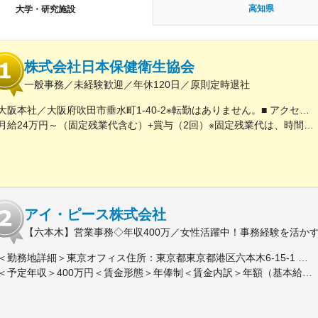
高知県
大学・研究施設
株式会社日本保健衛生協会
一般事務／未経験歓迎／年休120日／原則定時退社
大阪本社／大阪府吹田市垂水町1-40-2※転勤はありません。■ アクセス阪急電鉄千里線「豊津駅」より徒歩9分大阪メトロ御堂筋線「江坂駅」より徒歩12分※受動喫煙対策実施
月給24万円～（固定残業代含む）+賞与（2回）※固定残業代は、時間外労働の有無に関わらず25時間・月3万8600円～支給上記を超える時間外労働分は追加で支給※年齢・経験・保有資格を考慮のうえ決定します
アイ・ピース株式会社
【六本木】営業事務◇年収400万／女性活躍中！事務経験を活かす
＜勤務地詳細＞東京オフィス住所：東京都東京都港区六本木6-15-1 勤務地最寄駅：東京メトロ 日比谷線／六本木駅受動喫煙対策：屋内全面禁煙変更の範囲：会社の定める事業所
＜予定年収＞400万円＜賃金形態＞年俸制＜賃金内訳＞年額（基本給）：3,108,920円固定残業手当/月：74,490円（固定残業時間40時間0分/月）超過した時間外労働の残業手当は追加支給＜月額＞333,566円（12分割）（一律手当を含む）＜昇給有無＞有＜残業手当＞有＜給与補足＞※固定残業代制、超過分別途支給賃金はあくまでも目安の金額であり、選考を通じて上下する可能性があります。月給(月額)は固定手当を含めた表記です。