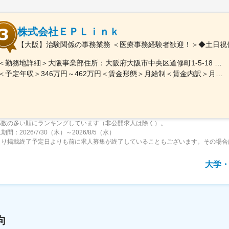
株式会社ＥＰＬｉｎｋ
【大阪】治験関係の事務業務 ＜医療事務経験者歓迎！＞◆土日祝
＜勤務地詳細＞大阪事業部住所：大阪府大阪市中央区道修町1-5-18 朝日生命道修町ビル3階勤務地最寄駅：大阪市営堺筋線／北浜駅受動喫煙対策：敷地内全面禁煙変更の範囲：会社の定める事業所
＜予定年収＞346万円～462万円＜賃金形態＞月給制＜賃金内訳＞月額（基本給）：210,500円～277,900円その他固定手当/月：8,000円～15,000円＜月給＞218,500円～292,900円＜昇給有無＞有＜残業手当＞有＜給与補足＞前職・経験を考慮の上、決定致します。■年収内訳＝基本給×12ヶ月＋賞与（基本給×4ヶ月)■賞与：年2回（6月、12月）／昇給：年1回（10月）※業績に応じ、決算賞与（秋季賞与）支給の場合あり（10月）■時間外・休日出勤手当等の割増賃金は別途支給賃金はあくまでも目安の金額であり、選考を通じて上下する可能性があります。月給(月額)は固定手当を含めた表記です。
募数の多い順にランキングしています（非公開求人は除く）。
間：2026/7/30（木）～2026/8/5（水）
より掲載終了予定日よりも前に求人募集が終了していることもございます。その場合
大学
向