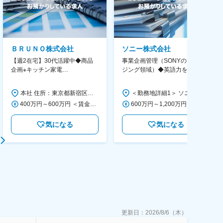
ＢＲＵＮＯ株式会社
ソニー株式会社
【週2在宅】30代活躍中◆商品
事業企画管理（SONYのイメー
企画※キッチン家電
ジング領域）◆英語力を活か
◆「BRUNO」新商品の企画／企
す/CFO管轄＃SECCFO0027
画～調達／働き方◎
本社 住所：東京都新宿区西新宿6丁目22-1 新宿スクエアタワー B1階 勤務地最寄駅：東京メトロ丸ノ内線／西新宿駅 受動喫煙対策：屋内全面禁煙 変更の範囲：会社の定める事業所（リモートワーク含む）
＜勤務地詳細1＞ ソニー株式会社 住所：神奈川県横浜市西区みなとみらい5-1-1 受動喫煙対策：屋内全面禁煙 ＜勤務地詳細2＞ ソニーシティ大崎 住所：東京都品川区大崎2-10-1 勤務地最寄駅：JR線／大崎駅 受動喫煙対策：屋内全面禁煙 変更の範囲：会社の定める事業所（リモートワーク含む）
400万円～600万円 ＜賃金形態＞ 月給制 経験・能力を考慮の上、優遇いたします。 ＜賃金内訳＞ 月額（基本給）：300,000円～450,000円 ＜月給＞ 300,000円～450,000円 ＜昇給有無＞ 有 ＜残業手当＞ 有 ＜給与補足＞ ・賞与実績：年2回 ・昇給：年1回 ※半年毎に評価を行い、評価が高ければ年齢に関係なく昇給・昇格していきます。創造性の高い人・新しいことにチャレンジした人が高い評価を得られます。 賃金はあくまでも目安の金額であり、選考を通じて上下する可能性があります。 月給(月額)は固定手当を含めた表記です。
600万円～1,200万円 ＜賃金形態＞ 月給制 ＜賃金内訳＞ 月額（基本給）：350,000円～500,000円 ＜月給＞ 350,000円～500,000円 ＜昇給有無＞ 有 ＜残業手当＞ 有 ＜給与補足＞ ※年収は経験や能力を考慮の上、当社規定により決定します。 賃金はあくまでも目安の金額であり、選考を通じて上下する可能性があります。 月給(月額)は固定手当を含めた表記です。
気になる
気になる
更新日：
2026/8/6（木）