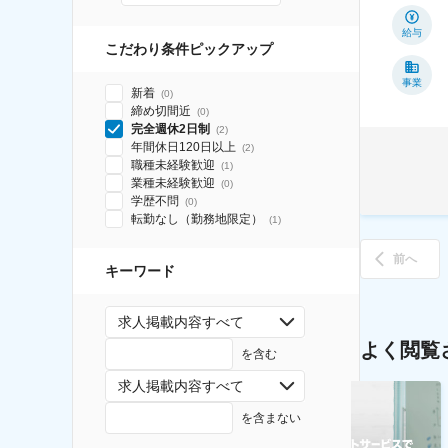
給与
こだわり条件ピックアップ
事業
新着
(
0
)
締め切間近
(
0
)
完全週休2日制
(
2
)
年間休日120日以上
(
2
)
職種未経験歓迎
(
1
)
業種未経験歓迎
(
0
)
学歴不問
(
0
)
転勤なし（勤務地限定）
(
1
)
前へ
キーワード
求人掲載内容すべて
よく閲覧
を含む
求人掲載内容すべて
を含まない