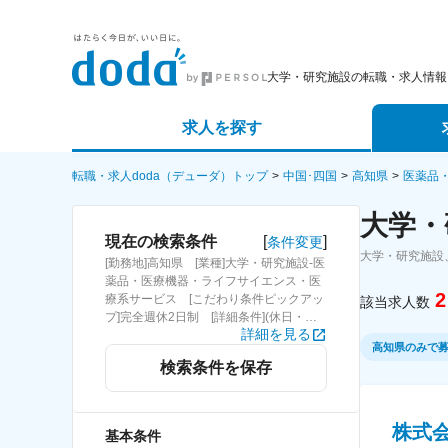
大学・研究施設の転職・求人情報
求人を探す
詳細条件から探す
エージェ
転職・求人doda（デューダ）トップ
中国･四国
高知県
医薬品
大学・
新着求人から探す
スカウト
[
]
現在の検索条件
条件変更
大学・研究施設
[勤務地]高知県 [業種]大学・研究施設-医
求人特集から探す
パートナ
薬品・医療機器・ライフサイエンス・医
2
療系サービス [こだわり条件ピックアッ
該当求人数
プ]完全週休2日制 [詳細条件](休日・働
詳細を見る
き方)完全週休2日制
高知県のみで
検索条件を保存
株式
基本条件