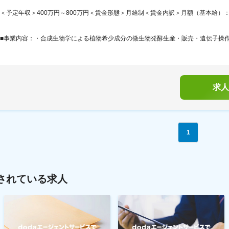
＜予定年収＞400万円～800万円＜賃金形態＞月給制＜賃金内訳＞月額（基本給）：250,0
■事業内容：・合成生物学による植物希少成分の微生物発酵生産・販売・遺伝子操作及
求人
1
されている求人