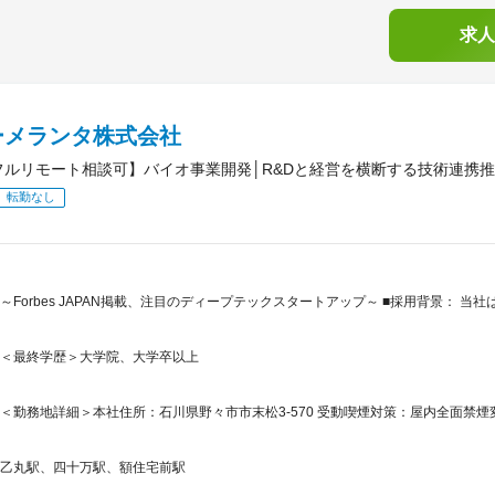
求人
ーメランタ株式会社
フルリモート相談可】バイオ事業開発│R&Dと経営を横断する技術連携
転勤なし
～Forbes JAPAN掲載、注目のディープテックスタートアップ～ ■採用背景： 
＜最終学歴＞大学院、大学卒以上
＜勤務地詳細＞本社住所：石川県野々市市末松3-570 受動喫煙対策：屋内全面禁煙
乙丸駅、四十万駅、額住宅前駅