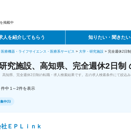
を掲載中
求人を紹介してもらう
知りたい・聞きたい
ントサービス
転職ノウハウ
・医療機器・ライフサイエンス・医療系サービス
大学・研究施設
完全週休2日
研究施設、高知県、完全週休2日制
サービス
データで見る転職
、高知県、完全週休2日制の転職・求人検索結果です。左の求人検索条件にて絞込み
ーエージェントサービス
コラム・インタビュー
件中
1～2
件
を表示
転職Q&A
(
1
)
募集中
会社ＥＰＬｉｎｋ