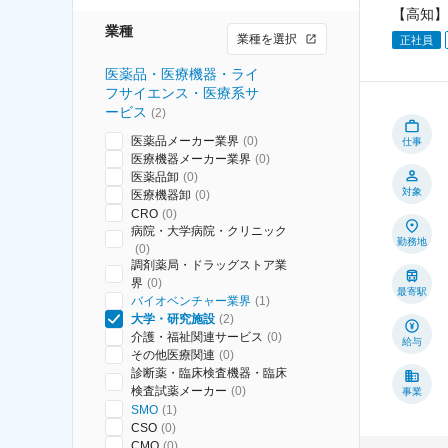
【高知】
業種
業種を選択
正社員
医薬品・医療機器・ライ
フサイエンス・医療系サ
ービス
(
2
)
医薬品メーカー業界
(
0
)
仕事
医療機器メーカー業界
(
0
)
医薬品卸
(
0
)
対象
医療機器卸
(
0
)
CRO
(
0
)
病院・大学病院・クリニック
勤務地
(
0
)
調剤薬局・ドラッグストア業
界
(
0
)
最寄駅
バイオベンチャー業界
(
1
)
大学・研究施設
(
2
)
介護・福祉関連サービス
(
0
)
給与
その他医療関連
(
0
)
診断薬・臨床検査機器・臨床
検査試薬メーカー
(
0
)
事業
SMO
(
1
)
CSO
(
0
)
CMO
(
0
)