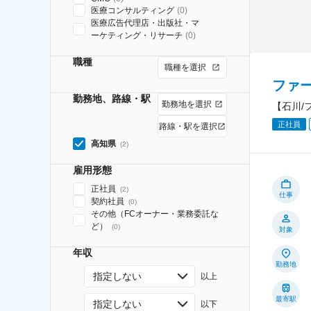
医療コンサルティング
(
0
)
医療広告代理店・出版社・マ
ーケティング・リサーチ
(
0
)
職種
職種を選択
ファ
勤務地、路線・駅
勤務地を選択
【石川/
正社員
路線・駅を選択
高知県
(
2
)
雇用形態
正社員
(
2
)
仕事
契約社員
(
0
)
その他（FCオーナー・業務委託な
ど）
(
0
)
対象
年収
勤務地
指定しない
以上
最寄駅
指定しない
以下