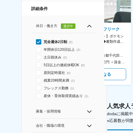
詳細条件
休日・働き方
選択中
AGC株式会社
株式会社ゲームフリーク
【横浜※一般職/転勤なし】庶
【庶務アシスタント】ポケモン
務・事務担当～開発部材の発注
シリーズ開発企業◆書類作成・
完全週休2日制
(
2
)
やDXに向けたシステム利用等～
データ入力など◆年休126日・
年間休日120日以上
(
2
)
食事補助あり◎
AGC横浜テクニカルセンター 住所：神奈川県横浜市鶴見区末広町1-1 勤務地最寄駅：JR線／弁天橋駅 受動喫煙対策：敷地内喫煙可能場所あり 変更の範囲：無
本社 住所：東京都千代田区神田錦町2-2-1 KANDASQUARE 受動喫煙対策：屋内全面禁煙 変更の範囲：会社の定める事業所
土日祝休み
(
2
)
400万円～550万円 ＜賃金形態＞ 月給制 固定給＋業績給 ＜賃金内訳＞ 月額（基本給）：230,000円～280,000円 ＜月給＞ 230,000円～280,000円 ＜昇給有無＞ 有 ＜残業手当＞ 有 ＜給与補足＞ ※上記はあくまで最低保証額です。実際にはこれまでの経験やスキルを考慮の上、決定します。 年収には残業代は含めておりません。 ■昇給：年1回 ■賞与：年2回 賃金はあくまでも目安の金額であり、選考を通じて上下する可能性があります。 月給(月額)は固定手当を含めた表記です。
350万円～500万円 ＜賃金形態＞ 月給制 ＜賃金内訳＞ 月額（基本給）：215,000円～307,000円 固定残業手当/月：76,700円～110,000円（固定残業時間45時間0分/月） 超過した時間外労働の残業手当は追加支給 ＜月給＞ 291,700円～417,000円（一律手当を含む） ＜昇給有無＞ 有 ＜残業手当＞ 有 ＜給与補足＞ ※経験・能力を考慮の上、年齢に関わりなく当社規定により優遇します。 賃金はあくまでも目安の金額であり、選考を通じて上下する可能性があります。 月給(月額)は固定手当を含めた表記です。
5日以上の連続休暇OK
(
0
)
原則定時退社
(
0
)
気になる
気になる
残業20時間未満
(
1
)
フレックス勤務
(
1
)
産休・育休取得実績あり
(
1
)
人気求人
募集・採用情報
dodaに掲
※応募数が同
会社・職場の環境