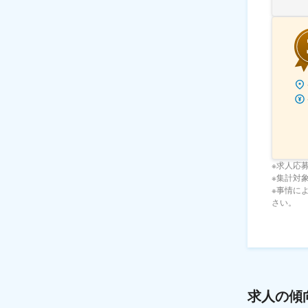
※求人応
※集計対象期
※事情に
さい。
求人の傾