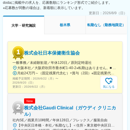
dodaに掲載中の求人を、応募数順にランキング形式でご紹介します。
事務局に共有
変更の範囲：会社の定める業務
※応募数が同数の場合は、新着順に表示しています。
・来院された患者様の診察や検査に同席し、治験が手順通りに行
われているか、患者様の状態変化が無いかを確認します。
更新日：
2026/8/9（日）
■午後：
・患者様の報告書作成
栃木県
転勤なし（勤務地限定）
大学・研究施設
・治験の参加候補となる患者様をカルテから探す
・医師との打ち合わせ
【研修制度について】
■基礎研修が充実：
株式会社日本保健衛生協会
入社後1か月は研修期間となります。ビジネスマナーやPCスキル
研修が入社後研修としてあり、PC慣れしていない方も安心してご
一般事務／未経験歓迎／年休120日／原則定時退社
入社いただけます。
大阪本社／大阪府吹田市垂水町1-40-2※転勤はありません。■ アクセス阪急電鉄千里線「豊津駅」より徒歩9分大阪メトロ御堂筋線「江坂駅」より徒歩12分※受動喫煙対策実施
■配属後も丁寧なフォロー：
月給24万円～（固定残業代含む）+賞与（2回）※固定残業代は、時間外労働の有無に関わらず25時間・月3万8600円～支給上記を超える時間外労働分は追加で支給※年齢・経験・保有資格を考慮のうえ決定します
現場配属後は、OJTで独り立ちまでサポートその後も定期的なフ
掲載予定期間：
2026/6/22（月）
〜
ォローアップ研修や、専門性を高める継続研修、階層別研修など
2026/9/20（日）
様々な研修をご用意しています。
気になる
更新日：
2026/6/22（月）
【働きやすい制度と環境】
New
・ご自宅から1時間程度で通える施設をお任せする予定です。
・スーパーフレックスタイム制を導入しており、社員自身が業務
株式会社Gaudi Clinical（ガウディ クリニカ
のスケジュールに合わせて始業、就業時間を決めることができま
ル）
す。
社内SE／残業月10時間／年休128日／フレックス／服装自由
・5日間のリフレッシュ休暇制度や、時間単位で取得できる有給休
【中央区日本橋・本社／転勤なし】＜住所＞東京都中央区日本橋本町4-8-15 ネオカワイビル10F＜アクセス＞・JR「新日本橋駅」から徒歩1分、「神田駅」から徒歩8分・東京メトロ「三越前駅」から徒歩5分、「小伝馬町駅」から徒歩5分※受動喫煙対策あり（屋内全面禁煙）
暇。