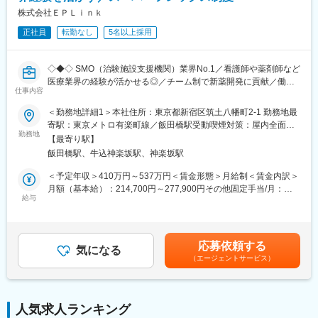
復帰後は短時間勤務制度の利用も可能。
◇顧客・共同研究先・CDMO・ベンダーなど外部ステークホルダ
株式会社ＥＰＬｉｎｋ
※育児休業から復帰し3ヶ月後に、育児補助支援金を給付。
ーとの技術コミュニケーション支援（資料作成、打合せ準備・同
※育児休業、時短勤務制度は入社～1年経過後から取得可能。
正社員
転勤なし
5名以上採用
席、フォローアップ）
◇学術・産業界の R&D 連携候補の調査、提携評価レポート作成補
助
変更の範囲：会社の定める業務
◇◆◇ SMO（治験施設支援機関）業界No.1／看護師や薬剤師など
◇社外専門家を招いたセミナー・技術講演会の企画・運営サポー
医療業界の経験が活かせる◎／チーム制で新薬開発に貢献／働き
ト（候補リストアップ、日程調整、当日運営等）
仕事内容
方改革制度多数 ◇◆◇
◇AIツール、ラボオートメーション、先端分析機器などの新技術
導入における情報収集、デモ調整、評価結果の整理
＜勤務地詳細1＞本社住所：東京都新宿区筑土八幡町2-1 勤務地最
【CRC=治験コーディネーターとは？】
◇プロジェクト・パートナー・技術動向に関する社内データベー
寄駅：東京メトロ有楽町線／飯田橋駅受動喫煙対策：屋内全面禁
病院・クリニックを訪問して、患者様や医師や院内スタッフ、さ
勤務地
ス/トラッカーの更新・管理
煙＜勤務地詳細2＞全国いずれかの医療施設住所：全国いずれかの
【最寄り駅】
らに製薬企業との連絡・調整役を担います。また、治験を受けて
医療施設 受動喫煙対策：屋内全面禁煙変更の範囲：会社の定める
飯田橋駅、牛込神楽坂駅、神楽坂駅
いただく患者様の相談相手となり、じっくり向き合う仕事です。
■仕事魅力：
事業所
◇R&D・BD・経営の交差点で、会社の技術判断と提携判断のプロ
＜予定年収＞410万円～537万円＜賃金形態＞月給制＜賃金内訳＞
【CRCのやりがい】
セスを学べる
月額（基本給）：214,700円～277,900円その他固定手当/月：
CRCが集めている臨床データは、新薬の承認申請に欠かせない根
給与
◇学術・産業界の最前線にいる研究者や企業と接点を持てる
58,000円～77,000円＜月給＞272,700円～354,900円＜昇給有無
拠データであり、CRCは新薬開発の一翼を担っております。
◇AI/自動化/先端分析(オミクス、ECHO MS 等)等、最新技術に触
＞有＜残業手当＞有＜給与補足＞前職・経験を考慮の上、決定致
また、薬の効果を患者様の近くで見ることができ、喜びの声を直
れられる
します。■年収内訳＝(基本給＋手当)×12ヶ月＋賞与■各種手当：
接聞けることもあります。患者様や医療機関から「ありがとう」
◇スタートアップらしいスピード感の中で、専門性と実務経験を
CRC手当・休日連絡対応手当■賞与：年2回（6月、12月）／昇
応募依頼する
と感謝の言葉をいただけたときの喜びは、ひとしおです。
気になる
急速に広げられる
給：年1回（10月）※業績に応じ、決算賞与（秋季賞与）支給の場
（エージェントサービス）
◇海外パートナー訪問や国際学会への出張機会など、国内外でグ
合あり（10月）■時間外・休日出勤手当等の割増賃金は別途支給
【一日の流れ※一例】
ローバルな実務経験を積める
賃金はあくまでも目安の金額であり、選考を通じて上下する可能
■朝：担当の医療機関に出勤
◇石川を拠点としつつ、能力・役割に応じてフルリモートも相談
性があります。月給(月額)は固定手当を含めた表記です。
■午前：
可能
人気求人ランキング
・治験の進捗状況の確認や患者様対応の予定などを、院内の治験