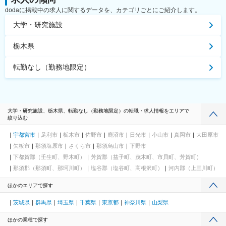
dodaに掲載中の求人に関するデータを、カテゴリごとにご紹介します。
大学・研究施設
栃木県
転勤なし（勤務地限定）
大学・研究施設、栃木県、転勤なし（勤務地限定）の転職・求人情報をエリアで
絞り込む
宇都宮市
足利市
栃木市
佐野市
鹿沼市
日光市
小山市
真岡市
大田原市
矢板市
那須塩原市
さくら市
那須烏山市
下野市
下都賀郡（壬生町、野木町）
芳賀郡（益子町、茂木町、市貝町、芳賀町）
那須郡（那須町、那珂川町）
塩谷郡（塩谷町、高根沢町）
河内郡（上三川町）
ほかのエリアで探す
茨城県
群馬県
埼玉県
千葉県
東京都
神奈川県
山梨県
ほかの業種で探す