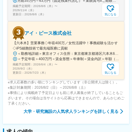
月給35万円～63万円（固定残業代含む）＋業績賞与※ご経験・スキルを考慮の上決定いたします※固定残業代は、時間外労働の有無にかかわらず月35時間分を、月8万3400円～15万円支給。（35時間を超える時間外労働分は追加で支給）
・産前産後休暇（妊娠中時短勤務あり）、子供が3歳になるまで取
掲載予定期間：
2026/8/6（木）
〜
得できる育児休業、
2026/11/4（水）
復帰後は短時間勤務制度の利用も可能。
気になる
更新日：
2026/8/6（木）
※育児休業から復帰し3ヶ月後に、育児補助支援金を給付。
※育児休業、時短勤務制度は入社～1年経過後から取得可能。
アイ・ピース株式会社
変更の範囲：会社の定める業務
【六本木】営業事務◇年収400万／女性活躍中！事務経験を活かす
◇iPS細胞技術で最先端医療に貢献
＜勤務地詳細＞東京オフィス住所：東京都東京都港区六本木6-15-1 勤務地最寄駅：東京メトロ 日比谷線／六本木駅受動喫煙対策：屋内全面禁煙変更の範囲：会社の定める事業所
＜予定年収＞400万円＜賃金形態＞年俸制＜賃金内訳＞年額（基本給）：3,108,920円固定残業手当/月：74,490円（固定残業時間40時間0分/月）超過した時間外労働の残業手当は追加支給＜月額＞333,566円（12分割）（一律手当を含む）＜昇給有無＞有＜残業手当＞有＜給与補足＞※固定残業代制、超過分別途支給賃金はあくまでも目安の金額であり、選考を通じて上下する可能性があります。月給(月額)は固定手当を含めた表記です。
掲載予定期間：
2026/6/4（木）
〜
2026/9/2（水）
気になる
更新日：
2026/7/23（木）
※求人応募数の多い順にランキングしています（非公開求人は除く）。
※集計対象期間：2026/8/2（日）～2026/8/8（土）
※事情により掲載終了予定日よりも前に求人募集が終了していることもご
ざいます。その場合は当サイトから応募はできませんので、あらかじめご
了承ください。
大学・研究施設
の人気求人ランキングを詳しく見る
求人の傾向