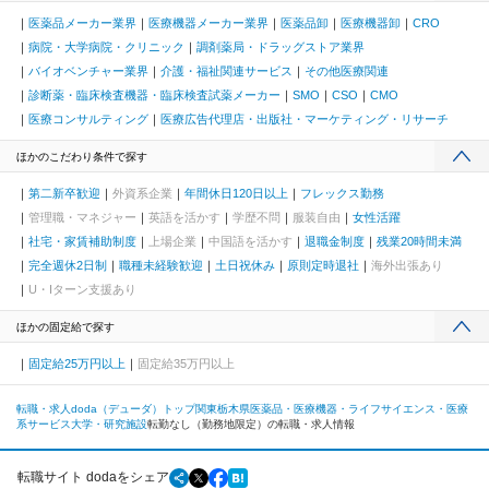
医薬品メーカー業界
医療機器メーカー業界
医薬品卸
医療機器卸
CRO
病院・大学病院・クリニック
調剤薬局・ドラッグストア業界
バイオベンチャー業界
介護・福祉関連サービス
その他医療関連
診断薬・臨床検査機器・臨床検査試薬メーカー
SMO
CSO
CMO
医療コンサルティング
医療広告代理店・出版社・マーケティング・リサーチ
ほかのこだわり条件で探す
第二新卒歓迎
外資系企業
年間休日120日以上
フレックス勤務
管理職・マネジャー
英語を活かす
学歴不問
服装自由
女性活躍
社宅・家賃補助制度
上場企業
中国語を活かす
退職金制度
残業20時間未満
完全週休2日制
職種未経験歓迎
土日祝休み
原則定時退社
海外出張あり
U・Iターン支援あり
ほかの固定給で探す
固定給25万円以上
固定給35万円以上
転職・求人doda（デューダ）トップ
関東
栃木県
医薬品・医療機器・ライフサイエンス・医療
系サービス
大学・研究施設
転勤なし（勤務地限定）の転職・求人情報
転職サイト dodaをシェア