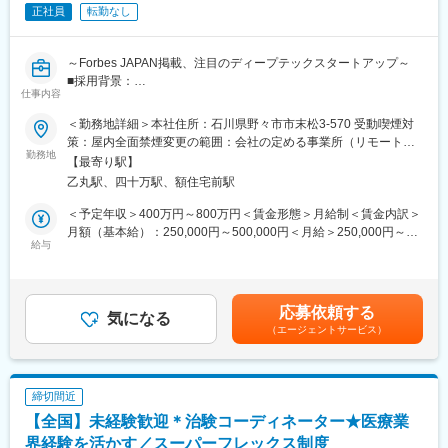
われているか、患者様の状態変化が無いかを確認します。
正社員
転勤なし
■午後：
・患者様の報告書作成
・治験の参加候補となる患者様をカルテから探す
～Forbes JAPAN掲載、注目のディープテックスタートアップ～
・医師との打ち合わせ
■採用背景：
仕事内容
当社は、合成生物学による持続可能でスケーラブルなバイオもの
【研修制度について】
づくり拠点を構築するスタートアップです。創業以来、パイプラ
＜勤務地詳細＞本社住所：石川県野々市市末松3-570 受動喫煙対
■基礎研修が充実：
インと外部連携を拡大しており、R&D・事業開発・経営の「あい
策：屋内全面禁煙変更の範囲：会社の定める事業所（リモートワ
入社後1か月は研修期間となります。ビジネスマナーやPCスキル
だ」を担う新規ポジションを募集します。
勤務地
ーク含む）
研修が入社後研修としてあり、PC慣れしていない方も安心してご
【最寄り駅】
入社いただけます。
乙丸駅、四十万駅、額住宅前駅
■ポジション概要：
■配属後も丁寧なフォロー：
研究と事業をつなぐ現場に近い距離で、技術評価・協力関係検
＜予定年収＞400万円～800万円＜賃金形態＞月給制＜賃金内訳＞
現場配属後は、OJTで独り立ちまでサポートその後も定期的なフ
討・新技術導入に横断的に関わるエントリー～ジュニア向けポジ
月額（基本給）：250,000円～500,000円＜月給＞250,000円～
ォローアップ研修や、専門性を高める継続研修、階層別研修など
ションです。外部の研究者・企業・CDMO・ベンダーとの連携プ
給与
500,000円＜昇給有無＞有＜残業手当＞有＜給与補足＞賞与あり
様々な研修をご用意しています。
ロセスを学びながら、専門性とビジネス視点を広げられる役割で
（2カ月分）※今後ストックオプション導入も予定あり賃金はあく
す。バイオ領域を軸に、提携・技術選定・事業開発へ踏み出した
までも目安の金額であり、選考を通じて上下する可能性がありま
【働きやすい制度と環境】
い方を歓迎します。
す。月給(月額)は固定手当を含めた表記です。
・ご自宅から1時間程度で通える施設をお任せする予定です。
応募依頼する
7カ国以上のメンバーが集う国際チームで、海外との共同研究・技
気になる
・スーパーフレックスタイム制を導入しており、社員自身が業務
（エージェントサービス）
術連携・事業連携が日常的に進んでいます。
のスケジュールに合わせて始業、就業時間を決めることができま
す。
■仕事内容：
・5日間のリフレッシュ休暇制度や、時間単位で取得できる有給休
◇社内R&D会議への参加、技術内容の整理、BD・経営陣向け資料
暇。
締切間近
の作成補助
・産前産後休暇（妊娠中時短勤務あり）、子供が3歳になるまで取
【全国】未経験歓迎＊治験コーディネーター★医療業
◇新規PJT候補の技術的フィージビリティ検討の補助（文献調
得できる育児休業、
査、社内データ収集、関係部署との調整等）
界経験を活かす／スーパーフレックス制度