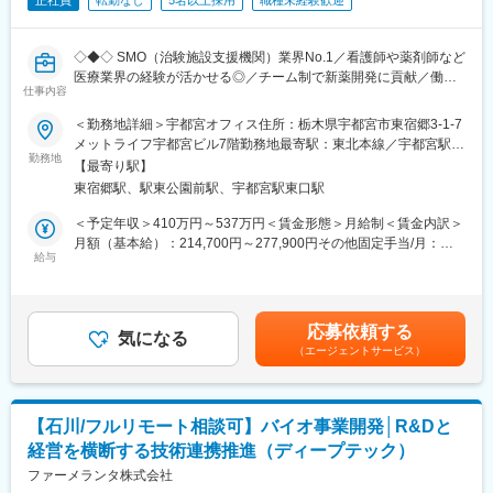
正社員
転勤なし
5名以上採用
職種未経験歓迎
◇◆◇ SMO（治験施設支援機関）業界No.1／看護師や薬剤師など
医療業界の経験が活かせる◎／チーム制で新薬開発に貢献／働き
仕事内容
方改革制度多数 ◇◆◇
＜勤務地詳細＞宇都宮オフィス住所：栃木県宇都宮市東宿郷3-1-7
【CRC=治験コーディネーターとは？】
メットライフ宇都宮ビル7階勤務地最寄駅：東北本線／宇都宮駅受
病院・クリニックを訪問して、患者様や医師や院内スタッフ、さ
勤務地
動喫煙対策：その他（主要事業所は屋内禁煙だが、事業所により
【最寄り駅】
らに製薬企業との連絡・調整役を担います。また、治験を受けて
異なる ）変更の範囲：会社の定める事業所
東宿郷駅、駅東公園前駅、宇都宮駅東口駅
いただく患者様の相談相手となり、じっくり向き合う仕事です。
＜予定年収＞410万円～537万円＜賃金形態＞月給制＜賃金内訳＞
【CRCのやりがい】
月額（基本給）：214,700円～277,900円その他固定手当/月：
CRCが集めている臨床データは、新薬の承認申請に欠かせない根
給与
58,000円～77,000円＜月給＞272,700円～354,900円＜昇給有無
拠データであり、CRCは新薬開発の一翼を担っております。
＞有＜残業手当＞有＜給与補足＞前職・経験を考慮の上、決定致
また、薬の効果を患者様の近くで見ることができ、喜びの声を直
します。■年収内訳＝(基本給＋手当)×12ヶ月＋賞与■各種手当：
接聞けることもあります。患者様や医療機関から「ありがとう」
CRC手当・休日連絡対応手当■賞与：年2回（6月、12月）／昇
応募依頼する
と感謝の言葉をいただけたときの喜びは、ひとしおです。
気になる
給：年1回（10月）※業績に応じ、決算賞与（秋季賞与）支給の場
（エージェントサービス）
合あり（10月）■時間外・休日出勤手当等の割増賃金は別途支給
【一日の流れ※一例】
賃金はあくまでも目安の金額であり、選考を通じて上下する可能
■朝：担当の医療機関に出勤
性があります。月給(月額)は固定手当を含めた表記です。
■午前：
【石川/フルリモート相談可】バイオ事業開発│R&Dと
・治験の進捗状況の確認や患者様対応の予定などを、院内の治験
経営を横断する技術連携推進（ディープテック）
事務局に共有
・来院された患者様の診察や検査に同席し、治験が手順通りに行
ファーメランタ株式会社