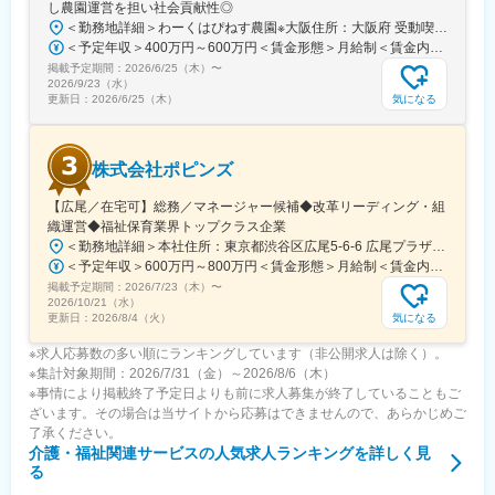
し農園運営を担い社会貢献性◎
＜勤務地詳細＞わーくはぴねす農園※大阪住所：大阪府 受動喫煙対策：敷地内全面禁煙変更の範囲：会社の定める事業所
＜予定年収＞400万円～600万円＜賃金形態＞月給制＜賃金内訳＞月額（基本給）：280,000円～420,000円＜月給＞280,000円～420,000円＜昇給有無＞有＜残業手当＞有＜給与補足＞※予定年収はあくまでも目安の金額であり、選考を通じて上下する可能性があります。■昇給：年2回（8月・2月）■賞与：年2回（7月・12月）賃金はあくまでも目安の金額であり、選考を通じて上下する可能性があります。月給(月額)は固定手当を含めた表記です。
掲載予定期間：
2026/6/25（木）
〜
2026/9/23（水）
気になる
更新日：
2026/6/25（木）
株式会社ポピンズ
【広尾／在宅可】総務／マネージャー候補◆改革リーディング・組
織運営◆福祉保育業界トップクラス企業
＜勤務地詳細＞本社住所：東京都渋谷区広尾5-6-6 広尾プラザ勤務地最寄駅：東京メトロ日比谷線／広尾駅受動喫煙対策：屋内全面禁煙変更の範囲：会社の定める事業所（リモートワーク含む）
＜予定年収＞600万円～800万円＜賃金形態＞月給制＜賃金内訳＞月額（基本給）：400,000円～540,000円その他固定手当/月：100,000円～150,000円＜月給＞500,000円～690,000円＜昇給有無＞有＜残業手当＞無＜給与補足＞■その他固定手当：管理職手当■給与改定有、賞与有（※業績、評価により変動有：昨年度標準評価では2.8カ月）※試用期間中は査定期間に含まれません賃金はあくまでも目安の金額であり、選考を通じて上下する可能性があります。月給(月額)は固定手当を含めた表記です。
掲載予定期間：
2026/7/23（木）
〜
2026/10/21（水）
気になる
更新日：
2026/8/4（火）
※求人応募数の多い順にランキングしています（非公開求人は除く）。
※集計対象期間：2026/7/31（金）～2026/8/6（木）
※事情により掲載終了予定日よりも前に求人募集が終了していることもご
ざいます。その場合は当サイトから応募はできませんので、あらかじめご
了承ください。
介護・福祉関連サービス
の人気求人ランキングを詳しく見
る