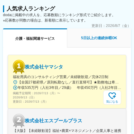
人気求人ランキング
dodaに掲載中の求人を、応募数順にランキング形式でご紹介します。
※応募数が同数の場合は、新着順に表示しています。
更新日：
2026/8/7（金）
5日以上の連続休暇OK
介護・福祉関連サービス
株式会社ヤマシタ
福祉用具のコンサルティング営業／未経験歓迎／完休2日制
【全国27都府県／原則転勤なし／直行直帰可】★勤務地は希望を考慮★拠点により車通勤OK※充足状況により、ご希望の勤務地での募集が終了している場合があります。※転居を伴う転勤の有無は、半年ごとに希望を伺い、選択いただけます。■東北■・宮城県（仙台市）■関東■・東京都（東京23区など）・神奈川県（横浜市など）・埼玉県（さいたま市など）・千葉県（千葉市など）・茨城県（水戸市）・栃木県（宇都宮市／足利市）・群馬県（前橋市）■東海■・愛知県（名古屋市／豊田市／豊橋市／小牧市）・静岡県（静岡市／浜松市／沼津市／焼津市／富士市）・岐阜県（岐阜市）・三重県（四日市市）■信越・北陸■・長野県（長野市）・山梨県（甲府市）・石川県（金沢市）・富山県（富山市）・福井県（福井市）■関西■・大阪府・兵庫県（神戸市／尼崎市／姫路市）・京都府（京都市）・奈良県（奈良市／天理市）・滋賀県（大津市／彦根市）・和歌山県（和歌山市／田辺市）■中国■・広島県（広島市）・岡山県（岡山市）■四国■・香川県（高松市）■九州■・福岡県（福岡市）
年収535万円（入社3年目／29歳） 年収450万円（入社2年目／26歳）
掲載予定期間：
2026/7/13（月）
〜
2026/9/13（日）
気になる
更新日：
2026/7/13（月）
株式会社エスプールプラス
【大阪】【未経験歓迎】福祉×農業×マネジメント／企業人事と連携