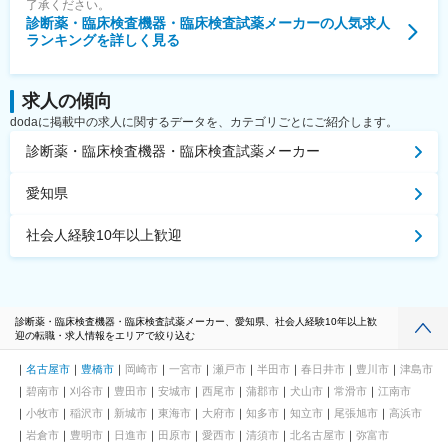
了承ください。
診断薬・臨床検査機器・臨床検査試薬メーカー
の人気求人
ランキングを詳しく見る
求人の傾向
dodaに掲載中の求人に関するデータを、カテゴリごとにご紹介します。
診断薬・臨床検査機器・臨床検査試薬メーカー
愛知県
社会人経験10年以上歓迎
診断薬・臨床検査機器・臨床検査試薬メーカー、愛知県、社会人経験10年以上歓
迎の転職・求人情報をエリアで絞り込む
名古屋市
豊橋市
岡崎市
一宮市
瀬戸市
半田市
春日井市
豊川市
津島市
碧南市
刈谷市
豊田市
安城市
西尾市
蒲郡市
犬山市
常滑市
江南市
小牧市
稲沢市
新城市
東海市
大府市
知多市
知立市
尾張旭市
高浜市
岩倉市
豊明市
日進市
田原市
愛西市
清須市
北名古屋市
弥富市