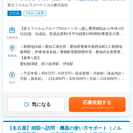
識はそこまで持っていなくても大丈夫です。スキルを備えたあと
富士フイルムワコーケミカル株式会社
は土日（当番制）に呼び出しはありますが一次対応はコールセン
正社員
5名以上採用
ターが行い、現場での対応が必要な場合のみ、出勤します。また
呼び出し手当、待機手当、時間外出勤手当などはしっかり完備さ
れております。
【富士フイルムグループ/UIターン引っ越し費用補助あり/年休125
■研修制度：各営業所の先輩社員とOJT形式で半年～1年程度かけ
日/試薬、化成品、医薬品原料/月平均残業10時間程/事業拡大期で
て育成を行います。過去にも未経験の方も多く入社していますの
仕事内容
組織強化中】
でご安心ください。
■企業・求人の特色：
＜勤務地詳細＞愛知工場住所：愛知県豊橋市新西浜町2-2 勤務地
■長期的な就業可能：現在は勤続年数20年と在籍している方も多
・富士フイルム和光純薬の中核グループ企業《試薬、化成品、医
最寄駅：JR東海道本線／豊橋駅受動喫煙対策：敷地内全面禁煙変
数おり年齢層も20歳～50歳とバランスよく活躍しています。自己
薬品原料／中間体を製造》～ワクチンに使用される培地や半導体
勤務地
更の範囲：会社の定める拠点全般
都合の退職も3~5％と大手日系メーカーと同様に非常に長く働け
【最寄り駅】
の微細加工に使用される薬剤等製造し業績好調～
る環境です。
愛知御津駅、西小坂井駅、伊奈駅
■キャリアパス：機械だけでなく電気やIT・科学の知識も身に着け
■仕事の内容：
＜予定年収＞450万円～638万円＜賃金形態＞月給制＜賃金内訳＞
ることができます。エンジニアのキャリアパスは無限であり、社
・半導体材料／試薬／化成品の製造を幅広くお任せします。まず
月額（基本給）：218,800円～328,000円＜月給＞218,800円～
内公募制度によりサービスマネージャーとして現場のマネジメン
は試製を行い、量産化するための仕様や設備を選定。同時に原料
給与
328,000円＜昇給有無＞有＜残業手当＞有＜給与補足＞■賞与実
ト、本社工場での製品開発・改良、サービス体制の仕組み作りな
手配やダイヤ（工程表）の策定を行います。
績：年2回 ※2024年度実績（約5.0ヶ月分）■昇給：年1回賃金はあ
ど積極的なキャリア構築が可能です。
くまでも目安の金額であり、選考を通じて上下する可能性があり
■詳細：
ます。月給(月額)は固定手当を含めた表記です。
変更の範囲：会社の定める業務
応募依頼する
・原料の計量・運搬・仕込み
気になる
（エージェントサービス）
・製造プロセスに関わる各種装置の操作／運転
・製造プロセスの管理／監視／記録（反応、晶析など）
・製品の取出／計量／梱包
・設備機器・装置の保全業務
【名古屋】病院へ訪問・機器の使い方サポート（ノル