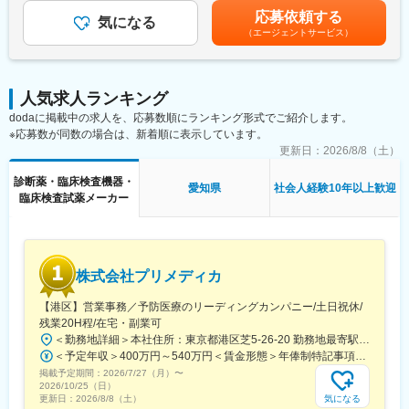
・当社検査機器の新規据付
でのご経験に応じ、決定します。賃金はあくまでも目安の金額で
10:00～顧客訪問（修理訪問、営業同行、巡回訪問）
応募依頼する
・ユーザー（臨床検査技師）に対する機器の操作説明
気になる
あり、選考を通じて上下する可能性があります。月給(月額)は固定
12:00～昼食
（エージェントサービス）
・当社検査機器の保守点検
手当を含めた表記です。
13:00～顧客訪問（修理訪問、営業同行、巡回訪問）
・緊急修理対応
17:00～事務処理、報告書作成、スケジュール確認
・保守点検のスケジューリング、作業報告書の作成
18:00～退社
※保守点検は契約締結や請求業務はありますが、契約目標などの予
人気求人ランキング
算はありません。
【同社の特徴】
dodaに掲載中の求人を、応募数順にランキング形式でご紹介します。
※緊急時の一次対応はコールセンターが対応です。二次対応として
1981年に設立し、微生物検査に使用する動物血液と血清、培地の
※応募数が同数の場合は、新着順に表示しています。
後日修理に訪問することがメインとなります。
製造と販売から事業を開始。微生物培の原料として動物の血液が
更新日：
2026/8/8（土）
必要不可欠である点に着目し、ウサギやヒツジ、ウマなど取り扱
■担当製品・環境：
い品目を増やして参りました。それまで培ってきたノウハウを基
診断薬・臨床検査機器・
医療機関や検査センターで使用される臨床検査機器になります。
愛知県
社会人経験10年以上歓迎
にモノクロおよびポリクロ等抗体受託サービスを手掛け、微生物
臨床検査試薬メーカー
顧客から圧倒的な知名度があるだけでなく、業務を通して顧客と
培地の製品ラインアップを充実、最近では細胞の培養に用いる組
深く接点を持てるため、営業職など社内連携を通して、顧客の検
織培養培地の開発に特に注力してきました。
査の質や生産性向上に貢献することができます。実際に本ポジシ
ョンからの声で製品改良に繋がった事例が複数あり、オープンな
変更の範囲：会社の定める業務
環境、かつチーム全員で協力・分担する環境があります。
株式会社プリメディカ
■働き方：
【港区】営業事務／予防医療のリーディングカンパニー/土日祝休/
・月平均残業時間は20時間程度
残業20H程/在宅・副業可
・機器の新規設置は夕方～夜にかけて行うケースが月に数回あり
＜勤務地詳細＞本社住所：東京都港区芝5-26-20 勤務地最寄駅：都営大江戸線／大門駅受動喫煙対策：屋内全面禁煙変更の範囲：会社の定める事業所（リモートワーク含む）
得ます。また大型連休など、医療機関がお休みの際に作業が集中
＜予定年収＞400万円～540万円＜賃金形態＞年俸制特記事項なし＜賃金内訳＞年額（基本給）：3,210,000円～4,653,360円固定残業手当/月：65,462円～112,220円（固定残業時間30時間0分/月）超過した時間外労働の残業手当は追加支給＜月額＞332,962円～500,000円（12分割）（一律手当を含む）＜昇給有無＞有＜残業手当＞有賃金はあくまでも目安の金額であり、選考を通じて上下する可能性があります。月給(月額)は固定手当を含めた表記です。
します。夜間/休日の対応は週単位でチームで当番制で行ってお
掲載予定期間：
2026/7/27（月）
〜
り、特定の人員が多くならないようにしています。また、当番や
2026/10/25（日）
緊急対応などで夜間/休日勤務を行なった場合は翌日半休や代休な
気になる
更新日：
2026/8/8（土）