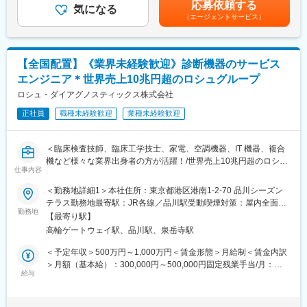
応募依頼する
年間休日126日・土日祝休み、残業時間は月平均10時間程となっ
気になる
です。
■その他：
（エージェントサービス）
ており、ワークライフバランスを整えやすい環境です。また、休
診断補助として使用する画像解析ツール（ソフト）の紹介・説
日の急な呼び出しや夜間対応はございません。稀にお客様都合に
明・導入・解説等も診療科医師や放射線科に行います。
より土日の出勤が発生する場合がございますが、その場合は振替
休日を取得いただきます。
【訪問先】
【全国配置】《業界未経験歓迎》診断機器のサービス
核医学診断設備を有する国公立や私立の大規模病院が中心になり
エンジニア＊世界売上10兆円超のロシュグループ
【業務内容】
ます。放射線科、脳外科、循環器内科などが主な訪問先です。
■機器メンテナンス業務全般
ロシュ・ダイアグノスティックス株式会社
※医師のアポイントを取り、学術的情報の提供がメインの業務で
■設置据え付け修理・点検
す。
正社員
職種未経験歓迎
業種未経験歓迎
■見積書作成
■巡回訪問
【入社後について】
約1か月ほど製剤などの研修を行い、顧客先への訪問は先輩社員と
＜臨床検査技師、臨床工学技士、家電、空調機器、IT 機器、複合
また、下記のような営業フォローをいただくこともございます。
同行していただくことを想定しています。
機など様々な業界出身者の方が活躍！/世界売上10兆円超のロシュ
■機器に関わる案内・フォロー（営業同行や勉強会実施など）
仕事内容
グループ/PCR検査を開発したメーカー/キャリア入社6割/月平均残
■機器部品の在庫管理・発注
変更の範囲：会社の定める業務
業20時間/夜間呼び出しほとんどなし/直行直属/研修体制充実＞
＜勤務地詳細1＞本社住所：東京都港区港南1-2-70 品川シーズン
■機器に関する問い合わせ対応（メール・電話など）
テラス勤務地最寄駅：JR各線／品川駅受動喫煙対策：屋内全面禁
■求人概要：
勤務地
煙＜勤務地詳細2＞全国（エリア確約不可）住所：全国いずれかの
【研修について】
【最寄り駅】
フィールドサービスエンジニア職として、当社製品の新規据付、
配属となります。 受動喫煙対策：敷地内喫煙可能場所あり変更の
入社後６カ月～最長１年程度、坂戸本社（埼玉）にて研修を予定
高輪ゲートウェイ駅、品川駅、泉岳寺駅
保守点検をお任せいたします。コロナ禍以降、医療や検査の意義
範囲：会社の定める事業所（リモートワーク含む）
しております。丁寧に指導いたしますので、入社後も安心してキ
が更に高まりニーズが増加する中での増員採用となります。社会
＜予定年収＞500万円～1,000万円＜賃金形態＞月給制＜賃金内訳
ャッチアップいただける環境です◎
貢献、顧客への価値向上意識が高く、自身の専門性を高めたい方
＞月額（基本給）：300,000円～500,000円固定残業手当/月：
にはおすすめのポジションです。
給与
51,936円～70,000円（固定残業時間20時間0分/月）超過した時間
【タイムスケジュール例】
外労働の残業手当は追加支給＜月給＞351,936円～570,000円（一
09:00～出勤（事務処理、スケジュール確認）
■業務内容：
律手当を含む）＜昇給有無＞有＜残業手当＞有＜給与補足＞※今ま
09:30～会議