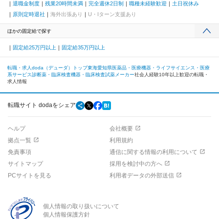
退職金制度
残業20時間未満
完全週休2日制
職種未経験歓迎
土日祝休み
原則定時退社
海外出張あり
U・Iターン支援あり
ほかの固定給で探す
固定給25万円以上
固定給35万円以上
転職・求人doda（デューダ）トップ
東海
愛知県
医薬品・医療機器・ライフサイエンス・医療
系サービス
診断薬・臨床検査機器・臨床検査試薬メーカー
社会人経験10年以上歓迎の転職・
求人情報
転職サイト dodaをシェア
ヘルプ
会社概要
拠点一覧
利用規約
免責事項
通信に関する情報の利用について
サイトマップ
採用を検討中の方へ
PCサイトを見る
利用者データの外部送信
個人情報の取り扱いについて
個人情報保護方針