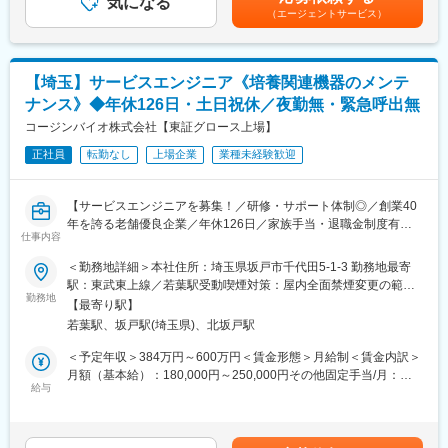
気になる
ーゲット100％達成の場合支給■昇給：年1回※深夜就業した場合
発。
（エージェントサービス）
PET検査は、現在注目されている、がんの診断・早期発見を可能
は、別途深夜手当支給賃金はあくまでも目安の金額であり、選考
看護師が時間をかけて作らなければならなかったギプス包帯を革
にした画期的な診断法です。この分野はこれまで難しい分野と言
を通じて上下する可能性があります。月給(月額)は固定手当を含め
新し、日本の骨折治療にイノベーションを起こしました。
われてきましたが、医療費の高騰が叫ばれている昨今、早期から
た表記です。
その“現場に寄り添う精神”は今も変わらず、助け合いの文化と患者
の治療が益々重要視されている中で高い注目を集めています。
さんへの真摯な姿勢が根付いた会社です。
【埼玉】サービスエンジニア《培養関連機器のメンテ
ナンス》◆年休126日・土日祝休／夜勤無・緊急呼出無
■事業：
変更の範囲：会社の定める業務
主な事業分野であるSPECT・PETと呼ばれる核医学検査は、生体
コージンバイオ株式会社【東証グロース上場】
内の微妙な変化をとらえて画像化する「分子イメージング」とい
正社員
転勤なし
上場企業
業種未経験歓迎
う技術であり、医療課題の克服に幅広く力を発揮できる可能性が
あります。特にPET検査はがん診療になくてはならないツールと
なりましたが、当社は2005年に国内初のPET検査用放射性医薬品
【サービスエンジニアを募集！／研修・サポート体制◎／創業40
の承認を取得し、現在は全国11か所の製造拠点のもと安定供給体
年を誇る老舗優良企業／年休126日／家族手当・退職金制度有
制を整えております。
仕事内容
り】
＜勤務地詳細＞本社住所：埼玉県坂戸市千代田5-1-3 勤務地最寄
【業務内容】
【はじめに】
駅：東武東上線／若葉駅受動喫煙対策：屋内全面禁煙変更の範
■最新の学術情報の伝達：
今回は増員を目的にサービスエンジニアを募集します。ご担当い
勤務地
囲：会社の定める事業所
核医学における最新の学術情報を伝達することが、同社のMRに与
【最寄り駅】
ただくのは、再生医療や微生物検査に関わる培養関連の機器メン
えられた最大のミッションです。病院スタッフを対象にした説明
若葉駅、坂戸駅(埼玉県)、北坂戸駅
テナンスがメインです。
会の開催、検査データの解析方法のアドバイスも行います。
＜予定年収＞384万円～600万円＜賃金形態＞月給制＜賃金内訳＞
【働き方】
月額（基本給）：180,000円～250,000円その他固定手当/月：
■講演会の開催：
■1日の巡回数：目安0～3件
給与
80,000円～150,000円＜月給＞260,000円～400,000円＜昇給有無
大学病院等の医師とともに近隣の開業医を対象とした講演会を開
■出張について：国内の出張は月2～3回程度、海外（イギリス）
＞有＜残業手当＞有＜給与補足＞■昇給年1回（4月）■賞与年2回
催し、地域の医師へPET検査の有用性を推奨するなど、病診連携
は年に1回程度想定しております。
（６月・11月）賃金はあくまでも目安の金額であり、選考を通じ
の推進も業務に含まれます。
■働き方：
て上下する可能性があります。月給(月額)は固定手当を含めた表記