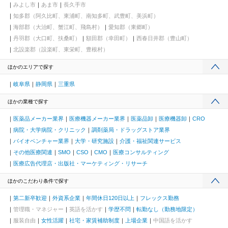
みよし市
あま市
長久手市
知多郡（阿久比町、東浦町、南知多町、武豊町、美浜町）
海部郡（大治町、蟹江町、飛島村）
愛知郡（東郷町）
丹羽郡（大口町、扶桑町）
額田郡（幸田町）
西春日井郡（豊山町）
北設楽郡（設楽町、東栄町、豊根村）
ほかのエリアで探す
岐阜県
静岡県
三重県
ほかの業種で探す
医薬品メーカー業界
医療機器メーカー業界
医薬品卸
医療機器卸
CRO
病院・大学病院・クリニック
調剤薬局・ドラッグストア業界
バイオベンチャー業界
大学・研究施設
介護・福祉関連サービス
その他医療関連
SMO
CSO
CMO
医療コンサルティング
医療広告代理店・出版社・マーケティング・リサーチ
ほかのこだわり条件で探す
第二新卒歓迎
外資系企業
年間休日120日以上
フレックス勤務
管理職・マネジャー
英語を活かす
学歴不問
転勤なし（勤務地限定）
服装自由
女性活躍
社宅・家賃補助制度
上場企業
中国語を活かす