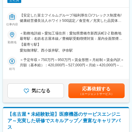
正社員
【安定した富士フイルムグループ/福利厚生◎/フレックス制度有/
健康経営優良法人ホワイト500認定／食堂有／充実した品質体
仕事内容
制】
＜勤務地詳細＞愛知工場住所：愛知県豊橋市新西浜町2-2 勤務地
当社は、研究開発に使用される試薬事業を中心に、検査・診断で
最寄駅：名鉄名古屋本線／豊橋駅受動喫煙対策：屋内全面禁煙変
使用される臨床検査事業や、製品の原材料等を販売する化成品事
勤務地
更の範囲：会社の定める事業所
【最寄り駅】
業を行っています。
愛知御津駅、西小坂井駅、伊奈駅
■業務ミッション：
＜予定年収＞750万円～950万円＜賃金形態＞月給制＜賃金内訳＞
・愛知工場の品質保証体制の強化、推進
月額（基本給）：420,000円～527,000円＜月給＞420,000円～
・近い将来の管理職として、部署や部下をリード頂く
給与
527,000円＜昇給有無＞有＜残業手当＞有＜給与補足＞■昇給：年
1回■賞与：年2回■給与イメージ：840万円／40歳（月給39万円＋
■採用背景：
賞与＋手当）賃金はあくまでも目安の金額であり、選考を通じて
品質保証部は、従来、品質管理部内であった組織を部に昇格さ
上下する可能性があります。月給(月額)は固定手当を含めた表記で
応募依頼する
せ、品質体制の強化を行っています。しかし、部長職が兼務、課
気になる
す。
（エージェントサービス）
長職は不在な状況のため、リーダーシップを発揮して、業務を推
進できる社員が不足しています。そのため、中途採用で当部署を
リード頂ける方を求めています。
【名古屋＊未経験歓迎】医療機器のサービスエンジニ
■職務内容：
ア～充実した研修でスキルアップ／豊富なキャリアパ
・品質保証部の体制強化及び、各種業務をリード,推進
ス
※顧客が満足する高い品質保証体制の構築、また安定的な生産活動