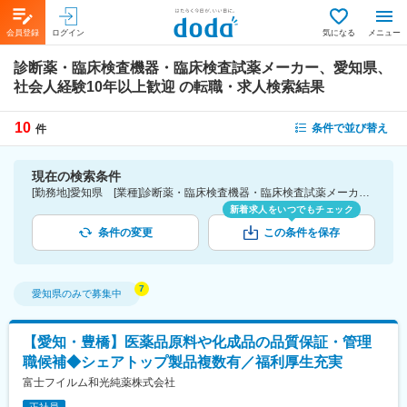
会員登録
ログイン
気になる
メニュー
診断薬・臨床検査機器・臨床検査試薬メーカー、愛知県、
社会人経験10年以上歓迎
の転職・求人検索結果
10
条件で並び替え
件
現在の検索条件
[勤務地]愛知県 [業種]診断薬・臨床検査機器・臨床検査試薬メーカー-医薬品・医療機器・ライフサイエンス・医療系サービス [詳細条件](募集・採用情報)社会人経験10年以上歓迎
新着求人をいつでもチェック
条件の変更
この条件を保存
愛知県
のみで募集中
【愛知・豊橋】医薬品原料や化成品の品質保証・管理
職候補◆シェアトップ製品複数有／福利厚生充実
富士フイルム和光純薬株式会社