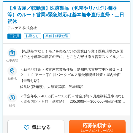
の知識など業務に必要な基礎を身につけていただきます。
休日を取得いただきます。
・その後、OJTにて、営業担当や先輩社員と一緒に訪問しなが
【名古屋／転勤無】医療製品（包帯やリハビリ機器
ら、業務に慣れていただきます。
等）のルート営業※緊急対応は基本無◆直行直帰・土日
【業務内容】
★分からないことがあれば、周りの社員にいつでも相談できる環
祝休
■機器メンテナンス業務全般
境が整っていますので、安心して業務をスタートできます。
■設置据え付け修理・点検
アルケア 株式会社
■見積書作成
■キャリアパス：
正社員
転勤なし
業種未経験歓迎
■巡回訪問
・有期契約（契約期間の定めあり・最長5年）です。契約更新は、
業務量および勤務成績等により判断します。
また、下記のような営業フォローをいただくこともございます。
・営業職として正社員登用を目指す（登用試験あり）ケースや、
【転勤基本なし！モノを売るだけの営業は卒業！医療現場のお困
■機器に関わる案内・フォロー（営業同行や勉強会実施など）
有期契約5年満了後に業務委託契約でアソシエイト職を続けるキャ
りごとを解決◎顧客の声に、とことん寄り添う営業スタイル／“ベ
■機器部品の在庫管理・発注
仕事内容
リアパスを用意しております。
ストなケア”を考え抜き、医療現場と向き合う企業】
■機器に関する問い合わせ対応（メール・電話など）
＜勤務地詳細＞名古屋営業所住所：愛知県名古屋市中区栄２－１
変更の範囲：会社の定める業務
■仕事内容：
【研修について】
２－１２ アーク栄白川パークビル２階受動喫煙対策：屋内全面禁
担当エリアの医療機関および販売代理店に対し提案活動を担って
勤務地
入社後６カ月～最長１年程度、坂戸本社（埼玉）にて研修を予定
煙変更の範囲：会社の定める事業所（リモートワーク含む）
【最寄り駅】
いただきます。ギプスや包帯、スキンケア製品等の消耗品から、
しております。丁寧に指導いたしますので、入社後も安心してキ
伏見駅(愛知県)、大須観音駅、矢場町駅
リハビリ機器、超音波画像診断装置など、アルケアが扱っている
ャッチアップいただける環境です◎
全製品を幅広くご提案いただくことができます。
＜予定年収＞400万円～550万円＜賃金形態＞月給制補足事項なし
※出張もしくは日帰りにて担当エリアをお持ちいただきます。直行
【タイムスケジュール例】
＜賃金内訳＞月額（基本給）：205,000円～300,000円固定残業手
直帰も可能。
給与
09:00～出勤（事務処理、スケジュール確認）
当/月：25,000円～50,000円（固定残業時間18時間0分/月）超過し
※製品知識は入社後に身に着けていただきますのでご安心ください
09:30～会議
た時間外労働の残業手当は追加支給＜月給＞230,000円～350,000
10:00～顧客訪問（修理訪問、営業同行、巡回訪問）
円（一律手当を含む）＜昇給有無＞有＜残業手当＞有＜給与補足
■入社後の研修体制：
12:00～昼食
＞※固定残業代は外勤手当として支給いたします。※ご経験・スキ
応募依頼する
入社時の研修と、現場配属後のOJTを実施します。異業界からの
気になる
13:00～顧客訪問（修理訪問、営業同行、巡回訪問）
ルを考慮し、社内規定により決定いたします。■昇給：年1回（7
（エージェントサービス）
中途入社者も多く、安心できる教育体制を整えています。また、