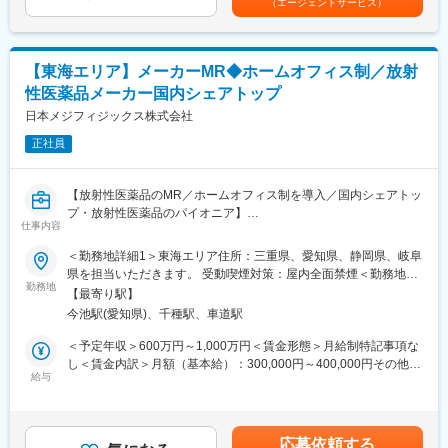
（エージェントサービス）
が最大の魅力であり、医療現場経験のある方の視点は大きな強み
月）■賞与：年2回（3月・9月／※過去実績：4.4ヶ月）賃金はあく
となります。
までも目安の金額であり、選考を通じて上下する可能性がありま
変更の範囲：会社の定める業務
※出張もしくは日帰りにて担当エリアをお持ちいただきます。直行
す。月給(月額)は固定手当を含めた表記です。
直帰も可能。
【東海エリア】メーカーMR◆ホームオフィス制／放射
※医療機器の知識・営業経験は入社後に丁寧にお教えしますのでご
性医薬品メーカー国内シェアトップ
安心ください。
日本メジフィジックス株式会社
■研修体制：
正社員
入社時研修＋配属後のOJTで、未経験からでもしっかり成長でき
る環境です。
業界未経験者や元医療従事者の入社実績もあり、階層別研修やス
【放射性医薬品のMR／ホームオフィス制を導入／国内シェアトッ
キルアップ研修も豊富。着実に営業として専門性を高められま
プ・放射性医薬品のパイオニア】
す。
仕事内容
【はじめに】
＜勤務地詳細1＞東海エリア住所：三重県、愛知県、静岡県、岐阜
■働きやすさ：
今回は、放射性医薬品（診断薬）のMRを募集します。SPECT検
県を担当いただきます。 受動喫煙対策：屋内全面禁煙＜勤務地詳
・残業月平均20h程度
査やPET検査を中心とした核医学と呼ばれる画像診断に関わる
勤務地
細2＞名古屋支店住所：愛知県名古屋市千種区内山3丁目7番3号
・土日祝休み／年間休日124日(2025年度実績)
【最寄り駅】
「放射性医薬品」の情報提供を行います。
（ＮＴＰプラザ千種内山5階）勤務地最寄駅：名古屋市営地下鉄東
・緊急対応は基本なし
今池駅(愛知県)、千種駅、車道駅
山線／今池駅受動喫煙対策：屋内全面禁煙変更の範囲：会社の定
・会社都合の転勤なし
【魅力ポイント】
める事業所（リモートワーク含む）
＜予定年収＞600万円～1,000万円＜賃金形態＞月給制特記事項な
・住宅手当・扶養手当あり
■やりがい：
し＜賃金内訳＞月額（基本給）：300,000円～400,000円その他固
・産休育休：女性取得率100%、男性も多数取得
国内シェアトップではありますが、核医学についてあまりご存じ
給与
定手当/月：40,000円＜月給＞340,000円～440,000円＜昇給有無
ない医師やその他医療関係者に対して最新の学術情報の伝達が求
＞有＜残業手当＞無＜給与補足＞月給340,000円～（基本給
■アルケアについて：
められる非常にやりがいがあります。
300,000円、諸手当40,000円～を含む/月）■季節賞与：年2回（7
「医療者の負担を軽くしたい」「患者さんにより良い医療を届け
月、12月）■業績賞与：年1回（3月）※会社業績及び個人業績のタ
たい」という想いから、70年前に国内初の“スピードギプス”を開
応募依頼する
■PET検査：