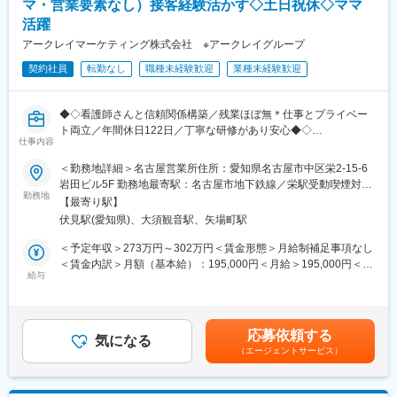
マ・営業要素なし）接客経験活かす◇土日祝休◇ママ
■生産品目
活躍
・酸発生剤
・レジストポリマー
アークレイマーケティング株式会社 ※アークレイグループ
・不眠症治療薬の中間体（HND200）
契約社員
転勤なし
職種未経験歓迎
業種未経験歓迎
・インフルエンザ用ワクチン製造用の粉末培地
※原料の手配や工程表の作成も行います。
※生産品目は週ごとに変わります。
◆◇看護師さんと信頼関係構築／残業ほぼ無＊仕事とプライベー
ト両立／年間休日122日／丁寧な研修があり安心◆◇
■魅力：
仕事内容
・愛知工場は当社でも最新鋭の工場で全施設冷暖房完備してお
■職務内容：
り、快適な環境で業務が可能です。
＜勤務地詳細＞名古屋営業所住所：愛知県名古屋市中区栄2-15-6
取引ある病院の看護部などに定期訪問し、検査機器の使い方説明
・残業は多くて10h／月とWLBを大切にできます。
岩田ビル5F 勤務地最寄駅：名古屋市地下鉄線／栄駅受動喫煙対
やサポート、糖尿病に関する情報提供、社内の営業担当へ情報共
勤務地
・社宅や世帯手当・家賃補助等の福利厚生充実。リーズナブルな
策：屋内全面禁煙変更の範囲：無
【最寄り駅】
有をお任せします。
社食もあります。
伏見駅(愛知県)、大須観音駅、矢場町駅
★使い方説明やサポートなどを行うことで、病院側の満足度を上
■配属先情報：
＜予定年収＞273万円～302万円＜賃金形態＞月給制補足事項なし
げて、当社をアピールすることにつながります！
・愛知工場（豊橋市）150名ほど
＜賃金内訳＞月額（基本給）：195,000円＜月給＞195,000円＜昇
給与
給有無＞有＜残業手当＞有＜給与補足＞■昇給／年1回（5月）■賞
＜ポイント＞
■企業からのフリーコメント：
与／年2回（7月、12月） ※昨年度実績※住居から職場まで2時間以
・営業とは別にいるため、本ポジションでは、1人で病院へ訪問
・富士フイルムワコーケミカルは、長年培ってきた合成・量産技
上かかり、引越しの場合は引っ越し費用を会社負担いたします。
し、看護師や臨床検査技師の方と信頼関係を構築することがミッ
術を活用して、有機・無機試薬、高機能有機化合物、原薬などの
礼金が15万（単身）、25万（家族帯同）、仲介手数料家賃1ヶ月
応募依頼する
ションです。
気になる
医薬品原料の合成・製造を受託。富士フイルム和光純薬グループ
分も会社負担となります。尚、社宅適用となった場合は、適用が
（エージェントサービス）
・担当施設は20～25施設程（1日に3～5件程度訪問）
の中核企業として、科学の発展と社会の進歩に貢献しています。
異なります。賃金はあくまでも目安の金額であり、選考を通じて
・営業要素やノルマはありません。売上目標などは無く、訪問数
上下する可能性があります。月給(月額)は固定手当を含めた表記で
など行動目標に対する評価となります。
■主な事業内容：
す。