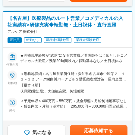
17:00～事務処理、報告書作成、スケジュール確認
月）■賞与：年2回（3月・9月／※過去実績：4.4ヶ月）賃金はあく
各階層別に分けたスキルアップ研修も用意しております。
18:00～退社
までも目安の金額であり、選考を通じて上下する可能性がありま
す。月給(月額)は固定手当を含めた表記です。
■働きやすい環境：
【同社の特徴】
【名古屋】医療製品のルート営業／コメディカルの入
・残業：平均20時間程度
1981年に設立し、微生物検査に使用する動物血液と血清、培地の
社実績有×研修充実◆転勤無・土日祝休・直行直帰
・土日祝休み・年休124日(2025年度実績)
製造と販売から事業を開始。微生物培の原料として動物の血液が
・緊急対応：基本なし
アルケア 株式会社
必要不可欠である点に着目し、ウサギやヒツジ、ウマなど取り扱
・転勤：希望勤務地制度が設けられており、個人の意に反する転
い品目を増やして参りました。それまで培ってきたノウハウを基
正社員
転勤なし
職種未経験歓迎
業種未経験歓迎
勤はありません
にモノクロおよびポリクロ等抗体受託サービスを手掛け、微生物
・福利厚生：扶養手当、住宅手当あり（社内規定に基づき支給）
培地の製品ラインアップを充実、最近では細胞の培養に用いる組
・産休・育休制度：女性社員の取得率100％、男性社員も複数名
織培養培地の開発に特に注力してきました。
★医療現場経験が“武器”になる営業職／看護師をはじめとしたコメ
取得実績あり
ディカル大歓迎／残業20時間以内／転勤基本なし／土日祝休み／
仕事内容
変更の範囲：会社の定める業務
直行直帰／福利厚生◎／教育・研修制度充実／男性の育休取得実
■アルケアについて：
績あり★
＜勤務地詳細＞名古屋営業所住所：愛知県名古屋市中区栄２－１
同社は「人の役に立ちたい」「医療に貢献したい」という思いや
２－１２ アーク栄白川パークビル２階受動喫煙対策：屋内全面禁
りを持った社員が活躍しており、お互いに助け合う風土が根付い
患者さんと現場に寄り添える営業として、医療の課題を本気で解
勤務地
煙変更の範囲：会社の定める事業所（リモートワーク含む）
ています。
【最寄り駅】
決する仕事です。転勤は原則なく、働きやすさも抜群。社員を大
今から70年近く前、病院で骨折治療をする際には、看護師の方が
伏見駅(愛知県)、大須観音駅、矢場町駅
切にする日系ホワイト企業で、医療の未来づくりに貢献しません
数時間かけて包帯に石膏を塗り込む「ギプス包帯」を作っていま
か？
＜予定年収＞400万円～550万円＜賃金形態＞月給制補足事項なし
した。
＜賃金内訳＞月額（基本給）：205,000円～300,000円固定残業手
「看護師の方の負担を軽くしたい」、「患者さんが早く治療を受
■仕事内容：
給与
当/月：25,000円～50,000円（固定残業時間18時間0分/月）超過し
けられるようにしたい」という想いから、国内初の「スピードギ
担当エリアの医療機関や販売代理店に対して、ギプスや包帯、ス
た時間外労働の残業手当は追加支給＜月給＞230,000円～350,000
プスの開発に成功。骨折治療に大きなイノベーションをもたら
キンケア製品などの消耗品から、リハビリ機器、超音波画像診断
円（一律手当を含む）＜昇給有無＞有＜残業手当＞有＜給与補足
し、現在では石膏ギプス包帯のスタンダードとなっています。こ
装置まで幅広い製品をご提案いただきます。売上に縛られるので
＞※固定残業代は外勤手当として支給いたします。※ご経験・スキ
の開発に込められた創業者や社員の志が、アルケアの全ての原点
応募依頼する
はなく、“医療現場にとって最適なケアは何か”を軸に提案できるの
気になる
ルを考慮し、社内規定により決定いたします。■昇給：年1回（7
です。