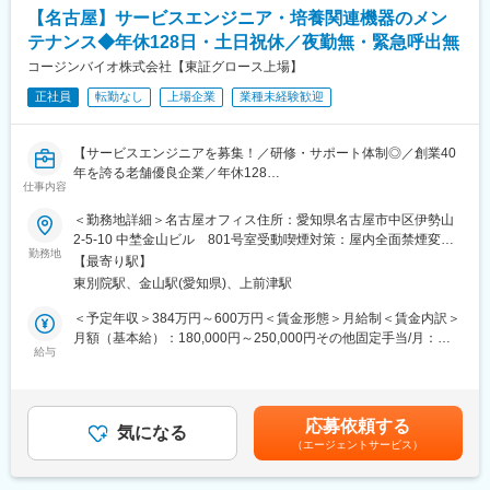
・試薬の生産：科学技術の最先端で様々な研究ニーズに応え続け
【名古屋】サービスエンジニア・培養関連機器のメン
＜1日の流れ ※訪問には社用車を使用＞
る、当社グループブランドの高品位な試薬・研究用試薬の生産を
テナンス◆年休128日・土日祝休／夜勤無・緊急呼出無
◎出社 ※直行の場合もあり
担う。
◎メールチェック等
コージンバイオ株式会社【東証グロース上場】
・化成品の生産：これまで蓄積してきたノウハウと品質管理シス
◎取引ある医療機関を訪問
テムを活用し、お客さまの製品づくりにおける信頼のパートナー
正社員
転勤なし
上場企業
業種未経験歓迎
◎退社 ※訪問先から直帰も可能
として、ラボ検討から商業生産まで一貫した開発・製造体制を構
★訪問施設や訪問件数などは、自分でスケジュールを決めること
築。
ができます
・医療品の生産：GMPに対応した多様な製造設備を有しており、
【サービスエンジニアを募集！／研修・サポート体制◎／創業40
治験原薬・中間体や医薬品原薬・中間体、高薬理活性原薬などの
年を誇る老舗優良企業／年休128
＜担当する製品＞
仕事内容
大量生産委託ニーズに対応。
日／家族手当・退職金制度有り】
担当いただく製品は自己血糖測定器のみのため、短期間で業務に
＜勤務地詳細＞名古屋オフィス住所：愛知県名古屋市中区伊勢山
慣れていただけます。
変更の範囲：会社の定める業務全般
【はじめに】
2-5-10 中埜金山ビル 801号室受動喫煙対策：屋内全面禁煙変更
商材がシンプルな分、提案内容に集中でき、未経験の方でもスタ
今回は増員を目的にサービスエンジニアを募集します。ご担当い
勤務地
の範囲：会社の定める事業所
ートしやすい環境です。
【最寄り駅】
ただくのは、再生医療や微生物検査に関わる培養関連の機器メン
東別院駅、金山駅(愛知県)、上前津駅
テナンスがメインです。
■働き方：
＜予定年収＞384万円～600万円＜賃金形態＞月給制＜賃金内訳＞
・残業ほぼ無し（月0～5h程度）
【働き方】
月額（基本給）：180,000円～250,000円その他固定手当/月：
└家事や育児などのプライベートと仕事を両立しやすい働き方で
■1日の巡回数：目安0～3件
給与
80,000円～150,000円＜月給＞260,000円～400,000円＜昇給有無
す。子育て中の社員が多数活躍しています！
■出張について：国内の出張は月2～3回程度、海外（イギリス）
＞有＜残業手当＞有＜給与補足＞■昇給年1回（4月）■賞与年2回
・土日祝休み／年間休日122日（GW、夏期休暇、年末年始休暇あ
は年に1回程度想定しております。
（６月・11月）賃金はあくまでも目安の金額であり、選考を通じ
り）
■働き方：
て上下する可能性があります。月給(月額)は固定手当を含めた表記
・転勤なし
応募依頼する
年間休日128日・土日祝休み、残業時間は月平均10時間程となっ
気になる
です。
（エージェントサービス）
ており、ワークライフバランスを整えやすい環境です。また、休
■入社後のフォロー体制：
日の急な呼び出しや夜間対応はございません。稀にお客様都合に
・約10日間の導入研修に加え、現場OJTを通して、基本的な医療
より土日の出勤が発生する場合がございますが、その場合は振替