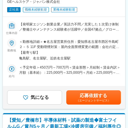
に寄与する主体的な品質保証業務の遂行
GEヘルスケア・ジャパン株式会社
・同僚や若手社員への業務指導や、上長の右腕として、各種施策
正社員
職種未経験歓迎
業種未経験歓迎
やプロジェクトの実行
・プレイングマネジメントとして、日常業務の実行
例)変更管理、異常・逸脱管理、出荷判定、品質情報処理、回収処
【発明家エジソン創業企業／英語力不問／充実した１次受け体制
理、文書管理、顧客監査対応、サプライヤー管理、教育訓練 等
／整備士やメンテナンス経験者が活躍中／全国47拠点／グローバ
仕事内容
ルトップシェアの最先端医療機器メーカー】
■業務の魅力：
■業務内容：
・当社の「培地」製品は、今後益々グローバル展開が加速し、ま
＜勤務地詳細＞★名古屋営業所住所：愛知県名古屋市西区牛島町
医療画像診断装置（CT,MRI）、超音波診断装置や麻酔器
た、市場の拡大に伴い、重点製品となっています。そのため、事
２－５ 11F 受動喫煙対策：屋内全面禁煙変更の範囲：会社の定め
（LCS）、生体モニターを展開する同社のサービスステーション
勤務地
業の成長と共に自身の業務範囲も広がり、様々な経験を培えま
る事業所（リモートワーク含む）
【最寄り駅】
の一員として、下記のような業務をお任せします。
す。
亀島駅、名古屋駅、近鉄名古屋駅
・医療装置の保守 修理、点検等メンテナンス
・愛知工場は、他に半導体関連製品など複数のジャンルの製品を
・機器導入後の技術支援や購入前後のサポート
生産しています。そのため、多様性に富み、広く品質保証業務に
＜予定年収＞450万円～700万円＜賃金形態＞月給制＜賃金内訳＞
・技術的な問い合わせ対応
精通することが可能です。
月額（基本給）：225,000円～325,000円＜月給＞225,000円～
※マニュアルは英語ですが、翻訳サービスを用いたり、技術力を身
給与
・研究、品質管理、品質保証部門は、同じ建屋・同じフロアで勤
325,000円＜昇給有無＞有＜残業手当＞有＜給与補足＞※過去のご
に着けることで自然と対応が可能になりますのでご安心くださ
務しているため、業務連携が非常に取りやすい環境です。また試
経験・スキルにより検討いたします。■昇給：年1回（4月） ■賞
い。
験室が執務室のすぐ隣にあり、また生産工場も徒歩で移動できる
与：年3回（季節賞与7月・12月、業績賞与翌年3月） 賃金はあく
■就業環境：年間を通しての残業時間は平均して30～40時間とな
距離にあります。
までも目安の金額であり、選考を通じて上下する可能性がありま
応募依頼する
っており、夜間の対応につきましては月1, 2回のペースです。一次
気になる
す。賃金はあくまでも目安の金額であり、選考を通じて上下する
（エージェントサービス）
対応はコールセンターが行い、現場での対応が必要な場合のみ、
変更の範囲：会社の定める業務
可能性があります。月給(月額)は固定手当を含めた表記です。
夜間出勤をします。夜間・休日の出勤はスキルを備えられたこと
が確認できたのちに入ることになりますので、新人の内から対応
を求められることはありません。
【愛知／豊橋市】半導体材料・試薬の製造◆富士フイ
■サポート体制：不明な点は本部アプリケーションエンジニアおよ
ルムG／賞与5ヶ月／最新工場×冷暖房完備／福利厚生◎
びテクニカルサポートエンジニアがいるため、最初は専門的な知