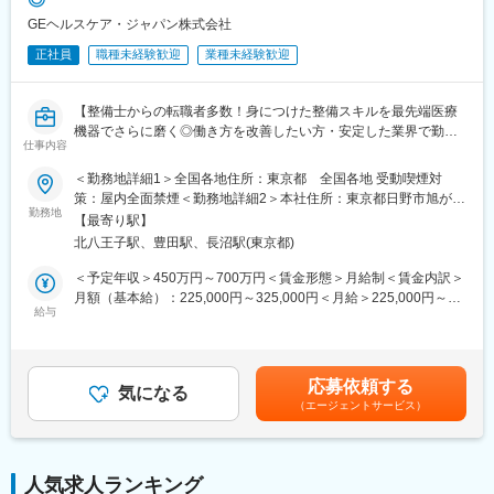
※医師のアポイントを取り、学術的情報の提供がメインの業務で
GEヘルスケア・ジャパン株式会社
す。
■担当製品・環境：
正社員
職種未経験歓迎
業種未経験歓迎
医療機関や検査センターで使用される臨床検査機器になります。
【入社後について】
顧客から圧倒的な知名度があるだけでなく、業務を通して顧客と
約1か月ほど製剤などの研修を行い、顧客先への訪問は先輩社員と
深く接点を持てるため、営業職など社内連携を通して、顧客の検
同行していただくことを想定しています。
【整備士からの転職者多数！身につけた整備スキルを最先端医療
査の質や生産性向上に貢献することができます。実際に本ポジシ
機器でさらに磨く◎働き方を改善したい方・安定した業界で勤務
ョンからの声で製品改良に繋がった事例が複数あり、オープンな
仕事内容
変更の範囲：会社の定める業務
したい方にもおすすめ◆充実した研修教育体制でしっかりフォロ
環境、かつチーム全員で協力・分担する環境があります。
ー】
＜勤務地詳細1＞全国各地住所：東京都 全国各地 受動喫煙対
■働き方：
策：屋内全面禁煙＜勤務地詳細2＞本社住所：東京都日野市旭が丘
■業務内容：
勤務地
・月平均残業時間は20時間程度
4-7-127 勤務地最寄駅：JR中央線／豊田駅受動喫煙対策：屋内全
【最寄り駅】
医療画像診断装置（CT,MRI）、超音波診断装置や麻酔器、生体モ
・機器の新規設置は夕方～夜にかけて行うケースが月に数回あり
面禁煙変更の範囲：会社の定める事業所（リモートワーク含む）
北八王子駅、豊田駅、長沼駅(東京都)
ニターを展開する同社のサービスステーションの一員として、下
得ます。また大型連休など、医療機関がお休みの際に作業が集中
記のような業務をお任せします。
します。夜間/休日の対応は週単位でチームで当番制で行ってお
＜予定年収＞450万円～700万円＜賃金形態＞月給制＜賃金内訳＞
・医療装置の保守 修理、点検等メンテナンス
り、特定の人員が多くならないようにしています。また、当番や
月額（基本給）：225,000円～325,000円＜月給＞225,000円～
・機器導入後の技術支援や購入前後のサポート
給与
緊急対応などで夜間/休日勤務を行なった場合は翌日半休や代休な
325,000円＜昇給有無＞有＜残業手当＞有＜給与補足＞※過去のご
・技術的な問い合わせ対応
どを必ず取得いただくのが前提です。
経験・スキルにより検討いたします。■昇給：年1回（4月） ■賞
※マニュアルは英語ですが、翻訳サービスを用いたり、技術力を身
与：年3回（季節賞与7月・12月、業績賞与翌年3月） 賃金はあく
に着けることで自然と対応が可能になりますのでご安心くださ
■研修体制：
までも目安の金額であり、選考を通じて上下する可能性がありま
応募依頼する
い。
気になる
入社後6か月間は東京本社での研修を予定しております。（遠方の
す。賃金はあくまでも目安の金額であり、選考を通じて上下する
（エージェントサービス）
方は住居を手配します。）取り扱い製品数は多いですが、支店配
可能性があります。月給(月額)は固定手当を含めた表記です。
■就業環境：
属後も先輩社員との同行を通して業務習得していただくため、業
年間を通しての残業時間は平均して30～40時間となっておりま
界未経験であっても一人立ちできるよう研修体制を整えておりま
す。
す。
人気求人ランキング
スキルを備えたあとは土日や夜間（当番制）に呼び出し（月2, 3回