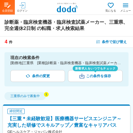
会員登録
ログイン
気になる
メニュー
診断薬・臨床検査機器・臨床検査試薬メーカー、三重県、
完全週休2日制
の転職・求人検索結果
4
条件で並び替え
件
現在の検索条件
[勤務地]三重県 [業種]診断薬・臨床検査機器・臨床検査試薬メーカー-医薬品・医療機器・ライフサイエンス・医療系サービス [こだわり条件ピックアップ]完全週休2日制 [詳細条件](休日・働き方)完全週休2日制
新着求人をいつでもチェック
条件の変更
この条件を保存
三重県
のみで募集中
締切間近
【三重＊未経験歓迎】医療機器サービスエンジニア～
充実した研修でスキルアップ／豊富なキャリアパス
GEヘルスケア・ジャパン株式会社