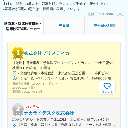
dodaに掲載中の求人を、応募数順にランキング形式でご紹介します。
程度）はありますが、一次対応はコールセンターが行い、現場で
※応募数が同数の場合は、新着順に表示しています。
の対応が必要な場合のみ、出勤します。
変更の範囲：会社の定める業務
また呼び出し手当、待機手当、時間外出勤手当などはしっかり完
更新日：
2026/8/7（金）
備されております。
診断薬・臨床検査機器・
こちらはスキルを備えられたことが確認できたのちに入ることに
三重県
完全週休2日制
臨床検査試薬メーカー
なりますので、新人の内から対応を求められることはありませ
ん。
■サポート体制：
不明な点は本部アプリケーションエンジニアなどがいるため、最
株式会社プリメディカ
初は専門的な知識はそこまで持っていなくても大丈夫です。
【港区】営業事務／予防医療のリーディングカンパニー/土日祝休/
■研修制度：
残業20H程/在宅・副業可
各営業所の先輩社員とOJT形式で半年～1年程度かけて育成を行い
＜勤務地詳細＞本社住所：東京都港区芝公園2-3-3 寺田ビル5F勤務地最寄駅：都営大江戸線／大門駅受動喫煙対策：屋内全面禁煙変更の範囲：会社の定める事業所（リモートワーク含む）
ます。過去にも未経験の方も多く入社していますのでご安心くだ
＜予定年収＞400万円～540万円＜賃金形態＞年俸制特記事項なし＜賃金内訳＞年額（基本給）：3,210,000円～4,653,360円固定残業手当/月：65,462円～112,220円（固定残業時間30時間0分/月）超過した時間外労働の残業手当は追加支給＜月額＞332,962円～500,000円（12分割）（一律手当を含む）＜昇給有無＞有＜残業手当＞有賃金はあくまでも目安の金額であり、選考を通じて上下する可能性があります。月給(月額)は固定手当を含めた表記です。
さい。
掲載予定期間：
2026/7/27（月）
〜
2026/10/25（日）
■長期的な就業可能：
気になる
更新日：
2026/7/31（金）
現在は勤続年数20年と在籍している方も多数おり年齢層も20歳～
50歳とバランスよく活躍しています。
締切間近
自己都合の退職も3~5％と大手日系メーカーと同様に非常に長く
働ける環境です。
ナカライテスク株式会社
試薬などのルート営業／年休126日／土日祝休／賞与5カ月分超
■キャリアパス：
【東京・横浜・京都・大阪／転勤なし】U・Iターン歓迎■東京営業所東京都新宿区百人町2-19-13＜アクセス＞JR「新大久保駅」から徒歩6分■横浜営業所神奈川県横浜市中区太田町6-84-2 大樹生命横浜桜木町ビル1F＜アクセス＞横浜高速鉄道「馬車道駅」から徒歩3分JR「桜木町駅」から徒歩7分■本社営業所（京都市）京都市中京区二条通烏丸西入東玉屋町498＜アクセス＞地下鉄 烏丸線「烏丸御池駅」から徒歩5分■大阪営業所大阪府吹田市出口町4-1＜アクセス＞JR「吹田駅」から徒歩8分※原則、転居を伴う転勤はありません。※受動喫煙対策：屋内全面禁煙（屋上に喫煙スペースあり）
機械だけでなく電気やITの知識も身に着けることができます。