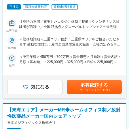
正社員
職種未経験歓迎
業種未経験歓迎
【英語力不問／充実した１次受け体制／整備士やメンテナンス経
験者が活躍中／全国47拠点／グローバルトップシェアの最先端医
仕事内容
療機器メーカー】
■業務内容：
＜勤務地詳細＞三重エリア住所：三重県エリアをご担当いただき
医療画像診断装置（CT,MRI）、超音波診断装置や麻酔器
ます 受動喫煙対策：屋内全面禁煙変更の範囲：会社の定める事業
（LCS）、生体モニターを展開する同社のサービスステーション
勤務地
所（リモートワーク含む）
の一員として、下記のような業務をお任せします。
＜予定年収＞450万円～700万円＜賃金形態＞月給制＜賃金内訳＞
・医療装置の保守 修理、点検等メンテナンス
月額（基本給）：225,000円～325,000円＜月給＞225,000円～
・機器導入後の技術支援や購入前後のサポート
給与
325,000円＜昇給有無＞有＜残業手当＞有＜給与補足＞※過去のご
・技術的な問い合わせ対応
経験・スキルにより検討いたします。■昇給：年1回（4月） ■賞
※マニュアルは英語ですが、翻訳サービスを用いたり、技術力を身
与：年3回（季節賞与7月・12月、業績賞与翌年3月） 賃金はあく
に着けることで自然と対応が可能になりますのでご安心くださ
までも目安の金額であり、選考を通じて上下する可能性がありま
い。
応募依頼する
気になる
す。賃金はあくまでも目安の金額であり、選考を通じて上下する
■就業環境：年間を通しての残業時間は平均して30～40時間とな
（エージェントサービス）
可能性があります。月給(月額)は固定手当を含めた表記です。
っており、夜間の対応につきましては月1, 2回のペースです。一次
対応はコールセンターが行い、現場での対応が必要な場合のみ、
夜間出勤をします。夜間・休日の出勤はスキルを備えられたこと
【東海エリア】メーカーMR◆ホームオフィス制／放射
が確認できたのちに入ることになりますので、新人の内から対応
を求められることはありません。
性医薬品メーカー国内シェアトップ
■サポート体制：不明な点は本部アプリケーションエンジニアおよ
日本メジフィジックス株式会社
びテクニカルサポートエンジニアがいるため、最初は専門的な知