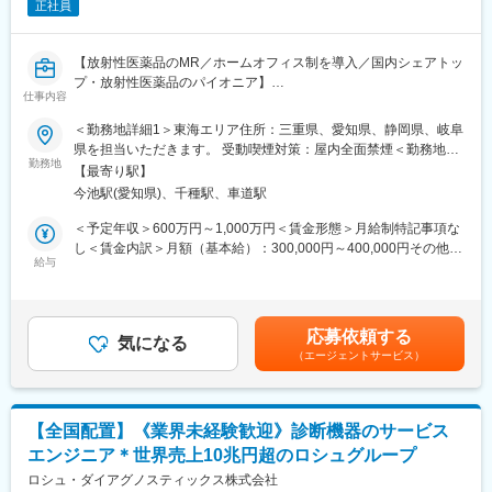
識はそこまで持っていなくても大丈夫です。スキルを備えたあと
正社員
は土日（当番制）に呼び出しはありますが一次対応はコールセン
ターが行い、現場での対応が必要な場合のみ、出勤します。また
【放射性医薬品のMR／ホームオフィス制を導入／国内シェアトッ
呼び出し手当、待機手当、時間外出勤手当などはしっかり完備さ
プ・放射性医薬品のパイオニア】
れております。
仕事内容
■研修制度：各営業所の先輩社員とOJT形式で半年～1年程度かけ
【はじめに】
て育成を行います。過去にも未経験の方も多く入社していますの
＜勤務地詳細1＞東海エリア住所：三重県、愛知県、静岡県、岐阜
今回は、放射性医薬品（診断薬）のMRを募集します。SPECT検
でご安心ください。
県を担当いただきます。 受動喫煙対策：屋内全面禁煙＜勤務地詳
査やPET検査を中心とした核医学と呼ばれる画像診断に関わる
■長期的な就業可能：現在は勤続年数20年と在籍している方も多
勤務地
細2＞名古屋支店住所：愛知県名古屋市千種区内山3丁目7番3号
【最寄り駅】
「放射性医薬品」の情報提供を行います。
数おり年齢層も20歳～50歳とバランスよく活躍しています。自己
（ＮＴＰプラザ千種内山5階）勤務地最寄駅：名古屋市営地下鉄東
今池駅(愛知県)、千種駅、車道駅
都合の退職も3~5％と大手日系メーカーと同様に非常に長く働け
山線／今池駅受動喫煙対策：屋内全面禁煙変更の範囲：会社の定
【魅力ポイント】
る環境です。
める事業所（リモートワーク含む）
＜予定年収＞600万円～1,000万円＜賃金形態＞月給制特記事項な
■やりがい：
■キャリアパス：機械だけでなく電気やIT・科学の知識も身に着け
し＜賃金内訳＞月額（基本給）：300,000円～400,000円その他固
国内シェアトップではありますが、核医学についてあまりご存じ
ることができます。エンジニアのキャリアパスは無限であり、社
給与
定手当/月：40,000円＜月給＞340,000円～440,000円＜昇給有無
ない医師やその他医療関係者に対して最新の学術情報の伝達が求
内公募制度によりサービスマネージャーとして現場のマネジメン
＞有＜残業手当＞無＜給与補足＞月給340,000円～（基本給
められる非常にやりがいがあります。
ト、本社工場での製品開発・改良、サービス体制の仕組み作りな
300,000円、諸手当40,000円～を含む/月）■季節賞与：年2回（7
ど積極的なキャリア構築が可能です。
月、12月）■業績賞与：年1回（3月）※会社業績及び個人業績のタ
応募依頼する
■PET検査：
気になる
ーゲット100％達成の場合支給■昇給：年1回※深夜就業した場合
（エージェントサービス）
PET検査は、現在注目されている、がんの診断・早期発見を可能
変更の範囲：会社の定める業務
は、別途深夜手当支給賃金はあくまでも目安の金額であり、選考
にした画期的な診断法です。この分野はこれまで難しい分野と言
を通じて上下する可能性があります。月給(月額)は固定手当を含め
われてきましたが、医療費の高騰が叫ばれている昨今、早期から
た表記です。
の治療が益々重要視されている中で高い注目を集めています。
【全国配置】《業界未経験歓迎》診断機器のサービス
エンジニア＊世界売上10兆円超のロシュグループ
■事業：
主な事業分野であるSPECT・PETと呼ばれる核医学検査は、生体
ロシュ・ダイアグノスティックス株式会社