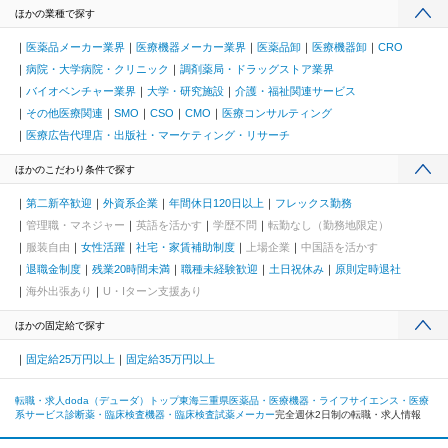
ほかの業種で探す
医薬品メーカー業界
医療機器メーカー業界
医薬品卸
医療機器卸
CRO
病院・大学病院・クリニック
調剤薬局・ドラッグストア業界
バイオベンチャー業界
大学・研究施設
介護・福祉関連サービス
その他医療関連
SMO
CSO
CMO
医療コンサルティング
医療広告代理店・出版社・マーケティング・リサーチ
ほかのこだわり条件で探す
第二新卒歓迎
外資系企業
年間休日120日以上
フレックス勤務
管理職・マネジャー
英語を活かす
学歴不問
転勤なし（勤務地限定）
服装自由
女性活躍
社宅・家賃補助制度
上場企業
中国語を活かす
退職金制度
残業20時間未満
職種未経験歓迎
土日祝休み
原則定時退社
海外出張あり
U・Iターン支援あり
ほかの固定給で探す
固定給25万円以上
固定給35万円以上
転職・求人doda（デューダ）トップ
東海
三重県
医薬品・医療機器・ライフサイエンス・医療
系サービス
診断薬・臨床検査機器・臨床検査試薬メーカー
完全週休2日制の転職・求人情報