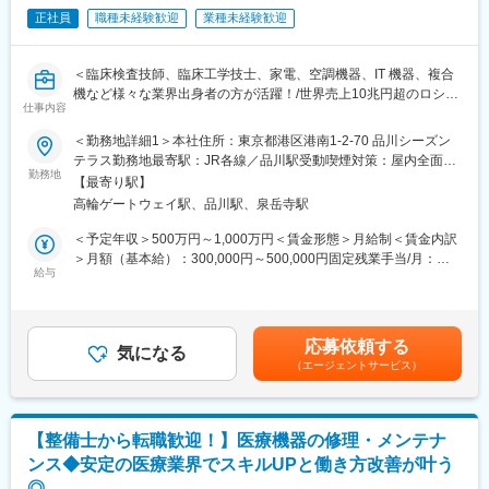
内の微妙な変化をとらえて画像化する「分子イメージング」とい
正社員
職種未経験歓迎
業種未経験歓迎
う技術であり、医療課題の克服に幅広く力を発揮できる可能性が
あります。特にPET検査はがん診療になくてはならないツールと
なりましたが、当社は2005年に国内初のPET検査用放射性医薬品
＜臨床検査技師、臨床工学技士、家電、空調機器、IT 機器、複合
の承認を取得し、現在は全国11か所の製造拠点のもと安定供給体
機など様々な業界出身者の方が活躍！/世界売上10兆円超のロシュ
制を整えております。
仕事内容
グループ/PCR検査を開発したメーカー/キャリア入社6割/月平均残
業20時間/夜間呼び出しほとんどなし/直行直属/研修体制充実＞
＜勤務地詳細1＞本社住所：東京都港区港南1-2-70 品川シーズン
【業務内容】
テラス勤務地最寄駅：JR各線／品川駅受動喫煙対策：屋内全面禁
■最新の学術情報の伝達：
■求人概要：
勤務地
煙＜勤務地詳細2＞全国（エリア確約不可）住所：全国いずれかの
核医学における最新の学術情報を伝達することが、同社のMRに与
【最寄り駅】
フィールドサービスエンジニア職として、当社製品の新規据付、
配属となります。 受動喫煙対策：敷地内喫煙可能場所あり変更の
えられた最大のミッションです。病院スタッフを対象にした説明
高輪ゲートウェイ駅、品川駅、泉岳寺駅
保守点検をお任せいたします。コロナ禍以降、医療や検査の意義
範囲：会社の定める事業所（リモートワーク含む）
会の開催、検査データの解析方法のアドバイスも行います。
が更に高まりニーズが増加する中での増員採用となります。社会
＜予定年収＞500万円～1,000万円＜賃金形態＞月給制＜賃金内訳
貢献、顧客への価値向上意識が高く、自身の専門性を高めたい方
＞月額（基本給）：300,000円～500,000円固定残業手当/月：
■講演会の開催：
にはおすすめのポジションです。
給与
51,936円～70,000円（固定残業時間20時間0分/月）超過した時間
大学病院等の医師とともに近隣の開業医を対象とした講演会を開
外労働の残業手当は追加支給＜月給＞351,936円～570,000円（一
催し、地域の医師へPET検査の有用性を推奨するなど、病診連携
■業務内容：
律手当を含む）＜昇給有無＞有＜残業手当＞有＜給与補足＞※今ま
の推進も業務に含まれます。
・当社検査機器の新規据付
でのご経験に応じ、決定します。賃金はあくまでも目安の金額で
応募依頼する
・ユーザー（臨床検査技師）に対する機器の操作説明
気になる
あり、選考を通じて上下する可能性があります。月給(月額)は固定
■その他：
（エージェントサービス）
・当社検査機器の保守点検
手当を含めた表記です。
診断補助として使用する画像解析ツール（ソフト）の紹介・説
・緊急修理対応
明・導入・解説等も診療科医師や放射線科に行います。
・保守点検のスケジューリング、作業報告書の作成
※保守点検は契約締結や請求業務はありますが、契約目標などの予
【訪問先】
【整備士から転職歓迎！】医療機器の修理・メンテナ
算はありません。
核医学診断設備を有する国公立や私立の大規模病院が中心になり
ンス◆安定の医療業界でスキルUPと働き方改善が叶う
※緊急時の一次対応はコールセンターが対応です。二次対応として
ます。放射線科、脳外科、循環器内科などが主な訪問先です。
◎
後日修理に訪問することがメインとなります。