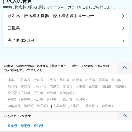
求人の傾向
dodaに掲載中の求人に関するデータを、カテゴリごとにご紹介します。
診断薬・臨床検査機器・臨床検査試薬メーカー
三重県
完全週休2日制
診断薬・臨床検査機器・臨床検査試薬メーカー、三重県、完全週休2日制の転職・
求人情報をエリアで絞り込む
津市
四日市市
伊勢市
松阪市
桑名市
鈴鹿市
名張市
尾鷲市
亀山市
鳥羽市
熊野市
いなべ市
志摩市
伊賀市
三重郡（菰野町、朝日町、川越町）
度会郡（玉城町、度会町、大紀町、南伊勢町）
多気郡（多気町、大台町、明和町）
員弁郡（東員町）
南牟婁郡（御浜町、紀宝町）
北牟婁郡（紀北町）
桑名郡（木曽岬町）
ほかのエリアで探す
岐阜県
静岡県
愛知県