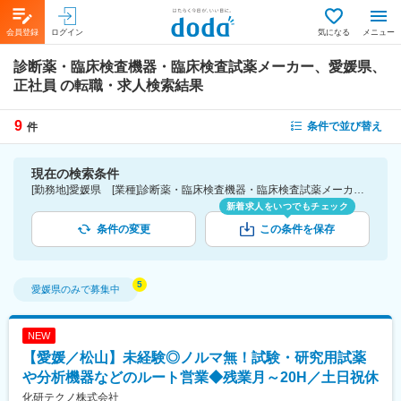
会員登録
ログイン
気になる
メニュー
診断薬・臨床検査機器・臨床検査試薬メーカー、愛媛県、
正社員
の転職・求人検索結果
9
条件で並び替え
件
現在の検索条件
[勤務地]愛媛県 [業種]診断薬・臨床検査機器・臨床検査試薬メーカー-医薬品・医療機器・ライフサイエンス・医療系サービス [雇用形態]正社員
新着求人をいつでもチェック
条件の変更
この条件を保存
愛媛県
のみで募集中
NEW
【愛媛／松山】未経験◎ノルマ無！試験・研究用試薬
や分析機器などのルート営業◆残業月～20H／土日祝休
化研テクノ株式会社