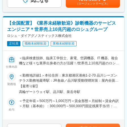
気になる
患者さまへの医療アウトカムを最大化し、個々の治療に合わせて
す。■昇給：年1回■賞与：年3回（決算賞与含む）※３～６か月分■
（エージェントサービス）
■業務特徴：
医療コストを最適化する「バリューベース・ヘルスケア」の実現
決算賞与：30年連続支給賃金はあくまでも目安の金額であり、選
◇入社後、まずは様々な分野の研究、試験、分析に必要な試薬の
に貢献していきます。
考を通じて上下する可能性があります。月給(月額)は固定手当を含
オーダーを受け、配送・納品・問い合わせ対応などから1つずつ覚
めた表記です。
えていきます。（数ヶ月～半年ほど先輩同行）
変更の範囲：当社業務全般
【全国配置】《業界未経験歓迎》診断機器のサービス
◇商材のメインは試薬となりますが、そのほか分析用機器、消耗
エンジニア＊世界売上10兆円超のロシュグループ
品等も取り扱っており、まずは商流や商品知識などの全体的理解
に努めて頂きます。
ロシュ・ダイアグノスティックス株式会社
◇クライアント分野やエリア毎に担当が分かれるため、下記大き
正社員
職種未経験歓迎
業種未経験歓迎
く4つの分野に分かれ専門性を磨いていきます。
（1）大学の研究室…教授の研究をサポートします（学部不問）
（2）大手企業の研究、開発部門…各メーカーの新製品、化学系メ
＜臨床検査技師、臨床工学技士、家電、空調機器、IT 機器、複合
ーカーの新素材開発等をサポートします。
機など様々な業界出身者の方が活躍！/世界売上10兆円超のロシュ
（3）官公庁関連…水産試験場／果樹試験場、水質調査、警察の鑑
仕事内容
グループ/PCR検査を開発したメーカー/キャリア入社6割/月平均残
定関連等で地域社会や産業に貢献します。
業20時間/夜間呼び出しほとんどなし/直行直属/研修体制充実＞
＜勤務地詳細1＞本社住所：東京都港区港南1-2-70 品川シーズン
（4）総合病院…病名診断（血液検査）、尿検査に必要な試薬の提
テラス勤務地最寄駅：JR各線／品川駅受動喫煙対策：屋内全面禁
供等を行います。
■求人概要：
勤務地
煙＜勤務地詳細2＞全国（エリア確約不可）住所：全国いずれかの
【最寄り駅】
フィールドサービスエンジニア職として、当社製品の新規据付、
配属となります。 受動喫煙対策：敷地内喫煙可能場所あり変更の
■同社の魅力：
高輪ゲートウェイ駅、品川駅、泉岳寺駅
保守点検をお任せいたします。コロナ禍以降、医療や検査の意義
範囲：会社の定める事業所（リモートワーク含む）
・全世界800社以上のメーカー試薬を取り扱っています！ドクタ
が更に高まりニーズが増加する中での増員採用となります。社会
＜予定年収＞500万円～1,000万円＜賃金形態＞月給制＜賃金内訳
ーや研究者と共に、新薬開発や工業分野、新技術開発など様々な
貢献、顧客への価値向上意識が高く、自身の専門性を高めたい方
＞月額（基本給）：300,000円～500,000円固定残業手当/月：
研究開発へのサポートを通して貢献しています。
にはおすすめのポジションです。
給与
51,936円～70,000円（固定残業時間20時間0分/月）超過した時間
・試薬という専門分野で、四国を中心とする商社として活躍する
外労働の残業手当は追加支給＜月給＞351,936円～570,000円（一
企業は数少なく、他社と競合しにくいことが特徴です。
■業務内容：
律手当を含む）＜昇給有無＞有＜残業手当＞有＜給与補足＞※今ま
・業界は常に進化しており、1つの実験終了後、また新たな実験へ
・当社検査機器の新規据付
でのご経験に応じ、決定します。賃金はあくまでも目安の金額で