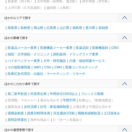
喜多郡（内子町）
北宇和郡（松野町、鬼北町）
西宇和郡（伊方町）
上浮穴郡（久万高原町）
越智郡（上島町）
ほかのエリアで探す
鳥取県
島根県
岡山県
広島県
山口県
徳島県
香川県
高知県
ほかの業種で探す
医薬品メーカー業界
医療機器メーカー業界
医薬品卸
医療機器卸
CRO
病院・大学病院・クリニック
調剤薬局・ドラッグストア業界
バイオベンチャー業界
大学・研究施設
介護・福祉関連サービス
その他医療関連
SMO
CSO
CMO
医療コンサルティング
医療広告代理店・出版社・マーケティング・リサーチ
ほかのこだわり条件で探す
第二新卒歓迎
外資系企業
年間休日120日以上
フレックス勤務
管理職・マネジャー
英語を活かす
学歴不問
転勤なし（勤務地限定）
服装自由
女性活躍
社宅・家賃補助制度
上場企業
中国語を活かす
退職金制度
残業20時間未満
完全週休2日制
職種未経験歓迎
土日祝休み
原則定時退社
海外出張あり
U・Iターン支援あり
ほかの雇用形態で探す