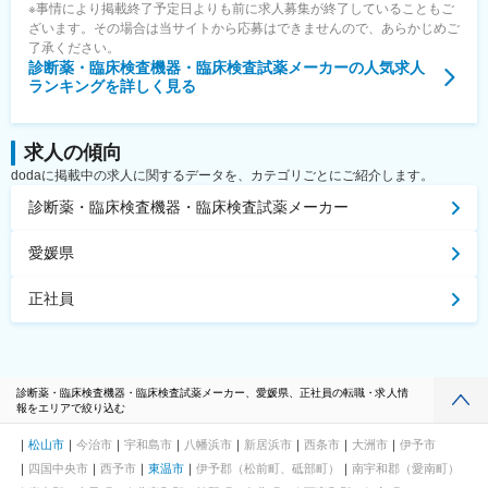
※事情により掲載終了予定日よりも前に求人募集が終了していることもご
ざいます。その場合は当サイトから応募はできませんので、あらかじめご
了承ください。
診断薬・臨床検査機器・臨床検査試薬メーカー
の人気求人
ランキングを詳しく見る
求人の傾向
dodaに掲載中の求人に関するデータを、カテゴリごとにご紹介します。
診断薬・臨床検査機器・臨床検査試薬メーカー
愛媛県
正社員
診断薬・臨床検査機器・臨床検査試薬メーカー、愛媛県、正社員の転職・求人情
報をエリアで絞り込む
松山市
今治市
宇和島市
八幡浜市
新居浜市
西条市
大洲市
伊予市
四国中央市
西予市
東温市
伊予郡（松前町、砥部町）
南宇和郡（愛南町）