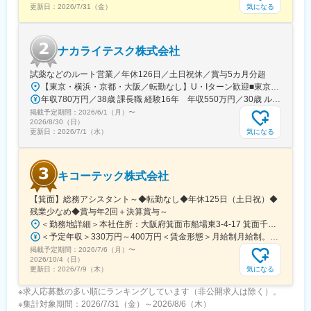
■長期的な就業可能：
気になる
更新日：
2026/7/31（金）
現在は勤続年数20年と在籍している方も多数おり年齢層も20歳～
50歳とバランスよく活躍しています。
自己都合の退職も3~5％と大手日系メーカーと同様に非常に長く
ナカライテスク株式会社
働ける環境です。
試薬などのルート営業／年休126日／土日祝休／賞与5カ月分超
■キャリアパス：
【東京・横浜・京都・大阪／転勤なし】U・Iターン歓迎■東京営業所東京都新宿区百人町2-19-13＜アクセス＞JR「新大久保駅」から徒歩6分■横浜営業所神奈川県横浜市中区太田町6-84-2 大樹生命横浜桜木町ビル1F＜アクセス＞横浜高速鉄道「馬車道駅」から徒歩3分JR「桜木町駅」から徒歩7分■本社営業所（京都市）京都市中京区二条通烏丸西入東玉屋町498＜アクセス＞地下鉄 烏丸線「烏丸御池駅」から徒歩5分■大阪営業所大阪府吹田市出口町4-1＜アクセス＞JR「吹田駅」から徒歩8分※原則、転居を伴う転勤はありません。※受動喫煙対策：屋内全面禁煙（屋上に喫煙スペースあり）
機械だけでなく電気やITの知識も身に着けることができます。
年収780万円／38歳 課長職 経験16年 年収550万円／30歳 ルート営業職 経験8年
エンジニアのキャリアパスは無限であり、社内公募制度によりサ
掲載予定期間：
2026/6/1（月）
〜
ービスマネージャーとして現場のマネジメント、本社工場での製
2026/8/30（日）
品開発・改良、サービス体制の仕組み作りなどキャリア構築が可
気になる
更新日：
2026/7/1（水）
能です。
変更の範囲：会社の定める業務
キコーテック株式会社
【箕面】総務アシスタント～◆転勤なし◆年休125日（土日祝）◆
残業少なめ◆賞与年2回＋決算賞与～
＜勤務地詳細＞本社住所：大阪府箕面市船場東3-4-17 箕面千里ビル6F勤務地最寄駅：阪急北大阪急行線／箕面船場阪大前駅受動喫煙対策：屋内全面禁煙変更の範囲：会社の定める事業所
＜予定年収＞330万円～400万円＜賃金形態＞月給制月給制。賞与年2回（4.5か月分）＋決算賞与。＜賃金内訳＞月額（基本給）：210,000円～255,000円＜月給＞210,000円～255,000円＜昇給有無＞有＜残業手当＞有＜給与補足＞賞与は年2回（4.5か月分）＋決算賞与あり。固定残業はなく、残業は実残業分すべて支給されます。賃金はあくまでも目安の金額であり、選考を通じて上下する可能性があります。月給(月額)は固定手当を含めた表記です。
掲載予定期間：
2026/7/6（月）
〜
2026/10/4（日）
気になる
更新日：
2026/7/9（木）
※求人応募数の多い順にランキングしています（非公開求人は除く）。
※集計対象期間：2026/7/31（金）～2026/8/6（木）