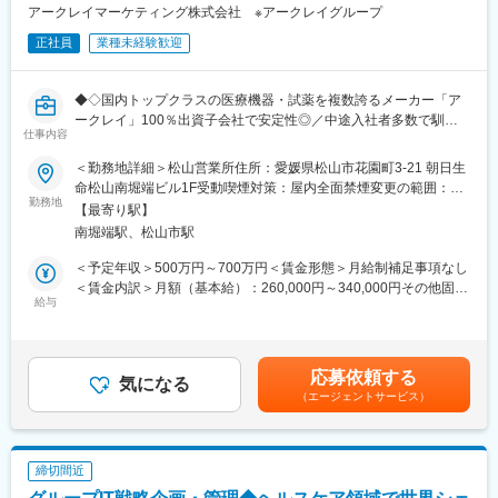
■サポート体制：不明な点は本部アプリケーションエンジニアおよ
アークレイマーケティング株式会社 ※アークレイグループ
・事業内容：各種ヘルスケア機器・サービスの開発・製造・販売
びテクニカルサポートエンジニアがいるため、最初は専門的な知
（糖尿病マネジメント、ヘルスケアソリューション、診断・ライ
識はそこまで持っていなくても大丈夫です。スキルを備えたあと
正社員
業種未経験歓迎
フサイエンス）
は土日（当番制）に呼び出しはありますが一次対応はコールセン
ターが行い、現場での対応が必要な場合のみ、出勤します。また
変更の範囲：当社業務全般
◆◇国内トップクラスの医療機器・試薬を複数誇るメーカー「ア
呼び出し手当、待機手当、時間外出勤手当などはしっかり完備さ
ークレイ」100％出資子会社で安定性◎／中途入社者多数で馴染
れております。
仕事内容
みやすい／教育・研修体制豊富／年休122日・土日祝休／家族・
■研修制度：各営業所の先輩社員とOJT形式で半年～1年程度かけ
住宅手当有り◆◇
て育成を行います。過去にも未経験の方も多く入社していますの
＜勤務地詳細＞松山営業所住所：愛媛県松山市花園町3-21 朝日生
でご安心ください。
命松山南堀端ビル1F受動喫煙対策：屋内全面禁煙変更の範囲：会
■職務内容：
■長期的な就業可能：現在は勤続年数20年と在籍している方も多
勤務地
社の定める事業所
【最寄り駅】
医療施設（病院、開業医、検査センター等）や販売代理店へ訪
数おり年齢層も20歳～50歳とバランスよく活躍しています。自己
南堀端駅、松山市駅
問、医療情報の提供や臨床検査機器、体外診断用医薬品の販売を
都合の退職も3~5％と大手日系メーカーと同様に非常に長く働け
お任せします。
る環境です。
＜予定年収＞500万円～700万円＜賃金形態＞月給制補足事項なし
◎訪問先：大規模病院、クリニック、歯科、動物病院等。医師や
■キャリアパス：機械だけでなく電気やIT・科学の知識も身に着け
＜賃金内訳＞月額（基本給）：260,000円～340,000円その他固定
臨床検査技師、看護師がお客様です。
ることができます。エンジニアのキャリアパスは無限であり、社
給与
手当/月：37,000円～72,000円＜月給＞297,000円～412,000円＜
◎担当エリア：大阪府及び周辺エリア
内公募制度によりサービスマネージャーとして現場のマネジメン
昇給有無＞有＜残業手当＞無＜給与補足＞■昇給／年1回（5月）■
◎新規、既存の割合：新規2割、既存8割
ト、本社工場での製品開発・改良、サービス体制の仕組み作りな
賞与／年2回（7月、12月） ※昨年度実績※住居から職場まで2時間
ど積極的なキャリア構築が可能です。
以上かかり、引越しの場合は引っ越し費用を会社負担いたしま
応募依頼する
■業務の特徴：
気になる
す。礼金が15万（単身）、25万（家族帯同）、仲介手数料家賃1
（エージェントサービス）
・基本直行直帰になります（社用車貸与・駐車場は自宅近くに法
変更の範囲：会社の定める業務
ヶ月分も会社負担となります。尚、社宅適用となった場合は、適
人契約）。担当エリアによって出張が発生する場合があります。
用が異なります。賃金はあくまでも目安の金額であり、選考を通
・新規顧客は、学会や展示会で問い合わせや、医師からの紹介、
じて上下する可能性があります。月給(月額)は固定手当を含めた表
新規クリニック開業の情報が入った場合の対応がメインです。飛
記です。
締切間近
び込みやテレアポはありません。