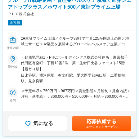
グループIT戦略企画・管理◆ヘルスケア領域で世界シェ
・売上目標は、基本的にはチームで数字を追いかけています。個
人目標もありますが、メンバーへのフォローが手厚い職場です。
アトップクラス／ホワイト500／東証プライム上場
・裁量をもって、営業スケジュールを決めることができます。
ＰＨＣ株式会社
正社員
■取り扱い分野：
大型検査装置から小型検査装置、検査に使用する体外診断薬ま
で、幅広い商品を取り扱っております。
□■東証プライム上場／グループ88社で世界125か国以上の国と地
◎糖尿病検査分野
域にサービスや製品を展開するグローバルヘルスケア企業／コロ
◎尿検査分野
仕事内容
ナ禍でのワクチン貯蔵で活躍／再生医療・バイオテクノロジー分
◎遺伝子検査分野
野で事業成長□■
◎ポイントオブケア分野
＜勤務地詳細1＞PHCホールディングス株式会社住所：東京都千
◎血糖自己測定分野
代田区有楽町一丁目13番2号 第一生命日比谷ファースト15階 受
■業務内容：
勤務地
動喫煙対策：屋内全面禁煙＜勤務地詳細2＞松山地区住所：愛媛県
【最寄り駅】
グループ全体に関わる、または戦略的に最重要なITプロジェクト
■入社後の流れ：
東温市南方2131‐1 勤務地最寄駅：伊予鉄道横河原線／横河原駅受
日比谷駅、横河原駅、有楽町駅、愛大医学部南口駅、二重橋前
において、以下の業務を担当いただきます。
・入社後は、2週間程、Eラーニングで基本的な知識を学びます。
動喫煙対策：屋内全面禁煙変更の範囲：会社の定める事業所（リ
駅、見奈良駅
- プロジェクトおよびプロジェクトポートフォリオの管理
また、臨床検査薬情報担当者資格（DMR）の資格取得をしていた
モートワーク含む）
- プロジェクトライフサイクルおよびリソース管理や品質管理
だくため、フォローアップも行います。
＜予定年収＞750万円～967万円＜賃金形態＞月給制＜賃金内訳＞
- 企業活動の維持・発展・効率化を目的とした、IT戦略の企画・立
・実機研修や、OJTでフォローしながら独り立ちしていただきま
月額（基本給）：360,000円～510,000円＜月給＞360,000円～
案・推進
給与
す。業界未経験の場合、入社後3か月間は研修期間となる予定で
510,000円＜昇給有無＞有＜残業手当＞有＜給与補足＞※当社給与
具体的な開発/導入/保守/運用は各グループ会社内のIT組織が担当す
す。
規定により、経験・スキル等を考慮した上で決定いたします。※残
るため、本ポジションではホールディングス全体のIT上流工程を
業25時間/月想定賃金はあくまでも目安の金額であり、選考を通じ
担当しています。
■キャリアパス：
て上下する可能性があります。月給(月額)は固定手当を含めた表記
応募依頼する
気になる
プロモーター・エリアマネージャーといったポジションを用意し
です。
（エージェントサービス）
海外案件は欧州のITチームが中心になって管理していますが、一
ています。「営業スキルの深堀」以外の領域（マーケティング部
部当組織でも管理している領域があり、現状では全体の8割が国内
など）へ異動実績もあり、社内公募やフリーエージェント権など