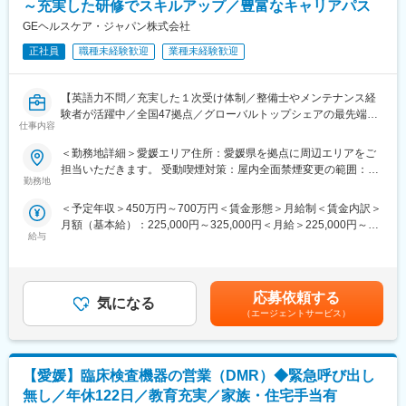
※愛媛県東温市での暮らしや仕事に関する社員インタビューはこち
～充実した研修でスキルアップ／豊富なキャリアパス
グローバル拠点との情報共有・意識向上できる体制を構築し、ネ
ら：https://www.phchd.com/jp/phc/job/career/best-job-life
ットワークを通じたベストプラクティスの共有や問題解決を推
GEヘルスケア・ジャパン株式会社
進。
変更の範囲：当社業務全般
正社員
職種未経験歓迎
業種未経験歓迎
（4）品質リスクマネジメント：
品質リスクの可視化と予防的対応策の提案。リスク管理業務を推
進。
【英語力不問／充実した１次受け体制／整備士やメンテナンス経
コンプライアンス問題の未然防止活動。
験者が活躍中／全国47拠点／グローバルトップシェアの最先端医
（5）品質文化の醸成：
仕事内容
療機器メーカー】
グループ会社の基盤となる品質文化を醸成し、各拠点が主体的に
■業務内容：
＜勤務地詳細＞愛媛エリア住所：愛媛県を拠点に周辺エリアをご
品質を向上させる仕組みを構築する。
医療画像診断装置（CT,MRI）、超音波診断装置や麻酔器
担当いただきます。 受動喫煙対策：屋内全面禁煙変更の範囲：会
（LCS）、生体モニターを展開する同社のサービスステーション
勤務地
社の定める事業所（リモートワーク含む）
■組織・働き方：
の一員として、下記のような業務をお任せします。
・配属：PHCHD 品質・法規管理部 品質統括課
＜予定年収＞450万円～700万円＜賃金形態＞月給制＜賃金内訳＞
・医療装置の保守 修理、点検等メンテナンス
30～60代の社員6名
月額（基本給）：225,000円～325,000円＜月給＞225,000円～
・機器導入後の技術支援や購入前後のサポート
・在宅勤務：あり、週1～2日は出社。入社後3か月間はオンボー
給与
325,000円＜昇給有無＞有＜残業手当＞有＜給与補足＞※過去のご
・技術的な問い合わせ対応
ディングのため原則出社。（入社後3か月間も都度相談可）
経験・スキルにより検討いたします。■昇給：年1回（4月） ■賞
※マニュアルは英語ですが、翻訳サービスを用いたり、技術力を身
・残業時間：10～20時間/月
与：年3回（季節賞与7月・12月、業績賞与翌年3月） 賃金はあく
に着けることで自然と対応が可能になりますのでご安心くださ
・出張：あり
までも目安の金額であり、選考を通じて上下する可能性がありま
い。
応募依頼する
国内（群馬、東京、成田）月1回、1回あたり2、3日程度
気になる
す。月給(月額)は固定手当を含めた表記です。賃金はあくまでも目
■就業環境：年間を通しての残業時間は平均して30～40時間とな
（エージェントサービス）
海外（UK、インドネシアなど）四半期-半期に1回、1回あたり1週
安の金額であり、選考を通じて上下する可能性があります。月給
っており、夜間の対応につきましては月1, 2回のペースです。一次
間程度
(月額)は固定手当を含めた表記です。
対応はコールセンターが行い、現場での対応が必要な場合のみ、
夜間出勤をします。夜間・休日の出勤はスキルを備えられたこと
■出向先
【愛媛】臨床検査機器の営業（DMR）◆緊急呼び出し
が確認できたのちに入ることになりますので、新人の内から対応
・企業名：PHCホールディングス株式会社
を求められることはありません。
無し／年休122日／教育充実／家族・住宅手当有
・形態：在籍出向