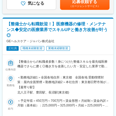
と移ります。お客様のリクエストも変化するため、飽きることが
応募依頼する
・ユーザー（臨床検査技師）に対する機器の操作説明
気になる
あり、選考を通じて上下する可能性があります。月給(月額)は固定
なく業務を行うことができます。
（エージェントサービス）
・当社検査機器の保守点検
手当を含めた表記です。
・先進医療分野での提案活動を通じて、社会インフラに貢献する
・緊急修理対応
お仕事になります。
・保守点検のスケジューリング、作業報告書の作成
※保守点検は契約締結や請求業務はありますが、契約目標などの予
変更の範囲：無
【整備士から転職歓迎！】医療機器の修理・メンテナ
算はありません。
ンス◆安定の医療業界でスキルUPと働き方改善が叶う
※緊急時の一次対応はコールセンターが対応です。二次対応として
◎
後日修理に訪問することがメインとなります。
GEヘルスケア・ジャパン株式会社
■担当製品・環境：
正社員
職種未経験歓迎
業種未経験歓迎
医療機関や検査センターで使用される臨床検査機器になります。
顧客から圧倒的な知名度があるだけでなく、業務を通して顧客と
深く接点を持てるため、営業職など社内連携を通して、顧客の検
【整備士からの転職者多数！身につけた整備スキルを最先端医療
査の質や生産性向上に貢献することができます。実際に本ポジシ
機器でさらに磨く◎働き方を改善したい方・安定した業界で勤務
ョンからの声で製品改良に繋がった事例が複数あり、オープンな
仕事内容
したい方にもおすすめ◆充実した研修教育体制でしっかりフォロ
環境、かつチーム全員で協力・分担する環境があります。
ー】
＜勤務地詳細1＞全国各地住所：東京都 全国各地 受動喫煙対
■働き方：
策：屋内全面禁煙＜勤務地詳細2＞本社住所：東京都日野市旭が丘
■業務内容：
勤務地
・月平均残業時間は20時間程度
4-7-127 勤務地最寄駅：JR中央線／豊田駅受動喫煙対策：屋内全
【最寄り駅】
医療画像診断装置（CT,MRI）、超音波診断装置や麻酔器、生体モ
・機器の新規設置は夕方～夜にかけて行うケースが月に数回あり
面禁煙変更の範囲：会社の定める事業所（リモートワーク含む）
北八王子駅、豊田駅、長沼駅(東京都)
ニターを展開する同社のサービスステーションの一員として、下
得ます。また大型連休など、医療機関がお休みの際に作業が集中
記のような業務をお任せします。
します。夜間/休日の対応は週単位でチームで当番制で行ってお
＜予定年収＞450万円～700万円＜賃金形態＞月給制＜賃金内訳＞
・医療装置の保守 修理、点検等メンテナンス
り、特定の人員が多くならないようにしています。また、当番や
月額（基本給）：225,000円～325,000円＜月給＞225,000円～
・機器導入後の技術支援や購入前後のサポート
給与
緊急対応などで夜間/休日勤務を行なった場合は翌日半休や代休な
325,000円＜昇給有無＞有＜残業手当＞有＜給与補足＞※過去のご
・技術的な問い合わせ対応
どを必ず取得いただくのが前提です。
経験・スキルにより検討いたします。■昇給：年1回（4月） ■賞