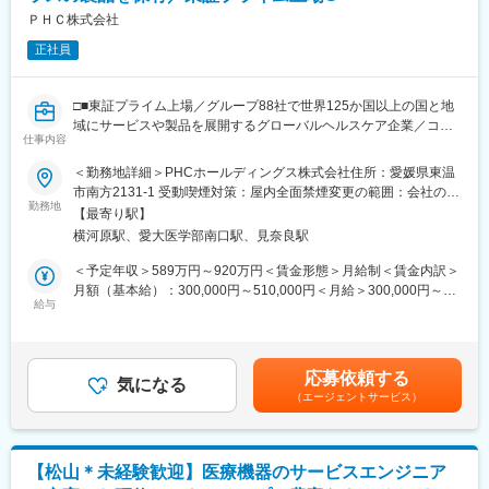
・画像処理（OpenCV等）を用いた検査・認識機能の実装
ＰＨＣ株式会社
・AI／機械学習モデルを業務システムへ組み込む開発
正社員
・業務プロセスの自動化ツール開発
・要件定義～設計～実装～運用までの一気通貫対応
※本ポジションは、分析専任ではなく
□■東証プライム上場／グループ88社で世界125か国以上の国と地
「分析結果を現場で動く仕組みに実装する」開発ポジションで
域にサービスや製品を展開するグローバルヘルスケア企業／コロ
す
仕事内容
ナ禍でのワクチン貯蔵で活躍／再生医療・バイオテクノロジー分
野で事業成長□■
＜勤務地詳細＞PHCホールディングス株式会社住所：愛媛県東温
■働き方
市南方2131-1 受動喫煙対策：屋内全面禁煙変更の範囲：会社の定
・週1～2回の在宅勤務可能
■業務内容：
勤務地
める事業所（リモートワーク含む）
・国内出張：2か月に1回程度（1回3日程度）
【最寄り駅】
グループ全体の品質戦略と品質ガバナンスの企画と推進役を担
・海外出張：なし
横河原駅、愛大医学部南口駅、見奈良駅
い、グループ会社の品質活動の目指すべき姿を定義しつつ、必要
・平均残業：10～20時間
な取り組みを企画し実行、推進していく。具体的には、品質基準
＜予定年収＞589万円～920万円＜賃金形態＞月給制＜賃金内訳＞
の遵守支援、品質KPIのモニタリング、グローバル人財ネットワー
月額（基本給）：300,000円～510,000円＜月給＞300,000円～
■組織構成
クの構築、品質リスク管理の強化を担当する。
給与
510,000円＜昇給有無＞有＜残業手当＞有＜給与補足＞【主席】
モノづくり推進管理部は、松山にて２５名規模の組織であり、２
（1）品質ガバナンスの推進：
年収：998万円～1214万円月給：57万～75万円 ※管理監督者扱
つの課に分かれております。
PHCグループの目指すべき品質の定義や共通言語化をし、グルー
いのため残業手当無【担当上級～主任】年収：589万円～920万
・モノづくり推進課：９名：装置にかかわる制御、IT、加工樹脂
プ全体に浸透させる。また必要に応じてグローバル品質戦略を策
円 15時間/月の残業手当込み月給：30万～51万円 別途残業手
にかかわる機能を担う組織
応募依頼する
定し、実行、推進する。
気になる
当支給有賃金はあくまでも目安の金額であり、選考を通じて上下
・技術ソリューション推進課：１４名（課長以下１３名）：工場
（エージェントサービス）
（2）品質KPIのモニタリングと支援：
する可能性があります。月給(月額)は固定手当を含めた表記です。
のソフトウェアにかかかわる機能を担う組織。共通技術係、分析
品質KPIの策定・分析を通じてグループ全体の品質価値向上を図
技術係の2つの課に分かれており、今回は共通技術係に配属となり
り、経営層や事業部門と連携しながら品質改善の意思決定を支援
ます。
する。
【松山＊未経験歓迎】医療機器のサービスエンジニア
（3）グローバル品質ネットワークの構築：