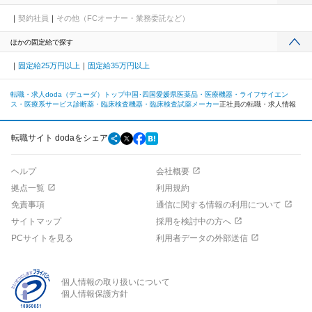
契約社員
その他（FCオーナー・業務委託など）
ほかの固定給で探す
固定給25万円以上
固定給35万円以上
転職・求人doda（デューダ）トップ
中国･四国
愛媛県
医薬品・医療機器・ライフサイエン
ス・医療系サービス
診断薬・臨床検査機器・臨床検査試薬メーカー
正社員の転職・求人情報
転職サイト dodaをシェア
ヘルプ
会社概要
拠点一覧
利用規約
免責事項
通信に関する情報の利用について
サイトマップ
採用を検討中の方へ
PCサイトを見る
利用者データの外部送信
個人情報の取り扱いについて
個人情報保護方針