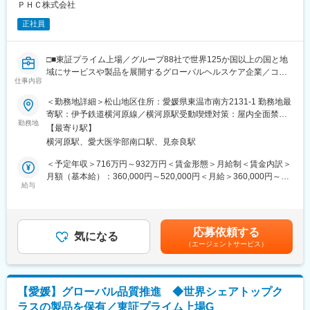
に努めて頂きます。
ＰＨＣ株式会社
◇クライアント分野やエリア毎に担当が分かれるため、下記大き
正社員
く4つの分野に分かれ専門性を磨いていきます。
（1）大学の研究室…教授の研究をサポートします（学部不問）
（2）大手企業の研究、開発部門…各メーカーの新製品、化学系メ
□■東証プライム上場／グループ88社で世界125か国以上の国と地
ーカーの新素材開発等をサポートします。
域にサービスや製品を展開するグローバルヘルスケア企業／コロ
（3）官公庁関連…水産試験場／果樹試験場、水質調査、警察の鑑
仕事内容
ナ禍でのワクチン貯蔵で活躍／再生医療・バイオテクノロジー分
定関連等で地域社会や産業に貢献します。
野で事業成長□■
＜勤務地詳細＞松山地区住所：愛媛県東温市南方2131‐1 勤務地最
（4）総合病院…病名診断（血液検査）、尿検査に必要な試薬の提
寄駅：伊予鉄道横河原線／横河原駅受動喫煙対策：屋内全面禁煙
供等を行います。
■採用背景
勤務地
変更の範囲：会社の定める事業所（リモートワーク含む）
【最寄り駅】
PHCでは現在、「AX（AI Transformation）」を全社戦略として推
■同社の魅力：
横河原駅、愛大医学部南口駅、見奈良駅
進しており、工場・設備・品質・生産計画までをデータとAIでつ
・全世界800社以上のメーカー試薬を取り扱っています！ドクタ
なぐ“自律型モノづくり”の実現を目指しています。
＜予定年収＞716万円～932万円＜賃金形態＞月給制＜賃金内訳＞
ーや研究者と共に、新薬開発や工業分野、新技術開発など様々な
今回のポジションでは、単なるデータ分析ではなく、
月額（基本給）：360,000円～520,000円＜月給＞360,000円～
研究開発へのサポートを通して貢献しています。
AIやデータ処理を実際の製造現場へ実装し、稼働する仕組みとし
給与
520,000円＜昇給有無＞有＜残業手当＞有＜給与補足＞※当社給与
・試薬という専門分野で、四国を中心とする商社として活躍する
て構築できるエンジニアを求めています。
規定により、経験・スキル等を考慮した上で決定いたします。賃
企業は数少なく、他社と競合しにくいことが特徴です。
設備データ収集、PLC連携、システム構築、AI実装まで一貫して
金はあくまでも目安の金額であり、選考を通じて上下する可能性
・業界は常に進化しており、1つの実験終了後、また新たな実験へ
担い、将来的にはスマートファクトリーの中核を担っていただき
があります。月給(月額)は固定手当を含めた表記です。
と移ります。お客様のリクエストも変化するため、飽きることが
応募依頼する
ます。
気になる
なく業務を行うことができます。
（エージェントサービス）
・先進医療分野での提案活動を通じて、社会インフラに貢献する
■業務内容
お仕事になります。
・Pythonを用いた製造現場向けWeb／業務システム開発
・API連携によるデータ収集・統合システム構築
変更の範囲：無
【愛媛】グローバル品質推進 ◆世界シェアトップク
・SQLを用いたデータ処理・データ基盤開発
ラスの製品を保有／東証プライム上場G
・設備データ（PLC／IoT）との連携・データ取得基盤構築