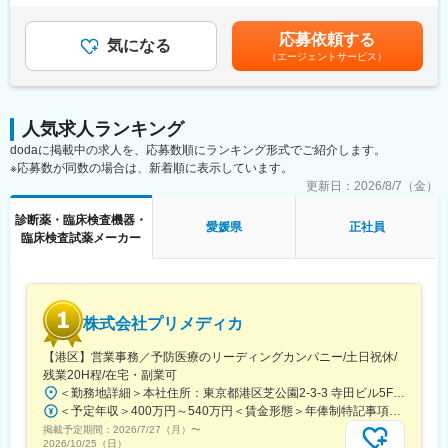
※マニュアルは英語ですが、翻訳サービスを用いたり、技術力を身
与：年3回（季節賞与7月・12月、業績賞与翌年3月） 賃金はあく
に着けることで自然と対応が可能になりますのでご安心くださ
■研修体制：
までも目安の金額であり、選考を通じて上下する可能性がありま
応募依頼する
い。
気になる
入社後6か月間は東京本社での研修を予定しております。（遠方の
す。賃金はあくまでも目安の金額であり、選考を通じて上下する
（エージェントサービス）
方は住居を手配します。）取り扱い製品数は多いですが、支店配
可能性があります。月給(月額)は固定手当を含めた表記です。
■就業環境：
属後も先輩社員との同行を通して業務習得していただくため、業
年間を通しての残業時間は平均して30～40時間となっておりま
界未経験であっても一人立ちできるよう研修体制を整えておりま
す。
す。
人気求人ランキング
スキルを備えたあとは土日や夜間（当番制）に呼び出し（月2, 3回
dodaに掲載中の求人を、応募数順にランキング形式でご紹介します。
程度）はありますが、一次対応はコールセンターが行い、現場で
※応募数が同数の場合は、新着順に表示しています。
の対応が必要な場合のみ、出勤します。
変更の範囲：会社の定める業務
また呼び出し手当、待機手当、時間外出勤手当などはしっかり完
更新日：
2026/8/7（金）
備されております。
診断薬・臨床検査機器・
こちらはスキルを備えられたことが確認できたのちに入ることに
愛媛県
正社員
臨床検査試薬メーカー
なりますので、新人の内から対応を求められることはありませ
ん。
■サポート体制：
不明な点は本部アプリケーションエンジニアなどがいるため、最
株式会社プリメディカ
初は専門的な知識はそこまで持っていなくても大丈夫です。
【港区】営業事務／予防医療のリーディングカンパニー/土日祝休/
■研修制度：
残業20H程/在宅・副業可
各営業所の先輩社員とOJT形式で半年～1年程度かけて育成を行い
＜勤務地詳細＞本社住所：東京都港区芝公園2-3-3 寺田ビル5F勤務地最寄駅：都営大江戸線／大門駅受動喫煙対策：屋内全面禁煙変更の範囲：会社の定める事業所（リモートワーク含む）
ます。過去にも未経験の方も多く入社していますのでご安心くだ
＜予定年収＞400万円～540万円＜賃金形態＞年俸制特記事項なし＜賃金内訳＞年額（基本給）：3,210,000円～4,653,360円固定残業手当/月：65,462円～112,220円（固定残業時間30時間0分/月）超過した時間外労働の残業手当は追加支給＜月額＞332,962円～500,000円（12分割）（一律手当を含む）＜昇給有無＞有＜残業手当＞有賃金はあくまでも目安の金額であり、選考を通じて上下する可能性があります。月給(月額)は固定手当を含めた表記です。
さい。
掲載予定期間：
2026/7/27（月）
〜
2026/10/25（日）