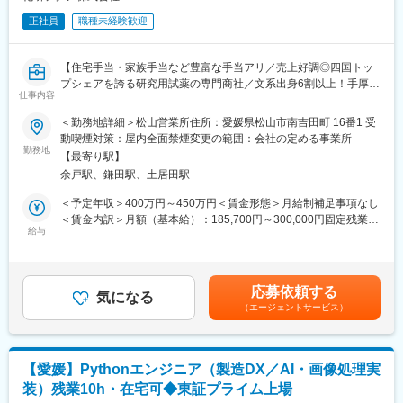
正社員
職種未経験歓迎
【住宅手当・家族手当など豊富な手当アリ／売上好調◎四国トッ
プシェアを誇る研究用試薬の専門商社／文系出身6割以上！手厚い
仕事内容
サポート体制】
＜勤務地詳細＞松山営業所住所：愛媛県松山市南吉田町 16番1 受
■仕事内容：
動喫煙対策：屋内全面禁煙変更の範囲：会社の定める事業所
病院や大学、官公庁、大手企業の研究機関などに対して、実験や
勤務地
【最寄り駅】
新商品開発に使われる試験・研究用試薬及び分析機器・機材など
余戸駅、鎌田駅、土居田駅
のルート営業を行います！
※ドクターや研究者などの決まった先がお客様となります。新卒・
＜予定年収＞400万円～450万円＜賃金形態＞月給制補足事項なし
第二新卒の未経験者をお迎えし、先輩社員の指導の下、徐々に仕
＜賃金内訳＞月額（基本給）：185,700円～300,000円固定残業手
事を覚えて頂きます。
給与
当/月：26,800円（固定残業時間20時間0分/月～20時間0分/月）超
知識面で不安をお持ちになるかもしれませんが、多くの先輩社員
過した時間外労働の残業手当は追加支給＜月給＞212,500円～
は文系出身で活躍をしていますのでご安心下さい！（文系出身が
326,800円（一律手当を含む）＜昇給有無＞有＜残業手当＞有＜
全体60％以上です！）
給与補足＞※給与詳細は経験・能力・年齢を考慮の上、決定しま
応募依頼する
気になる
す。■昇給：年1回■賞与：年3回（決算賞与含む）※３～６か月分■
（エージェントサービス）
■業務特徴：
決算賞与：30年連続支給賃金はあくまでも目安の金額であり、選
◇入社後、まずは様々な分野の研究、試験、分析に必要な試薬の
考を通じて上下する可能性があります。月給(月額)は固定手当を含
オーダーを受け、配送・納品・問い合わせ対応などから1つずつ覚
めた表記です。
えていきます。（数ヶ月～半年ほど先輩同行）
【愛媛】Pythonエンジニア（製造DX／AI・画像処理実
◇商材のメインは試薬となりますが、そのほか分析用機器、消耗
装）残業10h・在宅可◆東証プライム上場
品等も取り扱っており、まずは商流や商品知識などの全体的理解