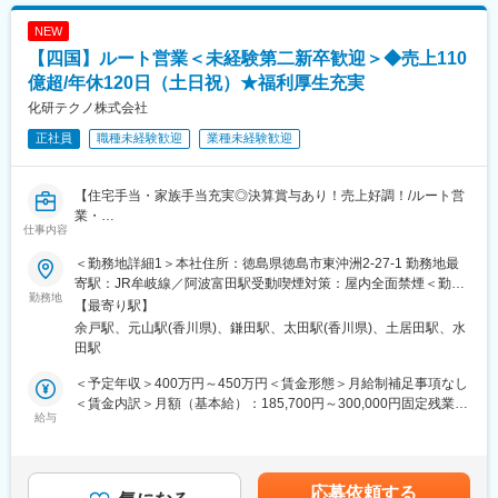
案件、2割が海外案件になっています。英語ができる方は海外案件
挑戦の場も用意しています。
も含めて担当していただく可能性があります。（苦手な方は基本
NEW
的に国内案件担当になります）
■働き方：
【四国】ルート営業＜未経験第二新卒歓迎＞◆売上110
コロナ禍以降はほとんどありませんが、極稀に海外出張が発生す
・残業時間：平均20～30H程
るケースもあります。
億超/年休120日（土日祝）★福利厚生充実
・休日出勤：学会や勉強会へ参加する際に発生（振替休日を取得
いただきます）
化研テクノ株式会社
■現在進行中のPJの一部：
・緊急呼び出し：緊急呼び出しはコールセンター、サービスエン
正社員
職種未経験歓迎
業種未経験歓迎
・M&Aにより新たにグループ会社になった会社の基幹システム統
ジニアが対応するため、営業が対応することはありません。
合プロジェクト
・DXへ対応した次期PLMへの刷新プロジェクト
変更の範囲：会社の定める業務
【住宅手当・家族手当充実◎決算賞与あり！売上好調！/ルート営
業・
■働き方：
仕事内容
ノルマなし/年間休日120日（土日祝）/四国トップシェアを誇る研
リモートワーク可能（現状は出勤と在宅で半々程度）
究用試薬の専門商社】
※働き方に関する全社実績
＜勤務地詳細1＞本社住所：徳島県徳島市東沖洲2-27-1 勤務地最
平均残業時間：13.2時間/月
寄駅：JR牟岐線／阿波富田駅受動喫煙対策：屋内全面禁煙＜勤務
■仕事内容：
勤務地
有給取得平均日数：18.1日/年
地詳細2＞松山営業所住所：愛媛県松山市南吉田町 16番1 受動喫
【最寄り駅】
病院や大学、官公庁、大手企業の研究機関などに対して、実験や
※全職場全従業員を対象としたワークライフバランス活動の積極的
煙対策：屋内全面禁煙＜勤務地詳細3＞高松営業所住所：香川県高
余戸駅、元山駅(香川県)、鎌田駅、太田駅(香川県)、土居田駅、水
新商品開発に使われる試験・研究用試薬及び分析機器・機材など
な推進により、職場は業務の効率化推進とあわせて特徴ある年休
松市林町148-19 勤務地最寄駅：高松琴平電気鉄道琴平線／太田駅
田駅
のルート営業を行います！
取得推進(職場毎の一斉年休やプチ連続年休、プチチャレンジ休暇
受動喫煙対策：屋内全面禁煙変更の範囲：会社の定める事業所
※ドクターや研究者などの決まった先がお客様となります。新卒・
等)にも取り組んでいます。
＜予定年収＞400万円～450万円＜賃金形態＞月給制補足事項なし
第二新卒の未経験者をお迎えし、先輩社員の指導の下、徐々に仕
＜賃金内訳＞月額（基本給）：185,700円～300,000円固定残業手
事を覚えて頂きます。
給与
■企業概要：
当/月：26,800円（固定残業時間20時間0分/月～20時間0分/月）超
知識面で不安をお持ちになるかもしれませんが、多くの先輩社員
PHCグループは、診断、医療機器、デジタルヘルス、ライフサイ
過した時間外労働の残業手当は追加支給＜月給＞212,500円～
は文系出身で活躍をしていますのでご安心下さい！（文系出身が
エンス分野で、研究から診断、治療、予防まで幅広く医療に関わ
326,800円（一律手当を含む）＜昇給有無＞有＜残業手当＞有＜
全体60％以上です！）
るお客さまにベストインクラスの製品・サービスを提供します。
給与補足＞※給与詳細は経験・能力・年齢を考慮の上、決定しま
応募依頼する