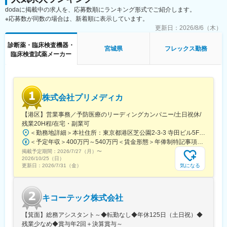
スキルを備えたあとは土日や夜間（当番制）に呼び出し（月2, 3回
dodaに掲載中の求人を、応募数順にランキング形式でご紹介します。
程度）はありますが、一次対応はコールセンターが行い、現場で
※応募数が同数の場合は、新着順に表示しています。
の対応が必要な場合のみ、出勤します。
変更の範囲：会社の定める業務
また呼び出し手当、待機手当、時間外出勤手当などはしっかり完
更新日：
2026/8/6（木）
備されております。
診断薬・臨床検査機器・
こちらはスキルを備えられたことが確認できたのちに入ることに
宮城県
フレックス勤務
臨床検査試薬メーカー
なりますので、新人の内から対応を求められることはありませ
ん。
■サポート体制：
不明な点は本部アプリケーションエンジニアなどがいるため、最
株式会社プリメディカ
初は専門的な知識はそこまで持っていなくても大丈夫です。
【港区】営業事務／予防医療のリーディングカンパニー/土日祝休/
■研修制度：
残業20H程/在宅・副業可
各営業所の先輩社員とOJT形式で半年～1年程度かけて育成を行い
＜勤務地詳細＞本社住所：東京都港区芝公園2-3-3 寺田ビル5F勤務地最寄駅：都営大江戸線／大門駅受動喫煙対策：屋内全面禁煙変更の範囲：会社の定める事業所（リモートワーク含む）
ます。過去にも未経験の方も多く入社していますのでご安心くだ
＜予定年収＞400万円～540万円＜賃金形態＞年俸制特記事項なし＜賃金内訳＞年額（基本給）：3,210,000円～4,653,360円固定残業手当/月：65,462円～112,220円（固定残業時間30時間0分/月）超過した時間外労働の残業手当は追加支給＜月額＞332,962円～500,000円（12分割）（一律手当を含む）＜昇給有無＞有＜残業手当＞有賃金はあくまでも目安の金額であり、選考を通じて上下する可能性があります。月給(月額)は固定手当を含めた表記です。
さい。
掲載予定期間：
2026/7/27（月）
〜
2026/10/25（日）
■長期的な就業可能：
気になる
更新日：
2026/7/31（金）
現在は勤続年数20年と在籍している方も多数おり年齢層も20歳～
50歳とバランスよく活躍しています。
自己都合の退職も3~5％と大手日系メーカーと同様に非常に長く
キコーテック株式会社
働ける環境です。
【箕面】総務アシスタント～◆転勤なし◆年休125日（土日祝）◆
■キャリアパス：
残業少なめ◆賞与年2回＋決算賞与～