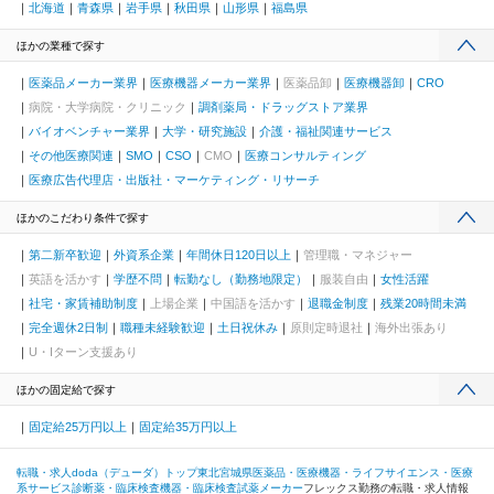
北海道
青森県
岩手県
秋田県
山形県
福島県
ほかの業種で探す
医薬品メーカー業界
医療機器メーカー業界
医薬品卸
医療機器卸
CRO
病院・大学病院・クリニック
調剤薬局・ドラッグストア業界
バイオベンチャー業界
大学・研究施設
介護・福祉関連サービス
その他医療関連
SMO
CSO
CMO
医療コンサルティング
医療広告代理店・出版社・マーケティング・リサーチ
ほかのこだわり条件で探す
第二新卒歓迎
外資系企業
年間休日120日以上
管理職・マネジャー
英語を活かす
学歴不問
転勤なし（勤務地限定）
服装自由
女性活躍
社宅・家賃補助制度
上場企業
中国語を活かす
退職金制度
残業20時間未満
完全週休2日制
職種未経験歓迎
土日祝休み
原則定時退社
海外出張あり
U・Iターン支援あり
ほかの固定給で探す
固定給25万円以上
固定給35万円以上
転職・求人doda（デューダ）トップ
東北
宮城県
医薬品・医療機器・ライフサイエンス・医療
系サービス
診断薬・臨床検査機器・臨床検査試薬メーカー
フレックス勤務の転職・求人情報