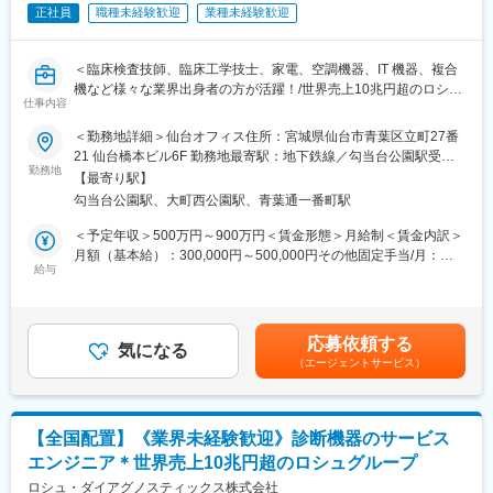
は土日（当番制）に呼び出しはありますが一次対応はコールセン
正社員
職種未経験歓迎
業種未経験歓迎
ターが行い、現場での対応が必要な場合のみ、出勤します。また
呼び出し手当、待機手当、時間外出勤手当などはしっかり完備さ
れております。
＜臨床検査技師、臨床工学技士、家電、空調機器、IT 機器、複合
■研修制度：各営業所の先輩社員とOJT形式で半年～1年程度かけ
機など様々な業界出身者の方が活躍！/世界売上10兆円超のロシュ
て育成を行います。過去にも未経験の方も多く入社していますの
仕事内容
グループ/PCR検査を開発したメーカー/キャリア入社6割/月平均残
でご安心ください。
業20時間/夜間呼び出しほとんどなし/直行直属/研修体制充実＞
＜勤務地詳細＞仙台オフィス住所：宮城県仙台市青葉区立町27番
■長期的な就業可能：現在は勤続年数20年と在籍している方も多
21 仙台橋本ビル6F 勤務地最寄駅：地下鉄線／勾当台公園駅受動
数おり年齢層も20歳～50歳とバランスよく活躍しています。自己
■求人概要：
勤務地
喫煙対策：屋内全面禁煙変更の範囲：会社の定める事業所（リモ
都合の退職も3~5％と大手日系メーカーと同様に非常に長く働け
【最寄り駅】
フィールドサービスエンジニア職として、当社製品の新規据付、
ートワーク含む）
る環境です。
勾当台公園駅、大町西公園駅、青葉通一番町駅
保守点検をお任せいたします。コロナ禍以降、医療や検査の意義
■キャリアパス：機械だけでなく電気やIT・科学の知識も身に着け
が更に高まりニーズが増加する中での増員採用となります。社会
＜予定年収＞500万円～900万円＜賃金形態＞月給制＜賃金内訳＞
ることができます。エンジニアのキャリアパスは無限であり、社
貢献、顧客への価値向上意識が高く、自身の専門性を高めたい方
月額（基本給）：300,000円～500,000円その他固定手当/月：
内公募制度によりサービスマネージャーとして現場のマネジメン
にはおすすめのポジションです。
給与
22,000円固定残業手当/月：51,936円～70,000円（固定残業時間
ト、本社工場での製品開発・改良、サービス体制の仕組み作りな
20時間0分/月）超過した時間外労働の残業手当は追加支給＜月給
ど積極的なキャリア構築が可能です。
■業務内容：
＞373,936円～592,000円（一律手当を含む）＜昇給有無＞有＜残
・当社検査機器の新規据付
業手当＞有＜給与補足＞※今までのご経験に応じ、決定します。賃
変更の範囲：会社の定める業務
応募依頼する
・ユーザー（臨床検査技師）に対する機器の操作説明
気になる
金はあくまでも目安の金額であり、選考を通じて上下する可能性
（エージェントサービス）
・当社検査機器の保守点検
があります。月給(月額)は固定手当を含めた表記です。
・緊急修理対応
・保守点検のスケジューリング、作業報告書の作成
※保守点検は契約締結や請求業務はありますが、契約目標などの予
【全国配置】《業界未経験歓迎》診断機器のサービス
算はありません。
エンジニア＊世界売上10兆円超のロシュグループ
※緊急時の一次対応はコールセンターが対応です。二次対応として
後日修理に訪問することがメインとなります。
ロシュ・ダイアグノスティックス株式会社