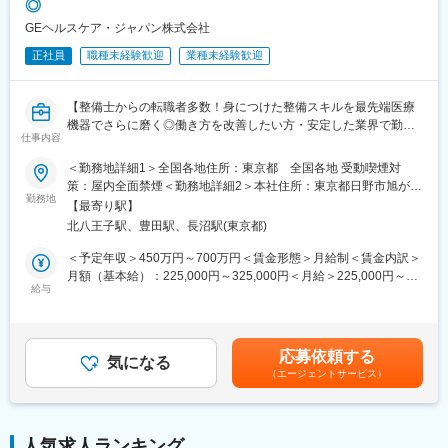
◎
後日修理に訪問することがメインとなります。
GEヘルスケア・ジャパン株式会社
変更の範囲：会社の定める業務
■担当製品・環境：
正社員
職種未経験歓迎
業種未経験歓迎
医療機関や検査センターで使用される臨床検査機器になります。
顧客から圧倒的な知名度があるだけでなく、業務を通して顧客と
深く接点を持てるため、営業職など社内連携を通して、顧客の検
【整備士からの転職者多数！身につけた整備スキルを最先端医療
査の質や生産性向上に貢献することができます。実際に本ポジシ
機器でさらに磨く◎働き方を改善したい方・安定した業界で勤務
ョンからの声で製品改良に繋がった事例が複数あり、オープンな
仕事内容
したい方にもおすすめ◆充実した研修教育体制でしっかりフォロ
環境、かつチーム全員で協力・分担する環境があります。
ー】
＜勤務地詳細1＞全国各地住所：東京都 全国各地 受動喫煙対
■働き方：
策：屋内全面禁煙＜勤務地詳細2＞本社住所：東京都日野市旭が丘
■業務内容：
勤務地
・月平均残業時間は20時間程度
4-7-127 勤務地最寄駅：JR中央線／豊田駅受動喫煙対策：屋内全
【最寄り駅】
医療画像診断装置（CT,MRI）、超音波診断装置や麻酔器、生体モ
・機器の新規設置は夕方～夜にかけて行うケースが月に数回あり
面禁煙変更の範囲：会社の定める事業所（リモートワーク含む）
北八王子駅、豊田駅、長沼駅(東京都)
ニターを展開する同社のサービスステーションの一員として、下
得ます。また大型連休など、医療機関がお休みの際に作業が集中
記のような業務をお任せします。
します。夜間/休日の対応は週単位でチームで当番制で行ってお
＜予定年収＞450万円～700万円＜賃金形態＞月給制＜賃金内訳＞
・医療装置の保守 修理、点検等メンテナンス
り、特定の人員が多くならないようにしています。また、当番や
月額（基本給）：225,000円～325,000円＜月給＞225,000円～
・機器導入後の技術支援や購入前後のサポート
給与
緊急対応などで夜間/休日勤務を行なった場合は翌日半休や代休な
325,000円＜昇給有無＞有＜残業手当＞有＜給与補足＞※過去のご
・技術的な問い合わせ対応
どを必ず取得いただくのが前提です。
経験・スキルにより検討いたします。■昇給：年1回（4月） ■賞
※マニュアルは英語ですが、翻訳サービスを用いたり、技術力を身
与：年3回（季節賞与7月・12月、業績賞与翌年3月） 賃金はあく
に着けることで自然と対応が可能になりますのでご安心くださ
■研修体制：
までも目安の金額であり、選考を通じて上下する可能性がありま
応募依頼する
い。
気になる
入社後6か月間は東京本社での研修を予定しております。（遠方の
す。賃金はあくまでも目安の金額であり、選考を通じて上下する
（エージェントサービス）
方は住居を手配します。）取り扱い製品数は多いですが、支店配
可能性があります。月給(月額)は固定手当を含めた表記です。
■就業環境：
属後も先輩社員との同行を通して業務習得していただくため、業
年間を通しての残業時間は平均して30～40時間となっておりま
界未経験であっても一人立ちできるよう研修体制を整えておりま
す。
す。
人気求人ランキング