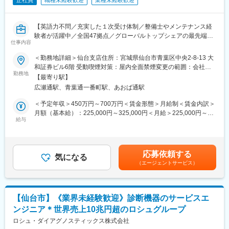
正社員
職種未経験歓迎
業種未経験歓迎
【英語力不問／充実した１次受け体制／整備士やメンテナンス経
験者が活躍中／全国47拠点／グローバルトップシェアの最先端医
仕事内容
療機器メーカー】
■業務内容：
＜勤務地詳細＞仙台支店住所：宮城県仙台市青葉区中央2-8-13 大
医療画像診断装置（CT,MRI）、超音波診断装置や麻酔器
和証券ビル6階 受動喫煙対策：屋内全面禁煙変更の範囲：会社の
（LCS）、生体モニターを展開する同社のサービスステーション
勤務地
定める事業所（リモートワーク含む）
【最寄り駅】
の一員として、下記のような業務をお任せします。
広瀬通駅、青葉通一番町駅、あおば通駅
・医療装置の保守 修理、点検等メンテナンス
・機器導入後の技術支援や購入前後のサポート
＜予定年収＞450万円～700万円＜賃金形態＞月給制＜賃金内訳＞
・技術的な問い合わせ対応
月額（基本給）：225,000円～325,000円＜月給＞225,000円～
※マニュアルは英語ですが、翻訳サービスを用いたり、技術力を身
給与
325,000円＜昇給有無＞有＜残業手当＞有＜給与補足＞※過去のご
に着けることで自然と対応が可能になりますのでご安心くださ
経験・スキルにより検討いたします。■昇給：年1回（4月） ■賞
い。
与：年3回（季節賞与7月・12月、業績賞与翌年3月） 賃金はあく
■就業環境：年間を通しての残業時間は平均して30～40時間とな
までも目安の金額であり、選考を通じて上下する可能性がありま
応募依頼する
っており、夜間の対応につきましては月1, 2回のペースです。一次
気になる
す。月給(月額)は固定手当を含めた表記です。賃金はあくまでも目
（エージェントサービス）
対応はコールセンターが行い、現場での対応が必要な場合のみ、
安の金額であり、選考を通じて上下する可能性があります。月給
夜間出勤をします。夜間・休日の出勤はスキルを備えられたこと
(月額)は固定手当を含めた表記です。
が確認できたのちに入ることになりますので、新人の内から対応
を求められることはありません。
【仙台市】《業界未経験歓迎》診断機器のサービスエ
■サポート体制：不明な点は本部アプリケーションエンジニアおよ
ンジニア＊世界売上10兆円超のロシュグループ
びテクニカルサポートエンジニアがいるため、最初は専門的な知
識はそこまで持っていなくても大丈夫です。スキルを備えたあと
ロシュ・ダイアグノスティックス株式会社