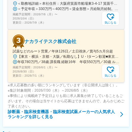
機械だけでなく電気やITの知識も身に着けることができます。
＜勤務地詳細＞本社住所：大阪府箕面市船場東3-4-17 箕面千里ビル6F勤務地最寄駅：阪急北大阪急行線／箕面船場阪大前駅受動喫煙対策：屋内全面禁煙変更の範囲：会社の定める事業所
エンジニアのキャリアパスは無限であり、社内公募制度によりサ
＜予定年収＞330万円～400万円＜賃金形態＞月給制月給制。賞与年2回（4.5か月分）＋決算賞与。＜賃金内訳＞月額（基本給）：210,000円～255,000円＜月給＞210,000円～255,000円＜昇給有無＞有＜残業手当＞有＜給与補足＞賞与は年2回（4.5か月分）＋決算賞与あり。固定残業はなく、残業は実残業分すべて支給されます。賃金はあくまでも目安の金額であり、選考を通じて上下する可能性があります。月給(月額)は固定手当を含めた表記です。
ービスマネージャーとして現場のマネジメント、本社工場での製
掲載予定期間：
2026/7/6（月）
〜
品開発・改良、サービス体制の仕組み作りなどキャリア構築が可
2026/10/4（日）
能です。
気になる
更新日：
2026/7/9（木）
変更の範囲：会社の定める業務
ナカライテスク株式会社
試薬などのルート営業／年休126日／土日祝休／賞与5カ月分超
【東京・横浜・京都・大阪／転勤なし】U・Iターン歓迎■東京営業所東京都新宿区百人町2-19-13＜アクセス＞JR「新大久保駅」から徒歩6分■横浜営業所神奈川県横浜市中区太田町6-84-2 大樹生命横浜桜木町ビル1F＜アクセス＞横浜高速鉄道「馬車道駅」から徒歩3分JR「桜木町駅」から徒歩7分■本社営業所（京都市）京都市中京区二条通烏丸西入東玉屋町498＜アクセス＞地下鉄 烏丸線「烏丸御池駅」から徒歩5分■大阪営業所大阪府吹田市出口町4-1＜アクセス＞JR「吹田駅」から徒歩8分※原則、転居を伴う転勤はありません。※受動喫煙対策：屋内全面禁煙（屋上に喫煙スペースあり）
年収780万円／38歳 課長職 経験16年 年収550万円／30歳 ルート営業職 経験8年
掲載予定期間：
2026/6/1（月）
〜
2026/8/30（日）
気になる
更新日：
2026/7/1（水）
※求人応募数の多い順にランキングしています（非公開求人は除く）。
※集計対象期間：2026/7/30（木）～2026/8/5（水）
※事情により掲載終了予定日よりも前に求人募集が終了していることもご
ざいます。その場合は当サイトから応募はできませんので、あらかじめご
了承ください。
診断薬・臨床検査機器・臨床検査試薬メーカー
の人気求人
ランキングを詳しく見る