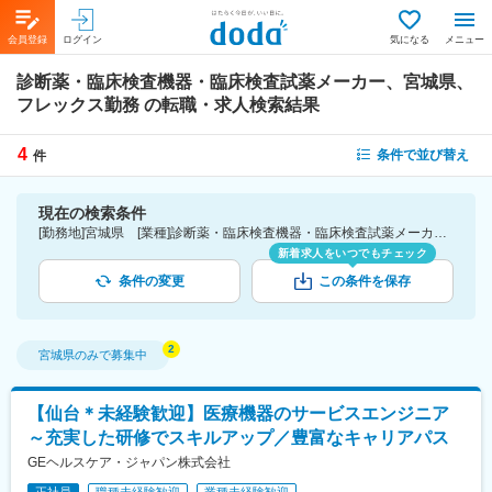
会員登録
ログイン
気になる
メニュー
診断薬・臨床検査機器・臨床検査試薬メーカー、宮城県、
フレックス勤務
の転職・求人検索結果
4
条件で並び替え
件
現在の検索条件
[勤務地]宮城県 [業種]診断薬・臨床検査機器・臨床検査試薬メーカー-医薬品・医療機器・ライフサイエンス・医療系サービス [詳細条件](休日・働き方)フレックス勤務
新着求人をいつでもチェック
条件の変更
この条件を保存
宮城県
のみで募集中
【仙台＊未経験歓迎】医療機器のサービスエンジニア
～充実した研修でスキルアップ／豊富なキャリアパス
GEヘルスケア・ジャパン株式会社