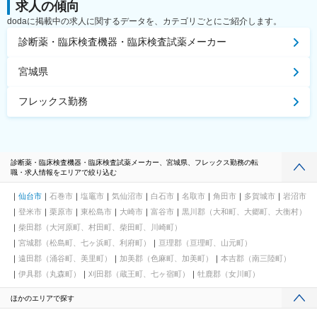
求人の傾向
dodaに掲載中の求人に関するデータを、カテゴリごとにご紹介します。
診断薬・臨床検査機器・臨床検査試薬メーカー
宮城県
フレックス勤務
診断薬・臨床検査機器・臨床検査試薬メーカー、宮城県、フレックス勤務の転
職・求人情報をエリアで絞り込む
仙台市
石巻市
塩竈市
気仙沼市
白石市
名取市
角田市
多賀城市
岩沼市
登米市
栗原市
東松島市
大崎市
富谷市
黒川郡（大和町、大郷町、大衡村）
柴田郡（大河原町、村田町、柴田町、川崎町）
宮城郡（松島町、七ヶ浜町、利府町）
亘理郡（亘理町、山元町）
遠田郡（涌谷町、美里町）
加美郡（色麻町、加美町）
本吉郡（南三陸町）
伊具郡（丸森町）
刈田郡（蔵王町、七ヶ宿町）
牡鹿郡（女川町）
ほかのエリアで探す