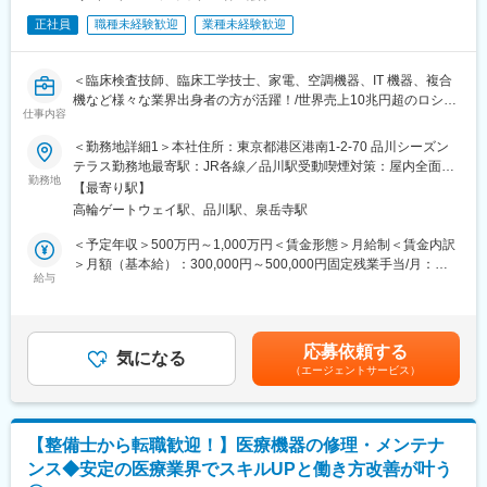
正社員
職種未経験歓迎
業種未経験歓迎
■担当製品・環境：
医療機関や検査センターで使用される臨床検査機器になります。
顧客から圧倒的な知名度があるだけでなく、業務を通して顧客と
＜臨床検査技師、臨床工学技士、家電、空調機器、IT 機器、複合
深く接点を持てるため、営業職など社内連携を通して、顧客の検
機など様々な業界出身者の方が活躍！/世界売上10兆円超のロシュ
査の質や生産性向上に貢献することができます。実際に本ポジシ
仕事内容
グループ/PCR検査を開発したメーカー/キャリア入社6割/月平均残
ョンからの声で製品改良に繋がった事例が複数あり、オープンな
業20時間/夜間呼び出しほとんどなし/直行直属/研修体制充実＞
＜勤務地詳細1＞本社住所：東京都港区港南1-2-70 品川シーズン
環境、かつチーム全員で協力・分担する環境があります。
テラス勤務地最寄駅：JR各線／品川駅受動喫煙対策：屋内全面禁
■求人概要：
勤務地
煙＜勤務地詳細2＞全国（エリア確約不可）住所：全国いずれかの
■働き方：
【最寄り駅】
フィールドサービスエンジニア職として、当社製品の新規据付、
配属となります。 受動喫煙対策：敷地内喫煙可能場所あり変更の
・月平均残業時間は20時間程度
高輪ゲートウェイ駅、品川駅、泉岳寺駅
保守点検をお任せいたします。コロナ禍以降、医療や検査の意義
範囲：会社の定める事業所（リモートワーク含む）
・機器の新規設置は夕方～夜にかけて行うケースが月に数回あり
が更に高まりニーズが増加する中での増員採用となります。社会
＜予定年収＞500万円～1,000万円＜賃金形態＞月給制＜賃金内訳
得ます。また大型連休など、医療機関がお休みの際に作業が集中
貢献、顧客への価値向上意識が高く、自身の専門性を高めたい方
＞月額（基本給）：300,000円～500,000円固定残業手当/月：
します。夜間/休日の対応は週単位でチームで当番制で行ってお
にはおすすめのポジションです。
給与
51,936円～70,000円（固定残業時間20時間0分/月）超過した時間
り、特定の人員が多くならないようにしています。また、当番や
外労働の残業手当は追加支給＜月給＞351,936円～570,000円（一
緊急対応などで夜間/休日勤務を行なった場合は翌日半休や代休な
■業務内容：
律手当を含む）＜昇給有無＞有＜残業手当＞有＜給与補足＞※今ま
どを必ず取得いただくのが前提です。
・当社検査機器の新規据付
でのご経験に応じ、決定します。賃金はあくまでも目安の金額で
応募依頼する
・ユーザー（臨床検査技師）に対する機器の操作説明
気になる
あり、選考を通じて上下する可能性があります。月給(月額)は固定
■研修体制：
（エージェントサービス）
・当社検査機器の保守点検
手当を含めた表記です。
入社後6か月間は東京本社での研修を予定しております。（遠方の
・緊急修理対応
方は住居を手配します。）取り扱い製品数は多いですが、支店配
・保守点検のスケジューリング、作業報告書の作成
属後も先輩社員との同行を通して業務習得していただくため、業
※保守点検は契約締結や請求業務はありますが、契約目標などの予
界未経験であっても一人立ちできるよう研修体制を整えておりま
【整備士から転職歓迎！】医療機器の修理・メンテナ
算はありません。
す。
ンス◆安定の医療業界でスキルUPと働き方改善が叶う
※緊急時の一次対応はコールセンターが対応です。二次対応として