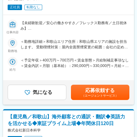
正社員
転勤なし
【未経験歓迎／安心の働きやすさ／フレックス勤務有／土日祝休
み】
仕事内容
■業務詳細／治験コーディネーター（CRCって何？）
＜勤務地詳細＞和歌山エリア住所：和歌山県エリアの施設を担当
新しい薬や治療法が安全で効果的かどうかを確かめるための臨床
します。 受動喫煙対策：屋内全面禁煙変更の範囲：会社の定める
試験（治験）をサポートする仕事です。
勤務地
事業所
＜予定年収＞400万円～700万円＜賃金形態＞月給制補足事項なし
＜具体的に＞
＜賃金内訳＞月額（基本給）：290,000円～330,000円＜月給＞
患者さんが治験に参加する手続きを助けたり、治験中のデータを
給与
290,000円～330,000円＜昇給有無＞有＜残業手当＞有＜給与補足
収集・管理をします。
＞※能力・経験に応じて決定致します。■賞与：年2回（夏7月・冬
また、患者さんや医師とのコミュニケーションを取り、試験がス
12月）賃金はあくまでも目安の金額であり、選考を通じて上下す
ムーズに進むように調整。
る可能性があります。月給(月額)は固定手当を含めた表記です。
治験が成功するためにはCRCの役割が非常に重要で、医療の進歩
応募依頼する
気になる
に貢献できるやりがいのある仕事です。
（エージェントサービス）
※担当する医療機関に常駐しての業務となります。
■治験コーディネーターで得られるスキル：
【鹿児島／和歌山】海外顧客との通訳・翻訳◆英語力
（1）コミュニケーション力：
患者さんに治験の内容をわかりやすく説明したり、医師や看護師
を活かせる◆東証プライム上場◆年間休日120日
と連携することで伝える力が身に付きます。
株式会社新日本科学
（2）スケジュール管理力：