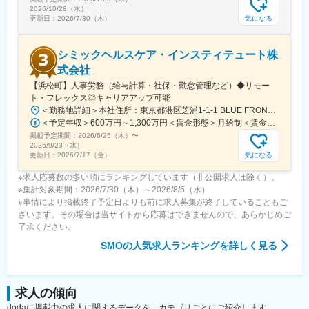
2026/10/28（水）
気になる
更新日：
2026/7/30（木）
シミックヘルスケア・インスティテュート株
式会社
【浜松町】人事労務（給与計算・社保・勤怠管理など）◆リモー
ト・フレックス◎キャリアアップ可能
＜勤務地詳細＞本社住所：東京都港区芝浦1-1-1 BLUE FRONT SHIBAURA S棟勤務地最寄駅：JR線／浜松町駅受動喫煙対策：屋内全面禁煙変更の範囲：会社の定める事業所（リモートワーク含む）
＜予定年収＞600万円～1,300万円＜賃金形態＞月給制＜賃金内訳＞月額（基本給）：375,000円～812,500円＜月給＞375,000円～812,500円＜昇給有無＞有＜残業手当＞有＜給与補足＞※経験により応相談賃金はあくまでも目安の金額であり、選考を通じて上下する可能性があります。月給(月額)は固定手当を含めた表記です。
掲載予定期間：
2026/6/25（木）
〜
2026/9/23（水）
気になる
更新日：
2026/7/17（金）
※求人応募数の多い順にランキングしています（非公開求人は除く）。
※集計対象期間：2026/7/30（木）～2026/8/5（水）
※事情により掲載終了予定日よりも前に求人募集が終了していることもご
ざいます。その場合は当サイトから応募はできませんので、あらかじめご
了承ください。
SMO
の人気求人ランキングを詳しく見る
求人の傾向
dodaに掲載中の求人に関するデータを、カテゴリごとにご紹介します。