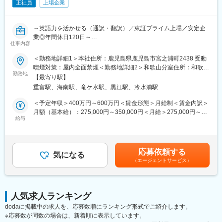
治験には決まった検査や診察の予定があるため、患者さんが無理
正社員
上場企業
なく通えるように予定を調整する力が身につきます。
（3）医療の知識：
～英語力を活かせる（通訳・翻訳）／東証プライム上場／安定企
薬の種類や副作用、検査の内容など、医療に関する知識が自然と
業◎年間休日120日～
増えていきます。薬剤師や看護師と話す機会も多いため学ぶこと
仕事内容
も多いです。
■業務内容：
（4）パソコンや書類の整理力：
＜勤務地詳細1＞本社住所：鹿児島県鹿児島市宮之浦町2438 受動
鹿児島本社もしくは和歌山分室にて海外からの来客対応や事務対
検査の結果を記録したり、書類をまとめたりする仕事もありま
喫煙対策：屋内全面禁煙＜勤務地詳細2＞和歌山分室住所：和歌山
応の仕事です。
す。パソコンの使い方や、正確に記録する力が身につきます。
勤務地
県海南市南赤坂16-1 受動喫煙対策：屋内全面禁煙変更の範囲：会
【最寄り駅】
・海外顧客の来客対応・ミーティング時の通訳（日⇔英語）（主
（5）チームで働く力：
社の定める事業所
重富駅、海南駅、竜ケ水駅、黒江駅、冷水浦駅
に日本人研究者とのコミュニケーションサポート）
治験は医師、看護師、薬剤師など、いろんな職種の人と協力して
・海外顧客向け書類のNative check（日→英、英→英）
進めるので、チームワークの大切さを学べます。
＜予定年収＞400万円～600万円＜賃金形態＞月給制＜賃金内訳＞
・訪問サポート（手配のサポート、観光同行）
月額（基本給）：275,000円～350,000円＜月給＞275,000円～
【同社で働くメリット】
給与
350,000円＜昇給有無＞有＜残業手当＞有＜給与補足＞※経験・能
■ポジションの魅力：
■安心の働きやすさ：
力に応じて当社規程に基づき決定します。■賞与：年4回■昇給：
海外顧客獲得のため、大切なポジションでやりがいは大きいで
フレックスタイム制も取り入れ、柔軟に働き方をアレンジ可能。
年1回賃金はあくまでも目安の金額であり、選考を通じて上下する
す。
残業時間も月15時間程度、産休育休の取得実績も多数あり、育児
可能性があります。月給(月額)は固定手当を含めた表記です。
応募依頼する
手当もございます。
気になる
（エージェントサービス）
■当社について：
～非臨床試験における国内トップクラスのリーディングカンパニ
■充実の研修制度：
ーです～
導入研修が80時間あり、手厚いフォロー体制があります。
創業以来、「非臨床試験受託事業」において確固たる事業基盤を
CRC社内認定制度を採用し、継続研修を充実させることで常に新
人気求人ランキング
築き、その後、「薬物動態・分析受託事業」、「臨床試験受託事
しい知識を身につけ、スキルアップできる環境を用意していま
dodaに掲載中の求人を、応募数順にランキング形式でご紹介します。
業」などを包含して、医薬品開発過程における一貫した総合受託
す。
※応募数が同数の場合は、新着順に表示しています。
体制を確立しました。近年はその豊富なノウハウと知見を活かし