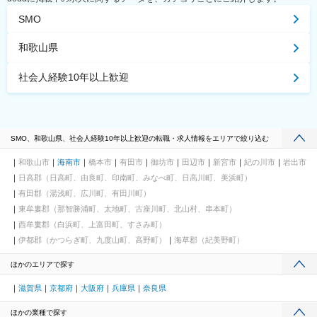
SMO
和歌山県
社会人経験10年以上歓迎
SMO、和歌山県、社会人経験10年以上歓迎の転職・求人情報をエリアで絞り込む
和歌山市
海南市
橋本市
有田市
御坊市
田辺市
新宮市
紀の川市
岩出市
日高郡（日高町、由良町、印南町、みなべ町、日高川町、美浜町）
有田郡（湯浅町、広川町、有田川町）
東牟婁郡（那智勝浦町、太地町、古座川町、北山村、串本町）
西牟婁郡（白浜町、上富田町、すさみ町）
伊都郡（かつらぎ町、九度山町、高野町）
海草郡（紀美野町）
ほかのエリアで探す
滋賀県
京都府
大阪府
兵庫県
奈良県
ほかの業種で探す