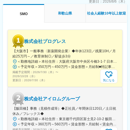
「再生医療」や「経鼻製剤基盤技術」と言った新たな領域にて事
更新日：
2026/8/6（木）
■キャリアステップ：
業を拡大しています。また、日本国内に留まらず、グローバリゼ
CRCとして幅広い経験を積むことや、スペシャリストとして特定
ーションをいち早く成し遂げ、米国や中国、東南アジアなどに現
の疾患領域の専門的な経験を積んでいくことも可能です。
和歌山県
社会人経験10年以上歓迎
SMO
地法人を設立、世界中の製薬メーカーが抱えるあらゆる創薬ニー
また、グループの垣根を超えCRCからSMAやCRAへのキャリアチ
ズにお応えしながら、その総合力をグローバルに発信していま
ェンジ、事業の枠をこえ新たなキャリアにチャレンジされている
す。「創薬と医療技術の向上を支援し、人類を苦痛から解放する
方もいらっしゃいます。
ことを絶対的な使命とし、今後のさらなる成長、拡大が期待され
る企業です
変更の範囲：会社の定める業務
株式会社プログレス
変更の範囲：会社の定める業務
【大阪市】一般事務〈新薬開発企業〉◆年休123日／残業10H／月
給25万円～／教育体制◎／駅徒歩3分
＜勤務地詳細＞本社住所：大阪府大阪市中央区今橋3-1-7 日本生命今橋ビル受動喫煙対策：屋内全面禁煙変更の範囲：無
＜予定年収＞350万円～450万円＜賃金形態＞月給制■特記事項なし＜賃金内訳＞月額（基本給）：232,000円～260,000円固定残業手当/月：18,000円～20,000円（固定残業時間10時間0分/月）超過した時間外労働の残業手当は追加支給＜月給＞250,000円～280,000円（一律手当を含む）＜昇給有無＞有＜残業手当＞有＜給与補足＞■賞与（年4回）：初年度0.7か月分、2年目以降1.4か月（変動有）■昇給（年1回以上）＊通勤手当（全額）＊住宅手当＊習い事支援手当 （社員が契約した習い事を上限7,000円として80％を支給）＊医療費補助手当 （社員とその両親の保険診療の医療費の自己負担額の50％を支給）賃金はあくまでも目安の金額であり、選考を通じて上下する可能性があります。月給(月額)は固定手当を含めた表記です。
掲載予定期間：
2026/7/30（木）
〜
2026/10/28（水）
気になる
更新日：
2026/7/30（木）
株式会社アイロムグループ
【飯田橋】事務（見積作成等）◆正社員／年間休日120日／土日祝
休み／フレックス◆
＜勤務地詳細＞本社住所：東京都千代田区富士見2-10-2 飯田橋グラン・ブルーム勤務地最寄駅：各線／飯田橋駅受動喫煙対策：屋内全面禁煙
＜予定年収＞360万円～560万円＜賃金形態＞月給制＜賃金内訳＞月額（基本給）：290,000円～350,000円＜月給＞290,000円～350,000円＜昇給有無＞有＜残業手当＞有＜給与補足＞※詳細は、能力・経験に応じて決定します。■昇給：年1回■賞与：年2回（但し、決算賞与追加支給にて年3回の実績有）賃金はあくまでも目安の金額であり、選考を通じて上下する可能性があります。月給(月額)は固定手当を含めた表記です。
掲載予定期間：
2026/7/30（木）
〜