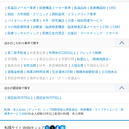
医薬品メーカー業界
医療機器メーカー業界
医薬品卸
医療機器卸
CRO
病院・大学病院・クリニック
調剤薬局・ドラッグストア業界
バイオベンチャー業界
大学・研究施設
介護・福祉関連サービス
その他医療関連
診断薬・臨床検査機器・臨床検査試薬メーカー
CSO
CMO
医療コンサルティング
医療広告代理店・出版社・マーケティング・リサーチ
ほかのこだわり条件で探す
第二新卒歓迎
外資系企業
年間休日120日以上
フレックス勤務
管理職・マネジャー
英語を活かす
学歴不問
転勤なし（勤務地限定）
服装自由
女性活躍
社宅・家賃補助制度
上場企業
中国語を活かす
退職金制度
残業20時間未満
完全週休2日制
職種未経験歓迎
土日祝休み
原則定時退社
海外出張あり
U・Iターン支援あり
ほかの固定給で探す
固定給25万円以上
固定給35万円以上
転職・求人doda（デューダ）トップ
関西
和歌山県
医薬品・医療機器・ライフサイエンス・医
療系サービス
SMO
社会人経験10年以上歓迎の転職・求人情報
転職サイト dodaをシェア