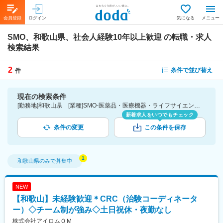
会員登録
ログイン
気になる
メニュー
SMO、和歌山県、社会人経験10年以上歓迎
の転職・求人
検索結果
2
条件で並び替え
件
現在の検索条件
[勤務地]和歌山県 [業種]SMO-医薬品・医療機器・ライフサイエンス・医療系サービス [詳細条件](募集・採用情報)社会人経験10年以上歓迎
新着求人をいつでもチェック
条件の変更
この条件を保存
和歌山県
のみで募集中
NEW
【和歌山】未経験歓迎＊CRC（治験コーディネータ
ー）◇チーム制が強み◇土日祝休・夜勤なし
株式会社アイロムＯＭ