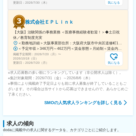
※育児休業から復帰し3ヶ月後に、育児補助支援金を給付。
気になる
更新日：
2026/7/30（木）
※育児休業、時短勤務制度は入社～1年経過後から取得可能。
株式会社ＥＰＬｉｎｋ
変更の範囲：会社の定める業務
【大阪】治験関係の事務業務 ＜医療事務経験者歓迎！＞◆土日祝
休／教育制度充実
＜勤務地詳細＞大阪事業部住所：大阪府大阪市中央区道修町1-5-18 朝日生命道修町ビル3階勤務地最寄駅：大阪市営堺筋線／北浜駅受動喫煙対策：敷地内全面禁煙変更の範囲：会社の定める事業所
＜予定年収＞346万円～462万円＜賃金形態＞月給制＜賃金内訳＞月額（基本給）：210,500円～277,900円その他固定手当/月：8,000円～15,000円＜月給＞218,500円～292,900円＜昇給有無＞有＜残業手当＞有＜給与補足＞前職・経験を考慮の上、決定致します。■年収内訳＝基本給×12ヶ月＋賞与（基本給×4ヶ月)■賞与：年2回（6月、12月）／昇給：年1回（10月）※業績に応じ、決算賞与（秋季賞与）支給の場合あり（10月）■時間外・休日出勤手当等の割増賃金は別途支給賃金はあくまでも目安の金額であり、選考を通じて上下する可能性があります。月給(月額)は固定手当を含めた表記です。
掲載予定期間：
2026/7/20（月）
〜
2026/10/18（日）
気になる
更新日：
2026/7/20（月）
※求人応募数の多い順にランキングしています（非公開求人は除く）。
※集計対象期間：2026/7/31（金）～2026/8/6（木）
※事情により掲載終了予定日よりも前に求人募集が終了していることもご
ざいます。その場合は当サイトから応募はできませんので、あらかじめご
了承ください。
SMO
の人気求人ランキングを詳しく見る
求人の傾向
dodaに掲載中の求人に関するデータを、カテゴリごとにご紹介します。