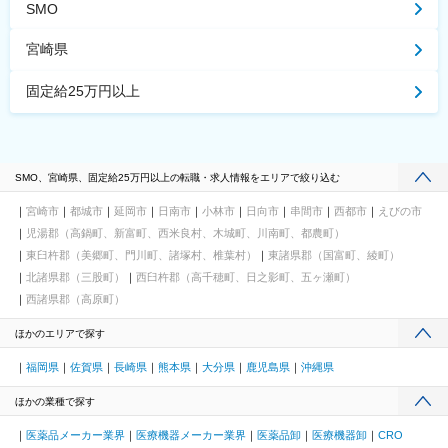
SMO
宮崎県
固定給25万円以上
SMO、宮崎県、固定給25万円以上の転職・求人情報をエリアで絞り込む
宮崎市
都城市
延岡市
日南市
小林市
日向市
串間市
西都市
えびの市
児湯郡（高鍋町、新富町、西米良村、木城町、川南町、都農町）
東臼杵郡（美郷町、門川町、諸塚村、椎葉村）
東諸県郡（国富町、綾町）
北諸県郡（三股町）
西臼杵郡（高千穂町、日之影町、五ヶ瀬町）
西諸県郡（高原町）
ほかのエリアで探す
福岡県
佐賀県
長崎県
熊本県
大分県
鹿児島県
沖縄県
ほかの業種で探す
医薬品メーカー業界
医療機器メーカー業界
医薬品卸
医療機器卸
CRO