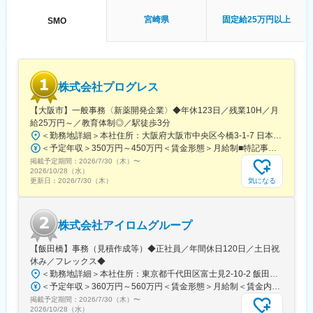
■午後：
・患者様の報告書作成
宮崎県
固定給25万円以上
SMO
・治験の参加候補となる患者様をカルテから探す
・医師との打ち合わせ
【研修制度について】
■基礎研修が充実：
株式会社プログレス
入社後1か月は研修期間となります。ビジネスマナーやPCスキル
研修が入社後研修としてあり、PC慣れしていない方も安心してご
【大阪市】一般事務〈新薬開発企業〉◆年休123日／残業10H／月
入社いただけます。
給25万円～／教育体制◎／駅徒歩3分
■配属後も丁寧なフォロー：
＜勤務地詳細＞本社住所：大阪府大阪市中央区今橋3-1-7 日本生命今橋ビル受動喫煙対策：屋内全面禁煙変更の範囲：無
現場配属後は、OJTで独り立ちまでサポートその後も定期的なフ
＜予定年収＞350万円～450万円＜賃金形態＞月給制■特記事項なし＜賃金内訳＞月額（基本給）：232,000円～260,000円固定残業手当/月：18,000円～20,000円（固定残業時間10時間0分/月）超過した時間外労働の残業手当は追加支給＜月給＞250,000円～280,000円（一律手当を含む）＜昇給有無＞有＜残業手当＞有＜給与補足＞■賞与（年4回）：初年度0.7か月分、2年目以降1.4か月（変動有）■昇給（年1回以上）＊通勤手当（全額）＊住宅手当＊習い事支援手当 （社員が契約した習い事を上限7,000円として80％を支給）＊医療費補助手当 （社員とその両親の保険診療の医療費の自己負担額の50％を支給）賃金はあくまでも目安の金額であり、選考を通じて上下する可能性があります。月給(月額)は固定手当を含めた表記です。
ォローアップ研修や、専門性を高める継続研修、階層別研修など
掲載予定期間：
2026/7/30（木）
〜
様々な研修をご用意しています。
2026/10/28（水）
気になる
更新日：
2026/7/30（木）
【働きやすい制度と環境】
・ご自宅から1時間程度で通える施設をお任せする予定です。
・スーパーフレックスタイム制を導入しており、社員自身が業務
株式会社アイロムグループ
のスケジュールに合わせて始業、就業時間を決めることができま
す。
【飯田橋】事務（見積作成等）◆正社員／年間休日120日／土日祝
・5日間のリフレッシュ休暇制度や、時間単位で取得できる有給休
休み／フレックス◆
暇。
＜勤務地詳細＞本社住所：東京都千代田区富士見2-10-2 飯田橋グラン・ブルーム勤務地最寄駅：各線／飯田橋駅受動喫煙対策：屋内全面禁煙
・産前産後休暇（妊娠中時短勤務あり）、子供が3歳になるまで取
＜予定年収＞360万円～560万円＜賃金形態＞月給制＜賃金内訳＞月額（基本給）：290,000円～350,000円＜月給＞290,000円～350,000円＜昇給有無＞有＜残業手当＞有＜給与補足＞※詳細は、能力・経験に応じて決定します。■昇給：年1回■賞与：年2回（但し、決算賞与追加支給にて年3回の実績有）賃金はあくまでも目安の金額であり、選考を通じて上下する可能性があります。月給(月額)は固定手当を含めた表記です。
得できる育児休業、
掲載予定期間：
2026/7/30（木）
〜
復帰後は短時間勤務制度の利用も可能。
2026/10/28（水）