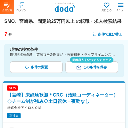
会員登録
ログイン
気になる
メニュー
SMO、宮崎県、固定給25万円以上
の転職・求人検索結果
7
条件で並び替え
件
現在の検索条件
[勤務地]宮崎県 [業種]SMO-医薬品・医療機器・ライフサイエンス・医療系サービス [詳細条件](待遇・福利厚生)固定給25万円以上
新着求人をいつでもチェック
条件の変更
この条件を保存
NEW
【宮崎】未経験歓迎＊CRC（治験コーディネーター）
◇チーム制が強み◇土日祝休・夜勤なし
株式会社アイロムＯＭ
正社員