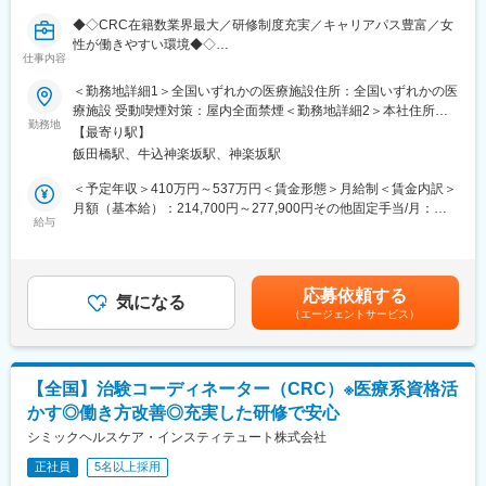
・治験実施の可能性を確認するための調査
◆◇CRC在籍数業界最大／研修制度充実／キャリアパス豊富／女
・治験に関する事務的業務の全体支援
性が働きやすい環境◆◇
仕事内容
SMO業界最大手の当社にて、CRC（治験コーディネーター）とし
【補足情報】
て就業頂きます！
■魅力情報：
＜勤務地詳細1＞全国いずれかの医療施設住所：全国いずれかの医
この業務は医療機関への渉外・折衝が主な目的なので、法人営業
療施設 受動喫煙対策：屋内全面禁煙＜勤務地詳細2＞本社住所：
■担当業務：治験が行われている医療機関で医師の指示のもと医学
職とは違って個人ノルマはありません。その代わり、チーム全体
勤務地
東京都新宿区筑土八幡町2-1 勤務地最寄駅：東京メトロ有楽町線
【最寄り駅】
的判断や医療行為を伴わない治験業務を支援をします。
での目標が設定されているので、チームとしての一体感は一般的
／飯田橋駅受動喫煙対策：屋内全面禁煙変更の範囲：会社の定め
飯田橋駅、牛込神楽坂駅、神楽坂駅
・治験に参加する患者（被験者）さんに対する試験内容の補助説
な事業会社の営業と遜色ありません。むしろ個人ノルマがない
る事業所
明
分、風通しがとても良いです。
＜予定年収＞410万円～537万円＜賃金形態＞月給制＜賃金内訳＞
・被験者のスケジュール管理
■外勤・内勤比率：
月額（基本給）：214,700円～277,900円その他固定手当/月：
・被験者との面談・服薬状況の確認
エリアや時期等によって異なりますが、外勤3から4割：内勤6か
給与
58,000円～77,000円＜月給＞272,700円～354,900円＜昇給有無
・診療・検査への同席
ら7割となります。※外勤：医療機関訪問、内勤：オフィス勤務
＞有＜残業手当＞有＜給与補足＞前職・経験を考慮の上、決定致
・院内スタッフへの連絡・調整
します。■年収内訳＝(基本給＋手当)×12ヶ月＋賞与■各種手当：
・症例報告書の作成支援など
【教育体制】
CRC手当・休日連絡対応手当■賞与：年2回（6月、12月）／昇
応募依頼する
未経験で転職してくる方も多い為教育体制が充実しており、業界
気になる
給：年1回（10月）※業績に応じ、決算賞与（秋季賞与）支給の場
（エージェントサービス）
■国内最大手の治験サポート企業：イーピーエスグループに属し、
内でも随一との呼び声が高いです。同期入社者とともに2週間弱本
合あり（10月）■時間外・休日出勤手当等の割増賃金は別途支給
在籍CRC1,100人・売上140億円と業界内で圧倒的トップを誇る企
社にて集合研修 を行います。会社の事や業務を遂行する上で必要
賃金はあくまでも目安の金額であり、選考を通じて上下する可能
業です（業界シェア40％）。大手製薬企業から「プリファード
な法令から実務まで座学中心でロープレを交えながら学びます。
性があります。月給(月額)は固定手当を含めた表記です。
SMO」として第一選択肢に指名されており、業界内での信頼があ
その後、各拠点に配属され業務を引継ぎながらOJT担当者ととも
【全国】治験コーディネーター（CRC）※医療系資格活
ります。日本の三大疾病の筆頭として治験薬や治療法が開発され
に医療機関へ同行するなど、徐々に業務を習得します。確認テス
かす◎働き方改善◎充実した研修で安心
るがん分野においては、治験実施には高度な専門知識が求められ
トやチェックシートを用いながら習熟度を測り、入社後1年程度で
るため、専門教育をうけたCRCを育成しており、難易度が高い試
シミックヘルスケア・インスティテュート株式会社
一人で担当を持てるようになります。尚、その後も定期的に中途
験にも対応できるサポート体制を敷いています。
入社者に対してフォローを行う体制が整っています。
正社員
5名以上採用