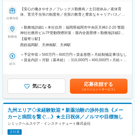
リアへの挑戦をサポートしています。CRCとしてのスキルアップ
ェンジ、事業の枠をこえ新たなキャリアにチャレンジされている
も、一度に同じ施設内の別の疾患領域のプロジェクトを担当する
方もいらっしゃいます。
【安心の働きやすさ／フレックス勤務有／土日祝休み／産休育
こともでき、幅広い経験を積むことや、スペシャリストとして特
休、育児手当等の制度有／充実の教育と豊富なキャリアパス／増
定の疾患領域の専門的な経験を積んでいくことも可能です。ま
仕事内容
変更の範囲：会社の定める業務
収増益中】
た、グループの垣根を超えCRCからSMAやCRAへのキャリアチェ
■職務概要：業界内でトップクラスの実績を誇る同社のCRC（治
＜勤務地詳細1＞本社住所：福岡県福岡市中央区天神2-2-20 警固
ンジにとどまらず、先端医療の研究員への転身など、事業の枠を
験コーディネーター）として下記業務を行っていただきます。
神社社務所ビル7F受動喫煙対策：屋内全面禁煙＜勤務地詳細2＞
こえ新たなキャリアにチャレンジされている方もいらっしゃいま
・患者への試験の説明
勤務地
九州エリア住所：九州エリア（福岡県、佐賀県、大分県、熊本
す。
【最寄り駅】
・治験のスケジュール管理
県、長崎県、鹿児島県、宮崎県、 ※希望勤務地を考慮いたしま
アイロムグループの企業として、同社は先端医療（再生医療・遺
西鉄福岡駅、天神南駅、天神駅
・各種データの収集、管理など
す。受動喫煙対策：屋内全面禁煙
伝子技術）分野、SMO事業、CRO事業、クリニックモール事業と
将来的にチームリーダーなどお任せできることを期待していま
＜予定年収＞500万円～600万円＜賃金形態＞月給制補足事項なし
多角的な事業を展開しております。それぞれの法人への垣根も低
す。
＜賃金内訳＞月額（基本給）：310,000円～400,000円＜月給＞
く、コロナやDXで変革していく時代のニーズに則り、グループと
給与
310,000円～400,000円＜昇給有無＞有＜残業手当＞有＜給与補足
してのシナジー効果を発揮していきます。
■同社で働くメリット：
＞※能力・経験に応じて決定致します。■賞与：年2回（夏7月・冬
【安心の働きやすさ】同社が最も大切にしているのは、CRCの社
12月）賃金はあくまでも目安の金額であり、選考を通じて上下す
員の方々が長期的に、そして自身の希望を叶えながら働けるよう
る可能性があります。月給(月額)は固定手当を含めた表記です。
応募依頼する
な環境をつくることです。フレックス勤務制度の採用、時短制
気になる
（エージェントサービス）
度、産休育休、育児手当等の制度も充実はもちろん、子育てと両
立させながらの勤務が可能です。また、チーム単位での連携をし
ており、１施設内の同じ疾患領域でも基本的に複数名の体制とな
るため、お互いにフォローし合い、連携し合う仕事の進め方が根
九州エリア◇未経験歓迎＊新薬治験の渉外担当《メー
付いています。
カーと病院を繋ぐ…》★土日祝休／ノルマや目標無し
【充実の教育と豊富なキャリアパス】
・充実の研修制度：CRC社内認定制度を採用しており、自身のレ
シミックヘルスケア・インスティテュート株式会社
ベルに応じ、実務レベル、マネジメントレベル、ディレクターレ
正社員
ベルといった社内認定制度があるので、目標をもって日々の業務