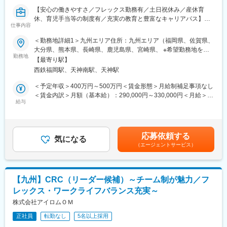
増えていきます。薬剤師や看護師と話す機会も多いため学ぶこと
【安心の働きやすさ／フレックス勤務有／土日祝休み／産休育
も多いです。
休、育児手当等の制度有／充実の教育と豊富なキャリアパス】
（4）パソコンや書類の整理力：
仕事内容
■職務概要：業界内でトップクラスの実績を誇る同社のCRC（治
検査の結果を記録したり、書類をまとめたりする仕事もありま
験コーディネーター）として下記業務を行っていただきます。
＜勤務地詳細1＞九州エリア住所：九州エリア（福岡県、佐賀県、
す。パソコンの使い方や、正確に記録する力が身につきます。
・患者への試験の説明
大分県、熊本県、長崎県、鹿児島県、宮崎県、 ※希望勤務地を考
（5）チームで働く力：
・治験のスケジュール管理
勤務地
慮いたします。受動喫煙対策：屋内全面禁煙＜勤務地詳細2＞本社
治験は医師、看護師、薬剤師など、いろんな職種の人と協力して
【最寄り駅】
・各種データの収集、管理など
住所：福岡県福岡市中央区天神2-2-20 警固神社社務所ビル7F受動
進めるので、チームワークの大切さを学べます。
西鉄福岡駅、天神南駅、天神駅
■同社で働くメリット：
喫煙対策：屋内全面禁煙
【安心の働きやすさ】同社が最も大切にしているのは、CRCの社
＜予定年収＞400万円～500万円＜賃金形態＞月給制補足事項なし
【同社で働くメリット】
員の方々が長期的に、そして自身の希望を叶えながら働けるよう
＜賃金内訳＞月額（基本給）：290,000円～330,000円＜月給＞
■安心の働きやすさ：
な環境をつくることです。フレックス勤務制度の採用、時短制
給与
290,000円～330,000円＜昇給有無＞有＜残業手当＞有＜給与補足
フレックスタイム制も取り入れ、柔軟に働き方をアレンジ可能。
度、産休育休、育児手当等の制度も充実はもちろん、子育てと両
＞※能力・経験に応じて決定致します。■賞与：年2回（夏7月・冬
残業時間も月10時間程度、産休育休の取得実績も多数あり、育児
立させながらの勤務が可能です。また、チーム単位での連携をし
12月）賃金はあくまでも目安の金額であり、選考を通じて上下す
手当もございます。
ており、１施設内の同じ疾患領域でも基本的に複数名の体制とな
る可能性があります。月給(月額)は固定手当を含めた表記です。
応募依頼する
るため、お互いにフォローし合い、連携し合う仕事の進め方が根
気になる
■充実の研修制度：
（エージェントサービス）
付いています。
導入研修が80時間あり、手厚いフォロー体制があります。
【充実の教育と豊富なキャリアパス】
CRC社内認定制度を採用し、継続研修を充実させることで常に新
・充実の研修制度：CRC社内認定制度を採用しており、研修の実
しい知識を身につけ、スキルアップできる環境を用意していま
施および履修記録を管理することで、知識・経験そして指導力を
す。
【九州】CRC（リーダー候補）～チーム制が魅力／フ
一定の基準で評価しています。自身のレベルに応じ、実務レベ
レックス・ワークライフバランス充実～
ル、マネジメントレベル、ディレクターレベルといった社内認定
■キャリアステップ：
制度があるので、目標をもって日々の業務にあたることが可能で
株式会社アイロムＯＭ
CRCとして幅広い経験を積むことや、スペシャリストとして特定
す。
の疾患領域の専門的な経験を積んでいくことも可能です。
正社員
転勤なし
5名以上採用
・豊富なキャリアパス：社員に多様な機会を提供し、新たなキャ
また、グループの垣根を超えCRCからSMAやCRAへのキャリアチ