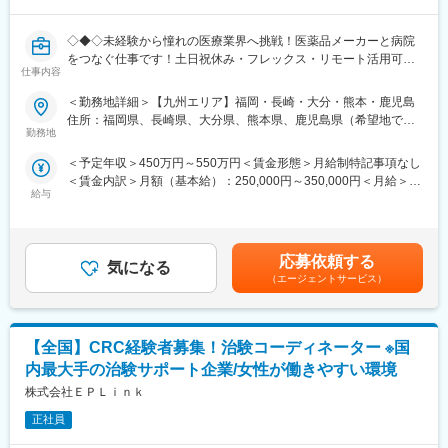
にあたることが可能です。
・豊富なキャリアパス：社員に多様な機会を提供し、新たなキャ
◇◆◇未経験から憧れの医療業界へ挑戦！医薬品メーカーと病院
リアへの挑戦をサポートしています。CRCとしてのスキルアップ
をつなぐ仕事です！土日祝休み・フレックス・リモート活用可能
も、一度に同じ施設内の別の疾患領域のプロジェクトを担当する
仕事内容
で働き方◎/文系職種・完全未経験の方も活躍中！もちろんUター
こともでき、幅広い経験を積むことや、スペシャリストとして特
ン・Iターンの方も大歓迎です◇◆◇
＜勤務地詳細＞【九州エリア】福岡・長崎・大分・熊本・鹿児島
定の疾患領域の専門的な経験を積んでいくことも可能です。ま
住所：福岡県、長崎県、大分県、熊本県、鹿児島県（希望地での
た、グループの垣根を超えCRCからSMAやCRAへのキャリアチェ
【当ポジションについて（SMA・治験事務局担当とは）】
勤務地
選考と採用を実施いたします。） 受動喫煙対策：屋内全面禁煙変
ンジにとどまらず、先端医療の研究員への転身など、事業の枠を
治験を実施したい『製薬メーカー』と実施可能な『病院』をつな
更の範囲：会社の定める事業所
こえ新たなキャリアにチャレンジされている方もいらっしゃいま
＜予定年収＞450万円～550万円＜賃金形態＞月給制特記事項なし
ぐ、架け橋のようなお仕事です。正式名称をSMA（治験事務局担
す。
＜賃金内訳＞月額（基本給）：250,000円～350,000円＜月給＞
当）といい、医療業界の専門職種となります。
アイロムグループの企業として、同社は先端医療（再生医療・遺
給与
250,000円～350,000円＜昇給有無＞有＜残業手当＞有＜給与補足
伝子技術）分野、SMO事業、CRO事業、クリニックモール事業と
＞※経験能力等を考慮し、当社規定により優遇賃金はあくまでも目
【業務概要】
多角的な事業を展開しております。それぞれの法人への垣根も低
安の金額であり、選考を通じて上下する可能性があります。月給
「治験」を担ってもらう病院を支援し、試験開始までの準備から
く、コロナやDXで変革していく時代のニーズに則り、グループと
(月額)は固定手当を含めた表記です。
運営の基盤づくりを担う専門職です。多種多様な新薬開発を支援
応募依頼する
してのシナジー効果を発揮していきます。
気になる
する事で、日本の医療に貢献できるお仕事です。
（エージェントサービス）
【業務詳細】
■業務内容：
【全国】CRC経験者募集！治験コーディネーター ※国
製薬企業や治験実施施設(病院)に対し、治験実施のための各種折衝
や環境整備支援、事務業務などを担当していただきます。治験開
内最大手の治験サポート企業/女性が働きやすい環境
始の準備・開始・終了までのプロセスを推進頂きます。
株式会社ＥＰＬｉｎｋ
■具体的には…：
・社内や社外の関係者との交渉・相談
正社員
・院内スタッフとの調整支援