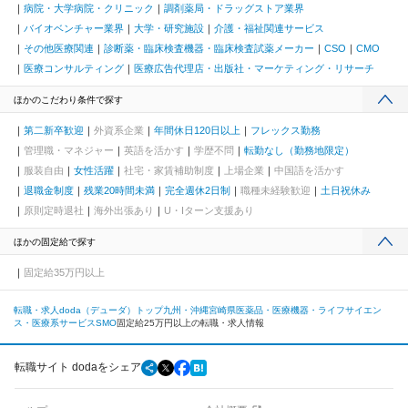
病院・大学病院・クリニック
調剤薬局・ドラッグストア業界
バイオベンチャー業界
大学・研究施設
介護・福祉関連サービス
その他医療関連
診断薬・臨床検査機器・臨床検査試薬メーカー
CSO
CMO
医療コンサルティング
医療広告代理店・出版社・マーケティング・リサーチ
ほかのこだわり条件で探す
第二新卒歓迎
外資系企業
年間休日120日以上
フレックス勤務
管理職・マネジャー
英語を活かす
学歴不問
転勤なし（勤務地限定）
服装自由
女性活躍
社宅・家賃補助制度
上場企業
中国語を活かす
退職金制度
残業20時間未満
完全週休2日制
職種未経験歓迎
土日祝休み
原則定時退社
海外出張あり
U・Iターン支援あり
ほかの固定給で探す
固定給35万円以上
転職・求人doda（デューダ）トップ
九州・沖縄
宮崎県
医薬品・医療機器・ライフサイエン
ス・医療系サービス
SMO
固定給25万円以上の転職・求人情報
転職サイト dodaをシェア