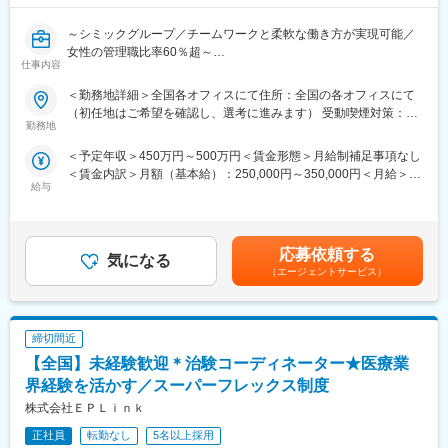
■教育研修制度充実：集合研修、外部研修、OJT はもちろん、がん
変更の範囲：会社の定める業務
や精神疾患など領域別の研修やeラーニングも導入し、充実した体
～シミックグループ／チームワークと柔軟な働き方が実現可能／
制を整えています。また認定CRCの資格取得も奨励しており、有
女性の管理職比率60％超～
資格者はCRCの半数に達しています。
仕事内容
■職務内容：超高齢化社会に突入し、様々な疾病に対して患者さん
や私たちのQOLを向上させるべく、新しい治療法を開発する必要
＜勤務地詳細＞全国各オフィスにて住所：全国の各オフィスにて
■フレキシブルに働きやすい環境が整っています
があります。今回はそのための治験を実施する際の患者さんおよ
（初任地はご希望を確認し、選考に進みます） 受動喫煙対策：そ
・全国約6,900施設のネットワークを持つため、ご自宅近くや家族
び医療機関のサポートを担う治験コーディネーター（通称CRC）
勤務地
の他（主要事業所は屋内全面禁煙）変更の範囲：会社の定める事
の転勤などに合わせた働き方ができます。
を募集しています。
業所
・スーパーフレックス制度があり、ワークライフバランスの実現
＜予定年収＞450万円～500万円＜賃金形態＞月給制補足事項なし
・治験被験者である患者さんへの内容説明補助、ケア／相談
を支援しています。／リフレッシュ休暇（8月1日に5日間付与）
＜賃金内訳＞月額（基本給）：250,000円～350,000円＜月給＞
・治験担当医師の補助
あり
給与
250,000円～350,000円＜昇給有無＞有＜残業手当＞有＜給与補足
・検査／投薬スケジュール調整、治験データの管理 など
・産前産後休暇それぞれ8週間（妊娠中時短勤務あり）／子供が3
＞■賞与2回（昨年度実績：4.4ヶ月）賃金はあくまでも目安の金額
※職場は基本的に委託されている医療機関であるため、自宅からの
歳になるまで育児休業取得可能。育休所得者は平成29年12月現在
であり、選考を通じて上下する可能性があります。月給(月額)は固
直行直帰が多いです。
では90名。
定手当を含めた表記です。
■やりがい：CRCは疾病を抱えた患者さんやそれを治療しようと
応募依頼する
・経験豊富な社員に相談できる職場の相談窓口あり。
気になる
奮闘する医師やスタッフなど携わる相手が多いです。現在治療法
（エージェントサービス）
・女性管理職55％（日本平均12％）と女性が長く働きやすい環境
がなく苦しんでいる患者さんに対して薬を届けられたり、最前線
が整っています。
で治療にあたる医師やスタッフのサポートを行え、治験が無事に
終了すれば喜びはひとしおです。
締切間近
■同社の教育体制：同社は同業他社からの転職だけでなく、看護師
変更の範囲：会社の定める業務
など未経験で転職してくる方も多いです。そのため教育体制が充
【全国】未経験歓迎＊治験コーディネーター★医療業
実しています。入社は原則偶数月と決まっており、同期入社者と
界経験を活かす／スーパーフレックス制度
ともに2週間弱本社にて集合研修を行います。会社のことや業務を
株式会社ＥＰＬｉｎｋ
遂行する上で必要な法令から実務まで座学中心でロープレを交え
ながら学んでいきます。その後、各拠点に配属され先輩社員から
正社員
転勤なし
5名以上採用