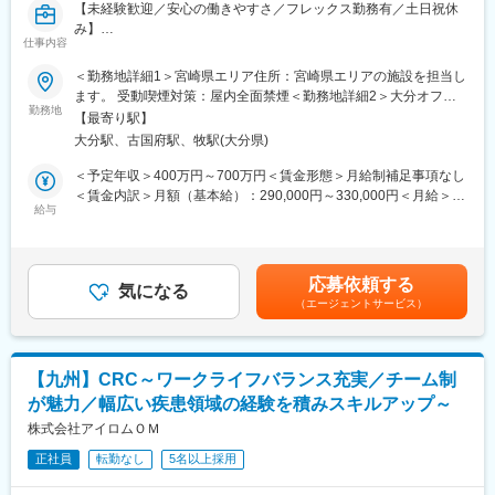
【未経験歓迎／安心の働きやすさ／フレックス勤務有／土日祝休
み】
仕事内容
■業務詳細／治験コーディネーター（CRCって何？）
＜勤務地詳細1＞宮崎県エリア住所：宮崎県エリアの施設を担当し
新しい薬や治療法が安全で効果的かどうかを確かめるための臨床
ます。 受動喫煙対策：屋内全面禁煙＜勤務地詳細2＞大分オフィ
試験（治験）をサポートする仕事です。
勤務地
ス住所：大分県大分市府内町1-3-25 ブルーステートビル201受動
【最寄り駅】
喫煙対策：屋内全面禁煙変更の範囲：会社の定める事業所
大分駅、古国府駅、牧駅(大分県)
＜具体的に＞
患者さんが治験に参加する手続きを助けたり、治験中のデータを
＜予定年収＞400万円～700万円＜賃金形態＞月給制補足事項なし
収集・管理をします。
＜賃金内訳＞月額（基本給）：290,000円～330,000円＜月給＞
また、患者さんや医師とのコミュニケーションを取り、試験がス
給与
290,000円～330,000円＜昇給有無＞有＜残業手当＞有＜給与補足
ムーズに進むように調整。
＞※能力・経験に応じて決定致します。■賞与：年2回（夏7月・冬
治験が成功するためにはCRCの役割が非常に重要で、医療の進歩
12月）賃金はあくまでも目安の金額であり、選考を通じて上下す
に貢献できるやりがいのある仕事です。
る可能性があります。月給(月額)は固定手当を含めた表記です。
応募依頼する
※担当する医療機関に常駐しての業務となります。
気になる
（エージェントサービス）
■治験コーディネーターで得られるスキル：
（1）コミュニケーション力：
患者さんに治験の内容をわかりやすく説明したり、医師や看護師
【九州】CRC～ワークライフバランス充実／チーム制
と連携することで伝える力が身に付きます。
が魅力／幅広い疾患領域の経験を積みスキルアップ～
（2）スケジュール管理力：
治験には決まった検査や診察の予定があるため、患者さんが無理
株式会社アイロムＯＭ
なく通えるように予定を調整する力が身につきます。
正社員
転勤なし
5名以上採用
（3）医療の知識：
薬の種類や副作用、検査の内容など、医療に関する知識が自然と