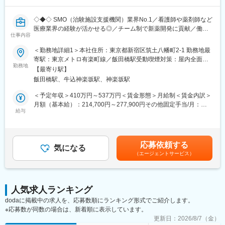
業務を引継ぎながらOJT担当者とともに医療機関へ同行するな
ど、徐々に業務を身に着けていきます。確認テストやチェックシ
ートを用いながら習熟度を測り、入社後1年程度で一人で担当を持
◇◆◇ SMO（治験施設支援機関）業界No.1／看護師や薬剤師など
てるようになります。なお、その後も定期的に中途入社者に対し
医療業界の経験が活かせる◎／チーム制で新薬開発に貢献／働き
仕事内容
てフォローを行う体制が整っています。
方改革制度多数 ◇◆◇
■同社の魅力：
＜勤務地詳細1＞本社住所：東京都新宿区筑土八幡町2-1 勤務地最
・チームワーク：通常は1人で業務にあたることが多いですが、困
【CRC=治験コーディネーターとは？】
寄駅：東京メトロ有楽町線／飯田橋駅受動喫煙対策：屋内全面禁
ったときや先輩や上司がサポートしてくれるため、安心して進め
病院・クリニックを訪問して、患者様や医師や院内スタッフ、さ
勤務地
煙＜勤務地詳細2＞全国いずれかの医療施設住所：全国いずれかの
【最寄り駅】
られます。また、家族の急な体調不良や突発休の場合にも周囲が
らに製薬企業との連絡・調整役を担います。また、治験を受けて
医療施設 受動喫煙対策：屋内全面禁煙変更の範囲：会社の定める
飯田橋駅、牛込神楽坂駅、神楽坂駅
代理対応をしてくれる風土があり、チームワークが強みです。
いただく患者様の相談相手となり、じっくり向き合う仕事です。
事業所
・働きやすい環境：2019年度の月間の平均残業時間は12.1時間で
＜予定年収＞410万円～537万円＜賃金形態＞月給制＜賃金内訳＞
した。管理職における女性比率も63.6%と、ライフイベントの多
【CRCのやりがい】
月額（基本給）：214,700円～277,900円その他固定手当/月：
い女性も活躍しやすい環境です。正社員の場合、転勤可能性はあ
CRCが集めている臨床データは、新薬の承認申請に欠かせない根
給与
58,000円～77,000円＜月給＞272,700円～354,900円＜昇給有無
りますが、定期的にあるものではなく適性や希望に応じて配置し
拠データであり、CRCは新薬開発の一翼を担っております。
＞有＜残業手当＞有＜給与補足＞前職・経験を考慮の上、決定致
ています。
また、薬の効果を患者様の近くで見ることができ、喜びの声を直
します。■年収内訳＝(基本給＋手当)×12ヶ月＋賞与■各種手当：
接聞けることもあります。患者様や医療機関から「ありがとう」
CRC手当・休日連絡対応手当■賞与：年2回（6月、12月）／昇
応募依頼する
変更の範囲：会社の定める業務
と感謝の言葉をいただけたときの喜びは、ひとしおです。
気になる
給：年1回（10月）※業績に応じ、決算賞与（秋季賞与）支給の場
（エージェントサービス）
合あり（10月）■時間外・休日出勤手当等の割増賃金は別途支給
【一日の流れ※一例】
賃金はあくまでも目安の金額であり、選考を通じて上下する可能
■朝：担当の医療機関に出勤
性があります。月給(月額)は固定手当を含めた表記です。
■午前：
人気求人ランキング
・治験の進捗状況の確認や患者様対応の予定などを、院内の治験
dodaに掲載中の求人を、応募数順にランキング形式でご紹介します。
事務局に共有
※応募数が同数の場合は、新着順に表示しています。
・来院された患者様の診察や検査に同席し、治験が手順通りに行
われているか、患者様の状態変化が無いかを確認します。
更新日：
2026/8/7（金）