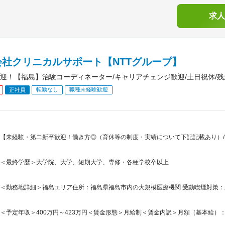
求人
会社クリニカルサポート【NTTグループ】
迎！【福島】治験コーディネーター/キャリアチェンジ歓迎/土日祝休/残業1
転勤なし
職種未経験歓迎
正社員
【未経験・第二新卒歓迎！働き方◎（育休等の制度・実績について下記記載あり）/福
＜最終学歴＞大学院、大学、短期大学、専修・各種学校卒以上
＜勤務地詳細＞福島エリア住所：福島県福島市内の大規模医療機関 受動喫煙対策
＜予定年収＞400万円～423万円＜賃金形態＞月給制＜賃金内訳＞月額（基本給）：214,4