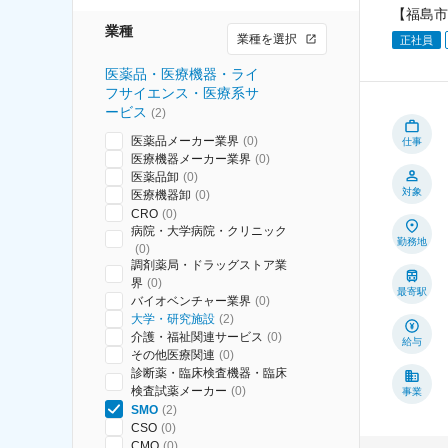
【福島市
業種
業種を選択
正社員
医薬品・医療機器・ライ
フサイエンス・医療系サ
ービス
(
2
)
医薬品メーカー業界
(
0
)
仕事
医療機器メーカー業界
(
0
)
医薬品卸
(
0
)
対象
医療機器卸
(
0
)
CRO
(
0
)
病院・大学病院・クリニック
勤務地
(
0
)
調剤薬局・ドラッグストア業
界
(
0
)
最寄駅
バイオベンチャー業界
(
0
)
大学・研究施設
(
2
)
介護・福祉関連サービス
(
0
)
給与
その他医療関連
(
0
)
診断薬・臨床検査機器・臨床
検査試薬メーカー
(
0
)
事業
SMO
(
2
)
CSO
(
0
)
CMO
(
0
)