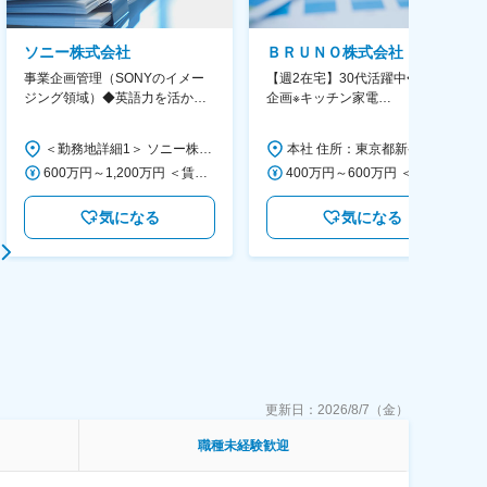
ソニー株式会社
ＢＲＵＮＯ株式会社
事業企画管理（SONYのイメー
【週2在宅】30代活躍中◆商品
ジング領域）◆英語力を活か
企画※キッチン家電
す/CFO管轄＃SECCFO0027
◆「BRUNO」新商品の企画／企
画～調達／働き方◎
＜勤務地詳細1＞ ソニー株式会社 住所：神奈川県横浜市西区みなとみらい5-1-1 受動喫煙対策：屋内全面禁煙 ＜勤務地詳細2＞ ソニーシティ大崎 住所：東京都品川区大崎2-10-1 勤務地最寄駅：JR線／大崎駅 受動喫煙対策：屋内全面禁煙 変更の範囲：会社の定める事業所（リモートワーク含む）
本社 住所：東京都新宿区西新宿6丁目22-1 新宿スクエアタワー B1階 勤務地最寄駅：東京メトロ丸ノ内線／西新宿駅 受動喫煙対策：屋内全面禁煙 変更の範囲：会社の定める事業所（リモートワーク含む）
600万円～1,200万円 ＜賃金形態＞ 月給制 ＜賃金内訳＞ 月額（基本給）：350,000円～500,000円 ＜月給＞ 350,000円～500,000円 ＜昇給有無＞ 有 ＜残業手当＞ 有 ＜給与補足＞ ※年収は経験や能力を考慮の上、当社規定により決定します。 賃金はあくまでも目安の金額であり、選考を通じて上下する可能性があります。 月給(月額)は固定手当を含めた表記です。
400万円～600万円 ＜賃金形態＞ 月給制 経験・能力を考慮の上、優遇いたします。 ＜賃金内訳＞ 月額（基本給）：300,000円～450,000円 ＜月給＞ 300,000円～450,000円 ＜昇給有無＞ 有 ＜残業手当＞ 有 ＜給与補足＞ ・賞与実績：年2回 ・昇給：年1回 ※半年毎に評価を行い、評価が高ければ年齢に関係なく昇給・昇格していきます。創造性の高い人・新しいことにチャレンジした人が高い評価を得られます。 賃金はあくまでも目安の金額であり、選考を通じて上下する可能性があります。 月給(月額)は固定手当を含めた表記です。
気になる
気になる
更新日：
2026/8/7（金）
職種未経験歓迎