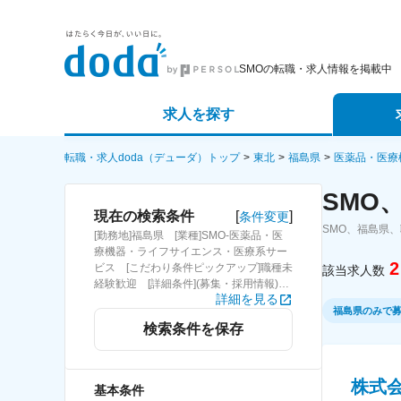
SMOの転職・求人情報を掲載中
求人を探す
詳細条件から探す
エージェ
転職・求人doda（デューダ）トップ
東北
福島県
医薬品・医療
SMO
新着求人から探す
スカウト
[
]
現在の検索条件
条件変更
SMO、福島県
[勤務地]福島県 [業種]SMO-医薬品・医
求人特集から探す
パートナ
療機器・ライフサイエンス・医療系サー
2
ビス [こだわり条件ピックアップ]職種未
該当求人数
経験歓迎 [詳細条件](募集・採用情報)職
詳細を見る
種未経験歓迎
福島県のみで
検索条件を保存
株式会
基本条件