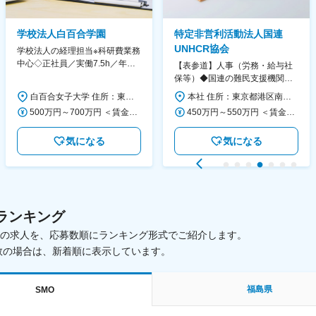
学校法人白百合学園
特定非営利活動法人国連
UNHCR協会
学校法人の経理担当※科研費業務
中心◇正社員／実働7.5h／年休
【表参道】人事（労務・給与社
130日／1881年創立の伝統女子
保等）◆国連の難民支援機関の
大学
活動を支える日本公式支援窓口
白百合女子大学 住所：東京都調布市緑ヶ丘1-25 勤務地最寄駅：京王線／仙川駅 受動喫煙対策：屋内全面禁煙 変更の範囲：会社の定める事業所
本社 住所：東京都港区南青山6-10-11 ウェスレーセンター3F 勤務地最寄駅：地下鉄各線／表参道駅 受動喫煙対策：屋内全面禁煙 変更の範囲：会社の定める事業所（リモートワーク含む）
◆正職員登用前提
500万円～700万円 ＜賃金形態＞ 月給制 ＜賃金内訳＞ 月額（基本給）：280,000円～430,000円 ＜月給＞ 280,000円～430,000円 ＜昇給有無＞ 有 ＜残業手当＞ 有 ＜給与補足＞ ※年齢・過去の経験に基づき、本学規定に合わせ決定 【残業手当】有 /残業時間に応じて全額支給（※想定年収に含む） 【各種手当】扶養手当/住宅手当/通勤手当 等 【賞与】年2回（6月、12月） 【昇給】年1回（4月） 賃金はあくまでも目安の金額であり、選考を通じて上下する可能性があります。 月給(月額)は固定手当を含めた表記です。
450万円～550万円 ＜賃金形態＞ 月給制 ＜賃金内訳＞ 月額（基本給）：340,000円～420,000円 ＜月給＞ 340,000円～420,000円 ＜昇給有無＞ 有 ＜残業手当＞ 有 ＜給与補足＞ ※能力・経験によって決定します。 ■賞与あり（業績評価に応じて支給） 賃金はあくまでも目安の金額であり、選考を通じて上下する可能性があります。 月給(月額)は固定手当を含めた表記です。
気になる
気になる
ランキング
載中の求人を、応募数順にランキング形式でご紹介します。
数の場合は、新着順に表示しています。
福島県
SMO