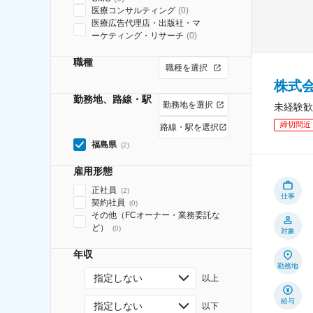
医療コンサルティング
(
0
)
医療広告代理店・出版社・マ
ーケティング・リサーチ
(
0
)
職種
職種を選択
株式
勤務地、路線・駅
勤務地を選択
未経験歓
締切間近
路線・駅を選択
福島県
(
2
)
雇用形態
正社員
(
2
)
仕事
契約社員
(
0
)
その他（FCオーナー・業務委託な
ど）
(
0
)
対象
年収
勤務地
指定しない
以上
給与
指定しない
以下