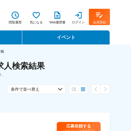
閲覧履歴
気になる
Web履歴書
ログイン
会員登録
イベント
転職イベント・転職セミナー
情報
求人検索結果
転職フェア
す。
転職セミナー動画
条件で並べ替え
応募依頼する
（エージェントサービス）