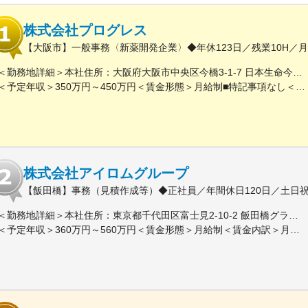
株式会社プログレス
【大阪市】一般事務〈新薬開発企業〉◆年休123日／残業10H／
＜勤務地詳細＞本社住所：大阪府大阪市中央区今橋3-1-7 日本生命今橋ビル受動喫煙対策：屋内全面禁煙変更の範囲：無
＜予定年収＞350万円～450万円＜賃金形態＞月給制■特記事項なし＜賃金内訳＞月額（基本給）：232,000円～260,000円固定残業手当/月：18,000円～20,000円（固定残業時間10時間0分/月）超過した時間外労働の残業手当は追加支給＜月給＞250,000円～280,000円（一律手当を含む）＜昇給有無＞有＜残業手当＞有＜給与補足＞■賞与（年4回）：初年度0.7か月分、2年目以降1.4か月（変動有）■昇給（年1回以上）＊通勤手当（全額）＊住宅手当＊習い事支援手当 （社員が契約した習い事を上限7,000円として80％を支給）＊医療費補助手当 （社員とその両親の保険診療の医療費の自己負担額の50％を支給）賃金はあくまでも目安の金額であり、選考を通じて上下する可能性があります。月給(月額)は固定手当を含めた表記です。
株式会社アイロムグループ
【飯田橋】事務（見積作成等）◆正社員／年間休日120日／土日
＜勤務地詳細＞本社住所：東京都千代田区富士見2-10-2 飯田橋グラン・ブルーム勤務地最寄駅：各線／飯田橋駅受動喫煙対策：屋内全面禁煙
＜予定年収＞360万円～560万円＜賃金形態＞月給制＜賃金内訳＞月額（基本給）：290,000円～350,000円＜月給＞290,000円～350,000円＜昇給有無＞有＜残業手当＞有＜給与補足＞※詳細は、能力・経験に応じて決定します。■昇給：年1回■賞与：年2回（但し、決算賞与追加支給にて年3回の実績有）賃金はあくまでも目安の金額であり、選考を通じて上下する可能性があります。月給(月額)は固定手当を含めた表記です。