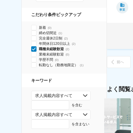
事業
こだわり条件ピックアップ
新着
(
0
)
締め切間近
(
1
)
完全週休2日制
(
2
)
年間休日120日以上
(
2
)
職種未経験歓迎
(
2
)
業種未経験歓迎
(
0
)
学歴不問
(
0
)
前へ
転勤なし（勤務地限定）
(
1
)
キーワード
よく閲覧
求人掲載内容すべて
を含む
求人掲載内容すべて
を含まない