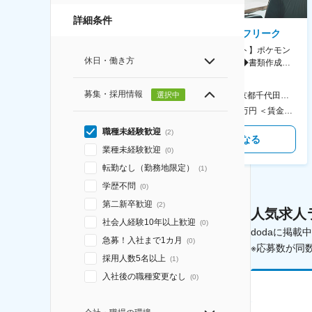
詳細条件
AGC株式会社
株式会社ゲームフリーク
【横浜※一般職/転勤なし】庶
【庶務アシスタント】ポケモン
休日・働き方
務・事務担当～開発部材の発注
シリーズ開発企業◆書類作成・
やDXに向けたシステム利用等～
データ入力など◆年休126日・
食事補助あり◎
募集・採用情報
選択中
AGC横浜テクニカルセンター 住所：神奈川県横浜市鶴見区末広町1-1 勤務地最寄駅：JR線／弁天橋駅 受動喫煙対策：敷地内喫煙可能場所あり 変更の範囲：無
本社 住所：東京都千代田区神田錦町2-2-1 KANDASQUARE 受動喫煙対策：屋内全面禁煙 変更の範囲：会社の定める事業所
400万円～550万円 ＜賃金形態＞ 月給制 固定給＋業績給 ＜賃金内訳＞ 月額（基本給）：230,000円～280,000円 ＜月給＞ 230,000円～280,000円 ＜昇給有無＞ 有 ＜残業手当＞ 有 ＜給与補足＞ ※上記はあくまで最低保証額です。実際にはこれまでの経験やスキルを考慮の上、決定します。 年収には残業代は含めておりません。 ■昇給：年1回 ■賞与：年2回 賃金はあくまでも目安の金額であり、選考を通じて上下する可能性があります。 月給(月額)は固定手当を含めた表記です。
350万円～500万円 ＜賃金形態＞ 月給制 ＜賃金内訳＞ 月額（基本給）：215,000円～307,000円 固定残業手当/月：76,700円～110,000円（固定残業時間45時間0分/月） 超過した時間外労働の残業手当は追加支給 ＜月給＞ 291,700円～417,000円（一律手当を含む） ＜昇給有無＞ 有 ＜残業手当＞ 有 ＜給与補足＞ ※経験・能力を考慮の上、年齢に関わりなく当社規定により優遇します。 賃金はあくまでも目安の金額であり、選考を通じて上下する可能性があります。 月給(月額)は固定手当を含めた表記です。
職種未経験歓迎
(
2
)
気になる
気になる
業種未経験歓迎
(
0
)
転勤なし（勤務地限定）
(
1
)
学歴不問
(
0
)
第二新卒歓迎
(
2
)
人気求人
社会人経験10年以上歓迎
(
0
)
dodaに掲
急募！入社まで1カ月
(
0
)
※応募数が同
採用人数5名以上
(
1
)
入社後の職種変更なし
(
0
)