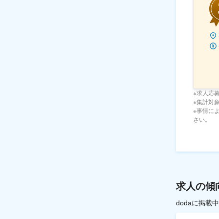
※求人応
※集計対象期
※事情に
さい。
求人の傾
dodaに掲