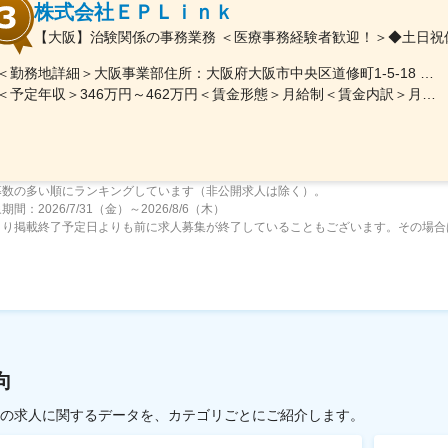
株式会社ＥＰＬｉｎｋ
【大阪】治験関係の事務業務 ＜医療事務経験者歓迎！＞◆土日祝
＜勤務地詳細＞大阪事業部住所：大阪府大阪市中央区道修町1-5-18 朝日生命道修町ビル3階勤務地最寄駅：大阪市営堺筋線／北浜駅受動喫煙対策：敷地内全面禁煙変更の範囲：会社の定める事業所
＜予定年収＞346万円～462万円＜賃金形態＞月給制＜賃金内訳＞月額（基本給）：210,500円～277,900円その他固定手当/月：8,000円～15,000円＜月給＞218,500円～292,900円＜昇給有無＞有＜残業手当＞有＜給与補足＞前職・経験を考慮の上、決定致します。■年収内訳＝基本給×12ヶ月＋賞与（基本給×4ヶ月)■賞与：年2回（6月、12月）／昇給：年1回（10月）※業績に応じ、決算賞与（秋季賞与）支給の場合あり（10月）■時間外・休日出勤手当等の割増賃金は別途支給賃金はあくまでも目安の金額であり、選考を通じて上下する可能性があります。月給(月額)は固定手当を含めた表記です。
募数の多い順にランキングしています（非公開求人は除く）。
間：2026/7/31（金）～2026/8/6（木）
より掲載終了予定日よりも前に求人募集が終了していることもございます。その場合
向
載中の求人に関するデータを、カテゴリごとにご紹介します。