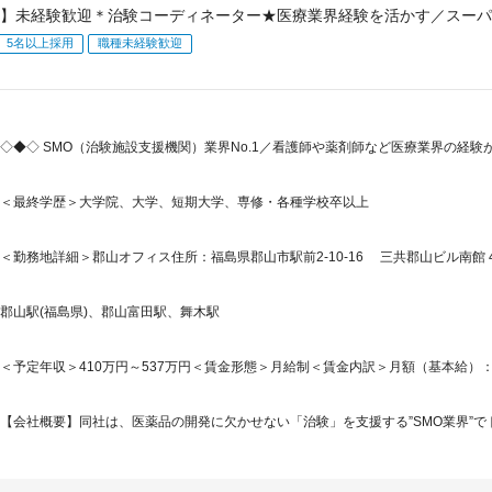
】未経験歓迎＊治験コーディネーター★医療業界経験を活かす／スーパ
5名以上採用
職種未経験歓迎
◇◆◇ SMO（治験施設支援機関）業界No.1／看護師や薬剤師など医療業界の経
＜最終学歴＞大学院、大学、短期大学、専修・各種学校卒以上
＜勤務地詳細＞郡山オフィス住所：福島県郡山市駅前2-10-16 三共郡山ビル南館 4
郡山駅(福島県)、郡山富田駅、舞木駅
＜予定年収＞410万円～537万円＜賃金形態＞月給制＜賃金内訳＞月額（基本給）：214,7
【会社概要】同社は、医薬品の開発に欠かせない「治験」を支援する”SMO業界”でト