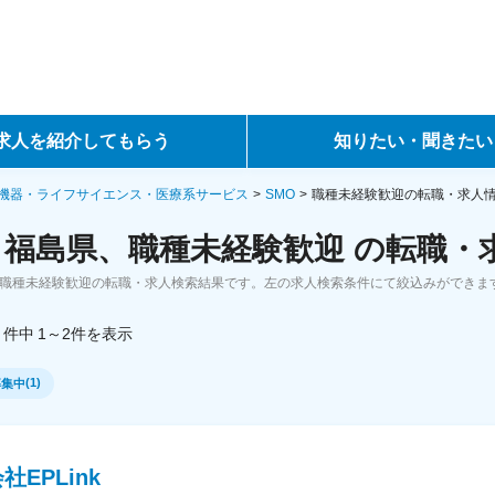
求人を紹介してもらう
知りたい・聞きたい
ントサービス
転職ノウハウ
機器・ライフサイエンス・医療系サービス
SMO
職種未経験歓迎の転職・求人
、福島県、職種未経験歓迎 の転職・
サービス
データで見る転職
、職種未経験歓迎の転職・求人検索結果です。左の求人検索条件にて絞込みができま
ーエージェントサービス
コラム・インタビュー
件中
1～2
件
を表示
転職Q&A
(
1
)
募集中
社EPLink