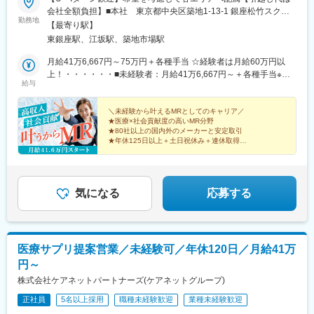
会社全額負担】■本社 東京都中央区築地1-13-1 銀座松竹スクエ
勤務地
ア9F■勤務エリア：（1）北海道：北海道（2）東北：青森・秋
【最寄り駅】
田・岩手・山形・宮城・福島（3）関東：東京・神奈川・千葉・埼
東銀座駅、江坂駅、築地市場駅
玉・茨城・栃木・群馬（4）甲信越：新潟・長野・山梨（5）東
海：愛知・岐阜・三重・静岡（6）北陸：富山・石川・福井（7）
月給41万6,667円～75万円＋各種手当 ☆経験者は月給60万円以
近畿：大阪・京都・滋賀・奈良・和歌山・兵庫（8）中国：岡山・
上！・・・・・・■未経験者：月給41万6,667円～＋各種手当※上
給与
広島・山口・島根・鳥取（9）四国：香川・徳島・高知・愛媛
記には固定残業代（7万9,114円～／30時間分）を含みます。※超
（10）九州：福岡・大分・宮崎・鹿児島・熊本・佐賀・長崎・沖
過分は別途全額支給いたします。◎手当を含めれば初年度から年
縄※勤務地限定～全国転勤（規定あり）の選択可能※配属エリアは
収600万円以上も可能！・・・・・・■経験者：月給60万円～75万
＼未経験から叶えるMRとしてのキャリア／
★医療×社会貢献度の高いMR分野
希望を考慮して決定いたします。希望範囲外への転勤はありませ
円＋各種手当※上記には固定残業代（11万760円～／30時間分）を
★80社以上の国内外のメーカーと安定取引
ん。※変更の範囲：会社の定める事業所（リモートワーク含む）
含みます。※超過分は別途全額支給いたします。＜年収例＞◎初年
★年休125日以上＋土日祝休み＋連休取得OK
度年収は700万円以上！◎最大年収900万円以上も目指せる
★eラーニング・資格取得支援など研修充実
★初年度年収600万以上も可
♪・・・・・・＼社員の年収例／ 800万円／36歳（入社3年） 860
万円／42歳（入社4年） 920万円／45歳（入社6年） ※諸手当含む
気になる
応募する
医療サプリ提案営業／未経験可／年休120日／月給41万
円～
株式会社ケアネットパートナーズ(ケアネットグループ)
正社員
5名以上採用
職種未経験歓迎
業種未経験歓迎