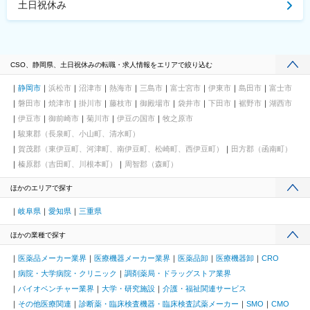
土日祝休み
CSO、静岡県、土日祝休みの転職・求人情報をエリアで絞り込む
静岡市
浜松市
沼津市
熱海市
三島市
富士宮市
伊東市
島田市
富士市
磐田市
焼津市
掛川市
藤枝市
御殿場市
袋井市
下田市
裾野市
湖西市
伊豆市
御前崎市
菊川市
伊豆の国市
牧之原市
駿東郡（長泉町、小山町、清水町）
賀茂郡（東伊豆町、河津町、南伊豆町、松崎町、西伊豆町）
田方郡（函南町）
榛原郡（吉田町、川根本町）
周智郡（森町）
ほかのエリアで探す
岐阜県
愛知県
三重県
ほかの業種で探す
医薬品メーカー業界
医療機器メーカー業界
医薬品卸
医療機器卸
CRO
病院・大学病院・クリニック
調剤薬局・ドラッグストア業界
バイオベンチャー業界
大学・研究施設
介護・福祉関連サービス
その他医療関連
診断薬・臨床検査機器・臨床検査試薬メーカー
SMO
CMO