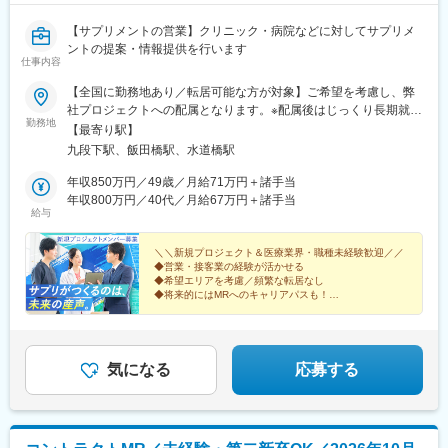
【サプリメントの営業】クリニック・病院などに対してサプリメ
ントの提案・情報提供を行います
仕事内容
【全国に勤務地あり／転居可能な方が対象】ご希望を考慮し、弊
社プロジェクトへの配属となります。※配属後はじっくり長期就業
勤務地
（目安3～4年）。頻繁に転居することはありません。※ご本人が
【最寄り駅】
「働ける」と挙げたエリア内でのみ調整するため、希望外への異
九段下駅、飯田橋駅、水道橋駅
動はありません。★転居にかかる費用は会社負担（規定あり）！
引っ越しの不安を感じている方もご安心ください。転居にまつわ
年収850万円／49歳／月給71万円＋諸手当
る費用は規定内で全額会社負担です。（例）・引っ越し費用・物
年収800万円／40代／月給67万円＋諸手当
給与
件の内見にかかる交通費・契約手続きにかかる交通費新しい土地
でのスタートを、会社がしっかりバックアップします！※受動喫煙
対策：屋内全面禁煙
＼＼新規プロジェクト＆医療業界・職種未経験歓迎／／
◆営業・接客業の経験が活かせる
◆希望エリアを考慮／頻繁な転居なし
◆将来的にはMRへのキャリアパスも！
◆年間休日120日・土日休み・月給41万円～
＜医療機関等へサプリメントを提案する法人営業＞
気になる
応募する