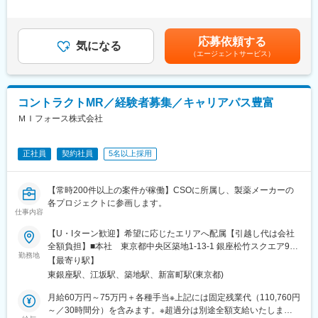
プロジェクト人数が100名を超える大規模なプロジェクトや、日
昇給有無＞有＜残業手当＞無＜給与補足＞■上記年収には、社宅
本市場への新規参入する企業のプロジェクトなど、規模やミッシ
■魅力ポイント：
(当社負担分)と日当が含まれます。■社用車貸与と共にガソリン代
ョンも多様です。
＜安定性＞
を全額支給 ■賞与年2回（昨年度実績4.2ヶ月）、報酬改定年1回■
・誰にとっても必要不可欠な医療業界は、景気の影響に左右され
応募依頼する
気になる
全国勤務が可能な方は、初回給与時に30万円の一時金を支給賃金
■年齢も経験も多様な人財が活躍
にくく、安定した売上を誇っています。
（エージェントサービス）
はあくまでも目安の金額であり、選考を通じて上下する可能性が
シミック・イニジオはほぼ全員が中途採用です。それぞれ異なる
・当社は、東証プライム上場以来、10期連続で増収中のクオール
あります。月給(月額)は固定手当を含めた表記です。
バックグラウンドを持ち、その経験を活かして活動しています。
グループに属しており、主力事業を担っています。
社員の年齢分布も幅広く、20代～60代まで在籍しています。社員
コントラクトMR／経験者募集／キャリアパス豊富
の経験の多様性は、変革期にある製薬業界にあって、私たちの事
＜社会貢献度の高さ＞
業を支える重要な要素です。
自身の売上・営業活動が患者さんのQOLの向上や病気から救うこ
ＭＩフォース株式会社
とに繋がるため、やりがいをもって営業できます。
■人財育成への積極投資
シミック・イニジオにとってサービス品質の源泉となるのは人財
正社員
契約社員
5名以上採用
＜頑張りは適切に評価＞
です。
成果に応じた評価制度が整っており、頑張り次第で大幅な年収UP
そのため人財育成・能力開発は重要施策と位置づけ、積極的な投
も目指せます。
【常時200件以上の案件が稼働】CSOに所属し、製薬メーカーの
資を行っています。自己成長意欲を尊重し、業務直結の研修だけ
各プロジェクトに参画します。
でなく、変化する時代に対応するビジネススキル習得も含め階層
■福利厚生（転勤を伴う場合）：
仕事内容
ごとにプログラムを展開し、会社全体の価値を高める取り組みを
＜社宅制度（法人契約）＞
行っています。
・家賃：一部会社負担
【U・Iターン歓迎】希望に応じたエリアへ配属【引越し代は会社
・住居契約初期経費：会社負担（上限設定あり）
全額負担】■本社 東京都中央区築地1-13-1 銀座松竹スクエア9F■
■家族も安心な手厚い福利厚生
勤務地
・入居時の引越し費用：会社負担（会社指定業者）
勤務エリア：（1）北海道：北海道（2）東北：青森・秋田・岩
【最寄り駅】
社員がワークライフバランスをとりながらパフォーマンスを発揮
手・山形・宮城・福島（3）関東：東京・神奈川・千葉・埼玉・茨
東銀座駅、江坂駅、築地駅、新富町駅(東京都)
できる制度があります。社員と社員のご家族が安心し、仕事もプ
変更の範囲：会社の定める業務
城・栃木・群馬（4）甲信越：新潟・長野・山梨（5）東海：愛
ライベートも充実して活躍できるよう、福利厚生制度を整備して
知・岐阜・三重・静岡（6）北陸：富山・石川・福井（7）近畿：
月給60万円～75万円＋各種手当※上記には固定残業代（110,760円
います。
大阪・京都・滋賀・奈良・和歌山・兵庫（8）中国：岡山・広島・
～／30時間分）を含みます。※超過分は別途全額支給いたしま