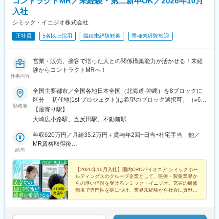
コントラクトMR／未経験・第二新卒OK／2026年10月
入社
シミック・イニジオ株式会社
正社員
5名以上採用
職種未経験歓迎
業種未経験歓迎
営業・販売、接客で培った人との関係構築能力が活かせる！未経
験からコントラクトMRへ！
仕事内容
全国主要都市／全国各地日本全国（北海道-沖縄）を8ブロックに
区分 初任地(1st プロジェクト)は希望のブロック選択可。（※6都
勤務地
道府県以上、ブロック内での転居は必須） ※2ブロック以上の広
【最寄り駅】
域内転勤可能な場合は入社一時金支給2ndプロジェクト以降は4ブ
大崎広小路駅、五反田駅、不動前駅
ロック以上での転勤が必須。■本社：〒141-0031 東京都品川区
西五反田7丁目7-7 SGスクエア【本社へのアクセス】 ・JR 山手線
年収620万円／月給35.2万円＋賞与年2回+日当+社宅手当 他／
「五反田駅」/都営地下鉄 浅草線「五反田駅」 徒歩6分・東急電
MR資格取得後
給与
鉄 池上線「大崎広小路駅」 徒歩5分 / 目黒線「不動前駅」
年収700万円／月給40.0万円＋賞与年2回+日当+社宅手当 他／
徒歩10分
MR経験5年目
【2026年10月入社】国内CROパイオニア シミックホー
ルディングスのグループ企業として、医療・製薬業界か
らの厚い信頼を受けるシミック・イニジオ。充実の研修
制度で専門性を身につけ、業界未経験から社会に貢献す
るスペシャリストを目指してみませんか。