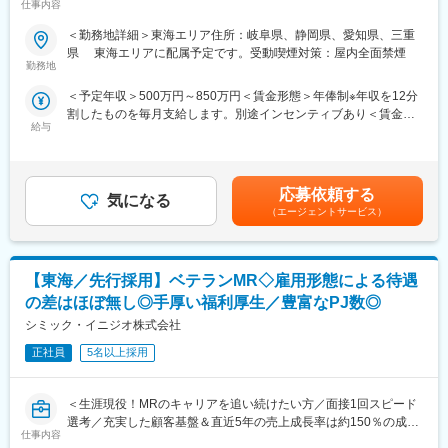
仕事内容
ロー】
後に習得することができます。
＜勤務地詳細＞東海エリア住所：岐阜県、静岡県、愛知県、三重
■業務内容：
■ＭＩフォースの魅力：
県 東海エリアに配属予定です。受動喫煙対策：屋内全面禁煙
コントラクトMRとして大手製薬会社（国内／外資）のPJTへの配
◎PMによる安心のフォロー体制
勤務地
属となります。担当エリアの医療機関に訪問し、医療従事者に対
社員の活動を、経験と知識を豊富に持つプロジェクトマネージャ
＜予定年収＞500万円～850万円＜賃金形態＞年俸制※年収を12分
して医薬品情報の伝達や、安全性や有効性情報をご提供いただき
ーがきめ細やかにフォローしますので、いつでも自信を持って営
割したものを毎月支給します。別途インセンティブあり＜賃金内
ます。有効性について情報の収集と会社への報告業務もお願いい
業活動が行えます。
給与
訳＞年額（基本給）：3,600,000円～6,660,000円固定残業手当/
たします。PJT期間は1年～3年で、MRの資格・経験をお持ちの方
◎多彩なキャリアパス
月：80,000円～110,000円（固定残業時間40時間0分/月）超過し
であればご活躍いただけます。
多数のメーカー様との取引があるからこそ多様な経験を積むこと
た時間外労働の残業手当は追加支給＜月額＞380,000円～665,000
ライフスタイルとキャリアプランに合わせて全国50地域以上の案
ができ、PMとして顧客や医師とレベルの高い関係を築くことも、
円（12分割）（一律手当を含む）＜昇給有無＞有＜残業手当＞有
件から勤務地をご提案させていただきます。年収は現職考慮（モ
本社で事業企画や採用、社員の育成などに関わることも可能で
応募依頼する
気になる
＜給与補足＞※面接を通して、ご経験やスキルにより当社規定に基
デル年収：20代650万、40代後半850万）領域を変えてのPJT打診
す。複数のプロジェクトを経験し、新たなキャリアに挑戦してい
（エージェントサービス）
づき決定いたします。■昇給、インセンティブあり■モデル年収：
も可能です。また、無期雇用派遣となるため、ＰＪＴの期間外も
くことを期待しています。
20代650万、40代後半850万賃金はあくまでも目安の金額であ
ベース給与は保証いたします。
り、選考を通じて上下する可能性があります。月給(月額)は固定手
■勤務地：
当を含めた表記です。
【東海／先行採用】ベテランMR◇雇用形態による待遇
■MRとして働く魅力
（1）北海道：北海道
（1）最大限希望を考慮します：
（2）東北：青森・秋田・岩手・山形・宮城・福島
の差はほぼ無し◎手厚い福利厚生／豊富なPJ数◎
全国50地域以上のPJTからご提案し、なるべくご希望の勤務地に
（3）関東：東京・神奈川・千葉・埼玉・茨城・栃木・群馬
シミック・イニジオ株式会社
アサインが可能です。また、次の契約での再配属の際の地域もし
（4）甲信越：新潟・長野・山梨
っかり考慮いたします。これは小規模ならではの社内バッティン
正社員
5名以上採用
（5）東海：愛知・岐阜・三重・静岡
グの少なさも大きく影響しています。
（6）北陸：富山・石川・福井
（2）小規模ならではの手厚いサポート：
（7）近畿：大阪・京都・滋賀・奈良・和歌山・兵庫
＜生涯現役！MRのキャリアを追い続けたい方／面接1回スピード
CSO業界で10年以上のキャリアを持つベテラン社員が、あなたの
（8）中国：岡山・広島・山口・島根・鳥取
選考／充実した顧客基盤＆直近5年の売上成長率は約150％の成長
生涯のわたる「キャリア形成」を丁寧にサポートします。その繋
（9）四国：香川・徳島・高知・愛媛
仕事内容
企業＞
がりやノウハウの蓄積から、メーカーさんへ転籍の可能性がある
（10）九州：福岡・大分・宮崎・鹿児島・熊本・佐賀・長崎・沖