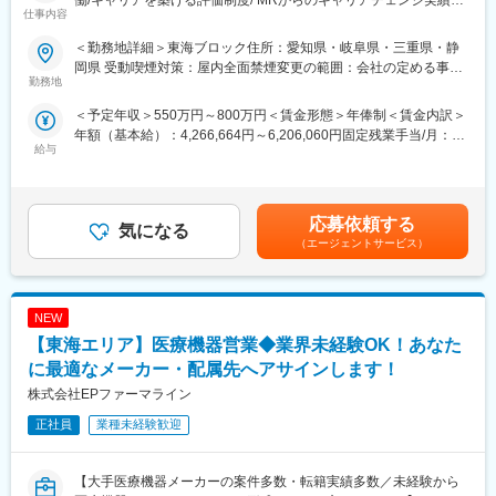
働/キャリアを築ける評価制度/ MRからのキャリアチェンジ実績有
仕事内容
て、アサインを検討します。
り〉
クライアントである製薬会社のプロジェクトに所属し、MRとして
＜勤務地詳細＞東海ブロック住所：愛知県・岐阜県・三重県・静
■キャリアの選択肢を広げる働き方：
活躍していただきます。病院やクリニックの医師や医療関係者に
岡県 受動喫煙対策：屋内全面禁煙変更の範囲：会社の定める事業
スペシャリティ領域への挑戦、新薬PJなど市場価値を高める機
医薬品の適正使用情報や効能・効果・副作用等の情報提供を行い
勤務地
所（リモートワーク含む）
会、自身の強みを活かしたPJ相談などが可能です。定期的な面談
ます。
＜予定年収＞550万円～800万円＜賃金形態＞年俸制＜賃金内訳＞
を通じて、その時々に応じたプロジェクトを提示するなどフレキ
【同社の特徴】
年額（基本給）：4,266,664円～6,206,060円固定残業手当/月：
シブルにキャリアが形成できます。その他、本社部門（マネージ
■必ず新薬メーカーのプロジェクトにアサインします
給与
102,778円～149,495円（固定残業時間30時間0分/月）超過した時
ャー、研修部門など）への道もあります。
当社は必ず新薬のプロジェクトにアサイン致します。領域、勤務
間外労働の残業手当は追加支給＜月額＞458,333円～666,666円
地に関してはお気軽にご相談ください。外資、内資問わず多くの
（12分割）（一律手当を含む）＜昇給有無＞有＜残業手当＞有＜
■明確な評価制度：
魅力的なプロジェクトを案件としていただいております。
給与補足＞■別途、外勤手当など手当支給※経験・能力などを考慮
自身の成果や頑張りが客観的に評価され、年収に反映されます。
オンコロジーを含め、希少疾患領域も多数ございますので、スペ
応募依頼する
気になる
の上、話し合いで決定賃金はあくまでも目安の金額であり、選考
また、在籍年数が増えると永年勤続報奨金や四半期一時金などの
シャリスト、ゼネラリストどちらも目指すことが可能です。
（エージェントサービス）
を通じて上下する可能性があります。月給(月額)は固定手当を含め
手当もアップします。つまり、やりがいや努力がきちんと報われ
■少数精鋭ならではの魅力～待機リスクが低いため、安心して就業
た表記です。
る報酬制度になっています。
できる環境です～
適切なフォローを実施するために約300人のMR数を保って運営し
【サポート体制】
NEW
ており、プロジェクト終了の数か月前から面談を実施しているた
配属後は担当マネージャーが丁寧に支援します。日々の仕事の悩
め、隙間なくアサインすることができますのでMRの成長機会を奪
【東海エリア】医療機器営業◆業界未経験OK！あなた
みや、キャリア形成の相談等、伴走者として活躍をサポートしま
うことは決してございません。適切なフォローが顧客である製薬
に最適なメーカー・配属先へアサインします！
す。また知識・スキルレベルを上げるために様々な研修をご用意
企業からの満足にもつながり、業界内でも評価されています。
株式会社EPファーマライン
しています。
■親身なフォロー体制とキャリアを築ける評価制度
CSOは本部のバックアップ体制が何より重要です。1人のプロジ
正社員
業種未経験歓迎
変更の範囲：会社の定める業務
ェクトマネージャーが管理するMRは約20名程度であり、相談事
があればいつでも連絡できる距離感です。一カ月に一度の面談も
実施しており、日々の業務だけでなく中長期的な視点での相談も
【大手医療機器メーカーの案件多数・転籍実績多数／未経験から