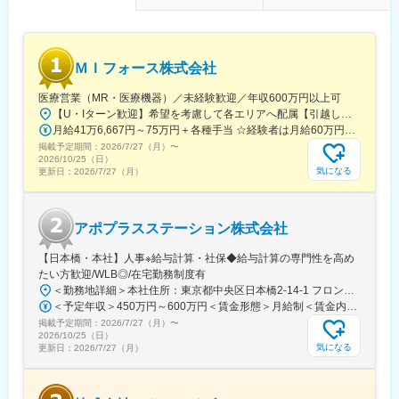
ＭＩフォース株式会社
医療営業（MR・医療機器）／未経験歓迎／年収600万円以上可
【U・Iターン歓迎】希望を考慮して各エリアへ配属【引越し代は会社全額負担】■本社 東京都中央区築地1-13-1 銀座松竹スクエア9F■勤務エリア：（1）北海道：北海道（2）東北：青森・秋田・岩手・山形・宮城・福島（3）関東：東京・神奈川・千葉・埼玉・茨城・栃木・群馬（4）甲信越：新潟・長野・山梨（5）東海：愛知・岐阜・三重・静岡（6）北陸：富山・石川・福井（7）近畿：大阪・京都・滋賀・奈良・和歌山・兵庫（8）中国：岡山・広島・山口・島根・鳥取（9）四国：香川・徳島・高知・愛媛（10）九州：福岡・大分・宮崎・鹿児島・熊本・佐賀・長崎・沖縄※勤務地限定～全国転勤（規定あり）の選択可能※配属エリアは希望を考慮して決定いたします。希望範囲外への転勤はありません。※変更の範囲：会社の定める事業所（リモートワーク含む）
月給41万6,667円～75万円＋各種手当 ☆経験者は月給60万円以上！・・・・・・■未経験者：月給41万6,667円～＋各種手当※上記には固定残業代（7万9,114円～／30時間分）を含みます。※超過分は別途全額支給いたします。◎手当を含めれば初年度から年収600万円以上も可能！・・・・・・■経験者：月給60万円～75万円＋各種手当※上記には固定残業代（11万760円～／30時間分）を含みます。※超過分は別途全額支給いたします。＜年収例＞◎初年度年収は700万円以上！◎最大年収900万円以上も目指せる♪・・・・・・＼社員の年収例／ 800万円／36歳（入社3年） 860万円／42歳（入社4年） 920万円／45歳（入社6年） ※諸手当含む
掲載予定期間：
2026/7/27（月）
〜
2026/10/25（日）
気になる
更新日：
2026/7/27（月）
アポプラスステーション株式会社
【日本橋・本社】人事※給与計算・社保◆給与計算の専門性を高め
たい方歓迎/WLB◎/在宅勤務制度有
＜勤務地詳細＞本社住所：東京都中央区日本橋2-14-1 フロントプレイス日本橋勤務地最寄駅：各線／日本橋駅受動喫煙対策：敷地内喫煙可能場所あり変更の範囲：会社の定める事業所
＜予定年収＞450万円～600万円＜賃金形態＞月給制＜賃金内訳＞月額（基本給）：243,000円～330,300円固定残業手当/月：57,000円～77,700円（固定残業時間30時間0分/月）超過した時間外労働の残業手当は追加支給＜月給＞300,000円～408,000円（一律手当を含む）＜昇給有無＞有＜残業手当＞有＜給与補足＞※上記金額にスキル・ご経験に応じて加算する可能性がございます※給与詳細は、経験・スキルを考慮した上で決定。■昇給：年1回（4月）賃金はあくまでも目安の金額であり、選考を通じて上下する可能性があります。月給(月額)は固定手当を含めた表記です。
掲載予定期間：
2026/7/27（月）
〜
2026/10/25（日）
気になる
更新日：
2026/7/27（月）