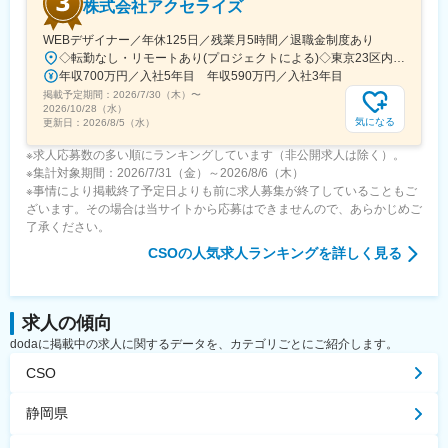
株式会社アクセライズ
WEBデザイナー／年休125日／残業月5時間／退職金制度あり
◇転勤なし・リモートあり(プロジェクトによる)◇東京23区内を中心としたプロジェクト先▽勤務エリア・東京都内を中心とした一都三県・東京23区内のプロジェクトが中心・プロジェクトによりリモートワークあり・千葉、埼玉、神奈川にも案件あり。強制はなし。■東京本社／東京都千代田区神田小川町1-5-1 神田御幸ビル8F
年収700万円／入社5年目 年収590万円／入社3年目
掲載予定期間：
2026/7/30（木）
〜
2026/10/28（水）
気になる
更新日：
2026/8/5（水）
※求人応募数の多い順にランキングしています（非公開求人は除く）。
※集計対象期間：2026/7/31（金）～2026/8/6（木）
※事情により掲載終了予定日よりも前に求人募集が終了していることもご
ざいます。その場合は当サイトから応募はできませんので、あらかじめご
了承ください。
CSO
の人気求人ランキングを詳しく見る
求人の傾向
dodaに掲載中の求人に関するデータを、カテゴリごとにご紹介します。
CSO
静岡県