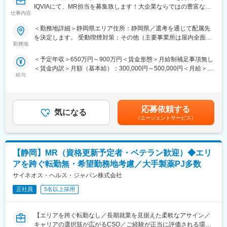
IQVIAにて、MR担当を募集致します！大企業ならではの豊富なキ
介可能、また過去には、10年ほどブランクのある50代の方のご支
仕事内容
ャリアパスがございます◆◇
援の実績もあるなど選考の合格率も高いです。
（3）長期就業／キャリア形成が可能
＜勤務地詳細＞静岡県エリア住所：静岡県／選考を通じて配属先
【具体的な業務詳細】
弊社所属のMRはシニア（50代）がボリュームゾーン。プロジェ
を決定します。 受動喫煙対策：その他（主要事業所は屋内全面禁
国内トップクラスのプロジェクト受託実績を誇る当社の一員とし
クト終了後も責任をもって再配属先を探します。また、過去営業
勤務地
煙）変更の範囲：会社の定める事業所
て、医薬品PJなどを中心にクライアントビジネス拡大に貢献して
成績の優秀な方ではメーカー登用の実績もあります。
＜予定年収＞650万円～900万円＜賃金形態＞月給制補足事項無し
いただきます。
＜賃金内訳＞月額（基本給）：300,000円～500,000円＜月給＞
・担当エリアの訪問医療施設のターゲティング、担当医療施設へ
■企業の特徴
給与
300,000円～500,000円＜昇給有無＞有＜残業手当＞無＜給与補足
の訪問計画作成、担当医療施設への訪問、医療従事者とのリレー
同社は国内最大級のヘルステック企業のグループ会社で、安定し
＞【残業手当について】管理監督者の承認の上、研究会、顧客と
ション構築
た財務基盤のもとで働けます。医療従事者向けポータルサイト
の会議等が発生する場合、別途残業手当支給する。【補足】プロ
・卸への訪問、同行、卸 MSとのリレーション構築
「CareNet.com」を運営する親会社の強力なサポートを受けなが
ジェクト稼働手当(35,000円)、外勤日当（1日1,500円／外勤3.5時
・医療従事者向けの説明会の企画・実施、医師同士のコミュニケ
ら、最新の医療情報に触れられる環境が整っています。成長フェ
応募依頼する
気になる
間以上）■変動賞与制（6月・12月・3月）※平均実績6ヶ月分■イン
ーション推進のための研究会・勉強会の立ち上げ、講演会の企
ーズの活気あふれる環境で、キャリアアップを目指せる魅力的な
（エージェントサービス）
センティブ：3月（対象者）賃金はあくまでも目安の金額であり、
画・運営 等
職場です。
選考を通じて上下する可能性があります。月給(月額)は固定手当を
※勤務地については、選考内で希望を伺ったうえで決定します。
また、グループ間でのキャリア開発も可能です。MR以外の他職種
含めた表記です。
へのキャリア形成も進めていることも大きな特徴です。
【静岡】MR（資格更新予定者・ベテラン歓迎）◆エリ
＼IQVIAでMRとして働く魅力／
（１）充実の待遇：同業他社の中でも平均給与の高さや非課税の
変更の範囲：会社の定める業務
アを跨ぐ転勤無・希望勤務地考慮／大手製薬PJ多数
日当の支給の他、退職金や団体保険制度、単身赴任手当や月1回の
サイネオス・ヘルス・ジャパン株式会社
帰省交通費の支給など福利厚生が充実しており、長期就業される
社員が多いのも特徴です。
正社員
5名以上採用
（２）豊富なキャリアップの機会があります： MRとして専門性
を磨き、管理職を目指していただく方も多くございますし、社内
【エリアを跨ぐ転勤なし／長期就業を見据えた柔軟なアサイン／
公募制度も充実しておりますので、IQVIAが展開している他の事業
キャリアの選択肢が広がるCSO／ご経験が正当に評価される環
部への異動も可能です。