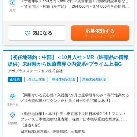
＜予定年収＞550万円～850万円＜賃金形態＞月給制特記事項なし
業規模、製品領域などのバランスを考慮しながら、常時60以上の
■明確な評価制度／やりがいや努力がきちんと報われる報酬制度
＜賃金内訳＞月額（基本給）：264,000円～374,000円その他固定
プロジェクトが稼働しています。
自身の成果や頑張りが客観的に評価され、年収に反映されます。
給与
手当/月：36,000円～51,000円＜月給＞300,000円～425,000円＜
プロジェクト人数が100名を超える大規模なプロジェクトや、日
また、在籍年数が増えると永年勤続報奨金や四半期一時金などの
昇給有無＞有＜残業手当＞無＜給与補足＞■上記年収には、社宅
本市場への新規参入する企業のプロジェクトなど、規模やミッシ
手当もアップします。つまり、やりがいや努力がきちんと報われ
(当社負担分)と日当が含まれます。■社用車貸与と共にガソリン代
ョンも多様です。
る報酬制度になっています。
を全額支給 ■賞与年2回（昨年度実績4.2ヶ月）、報酬改定年1回■
応募依頼する
気になる
全国勤務が可能な方は、初回給与時に30万円の一時金を支給賃金
■年齢も経験も多様な人財が活躍
■豊富なキャリアプランとサポート体制
（エージェントサービス）
はあくまでも目安の金額であり、選考を通じて上下する可能性が
シミック・イニジオはほぼ全員が中途採用です。それぞれ異なる
志向性やその時の環境に応じて「１つの領域で専門性を高める」
あります。月給(月額)は固定手当を含めた表記です。
バックグラウンドを持ち、その経験を活かして活動しています。
「幅広い疾患をカバーできるオールラウンダーになる」「本社部
社員の年齢分布も幅広く、20代～60代まで在籍しています。社員
門（マネージャー、研修部門など）へのキャリアチェンジ」など
【初任地確約：中部】＜10月入社＞MR（医薬品の情報
の経験の多様性は、変革期にある製薬業界にあって、私たちの事
幅広いキャリアプランがあります。
業を支える重要な要素です。
また、同社マネージャーのほとんどは、MRからキャリアをチェン
提供）未経験から医療業界◇内資系×プライム上場G
ジしているメンバーです。担当マネージャーが定期的に面談を行
アポプラスステーション株式会社
■人財育成への積極投資
い、分からないことや将来のキャリアに関してサポートします。
シミック・イニジオにとってサービス品質の源泉となるのは人財
正社員
5名以上採用
職種未経験歓迎
業種未経験歓迎
です。
変更の範囲：会社の定める業務
そのため人財育成・能力開発は重要施策と位置づけ、積極的な投
【同期がいる安心感！入社後3か月は座学研修のみ＊専門性高める
資を行っています。自己成長意欲を尊重し、業務直結の研修だけ
／社会貢献度バツグン／正社員／日当や住宅補助あり】
でなく、変化する時代に対応するビジネススキル習得も含め階層
仕事内容
ごとにプログラムを展開し、会社全体の価値を高める取り組みを
★本ポジションは、未経験から医療業界で活躍できます！
行っています。
＜勤務地詳細1＞本社住所：東京都中央区日本橋2-14-1 フロント
・医療を通じて社会に貢献したい
プレイス日本橋勤務地最寄駅：各線／日本橋駅受動喫煙対策：敷
・仕事を通じて学びを深め自己の成長を実感したい
■家族も安心な手厚い福利厚生
勤務地
地内喫煙可能場所あり＜勤務地詳細2＞中部エリア住所：希望を考
【最寄り駅】
・専門職として知識、技能を身に付けたい
社員がワークライフバランスをとりながらパフォーマンスを発揮
慮し、愛知県 岐阜県 静岡県 新潟県 富山県 石川県 福井県 長野県
日本橋駅(東京都)、茅場町駅、三越前駅
・内資系の安定企業で働きたい
できる制度があります。社員と社員のご家族が安心し、仕事もプ
のいずれかに配属致します。受動喫煙対策：屋内全面禁煙変更の