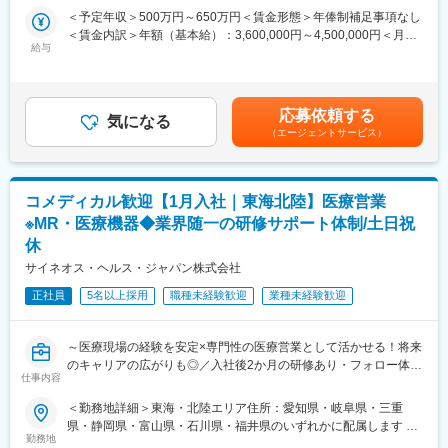
未経験から、医療業界の専門職であるMR（医薬情報担当者）とし
※CSOとは…
＜予定年収＞500万円～650万円＜賃金形態＞年俸制補足事項なし
てキャリアをスタートできるポジションです。
医療機器・製薬メーカーのセールス領域を支援する業種です。自
＜賃金内訳＞年額（基本給）：3,600,000円～4,500,000円＜月額
当社は製薬・医療機器メーカーの営業業務を担う
社の社員を取引先企業に派遣し、派遣先の営業として活躍いただ
給与
＞300,000円～375,000円（12分割）＜昇給有無＞有＜残業手当＞
「CSO（Contract Sales Organization）」で、多くの未経験者が
くことでメーカーを支援しています。
有＜給与補足＞同社は年俸制になります。別途以下のような手当
MRとして活躍し、その後メーカー正社員へ転籍した実績も豊富で
（同社の正社員として、派遣先で就業するイメージです）
があります。・プロジェクト賞与：会社及び個人業績により変
す。
動・四半期一時金：10万円（四半期に1回、10万円程度支給）※た
2カ月の集中研修で業界の基礎から学べるため、医療業界が初めて
■研修体制
応募依頼する
気になる
だし支給条件有。他、永続勤務報奨金（3年勤務5万円支給、5年
の方でも安心して挑戦できます。
プロジェクトごとに異なりますが、同社または配属先のメーカー
（エージェントサービス）
勤務10万円…）ございます。賃金はあくまでも目安の金額であ
営業職ならではの「提案スキル」だけでなく、専門知識を持って
にて研修が十分にございます。
り、選考を通じて上下する可能性があります。月給(月額)は固定手
医師などに提案するため、市場では需要が高まり、希少性も増し
プロジェクト配属後もマネージャーが丁寧に支援します。日々の
当を含めた表記です。
ています。
仕事の悩みやキャリア相談だけでなく、業務に不安がある際など
コメディカル歓迎【1月入社｜東海北陸】医療営業
もしっかりとケアします。業界でも特に支援が手厚いと評判で
・MRとは
す。
※MR・医療機器◆業界随一の研修サポート体制/土日祝
主に医師や薬剤師等へ、担当製品の情報提供を行います。担当施
休
設の患者様に応じた情報提供や、担当製品の処方後の情報収集を
◇LINEの企業アカウントから、沿革・事業内容・先輩社員インタ
サイネオス・ヘルス・ジャパン株式会社
行います。
ビュー等が閲覧可能です◇
※MRだけでなく、医療機器営業職としてアサインされる可能性も
https://liff.line.me/1655046877-Gm8rqdqY/landing?
正社員
5名以上採用
職種未経験歓迎
業種未経験歓迎
ございます。
follow=%40124wcdmz&lp=SS7pcT&liff_id=1655046877-
Gm8rqdqY
■ 丁寧な研修・支援体制
～医療現場の経験を安定×専門性の医療営業として活かせる！将来
入社後は2カ月間の研修（オンライン・対面両方）があります。基
変更の範囲：会社の定める業務
のキャリアの広がりも◎／入社後2か月の研修あり・フォロー体制
仕事内容
本的なビジネスマナーから、医療営業として必要な知識まで、同
充実～
期社員と支えあいながら習得することが可能です。
＜勤務地詳細＞東海・北陸エリア住所：愛知県・岐阜県・三重
※配属先は入社後に確定する予定です。
■ 仕事概要
県・静岡県・富山県・石川県・福井県のいずれかに配属します 受
また、配属後も一人ひとりの知識とスキルアップのために様々な
未経験から、医療業界の専門職であるMR（医薬情報担当者）とし
勤務地
動喫煙対策：屋内全面禁煙変更の範囲：会社の定める事業所