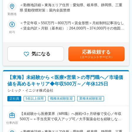
PJTも紹介可能、また過去には、10年ほどブランクのある50代の
縄
＜勤務地詳細＞東海エリア住所：愛知県、岐阜県、静岡県、三重
■職務概要
方のご支援の実績もあるなど選考の合格率も高いです。
県 受動喫煙対策：屋内全面禁煙
配属先メーカーにおいてMR活動に従事いただきます。
（3）長期就業／キャリア形成が可能：
勤務地
変更の範囲：会社の定める業務
弊社所属のMRはシニア（50代）がボリュームゾーン。契約社員
＜予定年収＞550万円～800万円＜賃金形態＞月給制特記事項なし
＜コンクラクトMRという働き方＞
としてパフォーマンスが高い場合は50代の方でも正社員への転換
＜賃金内訳＞月額（基本給）：264,000円～374,000円その他固定
各製薬企業のプロジェクトの一員として、配属される営業所を拠
もあります。契約の更新についても著しく業務態度が悪い／業績
給与
手当/月：36,000円～51,000円＜月給＞300,000円～425,000円＜
点にMR活動に従事します。MRとしての活動は、製薬企業所属の
が上がっていないなどではない限りは原則更新となります。ま
昇給有無＞有＜残業手当＞無＜給与補足＞■上記年収には、社宅
MRと違いはありません。
た、プロジェクトが終了してしまった場合も責任をもって再配属
(当社負担分)と日当が含まれます。■社用車貸与と共にガソリン代
また、コンクラクトMRは、各企業が持っている開発パイプライン
先を探します。また、過去営業成績の優秀な方ではメーカー登用
を全額支給 ■賞与年2回（昨年度実績4.2ヶ月）、報酬改定年1回賃
に左右されることは、ほぼありません。様々なプロジェクトを経
の実績もあります。
応募依頼する
気になる
金はあくまでも目安の金額であり、選考を通じて上下する可能性
験することで、幅広い製品の取り扱い経験や知識を積み、MRとし
（エージェントサービス）
があります。月給(月額)は固定手当を含めた表記です。
てのスキルアップが叶う環境です。
■シミック・イニジオの強み
【東海】未経験から＜医療×営業＞の専門職へ／市場価
（1）豊富なプロジェクト数
当社は、国内CRO事業のパイオニアであり、リーディングカンパ
値を高めるキャリア◆年収500万～／年休125日
ニーであるシミックグループと、欧米を中心に多様なCSOサービ
シミック・イニジオ株式会社
スをグローバルに展開する、Inizio Engageを親会社に持つジョイ
ントベンチャーです。
正社員
5名以上採用
職種未経験歓迎
業種未経験歓迎
そのため、取引先企業数は60社以上、95％以上が新薬メーカーの
プロジェクトになります。プロジェクト人数が100名を超える大
【未経験から医療業界（MR職）へ挑戦×3ヶ月研修で安心／年収
規模なものから、日本市場に新規参入する企業のプロジェクトな
500万～＋手当充実で収入アップ可／大手製薬会社を経験しなが
ど、規模やミッションも様々です。
仕事内容
ら成長／異業種出身者が活躍】
（2）様々なバックグラウンドを持った社員が活躍
＜勤務地詳細＞東海エリア住所：愛知県、岐阜県、静岡県、三重