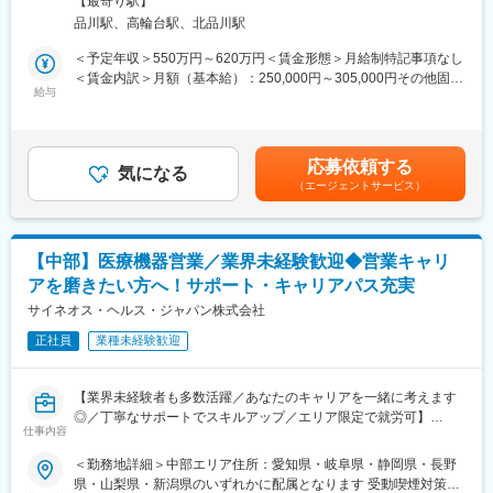
【最寄り駅】
「医薬情報提供者」と呼ばれる専門資格を取得して活動する営業
や面談のほか、必要に応じて素早くバックアップに入るなど、MR
ビル勤務地最寄駅：JR各線／品川駅受動喫煙対策：屋内全面禁煙
品川駅、高輪台駅、北品川駅
職です。IQVIAのお客様である国内医薬品メーカーにて、医薬品の
として結果を出せるように万全のサポート体制を整えています。
変更の範囲：会社の定める業務
変更の範囲：会社の定める事業所
営業活動を行っていただきます。
(3)豊富なプロジェクト数、50社を超える多数の取引メーカー：同
＜予定年収＞550万円～620万円＜賃金形態＞月給制特記事項なし
人々の命を守る商材に携わるため、社会貢献性と安定性を兼ね備
業他社と比較しても、多くのプロジェクト数があり、様々なご経
＜賃金内訳＞月額（基本給）：250,000円～305,000円その他固定
えたお仕事です。
験を活かしていただくことが可能です。20代～60代までの幅広い
給与
手当/月：35,000円＜月給＞285,000円～340,000円＜昇給有無＞
年代のMRの方が活躍されています。
有＜残業手当＞無＜給与補足＞【残業手当について】管理監督者
■入社後の流れ
■中途入社社員の年収例
の承認の上、研究会、顧客との会議等が発生する場合、別途残業
まずはご入社から2か月間MR導入研修を受講し、MR資格を取得
・入社3年目（MR経験者）28歳：642万（月給＋日当＋住宅手
手当支給する。【補足】プロジェクト稼働手当(35,000円)、外勤
応募依頼する
していただきます。
当）
気になる
日当（1日1,500円／外勤3.5時間以上）■変動賞与制（6月・12
（エージェントサービス）
資格取得と聞くとハードルが高く思われる方もいるかもしれませ
・入社5年目（MR経験者）33歳：712万（月給＋日当＋住宅手
月・3月）※平均実績6ヶ月分■インセンティブ：3月（対象者）賃
んが、当社の取得率は業界平均より20%ほど高い95%程度を維持
当）
金はあくまでも目安の金額であり、選考を通じて上下する可能性
しています。
があります。月給(月額)は固定手当を含めた表記です。
文理問わず一から学べる環境を整えているため、専門知識は入社
変更の範囲：会社の定める業務
【中部】医療機器営業／業界未経験歓迎◆営業キャリ
後に身に付ける意欲があれば問題ございません。
アを磨きたい方へ！サポート・キャリアパス充実
社員の活躍事例についての詳細は、是非こちらのURLも併せてご
覧ください。
サイネオス・ヘルス・ジャパン株式会社
https://healthcarecareerpark.iqvia.com/
正社員
業種未経験歓迎
■具体的な業務
すでに取引のある病院の医師や薬剤師に向け、医薬品の効果や副
【業界未経験者も多数活躍／あなたのキャリアを一緒に考えます
作用・適切な使用方法などの情報を提供し、薬剤のプロモーショ
◎／丁寧なサポートでスキルアップ／エリア限定で就労可】
ン活動を行っていただきます。メインの業務は情報提供となるた
仕事内容
め、価格交渉・納品・注文書の対応等は基本的に発生せず、営業
■業務内容
＜勤務地詳細＞中部エリア住所：愛知県・岐阜県・静岡県・長野
活動に専念できる環境です。
医療機器の営業担当者として、基幹病院などの医師や看護師など
県・山梨県・新潟県のいずれかに配属となります 受動喫煙対策：
個人の予算はありますが、チーム内で助け合う社風が整ってお