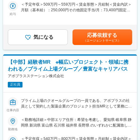
という方にはおススメです！
ライベートも充実して活躍できるよう、福利厚生制度を整備して
範囲：会社の定める事業所
＜予定年収＞509万円～559万円＜賃金形態＞月給制＜賃金内訳＞
＜2人に1人は未経験入社、75%は異業種からの転職者です＞
います。
月額（基本給）：250,000円その他固定手当/月：73,400円固定残
特に転勤を伴うことのあるMR職については、CSO業界トップク
給与
業手当/月：101,200円（固定残業時間40時間0分/月）超過した時
■職務内容：
ラスの借り上げ社宅制度や単身赴任のサポート制度を導入し、そ
間外労働の残業手当は追加支給＜月給＞424,600円（一律手当を
MR（医薬情報担当者）として、ドクターや医薬品卸へ訪問、医薬
の利用率も高水準となっています。
含む）＜昇給有無＞有＜残業手当＞有＜給与補足＞※能力・前給な
品に関する情報提供を行います。
どを考慮し、規定により決定します。※年収の他に別途日当（月額
応募依頼する
■社内認定資格制度
気になる
3～4万円）・諸手当有昇給：年1回★頑張りに応じて年収UP★赴
（エージェントサービス）
＜MRとは＞
製薬企業での開発パイプラインの変化にともない、当社において
任先の評価次第で大幅に年収をUPできます。（年2回業績給改
医薬品販売に際し、医師への医薬品の効果、効能、副作用を情報
はオンコロジーをはじめスペシャリティ領域のプロジェクトが増
定）賃金はあくまでも目安の金額であり、選考を通じて上下する
提供がミッションです。
加しています。またスペシャリティ領域については社員の関心も
可能性があります。月給(月額)は固定手当を含めた表記です。
医薬品は「どの成分に、どのような効果があって、誰に使うと良
高く、これに応えるべく専門性の高い人財を育成するための社内
【中部】経験者MR ※幅広いプロジェクト・領域に携
いのか」などの情報が付加されて、初めて効果的に使うことがで
認定資格制度を設けています。現在はオンコロジー分野で「血液
われる／プライム上場グループ／豊富なキャリアパス
きます。医師への適切な医薬品情報の提供を通じて、患者さんの
がん」と「固形がん」の2つのコースが展開されています。
治療、地域医療課題に貢献することができます。
アポプラスステーション株式会社
正社員
■安心の研修体制：
・入社から3か月間：座学研修（導入教育）のみ
└医薬品や医療業界、営業方法についての知識を身につけます。
プライム上場のクオールグループの一員である、アポプラスの社
・導入教育終了後は、Web講義、e-Learning、集合研修を組み合
員として契約した製薬企業のプロジェクト担当MRとして業務に従
わせて行う、MR認定試験に100％を担保する対策講座がありま
仕事内容
事していただきます。内資・外資の新薬メーカー、ジェネリック
す。
メーカーなどプロジェクトは多岐に渡りますので、今までの経験
＜勤務地詳細＞中部エリア住所：希望を考慮し、愛知県 岐阜県 静
・現場配属後も月1回以上の面談を設けており、成果を出すための
を活かせる環境が整っています。
岡県 新潟県 富山県 石川県 福井県 長野県 のいずれかに配属致しま
フォロー体制を整えております。
■営業スタイル：担当エリアの医療機関（開業医、病院）を訪問し
勤務地
す。受動喫煙対策：屋内全面禁煙変更の範囲：会社の定める事業
★入社同期がいるため、一緒に頑張れる環境です！専門性の高い
て、医師、薬剤師に課題解決するための医薬品情報を提供、副作
所（リモートワーク含む）
営業職が目指せます。
＜予定年収＞540万円～800万円＜賃金形態＞月給制＜賃金内訳＞