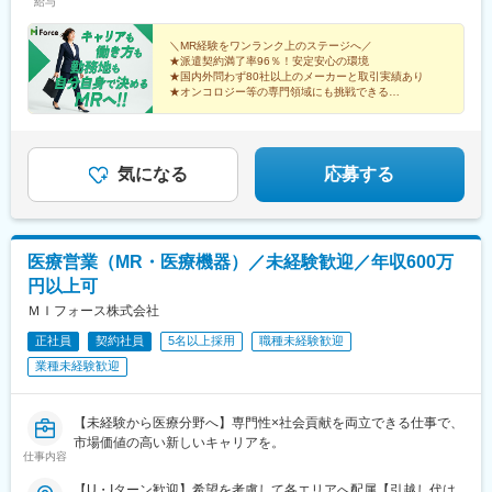
特に転勤を伴うことのあるMR職については、CSO業界トップク
給与
山口・島根・鳥取（9）四国：香川・徳島・高知・愛媛（10）九
す。＼社員の年収例／ 800万円／36歳（入社3年） 860万円／42
ラスの借り上げ社宅制度や単身赴任のサポート制度を導入し、そ
州：福岡・大分・宮崎・鹿児島・熊本・佐賀・長崎・沖縄※勤務地
歳（入社4年） 920万円／45歳（入社6年） ※諸手当含む
の利用率も高水準となっています。
限定～全国転勤（規定あり）の選択可能※配属エリアは希望に応じ
＼MR経験をワンランク上のステージへ／
★派遣契約満了率96％！安定安心の環境
ます。希望範囲外への転勤はありません。※変更の範囲：会社の定
★国内外問わず80社以上のメーカーと取引実績あり
■社内認定資格制度
める事業所（リモートワーク含む）
★オンコロジー等の専門領域にも挑戦できる
製薬企業での開発パイプラインの変化にともない、当社において
★直行直帰・リモートも選択可能
はオンコロジーをはじめスペシャリティ領域のプロジェクトが増
★本社勤務や採用・育成など多彩なキャリアパス
加しています。またスペシャリティ領域については社員の関心も
高く、これに応えるべく専門性の高い人財を育成するための社内
気になる
応募する
認定資格制度を設けています。現在はオンコロジー分野で「血液
がん」と「固形がん」の2つのコースが展開されています。
医療営業（MR・医療機器）／未経験歓迎／年収600万
円以上可
ＭＩフォース株式会社
正社員
契約社員
5名以上採用
職種未経験歓迎
業種未経験歓迎
【未経験から医療分野へ】専門性×社会貢献を両立できる仕事で、
市場価値の高い新しいキャリアを。
仕事内容
【U・Iターン歓迎】希望を考慮して各エリアへ配属【引越し代は