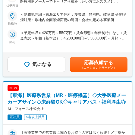
可能です。また、クライアント・社内評価に基いた明確な評価制
医療機器メーカーでキャリア形成をしたい方におススメ】
仕事内容
度により、キャリアや年収アップに向けた目標を定めやすい環境
です。
■概要：
＜勤務地詳細＞東海エリア住所：愛知県、静岡県、岐阜県 受動喫
■大手製薬企業でも採用～「現場力」を養うための充実した教育体
入社後は配属前研修を受けたのち、当社クライアントである医療
煙対策：敷地内全面禁煙変更の範囲：会社の定める事業所
制と研修コンテンツ～
機器メーカーへ配属され、その企業の名刺をもって営業活動を行
勤務地
特定の製剤を持たないCSOだからこそ、当社の教育サポートは単
っていただきます。※雇用元はEPファーマライン正社員雇用
＜予定年収＞420万円～550万円＜賃金形態＞年俸制特になし＜賃
なる知識の提供だけでなく、MRとしての現場力を培うことに比重
金内訳＞年額（基本給）：4,200,000円～5,500,000円＜月額＞
を置いております。
カテーテル、検査機器、電子カルテ、中には医療系Saas製品など
給与
350,000円～458,333円（12分割）＜昇給有無＞有＜残業手当＞有
オンコロジー領域等の知識を提供するe-learningはもちろん、専門
幅広いアサイン先の中から面談を積み重ね、あなたの希望するキ
賃金はあくまでも目安の金額であり、選考を通じて上下する可能
領域のKOLへの営業ロールプレイングの機会もあり、生き残るMR
ャリアや働き方、勤務場所に最も適したご提案をさせていただき
性があります。月給(月額)は固定手当を含めた表記です。
としての営業スキルを身に着けることが可能です。
ます。
当社の研修内容は大手製薬企業所属MR教育にも使用されておりま
応募依頼する
気になる
す。
少しでも医療業界でキャリア形成したい！というお気持ちのある
（エージェントサービス）
方はカジュアル面談からの参加でも構いませんので一度ご応募く
変更の範囲：会社の定める業務
ださい！
NEW
■優良案件多数◎
他では見かけないような大手メーカーの案件や最先端製品の案件
【東海】医療系営業（MR・医療機器）◇大手医療メー
を保有しています。また、原則的に一時的な補充要員としてでは
カーアサイン◇未経験OK◇キャリアパス・福利厚生◎
なく将来的なメーカーへの転籍（メーカー雇用への切り替え）も
ＭＩフォース株式会社
視野に入れた内容でPJを受諾しています。これを可能にしている
背景としては、他社CSOに比べて、比較的少数規模を保って運営
正社員
5名以上採用
を行っているからこそプロジェクトマネージャーの目が行き届く
環境を整えることができ、顧客からの信頼が厚いためです。
【医療業界での営業職に関心をお持ちの方は広く歓迎！／丁寧か