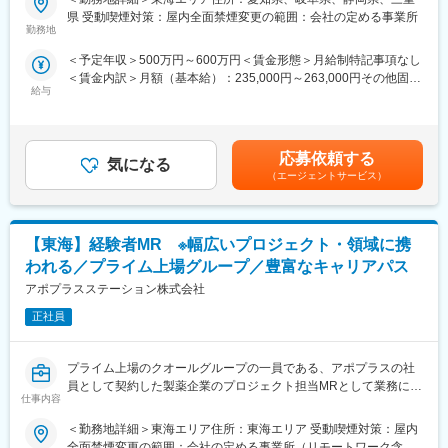
＜入社月について＞
当社は、業界2位のMR数（750名）を有しており、ほぼ全員が中
県 受動喫煙対策：屋内全面禁煙変更の範囲：会社の定める事業所
この求人は10月1日入社の求人となります
途入社です。20～60代まで、幅広い世代の社員が活躍していま
勤務地
※入社後は合同研修からスタート
す。
＜予定年収＞500万円～600万円＜賃金形態＞月給制特記事項なし
入社月が決まっているため同期も多く安心してスタート可能
＜賃金内訳＞月額（基本給）：235,000円～263,000円その他固定
（3）業界トップクラスの手厚い福利厚生
給与
手当/月：36,000円～43,000円＜月給＞271,000円～306,000円＜
＜MR（医薬情報担当者）とは＞
転勤を伴うことのあるMRだからこそ、社員とそのご家族が安心し
昇給有無＞有＜残業手当＞無＜給与補足＞■上記年収には、社宅
医師や薬剤師に対して薬の情報を伝え、「正しく使ってもらうた
て、仕事とプライベートを充実できるようなサポート体制を整え
(当社負担分)と日当が含まれます。■社用車貸与と共にガソリン代
めのサポート」をする仕事です
ています。
を全額支給 ■賞与年2回（昨年度実績4.2ヶ月）、報酬改定年1回■
具体的には、「どんな病気に効くか（効果）／安全性（副作用や
・1日あたり1,500円の外勤手当を支給
応募依頼する
気になる
全国勤務が可能な方は、50万円の一時金を支給(3ヶ月の試用期間
注意点）／品質に問題はないか」をわかりやすく伝えます
・家賃の60％を会社負担する借上社宅制度（持家からの通勤者等
（エージェントサービス）
後の翌月給与で支給)賃金はあくまでも目安の金額であり、選考を
また、現場で使われた際の声を聞き取り製薬会社へ届け、より良
一部を除く）
通じて上下する可能性があります。月給(月額)は固定手当を含めた
い薬づくりにも貢献します
・転勤が必要な場合、転居費用は会社負担（単身赴任手当や帰省
表記です。
自分が関わった薬が患者様の治療につながり、感謝されるやりが
旅費補助あり）
【東海】経験者MR ※幅広いプロジェクト・領域に携
いのある仕事です
（4）豊富なキャリアパス
われる／プライム上場グループ／豊富なキャリアパス
＼＼求人のポイント／／
在籍期間や雇用形態に問わず、業績評価と上長からの推薦があれ
アポプラスステーション株式会社
◎未経験から医療業界へ｜大手製薬会社のプロジェクトで働ける
ば、管理職登用試験にチャレンジすることができます。
◎3ヶ月研修＋OJTでゼロから育成｜専門性の高いキャリア形成
正社員
また、MRトレーナーや事業開発、人事・採用など、MR経験を活
◎年収500万円～＋社宅補助あり｜収入アップ可能
かしたネクストキャリアも用意しています（キャリア申告制度導
◎異業種出身者（営業、接客、旅行・ホテル、介護、公務員、教
入済み）。
プライム上場のクオールグループの一員である、アポプラスの社
員など）が活躍中
シミックグループ内の社内公募制度を使って、治験支援などに携
員として契約した製薬企業のプロジェクト担当MRとして業務に従
わることも可能です。
仕事内容
事していただきます。内資・外資の新薬メーカー、ジェネリック
■入社後の流れ
メーカーなどプロジェクトは多岐に渡りますので、今までの経験
▽約3ヶ月の研修（医療知識・業務理解）
＜勤務地詳細＞東海エリア住所：東海エリア 受動喫煙対策：屋内
を活かせる環境が整っています。
▽現場配属（4ヶ月目～）※マネージャーなど周囲のサポートを受
全面禁煙変更の範囲：会社の定める事業所（リモートワーク含