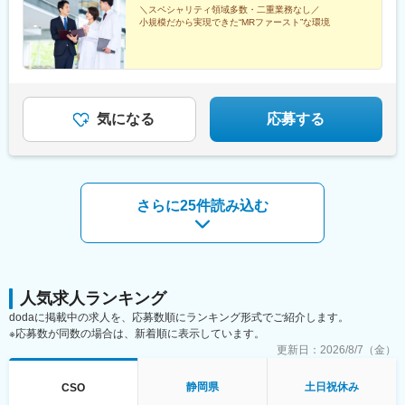
＼スペシャリティ領域多数・二重業務なし／
松山駅(愛媛県)、高知駅、博多駅、佐賀駅、長崎駅(長崎県)、熊本
小規模だから実現できた“MRファースト”な環境
駅、大分駅、宮崎駅、鹿児島中央駅前駅、さっぽろ駅、仙台駅(地
下鉄)、曽根田駅、宇都宮駅東口駅、中央前橋駅、京成千葉駅、船
橋駅、新宿駅(東京メトロ)、二重橋前駅、三越前駅、新高島駅、川
崎駅、七ツ屋駅、福井駅(福井県)、名鉄岐阜駅、新静岡駅、名鉄名
古屋駅、上栄町駅、西梅田駅、ハーバーランド駅、田中口駅、岡
山駅前駅、高松築港駅、ＪＲ松山駅前駅、高知駅前駅、祇園駅(福
気になる
応募する
岡県)、長崎駅前駅、熊本駅前駅、高見橋駅、北１２条駅、あおば
通駅、東宿郷駅、栄町駅(千葉県)、京成船橋駅、新宿駅、大手町駅
(東京都)、茅場町駅、高島町駅、電鉄富山駅、福井城址大名町駅、
日吉町駅、大阪梅田駅(阪神線)、高速神戸駅、西川緑道公園駅、猿
猴橋町駅、大手町駅(愛媛県)、高知橋駅、五島町駅、二本木口駅、
さらに25件読み込む
鹿児島中央駅
人気求人ランキング
dodaに掲載中の求人を、応募数順にランキング形式でご紹介します。
※応募数が同数の場合は、新着順に表示しています。
更新日：
2026/8/7（金）
静岡県
土日祝休み
CSO