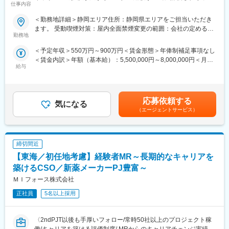
仕事内容
境】
※病院の経営コンサル、医薬品メーカーのマーケティング支援、人
事担当者などの管理部門など
＜勤務地詳細＞静岡エリア住所：静岡県エリアをご担当いただき
【はじめに】
（３）手厚い研修体制でスキルアップができます：製品研修、ス
ます。 受動喫煙対策：屋内全面禁煙変更の範囲：会社の定める事
今回はMRを募集します。MR資格更新予定の方・ベテランの方も
キル研修、学術研修と、国内最大手だからこそ仕事に必要な知識
勤務地
業所（リモートワーク含む）
歓迎です。勤務地はご本人様の希望を鑑み決定いたします。20代
やスキルをしっかりと身に付けられる研修制度があります。MRと
＜予定年収＞550万円～900万円＜賃金形態＞年俸制補足事項なし
～50代まで幅広く活躍しており、長期就業も叶う環境です。
してのスキルのみならず、データ分析、マーケティングなど多角
＜賃金内訳＞年額（基本給）：5,500,000円～8,000,000円＜月額
的にヘルスケアのプロフェッショナル人材を育成する研修制度を
給与
＞458,333円～666,666円（12分割）＜昇給有無＞有＜残業手当＞
【業務内容】
整備しています。
無＜給与補足＞同社は年俸制になります。別途以下のような手当
大手製薬会社などを中心としたクライアントのプロジェクトへの
があります。・四半期一時金：10万円（四半期に1回、10万円程
配属です。担当エリアの医療機関（開業医、病院）を訪問して、
【IQVIAサービシーズジャパンについて】
度支給）※ただし支給条件有。賃金はあくまでも目安の金額であ
医師、薬剤師に課題解決するための医薬品情報を提供、副作用情
・世界100以上の国と地域／8万人の社員が、医薬品の臨床開発～
応募依頼する
気になる
り、選考を通じて上下する可能性があります。月給(月額)は固定手
報を収集を行っていただきます。
プロモーションに携わり、市場を流通するほぼすべての医薬品に
（エージェントサービス）
当を含めた表記です。
関与しています
《具体的には...》
・日本においても業界トップシェアを誇り、常時100以上のPJが
■新薬のプロモーション
稼働しています
締切間近
■長期収載品の市場拡大
■ジェネリック医薬品のプロモーション
【東海／初任地考慮】経験者MR～長期的なキャリアを
※プロジェクトの状況によっては、選考保留（ご紹介できるプロジ
変更の範囲：会社の定める業務
築けるCSO／新薬メーカーPJ豊富～
ェクトが出るまで保留）となる場合もございますのであらかじめ
ＭＩフォース株式会社
ご認識の程よろしくお願いします※
正社員
5名以上採用
【魅力ポイント】
■エリアを跨ぐ転勤なし：
初任地希望だけでなく、エリアを跨いでの転勤はないため、転勤
〈2ndPJT以後も手厚いフォロー/常時50社以上のプロジェクト稼
負担が軽減できます。2ndプロジェクト以降も希望や適性に応じ