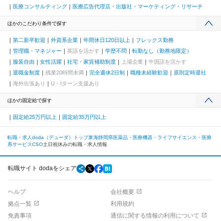
医療コンサルティング
医療広告代理店・出版社・マーケティング・リサーチ
ほかのこだわり条件で探す
第二新卒歓迎
外資系企業
年間休日120日以上
フレックス勤務
管理職・マネジャー
英語を活かす
学歴不問
転勤なし（勤務地限定）
服装自由
女性活躍
社宅・家賃補助制度
上場企業
中国語を活かす
退職金制度
残業20時間未満
完全週休2日制
職種未経験歓迎
原則定時退社
海外出張あり
U・Iターン支援あり
ほかの固定給で探す
固定給25万円以上
固定給35万円以上
転職・求人doda（デューダ）トップ
東海
静岡県
医薬品・医療機器・ライフサイエンス・医療
系サービス
CSO
土日祝休みの転職・求人情報
転職サイト dodaをシェア
ヘルプ
会社概要
拠点一覧
利用規約
免責事項
通信に関する情報の利用について