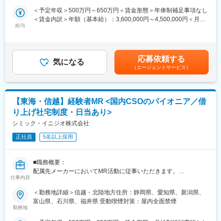
研修を用意しています。
てキャリアをスタートできるポジションです。
＜予定年収＞500万円～650万円＜賃金形態＞年俸制補足事項なし
当社は製薬・医療機器メーカーの営業業務を担う
＜賃金内訳＞年額（基本給）：3,600,000円～4,500,000円＜月額
■明確な評価制度／やりがいや努力がきちんと報われる報酬制度
「CSO（Contract Sales Organization）」で、多くの未経験者が
給与
＞300,000円～375,000円（12分割）＜昇給有無＞有＜残業手当＞
自身の成果や頑張りが客観的に評価され、年収に反映されます。
MRとして活躍し、その後メーカー正社員へ転籍した実績も豊富で
有＜給与補足＞同社は年俸制になります。別途以下のような手当
また、在籍年数が増えると永年勤続報奨金や四半期一時金などの
す。
があります。・プロジェクト賞与：会社及び個人業績により変
手当もアップします。つまり、やりがいや努力がきちんと報われ
営業職ならではの「提案スキル」だけでなく、専門知識を持って
動・四半期一時金：10万円（四半期に1回、10万円程度支給）※た
る報酬制度になっています。
医師などに提案するため、市場では需要が高まり、希少性も増し
応募依頼する
気になる
だし支給条件有。他、永続勤務報奨金（3年勤務5万円支給、5年
ています。
（エージェントサービス）
勤務10万円…）ございます。賃金はあくまでも目安の金額であ
■豊富なキャリアプランとサポート体制
り、選考を通じて上下する可能性があります。月給(月額)は固定手
志向性やその時の環境に応じて「特定の領域で専門性を高める」
・MRとは
当を含めた表記です。
「幅広い疾患をカバーできるオールラウンダーになる」「本社部
主に医師や薬剤師等へ、担当製品の情報提供を行います。担当施
門（マネージャー、研修部門など）へのキャリアチェンジ」など
【東海・信越】経験者MR <国内CSOのパイオニア／借
設の患者様に応じた情報提供や、担当製品の処方後の情報収集を
幅広いキャリアプランがあります。
行います。
り上げ社宅制度・日当あり>
また、弊社のマネージャーのほとんどは、MRからキャリアチェン
※MRだけでなく、医療機器営業職としてアサインされる可能性も
シミック・イニジオ株式会社
ジしたメンバーです。担当マネージャーが定期的に面談を行い、
ございます。
分からないことやキャリアに関してサポートします。
正社員
5名以上採用
■ 丁寧な研修・支援体制
変更の範囲：会社の定める業務
入社後は2カ月間の研修（オンライン・対面両方）があります。基
■職務概要：
本的なビジネスマナーから、医療営業として必要な知識まで、同
配属先メーカーにおいてMR活動に従事いただきます。
期社員と支えあいながら習得することが可能です。
仕事内容
※配属入社後に確定予定／ご希望や適性を考慮し、1つ目のプロジ
■新薬プロジェクト95％超／常時60以上のプロジェクトが稼働
ェクトは製薬・医療機器メーカーのいずれかに配属します。
＜勤務地詳細＞信越・北陸地方住所：静岡県、愛知県、新潟県、
プロジェクトの数やバリエーションはキャリア形成に直結するた
配属後も知識とスキルアップのために様々な研修をご用意してい
富山県、石川県、福井県 受動喫煙対策：屋内全面禁煙
め、CSOでの転職を考えるうえで重要なポイントです。
ます。
勤務地
シミック・イニジオのCSO事業においては外資・内資の割合、企