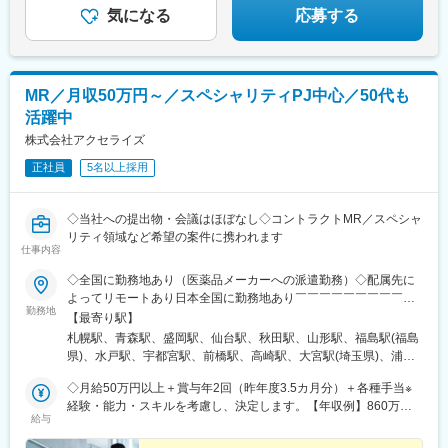
気になる
応募する
MR／月収50万円～／スペシャリティPJ中心／50代も
活躍中
株式会社アクセライズ
正社員
5名以上採用
◇当社への提出物・会議はほぼなし◇コントラクトMR／スペシャ
リティ領域など希望の案件に携われます
仕事内容
◇全国に勤務地あり（医薬品メーカーへの派遣勤務）◇配属先に
よってリモートあり日本全国に勤務地あり￣￣￣￣￣￣￣￣￣￣
勤務地
北海道から沖縄県まで…日本全国に勤務地があります。配属先に
【最寄り駅】
ついては希望を最大限に考慮して決定！U・Iターン就職も大歓迎
札幌駅、青森駅、盛岡駅、仙台駅、秋田駅、山形駅、福島駅(福島
です。
県)、水戸駅、宇都宮駅、前橋駅、高崎駅、大宮駅(埼玉県)、浦和
駅、千葉駅、東海神駅、新宿三丁目駅、東京駅、日本橋駅(東京
◇月給50万円以上＋賞与年2回（昨年度3.5カ月分）＋各種手当※
都)、横浜駅、京急川崎駅、新潟駅、富山駅、金沢駅、福井駅、甲
経験・能力・スキルを考慮し、決定します。【年収例】860万円
府駅、長野駅、岐阜駅、静岡駅、名古屋駅、津駅、大津駅、京都
給与
／42歳（月給64万円+賞与）830万円／35歳（月給61万円+賞与）
駅、大阪駅、神戸駅(兵庫県)、奈良駅、和歌山駅、鳥取駅、松江
700万円／30歳（月給51万円+賞与）
駅、岡山駅、広島駅、山口駅(山口県)、徳島駅、高松駅(香川県)、