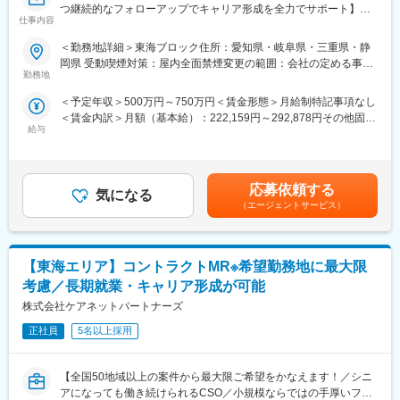
■入社後も強力なバックアップを受けられます！
つ継続的なフォローアップでキャリア形成を全力でサポート】
仕事内容
CSOは本部のバックアップ体制が何より重要です。1人のプロジ
ェクトマネージャーが管理する営業は約20名程度であり、相談事
■業務内容：
＜勤務地詳細＞東海ブロック住所：愛知県・岐阜県・三重県・静
があればいつでも連絡できる距離感です。1～2カ月に一度の面談
医療系総合職として製薬メーカーや医療機器メーカー等業務を委
岡県 受動喫煙対策：屋内全面禁煙変更の範囲：会社の定める事業
も実施しており、日々の業務だけでなく中長期的な視点での相談
託する「CSO」に所属し、プロジェクトごとに複数のメーカーで
勤務地
所（リモートワーク含む）
も可能です。また、クライアント・社内評価に基いた明確な評価
勤務いただきます。今回は大手医療機器メーカー様へのプロジェ
＜予定年収＞500万円～750万円＜賃金形態＞月給制特記事項なし
制度により、キャリアや年収アップに向けた目標を定めやすい環
クトへアサイン予定です。グローバルトップメーカーなど様々な
＜賃金内訳＞月額（基本給）：222,159円～292,878円その他固定
境です。
PJTに携わる事が出来ます。
給与
手当/月：68,750円～95,000円固定残業手当/月：84,091円～
112,122円（固定残業時間30時間0分/月）超過した時間外労働の
■基本的に稼働率は100%！
■医療機器営業・MR：
残業手当は追加支給＜月給＞375,000円～500,000円（一律手当を
常時、待機期間が発生することが無いよう隙間なくアサインをし
ご本人の希望やお人柄を見て活躍できる場を提供いたします。
含む）＜昇給有無＞有＜残業手当＞有＜給与補足＞業績に応じて
ています。これも比較的少数規模に抑えて運営を行っているから
◎医療機器営業
応募依頼する
気になる
インセンティブあり賃金はあくまでも目安の金額であり、選考を
こそ実現ができていることであり、強みの部分です。
医師や医療機器を扱う医療従事者に医療機器の情報提供や販売を
（エージェントサービス）
通じて上下する可能性があります。月給(月額)は固定手当を含めた
行います。販売だけでなく、実際使用する際のトレーニングサポ
表記です。
■数字で見るEPファーマライン（2025年10月時点）：
ートやアフターフォローまで手掛けることが特徴で、医療の現場
・従業員数1400名以上／入社3年以内の離職率6%
を実感できる活動ができます。
・男女比4:6
【東海エリア】コントラクトMR※希望勤務地に最大限
◎MR（医薬情報担当者）
・有給取得率70%
医師や薬剤師、看護師など医療従事者に医薬品の効果や副作用な
考慮／長期就業・キャリア形成が可能
・産休産後休暇取得率100%／育休復帰率95%
どの情報提供や情報収集を行います。患者さんのQOL改善に向
株式会社ケアネットパートナーズ
・医療系有資格者：1040名在籍
け、日々最新情報を学習し医療の一旦を担う専門性の高い活動が
・従業員平均年齢：従業員平均年齢37.1歳
できます。
正社員
5名以上採用
変更の範囲：会社の定める業務
■入社後の流れ：
【全国50地域以上の案件から最大限ご希望をかなえます！／シニ
入社後は導入研修を受講。アサイン先企業の研修などフォロー体
アになっても働き続けられるCSO／小規模ならではの手厚いフォ
制は万全で、医療機器営業に必要な製品知識や業界の知識は入社