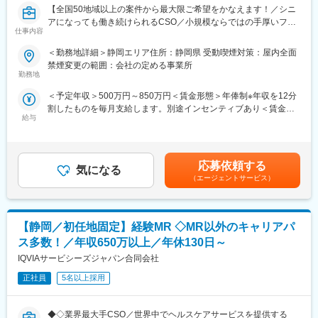
【全国50地域以上の案件から最大限ご希望をかなえます！／シニ
平均2年前後の医療機器営業プロジェクトが終了したのちは、また
アになっても働き続けられるCSO／小規模ならではの手厚いフォ
別の医療機器プロジェクトに挑戦することも可能ですし、医薬品
仕事内容
ロー】
営業であるMRのプロジェクトに参加していただくことも可能で
す。
＜勤務地詳細＞静岡エリア住所：静岡県 受動喫煙対策：屋内全面
■業務内容
医療営業として専門性を磨き管理職を目指すのはもちろん、他事
禁煙変更の範囲：会社の定める事業所
コントラクトMRとして大手製薬会社（国内／外資）のPJTへの配
業部やグループ会社への異動実績も豊富にございます。（※病院の
勤務地
属となります。
経営コンサル、医薬品メーカーのマーケティング支援、人事担当
＜予定年収＞500万円～850万円＜賃金形態＞年俸制※年収を12分
PJT期間は1年～3年で、MRの資格・経験をお持ちの方であればご
者などの管理部門）
割したものを毎月支給します。別途インセンティブあり＜賃金内
活躍いただけます。
営業経験を活かして様々なキャリアプランを実現できるのは、当
給与
訳＞年額（基本給）：3,600,000円～6,660,000円固定残業手当/
ライフスタイルとキャリアプランに合わせて全国50地域以上の案
社ならではの強みです。
月：80,000円～110,000円（固定残業時間40時間0分/月）超過し
件から勤務地をご提案させていただきます。
た時間外労働の残業手当は追加支給＜月額＞380,000円～665,000
年収は現職考慮（モデル年収：20代650万、40代後半850万）領
■どなたでもキャッチアップが可能な環境です！：
円（12分割）（一律手当を含む）＜昇給有無＞有＜残業手当＞有
域を変えてのPJT打診も可能です。また、無期雇用派遣となるた
文理問わず一から学べる環境を整えているため、専門知識は入社
応募依頼する
気になる
＜給与補足＞※面接を通して、ご経験やスキルにより当社規定に基
め、ＰＪＴの期間外もベース給与は保証いたします。
後に身に付ける意欲があれば問題ございません。 社員の活躍事例
（エージェントサービス）
づき決定いたします。■昇給、インセンティブあり■モデル年収：
についての詳細は、是非こちらのURLも併せてご覧ください。
20代650万、40代後半850万賃金はあくまでも目安の金額であ
■当社で働く魅力
https://healthcarecareerpark.iqvia.com/
り、選考を通じて上下する可能性があります。月給(月額)は固定手
（1）最大限希望を考慮します
当を含めた表記です。
【静岡／初任地固定】経験MR ◇MR以外のキャリアパ
全国50地域以上のPJTからご提案し、なるべくご希望の勤務地に
変更の範囲：会社の定める業務
アサインが可能です。また、次の契約での再配属の際の地域もし
ス多数！／年収650万以上／年休130日～
っかり考慮いたします。これは小規模ならではの社内バッティン
IQVIAサービシーズジャパン合同会社
グの少なさも大きく影響しています。
（2）小規模ならではの手厚いサポート
正社員
5名以上採用
CSO業界で10年以上のキャリアを持つ社員が、あなたの生涯のわ
たる「キャリア形成」を丁寧にサポートします。その繋がりやノ
◆◇業界最大手CSO／世界中でヘルスケアサービスを提供する
ウハウの蓄積から、メーカーさんへ転籍の可能性があるPJTも紹