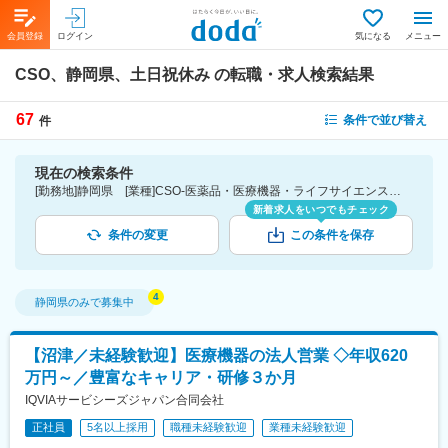
会員登録
ログイン
気になる
メニュー
CSO、静岡県、土日祝休み
の転職・求人検索結果
67
条件で並び替え
件
現在の検索条件
[勤務地]静岡県 [業種]CSO-医薬品・医療機器・ライフサイエンス・医療系サービス [詳細条件](休日・働き方)土日祝休み
新着求人をいつでもチェック
条件の変更
この条件を保存
静岡県
のみで募集中
【沼津／未経験歓迎】医療機器の法人営業 ◇年収620
万円～／豊富なキャリア・研修３か月
IQVIAサービシーズジャパン合同会社
正社員
5名以上採用
職種未経験歓迎
業種未経験歓迎