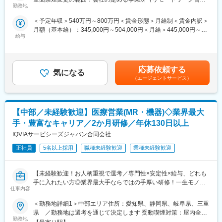
■営業スタイル：担当エリアの医療機関（開業医、病院）を訪問し
けながら実務習得
勤務地
む）
て、医師、薬剤師に課題解決するための医薬品情報を提供、副作
▽キャリア形成（MR経験者スペシャリスト・管理職や本社管理職
＜予定年収＞540万円～800万円＜賃金形態＞月給制＜賃金内訳＞
用情報を収集を行っていただきます。
へのキャリアアップ＆キャリアチェンジの可能性アリ）
月額（基本給）：345,000円～504,000円＜月給＞445,000円～
・新薬のプロモーション
給与
654,000円（一律手当を含む）＜昇給有無＞有＜残業手当＞有＜
・長期収載品の市場拡大
■充実した研修制度
給与補足＞※別途営業日当有（年間約40万円／1日2000円／4時間
・ジェネリック医薬品のプロモーション
・入社後3ヶ月は研修に専念（基礎から習得）
以上外勤の場合）※能力・前給などを考慮し、規定により決定しま
※1プロジェクトを約2年程度担当します。
・全員未経験入社！同期とスタートできる環境
す。※その他の手当は「待遇・福利厚生」欄をご参照ください。昇
※プロジェクトマネージャー、スーパーバイザー(SV)より、日々の
・配属後もマネージャーや先輩MRが成長をサポート
応募依頼する
気になる
給：年1回★頑張りに応じて年収UP★赴任先の評価次第で大幅に
活動についてフォローを受けられる環境です。全国にSVを配置
（エージェントサービス）
年収をUPできます。（年2回業績給改定）賃金はあくまでも目安
し、素早くフォローができる体制をとっています。
■手厚い福利厚生
の金額であり、選考を通じて上下する可能性があります。月給(月
■キャリアパス：コントラクトMRとしての働き方以外にも、スキ
・外勤手当（1日1,500円）
額)は固定手当を含めた表記です。
ルアップを図りプロジェクトマネージャー等のマネジメント業
・社宅制度（家賃60％会社負担）※条件あり
【中部／未経験歓迎】医療営業(MR・機器)◇業界最大
務、あるいは本社スタッフとしてMR経験を活かした業務に就くな
・転勤時の引越し費用負担
どのキャリアパスもございます。
・単身赴任手当／帰省補助
手・豊富なキャリア／2か月研修／年休130日以上
■特徴：
IQVIAサービシーズジャパン合同会社
(1)充実した教育体制：
■当社の特徴
・製品研修（約2週間～2ヶ月、プロジェクトによる）：入社オリ
正社員
5名以上採用
職種未経験歓迎
業種未経験歓迎
研修終了後は各製薬メーカーのプロジェクトに配属される『コン
エンテーション後に配属先プロジェクトの製薬メーカーにて製品
クラクトMR』。配属期間は平均2～3年程。
研修を受けていただきます。
新薬案件を中心にプロジェクトが豊富にあり、成長機会が広がり
【未経験歓迎！お人柄重視で選考／専門性×安定性×給与、どれも
・継続教育：APS COLLEGEという当社オリジナルの教育システ
ます。
手に入れたい方◎業界最大手ならではの手厚い研修！一生モノの
ムがございます。まず、G（ジェネラル）MRとして基礎を身に着
仕事内容
スキルを磨く／マーケ・コンサル・管理部門など将来のキャリア
けていただき、専門領域を磨いていただいたりビジネスコースに
■豊富なキャリアパス
パス豊富】
て「医療経営士」の取得を目指していただくことも可能です。
がんや希少疾患の医薬品担当など専門性を深めるキャリアや、マ
＜勤務地詳細1＞中部エリア住所：愛知県、静岡県、岐阜県、三重
(2)プロジェクトマネジメント体制：プロジェクトマネージャー、
ネジメント・人材育成など多様なキャリアパスが可能。実際に社
県 ／勤務地は選考を通じて決定します 受動喫煙対策：屋内全面
＼そもそも「MR」とは？／
スーパーバイザーが日々の活動をフォローします。定期的な連絡
勤務地
内でキャリアチェンジして活躍している社員も多数います。
禁煙＜勤務地詳細2＞本社住所：東京都港区高輪4-10-18 京急第1