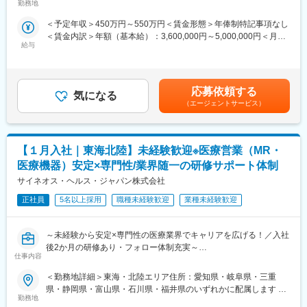
医療従事者の方々と面談を行い、製品に関わる手技や情報提供な
勤務地
屋内全面禁煙変更の範囲：会社の定める事業所
り、過度なプレッシャーなく顧客とじっくり関係構築が可能で
どの営業活動を行います。
す。
＜予定年収＞450万円～550万円＜賃金形態＞年俸制特記事項なし
・身につくスキル
＜賃金内訳＞年額（基本給）：3,600,000円～5,000,000円＜月額
専門家へ提案・交渉する力を磨けます。単に説明する力だけでな
■働き方
給与
＞300,000円～416,666円（12分割）＜昇給有無＞有＜残業手当＞
く、相手のニーズを引き出し、競合との優位性を示してクロージ
社用車を利用して自宅から病院へ直行直帰の働き方となるため、
無＜給与補足＞3ヶ月に1度、四半期一時金あり(入社1年目は10万
ングするスキルが身につきます。
柔軟にスケジュール調整が可能です。年間休日130日に加えて有
円／回)。賃金はあくまでも目安の金額であり、選考を通じて上下
※詳細はプロジェクトにより異なります。
給取得もしやすく、年間140日ほど休んでいる方も多くいます。
する可能性があります。月給(月額)は固定手当を含めた表記です。
応募依頼する
気になる
■キャリアパス：
（エージェントサービス）
■将来的なキャリア：
志向性や身につけたいスキルに応じて様々なキャリアパスがあり
医療営業として専門性を磨き管理職を目指すのはもちろん、他事
ます。
業部やグループ会社への異動実績も豊富にございます。（※病院の
・1つの領域（心臓外科や整形外科など）を極める
経営コンサル、医薬品メーカーのマーケティング支援、人事担当
【１月入社｜東海北陸】未経験歓迎※医療営業（MR・
・複数のプロジェクトに参画して経験を広げる
者などの管理部門）
・本社スタッフ（プロジェクトマネージャー、採用、研修担当）
医療機器）安定×専門性/業界随一の研修サポート体制
営業経験を活かして様々なキャリアプ
にキャリアチェンジ
サイネオス・ヘルス・ジャパン株式会社
など、様々な可能性を探ることができるのが大きな魅力です。
変更の範囲：会社の定める業務
正社員
5名以上採用
職種未経験歓迎
業種未経験歓迎
■働く魅力
・同社の社員でいながら、様々なメーカーで経験を積むことが可
～未経験から安定×専門性の医療業界でキャリアを広げる！／入社
能です！配属先メーカーからオファーを受けた場合は、メーカー
後2か月の研修あり・フォロー体制充実～
直雇用へ転籍するチャンスもあります。
仕事内容
【米国No.1CSO！日本だけでなく世界市場トップ級シェアの業界
（ご自身に合わないと感じられた場合、オファーを断ることも勿
大手企業で安定就業】
論可能です。）
＜勤務地詳細＞東海・北陸エリア住所：愛知県・岐阜県・三重
・転勤は東北・関東などエリア単位内で限定することができ、一
県・静岡県・富山県・石川県・福井県のいずれかに配属します 受
■ 仕事概要
方的に配属エリアを決定されることもありません。
勤務地
動喫煙対策：屋内全面禁煙変更の範囲：会社の定める事業所