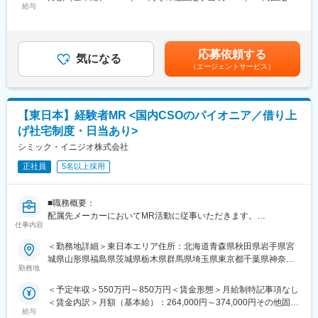
という方にはおススメです！
(3)豊富なプロジェクト数、50社を超える多数の取引メーカー：同
給与
業手当/月：101,200円（固定残業時間40時間0分/月）超過した時
＜2人に1人は未経験入社、75%は異業種からの転職者です＞
業他社と比較しても、多くのプロジェクト数があり、様々なご経
間外労働の残業手当は追加支給＜月給＞424,600円（一律手当を
験を活かしていただくことが可能です。20代～60代までの幅広い
含む）＜昇給有無＞有＜残業手当＞有＜給与補足＞※能力・前給な
■職務内容：
年代のMRの方が活躍されています。
どを考慮し、規定により決定します。※年収の他に別途日当（月額
MR（医薬情報担当者）として、ドクターや医薬品卸へ訪問、医薬
■中途入社社員の年収例
応募依頼する
気になる
3～4万円）・諸手当有昇給：年1回★頑張りに応じて年収UP★赴
品に関する情報提供を行います。
・入社3年目（MR経験者）28歳：642万（月給＋日当＋住宅手
（エージェントサービス）
任先の評価次第で大幅に年収をUPできます。（年2回業績給改
当）
定）賃金はあくまでも目安の金額であり、選考を通じて上下する
＜MRとは＞
・入社5年目（MR経験者）33歳：712万（月給＋日当＋住宅手
可能性があります。月給(月額)は固定手当を含めた表記です。
医薬品販売に際し、医師への医薬品の効果、効能、副作用を情報
当）
【東日本】経験者MR <国内CSOのパイオニア／借り上
提供がミッションです。
医薬品は「どの成分に、どのような効果があって、誰に使うと良
変更の範囲：会社の定める業務
げ社宅制度・日当あり>
いのか」などの情報が付加されて、初めて効果的に使うことがで
シミック・イニジオ株式会社
きます。医師への適切な医薬品情報の提供を通じて、患者さんの
治療、地域医療課題に貢献することができます。
正社員
5名以上採用
■安心の研修体制：
■職務概要：
・入社から3か月間：座学研修（導入教育）のみ
配属先メーカーにおいてMR活動に従事いただきます。
└医薬品や医療業界、営業方法についての知識を身につけます。
仕事内容
・導入教育終了後は、Web講義、e-Learning、集合研修を組み合
■新薬プロジェクト95％超／常時60以上のプロジェクトが稼働
わせて行う、MR認定試験に100％を担保する対策講座がありま
＜勤務地詳細＞東日本エリア住所：北海道青森県秋田県岩手県宮
プロジェクトの数やバリエーションはキャリア形成に直結するた
す。
城県山形県福島県茨城県栃木県群馬県埼玉県東京都千葉県神奈川
め、CSOでの転職を考えるうえで重要なポイントです。
・現場配属後も月1回以上の面談を設けており、成果を出すための
勤務地
県山梨県新潟県 長野県静岡県のいずれか予定受動喫煙対策：屋内
シミック・イニジオのCSO事業においては外資・内資の割合、企
フォロー体制を整えております。
全面禁煙
＜予定年収＞550万円～850万円＜賃金形態＞月給制特記事項なし
業規模、製品領域などのバランスを考慮しながら、常時60以上の
★入社同期がいるため、一緒に頑張れる環境です！専門性の高い
＜賃金内訳＞月額（基本給）：264,000円～374,000円その他固定
プロジェクトが稼働しています。
営業職が目指せます。
給与
手当/月：36,000円～51,000円＜月給＞300,000円～425,000円＜