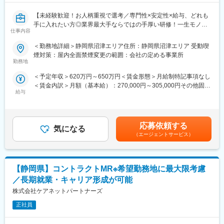
【未経験歓迎！お人柄重視で選考／専門性×安定性×給与、どれも
手に入れたい方◎業界最大手ならではの手厚い研修！一生モノの
仕事内容
スキルを磨く／マーケ・コンサル・管理部門など将来のキャリア
パス豊富】
＜勤務地詳細＞静岡県沼津エリア住所：静岡県沼津エリア 受動喫
煙対策：屋内全面禁煙変更の範囲：会社の定める事業所
＼そもそも「IQVIA」とは？／
勤務地
IQVIAはヘルスケア業界で活躍する企業様を様々な側面から支援す
＜予定年収＞620万円～650万円＜賃金形態＞月給制特記事項なし
る「CSO」という業界で世界最大手の企業です。今回はIQVIAの
＜賃金内訳＞月額（基本給）：270,000円～305,000円その他固定
正社員として、クライアントである医療機器メーカーの名刺を持
給与
手当/月：35,000円＜月給＞305,000円～340,000円＜昇給有無＞
って営業活動を行っていただきます。人々の命を守る商材に携わ
有＜残業手当＞無＜給与補足＞【残業手当について】管理監督者
るため、社会貢献性と安定性を兼ね備えたお仕事です。
の承認の上、研究会、顧客との会議等が発生する場合、別途残業
手当支給する。【補足】プロジェクト稼働手当(35,000円)、外勤
■具体的な業務内容：
応募依頼する
気になる
日当（1日1,500円／外勤3.5時間以上）■変動賞与制（6月・12
IQVIAにご入社後、新人研修を経たのちに、平均して2～3年単位
（エージェントサービス）
月・3月）※平均実績6ヶ月分■インセンティブ：3月（対象者）賃
で実施される医療機器営業のプロジェクトに配属させていただき
金はあくまでも目安の金額であり、選考を通じて上下する可能性
ます。
があります。月給(月額)は固定手当を含めた表記です。
医療機器の営業担当者として、クライアントである医療機器メー
【静岡県】コントラクトMR※希望勤務地に最大限考慮
カーの名刺を携えて基幹病院などの医師や看護師など医療従事者
の方々との面談を通して、製品に関わる情報提供や扱い方のレク
／長期就業・キャリア形成が可能
チャーなどの営業活動を行っていただきます。
株式会社ケアネットパートナーズ
※今回のプロジェクトについての詳細は面接の場でご説明させてい
ただきます。
正社員
■将来的なキャリア：