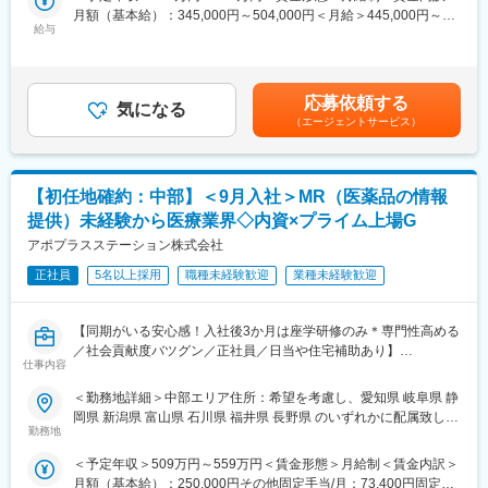
用情報を収集を行っていただきます。
月額（基本給）：345,000円～504,000円＜月給＞445,000円～
・新薬のプロモーション
■魅力ポイント：
給与
654,000円（一律手当を含む）＜昇給有無＞有＜残業手当＞有＜
・長期収載品の市場拡大
＜安定性＞
給与補足＞※別途営業日当有（年間約40万円／1日2000円／4時間
・ジェネリック医薬品のプロモーション
・誰にとっても必要不可欠な医療業界は、景気の影響に左右され
以上外勤の場合）※能力・前給などを考慮し、規定により決定しま
※1プロジェクトを約2年程度担当します。
にくく、安定した売上を誇っています。
す。※その他の手当は「待遇・福利厚生」欄をご参照ください。昇
※プロジェクトマネージャー、スーパーバイザー(SV)より、日々の
応募依頼する
・当社は、東証プライム上場以来、10期連続で増収中のクオール
気になる
給：年1回★頑張りに応じて年収UP★赴任先の評価次第で大幅に
活動についてフォローを受けられる環境です。全国にSVを配置
（エージェントサービス）
グループに属しており、主力事業を担っています。
年収をUPできます。（年2回業績給改定）賃金はあくまでも目安
し、素早くフォローができる体制をとっています。
の金額であり、選考を通じて上下する可能性があります。月給(月
■キャリアパス：コントラクトMRとしての働き方以外にも、スキ
＜社会貢献度の高さ＞
額)は固定手当を含めた表記です。
ルアップを図りプロジェクトマネージャー等のマネジメント業
自身の売上・営業活動が患者さんのQOLの向上や病気から救うこ
【初任地確約：中部】＜9月入社＞MR（医薬品の情報
務、あるいは本社スタッフとしてMR経験を活かした業務に就くな
とに繋がるため、やりがいをもって営業できます。
どのキャリアパスもございます。
提供）未経験から医療業界◇内資×プライム上場G
■特徴：
アポプラスステーション株式会社
＜頑張りは適切に評価＞
(1)充実した教育体制：
成果に応じた評価制度が整っており、頑張り次第で大幅な年収UP
・製品研修（約2週間～2ヶ月、プロジェクトによる）：入社オリ
正社員
5名以上採用
職種未経験歓迎
業種未経験歓迎
も目指せます。
エンテーション後に配属先プロジェクトの製薬メーカーにて製品
研修を受けていただきます。
■福利厚生（転勤を伴う場合）：
【同期がいる安心感！入社後3か月は座学研修のみ＊専門性高める
・継続教育：APS COLLEGEという当社オリジナルの教育システ
＜社宅制度（法人契約）＞
／社会貢献度バツグン／正社員／日当や住宅補助あり】
ムがございます。まず、G（ジェネラル）MRとして基礎を身に着
・家賃：一部会社負担
仕事内容
けていただき、専門領域を磨いていただいたりビジネスコースに
・住居契約初期経費：会社負担（上限設定あり）
★本ポジションは、未経験から医療業界で活躍できます！
て「医療経営士」の取得を目指していただくことも可能です。
＜勤務地詳細＞中部エリア住所：希望を考慮し、愛知県 岐阜県 静
・入居時の引越し費用：会社負担（会社指定業者）
・医療を通じて社会に貢献したい
(2)プロジェクトマネジメント体制：プロジェクトマネージャー、
岡県 新潟県 富山県 石川県 福井県 長野県 のいずれかに配属致しま
・仕事を通じて学びを深め自己の成長を実感したい
スーパーバイザーが日々の活動をフォローします。定期的な連絡
勤務地
す。受動喫煙対策：屋内全面禁煙変更の範囲：会社の定める事業
変更の範囲：会社の定める業務
・専門職として知識、技能を身に付けたい
や面談のほか、必要に応じて素早くバックアップに入るなど、MR
所
＜予定年収＞509万円～559万円＜賃金形態＞月給制＜賃金内訳＞
・内資系の安定企業で働きたい
として結果を出せるように万全のサポート体制を整えています。
月額（基本給）：250,000円その他固定手当/月：73,400円固定残