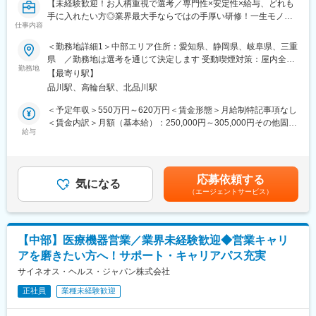
【未経験歓迎！お人柄重視で選考／専門性×安定性×給与、どれも
員など）が活躍中
変更の範囲：会社の定める業務
手に入れたい方◎業界最大手ならではの手厚い研修！一生モノの
仕事内容
スキルを磨く／マーケ・コンサル・管理部門など将来のキャリア
■入社後の流れ
パス豊富】
▽約3ヶ月の研修（医療知識・業務理解）
＜勤務地詳細1＞中部エリア住所：愛知県、静岡県、岐阜県、三重
▽現場配属（4ヶ月目～）※マネージャーなど周囲のサポートを受
県 ／勤務地は選考を通じて決定します 受動喫煙対策：屋内全面
＼そもそも「MR」とは？／
けながら実務習得
勤務地
禁煙＜勤務地詳細2＞本社住所：東京都港区高輪4-10-18 京急第1
【最寄り駅】
「医薬情報提供者」と呼ばれる専門資格を取得して活動する営業
▽キャリア形成（MR経験者スペシャリスト・管理職や本社管理職
ビル勤務地最寄駅：JR各線／品川駅受動喫煙対策：屋内全面禁煙
品川駅、高輪台駅、北品川駅
職です。IQVIAのお客様である国内医薬品メーカーにて、医薬品の
へのキャリアアップ＆キャリアチェンジの可能性アリ）
変更の範囲：会社の定める事業所
営業活動を行っていただきます。
＜予定年収＞550万円～620万円＜賃金形態＞月給制特記事項なし
人々の命を守る商材に携わるため、社会貢献性と安定性を兼ね備
■充実した研修制度
＜賃金内訳＞月額（基本給）：250,000円～305,000円その他固定
えたお仕事です。
・入社後3ヶ月は研修に専念（基礎から習得）
給与
手当/月：35,000円＜月給＞285,000円～340,000円＜昇給有無＞
・全員未経験入社！同期とスタートできる環境
有＜残業手当＞無＜給与補足＞【残業手当について】管理監督者
■入社後の流れ
・配属後もマネージャーや先輩MRが成長をサポート
の承認の上、研究会、顧客との会議等が発生する場合、別途残業
まずはご入社から2か月間MR導入研修を受講し、MR資格を取得
手当支給する。【補足】プロジェクト稼働手当(35,000円)、外勤
応募依頼する
していただきます。
■手厚い福利厚生
気になる
日当（1日1,500円／外勤3.5時間以上）■変動賞与制（6月・12
（エージェントサービス）
資格取得と聞くとハードルが高く思われる方もいるかもしれませ
・外勤手当（1日1,500円）
月・3月）※平均実績6ヶ月分■インセンティブ：3月（対象者）賃
んが、当社の取得率は業界平均より20%ほど高い95%程度を維持
・社宅制度（家賃60％会社負担）※条件あり
金はあくまでも目安の金額であり、選考を通じて上下する可能性
しています。
・転勤時の引越し費用負担
があります。月給(月額)は固定手当を含めた表記です。
文理問わず一から学べる環境を整えているため、専門知識は入社
・単身赴任手当／帰省補助
【中部】医療機器営業／業界未経験歓迎◆営業キャリ
後に身に付ける意欲があれば問題ございません。
アを磨きたい方へ！サポート・キャリアパス充実
社員の活躍事例についての詳細は、是非こちらのURLも併せてご
■当社の特徴
覧ください。
サイネオス・ヘルス・ジャパン株式会社
研修終了後は各製薬メーカーのプロジェクトに配属される『コン
https://healthcarecareerpark.iqvia.com/
クラクトMR』。配属期間は平均2～3年程。
正社員
業種未経験歓迎
新薬案件を中心にプロジェクトが豊富にあり、成長機会が広がり
■具体的な業務
ます。