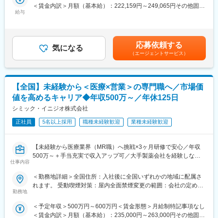
＜賃金内訳＞月額（基本給）：222,159円～249,065円その他固定
■明確な評価制度／やりがいや努力がきちんと報われる報酬制度
■医療機器営業／MR：
給与
手当/月：68,750円～74,167円固定残業手当/月：84,091円～
自身の成果や頑張りが客観的に評価され、年収に反映されます。
ご本人の希望やお人柄を見て活躍できる場を提供いたします。
93,435円（固定残業時間30時間0分/月）超過した時間外労働の残
また、在籍年数が増えると永年勤続報奨金や四半期一時金などの
◎医療機器営業
業手当は追加支給＜月給＞375,000円～416,667円（一律手当を含
手当もアップします。
医師や医療機器を扱う医療従事者に医療機器の情報提供や販売を
む）＜昇給有無＞有＜残業手当＞有＜給与補足＞業績に応じてイ
応募依頼する
行います。販売だけでなく、実際使用する際のトレーニングサポ
気になる
ンセンティブあり賃金はあくまでも目安の金額であり、選考を通
（エージェントサービス）
■豊富なキャリアプランとサポート体制
ートやアフターフォローまで手掛けることが特徴で、医療の現場
じて上下する可能性があります。月給(月額)は固定手当を含めた表
志向性やその時の環境に応じて「特定の領域で専門性を高める」
を実感できる活動ができます。
記です。
「幅広い疾患をカバーできるオールラウンダーになる」「本社部
◎MR（医薬情報担当者）
門（マネージャー、研修部門など）へのキャリアチェンジ」など
医師や薬剤師、看護師など医療従事者に医薬品の効果や副作用な
【全国】未経験から＜医療×営業＞の専門職へ／市場価
幅広いキャリアプランがあります。
どの情報提供や情報収集を行います。患者さんのQOL改善に向
値を高めるキャリア◆年収500万～／年休125日
また、弊社のマネージャーのほとんどは、MRからキャリアチェン
け、日々最新情報を学習し医療の一旦を担う専門性の高い活動が
ジしたメンバーです。担当マネージャーが定期的に面談を行い、
できます。
シミック・イニジオ株式会社
分からないことやキャリアに関してサポートします。
正社員
5名以上採用
職種未経験歓迎
業種未経験歓迎
■入社後の流れ：
変更の範囲：会社の定める業務
入社後は導入研修を受講。アサイン先企業の研修などフォロー体
制は万全で、医療機器営業に必要な製品知識や業界の知識は入社
【未経験から医療業界（MR職）へ挑戦×3ヶ月研修で安心／年収
後に習得することができます。
500万～＋手当充実で収入アップ可／大手製薬会社を経験しなが
仕事内容
ら成長／異業種出身者が活躍】
■ＭＩフォースの魅力：
＜勤務地詳細＞全国住所：入社後に全国いずれかの地域に配属さ
◎PMによる安心のフォロー体制
＜入社月について＞
れます。 受動喫煙対策：屋内全面禁煙変更の範囲：会社の定める
社員の活動を、経験と知識を豊富に持つプロジェクトマネージャ
この求人は10月1日入社の求人となります
勤務地
事業所
ーがきめ細やかにフォローしますので、いつでも自信を持って営
※入社後は合同研修からスタート
業活動が行えます。
＜予定年収＞500万円～600万円＜賃金形態＞月給制特記事項なし
入社月が決まっているため同期も多く安心してスタート可能
◎多彩なキャリアパス
＜賃金内訳＞月額（基本給）：235,000円～263,000円その他固定