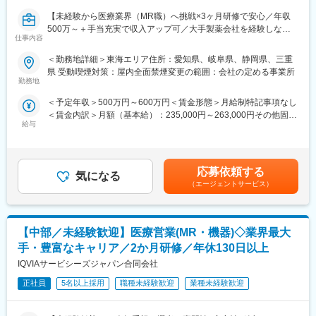
を行っているからこそプロジェクトマネージャーの目が行き届く
【未経験から医療業界（MR職）へ挑戦×3ヶ月研修で安心／年収
環境を整えることができ、顧客からの信頼が厚いためです。
500万～＋手当充実で収入アップ可／大手製薬会社を経験しなが
仕事内容
ら成長／異業種出身者が活躍】
■入社後も強力なバックアップを受けられます！
CSOは本部のバックアップ体制が何より重要です。1人のプロジ
＜勤務地詳細＞東海エリア住所：愛知県、岐阜県、静岡県、三重
＜入社月について＞
ェクトマネージャーが管理する営業は約20名程度であり、相談事
県 受動喫煙対策：屋内全面禁煙変更の範囲：会社の定める事業所
この求人は10月1日入社の求人となります
があればいつでも連絡できる距離感です。1～2カ月に一度の面談
勤務地
※入社後は合同研修からスタート
も実施しており、日々の業務だけでなく中長期的な視点での相談
＜予定年収＞500万円～600万円＜賃金形態＞月給制特記事項なし
入社月が決まっているため同期も多く安心してスタート可能
も可能です。また、クライアント・社内評価に基いた明確な評価
＜賃金内訳＞月額（基本給）：235,000円～263,000円その他固定
制度により、キャリアや年収アップに向けた目標を定めやすい環
給与
手当/月：36,000円～43,000円＜月給＞271,000円～306,000円＜
＜MR（医薬情報担当者）とは＞
境です。
昇給有無＞有＜残業手当＞無＜給与補足＞■上記年収には、社宅
医師や薬剤師に対して薬の情報を伝え、「正しく使ってもらうた
(当社負担分)と日当が含まれます。■社用車貸与と共にガソリン代
めのサポート」をする仕事です
■基本的に稼働率は100%！
を全額支給 ■賞与年2回（昨年度実績4.2ヶ月）、報酬改定年1回■
具体的には、「どんな病気に効くか（効果）／安全性（副作用や
常時、待機期間が発生することが無いよう隙間なくアサインをし
応募依頼する
気になる
全国勤務が可能な方は、50万円の一時金を支給(3ヶ月の試用期間
注意点）／品質に問題はないか」をわかりやすく伝えます
ています。これも比較的少数規模に抑えて運営を行っているから
（エージェントサービス）
後の翌月給与で支給)賃金はあくまでも目安の金額であり、選考を
また、現場で使われた際の声を聞き取り製薬会社へ届け、より良
こそ実現ができていることであり、強みの部分です。
通じて上下する可能性があります。月給(月額)は固定手当を含めた
い薬づくりにも貢献します
表記です。
自分が関わった薬が患者様の治療につながり、感謝されるやりが
■数字で見るEPファーマライン（2025年10月時点）：
【中部／未経験歓迎】医療営業(MR・機器)◇業界最大
いのある仕事です
・従業員数1400名以上／入社3年以内の離職率6%
・男女比4:6
手・豊富なキャリア／2か月研修／年休130日以上
＼＼求人のポイント／／
・有給取得率70%
IQVIAサービシーズジャパン合同会社
◎未経験から医療業界へ｜大手製薬会社のプロジェクトで働ける
・産休産後休暇取得率100%／育休復帰率95%
◎3ヶ月研修＋OJTでゼロから育成｜専門性の高いキャリア形成
正社員
5名以上採用
職種未経験歓迎
業種未経験歓迎
・医療系有資格者：1040名在籍
◎年収500万円～＋社宅補助あり｜収入アップ可能
・従業員平均年齢：従業員平均年齢37.1歳
◎異業種出身者（営業、接客、旅行・ホテル、介護、公務員、教