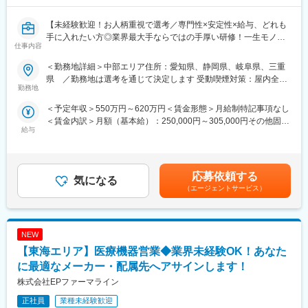
■将来的なキャリア：
【未経験歓迎！お人柄重視で選考／専門性×安定性×給与、どれも
平均2年前後の医療機器営業プロジェクトが終了したのちは、また
手に入れたい方◎業界最大手ならではの手厚い研修！一生モノの
別の医療機器プロジェクトに挑戦することも可能ですし、医薬品
仕事内容
スキルを磨く／マーケ・コンサル・管理部門など将来のキャリア
営業であるMRのプロジェクトに参加していただくことも可能で
パス豊富】
す。
＜勤務地詳細＞中部エリア住所：愛知県、静岡県、岐阜県、三重
医療営業として専門性を磨き管理職を目指すのはもちろん、他事
県 ／勤務地は選考を通じて決定します 受動喫煙対策：屋内全面
＼そもそも「MR」とは？／
業部やグループ会社への異動実績も豊富にございます。（※病院の
勤務地
禁煙変更の範囲：会社の定める事業所
「医薬情報提供者」と呼ばれる専門資格を取得して活動する営業
経営コンサル、医薬品メーカーのマーケティング支援、人事担当
＜予定年収＞550万円～620万円＜賃金形態＞月給制特記事項なし
職です。IQVIAのお客様である国内医薬品メーカーにて、医薬品の
者などの管理部門）
＜賃金内訳＞月額（基本給）：250,000円～305,000円その他固定
営業活動を行っていただきます。
営業経験を活かして様々なキャリアプランを実現できるのは、当
給与
手当/月：35,000円＜月給＞285,000円～340,000円＜昇給有無＞
人々の命を守る商材に携わるため、社会貢献性と安定性を兼ね備
社ならではの強みです。
有＜残業手当＞無＜給与補足＞【残業手当について】管理監督者
えたお仕事です。
の承認の上、研究会、顧客との会議等が発生する場合、別途残業
■どなたでもキャッチアップが可能な環境です！：
手当支給する。【補足】プロジェクト稼働手当(35,000円)、外勤
■入社後の流れ
文理問わず一から学べる環境を整えているため、専門知識は入社
応募依頼する
気になる
日当（1日1,500円／外勤3.5時間以上）■変動賞与制（6月・12
まずはご入社から2か月間MR導入研修を受講し、MR資格を取得
後に身に付ける意欲があれば問題ございません。 社員の活躍事例
（エージェントサービス）
月・3月）※平均実績6ヶ月分■インセンティブ：3月（対象者）賃
していただきます。
についての詳細は、是非こちらのURLも併せてご覧ください。
金はあくまでも目安の金額であり、選考を通じて上下する可能性
資格取得と聞くとハードルが高く思われる方もいるかもしれませ
https://healthcarecareerpark.iqvia.com/
があります。月給(月額)は固定手当を含めた表記です。
んが、当社の取得率は業界平均より20%ほど高い95%程度を維持
NEW
しています。
変更の範囲：会社の定める業務
文理問わず一から学べる環境を整えているため、専門知識は入社
【東海エリア】医療機器営業◆業界未経験OK！あなた
後に身に付ける意欲があれば問題ございません。
に最適なメーカー・配属先へアサインします！
社員の活躍事例についての詳細は、是非こちらのURLも併せてご
株式会社EPファーマライン
覧ください。
https://healthcarecareerpark.iqvia.com/
正社員
業種未経験歓迎