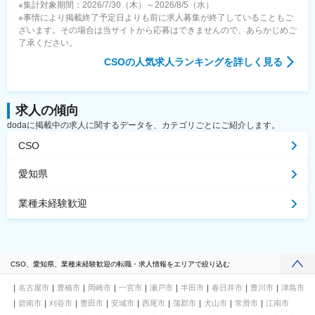
※集計対象期間：2026/7/30（木）～2026/8/5（水）
※事情により掲載終了予定日よりも前に求人募集が終了していることもご
ざいます。その場合は当サイトから応募はできませんので、あらかじめご
了承ください。
CSO
の人気求人ランキングを詳しく見る
求人の傾向
dodaに掲載中の求人に関するデータを、カテゴリごとにご紹介します。
CSO
愛知県
業種未経験歓迎
CSO、愛知県、業種未経験歓迎の転職・求人情報をエリアで絞り込む
名古屋市
豊橋市
岡崎市
一宮市
瀬戸市
半田市
春日井市
豊川市
津島市
碧南市
刈谷市
豊田市
安城市
西尾市
蒲郡市
犬山市
常滑市
江南市