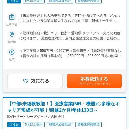
正社員
5名以上採用
職種未経験歓迎
業種未経験歓迎
【未経験歓迎！お人柄重視で選考／専門性×安定性×給与、どれも
手に入れたい方◎業界最大手ならではの手厚い研修！一生モノの
仕事内容
スキルを磨く／マーケ・コンサル・管理部門など将来のキャリア
パス豊富】
＜勤務地詳細＞愛知エリア住所：愛知県/クライアント先での勤務
になります。 受動喫煙対策：屋内全面禁煙変更の範囲：会社の定
＼そもそも「IQVIA」とは？／
勤務地
める事業所
IQVIAはヘルスケア業界で活躍する企業様を様々な側面から支援す
＜予定年収＞550万円～620万円＜賃金形態＞月給制特記事項なし
る「CSO」という業界で世界最大手の企業です。今回はIQVIAの
＜賃金内訳＞月額（基本給）：250,000円～305,000円その他固定
正社員として、クライアントである医療機器メーカーの名刺を持
給与
手当/月：35,000円＜月給＞285,000円～340,000円＜昇給有無＞
って営業活動を行っていただきます。人々の命を守る商材に携わ
有＜残業手当＞無＜給与補足＞【残業手当について】管理監督者
るため、社会貢献性と安定性を兼ね備えたお仕事です。
の承認の上、研究会、顧客との会議等が発生する場合、別途残業
手当支給する。【補足】プロジェクト稼働手当(35,000円)、外勤
■具体的な業務内容：
応募依頼する
気になる
日当（1日1,500円／外勤3.5時間以上）■変動賞与制（6月・12
IQVIAにご入社後、新人研修を経たのちに、平均して2～3年単位
（エージェントサービス）
月・3月）※平均実績6ヶ月分■インセンティブ：3月（対象者）賃
で実施される医療機器営業のプロジェクトに配属させていただき
金はあくまでも目安の金額であり、選考を通じて上下する可能性
ます。
があります。月給(月額)は固定手当を含めた表記です。
医療機器の営業担当者として、クライアントである医療機器メー
【中部/未経験歓迎！】医療営業(MR・機器)◇多様なキ
カーの名刺を携えて基幹病院などの医師や看護師など医療従事者
の方々との面談を通して、製品に関わる情報提供や扱い方のレク
ャリア形成が可能！/研修2か月/年休130日～
チャーなどの営業活動を行っていただきます。
IQVIAサービシーズジャパン合同会社
※今回のプロジェクトについての詳細は面接の場でご説明させてい
ただきます。
正社員
5名以上採用
職種未経験歓迎
業種未経験歓迎