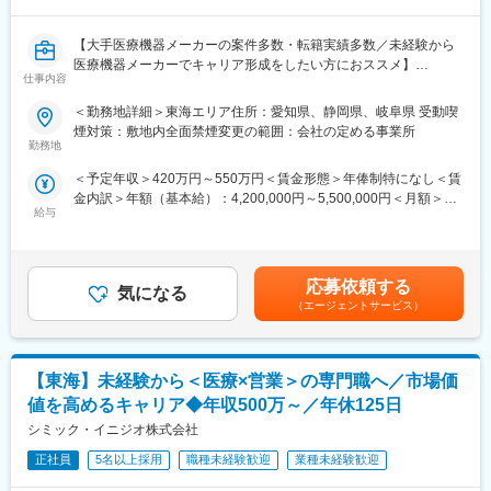
■具体的な業務
すでに取引のある病院の医師や薬剤師に向け、医薬品の効果や副
【大手医療機器メーカーの案件多数・転籍実績多数／未経験から
作用・適切な使用方法などの情報を提供し、薬剤のプロモーショ
医療機器メーカーでキャリア形成をしたい方におススメ】
仕事内容
ン活動を行っていただきます。メインの業務は情報提供となるた
め、価格交渉・納品・注文書の対応等は基本的に発生せず、営業
■概要：
＜勤務地詳細＞東海エリア住所：愛知県、静岡県、岐阜県 受動喫
活動に専念できる環境です。
入社後は配属前研修を受けたのち、当社クライアントである医療
煙対策：敷地内全面禁煙変更の範囲：会社の定める事業所
個人の予算はありますが、チーム内で助け合う社風が整ってお
機器メーカーへ配属され、その企業の名刺をもって営業活動を行
勤務地
り、過度なプレッシャーなく顧客とじっくり関係構築が可能で
っていただきます。※雇用元はEPファーマライン正社員雇用
＜予定年収＞420万円～550万円＜賃金形態＞年俸制特になし＜賃
す。
金内訳＞年額（基本給）：4,200,000円～5,500,000円＜月額＞
カテーテル、検査機器、電子カルテ、中には医療系Saas製品など
給与
350,000円～458,333円（12分割）＜昇給有無＞有＜残業手当＞有
■働き方
幅広いアサイン先の中から面談を積み重ね、あなたの希望するキ
賃金はあくまでも目安の金額であり、選考を通じて上下する可能
社用車を利用して自宅から病院へ直行直帰の働き方となるため、
ャリアや働き方、勤務場所に最も適したご提案をさせていただき
性があります。月給(月額)は固定手当を含めた表記です。
柔軟にスケジュール調整が可能です。年間休日130日に加えて有
ます。
給取得もしやすく、年間140日ほど休んでいる方も多くいます。
応募依頼する
気になる
少しでも医療業界でキャリア形成したい！というお気持ちのある
（エージェントサービス）
■将来的なキャリア：
方はカジュアル面談からの参加でも構いませんので一度ご応募く
医療営業として専門性を磨き管理職を目指すのはもちろん、他事
ださい！
業部やグループ会社への異動実績も豊富にございます。（※病院の
経営コンサル、医薬品メーカーのマーケティング支援、人事担当
【東海】未経験から＜医療×営業＞の専門職へ／市場価
■優良案件多数◎
者などの管理部門）
他では見かけないような大手メーカーの案件や最先端製品の案件
値を高めるキャリア◆年収500万～／年休125日
営業経験を活かして様々なキャリアプランを実現できるのは、当
を保有しています。また、原則的に一時的な補充要員としてでは
シミック・イニジオ株式会社
社ならではの強みです。
なく将来的なメーカーへの転籍（メーカー雇用への切り替え）も
視野に入れた内容でPJを受諾しています。これを可能にしている
正社員
5名以上採用
職種未経験歓迎
業種未経験歓迎
変更の範囲：会社の定める業務
背景としては、他社CSOに比べて、比較的少数規模を保って運営