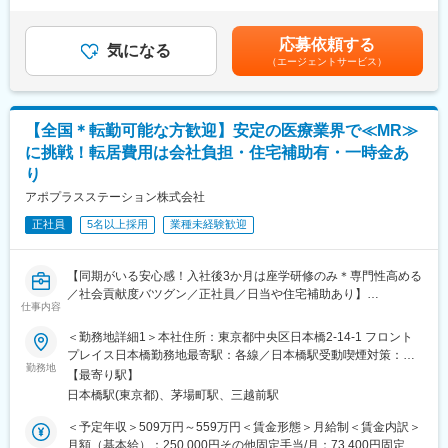
間外労働の残業手当は追加支給＜月給＞424,600円（一律手当を
■魅力ポイント：
MR（医薬情報担当者）として、ドクターや医薬品卸へ訪問、医薬
含む）＜昇給有無＞有＜残業手当＞有＜給与補足＞※能力・前給な
＜安定性＞
品に関する情報提供を行います。
どを考慮し、規定により決定します。※年収の他に別途日当（月額
・誰にとっても必要不可欠な医療業界は、景気の影響に左右され
応募依頼する
気になる
3～4万円）・諸手当有昇給：年1回★頑張りに応じて年収UP★赴
にくく、安定した売上を誇っています。
（エージェントサービス）
＜MRとは＞
任先の評価次第で大幅に年収をUPできます。（年2回業績給改
・当社は、東証プライム上場以来、10期連続で増収中のクオール
医薬品販売に際し、医師への医薬品の効果、効能、副作用を情報
定）賃金はあくまでも目安の金額であり、選考を通じて上下する
グループに属しており、主力事業を担っています。
提供がミッションです。
可能性があります。月給(月額)は固定手当を含めた表記です。
医薬品は「どの成分に、どのような効果があって、誰に使うと良
＜頑張りは適切に評価＞
【全国＊転勤可能な方歓迎】安定の医療業界で≪MR≫
いのか」などの情報が付加されて、初めて効果的に使うことがで
成果に応じた評価制度が整っており、頑張り次第で大幅な年収UP
に挑戦！転居費用は会社負担・住宅補助有・一時金あ
きます。医師への適切な医薬品情報の提供を通じて、患者さんの
も目指せます。
り
治療、地域医療課題に貢献することができます。
アポプラスステーション株式会社
■福利厚生（転勤を伴う場合）：
■安心の研修体制：
＜社宅制度（法人契約）＞
正社員
5名以上採用
業種未経験歓迎
・入社から3か月間：座学研修（導入教育）のみ
・家賃：一部会社負担
└医薬品や医療業界、営業方法についての知識を身につけます。
・住居契約初期経費：会社負担（上限設定あり）
・導入教育終了後は、Web講義、e-Learning、集合研修を組み合
・入居時の引越し費用：会社負担（会社指定業者）
【同期がいる安心感！入社後3か月は座学研修のみ＊専門性高める
わせて行う、MR認定試験に100％を担保する対策講座がありま
／社会貢献度バツグン／正社員／日当や住宅補助あり】
す。
仕事内容
変更の範囲：会社の定める業務
・現場配属後も月1回以上の面談を設けており、成果を出すための
★本ポジションは、未経験から医療業界で活躍できます！
フォロー体制を整えております。
＜勤務地詳細1＞本社住所：東京都中央区日本橋2-14-1 フロント
・医療を通じて社会に貢献したい
★入社同期がいるため、一緒に頑張れる環境です！専門性の高い
プレイス日本橋勤務地最寄駅：各線／日本橋駅受動喫煙対策：敷
・仕事を通じて学びを深め自己の成長を実感したい
勤務地
営業職が目指せます。
地内喫煙可能場所あり＜勤務地詳細2＞全国エリア住所：全国エリ
【最寄り駅】
・専門職として知識、技能を身に付けたい
ア 受動喫煙対策：屋内全面禁煙変更の範囲：会社の定める事業所
日本橋駅(東京都)、茅場町駅、三越前駅
・内資系の安定企業で働きたい
■魅力ポイント：
（リモートワーク含む）
という方にはおススメです！
＜安定性＞
＜予定年収＞509万円～559万円＜賃金形態＞月給制＜賃金内訳＞
＜2人に1人は未経験入社、75%は異業種からの転職者です＞
・誰にとっても必要不可欠な医療業界は、景気の影響に左右され
月額（基本給）：250,000円その他固定手当/月：73,400円固定残