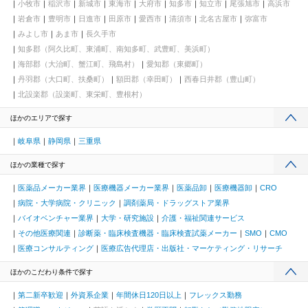
小牧市
稲沢市
新城市
東海市
大府市
知多市
知立市
尾張旭市
高浜市
岩倉市
豊明市
日進市
田原市
愛西市
清須市
北名古屋市
弥富市
みよし市
あま市
長久手市
知多郡（阿久比町、東浦町、南知多町、武豊町、美浜町）
海部郡（大治町、蟹江町、飛島村）
愛知郡（東郷町）
丹羽郡（大口町、扶桑町）
額田郡（幸田町）
西春日井郡（豊山町）
北設楽郡（設楽町、東栄町、豊根村）
ほかのエリアで探す
岐阜県
静岡県
三重県
ほかの業種で探す
医薬品メーカー業界
医療機器メーカー業界
医薬品卸
医療機器卸
CRO
病院・大学病院・クリニック
調剤薬局・ドラッグストア業界
バイオベンチャー業界
大学・研究施設
介護・福祉関連サービス
その他医療関連
診断薬・臨床検査機器・臨床検査試薬メーカー
SMO
CMO
医療コンサルティング
医療広告代理店・出版社・マーケティング・リサーチ
ほかのこだわり条件で探す
第二新卒歓迎
外資系企業
年間休日120日以上
フレックス勤務