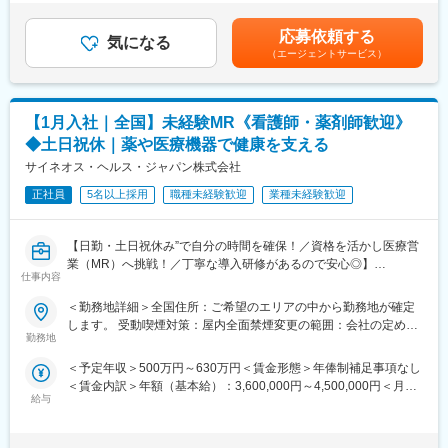
があります。・プロジェクト賞与：会社及び個人業績により変
《おススメポイント》
動・四半期一時金：10万円（四半期に1回、10万円程度支給）※た
■夜勤なし！日勤・土日祝休みで働き方改善・ワークライフバラン
応募依頼する
気になる
だし支給条件有。他、永続勤務報奨金（3年勤務5万円支給、5年
スの両立が叶う！
（エージェントサービス）
勤務10万円…）ございます。賃金はあくまでも目安の金額であ
■明確な評価制度あり！自身の成果や頑張りが客観的に評価され、
り、選考を通じて上下する可能性があります。月給(月額)は固定手
年収に反映されます。また、在籍年数が増えると永年勤続報奨金
当を含めた表記です。
や四半期一時金などの手当もアップします。つまり、やりがいや
【1月入社｜全国】未経験MR《看護師・薬剤師歓迎》
努力がきちんと報われる報酬制度になっています。
◆土日祝休｜薬や医療機器で健康を支える
《丁寧な研修・支援体制で成長を応援！》
サイネオス・ヘルス・ジャパン株式会社
入社後は2カ月間の研修制度がありますので、未経験の方も安心し
てご応募ください！同期社員と一緒に集中的に研修を行い、その
正社員
5名以上採用
職種未経験歓迎
業種未経験歓迎
後配属先に応じた製品研修を行います。
※配属は入社後に確定する予定です。
【日勤・土日祝休み”で自分の時間を確保！／資格を活かし医療営
また、配属後も一人ひとりの知識とスキルレベルを上げるために
業（MR）へ挑戦！／丁寧な導入研修があるので安心◎】
様々な研修をご用意しています。
仕事内容
《資格と想いがあれば活躍できる！》
《あなたの想いを実現する豊富なキャリアプランとサポート体
＜勤務地詳細＞全国住所：ご希望のエリアの中から勤務地が確定
「誰かのためになる仕事がしたい」「社会貢献につながる仕事を
制！》
します。 受動喫煙対策：屋内全面禁煙変更の範囲：会社の定める
したい」という想いがあればOK！当社には、臨床経験を活かして
志向性やその時の環境に応じてや「１つの領域で専門性を高め
勤務地
事業所
医療営業にチャレンジし活躍しているメンバーが多数在籍してい
る」「幅広い疾患をカバーできるオールラウンダーになる」「本
＜予定年収＞500万円～630万円＜賃金形態＞年俸制補足事項なし
ます。
社部門（マネージャー、研修部門など）へのキャリアチェンジ」
＜賃金内訳＞年額（基本給）：3,600,000円～4,500,000円＜月額
これまでの経験を活かして新たなフィールドで活躍したい方を歓
など幅広いキャリアプランがあります。また、弊社のマネージャ
給与
＞300,000円～375,000円（12分割）＜昇給有無＞有＜残業手当＞
迎いたします。
ーのほとんどは、MRからキャリアをチェンジしているメンバーで
有＜給与補足＞同社は年俸制になります。別途以下のような手当
す。担当マネージャーが定期的に面談を行い、分からないことや
があります。■プロジェクト賞与：会社及び個人業績により変動■
《おススメポイント》
将来のキャリアに関してサポートをしていきます。