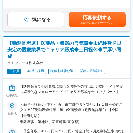
「CSO（Contract Sales Organization）」で、多くの未経験者が
＜安定性＞
有＜給与補足＞同社は年俸制になります。別途以下のような手当
MRとして活躍し、その後メーカー正社員へ転籍した実績も豊富で
・誰にとっても必要不可欠な医療業界は、景気の影響に左右され
があります。・プロジェクト賞与：会社及び個人業績により変
す。
にくく、安定した売上を誇っています。
動・四半期一時金：10万円（四半期に1回、10万円程度支給）※た
2カ月の集中研修で業界の基礎から学べるため、医療業界が初めて
応募依頼する
・当社は、東証プライム上場以来、10期連続で増収中のクオール
気になる
だし支給条件有。他、永続勤務報奨金（3年勤務5万円支給、5年
の方でも安心して挑戦できます。
（エージェントサービス）
グループに属しており、主力事業を担っています。
勤務10万円…）ございます。賃金はあくまでも目安の金額であ
営業職ならではの「提案スキル」だけでなく、専門知識を持って
り、選考を通じて上下する可能性があります。月給(月額)は固定手
医師などに提案するため、市場では需要が高まり、希少性も増し
＜社会貢献度の高さ＞
当を含めた表記です。
ています。
自身の売上・営業活動が患者さんのQOLの向上や病気から救うこ
【勤務地考慮】医薬品・機器の営業職◆未経験歓迎◎
とに繋がるため、やりがいをもって営業できます。
・MRとは
安定の医療業界でキャリア形成◆土日祝休◆手厚い育
主に医師や薬剤師等へ、担当製品の情報提供を行います。担当施
成
＜頑張りは適切に評価＞
設の患者様に応じた情報提供や、担当製品の処方後の情報収集を
成果に応じた評価制度が整っており、頑張り次第で大幅な年収UP
ＭＩフォース株式会社
行います。
も目指せます。
※MRだけでなく、医療機器営業職としてアサインされる可能性も
正社員
5名以上採用
職種未経験歓迎
業種未経験歓迎
ございます。
■福利厚生（転勤を伴う場合）：
＜社宅制度（法人契約）＞
■ 丁寧な研修・支援体制
【医療業界での営業職に関心をお持ちの方は広く歓迎！／丁寧か
・家賃：一部会社負担
入社後は2カ月間の研修制度がありますので、未経験でもキャッチ
つ継続的なフォローアップでキャリア形成を全力でサポート】
・住居契約初期経費：会社負担（上限設定あり）
仕事内容
アップがかないます。
・入居時の引越し費用：会社負担（会社指定業者）
同期社員と一緒に集中的に研修を行い、その後配属先に応じた製
■業務内容：
＜勤務地詳細1＞本社住所：東京都中央区築地1-13-1 銀座松竹ス
品研修を行います。
医療系総合職として製薬メーカーや医療機器メーカー等業務を委
クエア9F受動喫煙対策：屋内全面禁煙＜勤務地詳細2＞【全国】
※配属入社後に確定予定／ご希望や適性を考慮し、1つ目のプロジ
託する「CSO」に所属し、プロジェクトごとに複数のメーカーで
勤務地
変更の範囲：会社の定める業務
クライアント先住所：東京都 他 受動喫煙対策：屋内全面禁煙変
【最寄り駅】
ェクトは製薬・医療機器メーカーのいずれかに配属します。
勤務いただきます。今回は大手医療機器メーカー様へのプロジェ
更の範囲：会社の定める事業所（リモートワーク含む）
東銀座駅、築地駅、新富町駅(東京都)
配属後も知識とスキルアップのために様々な研修をご用意してい
クトへアサイン予定です。グローバルトップメーカーなど様々な
ます。
PJTに携わる事が出来ます。
＜予定年収＞450万円～750万円＜賃金形態＞月給制特記事項なし