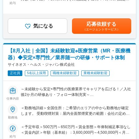
給与
にくく、安定した売上を誇っています。
業手当/月：101,200円（固定残業時間40時間0分/月）超過した時
■職務内容：
・当社は、東証プライム上場以来、10期連続で増収中のクオール
間外労働の残業手当は追加支給＜月給＞424,600円（一律手当を
MR（医薬情報担当者）として、ドクターや医薬品卸へ訪問、医薬
グループに属しており、主力事業を担っています。
含む）＜昇給有無＞有＜残業手当＞有＜給与補足＞※能力・前給な
品に関する情報提供を行います。
どを考慮し、規定により決定します。※年収の他に別途日当（月額
応募依頼する
気になる
＜社会貢献度の高さ＞
3～4万円）・諸手当有昇給：年1回★頑張りに応じて年収UP★赴
（エージェントサービス）
＜MRとは＞
自身の売上・営業活動が患者さんのQOLの向上や病気から救うこ
任先の評価次第で大幅に年収をUPできます。（年2回業績給改
医薬品販売に際し、医師への医薬品の効果、効能、副作用を情報
とに繋がるため、やりがいをもって営業できます。
定）★初任地から全国配属可能な場合、一時金の支給あり★賃金
提供がミッションです。
はあくまでも目安の金額であり、選考を通じて上下する可能性が
医薬品は「どの成分に、どのような効果があって、誰に使うと良
＜頑張りは適切に評価＞
あります。月給(月額)は固定手当を含めた表記です。
【8月入社｜全国】未経験歓迎※医療営業（MR・医療機
いのか」などの情報が付加されて、初めて効果的に使うことがで
成果に応じた評価制度が整っており、頑張り次第で大幅な年収UP
器）◆安定×専門性／業界随一の研修・サポート体制
きます。医師への適切な医薬品情報の提供を通じて、患者さんの
も目指せます。
治療、地域医療課題に貢献することができます。
サイネオス・ヘルス・ジャパン株式会社
■福利厚生（転勤を伴う場合）：
正社員
5名以上採用
職種未経験歓迎
業種未経験歓迎
■安心の研修体制：
＜社宅制度（法人契約）＞
・入社から3か月間：座学研修（導入教育）のみ
・家賃：一部会社負担
└医薬品や医療業界、営業方法についての知識を身につけます。
・住居契約初期経費：会社負担（上限設定あり）
～未経験から安定×専門性の医療業界でキャリアを広げる！／入社
・導入教育終了後は、Web講義、e-Learning、集合研修を組み合
・入居時の引越し費用：会社負担（会社指定業者）
後2か月の研修あり・フォロー体制充実～
わせて行う、MR認定試験に100％を担保する対策講座がありま
仕事内容
【米国No.1CSO！日本だけでなく世界市場トップ級シェアの業界
す。
変更の範囲：会社の定める業務
大手企業で安定就業】
＜勤務地詳細＞全国住所：ご希望のエリアの中から勤務地が確定
・現場配属後も月1回以上の面談を設けており、成果を出すための
します。 受動喫煙対策：屋内全面禁煙変更の範囲：会社の定める
フォロー体制を整えております。
■ 仕事概要
勤務地
事業所（リモートワーク含む）
★入社同期がいるため、一緒に頑張れる環境です！専門性の高い
未経験から、医療業界の専門職であるMR（医薬情報担当者）とし
営業職が目指せます。
＜予定年収＞500万円～650万円＜賃金形態＞年俸制補足事項なし
てキャリアをスタートできるポジションです。
＜賃金内訳＞年額（基本給）：3,600,000円～4,500,000円＜月額
当社は製薬・医療機器メーカーの営業業務を担う
■魅力ポイント：
給与
＞300,000円～375,000円（12分割）＜昇給有無＞有＜残業手当＞