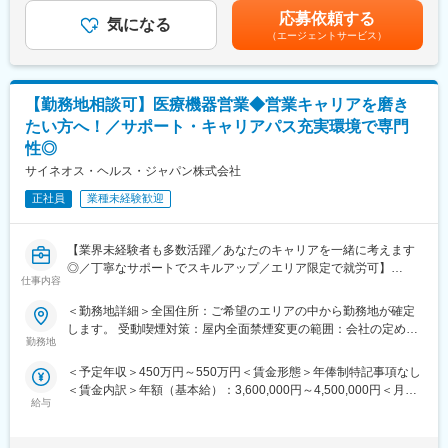
四半期一時金：10万円（四半期に1回、10万円程度支給）※ただし
■夜勤なし！日勤・土日祝休みで働き方改善・ワークライフバラン
応募依頼する
気になる
支給条件有。他、永続勤務報奨金（3年勤務5万円支給、5年勤務
スの両立が叶う！
《職種に関して》
（エージェントサービス）
10万円…）ございます。賃金はあくまでも目安の金額であり、選
■明確な評価制度あり！自身の成果や頑張りが客観的に評価され、
■MRとは主に医師や薬剤師等へ、担当製品の情報提供を行いま
考を通じて上下する可能性があります。月給(月額)は固定手当を含
年収に反映されます。また、在籍年数が増えると永年勤続報奨金
す。担当施設の患者様に応じた情報提供や、担当製品の処方後の
めた表記です。
や四半期一時金などの手当もアップします。つまり、やりがいや
情報収集を行います。
【勤務地相談可】医療機器営業◆営業キャリアを磨き
努力がきちんと報われる報酬制度になっています。
変更の範囲：会社の定める業務
たい方へ！／サポート・キャリアパス充実環境で専門
《丁寧な研修・支援体制で成長を応援！》
性◎
入社後は2カ月間の研修制度がありますので、未経験の方も安心し
サイネオス・ヘルス・ジャパン株式会社
てご応募ください！同期社員と一緒に集中的に研修を行い、その
後配属先に応じた製品研修を行います。
正社員
業種未経験歓迎
※配属は入社後に確定する予定です。
また、配属後も一人ひとりの知識とスキルレベルを上げるために
様々な研修をご用意しています。
【業界未経験者も多数活躍／あなたのキャリアを一緒に考えます
◎／丁寧なサポートでスキルアップ／エリア限定で就労可】
仕事内容
《あなたの想いを実現する豊富なキャリアプランとサポート体
制！》
■業務内容
＜勤務地詳細＞全国住所：ご希望のエリアの中から勤務地が確定
志向性やその時の環境に応じてや「１つの領域で専門性を高め
医療機器の営業担当者として、基幹病院などの医師や看護師など
します。 受動喫煙対策：屋内全面禁煙変更の範囲：会社の定める
る」「幅広い疾患をカバーできるオールラウンダーになる」「本
医療従事者の方々と面談を行い、製品に関わる手技や情報提供な
勤務地
事業所
社部門（マネージャー、研修部門など）へのキャリアチェンジ」
どの営業活動を行います。
＜予定年収＞450万円～550万円＜賃金形態＞年俸制特記事項なし
など幅広いキャリアプランがあります。また、弊社のマネージャ
・身につくスキル
＜賃金内訳＞年額（基本給）：3,600,000円～4,500,000円＜月額
ーのほとんどは、MRからキャリアをチェンジしているメンバーで
専門家へ提案・交渉する力を磨けます。単に説明する力だけでな
給与
＞300,000円～375,000円（12分割）＜昇給有無＞有＜残業手当＞
す。担当マネージャーが定期的に面談を行い、分からないことや
く、相手のニーズを引き出し、競合との優位性を示してクロージ
無＜給与補足＞・3ヶ月に1度、四半期一時金あり(入社1年目は10
将来のキャリアに関してサポートをしていきます。
ングするスキルが身につきます。
万円／回)・月額給与の6%相当額を確定拠出年金（401K）の掛金