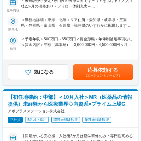
～未経験から安定×専門性の医療業界でキャリアを広げる！／入社
本的なビジネスマナーから、医療営業として必要な知識まで、同
変更の範囲：会社の定める業務
後2か月の研修あり・フォロー体制充実～
期社員と支えあいながら習得することが可能です。
仕事内容
【米国No.1CSO！日本だけでなく世界市場トップ級シェアの業界
※配属入社後に確定予定／ご希望や適性を考慮し、1つ目のプロジ
大手企業で安定就業】
ェクトは製薬・医療機器メーカーのいずれかに配属します。
＜勤務地詳細＞東海・北陸エリア住所：愛知県・岐阜県・三重
配属後も知識とスキルアップのために様々な研修をご用意してい
県・静岡県・富山県・石川県・福井県のいずれかに配属します 受
■ 仕事概要
ます。
勤務地
動喫煙対策：屋内全面禁煙変更の範囲：会社の定める事業所
未経験から、医療業界の専門職であるMR（医薬情報担当者）とし
＜予定年収＞500万円～650万円＜賃金形態＞年俸制補足事項なし
てキャリアをスタートできるポジションです。
■明確な評価制度／やりがいや努力がきちんと報われる報酬制度
＜賃金内訳＞年額（基本給）：3,600,000円～4,500,000円＜月額
当社は製薬・医療機器メーカーの営業業務を担う
自身の成果や頑張りが客観的に評価され、年収に反映されます。
給与
＞300,000円～375,000円（12分割）＜昇給有無＞有＜残業手当＞
「CSO（Contract Sales Organization）」で、多くの未経験者が
また、在籍年数が増えると永年勤続報奨金や四半期一時金などの
有＜給与補足＞同社は年俸制になります。別途以下のような手当
MRとして活躍し、その後メーカー正社員へ転籍した実績も豊富で
手当もアップします。つまり、やりがいや努力がきちんと報われ
があります。・プロジェクト賞与：会社及び個人業績により変
す。
る報酬制度になっています。
動・四半期一時金：10万円（四半期に1回、10万円程度支給）※た
2カ月の集中研修で業界の基礎から学べるため、医療業界が初めて
応募依頼する
気になる
だし支給条件有。他、永続勤務報奨金（3年勤務5万円支給、5年
の方でも安心して挑戦できます。
■豊富なキャリアプランとサポート体制
（エージェントサービス）
勤務10万円…）ございます。賃金はあくまでも目安の金額であ
営業職ならではの「提案スキル」だけでなく、専門知識を持って
志向性やその時の環境に応じて「１つの領域で専門性を高める」
り、選考を通じて上下する可能性があります。月給(月額)は固定手
医師などに提案するため、市場では需要が高まり、希少性も増し
「幅広い疾患をカバーできるオールラウンダーになる」「本社部
当を含めた表記です。
ています。
門（マネージャー、研修部門など）へのキャリアチェンジ」など
【初任地確約：中部】＜10月入社＞MR（医薬品の情報
幅広いキャリアプランがあります。
・MRとは
また、同社マネージャーのほとんどは、MRからキャリアをチェン
提供）未経験から医療業界◇内資系×プライム上場G
主に医師や薬剤師等へ、担当製品の情報提供を行います。担当施
ジしているメンバーです。担当マネージャーが定期的に面談を行
アポプラスステーション株式会社
設の患者様に応じた情報提供や、担当製品の処方後の情報収集を
い、分からないことや将来のキャリアに関してサポートします。
行います。
正社員
5名以上採用
職種未経験歓迎
業種未経験歓迎
※MRだけでなく、医療機器営業職としてアサインされる可能性も
変更の範囲：会社の定める業務
ございます。
【同期がいる安心感！入社後3か月は座学研修のみ＊専門性高める