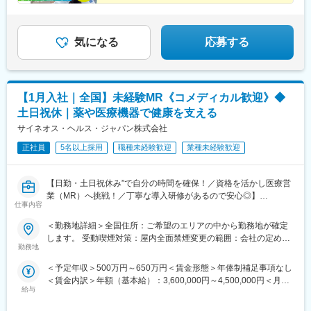
気になる
応募する
【1月入社｜全国】未経験MR《コメディカル歓迎》◆
土日祝休｜薬や医療機器で健康を支える
サイネオス・ヘルス・ジャパン株式会社
正社員
5名以上採用
職種未経験歓迎
業種未経験歓迎
【日勤・土日祝休み”で自分の時間を確保！／資格を活かし医療営
業（MR）へ挑戦！／丁寧な導入研修があるので安心◎】
仕事内容
《資格と想いがあれば活躍できる！》
＜勤務地詳細＞全国住所：ご希望のエリアの中から勤務地が確定
「誰かのためになる仕事がしたい」「社会貢献につながる仕事を
します。 受動喫煙対策：屋内全面禁煙変更の範囲：会社の定める
したい」という想いがあればOK！当社には、臨床経験を活かして
勤務地
事業所
医療営業にチャレンジし活躍しているメンバーが多数在籍してい
＜予定年収＞500万円～650万円＜賃金形態＞年俸制補足事項なし
ます。
＜賃金内訳＞年額（基本給）：3,600,000円～4,500,000円＜月額
これまでの経験を活かして新たなフィールドで活躍したい方を歓
給与
＞300,000円～375,000円（12分割）＜昇給有無＞有＜残業手当＞
迎いたします。
有＜給与補足＞同社は年俸制になります。別途以下のような手当