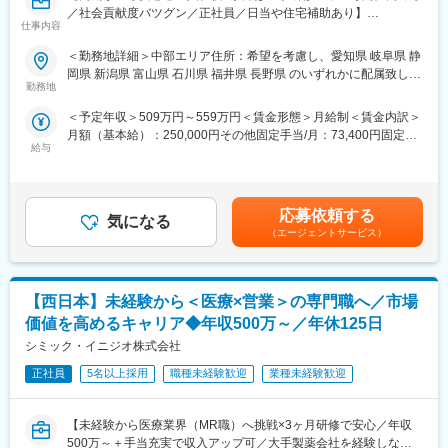
・導入教育終了後は、Web講義、e-Learning、集合研修を組み合
／社会貢献度バツグン／正社員／日当や住宅補助あり】
わせて行う、MR認定試験に100％を担保する対策講座がありま
仕事内容
す。
★本ポジションは、未経験から医療業界で活躍できます！
＜勤務地詳細＞中部エリア住所：希望を考慮し、愛知県 岐阜県 静
・現場配属後も月1回以上の面談を設けており、成果を出すための
・医療を通じて社会に貢献したい
岡県 新潟県 富山県 石川県 福井県 長野県 のいずれかに配属致しま
フォロー体制を整えております。
・仕事を通じて学びを深め自己の成長を実感したい
勤務地
す。受動喫煙対策：屋内全面禁煙変更の範囲：会社の定める事業
★入社同期がいるため、一緒に頑張れる環境です！専門性の高い
・専門職として知識、技能を身に付けたい
所
営業職が目指せます。
＜予定年収＞509万円～559万円＜賃金形態＞月給制＜賃金内訳＞
・内資系の安定企業で働きたい
月額（基本給）：250,000円その他固定手当/月：73,400円固定残
という方にはおススメです！
■魅力ポイント：
給与
業手当/月：101,200円（固定残業時間40時間0分/月）超過した時
＜2人に1人は未経験入社、75%は異業種からの転職者です＞
＜安定性＞
間外労働の残業手当は追加支給＜月給＞424,600円（一律手当を
・誰にとっても必要不可欠な医療業界は、景気の影響に左右され
含む）＜昇給有無＞有＜残業手当＞有＜給与補足＞※能力・前給な
■職務内容：
にくく、安定した売上を誇っています。
どを考慮し、規定により決定します。※年収の他に別途日当（月額
MR（医薬情報担当者）として、ドクターや医薬品卸へ訪問、医薬
応募依頼する
・当社は、東証プライム上場以来、10期連続で増収中のクオール
気になる
3～4万円）・諸手当有昇給：年1回★頑張りに応じて年収UP★赴
品に関する情報提供を行います。
（エージェントサービス）
グループに属しており、主力事業を担っています。
任先の評価次第で大幅に年収をUPできます。（年2回業績給改
定）賃金はあくまでも目安の金額であり、選考を通じて上下する
＜MRとは＞
＜社会貢献度の高さ＞
可能性があります。月給(月額)は固定手当を含めた表記です。
医薬品販売に際し、医師への医薬品の効果、効能、副作用を情報
自身の売上・営業活動が患者さんのQOLの向上や病気から救うこ
【西日本】未経験から＜医療×営業＞の専門職へ／市場
提供がミッションです。
とに繋がるため、やりがいをもって営業できます。
医薬品は「どの成分に、どのような効果があって、誰に使うと良
価値を高めるキャリア◆年収500万～／年休125日
いのか」などの情報が付加されて、初めて効果的に使うことがで
シミック・イニジオ株式会社
＜頑張りは適切に評価＞
きます。医師への適切な医薬品情報の提供を通じて、患者さんの
成果に応じた評価制度が整っており、頑張り次第で大幅な年収UP
治療、地域医療課題に貢献することができます。
正社員
5名以上採用
職種未経験歓迎
業種未経験歓迎
も目指せます。
■安心の研修体制：
■福利厚生（転勤を伴う場合）：
【未経験から医療業界（MR職）へ挑戦×3ヶ月研修で安心／年収
・入社から3か月間：座学研修（導入教育）のみ
＜社宅制度（法人契約）＞
500万～＋手当充実で収入アップ可／大手製薬会社を経験しなが
└医薬品や医療業界、営業方法についての知識を身につけます。