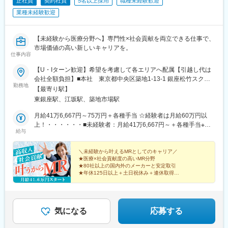
正社員
契約社員
5名以上採用
職種未経験歓迎
ネジメント・人材育成など多様なキャリアパスが可能。実際に社
業種未経験歓迎
内でキャリアチェンジして活躍している社員も多数います。
変更の範囲：会社の定める業務
【未経験から医療分野へ】専門性×社会貢献を両立できる仕事で、
市場価値の高い新しいキャリアを。
仕事内容
【U・Iターン歓迎】希望を考慮して各エリアへ配属【引越し代は
会社全額負担】■本社 東京都中央区築地1-13-1 銀座松竹スクエ
勤務地
ア9F■勤務エリア：（1）北海道：北海道（2）東北：青森・秋
【最寄り駅】
田・岩手・山形・宮城・福島（3）関東：東京・神奈川・千葉・埼
東銀座駅、江坂駅、築地市場駅
玉・茨城・栃木・群馬（4）甲信越：新潟・長野・山梨（5）東
海：愛知・岐阜・三重・静岡（6）北陸：富山・石川・福井（7）
月給41万6,667円～75万円＋各種手当 ☆経験者は月給60万円以
近畿：大阪・京都・滋賀・奈良・和歌山・兵庫（8）中国：岡山・
上！・・・・・・■未経験者：月給41万6,667円～＋各種手当※上
給与
広島・山口・島根・鳥取（9）四国：香川・徳島・高知・愛媛
記には固定残業代（7万9,114円～／30時間分）を含みます。※超
（10）九州：福岡・大分・宮崎・鹿児島・熊本・佐賀・長崎・沖
過分は別途全額支給いたします。◎手当を含めれば初年度から年
縄※勤務地限定～全国転勤（規定あり）の選択可能※配属エリアは
収600万円以上も可能！・・・・・・■経験者：月給60万円～75万
＼未経験から叶えるMRとしてのキャリア／
★医療×社会貢献度の高いMR分野
希望を考慮して決定いたします。希望範囲外への転勤はありませ
円＋各種手当※上記には固定残業代（11万760円～／30時間分）を
★80社以上の国内外のメーカーと安定取引
ん。※変更の範囲：会社の定める事業所（リモートワーク含む）
含みます。※超過分は別途全額支給いたします。＜年収例＞◎初年
★年休125日以上＋土日祝休み＋連休取得OK
度年収は700万円以上！◎最大年収900万円以上も目指せる
★eラーニング・資格取得支援など研修充実
★初年度年収600万以上も可
♪・・・・・・＼社員の年収例／ 800万円／36歳（入社3年） 860
万円／42歳（入社4年） 920万円／45歳（入社6年） ※諸手当含む
気になる
応募する