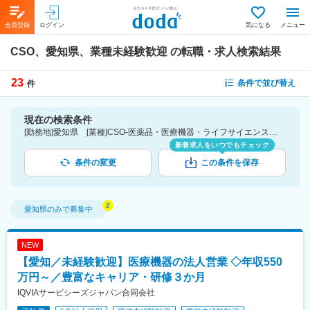
会員登録
ログイン
気になる
メニュー
CSO、愛知県、業種未経験歓迎
の転職・求人検索結果
23
条件で並び替え
件
現在の検索条件
[勤務地]愛知県 [業種]CSO-医薬品・医療機器・ライフサイエンス・医療系サービス [こだわり条件ピックアップ]業種未経験歓迎 [詳細条件](募集・採用情報)業種未経験歓迎
新着求人をいつでもチェック
条件の変更
この条件を保存
愛知県
のみで募集中
NEW
【愛知／未経験歓迎】医療機器の法人営業 ◇年収550
万円～／豊富なキャリア・研修３か月
IQVIAサービシーズジャパン合同会社