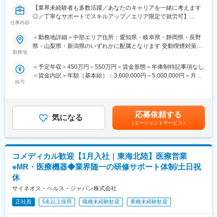
すでに取引のある病院の医師や薬剤師に向け、医薬品の効果や副
【業界未経験者も多数活躍／あなたのキャリアを一緒に考えます
作用・適切な使用方法などの情報を提供し、薬剤のプロモーショ
■豊富なキャリアパス
◎／丁寧なサポートでスキルアップ／エリア限定で就労可】
ン活動を行っていただきます。メインの業務は情報提供となるた
がんや希少疾患の医薬品担当など専門性を深めるキャリアや、マ
仕事内容
め、価格交渉・納品・注文書の対応等は基本的に発生せず、営業
ネジメント・人材育成など多様なキャリアパスが可能。実際に社
■業務内容
＜勤務地詳細＞中部エリア住所：愛知県・岐阜県・静岡県・長野
活動に専念できる環境です。
内でキャリアチェンジして活躍している社員も多数います。
医療機器の営業担当者として、基幹病院などの医師や看護師など
県・山梨県・新潟県のいずれかに配属となります 受動喫煙対策：
個人の予算はありますが、チーム内で助け合う社風が整ってお
医療従事者の方々と面談を行い、製品に関わる手技や情報提供な
勤務地
屋内全面禁煙変更の範囲：会社の定める事業所
り、過度なプレッシャーなく顧客とじっくり関係構築が可能で
変更の範囲：会社の定める業務
どの営業活動を行います。
す。
＜予定年収＞450万円～550万円＜賃金形態＞年俸制特記事項なし
・身につくスキル
＜賃金内訳＞年額（基本給）：3,600,000円～5,000,000円＜月額
専門家へ提案・交渉する力を磨けます。単に説明する力だけでな
■働き方
給与
＞300,000円～416,666円（12分割）＜昇給有無＞有＜残業手当＞
く、相手のニーズを引き出し、競合との優位性を示してクロージ
社用車を利用して自宅から病院へ直行直帰の働き方となるため、
無＜給与補足＞3ヶ月に1度、四半期一時金あり(入社1年目は10万
ングするスキルが身につきます。
柔軟にスケジュール調整が可能です。年間休日130日に加えて有
円／回)。賃金はあくまでも目安の金額であり、選考を通じて上下
※詳細はプロジェクトにより異なります。
給取得もしやすく、年間140日ほど休んでいる方も多くいます。
する可能性があります。月給(月額)は固定手当を含めた表記です。
応募依頼する
気になる
■キャリアパス：
（エージェントサービス）
■将来的なキャリア：
志向性や身につけたいスキルに応じて様々なキャリアパスがあり
医療営業として専門性を磨き管理職を目指すのはもちろん、他事
ます。
業部やグループ会社への異動実績も豊富にございます。（※病院の
・1つの領域（心臓外科や整形外科など）を極める
経営コンサル、医薬品メーカーのマーケティング支援、人事担当
コメディカル歓迎【1月入社｜東海北陸】医療営業
・複数のプロジェクトに参画して経験を広げる
者などの管理部門）
・本社スタッフ（プロジェクトマネージャー、採用、研修担当）
※MR・医療機器◆業界随一の研修サポート体制/土日祝
営業経験を活かして様々なキャリアプ
にキャリアチェンジ
休
など、様々な可能性を探ることができるのが大きな魅力です。
変更の範囲：会社の定める業務
サイネオス・ヘルス・ジャパン株式会社
■働く魅力
正社員
5名以上採用
職種未経験歓迎
業種未経験歓迎
・同社の社員でいながら、様々なメーカーで経験を積むことが可