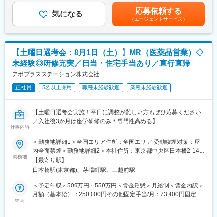
※詳細はプロジェクトにより異なります。
として、同社が拠出します賃金はあくまでも目安の金額であり、
《職種に関して》
応募依頼する
気になる
選考を通じて上下する可能性があります。月給(月額)は固定手当を
■MRとは主に医師や薬剤師等へ、担当製品の情報提供を行いま
■キャリアパス：
（エージェントサービス）
含めた表記です。
す。担当施設の患者様に応じた情報提供や、担当製品の処方後の
志向性や身につけたいスキルに応じて様々なキャリアパスがあり
情報収集を行います。
ます。
・1つの領域（心臓外科や整形外科など）を極める
変更の範囲：会社の定める業務
【土曜日選考会：8月1日（土）】MR（医薬品営業）◇
・複数のプロジェクトに参画して経験を広げる
・本社スタッフ（プロジェクトマネージャー、採用、研修担当）
未経験◎研修充実／日当・住宅手当あり／直行直帰
にキャリアチェンジ
アポプラスステーション株式会社
など、様々な可能性を探ることができるのが大きな魅力です。
正社員
5名以上採用
職種未経験歓迎
業種未経験歓迎
■働く魅力
・同社の社員でいながら、様々なメーカーで経験を積むことが可
【土曜日選考会実施！平日に調整が難しい方もぜひ応募ください
能です！配属先メーカーからオファーを受けた場合は、メーカー
／入社後3か月は座学研修のみ＊専門性高める】
直雇用へ転籍するチャンスもあります。
仕事内容
■選考について
（ご自身に合わないと感じられた場合、オファーを断ることも勿
８月１日（土）9:00～14:00スタートの中より調整可能です。
論可能です。）
＜勤務地詳細1＞全国エリア住所：全国エリア 受動喫煙対策：屋
オンラインにて実施いたします。
・転勤は東北・関東などエリア単位内で限定することができ、一
内全面禁煙＜勤務地詳細2＞本社住所：東京都中央区日本橋2-14-1
方的に配属エリアを決定されることもありません。
勤務地
フロントプレイス日本橋勤務地最寄駅：各線／日本橋駅受動喫煙
【最寄り駅】
★本ポジションは、未経験から医療業界で活躍できます！
※CSOとは…
対策：敷地内喫煙可能場所あり変更の範囲：会社の定める事業所
日本橋駅(東京都)、茅場町駅、三越前駅
・医療を通じて社会に貢献したい
医療機器・製薬メーカーのセールス領域を支援する業種です。自
（リモートワーク含む）
・仕事を通じて学びを深め自己の成長を実感したい
社の社員を取引先企業に派遣し、派遣先の営業として活躍いただ
＜予定年収＞509万円～559万円＜賃金形態＞月給制＜賃金内訳＞
・専門職として知識、技能を身に付けたい
くことでメーカーを支援しています。
月額（基本給）：250,000円その他固定手当/月：73,400円固定残
・内資系の安定企業で働きたい
（同社の正社員として、派遣先で就業するイメージです）
給与
業手当/月：101,200円（固定残業時間40時間0分/月）超過した時
という方にはおススメです！
間外労働の残業手当は追加支給＜月給＞424,600円（一律手当を