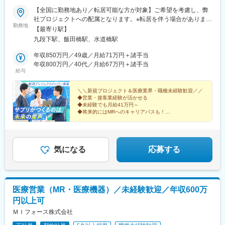
▽約3ヶ月の研修（医療知識・業務理解）
・家賃：一部会社負担
【全国に勤務地あり／転居可能な方が対象】ご希望を考慮し、弊
▽現場配属（4ヶ月目～）※マネージャーなど周囲のサポートを受
・住居契約初期経費：会社負担（上限設定あり）
社プロジェクトへの配属となります。※転居を伴う場合があります
けながら実務習得
勤務地
・入居時の引越し費用：会社負担（会社指定業者）
（転居可能な方が応募対象です）★転居にかかる費用は会社負担
【最寄り駅】
▽キャリア形成（MR経験者スペシャリスト・管理職や本社管理職
（規定あり）！引っ越しの不安を感じている方もご安心くださ
九段下駅、飯田橋駅、水道橋駅
へのキャリアアップ＆キャリアチェンジの可能性アリ）
変更の範囲：会社の定める業務
い。転居にまつわる費用は規定内で全額会社負担です。（例）・
引っ越し費用・物件の内見にかかる交通費・契約手続きにかかる
年収850万円／49歳／月給71万円＋諸手当
■充実した研修制度
交通費新しい土地でのスタートを、会社がしっかりバックアップ
年収800万円／40代／月給67万円＋諸手当
・入社後3ヶ月は研修に専念（基礎から習得）
給与
します！※受動喫煙対策：屋内全面禁煙
・全員未経験入社！同期とスタートできる環境
・配属後もマネージャーや先輩MRが成長をサポート
＼＼新規プロジェクト＆医療業界・職種未経験歓迎／／
◆営業・接客業経験が活かせる
◆未経験でも月給41万円～
■手厚い福利厚生
◆将来的にはMRへのキャリアパスも！
・外勤手当（1日1,500円）
◆年間休日120日・インセンティブあり
・社宅制度（家賃60％会社負担）※条件あり
＜医療機関等へサプリメントを提案する法人営業＞
・転勤時の引越し費用負担
・単身赴任手当／帰省補助
気になる
応募する
■当社の特徴
研修終了後は各製薬メーカーのプロジェクトに配属される『コン
クラクトMR』。配属期間は平均2～3年程。
新薬案件を中心にプロジェクトが豊富にあり、成長機会が広がり
医療営業（MR・医療機器）／未経験歓迎／年収600万
ます。
円以上可
ＭＩフォース株式会社
■豊富なキャリアパス
がんや希少疾患の医薬品担当など専門性を深めるキャリアや、マ