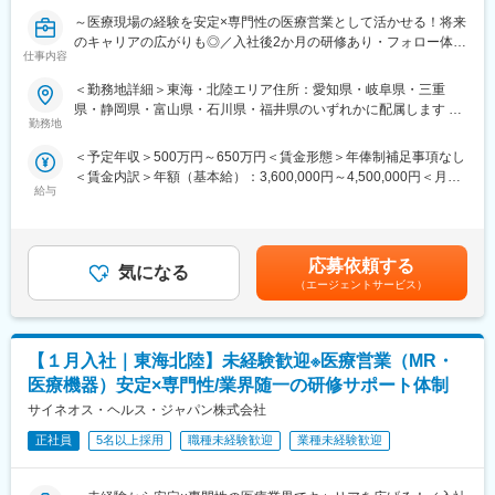
能です！配属先メーカーからオファーを受けた場合は、メーカー
直雇用へ転籍するチャンスもあります。
～医療現場の経験を安定×専門性の医療営業として活かせる！将来
（ご自身に合わないと感じられた場合、オファーを断ることも勿
のキャリアの広がりも◎／入社後2か月の研修あり・フォロー体制
仕事内容
論可能です。）
充実～
・転勤は東北・関東などエリア単位内で限定することができ、一
＜勤務地詳細＞東海・北陸エリア住所：愛知県・岐阜県・三重
方的に配属エリアを決定されることもありません。
■ 仕事概要
県・静岡県・富山県・石川県・福井県のいずれかに配属します 受
※CSOとは…
未経験から、医療業界の専門職であるMR（医薬情報担当者）とし
勤務地
動喫煙対策：屋内全面禁煙変更の範囲：会社の定める事業所
医療機器・製薬メーカーのセールス領域を支援する業種です。自
てキャリアをスタートできるポジションです。
＜予定年収＞500万円～650万円＜賃金形態＞年俸制補足事項なし
社の社員を取引先企業に派遣し、派遣先の営業として活躍いただ
当社は製薬・医療機器メーカーの営業業務を担う
＜賃金内訳＞年額（基本給）：3,600,000円～4,500,000円＜月額
くことでメーカーを支援しています。
「CSO（Contract Sales Organization）」で、多くの未経験者が
給与
＞300,000円～375,000円（12分割）＜昇給有無＞有＜残業手当＞
（同社の正社員として、派遣先で就業するイメージです）
MRとして活躍し、その後メーカー正社員へ転籍した実績も豊富で
有＜給与補足＞同社は年俸制になります。別途以下のような手当
す。
があります。・プロジェクト賞与：会社及び個人業績により変
■研修体制
営業職ならではの「提案スキル」だけでなく、専門知識を持って
動・四半期一時金：10万円（四半期に1回、10万円程度支給）※た
プロジェクトごとに異なりますが、同社または配属先のメーカー
医師などに提案するため、市場では需要が高まり、希少性も増し
応募依頼する
気になる
だし支給条件有。他、永続勤務報奨金（3年勤務5万円支給、5年
にて研修が十分にございます。
ています。
（エージェントサービス）
勤務10万円…）ございます。賃金はあくまでも目安の金額であ
プロジェクト配属後もマネージャーが丁寧に支援します。日々の
り、選考を通じて上下する可能性があります。月給(月額)は固定手
仕事の悩みやキャリア相談だけでなく、業務に不安がある際など
・MRとは
当を含めた表記です。
もしっかりとケアします。業界でも特に支援が手厚いと評判で
主に医師や薬剤師等へ、担当製品の情報提供を行います。担当施
す。
【１月入社｜東海北陸】未経験歓迎※医療営業（MR・
設の患者様に応じた情報提供や、担当製品の処方後の情報収集を
行います。
医療機器）安定×専門性/業界随一の研修サポート体制
◇LINEの企業アカウントから、沿革・事業内容・先輩社員インタ
※MRだけでなく、医療機器営業職としてアサインされる可能性も
サイネオス・ヘルス・ジャパン株式会社
ビュー等が閲覧可能です◇
ございます。
https://liff.line.me/1655046877-Gm8rqdqY/landing?
正社員
5名以上採用
職種未経験歓迎
業種未経験歓迎
follow=%40124wcdmz&lp=SS7pcT&liff_id=1655046877-
■ 丁寧な研修・支援体制
Gm8rqdqY
入社後は2カ月間の研修（オンライン・対面両方）があります。基