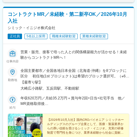
コントラクトMR／未経験・第二新卒OK／2026年10月
入社
シミック・イニジオ株式会社
正社員
5名以上採用
職種未経験歓迎
業種未経験歓迎
営業・販売、接客で培った人との関係構築能力が活かせる！未経
験からコントラクトMRへ！
仕事内容
全国主要都市／全国各地日本全国（北海道-沖縄）を8ブロックに
区分 初任地(1st プロジェクト)は希望のブロック選択可。（※6都
勤務地
道府県以上、ブロック内での転居は必須） ※2ブロック以上の広
【最寄り駅】
域内転勤可能な場合は入社一時金支給2ndプロジェクト以降は4ブ
大崎広小路駅、五反田駅、不動前駅
ロック以上での転勤が必須。■本社：〒141-0031 東京都品川区
西五反田7丁目7-7 SGスクエア【本社へのアクセス】 ・JR 山手線
年収620万円／月給35.2万円＋賞与年2回+日当+社宅手当 他／
「五反田駅」/都営地下鉄 浅草線「五反田駅」 徒歩6分・東急電
MR資格取得後
給与
鉄 池上線「大崎広小路駅」 徒歩5分 / 目黒線「不動前駅」
年収700万円／月給40.0万円＋賞与年2回+日当+社宅手当 他／
徒歩10分
MR経験5年目
【2026年10月入社】国内CROパイオニア シミックホー
ルディングスのグループ企業として、医療・製薬業界か
らの厚い信頼を受けるシミック・イニジオ。充実の研修
制度で専門性を身につけ、業界未経験から社会に貢献す
るスペシャリストを目指してみませんか。