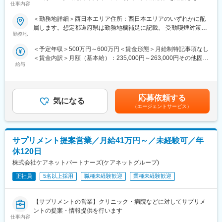
・家賃：一部会社負担
仕事内容
ら成長／異業種出身者が活躍】
・導入教育終了後は、Web講義、e-Learning、集合研修を組み合
・住居契約初期経費：会社負担（上限設定あり）
わせて行う、MR認定試験に100％を担保する対策講座がありま
＜勤務地詳細＞西日本エリア住所：西日本エリアのいずれかに配
・入居時の引越し費用：会社負担（会社指定業者）
＜入社月について＞
す。
属します。想定都道府県は勤務地欄補足に記載。 受動喫煙対策：
この求人は10月1日入社の求人となります
・現場配属後も月1回以上の面談を設けており、成果を出すための
勤務地
屋内全面禁煙変更の範囲：会社の定める事業所
変更の範囲：会社の定める業務
※入社後は合同研修からスタート
フォロー体制を整えております。
＜予定年収＞500万円～600万円＜賃金形態＞月給制特記事項なし
入社月が決まっているため同期も多く安心してスタート可能
★入社同期がいるため、一緒に頑張れる環境です！専門性の高い
＜賃金内訳＞月額（基本給）：235,000円～263,000円その他固定
営業職が目指せます。
給与
手当/月：36,000円～43,000円＜月給＞271,000円～306,000円＜
＜MR（医薬情報担当者）とは＞
昇給有無＞有＜残業手当＞無＜給与補足＞■上記年収には、社宅
医師や薬剤師に対して薬の情報を伝え、「正しく使ってもらうた
■魅力ポイント：
(当社負担分)と日当が含まれます。■社用車貸与と共にガソリン代
めのサポート」をする仕事です
＜安定性＞
を全額支給 ■賞与年2回（昨年度実績4.2ヶ月）、報酬改定年1回■
具体的には、「どんな病気に効くか（効果）／安全性（副作用や
・誰にとっても必要不可欠な医療業界は、景気の影響に左右され
応募依頼する
気になる
全国勤務が可能な方は、50万円の一時金を支給(3ヶ月の試用期間
注意点）／品質に問題はないか」をわかりやすく伝えます
にくく、安定した売上を誇っています。
（エージェントサービス）
後の翌月給与で支給)賃金はあくまでも目安の金額であり、選考を
また、現場で使われた際の声を聞き取り製薬会社へ届け、より良
・当社は、東証プライム上場以来、10期連続で増収中のクオール
通じて上下する可能性があります。月給(月額)は固定手当を含めた
い薬づくりにも貢献します
グループに属しており、主力事業を担っています。
表記です。
自分が関わった薬が患者様の治療につながり、感謝されるやりが
サプリメント提案営業／月給41万円～／未経験可／年
いのある仕事です
＜社会貢献度の高さ＞
自身の売上・営業活動が患者さんのQOLの向上や病気から救うこ
休120日
＼＼求人のポイント／／
とに繋がるため、やりがいをもって営業できます。
株式会社ケアネットパートナーズ(ケアネットグループ)
◎未経験から医療業界へ｜大手製薬会社のプロジェクトで働ける
◎3ヶ月研修＋OJTでゼロから育成｜専門性の高いキャリア形成
正社員
5名以上採用
職種未経験歓迎
業種未経験歓迎
＜頑張りは適切に評価＞
◎年収500万円～＋社宅補助あり｜収入アップ可能
成果に応じた評価制度が整っており、頑張り次第で大幅な年収UP
◎異業種出身者（営業、接客、旅行・ホテル、介護、公務員、教
も目指せます。
【サプリメントの営業】クリニック・病院などに対してサプリメ
員など）が活躍中
ントの提案・情報提供を行います
■福利厚生（転勤を伴う場合）：
仕事内容
■入社後の流れ
＜社宅制度（法人契約）＞