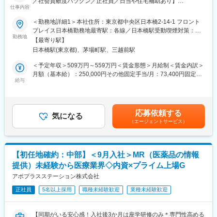
／社会貢献度バツグン／正社員／日当や住宅補助あり】
■ 丁寧な研修・支援体制
仕事内容
入社後は2カ月間の研修（オンライン・対面両方）があります。基
★本ポジションは、未経験から医療業界で活躍できます！
本的なビジネスマナーから、医療営業として必要な知識まで、同
＜勤務地詳細1＞本社住所：東京都中央区日本橋2-14-1 フロント
・医療を通じて社会に貢献したい
期社員と支えあいながら習得することが可能です。
プレイス日本橋勤務地最寄駅：各線／日本橋駅受動喫煙対策：敷
・仕事を通じて学びを深め自己の成長を実感したい
※配属先は入社後に確定する予定です。
勤務地
地内喫煙可能場所あり＜勤務地詳細2＞中部エリア住所：希望を考
【最寄り駅】
・専門職として知識、技能を身に付けたい
また、配属後も一人ひとりの知識とスキルアップのために様々な
慮し、愛知県 岐阜県 静岡県 新潟県 富山県 石川県 福井県 長野県
日本橋駅(東京都)、茅場町駅、三越前駅
・内資系の安定企業で働きたい
研修を用意しています。
のいずれかに配属致します。受動喫煙対策：屋内全面禁煙変更の
という方にはおススメです！
範囲：会社の定める事業所
＜予定年収＞509万円～559万円＜賃金形態＞月給制＜賃金内訳＞
＜2人に1人は未経験入社、75%は異業種からの転職者です＞
■明確な評価制度／やりがいや努力がきちんと報われる報酬制度
月額（基本給）：250,000円その他固定手当/月：73,400円固定残
自身の成果や頑張りが客観的に評価され、年収に反映されます。
給与
業手当/月：101,200円（固定残業時間40時間0分/月）超過した時
■職務内容：
また、在籍年数が増えると永年勤続報奨金や四半期一時金などの
間外労働の残業手当は追加支給＜月給＞424,600円（一律手当を
MR（医薬情報担当者）として、ドクターや医薬品卸へ訪問、医薬
手当もアップします。つまり、やりがいや努力がきちんと報われ
含む）＜昇給有無＞有＜残業手当＞有＜給与補足＞※能力・前給な
品に関する情報提供を行います。
る報酬制度になっています。
どを考慮し、規定により決定します。※年収の他に別途日当（月額
応募依頼する
気になる
3～4万円）・諸手当有昇給：年1回★頑張りに応じて年収UP★赴
（エージェントサービス）
＜MRとは＞
■豊富なキャリアプランとサポート体制
任先の評価次第で大幅に年収をUPできます。（年2回業績給改
医薬品販売に際し、医師への医薬品の効果、効能、副作用を情報
志向性やその時の環境に応じて「特定の領域で専門性を高める」
定）賃金はあくまでも目安の金額であり、選考を通じて上下する
提供がミッションです。
「幅広い疾患をカバーできるオールラウンダーになる」「本社部
可能性があります。月給(月額)は固定手当を含めた表記です。
医薬品は「どの成分に、どのような効果があって、誰に使うと良
門（マネージャー、研修部門など）へのキャリアチェンジ」など
【初任地確約：中部】＜9月入社＞MR（医薬品の情報
いのか」などの情報が付加されて、初めて効果的に使うことがで
幅広いキャリアプランがあります。
提供）未経験から医療業界◇内資×プライム上場G
きます。医師への適切な医薬品情報の提供を通じて、患者さんの
また、弊社のマネージャーのほとんどは、MRからキャリアチェン
治療、地域医療課題に貢献することができます。
アポプラスステーション株式会社
ジしたメンバーです。担当マネージャーが定期的に面談を行い、
分からないことやキャリアに関してサポートします。
正社員
5名以上採用
職種未経験歓迎
業種未経験歓迎
■安心の研修体制：
・入社から3か月間：座学研修（導入教育）のみ
変更の範囲：会社の定める業務
└医薬品や医療業界、営業方法についての知識を身につけます。
【同期がいる安心感！入社後3か月は座学研修のみ＊専門性高める