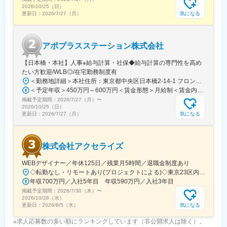
■充実した研修制度
2026/10/25（日）
・入社後3ヶ月は研修に専念（基礎から習得）
気になる
更新日：
2026/7/27（月）
・全員未経験入社！同期とスタートできる環境
・配属後もマネージャーや先輩MRが成長をサポート
アポプラスステーション株式会社
■手厚い福利厚生
・外勤手当（1日1,500円）
【日本橋・本社】人事※給与計算・社保◆給与計算の専門性を高め
・社宅制度（家賃60％会社負担）※条件あり
たい方歓迎/WLB◎/在宅勤務制度有
・転勤時の引越し費用負担
＜勤務地詳細＞本社住所：東京都中央区日本橋2-14-1 フロントプレイス日本橋勤務地最寄駅：各線／日本橋駅受動喫煙対策：敷地内喫煙可能場所あり変更の範囲：会社の定める事業所
・単身赴任手当／帰省補助
＜予定年収＞450万円～600万円＜賃金形態＞月給制＜賃金内訳＞月額（基本給）：243,000円～330,300円固定残業手当/月：57,000円～77,700円（固定残業時間30時間0分/月）超過した時間外労働の残業手当は追加支給＜月給＞300,000円～408,000円（一律手当を含む）＜昇給有無＞有＜残業手当＞有＜給与補足＞※上記金額にスキル・ご経験に応じて加算する可能性がございます※給与詳細は、経験・スキルを考慮した上で決定。■昇給：年1回（4月）賃金はあくまでも目安の金額であり、選考を通じて上下する可能性があります。月給(月額)は固定手当を含めた表記です。
掲載予定期間：
■当社の特徴
2026/7/27（月）
〜
2026/10/25（日）
研修終了後は各製薬メーカーのプロジェクトに配属される『コン
気になる
更新日：
2026/7/27（月）
クラクトMR』。配属期間は平均2～3年程。
新薬案件を中心にプロジェクトが豊富にあり、成長機会が広がり
ます。
株式会社アクセライズ
■豊富なキャリアパス
WEBデザイナー／年休125日／残業月5時間／退職金制度あり
がんや希少疾患の医薬品担当など専門性を深めるキャリアや、マ
◇転勤なし・リモートあり(プロジェクトによる)◇東京23区内を中心としたプロジェクト先▽勤務エリア・東京都内を中心とした一都三県・東京23区内のプロジェクトが中心・プロジェクトによりリモートワークあり・千葉、埼玉、神奈川にも案件あり。強制はなし。■東京本社／東京都千代田区神田小川町1-5-1 神田御幸ビル8F
ネジメント・人材育成など多様なキャリアパスが可能。実際に社
年収700万円／入社5年目 年収590万円／入社3年目
内でキャリアチェンジして活躍している社員も多数います。
掲載予定期間：
2026/7/30（木）
〜
2026/10/28（水）
変更の範囲：会社の定める業務
気になる
更新日：
2026/8/5（水）
※求人応募数の多い順にランキングしています（非公開求人は除く）。