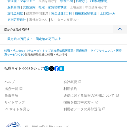
管理職・マネジャー
英語を活かす
学歴不問
転勤なし（勤務地限定）
服装自由
女性活躍
社宅・家賃補助制度
上場企業
中国語を活かす
退職金制度
残業20時間未満
完全週休2日制
職種未経験歓迎
土日祝休み
原則定時退社
海外出張あり
U・Iターン支援あり
ほかの固定給で探す
固定給25万円以上
固定給35万円以上
転職・求人doda（デューダ）トップ
東海
愛知県
医薬品・医療機器・ライフサイエンス・医療
系サービス
CSO
業種未経験歓迎の転職・求人情報
転職サイト dodaをシェア
ヘルプ
会社概要
拠点一覧
利用規約
免責事項
通信に関する情報の利用について
サイトマップ
採用を検討中の方へ
PCサイトを見る
利用者データの外部送信