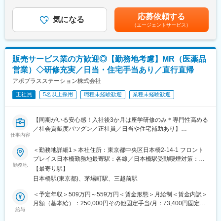
＜2人に1人は未経験入社、75%は異業種からの転職者です＞
■研修体制
含む）＜昇給有無＞有＜残業手当＞有＜給与補足＞※能力・前給な
プロジェクトごとに異なりますが、同社または配属先のメーカー
どを考慮し、規定により決定します。※年収の他に別途日当（月額
応募依頼する
■職務内容：
にて研修が十分にございます。
気になる
3～4万円）・諸手当有昇給：年1回★頑張りに応じて年収UP★赴
（エージェントサービス）
MR（医薬情報担当者）として、ドクターや医薬品卸へ訪問、医薬
プロジェクト配属後もマネージャーが丁寧に支援します。日々の
任先の評価次第で大幅に年収をUPできます。（年2回業績給改
品に関する情報提供を行います。
仕事の悩みやキャリア相談だけでなく、業務に不安がある際など
定）賃金はあくまでも目安の金額であり、選考を通じて上下する
もしっかりとケアします。業界でも特に支援が手厚いと評判で
可能性があります。月給(月額)は固定手当を含めた表記です。
＜MRとは＞
す。
販売サービス業の方歓迎◎【勤務地考慮】MR（医薬品
医薬品販売に際し、医師への医薬品の効果、効能、副作用を情報
営業）◇研修充実／日当・住宅手当あり／直行直帰
提供がミッションです。
◇LINEの企業アカウントから、沿革・事業内容・先輩社員インタ
医薬品は「どの成分に、どのような効果があって、誰に使うと良
アポプラスステーション株式会社
ビュー等が閲覧可能です◇
いのか」などの情報が付加されて、初めて効果的に使うことがで
https://liff.line.me/1655046877-Gm8rqdqY/landing?
正社員
5名以上採用
職種未経験歓迎
業種未経験歓迎
きます。医師への適切な医薬品情報の提供を通じて、患者さんの
follow=%40124wcdmz&lp=SS7pcT&liff_id=1655046877-
治療、地域医療課題に貢献することができます。
Gm8rqdqY
【同期がいる安心感！入社後3か月は座学研修のみ＊専門性高める
■安心の研修体制：
変更の範囲：会社の定める業務
／社会貢献度バツグン／正社員／日当や住宅補助あり】
・入社から3か月間：座学研修（導入教育）のみ
仕事内容
└医薬品や医療業界、営業方法についての知識を身につけます。
★本ポジションは、未経験から医療業界で活躍できます！
＜勤務地詳細1＞本社住所：東京都中央区日本橋2-14-1 フロント
・導入教育終了後は、Web講義、e-Learning、集合研修を組み合
・医療を通じて社会に貢献したい
プレイス日本橋勤務地最寄駅：各線／日本橋駅受動喫煙対策：敷
わせて行う、MR認定試験に100％を担保する対策講座がありま
・仕事を通じて学びを深め自己の成長を実感したい
勤務地
地内喫煙可能場所あり＜勤務地詳細2＞全国エリア住所：全国エリ
す。
【最寄り駅】
・専門職として知識、技能を身に付けたい
ア 受動喫煙対策：屋内全面禁煙変更の範囲：会社の定める事業所
・現場配属後も月1回以上の面談を設けており、成果を出すための
日本橋駅(東京都)、茅場町駅、三越前駅
・内資系の安定企業で働きたい
（リモートワーク含む）
フォロー体制を整えております。
という方にはおススメです！
＜予定年収＞509万円～559万円＜賃金形態＞月給制＜賃金内訳＞
★入社同期がいるため、一緒に頑張れる環境です！専門性の高い
＜2人に1人は未経験入社、75%は異業種からの転職者です＞
月額（基本給）：250,000円その他固定手当/月：73,400円固定残
営業職が目指せます。
給与
業手当/月：101,200円（固定残業時間40時間0分/月）超過した時
■職務内容：