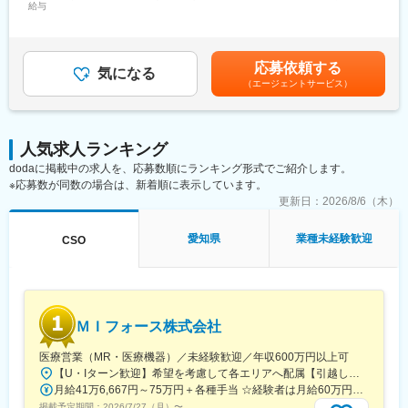
多数のメーカー様との取引があるからこそ多様な経験を積むこと
給与
手当/月：36,000円～43,000円＜月給＞271,000円～306,000円＜
＜MR（医薬情報担当者）とは＞
ができ、PMとして顧客や医師とレベルの高い関係を築くことも、
昇給有無＞有＜残業手当＞無＜給与補足＞■上記年収には、社宅
医師や薬剤師に対して薬の情報を伝え、「正しく使ってもらうた
本社で事業企画や採用、社員の育成などに関わることも可能で
(当社負担分)と日当が含まれます。■社用車貸与と共にガソリン代
めのサポート」をする仕事です
す。複数のプロジェクトを経験し、新たなキャリアに挑戦してい
を全額支給 ■賞与年2回（昨年度実績4.2ヶ月）、報酬改定年1回■
具体的には、「どんな病気に効くか（効果）／安全性（副作用や
応募依頼する
くことを期待しています。
気になる
全国勤務が可能な方は、50万円の一時金を支給(3ヶ月の試用期間
注意点）／品質に問題はないか」をわかりやすく伝えます
（エージェントサービス）
後の翌月給与で支給)賃金はあくまでも目安の金額であり、選考を
また、現場で使われた際の声を聞き取り製薬会社へ届け、より良
■勤務地：
通じて上下する可能性があります。月給(月額)は固定手当を含めた
い薬づくりにも貢献します
（1）北海道：北海道
表記です。
自分が関わった薬が患者様の治療につながり、感謝されるやりが
（2）東北：青森・秋田・岩手・山形・宮城・福島
いのある仕事です
人気求人ランキング
（3）関東：東京・神奈川・千葉・埼玉・茨城・栃木・群馬
dodaに掲載中の求人を、応募数順にランキング形式でご紹介します。
（4）甲信越：新潟・長野・山梨
＼＼求人のポイント／／
※応募数が同数の場合は、新着順に表示しています。
（5）東海：愛知・岐阜・三重・静岡
◎未経験から医療業界へ｜大手製薬会社のプロジェクトで働ける
更新日：
2026/8/6（木）
（6）北陸：富山・石川・福井
◎3ヶ月研修＋OJTでゼロから育成｜専門性の高いキャリア形成
（7）近畿：大阪・京都・滋賀・奈良・和歌山・兵庫
◎年収500万円～＋社宅補助あり｜収入アップ可能
（8）中国：岡山・広島・山口・島根・鳥取
愛知県
業種未経験歓迎
CSO
◎異業種出身者（営業、接客、旅行・ホテル、介護、公務員、教
（9）四国：香川・徳島・高知・愛媛
員など）が活躍中
（10）九州：福岡・大分・宮崎・鹿児島・熊本・佐賀・長崎・沖
縄
■入社後の流れ
▽約3ヶ月の研修（医療知識・業務理解）
変更の範囲：会社の定める業務
ＭＩフォース株式会社
▽現場配属（4ヶ月目～）※マネージャーなど周囲のサポートを受
けながら実務習得
医療営業（MR・医療機器）／未経験歓迎／年収600万円以上可
▽キャリア形成（MR経験者スペシャリスト・管理職や本社管理職
【U・Iターン歓迎】希望を考慮して各エリアへ配属【引越し代は会社全額負担】■本社 東京都中央区築地1-13-1 銀座松竹スクエア9F■勤務エリア：（1）北海道：北海道（2）東北：青森・秋田・岩手・山形・宮城・福島（3）関東：東京・神奈川・千葉・埼玉・茨城・栃木・群馬（4）甲信越：新潟・長野・山梨（5）東海：愛知・岐阜・三重・静岡（6）北陸：富山・石川・福井（7）近畿：大阪・京都・滋賀・奈良・和歌山・兵庫（8）中国：岡山・広島・山口・島根・鳥取（9）四国：香川・徳島・高知・愛媛（10）九州：福岡・大分・宮崎・鹿児島・熊本・佐賀・長崎・沖縄※勤務地限定～全国転勤（規定あり）の選択可能※配属エリアは希望を考慮して決定いたします。希望範囲外への転勤はありません。※変更の範囲：会社の定める事業所（リモートワーク含む）
へのキャリアアップ＆キャリアチェンジの可能性アリ）
月給41万6,667円～75万円＋各種手当 ☆経験者は月給60万円以上！・・・・・・■未経験者：月給41万6,667円～＋各種手当※上記には固定残業代（7万9,114円～／30時間分）を含みます。※超過分は別途全額支給いたします。◎手当を含めれば初年度から年収600万円以上も可能！・・・・・・■経験者：月給60万円～75万円＋各種手当※上記には固定残業代（11万760円～／30時間分）を含みます。※超過分は別途全額支給いたします。＜年収例＞◎初年度年収は700万円以上！◎最大年収900万円以上も目指せる♪・・・・・・＼社員の年収例／ 800万円／36歳（入社3年） 860万円／42歳（入社4年） 920万円／45歳（入社6年） ※諸手当含む
掲載予定期間：
2026/7/27（月）
〜