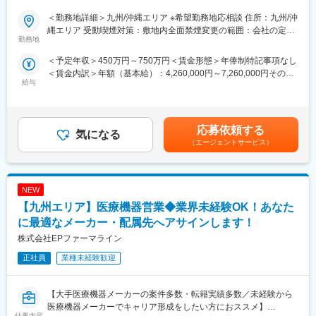
地は原則ブロックごとの配属が可能】
製薬企業向けのマーケティング／販促事業を展開する当社にて、
＜勤務地詳細＞九州/沖縄エリア ※希望勤務地応相談 住所：九州/沖
■キャリアの選択肢を広げる働き方：
MRを募集致します。
縄エリア 受動喫煙対策：敷地内全面禁煙変更の範囲：会社の定め
スペシャリティ領域への挑戦、新薬PJなど市場価値を高める機
勤務地
る事業所（リモートワーク含む）
会、自身の強みを活かしたPJ相談などが可能です。定期的な面談
【仕事内容】
＜予定年収＞450万円～750万円＜賃金形態＞年俸制特記事項なし
を通じて、その時々に応じたプロジェクトを提示するなどフレキ
入社後、クライアントである製薬企業でのMR活動に従事いただき
＜賃金内訳＞年額（基本給）：4,260,000円～7,260,000円その他
シブルにキャリアが形成できます。その他、本社部門（マネージ
ます。
給与
固定手当/月：20,000円＜月額＞375,000円～625,000円（12分
ャー、研修部門など）への道もあります。
医療施設を訪問し、ドクターを始め医療従事者に対して医薬品の
割）＜昇給有無＞有＜残業手当＞有＜給与補足＞上記年収はあく
品質・有効性・安全性などに関する情報の提供、収集、伝達を主
まで目安であり、前職・経験考慮上、決定いたします。・昇給年2
■明確な評価制度：
に行っていただきます。
回・諸手当：MR手当（上記に含む）、外勤日当 ※各種手当は就
自身の成果や頑張りが客観的に評価され、年収に反映されます。
応募依頼する
気になる
業規則に則る・その他：車両、iPad、PC/携帯貸与 （プロジェク
また、在籍年数が増えると永年勤続報奨金や四半期一時金などの
【教育研修】
（エージェントサービス）
トによる）賃金はあくまでも目安の金額であり、選考を通じて上
手当もアップします。つまり、やりがいや努力がきちんと報われ
製品教育、継続研修はもちろんのこと、オンコロジー領域専門研
下する可能性があります。月給(月額)は固定手当を含めた表記で
る報酬制度になっています。
修、ハイブリッドMR研修、
す。
ビジネススキル研修、IT研修（エクセル、ｍｙMR君）等特徴的な
【サポート体制】
NEW
研修を受講頂けます。
配属後は担当マネージャーが丁寧に支援します。日々の仕事の悩
【九州エリア】医療機器営業◆業界未経験OK！あなた
みや、キャリア形成の相談等、伴走者として活躍をサポートしま
【当社について】
に最適なメーカー・配属先へアサインします！
す。また知識・スキルレベルを上げるために様々な研修をご用意
当社はエムスリーグループのであり、現在はCSO事業とメディカ
株式会社EPファーマライン
しています。
ルマーケター事業の2つの事業を柱にビジネスを展開しています。
正社員
業種未経験歓迎
変更の範囲：会社の定める業務
【当社CSO事業の特徴】
■先発品特化型
先発品を扱うPJTをメインで受注しているため、基本的には入社
【大手医療機器メーカーの案件多数・転籍実績多数／未経験から
後2ndPJT以降も先発品の経験を積み、MRとして専門性を磨くこ
医療機器メーカーでキャリア形成をしたい方におススメ】
仕事内容