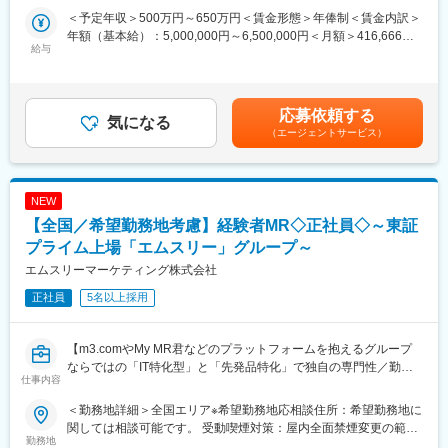
契約社員採用となるため、今までの全国転勤から解放された働き
ます。）変更の範囲：会社の定める事業所
＜予定年収＞500万円～650万円＜賃金形態＞年俸制＜賃金内訳＞
方が可能です。
年額（基本給）：5,000,000円～6,500,000円＜月額＞416,666円
主に医療機器メーカーを早期退職したメンバー、介護などで短期
給与
～541,666円（12分割）＜昇給有無＞有＜残業手当＞有賃金はあ
間医療現場を離れていた方が現在活躍をしています。
くまでも目安の金額であり、選考を通じて上下する可能性があり
※別途正社員募集も行っております(転勤あり)ので、ご要望がござ
ます。月給(月額)は固定手当を含めた表記です。
いましたらお申し付けください！
応募依頼する
気になる
【業務内容】
（エージェントサービス）
入社後は配属前研修を受けたのち、当社クライアントである医療
機器メーカーへ配属されます。
行っていただくお仕事は、医療機器メーカーとして製品のシェア
NEW
拡大と適正使用のための働きかけ。
医療機器営業時代に培った経験をそのまま活かしていただきま
【全国／希望勤務地考慮】経験者MR◇正社員◇～東証
す。
プライム上場「エムスリー」グループ～
今までのご経験を活かせるプロジェクトをご提案いたします。
エムスリーマーケティング株式会社
正社員
5名以上採用
【EPファーマラインでキャリアを築くメリット】
■入社後も強力なバックアップが受けられます！
業界のご経験があっても、会社が異なれば「当たり前」も異なり
【m3.comやMy MR君などのプラットフォームを抱えるグループ
ます。
ならではの「IT特化型」と「先発品特化」で独自の専門性／勤務
仕事内容
業界経験者だからこそのギャップをいち早く解消するのが、本部
地は原則ブロックごとの配属が可能】
スタッフであるプロジェクトマネージャーの役割です。
製薬企業向けのマーケティング／販促事業を展開する当社にて、
＜勤務地詳細＞全国エリア※希望勤務地応相談住所：希望勤務地に
1人のプロジェクトマネージャーが管理する営業は約20名程度で
MRを募集致します。
関しては相談可能です。 受動喫煙対策：屋内全面禁煙変更の範
あり、相談事があればいつでも連絡できる距離感です。
勤務地
囲：会社の定める事業所（リモートワーク含む）