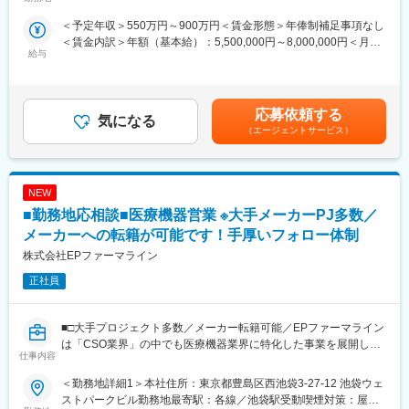
事業所
に向けた研修も充実しています。
す。CSOの中でも特に手厚いサポート体制の中で、若手や経験が
＜予定年収＞550万円～900万円＜賃金形態＞年俸制補足事項なし
例えば、効果的なリモートディテールの研修は全員受講頂くこと
浅い方もMRとしてスキルが身に着く環境です。外資製薬メーカー
＜賃金内訳＞年額（基本給）：5,500,000円～8,000,000円＜月額
が出来、そのほかにもmyMR君などのシステムを戦略的に活用す
やバイオベンチャーとの繋がりが強く最先端の医薬品に携われる
給与
＞458,333円～666,666円（12分割）＜昇給有無＞有＜残業手当＞
る方法についても、研修を実施しています。
チャンスがあります。
無＜給与補足＞同社は年俸制になります。別途以下のような手当
があります。■四半期一時金：10万円（四半期に1回、10万円程度
【魅力ポイント】
支給）※ただし支給条件があります賃金はあくまでも目安の金額で
変更の範囲：会社の定める業務
■充実したサポート体制：
応募依頼する
気になる
あり、選考を通じて上下する可能性があります。月給(月額)は固定
配属後は担当マネージャーが丁寧に支援します。日々の仕事の悩
（エージェントサービス）
手当を含めた表記です。
みや、キャリア形成の相談等、伴走者として活躍をサポートしま
す。また知識・スキルレベルを上げるために様々な研修をご用意
しています。
NEW
■エリアを跨ぐ転勤なし：
■勤務地応相談■医療機器営業 ※大手メーカーPJ多数／
初任地希望だけでなく、エリアを跨いでの転勤はございません。
メーカーへの転籍が可能です！手厚いフォロー体制
2ndプロジェクト以降も希望や適性に応じて、アサインを検討い
株式会社EPファーマライン
たします。
正社員
■明確な評価制度：
自身の成果や頑張りが客観的に評価され、年収に反映されます。
また、在籍年数が増えると永年勤続報奨金や四半期一時金などの
■□大手プロジェクト多数／メーカー転籍可能／EPファーマライン
手当もアップします。つまり、やりがいや努力がきちんと報われ
は「CSO業界」の中でも医療機器業界に特化した事業を展開して
仕事内容
る報酬制度になっています。
いる、国内でも数少ない大手企業です！■□
＜勤務地詳細1＞本社住所：東京都豊島区西池袋3-27-12 池袋ウェ
【キャリアパス】
■募集概要：
ストパークビル勤務地最寄駅：各線／池袋駅受動喫煙対策：屋内
入社後は希望や経験に応じたプロジェクトに配属します。メーカ