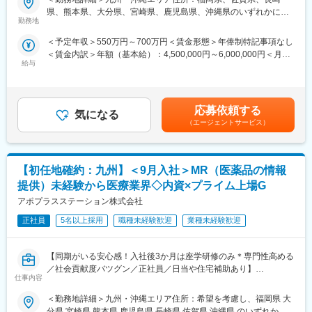
大学/幹病院、開業医の医師・コメディカルなどと面談して、製品
方のご支援の実績もあるなど選考の合格率も高いです。
県、熊本県、大分県、宮崎県、鹿児島県、沖縄県のいずれかに配
に関わる情報提供やデモなどを行います。
（3）長期就業／キャリア形成が可能：
勤務地
変更の範囲：会社の定める業務
属します。 受動喫煙対策：屋内全面禁煙変更の範囲：会社の定め
弊社所属のMRはシニア（50代）がボリュームゾーン。契約社員
る事業所
＜予定年収＞550万円～700万円＜賃金形態＞年俸制特記事項なし
■キャリアパス
としてパフォーマンスが高い場合は50代の方でも正社員への転換
＜賃金内訳＞年額（基本給）：4,500,000円～6,000,000円＜月額
自身の志向性、働き方に応じて様々なキャリアパスがあります。1
もあります。契約の更新についても著しく業務態度が悪い／業績
給与
＞375,000円～500,000円（12分割）＜昇給有無＞有＜残業手当＞
つの領域を極める、複数のプロジェクトに参画し、経験を広げ
が上がっていないなどではない限りは原則更新となります。ま
有＜給与補足＞（正社員のみ対象）・昇給年１回 ・プロジェク
る、同社のプロジェクトマネージャーを目指す、リクルートやト
た、プロジェクトが終了してしまった場合も責任をもって再配属
ト賞与（過去実績年俸の約10%）（全社員対象）・四半期一時金
レーニングの部署に異動するなど、自身の努力次第で様々な可能
先を探します。また、過去営業成績の優秀な方ではメーカー登用
ー年収例ー820万円／入社6年目（月給58万円＋賞与＋手当）700
性が開かれています。
の実績もあります。
応募依頼する
気になる
万円／入社3年目（月給50万円＋賞与＋手当）550万円／入社1年
（エージェントサービス）
目（月給43万円＋賞与＋手当）賃金はあくまでも目安の金額であ
■メーカー転籍のキャリアパス
り、選考を通じて上下する可能性があります。月給(月額)は固定手
プロジェクトによってはメーカーへ転籍の打診を受けることがあ
当を含めた表記です。
り、7割程の社員が実際に転籍打診を受けております。断って別の
【初任地確約：九州】＜9月入社＞MR（医薬品の情報
プロジェクトに進むことも可能ですので、ずっと当社に残り様々
な経験を積んだり、何年か当社で働いて幅広い経験を積んでから
提供）未経験から医療業界◇内資×プライム上場G
転籍する、といった幅広いキャリアパスがございます。
アポプラスステーション株式会社
■同社(CSO)で働くメリット
正社員
5名以上採用
職種未経験歓迎
業種未経験歓迎
1.同社に所属し、各メーカーのプロジェクトに参画することで幅
広い領域の経験を積むことができるので、マルチな知識や経験を
【同期がいる安心感！入社後3か月は座学研修のみ＊専門性高める
得ることができます。それにより自身の可能性を大きく伸ばすこ
／社会貢献度バツグン／正社員／日当や住宅補助あり】
とができます。
仕事内容
2.キャリアパスが多数あるだけでなく、メーカー社員に比べ、早
★本ポジションは、未経験から医療業界で活躍できます！
期にキャリアを積むことができます。努力と能力によって、給与
＜勤務地詳細＞九州・沖縄エリア住所：希望を考慮し、福岡県 大
・医療を通じて社会に貢献したい
もポジションも上げることができます。
分県 宮崎県 熊本県 鹿児島県 長崎県 佐賀県 沖縄県 のいずれかに