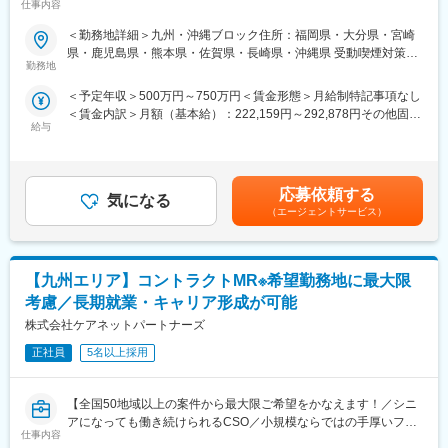
仕事内容
CSOは本部のバックアップ体制が何より重要です。1人のプロジ
ェクトマネージャーが管理する営業は約20名程度であり、相談事
■業務内容：
＜勤務地詳細＞九州・沖縄ブロック住所：福岡県・大分県・宮崎
があればいつでも連絡できる距離感です。1～2カ月に一度の面談
医療系総合職として製薬メーカーや医療機器メーカー等業務を委
県・鹿児島県・熊本県・佐賀県・長崎県・沖縄県 受動喫煙対策：
も実施しており、日々の業務だけでなく中長期的な視点での相談
託する「CSO」に所属し、プロジェクトごとに複数のメーカーで
勤務地
屋内全面禁煙変更の範囲：会社の定める事業所（リモートワーク
も可能です。また、クライアント・社内評価に基いた明確な評価
勤務いただきます。今回は大手医療機器メーカー様へのプロジェ
含む）
＜予定年収＞500万円～750万円＜賃金形態＞月給制特記事項なし
制度により、キャリアや年収アップに向けた目標を定めやすい環
クトへアサイン予定です。グローバルトップメーカーなど様々な
＜賃金内訳＞月額（基本給）：222,159円～292,878円その他固定
境です。
PJTに携わる事が出来ます。
給与
手当/月：68,750円～95,000円固定残業手当/月：84,091円～
112,122円（固定残業時間30時間0分/月）超過した時間外労働の
■基本的に稼働率は100%！
■医療機器営業・MR：
残業手当は追加支給＜月給＞375,000円～500,000円（一律手当を
常時、待機期間が発生することが無いよう隙間なくアサインをし
ご本人の希望やお人柄を見て活躍できる場を提供いたします。
含む）＜昇給有無＞有＜残業手当＞有＜給与補足＞業績に応じて
ています。これも比較的少数規模に抑えて運営を行っているから
◎医療機器営業
応募依頼する
気になる
インセンティブあり賃金はあくまでも目安の金額であり、選考を
こそ実現ができていることであり、強みの部分です。
医師や医療機器を扱う医療従事者に医療機器の情報提供や販売を
（エージェントサービス）
通じて上下する可能性があります。月給(月額)は固定手当を含めた
行います。販売だけでなく、実際使用する際のトレーニングサポ
表記です。
■数字で見るEPファーマライン（2025年10月時点）：
ートやアフターフォローまで手掛けることが特徴で、医療の現場
・従業員数1400名以上／入社3年以内の離職率6%
を実感できる活動ができます。
・男女比4:6
【九州エリア】コントラクトMR※希望勤務地に最大限
◎MR（医薬情報担当者）
・有給取得率70%
医師や薬剤師、看護師など医療従事者に医薬品の効果や副作用な
考慮／長期就業・キャリア形成が可能
・産休産後休暇取得率100%／育休復帰率95%
どの情報提供や情報収集を行います。患者さんのQOL改善に向
株式会社ケアネットパートナーズ
・医療系有資格者：1040名在籍
け、日々最新情報を学習し医療の一旦を担う専門性の高い活動が
・従業員平均年齢：従業員平均年齢37.1歳
できます。
正社員
5名以上採用
変更の範囲：会社の定める業務
■入社後の流れ：
【全国50地域以上の案件から最大限ご希望をかなえます！／シニ
入社後は導入研修を受講。アサイン先企業の研修などフォロー体
アになっても働き続けられるCSO／小規模ならではの手厚いフォ
制は万全で、医療機器営業に必要な製品知識や業界の知識は入社
仕事内容
ロー】
後に習得することができます。