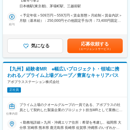
【最寄り駅】
・専門職として知識、技能を身に付けたい
フォロー体制を整えております。
社住所：東京都中央区日本橋2-14-1 フロントプレイス日本橋勤務
日本橋駅(東京都)、茅場町駅、三越前駅
・内資系の安定企業で働きたい
★入社同期がいるため、一緒に頑張れる環境です！専門性の高い
地最寄駅：各線／日本橋駅受動喫煙対策：敷地内喫煙可能場所あ
という方にはおススメです！
営業職が目指せます。
り変更の範囲：会社の定める事業所
＜予定年収＞509万円～559万円＜賃金形態＞月給制＜賃金内訳＞
＜2人に1人は未経験入社、75%は異業種からの転職者です＞
月額（基本給）：250,000円その他固定手当/月：73,400円固定残
■魅力ポイント：
給与
業手当/月：101,200円（固定残業時間40時間0分/月）超過した時
■職務内容：
＜安定性＞
間外労働の残業手当は追加支給＜月給＞424,600円（一律手当を
MR（医薬情報担当者）として、ドクターや医薬品卸へ訪問、医薬
・誰にとっても必要不可欠な医療業界は、景気の影響に左右され
含む）＜昇給有無＞有＜残業手当＞有＜給与補足＞※能力・前給な
品に関する情報提供を行います。
にくく、安定した売上を誇っています。
どを考慮し、規定により決定します。※年収の他に別途日当（月額
応募依頼する
・当社は、東証プライム上場以来、10期連続で増収中のクオール
気になる
3～4万円）・諸手当有昇給：年1回★頑張りに応じて年収UP★赴
（エージェントサービス）
＜MRとは＞
グループに属しており、主力事業を担っています。
任先の評価次第で大幅に年収をUPできます。（年2回業績給改
医薬品販売に際し、医師への医薬品の効果、効能、副作用を情報
定）賃金はあくまでも目安の金額であり、選考を通じて上下する
提供がミッションです。
＜社会貢献度の高さ＞
可能性があります。月給(月額)は固定手当を含めた表記です。
医薬品は「どの成分に、どのような効果があって、誰に使うと良
自身の売上・営業活動が患者さんのQOLの向上や病気から救うこ
【九州】経験者MR ※幅広いプロジェクト・領域に携
いのか」などの情報が付加されて、初めて効果的に使うことがで
とに繋がるため、やりがいをもって営業できます。
われる／プライム上場グループ／豊富なキャリアパス
きます。医師への適切な医薬品情報の提供を通じて、患者さんの
治療、地域医療課題に貢献することができます。
アポプラスステーション株式会社
＜頑張りは適切に評価＞
成果に応じた評価制度が整っており、頑張り次第で大幅な年収UP
正社員
■安心の研修体制：
も目指せます。
・入社から3か月間：座学研修（導入教育）のみ
└医薬品や医療業界、営業方法についての知識を身につけます。
■福利厚生（転勤を伴う場合）：
プライム上場のクオールグループの一員である、アポプラスの社
・導入教育終了後は、Web講義、e-Learning、集合研修を組み合
＜社宅制度（法人契約）＞
員として契約した製薬企業のプロジェクト担当MRとして業務に従
わせて行う、MR認定試験に100％を担保する対策講座がありま
・家賃：一部会社負担
仕事内容
事していただきます。内資・外資の新薬メーカー、ジェネリック
す。
・住居契約初期経費：会社負担（上限設定あり）
メーカーなどプロジェクトは多岐に渡りますので、今までの経験
＜勤務地詳細＞九州・沖縄エリア住所：希望を考慮し、福岡県 大
・現場配属後も月1回以上の面談を設けており、成果を出すための
・入居時の引越し費用：会社負担（会社指定業者）
を活かせる環境が整っています。
分県 宮崎県 熊本県 鹿児島県 長崎県 佐賀県 沖縄県 のいずれかに
フォロー体制を整えております。