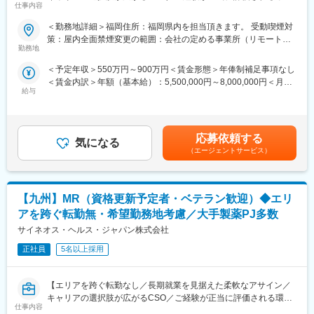
仕事内容
境】
※病院の経営コンサル、医薬品メーカーのマーケティング支援、人
事担当者などの管理部門など
＜勤務地詳細＞福岡住所：福岡県内を担当頂きます。 受動喫煙対
【はじめに】
（３）手厚い研修体制でスキルアップができます：製品研修、ス
策：屋内全面禁煙変更の範囲：会社の定める事業所（リモートワ
今回はMRを募集します。MR資格更新予定の方・ベテランの方も
キル研修、学術研修と、国内最大手だからこそ仕事に必要な知識
勤務地
ーク含む）
歓迎です。勤務地はご本人様の希望を鑑み決定いたします。20代
やスキルをしっかりと身に付けられる研修制度があります。MRと
＜予定年収＞550万円～900万円＜賃金形態＞年俸制補足事項なし
～50代まで幅広く活躍しており、長期就業も叶う環境です。
してのスキルのみならず、データ分析、マーケティングなど多角
＜賃金内訳＞年額（基本給）：5,500,000円～8,000,000円＜月額
的にヘルスケアのプロフェッショナル人材を育成する研修制度を
給与
＞458,333円～666,666円（12分割）＜昇給有無＞有＜残業手当＞
【業務内容】
整備しています。
無＜給与補足＞同社は年俸制になります。別途以下のような手当
大手製薬会社などを中心としたクライアントのプロジェクトへの
があります。・四半期一時金：10万円（四半期に1回、10万円程
配属です。担当エリアの医療機関（開業医、病院）を訪問して、
【IQVIAサービシーズジャパンについて】
度支給）※ただし支給条件有。賃金はあくまでも目安の金額であ
医師、薬剤師に課題解決するための医薬品情報を提供、副作用情
・世界100以上の国と地域／8万人の社員が、医薬品の臨床開発～
応募依頼する
気になる
り、選考を通じて上下する可能性があります。月給(月額)は固定手
報を収集を行っていただきます。
プロモーションに携わり、市場を流通するほぼすべての医薬品に
（エージェントサービス）
当を含めた表記です。
関与しています
《具体的には...》
・日本においても業界トップシェアを誇り、常時100以上のPJが
■新薬のプロモーション
稼働しています
【九州】MR（資格更新予定者・ベテラン歓迎）◆エリ
■長期収載品の市場拡大
■ジェネリック医薬品のプロモーション
アを跨ぐ転勤無・希望勤務地考慮／大手製薬PJ多数
※プロジェクトの状況によっては、選考保留（ご紹介できるプロジ
変更の範囲：会社の定める業務
サイネオス・ヘルス・ジャパン株式会社
ェクトが出るまで保留）となる場合もございますのであらかじめ
ご認識の程よろしくお願いします※
正社員
5名以上採用
【魅力ポイント】
【エリアを跨ぐ転勤なし／長期就業を見据えた柔軟なアサイン／
■エリアを跨ぐ転勤なし：
キャリアの選択肢が広がるCSO／ご経験が正当に評価される環
初任地希望だけでなく、エリアを跨いでの転勤はないため、転勤
仕事内容
境】
負担が軽減できます。2ndプロジェクト以降も希望や適性に応じ