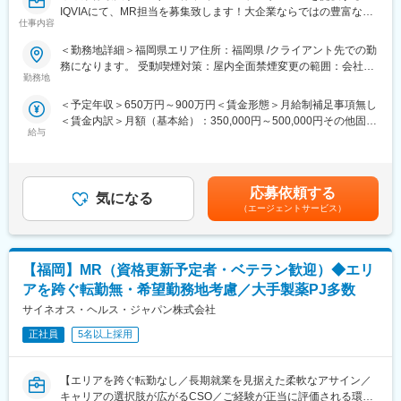
IQVIAにて、MR担当を募集致します！大企業ならではの豊富なキ
介可能、また過去には、10年ほどブランクのある50代の方のご支
仕事内容
ャリアパスがございます◆◇
援の実績もあるなど選考の合格率も高いです。
（3）長期就業／キャリア形成が可能
＜勤務地詳細＞福岡県エリア住所：福岡県 /クライアント先での勤
【具体的な業務詳細】
弊社所属のMRはシニア（50代）がボリュームゾーン。プロジェ
務になります。 受動喫煙対策：屋内全面禁煙変更の範囲：会社の
国内トップクラスのプロジェクト受託実績を誇る当社の一員とし
クト終了後も責任をもって再配属先を探します。また、過去営業
勤務地
定める事業所
て、医薬品PJなどを中心にクライアントビジネス拡大に貢献して
成績の優秀な方ではメーカー登用の実績もあります。
＜予定年収＞650万円～900万円＜賃金形態＞月給制補足事項無し
いただきます。
＜賃金内訳＞月額（基本給）：350,000円～500,000円その他固定
・担当エリアの訪問医療施設のターゲティング、担当医療施設へ
■企業の特徴
給与
手当/月：27,000円＜月給＞377,000円～527,000円＜昇給有無＞
の訪問計画作成、担当医療施設への訪問、医療従事者とのリレー
同社は国内最大級のヘルステック企業のグループ会社で、安定し
有＜残業手当＞無＜給与補足＞【残業手当について】管理監督者
ション構築
た財務基盤のもとで働けます。医療従事者向けポータルサイト
の承認の上、研究会、顧客との会議等が発生する場合、別途残業
・卸への訪問、同行、卸 MSとのリレーション構築
「CareNet.com」を運営する親会社の強力なサポートを受けなが
手当支給する。【補足】プロジェクト稼働手当(35,000円)、外勤
・医療従事者向けの説明会の企画・実施、医師同士のコミュニケ
ら、最新の医療情報に触れられる環境が整っています。成長フェ
応募依頼する
気になる
日当（1日1,500円／外勤3.5時間以上）■変動賞与制（6月・12
ーション推進のための研究会・勉強会の立ち上げ、講演会の企
ーズの活気あふれる環境で、キャリアアップを目指せる魅力的な
（エージェントサービス）
月・3月）※平均実績6ヶ月分■インセンティブ：3月（対象者）賃
画・運営 等
職場です。
金はあくまでも目安の金額であり、選考を通じて上下する可能性
※勤務地については、選考内で希望を伺ったうえで決定します。
また、グループ間でのキャリア開発も可能です。MR以外の他職種
があります。月給(月額)は固定手当を含めた表記です。
へのキャリア形成も進めていることも大きな特徴です。
【福岡】MR（資格更新予定者・ベテラン歓迎）◆エリ
＼IQVIAでMRとして働く魅力／
（１）充実の待遇：同業他社の中でも平均給与の高さや非課税の
変更の範囲：会社の定める業務
アを跨ぐ転勤無・希望勤務地考慮／大手製薬PJ多数
日当の支給の他、退職金や団体保険制度、単身赴任手当や月1回の
サイネオス・ヘルス・ジャパン株式会社
帰省交通費の支給など福利厚生が充実しており、長期就業される
社員が多いのも特徴です。
正社員
5名以上採用
（２）豊富なキャリアップの機会があります： MRとして専門性
を磨き、管理職を目指していただく方も多くございますし、社内
【エリアを跨ぐ転勤なし／長期就業を見据えた柔軟なアサイン／
公募制度も充実しておりますので、IQVIAが展開している他の事業
キャリアの選択肢が広がるCSO／ご経験が正当に評価される環
部への異動も可能です。