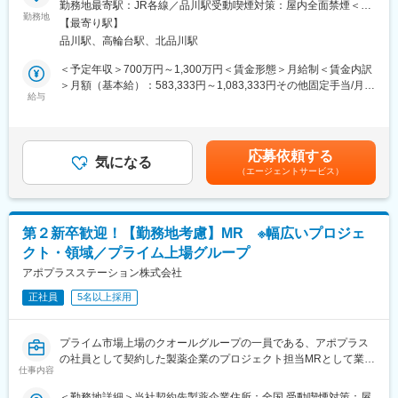
(2)プロジェクトマネジメント体制：プロジェクトマネージャー、
勤務地最寄駅：JR各線／品川駅受動喫煙対策：屋内全面禁煙＜勤
■業務概要：
スーパーバイザーが日々の活動をフォローします。定期的な連絡
勤務地
務地詳細2＞全国住所：全国 ※希望勤務地はアドバイザーにお伝
【最寄り駅】
国内トップクラスの規模とプロジェクト受託実績を誇る当社の一
や面談のほか、必要に応じて素早くバックアップに入るなど、MR
えください。 受動喫煙対策：屋内全面禁煙変更の範囲：会社の定
品川駅、高輪台駅、北品川駅
員となり、MSL（メディカル・サイエンス・リエゾン）として、
として結果を出せるように万全のサポート体制を整えています。
める事業所
IQVIAのクライアントである医薬品メーカーにてご活躍いただきま
(3)豊富なプロジェクト数、50社を超える多数の取引メーカー：同
＜予定年収＞700万円～1,300万円＜賃金形態＞月給制＜賃金内訳
す。
業他社と比較しても、多くのプロジェクト数があり、様々なご経
＞月額（基本給）：583,333円～1,083,333円その他固定手当/月：
験を活かしていただくことが可能です。20代～60代までの幅広い
給与
35,000円＜月給＞618,333円～1,118,333円＜昇給有無＞有＜残業
■業務内容：
年代のMRの方が活躍されています。
手当＞無＜給与補足＞【残業手当について】管理監督者の承認の
MSLは、 担当する疾患領域における最新の科学知識に基づき、社
■中途入社社員の年収例：
上、研究会、顧客との会議等が発生する場合、別途残業手当支給
外医科学専門家と同じ科学者同士の立場で医学的・科学的情報の
・入社3年目（MR経験者）28歳：642万（月給＋日当＋住宅手
する。【補足】プロジェクト稼働手当(35,000円)、外勤日当（1日
応募依頼する
交換並びに意見交換を通じて、アンメット・メディカル・ニーズ
当）
気になる
1,500円／外勤3.5時間以上）■変動賞与制（6月・12月・3月）※平
（エージェントサービス）
（注：未だ満たされていない医療ニーズ、有効な治療方法がない
・入社5年目（MR経験者）33歳：712万（月給＋日当＋住宅手
均実績6ヶ月分■インセンティブ：3月（対象者）賃金はあくまで
疾患に対する医療ニーズ）を収集し、育薬に貢献することが主な
当）
も目安の金額であり、選考を通じて上下する可能性があります。
役割です。具体的には、担当製品に関連する疾患・治療の国内外
月給(月額)は固定手当を含めた表記です。
の最新情報を収集し、データの解釈や今後必要なデータ等につい
変更の範囲：会社の定める業務
第２新卒歓迎！【勤務地考慮】MR ※幅広いプロジェ
て医療者と議論を行い、インサイト（知見）を得て、より安全な
クト・領域／プライム上場グループ
薬剤の使い方の検討や、より使いやすい薬剤への改善に活かしま
す。これにより、治療の効率が上がったり、適応症（対象となる
アポプラスステーション株式会社
疾病）が増えたり、次の新薬開発のヒントを得ることで、薬剤価
正社員
5名以上採用
値の最大化を実現させることが主な業務です。そのほか、医療者
からのリクエストに基づいた質疑対応や、臨床研究の相談窓口と
しての役割もあります。
プライム市場上場のクオールグループの一員である、アポプラス
の社員として契約した製薬企業のプロジェクト担当MRとして業務
■研修体制：
仕事内容
に従事していただきます。内資・外資の新薬メーカー、ジェネリ
「IQVIA-Campus」という独自の教育システムでは、同社の豊富
ックメーカーなどプロジェクトは多岐に渡りますので、今までの
＜勤務地詳細＞当社契約先製薬企業住所：全国 受動喫煙対策：屋