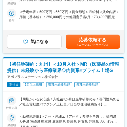
・仕事を通じて学びを深め自己の成長を実感したい
3.志向性と環境に応じてキャリアチェンジが可能です。定期的な
勤務地
配属致します。受動喫煙対策：屋内全面禁煙変更の範囲：会社の
・専門職として知識、技能を身に付けたい
面談を通じて、その時々の志向性や状況に応じて最適なプロジェ
定める事業所
＜予定年収＞509万円～559万円＜賃金形態＞月給制＜賃金内訳＞
・内資系の安定企業で働きたい
クトを提示します。家庭環境の変化など、フレキシブルにキャリ
月額（基本給）：250,000円その他固定手当/月：73,400円固定残
という方にはおススメです！
アを形成しすることが可能です。
給与
業手当/月：101,200円（固定残業時間40時間0分/月）超過した時
＜2人に1人は未経験入社、75%は異業種からの転職者です＞
間外労働の残業手当は追加支給＜月給＞424,600円（一律手当を
4.明確な評価制度
含む）＜昇給有無＞有＜残業手当＞有＜給与補足＞※能力・前給な
■職務内容：
自身の成果や頑張りが客観的に評価され、年収に反映されます。
どを考慮し、規定により決定します。※年収の他に別途日当（月額
MR（医薬情報担当者）として、ドクターや医薬品卸へ訪問、医薬
また、在籍年数が増えると永年勤続報奨金や四半期一時金などの
応募依頼する
気になる
3～4万円）・諸手当有昇給：年1回★頑張りに応じて年収UP★赴
品に関する情報提供を行います。
手当もアップします。つまり、やりがいや努力がきちんと報われ
（エージェントサービス）
任先の評価次第で大幅に年収をUPできます。（年2回業績給改
る報酬制度になっています。
定）賃金はあくまでも目安の金額であり、選考を通じて上下する
＜MRとは＞
可能性があります。月給(月額)は固定手当を含めた表記です。
医薬品販売に際し、医師への医薬品の効果、効能、副作用を情報
■同社について：
【初任地確約：九州】＜10月入社＞MR（医薬品の情報
提供がミッションです。
同社は、医療機器・製薬メーカーの営業領域を支援するCSOと呼
医薬品は「どの成分に、どのような効果があって、誰に使うと良
ばれる業種です。メーカーからのオーダーに対し自社の社員を派
提供）未経験から医療業界◇内資系×プライム上場G
いのか」などの情報が付加されて、初めて効果的に使うことがで
遣しています。医療機器は製品によって営業スタイルが異なりま
アポプラスステーション株式会社
きます。医師への適切な医薬品情報の提供を通じて、患者さんの
すが、同社では転職せずに様々な医療機器を経験し、自身に合っ
治療、地域医療課題に貢献することができます。
正社員
5名以上採用
職種未経験歓迎
業種未経験歓迎
た営業スタイルを探ることも可能です。
■安心の研修体制：
変更の範囲：会社の定める業務
【同期がいる安心感！入社後3か月は座学研修のみ＊専門性高める
・入社から3か月間：座学研修（導入教育）のみ
／社会貢献度バツグン／正社員／日当や住宅補助あり】
└医薬品や医療業界、営業方法についての知識を身につけます。
仕事内容
・導入教育終了後は、Web講義、e-Learning、集合研修を組み合
★本ポジションは、未経験から医療業界で活躍できます！
わせて行う、MR認定試験に100％を担保する対策講座がありま
＜勤務地詳細1＞九州・沖縄エリア住所：希望を考慮し、福岡県
・医療を通じて社会に貢献したい
す。
大分県 宮崎県 熊本県 鹿児島県 長崎県 佐賀県 沖縄県 のいずれか
・仕事を通じて学びを深め自己の成長を実感したい
・現場配属後も月1回以上の面談を設けており、成果を出すための
勤務地
に配属致します。受動喫煙対策：屋内全面禁煙＜勤務地詳細2＞本