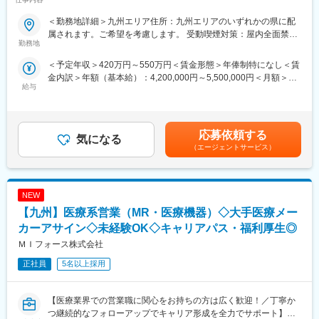
とが出来ます。
■概要：
＜勤務地詳細＞九州エリア住所：九州エリアのいずれかの県に配
■IT特化型
入社後は配属前研修を受けたのち、当社クライアントである医療
属されます。ご希望を考慮します。 受動喫煙対策：屋内全面禁煙
PJTによってリモートMRという形態があることはもちろん、それ
機器メーカーへ配属され、その企業の名刺をもって営業活動を行
勤務地
変更の範囲：会社の定める事業所
に向けた研修も充実しています。
っていただきます。※雇用元はEPファーマライン正社員雇用
＜予定年収＞420万円～550万円＜賃金形態＞年俸制特になし＜賃
例えば、効果的なリモートディテールの研修は全員受講頂くこと
金内訳＞年額（基本給）：4,200,000円～5,500,000円＜月額＞
が出来、そのほかにもmyMR君などのシステムを戦略的に活用す
カテーテル、検査機器、電子カルテ、中には医療系Saas製品など
給与
350,000円～458,333円（12分割）＜昇給有無＞有＜残業手当＞有
る方法についても、研修を実施しています。
幅広いアサイン先の中から面談を積み重ね、あなたの希望するキ
賃金はあくまでも目安の金額であり、選考を通じて上下する可能
ャリアや働き方、勤務場所に最も適したご提案をさせていただき
性があります。月給(月額)は固定手当を含めた表記です。
ます。
変更の範囲：会社の定める業務
応募依頼する
気になる
少しでも医療業界でキャリア形成したい！というお気持ちのある
（エージェントサービス）
方はカジュアル面談からの参加でも構いませんので一度ご応募く
ださい！
NEW
■優良案件多数◎
他では見かけないような大手メーカーの案件や最先端製品の案件
【九州】医療系営業（MR・医療機器）◇大手医療メー
を保有しています。また、原則的に一時的な補充要員としてでは
カーアサイン◇未経験OK◇キャリアパス・福利厚生◎
なく将来的なメーカーへの転籍（メーカー雇用への切り替え）も
ＭＩフォース株式会社
視野に入れた内容でPJを受諾しています。これを可能にしている
背景としては、他社CSOに比べて、比較的少数規模を保って運営
正社員
5名以上採用
を行っているからこそプロジェクトマネージャーの目が行き届く
環境を整えることができ、顧客からの信頼が厚いためです。
【医療業界での営業職に関心をお持ちの方は広く歓迎！／丁寧か
■入社後も強力なバックアップを受けられます！
つ継続的なフォローアップでキャリア形成を全力でサポート】