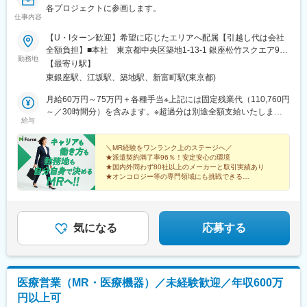
各プロジェクトに参画します。
仕事内容
【U・Iターン歓迎】希望に応じたエリアへ配属【引越し代は会社
全額負担】■本社 東京都中央区築地1-13-1 銀座松竹スクエア9F■
勤務地
勤務エリア：（1）北海道：北海道（2）東北：青森・秋田・岩
【最寄り駅】
手・山形・宮城・福島（3）関東：東京・神奈川・千葉・埼玉・茨
東銀座駅、江坂駅、築地駅、新富町駅(東京都)
城・栃木・群馬（4）甲信越：新潟・長野・山梨（5）東海：愛
知・岐阜・三重・静岡（6）北陸：富山・石川・福井（7）近畿：
月給60万円～75万円＋各種手当※上記には固定残業代（110,760円
大阪・京都・滋賀・奈良・和歌山・兵庫（8）中国：岡山・広島・
～／30時間分）を含みます。※超過分は別途全額支給いたしま
給与
山口・島根・鳥取（9）四国：香川・徳島・高知・愛媛（10）九
す。＼社員の年収例／ 800万円／36歳（入社3年） 860万円／42
州：福岡・大分・宮崎・鹿児島・熊本・佐賀・長崎・沖縄※勤務地
歳（入社4年） 920万円／45歳（入社6年） ※諸手当含む
限定～全国転勤（規定あり）の選択可能※配属エリアは希望に応じ
＼MR経験をワンランク上のステージへ／
★派遣契約満了率96％！安定安心の環境
ます。希望範囲外への転勤はありません。※変更の範囲：会社の定
★国内外問わず80社以上のメーカーと取引実績あり
める事業所（リモートワーク含む）
★オンコロジー等の専門領域にも挑戦できる
★直行直帰・リモートも選択可能
★本社勤務や採用・育成など多彩なキャリアパス
気になる
応募する
医療営業（MR・医療機器）／未経験歓迎／年収600万
円以上可