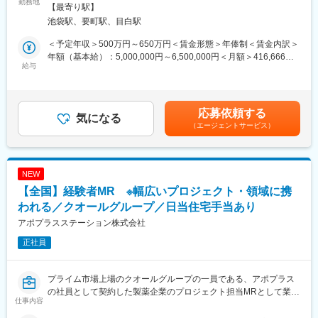
EPファーマラインは「CSO業界」の中でも医療機器業界に特化し
勤務地
全面禁煙＜勤務地詳細2＞全国勤務(希望勤務地考慮)住所：全国に
【最寄り駅】
ーからオファーを受けた場合、メーカーに転籍することも可能で
た事業を展開している、国内でも数少ない大手企業です！現在医
営業所がございます。配属先は入社後に確定します。希望勤務地
池袋駅、要町駅、目白駅
す。オファーや延長依頼があったとしても、別のプロジェクトに
療業界での営業経験をお持ちの方を対象に、医療機器の営業担当
がある場合はご相談ください。 受動喫煙対策：その他（顧客先に
チャレンジしたい場合は断ることもできます。また、定期的な面
を募集しております。
より異なります。）変更の範囲：会社の定める事業所
＜予定年収＞500万円～650万円＜賃金形態＞年俸制＜賃金内訳＞
談を通じて、その時々に応じたプロジェクトを提示するなどフレ
当社では大手メーカーの案件を数多く保有しており、カテーテ
年額（基本給）：5,000,000円～6,500,000円＜月額＞416,666円
キシブルにキャリアが形成できます。その他、本社部門（マネー
ル、検査機器、電子カルテ、中には医療系Saas製品など幅広いア
給与
～541,666円（12分割）＜昇給有無＞有＜残業手当＞有賃金はあ
ジャー、研修部門など）への道もあります。
サイン先の中から面談を積み重ね、あなたの希望するキャリアや
くまでも目安の金額であり、選考を通じて上下する可能性があり
働き方、勤務場所に最も適したご提案をさせていただきます！
ます。月給(月額)は固定手当を含めた表記です。
【業務内容】
医療業界内でのキャリアアップを考えている方、メーカーへの転
応募依頼する
大手製薬会社などを中心としたクライアントのプロジェクトへの
職を視野に入れている方等、全力でサポートいたしますので是非
気になる
配属です。担当エリアの医療機関（開業医、病院）を訪問して、
（エージェントサービス）
ご応募ください！
医師、薬剤師に課題解決するための医薬品情報を提供、副作用情
※未経験の方も募集を行っておりますので、お気軽にご相談くださ
報の収集を行っていただきます。
い
NEW
《具体的には...》
【EPファーマラインでキャリアを築くメリット】
【全国】経験者MR ※幅広いプロジェクト・領域に携
■新薬のプロモーション
■優良案件多数／メーカー転籍を支援
■長期収載品の市場拡大
他社では見かけないような大手メーカーの案件や最先端製品の案
われる／クオールグループ／日当住宅手当あり
■ジェネリック医薬品のプロモーション
件を保有しています。また原則、将来的にクライアント先への転
アポプラスステーション株式会社
※プロジェクトの状況によっては、選考保留（ご紹介できるプロジ
籍も視野に入れた内容で案件を受注しています。(＝将来的に医療
ェクトが出るまで保留）となる場合もございますのであらかじめ
正社員
機器メーカーの正規社員としての勤務が可能) これを可能にして
ご認識の程よろしくお願いします※
いる背景としては、比較的少数規模を保って運営を行っているか
らこそマネージャーの目が行き届く環境を整えることができ、顧
プライム市場上場のクオールグループの一員である、アポプラス
変更の範囲：会社の定める業務
客からの信頼が厚いためです。
の社員として契約した製薬企業のプロジェクト担当MRとして業務
仕事内容
に従事していただきます。内資・外資の新薬メーカー、ジェネリ
■入社後も強力なバックアップが受けられます！
ックメーカーなどプロジェクトは多岐に渡りますので、今までの