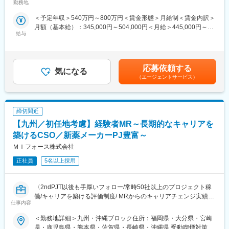
■営業スタイル：担当エリアの医療機関（開業医、病院）を訪問し
勤務地
配属致します。受動喫煙対策：屋内全面禁煙変更の範囲：会社の
★入社同期がいるため、一緒に頑張れる環境です！専門性の高い
変更の範囲：会社の定める業務
て、医師、薬剤師に課題解決するための医薬品情報を提供、副作
定める事業所（リモートワーク含む）
営業職が目指せます。
＜予定年収＞540万円～800万円＜賃金形態＞月給制＜賃金内訳＞
用情報を収集を行っていただきます。
月額（基本給）：345,000円～504,000円＜月給＞445,000円～
・新薬のプロモーション
■魅力ポイント：
給与
654,000円（一律手当を含む）＜昇給有無＞有＜残業手当＞有＜
・長期収載品の市場拡大
＜安定性＞
給与補足＞※別途営業日当有（年間約40万円／1日2000円／4時間
・ジェネリック医薬品のプロモーション
・誰にとっても必要不可欠な医療業界は、景気の影響に左右され
以上外勤の場合）※能力・前給などを考慮し、規定により決定しま
※1プロジェクトを約2年程度担当します。
にくく、安定した売上を誇っています。
す。※その他の手当は「待遇・福利厚生」欄をご参照ください。昇
※プロジェクトマネージャー、スーパーバイザー(SV)より、日々の
応募依頼する
・当社は、東証プライム上場以来、10期連続で増収中のクオール
気になる
給：年1回★頑張りに応じて年収UP★赴任先の評価次第で大幅に
活動についてフォローを受けられる環境です。全国にSVを配置
（エージェントサービス）
グループに属しており、主力事業を担っています。
年収をUPできます。（年2回業績給改定）賃金はあくまでも目安
し、素早くフォローができる体制をとっています。
の金額であり、選考を通じて上下する可能性があります。月給(月
■キャリアパス：コントラクトMRとしての働き方以外にも、スキ
＜社会貢献度の高さ＞
額)は固定手当を含めた表記です。
ルアップを図りプロジェクトマネージャー等のマネジメント業
自身の売上・営業活動が患者さんのQOLの向上や病気から救うこ
締切間近
務、あるいは本社スタッフとしてMR経験を活かした業務に就くな
とに繋がるため、やりがいをもって営業できます。
どのキャリアパスもございます。
【九州／初任地考慮】経験者MR～長期的なキャリアを
■特徴：
築けるCSO／新薬メーカーPJ豊富～
＜頑張りは適切に評価＞
(1)充実した教育体制：
成果に応じた評価制度が整っており、頑張り次第で大幅な年収UP
ＭＩフォース株式会社
・製品研修（約2週間～2ヶ月、プロジェクトによる）：入社オリ
も目指せます。
エンテーション後に配属先プロジェクトの製薬メーカーにて製品
正社員
5名以上採用
研修を受けていただきます。
■福利厚生（転勤を伴う場合）：
・継続教育：APS COLLEGEという当社オリジナルの教育システ
＜社宅制度（法人契約）＞
ムがございます。まず、G（ジェネラル）MRとして基礎を身に着
〈2ndPJT以後も手厚いフォロー/常時50社以上のプロジェクト稼
・家賃：一部会社負担
けていただき、専門領域を磨いていただいたりビジネスコースに
働/キャリアを築ける評価制度/ MRからのキャリアチェンジ実績有
・住居契約初期経費：会社負担（上限設定あり）
仕事内容
て「医療経営士」の取得を目指していただくことも可能です。
り〉
・入居時の引越し費用：会社負担（会社指定業者）
(2)プロジェクトマネジメント体制：プロジェクトマネージャー、
クライアントである製薬会社のプロジェクトに所属し、MRとして
＜勤務地詳細＞九州・沖縄ブロック住所：福岡県・大分県・宮崎
スーパーバイザーが日々の活動をフォローします。定期的な連絡
活躍していただきます。病院やクリニックの医師や医療関係者に
変更の範囲：会社の定める業務
県・鹿児島県・熊本県・佐賀県・長崎県・沖縄県 受動喫煙対策：