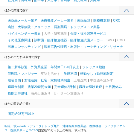
ほかの業種で探す
医薬品メーカー業界
医療機器メーカー業界
医薬品卸
医療機器卸
CRO
病院・大学病院・クリニック
調剤薬局・ドラッグストア業界
バイオベンチャー業界
大学・研究施設
介護・福祉関連サービス
その他医療関連
診断薬・臨床検査機器・臨床検査試薬メーカー
SMO
CMO
医療コンサルティング
医療広告代理店・出版社・マーケティング・リサーチ
ほかのこだわり条件で探す
第二新卒歓迎
外資系企業
年間休日120日以上
フレックス勤務
管理職・マネジャー
英語を活かす
学歴不問
転勤なし（勤務地限定）
服装自由
女性活躍
社宅・家賃補助制度
上場企業
中国語を活かす
退職金制度
残業20時間未満
完全週休2日制
職種未経験歓迎
土日祝休み
原則定時退社
海外出張あり
U・Iターン支援あり
ほかの固定給で探す
固定給25万円以上
転職・求人doda（デューダ）トップ
九州・沖縄
福岡県
医薬品・医療機器・ライフサイエン
ス・医療系サービス
CSO
固定給35万円以上の転職・求人情報