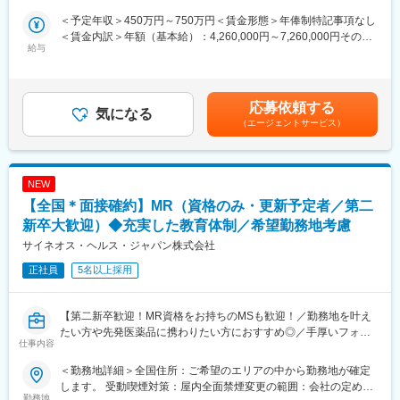
1～2カ月に一度の面談も実施しており、日々の業務だけでなく中
【仕事内容】
＜予定年収＞450万円～750万円＜賃金形態＞年俸制特記事項なし
長期的な視点での相談も可能です。ぜひ頼ってください。
入社後、クライアントである製薬企業でのMR活動に従事いただき
＜賃金内訳＞年額（基本給）：4,260,000円～7,260,000円その他
ます。
給与
固定手当/月：20,000円＜月額＞375,000円～625,000円（12分
■基本的に稼働率は100%
医療施設を訪問し、ドクターを始め医療従事者に対して医薬品の
割）＜昇給有無＞有＜残業手当＞有＜給与補足＞上記年収はあく
常時、待機期間が発生することが無いよう隙間なくアサインをし
品質・有効性・安全性などに関する情報の提供、収集、伝達を主
まで目安であり、前職・経験考慮上、決定いたします。・昇給年2
ています。これも比較的少数規模に抑えて運営を行っているから
に行っていただきます。
回・諸手当：MR手当（上記に含む）、外勤日当 ※各種手当は就
こそ実現ができていることであり、強みの部分です。
応募依頼する
気になる
業規則に則る・その他：車両、iPad、PC/携帯貸与 （プロジェク
【教育研修】
（エージェントサービス）
トによる）賃金はあくまでも目安の金額であり、選考を通じて上
変更の範囲：会社の定める業務
製品教育、継続研修はもちろんのこと、オンコロジー領域専門研
下する可能性があります。月給(月額)は固定手当を含めた表記で
修、ハイブリッドMR研修、
す。
ビジネススキル研修、IT研修（エクセル、ｍｙMR君）等特徴的な
NEW
研修を受講頂けます。
【全国＊面接確約】MR（資格のみ・更新予定者／第二
【当社について】
新卒大歓迎）◆充実した教育体制／希望勤務地考慮
当社はエムスリーグループのであり、現在はCSO事業とメディカ
サイネオス・ヘルス・ジャパン株式会社
ルマーケター事業の2つの事業を柱にビジネスを展開しています。
正社員
5名以上採用
【当社CSO事業の特徴】
■先発品特化型
先発品を扱うPJTをメインで受注しているため、基本的には入社
【第二新卒歓迎！MR資格をお持ちのMSも歓迎！／勤務地を叶え
後2ndPJT以降も先発品の経験を積み、MRとして専門性を磨くこ
たい方や先発医薬品に携わりたい方におすすめ◎／手厚いフォロ
仕事内容
とが出来ます。
ー体制・プロジェクトマネージャーとの連携強】
＜勤務地詳細＞全国住所：ご希望のエリアの中から勤務地が確定
■IT特化型
【はじめに】
します。 受動喫煙対策：屋内全面禁煙変更の範囲：会社の定める
PJTによってリモートMRという形態があることはもちろん、それ
MR資格をお持ちの方（MRの実務未経験OK）をお待ちしておりま
勤務地