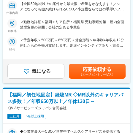
【全国50地域以上の案件から最大限ご希望をかなえます！／シニ
■キャリアパス：
アになっても働き続けられるCSO／小規模ならではの手厚いフォ
経験を積んだ後のキャリアパスとしましては、「別のプロジェク
仕事内容
ロー】
トに参加して、幅広く経験値を高める」「プロジェクト配属先の
企業に正社員MRとして入社し、キャリアアップ」等、さまざまな
＜勤務地詳細＞福岡エリア住所：福岡県 受動喫煙対策：屋内全面
■業務内容
キャリアの選択肢が用意されています。
禁煙変更の範囲：会社の定める事業所
コントラクトMRとして大手製薬会社（国内／外資）のPJTへの配
勤務地
属となります。
【研修体制】
＜予定年収＞500万円～850万円＜賃金形態＞年俸制※年収を12分
PJT期間は1年～3年で、MRの資格・経験をお持ちの方であればご
「MR導入研修」を入社後1週間～2ヶ月間は実施します。営業ス
割したものを毎月支給します。別途インセンティブあり＜賃金内
活躍いただけます。
キルや専門知識をMR育成経験の豊富なトレーナーから学び、基礎
給与
訳＞年額（基本給）：3,600,000円～6,660,000円固定残業手当/
ライフスタイルとキャリアプランに合わせて全国50地域以上の案
を固めます。その後、製品知識を学ぶための研修プログラムに、
月：80,000円～110,000円（固定残業時間40時間0分/月）超過し
件から勤務地をご提案させていただきます。
配属先のメーカーとともに参加。また「MR認定試験のための対策
た時間外労働の残業手当は追加支給＜月額＞380,000円～665,000
年収は現職考慮（モデル年収：20代650万、40代後半850万）領
プログラム」を現場に配属されてからも、試験の合格までしっか
円（12分割）（一律手当を含む）＜昇給有無＞有＜残業手当＞有
域を変えてのPJT打診も可能です。また、無期雇用派遣となるた
りとサポートします。
応募依頼する
気になる
＜給与補足＞※面接を通して、ご経験やスキルにより当社規定に基
め、ＰＪＴの期間外もベース給与は保証いたします。
（エージェントサービス）
づき決定いたします。■昇給、インセンティブあり■モデル年収：
変更の範囲：会社の定める業務
20代650万、40代後半850万賃金はあくまでも目安の金額であ
■当社で働く魅力
り、選考を通じて上下する可能性があります。月給(月額)は固定手
（1）最大限希望を考慮します
当を含めた表記です。
【福岡／初任地固定】経験MR ◇MR以外のキャリアパ
全国50地域以上のPJTからご提案し、なるべくご希望の勤務地に
アサインが可能です。また、次の契約での再配属の際の地域もし
ス多数！／年収650万以上／年休130日～
っかり考慮いたします。これは小規模ならではの社内バッティン
IQVIAサービシーズジャパン合同会社
グの少なさも大きく影響しています。
（2）小規模ならではの手厚いサポート
正社員
5名以上採用
CSO業界で10年以上のキャリアを持つ社員が、あなたの生涯のわ
たる「キャリア形成」を丁寧にサポートします。その繋がりやノ
◆◇業界最大手CSO／世界中でヘルスケアサービスを提供する
ウハウの蓄積から、メーカーさんへ転籍の可能性があるPJTも紹