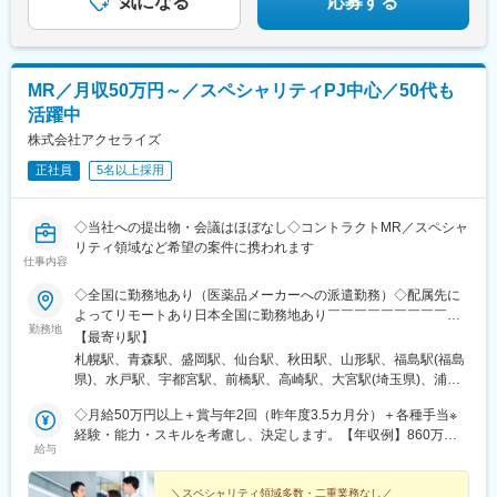
気になる
応募する
MR／月収50万円～／スペシャリティPJ中心／50代も
活躍中
株式会社アクセライズ
正社員
5名以上採用
◇当社への提出物・会議はほぼなし◇コントラクトMR／スペシャ
リティ領域など希望の案件に携われます
仕事内容
◇全国に勤務地あり（医薬品メーカーへの派遣勤務）◇配属先に
よってリモートあり日本全国に勤務地あり￣￣￣￣￣￣￣￣￣￣
勤務地
北海道から沖縄県まで…日本全国に勤務地があります。配属先に
【最寄り駅】
ついては希望を最大限に考慮して決定！U・Iターン就職も大歓迎
札幌駅、青森駅、盛岡駅、仙台駅、秋田駅、山形駅、福島駅(福島
です。
県)、水戸駅、宇都宮駅、前橋駅、高崎駅、大宮駅(埼玉県)、浦和
駅、千葉駅、東海神駅、新宿三丁目駅、東京駅、日本橋駅(東京
◇月給50万円以上＋賞与年2回（昨年度3.5カ月分）＋各種手当※
都)、横浜駅、京急川崎駅、新潟駅、富山駅、金沢駅、福井駅、甲
経験・能力・スキルを考慮し、決定します。【年収例】860万円
府駅、長野駅、岐阜駅、静岡駅、名古屋駅、津駅、大津駅、京都
給与
／42歳（月給64万円+賞与）830万円／35歳（月給61万円+賞与）
駅、大阪駅、神戸駅(兵庫県)、奈良駅、和歌山駅、鳥取駅、松江
700万円／30歳（月給51万円+賞与）
駅、岡山駅、広島駅、山口駅(山口県)、徳島駅、高松駅(香川県)、
＼スペシャリティ領域多数・二重業務なし／