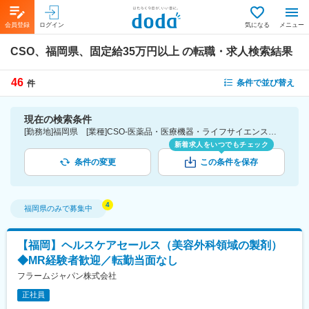
会員登録
ログイン
気になる
メニュー
CSO、福岡県、固定給35万円以上
の転職・求人検索結果
46
条件で並び替え
件
現在の検索条件
[勤務地]福岡県 [業種]CSO-医薬品・医療機器・ライフサイエンス・医療系サービス [詳細条件](待遇・福利厚生)固定給35万円以上
新着求人をいつでもチェック
条件の変更
この条件を保存
福岡県
のみで募集中
【福岡】ヘルスケアセールス（美容外科領域の製剤）
◆MR経験者歓迎／転勤当面なし
フラームジャパン株式会社
正社員