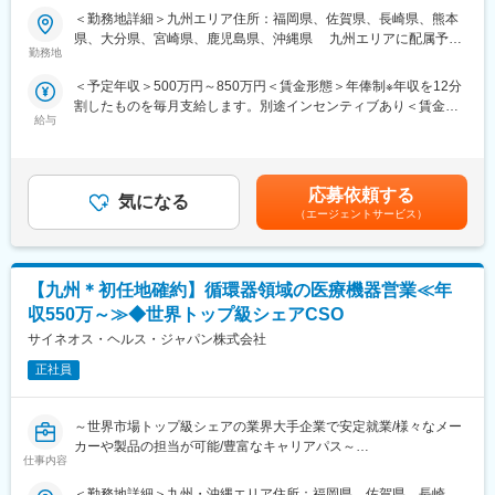
＜勤務地詳細＞九州エリア住所：福岡県、佐賀県、長崎県、熊本
■業務内容：
■ＭＩフォースの魅力：
県、大分県、宮崎県、鹿児島県、沖縄県 九州エリアに配属予定
コントラクトMRとして大手製薬会社（国内／外資）のPJTへの配
◎PMによる安心のフォロー体制
勤務地
です。受動喫煙対策：屋内全面禁煙
属となります。担当エリアの医療機関に訪問し、医療従事者に対
社員の活動を、経験と知識を豊富に持つプロジェクトマネージャ
＜予定年収＞500万円～850万円＜賃金形態＞年俸制※年収を12分
して医薬品情報の伝達や、安全性や有効性情報をご提供いただき
ーがきめ細やかにフォローしますので、いつでも自信を持って営
割したものを毎月支給します。別途インセンティブあり＜賃金内
ます。有効性について情報の収集と会社への報告業務もお願いい
業活動が行えます。
給与
訳＞年額（基本給）：3,600,000円～6,660,000円固定残業手当/
たします。PJT期間は1年～3年で、MRの資格・経験をお持ちの方
◎多彩なキャリアパス
月：80,000円～110,000円（固定残業時間40時間0分/月）超過し
であればご活躍いただけます。
多数のメーカー様との取引があるからこそ多様な経験を積むこと
た時間外労働の残業手当は追加支給＜月額＞380,000円～665,000
ライフスタイルとキャリアプランに合わせて全国50地域以上の案
ができ、PMとして顧客や医師とレベルの高い関係を築くことも、
円（12分割）（一律手当を含む）＜昇給有無＞有＜残業手当＞有
件から勤務地をご提案させていただきます。年収は現職考慮（モ
本社で事業企画や採用、社員の育成などに関わることも可能で
応募依頼する
気になる
＜給与補足＞※面接を通して、ご経験やスキルにより当社規定に基
デル年収：20代650万、40代後半850万）領域を変えてのPJT打診
す。複数のプロジェクトを経験し、新たなキャリアに挑戦してい
（エージェントサービス）
づき決定いたします。■昇給、インセンティブあり■モデル年収：
も可能です。また、無期雇用派遣となるため、ＰＪＴの期間外も
くことを期待しています。
20代650万、40代後半850万賃金はあくまでも目安の金額であ
ベース給与は保証いたします。
り、選考を通じて上下する可能性があります。月給(月額)は固定手
■勤務地：
当を含めた表記です。
【九州＊初任地確約】循環器領域の医療機器営業≪年
■MRとして働く魅力
（1）北海道：北海道
（1）最大限希望を考慮します：
（2）東北：青森・秋田・岩手・山形・宮城・福島
収550万～≫◆世界トップ級シェアCSO
全国50地域以上のPJTからご提案し、なるべくご希望の勤務地に
（3）関東：東京・神奈川・千葉・埼玉・茨城・栃木・群馬
サイネオス・ヘルス・ジャパン株式会社
アサインが可能です。また、次の契約での再配属の際の地域もし
（4）甲信越：新潟・長野・山梨
っかり考慮いたします。これは小規模ならではの社内バッティン
正社員
（5）東海：愛知・岐阜・三重・静岡
グの少なさも大きく影響しています。
（6）北陸：富山・石川・福井
（2）小規模ならではの手厚いサポート：
（7）近畿：大阪・京都・滋賀・奈良・和歌山・兵庫
～世界市場トップ級シェアの業界大手企業で安定就業/様々なメー
CSO業界で10年以上のキャリアを持つベテラン社員が、あなたの
（8）中国：岡山・広島・山口・島根・鳥取
カーや製品の担当が可能/豊富なキャリアパス～
生涯のわたる「キャリア形成」を丁寧にサポートします。その繋
（9）四国：香川・徳島・高知・愛媛
仕事内容
がりやノウハウの蓄積から、メーカーさんへ転籍の可能性がある
（10）九州：福岡・大分・宮崎・鹿児島・熊本・佐賀・長崎・沖
営業スタイル：
PJTも紹介可能、また過去には、10年ほどブランクのある50代の
縄
＜勤務地詳細＞九州・沖縄エリア住所：福岡県、佐賀県、長崎