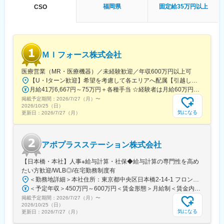
他、横断研修、eラーニングの研修等も受けることが可能です。
福岡県
固定給35万円以上
CSO
・オンコロジー専門MR育成プログラム、IBD専門育成プログラ
ム、CNS専門育成プログラムなどがあり、専門領域MRの育成も
しています。
(2)プロジェクトマネジメント体制：プロジェクトマネージャー、
スーパーバイザーが日々の活動をフォローします。定期的な連絡
ＭＩフォース株式会社
や面談のほか、必要に応じて素早くバックアップに入るなど、MR
として結果を出せるように万全のサポート体制を整えています。
医療営業（MR・医療機器）／未経験歓迎／年収600万円以上可
(3)豊富なプロジェクト数、50社を超える多数の取引メーカー：同
【U・Iターン歓迎】希望を考慮して各エリアへ配属【引越し代は会社全額負担】■本社 東京都中央区築地1-13-1 銀座松竹スクエア9F■勤務エリア：（1）北海道：北海道（2）東北：青森・秋田・岩手・山形・宮城・福島（3）関東：東京・神奈川・千葉・埼玉・茨城・栃木・群馬（4）甲信越：新潟・長野・山梨（5）東海：愛知・岐阜・三重・静岡（6）北陸：富山・石川・福井（7）近畿：大阪・京都・滋賀・奈良・和歌山・兵庫（8）中国：岡山・広島・山口・島根・鳥取（9）四国：香川・徳島・高知・愛媛（10）九州：福岡・大分・宮崎・鹿児島・熊本・佐賀・長崎・沖縄※勤務地限定～全国転勤（規定あり）の選択可能※配属エリアは希望を考慮して決定いたします。希望範囲外への転勤はありません。※変更の範囲：会社の定める事業所（リモートワーク含む）
業他社と比較しても、多くのプロジェクト数があり、様々なご経
月給41万6,667円～75万円＋各種手当 ☆経験者は月給60万円以上！・・・・・・■未経験者：月給41万6,667円～＋各種手当※上記には固定残業代（7万9,114円～／30時間分）を含みます。※超過分は別途全額支給いたします。◎手当を含めれば初年度から年収600万円以上も可能！・・・・・・■経験者：月給60万円～75万円＋各種手当※上記には固定残業代（11万760円～／30時間分）を含みます。※超過分は別途全額支給いたします。＜年収例＞◎初年度年収は700万円以上！◎最大年収900万円以上も目指せる♪・・・・・・＼社員の年収例／ 800万円／36歳（入社3年） 860万円／42歳（入社4年） 920万円／45歳（入社6年） ※諸手当含む
験を活かしていただくことが可能です。20代～60代までの幅広い
掲載予定期間：
2026/7/27（月）
〜
年代のMRの方が活躍されています。
2026/10/25（日）
気になる
更新日：
2026/7/27（月）
変更の範囲：会社の定める業務
アポプラスステーション株式会社
【日本橋・本社】人事※給与計算・社保◆給与計算の専門性を高め
たい方歓迎/WLB◎/在宅勤務制度有
＜勤務地詳細＞本社住所：東京都中央区日本橋2-14-1 フロントプレイス日本橋勤務地最寄駅：各線／日本橋駅受動喫煙対策：敷地内喫煙可能場所あり変更の範囲：会社の定める事業所
＜予定年収＞450万円～600万円＜賃金形態＞月給制＜賃金内訳＞月額（基本給）：243,000円～330,300円固定残業手当/月：57,000円～77,700円（固定残業時間30時間0分/月）超過した時間外労働の残業手当は追加支給＜月給＞300,000円～408,000円（一律手当を含む）＜昇給有無＞有＜残業手当＞有＜給与補足＞※上記金額にスキル・ご経験に応じて加算する可能性がございます※給与詳細は、経験・スキルを考慮した上で決定。■昇給：年1回（4月）賃金はあくまでも目安の金額であり、選考を通じて上下する可能性があります。月給(月額)は固定手当を含めた表記です。
掲載予定期間：
2026/7/27（月）
〜
2026/10/25（日）
気になる
更新日：
2026/7/27（月）