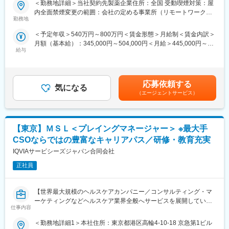
CSOは本部のバックアップ体制が何より重要です。1人のプロジ
＜勤務地詳細＞当社契約先製薬企業住所：全国 受動喫煙対策：屋
経験を活かせる環境が整っています。
ェクトマネージャーが管理する営業は約20名程度であり、相談事
内全面禁煙変更の範囲：会社の定める事業所（リモートワーク含
■営業スタイル：担当エリアの医療機関（開業医、病院）を訪問し
勤務地
があればいつでも連絡できる距離感です。1～2カ月に一度の面談
む）
て、医師、薬剤師に課題解決するための医薬品情報を提供、副作
も実施しており、日々の業務だけでなく中長期的な視点での相談
＜予定年収＞540万円～800万円＜賃金形態＞月給制＜賃金内訳＞
用情報を収集を行っていただきます。
も可能です。また、クライアント・社内評価に基いた明確な評価
月額（基本給）：345,000円～504,000円＜月給＞445,000円～
・新薬のプロモーション
制度により、キャリアや年収アップに向けた目標を定めやすい環
給与
654,000円（一律手当を含む）＜昇給有無＞有＜残業手当＞有＜
・長期収載品の市場拡大
境です。
給与補足＞※別途営業日当有（年間約40万円／1日2000円／4時間
・ジェネリック医薬品のプロモーション
以上外勤の場合）※能力・前給などを考慮し、規定により決定しま
※1プロジェクトを約2年程度担当します。
■基本的に稼働率は100%：常時、待機期間が発生することが無い
す。※その他の手当は「待遇・福利厚生」欄をご参照ください。昇
※プロジェクトマネージャー、スーパーバイザー(SV)より、日々の
応募依頼する
よう隙間なくアサインをしています。これも比較的少数規模に抑
気になる
給：年1回★頑張りに応じて年収UP★赴任先の評価次第で大幅に
活動についてフォローを受けられる環境です。全国にSVを配置
えて運営を行っているからこそ実現ができていることであり、強
（エージェントサービス）
年収をUPできます。（年2回業績給改定）賃金はあくまでも目安
し、素早くフォローができる体制をとっています。
みの部分です。
の金額であり、選考を通じて上下する可能性があります。月給(月
■組織：約600名のコントラクトMRが在籍しています。社長をは
額)は固定手当を含めた表記です。
じめ、役員クラスが元MR出身のためMRのキャリアや育成、長期
変更の範囲：会社の定める業務
【東京】ＭＳＬ＜プレイングマネージャー＞ ※最大手
就業について力を入れている企業です。
■特徴：
CSOならではの豊富なキャリアパス／研修・教育充実
(1)充実した教育体制：
IQVIAサービシーズジャパン合同会社
・製品研修（約2週間～2ヶ月、プロジェクトによる）：入社オリ
エンテーション後に配属先プロジェクトの製薬メーカーにて製品
正社員
研修を受けていただきます。
・継続教育：入社時に配属先の製薬会社で行なわれますが、その
【世界最大規模のヘルスケアカンパニー／コンサルティング・マ
他、横断研修、eラーニングの研修等も受けることが可能です。
ーケティングなどヘルスケア業界全般へサービスを展開している
・オンコロジー専門MR育成プログラム、IBD専門育成プログラ
仕事内容
当社において、MSLのプレイングマネージャー(管理職グレード)
ム、CNS専門育成プログラムなどがあり、専門領域MRの育成も
を募集いたします！】
しています。
＜勤務地詳細1＞本社住所：東京都港区高輪4-10-18 京急第1ビル