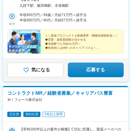
制と研修コンテンツ～
（規定あり）！引っ越しの不安を感じている方もご安心くださ
九段下駅、飯田橋駅、水道橋駅
特定の製剤を持たないCSOだからこそ、当社の教育サポートは単
い。転居にまつわる費用は規定内で全額会社負担です。（例）・
なる知識の提供だけでなく、MRとしての現場力を培うことに比重
引っ越し費用・物件の内見にかかる交通費・契約手続きにかかる
年収850万円／49歳／月給71万円＋諸手当
を置いております。
交通費新しい土地でのスタートを、会社がしっかりバックアップ
年収800万円／40代／月給67万円＋諸手当
オンコロジー領域等の知識を提供するe-learningはもちろん、専門
給与
します！※受動喫煙対策：屋内全面禁煙
領域のKOLへの営業ロールプレイングの機会もあり、生き残るMR
としての営業スキルを身に着けることが可能です。
＼＼新規プロジェクト＆医療業界・職種未経験歓迎／／
当社の研修内容は大手製薬企業所属MR教育にも使用されておりま
◆営業・接客業経験が活かせる
◆未経験でも月給41万円～
す。
◆将来的にはMRへのキャリアパスも！
◆年間休日120日・インセンティブあり
＜医療機関等へサプリメントを提案する法人営業＞
変更の範囲：会社の定める業務
気になる
応募する
コントラクトMR／経験者募集／キャリアパス豊富
ＭＩフォース株式会社
正社員
契約社員
5名以上採用
【常時200件以上の案件が稼働】CSOに所属し、製薬メーカーの