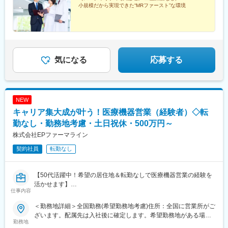
松山駅(愛媛県)、高知駅、博多駅、佐賀駅、長崎駅(長崎県)、熊本
小規模だから実現できた“MRファースト”な環境
駅、大分駅、宮崎駅、鹿児島中央駅前駅、さっぽろ駅、仙台駅(地
下鉄)、曽根田駅、宇都宮駅東口駅、中央前橋駅、京成千葉駅、船
橋駅、新宿駅(東京メトロ)、二重橋前駅、三越前駅、新高島駅、川
崎駅、七ツ屋駅、福井駅(福井県)、名鉄岐阜駅、新静岡駅、名鉄名
古屋駅、上栄町駅、西梅田駅、ハーバーランド駅、田中口駅、岡
山駅前駅、高松築港駅、ＪＲ松山駅前駅、高知駅前駅、祇園駅(福
気になる
応募する
岡県)、長崎駅前駅、熊本駅前駅、高見橋駅、北１２条駅、あおば
通駅、東宿郷駅、栄町駅(千葉県)、京成船橋駅、新宿駅、大手町駅
(東京都)、茅場町駅、高島町駅、電鉄富山駅、福井城址大名町駅、
日吉町駅、大阪梅田駅(阪神線)、高速神戸駅、西川緑道公園駅、猿
NEW
猴橋町駅、大手町駅(愛媛県)、高知橋駅、五島町駅、二本木口駅、
鹿児島中央駅
キャリア集大成が叶う！医療機器営業（経験者）◇転
勤なし・勤務地考慮・土日祝休・500万円～
株式会社EPファーマライン
契約社員
転勤なし
【50代活躍中！希望の居住地＆転勤なしで医療機器営業の経験を
活かせます】
仕事内容
【はじめに】
＜勤務地詳細＞全国勤務(希望勤務地考慮)住所：全国に営業所がご
大手CSO、EPファーマラインでは医療機器営業においてベテラン
ざいます。配属先は入社後に確定します。希望勤務地がある場合
の方を募集いたします！
勤務地
はご相談ください。 受動喫煙対策：その他（顧客先により異なり