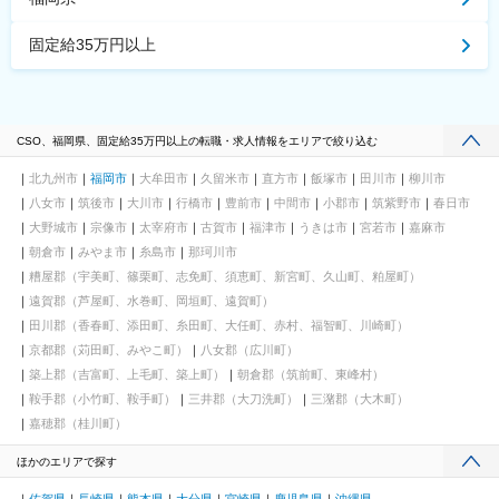
固定給35万円以上
CSO、福岡県、固定給35万円以上の転職・求人情報をエリアで絞り込む
北九州市
福岡市
大牟田市
久留米市
直方市
飯塚市
田川市
柳川市
八女市
筑後市
大川市
行橋市
豊前市
中間市
小郡市
筑紫野市
春日市
大野城市
宗像市
太宰府市
古賀市
福津市
うきは市
宮若市
嘉麻市
朝倉市
みやま市
糸島市
那珂川市
糟屋郡（宇美町、篠栗町、志免町、須恵町、新宮町、久山町、粕屋町）
遠賀郡（芦屋町、水巻町、岡垣町、遠賀町）
田川郡（香春町、添田町、糸田町、大任町、赤村、福智町、川崎町）
京都郡（苅田町、みやこ町）
八女郡（広川町）
築上郡（吉富町、上毛町、築上町）
朝倉郡（筑前町、東峰村）
鞍手郡（小竹町、鞍手町）
三井郡（大刀洗町）
三潴郡（大木町）
嘉穂郡（桂川町）
ほかのエリアで探す
佐賀県
長崎県
熊本県
大分県
宮崎県
鹿児島県
沖縄県