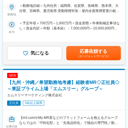
て、アサインを検討します。
＜勤務地詳細＞九州住所：福岡県、佐賀県、長崎県、熊本県、大
【はじめに】
分県、宮崎県、鹿児島県 受動喫煙対策：屋内全面禁煙変更の範
今回はMRを募集します。MR資格更新予定の方・ベテランの方も
■キャリアの選択肢を広げる働き方：
勤務地
囲：会社の定める事業所（リモートワーク含む）
歓迎です。勤務地はご本人様の希望を鑑み決定いたします。20代
スペシャリティ領域への挑戦、新薬PJなど市場価値を高める機
＜予定年収＞700万円～1,000万円＜賃金形態＞年俸制補足事項な
～50代まで幅広く活躍しており、長期就業も叶う環境です。
会、自身の強みを活かしたPJ相談などが可能です。定期的な面談
し＜賃金内訳＞年額（基本給）：7,000,000円～10,000,000円＜
を通じて、その時々に応じたプロジェクトを提示するなどフレキ
給与
月額＞583,333円～833,333円（12分割）＜昇給有無＞有＜残業手
【業務内容】
シブルにキャリアが形成できます。その他、本社部門（マネージ
当＞無＜給与補足＞同社は年俸制になります。別途以下のような
大手製薬会社などを中心としたクライアントのプロジェクトへの
ャー、研修部門など）への道もあります。
手当があります。・四半期一時金：10万円（四半期毎に支給）、
配属です。担当エリアの医療機関（開業医、病院）を訪問して、
年間最大40万円※ただし支給条件有。賃金はあくまでも目安の金
医師、薬剤師に課題解決するための医薬品情報を提供、副作用情
■明確な評価制度：
応募依頼する
気になる
額であり、選考を通じて上下する可能性があります。月給(月額)は
報を収集を行っていただきます。
自身の成果や頑張りが客観的に評価され、年収に反映されます。
（エージェントサービス）
固定手当を含めた表記です。
また、在籍年数が増えると永年勤続報奨金や四半期一時金などの
《具体的には...》
手当もアップします。つまり、やりがいや努力がきちんと報われ
■新薬のプロモーション
る報酬制度になっています。
NEW
■長期収載品の市場拡大
■ジェネリック医薬品のプロモーション
【サポート体制】
【九州・沖縄／希望勤務地考慮】経験者MR◇正社員◇
※プロジェクトの状況によっては、選考保留（ご紹介できるプロジ
配属後は担当マネージャーが丁寧に支援します。日々の仕事の悩
～東証プライム上場「エムスリー」グループ～
ェクトが出るまで保留）となる場合もございますのであらかじめ
みや、キャリア形成の相談等、伴走者として活躍をサポートしま
エムスリーマーケティング株式会社
ご認識の程よろしくお願いします※
す。また知識・スキルレベルを上げるために様々な研修をご用意
しています。
正社員
5名以上採用
【魅力ポイント】
■エリアを跨ぐ転勤なし：
変更の範囲：会社の定める業務
初任地希望だけでなく、エリアを跨いでの転勤はないため、転勤
【m3.comやMy MR君などのプラットフォームを抱えるグループ
負担が軽減できます。2ndプロジェクト以降も希望や適性に応じ
ならではの「IT特化型」と「先発品特化」で独自の専門性／勤務
仕事内容
て、アサインを検討します。