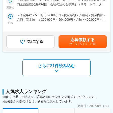
な実績やデータ、ネットワークをもとにヘルスケアの基礎から、
経験を活かせる環境が整っています。
内全面禁煙変更の範囲：会社の定める事業所（リモートワーク含
営業・マーケティング、臨床、データ・テクノロジー、マネジメ
■営業スタイル：担当エリアの医療機関（開業医、病院）を訪問し
勤務地
む）
ント・リーダーシップ、経営など、これからの医療・ヘルスケア
て、医師、薬剤師に課題解決するための医薬品情報を提供、副作
の担い手に求められる多様なプログラムが体系化されています。
＜予定年収＞500万円～800万円＜賃金形態＞月給制＜賃金内訳＞
用情報を収集を行っていただきます。
MSL専門プログラムも用意されており、基礎から応用、実践まで
月額（基本給）：300,000円～504,000円＜月給＞400,000円～
・新薬のプロモーション
対応可能です。
給与
654,000円（一律手当を含む）＜昇給有無＞有＜残業手当＞有＜
・長期収載品の市場拡大
給与補足＞※別途営業日当有（年間約40万円／1日2000円／4時間
・ジェネリック医薬品のプロモーション
■豊富なキャリアップの機会があります：
以上外勤の場合）※能力・前給などを考慮し、規定により決定しま
※1プロジェクトを約2年程度担当します。
MSLとして専門性を磨き、管理職を目指していただく方も多くご
す。※その他の手当は「待遇・福利厚生」欄をご参照ください。昇
※プロジェクトマネージャー（PM）、スーパーバイザー(SV)よ
応募依頼する
ざいますし、MAやオフィスメディカル等のその他職種に挑戦する
気になる
給：年1回★頑張りに応じて年収UP★赴任先の評価次第で大幅に
り、日々の活動についてフォローを受けられる環境です。全国に
（エージェントサービス）
ことも可能です。社内公募制度も充実しておりますので、IQVIAが
年収をUPできます。（年2回業績給改定）賃金はあくまでも目安
SVを配置し、素早くフォローができる体制をとっています。
展開している他の事業部への異動も可能です。これは業界最大手
の金額であり、選考を通じて上下する可能性があります。月給(月
■中途入社社員の年収例：
CSOであるIQVIA社だからこそ叶えられるキャリアです。
額)は固定手当を含めた表記です。
・入社3年目（MR経験者）28歳：642万（月給＋日当＋住宅手
当）
変更の範囲：会社の定める業務
さらに21件読み込む
・入社5年目（MR経験者）33歳：712万（月給＋日当＋住宅手
当）
■評価制度：
クライアント先の上司、当社PM・SVそれぞれが評価を定量、定
性両方の面から評価できる仕組みが整っています。
■特徴：
人気求人ランキング
(1)充実した教育体制：
dodaに掲載中の求人を、応募数順にランキング形式でご紹介します。
・製品研修（約2週間～2ヶ月、プロジェクトによる）：入社オリ
※応募数が同数の場合は、新着順に表示しています。
エンテーション後に配属先プロジェクトの製薬メーカーにて製品
更新日：
2026/8/6（木）
研修を受けていただきます。
・継続教育：入社時に配属先の製薬会社で行なわれますが、その