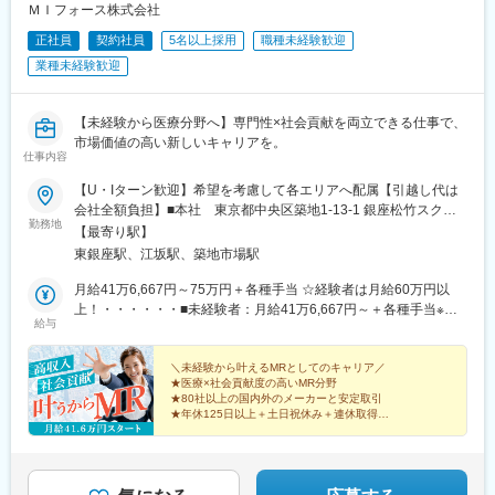
ＭＩフォース株式会社
正社員
契約社員
5名以上採用
職種未経験歓迎
業種未経験歓迎
【未経験から医療分野へ】専門性×社会貢献を両立できる仕事で、
市場価値の高い新しいキャリアを。
仕事内容
【U・Iターン歓迎】希望を考慮して各エリアへ配属【引越し代は
会社全額負担】■本社 東京都中央区築地1-13-1 銀座松竹スクエ
勤務地
ア9F■勤務エリア：（1）北海道：北海道（2）東北：青森・秋
【最寄り駅】
田・岩手・山形・宮城・福島（3）関東：東京・神奈川・千葉・埼
東銀座駅、江坂駅、築地市場駅
玉・茨城・栃木・群馬（4）甲信越：新潟・長野・山梨（5）東
海：愛知・岐阜・三重・静岡（6）北陸：富山・石川・福井（7）
月給41万6,667円～75万円＋各種手当 ☆経験者は月給60万円以
近畿：大阪・京都・滋賀・奈良・和歌山・兵庫（8）中国：岡山・
上！・・・・・・■未経験者：月給41万6,667円～＋各種手当※上
給与
広島・山口・島根・鳥取（9）四国：香川・徳島・高知・愛媛
記には固定残業代（7万9,114円～／30時間分）を含みます。※超
（10）九州：福岡・大分・宮崎・鹿児島・熊本・佐賀・長崎・沖
過分は別途全額支給いたします。◎手当を含めれば初年度から年
縄※勤務地限定～全国転勤（規定あり）の選択可能※配属エリアは
収600万円以上も可能！・・・・・・■経験者：月給60万円～75万
＼未経験から叶えるMRとしてのキャリア／
★医療×社会貢献度の高いMR分野
希望を考慮して決定いたします。希望範囲外への転勤はありませ
円＋各種手当※上記には固定残業代（11万760円～／30時間分）を
★80社以上の国内外のメーカーと安定取引
ん。※変更の範囲：会社の定める事業所（リモートワーク含む）
含みます。※超過分は別途全額支給いたします。＜年収例＞◎初年
★年休125日以上＋土日祝休み＋連休取得OK
度年収は700万円以上！◎最大年収900万円以上も目指せる
★eラーニング・資格取得支援など研修充実
★初年度年収600万以上も可
♪・・・・・・＼社員の年収例／ 800万円／36歳（入社3年） 860
万円／42歳（入社4年） 920万円／45歳（入社6年） ※諸手当含む