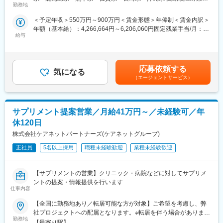
や面談のほか、必要に応じて素早くバックアップに入るなど、MR
医薬品の適正使用情報や効能・効果・副作用等の情報提供を行い
勤務地
屋内全面禁煙変更の範囲：会社の定める事業所（リモートワーク
として結果を出せるように万全のサポート体制を整えています。
ます。
含む）
＜予定年収＞550万円～900万円＜賃金形態＞年俸制＜賃金内訳＞
(3)豊富なプロジェクト数、50社を超える多数の取引メーカー：同
【同社の特徴】
年額（基本給）：4,266,664円～6,206,060円固定残業手当/月：
業他社と比較しても、多くのプロジェクト数があり、様々なご経
■必ず新薬メーカーのプロジェクトにアサインします
給与
102,778円～149,495円（固定残業時間30時間0分/月）超過した時
験を活かしていただくことが可能です。20代～60代までの幅広い
当社は必ず新薬のプロジェクトにアサイン致します。領域、勤務
間外労働の残業手当は追加支給＜月額＞458,333円～666,666円
年代のMRの方が活躍されています。
地に関してはお気軽にご相談ください。外資、内資問わず多くの
（12分割）（一律手当を含む）＜昇給有無＞有＜残業手当＞有＜
■中途入社社員の年収例
魅力的なプロジェクトを案件としていただいております。
給与補足＞■別途、外勤手当など手当支給※経験・能力などを考慮
・入社3年目（MR経験者）28歳：642万（月給＋日当＋住宅手
オンコロジーを含め、希少疾患領域も多数ございますので、スペ
応募依頼する
気になる
の上、話し合いで決定賃金はあくまでも目安の金額であり、選考
当）
シャリスト、ゼネラリストどちらも目指すことが可能です。
（エージェントサービス）
を通じて上下する可能性があります。月給(月額)は固定手当を含め
・入社5年目（MR経験者）33歳：712万（月給＋日当＋住宅手
■少数精鋭ならではの魅力～待機リスクが低いため、安心して就業
た表記です。
当）
できる環境です～
適切なフォローを実施するために約300人のMR数を保って運営し
変更の範囲：会社の定める業務
サプリメント提案営業／月給41万円～／未経験可／年
ており、プロジェクト終了の数か月前から面談を実施しているた
め、隙間なくアサインすることができますのでMRの成長機会を奪
休120日
うことは決してございません。適切なフォローが顧客である製薬
株式会社ケアネットパートナーズ(ケアネットグループ)
企業からの満足にもつながり、業界内でも評価されています。
■親身なフォロー体制とキャリアを築ける評価制度
正社員
5名以上採用
職種未経験歓迎
業種未経験歓迎
CSOは本部のバックアップ体制が何より重要です。1人のプロジ
ェクトマネージャーが管理するMRは約20名程度であり、相談事
【サプリメントの営業】クリニック・病院などに対してサプリメ
があればいつでも連絡できる距離感です。一カ月に一度の面談も
ントの提案・情報提供を行います
実施しており、日々の業務だけでなく中長期的な視点での相談も
仕事内容
可能です。また、クライアント・社内評価に基いた明確な評価制
度により、キャリアや年収アップに向けた目標を定めやすい環境
【全国に勤務地あり／転居可能な方が対象】ご希望を考慮し、弊
です。
社プロジェクトへの配属となります。※転居を伴う場合があります
■大手製薬企業でも採用～「現場力」を養うための充実した教育体
勤務地
（転居可能な方が応募対象です）★転居にかかる費用は会社負担
【最寄り駅】