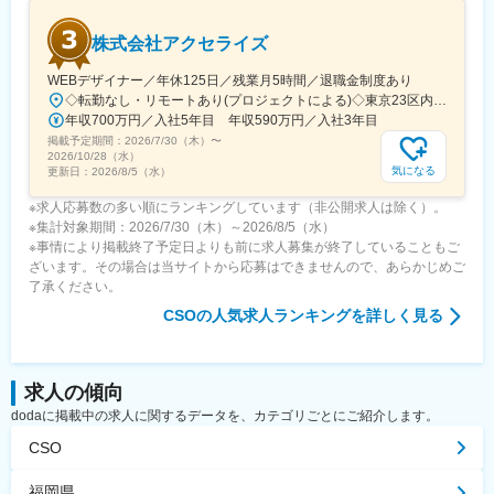
株式会社アクセライズ
WEBデザイナー／年休125日／残業月5時間／退職金制度あり
◇転勤なし・リモートあり(プロジェクトによる)◇東京23区内を中心としたプロジェクト先▽勤務エリア・東京都内を中心とした一都三県・東京23区内のプロジェクトが中心・プロジェクトによりリモートワークあり・千葉、埼玉、神奈川にも案件あり。強制はなし。■東京本社／東京都千代田区神田小川町1-5-1 神田御幸ビル8F
年収700万円／入社5年目 年収590万円／入社3年目
掲載予定期間：
2026/7/30（木）
〜
2026/10/28（水）
気になる
更新日：
2026/8/5（水）
※求人応募数の多い順にランキングしています（非公開求人は除く）。
※集計対象期間：2026/7/30（木）～2026/8/5（水）
※事情により掲載終了予定日よりも前に求人募集が終了していることもご
ざいます。その場合は当サイトから応募はできませんので、あらかじめご
了承ください。
CSO
の人気求人ランキングを詳しく見る
求人の傾向
dodaに掲載中の求人に関するデータを、カテゴリごとにご紹介します。
CSO
福岡県