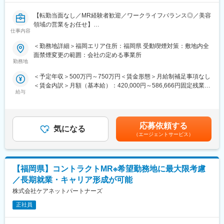
【転勤当面なし／MR経験者歓迎／ワークライフバランス◎／美容
領域の営業をお任せ】
仕事内容
【業務概要】
＜勤務地詳細＞福岡エリア住所：福岡県 受動喫煙対策：敷地内全
今回は、MR経験者の方を募集します。医療用医薬品ではなく、美
面禁煙変更の範囲：会社の定める事業所
容外科領域の製剤を扱う営業担当です。
勤務地
＜予定年収＞500万円～750万円＜賃金形態＞月給制補足事項なし
【業務内容】
＜賃金内訳＞月額（基本給）：420,000円～586,666円固定残業手
各製薬企業の戦略に従い、顧客との信頼関係を築いていただきま
給与
当/月：80,000円（固定残業時間40時間0分/月～40時間0分/月）超
す。
過した時間外労働の残業手当は追加支給＜月給＞500,000円～
666,666円（一律手当を含む）＜昇給有無＞有＜残業手当＞有＜
■製剤のプロモーション
給与補足＞※給与詳細は経験・能力・資格等を踏まえて同社規定に
■既存品の市場拡大
応募依頼する
気になる
より決定■昇給：年1回賃金はあくまでも目安の金額であり、選考
■市場攻略 など
（エージェントサービス）
を通じて上下する可能性があります。月給(月額)は固定手当を含め
た表記です。
【魅力ポイント】
■勤務地固定・転勤なしも相談可能です。
【福岡県】コントラクトMR※希望勤務地に最大限考慮
■ワークライフバランスを整えやすい環境◎：
／長期就業・キャリア形成が可能
土日祝休み・完全週休2日で、お休みもしっかり取得いただけま
株式会社ケアネットパートナーズ
す。また女性も多く活躍しており、産休育休取得や復帰実績も非
常に高く、ライフイベントにも理解があるため、長期就業しやす
正社員
い環境です。